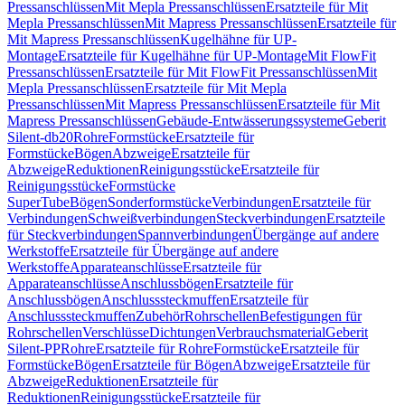
Pressanschlüssen
Mit Mepla Pressanschlüssen
Ersatzteile für Mit
Mepla Pressanschlüssen
Mit Mapress Pressanschlüssen
Ersatzteile für
Mit Mapress Pressanschlüssen
Kugelhähne für UP-
Montage
Ersatzteile für Kugelhähne für UP-Montage
Mit FlowFit
Pressanschlüssen
Ersatzteile für Mit FlowFit Pressanschlüssen
Mit
Mepla Pressanschlüssen
Ersatzteile für Mit Mepla
Pressanschlüssen
Mit Mapress Pressanschlüssen
Ersatzteile für Mit
Mapress Pressanschlüssen
Gebäude-Entwässerungssysteme
Geberit
Silent-db20
Rohre
Formstücke
Ersatzteile für
Formstücke
Bögen
Abzweige
Ersatzteile für
Abzweige
Reduktionen
Reinigungsstücke
Ersatzteile für
Reinigungsstücke
Formstücke
SuperTube
Bögen
Sonderformstücke
Verbindungen
Ersatzteile für
Verbindungen
Schweißverbindungen
Steckverbindungen
Ersatzteile
für Steckverbindungen
Spannverbindungen
Übergänge auf andere
Werkstoffe
Ersatzteile für Übergänge auf andere
Werkstoffe
Apparateanschlüsse
Ersatzteile für
Apparateanschlüsse
Anschlussbögen
Ersatzteile für
Anschlussbögen
Anschlusssteckmuffen
Ersatzteile für
Anschlusssteckmuffen
Zubehör
Rohrschellen
Befestigungen für
Rohrschellen
Verschlüsse
Dichtungen
Verbrauchsmaterial
Geberit
Silent-PP
Rohre
Ersatzteile für Rohre
Formstücke
Ersatzteile für
Formstücke
Bögen
Ersatzteile für Bögen
Abzweige
Ersatzteile für
Abzweige
Reduktionen
Ersatzteile für
Reduktionen
Reinigungsstücke
Ersatzteile für