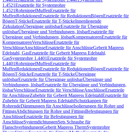
1.4521
Ersatzteile für Systemrohre
1.4521
Rohrnippel
Muffen
Ersatzteile für
Muffen
Reduktionen
Ersatzteile für Reduktionen
Bögen
Ersatzteile für
Bögen
T-Stücke
Ersatzteile für T-Stücke
Innenliegende
Zirkulation
Übergänge unlösbar
Ersatzteile für Übergänge
unlösbar
Übergänge und Verbindungen, lösbar
Ersatzteile für
Übergänge und Verbindungen, lösbar
Kompensatoren
Ersatzteile für
Kompensatoren
Verschlüsse
Ersatzteile für
Verschlüsse
Anschlüsse
Ersatzteile für Anschlüsse
Geberit Mapress
Edelstahl, Gas
Ersatzteile für Geberit Mapress Edelstahl,
Gas
Systemrohre 1.4401
Ersatzteile für Systemrohre
1.4401
Rohrnippel
Muffen
Ersatzteile für
Muffen
Reduktionen
Ersatzteile für Reduktionen
Bögen
Ersatzteile für
Bögen
T-Stücke
Ersatzteile für T-Stücke
Übergänge
unlösbar
Ersatzteile für Übergänge unlösbar
Übergänge und
Verbindungen, lösbar
Ersatzteile für Übergänge und Verbindungen,
lösbar
Verschlüsse
Ersatzteile für Verschlüsse
Anschlüsse
Ersatzteile
für Anschlüsse
Zubehör für Geberit Mapress Edelstahl
Ersatzteile für
Zubehör für Geberit Mapress Edelstahl
Schutzkappen für
Rohrende
Dämmungen für Anschlüsse
Isolierungen für Rohre und
Fittings
Abdichtungen für Rohre und Fittings
Befestigungen für
Anschlüsse
Ersatzteile für Befestigungen für
Anschlüsse
Systemdichtungen
Sets Schraube für
Flanschverbindungen
Geberit Mapress Therm
Systemrohre