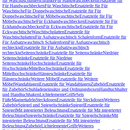
für Waschtischunterschränke
Für Handwaschbecken
Ersatzteile für
Für Handwaschbecken
Für Waschtische
Ersatzteile für Für
Waschtische
Für Doppelwaschtische
Ersatzteile für Für
Doppelwaschtische
Für Möbelwaschtische
Ersatzteile für Für
Möbelwaschtische
Für Eckhandwaschbecken
Ersatzteile für Für
Eckhandwaschbecken
Für Eckwaschtische
Ersatzteile für Für
Eckwaschtische
Waschtischplatten
Ersatzteile für
Waschtischplatten
Für Aufsatzwaschtisch Schalenform
Ersatzteile für
Für Aufsatzwaschtisch Schalenform
Für Aufsatzwaschtisch
rechteckig
Ersatzteile für Für Aufsatzwaschtisch
rechteckig
Seitenschränke
Ersatzteile für Seitenschränke
Niedrige
Seitenschränke
Ersatzteile für Niedrige
Seitenschränke
Hochschränke
Ersatzteile für
Hochschränke
Mittelhochschränke
Ersatzteile für
Mittelhochschränke
Hängeschränke
Ersatzteile für
Hängeschränke
Weitere Möbel
Ersatzteile für Weitere
Möbel
Wandablagen
Ersatzteile für Wandablagen
Zubehör
Ersatzteile
für Zubehör
Schubladeneinsätze und Ordnungsboxen
Handtuchhalter
und Handtuchhaken
Lichtelemente
Griffe
Sets
Füße
Magnettafeln
Steckdosen
Ersatzteile für Steckdosen
Weiteres
Zubehör
Spiegel und Spiegelschränke
Spiegel
Ersatzteile für
Spiegel
Mit integrierter Beleuchtung
Ersatzteile für Mit integrierter
Beleuchtung
Spiegelschränke
Ersatzteile für Spiegelschränke
Mit
integrierter Beleuchtung
Ersatzteile für Mit integrierter
Beleuchtung
Zubehör
Lichtelemente
Griffe
Weiteres