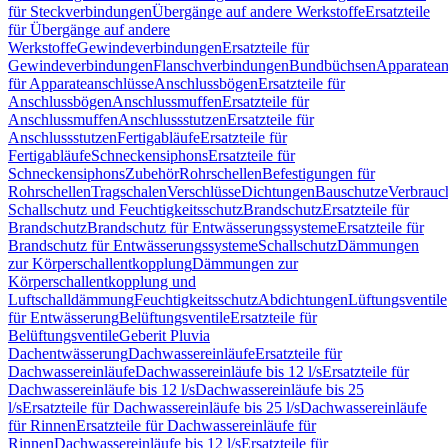
für Steckverbindungen
Übergänge auf andere Werkstoffe
Ersatzteile
für Übergänge auf andere
Werkstoffe
Gewindeverbindungen
Ersatzteile für
Gewindeverbindungen
Flanschverbindungen
Bundbüchsen
Apparatean
für Apparateanschlüsse
Anschlussbögen
Ersatzteile für
Anschlussbögen
Anschlussmuffen
Ersatzteile für
Anschlussmuffen
Anschlussstutzen
Ersatzteile für
Anschlussstutzen
Fertigabläufe
Ersatzteile für
Fertigabläufe
Schneckensiphons
Ersatzteile für
Schneckensiphons
Zubehör
Rohrschellen
Befestigungen für
Rohrschellen
Tragschalen
Verschlüsse
Dichtungen
Bauschutze
Verbrauc
Schallschutz und Feuchtigkeitsschutz
Brandschutz
Ersatzteile für
Brandschutz
Brandschutz für Entwässerungssysteme
Ersatzteile für
Brandschutz für Entwässerungssysteme
Schallschutz
Dämmungen
zur Körperschallentkopplung
Dämmungen zur
Körperschallentkopplung und
Luftschalldämmung
Feuchtigkeitsschutz
Abdichtungen
Lüftungsventile
für Entwässerung
Belüftungsventile
Ersatzteile für
Belüftungsventile
Geberit Pluvia
Dachentwässerung
Dachwassereinläufe
Ersatzteile für
Dachwassereinläufe
Dachwassereinläufe bis 12 l/s
Ersatzteile für
Dachwassereinläufe bis 12 l/s
Dachwassereinläufe bis 25
l/s
Ersatzteile für Dachwassereinläufe bis 25 l/s
Dachwassereinläufe
für Rinnen
Ersatzteile für Dachwassereinläufe für
Rinnen
Dachwassereinläufe bis 12 l/s
Ersatzteile für