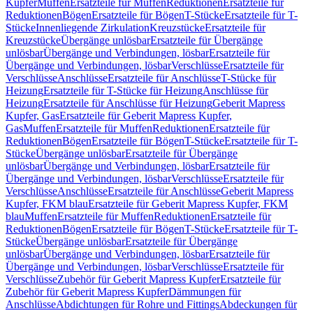
Kupfer
Muffen
Ersatzteile für Muffen
Reduktionen
Ersatzteile für
Reduktionen
Bögen
Ersatzteile für Bögen
T-Stücke
Ersatzteile für T-
Stücke
Innenliegende Zirkulation
Kreuzstücke
Ersatzteile für
Kreuzstücke
Übergänge unlösbar
Ersatzteile für Übergänge
unlösbar
Übergänge und Verbindungen, lösbar
Ersatzteile für
Übergänge und Verbindungen, lösbar
Verschlüsse
Ersatzteile für
Verschlüsse
Anschlüsse
Ersatzteile für Anschlüsse
T-Stücke für
Heizung
Ersatzteile für T-Stücke für Heizung
Anschlüsse für
Heizung
Ersatzteile für Anschlüsse für Heizung
Geberit Mapress
Kupfer, Gas
Ersatzteile für Geberit Mapress Kupfer,
Gas
Muffen
Ersatzteile für Muffen
Reduktionen
Ersatzteile für
Reduktionen
Bögen
Ersatzteile für Bögen
T-Stücke
Ersatzteile für T-
Stücke
Übergänge unlösbar
Ersatzteile für Übergänge
unlösbar
Übergänge und Verbindungen, lösbar
Ersatzteile für
Übergänge und Verbindungen, lösbar
Verschlüsse
Ersatzteile für
Verschlüsse
Anschlüsse
Ersatzteile für Anschlüsse
Geberit Mapress
Kupfer, FKM blau
Ersatzteile für Geberit Mapress Kupfer, FKM
blau
Muffen
Ersatzteile für Muffen
Reduktionen
Ersatzteile für
Reduktionen
Bögen
Ersatzteile für Bögen
T-Stücke
Ersatzteile für T-
Stücke
Übergänge unlösbar
Ersatzteile für Übergänge
unlösbar
Übergänge und Verbindungen, lösbar
Ersatzteile für
Übergänge und Verbindungen, lösbar
Verschlüsse
Ersatzteile für
Verschlüsse
Zubehör für Geberit Mapress Kupfer
Ersatzteile für
Zubehör für Geberit Mapress Kupfer
Dämmungen für
Anschlüsse
Abdichtungen für Rohre und Fittings
Abdeckungen für