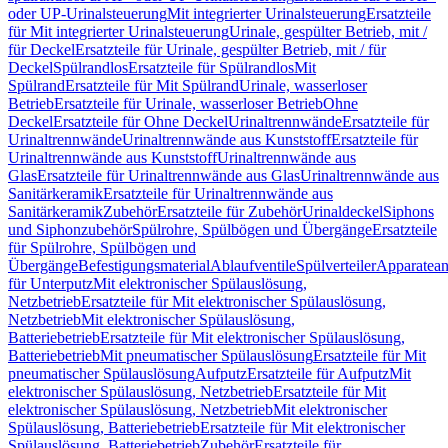
oder UP-Urinalsteuerung
Mit integrierter Urinalsteuerung
Ersatzteile
für Mit integrierter Urinalsteuerung
Urinale, gespülter Betrieb, mit /
für Deckel
Ersatzteile für Urinale, gespülter Betrieb, mit / für
Deckel
Spülrandlos
Ersatzteile für Spülrandlos
Mit
Spülrand
Ersatzteile für Mit Spülrand
Urinale, wasserloser
Betrieb
Ersatzteile für Urinale, wasserloser Betrieb
Ohne
Deckel
Ersatzteile für Ohne Deckel
Urinaltrennwände
Ersatzteile für
Urinaltrennwände
Urinaltrennwände aus Kunststoff
Ersatzteile für
Urinaltrennwände aus Kunststoff
Urinaltrennwände aus
Glas
Ersatzteile für Urinaltrennwände aus Glas
Urinaltrennwände aus
Sanitärkeramik
Ersatzteile für Urinaltrennwände aus
Sanitärkeramik
Zubehör
Ersatzteile für Zubehör
Urinaldeckel
Siphons
und Siphonzubehör
Spülrohre, Spülbögen und Übergänge
Ersatzteile
für Spülrohre, Spülbögen und
Übergänge
Befestigungsmaterial
Ablaufventile
Spülverteiler
Apparatean
für Unterputz
Mit elektronischer Spülauslösung,
Netzbetrieb
Ersatzteile für Mit elektronischer Spülauslösung,
Netzbetrieb
Mit elektronischer Spülauslösung,
Batteriebetrieb
Ersatzteile für Mit elektronischer Spülauslösung,
Batteriebetrieb
Mit pneumatischer Spülauslösung
Ersatzteile für Mit
pneumatischer Spülauslösung
Aufputz
Ersatzteile für Aufputz
Mit
elektronischer Spülauslösung, Netzbetrieb
Ersatzteile für Mit
elektronischer Spülauslösung, Netzbetrieb
Mit elektronischer
Spülauslösung, Batteriebetrieb
Ersatzteile für Mit elektronischer
Spülauslösung, Batteriebetrieb
Zubehör
Ersatzteile für