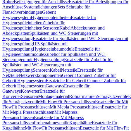
Rohre
Befestigungen für Anschlüsse
Ersatzteile für Befestigungen für
Anschlüsse
Systemdichtungen
Sets Schraube für
Flanschverbindungen
Geberit
Hygienesystem
Hygienespüleinheiten
Ersatzteile für
Hygienespüleinheiten
Zubehör für
Hygienespüleinheiten
Sensoren
Kabel
Abdeckungen und
Abdeckplatten
Spülkästen und WC-Steuerungen mit
Hygienespülung
Ersatzteile für Spülkästen und WC-Steuerungen mit
Hygienespülung
UP-Spülkästen mit
Hygienespülung
Hygieneeinbaumodule
Ersatzteile für
Hygieneeinbaumodule
Zubehör für Spülkästen und WC-
Steuerungen mit Hygienespülung
Ersatzteile für Zubehör für
Spülkästen und WC-Steuerungen mit
Hygienespülung
Sensoren
Kabel
Netzteile
Ersatzteile für
Netzteile
Netzwerkkomponenten
Geberit Connect Zubehör für
Geberit Hygienesystem
Ersatzteile für Geberit Connect Zubehör für
Geberit Hygienesystem
Gateways
Ersatzteile für
Gateways
Konverter
Ersatzteile für
Konverter
Sensoren
Montagematerial
Rohrarmaturen
Schrägsitzventile
E
für Schrägsitzventile
Mit FlowFit Pressanschlüssen
Ersatzteile für Mit
FlowFit Pressanschlüssen
Mit Mepla Pressanschlüssen
Ersatzteile für
Mit Mepla Pressanschlüssen
Mit Mapress
Pressanschlüssen
Ersatzteile für Mit Mapress
Pressanschlüssen
Probenahmeventile
Kugelhähne
Ersatzteile für
Kugelhähne
Mit FlowFit Pressanschlüssen
Ersatzteile für Mit FlowFit