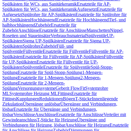
Spülkästen für WCs, aus Sanitärkeramik
Ersatzteile für AP-
Spülkästen für WCs, aus Sanitärkeramik
Aufgesetzt
Ersatzteile für
Aufgesetzt
Spülrohre für AP-Spülkästen
Ersatzteile für Spülrohre für
AP-Spülkästen
Hochhängend
Ersatzteile für Hochhängend
Tief- und
halbhochhängend
Zubehör
Ersatzteile für
Zubehör
Anschlüsse
Ersatzteile für Anschlüsse
Manschetten
Nippel,
Rosetten und Staueinsätze
Verbrauchsmaterial
Spülventile
UP-
Spülkästen
Sigma UP-Spülkästen
Ersatzteile für Sigma UP-
Spülkästen
Spülrohre
Zubehör
Füll- und
Spülventile
Füllventile
Ersatzteile für Füllventile
Füllventile für AP-
Spülkästen
Ersatzteile für Füllventile für AP-Spülkästen
Füllventile
für UP-Spülkästen
Ersatzteile für Füllventile für UP-
Spülkästen
Spülventile
Ersatzteile für Spülventile
Spül-Stopp-
Spülung
Ersatzteile für Spül-Stopp-Spülung
1-Mengen-
Spülung
Ersatzteile für 1-Mengen-Spülung
2-Mengen-
Spülung
Ersatzteile für 2-Mengen-
Spülung
Versorgungssysteme
Geberit FlowFit
Systemrohre
ML
Systemrohre Heizung ML
Fittings
Ersatzteile für
Fittings
Kupplungen
Reduktionen
Bögen
T-Stücke
Innenliegende
Zirkulation
Übergänge unlösbar
Übergänge und Verbindungen,
lösbar
Ersatzteile für Übergänge und Verbindungen,
lösbar
Verschlüsse
Anschlüsse
Ersatzteile für Anschlüsse
Verteiler mit
Gewindeanschluss
T-Stücke für Heizung
Übergänge und
Verbindungen für Heizung, lösbar
Anschlüsse für Heizung
Ersatzteile
für Anschlüsse für Heizung
Zubehör
Dämmungen für