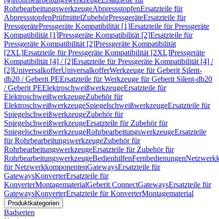
Rohrbearbeitungswerkzeuge
Abpressstopfen
Ersatzteile für
Abpressstopfen
Prüfmittel
Zubehör
Pressgeräte
Ersatzteile für
Pressgeräte
Pressgeräte Kompatibilität [1]
Ersatzteile für Pressgeräte
Kompatibilität [1]
Pressgeräte Kompatibilität [2]
Ersatzteile für
Pressgeräte Kompatibilität [2]
Pressgeräte Kompatibilität
[2XL]
Ersatzteile für Pressgeräte Kompatibilität [2XL]
Pressgeräte
Kompatibilität [4] / [2]
Ersatzteile für Pressgeräte Kompatibilität [4] /
[2]
Universalkoffer
Universalkoffer
Werkzeuge für Geberit Silent-
db20 / Geberit PE
Ersatzteile für Werkzeuge für Geberit Silent-db20
/ Geberit PE
Elektroschweißwerkzeuge
Ersatzteile für
Elektroschweißwerkzeuge
Zubehör für
Elektroschweißwerkzeuge
Spiegelschweißwerkzeuge
Ersatzteile für
Spiegelschweißwerkzeuge
Zubehör für
Spiegelschweißwerkzeuge
Ersatzteile für Zubehör für
Spiegelschweißwerkzeuge
Rohrbearbeitungswerkzeuge
Ersatzteile
für Rohrbearbeitungswerkzeuge
Zubehör für
Rohrbearbeitungswerkzeuge
Ersatzteile für Zubehör für
Rohrbearbeitungswerkzeuge
Bedienhilfen
Fernbedienungen
Netzwerk
für Netzwerkkomponenten
Gateways
Ersatzteile für
Gateways
Konverter
Ersatzteile für
Konverter
Montagematerial
Geberit Connect
Gateways
Ersatzteile für
Gateways
Konverter
Ersatzteile für Konverter
Montagematerial
Produktkategorien
Badserien