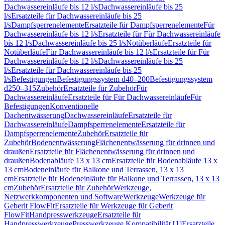
Dachwassereinläufe bis 12 l/s
Dachwassereinläufe bis 25
l/s
Ersatzteile für Dachwassereinläufe bis 25
l/s
Dampfsperrenelemente
Ersatzteile für Dampfsperrenelemente
Für
Dachwassereinläufe bis 12 l/s
Ersatzteile für Für Dachwassereinläufe
bis 12 l/s
Dachwassereinläufe bis 25 l/s
Notüberläufe
Ersatzteile für
Notüberläufe
Für Dachwassereinläufe bis 12 l/s
Ersatzteile für Für
Dachwassereinläufe bis 12 l/s
Dachwassereinläufe bis 25
l/s
Ersatzteile für Dachwassereinläufe bis 25
l/s
Befestigungen
Befestigungssystem d40–200
Befestigungssystem
d250–315
Zubehör
Ersatzteile für Zubehör
Für
Dachwassereinläufe
Ersatzteile für Für Dachwassereinläufe
Für
Befestigungen
Konventionelle
Dachentwässerung
Dachwassereinläufe
Ersatzteile für
Dachwassereinläufe
Dampfsperrenelemente
Ersatzteile für
Dampfsperrenelemente
Zubehör
Ersatzteile für
Zubehör
Bodenentwässerung
Flächenentwässerung für drinnen und
draußen
Ersatzteile für Flächenentwässerung für drinnen und
draußen
Bodenabläufe 13 x 13 cm
Ersatzteile für Bodenabläufe 13 x
13 cm
Bodeneinläufe für Balkone und Terrassen, 13 x 13
cm
Ersatzteile für Bodeneinläufe für Balkone und Terrassen, 13 x 13
cm
Zubehör
Ersatzteile für Zubehör
Werkzeuge,
Netzwerkkomponenten und Software
Werkzeuge
Werkzeuge für
Geberit FlowFit
Ersatzteile für Werkzeuge für Geberit
FlowFit
Handpresswerkzeuge
Ersatzteile für
Handpresswerkzeuge
Presswerkzeuge Kompatibilität [1]
Ersatzteile