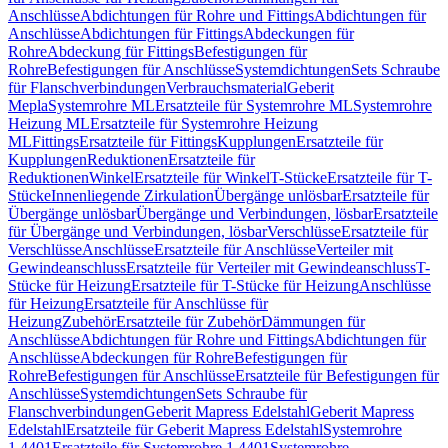
Anschlüsse
Abdichtungen für Rohre und Fittings
Abdichtungen für
Anschlüsse
Abdichtungen für Fittings
Abdeckungen für
Rohre
Abdeckung für Fittings
Befestigungen für
Rohre
Befestigungen für Anschlüsse
Systemdichtungen
Sets Schraube
für Flanschverbindungen
Verbrauchsmaterial
Geberit
Mepla
Systemrohre ML
Ersatzteile für Systemrohre ML
Systemrohre
Heizung ML
Ersatzteile für Systemrohre Heizung
ML
Fittings
Ersatzteile für Fittings
Kupplungen
Ersatzteile für
Kupplungen
Reduktionen
Ersatzteile für
Reduktionen
Winkel
Ersatzteile für Winkel
T-Stücke
Ersatzteile für T-
Stücke
Innenliegende Zirkulation
Übergänge unlösbar
Ersatzteile für
Übergänge unlösbar
Übergänge und Verbindungen, lösbar
Ersatzteile
für Übergänge und Verbindungen, lösbar
Verschlüsse
Ersatzteile für
Verschlüsse
Anschlüsse
Ersatzteile für Anschlüsse
Verteiler mit
Gewindeanschluss
Ersatzteile für Verteiler mit Gewindeanschluss
T-
Stücke für Heizung
Ersatzteile für T-Stücke für Heizung
Anschlüsse
für Heizung
Ersatzteile für Anschlüsse für
Heizung
Zubehör
Ersatzteile für Zubehör
Dämmungen für
Anschlüsse
Abdichtungen für Rohre und Fittings
Abdichtungen für
Anschlüsse
Abdeckungen für Rohre
Befestigungen für
Rohre
Befestigungen für Anschlüsse
Ersatzteile für Befestigungen für
Anschlüsse
Systemdichtungen
Sets Schraube für
Flanschverbindungen
Geberit Mapress Edelstahl
Geberit Mapress
Edelstahl
Ersatzteile für Geberit Mapress Edelstahl
Systemrohre
1.4401
Ersatzteile für Systemrohre 1.4401
Systemrohre