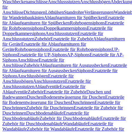
Waschbeckenanschlüsse
Anschlussstutzen
Anschlussbögen
Abdeckung
für
Anschlüsse
Dichtungen
Löthülsen
Standrohre
Verlängerungen
Wandeinb
für Wandeinbaukästen
Ablaufgarnituren für Spülbecken
Ersatzteile
für Ablaufgarnituren für Spülbecken
Rohrbogensiphons
Ersatzteile
für Rohrbogensiphons
Doppelkammersiphons
Ersatzteile für
Doppelkammersiphons
Anschlussstutzen
Ersatzteile für
Anschlussstutzen
Zubehör
Ersatzteile für Zubehör
Ablaufgarnituren
für Geräte
Ersatzteile für Ablaufgarnituren für
Geräte
Rohrbogensiphons
Ersatzteile für Rohrbogensiphons
UP-
Siphons
Ersatzteile für UP-Siphons
AP-Siphons
Ersatzteile für AP-
Siphons
Anschlüsse
Ersatzteile für
Anschlüsse
Zubehör
Ablaufgarnituren für Ausgussbecken
Ersatzteile
für Ablaufgarnituren für Ausgussbecken
Siphons
Ersatzteile für
Siphons
Anschlussbögen
Ersatzteile für
Anschlussbögen
Anschlussstutzen
Ersatzteile für
Anschlussstutzen
Ablaufventile
Ersatzteile für
Ablaufventile
Zubehör
Ersatzteile für Zubehör
Duschen und
Badewannen
Duschen
Bodenentwässerung für Duschen
Ersatzteile
für Bodenentwässerung für Duschen
Duschrinnen
Ersatzteile für
Duschrinnen
Zubehör für Duschrinnen
Ersatzteile für Zubehör für
Duschrinnen
Duschbodenabläufe
Ersatzteile für
Duschbodenabläufe
Zubehör für Duschbodenabläufe
Ersatzteile für
Zubehör für Duschbodenabläufe
Wandabläufe
Ersatzteile für
Wandabläufe
Zubehör für Wandabläufe
Ersatzteile für Zubehör für