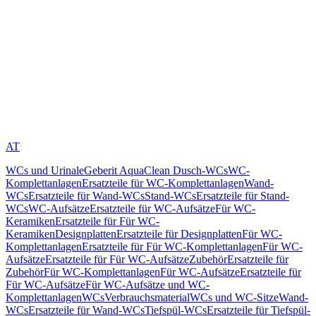
AT
WCs und Urinale
Geberit AquaClean Dusch-WCs
WC-
Komplettanlagen
Ersatzteile für WC-Komplettanlagen
Wand-
WCs
Ersatzteile für Wand-WCs
Stand-WCs
Ersatzteile für Stand-
WCs
WC-Aufsätze
Ersatzteile für WC-Aufsätze
Für WC-
Keramiken
Ersatzteile für Für WC-
Keramiken
Designplatten
Ersatzteile für Designplatten
Für WC-
Komplettanlagen
Ersatzteile für Für WC-Komplettanlagen
Für WC-
Aufsätze
Ersatzteile für Für WC-Aufsätze
Zubehör
Ersatzteile für
Zubehör
Für WC-Komplettanlagen
Für WC-Aufsätze
Ersatzteile für
Für WC-Aufsätze
Für WC-Aufsätze und WC-
Komplettanlagen
WCs
Verbrauchsmaterial
WCs und WC-Sitze
Wand-
WCs
Ersatzteile für Wand-WCs
Tiefspül-WCs
Ersatzteile für Tiefspül-