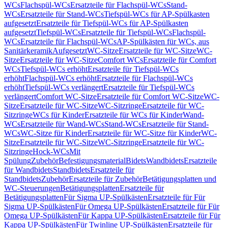
WCs
Flachspül-WCs
Ersatzteile für Flachspül-WCs
Stand-
WCs
Ersatzteile für Stand-WCs
Tiefspül-WCs für AP-Spülkasten
aufgesetzt
Ersatzteile für Tiefspül-WCs für AP-Spülkasten
aufgesetzt
Tiefspül-WCs
Ersatzteile für Tiefspül-WCs
Flachspül-
WCs
Ersatzteile für Flachspül-WCs
AP-Spülkästen für WCs, aus
Sanitärkeramik
Aufgesetzt
WC-Sitze
Ersatzteile für WC-Sitze
WC-
Sitze
Ersatzteile für WC-Sitze
Comfort WCs
Ersatzteile für Comfort
WCs
Tiefspül-WCs erhöht
Ersatzteile für Tiefspül-WCs
erhöht
Flachspül-WCs erhöht
Ersatzteile für Flachspül-WCs
erhöht
Tiefspül-WCs verlängert
Ersatzteile für Tiefspül-WCs
verlängert
Comfort WC-Sitze
Ersatzteile für Comfort WC-Sitze
WC-
Sitze
Ersatzteile für WC-Sitze
WC-Sitzringe
Ersatzteile für WC-
Sitzringe
WCs für Kinder
Ersatzteile für WCs für Kinder
Wand-
WCs
Ersatzteile für Wand-WCs
Stand-WCs
Ersatzteile für Stand-
WCs
WC-Sitze für Kinder
Ersatzteile für WC-Sitze für Kinder
WC-
Sitze
Ersatzteile für WC-Sitze
WC-Sitzringe
Ersatzteile für WC-
Sitzringe
Hock-WCs
Mit
Spülung
Zubehör
Befestigungsmaterial
Bidets
Wandbidets
Ersatzteile
für Wandbidets
Standbidets
Ersatzteile für
Standbidets
Zubehör
Ersatzteile für Zubehör
Betätigungsplatten und
WC-Steuerungen
Betätigungsplatten
Ersatzteile für
Betätigungsplatten
Für Sigma UP-Spülkästen
Ersatzteile für Für
Sigma UP-Spülkästen
Für Omega UP-Spülkästen
Ersatzteile für Für
Omega UP-Spülkästen
Für Kappa UP-Spülkästen
Ersatzteile für Für
Kappa UP-Spülkästen
Für Twinline UP-Spülkästen
Ersatzteile für