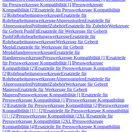
für Presswerkzeuge Kompatibilität [1]
Presswerkzeuge
Kompatibilität [2]
Ersatzteile für Presswerkzeuge Kompatibilität
[2]
Rohrbearbeitungswerkzeuge
Ersatzteile für
Rohrbearbeitungswerkzeuge
Abpressstopfen
Ersatzteile für
Abpressstopfen
Prüfmittel
Zubehör
Ersatzteile für Zubehör
Werkzeuge
für Geberit PushFit
Ersatzteile für Werkzeuge für Geberit
PushFit
Rohrbearbeitungswerkzeuge
Ersatzteile für
Rohrbearbeitungswerkzeuge
Werkzeuge für Geberit
Mepla
Ersatzteile für Werkzeuge für Geberit
Mepla
Handpresswerkzeuge
Ersatzteile für
Handpresswerkzeuge
Presswerkzeuge Kompatibilität [1]
Ersatzteile
für Presswerkzeuge Kompatibilität [1]
Presswerkzeuge
Kompatibilität [2]
Ersatzteile für Presswerkzeuge Kompatibilität
[2]
Rohrbearbeitungswerkzeuge
Ersatzteile für
Rohrbearbeitungswerkzeuge
Abpressstopfen
Ersatzteile für
Abpressstopfen
Prüfmittel
Zubehör
Werkzeuge für Geberit
Mapress
Ersatzteile für Werkzeuge für Geberit
Mapress
Presswerkzeuge Kompatibilität [1]
Ersatzteile für
Presswerkzeuge Kompatibilität [1]
Presswerkzeuge Kompatibilität
[2]
Ersatzteile für Presswerkzeuge Kompatibilität [2]
Presswerkzeuge
Kompatibilität [1] / [2]
Ersatzteile für Presswerkzeuge Kompatibilität
[1] / [2]
Presswerkzeuge Kompatibilität [2XL]
Ersatzteile für
Presswerkzeuge Kompatibilität [2XL]
Presswerkzeuge
Kompatibilität [4]
Ersatzteile für Presswerkzeuge Kompatibilität
[4]
Rohrbearbeitungswerkzeuge
Ersatzteile für