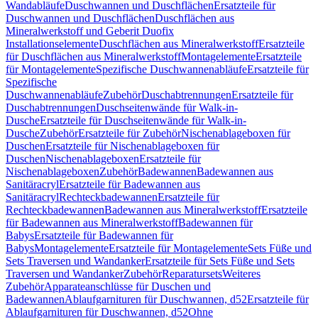
Wandabläufe
Duschwannen und Duschflächen
Ersatzteile für
Duschwannen und Duschflächen
Duschflächen aus
Mineralwerkstoff und Geberit Duofix
Installationselemente
Duschflächen aus Mineralwerkstoff
Ersatzteile
für Duschflächen aus Mineralwerkstoff
Montagelemente
Ersatzteile
für Montagelemente
Spezifische Duschwannenabläufe
Ersatzteile für
Spezifische
Duschwannenabläufe
Zubehör
Duschabtrennungen
Ersatzteile für
Duschabtrennungen
Duschseitenwände für Walk-in-
Dusche
Ersatzteile für Duschseitenwände für Walk-in-
Dusche
Zubehör
Ersatzteile für Zubehör
Nischenablageboxen für
Duschen
Ersatzteile für Nischenablageboxen für
Duschen
Nischenablageboxen
Ersatzteile für
Nischenablageboxen
Zubehör
Badewannen
Badewannen aus
Sanitäracryl
Ersatzteile für Badewannen aus
Sanitäracryl
Rechteckbadewannen
Ersatzteile für
Rechteckbadewannen
Badewannen aus Mineralwerkstoff
Ersatzteile
für Badewannen aus Mineralwerkstoff
Badewannen für
Babys
Ersatzteile für Badewannen für
Babys
Montagelemente
Ersatzteile für Montagelemente
Sets Füße und
Sets Traversen und Wandanker
Ersatzteile für Sets Füße und Sets
Traversen und Wandanker
Zubehör
Reparatursets
Weiteres
Zubehör
Apparateanschlüsse für Duschen und
Badewannen
Ablaufgarnituren für Duschwannen, d52
Ersatzteile für
Ablaufgarnituren für Duschwannen, d52
Ohne