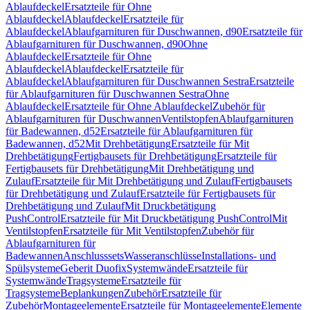
Ablaufdeckel
Ersatzteile für Ohne
Ablaufdeckel
Ablaufdeckel
Ersatzteile für
Ablaufdeckel
Ablaufgarnituren für Duschwannen, d90
Ersatzteile für
Ablaufgarnituren für Duschwannen, d90
Ohne
Ablaufdeckel
Ersatzteile für Ohne
Ablaufdeckel
Ablaufdeckel
Ersatzteile für
Ablaufdeckel
Ablaufgarnituren für Duschwannen Sestra
Ersatzteile
für Ablaufgarnituren für Duschwannen Sestra
Ohne
Ablaufdeckel
Ersatzteile für Ohne Ablaufdeckel
Zubehör für
Ablaufgarnituren für Duschwannen
Ventilstopfen
Ablaufgarnituren
für Badewannen, d52
Ersatzteile für Ablaufgarnituren für
Badewannen, d52
Mit Drehbetätigung
Ersatzteile für Mit
Drehbetätigung
Fertigbausets für Drehbetätigung
Ersatzteile für
Fertigbausets für Drehbetätigung
Mit Drehbetätigung und
Zulauf
Ersatzteile für Mit Drehbetätigung und Zulauf
Fertigbausets
für Drehbetätigung und Zulauf
Ersatzteile für Fertigbausets für
Drehbetätigung und Zulauf
Mit Druckbetätigung
PushControl
Ersatzteile für Mit Druckbetätigung PushControl
Mit
Ventilstopfen
Ersatzteile für Mit Ventilstopfen
Zubehör für
Ablaufgarnituren für
Badewannen
Anschlusssets
Wasseranschlüsse
Installations- und
Spülsysteme
Geberit Duofix
Systemwände
Ersatzteile für
Systemwände
Tragsysteme
Ersatzteile für
Tragsysteme
Beplankungen
Zubehör
Ersatzteile für
Zubehör
Montageelemente
Ersatzteile für Montageelemente
Elemente