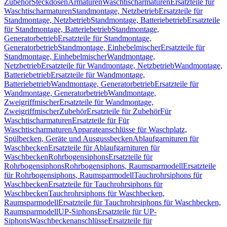
Zubehör
Steckdosen
Armaturen
Waschtischarmaturen
Ersatzteile für
Waschtischarmaturen
Standmontage, Netzbetrieb
Ersatzteile für
Standmontage, Netzbetrieb
Standmontage, Batteriebetrieb
Ersatzteile
für Standmontage, Batteriebetrieb
Standmontage,
Generatorbetrieb
Ersatzteile für Standmontage,
Generatorbetrieb
Standmontage, Einhebelmischer
Ersatzteile für
Standmontage, Einhebelmischer
Wandmontage,
Netzbetrieb
Ersatzteile für Wandmontage, Netzbetrieb
Wandmontage,
Batteriebetrieb
Ersatzteile für Wandmontage,
Batteriebetrieb
Wandmontage, Generatorbetrieb
Ersatzteile für
Wandmontage, Generatorbetrieb
Wandmontage,
Zweigriffmischer
Ersatzteile für Wandmontage,
Zweigriffmischer
Zubehör
Ersatzteile für Zubehör
Für
Waschtischarmaturen
Ersatzteile für Für
Waschtischarmaturen
Apparateanschlüsse für Waschplatz,
Spülbecken, Geräte und Ausgussbecken
Ablaufgarnituren für
Waschbecken
Ersatzteile für Ablaufgarnituren für
Waschbecken
Rohrbogensiphons
Ersatzteile für
Rohrbogensiphons
Rohrbogensiphons, Raumsparmodell
Ersatzteile
für Rohrbogensiphons, Raumsparmodell
Tauchrohrsiphons für
Waschbecken
Ersatzteile für Tauchrohrsiphons für
Waschbecken
Tauchrohrsiphons für Waschbecken,
Raumsparmodell
Ersatzteile für Tauchrohrsiphons für Waschbecken,
Raumsparmodell
UP-Siphons
Ersatzteile für UP-
Siphons
Waschbeckenanschlüsse
Ersatzteile für