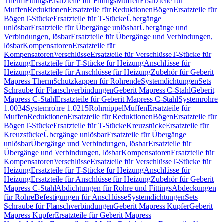
Therm
Fittings
Ersatzteile für Fittings
Muffen
Ersatzteile für
Muffen
Reduktionen
Ersatzteile für Reduktionen
Bögen
Ersatzteile für
Bögen
T-Stücke
Ersatzteile für T-Stücke
Übergänge
unlösbar
Ersatzteile für Übergänge unlösbar
Übergänge und
Verbindungen, lösbar
Ersatzteile für Übergänge und Verbindungen,
lösbar
Kompensatoren
Ersatzteile für
Kompensatoren
Verschlüsse
Ersatzteile für Verschlüsse
T-Stücke für
Heizung
Ersatzteile für T-Stücke für Heizung
Anschlüsse für
Heizung
Ersatzteile für Anschlüsse für Heizung
Zubehör für Geberit
Mapress Therm
Schutzkappen für Rohrende
Systemdichtungen
Sets
Schraube für Flanschverbindungen
Geberit Mapress C-Stahl
Geberit
Mapress C-Stahl
Ersatzteile für Geberit Mapress C-Stahl
Systemrohre
1.0034
Systemrohre 1.0215
Rohrnippel
Muffen
Ersatzteile für
Muffen
Reduktionen
Ersatzteile für Reduktionen
Bögen
Ersatzteile für
Bögen
T-Stücke
Ersatzteile für T-Stücke
Kreuzstücke
Ersatzteile für
Kreuzstücke
Übergänge unlösbar
Ersatzteile für Übergänge
unlösbar
Übergänge und Verbindungen, lösbar
Ersatzteile für
Übergänge und Verbindungen, lösbar
Kompensatoren
Ersatzteile für
Kompensatoren
Verschlüsse
Ersatzteile für Verschlüsse
T-Stücke für
Heizung
Ersatzteile für T-Stücke für Heizung
Anschlüsse für
Heizung
Ersatzteile für Anschlüsse für Heizung
Zubehör für Geberit
Mapress C-Stahl
Abdichtungen für Rohre und Fittings
Abdeckungen
für Rohre
Befestigungen für Anschlüsse
Systemdichtungen
Sets
Schraube für Flanschverbindungen
Geberit Mapress Kupfer
Geberit
Mapress Kupfer
Ersatzteile für Geberit Mapress