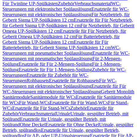
Für Twinline UP-Spülkästen
Zubehör
Verbrauchsmaterial
WC-
Steuerungen mit elektronischer Spülauslösung
Ersatzteile für WC-
Steuerungen mit elektronischer Spülauslösung
Für Netzbetrieb, für
Geberit Sigma UP-Spülkästen 12 cm
Ersatzteile für Für Netzbetrieb,
für Geberit Sigma UP-Spülkästen 12 cm
Für Netzbetrieb, für Geberit
Omega UP-Spülkästen 12 cm
Ersatzteile für Für Netzbetrieb, für
Geberit Omega UP-Spülkästen 12 cm
Für Batteriebetrieb, für
Geberit Sigma UP-Spülkästen 12 cm
Ersatzteile für Für
Batteriebetrieb, für Geberit Sigma UP-Spülkästen 12 cm
WC-
Steuerungen mit pneumatischer Spülauslösung
Ersatzteile für WC-
Steuerungen mit pneumatischer Spülauslösung
Für 2-Mengen-
Spülung
Ersatzteile für Für 2-Mengen-Spülung
Für 1-Mengen-
Spülung
Ersatzteile für Für 1-Mengen-Spülung
Zubehör für WC-
Steuerungen
Ersatzteile für Zubehör für WC-
Steuerungen
Rohbausets
Ersatzteile für Rohbausets
Für WC-
Steuerungen mit elektronischer Spülauslösung
Ersatzteile für Für
WC-Steuerungen mit elektronischer Spülauslösung
Geberit Monolith
Sanitärmodule
Sanitärmodule für WCs
Ersatzteile für Sanitärmodule
für WCs
Für Wand-WCs
Ersatzteile für Für Wand-WCs
Für Stand-
WCs
Ersatzteile für Für Stand-WCs
Zubehör
Ersatzteile für
Zubehör
Verbrauchsmaterial
Urinale
Urinale, gespülter Betrieb, mit
Spülrand
Ersatzteile für Urinale, gespülter Betrieb, mit
Spülrand
Ohne Deckel
Ersatzteile für Ohne Deckel
Urinale, gespülter
Betrieb, spülrandlos
Ersatzteile für Urinale, gespülter Betrieb,
spülrandlos
Für AP- oder UP-Urinalsteuerung
Ersatzteile für Für AP-