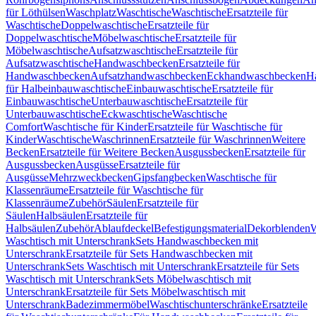
für Löthülsen
Waschplatz
Waschtische
Waschtische
Ersatzteile für
Waschtische
Doppelwaschtische
Ersatzteile für
Doppelwaschtische
Möbelwaschtische
Ersatzteile für
Möbelwaschtische
Aufsatzwaschtische
Ersatzteile für
Aufsatzwaschtische
Handwaschbecken
Ersatzteile für
Handwaschbecken
Aufsatzhandwaschbecken
Eckhandwaschbecken
H
für Halbeinbauwaschtische
Einbauwaschtische
Ersatzteile für
Einbauwaschtische
Unterbauwaschtische
Ersatzteile für
Unterbauwaschtische
Eckwaschtische
Waschtische
Comfort
Waschtische für Kinder
Ersatzteile für Waschtische für
Kinder
Waschtische
Waschrinnen
Ersatzteile für Waschrinnen
Weitere
Becken
Ersatzteile für Weitere Becken
Ausgussbecken
Ersatzteile für
Ausgussbecken
Ausgüsse
Ersatzteile für
Ausgüsse
Mehrzweckbecken
Gipsfangbecken
Waschtische für
Klassenräume
Ersatzteile für Waschtische für
Klassenräume
Zubehör
Säulen
Ersatzteile für
Säulen
Halbsäulen
Ersatzteile für
Halbsäulen
Zubehör
Ablaufdeckel
Befestigungsmaterial
Dekorblenden
W
Waschtisch mit Unterschrank
Sets Handwaschbecken mit
Unterschrank
Ersatzteile für Sets Handwaschbecken mit
Unterschrank
Sets Waschtisch mit Unterschrank
Ersatzteile für Sets
Waschtisch mit Unterschrank
Sets Möbelwaschtisch mit
Unterschrank
Ersatzteile für Sets Möbelwaschtisch mit
Unterschrank
Badezimmermöbel
Waschtischunterschränke
Ersatzteile