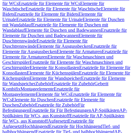
für WCs
Ersatzteile für Elemente für WCs
Elemente für
Waschtische
Ersatzteile für Elemente für Waschtische
Elemente für
Bidets
Ersatzteile für Elemente für Bidets
Elemente für
Urinale
Ersatzteile für Elemente für Urinale
Elemente für Duschen
mit Wandablauf
Ersatzteile für Elemente für Duschen mit
Wandablauf
Elemente für Duschen und Badewannen
Ersatzteile für
Elemente für Duschen und Badewannen
Elemente für
Duschtrennwände
Ersatzteile für Elemente für
Duschtrennwände
Elemente für Ausgussbecken
Ersatzteile für
Elemente für Ausgussbecken
Elemente für Armaturen
Ersatzteile für
Elemente für Armaturen
Elemente für Waschmaschinen und
Geschirrspüler
Ersatzteile für Elemente für Waschmaschinen und
Geschirrspüler
Elemente für Konsollasten
Ersatzteile für Elemente für
Konsollasten
Elemente für Küchenspülen
Ersatzteile für Elemente für
Küchenspülen
Elemente für Wandspeicher
Ersatzteile für Elemente
für Wandspeicher
Zubehör
Ersatzteile für Zubehör
Geberit
Kombifix
Montageelemente
Ersatzteile für
Montageelemente
Elemente für WCs
Ersatzteile für Elemente für
WCs
Elemente für Duschen
Ersatzteile für Elemente für
Duschen
Zubehör
Ersatzteile für Zubehör
Für
Befestigungen
Ersatzteile für Für Befestigungen
AP-Spülkästen
AP-
Spülkästen für WCs, aus Kunststoff
Ersatzteile für AP-Spülkästen
für WCs, aus Kunststoff
Aufgesetzt
Ersatzteile für
Aufgesetzt
Hochhängend
Ersatzteile für Hochhängend
Tief- und
halbhochhängend
Ersatzteile für Tief- und halbhochhängend
AP-