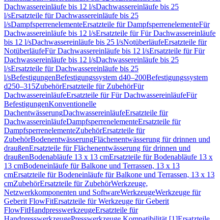
Dachwassereinläufe bis 12 l/s
Dachwassereinläufe bis 25
l/s
Ersatzteile für Dachwassereinläufe bis 25
l/s
Dampfsperrenelemente
Ersatzteile für Dampfsperrenelemente
Für
Dachwassereinläufe bis 12 l/s
Ersatzteile für Für Dachwassereinläufe
bis 12 l/s
Dachwassereinläufe bis 25 l/s
Notüberläufe
Ersatzteile für
Notüberläufe
Für Dachwassereinläufe bis 12 l/s
Ersatzteile für Für
Dachwassereinläufe bis 12 l/s
Dachwassereinläufe bis 25
l/s
Ersatzteile für Dachwassereinläufe bis 25
l/s
Befestigungen
Befestigungssystem d40–200
Befestigungssystem
d250–315
Zubehör
Ersatzteile für Zubehör
Für
Dachwassereinläufe
Ersatzteile für Für Dachwassereinläufe
Für
Befestigungen
Konventionelle
Dachentwässerung
Dachwassereinläufe
Ersatzteile für
Dachwassereinläufe
Dampfsperrenelemente
Ersatzteile für
Dampfsperrenelemente
Zubehör
Ersatzteile für
Zubehör
Bodenentwässerung
Flächenentwässerung für drinnen und
draußen
Ersatzteile für Flächenentwässerung für drinnen und
draußen
Bodenabläufe 13 x 13 cm
Ersatzteile für Bodenabläufe 13 x
13 cm
Bodeneinläufe für Balkone und Terrassen, 13 x 13
cm
Ersatzteile für Bodeneinläufe für Balkone und Terrassen, 13 x 13
cm
Zubehör
Ersatzteile für Zubehör
Werkzeuge,
Netzwerkkomponenten und Software
Werkzeuge
Werkzeuge für
Geberit FlowFit
Ersatzteile für Werkzeuge für Geberit
FlowFit
Handpresswerkzeuge
Ersatzteile für
Handpresswerkzeuge
Presswerkzeuge Kompatibilität [1]
Ersatzteile