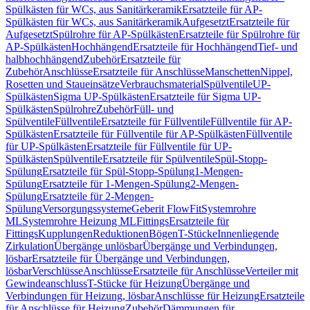
Spülkästen für WCs, aus Sanitärkeramik
Ersatzteile für AP-
Spülkästen für WCs, aus Sanitärkeramik
Aufgesetzt
Ersatzteile für
Aufgesetzt
Spülrohre für AP-Spülkästen
Ersatzteile für Spülrohre für
AP-Spülkästen
Hochhängend
Ersatzteile für Hochhängend
Tief- und
halbhochhängend
Zubehör
Ersatzteile für
Zubehör
Anschlüsse
Ersatzteile für Anschlüsse
Manschetten
Nippel,
Rosetten und Staueinsätze
Verbrauchsmaterial
Spülventile
UP-
Spülkästen
Sigma UP-Spülkästen
Ersatzteile für Sigma UP-
Spülkästen
Spülrohre
Zubehör
Füll- und
Spülventile
Füllventile
Ersatzteile für Füllventile
Füllventile für AP-
Spülkästen
Ersatzteile für Füllventile für AP-Spülkästen
Füllventile
für UP-Spülkästen
Ersatzteile für Füllventile für UP-
Spülkästen
Spülventile
Ersatzteile für Spülventile
Spül-Stopp-
Spülung
Ersatzteile für Spül-Stopp-Spülung
1-Mengen-
Spülung
Ersatzteile für 1-Mengen-Spülung
2-Mengen-
Spülung
Ersatzteile für 2-Mengen-
Spülung
Versorgungssysteme
Geberit FlowFit
Systemrohre
ML
Systemrohre Heizung ML
Fittings
Ersatzteile für
Fittings
Kupplungen
Reduktionen
Bögen
T-Stücke
Innenliegende
Zirkulation
Übergänge unlösbar
Übergänge und Verbindungen,
lösbar
Ersatzteile für Übergänge und Verbindungen,
lösbar
Verschlüsse
Anschlüsse
Ersatzteile für Anschlüsse
Verteiler mit
Gewindeanschluss
T-Stücke für Heizung
Übergänge und
Verbindungen für Heizung, lösbar
Anschlüsse für Heizung
Ersatzteile
für Anschlüsse für Heizung
Zubehör
Dämmungen für