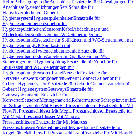
Rohre
Befestigungen für Anschlüsse
Ersatzteile für Befestigungen für
Anschlüsse
Systemdichtungen
Sets Schraube für
Flanschverbindungen
Geberit
Hygienesystem
Hygienespüleinheiten
Ersatzteile für
Hygienespüleinheiten
Zubehör für
Hygienespüleinheiten
Sensoren
Kabel
Abdeckungen und
Abdeckplatten
Spülkästen und WC-Steuerungen mit
Hygienespülung
Ersatzteile für Spülkästen und WC-Steuerungen mit
Hygienespülung
UP-Spülkästen mit
Hygienespülung
Hygieneeinbaumodule
Ersatzteile für
Hygieneeinbaumodule
Zubehör für Spülkästen und WC-
Steuerungen mit Hygienespülung
Ersatzteile für Zubehör für
Spülkästen und WC-Steuerungen mit
Hygienespülung
Sensoren
Kabel
Netzteile
Ersatzteile für
Netzteile
Netzwerkkomponenten
Geberit Connect Zubehör für
Geberit Hygienesystem
Ersatzteile für Geberit Connect Zubehör für
Geberit Hygienesystem
Gateways
Ersatzteile für
Gateways
Konverter
Ersatzteile für
Konverter
Sensoren
Montagematerial
Rohrarmaturen
Schrägsitzventile
E
für Schrägsitzventile
Mit FlowFit Pressanschlüssen
Ersatzteile für Mit
FlowFit Pressanschlüssen
Mit Mepla Pressanschlüssen
Ersatzteile für
Mit Mepla Pressanschlüssen
Mit Mapress
Pressanschlüssen
Ersatzteile für Mit Mapress
Pressanschlüssen
Probenahmeventile
Kugelhähne
Ersatzteile für
Kugelhähne
Mit FlowFit Pressanschlüssen
Ersatzteile für Mit FlowFit