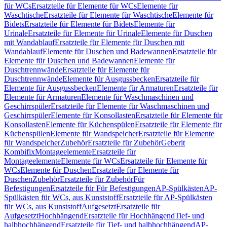
für WCs
Ersatzteile für Elemente für WCs
Elemente für
Waschtische
Ersatzteile für Elemente für Waschtische
Elemente für
Bidets
Ersatzteile für Elemente für Bidets
Elemente für
Urinale
Ersatzteile für Elemente für Urinale
Elemente für Duschen
mit Wandablauf
Ersatzteile für Elemente für Duschen mit
Wandablauf
Elemente für Duschen und Badewannen
Ersatzteile für
Elemente für Duschen und Badewannen
Elemente für
Duschtrennwände
Ersatzteile für Elemente für
Duschtrennwände
Elemente für Ausgussbecken
Ersatzteile für
Elemente für Ausgussbecken
Elemente für Armaturen
Ersatzteile für
Elemente für Armaturen
Elemente für Waschmaschinen und
Geschirrspüler
Ersatzteile für Elemente für Waschmaschinen und
Geschirrspüler
Elemente für Konsollasten
Ersatzteile für Elemente für
Konsollasten
Elemente für Küchenspülen
Ersatzteile für Elemente für
Küchenspülen
Elemente für Wandspeicher
Ersatzteile für Elemente
für Wandspeicher
Zubehör
Ersatzteile für Zubehör
Geberit
Kombifix
Montageelemente
Ersatzteile für
Montageelemente
Elemente für WCs
Ersatzteile für Elemente für
WCs
Elemente für Duschen
Ersatzteile für Elemente für
Duschen
Zubehör
Ersatzteile für Zubehör
Für
Befestigungen
Ersatzteile für Für Befestigungen
AP-Spülkästen
AP-
Spülkästen für WCs, aus Kunststoff
Ersatzteile für AP-Spülkästen
für WCs, aus Kunststoff
Aufgesetzt
Ersatzteile für
Aufgesetzt
Hochhängend
Ersatzteile für Hochhängend
Tief- und
halbhochhängend
Ersatzteile für Tief- und halbhochhängend
AP-