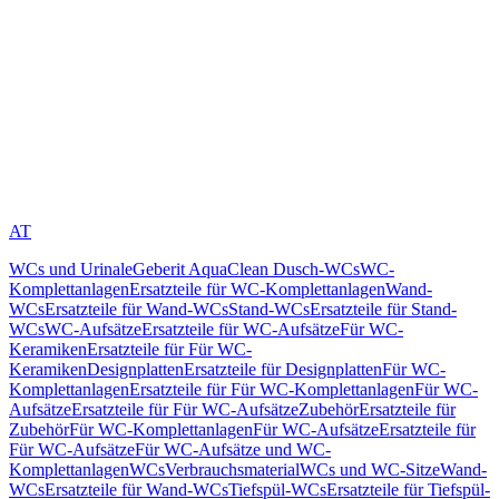
AT
WCs und Urinale
Geberit AquaClean Dusch-WCs
WC-
Komplettanlagen
Ersatzteile für WC-Komplettanlagen
Wand-
WCs
Ersatzteile für Wand-WCs
Stand-WCs
Ersatzteile für Stand-
WCs
WC-Aufsätze
Ersatzteile für WC-Aufsätze
Für WC-
Keramiken
Ersatzteile für Für WC-
Keramiken
Designplatten
Ersatzteile für Designplatten
Für WC-
Komplettanlagen
Ersatzteile für Für WC-Komplettanlagen
Für WC-
Aufsätze
Ersatzteile für Für WC-Aufsätze
Zubehör
Ersatzteile für
Zubehör
Für WC-Komplettanlagen
Für WC-Aufsätze
Ersatzteile für
Für WC-Aufsätze
Für WC-Aufsätze und WC-
Komplettanlagen
WCs
Verbrauchsmaterial
WCs und WC-Sitze
Wand-
WCs
Ersatzteile für Wand-WCs
Tiefspül-WCs
Ersatzteile für Tiefspül-