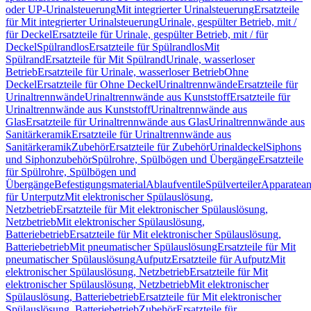
oder UP-Urinalsteuerung
Mit integrierter Urinalsteuerung
Ersatzteile
für Mit integrierter Urinalsteuerung
Urinale, gespülter Betrieb, mit /
für Deckel
Ersatzteile für Urinale, gespülter Betrieb, mit / für
Deckel
Spülrandlos
Ersatzteile für Spülrandlos
Mit
Spülrand
Ersatzteile für Mit Spülrand
Urinale, wasserloser
Betrieb
Ersatzteile für Urinale, wasserloser Betrieb
Ohne
Deckel
Ersatzteile für Ohne Deckel
Urinaltrennwände
Ersatzteile für
Urinaltrennwände
Urinaltrennwände aus Kunststoff
Ersatzteile für
Urinaltrennwände aus Kunststoff
Urinaltrennwände aus
Glas
Ersatzteile für Urinaltrennwände aus Glas
Urinaltrennwände aus
Sanitärkeramik
Ersatzteile für Urinaltrennwände aus
Sanitärkeramik
Zubehör
Ersatzteile für Zubehör
Urinaldeckel
Siphons
und Siphonzubehör
Spülrohre, Spülbögen und Übergänge
Ersatzteile
für Spülrohre, Spülbögen und
Übergänge
Befestigungsmaterial
Ablaufventile
Spülverteiler
Apparatean
für Unterputz
Mit elektronischer Spülauslösung,
Netzbetrieb
Ersatzteile für Mit elektronischer Spülauslösung,
Netzbetrieb
Mit elektronischer Spülauslösung,
Batteriebetrieb
Ersatzteile für Mit elektronischer Spülauslösung,
Batteriebetrieb
Mit pneumatischer Spülauslösung
Ersatzteile für Mit
pneumatischer Spülauslösung
Aufputz
Ersatzteile für Aufputz
Mit
elektronischer Spülauslösung, Netzbetrieb
Ersatzteile für Mit
elektronischer Spülauslösung, Netzbetrieb
Mit elektronischer
Spülauslösung, Batteriebetrieb
Ersatzteile für Mit elektronischer
Spülauslösung, Batteriebetrieb
Zubehör
Ersatzteile für