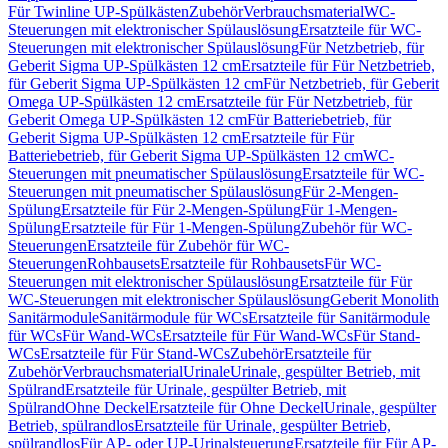
Für Twinline UP-Spülkästen
Zubehör
Verbrauchsmaterial
WC-
Steuerungen mit elektronischer Spülauslösung
Ersatzteile für WC-
Steuerungen mit elektronischer Spülauslösung
Für Netzbetrieb, für
Geberit Sigma UP-Spülkästen 12 cm
Ersatzteile für Für Netzbetrieb,
für Geberit Sigma UP-Spülkästen 12 cm
Für Netzbetrieb, für Geberit
Omega UP-Spülkästen 12 cm
Ersatzteile für Für Netzbetrieb, für
Geberit Omega UP-Spülkästen 12 cm
Für Batteriebetrieb, für
Geberit Sigma UP-Spülkästen 12 cm
Ersatzteile für Für
Batteriebetrieb, für Geberit Sigma UP-Spülkästen 12 cm
WC-
Steuerungen mit pneumatischer Spülauslösung
Ersatzteile für WC-
Steuerungen mit pneumatischer Spülauslösung
Für 2-Mengen-
Spülung
Ersatzteile für Für 2-Mengen-Spülung
Für 1-Mengen-
Spülung
Ersatzteile für Für 1-Mengen-Spülung
Zubehör für WC-
Steuerungen
Ersatzteile für Zubehör für WC-
Steuerungen
Rohbausets
Ersatzteile für Rohbausets
Für WC-
Steuerungen mit elektronischer Spülauslösung
Ersatzteile für Für
WC-Steuerungen mit elektronischer Spülauslösung
Geberit Monolith
Sanitärmodule
Sanitärmodule für WCs
Ersatzteile für Sanitärmodule
für WCs
Für Wand-WCs
Ersatzteile für Für Wand-WCs
Für Stand-
WCs
Ersatzteile für Für Stand-WCs
Zubehör
Ersatzteile für
Zubehör
Verbrauchsmaterial
Urinale
Urinale, gespülter Betrieb, mit
Spülrand
Ersatzteile für Urinale, gespülter Betrieb, mit
Spülrand
Ohne Deckel
Ersatzteile für Ohne Deckel
Urinale, gespülter
Betrieb, spülrandlos
Ersatzteile für Urinale, gespülter Betrieb,
spülrandlos
Für AP- oder UP-Urinalsteuerung
Ersatzteile für Für AP-