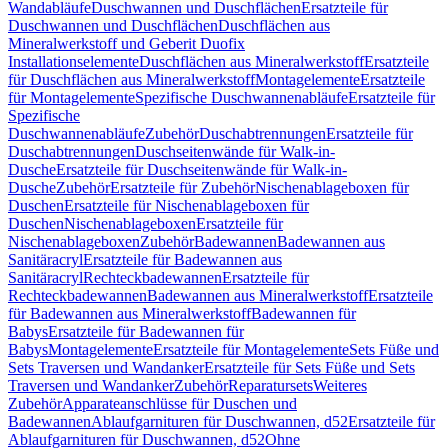
Wandabläufe
Duschwannen und Duschflächen
Ersatzteile für
Duschwannen und Duschflächen
Duschflächen aus
Mineralwerkstoff und Geberit Duofix
Installationselemente
Duschflächen aus Mineralwerkstoff
Ersatzteile
für Duschflächen aus Mineralwerkstoff
Montagelemente
Ersatzteile
für Montagelemente
Spezifische Duschwannenabläufe
Ersatzteile für
Spezifische
Duschwannenabläufe
Zubehör
Duschabtrennungen
Ersatzteile für
Duschabtrennungen
Duschseitenwände für Walk-in-
Dusche
Ersatzteile für Duschseitenwände für Walk-in-
Dusche
Zubehör
Ersatzteile für Zubehör
Nischenablageboxen für
Duschen
Ersatzteile für Nischenablageboxen für
Duschen
Nischenablageboxen
Ersatzteile für
Nischenablageboxen
Zubehör
Badewannen
Badewannen aus
Sanitäracryl
Ersatzteile für Badewannen aus
Sanitäracryl
Rechteckbadewannen
Ersatzteile für
Rechteckbadewannen
Badewannen aus Mineralwerkstoff
Ersatzteile
für Badewannen aus Mineralwerkstoff
Badewannen für
Babys
Ersatzteile für Badewannen für
Babys
Montagelemente
Ersatzteile für Montagelemente
Sets Füße und
Sets Traversen und Wandanker
Ersatzteile für Sets Füße und Sets
Traversen und Wandanker
Zubehör
Reparatursets
Weiteres
Zubehör
Apparateanschlüsse für Duschen und
Badewannen
Ablaufgarnituren für Duschwannen, d52
Ersatzteile für
Ablaufgarnituren für Duschwannen, d52
Ohne