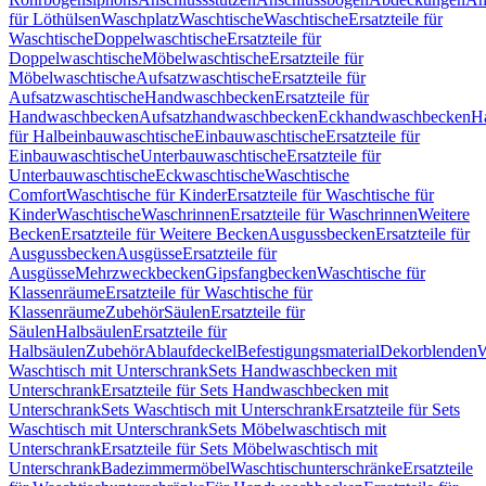
für Löthülsen
Waschplatz
Waschtische
Waschtische
Ersatzteile für
Waschtische
Doppelwaschtische
Ersatzteile für
Doppelwaschtische
Möbelwaschtische
Ersatzteile für
Möbelwaschtische
Aufsatzwaschtische
Ersatzteile für
Aufsatzwaschtische
Handwaschbecken
Ersatzteile für
Handwaschbecken
Aufsatzhandwaschbecken
Eckhandwaschbecken
H
für Halbeinbauwaschtische
Einbauwaschtische
Ersatzteile für
Einbauwaschtische
Unterbauwaschtische
Ersatzteile für
Unterbauwaschtische
Eckwaschtische
Waschtische
Comfort
Waschtische für Kinder
Ersatzteile für Waschtische für
Kinder
Waschtische
Waschrinnen
Ersatzteile für Waschrinnen
Weitere
Becken
Ersatzteile für Weitere Becken
Ausgussbecken
Ersatzteile für
Ausgussbecken
Ausgüsse
Ersatzteile für
Ausgüsse
Mehrzweckbecken
Gipsfangbecken
Waschtische für
Klassenräume
Ersatzteile für Waschtische für
Klassenräume
Zubehör
Säulen
Ersatzteile für
Säulen
Halbsäulen
Ersatzteile für
Halbsäulen
Zubehör
Ablaufdeckel
Befestigungsmaterial
Dekorblenden
W
Waschtisch mit Unterschrank
Sets Handwaschbecken mit
Unterschrank
Ersatzteile für Sets Handwaschbecken mit
Unterschrank
Sets Waschtisch mit Unterschrank
Ersatzteile für Sets
Waschtisch mit Unterschrank
Sets Möbelwaschtisch mit
Unterschrank
Ersatzteile für Sets Möbelwaschtisch mit
Unterschrank
Badezimmermöbel
Waschtischunterschränke
Ersatzteile