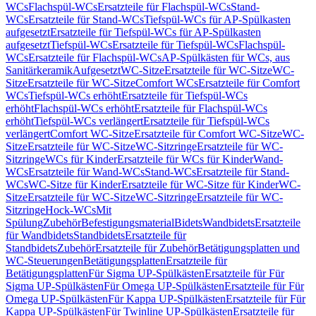
WCs
Flachspül-WCs
Ersatzteile für Flachspül-WCs
Stand-
WCs
Ersatzteile für Stand-WCs
Tiefspül-WCs für AP-Spülkasten
aufgesetzt
Ersatzteile für Tiefspül-WCs für AP-Spülkasten
aufgesetzt
Tiefspül-WCs
Ersatzteile für Tiefspül-WCs
Flachspül-
WCs
Ersatzteile für Flachspül-WCs
AP-Spülkästen für WCs, aus
Sanitärkeramik
Aufgesetzt
WC-Sitze
Ersatzteile für WC-Sitze
WC-
Sitze
Ersatzteile für WC-Sitze
Comfort WCs
Ersatzteile für Comfort
WCs
Tiefspül-WCs erhöht
Ersatzteile für Tiefspül-WCs
erhöht
Flachspül-WCs erhöht
Ersatzteile für Flachspül-WCs
erhöht
Tiefspül-WCs verlängert
Ersatzteile für Tiefspül-WCs
verlängert
Comfort WC-Sitze
Ersatzteile für Comfort WC-Sitze
WC-
Sitze
Ersatzteile für WC-Sitze
WC-Sitzringe
Ersatzteile für WC-
Sitzringe
WCs für Kinder
Ersatzteile für WCs für Kinder
Wand-
WCs
Ersatzteile für Wand-WCs
Stand-WCs
Ersatzteile für Stand-
WCs
WC-Sitze für Kinder
Ersatzteile für WC-Sitze für Kinder
WC-
Sitze
Ersatzteile für WC-Sitze
WC-Sitzringe
Ersatzteile für WC-
Sitzringe
Hock-WCs
Mit
Spülung
Zubehör
Befestigungsmaterial
Bidets
Wandbidets
Ersatzteile
für Wandbidets
Standbidets
Ersatzteile für
Standbidets
Zubehör
Ersatzteile für Zubehör
Betätigungsplatten und
WC-Steuerungen
Betätigungsplatten
Ersatzteile für
Betätigungsplatten
Für Sigma UP-Spülkästen
Ersatzteile für Für
Sigma UP-Spülkästen
Für Omega UP-Spülkästen
Ersatzteile für Für
Omega UP-Spülkästen
Für Kappa UP-Spülkästen
Ersatzteile für Für
Kappa UP-Spülkästen
Für Twinline UP-Spülkästen
Ersatzteile für