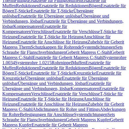
Therm
Fittings
Ersatzteile für Fittings
Muffen
Ersatzteile für
Muffen
Reduktionen
Ersatzteile für Reduktionen
Bögen
Ersatzteile für
Bögen
T-Stücke
Ersatzteile für T-Stücke
Übergänge
unlösbar
Ersatzteile für Übergänge unlösbar
Übergänge und
Verbindungen, lösbar
Ersatzteile für Übergänge und Verbindungen,
lösbar
Kompensatoren
Ersatzteile für
Kompensatoren
Verschlüsse
Ersatzteile für Verschlüsse
T-Stücke für
Heizung
Ersatzteile für T-Stücke für Heizung
Anschlüsse für
Heizung
Ersatzteile für Anschlüsse für Heizung
Zubehör für Geberit
Mapress Therm
Schutzkappen für Rohrende
Systemdichtungen
Sets
Schraube für Flanschverbindungen
Geberit Mapress C-Stahl
Geberit
Mapress C-Stahl
Ersatzteile für Geberit Mapress C-Stahl
Systemrohre
1.0034
Systemrohre 1.0215
Rohrnippel
Muffen
Ersatzteile für
Muffen
Reduktionen
Ersatzteile für Reduktionen
Bögen
Ersatzteile für
Bögen
T-Stücke
Ersatzteile für T-Stücke
Kreuzstücke
Ersatzteile für
Kreuzstücke
Übergänge unlösbar
Ersatzteile für Übergänge
unlösbar
Übergänge und Verbindungen, lösbar
Ersatzteile für
Übergänge und Verbindungen, lösbar
Kompensatoren
Ersatzteile für
Kompensatoren
Verschlüsse
Ersatzteile für Verschlüsse
T-Stücke für
Heizung
Ersatzteile für T-Stücke für Heizung
Anschlüsse für
Heizung
Ersatzteile für Anschlüsse für Heizung
Zubehör für Geberit
Mapress C-Stahl
Abdichtungen für Rohre und Fittings
Abdeckungen
für Rohre
Befestigungen für Anschlüsse
Systemdichtungen
Sets
Schraube für Flanschverbindungen
Geberit Mapress Kupfer
Geberit
Mapress Kupfer
Ersatzteile für Geberit Mapress