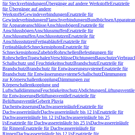
für Steckverbindungen
Übergänge auf andere Werkstoffe
Ersatzteile
für Übergänge auf andere
Werkstoffe
Gewindeverbindungen
Ersatzteile für
Gewindeverbindungen
Flanschverbindungen
Bundbüchsen
Apparatean
für Apparateanschlüsse
Anschlussbögen
Ersatzteile für
Anschlussbögen
Anschlussmuffen
Ersatzteile für
Anschlussmuffen
Anschlussstutzen
Ersatzteile für
Anschlussstutzen
Fertigabläufe
Ersatzteile für
Fertigabläufe
Schneckensiphons
Ersatzteile für
Schneckensiphons
Zubehör
Rohrschellen
Befestigungen für
Rohrschellen
Tragschalen
Verschlüsse
Dichtungen
Bauschutze
Verbrauc
Schallschutz und Feuchtigkeitsschutz
Brandschutz
Ersatzteile für
Brandschutz
Brandschutz für Entwässerungssysteme
Ersatzteile für
Brandschutz für Entwässerungssysteme
Schallschutz
Dämmungen
zur Körperschallentkopplung
Dämmungen zur
Körperschallentkopplung und
Luftschalldämmung
Feuchtigkeitsschutz
Abdichtungen
Lüftungsventile
für Entwässerung
Belüftungsventile
Ersatzteile für
Belüftungsventile
Geberit Pluvia
Dachentwässerung
Dachwassereinläufe
Ersatzteile für
Dachwassereinläufe
Dachwassereinläufe bis 12 l/s
Ersatzteile für
Dachwassereinläufe bis 12 l/s
Dachwassereinläufe bis 25
l/s
Ersatzteile für Dachwassereinläufe bis 25 l/s
Dachwassereinläufe
für Rinnen
Ersatzteile für Dachwassereinläufe für
Rinnen
Dachwassereinläufe bis 12 l/s
Ersatzteile für