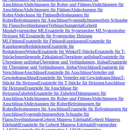
Anschlüsse
Abdichtungen für Rohre und Fittings
Abdichtungen für
Anschlüsse
Abdichtungen für Fittings
Abdeckungen für
Rohre
Abdeckung für Fittings
Befestigungen für
Rohre
Befestigungen für Anschlüsse
Systemdichtungen
Sets Schraube
für Flanschverbindungen
Verbrauchsmaterial
Geberit
Mepla
Systemrohre ML
Ersatzteile für Systemrohre ML
Systemrohre
Heizung ML
Ersatzteile für Systemrohre Heizung
ML
Fittings
Ersatzteile für Fittings
Kupplungen
Ersatzteile für
Kupplungen
Reduktionen
Ersatzteile für
Reduktionen
Winkel
Ersatzteile für Winkel
T-Stücke
Ersatzteile für T-
Stücke
Innenliegende Zirkulation
Übergänge unlösbar
Ersatzteile für
Übergänge unlösbar
Übergänge und Verbindungen, lösbar
Ersatzteile
für Übergänge und Verbindungen, lösbar
Verschlüsse
Ersatzteile für
Verschlüsse
Anschlüsse
Ersatzteile für Anschlüsse
Verteiler mit
Gewindeanschluss
Ersatzteile für Verteiler mit Gewindeanschluss
T-
Stücke für Heizung
Ersatzteile für T-Stücke für Heizung
Anschlüsse
für Heizung
Ersatzteile für Anschlüsse für
Heizung
Zubehör
Ersatzteile für Zubehör
Dämmungen für
Anschlüsse
Abdichtungen für Rohre und Fittings
Abdichtungen für
Anschlüsse
Abdeckungen für Rohre
Befestigungen für
Rohre
Befestigungen für Anschlüsse
Ersatzteile für Befestigungen für
Anschlüsse
Systemdichtungen
Sets Schraube für
Flanschverbindungen
Geberit Mapress Edelstahl
Geberit Mapress
Edelstahl
Ersatzteile für Geberit Mapress Edelstahl
Systemrohre
1.4401
Ersatzteile für Systemrohre 1.4401
Systemrohre