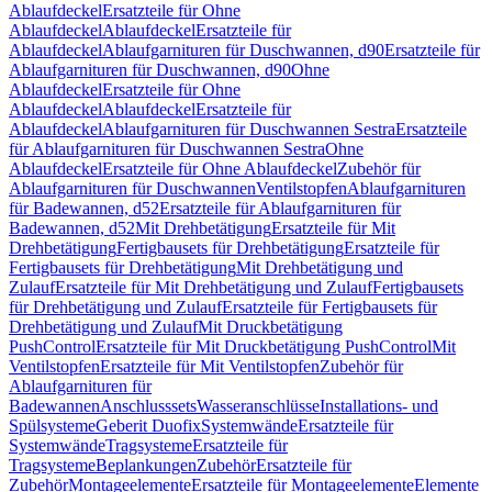
Ablaufdeckel
Ersatzteile für Ohne
Ablaufdeckel
Ablaufdeckel
Ersatzteile für
Ablaufdeckel
Ablaufgarnituren für Duschwannen, d90
Ersatzteile für
Ablaufgarnituren für Duschwannen, d90
Ohne
Ablaufdeckel
Ersatzteile für Ohne
Ablaufdeckel
Ablaufdeckel
Ersatzteile für
Ablaufdeckel
Ablaufgarnituren für Duschwannen Sestra
Ersatzteile
für Ablaufgarnituren für Duschwannen Sestra
Ohne
Ablaufdeckel
Ersatzteile für Ohne Ablaufdeckel
Zubehör für
Ablaufgarnituren für Duschwannen
Ventilstopfen
Ablaufgarnituren
für Badewannen, d52
Ersatzteile für Ablaufgarnituren für
Badewannen, d52
Mit Drehbetätigung
Ersatzteile für Mit
Drehbetätigung
Fertigbausets für Drehbetätigung
Ersatzteile für
Fertigbausets für Drehbetätigung
Mit Drehbetätigung und
Zulauf
Ersatzteile für Mit Drehbetätigung und Zulauf
Fertigbausets
für Drehbetätigung und Zulauf
Ersatzteile für Fertigbausets für
Drehbetätigung und Zulauf
Mit Druckbetätigung
PushControl
Ersatzteile für Mit Druckbetätigung PushControl
Mit
Ventilstopfen
Ersatzteile für Mit Ventilstopfen
Zubehör für
Ablaufgarnituren für
Badewannen
Anschlusssets
Wasseranschlüsse
Installations- und
Spülsysteme
Geberit Duofix
Systemwände
Ersatzteile für
Systemwände
Tragsysteme
Ersatzteile für
Tragsysteme
Beplankungen
Zubehör
Ersatzteile für
Zubehör
Montageelemente
Ersatzteile für Montageelemente
Elemente