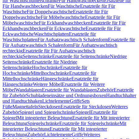
für Waschtischunterschränke
Für Handwaschbecken
Ersatzteile für
Für Handwaschbecken
Für Waschtische
Ersatzteile für Für
Waschtische
Für Doppelwaschtische
Ersatzteile für Für
Doppelwaschtische
Für Möbelwaschtische
Ersatzteile für Für
Möbelwaschtische
Für Eckhandwaschbecken
Ersatzteile für Für
Eckhandwaschbecken
Für Eckwaschtische
Ersatzteile für Für
Eckwaschtische
Waschtischplatten
Ersatzteile für
Waschtischplatten
Für Aufsatzwaschtisch Schalenform
Ersatzteile für
Für Aufsatzwaschtisch Schalenform
Für Aufsatzwaschtisch
rechteckig
Ersatzteile für Für Aufsatzwaschtisch
rechteckig
Seitenschränke
Ersatzteile für Seitenschränke
Niedrige
Seitenschränke
Ersatzteile für Niedrige
Seitenschränke
Hochschränke
Ersatzteile für
Hochschränke
Mittelhochschränke
Ersatzteile für
Mittelhochschränke
Hängeschränke
Ersatzteile für
Hängeschränke
Weitere Möbel
Ersatzteile für Weitere
Möbel
Wandablagen
Ersatzteile für Wandablagen
Zubehör
Ersatzteile
für Zubehör
Schubladeneinsätze und Ordnungsboxen
Handtuchhalter
und Handtuchhaken
Lichtelemente
Griffe
Sets
Füße
Magnettafeln
Steckdosen
Ersatzteile für Steckdosen
Weiteres
Zubehör
Spiegel und Spiegelschränke
Spiegel
Ersatzteile für
Spiegel
Mit integrierter Beleuchtung
Ersatzteile für Mit integrierter
Beleuchtung
Spiegelschränke
Ersatzteile für Spiegelschränke
Mit
integrierter Beleuchtung
Ersatzteile für Mit integrierter
Beleuchtung
Zubehör
Lichtelemente
Griffe
Weiteres