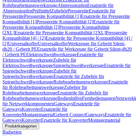
Rohrbearbeitungswerkzeuge
Abpressstopfen
Ersatzteile für
Abpressstopfen
Prüfmittel
Zubehör
Pressgeräte
Ersatzteile für
Pressgeräte
Pressgeräte Kompatibilität [1]
Ersatzteile für Pressgeräte
Kompatibilität [1]
Pressgeräte Kompatibilität [2]
Ersatzteile für
Pressgeräte Kompatibilität [2]
Pressgeräte Kompatibilität
[2XL]
Ersatzteile für Pressgeräte Kompatibilität [2XL]
Pressgeräte
Kompatibilität [4] / [2]
Ersatzteile für Pressgeräte Kompatibilität [4] /
[2]
Universalkoffer
Universalkoffer
Werkzeuge für Geberit Silent-
db20 / Geberit PE
Ersatzteile für Werkzeuge für Geberit Silent-db20
/ Geberit PE
Elektroschweißwerkzeuge
Ersatzteile für
Elektroschweißwerkzeuge
Zubehör für
Elektroschweißwerkzeuge
Spiegelschweißwerkzeuge
Ersatzteile für
Spiegelschweißwerkzeuge
Zubehör für
Spiegelschweißwerkzeuge
Ersatzteile für Zubehör für
Spiegelschweißwerkzeuge
Rohrbearbeitungswerkzeuge
Ersatzteile
für Rohrbearbeitungswerkzeuge
Zubehör für
Rohrbearbeitungswerkzeuge
Ersatzteile für Zubehör für
Rohrbearbeitungswerkzeuge
Bedienhilfen
Fernbedienungen
Netzwerk
für Netzwerkkomponenten
Gateways
Ersatzteile für
Gateways
Konverter
Ersatzteile für
Konverter
Montagematerial
Geberit Connect
Gateways
Ersatzteile für
Gateways
Konverter
Ersatzteile für Konverter
Montagematerial
Produktkategorien
Badserien