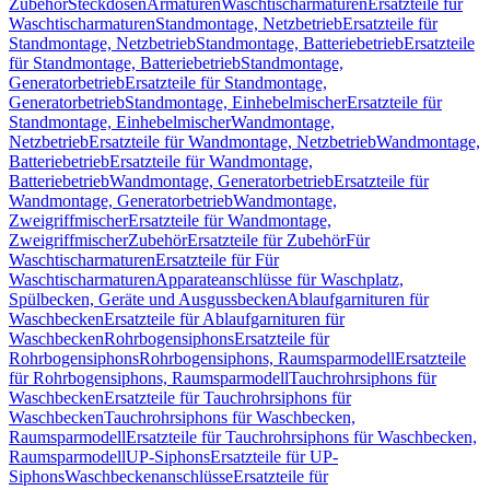
Zubehör
Steckdosen
Armaturen
Waschtischarmaturen
Ersatzteile für
Waschtischarmaturen
Standmontage, Netzbetrieb
Ersatzteile für
Standmontage, Netzbetrieb
Standmontage, Batteriebetrieb
Ersatzteile
für Standmontage, Batteriebetrieb
Standmontage,
Generatorbetrieb
Ersatzteile für Standmontage,
Generatorbetrieb
Standmontage, Einhebelmischer
Ersatzteile für
Standmontage, Einhebelmischer
Wandmontage,
Netzbetrieb
Ersatzteile für Wandmontage, Netzbetrieb
Wandmontage,
Batteriebetrieb
Ersatzteile für Wandmontage,
Batteriebetrieb
Wandmontage, Generatorbetrieb
Ersatzteile für
Wandmontage, Generatorbetrieb
Wandmontage,
Zweigriffmischer
Ersatzteile für Wandmontage,
Zweigriffmischer
Zubehör
Ersatzteile für Zubehör
Für
Waschtischarmaturen
Ersatzteile für Für
Waschtischarmaturen
Apparateanschlüsse für Waschplatz,
Spülbecken, Geräte und Ausgussbecken
Ablaufgarnituren für
Waschbecken
Ersatzteile für Ablaufgarnituren für
Waschbecken
Rohrbogensiphons
Ersatzteile für
Rohrbogensiphons
Rohrbogensiphons, Raumsparmodell
Ersatzteile
für Rohrbogensiphons, Raumsparmodell
Tauchrohrsiphons für
Waschbecken
Ersatzteile für Tauchrohrsiphons für
Waschbecken
Tauchrohrsiphons für Waschbecken,
Raumsparmodell
Ersatzteile für Tauchrohrsiphons für Waschbecken,
Raumsparmodell
UP-Siphons
Ersatzteile für UP-
Siphons
Waschbeckenanschlüsse
Ersatzteile für