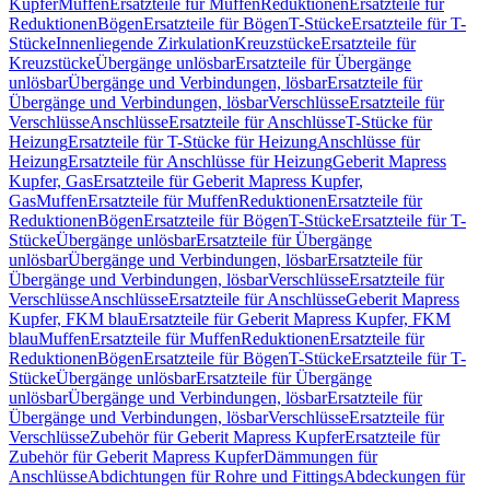
Kupfer
Muffen
Ersatzteile für Muffen
Reduktionen
Ersatzteile für
Reduktionen
Bögen
Ersatzteile für Bögen
T-Stücke
Ersatzteile für T-
Stücke
Innenliegende Zirkulation
Kreuzstücke
Ersatzteile für
Kreuzstücke
Übergänge unlösbar
Ersatzteile für Übergänge
unlösbar
Übergänge und Verbindungen, lösbar
Ersatzteile für
Übergänge und Verbindungen, lösbar
Verschlüsse
Ersatzteile für
Verschlüsse
Anschlüsse
Ersatzteile für Anschlüsse
T-Stücke für
Heizung
Ersatzteile für T-Stücke für Heizung
Anschlüsse für
Heizung
Ersatzteile für Anschlüsse für Heizung
Geberit Mapress
Kupfer, Gas
Ersatzteile für Geberit Mapress Kupfer,
Gas
Muffen
Ersatzteile für Muffen
Reduktionen
Ersatzteile für
Reduktionen
Bögen
Ersatzteile für Bögen
T-Stücke
Ersatzteile für T-
Stücke
Übergänge unlösbar
Ersatzteile für Übergänge
unlösbar
Übergänge und Verbindungen, lösbar
Ersatzteile für
Übergänge und Verbindungen, lösbar
Verschlüsse
Ersatzteile für
Verschlüsse
Anschlüsse
Ersatzteile für Anschlüsse
Geberit Mapress
Kupfer, FKM blau
Ersatzteile für Geberit Mapress Kupfer, FKM
blau
Muffen
Ersatzteile für Muffen
Reduktionen
Ersatzteile für
Reduktionen
Bögen
Ersatzteile für Bögen
T-Stücke
Ersatzteile für T-
Stücke
Übergänge unlösbar
Ersatzteile für Übergänge
unlösbar
Übergänge und Verbindungen, lösbar
Ersatzteile für
Übergänge und Verbindungen, lösbar
Verschlüsse
Ersatzteile für
Verschlüsse
Zubehör für Geberit Mapress Kupfer
Ersatzteile für
Zubehör für Geberit Mapress Kupfer
Dämmungen für
Anschlüsse
Abdichtungen für Rohre und Fittings
Abdeckungen für