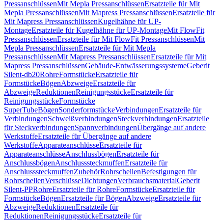
Pressanschlüssen
Mit Mepla Pressanschlüssen
Ersatzteile für Mit
Mepla Pressanschlüssen
Mit Mapress Pressanschlüssen
Ersatzteile für
Mit Mapress Pressanschlüssen
Kugelhähne für UP-
Montage
Ersatzteile für Kugelhähne für UP-Montage
Mit FlowFit
Pressanschlüssen
Ersatzteile für Mit FlowFit Pressanschlüssen
Mit
Mepla Pressanschlüssen
Ersatzteile für Mit Mepla
Pressanschlüssen
Mit Mapress Pressanschlüssen
Ersatzteile für Mit
Mapress Pressanschlüssen
Gebäude-Entwässerungssysteme
Geberit
Silent-db20
Rohre
Formstücke
Ersatzteile für
Formstücke
Bögen
Abzweige
Ersatzteile für
Abzweige
Reduktionen
Reinigungsstücke
Ersatzteile für
Reinigungsstücke
Formstücke
SuperTube
Bögen
Sonderformstücke
Verbindungen
Ersatzteile für
Verbindungen
Schweißverbindungen
Steckverbindungen
Ersatzteile
für Steckverbindungen
Spannverbindungen
Übergänge auf andere
Werkstoffe
Ersatzteile für Übergänge auf andere
Werkstoffe
Apparateanschlüsse
Ersatzteile für
Apparateanschlüsse
Anschlussbögen
Ersatzteile für
Anschlussbögen
Anschlusssteckmuffen
Ersatzteile für
Anschlusssteckmuffen
Zubehör
Rohrschellen
Befestigungen für
Rohrschellen
Verschlüsse
Dichtungen
Verbrauchsmaterial
Geberit
Silent-PP
Rohre
Ersatzteile für Rohre
Formstücke
Ersatzteile für
Formstücke
Bögen
Ersatzteile für Bögen
Abzweige
Ersatzteile für
Abzweige
Reduktionen
Ersatzteile für
Reduktionen
Reinigungsstücke
Ersatzteile für