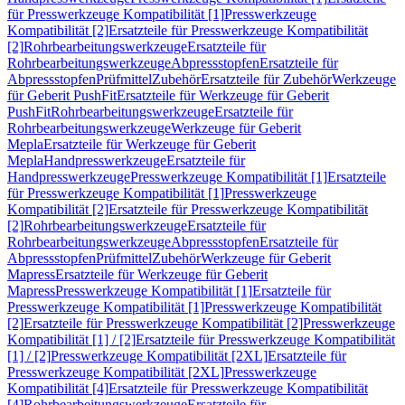
für Presswerkzeuge Kompatibilität [1]
Presswerkzeuge
Kompatibilität [2]
Ersatzteile für Presswerkzeuge Kompatibilität
[2]
Rohrbearbeitungswerkzeuge
Ersatzteile für
Rohrbearbeitungswerkzeuge
Abpressstopfen
Ersatzteile für
Abpressstopfen
Prüfmittel
Zubehör
Ersatzteile für Zubehör
Werkzeuge
für Geberit PushFit
Ersatzteile für Werkzeuge für Geberit
PushFit
Rohrbearbeitungswerkzeuge
Ersatzteile für
Rohrbearbeitungswerkzeuge
Werkzeuge für Geberit
Mepla
Ersatzteile für Werkzeuge für Geberit
Mepla
Handpresswerkzeuge
Ersatzteile für
Handpresswerkzeuge
Presswerkzeuge Kompatibilität [1]
Ersatzteile
für Presswerkzeuge Kompatibilität [1]
Presswerkzeuge
Kompatibilität [2]
Ersatzteile für Presswerkzeuge Kompatibilität
[2]
Rohrbearbeitungswerkzeuge
Ersatzteile für
Rohrbearbeitungswerkzeuge
Abpressstopfen
Ersatzteile für
Abpressstopfen
Prüfmittel
Zubehör
Werkzeuge für Geberit
Mapress
Ersatzteile für Werkzeuge für Geberit
Mapress
Presswerkzeuge Kompatibilität [1]
Ersatzteile für
Presswerkzeuge Kompatibilität [1]
Presswerkzeuge Kompatibilität
[2]
Ersatzteile für Presswerkzeuge Kompatibilität [2]
Presswerkzeuge
Kompatibilität [1] / [2]
Ersatzteile für Presswerkzeuge Kompatibilität
[1] / [2]
Presswerkzeuge Kompatibilität [2XL]
Ersatzteile für
Presswerkzeuge Kompatibilität [2XL]
Presswerkzeuge
Kompatibilität [4]
Ersatzteile für Presswerkzeuge Kompatibilität
[4]
Rohrbearbeitungswerkzeuge
Ersatzteile für