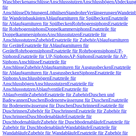
Waschbeckenanschlüsse
Anschlussstutzen
Anschlussbögen
Abdeckung
für
Anschlüsse
Dichtungen
Löthülsen
Standrohre
Verlängerungen
Wandeinb
für Wandeinbaukästen
Ablaufgarnituren für Spülbecken
Ersatzteile
für Ablaufgarnituren für Spülbecken
Rohrbogensiphons
Ersatzteile
für Rohrbogensiphons
Doppelkammersiphons
Ersatzteile für
Doppelkammersiphons
Anschlussstutzen
Ersatzteile für
Anschlussstutzen
Zubehör
Ersatzteile für Zubehör
Ablaufgarnituren
für Geräte
Ersatzteile für Ablaufgarnituren für
Geräte
Rohrbogensiphons
Ersatzteile für Rohrbogensiphons
UP-
Siphons
Ersatzteile für UP-Siphons
AP-Siphons
Ersatzteile für AP-
Siphons
Anschlüsse
Ersatzteile für
Anschlüsse
Zubehör
Ablaufgarnituren für Ausgussbecken
Ersatzteile
für Ablaufgarnituren für Ausgussbecken
Siphons
Ersatzteile für
Siphons
Anschlussbögen
Ersatzteile für
Anschlussbögen
Anschlussstutzen
Ersatzteile für
Anschlussstutzen
Ablaufventile
Ersatzteile für
Ablaufventile
Zubehör
Ersatzteile für Zubehör
Duschen und
Badewannen
Duschen
Bodenentwässerung für Duschen
Ersatzteile
für Bodenentwässerung für Duschen
Duschrinnen
Ersatzteile für
Duschrinnen
Zubehör für Duschrinnen
Ersatzteile für Zubehör für
Duschrinnen
Duschbodenabläufe
Ersatzteile für
Duschbodenabläufe
Zubehör für Duschbodenabläufe
Ersatzteile für
Zubehör für Duschbodenabläufe
Wandabläufe
Ersatzteile für
Wandabläufe
Zubehör für Wandabläufe
Ersatzteile für Zubehör für