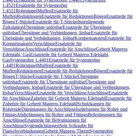
1.4521
Ersatzteile für Systemrohre
1.4521
Rohrnippel
Muffen
Ersatzteile für
Muffen
Reduktionen
Ersatzteile für Reduktionen
Bögen
Ersatzteile für
Bögen
T-Stücke
Ersatzteile für T-Stücke
Innenliegende
Zirkulation
Übergänge unlösbar
Ersatzteile für Übergänge
unlösbar
Übergänge und Verbindungen, lösbar
Ersatzteile für
Übergänge und Verbindungen, lösbar
Kompensatoren
Ersatzteile für
Kompensatoren
Verschlüsse
Ersatzteile für
Verschlüsse
Anschlüsse
Ersatzteile für Anschlüsse
Geberit Mapress
Edelstahl, Gas
Ersatzteile für Geberit Mapress Edelstahl,
Gas
Systemrohre 1.4401
Ersatzteile für Systemrohre
1.4401
Rohrnippel
Muffen
Ersatzteile für
Muffen
Reduktionen
Ersatzteile für Reduktionen
Bögen
Ersatzteile für
Bögen
T-Stücke
Ersatzteile für T-Stücke
Übergänge
unlösbar
Ersatzteile für Übergänge unlösbar
Übergänge und
Verbindungen, lösbar
Ersatzteile für Übergänge und Verbindungen,
lösbar
Verschlüsse
Ersatzteile für Verschlüsse
Anschlüsse
Ersatzteile
für Anschlüsse
Zubehör für Geberit Mapress Edelstahl
Ersatzteile für
Zubehör für Geberit Mapress Edelstahl
Schutzkappen für
Rohrende
Dämmungen für Anschlüsse
Isolierungen für Rohre und
Fittings
Abdichtungen für Rohre und Fittings
Befestigungen für
Anschlüsse
Ersatzteile für Befestigungen für
Anschlüsse
Systemdichtungen
Sets Schraube für
Flanschverbindungen
Geberit Mapress Therm
Systemrohre