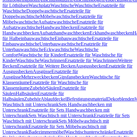
für Löthülsen
Waschplatz
Waschtische
Waschtische
Ersatzteile für
Waschtische
Doppelwaschtische
Ersatzteile für
Doppelwaschtische
Möbelwaschtische
Ersatzteile für
Möbelwaschtische
Aufsatzwaschtische
Ersatzteile für
Aufsatzwaschtische
Handwaschbecken
Ersatzteile für
Handwaschbecken
Aufsatzhandwaschbecken
Eckhandwaschbecken
H
für Halbeinbauwaschtische
Einbauwaschtische
Ersatzteile für
Einbauwaschtische
Unterbauwaschtische
Ersatzteile für
Unterbauwaschtische
Eckwaschtische
Waschtische
Comfort
Waschtische für Kinder
Ersatzteile für Waschtische für
Kinder
Waschtische
Waschrinnen
Ersatzteile für Waschrinnen
Weitere
Becken
Ersatzteile für Weitere Becken
Ausgussbecken
Ersatzteile für
Ausgussbecken
Ausgüsse
Ersatzteile für
Ausgüsse
Mehrzweckbecken
Gipsfangbecken
Waschtische für
Klassenräume
Ersatzteile für Waschtische für
Klassenräume
Zubehör
Säulen
Ersatzteile für
Säulen
Halbsäulen
Ersatzteile für
Halbsäulen
Zubehör
Ablaufdeckel
Befestigungsmaterial
Dekorblenden
W
Waschtisch mit Unterschrank
Sets Handwaschbecken mit
Unterschrank
Ersatzteile für Sets Handwaschbecken mit
Unterschrank
Sets Waschtisch mit Unterschrank
Ersatzteile für Sets
Waschtisch mit Unterschrank
Sets Möbelwaschtisch mit
Unterschrank
Ersatzteile für Sets Möbelwaschtisch mit
Unterschrank
Badezimmermöbel
Waschtischunterschränke
Ersatzteile