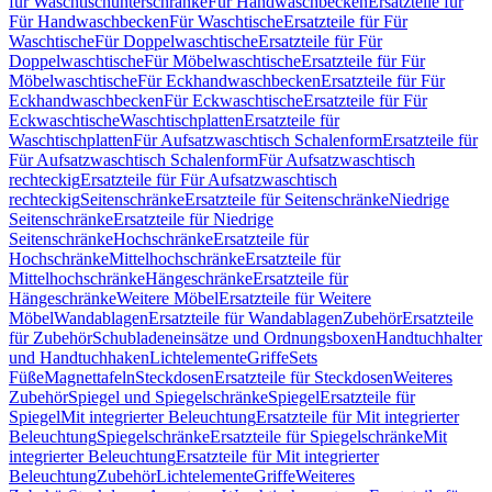
für Waschtischunterschränke
Für Handwaschbecken
Ersatzteile für
Für Handwaschbecken
Für Waschtische
Ersatzteile für Für
Waschtische
Für Doppelwaschtische
Ersatzteile für Für
Doppelwaschtische
Für Möbelwaschtische
Ersatzteile für Für
Möbelwaschtische
Für Eckhandwaschbecken
Ersatzteile für Für
Eckhandwaschbecken
Für Eckwaschtische
Ersatzteile für Für
Eckwaschtische
Waschtischplatten
Ersatzteile für
Waschtischplatten
Für Aufsatzwaschtisch Schalenform
Ersatzteile für
Für Aufsatzwaschtisch Schalenform
Für Aufsatzwaschtisch
rechteckig
Ersatzteile für Für Aufsatzwaschtisch
rechteckig
Seitenschränke
Ersatzteile für Seitenschränke
Niedrige
Seitenschränke
Ersatzteile für Niedrige
Seitenschränke
Hochschränke
Ersatzteile für
Hochschränke
Mittelhochschränke
Ersatzteile für
Mittelhochschränke
Hängeschränke
Ersatzteile für
Hängeschränke
Weitere Möbel
Ersatzteile für Weitere
Möbel
Wandablagen
Ersatzteile für Wandablagen
Zubehör
Ersatzteile
für Zubehör
Schubladeneinsätze und Ordnungsboxen
Handtuchhalter
und Handtuchhaken
Lichtelemente
Griffe
Sets
Füße
Magnettafeln
Steckdosen
Ersatzteile für Steckdosen
Weiteres
Zubehör
Spiegel und Spiegelschränke
Spiegel
Ersatzteile für
Spiegel
Mit integrierter Beleuchtung
Ersatzteile für Mit integrierter
Beleuchtung
Spiegelschränke
Ersatzteile für Spiegelschränke
Mit
integrierter Beleuchtung
Ersatzteile für Mit integrierter
Beleuchtung
Zubehör
Lichtelemente
Griffe
Weiteres