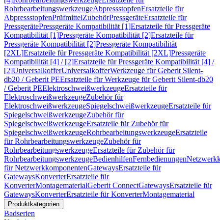
Rohrbearbeitungswerkzeuge
Abpressstopfen
Ersatzteile für
Abpressstopfen
Prüfmittel
Zubehör
Pressgeräte
Ersatzteile für
Pressgeräte
Pressgeräte Kompatibilität [1]
Ersatzteile für Pressgeräte
Kompatibilität [1]
Pressgeräte Kompatibilität [2]
Ersatzteile für
Pressgeräte Kompatibilität [2]
Pressgeräte Kompatibilität
[2XL]
Ersatzteile für Pressgeräte Kompatibilität [2XL]
Pressgeräte
Kompatibilität [4] / [2]
Ersatzteile für Pressgeräte Kompatibilität [4] /
[2]
Universalkoffer
Universalkoffer
Werkzeuge für Geberit Silent-
db20 / Geberit PE
Ersatzteile für Werkzeuge für Geberit Silent-db20
/ Geberit PE
Elektroschweißwerkzeuge
Ersatzteile für
Elektroschweißwerkzeuge
Zubehör für
Elektroschweißwerkzeuge
Spiegelschweißwerkzeuge
Ersatzteile für
Spiegelschweißwerkzeuge
Zubehör für
Spiegelschweißwerkzeuge
Ersatzteile für Zubehör für
Spiegelschweißwerkzeuge
Rohrbearbeitungswerkzeuge
Ersatzteile
für Rohrbearbeitungswerkzeuge
Zubehör für
Rohrbearbeitungswerkzeuge
Ersatzteile für Zubehör für
Rohrbearbeitungswerkzeuge
Bedienhilfen
Fernbedienungen
Netzwerk
für Netzwerkkomponenten
Gateways
Ersatzteile für
Gateways
Konverter
Ersatzteile für
Konverter
Montagematerial
Geberit Connect
Gateways
Ersatzteile für
Gateways
Konverter
Ersatzteile für Konverter
Montagematerial
Produktkategorien
Badserien