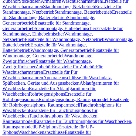
Zubehör
Steckdosen
Armaturen
Waschtischarmaturen
Ersatzteile für
Waschtischarmaturen
Standmontage, Netzbetrieb
Ersatzteile für
Standmontage, Netzbetrieb
Standmontage, Batteriebetrieb
Ersatzteile
für Standmontage, Batteriebetrieb
Standmontage,
Generatorbetrieb
Ersatzteile für Standmontage,
Generatorbetrieb
Standmontage, Einhebelmischer
Ersatzteile für
Standmontage, Einhebelmischer
Wandmontage,
Netzbetrieb
Ersatzteile für Wandmontage, Netzbetrieb
Wandmontage,
Batteriebetrieb
Ersatzteile für Wandmontage,
Batteriebetrieb
Wandmontage, Generatorbetrieb
Ersatzteile für
Wandmontage, Generatorbetrieb
Wandmontage,
Zweigriffmischer
Ersatzteile für Wandmontage,
Zweigriffmischer
Zubehör
Ersatzteile für Zubehör
Für
Waschtischarmaturen
Ersatzteile für Für
Waschtischarmaturen
Apparateanschlüsse für Waschplatz,
Spülbecken, Geräte und Ausgussbecken
Ablaufgarnituren für
Waschbecken
Ersatzteile für Ablaufgarnituren für
Waschbecken
Rohrbogensiphons
Ersatzteile für
Rohrbogensiphons
Rohrbogensiphons, Raumsparmodell
Ersatzteile
für Rohrbogensiphons, Raumsparmodell
Tauchrohrsiphons für
Waschbecken
Ersatzteile für Tauchrohrsiphons für
Waschbecken
Tauchrohrsiphons für Waschbecken,
Raumsparmodell
Ersatzteile für Tauchrohrsiphons für Waschbecken,
Raumsparmodell
UP-Siphons
Ersatzteile für UP-
Siphons
Waschbeckenanschlüsse
Ersatzteile für