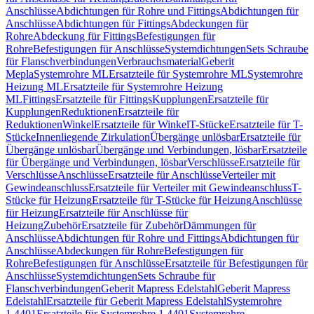
Anschlüsse
Abdichtungen für Rohre und Fittings
Abdichtungen für
Anschlüsse
Abdichtungen für Fittings
Abdeckungen für
Rohre
Abdeckung für Fittings
Befestigungen für
Rohre
Befestigungen für Anschlüsse
Systemdichtungen
Sets Schraube
für Flanschverbindungen
Verbrauchsmaterial
Geberit
Mepla
Systemrohre ML
Ersatzteile für Systemrohre ML
Systemrohre
Heizung ML
Ersatzteile für Systemrohre Heizung
ML
Fittings
Ersatzteile für Fittings
Kupplungen
Ersatzteile für
Kupplungen
Reduktionen
Ersatzteile für
Reduktionen
Winkel
Ersatzteile für Winkel
T-Stücke
Ersatzteile für T-
Stücke
Innenliegende Zirkulation
Übergänge unlösbar
Ersatzteile für
Übergänge unlösbar
Übergänge und Verbindungen, lösbar
Ersatzteile
für Übergänge und Verbindungen, lösbar
Verschlüsse
Ersatzteile für
Verschlüsse
Anschlüsse
Ersatzteile für Anschlüsse
Verteiler mit
Gewindeanschluss
Ersatzteile für Verteiler mit Gewindeanschluss
T-
Stücke für Heizung
Ersatzteile für T-Stücke für Heizung
Anschlüsse
für Heizung
Ersatzteile für Anschlüsse für
Heizung
Zubehör
Ersatzteile für Zubehör
Dämmungen für
Anschlüsse
Abdichtungen für Rohre und Fittings
Abdichtungen für
Anschlüsse
Abdeckungen für Rohre
Befestigungen für
Rohre
Befestigungen für Anschlüsse
Ersatzteile für Befestigungen für
Anschlüsse
Systemdichtungen
Sets Schraube für
Flanschverbindungen
Geberit Mapress Edelstahl
Geberit Mapress
Edelstahl
Ersatzteile für Geberit Mapress Edelstahl
Systemrohre
1.4401
Ersatzteile für Systemrohre 1.4401
Systemrohre