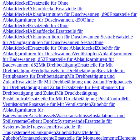
Ablaufdeckel
Ersatzteile für Ohne
Ablaufdeckel
Ablaufdeckel
Ersatzteile für
Ablaufdeckel
Ablaufgarnituren für Duschwannen, d90
Ersatzteile für
Ablaufgarnituren für Duschwannen, d90
Ohne
Ablaufdeckel
Ersatzteile für Ohne
Ablaufdeckel
Ablaufdeckel
Ersatzteile für
Ablaufdeckel
Ablaufgarnituren für Duschwannen Sestra
Ersatzteile
für Ablaufgarnituren für Duschwannen Sestra
Ohne
Ablaufdeckel
Ersatzteile für Ohne Ablaufdeckel
Zubehör für
Ablaufgarnituren für Duschwannen
Ventilstopfen
Ablaufgarnituren
für Badewannen, d52
Ersatzteile für Ablaufgarnituren für
Badewannen, d52
Mit Drehbetätigung
Ersatzteile für Mit
Drehbetätigung
Fertigbausets für Drehbetätigung
Ersatzteile für
Fertigbausets für Drehbetätigung
Mit Drehbetätigung und
Zulauf
Ersatzteile für Mit Drehbetätigung und Zulauf
Fertigbausets
für Drehbetätigung und Zulauf
Ersatzteile für Fertigbausets für
Drehbetätigung und Zulauf
Mit Druckbetätigung
PushControl
Ersatzteile für Mit Druckbetätigung PushControl
Mit
Ventilstopfen
Ersatzteile für Mit Ventilstopfen
Zubehör für
Ablaufgarnituren für
Badewannen
Anschlusssets
Wasseranschlüsse
Installations- und
Spülsysteme
Geberit Duofix
Systemwände
Ersatzteile für
Systemwände
Tragsysteme
Ersatzteile für
Tragsysteme
Beplankungen
Zubehör
Ersatzteile für
Zubehör
Montageelemente
Ersatzteile für Montageelemente
Elemente