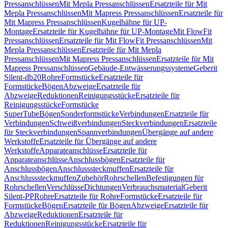
Pressanschlüssen
Mit Mepla Pressanschlüssen
Ersatzteile für Mit
Mepla Pressanschlüssen
Mit Mapress Pressanschlüssen
Ersatzteile für
Mit Mapress Pressanschlüssen
Kugelhähne für UP-
Montage
Ersatzteile für Kugelhähne für UP-Montage
Mit FlowFit
Pressanschlüssen
Ersatzteile für Mit FlowFit Pressanschlüssen
Mit
Mepla Pressanschlüssen
Ersatzteile für Mit Mepla
Pressanschlüssen
Mit Mapress Pressanschlüssen
Ersatzteile für Mit
Mapress Pressanschlüssen
Gebäude-Entwässerungssysteme
Geberit
Silent-db20
Rohre
Formstücke
Ersatzteile für
Formstücke
Bögen
Abzweige
Ersatzteile für
Abzweige
Reduktionen
Reinigungsstücke
Ersatzteile für
Reinigungsstücke
Formstücke
SuperTube
Bögen
Sonderformstücke
Verbindungen
Ersatzteile für
Verbindungen
Schweißverbindungen
Steckverbindungen
Ersatzteile
für Steckverbindungen
Spannverbindungen
Übergänge auf andere
Werkstoffe
Ersatzteile für Übergänge auf andere
Werkstoffe
Apparateanschlüsse
Ersatzteile für
Apparateanschlüsse
Anschlussbögen
Ersatzteile für
Anschlussbögen
Anschlusssteckmuffen
Ersatzteile für
Anschlusssteckmuffen
Zubehör
Rohrschellen
Befestigungen für
Rohrschellen
Verschlüsse
Dichtungen
Verbrauchsmaterial
Geberit
Silent-PP
Rohre
Ersatzteile für Rohre
Formstücke
Ersatzteile für
Formstücke
Bögen
Ersatzteile für Bögen
Abzweige
Ersatzteile für
Abzweige
Reduktionen
Ersatzteile für
Reduktionen
Reinigungsstücke
Ersatzteile für