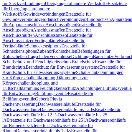
für Steckverbindungen
Übergänge auf andere Werkstoffe
Ersatzteile
für Übergänge auf andere
Werkstoffe
Gewindeverbindungen
Ersatzteile für
Gewindeverbindungen
Flanschverbindungen
Bundbüchsen
Apparatean
für Apparateanschlüsse
Anschlussbögen
Ersatzteile für
Anschlussbögen
Anschlussmuffen
Ersatzteile für
Anschlussmuffen
Anschlussstutzen
Ersatzteile für
Anschlussstutzen
Fertigabläufe
Ersatzteile für
Fertigabläufe
Schneckensiphons
Ersatzteile für
Schneckensiphons
Zubehör
Rohrschellen
Befestigungen für
Rohrschellen
Tragschalen
Verschlüsse
Dichtungen
Bauschutze
Verbrauc
Schallschutz und Feuchtigkeitsschutz
Brandschutz
Ersatzteile für
Brandschutz
Brandschutz für Entwässerungssysteme
Ersatzteile für
Brandschutz für Entwässerungssysteme
Schallschutz
Dämmungen
zur Körperschallentkopplung
Dämmungen zur
Körperschallentkopplung und
Luftschalldämmung
Feuchtigkeitsschutz
Abdichtungen
Lüftungsventile
für Entwässerung
Belüftungsventile
Ersatzteile für
Belüftungsventile
Geberit Pluvia
Dachentwässerung
Dachwassereinläufe
Ersatzteile für
Dachwassereinläufe
Dachwassereinläufe bis 12 l/s
Ersatzteile für
Dachwassereinläufe bis 12 l/s
Dachwassereinläufe bis 25
l/s
Ersatzteile für Dachwassereinläufe bis 25 l/s
Dachwassereinläufe
für Rinnen
Ersatzteile für Dachwassereinläufe für
Rinnen
Dachwassereinläufe bis 12 l/s
Ersatzteile für