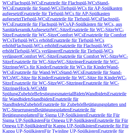
WCs
Flachspül-WCs
Ersatzteile für Flachspül-WCs
Stand-
WCs
Ersatzteile für Stand-WCs
Tiefspül-WCs für AP-Spülkasten
aufgesetzt
Ersatzteile für Tiefspül-WCs für AP-Spülkasten
aufgesetzt
Tiefspül-WCs
Ersatzteile für Tiefspül-WCs
Flachspül-
WCs
Ersatzteile für Flachspül-WCs
AP-Spülkästen für WCs, aus
Sanitärkeramik
Aufgesetzt
WC-Sitze
Ersatzteile für WC-Sitze
WC-
Sitze
Ersatzteile für WC-Sitze
Comfort WCs
Ersatzteile für Comfort
WCs
Tiefspül-WCs erhöht
Ersatzteile für Tiefspül-WCs
erhöht
Flachspül-WCs erhöht
Ersatzteile für Flachspül-WCs
erhöht
Tiefspül-WCs verlängert
Ersatzteile für Tiefspül-WCs
verlängert
Comfort WC-Sitze
Ersatzteile für Comfort WC-Sitze
WC-
Sitze
Ersatzteile für WC-Sitze
WC-Sitzringe
Ersatzteile für WC-
Sitzringe
WCs für Kinder
Ersatzteile für WCs für Kinder
Wand-
WCs
Ersatzteile für Wand-WCs
Stand-WCs
Ersatzteile für Stand-
WCs
WC-Sitze für Kinder
Ersatzteile für WC-Sitze für Kinder
WC-
Sitze
Ersatzteile für WC-Sitze
WC-Sitzringe
Ersatzteile für WC-
Sitzringe
Hock-WCs
Mit
Spülung
Zubehör
Befestigungsmaterial
Bidets
Wandbidets
Ersatzteile
für Wandbidets
Standbidets
Ersatzteile für
Standbidets
Zubehör
Ersatzteile für Zubehör
Betätigungsplatten und
WC-Steuerungen
Betätigungsplatten
Ersatzteile für
Betätigungsplatten
Für Sigma UP-Spülkästen
Ersatzteile für Für
Sigma UP-Spülkästen
Für Omega UP-Spülkästen
Ersatzteile für Für
Omega UP-Spülkästen
Für Kappa UP-Spülkästen
Ersatzteile für Für
Kappa UP-Spülkästen
Für Twinline UP-Spülkästen
Ersatzteile für