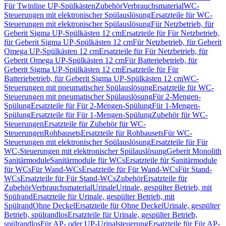
Für Twinline UP-Spülkästen
Zubehör
Verbrauchsmaterial
WC-
Steuerungen mit elektronischer Spülauslösung
Ersatzteile für WC-
Steuerungen mit elektronischer Spülauslösung
Für Netzbetrieb, für
Geberit Sigma UP-Spülkästen 12 cm
Ersatzteile für Für Netzbetrieb,
für Geberit Sigma UP-Spülkästen 12 cm
Für Netzbetrieb, für Geberit
Omega UP-Spülkästen 12 cm
Ersatzteile für Für Netzbetrieb, für
Geberit Omega UP-Spülkästen 12 cm
Für Batteriebetrieb, für
Geberit Sigma UP-Spülkästen 12 cm
Ersatzteile für Für
Batteriebetrieb, für Geberit Sigma UP-Spülkästen 12 cm
WC-
Steuerungen mit pneumatischer Spülauslösung
Ersatzteile für WC-
Steuerungen mit pneumatischer Spülauslösung
Für 2-Mengen-
Spülung
Ersatzteile für Für 2-Mengen-Spülung
Für 1-Mengen-
Spülung
Ersatzteile für Für 1-Mengen-Spülung
Zubehör für WC-
Steuerungen
Ersatzteile für Zubehör für WC-
Steuerungen
Rohbausets
Ersatzteile für Rohbausets
Für WC-
Steuerungen mit elektronischer Spülauslösung
Ersatzteile für Für
WC-Steuerungen mit elektronischer Spülauslösung
Geberit Monolith
Sanitärmodule
Sanitärmodule für WCs
Ersatzteile für Sanitärmodule
für WCs
Für Wand-WCs
Ersatzteile für Für Wand-WCs
Für Stand-
WCs
Ersatzteile für Für Stand-WCs
Zubehör
Ersatzteile für
Zubehör
Verbrauchsmaterial
Urinale
Urinale, gespülter Betrieb, mit
Spülrand
Ersatzteile für Urinale, gespülter Betrieb, mit
Spülrand
Ohne Deckel
Ersatzteile für Ohne Deckel
Urinale, gespülter
Betrieb, spülrandlos
Ersatzteile für Urinale, gespülter Betrieb,
spülrandlos
Für AP- oder UP-Urinalsteuerung
Ersatzteile für Für AP-