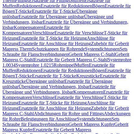
Therm
Fittings
Ersatzteile für Fittings
Muffen
Ersatzteile für
Muffen
Reduktionen
Ersatzteile für Reduktionen
Bögen
Ersatzteile für
Bögen
T-Stücke
Ersatzteile für T-Stücke
Übergänge
unlösbar
Ersatzteile für Übergänge unlösbar
Übergänge und
Verbindungen, lösbar
Ersatzteile für Übergänge und Verbindungen,
lösbar
Kompensatoren
Ersatzteile für
Kompensatoren
Verschlüsse
Ersatzteile für Verschlüsse
T-Stücke für
Heizung
Ersatzteile für T-Stücke für Heizung
Anschlüsse für
Heizung
Ersatzteile für Anschlüsse für Heizung
Zubehör für Geberit
Mapress Therm
Schutzkappen für Rohrende
Systemdichtungen
Sets
Schraube für Flanschverbindungen
Geberit Mapress C-Stahl
Geberit
Mapress C-Stahl
Ersatzteile für Geberit Mapress C-Stahl
Systemrohre
1.0034
Systemrohre 1.0215
Rohrnippel
Muffen
Ersatzteile für
Muffen
Reduktionen
Ersatzteile für Reduktionen
Bögen
Ersatzteile für
Bögen
T-Stücke
Ersatzteile für T-Stücke
Kreuzstücke
Ersatzteile für
Kreuzstücke
Übergänge unlösbar
Ersatzteile für Übergänge
unlösbar
Übergänge und Verbindungen, lösbar
Ersatzteile für
Übergänge und Verbindungen, lösbar
Kompensatoren
Ersatzteile für
Kompensatoren
Verschlüsse
Ersatzteile für Verschlüsse
T-Stücke für
Heizung
Ersatzteile für T-Stücke für Heizung
Anschlüsse für
Heizung
Ersatzteile für Anschlüsse für Heizung
Zubehör für Geberit
Mapress C-Stahl
Abdichtungen für Rohre und Fittings
Abdeckungen
für Rohre
Befestigungen für Anschlüsse
Systemdichtungen
Sets
Schraube für Flanschverbindungen
Geberit Mapress Kupfer
Geberit
Mapress Kupfer
Ersatzteile für Geberit Mapress