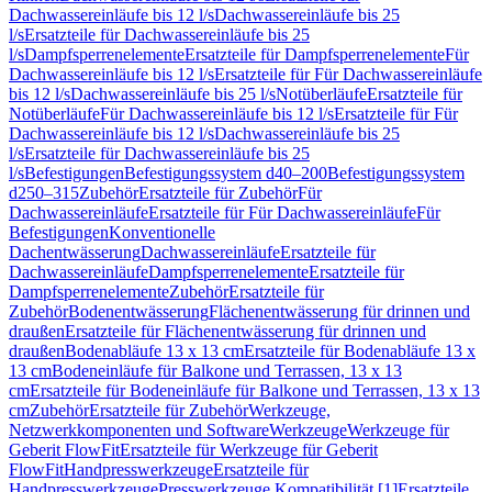
Dachwassereinläufe bis 12 l/s
Dachwassereinläufe bis 25
l/s
Ersatzteile für Dachwassereinläufe bis 25
l/s
Dampfsperrenelemente
Ersatzteile für Dampfsperrenelemente
Für
Dachwassereinläufe bis 12 l/s
Ersatzteile für Für Dachwassereinläufe
bis 12 l/s
Dachwassereinläufe bis 25 l/s
Notüberläufe
Ersatzteile für
Notüberläufe
Für Dachwassereinläufe bis 12 l/s
Ersatzteile für Für
Dachwassereinläufe bis 12 l/s
Dachwassereinläufe bis 25
l/s
Ersatzteile für Dachwassereinläufe bis 25
l/s
Befestigungen
Befestigungssystem d40–200
Befestigungssystem
d250–315
Zubehör
Ersatzteile für Zubehör
Für
Dachwassereinläufe
Ersatzteile für Für Dachwassereinläufe
Für
Befestigungen
Konventionelle
Dachentwässerung
Dachwassereinläufe
Ersatzteile für
Dachwassereinläufe
Dampfsperrenelemente
Ersatzteile für
Dampfsperrenelemente
Zubehör
Ersatzteile für
Zubehör
Bodenentwässerung
Flächenentwässerung für drinnen und
draußen
Ersatzteile für Flächenentwässerung für drinnen und
draußen
Bodenabläufe 13 x 13 cm
Ersatzteile für Bodenabläufe 13 x
13 cm
Bodeneinläufe für Balkone und Terrassen, 13 x 13
cm
Ersatzteile für Bodeneinläufe für Balkone und Terrassen, 13 x 13
cm
Zubehör
Ersatzteile für Zubehör
Werkzeuge,
Netzwerkkomponenten und Software
Werkzeuge
Werkzeuge für
Geberit FlowFit
Ersatzteile für Werkzeuge für Geberit
FlowFit
Handpresswerkzeuge
Ersatzteile für
Handpresswerkzeuge
Presswerkzeuge Kompatibilität [1]
Ersatzteile