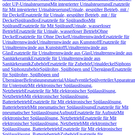
oder UP-Urinalsteuerung
Mit integrierter Urinalsteuerung
Ersatzteile
für Mit integrierter Urinalsteuerung
Urinale, gespülter Betrieb, mit /
für Deckel
Ersatzteile für Urinale, gespülter Betrieb, mit / für
Deckel
Spülrandlos
Ersatzteile für Spülrandlos
Mit
Spülrand
Ersatzteile für Mit Spülrand
Urinale, wasserloser
Betrieb
Ersatzteile für Urinale, wasserloser Betrieb
Ohne
Deckel
Ersatzteile für Ohne Deckel
Urinaltrennwände
Ersatzteile für
Urinaltrennwände
Urinaltrennwände aus Kunststoff
Ersatzteile für
Urinaltrennwände aus Kunststoff
Urinaltrennwände aus
Glas
Ersatzteile für Urinaltrennwände aus Glas
Urinaltrennwände aus
Sanitärkeramik
Ersatzteile für Urinaltrennwände aus
Sanitärkeramik
Zubehör
Ersatzteile für Zubehör
Urinaldeckel
Siphons
und Siphonzubehör
Spülrohre, Spülbögen und Übergänge
Ersatzteile
für Spülrohre, Spülbögen und
Übergänge
Befestigungsmaterial
Ablaufventile
Spülverteiler
Apparatean
für Unterputz
Mit elektronischer Spülauslösung,
Netzbetrieb
Ersatzteile für Mit elektronischer Spülauslösung,
Netzbetrieb
Mit elektronischer Spülauslösung,
Batteriebetrieb
Ersatzteile für Mit elektronischer Spülauslösung,
Batteriebetrieb
Mit pneumatischer Spülauslösung
Ersatzteile für Mit
pneumatischer Spülauslösung
Aufputz
Ersatzteile für Aufputz
Mit
elektronischer Spülauslösung, Netzbetrieb
Ersatzteile für Mit
elektronischer Spülauslösung, Netzbetrieb
Mit elektronischer
Spülauslösung, Batteriebetrieb
Ersatzteile für Mit elektronischer
Spülauslösung, Batteriebetrieb
Zubehör
Ersatzteile für