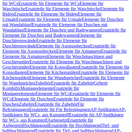
für WCs
Ersatzteile für Elemente für WCs
Elemente für
Waschtische
Ersatzteile für Elemente für Waschtische
Elemente für
Bidets
Ersatzteile für Elemente für Bidets
Elemente für
Urinale
Ersatzteile für Elemente für Urinale
Elemente für Duschen
mit Wandablauf
Ersatzteile für Elemente für Duschen mit
Wandablauf
Elemente für Duschen und Badewannen
Ersatzteile für
Elemente für Duschen und Badewannen
Elemente für
Duschtrennwände
Ersatzteile für Elemente für
Duschtrennwände
Elemente für Ausgussbecken
Ersatzteile für
Elemente für Ausgussbecken
Elemente für Armaturen
Ersatzteile für
Elemente für Armaturen
Elemente für Waschmaschinen und
Geschirrspüler
Ersatzteile für Elemente für Waschmaschinen und
Geschirrspüler
Elemente für Konsollasten
Ersatzteile für Elemente für
Konsollasten
Elemente für Küchenspülen
Ersatzteile für Elemente für
Küchenspülen
Elemente für Wandspeicher
Ersatzteile für Elemente
für Wandspeicher
Zubehör
Ersatzteile für Zubehör
Geberit
Kombifix
Montageelemente
Ersatzteile für
Montageelemente
Elemente für WCs
Ersatzteile für Elemente für
WCs
Elemente für Duschen
Ersatzteile für Elemente für
Duschen
Zubehör
Ersatzteile für Zubehör
Für
Befestigungen
Ersatzteile für Für Befestigungen
AP-Spülkästen
AP-
Spülkästen für WCs, aus Kunststoff
Ersatzteile für AP-Spülkästen
für WCs, aus Kunststoff
Aufgesetzt
Ersatzteile für
Aufgesetzt
Hochhängend
Ersatzteile für Hochhängend
Tief- und
halbhochhängend
Ersatzteile für Tief- und halbhochhängend
AP-