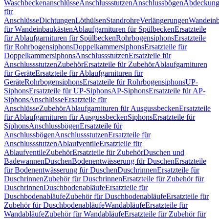
Waschbeckenanschlüsse
Anschlussstutzen
Anschlussbögen
Abdeckung
für
Anschlüsse
Dichtungen
Löthülsen
Standrohre
Verlängerungen
Wandeinb
für Wandeinbaukästen
Ablaufgarnituren für Spülbecken
Ersatzteile
für Ablaufgarnituren für Spülbecken
Rohrbogensiphons
Ersatzteile
für Rohrbogensiphons
Doppelkammersiphons
Ersatzteile für
Doppelkammersiphons
Anschlussstutzen
Ersatzteile für
Anschlussstutzen
Zubehör
Ersatzteile für Zubehör
Ablaufgarnituren
für Geräte
Ersatzteile für Ablaufgarnituren für
Geräte
Rohrbogensiphons
Ersatzteile für Rohrbogensiphons
UP-
Siphons
Ersatzteile für UP-Siphons
AP-Siphons
Ersatzteile für AP-
Siphons
Anschlüsse
Ersatzteile für
Anschlüsse
Zubehör
Ablaufgarnituren für Ausgussbecken
Ersatzteile
für Ablaufgarnituren für Ausgussbecken
Siphons
Ersatzteile für
Siphons
Anschlussbögen
Ersatzteile für
Anschlussbögen
Anschlussstutzen
Ersatzteile für
Anschlussstutzen
Ablaufventile
Ersatzteile für
Ablaufventile
Zubehör
Ersatzteile für Zubehör
Duschen und
Badewannen
Duschen
Bodenentwässerung für Duschen
Ersatzteile
für Bodenentwässerung für Duschen
Duschrinnen
Ersatzteile für
Duschrinnen
Zubehör für Duschrinnen
Ersatzteile für Zubehör für
Duschrinnen
Duschbodenabläufe
Ersatzteile für
Duschbodenabläufe
Zubehör für Duschbodenabläufe
Ersatzteile für
Zubehör für Duschbodenabläufe
Wandabläufe
Ersatzteile für
Wandabläufe
Zubehör für Wandabläufe
Ersatzteile für Zubehör für