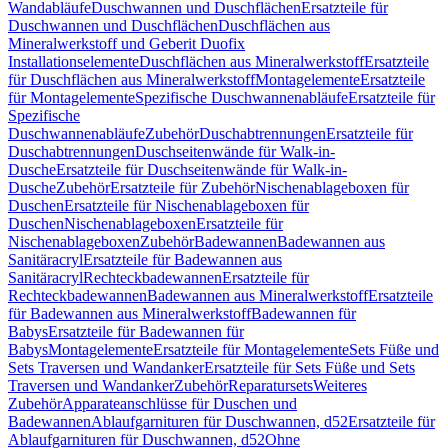
Wandabläufe
Duschwannen und Duschflächen
Ersatzteile für
Duschwannen und Duschflächen
Duschflächen aus
Mineralwerkstoff und Geberit Duofix
Installationselemente
Duschflächen aus Mineralwerkstoff
Ersatzteile
für Duschflächen aus Mineralwerkstoff
Montagelemente
Ersatzteile
für Montagelemente
Spezifische Duschwannenabläufe
Ersatzteile für
Spezifische
Duschwannenabläufe
Zubehör
Duschabtrennungen
Ersatzteile für
Duschabtrennungen
Duschseitenwände für Walk-in-
Dusche
Ersatzteile für Duschseitenwände für Walk-in-
Dusche
Zubehör
Ersatzteile für Zubehör
Nischenablageboxen für
Duschen
Ersatzteile für Nischenablageboxen für
Duschen
Nischenablageboxen
Ersatzteile für
Nischenablageboxen
Zubehör
Badewannen
Badewannen aus
Sanitäracryl
Ersatzteile für Badewannen aus
Sanitäracryl
Rechteckbadewannen
Ersatzteile für
Rechteckbadewannen
Badewannen aus Mineralwerkstoff
Ersatzteile
für Badewannen aus Mineralwerkstoff
Badewannen für
Babys
Ersatzteile für Badewannen für
Babys
Montagelemente
Ersatzteile für Montagelemente
Sets Füße und
Sets Traversen und Wandanker
Ersatzteile für Sets Füße und Sets
Traversen und Wandanker
Zubehör
Reparatursets
Weiteres
Zubehör
Apparateanschlüsse für Duschen und
Badewannen
Ablaufgarnituren für Duschwannen, d52
Ersatzteile für
Ablaufgarnituren für Duschwannen, d52
Ohne