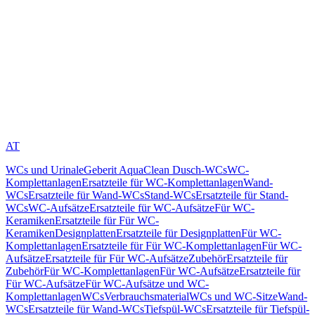
AT
WCs und Urinale
Geberit AquaClean Dusch-WCs
WC-
Komplettanlagen
Ersatzteile für WC-Komplettanlagen
Wand-
WCs
Ersatzteile für Wand-WCs
Stand-WCs
Ersatzteile für Stand-
WCs
WC-Aufsätze
Ersatzteile für WC-Aufsätze
Für WC-
Keramiken
Ersatzteile für Für WC-
Keramiken
Designplatten
Ersatzteile für Designplatten
Für WC-
Komplettanlagen
Ersatzteile für Für WC-Komplettanlagen
Für WC-
Aufsätze
Ersatzteile für Für WC-Aufsätze
Zubehör
Ersatzteile für
Zubehör
Für WC-Komplettanlagen
Für WC-Aufsätze
Ersatzteile für
Für WC-Aufsätze
Für WC-Aufsätze und WC-
Komplettanlagen
WCs
Verbrauchsmaterial
WCs und WC-Sitze
Wand-
WCs
Ersatzteile für Wand-WCs
Tiefspül-WCs
Ersatzteile für Tiefspül-