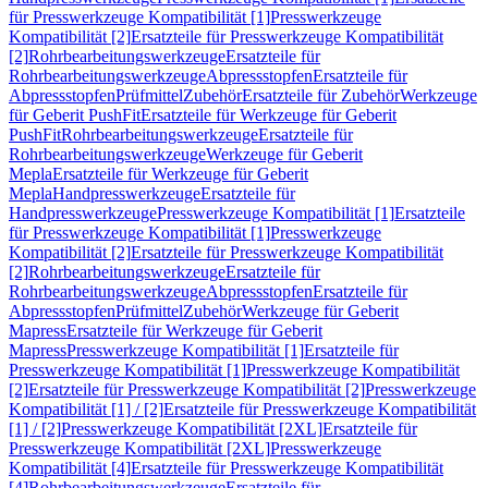
für Presswerkzeuge Kompatibilität [1]
Presswerkzeuge
Kompatibilität [2]
Ersatzteile für Presswerkzeuge Kompatibilität
[2]
Rohrbearbeitungswerkzeuge
Ersatzteile für
Rohrbearbeitungswerkzeuge
Abpressstopfen
Ersatzteile für
Abpressstopfen
Prüfmittel
Zubehör
Ersatzteile für Zubehör
Werkzeuge
für Geberit PushFit
Ersatzteile für Werkzeuge für Geberit
PushFit
Rohrbearbeitungswerkzeuge
Ersatzteile für
Rohrbearbeitungswerkzeuge
Werkzeuge für Geberit
Mepla
Ersatzteile für Werkzeuge für Geberit
Mepla
Handpresswerkzeuge
Ersatzteile für
Handpresswerkzeuge
Presswerkzeuge Kompatibilität [1]
Ersatzteile
für Presswerkzeuge Kompatibilität [1]
Presswerkzeuge
Kompatibilität [2]
Ersatzteile für Presswerkzeuge Kompatibilität
[2]
Rohrbearbeitungswerkzeuge
Ersatzteile für
Rohrbearbeitungswerkzeuge
Abpressstopfen
Ersatzteile für
Abpressstopfen
Prüfmittel
Zubehör
Werkzeuge für Geberit
Mapress
Ersatzteile für Werkzeuge für Geberit
Mapress
Presswerkzeuge Kompatibilität [1]
Ersatzteile für
Presswerkzeuge Kompatibilität [1]
Presswerkzeuge Kompatibilität
[2]
Ersatzteile für Presswerkzeuge Kompatibilität [2]
Presswerkzeuge
Kompatibilität [1] / [2]
Ersatzteile für Presswerkzeuge Kompatibilität
[1] / [2]
Presswerkzeuge Kompatibilität [2XL]
Ersatzteile für
Presswerkzeuge Kompatibilität [2XL]
Presswerkzeuge
Kompatibilität [4]
Ersatzteile für Presswerkzeuge Kompatibilität
[4]
Rohrbearbeitungswerkzeuge
Ersatzteile für