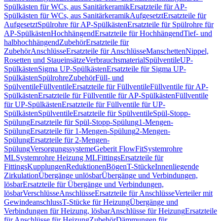
Spülkästen für WCs, aus Sanitärkeramik
Ersatzteile für AP-
Spülkästen für WCs, aus Sanitärkeramik
Aufgesetzt
Ersatzteile für
Aufgesetzt
Spülrohre für AP-Spülkästen
Ersatzteile für Spülrohre für
AP-Spülkästen
Hochhängend
Ersatzteile für Hochhängend
Tief- und
halbhochhängend
Zubehör
Ersatzteile für
Zubehör
Anschlüsse
Ersatzteile für Anschlüsse
Manschetten
Nippel,
Rosetten und Staueinsätze
Verbrauchsmaterial
Spülventile
UP-
Spülkästen
Sigma UP-Spülkästen
Ersatzteile für Sigma UP-
Spülkästen
Spülrohre
Zubehör
Füll- und
Spülventile
Füllventile
Ersatzteile für Füllventile
Füllventile für AP-
Spülkästen
Ersatzteile für Füllventile für AP-Spülkästen
Füllventile
für UP-Spülkästen
Ersatzteile für Füllventile für UP-
Spülkästen
Spülventile
Ersatzteile für Spülventile
Spül-Stopp-
Spülung
Ersatzteile für Spül-Stopp-Spülung
1-Mengen-
Spülung
Ersatzteile für 1-Mengen-Spülung
2-Mengen-
Spülung
Ersatzteile für 2-Mengen-
Spülung
Versorgungssysteme
Geberit FlowFit
Systemrohre
ML
Systemrohre Heizung ML
Fittings
Ersatzteile für
Fittings
Kupplungen
Reduktionen
Bögen
T-Stücke
Innenliegende
Zirkulation
Übergänge unlösbar
Übergänge und Verbindungen,
lösbar
Ersatzteile für Übergänge und Verbindungen,
lösbar
Verschlüsse
Anschlüsse
Ersatzteile für Anschlüsse
Verteiler mit
Gewindeanschluss
T-Stücke für Heizung
Übergänge und
Verbindungen für Heizung, lösbar
Anschlüsse für Heizung
Ersatzteile
für Anschlüsse für Heizung
Zubehör
Dämmungen für