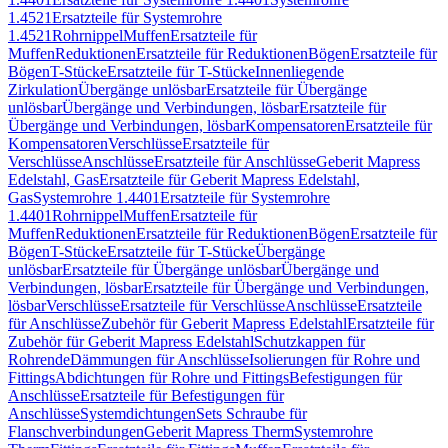
1.4521
Ersatzteile für Systemrohre
1.4521
Rohrnippel
Muffen
Ersatzteile für
Muffen
Reduktionen
Ersatzteile für Reduktionen
Bögen
Ersatzteile für
Bögen
T-Stücke
Ersatzteile für T-Stücke
Innenliegende
Zirkulation
Übergänge unlösbar
Ersatzteile für Übergänge
unlösbar
Übergänge und Verbindungen, lösbar
Ersatzteile für
Übergänge und Verbindungen, lösbar
Kompensatoren
Ersatzteile für
Kompensatoren
Verschlüsse
Ersatzteile für
Verschlüsse
Anschlüsse
Ersatzteile für Anschlüsse
Geberit Mapress
Edelstahl, Gas
Ersatzteile für Geberit Mapress Edelstahl,
Gas
Systemrohre 1.4401
Ersatzteile für Systemrohre
1.4401
Rohrnippel
Muffen
Ersatzteile für
Muffen
Reduktionen
Ersatzteile für Reduktionen
Bögen
Ersatzteile für
Bögen
T-Stücke
Ersatzteile für T-Stücke
Übergänge
unlösbar
Ersatzteile für Übergänge unlösbar
Übergänge und
Verbindungen, lösbar
Ersatzteile für Übergänge und Verbindungen,
lösbar
Verschlüsse
Ersatzteile für Verschlüsse
Anschlüsse
Ersatzteile
für Anschlüsse
Zubehör für Geberit Mapress Edelstahl
Ersatzteile für
Zubehör für Geberit Mapress Edelstahl
Schutzkappen für
Rohrende
Dämmungen für Anschlüsse
Isolierungen für Rohre und
Fittings
Abdichtungen für Rohre und Fittings
Befestigungen für
Anschlüsse
Ersatzteile für Befestigungen für
Anschlüsse
Systemdichtungen
Sets Schraube für
Flanschverbindungen
Geberit Mapress Therm
Systemrohre