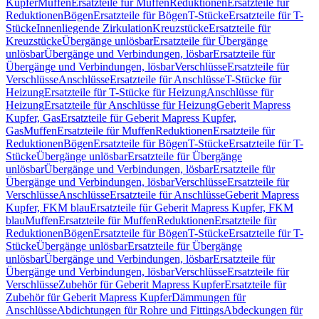
Kupfer
Muffen
Ersatzteile für Muffen
Reduktionen
Ersatzteile für
Reduktionen
Bögen
Ersatzteile für Bögen
T-Stücke
Ersatzteile für T-
Stücke
Innenliegende Zirkulation
Kreuzstücke
Ersatzteile für
Kreuzstücke
Übergänge unlösbar
Ersatzteile für Übergänge
unlösbar
Übergänge und Verbindungen, lösbar
Ersatzteile für
Übergänge und Verbindungen, lösbar
Verschlüsse
Ersatzteile für
Verschlüsse
Anschlüsse
Ersatzteile für Anschlüsse
T-Stücke für
Heizung
Ersatzteile für T-Stücke für Heizung
Anschlüsse für
Heizung
Ersatzteile für Anschlüsse für Heizung
Geberit Mapress
Kupfer, Gas
Ersatzteile für Geberit Mapress Kupfer,
Gas
Muffen
Ersatzteile für Muffen
Reduktionen
Ersatzteile für
Reduktionen
Bögen
Ersatzteile für Bögen
T-Stücke
Ersatzteile für T-
Stücke
Übergänge unlösbar
Ersatzteile für Übergänge
unlösbar
Übergänge und Verbindungen, lösbar
Ersatzteile für
Übergänge und Verbindungen, lösbar
Verschlüsse
Ersatzteile für
Verschlüsse
Anschlüsse
Ersatzteile für Anschlüsse
Geberit Mapress
Kupfer, FKM blau
Ersatzteile für Geberit Mapress Kupfer, FKM
blau
Muffen
Ersatzteile für Muffen
Reduktionen
Ersatzteile für
Reduktionen
Bögen
Ersatzteile für Bögen
T-Stücke
Ersatzteile für T-
Stücke
Übergänge unlösbar
Ersatzteile für Übergänge
unlösbar
Übergänge und Verbindungen, lösbar
Ersatzteile für
Übergänge und Verbindungen, lösbar
Verschlüsse
Ersatzteile für
Verschlüsse
Zubehör für Geberit Mapress Kupfer
Ersatzteile für
Zubehör für Geberit Mapress Kupfer
Dämmungen für
Anschlüsse
Abdichtungen für Rohre und Fittings
Abdeckungen für