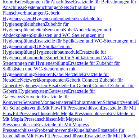
Rohre
Befestigungen für Anschlüsse
Ersatzteile für Befestigungen für
Anschlüsse
Systemdichtungen
Sets Schraube für
Flanschverbindungen
Geberit
Hygienesystem
Hygienespüleinheiten
Ersatzteile für
Hygienespüleinheiten
Zubehör für
Hygienespüleinheiten
Sensoren
Kabel
Abdeckungen und
Abdeckplatten
Spülkästen und WC-Steuerungen mit
Hygienespülung
Ersatzteile für Spülkästen und WC-Steuerungen mit
Hygienespülung
UP-Spülkästen mit
Hygienespülung
Hygieneeinbaumodule
Ersatzteile für
Hygieneeinbaumodule
Zubehör für Spülkästen und WC-
Steuerungen mit Hygienespülung
Ersatzteile für Zubehör für
Spülkästen und WC-Steuerungen mit
Hygienespülung
Sensoren
Kabel
Netzteile
Ersatzteile für
Netzteile
Netzwerkkomponenten
Geberit Connect Zubehör für
Geberit Hygienesystem
Ersatzteile für Geberit Connect Zubehör für
Geberit Hygienesystem
Gateways
Ersatzteile für
Gateways
Konverter
Ersatzteile für
Konverter
Sensoren
Montagematerial
Rohrarmaturen
Schrägsitzventile
E
für Schrägsitzventile
Mit FlowFit Pressanschlüssen
Ersatzteile für Mit
FlowFit Pressanschlüssen
Mit Mepla Pressanschlüssen
Ersatzteile für
Mit Mepla Pressanschlüssen
Mit Mapress
Pressanschlüssen
Ersatzteile für Mit Mapress
Pressanschlüssen
Probenahmeventile
Kugelhähne
Ersatzteile für
Kugelhähne
Mit FlowFit Pressanschlüssen
Ersatzteile für Mit FlowFit