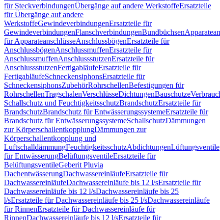
für Steckverbindungen
Übergänge auf andere Werkstoffe
Ersatzteile
für Übergänge auf andere
Werkstoffe
Gewindeverbindungen
Ersatzteile für
Gewindeverbindungen
Flanschverbindungen
Bundbüchsen
Apparatean
für Apparateanschlüsse
Anschlussbögen
Ersatzteile für
Anschlussbögen
Anschlussmuffen
Ersatzteile für
Anschlussmuffen
Anschlussstutzen
Ersatzteile für
Anschlussstutzen
Fertigabläufe
Ersatzteile für
Fertigabläufe
Schneckensiphons
Ersatzteile für
Schneckensiphons
Zubehör
Rohrschellen
Befestigungen für
Rohrschellen
Tragschalen
Verschlüsse
Dichtungen
Bauschutze
Verbrauc
Schallschutz und Feuchtigkeitsschutz
Brandschutz
Ersatzteile für
Brandschutz
Brandschutz für Entwässerungssysteme
Ersatzteile für
Brandschutz für Entwässerungssysteme
Schallschutz
Dämmungen
zur Körperschallentkopplung
Dämmungen zur
Körperschallentkopplung und
Luftschalldämmung
Feuchtigkeitsschutz
Abdichtungen
Lüftungsventile
für Entwässerung
Belüftungsventile
Ersatzteile für
Belüftungsventile
Geberit Pluvia
Dachentwässerung
Dachwassereinläufe
Ersatzteile für
Dachwassereinläufe
Dachwassereinläufe bis 12 l/s
Ersatzteile für
Dachwassereinläufe bis 12 l/s
Dachwassereinläufe bis 25
l/s
Ersatzteile für Dachwassereinläufe bis 25 l/s
Dachwassereinläufe
für Rinnen
Ersatzteile für Dachwassereinläufe für
Rinnen
Dachwassereinläufe bis 12 l/s
Ersatzteile für