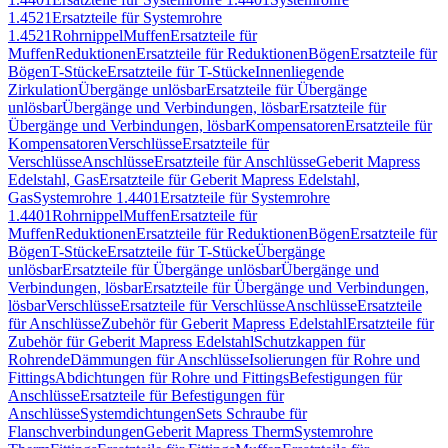
1.4521
Ersatzteile für Systemrohre
1.4521
Rohrnippel
Muffen
Ersatzteile für
Muffen
Reduktionen
Ersatzteile für Reduktionen
Bögen
Ersatzteile für
Bögen
T-Stücke
Ersatzteile für T-Stücke
Innenliegende
Zirkulation
Übergänge unlösbar
Ersatzteile für Übergänge
unlösbar
Übergänge und Verbindungen, lösbar
Ersatzteile für
Übergänge und Verbindungen, lösbar
Kompensatoren
Ersatzteile für
Kompensatoren
Verschlüsse
Ersatzteile für
Verschlüsse
Anschlüsse
Ersatzteile für Anschlüsse
Geberit Mapress
Edelstahl, Gas
Ersatzteile für Geberit Mapress Edelstahl,
Gas
Systemrohre 1.4401
Ersatzteile für Systemrohre
1.4401
Rohrnippel
Muffen
Ersatzteile für
Muffen
Reduktionen
Ersatzteile für Reduktionen
Bögen
Ersatzteile für
Bögen
T-Stücke
Ersatzteile für T-Stücke
Übergänge
unlösbar
Ersatzteile für Übergänge unlösbar
Übergänge und
Verbindungen, lösbar
Ersatzteile für Übergänge und Verbindungen,
lösbar
Verschlüsse
Ersatzteile für Verschlüsse
Anschlüsse
Ersatzteile
für Anschlüsse
Zubehör für Geberit Mapress Edelstahl
Ersatzteile für
Zubehör für Geberit Mapress Edelstahl
Schutzkappen für
Rohrende
Dämmungen für Anschlüsse
Isolierungen für Rohre und
Fittings
Abdichtungen für Rohre und Fittings
Befestigungen für
Anschlüsse
Ersatzteile für Befestigungen für
Anschlüsse
Systemdichtungen
Sets Schraube für
Flanschverbindungen
Geberit Mapress Therm
Systemrohre