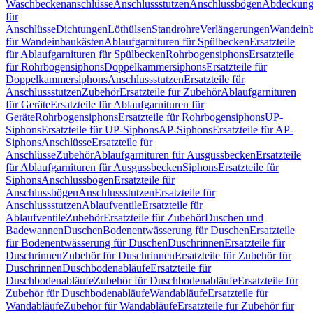
Waschbeckenanschlüsse
Anschlussstutzen
Anschlussbögen
Abdeckung
für
Anschlüsse
Dichtungen
Löthülsen
Standrohre
Verlängerungen
Wandeinb
für Wandeinbaukästen
Ablaufgarnituren für Spülbecken
Ersatzteile
für Ablaufgarnituren für Spülbecken
Rohrbogensiphons
Ersatzteile
für Rohrbogensiphons
Doppelkammersiphons
Ersatzteile für
Doppelkammersiphons
Anschlussstutzen
Ersatzteile für
Anschlussstutzen
Zubehör
Ersatzteile für Zubehör
Ablaufgarnituren
für Geräte
Ersatzteile für Ablaufgarnituren für
Geräte
Rohrbogensiphons
Ersatzteile für Rohrbogensiphons
UP-
Siphons
Ersatzteile für UP-Siphons
AP-Siphons
Ersatzteile für AP-
Siphons
Anschlüsse
Ersatzteile für
Anschlüsse
Zubehör
Ablaufgarnituren für Ausgussbecken
Ersatzteile
für Ablaufgarnituren für Ausgussbecken
Siphons
Ersatzteile für
Siphons
Anschlussbögen
Ersatzteile für
Anschlussbögen
Anschlussstutzen
Ersatzteile für
Anschlussstutzen
Ablaufventile
Ersatzteile für
Ablaufventile
Zubehör
Ersatzteile für Zubehör
Duschen und
Badewannen
Duschen
Bodenentwässerung für Duschen
Ersatzteile
für Bodenentwässerung für Duschen
Duschrinnen
Ersatzteile für
Duschrinnen
Zubehör für Duschrinnen
Ersatzteile für Zubehör für
Duschrinnen
Duschbodenabläufe
Ersatzteile für
Duschbodenabläufe
Zubehör für Duschbodenabläufe
Ersatzteile für
Zubehör für Duschbodenabläufe
Wandabläufe
Ersatzteile für
Wandabläufe
Zubehör für Wandabläufe
Ersatzteile für Zubehör für