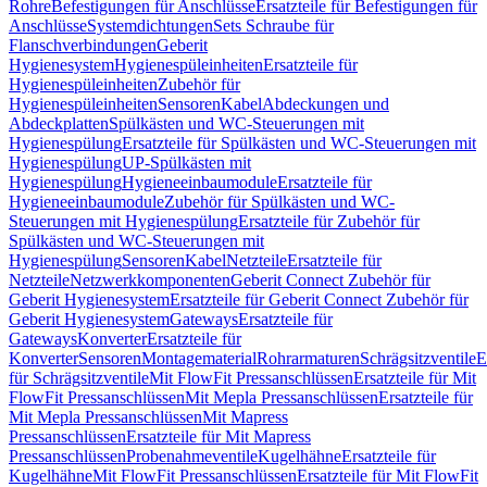
Rohre
Befestigungen für Anschlüsse
Ersatzteile für Befestigungen für
Anschlüsse
Systemdichtungen
Sets Schraube für
Flanschverbindungen
Geberit
Hygienesystem
Hygienespüleinheiten
Ersatzteile für
Hygienespüleinheiten
Zubehör für
Hygienespüleinheiten
Sensoren
Kabel
Abdeckungen und
Abdeckplatten
Spülkästen und WC-Steuerungen mit
Hygienespülung
Ersatzteile für Spülkästen und WC-Steuerungen mit
Hygienespülung
UP-Spülkästen mit
Hygienespülung
Hygieneeinbaumodule
Ersatzteile für
Hygieneeinbaumodule
Zubehör für Spülkästen und WC-
Steuerungen mit Hygienespülung
Ersatzteile für Zubehör für
Spülkästen und WC-Steuerungen mit
Hygienespülung
Sensoren
Kabel
Netzteile
Ersatzteile für
Netzteile
Netzwerkkomponenten
Geberit Connect Zubehör für
Geberit Hygienesystem
Ersatzteile für Geberit Connect Zubehör für
Geberit Hygienesystem
Gateways
Ersatzteile für
Gateways
Konverter
Ersatzteile für
Konverter
Sensoren
Montagematerial
Rohrarmaturen
Schrägsitzventile
E
für Schrägsitzventile
Mit FlowFit Pressanschlüssen
Ersatzteile für Mit
FlowFit Pressanschlüssen
Mit Mepla Pressanschlüssen
Ersatzteile für
Mit Mepla Pressanschlüssen
Mit Mapress
Pressanschlüssen
Ersatzteile für Mit Mapress
Pressanschlüssen
Probenahmeventile
Kugelhähne
Ersatzteile für
Kugelhähne
Mit FlowFit Pressanschlüssen
Ersatzteile für Mit FlowFit