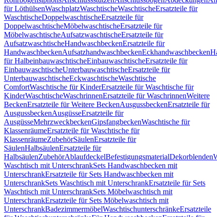
für Löthülsen
Waschplatz
Waschtische
Waschtische
Ersatzteile für
Waschtische
Doppelwaschtische
Ersatzteile für
Doppelwaschtische
Möbelwaschtische
Ersatzteile für
Möbelwaschtische
Aufsatzwaschtische
Ersatzteile für
Aufsatzwaschtische
Handwaschbecken
Ersatzteile für
Handwaschbecken
Aufsatzhandwaschbecken
Eckhandwaschbecken
H
für Halbeinbauwaschtische
Einbauwaschtische
Ersatzteile für
Einbauwaschtische
Unterbauwaschtische
Ersatzteile für
Unterbauwaschtische
Eckwaschtische
Waschtische
Comfort
Waschtische für Kinder
Ersatzteile für Waschtische für
Kinder
Waschtische
Waschrinnen
Ersatzteile für Waschrinnen
Weitere
Becken
Ersatzteile für Weitere Becken
Ausgussbecken
Ersatzteile für
Ausgussbecken
Ausgüsse
Ersatzteile für
Ausgüsse
Mehrzweckbecken
Gipsfangbecken
Waschtische für
Klassenräume
Ersatzteile für Waschtische für
Klassenräume
Zubehör
Säulen
Ersatzteile für
Säulen
Halbsäulen
Ersatzteile für
Halbsäulen
Zubehör
Ablaufdeckel
Befestigungsmaterial
Dekorblenden
W
Waschtisch mit Unterschrank
Sets Handwaschbecken mit
Unterschrank
Ersatzteile für Sets Handwaschbecken mit
Unterschrank
Sets Waschtisch mit Unterschrank
Ersatzteile für Sets
Waschtisch mit Unterschrank
Sets Möbelwaschtisch mit
Unterschrank
Ersatzteile für Sets Möbelwaschtisch mit
Unterschrank
Badezimmermöbel
Waschtischunterschränke
Ersatzteile