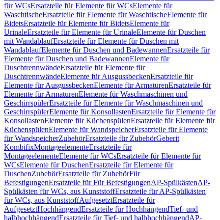
für WCs
Ersatzteile für Elemente für WCs
Elemente für
Waschtische
Ersatzteile für Elemente für Waschtische
Elemente für
Bidets
Ersatzteile für Elemente für Bidets
Elemente für
Urinale
Ersatzteile für Elemente für Urinale
Elemente für Duschen
mit Wandablauf
Ersatzteile für Elemente für Duschen mit
Wandablauf
Elemente für Duschen und Badewannen
Ersatzteile für
Elemente für Duschen und Badewannen
Elemente für
Duschtrennwände
Ersatzteile für Elemente für
Duschtrennwände
Elemente für Ausgussbecken
Ersatzteile für
Elemente für Ausgussbecken
Elemente für Armaturen
Ersatzteile für
Elemente für Armaturen
Elemente für Waschmaschinen und
Geschirrspüler
Ersatzteile für Elemente für Waschmaschinen und
Geschirrspüler
Elemente für Konsollasten
Ersatzteile für Elemente für
Konsollasten
Elemente für Küchenspülen
Ersatzteile für Elemente für
Küchenspülen
Elemente für Wandspeicher
Ersatzteile für Elemente
für Wandspeicher
Zubehör
Ersatzteile für Zubehör
Geberit
Kombifix
Montageelemente
Ersatzteile für
Montageelemente
Elemente für WCs
Ersatzteile für Elemente für
WCs
Elemente für Duschen
Ersatzteile für Elemente für
Duschen
Zubehör
Ersatzteile für Zubehör
Für
Befestigungen
Ersatzteile für Für Befestigungen
AP-Spülkästen
AP-
Spülkästen für WCs, aus Kunststoff
Ersatzteile für AP-Spülkästen
für WCs, aus Kunststoff
Aufgesetzt
Ersatzteile für
Aufgesetzt
Hochhängend
Ersatzteile für Hochhängend
Tief- und
halbhochhängend
Ersatzteile für Tief- und halbhochhängend
AP-