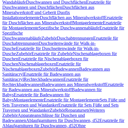
Wandabläufe
Duschwannen und Duschflächen
Ersatzteile für
Duschwannen und Duschflächen
Duschflächen aus
Mineralwerkstoff und Geberit Duofix
Installationselemente
Duschflächen aus Mineralwerkstoff
Ersatzteile
für Duschflächen aus Mineralwerkstoff
Montagelemente
Ersatzteile
für Montagelemente
Spezifische Duschwannenabläufe
Ersatzteile für
Spezifische
Duschwannenabläufe
Zubehör
Duschabtrennungen
Ersatzteile für
Duschabtrennungen
Duschseitenwände für Walk-in-
Dusche
Ersatzteile für Duschseitenwände für Walk-in-
Dusche
Zubehör
Ersatzteile für Zubehör
Nischenablageboxen für
Duschen
Ersatzteile für Nischenablageboxen für
Duschen
Nischenablageboxen
Ersatzteile für
Nischenablageboxen
Zubehör
Badewannen
Badewannen aus
Sanitäracryl
Ersatzteile für Badewannen aus
Sanitäracryl
Rechteckbadewannen
Ersatzteile für
Rechteckbadewannen
Badewannen aus Mineralwerkstoff
Ersatzteile
für Badewannen aus Mineralwerkstoff
Badewannen für
Babys
Ersatzteile für Badewannen für
Babys
Montagelemente
Ersatzteile für Montagelemente
Sets Füße und
Sets Traversen und Wandanker
Ersatzteile für Sets Füße und Sets
Traversen und Wandanker
Zubehör
Reparatursets
Weiteres
Zubehör
Apparateanschlüsse für Duschen und
Badewannen
Ablaufgarnituren für Duschwannen, d52
Ersatzteile für
Ablaufgarnituren für Duschwannen, d52
Ohne