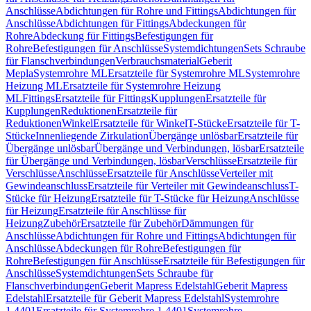
Anschlüsse
Abdichtungen für Rohre und Fittings
Abdichtungen für
Anschlüsse
Abdichtungen für Fittings
Abdeckungen für
Rohre
Abdeckung für Fittings
Befestigungen für
Rohre
Befestigungen für Anschlüsse
Systemdichtungen
Sets Schraube
für Flanschverbindungen
Verbrauchsmaterial
Geberit
Mepla
Systemrohre ML
Ersatzteile für Systemrohre ML
Systemrohre
Heizung ML
Ersatzteile für Systemrohre Heizung
ML
Fittings
Ersatzteile für Fittings
Kupplungen
Ersatzteile für
Kupplungen
Reduktionen
Ersatzteile für
Reduktionen
Winkel
Ersatzteile für Winkel
T-Stücke
Ersatzteile für T-
Stücke
Innenliegende Zirkulation
Übergänge unlösbar
Ersatzteile für
Übergänge unlösbar
Übergänge und Verbindungen, lösbar
Ersatzteile
für Übergänge und Verbindungen, lösbar
Verschlüsse
Ersatzteile für
Verschlüsse
Anschlüsse
Ersatzteile für Anschlüsse
Verteiler mit
Gewindeanschluss
Ersatzteile für Verteiler mit Gewindeanschluss
T-
Stücke für Heizung
Ersatzteile für T-Stücke für Heizung
Anschlüsse
für Heizung
Ersatzteile für Anschlüsse für
Heizung
Zubehör
Ersatzteile für Zubehör
Dämmungen für
Anschlüsse
Abdichtungen für Rohre und Fittings
Abdichtungen für
Anschlüsse
Abdeckungen für Rohre
Befestigungen für
Rohre
Befestigungen für Anschlüsse
Ersatzteile für Befestigungen für
Anschlüsse
Systemdichtungen
Sets Schraube für
Flanschverbindungen
Geberit Mapress Edelstahl
Geberit Mapress
Edelstahl
Ersatzteile für Geberit Mapress Edelstahl
Systemrohre
1.4401
Ersatzteile für Systemrohre 1.4401
Systemrohre