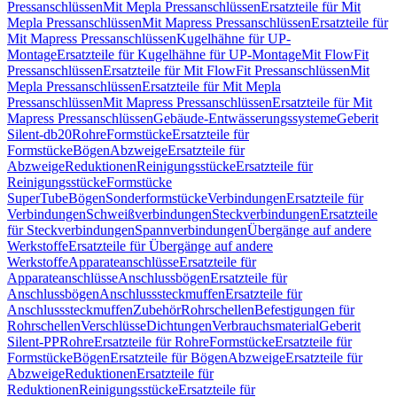
Pressanschlüssen
Mit Mepla Pressanschlüssen
Ersatzteile für Mit
Mepla Pressanschlüssen
Mit Mapress Pressanschlüssen
Ersatzteile für
Mit Mapress Pressanschlüssen
Kugelhähne für UP-
Montage
Ersatzteile für Kugelhähne für UP-Montage
Mit FlowFit
Pressanschlüssen
Ersatzteile für Mit FlowFit Pressanschlüssen
Mit
Mepla Pressanschlüssen
Ersatzteile für Mit Mepla
Pressanschlüssen
Mit Mapress Pressanschlüssen
Ersatzteile für Mit
Mapress Pressanschlüssen
Gebäude-Entwässerungssysteme
Geberit
Silent-db20
Rohre
Formstücke
Ersatzteile für
Formstücke
Bögen
Abzweige
Ersatzteile für
Abzweige
Reduktionen
Reinigungsstücke
Ersatzteile für
Reinigungsstücke
Formstücke
SuperTube
Bögen
Sonderformstücke
Verbindungen
Ersatzteile für
Verbindungen
Schweißverbindungen
Steckverbindungen
Ersatzteile
für Steckverbindungen
Spannverbindungen
Übergänge auf andere
Werkstoffe
Ersatzteile für Übergänge auf andere
Werkstoffe
Apparateanschlüsse
Ersatzteile für
Apparateanschlüsse
Anschlussbögen
Ersatzteile für
Anschlussbögen
Anschlusssteckmuffen
Ersatzteile für
Anschlusssteckmuffen
Zubehör
Rohrschellen
Befestigungen für
Rohrschellen
Verschlüsse
Dichtungen
Verbrauchsmaterial
Geberit
Silent-PP
Rohre
Ersatzteile für Rohre
Formstücke
Ersatzteile für
Formstücke
Bögen
Ersatzteile für Bögen
Abzweige
Ersatzteile für
Abzweige
Reduktionen
Ersatzteile für
Reduktionen
Reinigungsstücke
Ersatzteile für