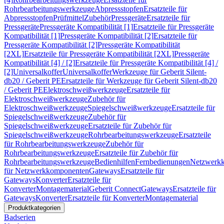
Rohrbearbeitungswerkzeuge
Abpressstopfen
Ersatzteile für
Abpressstopfen
Prüfmittel
Zubehör
Pressgeräte
Ersatzteile für
Pressgeräte
Pressgeräte Kompatibilität [1]
Ersatzteile für Pressgeräte
Kompatibilität [1]
Pressgeräte Kompatibilität [2]
Ersatzteile für
Pressgeräte Kompatibilität [2]
Pressgeräte Kompatibilität
[2XL]
Ersatzteile für Pressgeräte Kompatibilität [2XL]
Pressgeräte
Kompatibilität [4] / [2]
Ersatzteile für Pressgeräte Kompatibilität [4] /
[2]
Universalkoffer
Universalkoffer
Werkzeuge für Geberit Silent-
db20 / Geberit PE
Ersatzteile für Werkzeuge für Geberit Silent-db20
/ Geberit PE
Elektroschweißwerkzeuge
Ersatzteile für
Elektroschweißwerkzeuge
Zubehör für
Elektroschweißwerkzeuge
Spiegelschweißwerkzeuge
Ersatzteile für
Spiegelschweißwerkzeuge
Zubehör für
Spiegelschweißwerkzeuge
Ersatzteile für Zubehör für
Spiegelschweißwerkzeuge
Rohrbearbeitungswerkzeuge
Ersatzteile
für Rohrbearbeitungswerkzeuge
Zubehör für
Rohrbearbeitungswerkzeuge
Ersatzteile für Zubehör für
Rohrbearbeitungswerkzeuge
Bedienhilfen
Fernbedienungen
Netzwerk
für Netzwerkkomponenten
Gateways
Ersatzteile für
Gateways
Konverter
Ersatzteile für
Konverter
Montagematerial
Geberit Connect
Gateways
Ersatzteile für
Gateways
Konverter
Ersatzteile für Konverter
Montagematerial
Produktkategorien
Badserien