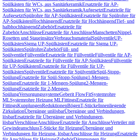
Spülkästen für WCs, aus Sanitärkeramik
Ersatzteile für AP-
Spülkästen für WCs, aus Sanitärkeramik
Aufgesetzt
Ersatzteile für
Aufgesetzt
Spülrohre für AP-Spülkästen
Ersatzteile für Spülrohre für
AP-Spülkästen
Hochhängend
Ersatzteile für Hochhängend
Tief- und
halbhochhängend
Zubehör
Ersatzteile für
Zubehör
Anschlüsse
Ersatzteile für Anschlüsse
Manschetten
Nippel,
Rosetten und Staueinsätze
Verbrauchsmaterial
Spülventile
UP-
Spülkästen
Sigma UP-Spülkästen
Ersatzteile für Sigma UP-
Spülkästen
Spülrohre
Zubehör
Füll- und
Spülventile
Füllventile
Ersatzteile für Füllventile
Füllventile für AP-
Spülkästen
Ersatzteile für Füllventile für AP-Spülkästen
Füllventile
für UP-Spülkästen
Ersatzteile für Füllventile für UP-
Spülkästen
Spülventile
Ersatzteile für Spülventile
Spül-Stopp-
Spülung
Ersatzteile für Spül-Stopp-Spülung
1-Mengen-
Spülung
Ersatzteile für 1-Mengen-Spülung
2-Mengen-
Spülung
Ersatzteile für 2-Mengen-
Spülung
Versorgungssysteme
Geberit FlowFit
Systemrohre
ML
Systemrohre Heizung ML
Fittings
Ersatzteile für
Fittings
Kupplungen
Reduktionen
Bögen
T-Stücke
Innenliegende
Zirkulation
Übergänge unlösbar
Übergänge und Verbindungen,
lösbar
Ersatzteile für Übergänge und Verbindungen,
lösbar
Verschlüsse
Anschlüsse
Ersatzteile für Anschlüsse
Verteiler mit
Gewindeanschluss
T-Stücke für Heizung
Übergänge und
Verbindungen für Heizung, lösbar
Anschlüsse für Heizung
Ersatzteile
für Anschlüsse für Heizung
Zubehör
Dämmungen für