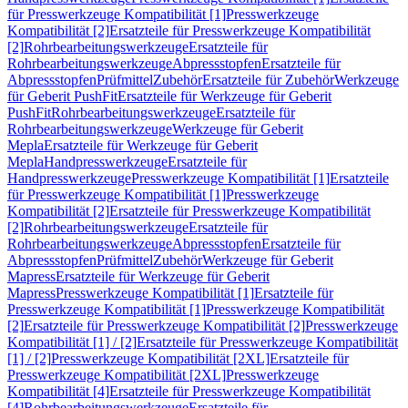
für Presswerkzeuge Kompatibilität [1]
Presswerkzeuge
Kompatibilität [2]
Ersatzteile für Presswerkzeuge Kompatibilität
[2]
Rohrbearbeitungswerkzeuge
Ersatzteile für
Rohrbearbeitungswerkzeuge
Abpressstopfen
Ersatzteile für
Abpressstopfen
Prüfmittel
Zubehör
Ersatzteile für Zubehör
Werkzeuge
für Geberit PushFit
Ersatzteile für Werkzeuge für Geberit
PushFit
Rohrbearbeitungswerkzeuge
Ersatzteile für
Rohrbearbeitungswerkzeuge
Werkzeuge für Geberit
Mepla
Ersatzteile für Werkzeuge für Geberit
Mepla
Handpresswerkzeuge
Ersatzteile für
Handpresswerkzeuge
Presswerkzeuge Kompatibilität [1]
Ersatzteile
für Presswerkzeuge Kompatibilität [1]
Presswerkzeuge
Kompatibilität [2]
Ersatzteile für Presswerkzeuge Kompatibilität
[2]
Rohrbearbeitungswerkzeuge
Ersatzteile für
Rohrbearbeitungswerkzeuge
Abpressstopfen
Ersatzteile für
Abpressstopfen
Prüfmittel
Zubehör
Werkzeuge für Geberit
Mapress
Ersatzteile für Werkzeuge für Geberit
Mapress
Presswerkzeuge Kompatibilität [1]
Ersatzteile für
Presswerkzeuge Kompatibilität [1]
Presswerkzeuge Kompatibilität
[2]
Ersatzteile für Presswerkzeuge Kompatibilität [2]
Presswerkzeuge
Kompatibilität [1] / [2]
Ersatzteile für Presswerkzeuge Kompatibilität
[1] / [2]
Presswerkzeuge Kompatibilität [2XL]
Ersatzteile für
Presswerkzeuge Kompatibilität [2XL]
Presswerkzeuge
Kompatibilität [4]
Ersatzteile für Presswerkzeuge Kompatibilität
[4]
Rohrbearbeitungswerkzeuge
Ersatzteile für