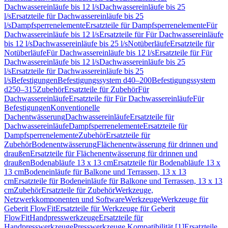
Dachwassereinläufe bis 12 l/s
Dachwassereinläufe bis 25
l/s
Ersatzteile für Dachwassereinläufe bis 25
l/s
Dampfsperrenelemente
Ersatzteile für Dampfsperrenelemente
Für
Dachwassereinläufe bis 12 l/s
Ersatzteile für Für Dachwassereinläufe
bis 12 l/s
Dachwassereinläufe bis 25 l/s
Notüberläufe
Ersatzteile für
Notüberläufe
Für Dachwassereinläufe bis 12 l/s
Ersatzteile für Für
Dachwassereinläufe bis 12 l/s
Dachwassereinläufe bis 25
l/s
Ersatzteile für Dachwassereinläufe bis 25
l/s
Befestigungen
Befestigungssystem d40–200
Befestigungssystem
d250–315
Zubehör
Ersatzteile für Zubehör
Für
Dachwassereinläufe
Ersatzteile für Für Dachwassereinläufe
Für
Befestigungen
Konventionelle
Dachentwässerung
Dachwassereinläufe
Ersatzteile für
Dachwassereinläufe
Dampfsperrenelemente
Ersatzteile für
Dampfsperrenelemente
Zubehör
Ersatzteile für
Zubehör
Bodenentwässerung
Flächenentwässerung für drinnen und
draußen
Ersatzteile für Flächenentwässerung für drinnen und
draußen
Bodenabläufe 13 x 13 cm
Ersatzteile für Bodenabläufe 13 x
13 cm
Bodeneinläufe für Balkone und Terrassen, 13 x 13
cm
Ersatzteile für Bodeneinläufe für Balkone und Terrassen, 13 x 13
cm
Zubehör
Ersatzteile für Zubehör
Werkzeuge,
Netzwerkkomponenten und Software
Werkzeuge
Werkzeuge für
Geberit FlowFit
Ersatzteile für Werkzeuge für Geberit
FlowFit
Handpresswerkzeuge
Ersatzteile für
Handpresswerkzeuge
Presswerkzeuge Kompatibilität [1]
Ersatzteile