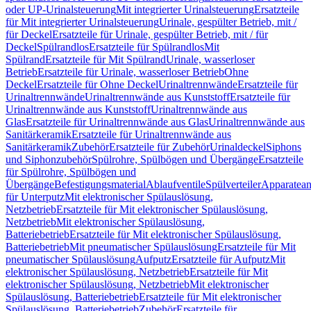
oder UP-Urinalsteuerung
Mit integrierter Urinalsteuerung
Ersatzteile
für Mit integrierter Urinalsteuerung
Urinale, gespülter Betrieb, mit /
für Deckel
Ersatzteile für Urinale, gespülter Betrieb, mit / für
Deckel
Spülrandlos
Ersatzteile für Spülrandlos
Mit
Spülrand
Ersatzteile für Mit Spülrand
Urinale, wasserloser
Betrieb
Ersatzteile für Urinale, wasserloser Betrieb
Ohne
Deckel
Ersatzteile für Ohne Deckel
Urinaltrennwände
Ersatzteile für
Urinaltrennwände
Urinaltrennwände aus Kunststoff
Ersatzteile für
Urinaltrennwände aus Kunststoff
Urinaltrennwände aus
Glas
Ersatzteile für Urinaltrennwände aus Glas
Urinaltrennwände aus
Sanitärkeramik
Ersatzteile für Urinaltrennwände aus
Sanitärkeramik
Zubehör
Ersatzteile für Zubehör
Urinaldeckel
Siphons
und Siphonzubehör
Spülrohre, Spülbögen und Übergänge
Ersatzteile
für Spülrohre, Spülbögen und
Übergänge
Befestigungsmaterial
Ablaufventile
Spülverteiler
Apparatean
für Unterputz
Mit elektronischer Spülauslösung,
Netzbetrieb
Ersatzteile für Mit elektronischer Spülauslösung,
Netzbetrieb
Mit elektronischer Spülauslösung,
Batteriebetrieb
Ersatzteile für Mit elektronischer Spülauslösung,
Batteriebetrieb
Mit pneumatischer Spülauslösung
Ersatzteile für Mit
pneumatischer Spülauslösung
Aufputz
Ersatzteile für Aufputz
Mit
elektronischer Spülauslösung, Netzbetrieb
Ersatzteile für Mit
elektronischer Spülauslösung, Netzbetrieb
Mit elektronischer
Spülauslösung, Batteriebetrieb
Ersatzteile für Mit elektronischer
Spülauslösung, Batteriebetrieb
Zubehör
Ersatzteile für