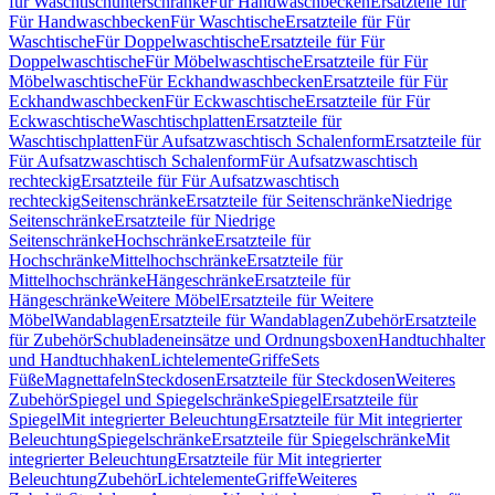
für Waschtischunterschränke
Für Handwaschbecken
Ersatzteile für
Für Handwaschbecken
Für Waschtische
Ersatzteile für Für
Waschtische
Für Doppelwaschtische
Ersatzteile für Für
Doppelwaschtische
Für Möbelwaschtische
Ersatzteile für Für
Möbelwaschtische
Für Eckhandwaschbecken
Ersatzteile für Für
Eckhandwaschbecken
Für Eckwaschtische
Ersatzteile für Für
Eckwaschtische
Waschtischplatten
Ersatzteile für
Waschtischplatten
Für Aufsatzwaschtisch Schalenform
Ersatzteile für
Für Aufsatzwaschtisch Schalenform
Für Aufsatzwaschtisch
rechteckig
Ersatzteile für Für Aufsatzwaschtisch
rechteckig
Seitenschränke
Ersatzteile für Seitenschränke
Niedrige
Seitenschränke
Ersatzteile für Niedrige
Seitenschränke
Hochschränke
Ersatzteile für
Hochschränke
Mittelhochschränke
Ersatzteile für
Mittelhochschränke
Hängeschränke
Ersatzteile für
Hängeschränke
Weitere Möbel
Ersatzteile für Weitere
Möbel
Wandablagen
Ersatzteile für Wandablagen
Zubehör
Ersatzteile
für Zubehör
Schubladeneinsätze und Ordnungsboxen
Handtuchhalter
und Handtuchhaken
Lichtelemente
Griffe
Sets
Füße
Magnettafeln
Steckdosen
Ersatzteile für Steckdosen
Weiteres
Zubehör
Spiegel und Spiegelschränke
Spiegel
Ersatzteile für
Spiegel
Mit integrierter Beleuchtung
Ersatzteile für Mit integrierter
Beleuchtung
Spiegelschränke
Ersatzteile für Spiegelschränke
Mit
integrierter Beleuchtung
Ersatzteile für Mit integrierter
Beleuchtung
Zubehör
Lichtelemente
Griffe
Weiteres