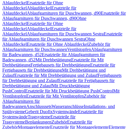
Ablaufdeckel
Ersatzteile für Ohne
Ablaufdeckel
Ablaufdeckel
Ersatzteile für
Ablaufdeckel
Ablaufgarnituren für Duschwannen, d90
Ersatzteile für
Ablaufgarnituren für Duschwannen, d90
Ohne
Ablaufdeckel
Ersatzteile für Ohne
Ablaufdeckel
Ablaufdeckel
Ersatzteile für
Ablaufdeckel
Ablaufgarnituren für Duschwannen Sestra
Ersatzteile
für Ablaufgarnituren für Duschwannen Sestra
Ohne
Ablaufdeckel
Ersatzteile für Ohne Ablaufdeckel
Zubehör für
Ablaufgarnituren für Duschwannen
Ventilstopfen
Ablaufgarnituren
für Badewannen, d52
Ersatzteile für Ablaufgarnituren für
Badewannen, d52
Mit Drehbetätigung
Ersatzteile für Mit
Drehbetätigung
Fertigbausets für Drehbetätigung
Ersatzteile für
Fertigbausets für Drehbetätigung
Mit Drehbetätigung und
Zulauf
Ersatzteile für Mit Drehbetätigung und Zulauf
Fertigbausets
für Drehbetätigung und Zulauf
Ersatzteile für Fertigbausets für
Drehbetätigung und Zulauf
Mit Druckbetätigung
PushControl
Ersatzteile für Mit Druckbetätigung PushControl
Mit
Ventilstopfen
Ersatzteile für Mit Ventilstopfen
Zubehör für
Ablaufgarnituren für
Badewannen
Anschlusssets
Wasseranschlüsse
Installations- und
Spülsysteme
Geberit Duofix
Systemwände
Ersatzteile für
Systemwände
Tragsysteme
Ersatzteile für
Tragsysteme
Beplankungen
Zubehör
Ersatzteile für
Zubehör
Montageelemente
Ersatzteile für Montageelemente
Elemente