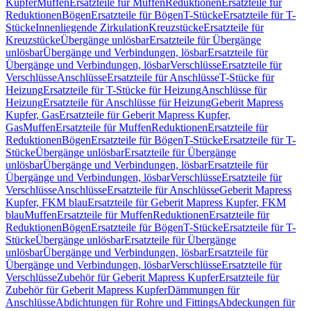
Kupfer
Muffen
Ersatzteile für Muffen
Reduktionen
Ersatzteile für
Reduktionen
Bögen
Ersatzteile für Bögen
T-Stücke
Ersatzteile für T-
Stücke
Innenliegende Zirkulation
Kreuzstücke
Ersatzteile für
Kreuzstücke
Übergänge unlösbar
Ersatzteile für Übergänge
unlösbar
Übergänge und Verbindungen, lösbar
Ersatzteile für
Übergänge und Verbindungen, lösbar
Verschlüsse
Ersatzteile für
Verschlüsse
Anschlüsse
Ersatzteile für Anschlüsse
T-Stücke für
Heizung
Ersatzteile für T-Stücke für Heizung
Anschlüsse für
Heizung
Ersatzteile für Anschlüsse für Heizung
Geberit Mapress
Kupfer, Gas
Ersatzteile für Geberit Mapress Kupfer,
Gas
Muffen
Ersatzteile für Muffen
Reduktionen
Ersatzteile für
Reduktionen
Bögen
Ersatzteile für Bögen
T-Stücke
Ersatzteile für T-
Stücke
Übergänge unlösbar
Ersatzteile für Übergänge
unlösbar
Übergänge und Verbindungen, lösbar
Ersatzteile für
Übergänge und Verbindungen, lösbar
Verschlüsse
Ersatzteile für
Verschlüsse
Anschlüsse
Ersatzteile für Anschlüsse
Geberit Mapress
Kupfer, FKM blau
Ersatzteile für Geberit Mapress Kupfer, FKM
blau
Muffen
Ersatzteile für Muffen
Reduktionen
Ersatzteile für
Reduktionen
Bögen
Ersatzteile für Bögen
T-Stücke
Ersatzteile für T-
Stücke
Übergänge unlösbar
Ersatzteile für Übergänge
unlösbar
Übergänge und Verbindungen, lösbar
Ersatzteile für
Übergänge und Verbindungen, lösbar
Verschlüsse
Ersatzteile für
Verschlüsse
Zubehör für Geberit Mapress Kupfer
Ersatzteile für
Zubehör für Geberit Mapress Kupfer
Dämmungen für
Anschlüsse
Abdichtungen für Rohre und Fittings
Abdeckungen für