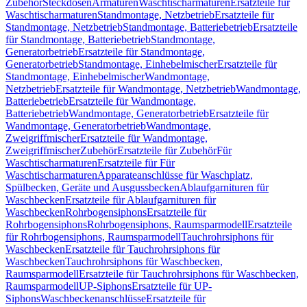
Zubehör
Steckdosen
Armaturen
Waschtischarmaturen
Ersatzteile für
Waschtischarmaturen
Standmontage, Netzbetrieb
Ersatzteile für
Standmontage, Netzbetrieb
Standmontage, Batteriebetrieb
Ersatzteile
für Standmontage, Batteriebetrieb
Standmontage,
Generatorbetrieb
Ersatzteile für Standmontage,
Generatorbetrieb
Standmontage, Einhebelmischer
Ersatzteile für
Standmontage, Einhebelmischer
Wandmontage,
Netzbetrieb
Ersatzteile für Wandmontage, Netzbetrieb
Wandmontage,
Batteriebetrieb
Ersatzteile für Wandmontage,
Batteriebetrieb
Wandmontage, Generatorbetrieb
Ersatzteile für
Wandmontage, Generatorbetrieb
Wandmontage,
Zweigriffmischer
Ersatzteile für Wandmontage,
Zweigriffmischer
Zubehör
Ersatzteile für Zubehör
Für
Waschtischarmaturen
Ersatzteile für Für
Waschtischarmaturen
Apparateanschlüsse für Waschplatz,
Spülbecken, Geräte und Ausgussbecken
Ablaufgarnituren für
Waschbecken
Ersatzteile für Ablaufgarnituren für
Waschbecken
Rohrbogensiphons
Ersatzteile für
Rohrbogensiphons
Rohrbogensiphons, Raumsparmodell
Ersatzteile
für Rohrbogensiphons, Raumsparmodell
Tauchrohrsiphons für
Waschbecken
Ersatzteile für Tauchrohrsiphons für
Waschbecken
Tauchrohrsiphons für Waschbecken,
Raumsparmodell
Ersatzteile für Tauchrohrsiphons für Waschbecken,
Raumsparmodell
UP-Siphons
Ersatzteile für UP-
Siphons
Waschbeckenanschlüsse
Ersatzteile für