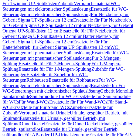
Für Twinline UP-Spülkästen
Zubehör
Verbrauchsmaterial
WC-
Steuerungen mit elektronischer Spülauslösung
Ersatzteile für WC-
Steuerungen mit elektronischer Spülauslösung
Für Netzbetrieb, für
Geberit Sigma UP-Spülkästen 12 cm
Ersatzteile für Für Netzbetrieb,
für Geberit Sigma UP-Spülkästen 12 cm
Für Netzbetrieb, für Geberit
Omega UP-Spülkästen 12 cm
Ersatzteile für Für Netzbetrieb, für
Geberit Omega UP-Spülkästen 12 cm
Für Batteriebetrieb, für
Geberit Sigma UP-Spülkästen 12 cm
Ersatzteile für Für
Batteriebetrieb, für Geberit Sigma UP-Spülkästen 12 cm
WC-
Steuerungen mit pneumatischer Spülauslösung
Ersatzteile für WC-
Steuerungen mit pneumatischer Spülauslösung
Für 2-Mengen-
Spülung
Ersatzteile für Für 2-Mengen-Spülung
Für 1-Mengen-
Spülung
Ersatzteile für Für 1-Mengen-Spülung
Zubehör für WC-
Steuerungen
Ersatzteile für Zubehör für WC-
Steuerungen
Rohbausets
Ersatzteile für Rohbausets
Für WC-
Steuerungen mit elektronischer Spülauslösung
Ersatzteile für Für
WC-Steuerungen mit elektronischer Spülauslösung
Geberit Monolith
Sanitärmodule
Sanitärmodule für WCs
Ersatzteile für Sanitärmodule
für WCs
Für Wand-WCs
Ersatzteile für Für Wand-WCs
Für Stand-
WCs
Ersatzteile für Für Stand-WCs
Zubehör
Ersatzteile für
Zubehör
Verbrauchsmaterial
Urinale
Urinale, gespülter Betrieb, mit
Spülrand
Ersatzteile für Urinale, gespülter Betrieb, mit
Spülrand
Ohne Deckel
Ersatzteile für Ohne Deckel
Urinale, gespülter
Betrieb, spülrandlos
Ersatzteile für Urinale, gespülter Betrieb,
spülrandlos
Für AP- oder UP-Urinalsteuerung
Ersatzteile für Für AP-