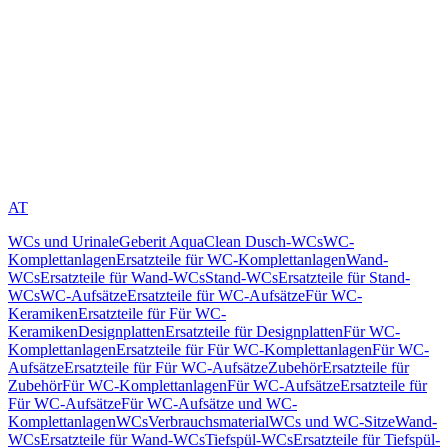
AT
WCs und Urinale
Geberit AquaClean Dusch-WCs
WC-
Komplettanlagen
Ersatzteile für WC-Komplettanlagen
Wand-
WCs
Ersatzteile für Wand-WCs
Stand-WCs
Ersatzteile für Stand-
WCs
WC-Aufsätze
Ersatzteile für WC-Aufsätze
Für WC-
Keramiken
Ersatzteile für Für WC-
Keramiken
Designplatten
Ersatzteile für Designplatten
Für WC-
Komplettanlagen
Ersatzteile für Für WC-Komplettanlagen
Für WC-
Aufsätze
Ersatzteile für Für WC-Aufsätze
Zubehör
Ersatzteile für
Zubehör
Für WC-Komplettanlagen
Für WC-Aufsätze
Ersatzteile für
Für WC-Aufsätze
Für WC-Aufsätze und WC-
Komplettanlagen
WCs
Verbrauchsmaterial
WCs und WC-Sitze
Wand-
WCs
Ersatzteile für Wand-WCs
Tiefspül-WCs
Ersatzteile für Tiefspül-