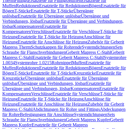
Therm
Fittings
Ersatzteile für Fittings
Muffen
Ersatzteile für
Muffen
Reduktionen
Ersatzteile für Reduktionen
Bögen
Ersatzteile für
Bögen
T-Stücke
Ersatzteile für T-Stücke
Übergänge
unlösbar
Ersatzteile für Übergänge unlösbar
Übergänge und
Verbindungen, lösbar
Ersatzteile für Übergänge und Verbindungen,
lösbar
Kompensatoren
Ersatzteile für
Kompensatoren
Verschlüsse
Ersatzteile für Verschlüsse
T-Stücke für
Heizung
Ersatzteile für T-Stücke für Heizung
Anschlüsse für
Heizung
Ersatzteile für Anschlüsse für Heizung
Zubehör für Geberit
Mapress Therm
Schutzkappen für Rohrende
Systemdichtungen
Sets
Schraube für Flanschverbindungen
Geberit Mapress C-Stahl
Geberit
Mapress C-Stahl
Ersatzteile für Geberit Mapress C-Stahl
Systemrohre
1.0034
Systemrohre 1.0215
Rohrnippel
Muffen
Ersatzteile für
Muffen
Reduktionen
Ersatzteile für Reduktionen
Bögen
Ersatzteile für
Bögen
T-Stücke
Ersatzteile für T-Stücke
Kreuzstücke
Ersatzteile für
Kreuzstücke
Übergänge unlösbar
Ersatzteile für Übergänge
unlösbar
Übergänge und Verbindungen, lösbar
Ersatzteile für
Übergänge und Verbindungen, lösbar
Kompensatoren
Ersatzteile für
Kompensatoren
Verschlüsse
Ersatzteile für Verschlüsse
T-Stücke für
Heizung
Ersatzteile für T-Stücke für Heizung
Anschlüsse für
Heizung
Ersatzteile für Anschlüsse für Heizung
Zubehör für Geberit
Mapress C-Stahl
Abdichtungen für Rohre und Fittings
Abdeckungen
für Rohre
Befestigungen für Anschlüsse
Systemdichtungen
Sets
Schraube für Flanschverbindungen
Geberit Mapress Kupfer
Geberit
Mapress Kupfer
Ersatzteile für Geberit Mapress