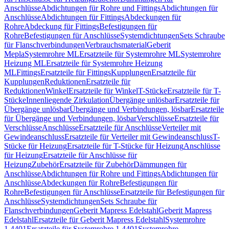
Anschlüsse
Abdichtungen für Rohre und Fittings
Abdichtungen für
Anschlüsse
Abdichtungen für Fittings
Abdeckungen für
Rohre
Abdeckung für Fittings
Befestigungen für
Rohre
Befestigungen für Anschlüsse
Systemdichtungen
Sets Schraube
für Flanschverbindungen
Verbrauchsmaterial
Geberit
Mepla
Systemrohre ML
Ersatzteile für Systemrohre ML
Systemrohre
Heizung ML
Ersatzteile für Systemrohre Heizung
ML
Fittings
Ersatzteile für Fittings
Kupplungen
Ersatzteile für
Kupplungen
Reduktionen
Ersatzteile für
Reduktionen
Winkel
Ersatzteile für Winkel
T-Stücke
Ersatzteile für T-
Stücke
Innenliegende Zirkulation
Übergänge unlösbar
Ersatzteile für
Übergänge unlösbar
Übergänge und Verbindungen, lösbar
Ersatzteile
für Übergänge und Verbindungen, lösbar
Verschlüsse
Ersatzteile für
Verschlüsse
Anschlüsse
Ersatzteile für Anschlüsse
Verteiler mit
Gewindeanschluss
Ersatzteile für Verteiler mit Gewindeanschluss
T-
Stücke für Heizung
Ersatzteile für T-Stücke für Heizung
Anschlüsse
für Heizung
Ersatzteile für Anschlüsse für
Heizung
Zubehör
Ersatzteile für Zubehör
Dämmungen für
Anschlüsse
Abdichtungen für Rohre und Fittings
Abdichtungen für
Anschlüsse
Abdeckungen für Rohre
Befestigungen für
Rohre
Befestigungen für Anschlüsse
Ersatzteile für Befestigungen für
Anschlüsse
Systemdichtungen
Sets Schraube für
Flanschverbindungen
Geberit Mapress Edelstahl
Geberit Mapress
Edelstahl
Ersatzteile für Geberit Mapress Edelstahl
Systemrohre
1.4401
Ersatzteile für Systemrohre 1.4401
Systemrohre