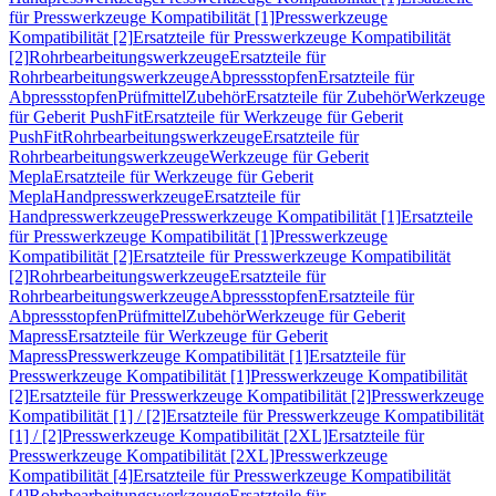
für Presswerkzeuge Kompatibilität [1]
Presswerkzeuge
Kompatibilität [2]
Ersatzteile für Presswerkzeuge Kompatibilität
[2]
Rohrbearbeitungswerkzeuge
Ersatzteile für
Rohrbearbeitungswerkzeuge
Abpressstopfen
Ersatzteile für
Abpressstopfen
Prüfmittel
Zubehör
Ersatzteile für Zubehör
Werkzeuge
für Geberit PushFit
Ersatzteile für Werkzeuge für Geberit
PushFit
Rohrbearbeitungswerkzeuge
Ersatzteile für
Rohrbearbeitungswerkzeuge
Werkzeuge für Geberit
Mepla
Ersatzteile für Werkzeuge für Geberit
Mepla
Handpresswerkzeuge
Ersatzteile für
Handpresswerkzeuge
Presswerkzeuge Kompatibilität [1]
Ersatzteile
für Presswerkzeuge Kompatibilität [1]
Presswerkzeuge
Kompatibilität [2]
Ersatzteile für Presswerkzeuge Kompatibilität
[2]
Rohrbearbeitungswerkzeuge
Ersatzteile für
Rohrbearbeitungswerkzeuge
Abpressstopfen
Ersatzteile für
Abpressstopfen
Prüfmittel
Zubehör
Werkzeuge für Geberit
Mapress
Ersatzteile für Werkzeuge für Geberit
Mapress
Presswerkzeuge Kompatibilität [1]
Ersatzteile für
Presswerkzeuge Kompatibilität [1]
Presswerkzeuge Kompatibilität
[2]
Ersatzteile für Presswerkzeuge Kompatibilität [2]
Presswerkzeuge
Kompatibilität [1] / [2]
Ersatzteile für Presswerkzeuge Kompatibilität
[1] / [2]
Presswerkzeuge Kompatibilität [2XL]
Ersatzteile für
Presswerkzeuge Kompatibilität [2XL]
Presswerkzeuge
Kompatibilität [4]
Ersatzteile für Presswerkzeuge Kompatibilität
[4]
Rohrbearbeitungswerkzeuge
Ersatzteile für