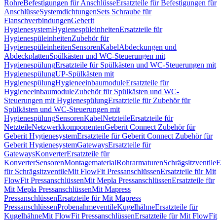
Rohre
Befestigungen für Anschlüsse
Ersatzteile für Befestigungen für
Anschlüsse
Systemdichtungen
Sets Schraube für
Flanschverbindungen
Geberit
Hygienesystem
Hygienespüleinheiten
Ersatzteile für
Hygienespüleinheiten
Zubehör für
Hygienespüleinheiten
Sensoren
Kabel
Abdeckungen und
Abdeckplatten
Spülkästen und WC-Steuerungen mit
Hygienespülung
Ersatzteile für Spülkästen und WC-Steuerungen mit
Hygienespülung
UP-Spülkästen mit
Hygienespülung
Hygieneeinbaumodule
Ersatzteile für
Hygieneeinbaumodule
Zubehör für Spülkästen und WC-
Steuerungen mit Hygienespülung
Ersatzteile für Zubehör für
Spülkästen und WC-Steuerungen mit
Hygienespülung
Sensoren
Kabel
Netzteile
Ersatzteile für
Netzteile
Netzwerkkomponenten
Geberit Connect Zubehör für
Geberit Hygienesystem
Ersatzteile für Geberit Connect Zubehör für
Geberit Hygienesystem
Gateways
Ersatzteile für
Gateways
Konverter
Ersatzteile für
Konverter
Sensoren
Montagematerial
Rohrarmaturen
Schrägsitzventile
E
für Schrägsitzventile
Mit FlowFit Pressanschlüssen
Ersatzteile für Mit
FlowFit Pressanschlüssen
Mit Mepla Pressanschlüssen
Ersatzteile für
Mit Mepla Pressanschlüssen
Mit Mapress
Pressanschlüssen
Ersatzteile für Mit Mapress
Pressanschlüssen
Probenahmeventile
Kugelhähne
Ersatzteile für
Kugelhähne
Mit FlowFit Pressanschlüssen
Ersatzteile für Mit FlowFit