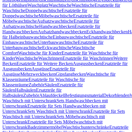
für Löthülsen
Waschplatz
Waschtische
Waschtische
Ersatzteile für
Waschtische
Doppelwaschtische
Ersatzteile für
Doppelwaschtische
Möbelwaschtische
Ersatzteile für
Möbelwaschtische
Aufsatzwaschtische
Ersatzteile für
Aufsatzwaschtische
Handwaschbecken
Ersatzteile für
Handwaschbecken
Aufsatzhandwaschbecken
Eckhandwaschbecken
H
für Halbeinbauwaschtische
Einbauwaschtische
Ersatzteile für
Einbauwaschtische
Unterbauwaschtische
Ersatzteile für
Unterbauwaschtische
Eckwaschtische
Waschtische
Comfort
Waschtische für Kinder
Ersatzteile für Waschtische für
Kinder
Waschtische
Waschrinnen
Ersatzteile für Waschrinnen
Weitere
Becken
Ersatzteile für Weitere Becken
Ausgussbecken
Ersatzteile für
Ausgussbecken
Ausgüsse
Ersatzteile für
Ausgüsse
Mehrzweckbecken
Gipsfangbecken
Waschtische für
Klassenräume
Ersatzteile für Waschtische für
Klassenräume
Zubehör
Säulen
Ersatzteile für
Säulen
Halbsäulen
Ersatzteile für
Halbsäulen
Zubehör
Ablaufdeckel
Befestigungsmaterial
Dekorblenden
W
Waschtisch mit Unterschrank
Sets Handwaschbecken mit
Unterschrank
Ersatzteile für Sets Handwaschbecken mit
Unterschrank
Sets Waschtisch mit Unterschrank
Ersatzteile für Sets
Waschtisch mit Unterschrank
Sets Möbelwaschtisch mit
Unterschrank
Ersatzteile für Sets Möbelwaschtisch mit
Unterschrank
Badezimmermöbel
Waschtischunterschränke
Ersatzteile