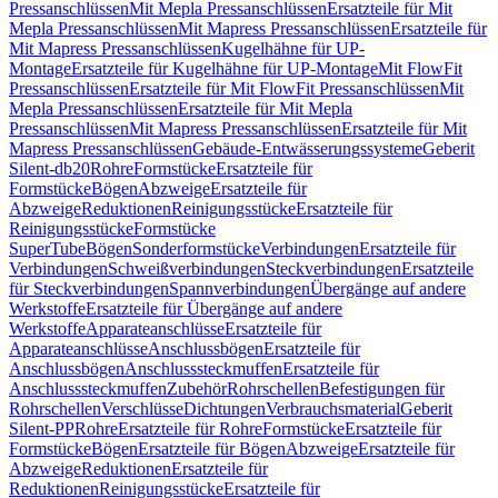
Pressanschlüssen
Mit Mepla Pressanschlüssen
Ersatzteile für Mit
Mepla Pressanschlüssen
Mit Mapress Pressanschlüssen
Ersatzteile für
Mit Mapress Pressanschlüssen
Kugelhähne für UP-
Montage
Ersatzteile für Kugelhähne für UP-Montage
Mit FlowFit
Pressanschlüssen
Ersatzteile für Mit FlowFit Pressanschlüssen
Mit
Mepla Pressanschlüssen
Ersatzteile für Mit Mepla
Pressanschlüssen
Mit Mapress Pressanschlüssen
Ersatzteile für Mit
Mapress Pressanschlüssen
Gebäude-Entwässerungssysteme
Geberit
Silent-db20
Rohre
Formstücke
Ersatzteile für
Formstücke
Bögen
Abzweige
Ersatzteile für
Abzweige
Reduktionen
Reinigungsstücke
Ersatzteile für
Reinigungsstücke
Formstücke
SuperTube
Bögen
Sonderformstücke
Verbindungen
Ersatzteile für
Verbindungen
Schweißverbindungen
Steckverbindungen
Ersatzteile
für Steckverbindungen
Spannverbindungen
Übergänge auf andere
Werkstoffe
Ersatzteile für Übergänge auf andere
Werkstoffe
Apparateanschlüsse
Ersatzteile für
Apparateanschlüsse
Anschlussbögen
Ersatzteile für
Anschlussbögen
Anschlusssteckmuffen
Ersatzteile für
Anschlusssteckmuffen
Zubehör
Rohrschellen
Befestigungen für
Rohrschellen
Verschlüsse
Dichtungen
Verbrauchsmaterial
Geberit
Silent-PP
Rohre
Ersatzteile für Rohre
Formstücke
Ersatzteile für
Formstücke
Bögen
Ersatzteile für Bögen
Abzweige
Ersatzteile für
Abzweige
Reduktionen
Ersatzteile für
Reduktionen
Reinigungsstücke
Ersatzteile für