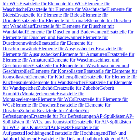
für WCs
Ersatzteile für Elemente für WCs
Elemente für
Waschtische
Ersatzteile für Elemente für Waschtische
Elemente für
Bidets
Ersatzteile für Elemente für Bidets
Elemente für
Urinale
Ersatzteile für Elemente für Urinale
Elemente für Duschen
mit Wandablauf
Ersatzteile für Elemente für Duschen mit
Wandablauf
Elemente für Duschen und Badewannen
Ersatzteile für
Elemente für Duschen und Badewannen
Elemente für
Duschtrennwände
Ersatzteile für Elemente für
Duschtrennwände
Elemente für Ausgussbecken
Ersatzteile für
Elemente für Ausgussbecken
Elemente für Armaturen
Ersatzteile für
Elemente für Armaturen
Elemente für Waschmaschinen und
Geschirrspüler
Ersatzteile für Elemente für Waschmaschinen und
Geschirrspüler
Elemente für Konsollasten
Ersatzteile für Elemente für
Konsollasten
Elemente für Küchenspülen
Ersatzteile für Elemente für
Küchenspülen
Elemente für Wandspeicher
Ersatzteile für Elemente
für Wandspeicher
Zubehör
Ersatzteile für Zubehör
Geberit
Kombifix
Montageelemente
Ersatzteile für
Montageelemente
Elemente für WCs
Ersatzteile für Elemente für
WCs
Elemente für Duschen
Ersatzteile für Elemente für
Duschen
Zubehör
Ersatzteile für Zubehör
Für
Befestigungen
Ersatzteile für Für Befestigungen
AP-Spülkästen
AP-
Spülkästen für WCs, aus Kunststoff
Ersatzteile für AP-Spülkästen
für WCs, aus Kunststoff
Aufgesetzt
Ersatzteile für
Aufgesetzt
Hochhängend
Ersatzteile für Hochhängend
Tief- und
halbhochhängend
Ersatzteile für Tief- und halbhochhängend
AP-