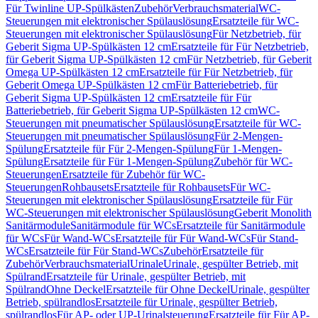
Für Twinline UP-Spülkästen
Zubehör
Verbrauchsmaterial
WC-
Steuerungen mit elektronischer Spülauslösung
Ersatzteile für WC-
Steuerungen mit elektronischer Spülauslösung
Für Netzbetrieb, für
Geberit Sigma UP-Spülkästen 12 cm
Ersatzteile für Für Netzbetrieb,
für Geberit Sigma UP-Spülkästen 12 cm
Für Netzbetrieb, für Geberit
Omega UP-Spülkästen 12 cm
Ersatzteile für Für Netzbetrieb, für
Geberit Omega UP-Spülkästen 12 cm
Für Batteriebetrieb, für
Geberit Sigma UP-Spülkästen 12 cm
Ersatzteile für Für
Batteriebetrieb, für Geberit Sigma UP-Spülkästen 12 cm
WC-
Steuerungen mit pneumatischer Spülauslösung
Ersatzteile für WC-
Steuerungen mit pneumatischer Spülauslösung
Für 2-Mengen-
Spülung
Ersatzteile für Für 2-Mengen-Spülung
Für 1-Mengen-
Spülung
Ersatzteile für Für 1-Mengen-Spülung
Zubehör für WC-
Steuerungen
Ersatzteile für Zubehör für WC-
Steuerungen
Rohbausets
Ersatzteile für Rohbausets
Für WC-
Steuerungen mit elektronischer Spülauslösung
Ersatzteile für Für
WC-Steuerungen mit elektronischer Spülauslösung
Geberit Monolith
Sanitärmodule
Sanitärmodule für WCs
Ersatzteile für Sanitärmodule
für WCs
Für Wand-WCs
Ersatzteile für Für Wand-WCs
Für Stand-
WCs
Ersatzteile für Für Stand-WCs
Zubehör
Ersatzteile für
Zubehör
Verbrauchsmaterial
Urinale
Urinale, gespülter Betrieb, mit
Spülrand
Ersatzteile für Urinale, gespülter Betrieb, mit
Spülrand
Ohne Deckel
Ersatzteile für Ohne Deckel
Urinale, gespülter
Betrieb, spülrandlos
Ersatzteile für Urinale, gespülter Betrieb,
spülrandlos
Für AP- oder UP-Urinalsteuerung
Ersatzteile für Für AP-