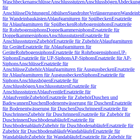
Waschbeckenanschlüsse
Anschlussstutzen
Anschlussbögen
Abdeckung
für
Anschlüsse
Dichtungen
Löthülsen
Standrohre
Verlängerungen
Wandeinb
für Wandeinbaukästen
Ablaufgarnituren für Spülbecken
Ersatzteile
für Ablaufgarnituren für Spülbecken
Rohrbogensiphons
Ersatzteile
für Rohrbogensiphons
Doppelkammersiphons
Ersatzteile für
Doppelkammersiphons
Anschlussstutzen
Ersatzteile für
Anschlussstutzen
Zubehör
Ersatzteile für Zubehör
Ablaufgarnituren
für Geräte
Ersatzteile für Ablaufgarnituren für
Geräte
Rohrbogensiphons
Ersatzteile für Rohrbogensiphons
UP-
Siphons
Ersatzteile für UP-Siphons
AP-Siphons
Ersatzteile für AP-
Siphons
Anschlüsse
Ersatzteile für
Anschlüsse
Zubehör
Ablaufgarnituren für Ausgussbecken
Ersatzteile
für Ablaufgarnituren für Ausgussbecken
Siphons
Ersatzteile für
Siphons
Anschlussbögen
Ersatzteile für
Anschlussbögen
Anschlussstutzen
Ersatzteile für
Anschlussstutzen
Ablaufventile
Ersatzteile für
Ablaufventile
Zubehör
Ersatzteile für Zubehör
Duschen und
Badewannen
Duschen
Bodenentwässerung für Duschen
Ersatzteile
für Bodenentwässerung für Duschen
Duschrinnen
Ersatzteile für
Duschrinnen
Zubehör für Duschrinnen
Ersatzteile für Zubehör für
Duschrinnen
Duschbodenabläufe
Ersatzteile für
Duschbodenabläufe
Zubehör für Duschbodenabläufe
Ersatzteile für
Zubehör für Duschbodenabläufe
Wandabläufe
Ersatzteile für
Wandabläufe
Zubehör für Wandabläufe
Ersatzteile für Zubehör für