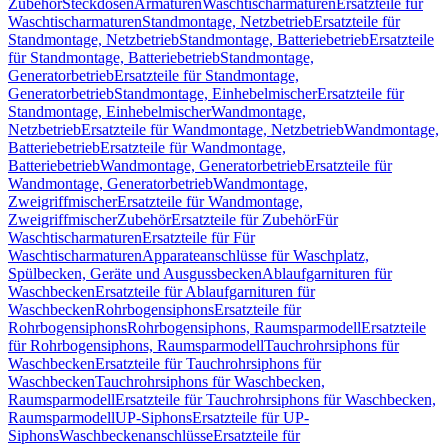
Zubehör
Steckdosen
Armaturen
Waschtischarmaturen
Ersatzteile für
Waschtischarmaturen
Standmontage, Netzbetrieb
Ersatzteile für
Standmontage, Netzbetrieb
Standmontage, Batteriebetrieb
Ersatzteile
für Standmontage, Batteriebetrieb
Standmontage,
Generatorbetrieb
Ersatzteile für Standmontage,
Generatorbetrieb
Standmontage, Einhebelmischer
Ersatzteile für
Standmontage, Einhebelmischer
Wandmontage,
Netzbetrieb
Ersatzteile für Wandmontage, Netzbetrieb
Wandmontage,
Batteriebetrieb
Ersatzteile für Wandmontage,
Batteriebetrieb
Wandmontage, Generatorbetrieb
Ersatzteile für
Wandmontage, Generatorbetrieb
Wandmontage,
Zweigriffmischer
Ersatzteile für Wandmontage,
Zweigriffmischer
Zubehör
Ersatzteile für Zubehör
Für
Waschtischarmaturen
Ersatzteile für Für
Waschtischarmaturen
Apparateanschlüsse für Waschplatz,
Spülbecken, Geräte und Ausgussbecken
Ablaufgarnituren für
Waschbecken
Ersatzteile für Ablaufgarnituren für
Waschbecken
Rohrbogensiphons
Ersatzteile für
Rohrbogensiphons
Rohrbogensiphons, Raumsparmodell
Ersatzteile
für Rohrbogensiphons, Raumsparmodell
Tauchrohrsiphons für
Waschbecken
Ersatzteile für Tauchrohrsiphons für
Waschbecken
Tauchrohrsiphons für Waschbecken,
Raumsparmodell
Ersatzteile für Tauchrohrsiphons für Waschbecken,
Raumsparmodell
UP-Siphons
Ersatzteile für UP-
Siphons
Waschbeckenanschlüsse
Ersatzteile für