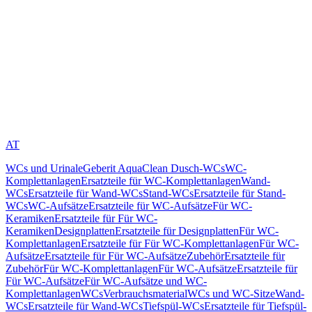
AT
WCs und Urinale
Geberit AquaClean Dusch-WCs
WC-
Komplettanlagen
Ersatzteile für WC-Komplettanlagen
Wand-
WCs
Ersatzteile für Wand-WCs
Stand-WCs
Ersatzteile für Stand-
WCs
WC-Aufsätze
Ersatzteile für WC-Aufsätze
Für WC-
Keramiken
Ersatzteile für Für WC-
Keramiken
Designplatten
Ersatzteile für Designplatten
Für WC-
Komplettanlagen
Ersatzteile für Für WC-Komplettanlagen
Für WC-
Aufsätze
Ersatzteile für Für WC-Aufsätze
Zubehör
Ersatzteile für
Zubehör
Für WC-Komplettanlagen
Für WC-Aufsätze
Ersatzteile für
Für WC-Aufsätze
Für WC-Aufsätze und WC-
Komplettanlagen
WCs
Verbrauchsmaterial
WCs und WC-Sitze
Wand-
WCs
Ersatzteile für Wand-WCs
Tiefspül-WCs
Ersatzteile für Tiefspül-