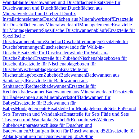
Wandabläufe
Duschwannen und Duschflächen
Ersatzteile für
Duschwannen und Duschflächen
Duschflächen aus
Mineralwerkstoff und Geberit Duofix
Installationselemente
Duschflächen aus Mineralwerkstoff
Ersatzteile
für Duschflächen aus Mineralwerkstoff
Montagelemente
Ersatzteile
für Montagelemente
Spezifische Duschwannenabläufe
Ersatzteile für
Spezifische
Duschwannenabläufe
Zubehör
Duschabtrennungen
Ersatzteile für
Duschabtrennungen
Duschseitenwände für Walk-in-
Dusche
Ersatzteile für Duschseitenwände für Walk-in-
Dusche
Zubehör
Ersatzteile für Zubehör
Nischenablageboxen für
Duschen
Ersatzteile für Nischenablageboxen für
Duschen
Nischenablageboxen
Ersatzteile für
Nischenablageboxen
Zubehör
Badewannen
Badewannen aus
Sanitäracryl
Ersatzteile für Badewannen aus
Sanitäracryl
Rechteckbadewannen
Ersatzteile für
Rechteckbadewannen
Badewannen aus Mineralwerkstoff
Ersatzteile
für Badewannen aus Mineralwerkstoff
Badewannen für
Babys
Ersatzteile für Badewannen für
Babys
Montagelemente
Ersatzteile für Montagelemente
Sets Füße und
Sets Traversen und Wandanker
Ersatzteile für Sets Füße und Sets
Traversen und Wandanker
Zubehör
Reparatursets
Weiteres
Zubehör
Apparateanschlüsse für Duschen und
Badewannen
Ablaufgarnituren für Duschwannen, d52
Ersatzteile für
Ablaufgarnituren für Duschwannen, d52
Ohne