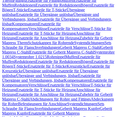
Therm
Fittings
Ersatzteile für Fittings
Muffen
Ersatzteile für
Muffen
Reduktionen
Ersatzteile für Reduktionen
Bögen
Ersatzteile für
Bögen
T-Stücke
Ersatzteile für T-Stücke
Übergänge
unlösbar
Ersatzteile für Übergänge unlösbar
Übergänge und
Verbindungen, lösbar
Ersatzteile für Übergänge und Verbindungen,
lösbar
Kompensatoren
Ersatzteile für
Kompensatoren
Verschlüsse
Ersatzteile für Verschlüsse
T-Stücke für
Heizung
Ersatzteile für T-Stücke für Heizung
Anschlüsse für
Heizung
Ersatzteile für Anschlüsse für Heizung
Zubehör für Geberit
Mapress Therm
Schutzkappen für Rohrende
Systemdichtungen
Sets
Schraube für Flanschverbindungen
Geberit Mapress C-Stahl
Geberit
Mapress C-Stahl
Ersatzteile für Geberit Mapress C-Stahl
Systemrohre
1.0034
Systemrohre 1.0215
Rohrnippel
Muffen
Ersatzteile für
Muffen
Reduktionen
Ersatzteile für Reduktionen
Bögen
Ersatzteile für
Bögen
T-Stücke
Ersatzteile für T-Stücke
Kreuzstücke
Ersatzteile für
Kreuzstücke
Übergänge unlösbar
Ersatzteile für Übergänge
unlösbar
Übergänge und Verbindungen, lösbar
Ersatzteile für
Übergänge und Verbindungen, lösbar
Kompensatoren
Ersatzteile für
Kompensatoren
Verschlüsse
Ersatzteile für Verschlüsse
T-Stücke für
Heizung
Ersatzteile für T-Stücke für Heizung
Anschlüsse für
Heizung
Ersatzteile für Anschlüsse für Heizung
Zubehör für Geberit
Mapress C-Stahl
Abdichtungen für Rohre und Fittings
Abdeckungen
für Rohre
Befestigungen für Anschlüsse
Systemdichtungen
Sets
Schraube für Flanschverbindungen
Geberit Mapress Kupfer
Geberit
Mapress Kupfer
Ersatzteile für Geberit Mapress