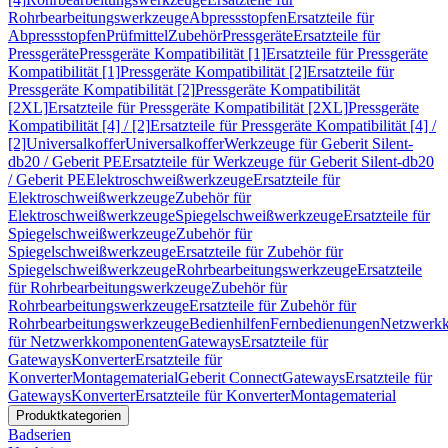
Rohrbearbeitungswerkzeuge
Abpressstopfen
Ersatzteile für
Abpressstopfen
Prüfmittel
Zubehör
Pressgeräte
Ersatzteile für
Pressgeräte
Pressgeräte Kompatibilität [1]
Ersatzteile für Pressgeräte
Kompatibilität [1]
Pressgeräte Kompatibilität [2]
Ersatzteile für
Pressgeräte Kompatibilität [2]
Pressgeräte Kompatibilität
[2XL]
Ersatzteile für Pressgeräte Kompatibilität [2XL]
Pressgeräte
Kompatibilität [4] / [2]
Ersatzteile für Pressgeräte Kompatibilität [4] /
[2]
Universalkoffer
Universalkoffer
Werkzeuge für Geberit Silent-
db20 / Geberit PE
Ersatzteile für Werkzeuge für Geberit Silent-db20
/ Geberit PE
Elektroschweißwerkzeuge
Ersatzteile für
Elektroschweißwerkzeuge
Zubehör für
Elektroschweißwerkzeuge
Spiegelschweißwerkzeuge
Ersatzteile für
Spiegelschweißwerkzeuge
Zubehör für
Spiegelschweißwerkzeuge
Ersatzteile für Zubehör für
Spiegelschweißwerkzeuge
Rohrbearbeitungswerkzeuge
Ersatzteile
für Rohrbearbeitungswerkzeuge
Zubehör für
Rohrbearbeitungswerkzeuge
Ersatzteile für Zubehör für
Rohrbearbeitungswerkzeuge
Bedienhilfen
Fernbedienungen
Netzwerk
für Netzwerkkomponenten
Gateways
Ersatzteile für
Gateways
Konverter
Ersatzteile für
Konverter
Montagematerial
Geberit Connect
Gateways
Ersatzteile für
Gateways
Konverter
Ersatzteile für Konverter
Montagematerial
Produktkategorien
Badserien