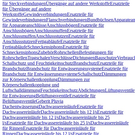
für Steckverbindungen
Übergänge auf andere Werkstoffe
Ersatzteile
für Übergänge auf andere
Werkstoffe
Gewindeverbindungen
Ersatzteile für
Gewindeverbindungen
Flanschverbindungen
Bundbüchsen
Apparatean
für Apparateanschlüsse
Anschlussbögen
Ersatzteile für
Anschlussbögen
Anschlussmuffen
Ersatzteile für
Anschlussmuffen
Anschlussstutzen
Ersatzteile für
Anschlussstutzen
Fertigabläufe
Ersatzteile für
Fertigabläufe
Schneckensiphons
Ersatzteile für
Schneckensiphons
Zubehör
Rohrschellen
Befestigungen für
Rohrschellen
Tragschalen
Verschlüsse
Dichtungen
Bauschutze
Verbrauc
Schallschutz und Feuchtigkeitsschutz
Brandschutz
Ersatzteile für
Brandschutz
Brandschutz für Entwässerungssysteme
Ersatzteile für
Brandschutz für Entwässerungssysteme
Schallschutz
Dämmungen
zur Körperschallentkopplung
Dämmungen zur
Körperschallentkopplung und
Luftschalldämmung
Feuchtigkeitsschutz
Abdichtungen
Lüftungsventile
für Entwässerung
Belüftungsventile
Ersatzteile für
Belüftungsventile
Geberit Pluvia
Dachentwässerung
Dachwassereinläufe
Ersatzteile für
Dachwassereinläufe
Dachwassereinläufe bis 12 l/s
Ersatzteile für
Dachwassereinläufe bis 12 l/s
Dachwassereinläufe bis 25
l/s
Ersatzteile für Dachwassereinläufe bis 25 l/s
Dachwassereinläufe
für Rinnen
Ersatzteile für Dachwassereinläufe für
Rinnen
Dachwassereinläufe bis 12 l/s
Ersatzteile für