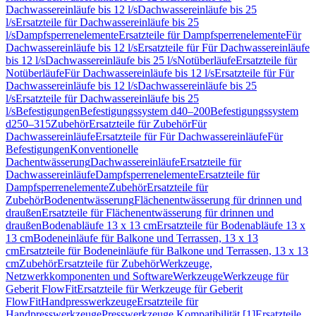
Dachwassereinläufe bis 12 l/s
Dachwassereinläufe bis 25
l/s
Ersatzteile für Dachwassereinläufe bis 25
l/s
Dampfsperrenelemente
Ersatzteile für Dampfsperrenelemente
Für
Dachwassereinläufe bis 12 l/s
Ersatzteile für Für Dachwassereinläufe
bis 12 l/s
Dachwassereinläufe bis 25 l/s
Notüberläufe
Ersatzteile für
Notüberläufe
Für Dachwassereinläufe bis 12 l/s
Ersatzteile für Für
Dachwassereinläufe bis 12 l/s
Dachwassereinläufe bis 25
l/s
Ersatzteile für Dachwassereinläufe bis 25
l/s
Befestigungen
Befestigungssystem d40–200
Befestigungssystem
d250–315
Zubehör
Ersatzteile für Zubehör
Für
Dachwassereinläufe
Ersatzteile für Für Dachwassereinläufe
Für
Befestigungen
Konventionelle
Dachentwässerung
Dachwassereinläufe
Ersatzteile für
Dachwassereinläufe
Dampfsperrenelemente
Ersatzteile für
Dampfsperrenelemente
Zubehör
Ersatzteile für
Zubehör
Bodenentwässerung
Flächenentwässerung für drinnen und
draußen
Ersatzteile für Flächenentwässerung für drinnen und
draußen
Bodenabläufe 13 x 13 cm
Ersatzteile für Bodenabläufe 13 x
13 cm
Bodeneinläufe für Balkone und Terrassen, 13 x 13
cm
Ersatzteile für Bodeneinläufe für Balkone und Terrassen, 13 x 13
cm
Zubehör
Ersatzteile für Zubehör
Werkzeuge,
Netzwerkkomponenten und Software
Werkzeuge
Werkzeuge für
Geberit FlowFit
Ersatzteile für Werkzeuge für Geberit
FlowFit
Handpresswerkzeuge
Ersatzteile für
Handpresswerkzeuge
Presswerkzeuge Kompatibilität [1]
Ersatzteile