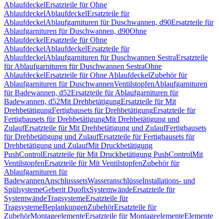
Ablaufdeckel
Ersatzteile für Ohne
Ablaufdeckel
Ablaufdeckel
Ersatzteile für
Ablaufdeckel
Ablaufgarnituren für Duschwannen, d90
Ersatzteile für
Ablaufgarnituren für Duschwannen, d90
Ohne
Ablaufdeckel
Ersatzteile für Ohne
Ablaufdeckel
Ablaufdeckel
Ersatzteile für
Ablaufdeckel
Ablaufgarnituren für Duschwannen Sestra
Ersatzteile
für Ablaufgarnituren für Duschwannen Sestra
Ohne
Ablaufdeckel
Ersatzteile für Ohne Ablaufdeckel
Zubehör für
Ablaufgarnituren für Duschwannen
Ventilstopfen
Ablaufgarnituren
für Badewannen, d52
Ersatzteile für Ablaufgarnituren für
Badewannen, d52
Mit Drehbetätigung
Ersatzteile für Mit
Drehbetätigung
Fertigbausets für Drehbetätigung
Ersatzteile für
Fertigbausets für Drehbetätigung
Mit Drehbetätigung und
Zulauf
Ersatzteile für Mit Drehbetätigung und Zulauf
Fertigbausets
für Drehbetätigung und Zulauf
Ersatzteile für Fertigbausets für
Drehbetätigung und Zulauf
Mit Druckbetätigung
PushControl
Ersatzteile für Mit Druckbetätigung PushControl
Mit
Ventilstopfen
Ersatzteile für Mit Ventilstopfen
Zubehör für
Ablaufgarnituren für
Badewannen
Anschlusssets
Wasseranschlüsse
Installations- und
Spülsysteme
Geberit Duofix
Systemwände
Ersatzteile für
Systemwände
Tragsysteme
Ersatzteile für
Tragsysteme
Beplankungen
Zubehör
Ersatzteile für
Zubehör
Montageelemente
Ersatzteile für Montageelemente
Elemente