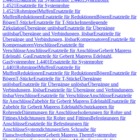
1.4521
Ersatzteile für Systemrohre
1.4521
Rohrnippel
Muffen
Ersatzteile für
Muffen
Reduktionen
Ersatzteile für Reduktionen
Bögen
Ersatzteile für
Bögen
T-Stücke
Ersatzteile für T-Stücke
Innenliegende
Zirkulation
Übergänge unlösbar
Ersatzteile für Übergänge
unlösbar
Übergänge und Verbindungen, lösbar
Ersatzteile für
Übergänge und Verbindungen, lösbar
Kompensatoren
Ersatzteile für
Kompensatoren
Verschlüsse
Ersatzteile für
Verschlüsse
Anschlüsse
Ersatzteile für Anschlüsse
Geberit Mapress
Edelstahl, Gas
Ersatzteile für Geberit Mapress Edelstahl,
Gas
Systemrohre 1.4401
Ersatzteile für Systemrohre
1.4401
Rohrnippel
Muffen
Ersatzteile für
Muffen
Reduktionen
Ersatzteile für Reduktionen
Bögen
Ersatzteile für
Bögen
T-Stücke
Ersatzteile für T-Stücke
Übergänge
unlösbar
Ersatzteile für Übergänge unlösbar
Übergänge und
Verbindungen, lösbar
Ersatzteile für Übergänge und Verbindungen,
lösbar
Verschlüsse
Ersatzteile für Verschlüsse
Anschlüsse
Ersatzteile
für Anschlüsse
Zubehör für Geberit Mapress Edelstahl
Ersatzteile für
Zubehör für Geberit Mapress Edelstahl
Schutzkappen für
Rohrende
Dämmungen für Anschlüsse
Isolierungen für Rohre und
Fittings
Abdichtungen für Rohre und Fittings
Befestigungen für
Anschlüsse
Ersatzteile für Befestigungen für
Anschlüsse
Systemdichtungen
Sets Schraube für
Flanschverbindungen
Geberit Mapress Therm
Systemrohre