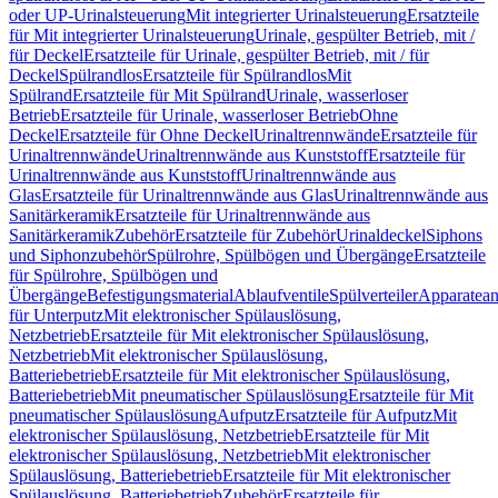
oder UP-Urinalsteuerung
Mit integrierter Urinalsteuerung
Ersatzteile
für Mit integrierter Urinalsteuerung
Urinale, gespülter Betrieb, mit /
für Deckel
Ersatzteile für Urinale, gespülter Betrieb, mit / für
Deckel
Spülrandlos
Ersatzteile für Spülrandlos
Mit
Spülrand
Ersatzteile für Mit Spülrand
Urinale, wasserloser
Betrieb
Ersatzteile für Urinale, wasserloser Betrieb
Ohne
Deckel
Ersatzteile für Ohne Deckel
Urinaltrennwände
Ersatzteile für
Urinaltrennwände
Urinaltrennwände aus Kunststoff
Ersatzteile für
Urinaltrennwände aus Kunststoff
Urinaltrennwände aus
Glas
Ersatzteile für Urinaltrennwände aus Glas
Urinaltrennwände aus
Sanitärkeramik
Ersatzteile für Urinaltrennwände aus
Sanitärkeramik
Zubehör
Ersatzteile für Zubehör
Urinaldeckel
Siphons
und Siphonzubehör
Spülrohre, Spülbögen und Übergänge
Ersatzteile
für Spülrohre, Spülbögen und
Übergänge
Befestigungsmaterial
Ablaufventile
Spülverteiler
Apparatean
für Unterputz
Mit elektronischer Spülauslösung,
Netzbetrieb
Ersatzteile für Mit elektronischer Spülauslösung,
Netzbetrieb
Mit elektronischer Spülauslösung,
Batteriebetrieb
Ersatzteile für Mit elektronischer Spülauslösung,
Batteriebetrieb
Mit pneumatischer Spülauslösung
Ersatzteile für Mit
pneumatischer Spülauslösung
Aufputz
Ersatzteile für Aufputz
Mit
elektronischer Spülauslösung, Netzbetrieb
Ersatzteile für Mit
elektronischer Spülauslösung, Netzbetrieb
Mit elektronischer
Spülauslösung, Batteriebetrieb
Ersatzteile für Mit elektronischer
Spülauslösung, Batteriebetrieb
Zubehör
Ersatzteile für