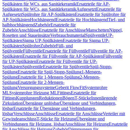
Spülkästen für WCs, aus Sanitärkeramik
Ersatzteile für AP-
Spülkästen für WCs, aus Sanitärkeramik
Aufgesetzt
Ersatzteile für
Aufgesetzt
Spülrohre für AP-Spülkästen
Ersatzteile für Spülrohre für
AP-Spülkästen
Hochhängend
Ersatzteile für Hochhängend
Tief- und
halbhochhängend
Zubehör
Ersatzteile für
Zubehör
Anschlüsse
Ersatzteile für Anschlüsse
Manschetten
Nippel,
Rosetten und Staueinsätze
Verbrauchsmaterial
Spülventile
UP-
Spülkästen
Sigma UP-Spülkästen
Ersatzteile für Sigma UP-
Spülkästen
Spülrohre
Zubehör
Füll- und
Spülventile
Füllventile
Ersatzteile für Füllventile
Füllventile für AP-
Spülkästen
Ersatzteile für Füllventile für AP-Spülkästen
Füllventile
für UP-Spülkästen
Ersatzteile für Füllventile für UP-
Spülkästen
Spülventile
Ersatzteile für Spülventile
Spül-Stopp-
Spülung
Ersatzteile für Spül-Stopp-Spülung
1-Mengen-
Spülung
Ersatzteile für 1-Mengen-Spülung
2-Mengen-
Spülung
Ersatzteile für 2-Mengen-
Spülung
Versorgungssysteme
Geberit FlowFit
Systemrohre
ML
Systemrohre Heizung ML
Fittings
Ersatzteile für
Fittings
Kupplungen
Reduktionen
Bögen
T-Stücke
Innenliegende
Zirkulation
Übergänge unlösbar
Übergänge und Verbindungen,
lösbar
Ersatzteile für Übergänge und Verbindungen,
lösbar
Verschlüsse
Anschlüsse
Ersatzteile für Anschlüsse
Verteiler mit
Gewindeanschluss
T-Stücke für Heizung
Übergänge und
Verbindungen für Heizung, lösbar
Anschlüsse für Heizung
Ersatzteile
für Anschlüsse für Heizung
Zubehör
Dämmungen für