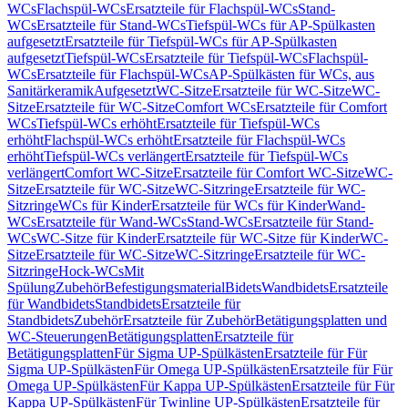
WCs
Flachspül-WCs
Ersatzteile für Flachspül-WCs
Stand-
WCs
Ersatzteile für Stand-WCs
Tiefspül-WCs für AP-Spülkasten
aufgesetzt
Ersatzteile für Tiefspül-WCs für AP-Spülkasten
aufgesetzt
Tiefspül-WCs
Ersatzteile für Tiefspül-WCs
Flachspül-
WCs
Ersatzteile für Flachspül-WCs
AP-Spülkästen für WCs, aus
Sanitärkeramik
Aufgesetzt
WC-Sitze
Ersatzteile für WC-Sitze
WC-
Sitze
Ersatzteile für WC-Sitze
Comfort WCs
Ersatzteile für Comfort
WCs
Tiefspül-WCs erhöht
Ersatzteile für Tiefspül-WCs
erhöht
Flachspül-WCs erhöht
Ersatzteile für Flachspül-WCs
erhöht
Tiefspül-WCs verlängert
Ersatzteile für Tiefspül-WCs
verlängert
Comfort WC-Sitze
Ersatzteile für Comfort WC-Sitze
WC-
Sitze
Ersatzteile für WC-Sitze
WC-Sitzringe
Ersatzteile für WC-
Sitzringe
WCs für Kinder
Ersatzteile für WCs für Kinder
Wand-
WCs
Ersatzteile für Wand-WCs
Stand-WCs
Ersatzteile für Stand-
WCs
WC-Sitze für Kinder
Ersatzteile für WC-Sitze für Kinder
WC-
Sitze
Ersatzteile für WC-Sitze
WC-Sitzringe
Ersatzteile für WC-
Sitzringe
Hock-WCs
Mit
Spülung
Zubehör
Befestigungsmaterial
Bidets
Wandbidets
Ersatzteile
für Wandbidets
Standbidets
Ersatzteile für
Standbidets
Zubehör
Ersatzteile für Zubehör
Betätigungsplatten und
WC-Steuerungen
Betätigungsplatten
Ersatzteile für
Betätigungsplatten
Für Sigma UP-Spülkästen
Ersatzteile für Für
Sigma UP-Spülkästen
Für Omega UP-Spülkästen
Ersatzteile für Für
Omega UP-Spülkästen
Für Kappa UP-Spülkästen
Ersatzteile für Für
Kappa UP-Spülkästen
Für Twinline UP-Spülkästen
Ersatzteile für