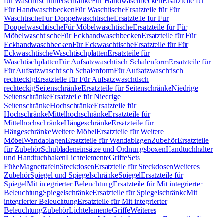
für Waschtischunterschränke
Für Handwaschbecken
Ersatzteile für
Für Handwaschbecken
Für Waschtische
Ersatzteile für Für
Waschtische
Für Doppelwaschtische
Ersatzteile für Für
Doppelwaschtische
Für Möbelwaschtische
Ersatzteile für Für
Möbelwaschtische
Für Eckhandwaschbecken
Ersatzteile für Für
Eckhandwaschbecken
Für Eckwaschtische
Ersatzteile für Für
Eckwaschtische
Waschtischplatten
Ersatzteile für
Waschtischplatten
Für Aufsatzwaschtisch Schalenform
Ersatzteile für
Für Aufsatzwaschtisch Schalenform
Für Aufsatzwaschtisch
rechteckig
Ersatzteile für Für Aufsatzwaschtisch
rechteckig
Seitenschränke
Ersatzteile für Seitenschränke
Niedrige
Seitenschränke
Ersatzteile für Niedrige
Seitenschränke
Hochschränke
Ersatzteile für
Hochschränke
Mittelhochschränke
Ersatzteile für
Mittelhochschränke
Hängeschränke
Ersatzteile für
Hängeschränke
Weitere Möbel
Ersatzteile für Weitere
Möbel
Wandablagen
Ersatzteile für Wandablagen
Zubehör
Ersatzteile
für Zubehör
Schubladeneinsätze und Ordnungsboxen
Handtuchhalter
und Handtuchhaken
Lichtelemente
Griffe
Sets
Füße
Magnettafeln
Steckdosen
Ersatzteile für Steckdosen
Weiteres
Zubehör
Spiegel und Spiegelschränke
Spiegel
Ersatzteile für
Spiegel
Mit integrierter Beleuchtung
Ersatzteile für Mit integrierter
Beleuchtung
Spiegelschränke
Ersatzteile für Spiegelschränke
Mit
integrierter Beleuchtung
Ersatzteile für Mit integrierter
Beleuchtung
Zubehör
Lichtelemente
Griffe
Weiteres