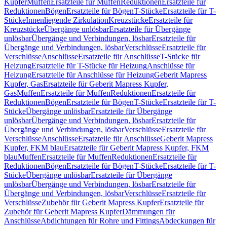
Kupfer
Muffen
Ersatzteile für Muffen
Reduktionen
Ersatzteile für
Reduktionen
Bögen
Ersatzteile für Bögen
T-Stücke
Ersatzteile für T-
Stücke
Innenliegende Zirkulation
Kreuzstücke
Ersatzteile für
Kreuzstücke
Übergänge unlösbar
Ersatzteile für Übergänge
unlösbar
Übergänge und Verbindungen, lösbar
Ersatzteile für
Übergänge und Verbindungen, lösbar
Verschlüsse
Ersatzteile für
Verschlüsse
Anschlüsse
Ersatzteile für Anschlüsse
T-Stücke für
Heizung
Ersatzteile für T-Stücke für Heizung
Anschlüsse für
Heizung
Ersatzteile für Anschlüsse für Heizung
Geberit Mapress
Kupfer, Gas
Ersatzteile für Geberit Mapress Kupfer,
Gas
Muffen
Ersatzteile für Muffen
Reduktionen
Ersatzteile für
Reduktionen
Bögen
Ersatzteile für Bögen
T-Stücke
Ersatzteile für T-
Stücke
Übergänge unlösbar
Ersatzteile für Übergänge
unlösbar
Übergänge und Verbindungen, lösbar
Ersatzteile für
Übergänge und Verbindungen, lösbar
Verschlüsse
Ersatzteile für
Verschlüsse
Anschlüsse
Ersatzteile für Anschlüsse
Geberit Mapress
Kupfer, FKM blau
Ersatzteile für Geberit Mapress Kupfer, FKM
blau
Muffen
Ersatzteile für Muffen
Reduktionen
Ersatzteile für
Reduktionen
Bögen
Ersatzteile für Bögen
T-Stücke
Ersatzteile für T-
Stücke
Übergänge unlösbar
Ersatzteile für Übergänge
unlösbar
Übergänge und Verbindungen, lösbar
Ersatzteile für
Übergänge und Verbindungen, lösbar
Verschlüsse
Ersatzteile für
Verschlüsse
Zubehör für Geberit Mapress Kupfer
Ersatzteile für
Zubehör für Geberit Mapress Kupfer
Dämmungen für
Anschlüsse
Abdichtungen für Rohre und Fittings
Abdeckungen für