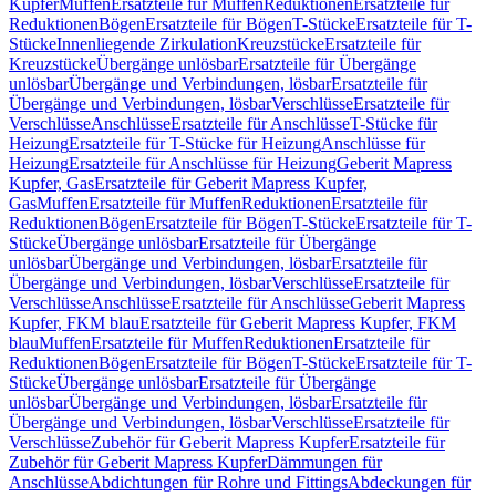
Kupfer
Muffen
Ersatzteile für Muffen
Reduktionen
Ersatzteile für
Reduktionen
Bögen
Ersatzteile für Bögen
T-Stücke
Ersatzteile für T-
Stücke
Innenliegende Zirkulation
Kreuzstücke
Ersatzteile für
Kreuzstücke
Übergänge unlösbar
Ersatzteile für Übergänge
unlösbar
Übergänge und Verbindungen, lösbar
Ersatzteile für
Übergänge und Verbindungen, lösbar
Verschlüsse
Ersatzteile für
Verschlüsse
Anschlüsse
Ersatzteile für Anschlüsse
T-Stücke für
Heizung
Ersatzteile für T-Stücke für Heizung
Anschlüsse für
Heizung
Ersatzteile für Anschlüsse für Heizung
Geberit Mapress
Kupfer, Gas
Ersatzteile für Geberit Mapress Kupfer,
Gas
Muffen
Ersatzteile für Muffen
Reduktionen
Ersatzteile für
Reduktionen
Bögen
Ersatzteile für Bögen
T-Stücke
Ersatzteile für T-
Stücke
Übergänge unlösbar
Ersatzteile für Übergänge
unlösbar
Übergänge und Verbindungen, lösbar
Ersatzteile für
Übergänge und Verbindungen, lösbar
Verschlüsse
Ersatzteile für
Verschlüsse
Anschlüsse
Ersatzteile für Anschlüsse
Geberit Mapress
Kupfer, FKM blau
Ersatzteile für Geberit Mapress Kupfer, FKM
blau
Muffen
Ersatzteile für Muffen
Reduktionen
Ersatzteile für
Reduktionen
Bögen
Ersatzteile für Bögen
T-Stücke
Ersatzteile für T-
Stücke
Übergänge unlösbar
Ersatzteile für Übergänge
unlösbar
Übergänge und Verbindungen, lösbar
Ersatzteile für
Übergänge und Verbindungen, lösbar
Verschlüsse
Ersatzteile für
Verschlüsse
Zubehör für Geberit Mapress Kupfer
Ersatzteile für
Zubehör für Geberit Mapress Kupfer
Dämmungen für
Anschlüsse
Abdichtungen für Rohre und Fittings
Abdeckungen für