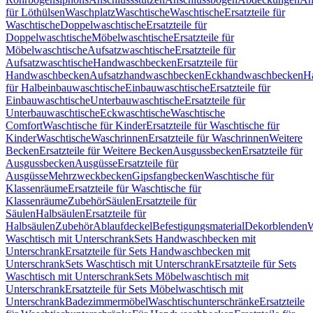
für Löthülsen
Waschplatz
Waschtische
Waschtische
Ersatzteile für
Waschtische
Doppelwaschtische
Ersatzteile für
Doppelwaschtische
Möbelwaschtische
Ersatzteile für
Möbelwaschtische
Aufsatzwaschtische
Ersatzteile für
Aufsatzwaschtische
Handwaschbecken
Ersatzteile für
Handwaschbecken
Aufsatzhandwaschbecken
Eckhandwaschbecken
H
für Halbeinbauwaschtische
Einbauwaschtische
Ersatzteile für
Einbauwaschtische
Unterbauwaschtische
Ersatzteile für
Unterbauwaschtische
Eckwaschtische
Waschtische
Comfort
Waschtische für Kinder
Ersatzteile für Waschtische für
Kinder
Waschtische
Waschrinnen
Ersatzteile für Waschrinnen
Weitere
Becken
Ersatzteile für Weitere Becken
Ausgussbecken
Ersatzteile für
Ausgussbecken
Ausgüsse
Ersatzteile für
Ausgüsse
Mehrzweckbecken
Gipsfangbecken
Waschtische für
Klassenräume
Ersatzteile für Waschtische für
Klassenräume
Zubehör
Säulen
Ersatzteile für
Säulen
Halbsäulen
Ersatzteile für
Halbsäulen
Zubehör
Ablaufdeckel
Befestigungsmaterial
Dekorblenden
W
Waschtisch mit Unterschrank
Sets Handwaschbecken mit
Unterschrank
Ersatzteile für Sets Handwaschbecken mit
Unterschrank
Sets Waschtisch mit Unterschrank
Ersatzteile für Sets
Waschtisch mit Unterschrank
Sets Möbelwaschtisch mit
Unterschrank
Ersatzteile für Sets Möbelwaschtisch mit
Unterschrank
Badezimmermöbel
Waschtischunterschränke
Ersatzteile