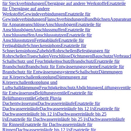
für Steckverbindungen
Übergänge auf andere Werkstoffe
Ersatzteile
für Übergänge auf andere
Werkstoffe
Gewindeverbindungen
Ersatzteile für
Gewindeverbindungen
Flanschverbindungen
Bundbüchsen
Apparatean
für Apparateanschlüsse
Anschlussbögen
Ersatzteile für
Anschlussbögen
Anschlussmuffen
Ersatzteile für
Anschlussmuffen
Anschlussstutzen
Ersatzteile für
Anschlussstutzen
Fertigabläufe
Ersatzteile für
Fertigabläufe
Schneckensiphons
Ersatzteile für
Schneckensiphons
Zubehör
Rohrschellen
Befestigungen für
Rohrschellen
Tragschalen
Verschlüsse
Dichtungen
Bauschutze
Verbrauc
Schallschutz und Feuchtigkeitsschutz
Brandschutz
Ersatzteile für
Brandschutz
Brandschutz für Entwässerungssysteme
Ersatzteile für
Brandschutz für Entwässerungssysteme
Schallschutz
Dämmungen
zur Körperschallentkopplung
Dämmungen zur
Körperschallentkopplung und
Luftschalldämmung
Feuchtigkeitsschutz
Abdichtungen
Lüftungsventile
für Entwässerung
Belüftungsventile
Ersatzteile für
Belüftungsventile
Geberit Pluvia
Dachentwässerung
Dachwassereinläufe
Ersatzteile für
Dachwassereinläufe
Dachwassereinläufe bis 12 l/s
Ersatzteile für
Dachwassereinläufe bis 12 l/s
Dachwassereinläufe bis 25
l/s
Ersatzteile für Dachwassereinläufe bis 25 l/s
Dachwassereinläufe
für Rinnen
Ersatzteile für Dachwassereinläufe für
Rinnen
Dachwassereinläufe bis 12 l/s
Ersatzteile für