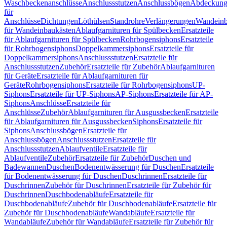
Waschbeckenanschlüsse
Anschlussstutzen
Anschlussbögen
Abdeckung
für
Anschlüsse
Dichtungen
Löthülsen
Standrohre
Verlängerungen
Wandeinb
für Wandeinbaukästen
Ablaufgarnituren für Spülbecken
Ersatzteile
für Ablaufgarnituren für Spülbecken
Rohrbogensiphons
Ersatzteile
für Rohrbogensiphons
Doppelkammersiphons
Ersatzteile für
Doppelkammersiphons
Anschlussstutzen
Ersatzteile für
Anschlussstutzen
Zubehör
Ersatzteile für Zubehör
Ablaufgarnituren
für Geräte
Ersatzteile für Ablaufgarnituren für
Geräte
Rohrbogensiphons
Ersatzteile für Rohrbogensiphons
UP-
Siphons
Ersatzteile für UP-Siphons
AP-Siphons
Ersatzteile für AP-
Siphons
Anschlüsse
Ersatzteile für
Anschlüsse
Zubehör
Ablaufgarnituren für Ausgussbecken
Ersatzteile
für Ablaufgarnituren für Ausgussbecken
Siphons
Ersatzteile für
Siphons
Anschlussbögen
Ersatzteile für
Anschlussbögen
Anschlussstutzen
Ersatzteile für
Anschlussstutzen
Ablaufventile
Ersatzteile für
Ablaufventile
Zubehör
Ersatzteile für Zubehör
Duschen und
Badewannen
Duschen
Bodenentwässerung für Duschen
Ersatzteile
für Bodenentwässerung für Duschen
Duschrinnen
Ersatzteile für
Duschrinnen
Zubehör für Duschrinnen
Ersatzteile für Zubehör für
Duschrinnen
Duschbodenabläufe
Ersatzteile für
Duschbodenabläufe
Zubehör für Duschbodenabläufe
Ersatzteile für
Zubehör für Duschbodenabläufe
Wandabläufe
Ersatzteile für
Wandabläufe
Zubehör für Wandabläufe
Ersatzteile für Zubehör für