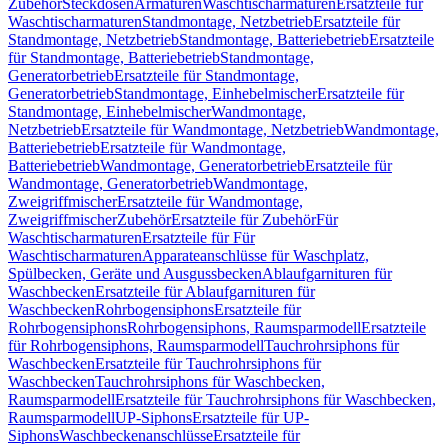
Zubehör
Steckdosen
Armaturen
Waschtischarmaturen
Ersatzteile für
Waschtischarmaturen
Standmontage, Netzbetrieb
Ersatzteile für
Standmontage, Netzbetrieb
Standmontage, Batteriebetrieb
Ersatzteile
für Standmontage, Batteriebetrieb
Standmontage,
Generatorbetrieb
Ersatzteile für Standmontage,
Generatorbetrieb
Standmontage, Einhebelmischer
Ersatzteile für
Standmontage, Einhebelmischer
Wandmontage,
Netzbetrieb
Ersatzteile für Wandmontage, Netzbetrieb
Wandmontage,
Batteriebetrieb
Ersatzteile für Wandmontage,
Batteriebetrieb
Wandmontage, Generatorbetrieb
Ersatzteile für
Wandmontage, Generatorbetrieb
Wandmontage,
Zweigriffmischer
Ersatzteile für Wandmontage,
Zweigriffmischer
Zubehör
Ersatzteile für Zubehör
Für
Waschtischarmaturen
Ersatzteile für Für
Waschtischarmaturen
Apparateanschlüsse für Waschplatz,
Spülbecken, Geräte und Ausgussbecken
Ablaufgarnituren für
Waschbecken
Ersatzteile für Ablaufgarnituren für
Waschbecken
Rohrbogensiphons
Ersatzteile für
Rohrbogensiphons
Rohrbogensiphons, Raumsparmodell
Ersatzteile
für Rohrbogensiphons, Raumsparmodell
Tauchrohrsiphons für
Waschbecken
Ersatzteile für Tauchrohrsiphons für
Waschbecken
Tauchrohrsiphons für Waschbecken,
Raumsparmodell
Ersatzteile für Tauchrohrsiphons für Waschbecken,
Raumsparmodell
UP-Siphons
Ersatzteile für UP-
Siphons
Waschbeckenanschlüsse
Ersatzteile für