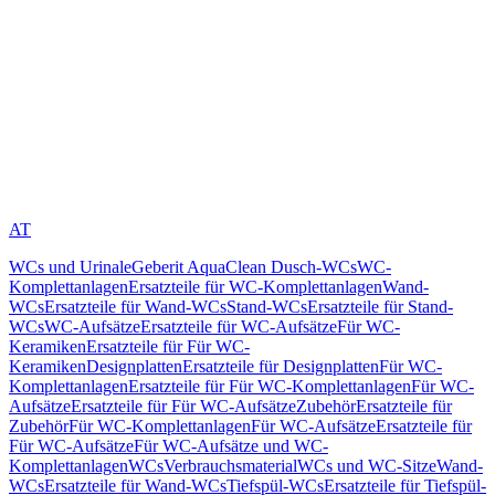
AT
WCs und Urinale
Geberit AquaClean Dusch-WCs
WC-
Komplettanlagen
Ersatzteile für WC-Komplettanlagen
Wand-
WCs
Ersatzteile für Wand-WCs
Stand-WCs
Ersatzteile für Stand-
WCs
WC-Aufsätze
Ersatzteile für WC-Aufsätze
Für WC-
Keramiken
Ersatzteile für Für WC-
Keramiken
Designplatten
Ersatzteile für Designplatten
Für WC-
Komplettanlagen
Ersatzteile für Für WC-Komplettanlagen
Für WC-
Aufsätze
Ersatzteile für Für WC-Aufsätze
Zubehör
Ersatzteile für
Zubehör
Für WC-Komplettanlagen
Für WC-Aufsätze
Ersatzteile für
Für WC-Aufsätze
Für WC-Aufsätze und WC-
Komplettanlagen
WCs
Verbrauchsmaterial
WCs und WC-Sitze
Wand-
WCs
Ersatzteile für Wand-WCs
Tiefspül-WCs
Ersatzteile für Tiefspül-