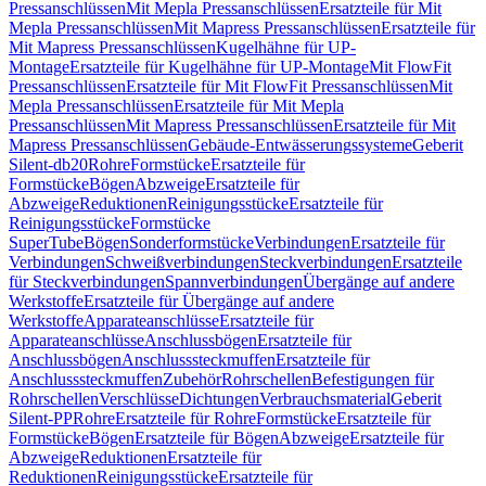
Pressanschlüssen
Mit Mepla Pressanschlüssen
Ersatzteile für Mit
Mepla Pressanschlüssen
Mit Mapress Pressanschlüssen
Ersatzteile für
Mit Mapress Pressanschlüssen
Kugelhähne für UP-
Montage
Ersatzteile für Kugelhähne für UP-Montage
Mit FlowFit
Pressanschlüssen
Ersatzteile für Mit FlowFit Pressanschlüssen
Mit
Mepla Pressanschlüssen
Ersatzteile für Mit Mepla
Pressanschlüssen
Mit Mapress Pressanschlüssen
Ersatzteile für Mit
Mapress Pressanschlüssen
Gebäude-Entwässerungssysteme
Geberit
Silent-db20
Rohre
Formstücke
Ersatzteile für
Formstücke
Bögen
Abzweige
Ersatzteile für
Abzweige
Reduktionen
Reinigungsstücke
Ersatzteile für
Reinigungsstücke
Formstücke
SuperTube
Bögen
Sonderformstücke
Verbindungen
Ersatzteile für
Verbindungen
Schweißverbindungen
Steckverbindungen
Ersatzteile
für Steckverbindungen
Spannverbindungen
Übergänge auf andere
Werkstoffe
Ersatzteile für Übergänge auf andere
Werkstoffe
Apparateanschlüsse
Ersatzteile für
Apparateanschlüsse
Anschlussbögen
Ersatzteile für
Anschlussbögen
Anschlusssteckmuffen
Ersatzteile für
Anschlusssteckmuffen
Zubehör
Rohrschellen
Befestigungen für
Rohrschellen
Verschlüsse
Dichtungen
Verbrauchsmaterial
Geberit
Silent-PP
Rohre
Ersatzteile für Rohre
Formstücke
Ersatzteile für
Formstücke
Bögen
Ersatzteile für Bögen
Abzweige
Ersatzteile für
Abzweige
Reduktionen
Ersatzteile für
Reduktionen
Reinigungsstücke
Ersatzteile für