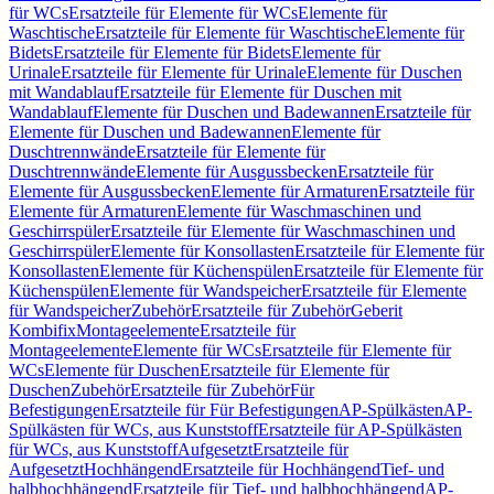
für WCs
Ersatzteile für Elemente für WCs
Elemente für
Waschtische
Ersatzteile für Elemente für Waschtische
Elemente für
Bidets
Ersatzteile für Elemente für Bidets
Elemente für
Urinale
Ersatzteile für Elemente für Urinale
Elemente für Duschen
mit Wandablauf
Ersatzteile für Elemente für Duschen mit
Wandablauf
Elemente für Duschen und Badewannen
Ersatzteile für
Elemente für Duschen und Badewannen
Elemente für
Duschtrennwände
Ersatzteile für Elemente für
Duschtrennwände
Elemente für Ausgussbecken
Ersatzteile für
Elemente für Ausgussbecken
Elemente für Armaturen
Ersatzteile für
Elemente für Armaturen
Elemente für Waschmaschinen und
Geschirrspüler
Ersatzteile für Elemente für Waschmaschinen und
Geschirrspüler
Elemente für Konsollasten
Ersatzteile für Elemente für
Konsollasten
Elemente für Küchenspülen
Ersatzteile für Elemente für
Küchenspülen
Elemente für Wandspeicher
Ersatzteile für Elemente
für Wandspeicher
Zubehör
Ersatzteile für Zubehör
Geberit
Kombifix
Montageelemente
Ersatzteile für
Montageelemente
Elemente für WCs
Ersatzteile für Elemente für
WCs
Elemente für Duschen
Ersatzteile für Elemente für
Duschen
Zubehör
Ersatzteile für Zubehör
Für
Befestigungen
Ersatzteile für Für Befestigungen
AP-Spülkästen
AP-
Spülkästen für WCs, aus Kunststoff
Ersatzteile für AP-Spülkästen
für WCs, aus Kunststoff
Aufgesetzt
Ersatzteile für
Aufgesetzt
Hochhängend
Ersatzteile für Hochhängend
Tief- und
halbhochhängend
Ersatzteile für Tief- und halbhochhängend
AP-