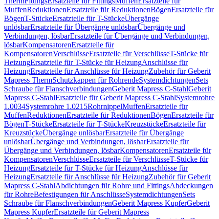
Therm
Fittings
Ersatzteile für Fittings
Muffen
Ersatzteile für
Muffen
Reduktionen
Ersatzteile für Reduktionen
Bögen
Ersatzteile für
Bögen
T-Stücke
Ersatzteile für T-Stücke
Übergänge
unlösbar
Ersatzteile für Übergänge unlösbar
Übergänge und
Verbindungen, lösbar
Ersatzteile für Übergänge und Verbindungen,
lösbar
Kompensatoren
Ersatzteile für
Kompensatoren
Verschlüsse
Ersatzteile für Verschlüsse
T-Stücke für
Heizung
Ersatzteile für T-Stücke für Heizung
Anschlüsse für
Heizung
Ersatzteile für Anschlüsse für Heizung
Zubehör für Geberit
Mapress Therm
Schutzkappen für Rohrende
Systemdichtungen
Sets
Schraube für Flanschverbindungen
Geberit Mapress C-Stahl
Geberit
Mapress C-Stahl
Ersatzteile für Geberit Mapress C-Stahl
Systemrohre
1.0034
Systemrohre 1.0215
Rohrnippel
Muffen
Ersatzteile für
Muffen
Reduktionen
Ersatzteile für Reduktionen
Bögen
Ersatzteile für
Bögen
T-Stücke
Ersatzteile für T-Stücke
Kreuzstücke
Ersatzteile für
Kreuzstücke
Übergänge unlösbar
Ersatzteile für Übergänge
unlösbar
Übergänge und Verbindungen, lösbar
Ersatzteile für
Übergänge und Verbindungen, lösbar
Kompensatoren
Ersatzteile für
Kompensatoren
Verschlüsse
Ersatzteile für Verschlüsse
T-Stücke für
Heizung
Ersatzteile für T-Stücke für Heizung
Anschlüsse für
Heizung
Ersatzteile für Anschlüsse für Heizung
Zubehör für Geberit
Mapress C-Stahl
Abdichtungen für Rohre und Fittings
Abdeckungen
für Rohre
Befestigungen für Anschlüsse
Systemdichtungen
Sets
Schraube für Flanschverbindungen
Geberit Mapress Kupfer
Geberit
Mapress Kupfer
Ersatzteile für Geberit Mapress