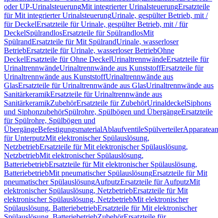
oder UP-Urinalsteuerung
Mit integrierter Urinalsteuerung
Ersatzteile
für Mit integrierter Urinalsteuerung
Urinale, gespülter Betrieb, mit /
für Deckel
Ersatzteile für Urinale, gespülter Betrieb, mit / für
Deckel
Spülrandlos
Ersatzteile für Spülrandlos
Mit
Spülrand
Ersatzteile für Mit Spülrand
Urinale, wasserloser
Betrieb
Ersatzteile für Urinale, wasserloser Betrieb
Ohne
Deckel
Ersatzteile für Ohne Deckel
Urinaltrennwände
Ersatzteile für
Urinaltrennwände
Urinaltrennwände aus Kunststoff
Ersatzteile für
Urinaltrennwände aus Kunststoff
Urinaltrennwände aus
Glas
Ersatzteile für Urinaltrennwände aus Glas
Urinaltrennwände aus
Sanitärkeramik
Ersatzteile für Urinaltrennwände aus
Sanitärkeramik
Zubehör
Ersatzteile für Zubehör
Urinaldeckel
Siphons
und Siphonzubehör
Spülrohre, Spülbögen und Übergänge
Ersatzteile
für Spülrohre, Spülbögen und
Übergänge
Befestigungsmaterial
Ablaufventile
Spülverteiler
Apparatean
für Unterputz
Mit elektronischer Spülauslösung,
Netzbetrieb
Ersatzteile für Mit elektronischer Spülauslösung,
Netzbetrieb
Mit elektronischer Spülauslösung,
Batteriebetrieb
Ersatzteile für Mit elektronischer Spülauslösung,
Batteriebetrieb
Mit pneumatischer Spülauslösung
Ersatzteile für Mit
pneumatischer Spülauslösung
Aufputz
Ersatzteile für Aufputz
Mit
elektronischer Spülauslösung, Netzbetrieb
Ersatzteile für Mit
elektronischer Spülauslösung, Netzbetrieb
Mit elektronischer
Spülauslösung, Batteriebetrieb
Ersatzteile für Mit elektronischer
Spülauslösung, Batteriebetrieb
Zubehör
Ersatzteile für