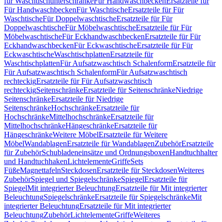
für Waschtischunterschränke
Für Handwaschbecken
Ersatzteile für
Für Handwaschbecken
Für Waschtische
Ersatzteile für Für
Waschtische
Für Doppelwaschtische
Ersatzteile für Für
Doppelwaschtische
Für Möbelwaschtische
Ersatzteile für Für
Möbelwaschtische
Für Eckhandwaschbecken
Ersatzteile für Für
Eckhandwaschbecken
Für Eckwaschtische
Ersatzteile für Für
Eckwaschtische
Waschtischplatten
Ersatzteile für
Waschtischplatten
Für Aufsatzwaschtisch Schalenform
Ersatzteile für
Für Aufsatzwaschtisch Schalenform
Für Aufsatzwaschtisch
rechteckig
Ersatzteile für Für Aufsatzwaschtisch
rechteckig
Seitenschränke
Ersatzteile für Seitenschränke
Niedrige
Seitenschränke
Ersatzteile für Niedrige
Seitenschränke
Hochschränke
Ersatzteile für
Hochschränke
Mittelhochschränke
Ersatzteile für
Mittelhochschränke
Hängeschränke
Ersatzteile für
Hängeschränke
Weitere Möbel
Ersatzteile für Weitere
Möbel
Wandablagen
Ersatzteile für Wandablagen
Zubehör
Ersatzteile
für Zubehör
Schubladeneinsätze und Ordnungsboxen
Handtuchhalter
und Handtuchhaken
Lichtelemente
Griffe
Sets
Füße
Magnettafeln
Steckdosen
Ersatzteile für Steckdosen
Weiteres
Zubehör
Spiegel und Spiegelschränke
Spiegel
Ersatzteile für
Spiegel
Mit integrierter Beleuchtung
Ersatzteile für Mit integrierter
Beleuchtung
Spiegelschränke
Ersatzteile für Spiegelschränke
Mit
integrierter Beleuchtung
Ersatzteile für Mit integrierter
Beleuchtung
Zubehör
Lichtelemente
Griffe
Weiteres