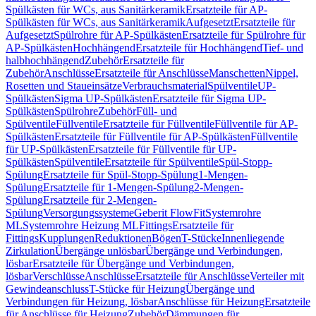
Spülkästen für WCs, aus Sanitärkeramik
Ersatzteile für AP-
Spülkästen für WCs, aus Sanitärkeramik
Aufgesetzt
Ersatzteile für
Aufgesetzt
Spülrohre für AP-Spülkästen
Ersatzteile für Spülrohre für
AP-Spülkästen
Hochhängend
Ersatzteile für Hochhängend
Tief- und
halbhochhängend
Zubehör
Ersatzteile für
Zubehör
Anschlüsse
Ersatzteile für Anschlüsse
Manschetten
Nippel,
Rosetten und Staueinsätze
Verbrauchsmaterial
Spülventile
UP-
Spülkästen
Sigma UP-Spülkästen
Ersatzteile für Sigma UP-
Spülkästen
Spülrohre
Zubehör
Füll- und
Spülventile
Füllventile
Ersatzteile für Füllventile
Füllventile für AP-
Spülkästen
Ersatzteile für Füllventile für AP-Spülkästen
Füllventile
für UP-Spülkästen
Ersatzteile für Füllventile für UP-
Spülkästen
Spülventile
Ersatzteile für Spülventile
Spül-Stopp-
Spülung
Ersatzteile für Spül-Stopp-Spülung
1-Mengen-
Spülung
Ersatzteile für 1-Mengen-Spülung
2-Mengen-
Spülung
Ersatzteile für 2-Mengen-
Spülung
Versorgungssysteme
Geberit FlowFit
Systemrohre
ML
Systemrohre Heizung ML
Fittings
Ersatzteile für
Fittings
Kupplungen
Reduktionen
Bögen
T-Stücke
Innenliegende
Zirkulation
Übergänge unlösbar
Übergänge und Verbindungen,
lösbar
Ersatzteile für Übergänge und Verbindungen,
lösbar
Verschlüsse
Anschlüsse
Ersatzteile für Anschlüsse
Verteiler mit
Gewindeanschluss
T-Stücke für Heizung
Übergänge und
Verbindungen für Heizung, lösbar
Anschlüsse für Heizung
Ersatzteile
für Anschlüsse für Heizung
Zubehör
Dämmungen für