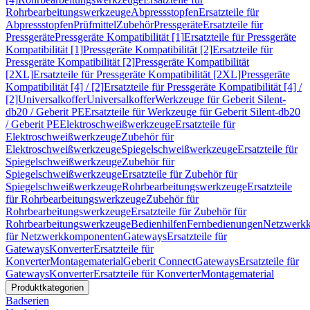
Rohrbearbeitungswerkzeuge
Abpressstopfen
Ersatzteile für
Abpressstopfen
Prüfmittel
Zubehör
Pressgeräte
Ersatzteile für
Pressgeräte
Pressgeräte Kompatibilität [1]
Ersatzteile für Pressgeräte
Kompatibilität [1]
Pressgeräte Kompatibilität [2]
Ersatzteile für
Pressgeräte Kompatibilität [2]
Pressgeräte Kompatibilität
[2XL]
Ersatzteile für Pressgeräte Kompatibilität [2XL]
Pressgeräte
Kompatibilität [4] / [2]
Ersatzteile für Pressgeräte Kompatibilität [4] /
[2]
Universalkoffer
Universalkoffer
Werkzeuge für Geberit Silent-
db20 / Geberit PE
Ersatzteile für Werkzeuge für Geberit Silent-db20
/ Geberit PE
Elektroschweißwerkzeuge
Ersatzteile für
Elektroschweißwerkzeuge
Zubehör für
Elektroschweißwerkzeuge
Spiegelschweißwerkzeuge
Ersatzteile für
Spiegelschweißwerkzeuge
Zubehör für
Spiegelschweißwerkzeuge
Ersatzteile für Zubehör für
Spiegelschweißwerkzeuge
Rohrbearbeitungswerkzeuge
Ersatzteile
für Rohrbearbeitungswerkzeuge
Zubehör für
Rohrbearbeitungswerkzeuge
Ersatzteile für Zubehör für
Rohrbearbeitungswerkzeuge
Bedienhilfen
Fernbedienungen
Netzwerk
für Netzwerkkomponenten
Gateways
Ersatzteile für
Gateways
Konverter
Ersatzteile für
Konverter
Montagematerial
Geberit Connect
Gateways
Ersatzteile für
Gateways
Konverter
Ersatzteile für Konverter
Montagematerial
Produktkategorien
Badserien