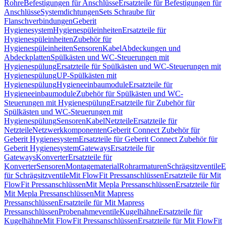
Rohre
Befestigungen für Anschlüsse
Ersatzteile für Befestigungen für
Anschlüsse
Systemdichtungen
Sets Schraube für
Flanschverbindungen
Geberit
Hygienesystem
Hygienespüleinheiten
Ersatzteile für
Hygienespüleinheiten
Zubehör für
Hygienespüleinheiten
Sensoren
Kabel
Abdeckungen und
Abdeckplatten
Spülkästen und WC-Steuerungen mit
Hygienespülung
Ersatzteile für Spülkästen und WC-Steuerungen mit
Hygienespülung
UP-Spülkästen mit
Hygienespülung
Hygieneeinbaumodule
Ersatzteile für
Hygieneeinbaumodule
Zubehör für Spülkästen und WC-
Steuerungen mit Hygienespülung
Ersatzteile für Zubehör für
Spülkästen und WC-Steuerungen mit
Hygienespülung
Sensoren
Kabel
Netzteile
Ersatzteile für
Netzteile
Netzwerkkomponenten
Geberit Connect Zubehör für
Geberit Hygienesystem
Ersatzteile für Geberit Connect Zubehör für
Geberit Hygienesystem
Gateways
Ersatzteile für
Gateways
Konverter
Ersatzteile für
Konverter
Sensoren
Montagematerial
Rohrarmaturen
Schrägsitzventile
E
für Schrägsitzventile
Mit FlowFit Pressanschlüssen
Ersatzteile für Mit
FlowFit Pressanschlüssen
Mit Mepla Pressanschlüssen
Ersatzteile für
Mit Mepla Pressanschlüssen
Mit Mapress
Pressanschlüssen
Ersatzteile für Mit Mapress
Pressanschlüssen
Probenahmeventile
Kugelhähne
Ersatzteile für
Kugelhähne
Mit FlowFit Pressanschlüssen
Ersatzteile für Mit FlowFit