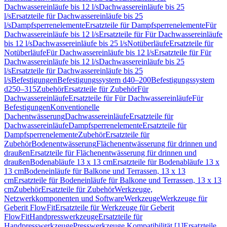
Dachwassereinläufe bis 12 l/s
Dachwassereinläufe bis 25
l/s
Ersatzteile für Dachwassereinläufe bis 25
l/s
Dampfsperrenelemente
Ersatzteile für Dampfsperrenelemente
Für
Dachwassereinläufe bis 12 l/s
Ersatzteile für Für Dachwassereinläufe
bis 12 l/s
Dachwassereinläufe bis 25 l/s
Notüberläufe
Ersatzteile für
Notüberläufe
Für Dachwassereinläufe bis 12 l/s
Ersatzteile für Für
Dachwassereinläufe bis 12 l/s
Dachwassereinläufe bis 25
l/s
Ersatzteile für Dachwassereinläufe bis 25
l/s
Befestigungen
Befestigungssystem d40–200
Befestigungssystem
d250–315
Zubehör
Ersatzteile für Zubehör
Für
Dachwassereinläufe
Ersatzteile für Für Dachwassereinläufe
Für
Befestigungen
Konventionelle
Dachentwässerung
Dachwassereinläufe
Ersatzteile für
Dachwassereinläufe
Dampfsperrenelemente
Ersatzteile für
Dampfsperrenelemente
Zubehör
Ersatzteile für
Zubehör
Bodenentwässerung
Flächenentwässerung für drinnen und
draußen
Ersatzteile für Flächenentwässerung für drinnen und
draußen
Bodenabläufe 13 x 13 cm
Ersatzteile für Bodenabläufe 13 x
13 cm
Bodeneinläufe für Balkone und Terrassen, 13 x 13
cm
Ersatzteile für Bodeneinläufe für Balkone und Terrassen, 13 x 13
cm
Zubehör
Ersatzteile für Zubehör
Werkzeuge,
Netzwerkkomponenten und Software
Werkzeuge
Werkzeuge für
Geberit FlowFit
Ersatzteile für Werkzeuge für Geberit
FlowFit
Handpresswerkzeuge
Ersatzteile für
Handpresswerkzeuge
Presswerkzeuge Kompatibilität [1]
Ersatzteile