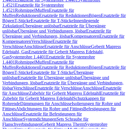
1.4521
Ersatzteile für Systemrohre
1.4521
Rohrnippel
Muffen
Ersatzteile für
Muffen
Reduktionen
Ersatzteile für Reduktionen
Bögen
Ersatzteile für
Bögen
T-Stücke
Ersatzteile für T-Stücke
Innenliegende
Zirkulation
Übergänge unlösbar
Ersatzteile für Übergänge
unlösbar
Übergänge und Verbindungen, lösbar
Ersatzteile für
Übergänge und Verbindungen, lösbar
Kompensatoren
Ersatzteile für
Kompensatoren
Verschlüsse
Ersatzteile für
Verschlüsse
Anschlüsse
Ersatzteile für Anschlüsse
Geberit Mapress
Edelstahl, Gas
Ersatzteile für Geberit Mapress Edelstahl,
Gas
Systemrohre 1.4401
Ersatzteile für Systemrohre
1.4401
Rohrnippel
Muffen
Ersatzteile für
Muffen
Reduktionen
Ersatzteile für Reduktionen
Bögen
Ersatzteile für
Bögen
T-Stücke
Ersatzteile für T-Stücke
Übergänge
unlösbar
Ersatzteile für Übergänge unlösbar
Übergänge und
Verbindungen, lösbar
Ersatzteile für Übergänge und Verbindungen,
lösbar
Verschlüsse
Ersatzteile für Verschlüsse
Anschlüsse
Ersatzteile
für Anschlüsse
Zubehör für Geberit Mapress Edelstahl
Ersatzteile für
Zubehör für Geberit Mapress Edelstahl
Schutzkappen für
Rohrende
Dämmungen für Anschlüsse
Isolierungen für Rohre und
Fittings
Abdichtungen für Rohre und Fittings
Befestigungen für
Anschlüsse
Ersatzteile für Befestigungen für
Anschlüsse
Systemdichtungen
Sets Schraube für
Flanschverbindungen
Geberit Mapress Therm
Systemrohre