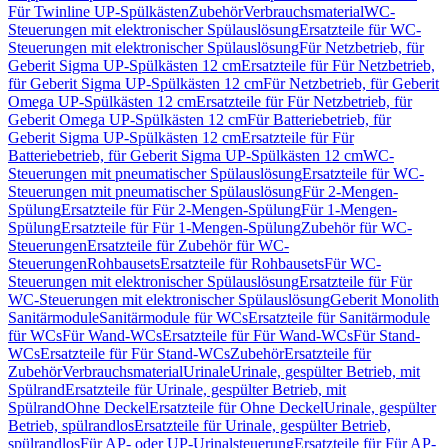
Für Twinline UP-Spülkästen
Zubehör
Verbrauchsmaterial
WC-
Steuerungen mit elektronischer Spülauslösung
Ersatzteile für WC-
Steuerungen mit elektronischer Spülauslösung
Für Netzbetrieb, für
Geberit Sigma UP-Spülkästen 12 cm
Ersatzteile für Für Netzbetrieb,
für Geberit Sigma UP-Spülkästen 12 cm
Für Netzbetrieb, für Geberit
Omega UP-Spülkästen 12 cm
Ersatzteile für Für Netzbetrieb, für
Geberit Omega UP-Spülkästen 12 cm
Für Batteriebetrieb, für
Geberit Sigma UP-Spülkästen 12 cm
Ersatzteile für Für
Batteriebetrieb, für Geberit Sigma UP-Spülkästen 12 cm
WC-
Steuerungen mit pneumatischer Spülauslösung
Ersatzteile für WC-
Steuerungen mit pneumatischer Spülauslösung
Für 2-Mengen-
Spülung
Ersatzteile für Für 2-Mengen-Spülung
Für 1-Mengen-
Spülung
Ersatzteile für Für 1-Mengen-Spülung
Zubehör für WC-
Steuerungen
Ersatzteile für Zubehör für WC-
Steuerungen
Rohbausets
Ersatzteile für Rohbausets
Für WC-
Steuerungen mit elektronischer Spülauslösung
Ersatzteile für Für
WC-Steuerungen mit elektronischer Spülauslösung
Geberit Monolith
Sanitärmodule
Sanitärmodule für WCs
Ersatzteile für Sanitärmodule
für WCs
Für Wand-WCs
Ersatzteile für Für Wand-WCs
Für Stand-
WCs
Ersatzteile für Für Stand-WCs
Zubehör
Ersatzteile für
Zubehör
Verbrauchsmaterial
Urinale
Urinale, gespülter Betrieb, mit
Spülrand
Ersatzteile für Urinale, gespülter Betrieb, mit
Spülrand
Ohne Deckel
Ersatzteile für Ohne Deckel
Urinale, gespülter
Betrieb, spülrandlos
Ersatzteile für Urinale, gespülter Betrieb,
spülrandlos
Für AP- oder UP-Urinalsteuerung
Ersatzteile für Für AP-