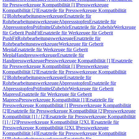
für Presswerkzeuge Kompatibilität [1]
Presswerkzeuge
Kompatibilität [2]
Ersatzteile für Presswerkzeuge Kompatibilität
[2]
Rohrbearbeitungswerkzeuge
Ersatzteile für
Rohrbearbeitungswerkzeuge
Abpressstopfen
Ersatzteile für
Abpressstopfen
Prüfmittel
Zubehör
Ersatzteile für Zubehör
Werkzeuge
für Geberit PushFit
Ersatzteile für Werkzeuge für Geberit
PushFit
Rohrbearbeitungswerkzeuge
Ersatzteile für
Rohrbearbeitungswerkzeuge
Werkzeuge für Geberit
Mepla
Ersatzteile für Werkzeuge für Geberit
Mepla
Handpresswerkzeuge
Ersatzteile für
Handpresswerkzeuge
Presswerkzeuge Kompatibilität [1]
Ersatzteile
für Presswerkzeuge Kompatibilität [1]
Presswerkzeuge
Kompatibilität [2]
Ersatzteile für Presswerkzeuge Kompatibilität
[2]
Rohrbearbeitungswerkzeuge
Ersatzteile für
Rohrbearbeitungswerkzeuge
Abpressstopfen
Ersatzteile für
Abpressstopfen
Prüfmittel
Zubehör
Werkzeuge für Geberit
Mapress
Ersatzteile für Werkzeuge für Geberit
Mapress
Presswerkzeuge Kompatibilität [1]
Ersatzteile für
Presswerkzeuge Kompatibilität [1]
Presswerkzeuge Kompatibilität
[2]
Ersatzteile für Presswerkzeuge Kompatibilität [2]
Presswerkzeuge
Kompatibilität [1] / [2]
Ersatzteile für Presswerkzeuge Kompatibilität
[1] / [2]
Presswerkzeuge Kompatibilität [2XL]
Ersatzteile für
Presswerkzeuge Kompatibilität [2XL]
Presswerkzeuge
Kompatibilität [4]
Ersatzteile für Presswerkzeuge Kompatibilität
[4]
Rohrbearbeitungswerkzeuge
Ersatzteile für