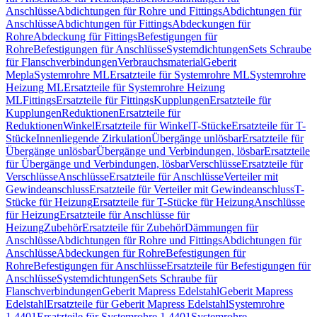
Anschlüsse
Abdichtungen für Rohre und Fittings
Abdichtungen für
Anschlüsse
Abdichtungen für Fittings
Abdeckungen für
Rohre
Abdeckung für Fittings
Befestigungen für
Rohre
Befestigungen für Anschlüsse
Systemdichtungen
Sets Schraube
für Flanschverbindungen
Verbrauchsmaterial
Geberit
Mepla
Systemrohre ML
Ersatzteile für Systemrohre ML
Systemrohre
Heizung ML
Ersatzteile für Systemrohre Heizung
ML
Fittings
Ersatzteile für Fittings
Kupplungen
Ersatzteile für
Kupplungen
Reduktionen
Ersatzteile für
Reduktionen
Winkel
Ersatzteile für Winkel
T-Stücke
Ersatzteile für T-
Stücke
Innenliegende Zirkulation
Übergänge unlösbar
Ersatzteile für
Übergänge unlösbar
Übergänge und Verbindungen, lösbar
Ersatzteile
für Übergänge und Verbindungen, lösbar
Verschlüsse
Ersatzteile für
Verschlüsse
Anschlüsse
Ersatzteile für Anschlüsse
Verteiler mit
Gewindeanschluss
Ersatzteile für Verteiler mit Gewindeanschluss
T-
Stücke für Heizung
Ersatzteile für T-Stücke für Heizung
Anschlüsse
für Heizung
Ersatzteile für Anschlüsse für
Heizung
Zubehör
Ersatzteile für Zubehör
Dämmungen für
Anschlüsse
Abdichtungen für Rohre und Fittings
Abdichtungen für
Anschlüsse
Abdeckungen für Rohre
Befestigungen für
Rohre
Befestigungen für Anschlüsse
Ersatzteile für Befestigungen für
Anschlüsse
Systemdichtungen
Sets Schraube für
Flanschverbindungen
Geberit Mapress Edelstahl
Geberit Mapress
Edelstahl
Ersatzteile für Geberit Mapress Edelstahl
Systemrohre
1.4401
Ersatzteile für Systemrohre 1.4401
Systemrohre