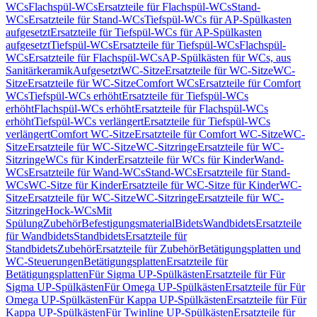
WCs
Flachspül-WCs
Ersatzteile für Flachspül-WCs
Stand-
WCs
Ersatzteile für Stand-WCs
Tiefspül-WCs für AP-Spülkasten
aufgesetzt
Ersatzteile für Tiefspül-WCs für AP-Spülkasten
aufgesetzt
Tiefspül-WCs
Ersatzteile für Tiefspül-WCs
Flachspül-
WCs
Ersatzteile für Flachspül-WCs
AP-Spülkästen für WCs, aus
Sanitärkeramik
Aufgesetzt
WC-Sitze
Ersatzteile für WC-Sitze
WC-
Sitze
Ersatzteile für WC-Sitze
Comfort WCs
Ersatzteile für Comfort
WCs
Tiefspül-WCs erhöht
Ersatzteile für Tiefspül-WCs
erhöht
Flachspül-WCs erhöht
Ersatzteile für Flachspül-WCs
erhöht
Tiefspül-WCs verlängert
Ersatzteile für Tiefspül-WCs
verlängert
Comfort WC-Sitze
Ersatzteile für Comfort WC-Sitze
WC-
Sitze
Ersatzteile für WC-Sitze
WC-Sitzringe
Ersatzteile für WC-
Sitzringe
WCs für Kinder
Ersatzteile für WCs für Kinder
Wand-
WCs
Ersatzteile für Wand-WCs
Stand-WCs
Ersatzteile für Stand-
WCs
WC-Sitze für Kinder
Ersatzteile für WC-Sitze für Kinder
WC-
Sitze
Ersatzteile für WC-Sitze
WC-Sitzringe
Ersatzteile für WC-
Sitzringe
Hock-WCs
Mit
Spülung
Zubehör
Befestigungsmaterial
Bidets
Wandbidets
Ersatzteile
für Wandbidets
Standbidets
Ersatzteile für
Standbidets
Zubehör
Ersatzteile für Zubehör
Betätigungsplatten und
WC-Steuerungen
Betätigungsplatten
Ersatzteile für
Betätigungsplatten
Für Sigma UP-Spülkästen
Ersatzteile für Für
Sigma UP-Spülkästen
Für Omega UP-Spülkästen
Ersatzteile für Für
Omega UP-Spülkästen
Für Kappa UP-Spülkästen
Ersatzteile für Für
Kappa UP-Spülkästen
Für Twinline UP-Spülkästen
Ersatzteile für