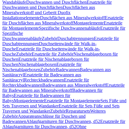
Wandabläufe
Duschwannen und Duschflächen
Ersatzteile für
Duschwannen und Duschflächen
Duschflächen aus
Mineralwerkstoff und Geberit Duofix
Installationselemente
Duschflächen aus Mineralwerkstoff
Ersatzteile
für Duschflächen aus Mineralwerkstoff
Montagelemente
Ersatzteile
für Montagelemente
Spezifische Duschwannenabläufe
Ersatzteile für
Spezifische
Duschwannenabläufe
Zubehör
Duschabtrennungen
Ersatzteile für
Duschabtrennungen
Duschseitenwände für Walk-in-
Dusche
Ersatzteile für Duschseitenwände für Walk-in-
Dusche
Zubehör
Ersatzteile für Zubehör
Nischenablageboxen für
Duschen
Ersatzteile für Nischenablageboxen für
Duschen
Nischenablageboxen
Ersatzteile für
Nischenablageboxen
Zubehör
Badewannen
Badewannen aus
Sanitäracryl
Ersatzteile für Badewannen aus
Sanitäracryl
Rechteckbadewannen
Ersatzteile für
Rechteckbadewannen
Badewannen aus Mineralwerkstoff
Ersatzteile
für Badewannen aus Mineralwerkstoff
Badewannen für
Babys
Ersatzteile für Badewannen für
Babys
Montagelemente
Ersatzteile für Montagelemente
Sets Füße und
Sets Traversen und Wandanker
Ersatzteile für Sets Füße und Sets
Traversen und Wandanker
Zubehör
Reparatursets
Weiteres
Zubehör
Apparateanschlüsse für Duschen und
Badewannen
Ablaufgarnituren für Duschwannen, d52
Ersatzteile für
Ablaufgarnituren für Duschwannen, d52
Ohne