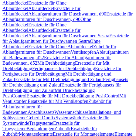
Ablaufdeckel
Ersatzteile für Ohne
Ablaufdeckel
Ablaufdeckel
Ersatzteile für
Ablaufdeckel
Ablaufgarnituren für Duschwannen, d90
Ersatzteile für
Ablaufgarnituren für Duschwannen, d90
Ohne
Ablaufdeckel
Ersatzteile für Ohne
Ablaufdeckel
Ablaufdeckel
Ersatzteile für
Ablaufdeckel
Ablaufgarnituren für Duschwannen Sestra
Ersatzteile
für Ablaufgarnituren für Duschwannen Sestra
Ohne
Ablaufdeckel
Ersatzteile für Ohne Ablaufdeckel
Zubehör für
Ablaufgarnituren für Duschwannen
Ventilstopfen
Ablaufgarnituren
für Badewannen, d52
Ersatzteile für Ablaufgarnituren für
Badewannen, d52
Mit Drehbetätigung
Ersatzteile für Mit
Drehbetätigung
Fertigbausets für Drehbetätigung
Ersatzteile für
Fertigbausets für Drehbetätigung
Mit Drehbetätigung und
Zulauf
Ersatzteile für Mit Drehbetätigung und Zulauf
Fertigbausets
für Drehbetätigung und Zulauf
Ersatzteile für Fertigbausets für
Drehbetätigung und Zulauf
Mit Druckbetätigung
PushControl
Ersatzteile für Mit Druckbetätigung PushControl
Mit
Ventilstopfen
Ersatzteile für Mit Ventilstopfen
Zubehör für
Ablaufgarnituren für
Badewannen
Anschlusssets
Wasseranschlüsse
Installations- und
Spülsysteme
Geberit Duofix
Systemwände
Ersatzteile für
Systemwände
Tragsysteme
Ersatzteile für
Tragsysteme
Beplankungen
Zubehör
Ersatzteile für
Zubehör
Montageelemente
Ersatzteile für Montageelemente
Elemente