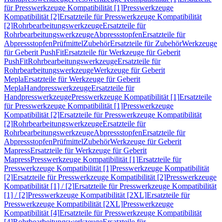
für Presswerkzeuge Kompatibilität [1]
Presswerkzeuge
Kompatibilität [2]
Ersatzteile für Presswerkzeuge Kompatibilität
[2]
Rohrbearbeitungswerkzeuge
Ersatzteile für
Rohrbearbeitungswerkzeuge
Abpressstopfen
Ersatzteile für
Abpressstopfen
Prüfmittel
Zubehör
Ersatzteile für Zubehör
Werkzeuge
für Geberit PushFit
Ersatzteile für Werkzeuge für Geberit
PushFit
Rohrbearbeitungswerkzeuge
Ersatzteile für
Rohrbearbeitungswerkzeuge
Werkzeuge für Geberit
Mepla
Ersatzteile für Werkzeuge für Geberit
Mepla
Handpresswerkzeuge
Ersatzteile für
Handpresswerkzeuge
Presswerkzeuge Kompatibilität [1]
Ersatzteile
für Presswerkzeuge Kompatibilität [1]
Presswerkzeuge
Kompatibilität [2]
Ersatzteile für Presswerkzeuge Kompatibilität
[2]
Rohrbearbeitungswerkzeuge
Ersatzteile für
Rohrbearbeitungswerkzeuge
Abpressstopfen
Ersatzteile für
Abpressstopfen
Prüfmittel
Zubehör
Werkzeuge für Geberit
Mapress
Ersatzteile für Werkzeuge für Geberit
Mapress
Presswerkzeuge Kompatibilität [1]
Ersatzteile für
Presswerkzeuge Kompatibilität [1]
Presswerkzeuge Kompatibilität
[2]
Ersatzteile für Presswerkzeuge Kompatibilität [2]
Presswerkzeuge
Kompatibilität [1] / [2]
Ersatzteile für Presswerkzeuge Kompatibilität
[1] / [2]
Presswerkzeuge Kompatibilität [2XL]
Ersatzteile für
Presswerkzeuge Kompatibilität [2XL]
Presswerkzeuge
Kompatibilität [4]
Ersatzteile für Presswerkzeuge Kompatibilität
[4]
Rohrbearbeitungswerkzeuge
Ersatzteile für