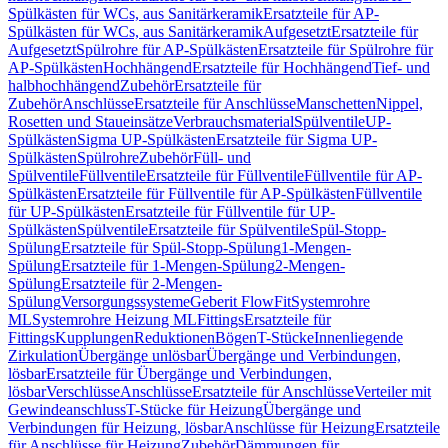
Spülkästen für WCs, aus Sanitärkeramik
Ersatzteile für AP-
Spülkästen für WCs, aus Sanitärkeramik
Aufgesetzt
Ersatzteile für
Aufgesetzt
Spülrohre für AP-Spülkästen
Ersatzteile für Spülrohre für
AP-Spülkästen
Hochhängend
Ersatzteile für Hochhängend
Tief- und
halbhochhängend
Zubehör
Ersatzteile für
Zubehör
Anschlüsse
Ersatzteile für Anschlüsse
Manschetten
Nippel,
Rosetten und Staueinsätze
Verbrauchsmaterial
Spülventile
UP-
Spülkästen
Sigma UP-Spülkästen
Ersatzteile für Sigma UP-
Spülkästen
Spülrohre
Zubehör
Füll- und
Spülventile
Füllventile
Ersatzteile für Füllventile
Füllventile für AP-
Spülkästen
Ersatzteile für Füllventile für AP-Spülkästen
Füllventile
für UP-Spülkästen
Ersatzteile für Füllventile für UP-
Spülkästen
Spülventile
Ersatzteile für Spülventile
Spül-Stopp-
Spülung
Ersatzteile für Spül-Stopp-Spülung
1-Mengen-
Spülung
Ersatzteile für 1-Mengen-Spülung
2-Mengen-
Spülung
Ersatzteile für 2-Mengen-
Spülung
Versorgungssysteme
Geberit FlowFit
Systemrohre
ML
Systemrohre Heizung ML
Fittings
Ersatzteile für
Fittings
Kupplungen
Reduktionen
Bögen
T-Stücke
Innenliegende
Zirkulation
Übergänge unlösbar
Übergänge und Verbindungen,
lösbar
Ersatzteile für Übergänge und Verbindungen,
lösbar
Verschlüsse
Anschlüsse
Ersatzteile für Anschlüsse
Verteiler mit
Gewindeanschluss
T-Stücke für Heizung
Übergänge und
Verbindungen für Heizung, lösbar
Anschlüsse für Heizung
Ersatzteile
für Anschlüsse für Heizung
Zubehör
Dämmungen für