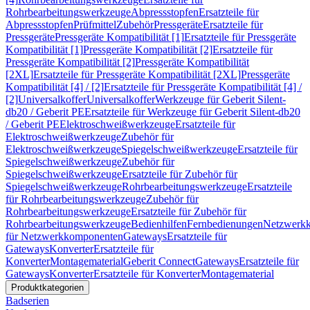
Rohrbearbeitungswerkzeuge
Abpressstopfen
Ersatzteile für
Abpressstopfen
Prüfmittel
Zubehör
Pressgeräte
Ersatzteile für
Pressgeräte
Pressgeräte Kompatibilität [1]
Ersatzteile für Pressgeräte
Kompatibilität [1]
Pressgeräte Kompatibilität [2]
Ersatzteile für
Pressgeräte Kompatibilität [2]
Pressgeräte Kompatibilität
[2XL]
Ersatzteile für Pressgeräte Kompatibilität [2XL]
Pressgeräte
Kompatibilität [4] / [2]
Ersatzteile für Pressgeräte Kompatibilität [4] /
[2]
Universalkoffer
Universalkoffer
Werkzeuge für Geberit Silent-
db20 / Geberit PE
Ersatzteile für Werkzeuge für Geberit Silent-db20
/ Geberit PE
Elektroschweißwerkzeuge
Ersatzteile für
Elektroschweißwerkzeuge
Zubehör für
Elektroschweißwerkzeuge
Spiegelschweißwerkzeuge
Ersatzteile für
Spiegelschweißwerkzeuge
Zubehör für
Spiegelschweißwerkzeuge
Ersatzteile für Zubehör für
Spiegelschweißwerkzeuge
Rohrbearbeitungswerkzeuge
Ersatzteile
für Rohrbearbeitungswerkzeuge
Zubehör für
Rohrbearbeitungswerkzeuge
Ersatzteile für Zubehör für
Rohrbearbeitungswerkzeuge
Bedienhilfen
Fernbedienungen
Netzwerk
für Netzwerkkomponenten
Gateways
Ersatzteile für
Gateways
Konverter
Ersatzteile für
Konverter
Montagematerial
Geberit Connect
Gateways
Ersatzteile für
Gateways
Konverter
Ersatzteile für Konverter
Montagematerial
Produktkategorien
Badserien