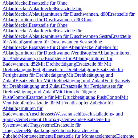
Ablaufdeckel
Ersatzteile für Ohne
Ablaufdeckel
Ablaufdeckel
Ersatzteile für
Ablaufdeckel
Ablaufgarnituren für Duschwannen, d90
Ersatzteile für
Ablaufgarnituren für Duschwannen, d90
Ohne
Ablaufdeckel
Ersatzteile für Ohne
Ablaufdeckel
Ablaufdeckel
Ersatzteile für
Ablaufdeckel
Ablaufgarnituren für Duschwannen Sestra
Ersatzteile
für Ablaufgarnituren für Duschwannen Sestra
Ohne
Ablaufdeckel
Ersatzteile für Ohne Ablaufdeckel
Zubehör für
Ablaufgarnituren für Duschwannen
Ventilstopfen
Ablaufgarnituren
für Badewannen, d52
Ersatzteile für Ablaufgarnituren für
Badewannen, d52
Mit Drehbetätigung
Ersatzteile für Mit
Drehbetätigung
Fertigbausets für Drehbetätigung
Ersatzteile für
Fertigbausets für Drehbetätigung
Mit Drehbetätigung und
Zulauf
Ersatzteile für Mit Drehbetätigung und Zulauf
Fertigbausets
für Drehbetätigung und Zulauf
Ersatzteile für Fertigbausets für
Drehbetätigung und Zulauf
Mit Druckbetätigung
PushControl
Ersatzteile für Mit Druckbetätigung PushControl
Mit
Ventilstopfen
Ersatzteile für Mit Ventilstopfen
Zubehör für
Ablaufgarnituren für
Badewannen
Anschlusssets
Wasseranschlüsse
Installations- und
Spülsysteme
Geberit Duofix
Systemwände
Ersatzteile für
Systemwände
Tragsysteme
Ersatzteile für
Tragsysteme
Beplankungen
Zubehör
Ersatzteile für
Zubehör
Montageelemente
Ersatzteile für Montageelemente
Elemente