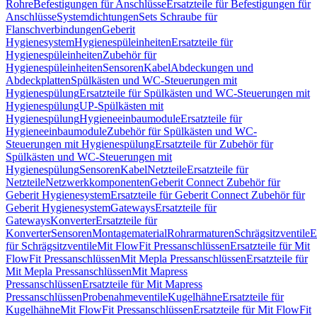
Rohre
Befestigungen für Anschlüsse
Ersatzteile für Befestigungen für
Anschlüsse
Systemdichtungen
Sets Schraube für
Flanschverbindungen
Geberit
Hygienesystem
Hygienespüleinheiten
Ersatzteile für
Hygienespüleinheiten
Zubehör für
Hygienespüleinheiten
Sensoren
Kabel
Abdeckungen und
Abdeckplatten
Spülkästen und WC-Steuerungen mit
Hygienespülung
Ersatzteile für Spülkästen und WC-Steuerungen mit
Hygienespülung
UP-Spülkästen mit
Hygienespülung
Hygieneeinbaumodule
Ersatzteile für
Hygieneeinbaumodule
Zubehör für Spülkästen und WC-
Steuerungen mit Hygienespülung
Ersatzteile für Zubehör für
Spülkästen und WC-Steuerungen mit
Hygienespülung
Sensoren
Kabel
Netzteile
Ersatzteile für
Netzteile
Netzwerkkomponenten
Geberit Connect Zubehör für
Geberit Hygienesystem
Ersatzteile für Geberit Connect Zubehör für
Geberit Hygienesystem
Gateways
Ersatzteile für
Gateways
Konverter
Ersatzteile für
Konverter
Sensoren
Montagematerial
Rohrarmaturen
Schrägsitzventile
E
für Schrägsitzventile
Mit FlowFit Pressanschlüssen
Ersatzteile für Mit
FlowFit Pressanschlüssen
Mit Mepla Pressanschlüssen
Ersatzteile für
Mit Mepla Pressanschlüssen
Mit Mapress
Pressanschlüssen
Ersatzteile für Mit Mapress
Pressanschlüssen
Probenahmeventile
Kugelhähne
Ersatzteile für
Kugelhähne
Mit FlowFit Pressanschlüssen
Ersatzteile für Mit FlowFit