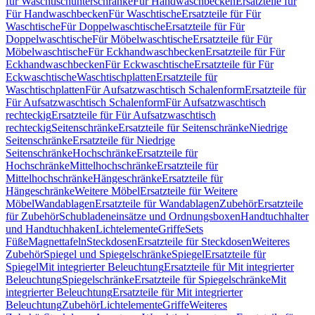
für Waschtischunterschränke
Für Handwaschbecken
Ersatzteile für
Für Handwaschbecken
Für Waschtische
Ersatzteile für Für
Waschtische
Für Doppelwaschtische
Ersatzteile für Für
Doppelwaschtische
Für Möbelwaschtische
Ersatzteile für Für
Möbelwaschtische
Für Eckhandwaschbecken
Ersatzteile für Für
Eckhandwaschbecken
Für Eckwaschtische
Ersatzteile für Für
Eckwaschtische
Waschtischplatten
Ersatzteile für
Waschtischplatten
Für Aufsatzwaschtisch Schalenform
Ersatzteile für
Für Aufsatzwaschtisch Schalenform
Für Aufsatzwaschtisch
rechteckig
Ersatzteile für Für Aufsatzwaschtisch
rechteckig
Seitenschränke
Ersatzteile für Seitenschränke
Niedrige
Seitenschränke
Ersatzteile für Niedrige
Seitenschränke
Hochschränke
Ersatzteile für
Hochschränke
Mittelhochschränke
Ersatzteile für
Mittelhochschränke
Hängeschränke
Ersatzteile für
Hängeschränke
Weitere Möbel
Ersatzteile für Weitere
Möbel
Wandablagen
Ersatzteile für Wandablagen
Zubehör
Ersatzteile
für Zubehör
Schubladeneinsätze und Ordnungsboxen
Handtuchhalter
und Handtuchhaken
Lichtelemente
Griffe
Sets
Füße
Magnettafeln
Steckdosen
Ersatzteile für Steckdosen
Weiteres
Zubehör
Spiegel und Spiegelschränke
Spiegel
Ersatzteile für
Spiegel
Mit integrierter Beleuchtung
Ersatzteile für Mit integrierter
Beleuchtung
Spiegelschränke
Ersatzteile für Spiegelschränke
Mit
integrierter Beleuchtung
Ersatzteile für Mit integrierter
Beleuchtung
Zubehör
Lichtelemente
Griffe
Weiteres