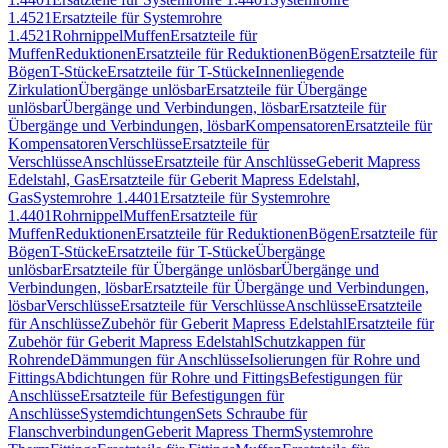
1.4521
Ersatzteile für Systemrohre
1.4521
Rohrnippel
Muffen
Ersatzteile für
Muffen
Reduktionen
Ersatzteile für Reduktionen
Bögen
Ersatzteile für
Bögen
T-Stücke
Ersatzteile für T-Stücke
Innenliegende
Zirkulation
Übergänge unlösbar
Ersatzteile für Übergänge
unlösbar
Übergänge und Verbindungen, lösbar
Ersatzteile für
Übergänge und Verbindungen, lösbar
Kompensatoren
Ersatzteile für
Kompensatoren
Verschlüsse
Ersatzteile für
Verschlüsse
Anschlüsse
Ersatzteile für Anschlüsse
Geberit Mapress
Edelstahl, Gas
Ersatzteile für Geberit Mapress Edelstahl,
Gas
Systemrohre 1.4401
Ersatzteile für Systemrohre
1.4401
Rohrnippel
Muffen
Ersatzteile für
Muffen
Reduktionen
Ersatzteile für Reduktionen
Bögen
Ersatzteile für
Bögen
T-Stücke
Ersatzteile für T-Stücke
Übergänge
unlösbar
Ersatzteile für Übergänge unlösbar
Übergänge und
Verbindungen, lösbar
Ersatzteile für Übergänge und Verbindungen,
lösbar
Verschlüsse
Ersatzteile für Verschlüsse
Anschlüsse
Ersatzteile
für Anschlüsse
Zubehör für Geberit Mapress Edelstahl
Ersatzteile für
Zubehör für Geberit Mapress Edelstahl
Schutzkappen für
Rohrende
Dämmungen für Anschlüsse
Isolierungen für Rohre und
Fittings
Abdichtungen für Rohre und Fittings
Befestigungen für
Anschlüsse
Ersatzteile für Befestigungen für
Anschlüsse
Systemdichtungen
Sets Schraube für
Flanschverbindungen
Geberit Mapress Therm
Systemrohre