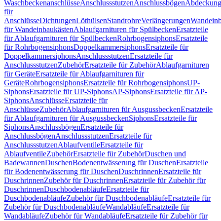
Waschbeckenanschlüsse
Anschlussstutzen
Anschlussbögen
Abdeckung
für
Anschlüsse
Dichtungen
Löthülsen
Standrohre
Verlängerungen
Wandeinb
für Wandeinbaukästen
Ablaufgarnituren für Spülbecken
Ersatzteile
für Ablaufgarnituren für Spülbecken
Rohrbogensiphons
Ersatzteile
für Rohrbogensiphons
Doppelkammersiphons
Ersatzteile für
Doppelkammersiphons
Anschlussstutzen
Ersatzteile für
Anschlussstutzen
Zubehör
Ersatzteile für Zubehör
Ablaufgarnituren
für Geräte
Ersatzteile für Ablaufgarnituren für
Geräte
Rohrbogensiphons
Ersatzteile für Rohrbogensiphons
UP-
Siphons
Ersatzteile für UP-Siphons
AP-Siphons
Ersatzteile für AP-
Siphons
Anschlüsse
Ersatzteile für
Anschlüsse
Zubehör
Ablaufgarnituren für Ausgussbecken
Ersatzteile
für Ablaufgarnituren für Ausgussbecken
Siphons
Ersatzteile für
Siphons
Anschlussbögen
Ersatzteile für
Anschlussbögen
Anschlussstutzen
Ersatzteile für
Anschlussstutzen
Ablaufventile
Ersatzteile für
Ablaufventile
Zubehör
Ersatzteile für Zubehör
Duschen und
Badewannen
Duschen
Bodenentwässerung für Duschen
Ersatzteile
für Bodenentwässerung für Duschen
Duschrinnen
Ersatzteile für
Duschrinnen
Zubehör für Duschrinnen
Ersatzteile für Zubehör für
Duschrinnen
Duschbodenabläufe
Ersatzteile für
Duschbodenabläufe
Zubehör für Duschbodenabläufe
Ersatzteile für
Zubehör für Duschbodenabläufe
Wandabläufe
Ersatzteile für
Wandabläufe
Zubehör für Wandabläufe
Ersatzteile für Zubehör für