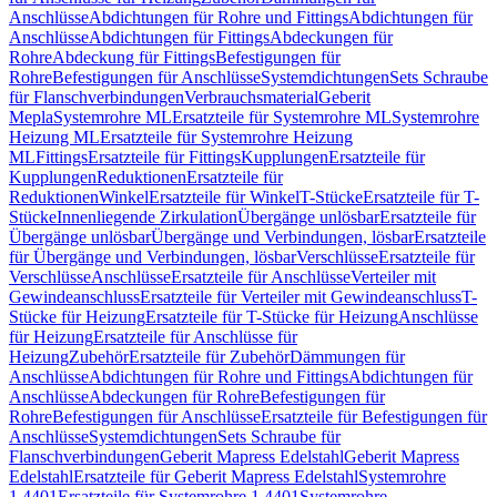
Anschlüsse
Abdichtungen für Rohre und Fittings
Abdichtungen für
Anschlüsse
Abdichtungen für Fittings
Abdeckungen für
Rohre
Abdeckung für Fittings
Befestigungen für
Rohre
Befestigungen für Anschlüsse
Systemdichtungen
Sets Schraube
für Flanschverbindungen
Verbrauchsmaterial
Geberit
Mepla
Systemrohre ML
Ersatzteile für Systemrohre ML
Systemrohre
Heizung ML
Ersatzteile für Systemrohre Heizung
ML
Fittings
Ersatzteile für Fittings
Kupplungen
Ersatzteile für
Kupplungen
Reduktionen
Ersatzteile für
Reduktionen
Winkel
Ersatzteile für Winkel
T-Stücke
Ersatzteile für T-
Stücke
Innenliegende Zirkulation
Übergänge unlösbar
Ersatzteile für
Übergänge unlösbar
Übergänge und Verbindungen, lösbar
Ersatzteile
für Übergänge und Verbindungen, lösbar
Verschlüsse
Ersatzteile für
Verschlüsse
Anschlüsse
Ersatzteile für Anschlüsse
Verteiler mit
Gewindeanschluss
Ersatzteile für Verteiler mit Gewindeanschluss
T-
Stücke für Heizung
Ersatzteile für T-Stücke für Heizung
Anschlüsse
für Heizung
Ersatzteile für Anschlüsse für
Heizung
Zubehör
Ersatzteile für Zubehör
Dämmungen für
Anschlüsse
Abdichtungen für Rohre und Fittings
Abdichtungen für
Anschlüsse
Abdeckungen für Rohre
Befestigungen für
Rohre
Befestigungen für Anschlüsse
Ersatzteile für Befestigungen für
Anschlüsse
Systemdichtungen
Sets Schraube für
Flanschverbindungen
Geberit Mapress Edelstahl
Geberit Mapress
Edelstahl
Ersatzteile für Geberit Mapress Edelstahl
Systemrohre
1.4401
Ersatzteile für Systemrohre 1.4401
Systemrohre