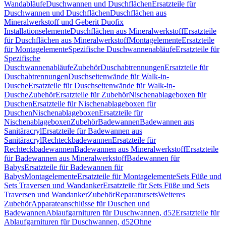
Wandabläufe
Duschwannen und Duschflächen
Ersatzteile für
Duschwannen und Duschflächen
Duschflächen aus
Mineralwerkstoff und Geberit Duofix
Installationselemente
Duschflächen aus Mineralwerkstoff
Ersatzteile
für Duschflächen aus Mineralwerkstoff
Montagelemente
Ersatzteile
für Montagelemente
Spezifische Duschwannenabläufe
Ersatzteile für
Spezifische
Duschwannenabläufe
Zubehör
Duschabtrennungen
Ersatzteile für
Duschabtrennungen
Duschseitenwände für Walk-in-
Dusche
Ersatzteile für Duschseitenwände für Walk-in-
Dusche
Zubehör
Ersatzteile für Zubehör
Nischenablageboxen für
Duschen
Ersatzteile für Nischenablageboxen für
Duschen
Nischenablageboxen
Ersatzteile für
Nischenablageboxen
Zubehör
Badewannen
Badewannen aus
Sanitäracryl
Ersatzteile für Badewannen aus
Sanitäracryl
Rechteckbadewannen
Ersatzteile für
Rechteckbadewannen
Badewannen aus Mineralwerkstoff
Ersatzteile
für Badewannen aus Mineralwerkstoff
Badewannen für
Babys
Ersatzteile für Badewannen für
Babys
Montagelemente
Ersatzteile für Montagelemente
Sets Füße und
Sets Traversen und Wandanker
Ersatzteile für Sets Füße und Sets
Traversen und Wandanker
Zubehör
Reparatursets
Weiteres
Zubehör
Apparateanschlüsse für Duschen und
Badewannen
Ablaufgarnituren für Duschwannen, d52
Ersatzteile für
Ablaufgarnituren für Duschwannen, d52
Ohne