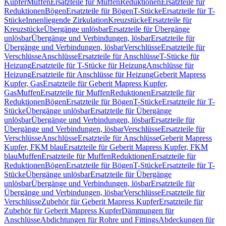
Kupfer
Muffen
Ersatzteile für Muffen
Reduktionen
Ersatzteile für
Reduktionen
Bögen
Ersatzteile für Bögen
T-Stücke
Ersatzteile für T-
Stücke
Innenliegende Zirkulation
Kreuzstücke
Ersatzteile für
Kreuzstücke
Übergänge unlösbar
Ersatzteile für Übergänge
unlösbar
Übergänge und Verbindungen, lösbar
Ersatzteile für
Übergänge und Verbindungen, lösbar
Verschlüsse
Ersatzteile für
Verschlüsse
Anschlüsse
Ersatzteile für Anschlüsse
T-Stücke für
Heizung
Ersatzteile für T-Stücke für Heizung
Anschlüsse für
Heizung
Ersatzteile für Anschlüsse für Heizung
Geberit Mapress
Kupfer, Gas
Ersatzteile für Geberit Mapress Kupfer,
Gas
Muffen
Ersatzteile für Muffen
Reduktionen
Ersatzteile für
Reduktionen
Bögen
Ersatzteile für Bögen
T-Stücke
Ersatzteile für T-
Stücke
Übergänge unlösbar
Ersatzteile für Übergänge
unlösbar
Übergänge und Verbindungen, lösbar
Ersatzteile für
Übergänge und Verbindungen, lösbar
Verschlüsse
Ersatzteile für
Verschlüsse
Anschlüsse
Ersatzteile für Anschlüsse
Geberit Mapress
Kupfer, FKM blau
Ersatzteile für Geberit Mapress Kupfer, FKM
blau
Muffen
Ersatzteile für Muffen
Reduktionen
Ersatzteile für
Reduktionen
Bögen
Ersatzteile für Bögen
T-Stücke
Ersatzteile für T-
Stücke
Übergänge unlösbar
Ersatzteile für Übergänge
unlösbar
Übergänge und Verbindungen, lösbar
Ersatzteile für
Übergänge und Verbindungen, lösbar
Verschlüsse
Ersatzteile für
Verschlüsse
Zubehör für Geberit Mapress Kupfer
Ersatzteile für
Zubehör für Geberit Mapress Kupfer
Dämmungen für
Anschlüsse
Abdichtungen für Rohre und Fittings
Abdeckungen für