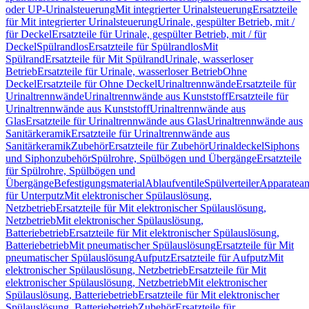
oder UP-Urinalsteuerung
Mit integrierter Urinalsteuerung
Ersatzteile
für Mit integrierter Urinalsteuerung
Urinale, gespülter Betrieb, mit /
für Deckel
Ersatzteile für Urinale, gespülter Betrieb, mit / für
Deckel
Spülrandlos
Ersatzteile für Spülrandlos
Mit
Spülrand
Ersatzteile für Mit Spülrand
Urinale, wasserloser
Betrieb
Ersatzteile für Urinale, wasserloser Betrieb
Ohne
Deckel
Ersatzteile für Ohne Deckel
Urinaltrennwände
Ersatzteile für
Urinaltrennwände
Urinaltrennwände aus Kunststoff
Ersatzteile für
Urinaltrennwände aus Kunststoff
Urinaltrennwände aus
Glas
Ersatzteile für Urinaltrennwände aus Glas
Urinaltrennwände aus
Sanitärkeramik
Ersatzteile für Urinaltrennwände aus
Sanitärkeramik
Zubehör
Ersatzteile für Zubehör
Urinaldeckel
Siphons
und Siphonzubehör
Spülrohre, Spülbögen und Übergänge
Ersatzteile
für Spülrohre, Spülbögen und
Übergänge
Befestigungsmaterial
Ablaufventile
Spülverteiler
Apparatean
für Unterputz
Mit elektronischer Spülauslösung,
Netzbetrieb
Ersatzteile für Mit elektronischer Spülauslösung,
Netzbetrieb
Mit elektronischer Spülauslösung,
Batteriebetrieb
Ersatzteile für Mit elektronischer Spülauslösung,
Batteriebetrieb
Mit pneumatischer Spülauslösung
Ersatzteile für Mit
pneumatischer Spülauslösung
Aufputz
Ersatzteile für Aufputz
Mit
elektronischer Spülauslösung, Netzbetrieb
Ersatzteile für Mit
elektronischer Spülauslösung, Netzbetrieb
Mit elektronischer
Spülauslösung, Batteriebetrieb
Ersatzteile für Mit elektronischer
Spülauslösung, Batteriebetrieb
Zubehör
Ersatzteile für