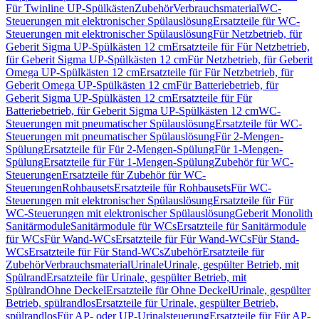
Für Twinline UP-Spülkästen
Zubehör
Verbrauchsmaterial
WC-
Steuerungen mit elektronischer Spülauslösung
Ersatzteile für WC-
Steuerungen mit elektronischer Spülauslösung
Für Netzbetrieb, für
Geberit Sigma UP-Spülkästen 12 cm
Ersatzteile für Für Netzbetrieb,
für Geberit Sigma UP-Spülkästen 12 cm
Für Netzbetrieb, für Geberit
Omega UP-Spülkästen 12 cm
Ersatzteile für Für Netzbetrieb, für
Geberit Omega UP-Spülkästen 12 cm
Für Batteriebetrieb, für
Geberit Sigma UP-Spülkästen 12 cm
Ersatzteile für Für
Batteriebetrieb, für Geberit Sigma UP-Spülkästen 12 cm
WC-
Steuerungen mit pneumatischer Spülauslösung
Ersatzteile für WC-
Steuerungen mit pneumatischer Spülauslösung
Für 2-Mengen-
Spülung
Ersatzteile für Für 2-Mengen-Spülung
Für 1-Mengen-
Spülung
Ersatzteile für Für 1-Mengen-Spülung
Zubehör für WC-
Steuerungen
Ersatzteile für Zubehör für WC-
Steuerungen
Rohbausets
Ersatzteile für Rohbausets
Für WC-
Steuerungen mit elektronischer Spülauslösung
Ersatzteile für Für
WC-Steuerungen mit elektronischer Spülauslösung
Geberit Monolith
Sanitärmodule
Sanitärmodule für WCs
Ersatzteile für Sanitärmodule
für WCs
Für Wand-WCs
Ersatzteile für Für Wand-WCs
Für Stand-
WCs
Ersatzteile für Für Stand-WCs
Zubehör
Ersatzteile für
Zubehör
Verbrauchsmaterial
Urinale
Urinale, gespülter Betrieb, mit
Spülrand
Ersatzteile für Urinale, gespülter Betrieb, mit
Spülrand
Ohne Deckel
Ersatzteile für Ohne Deckel
Urinale, gespülter
Betrieb, spülrandlos
Ersatzteile für Urinale, gespülter Betrieb,
spülrandlos
Für AP- oder UP-Urinalsteuerung
Ersatzteile für Für AP-