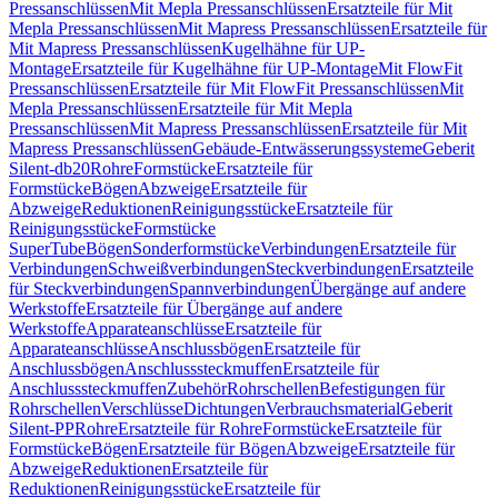
Pressanschlüssen
Mit Mepla Pressanschlüssen
Ersatzteile für Mit
Mepla Pressanschlüssen
Mit Mapress Pressanschlüssen
Ersatzteile für
Mit Mapress Pressanschlüssen
Kugelhähne für UP-
Montage
Ersatzteile für Kugelhähne für UP-Montage
Mit FlowFit
Pressanschlüssen
Ersatzteile für Mit FlowFit Pressanschlüssen
Mit
Mepla Pressanschlüssen
Ersatzteile für Mit Mepla
Pressanschlüssen
Mit Mapress Pressanschlüssen
Ersatzteile für Mit
Mapress Pressanschlüssen
Gebäude-Entwässerungssysteme
Geberit
Silent-db20
Rohre
Formstücke
Ersatzteile für
Formstücke
Bögen
Abzweige
Ersatzteile für
Abzweige
Reduktionen
Reinigungsstücke
Ersatzteile für
Reinigungsstücke
Formstücke
SuperTube
Bögen
Sonderformstücke
Verbindungen
Ersatzteile für
Verbindungen
Schweißverbindungen
Steckverbindungen
Ersatzteile
für Steckverbindungen
Spannverbindungen
Übergänge auf andere
Werkstoffe
Ersatzteile für Übergänge auf andere
Werkstoffe
Apparateanschlüsse
Ersatzteile für
Apparateanschlüsse
Anschlussbögen
Ersatzteile für
Anschlussbögen
Anschlusssteckmuffen
Ersatzteile für
Anschlusssteckmuffen
Zubehör
Rohrschellen
Befestigungen für
Rohrschellen
Verschlüsse
Dichtungen
Verbrauchsmaterial
Geberit
Silent-PP
Rohre
Ersatzteile für Rohre
Formstücke
Ersatzteile für
Formstücke
Bögen
Ersatzteile für Bögen
Abzweige
Ersatzteile für
Abzweige
Reduktionen
Ersatzteile für
Reduktionen
Reinigungsstücke
Ersatzteile für