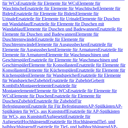
für WCs
Ersatzteile für Elemente für WCs
Elemente für
Waschtische
Ersatzteile für Elemente für Waschtische
Elemente für
Bidets
Ersatzteile für Elemente für Bidets
Elemente für
Urinale
Ersatzteile für Elemente für Urinale
Elemente für Duschen
mit Wandablauf
Ersatzteile für Elemente für Duschen mit
Wandablauf
Elemente für Duschen und Badewannen
Ersatzteile für
Elemente für Duschen und Badewannen
Elemente für
Duschtrennwände
Ersatzteile für Elemente für
Duschtrennwände
Elemente für Ausgussbecken
Ersatzteile für
Elemente für Ausgussbecken
Elemente für Armaturen
Ersatzteile für
Elemente für Armaturen
Elemente für Waschmaschinen und
Geschirrspüler
Ersatzteile für Elemente für Waschmaschinen und
Geschirrspüler
Elemente für Konsollasten
Ersatzteile für Elemente für
Konsollasten
Elemente für Küchenspülen
Ersatzteile für Elemente für
Küchenspülen
Elemente für Wandspeicher
Ersatzteile für Elemente
für Wandspeicher
Zubehör
Ersatzteile für Zubehör
Geberit
Kombifix
Montageelemente
Ersatzteile für
Montageelemente
Elemente für WCs
Ersatzteile für Elemente für
WCs
Elemente für Duschen
Ersatzteile für Elemente für
Duschen
Zubehör
Ersatzteile für Zubehör
Für
Befestigungen
Ersatzteile für Für Befestigungen
AP-Spülkästen
AP-
Spülkästen für WCs, aus Kunststoff
Ersatzteile für AP-Spülkästen
für WCs, aus Kunststoff
Aufgesetzt
Ersatzteile für
Aufgesetzt
Hochhängend
Ersatzteile für Hochhängend
Tief- und
halbhochhängend
Ersatzteile für Tief- und halbhochhängend
AP-