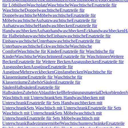
für Löthülsen
Waschplatz
Waschtische
Waschtische
Ersatzteile für
Waschtische
Doppelwaschtische
Ersatzteile für
Doppelwaschtische
Möbelwaschtische
Ersatzteile für
Möbelwaschtische
Aufsatzwaschtische
Ersatzteile für
Aufsatzwaschtische
Handwaschbecken
Ersatzteile für
Handwaschbecken
Aufsatzhandwaschbecken
Eckhandwaschbecken
H
für Halbeinbauwaschtische
Einbauwaschtische
Ersatzteile für
Einbauwaschtische
Unterbauwaschtische
Ersatzteile für
Unterbauwaschtische
Eckwaschtische
Waschtische
Comfort
Waschtische für Kinder
Ersatzteile für Waschtische für
Kinder
Waschtische
Waschrinnen
Ersatzteile für Waschrinnen
Weitere
Becken
Ersatzteile für Weitere Becken
Ausgussbecken
Ersatzteile für
Ausgussbecken
Ausgüsse
Ersatzteile für
Ausgüsse
Mehrzweckbecken
Gipsfangbecken
Waschtische für
Klassenräume
Ersatzteile für Waschtische für
Klassenräume
Zubehör
Säulen
Ersatzteile für
Säulen
Halbsäulen
Ersatzteile für
Halbsäulen
Zubehör
Ablaufdeckel
Befestigungsmaterial
Dekorblenden
W
Waschtisch mit Unterschrank
Sets Handwaschbecken mit
Unterschrank
Ersatzteile für Sets Handwaschbecken mit
Unterschrank
Sets Waschtisch mit Unterschrank
Ersatzteile für Sets
Waschtisch mit Unterschrank
Sets Möbelwaschtisch mit
Unterschrank
Ersatzteile für Sets Möbelwaschtisch mit
Unterschrank
Badezimmermöbel
Waschtischunterschränke
Ersatzteile