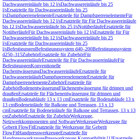
Dachwassereinläufe bis 12 l/s
Dachwassereinläufe bis 25
l/s
Ersatzteile für Dachwassereinläufe bis 25
l/s
Dampfsperrenelemente
Ersatzteile für Dampfsperrenelemente
Für
Dachwassereinläufe bis 12 l/s
Ersatzteile für Für Dachwassereinläufe
bis 12 l/s
Dachwassereinläufe bis 25 l/s
Notüberläufe
Ersatzteile für
Notüberläufe
Für Dachwassereinläufe bis 12 l/s
Ersatzteile für Für
Dachwassereinläufe bis 12 l/s
Dachwassereinläufe bis 25
l/s
Ersatzteile für Dachwassereinläufe bis 25
l/s
Befestigungen
Befestigungssystem d40–200
Befestigungssystem
d250–315
Zubehör
Ersatzteile für Zubehör
Für
Dachwassereinläufe
Ersatzteile für Für Dachwassereinläufe
Für
Befestigungen
Konventionelle
Dachentwässerung
Dachwassereinläufe
Ersatzteile für
Dachwassereinläufe
Dampfsperrenelemente
Ersatzteile für
Dampfsperrenelemente
Zubehör
Ersatzteile für
Zubehör
Bodenentwässerung
Flächenentwässerung für drinnen und
draußen
Ersatzteile für Flächenentwässerung für drinnen und
draußen
Bodenabläufe 13 x 13 cm
Ersatzteile für Bodenabläufe 13 x
13 cm
Bodeneinläufe für Balkone und Terrassen, 13 x 13
cm
Ersatzteile für Bodeneinläufe für Balkone und Terrassen, 13 x 13
cm
Zubehör
Ersatzteile für Zubehör
Werkzeuge,
Netzwerkkomponenten und Software
Werkzeuge
Werkzeuge für
Geberit FlowFit
Ersatzteile für Werkzeuge für Geberit
FlowFit
Handpresswerkzeuge
Ersatzteile für
Handpresswerkzeuge
Presswerkzeuge Kompatibilität [1]
Ersatzteile