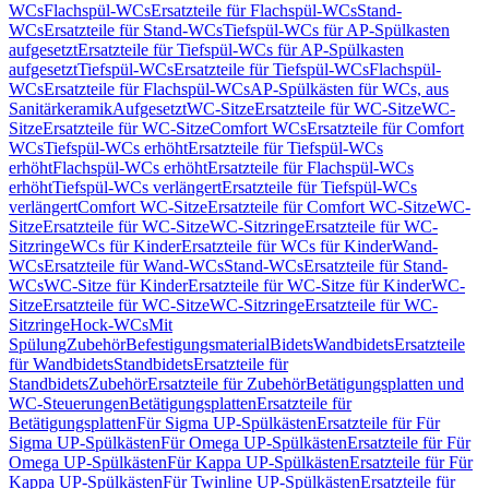
WCs
Flachspül-WCs
Ersatzteile für Flachspül-WCs
Stand-
WCs
Ersatzteile für Stand-WCs
Tiefspül-WCs für AP-Spülkasten
aufgesetzt
Ersatzteile für Tiefspül-WCs für AP-Spülkasten
aufgesetzt
Tiefspül-WCs
Ersatzteile für Tiefspül-WCs
Flachspül-
WCs
Ersatzteile für Flachspül-WCs
AP-Spülkästen für WCs, aus
Sanitärkeramik
Aufgesetzt
WC-Sitze
Ersatzteile für WC-Sitze
WC-
Sitze
Ersatzteile für WC-Sitze
Comfort WCs
Ersatzteile für Comfort
WCs
Tiefspül-WCs erhöht
Ersatzteile für Tiefspül-WCs
erhöht
Flachspül-WCs erhöht
Ersatzteile für Flachspül-WCs
erhöht
Tiefspül-WCs verlängert
Ersatzteile für Tiefspül-WCs
verlängert
Comfort WC-Sitze
Ersatzteile für Comfort WC-Sitze
WC-
Sitze
Ersatzteile für WC-Sitze
WC-Sitzringe
Ersatzteile für WC-
Sitzringe
WCs für Kinder
Ersatzteile für WCs für Kinder
Wand-
WCs
Ersatzteile für Wand-WCs
Stand-WCs
Ersatzteile für Stand-
WCs
WC-Sitze für Kinder
Ersatzteile für WC-Sitze für Kinder
WC-
Sitze
Ersatzteile für WC-Sitze
WC-Sitzringe
Ersatzteile für WC-
Sitzringe
Hock-WCs
Mit
Spülung
Zubehör
Befestigungsmaterial
Bidets
Wandbidets
Ersatzteile
für Wandbidets
Standbidets
Ersatzteile für
Standbidets
Zubehör
Ersatzteile für Zubehör
Betätigungsplatten und
WC-Steuerungen
Betätigungsplatten
Ersatzteile für
Betätigungsplatten
Für Sigma UP-Spülkästen
Ersatzteile für Für
Sigma UP-Spülkästen
Für Omega UP-Spülkästen
Ersatzteile für Für
Omega UP-Spülkästen
Für Kappa UP-Spülkästen
Ersatzteile für Für
Kappa UP-Spülkästen
Für Twinline UP-Spülkästen
Ersatzteile für