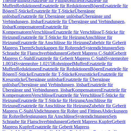
Therm
Fittings
Ersatzteile für Fittings
Muffen
Ersatzteile für
Muffen
Reduktionen
Ersatzteile für Reduktionen
Bögen
Ersatzteile für
Bögen
T-Stücke
Ersatzteile für T-Stücke
Übergänge
unlösbar
Ersatzteile für Übergänge unlösbar
Übergänge und
Verbindungen, lösbar
Ersatzteile für Übergänge und Verbindungen,
lösbar
Kompensatoren
Ersatzteile für
Kompensatoren
Verschlüsse
Ersatzteile für Verschlüsse
T-Stücke für
Heizung
Ersatzteile für T-Stücke für Heizung
Anschlüsse für
Heizung
Ersatzteile für Anschlüsse für Heizung
Zubehör für Geberit
Mapress Therm
Schutzkappen für Rohrende
Systemdichtungen
Sets
Schraube für Flanschverbindungen
Geberit Mapress C-Stahl
Geberit
Mapress C-Stahl
Ersatzteile für Geberit Mapress C-Stahl
Systemrohre
1.0034
Systemrohre 1.0215
Rohrnippel
Muffen
Ersatzteile für
Muffen
Reduktionen
Ersatzteile für Reduktionen
Bögen
Ersatzteile für
Bögen
T-Stücke
Ersatzteile für T-Stücke
Kreuzstücke
Ersatzteile für
Kreuzstücke
Übergänge unlösbar
Ersatzteile für Übergänge
unlösbar
Übergänge und Verbindungen, lösbar
Ersatzteile für
Übergänge und Verbindungen, lösbar
Kompensatoren
Ersatzteile für
Kompensatoren
Verschlüsse
Ersatzteile für Verschlüsse
T-Stücke für
Heizung
Ersatzteile für T-Stücke für Heizung
Anschlüsse für
Heizung
Ersatzteile für Anschlüsse für Heizung
Zubehör für Geberit
Mapress C-Stahl
Abdichtungen für Rohre und Fittings
Abdeckungen
für Rohre
Befestigungen für Anschlüsse
Systemdichtungen
Sets
Schraube für Flanschverbindungen
Geberit Mapress Kupfer
Geberit
Mapress Kupfer
Ersatzteile für Geberit Mapress