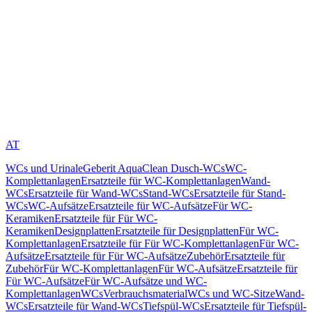
AT
WCs und Urinale
Geberit AquaClean Dusch-WCs
WC-
Komplettanlagen
Ersatzteile für WC-Komplettanlagen
Wand-
WCs
Ersatzteile für Wand-WCs
Stand-WCs
Ersatzteile für Stand-
WCs
WC-Aufsätze
Ersatzteile für WC-Aufsätze
Für WC-
Keramiken
Ersatzteile für Für WC-
Keramiken
Designplatten
Ersatzteile für Designplatten
Für WC-
Komplettanlagen
Ersatzteile für Für WC-Komplettanlagen
Für WC-
Aufsätze
Ersatzteile für Für WC-Aufsätze
Zubehör
Ersatzteile für
Zubehör
Für WC-Komplettanlagen
Für WC-Aufsätze
Ersatzteile für
Für WC-Aufsätze
Für WC-Aufsätze und WC-
Komplettanlagen
WCs
Verbrauchsmaterial
WCs und WC-Sitze
Wand-
WCs
Ersatzteile für Wand-WCs
Tiefspül-WCs
Ersatzteile für Tiefspül-