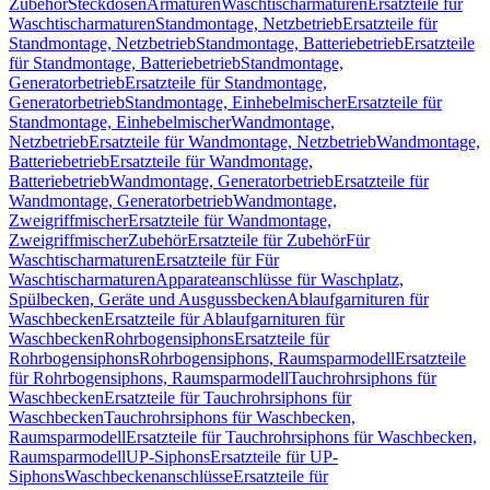
Zubehör
Steckdosen
Armaturen
Waschtischarmaturen
Ersatzteile für
Waschtischarmaturen
Standmontage, Netzbetrieb
Ersatzteile für
Standmontage, Netzbetrieb
Standmontage, Batteriebetrieb
Ersatzteile
für Standmontage, Batteriebetrieb
Standmontage,
Generatorbetrieb
Ersatzteile für Standmontage,
Generatorbetrieb
Standmontage, Einhebelmischer
Ersatzteile für
Standmontage, Einhebelmischer
Wandmontage,
Netzbetrieb
Ersatzteile für Wandmontage, Netzbetrieb
Wandmontage,
Batteriebetrieb
Ersatzteile für Wandmontage,
Batteriebetrieb
Wandmontage, Generatorbetrieb
Ersatzteile für
Wandmontage, Generatorbetrieb
Wandmontage,
Zweigriffmischer
Ersatzteile für Wandmontage,
Zweigriffmischer
Zubehör
Ersatzteile für Zubehör
Für
Waschtischarmaturen
Ersatzteile für Für
Waschtischarmaturen
Apparateanschlüsse für Waschplatz,
Spülbecken, Geräte und Ausgussbecken
Ablaufgarnituren für
Waschbecken
Ersatzteile für Ablaufgarnituren für
Waschbecken
Rohrbogensiphons
Ersatzteile für
Rohrbogensiphons
Rohrbogensiphons, Raumsparmodell
Ersatzteile
für Rohrbogensiphons, Raumsparmodell
Tauchrohrsiphons für
Waschbecken
Ersatzteile für Tauchrohrsiphons für
Waschbecken
Tauchrohrsiphons für Waschbecken,
Raumsparmodell
Ersatzteile für Tauchrohrsiphons für Waschbecken,
Raumsparmodell
UP-Siphons
Ersatzteile für UP-
Siphons
Waschbeckenanschlüsse
Ersatzteile für