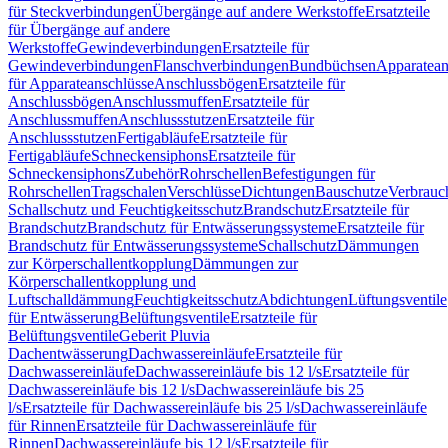
für Steckverbindungen
Übergänge auf andere Werkstoffe
Ersatzteile
für Übergänge auf andere
Werkstoffe
Gewindeverbindungen
Ersatzteile für
Gewindeverbindungen
Flanschverbindungen
Bundbüchsen
Apparatean
für Apparateanschlüsse
Anschlussbögen
Ersatzteile für
Anschlussbögen
Anschlussmuffen
Ersatzteile für
Anschlussmuffen
Anschlussstutzen
Ersatzteile für
Anschlussstutzen
Fertigabläufe
Ersatzteile für
Fertigabläufe
Schneckensiphons
Ersatzteile für
Schneckensiphons
Zubehör
Rohrschellen
Befestigungen für
Rohrschellen
Tragschalen
Verschlüsse
Dichtungen
Bauschutze
Verbrauc
Schallschutz und Feuchtigkeitsschutz
Brandschutz
Ersatzteile für
Brandschutz
Brandschutz für Entwässerungssysteme
Ersatzteile für
Brandschutz für Entwässerungssysteme
Schallschutz
Dämmungen
zur Körperschallentkopplung
Dämmungen zur
Körperschallentkopplung und
Luftschalldämmung
Feuchtigkeitsschutz
Abdichtungen
Lüftungsventile
für Entwässerung
Belüftungsventile
Ersatzteile für
Belüftungsventile
Geberit Pluvia
Dachentwässerung
Dachwassereinläufe
Ersatzteile für
Dachwassereinläufe
Dachwassereinläufe bis 12 l/s
Ersatzteile für
Dachwassereinläufe bis 12 l/s
Dachwassereinläufe bis 25
l/s
Ersatzteile für Dachwassereinläufe bis 25 l/s
Dachwassereinläufe
für Rinnen
Ersatzteile für Dachwassereinläufe für
Rinnen
Dachwassereinläufe bis 12 l/s
Ersatzteile für