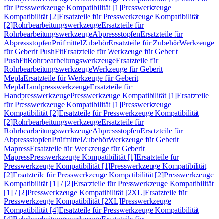
für Presswerkzeuge Kompatibilität [1]
Presswerkzeuge
Kompatibilität [2]
Ersatzteile für Presswerkzeuge Kompatibilität
[2]
Rohrbearbeitungswerkzeuge
Ersatzteile für
Rohrbearbeitungswerkzeuge
Abpressstopfen
Ersatzteile für
Abpressstopfen
Prüfmittel
Zubehör
Ersatzteile für Zubehör
Werkzeuge
für Geberit PushFit
Ersatzteile für Werkzeuge für Geberit
PushFit
Rohrbearbeitungswerkzeuge
Ersatzteile für
Rohrbearbeitungswerkzeuge
Werkzeuge für Geberit
Mepla
Ersatzteile für Werkzeuge für Geberit
Mepla
Handpresswerkzeuge
Ersatzteile für
Handpresswerkzeuge
Presswerkzeuge Kompatibilität [1]
Ersatzteile
für Presswerkzeuge Kompatibilität [1]
Presswerkzeuge
Kompatibilität [2]
Ersatzteile für Presswerkzeuge Kompatibilität
[2]
Rohrbearbeitungswerkzeuge
Ersatzteile für
Rohrbearbeitungswerkzeuge
Abpressstopfen
Ersatzteile für
Abpressstopfen
Prüfmittel
Zubehör
Werkzeuge für Geberit
Mapress
Ersatzteile für Werkzeuge für Geberit
Mapress
Presswerkzeuge Kompatibilität [1]
Ersatzteile für
Presswerkzeuge Kompatibilität [1]
Presswerkzeuge Kompatibilität
[2]
Ersatzteile für Presswerkzeuge Kompatibilität [2]
Presswerkzeuge
Kompatibilität [1] / [2]
Ersatzteile für Presswerkzeuge Kompatibilität
[1] / [2]
Presswerkzeuge Kompatibilität [2XL]
Ersatzteile für
Presswerkzeuge Kompatibilität [2XL]
Presswerkzeuge
Kompatibilität [4]
Ersatzteile für Presswerkzeuge Kompatibilität
[4]
Rohrbearbeitungswerkzeuge
Ersatzteile für