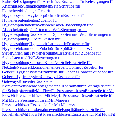
Rohre
Befestigungen für Anschlüsse
Ersatzteile für Befestigungen für
Anschlüsse
Systemdichtungen
Sets Schraube für
Flanschverbindungen
Geberit
Hygienesystem
Hygienespüleinheiten
Ersatzteile für
Hygienespüleinheiten
Zubehör für
Hygienespüleinheiten
Sensoren
Kabel
Abdeckungen und
Abdeckplatten
Spülkästen und WC-Steuerungen mit
Hygienespülung
Ersatzteile für Spülkästen und WC-Steuerungen mit
Hygienespülung
UP-Spülkästen mit
Hygienespülung
Hygieneeinbaumodule
Ersatzteile für
Hygieneeinbaumodule
Zubehör für Spülkästen und WC-
Steuerungen mit Hygienespülung
Ersatzteile für Zubehör für
Spülkästen und WC-Steuerungen mit
Hygienespülung
Sensoren
Kabel
Netzteile
Ersatzteile für
Netzteile
Netzwerkkomponenten
Geberit Connect Zubehör für
Geberit Hygienesystem
Ersatzteile für Geberit Connect Zubehör für
Geberit Hygienesystem
Gateways
Ersatzteile für
Gateways
Konverter
Ersatzteile für
Konverter
Sensoren
Montagematerial
Rohrarmaturen
Schrägsitzventile
E
für Schrägsitzventile
Mit FlowFit Pressanschlüssen
Ersatzteile für Mit
FlowFit Pressanschlüssen
Mit Mepla Pressanschlüssen
Ersatzteile für
Mit Mepla Pressanschlüssen
Mit Mapress
Pressanschlüssen
Ersatzteile für Mit Mapress
Pressanschlüssen
Probenahmeventile
Kugelhähne
Ersatzteile für
Kugelhähne
Mit FlowFit Pressanschlüssen
Ersatzteile für Mit FlowFit