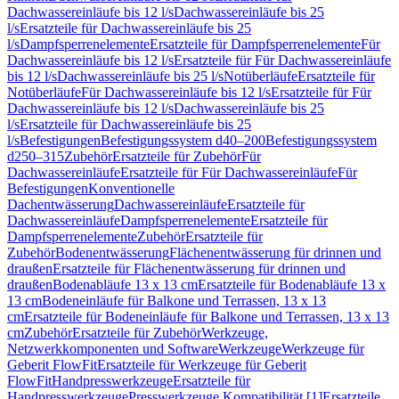
Dachwassereinläufe bis 12 l/s
Dachwassereinläufe bis 25
l/s
Ersatzteile für Dachwassereinläufe bis 25
l/s
Dampfsperrenelemente
Ersatzteile für Dampfsperrenelemente
Für
Dachwassereinläufe bis 12 l/s
Ersatzteile für Für Dachwassereinläufe
bis 12 l/s
Dachwassereinläufe bis 25 l/s
Notüberläufe
Ersatzteile für
Notüberläufe
Für Dachwassereinläufe bis 12 l/s
Ersatzteile für Für
Dachwassereinläufe bis 12 l/s
Dachwassereinläufe bis 25
l/s
Ersatzteile für Dachwassereinläufe bis 25
l/s
Befestigungen
Befestigungssystem d40–200
Befestigungssystem
d250–315
Zubehör
Ersatzteile für Zubehör
Für
Dachwassereinläufe
Ersatzteile für Für Dachwassereinläufe
Für
Befestigungen
Konventionelle
Dachentwässerung
Dachwassereinläufe
Ersatzteile für
Dachwassereinläufe
Dampfsperrenelemente
Ersatzteile für
Dampfsperrenelemente
Zubehör
Ersatzteile für
Zubehör
Bodenentwässerung
Flächenentwässerung für drinnen und
draußen
Ersatzteile für Flächenentwässerung für drinnen und
draußen
Bodenabläufe 13 x 13 cm
Ersatzteile für Bodenabläufe 13 x
13 cm
Bodeneinläufe für Balkone und Terrassen, 13 x 13
cm
Ersatzteile für Bodeneinläufe für Balkone und Terrassen, 13 x 13
cm
Zubehör
Ersatzteile für Zubehör
Werkzeuge,
Netzwerkkomponenten und Software
Werkzeuge
Werkzeuge für
Geberit FlowFit
Ersatzteile für Werkzeuge für Geberit
FlowFit
Handpresswerkzeuge
Ersatzteile für
Handpresswerkzeuge
Presswerkzeuge Kompatibilität [1]
Ersatzteile