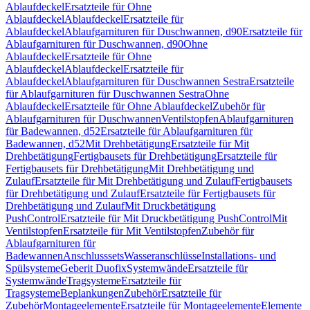
Ablaufdeckel
Ersatzteile für Ohne
Ablaufdeckel
Ablaufdeckel
Ersatzteile für
Ablaufdeckel
Ablaufgarnituren für Duschwannen, d90
Ersatzteile für
Ablaufgarnituren für Duschwannen, d90
Ohne
Ablaufdeckel
Ersatzteile für Ohne
Ablaufdeckel
Ablaufdeckel
Ersatzteile für
Ablaufdeckel
Ablaufgarnituren für Duschwannen Sestra
Ersatzteile
für Ablaufgarnituren für Duschwannen Sestra
Ohne
Ablaufdeckel
Ersatzteile für Ohne Ablaufdeckel
Zubehör für
Ablaufgarnituren für Duschwannen
Ventilstopfen
Ablaufgarnituren
für Badewannen, d52
Ersatzteile für Ablaufgarnituren für
Badewannen, d52
Mit Drehbetätigung
Ersatzteile für Mit
Drehbetätigung
Fertigbausets für Drehbetätigung
Ersatzteile für
Fertigbausets für Drehbetätigung
Mit Drehbetätigung und
Zulauf
Ersatzteile für Mit Drehbetätigung und Zulauf
Fertigbausets
für Drehbetätigung und Zulauf
Ersatzteile für Fertigbausets für
Drehbetätigung und Zulauf
Mit Druckbetätigung
PushControl
Ersatzteile für Mit Druckbetätigung PushControl
Mit
Ventilstopfen
Ersatzteile für Mit Ventilstopfen
Zubehör für
Ablaufgarnituren für
Badewannen
Anschlusssets
Wasseranschlüsse
Installations- und
Spülsysteme
Geberit Duofix
Systemwände
Ersatzteile für
Systemwände
Tragsysteme
Ersatzteile für
Tragsysteme
Beplankungen
Zubehör
Ersatzteile für
Zubehör
Montageelemente
Ersatzteile für Montageelemente
Elemente