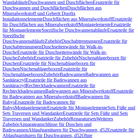
Wandabläufe
Duschwannen und Duschflächen
Ersatzteile für
Duschwannen und Duschflächen
Duschflächen aus
Mineralwerkstoff und Geberit Duofix
Installationselemente
Duschflächen aus Mineralwerkstoff
Ersatzteile
für Duschflächen aus Mineralwerkstoff
Montagelemente
Ersatzteile
für Montagelemente
Spezifische Duschwannenabläufe
Ersatzteile für
Spezifische
Duschwannenabläufe
Zubehör
Duschabtrennungen
Ersatzteile für
Duschabtrennungen
Duschseitenwände für Walk-in-
Dusche
Ersatzteile für Duschseitenwände für Walk-in-
Dusche
Zubehör
Ersatzteile für Zubehör
Nischenablageboxen für
Duschen
Ersatzteile für Nischenablageboxen für
Duschen
Nischenablageboxen
Ersatzteile für
Nischenablageboxen
Zubehör
Badewannen
Badewannen aus
Sanitäracryl
Ersatzteile für Badewannen aus
Sanitäracryl
Rechteckbadewannen
Ersatzteile für
Rechteckbadewannen
Badewannen aus Mineralwerkstoff
Ersatzteile
für Badewannen aus Mineralwerkstoff
Badewannen für
Babys
Ersatzteile für Badewannen für
Babys
Montagelemente
Ersatzteile für Montagelemente
Sets Füße und
Sets Traversen und Wandanker
Ersatzteile für Sets Füße und Sets
Traversen und Wandanker
Zubehör
Reparatursets
Weiteres
Zubehör
Apparateanschlüsse für Duschen und
Badewannen
Ablaufgarnituren für Duschwannen, d52
Ersatzteile für
Ablaufgarnituren für Duschwannen, d52
Ohne