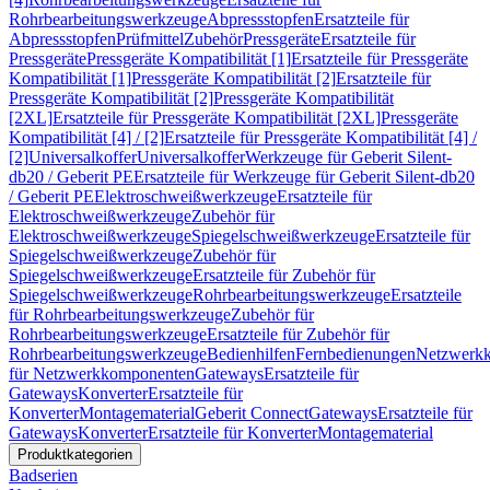
Rohrbearbeitungswerkzeuge
Abpressstopfen
Ersatzteile für
Abpressstopfen
Prüfmittel
Zubehör
Pressgeräte
Ersatzteile für
Pressgeräte
Pressgeräte Kompatibilität [1]
Ersatzteile für Pressgeräte
Kompatibilität [1]
Pressgeräte Kompatibilität [2]
Ersatzteile für
Pressgeräte Kompatibilität [2]
Pressgeräte Kompatibilität
[2XL]
Ersatzteile für Pressgeräte Kompatibilität [2XL]
Pressgeräte
Kompatibilität [4] / [2]
Ersatzteile für Pressgeräte Kompatibilität [4] /
[2]
Universalkoffer
Universalkoffer
Werkzeuge für Geberit Silent-
db20 / Geberit PE
Ersatzteile für Werkzeuge für Geberit Silent-db20
/ Geberit PE
Elektroschweißwerkzeuge
Ersatzteile für
Elektroschweißwerkzeuge
Zubehör für
Elektroschweißwerkzeuge
Spiegelschweißwerkzeuge
Ersatzteile für
Spiegelschweißwerkzeuge
Zubehör für
Spiegelschweißwerkzeuge
Ersatzteile für Zubehör für
Spiegelschweißwerkzeuge
Rohrbearbeitungswerkzeuge
Ersatzteile
für Rohrbearbeitungswerkzeuge
Zubehör für
Rohrbearbeitungswerkzeuge
Ersatzteile für Zubehör für
Rohrbearbeitungswerkzeuge
Bedienhilfen
Fernbedienungen
Netzwerk
für Netzwerkkomponenten
Gateways
Ersatzteile für
Gateways
Konverter
Ersatzteile für
Konverter
Montagematerial
Geberit Connect
Gateways
Ersatzteile für
Gateways
Konverter
Ersatzteile für Konverter
Montagematerial
Produktkategorien
Badserien