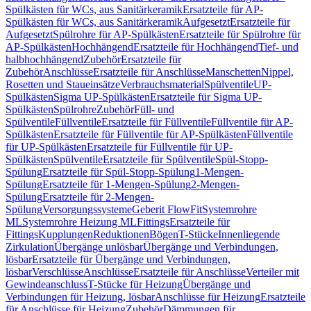
Spülkästen für WCs, aus Sanitärkeramik
Ersatzteile für AP-
Spülkästen für WCs, aus Sanitärkeramik
Aufgesetzt
Ersatzteile für
Aufgesetzt
Spülrohre für AP-Spülkästen
Ersatzteile für Spülrohre für
AP-Spülkästen
Hochhängend
Ersatzteile für Hochhängend
Tief- und
halbhochhängend
Zubehör
Ersatzteile für
Zubehör
Anschlüsse
Ersatzteile für Anschlüsse
Manschetten
Nippel,
Rosetten und Staueinsätze
Verbrauchsmaterial
Spülventile
UP-
Spülkästen
Sigma UP-Spülkästen
Ersatzteile für Sigma UP-
Spülkästen
Spülrohre
Zubehör
Füll- und
Spülventile
Füllventile
Ersatzteile für Füllventile
Füllventile für AP-
Spülkästen
Ersatzteile für Füllventile für AP-Spülkästen
Füllventile
für UP-Spülkästen
Ersatzteile für Füllventile für UP-
Spülkästen
Spülventile
Ersatzteile für Spülventile
Spül-Stopp-
Spülung
Ersatzteile für Spül-Stopp-Spülung
1-Mengen-
Spülung
Ersatzteile für 1-Mengen-Spülung
2-Mengen-
Spülung
Ersatzteile für 2-Mengen-
Spülung
Versorgungssysteme
Geberit FlowFit
Systemrohre
ML
Systemrohre Heizung ML
Fittings
Ersatzteile für
Fittings
Kupplungen
Reduktionen
Bögen
T-Stücke
Innenliegende
Zirkulation
Übergänge unlösbar
Übergänge und Verbindungen,
lösbar
Ersatzteile für Übergänge und Verbindungen,
lösbar
Verschlüsse
Anschlüsse
Ersatzteile für Anschlüsse
Verteiler mit
Gewindeanschluss
T-Stücke für Heizung
Übergänge und
Verbindungen für Heizung, lösbar
Anschlüsse für Heizung
Ersatzteile
für Anschlüsse für Heizung
Zubehör
Dämmungen für