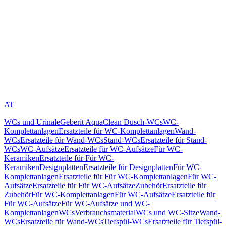
AT
WCs und Urinale
Geberit AquaClean Dusch-WCs
WC-
Komplettanlagen
Ersatzteile für WC-Komplettanlagen
Wand-
WCs
Ersatzteile für Wand-WCs
Stand-WCs
Ersatzteile für Stand-
WCs
WC-Aufsätze
Ersatzteile für WC-Aufsätze
Für WC-
Keramiken
Ersatzteile für Für WC-
Keramiken
Designplatten
Ersatzteile für Designplatten
Für WC-
Komplettanlagen
Ersatzteile für Für WC-Komplettanlagen
Für WC-
Aufsätze
Ersatzteile für Für WC-Aufsätze
Zubehör
Ersatzteile für
Zubehör
Für WC-Komplettanlagen
Für WC-Aufsätze
Ersatzteile für
Für WC-Aufsätze
Für WC-Aufsätze und WC-
Komplettanlagen
WCs
Verbrauchsmaterial
WCs und WC-Sitze
Wand-
WCs
Ersatzteile für Wand-WCs
Tiefspül-WCs
Ersatzteile für Tiefspül-