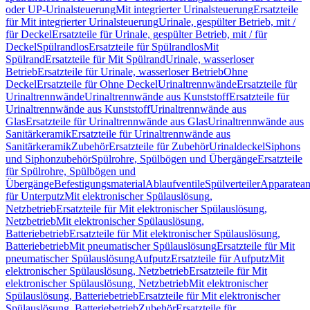
oder UP-Urinalsteuerung
Mit integrierter Urinalsteuerung
Ersatzteile
für Mit integrierter Urinalsteuerung
Urinale, gespülter Betrieb, mit /
für Deckel
Ersatzteile für Urinale, gespülter Betrieb, mit / für
Deckel
Spülrandlos
Ersatzteile für Spülrandlos
Mit
Spülrand
Ersatzteile für Mit Spülrand
Urinale, wasserloser
Betrieb
Ersatzteile für Urinale, wasserloser Betrieb
Ohne
Deckel
Ersatzteile für Ohne Deckel
Urinaltrennwände
Ersatzteile für
Urinaltrennwände
Urinaltrennwände aus Kunststoff
Ersatzteile für
Urinaltrennwände aus Kunststoff
Urinaltrennwände aus
Glas
Ersatzteile für Urinaltrennwände aus Glas
Urinaltrennwände aus
Sanitärkeramik
Ersatzteile für Urinaltrennwände aus
Sanitärkeramik
Zubehör
Ersatzteile für Zubehör
Urinaldeckel
Siphons
und Siphonzubehör
Spülrohre, Spülbögen und Übergänge
Ersatzteile
für Spülrohre, Spülbögen und
Übergänge
Befestigungsmaterial
Ablaufventile
Spülverteiler
Apparatean
für Unterputz
Mit elektronischer Spülauslösung,
Netzbetrieb
Ersatzteile für Mit elektronischer Spülauslösung,
Netzbetrieb
Mit elektronischer Spülauslösung,
Batteriebetrieb
Ersatzteile für Mit elektronischer Spülauslösung,
Batteriebetrieb
Mit pneumatischer Spülauslösung
Ersatzteile für Mit
pneumatischer Spülauslösung
Aufputz
Ersatzteile für Aufputz
Mit
elektronischer Spülauslösung, Netzbetrieb
Ersatzteile für Mit
elektronischer Spülauslösung, Netzbetrieb
Mit elektronischer
Spülauslösung, Batteriebetrieb
Ersatzteile für Mit elektronischer
Spülauslösung, Batteriebetrieb
Zubehör
Ersatzteile für