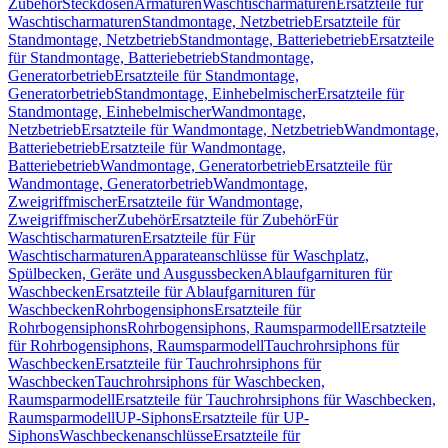
Zubehör
Steckdosen
Armaturen
Waschtischarmaturen
Ersatzteile für
Waschtischarmaturen
Standmontage, Netzbetrieb
Ersatzteile für
Standmontage, Netzbetrieb
Standmontage, Batteriebetrieb
Ersatzteile
für Standmontage, Batteriebetrieb
Standmontage,
Generatorbetrieb
Ersatzteile für Standmontage,
Generatorbetrieb
Standmontage, Einhebelmischer
Ersatzteile für
Standmontage, Einhebelmischer
Wandmontage,
Netzbetrieb
Ersatzteile für Wandmontage, Netzbetrieb
Wandmontage,
Batteriebetrieb
Ersatzteile für Wandmontage,
Batteriebetrieb
Wandmontage, Generatorbetrieb
Ersatzteile für
Wandmontage, Generatorbetrieb
Wandmontage,
Zweigriffmischer
Ersatzteile für Wandmontage,
Zweigriffmischer
Zubehör
Ersatzteile für Zubehör
Für
Waschtischarmaturen
Ersatzteile für Für
Waschtischarmaturen
Apparateanschlüsse für Waschplatz,
Spülbecken, Geräte und Ausgussbecken
Ablaufgarnituren für
Waschbecken
Ersatzteile für Ablaufgarnituren für
Waschbecken
Rohrbogensiphons
Ersatzteile für
Rohrbogensiphons
Rohrbogensiphons, Raumsparmodell
Ersatzteile
für Rohrbogensiphons, Raumsparmodell
Tauchrohrsiphons für
Waschbecken
Ersatzteile für Tauchrohrsiphons für
Waschbecken
Tauchrohrsiphons für Waschbecken,
Raumsparmodell
Ersatzteile für Tauchrohrsiphons für Waschbecken,
Raumsparmodell
UP-Siphons
Ersatzteile für UP-
Siphons
Waschbeckenanschlüsse
Ersatzteile für