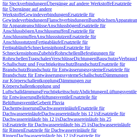
für Steckverbindungen
Übergänge auf andere Werkstoffe
Ersatzteile
für Übergänge auf andere
Werkstoffe
Gewindeverbindungen
Ersatzteile für
Gewindeverbindungen
Flanschverbindungen
Bundbüchsen
Apparatean
für Apparateanschlüsse
Anschlussbögen
Ersatzteile für
Anschlussbögen
Anschlussmuffen
Ersatzteile für
Anschlussmuffen
Anschlussstutzen
Ersatzteile für
Anschlussstutzen
Fertigabläufe
Ersatzteile für
Fertigabläufe
Schneckensiphons
Ersatzteile für
Schneckensiphons
Zubehör
Rohrschellen
Befestigungen für
Rohrschellen
Tragschalen
Verschlüsse
Dichtungen
Bauschutze
Verbrauc
Schallschutz und Feuchtigkeitsschutz
Brandschutz
Ersatzteile für
Brandschutz
Brandschutz für Entwässerungssysteme
Ersatzteile für
Brandschutz für Entwässerungssysteme
Schallschutz
Dämmungen
zur Körperschallentkopplung
Dämmungen zur
Körperschallentkopplung und
Luftschalldämmung
Feuchtigkeitsschutz
Abdichtungen
Lüftungsventile
für Entwässerung
Belüftungsventile
Ersatzteile für
Belüftungsventile
Geberit Pluvia
Dachentwässerung
Dachwassereinläufe
Ersatzteile für
Dachwassereinläufe
Dachwassereinläufe bis 12 l/s
Ersatzteile für
Dachwassereinläufe bis 12 l/s
Dachwassereinläufe bis 25
l/s
Ersatzteile für Dachwassereinläufe bis 25 l/s
Dachwassereinläufe
für Rinnen
Ersatzteile für Dachwassereinläufe für
Rinnen
Dachwassereinläufe bis 12 l/s
Ersatzteile für