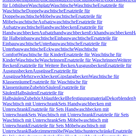
für Löthülsen
Waschplatz
Waschtische
Waschtische
Ersatzteile für
Waschtische
Doppelwaschtische
Ersatzteile für
Doppelwaschtische
Möbelwaschtische
Ersatzteile für
Möbelwaschtische
Aufsatzwaschtische
Ersatzteile für
Aufsatzwaschtische
Handwaschbecken
Ersatzteile für
Handwaschbecken
Aufsatzhandwaschbecken
Eckhandwaschbecken
H
für Halbeinbauwaschtische
Einbauwaschtische
Ersatzteile für
Einbauwaschtische
Unterbauwaschtische
Ersatzteile für
Unterbauwaschtische
Eckwaschtische
Waschtische
Comfort
Waschtische für Kinder
Ersatzteile für Waschtische für
Kinder
Waschtische
Waschrinnen
Ersatzteile für Waschrinnen
Weitere
Becken
Ersatzteile für Weitere Becken
Ausgussbecken
Ersatzteile für
Ausgussbecken
Ausgüsse
Ersatzteile für
Ausgüsse
Mehrzweckbecken
Gipsfangbecken
Waschtische für
Klassenräume
Ersatzteile für Waschtische für
Klassenräume
Zubehör
Säulen
Ersatzteile für
Säulen
Halbsäulen
Ersatzteile für
Halbsäulen
Zubehör
Ablaufdeckel
Befestigungsmaterial
Dekorblenden
W
Waschtisch mit Unterschrank
Sets Handwaschbecken mit
Unterschrank
Ersatzteile für Sets Handwaschbecken mit
Unterschrank
Sets Waschtisch mit Unterschrank
Ersatzteile für Sets
Waschtisch mit Unterschrank
Sets Möbelwaschtisch mit
Unterschrank
Ersatzteile für Sets Möbelwaschtisch mit
Unterschrank
Badezimmermöbel
Waschtischunterschränke
Ersatzteile