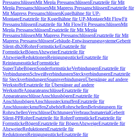
Pressanschlüssen
Mit Mepla Pressanschlüssen
Ersatzteile für Mit
Mepla Pressanschlüssen
Mit Mapress Pressanschlüssen
Ersatzteile für
Mit Mapress Pressanschlüssen
Kugelhähne für UP-
Montage
Ersatzteile für Kugelhähne für UP-Montage
Mit FlowFit
Pressanschlüssen
Ersatzteile für Mit FlowFit Pressanschlüssen
Mit
Mepla Pressanschlüssen
Ersatzteile für Mit Mepla
Pressanschlüssen
Mit Mapress Pressanschlüssen
Ersatzteile für Mit
Mapress Pressanschlüssen
Gebäude-Entwässerungssysteme
Geberit
Silent-db20
Rohre
Formstücke
Ersatzteile für
Formstücke
Bögen
Abzweige
Ersatzteile für
Abzweige
Reduktionen
Reinigungsstücke
Ersatzteile für
Reinigungsstücke
Formstücke
SuperTube
Bögen
Sonderformstücke
Verbindungen
Ersatzteile für
Verbindungen
Schweißverbindungen
Steckverbindungen
Ersatzteile
für Steckverbindungen
Spannverbindungen
Übergänge auf andere
Werkstoffe
Ersatzteile für Übergänge auf andere
Werkstoffe
Apparateanschlüsse
Ersatzteile für
Apparateanschlüsse
Anschlussbögen
Ersatzteile für
Anschlussbögen
Anschlusssteckmuffen
Ersatzteile für
Anschlusssteckmuffen
Zubehör
Rohrschellen
Befestigungen für
Rohrschellen
Verschlüsse
Dichtungen
Verbrauchsmaterial
Geberit
Silent-PP
Rohre
Ersatzteile für Rohre
Formstücke
Ersatzteile für
Formstücke
Bögen
Ersatzteile für Bögen
Abzweige
Ersatzteile für
Abzweige
Reduktionen
Ersatzteile für
Reduktionen
Reinigungsstücke
Ersatzteile für