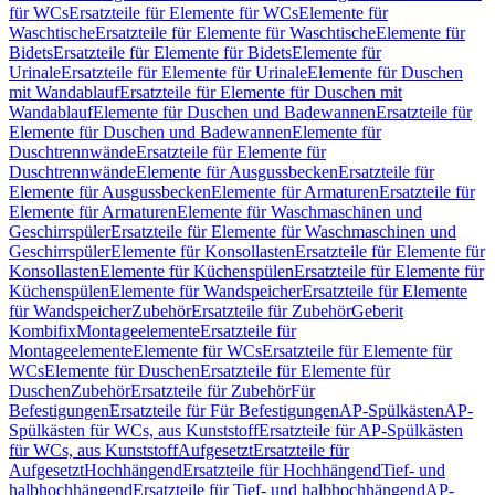
für WCs
Ersatzteile für Elemente für WCs
Elemente für
Waschtische
Ersatzteile für Elemente für Waschtische
Elemente für
Bidets
Ersatzteile für Elemente für Bidets
Elemente für
Urinale
Ersatzteile für Elemente für Urinale
Elemente für Duschen
mit Wandablauf
Ersatzteile für Elemente für Duschen mit
Wandablauf
Elemente für Duschen und Badewannen
Ersatzteile für
Elemente für Duschen und Badewannen
Elemente für
Duschtrennwände
Ersatzteile für Elemente für
Duschtrennwände
Elemente für Ausgussbecken
Ersatzteile für
Elemente für Ausgussbecken
Elemente für Armaturen
Ersatzteile für
Elemente für Armaturen
Elemente für Waschmaschinen und
Geschirrspüler
Ersatzteile für Elemente für Waschmaschinen und
Geschirrspüler
Elemente für Konsollasten
Ersatzteile für Elemente für
Konsollasten
Elemente für Küchenspülen
Ersatzteile für Elemente für
Küchenspülen
Elemente für Wandspeicher
Ersatzteile für Elemente
für Wandspeicher
Zubehör
Ersatzteile für Zubehör
Geberit
Kombifix
Montageelemente
Ersatzteile für
Montageelemente
Elemente für WCs
Ersatzteile für Elemente für
WCs
Elemente für Duschen
Ersatzteile für Elemente für
Duschen
Zubehör
Ersatzteile für Zubehör
Für
Befestigungen
Ersatzteile für Für Befestigungen
AP-Spülkästen
AP-
Spülkästen für WCs, aus Kunststoff
Ersatzteile für AP-Spülkästen
für WCs, aus Kunststoff
Aufgesetzt
Ersatzteile für
Aufgesetzt
Hochhängend
Ersatzteile für Hochhängend
Tief- und
halbhochhängend
Ersatzteile für Tief- und halbhochhängend
AP-