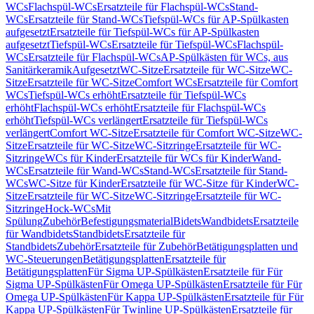
WCs
Flachspül-WCs
Ersatzteile für Flachspül-WCs
Stand-
WCs
Ersatzteile für Stand-WCs
Tiefspül-WCs für AP-Spülkasten
aufgesetzt
Ersatzteile für Tiefspül-WCs für AP-Spülkasten
aufgesetzt
Tiefspül-WCs
Ersatzteile für Tiefspül-WCs
Flachspül-
WCs
Ersatzteile für Flachspül-WCs
AP-Spülkästen für WCs, aus
Sanitärkeramik
Aufgesetzt
WC-Sitze
Ersatzteile für WC-Sitze
WC-
Sitze
Ersatzteile für WC-Sitze
Comfort WCs
Ersatzteile für Comfort
WCs
Tiefspül-WCs erhöht
Ersatzteile für Tiefspül-WCs
erhöht
Flachspül-WCs erhöht
Ersatzteile für Flachspül-WCs
erhöht
Tiefspül-WCs verlängert
Ersatzteile für Tiefspül-WCs
verlängert
Comfort WC-Sitze
Ersatzteile für Comfort WC-Sitze
WC-
Sitze
Ersatzteile für WC-Sitze
WC-Sitzringe
Ersatzteile für WC-
Sitzringe
WCs für Kinder
Ersatzteile für WCs für Kinder
Wand-
WCs
Ersatzteile für Wand-WCs
Stand-WCs
Ersatzteile für Stand-
WCs
WC-Sitze für Kinder
Ersatzteile für WC-Sitze für Kinder
WC-
Sitze
Ersatzteile für WC-Sitze
WC-Sitzringe
Ersatzteile für WC-
Sitzringe
Hock-WCs
Mit
Spülung
Zubehör
Befestigungsmaterial
Bidets
Wandbidets
Ersatzteile
für Wandbidets
Standbidets
Ersatzteile für
Standbidets
Zubehör
Ersatzteile für Zubehör
Betätigungsplatten und
WC-Steuerungen
Betätigungsplatten
Ersatzteile für
Betätigungsplatten
Für Sigma UP-Spülkästen
Ersatzteile für Für
Sigma UP-Spülkästen
Für Omega UP-Spülkästen
Ersatzteile für Für
Omega UP-Spülkästen
Für Kappa UP-Spülkästen
Ersatzteile für Für
Kappa UP-Spülkästen
Für Twinline UP-Spülkästen
Ersatzteile für