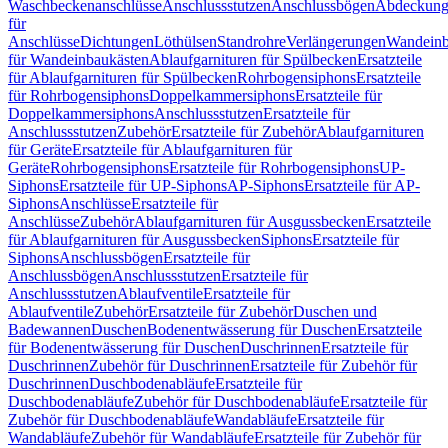
Waschbeckenanschlüsse
Anschlussstutzen
Anschlussbögen
Abdeckung
für
Anschlüsse
Dichtungen
Löthülsen
Standrohre
Verlängerungen
Wandeinb
für Wandeinbaukästen
Ablaufgarnituren für Spülbecken
Ersatzteile
für Ablaufgarnituren für Spülbecken
Rohrbogensiphons
Ersatzteile
für Rohrbogensiphons
Doppelkammersiphons
Ersatzteile für
Doppelkammersiphons
Anschlussstutzen
Ersatzteile für
Anschlussstutzen
Zubehör
Ersatzteile für Zubehör
Ablaufgarnituren
für Geräte
Ersatzteile für Ablaufgarnituren für
Geräte
Rohrbogensiphons
Ersatzteile für Rohrbogensiphons
UP-
Siphons
Ersatzteile für UP-Siphons
AP-Siphons
Ersatzteile für AP-
Siphons
Anschlüsse
Ersatzteile für
Anschlüsse
Zubehör
Ablaufgarnituren für Ausgussbecken
Ersatzteile
für Ablaufgarnituren für Ausgussbecken
Siphons
Ersatzteile für
Siphons
Anschlussbögen
Ersatzteile für
Anschlussbögen
Anschlussstutzen
Ersatzteile für
Anschlussstutzen
Ablaufventile
Ersatzteile für
Ablaufventile
Zubehör
Ersatzteile für Zubehör
Duschen und
Badewannen
Duschen
Bodenentwässerung für Duschen
Ersatzteile
für Bodenentwässerung für Duschen
Duschrinnen
Ersatzteile für
Duschrinnen
Zubehör für Duschrinnen
Ersatzteile für Zubehör für
Duschrinnen
Duschbodenabläufe
Ersatzteile für
Duschbodenabläufe
Zubehör für Duschbodenabläufe
Ersatzteile für
Zubehör für Duschbodenabläufe
Wandabläufe
Ersatzteile für
Wandabläufe
Zubehör für Wandabläufe
Ersatzteile für Zubehör für