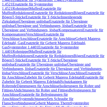
1.4521
Ersatzteile für Systemrohre
1.4521
Rohrnippel
Muffen
Ersatzteile für
Muffen
Reduktionen
Ersatzteile für Reduktionen
Bögen
Ersatzteile für
Bögen
T-Stücke
Ersatzteile für T-Stücke
Innenliegende
Zirkulation
Übergänge unlösbar
Ersatzteile für Übergänge
unlösbar
Übergänge und Verbindungen, lösbar
Ersatzteile für
Übergänge und Verbindungen, lösbar
Kompensatoren
Ersatzteile für
Kompensatoren
Verschlüsse
Ersatzteile für
Verschlüsse
Anschlüsse
Ersatzteile für Anschlüsse
Geberit Mapress
Edelstahl, Gas
Ersatzteile für Geberit Mapress Edelstahl,
Gas
Systemrohre 1.4401
Ersatzteile für Systemrohre
1.4401
Rohrnippel
Muffen
Ersatzteile für
Muffen
Reduktionen
Ersatzteile für Reduktionen
Bögen
Ersatzteile für
Bögen
T-Stücke
Ersatzteile für T-Stücke
Übergänge
unlösbar
Ersatzteile für Übergänge unlösbar
Übergänge und
Verbindungen, lösbar
Ersatzteile für Übergänge und Verbindungen,
lösbar
Verschlüsse
Ersatzteile für Verschlüsse
Anschlüsse
Ersatzteile
für Anschlüsse
Zubehör für Geberit Mapress Edelstahl
Ersatzteile für
Zubehör für Geberit Mapress Edelstahl
Schutzkappen für
Rohrende
Dämmungen für Anschlüsse
Isolierungen für Rohre und
Fittings
Abdichtungen für Rohre und Fittings
Befestigungen für
Anschlüsse
Ersatzteile für Befestigungen für
Anschlüsse
Systemdichtungen
Sets Schraube für
Flanschverbindungen
Geberit Mapress Therm
Systemrohre