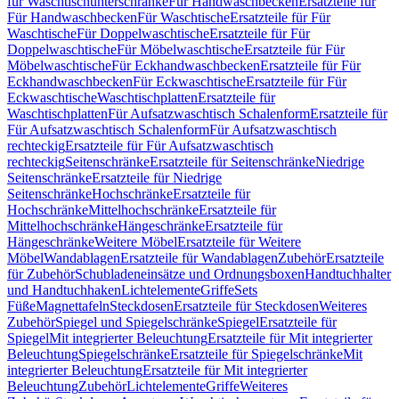
für Waschtischunterschränke
Für Handwaschbecken
Ersatzteile für
Für Handwaschbecken
Für Waschtische
Ersatzteile für Für
Waschtische
Für Doppelwaschtische
Ersatzteile für Für
Doppelwaschtische
Für Möbelwaschtische
Ersatzteile für Für
Möbelwaschtische
Für Eckhandwaschbecken
Ersatzteile für Für
Eckhandwaschbecken
Für Eckwaschtische
Ersatzteile für Für
Eckwaschtische
Waschtischplatten
Ersatzteile für
Waschtischplatten
Für Aufsatzwaschtisch Schalenform
Ersatzteile für
Für Aufsatzwaschtisch Schalenform
Für Aufsatzwaschtisch
rechteckig
Ersatzteile für Für Aufsatzwaschtisch
rechteckig
Seitenschränke
Ersatzteile für Seitenschränke
Niedrige
Seitenschränke
Ersatzteile für Niedrige
Seitenschränke
Hochschränke
Ersatzteile für
Hochschränke
Mittelhochschränke
Ersatzteile für
Mittelhochschränke
Hängeschränke
Ersatzteile für
Hängeschränke
Weitere Möbel
Ersatzteile für Weitere
Möbel
Wandablagen
Ersatzteile für Wandablagen
Zubehör
Ersatzteile
für Zubehör
Schubladeneinsätze und Ordnungsboxen
Handtuchhalter
und Handtuchhaken
Lichtelemente
Griffe
Sets
Füße
Magnettafeln
Steckdosen
Ersatzteile für Steckdosen
Weiteres
Zubehör
Spiegel und Spiegelschränke
Spiegel
Ersatzteile für
Spiegel
Mit integrierter Beleuchtung
Ersatzteile für Mit integrierter
Beleuchtung
Spiegelschränke
Ersatzteile für Spiegelschränke
Mit
integrierter Beleuchtung
Ersatzteile für Mit integrierter
Beleuchtung
Zubehör
Lichtelemente
Griffe
Weiteres