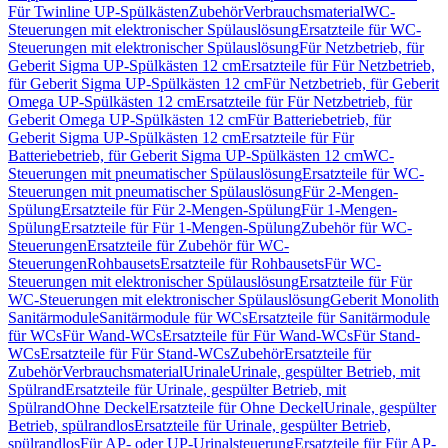
Für Twinline UP-Spülkästen
Zubehör
Verbrauchsmaterial
WC-
Steuerungen mit elektronischer Spülauslösung
Ersatzteile für WC-
Steuerungen mit elektronischer Spülauslösung
Für Netzbetrieb, für
Geberit Sigma UP-Spülkästen 12 cm
Ersatzteile für Für Netzbetrieb,
für Geberit Sigma UP-Spülkästen 12 cm
Für Netzbetrieb, für Geberit
Omega UP-Spülkästen 12 cm
Ersatzteile für Für Netzbetrieb, für
Geberit Omega UP-Spülkästen 12 cm
Für Batteriebetrieb, für
Geberit Sigma UP-Spülkästen 12 cm
Ersatzteile für Für
Batteriebetrieb, für Geberit Sigma UP-Spülkästen 12 cm
WC-
Steuerungen mit pneumatischer Spülauslösung
Ersatzteile für WC-
Steuerungen mit pneumatischer Spülauslösung
Für 2-Mengen-
Spülung
Ersatzteile für Für 2-Mengen-Spülung
Für 1-Mengen-
Spülung
Ersatzteile für Für 1-Mengen-Spülung
Zubehör für WC-
Steuerungen
Ersatzteile für Zubehör für WC-
Steuerungen
Rohbausets
Ersatzteile für Rohbausets
Für WC-
Steuerungen mit elektronischer Spülauslösung
Ersatzteile für Für
WC-Steuerungen mit elektronischer Spülauslösung
Geberit Monolith
Sanitärmodule
Sanitärmodule für WCs
Ersatzteile für Sanitärmodule
für WCs
Für Wand-WCs
Ersatzteile für Für Wand-WCs
Für Stand-
WCs
Ersatzteile für Für Stand-WCs
Zubehör
Ersatzteile für
Zubehör
Verbrauchsmaterial
Urinale
Urinale, gespülter Betrieb, mit
Spülrand
Ersatzteile für Urinale, gespülter Betrieb, mit
Spülrand
Ohne Deckel
Ersatzteile für Ohne Deckel
Urinale, gespülter
Betrieb, spülrandlos
Ersatzteile für Urinale, gespülter Betrieb,
spülrandlos
Für AP- oder UP-Urinalsteuerung
Ersatzteile für Für AP-