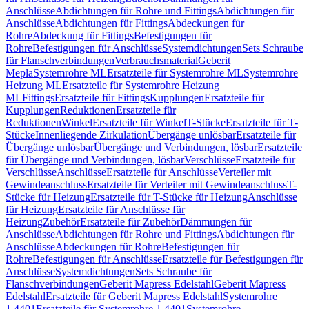
Anschlüsse
Abdichtungen für Rohre und Fittings
Abdichtungen für
Anschlüsse
Abdichtungen für Fittings
Abdeckungen für
Rohre
Abdeckung für Fittings
Befestigungen für
Rohre
Befestigungen für Anschlüsse
Systemdichtungen
Sets Schraube
für Flanschverbindungen
Verbrauchsmaterial
Geberit
Mepla
Systemrohre ML
Ersatzteile für Systemrohre ML
Systemrohre
Heizung ML
Ersatzteile für Systemrohre Heizung
ML
Fittings
Ersatzteile für Fittings
Kupplungen
Ersatzteile für
Kupplungen
Reduktionen
Ersatzteile für
Reduktionen
Winkel
Ersatzteile für Winkel
T-Stücke
Ersatzteile für T-
Stücke
Innenliegende Zirkulation
Übergänge unlösbar
Ersatzteile für
Übergänge unlösbar
Übergänge und Verbindungen, lösbar
Ersatzteile
für Übergänge und Verbindungen, lösbar
Verschlüsse
Ersatzteile für
Verschlüsse
Anschlüsse
Ersatzteile für Anschlüsse
Verteiler mit
Gewindeanschluss
Ersatzteile für Verteiler mit Gewindeanschluss
T-
Stücke für Heizung
Ersatzteile für T-Stücke für Heizung
Anschlüsse
für Heizung
Ersatzteile für Anschlüsse für
Heizung
Zubehör
Ersatzteile für Zubehör
Dämmungen für
Anschlüsse
Abdichtungen für Rohre und Fittings
Abdichtungen für
Anschlüsse
Abdeckungen für Rohre
Befestigungen für
Rohre
Befestigungen für Anschlüsse
Ersatzteile für Befestigungen für
Anschlüsse
Systemdichtungen
Sets Schraube für
Flanschverbindungen
Geberit Mapress Edelstahl
Geberit Mapress
Edelstahl
Ersatzteile für Geberit Mapress Edelstahl
Systemrohre
1.4401
Ersatzteile für Systemrohre 1.4401
Systemrohre