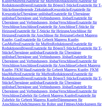
Kupfer
Muffen
Ersatzteile für Muffen
Reduktionen
Ersatzteile für
Reduktionen
Bögen
Ersatzteile für Bögen
T-Stücke
Ersatzteile für T-
Stücke
Innenliegende Zirkulation
Kreuzstücke
Ersatzteile für
Kreuzstücke
Übergänge unlösbar
Ersatzteile für Übergänge
unlösbar
Übergänge und Verbindungen, lösbar
Ersatzteile für
Übergänge und Verbindungen, lösbar
Verschlüsse
Ersatzteile für
Verschlüsse
Anschlüsse
Ersatzteile für Anschlüsse
T-Stücke für
Heizung
Ersatzteile für T-Stücke für Heizung
Anschlüsse für
Heizung
Ersatzteile für Anschlüsse für Heizung
Geberit Mapress
Kupfer, Gas
Ersatzteile für Geberit Mapress Kupfer,
Gas
Muffen
Ersatzteile für Muffen
Reduktionen
Ersatzteile für
Reduktionen
Bögen
Ersatzteile für Bögen
T-Stücke
Ersatzteile für T-
Stücke
Übergänge unlösbar
Ersatzteile für Übergänge
unlösbar
Übergänge und Verbindungen, lösbar
Ersatzteile für
Übergänge und Verbindungen, lösbar
Verschlüsse
Ersatzteile für
Verschlüsse
Anschlüsse
Ersatzteile für Anschlüsse
Geberit Mapress
Kupfer, FKM blau
Ersatzteile für Geberit Mapress Kupfer, FKM
blau
Muffen
Ersatzteile für Muffen
Reduktionen
Ersatzteile für
Reduktionen
Bögen
Ersatzteile für Bögen
T-Stücke
Ersatzteile für T-
Stücke
Übergänge unlösbar
Ersatzteile für Übergänge
unlösbar
Übergänge und Verbindungen, lösbar
Ersatzteile für
Übergänge und Verbindungen, lösbar
Verschlüsse
Ersatzteile für
Verschlüsse
Zubehör für Geberit Mapress Kupfer
Ersatzteile für
Zubehör für Geberit Mapress Kupfer
Dämmungen für
Anschlüsse
Abdichtungen für Rohre und Fittings
Abdeckungen für