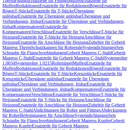
Therm
Fittings
Ersatzteile für Fittings
Muffen
Ersatzteile für
Muffen
Reduktionen
Ersatzteile für Reduktionen
Bögen
Ersatzteile für
Bögen
T-Stücke
Ersatzteile für T-Stücke
Übergänge
unlösbar
Ersatzteile für Übergänge unlösbar
Übergänge und
Verbindungen, lösbar
Ersatzteile für Übergänge und Verbindungen,
lösbar
Kompensatoren
Ersatzteile für
Kompensatoren
Verschlüsse
Ersatzteile für Verschlüsse
T-Stücke für
Heizung
Ersatzteile für T-Stücke für Heizung
Anschlüsse für
Heizung
Ersatzteile für Anschlüsse für Heizung
Zubehör für Geberit
Mapress Therm
Schutzkappen für Rohrende
Systemdichtungen
Sets
Schraube für Flanschverbindungen
Geberit Mapress C-Stahl
Geberit
Mapress C-Stahl
Ersatzteile für Geberit Mapress C-Stahl
Systemrohre
1.0034
Systemrohre 1.0215
Rohrnippel
Muffen
Ersatzteile für
Muffen
Reduktionen
Ersatzteile für Reduktionen
Bögen
Ersatzteile für
Bögen
T-Stücke
Ersatzteile für T-Stücke
Kreuzstücke
Ersatzteile für
Kreuzstücke
Übergänge unlösbar
Ersatzteile für Übergänge
unlösbar
Übergänge und Verbindungen, lösbar
Ersatzteile für
Übergänge und Verbindungen, lösbar
Kompensatoren
Ersatzteile für
Kompensatoren
Verschlüsse
Ersatzteile für Verschlüsse
T-Stücke für
Heizung
Ersatzteile für T-Stücke für Heizung
Anschlüsse für
Heizung
Ersatzteile für Anschlüsse für Heizung
Zubehör für Geberit
Mapress C-Stahl
Abdichtungen für Rohre und Fittings
Abdeckungen
für Rohre
Befestigungen für Anschlüsse
Systemdichtungen
Sets
Schraube für Flanschverbindungen
Geberit Mapress Kupfer
Geberit
Mapress Kupfer
Ersatzteile für Geberit Mapress