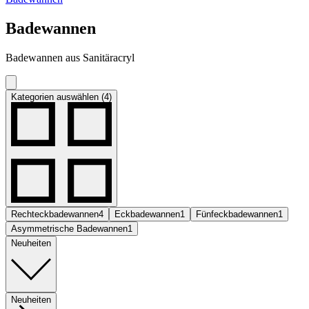
Badewannen
Badewannen aus Sanitäracryl
Kategorien auswählen (4)
Rechteckbadewannen
4
Eckbadewannen
1
Fünfeckbadewannen
1
Asymmetrische Badewannen
1
Neuheiten
Neuheiten