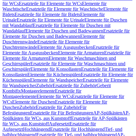
für WCs
Ersatzteile für Elemente für WCs
Elemente für
Waschtische
Ersatzteile für Elemente für Waschtische
Elemente für
Bidets
Ersatzteile für Elemente für Bidets
Elemente für
Urinale
Ersatzteile für Elemente für Urinale
Elemente für Duschen
mit Wandablauf
Ersatzteile für Elemente für Duschen mit
Wandablauf
Elemente für Duschen und Badewannen
Ersatzteile für
Elemente für Duschen und Badewannen
Elemente für
Duschtrennwände
Ersatzteile für Elemente für
Duschtrennwände
Elemente für Ausgussbecken
Ersatzteile für
Elemente für Ausgussbecken
Elemente für Armaturen
Ersatzteile für
Elemente für Armaturen
Elemente für Waschmaschinen und
Geschirrspüler
Ersatzteile für Elemente für Waschmaschinen und
Geschirrspüler
Elemente für Konsollasten
Ersatzteile für Elemente für
Konsollasten
Elemente für Küchenspülen
Ersatzteile für Elemente für
Küchenspülen
Elemente für Wandspeicher
Ersatzteile für Elemente
für Wandspeicher
Zubehör
Ersatzteile für Zubehör
Geberit
Kombifix
Montageelemente
Ersatzteile für
Montageelemente
Elemente für WCs
Ersatzteile für Elemente für
WCs
Elemente für Duschen
Ersatzteile für Elemente für
Duschen
Zubehör
Ersatzteile für Zubehör
Für
Befestigungen
Ersatzteile für Für Befestigungen
AP-Spülkästen
AP-
Spülkästen für WCs, aus Kunststoff
Ersatzteile für AP-Spülkästen
für WCs, aus Kunststoff
Aufgesetzt
Ersatzteile für
Aufgesetzt
Hochhängend
Ersatzteile für Hochhängend
Tief- und
halbhochhängend
Ersatzteile für Tief- und halbhochhängend
AP-