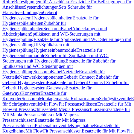
Rohre
Befestigungen für Anschlüsse
Ersatzteile für Befestigungen für
Anschlüsse
Systemdichtungen
Sets Schraube für
Flanschverbindungen
Geberit
Hygienesystem
Hygienespüleinheiten
Ersatzteile für
Hygienespüleinheiten
Zubehör für
Hygienespüleinheiten
Sensoren
Kabel
Abdeckungen und
Abdeckplatten
Spülkästen und WC-Steuerungen mit
Hygienespülung
Ersatzteile für Spülkästen und WC-Steuerungen mit
Hygienespülung
UP-Spülkästen mit
Hygienespülung
Hygieneeinbaumodule
Ersatzteile für
Hygieneeinbaumodule
Zubehör für Spülkästen und WC-
Steuerungen mit Hygienespülung
Ersatzteile für Zubehör für
Spülkästen und WC-Steuerungen mit
Hygienespülung
Sensoren
Kabel
Netzteile
Ersatzteile für
Netzteile
Netzwerkkomponenten
Geberit Connect Zubehör für
Geberit Hygienesystem
Ersatzteile für Geberit Connect Zubehör für
Geberit Hygienesystem
Gateways
Ersatzteile für
Gateways
Konverter
Ersatzteile für
Konverter
Sensoren
Montagematerial
Rohrarmaturen
Schrägsitzventile
E
für Schrägsitzventile
Mit FlowFit Pressanschlüssen
Ersatzteile für Mit
FlowFit Pressanschlüssen
Mit Mepla Pressanschlüssen
Ersatzteile für
Mit Mepla Pressanschlüssen
Mit Mapress
Pressanschlüssen
Ersatzteile für Mit Mapress
Pressanschlüssen
Probenahmeventile
Kugelhähne
Ersatzteile für
Kugelhähne
Mit FlowFit Pressanschlüssen
Ersatzteile für Mit FlowFit