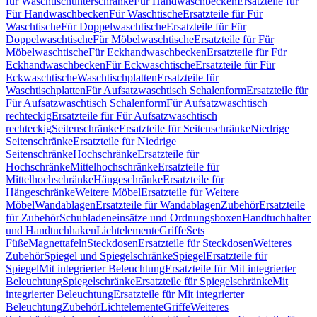
für Waschtischunterschränke
Für Handwaschbecken
Ersatzteile für
Für Handwaschbecken
Für Waschtische
Ersatzteile für Für
Waschtische
Für Doppelwaschtische
Ersatzteile für Für
Doppelwaschtische
Für Möbelwaschtische
Ersatzteile für Für
Möbelwaschtische
Für Eckhandwaschbecken
Ersatzteile für Für
Eckhandwaschbecken
Für Eckwaschtische
Ersatzteile für Für
Eckwaschtische
Waschtischplatten
Ersatzteile für
Waschtischplatten
Für Aufsatzwaschtisch Schalenform
Ersatzteile für
Für Aufsatzwaschtisch Schalenform
Für Aufsatzwaschtisch
rechteckig
Ersatzteile für Für Aufsatzwaschtisch
rechteckig
Seitenschränke
Ersatzteile für Seitenschränke
Niedrige
Seitenschränke
Ersatzteile für Niedrige
Seitenschränke
Hochschränke
Ersatzteile für
Hochschränke
Mittelhochschränke
Ersatzteile für
Mittelhochschränke
Hängeschränke
Ersatzteile für
Hängeschränke
Weitere Möbel
Ersatzteile für Weitere
Möbel
Wandablagen
Ersatzteile für Wandablagen
Zubehör
Ersatzteile
für Zubehör
Schubladeneinsätze und Ordnungsboxen
Handtuchhalter
und Handtuchhaken
Lichtelemente
Griffe
Sets
Füße
Magnettafeln
Steckdosen
Ersatzteile für Steckdosen
Weiteres
Zubehör
Spiegel und Spiegelschränke
Spiegel
Ersatzteile für
Spiegel
Mit integrierter Beleuchtung
Ersatzteile für Mit integrierter
Beleuchtung
Spiegelschränke
Ersatzteile für Spiegelschränke
Mit
integrierter Beleuchtung
Ersatzteile für Mit integrierter
Beleuchtung
Zubehör
Lichtelemente
Griffe
Weiteres