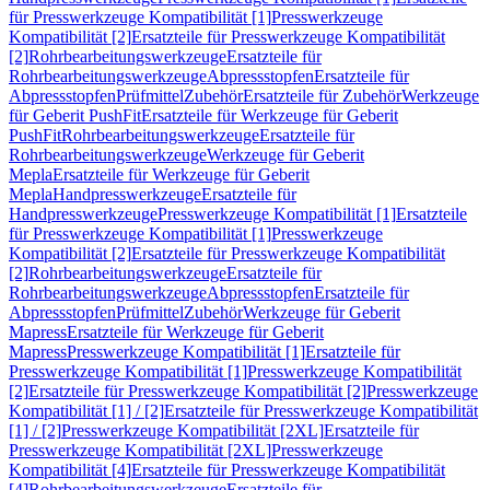
für Presswerkzeuge Kompatibilität [1]
Presswerkzeuge
Kompatibilität [2]
Ersatzteile für Presswerkzeuge Kompatibilität
[2]
Rohrbearbeitungswerkzeuge
Ersatzteile für
Rohrbearbeitungswerkzeuge
Abpressstopfen
Ersatzteile für
Abpressstopfen
Prüfmittel
Zubehör
Ersatzteile für Zubehör
Werkzeuge
für Geberit PushFit
Ersatzteile für Werkzeuge für Geberit
PushFit
Rohrbearbeitungswerkzeuge
Ersatzteile für
Rohrbearbeitungswerkzeuge
Werkzeuge für Geberit
Mepla
Ersatzteile für Werkzeuge für Geberit
Mepla
Handpresswerkzeuge
Ersatzteile für
Handpresswerkzeuge
Presswerkzeuge Kompatibilität [1]
Ersatzteile
für Presswerkzeuge Kompatibilität [1]
Presswerkzeuge
Kompatibilität [2]
Ersatzteile für Presswerkzeuge Kompatibilität
[2]
Rohrbearbeitungswerkzeuge
Ersatzteile für
Rohrbearbeitungswerkzeuge
Abpressstopfen
Ersatzteile für
Abpressstopfen
Prüfmittel
Zubehör
Werkzeuge für Geberit
Mapress
Ersatzteile für Werkzeuge für Geberit
Mapress
Presswerkzeuge Kompatibilität [1]
Ersatzteile für
Presswerkzeuge Kompatibilität [1]
Presswerkzeuge Kompatibilität
[2]
Ersatzteile für Presswerkzeuge Kompatibilität [2]
Presswerkzeuge
Kompatibilität [1] / [2]
Ersatzteile für Presswerkzeuge Kompatibilität
[1] / [2]
Presswerkzeuge Kompatibilität [2XL]
Ersatzteile für
Presswerkzeuge Kompatibilität [2XL]
Presswerkzeuge
Kompatibilität [4]
Ersatzteile für Presswerkzeuge Kompatibilität
[4]
Rohrbearbeitungswerkzeuge
Ersatzteile für