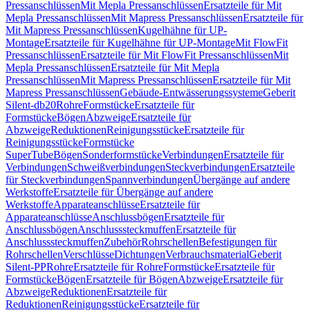
Pressanschlüssen
Mit Mepla Pressanschlüssen
Ersatzteile für Mit
Mepla Pressanschlüssen
Mit Mapress Pressanschlüssen
Ersatzteile für
Mit Mapress Pressanschlüssen
Kugelhähne für UP-
Montage
Ersatzteile für Kugelhähne für UP-Montage
Mit FlowFit
Pressanschlüssen
Ersatzteile für Mit FlowFit Pressanschlüssen
Mit
Mepla Pressanschlüssen
Ersatzteile für Mit Mepla
Pressanschlüssen
Mit Mapress Pressanschlüssen
Ersatzteile für Mit
Mapress Pressanschlüssen
Gebäude-Entwässerungssysteme
Geberit
Silent-db20
Rohre
Formstücke
Ersatzteile für
Formstücke
Bögen
Abzweige
Ersatzteile für
Abzweige
Reduktionen
Reinigungsstücke
Ersatzteile für
Reinigungsstücke
Formstücke
SuperTube
Bögen
Sonderformstücke
Verbindungen
Ersatzteile für
Verbindungen
Schweißverbindungen
Steckverbindungen
Ersatzteile
für Steckverbindungen
Spannverbindungen
Übergänge auf andere
Werkstoffe
Ersatzteile für Übergänge auf andere
Werkstoffe
Apparateanschlüsse
Ersatzteile für
Apparateanschlüsse
Anschlussbögen
Ersatzteile für
Anschlussbögen
Anschlusssteckmuffen
Ersatzteile für
Anschlusssteckmuffen
Zubehör
Rohrschellen
Befestigungen für
Rohrschellen
Verschlüsse
Dichtungen
Verbrauchsmaterial
Geberit
Silent-PP
Rohre
Ersatzteile für Rohre
Formstücke
Ersatzteile für
Formstücke
Bögen
Ersatzteile für Bögen
Abzweige
Ersatzteile für
Abzweige
Reduktionen
Ersatzteile für
Reduktionen
Reinigungsstücke
Ersatzteile für