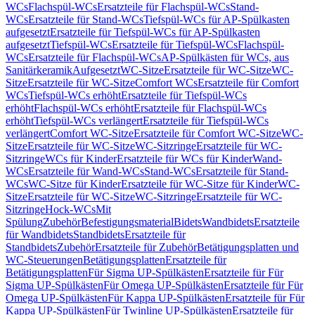
WCs
Flachspül-WCs
Ersatzteile für Flachspül-WCs
Stand-
WCs
Ersatzteile für Stand-WCs
Tiefspül-WCs für AP-Spülkasten
aufgesetzt
Ersatzteile für Tiefspül-WCs für AP-Spülkasten
aufgesetzt
Tiefspül-WCs
Ersatzteile für Tiefspül-WCs
Flachspül-
WCs
Ersatzteile für Flachspül-WCs
AP-Spülkästen für WCs, aus
Sanitärkeramik
Aufgesetzt
WC-Sitze
Ersatzteile für WC-Sitze
WC-
Sitze
Ersatzteile für WC-Sitze
Comfort WCs
Ersatzteile für Comfort
WCs
Tiefspül-WCs erhöht
Ersatzteile für Tiefspül-WCs
erhöht
Flachspül-WCs erhöht
Ersatzteile für Flachspül-WCs
erhöht
Tiefspül-WCs verlängert
Ersatzteile für Tiefspül-WCs
verlängert
Comfort WC-Sitze
Ersatzteile für Comfort WC-Sitze
WC-
Sitze
Ersatzteile für WC-Sitze
WC-Sitzringe
Ersatzteile für WC-
Sitzringe
WCs für Kinder
Ersatzteile für WCs für Kinder
Wand-
WCs
Ersatzteile für Wand-WCs
Stand-WCs
Ersatzteile für Stand-
WCs
WC-Sitze für Kinder
Ersatzteile für WC-Sitze für Kinder
WC-
Sitze
Ersatzteile für WC-Sitze
WC-Sitzringe
Ersatzteile für WC-
Sitzringe
Hock-WCs
Mit
Spülung
Zubehör
Befestigungsmaterial
Bidets
Wandbidets
Ersatzteile
für Wandbidets
Standbidets
Ersatzteile für
Standbidets
Zubehör
Ersatzteile für Zubehör
Betätigungsplatten und
WC-Steuerungen
Betätigungsplatten
Ersatzteile für
Betätigungsplatten
Für Sigma UP-Spülkästen
Ersatzteile für Für
Sigma UP-Spülkästen
Für Omega UP-Spülkästen
Ersatzteile für Für
Omega UP-Spülkästen
Für Kappa UP-Spülkästen
Ersatzteile für Für
Kappa UP-Spülkästen
Für Twinline UP-Spülkästen
Ersatzteile für