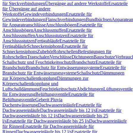
für Steckverbindungen
Übergänge auf andere Werkstoffe
Ersatzteile
für Übergänge auf andere
Werkstoffe
Gewindeverbindungen
Ersatzteile für
Gewindeverbindungen
Flanschverbindungen
Bundbüchsen
Apparatean
für Apparateanschlüsse
Anschlussbögen
Ersatzteile für
Anschlussbögen
Anschlussmuffen
Ersatzteile für
Anschlussmuffen
Anschlussstutzen
Ersatzteile für
Anschlussstutzen
Fertigabläufe
Ersatzteile für
Fertigabläufe
Schneckensiphons
Ersatzteile für
Schneckensiphons
Zubehör
Rohrschellen
Befestigungen für
Rohrschellen
Tragschalen
Verschlüsse
Dichtungen
Bauschutze
Verbrauc
Schallschutz und Feuchtigkeitsschutz
Brandschutz
Ersatzteile für
Brandschutz
Brandschutz für Entwässerungssysteme
Ersatzteile für
Brandschutz für Entwässerungssysteme
Schallschutz
Dämmungen
zur Körperschallentkopplung
Dämmungen zur
Körperschallentkopplung und
Luftschalldämmung
Feuchtigkeitsschutz
Abdichtungen
Lüftungsventile
für Entwässerung
Belüftungsventile
Ersatzteile für
Belüftungsventile
Geberit Pluvia
Dachentwässerung
Dachwassereinläufe
Ersatzteile für
Dachwassereinläufe
Dachwassereinläufe bis 12 l/s
Ersatzteile für
Dachwassereinläufe bis 12 l/s
Dachwassereinläufe bis 25
l/s
Ersatzteile für Dachwassereinläufe bis 25 l/s
Dachwassereinläufe
für Rinnen
Ersatzteile für Dachwassereinläufe für
Rinnen
Dachwassereinläufe bis 12 l/s
Ersatzteile für