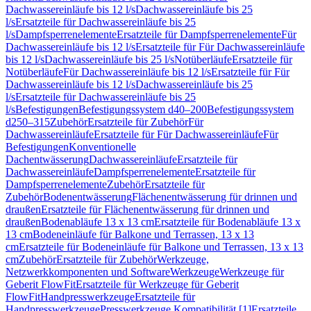
Dachwassereinläufe bis 12 l/s
Dachwassereinläufe bis 25
l/s
Ersatzteile für Dachwassereinläufe bis 25
l/s
Dampfsperrenelemente
Ersatzteile für Dampfsperrenelemente
Für
Dachwassereinläufe bis 12 l/s
Ersatzteile für Für Dachwassereinläufe
bis 12 l/s
Dachwassereinläufe bis 25 l/s
Notüberläufe
Ersatzteile für
Notüberläufe
Für Dachwassereinläufe bis 12 l/s
Ersatzteile für Für
Dachwassereinläufe bis 12 l/s
Dachwassereinläufe bis 25
l/s
Ersatzteile für Dachwassereinläufe bis 25
l/s
Befestigungen
Befestigungssystem d40–200
Befestigungssystem
d250–315
Zubehör
Ersatzteile für Zubehör
Für
Dachwassereinläufe
Ersatzteile für Für Dachwassereinläufe
Für
Befestigungen
Konventionelle
Dachentwässerung
Dachwassereinläufe
Ersatzteile für
Dachwassereinläufe
Dampfsperrenelemente
Ersatzteile für
Dampfsperrenelemente
Zubehör
Ersatzteile für
Zubehör
Bodenentwässerung
Flächenentwässerung für drinnen und
draußen
Ersatzteile für Flächenentwässerung für drinnen und
draußen
Bodenabläufe 13 x 13 cm
Ersatzteile für Bodenabläufe 13 x
13 cm
Bodeneinläufe für Balkone und Terrassen, 13 x 13
cm
Ersatzteile für Bodeneinläufe für Balkone und Terrassen, 13 x 13
cm
Zubehör
Ersatzteile für Zubehör
Werkzeuge,
Netzwerkkomponenten und Software
Werkzeuge
Werkzeuge für
Geberit FlowFit
Ersatzteile für Werkzeuge für Geberit
FlowFit
Handpresswerkzeuge
Ersatzteile für
Handpresswerkzeuge
Presswerkzeuge Kompatibilität [1]
Ersatzteile