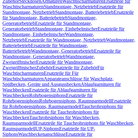
Zubehör
Steckdosen
Armaturen
Waschtischarmaturen
Ersatzteile für
Waschtischarmaturen
Standmontage, Netzbetrieb
Ersatzteile für
Standmontage, Netzbetrieb
Standmontage, Batteriebetrieb
Ersatzteile
für Standmontage, Batteriebetrieb
Standmontage,
Generatorbetrieb
Ersatzteile für Standmontage,
Generatorbetrieb
Standmontage, Einhebelmischer
Ersatzteile für
Standmontage, Einhebelmischer
Wandmontage,
Netzbetrieb
Ersatzteile für Wandmontage, Netzbetrieb
Wandmontage,
Batteriebetrieb
Ersatzteile für Wandmontage,
Batteriebetrieb
Wandmontage, Generatorbetrieb
Ersatzteile für
Wandmontage, Generatorbetrieb
Wandmontage,
Zweigriffmischer
Ersatzteile für Wandmontage,
Zweigriffmischer
Zubehör
Ersatzteile für Zubehör
Für
Waschtischarmaturen
Ersatzteile für Für
Waschtischarmaturen
Apparateanschlüsse für Waschplatz,
Spülbecken, Geräte und Ausgussbecken
Ablaufgarnituren für
Waschbecken
Ersatzteile für Ablaufgarnituren für
Waschbecken
Rohrbogensiphons
Ersatzteile für
Rohrbogensiphons
Rohrbogensiphons, Raumsparmodell
Ersatzteile
für Rohrbogensiphons, Raumsparmodell
Tauchrohrsiphons für
Waschbecken
Ersatzteile für Tauchrohrsiphons für
Waschbecken
Tauchrohrsiphons für Waschbecken,
Raumsparmodell
Ersatzteile für Tauchrohrsiphons für Waschbecken,
Raumsparmodell
UP-Siphons
Ersatzteile für UP-
Siphons
Waschbeckenanschlüsse
Ersatzteile für