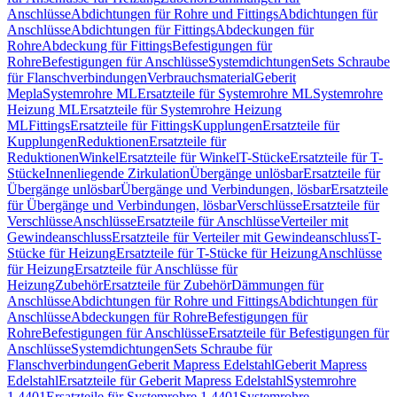
Anschlüsse
Abdichtungen für Rohre und Fittings
Abdichtungen für
Anschlüsse
Abdichtungen für Fittings
Abdeckungen für
Rohre
Abdeckung für Fittings
Befestigungen für
Rohre
Befestigungen für Anschlüsse
Systemdichtungen
Sets Schraube
für Flanschverbindungen
Verbrauchsmaterial
Geberit
Mepla
Systemrohre ML
Ersatzteile für Systemrohre ML
Systemrohre
Heizung ML
Ersatzteile für Systemrohre Heizung
ML
Fittings
Ersatzteile für Fittings
Kupplungen
Ersatzteile für
Kupplungen
Reduktionen
Ersatzteile für
Reduktionen
Winkel
Ersatzteile für Winkel
T-Stücke
Ersatzteile für T-
Stücke
Innenliegende Zirkulation
Übergänge unlösbar
Ersatzteile für
Übergänge unlösbar
Übergänge und Verbindungen, lösbar
Ersatzteile
für Übergänge und Verbindungen, lösbar
Verschlüsse
Ersatzteile für
Verschlüsse
Anschlüsse
Ersatzteile für Anschlüsse
Verteiler mit
Gewindeanschluss
Ersatzteile für Verteiler mit Gewindeanschluss
T-
Stücke für Heizung
Ersatzteile für T-Stücke für Heizung
Anschlüsse
für Heizung
Ersatzteile für Anschlüsse für
Heizung
Zubehör
Ersatzteile für Zubehör
Dämmungen für
Anschlüsse
Abdichtungen für Rohre und Fittings
Abdichtungen für
Anschlüsse
Abdeckungen für Rohre
Befestigungen für
Rohre
Befestigungen für Anschlüsse
Ersatzteile für Befestigungen für
Anschlüsse
Systemdichtungen
Sets Schraube für
Flanschverbindungen
Geberit Mapress Edelstahl
Geberit Mapress
Edelstahl
Ersatzteile für Geberit Mapress Edelstahl
Systemrohre
1.4401
Ersatzteile für Systemrohre 1.4401
Systemrohre