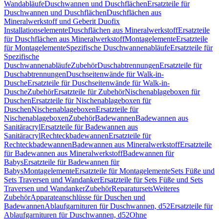
Wandabläufe
Duschwannen und Duschflächen
Ersatzteile für
Duschwannen und Duschflächen
Duschflächen aus
Mineralwerkstoff und Geberit Duofix
Installationselemente
Duschflächen aus Mineralwerkstoff
Ersatzteile
für Duschflächen aus Mineralwerkstoff
Montagelemente
Ersatzteile
für Montagelemente
Spezifische Duschwannenabläufe
Ersatzteile für
Spezifische
Duschwannenabläufe
Zubehör
Duschabtrennungen
Ersatzteile für
Duschabtrennungen
Duschseitenwände für Walk-in-
Dusche
Ersatzteile für Duschseitenwände für Walk-in-
Dusche
Zubehör
Ersatzteile für Zubehör
Nischenablageboxen für
Duschen
Ersatzteile für Nischenablageboxen für
Duschen
Nischenablageboxen
Ersatzteile für
Nischenablageboxen
Zubehör
Badewannen
Badewannen aus
Sanitäracryl
Ersatzteile für Badewannen aus
Sanitäracryl
Rechteckbadewannen
Ersatzteile für
Rechteckbadewannen
Badewannen aus Mineralwerkstoff
Ersatzteile
für Badewannen aus Mineralwerkstoff
Badewannen für
Babys
Ersatzteile für Badewannen für
Babys
Montagelemente
Ersatzteile für Montagelemente
Sets Füße und
Sets Traversen und Wandanker
Ersatzteile für Sets Füße und Sets
Traversen und Wandanker
Zubehör
Reparatursets
Weiteres
Zubehör
Apparateanschlüsse für Duschen und
Badewannen
Ablaufgarnituren für Duschwannen, d52
Ersatzteile für
Ablaufgarnituren für Duschwannen, d52
Ohne