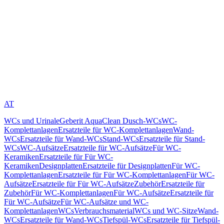
AT
WCs und Urinale
Geberit AquaClean Dusch-WCs
WC-
Komplettanlagen
Ersatzteile für WC-Komplettanlagen
Wand-
WCs
Ersatzteile für Wand-WCs
Stand-WCs
Ersatzteile für Stand-
WCs
WC-Aufsätze
Ersatzteile für WC-Aufsätze
Für WC-
Keramiken
Ersatzteile für Für WC-
Keramiken
Designplatten
Ersatzteile für Designplatten
Für WC-
Komplettanlagen
Ersatzteile für Für WC-Komplettanlagen
Für WC-
Aufsätze
Ersatzteile für Für WC-Aufsätze
Zubehör
Ersatzteile für
Zubehör
Für WC-Komplettanlagen
Für WC-Aufsätze
Ersatzteile für
Für WC-Aufsätze
Für WC-Aufsätze und WC-
Komplettanlagen
WCs
Verbrauchsmaterial
WCs und WC-Sitze
Wand-
WCs
Ersatzteile für Wand-WCs
Tiefspül-WCs
Ersatzteile für Tiefspül-