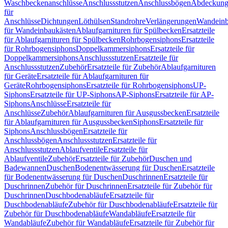
Waschbeckenanschlüsse
Anschlussstutzen
Anschlussbögen
Abdeckung
für
Anschlüsse
Dichtungen
Löthülsen
Standrohre
Verlängerungen
Wandeinb
für Wandeinbaukästen
Ablaufgarnituren für Spülbecken
Ersatzteile
für Ablaufgarnituren für Spülbecken
Rohrbogensiphons
Ersatzteile
für Rohrbogensiphons
Doppelkammersiphons
Ersatzteile für
Doppelkammersiphons
Anschlussstutzen
Ersatzteile für
Anschlussstutzen
Zubehör
Ersatzteile für Zubehör
Ablaufgarnituren
für Geräte
Ersatzteile für Ablaufgarnituren für
Geräte
Rohrbogensiphons
Ersatzteile für Rohrbogensiphons
UP-
Siphons
Ersatzteile für UP-Siphons
AP-Siphons
Ersatzteile für AP-
Siphons
Anschlüsse
Ersatzteile für
Anschlüsse
Zubehör
Ablaufgarnituren für Ausgussbecken
Ersatzteile
für Ablaufgarnituren für Ausgussbecken
Siphons
Ersatzteile für
Siphons
Anschlussbögen
Ersatzteile für
Anschlussbögen
Anschlussstutzen
Ersatzteile für
Anschlussstutzen
Ablaufventile
Ersatzteile für
Ablaufventile
Zubehör
Ersatzteile für Zubehör
Duschen und
Badewannen
Duschen
Bodenentwässerung für Duschen
Ersatzteile
für Bodenentwässerung für Duschen
Duschrinnen
Ersatzteile für
Duschrinnen
Zubehör für Duschrinnen
Ersatzteile für Zubehör für
Duschrinnen
Duschbodenabläufe
Ersatzteile für
Duschbodenabläufe
Zubehör für Duschbodenabläufe
Ersatzteile für
Zubehör für Duschbodenabläufe
Wandabläufe
Ersatzteile für
Wandabläufe
Zubehör für Wandabläufe
Ersatzteile für Zubehör für