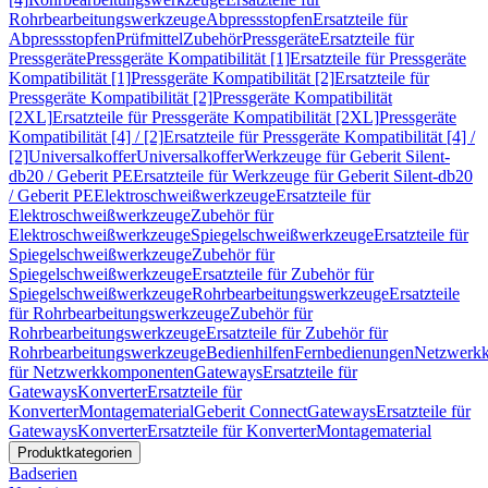
Rohrbearbeitungswerkzeuge
Abpressstopfen
Ersatzteile für
Abpressstopfen
Prüfmittel
Zubehör
Pressgeräte
Ersatzteile für
Pressgeräte
Pressgeräte Kompatibilität [1]
Ersatzteile für Pressgeräte
Kompatibilität [1]
Pressgeräte Kompatibilität [2]
Ersatzteile für
Pressgeräte Kompatibilität [2]
Pressgeräte Kompatibilität
[2XL]
Ersatzteile für Pressgeräte Kompatibilität [2XL]
Pressgeräte
Kompatibilität [4] / [2]
Ersatzteile für Pressgeräte Kompatibilität [4] /
[2]
Universalkoffer
Universalkoffer
Werkzeuge für Geberit Silent-
db20 / Geberit PE
Ersatzteile für Werkzeuge für Geberit Silent-db20
/ Geberit PE
Elektroschweißwerkzeuge
Ersatzteile für
Elektroschweißwerkzeuge
Zubehör für
Elektroschweißwerkzeuge
Spiegelschweißwerkzeuge
Ersatzteile für
Spiegelschweißwerkzeuge
Zubehör für
Spiegelschweißwerkzeuge
Ersatzteile für Zubehör für
Spiegelschweißwerkzeuge
Rohrbearbeitungswerkzeuge
Ersatzteile
für Rohrbearbeitungswerkzeuge
Zubehör für
Rohrbearbeitungswerkzeuge
Ersatzteile für Zubehör für
Rohrbearbeitungswerkzeuge
Bedienhilfen
Fernbedienungen
Netzwerk
für Netzwerkkomponenten
Gateways
Ersatzteile für
Gateways
Konverter
Ersatzteile für
Konverter
Montagematerial
Geberit Connect
Gateways
Ersatzteile für
Gateways
Konverter
Ersatzteile für Konverter
Montagematerial
Produktkategorien
Badserien