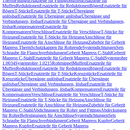
Therm
Fittings
Ersatzteile für Fittings
Muffen
Ersatzteile für
Muffen
Reduktionen
Ersatzteile für Reduktionen
Bögen
Ersatzteile für
Bögen
T-Stücke
Ersatzteile für T-Stücke
Übergänge
unlösbar
Ersatzteile für Übergänge unlösbar
Übergänge und
Verbindungen, lösbar
Ersatzteile für Übergänge und Verbindungen,
lösbar
Kompensatoren
Ersatzteile für
Kompensatoren
Verschlüsse
Ersatzteile für Verschlüsse
T-Stücke für
Heizung
Ersatzteile für T-Stücke für Heizung
Anschlüsse für
Heizung
Ersatzteile für Anschlüsse für Heizung
Zubehör für Geberit
Mapress Therm
Schutzkappen für Rohrende
Systemdichtungen
Sets
Schraube für Flanschverbindungen
Geberit Mapress C-Stahl
Geberit
Mapress C-Stahl
Ersatzteile für Geberit Mapress C-Stahl
Systemrohre
1.0034
Systemrohre 1.0215
Rohrnippel
Muffen
Ersatzteile für
Muffen
Reduktionen
Ersatzteile für Reduktionen
Bögen
Ersatzteile für
Bögen
T-Stücke
Ersatzteile für T-Stücke
Kreuzstücke
Ersatzteile für
Kreuzstücke
Übergänge unlösbar
Ersatzteile für Übergänge
unlösbar
Übergänge und Verbindungen, lösbar
Ersatzteile für
Übergänge und Verbindungen, lösbar
Kompensatoren
Ersatzteile für
Kompensatoren
Verschlüsse
Ersatzteile für Verschlüsse
T-Stücke für
Heizung
Ersatzteile für T-Stücke für Heizung
Anschlüsse für
Heizung
Ersatzteile für Anschlüsse für Heizung
Zubehör für Geberit
Mapress C-Stahl
Abdichtungen für Rohre und Fittings
Abdeckungen
für Rohre
Befestigungen für Anschlüsse
Systemdichtungen
Sets
Schraube für Flanschverbindungen
Geberit Mapress Kupfer
Geberit
Mapress Kupfer
Ersatzteile für Geberit Mapress