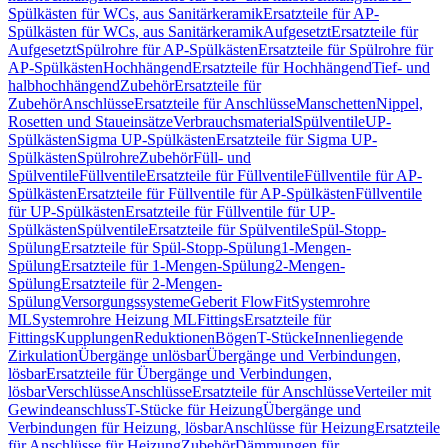
Spülkästen für WCs, aus Sanitärkeramik
Ersatzteile für AP-
Spülkästen für WCs, aus Sanitärkeramik
Aufgesetzt
Ersatzteile für
Aufgesetzt
Spülrohre für AP-Spülkästen
Ersatzteile für Spülrohre für
AP-Spülkästen
Hochhängend
Ersatzteile für Hochhängend
Tief- und
halbhochhängend
Zubehör
Ersatzteile für
Zubehör
Anschlüsse
Ersatzteile für Anschlüsse
Manschetten
Nippel,
Rosetten und Staueinsätze
Verbrauchsmaterial
Spülventile
UP-
Spülkästen
Sigma UP-Spülkästen
Ersatzteile für Sigma UP-
Spülkästen
Spülrohre
Zubehör
Füll- und
Spülventile
Füllventile
Ersatzteile für Füllventile
Füllventile für AP-
Spülkästen
Ersatzteile für Füllventile für AP-Spülkästen
Füllventile
für UP-Spülkästen
Ersatzteile für Füllventile für UP-
Spülkästen
Spülventile
Ersatzteile für Spülventile
Spül-Stopp-
Spülung
Ersatzteile für Spül-Stopp-Spülung
1-Mengen-
Spülung
Ersatzteile für 1-Mengen-Spülung
2-Mengen-
Spülung
Ersatzteile für 2-Mengen-
Spülung
Versorgungssysteme
Geberit FlowFit
Systemrohre
ML
Systemrohre Heizung ML
Fittings
Ersatzteile für
Fittings
Kupplungen
Reduktionen
Bögen
T-Stücke
Innenliegende
Zirkulation
Übergänge unlösbar
Übergänge und Verbindungen,
lösbar
Ersatzteile für Übergänge und Verbindungen,
lösbar
Verschlüsse
Anschlüsse
Ersatzteile für Anschlüsse
Verteiler mit
Gewindeanschluss
T-Stücke für Heizung
Übergänge und
Verbindungen für Heizung, lösbar
Anschlüsse für Heizung
Ersatzteile
für Anschlüsse für Heizung
Zubehör
Dämmungen für