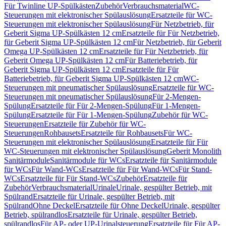
Für Twinline UP-Spülkästen
Zubehör
Verbrauchsmaterial
WC-
Steuerungen mit elektronischer Spülauslösung
Ersatzteile für WC-
Steuerungen mit elektronischer Spülauslösung
Für Netzbetrieb, für
Geberit Sigma UP-Spülkästen 12 cm
Ersatzteile für Für Netzbetrieb,
für Geberit Sigma UP-Spülkästen 12 cm
Für Netzbetrieb, für Geberit
Omega UP-Spülkästen 12 cm
Ersatzteile für Für Netzbetrieb, für
Geberit Omega UP-Spülkästen 12 cm
Für Batteriebetrieb, für
Geberit Sigma UP-Spülkästen 12 cm
Ersatzteile für Für
Batteriebetrieb, für Geberit Sigma UP-Spülkästen 12 cm
WC-
Steuerungen mit pneumatischer Spülauslösung
Ersatzteile für WC-
Steuerungen mit pneumatischer Spülauslösung
Für 2-Mengen-
Spülung
Ersatzteile für Für 2-Mengen-Spülung
Für 1-Mengen-
Spülung
Ersatzteile für Für 1-Mengen-Spülung
Zubehör für WC-
Steuerungen
Ersatzteile für Zubehör für WC-
Steuerungen
Rohbausets
Ersatzteile für Rohbausets
Für WC-
Steuerungen mit elektronischer Spülauslösung
Ersatzteile für Für
WC-Steuerungen mit elektronischer Spülauslösung
Geberit Monolith
Sanitärmodule
Sanitärmodule für WCs
Ersatzteile für Sanitärmodule
für WCs
Für Wand-WCs
Ersatzteile für Für Wand-WCs
Für Stand-
WCs
Ersatzteile für Für Stand-WCs
Zubehör
Ersatzteile für
Zubehör
Verbrauchsmaterial
Urinale
Urinale, gespülter Betrieb, mit
Spülrand
Ersatzteile für Urinale, gespülter Betrieb, mit
Spülrand
Ohne Deckel
Ersatzteile für Ohne Deckel
Urinale, gespülter
Betrieb, spülrandlos
Ersatzteile für Urinale, gespülter Betrieb,
spülrandlos
Für AP- oder UP-Urinalsteuerung
Ersatzteile für Für AP-