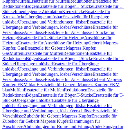
Kupfer
Muffen
Ersatzteile für Muffen
Reduktionen
Ersatzteile für
Reduktionen
Bögen
Ersatzteile für Bögen
T-Stücke
Ersatzteile für T-
Stücke
Innenliegende Zirkulation
Kreuzstücke
Ersatzteile für
Kreuzstücke
Übergänge unlösbar
Ersatzteile für Übergänge
unlösbar
Übergänge und Verbindungen, lösbar
Ersatzteile für
Übergänge und Verbindungen, lösbar
Verschlüsse
Ersatzteile für
Verschlüsse
Anschlüsse
Ersatzteile für Anschlüsse
T-Stücke für
Heizung
Ersatzteile für T-Stücke für Heizung
Anschlüsse für
Heizung
Ersatzteile für Anschlüsse für Heizung
Geberit Mapress
Kupfer, Gas
Ersatzteile für Geberit Mapress Kupfer,
Gas
Muffen
Ersatzteile für Muffen
Reduktionen
Ersatzteile für
Reduktionen
Bögen
Ersatzteile für Bögen
T-Stücke
Ersatzteile für T-
Stücke
Übergänge unlösbar
Ersatzteile für Übergänge
unlösbar
Übergänge und Verbindungen, lösbar
Ersatzteile für
Übergänge und Verbindungen, lösbar
Verschlüsse
Ersatzteile für
Verschlüsse
Anschlüsse
Ersatzteile für Anschlüsse
Geberit Mapress
Kupfer, FKM blau
Ersatzteile für Geberit Mapress Kupfer, FKM
blau
Muffen
Ersatzteile für Muffen
Reduktionen
Ersatzteile für
Reduktionen
Bögen
Ersatzteile für Bögen
T-Stücke
Ersatzteile für T-
Stücke
Übergänge unlösbar
Ersatzteile für Übergänge
unlösbar
Übergänge und Verbindungen, lösbar
Ersatzteile für
Übergänge und Verbindungen, lösbar
Verschlüsse
Ersatzteile für
Verschlüsse
Zubehör für Geberit Mapress Kupfer
Ersatzteile für
Zubehör für Geberit Mapress Kupfer
Dämmungen für
Anschlüsse
Abdichtungen für Rohre und Fittings
Abdeckungen für