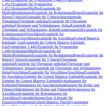
1.4521
Ersatzteile für Systemrohre
1.4521
Rohrnippel
Muffen
Ersatzteile für
Muffen
Reduktionen
Ersatzteile für Reduktionen
Bögen
Ersatzteile für
Bögen
T-Stücke
Ersatzteile für T-Stücke
Innenliegende
Zirkulation
Übergänge unlösbar
Ersatzteile für Übergänge
unlösbar
Übergänge und Verbindungen, lösbar
Ersatzteile für
Übergänge und Verbindungen, lösbar
Kompensatoren
Ersatzteile für
Kompensatoren
Verschlüsse
Ersatzteile für
Verschlüsse
Anschlüsse
Ersatzteile für Anschlüsse
Geberit Mapress
Edelstahl, Gas
Ersatzteile für Geberit Mapress Edelstahl,
Gas
Systemrohre 1.4401
Ersatzteile für Systemrohre
1.4401
Rohrnippel
Muffen
Ersatzteile für
Muffen
Reduktionen
Ersatzteile für Reduktionen
Bögen
Ersatzteile für
Bögen
T-Stücke
Ersatzteile für T-Stücke
Übergänge
unlösbar
Ersatzteile für Übergänge unlösbar
Übergänge und
Verbindungen, lösbar
Ersatzteile für Übergänge und Verbindungen,
lösbar
Verschlüsse
Ersatzteile für Verschlüsse
Anschlüsse
Ersatzteile
für Anschlüsse
Zubehör für Geberit Mapress Edelstahl
Ersatzteile für
Zubehör für Geberit Mapress Edelstahl
Schutzkappen für
Rohrende
Dämmungen für Anschlüsse
Isolierungen für Rohre und
Fittings
Abdichtungen für Rohre und Fittings
Befestigungen für
Anschlüsse
Ersatzteile für Befestigungen für
Anschlüsse
Systemdichtungen
Sets Schraube für
Flanschverbindungen
Geberit Mapress Therm
Systemrohre