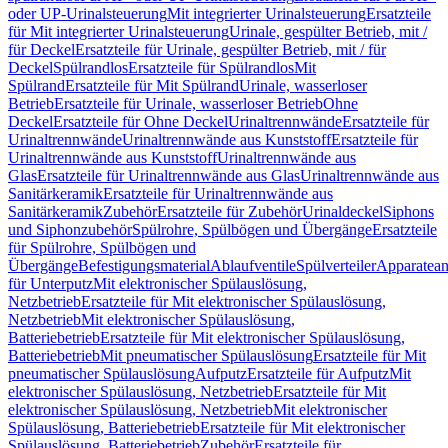
oder UP-Urinalsteuerung
Mit integrierter Urinalsteuerung
Ersatzteile
für Mit integrierter Urinalsteuerung
Urinale, gespülter Betrieb, mit /
für Deckel
Ersatzteile für Urinale, gespülter Betrieb, mit / für
Deckel
Spülrandlos
Ersatzteile für Spülrandlos
Mit
Spülrand
Ersatzteile für Mit Spülrand
Urinale, wasserloser
Betrieb
Ersatzteile für Urinale, wasserloser Betrieb
Ohne
Deckel
Ersatzteile für Ohne Deckel
Urinaltrennwände
Ersatzteile für
Urinaltrennwände
Urinaltrennwände aus Kunststoff
Ersatzteile für
Urinaltrennwände aus Kunststoff
Urinaltrennwände aus
Glas
Ersatzteile für Urinaltrennwände aus Glas
Urinaltrennwände aus
Sanitärkeramik
Ersatzteile für Urinaltrennwände aus
Sanitärkeramik
Zubehör
Ersatzteile für Zubehör
Urinaldeckel
Siphons
und Siphonzubehör
Spülrohre, Spülbögen und Übergänge
Ersatzteile
für Spülrohre, Spülbögen und
Übergänge
Befestigungsmaterial
Ablaufventile
Spülverteiler
Apparatean
für Unterputz
Mit elektronischer Spülauslösung,
Netzbetrieb
Ersatzteile für Mit elektronischer Spülauslösung,
Netzbetrieb
Mit elektronischer Spülauslösung,
Batteriebetrieb
Ersatzteile für Mit elektronischer Spülauslösung,
Batteriebetrieb
Mit pneumatischer Spülauslösung
Ersatzteile für Mit
pneumatischer Spülauslösung
Aufputz
Ersatzteile für Aufputz
Mit
elektronischer Spülauslösung, Netzbetrieb
Ersatzteile für Mit
elektronischer Spülauslösung, Netzbetrieb
Mit elektronischer
Spülauslösung, Batteriebetrieb
Ersatzteile für Mit elektronischer
Spülauslösung, Batteriebetrieb
Zubehör
Ersatzteile für