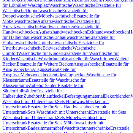
für Löthülsen
Waschplatz
Waschtische
Waschtische
Ersatzteile für
Waschtische
Doppelwaschtische
Ersatzteile für
Doppelwaschtische
Möbelwaschtische
Ersatzteile für
Möbelwaschtische
Aufsatzwaschtische
Ersatzteile für
Aufsatzwaschtische
Handwaschbecken
Ersatzteile für
Handwaschbecken
Aufsatzhandwaschbecken
Eckhandwaschbecken
H
für Halbeinbauwaschtische
Einbauwaschtische
Ersatzteile für
Einbauwaschtische
Unterbauwaschtische
Ersatzteile für
Unterbauwaschtische
Eckwaschtische
Waschtische
Comfort
Waschtische für Kinder
Ersatzteile für Waschtische für
Kinder
Waschtische
Waschrinnen
Ersatzteile für Waschrinnen
Weitere
Becken
Ersatzteile für Weitere Becken
Ausgussbecken
Ersatzteile für
Ausgussbecken
Ausgüsse
Ersatzteile für
Ausgüsse
Mehrzweckbecken
Gipsfangbecken
Waschtische für
Klassenräume
Ersatzteile für Waschtische für
Klassenräume
Zubehör
Säulen
Ersatzteile für
Säulen
Halbsäulen
Ersatzteile für
Halbsäulen
Zubehör
Ablaufdeckel
Befestigungsmaterial
Dekorblenden
W
Waschtisch mit Unterschrank
Sets Handwaschbecken mit
Unterschrank
Ersatzteile für Sets Handwaschbecken mit
Unterschrank
Sets Waschtisch mit Unterschrank
Ersatzteile für Sets
Waschtisch mit Unterschrank
Sets Möbelwaschtisch mit
Unterschrank
Ersatzteile für Sets Möbelwaschtisch mit
Unterschrank
Badezimmermöbel
Waschtischunterschränke
Ersatzteile