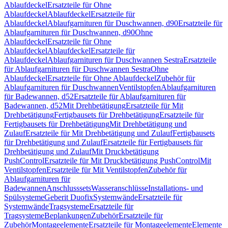
Ablaufdeckel
Ersatzteile für Ohne
Ablaufdeckel
Ablaufdeckel
Ersatzteile für
Ablaufdeckel
Ablaufgarnituren für Duschwannen, d90
Ersatzteile für
Ablaufgarnituren für Duschwannen, d90
Ohne
Ablaufdeckel
Ersatzteile für Ohne
Ablaufdeckel
Ablaufdeckel
Ersatzteile für
Ablaufdeckel
Ablaufgarnituren für Duschwannen Sestra
Ersatzteile
für Ablaufgarnituren für Duschwannen Sestra
Ohne
Ablaufdeckel
Ersatzteile für Ohne Ablaufdeckel
Zubehör für
Ablaufgarnituren für Duschwannen
Ventilstopfen
Ablaufgarnituren
für Badewannen, d52
Ersatzteile für Ablaufgarnituren für
Badewannen, d52
Mit Drehbetätigung
Ersatzteile für Mit
Drehbetätigung
Fertigbausets für Drehbetätigung
Ersatzteile für
Fertigbausets für Drehbetätigung
Mit Drehbetätigung und
Zulauf
Ersatzteile für Mit Drehbetätigung und Zulauf
Fertigbausets
für Drehbetätigung und Zulauf
Ersatzteile für Fertigbausets für
Drehbetätigung und Zulauf
Mit Druckbetätigung
PushControl
Ersatzteile für Mit Druckbetätigung PushControl
Mit
Ventilstopfen
Ersatzteile für Mit Ventilstopfen
Zubehör für
Ablaufgarnituren für
Badewannen
Anschlusssets
Wasseranschlüsse
Installations- und
Spülsysteme
Geberit Duofix
Systemwände
Ersatzteile für
Systemwände
Tragsysteme
Ersatzteile für
Tragsysteme
Beplankungen
Zubehör
Ersatzteile für
Zubehör
Montageelemente
Ersatzteile für Montageelemente
Elemente