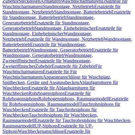
Zubehör
Steckdosen
Armaturen
Waschtischarmaturen
Ersatzteile für
Waschtischarmaturen
Standmontage, Netzbetrieb
Ersatzteile für
Standmontage, Netzbetrieb
Standmontage, Batteriebetrieb
Ersatzteile
für Standmontage, Batteriebetrieb
Standmontage,
Generatorbetrieb
Ersatzteile für Standmontage,
Generatorbetrieb
Standmontage, Einhebelmischer
Ersatzteile für
Standmontage, Einhebelmischer
Wandmontage,
Netzbetrieb
Ersatzteile für Wandmontage, Netzbetrieb
Wandmontage,
Batteriebetrieb
Ersatzteile für Wandmontage,
Batteriebetrieb
Wandmontage, Generatorbetrieb
Ersatzteile für
Wandmontage, Generatorbetrieb
Wandmontage,
Zweigriffmischer
Ersatzteile für Wandmontage,
Zweigriffmischer
Zubehör
Ersatzteile für Zubehör
Für
Waschtischarmaturen
Ersatzteile für Für
Waschtischarmaturen
Apparateanschlüsse für Waschplatz,
Spülbecken, Geräte und Ausgussbecken
Ablaufgarnituren für
Waschbecken
Ersatzteile für Ablaufgarnituren für
Waschbecken
Rohrbogensiphons
Ersatzteile für
Rohrbogensiphons
Rohrbogensiphons, Raumsparmodell
Ersatzteile
für Rohrbogensiphons, Raumsparmodell
Tauchrohrsiphons für
Waschbecken
Ersatzteile für Tauchrohrsiphons für
Waschbecken
Tauchrohrsiphons für Waschbecken,
Raumsparmodell
Ersatzteile für Tauchrohrsiphons für Waschbecken,
Raumsparmodell
UP-Siphons
Ersatzteile für UP-
Siphons
Waschbeckenanschlüsse
Ersatzteile für