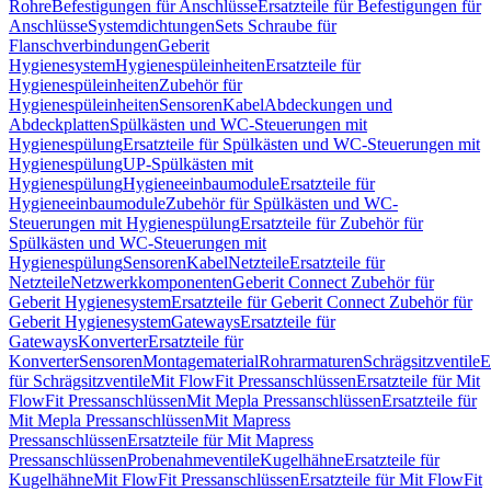
Rohre
Befestigungen für Anschlüsse
Ersatzteile für Befestigungen für
Anschlüsse
Systemdichtungen
Sets Schraube für
Flanschverbindungen
Geberit
Hygienesystem
Hygienespüleinheiten
Ersatzteile für
Hygienespüleinheiten
Zubehör für
Hygienespüleinheiten
Sensoren
Kabel
Abdeckungen und
Abdeckplatten
Spülkästen und WC-Steuerungen mit
Hygienespülung
Ersatzteile für Spülkästen und WC-Steuerungen mit
Hygienespülung
UP-Spülkästen mit
Hygienespülung
Hygieneeinbaumodule
Ersatzteile für
Hygieneeinbaumodule
Zubehör für Spülkästen und WC-
Steuerungen mit Hygienespülung
Ersatzteile für Zubehör für
Spülkästen und WC-Steuerungen mit
Hygienespülung
Sensoren
Kabel
Netzteile
Ersatzteile für
Netzteile
Netzwerkkomponenten
Geberit Connect Zubehör für
Geberit Hygienesystem
Ersatzteile für Geberit Connect Zubehör für
Geberit Hygienesystem
Gateways
Ersatzteile für
Gateways
Konverter
Ersatzteile für
Konverter
Sensoren
Montagematerial
Rohrarmaturen
Schrägsitzventile
E
für Schrägsitzventile
Mit FlowFit Pressanschlüssen
Ersatzteile für Mit
FlowFit Pressanschlüssen
Mit Mepla Pressanschlüssen
Ersatzteile für
Mit Mepla Pressanschlüssen
Mit Mapress
Pressanschlüssen
Ersatzteile für Mit Mapress
Pressanschlüssen
Probenahmeventile
Kugelhähne
Ersatzteile für
Kugelhähne
Mit FlowFit Pressanschlüssen
Ersatzteile für Mit FlowFit