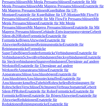
Pressanschlüssen
Mit Mepla Pressanschlüssen
Ersatzteile für Mit
Mepla Pressanschlüssen
Mit Mapress Pressanschlüssen
Ersatzteile für
Mit Mapress Pressanschlüssen
Kugelhähne für UP-
Montage
Ersatzteile für Kugelhähne für UP-Montage
Mit FlowFit
Pressanschlüssen
Ersatzteile für Mit FlowFit Pressanschlüssen
Mit
Mepla Pressanschlüssen
Ersatzteile für Mit Mepla
Pressanschlüssen
Mit Mapress Pressanschlüssen
Ersatzteile für Mit
Mapress Pressanschlüssen
Gebäude-Entwässerungssysteme
Geberit
Silent-db20
Rohre
Formstücke
Ersatzteile für
Formstücke
Bögen
Abzweige
Ersatzteile für
Abzweige
Reduktionen
Reinigungsstücke
Ersatzteile für
Reinigungsstücke
Formstücke
SuperTube
Bögen
Sonderformstücke
Verbindungen
Ersatzteile für
Verbindungen
Schweißverbindungen
Steckverbindungen
Ersatzteile
für Steckverbindungen
Spannverbindungen
Übergänge auf andere
Werkstoffe
Ersatzteile für Übergänge auf andere
Werkstoffe
Apparateanschlüsse
Ersatzteile für
Apparateanschlüsse
Anschlussbögen
Ersatzteile für
Anschlussbögen
Anschlusssteckmuffen
Ersatzteile für
Anschlusssteckmuffen
Zubehör
Rohrschellen
Befestigungen für
Rohrschellen
Verschlüsse
Dichtungen
Verbrauchsmaterial
Geberit
Silent-PP
Rohre
Ersatzteile für Rohre
Formstücke
Ersatzteile für
Formstücke
Bögen
Ersatzteile für Bögen
Abzweige
Ersatzteile für
Abzweige
Reduktionen
Ersatzteile für
Reduktionen
Reinigungsstücke
Ersatzteile für