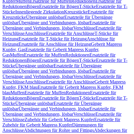
Kupfer
Muffen
Ersatzteile für Muffen
Reduktionen
Ersatzteile für
Reduktionen
Bögen
Ersatzteile für Bögen
T-Stücke
Ersatzteile für T-
Stücke
Innenliegende Zirkulation
Kreuzstücke
Ersatzteile für
Kreuzstücke
Übergänge unlösbar
Ersatzteile für Übergänge
unlösbar
Übergänge und Verbindungen, lösbar
Ersatzteile für
Übergänge und Verbindungen, lösbar
Verschlüsse
Ersatzteile für
Verschlüsse
Anschlüsse
Ersatzteile für Anschlüsse
T-Stücke für
Heizung
Ersatzteile für T-Stücke für Heizung
Anschlüsse für
Heizung
Ersatzteile für Anschlüsse für Heizung
Geberit Mapress
Kupfer, Gas
Ersatzteile für Geberit Mapress Kupfer,
Gas
Muffen
Ersatzteile für Muffen
Reduktionen
Ersatzteile für
Reduktionen
Bögen
Ersatzteile für Bögen
T-Stücke
Ersatzteile für T-
Stücke
Übergänge unlösbar
Ersatzteile für Übergänge
unlösbar
Übergänge und Verbindungen, lösbar
Ersatzteile für
Übergänge und Verbindungen, lösbar
Verschlüsse
Ersatzteile für
Verschlüsse
Anschlüsse
Ersatzteile für Anschlüsse
Geberit Mapress
Kupfer, FKM blau
Ersatzteile für Geberit Mapress Kupfer, FKM
blau
Muffen
Ersatzteile für Muffen
Reduktionen
Ersatzteile für
Reduktionen
Bögen
Ersatzteile für Bögen
T-Stücke
Ersatzteile für T-
Stücke
Übergänge unlösbar
Ersatzteile für Übergänge
unlösbar
Übergänge und Verbindungen, lösbar
Ersatzteile für
Übergänge und Verbindungen, lösbar
Verschlüsse
Ersatzteile für
Verschlüsse
Zubehör für Geberit Mapress Kupfer
Ersatzteile für
Zubehör für Geberit Mapress Kupfer
Dämmungen für
Anschlüsse
Abdichtungen für Rohre und Fittings
Abdeckungen für