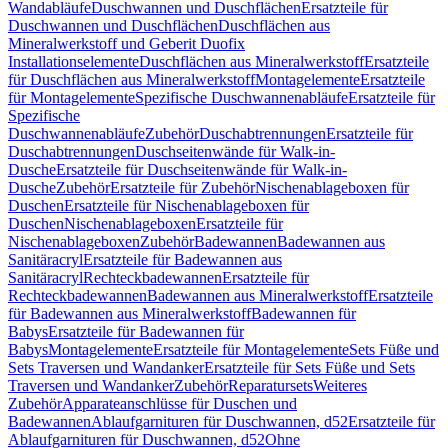
Wandabläufe
Duschwannen und Duschflächen
Ersatzteile für
Duschwannen und Duschflächen
Duschflächen aus
Mineralwerkstoff und Geberit Duofix
Installationselemente
Duschflächen aus Mineralwerkstoff
Ersatzteile
für Duschflächen aus Mineralwerkstoff
Montagelemente
Ersatzteile
für Montagelemente
Spezifische Duschwannenabläufe
Ersatzteile für
Spezifische
Duschwannenabläufe
Zubehör
Duschabtrennungen
Ersatzteile für
Duschabtrennungen
Duschseitenwände für Walk-in-
Dusche
Ersatzteile für Duschseitenwände für Walk-in-
Dusche
Zubehör
Ersatzteile für Zubehör
Nischenablageboxen für
Duschen
Ersatzteile für Nischenablageboxen für
Duschen
Nischenablageboxen
Ersatzteile für
Nischenablageboxen
Zubehör
Badewannen
Badewannen aus
Sanitäracryl
Ersatzteile für Badewannen aus
Sanitäracryl
Rechteckbadewannen
Ersatzteile für
Rechteckbadewannen
Badewannen aus Mineralwerkstoff
Ersatzteile
für Badewannen aus Mineralwerkstoff
Badewannen für
Babys
Ersatzteile für Badewannen für
Babys
Montagelemente
Ersatzteile für Montagelemente
Sets Füße und
Sets Traversen und Wandanker
Ersatzteile für Sets Füße und Sets
Traversen und Wandanker
Zubehör
Reparatursets
Weiteres
Zubehör
Apparateanschlüsse für Duschen und
Badewannen
Ablaufgarnituren für Duschwannen, d52
Ersatzteile für
Ablaufgarnituren für Duschwannen, d52
Ohne