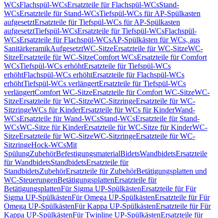
WCs
Flachspül-WCs
Ersatzteile für Flachspül-WCs
Stand-
WCs
Ersatzteile für Stand-WCs
Tiefspül-WCs für AP-Spülkasten
aufgesetzt
Ersatzteile für Tiefspül-WCs für AP-Spülkasten
aufgesetzt
Tiefspül-WCs
Ersatzteile für Tiefspül-WCs
Flachspül-
WCs
Ersatzteile für Flachspül-WCs
AP-Spülkästen für WCs, aus
Sanitärkeramik
Aufgesetzt
WC-Sitze
Ersatzteile für WC-Sitze
WC-
Sitze
Ersatzteile für WC-Sitze
Comfort WCs
Ersatzteile für Comfort
WCs
Tiefspül-WCs erhöht
Ersatzteile für Tiefspül-WCs
erhöht
Flachspül-WCs erhöht
Ersatzteile für Flachspül-WCs
erhöht
Tiefspül-WCs verlängert
Ersatzteile für Tiefspül-WCs
verlängert
Comfort WC-Sitze
Ersatzteile für Comfort WC-Sitze
WC-
Sitze
Ersatzteile für WC-Sitze
WC-Sitzringe
Ersatzteile für WC-
Sitzringe
WCs für Kinder
Ersatzteile für WCs für Kinder
Wand-
WCs
Ersatzteile für Wand-WCs
Stand-WCs
Ersatzteile für Stand-
WCs
WC-Sitze für Kinder
Ersatzteile für WC-Sitze für Kinder
WC-
Sitze
Ersatzteile für WC-Sitze
WC-Sitzringe
Ersatzteile für WC-
Sitzringe
Hock-WCs
Mit
Spülung
Zubehör
Befestigungsmaterial
Bidets
Wandbidets
Ersatzteile
für Wandbidets
Standbidets
Ersatzteile für
Standbidets
Zubehör
Ersatzteile für Zubehör
Betätigungsplatten und
WC-Steuerungen
Betätigungsplatten
Ersatzteile für
Betätigungsplatten
Für Sigma UP-Spülkästen
Ersatzteile für Für
Sigma UP-Spülkästen
Für Omega UP-Spülkästen
Ersatzteile für Für
Omega UP-Spülkästen
Für Kappa UP-Spülkästen
Ersatzteile für Für
Kappa UP-Spülkästen
Für Twinline UP-Spülkästen
Ersatzteile für