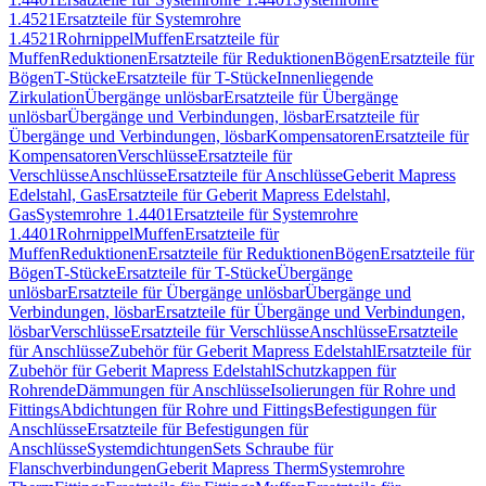
1.4521
Ersatzteile für Systemrohre
1.4521
Rohrnippel
Muffen
Ersatzteile für
Muffen
Reduktionen
Ersatzteile für Reduktionen
Bögen
Ersatzteile für
Bögen
T-Stücke
Ersatzteile für T-Stücke
Innenliegende
Zirkulation
Übergänge unlösbar
Ersatzteile für Übergänge
unlösbar
Übergänge und Verbindungen, lösbar
Ersatzteile für
Übergänge und Verbindungen, lösbar
Kompensatoren
Ersatzteile für
Kompensatoren
Verschlüsse
Ersatzteile für
Verschlüsse
Anschlüsse
Ersatzteile für Anschlüsse
Geberit Mapress
Edelstahl, Gas
Ersatzteile für Geberit Mapress Edelstahl,
Gas
Systemrohre 1.4401
Ersatzteile für Systemrohre
1.4401
Rohrnippel
Muffen
Ersatzteile für
Muffen
Reduktionen
Ersatzteile für Reduktionen
Bögen
Ersatzteile für
Bögen
T-Stücke
Ersatzteile für T-Stücke
Übergänge
unlösbar
Ersatzteile für Übergänge unlösbar
Übergänge und
Verbindungen, lösbar
Ersatzteile für Übergänge und Verbindungen,
lösbar
Verschlüsse
Ersatzteile für Verschlüsse
Anschlüsse
Ersatzteile
für Anschlüsse
Zubehör für Geberit Mapress Edelstahl
Ersatzteile für
Zubehör für Geberit Mapress Edelstahl
Schutzkappen für
Rohrende
Dämmungen für Anschlüsse
Isolierungen für Rohre und
Fittings
Abdichtungen für Rohre und Fittings
Befestigungen für
Anschlüsse
Ersatzteile für Befestigungen für
Anschlüsse
Systemdichtungen
Sets Schraube für
Flanschverbindungen
Geberit Mapress Therm
Systemrohre