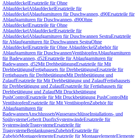
Ablaufdeckel
Ersatzteile für Ohne
Ablaufdeckel
Ablaufdeckel
Ersatzteile für
Ablaufdeckel
Ablaufgarnituren für Duschwannen, d90
Ersatzteile für
Ablaufgarnituren für Duschwannen, d90
Ohne
Ablaufdeckel
Ersatzteile für Ohne
Ablaufdeckel
Ablaufdeckel
Ersatzteile für
Ablaufdeckel
Ablaufgarnituren für Duschwannen Sestra
Ersatzteile
für Ablaufgarnituren für Duschwannen Sestra
Ohne
Ablaufdeckel
Ersatzteile für Ohne Ablaufdeckel
Zubehör für
Ablaufgarnituren für Duschwannen
Ventilstopfen
Ablaufgarnituren
für Badewannen, d52
Ersatzteile für Ablaufgarnituren für
Badewannen, d52
Mit Drehbetätigung
Ersatzteile für Mit
Drehbetätigung
Fertigbausets für Drehbetätigung
Ersatzteile für
Fertigbausets für Drehbetätigung
Mit Drehbetätigung und
Zulauf
Ersatzteile für Mit Drehbetätigung und Zulauf
Fertigbausets
für Drehbetätigung und Zulauf
Ersatzteile für Fertigbausets für
Drehbetätigung und Zulauf
Mit Druckbetätigung
PushControl
Ersatzteile für Mit Druckbetätigung PushControl
Mit
Ventilstopfen
Ersatzteile für Mit Ventilstopfen
Zubehör für
Ablaufgarnituren für
Badewannen
Anschlusssets
Wasseranschlüsse
Installations- und
Spülsysteme
Geberit Duofix
Systemwände
Ersatzteile für
Systemwände
Tragsysteme
Ersatzteile für
Tragsysteme
Beplankungen
Zubehör
Ersatzteile für
Zubehör
Montageelemente
Ersatzteile für Montageelemente
Elemente