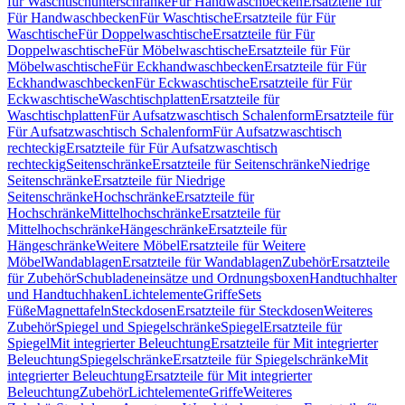
für Waschtischunterschränke
Für Handwaschbecken
Ersatzteile für
Für Handwaschbecken
Für Waschtische
Ersatzteile für Für
Waschtische
Für Doppelwaschtische
Ersatzteile für Für
Doppelwaschtische
Für Möbelwaschtische
Ersatzteile für Für
Möbelwaschtische
Für Eckhandwaschbecken
Ersatzteile für Für
Eckhandwaschbecken
Für Eckwaschtische
Ersatzteile für Für
Eckwaschtische
Waschtischplatten
Ersatzteile für
Waschtischplatten
Für Aufsatzwaschtisch Schalenform
Ersatzteile für
Für Aufsatzwaschtisch Schalenform
Für Aufsatzwaschtisch
rechteckig
Ersatzteile für Für Aufsatzwaschtisch
rechteckig
Seitenschränke
Ersatzteile für Seitenschränke
Niedrige
Seitenschränke
Ersatzteile für Niedrige
Seitenschränke
Hochschränke
Ersatzteile für
Hochschränke
Mittelhochschränke
Ersatzteile für
Mittelhochschränke
Hängeschränke
Ersatzteile für
Hängeschränke
Weitere Möbel
Ersatzteile für Weitere
Möbel
Wandablagen
Ersatzteile für Wandablagen
Zubehör
Ersatzteile
für Zubehör
Schubladeneinsätze und Ordnungsboxen
Handtuchhalter
und Handtuchhaken
Lichtelemente
Griffe
Sets
Füße
Magnettafeln
Steckdosen
Ersatzteile für Steckdosen
Weiteres
Zubehör
Spiegel und Spiegelschränke
Spiegel
Ersatzteile für
Spiegel
Mit integrierter Beleuchtung
Ersatzteile für Mit integrierter
Beleuchtung
Spiegelschränke
Ersatzteile für Spiegelschränke
Mit
integrierter Beleuchtung
Ersatzteile für Mit integrierter
Beleuchtung
Zubehör
Lichtelemente
Griffe
Weiteres