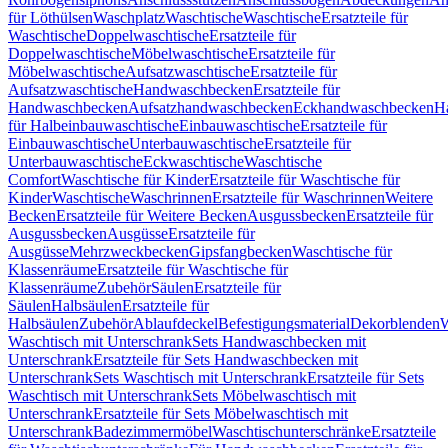
für Löthülsen
Waschplatz
Waschtische
Waschtische
Ersatzteile für
Waschtische
Doppelwaschtische
Ersatzteile für
Doppelwaschtische
Möbelwaschtische
Ersatzteile für
Möbelwaschtische
Aufsatzwaschtische
Ersatzteile für
Aufsatzwaschtische
Handwaschbecken
Ersatzteile für
Handwaschbecken
Aufsatzhandwaschbecken
Eckhandwaschbecken
H
für Halbeinbauwaschtische
Einbauwaschtische
Ersatzteile für
Einbauwaschtische
Unterbauwaschtische
Ersatzteile für
Unterbauwaschtische
Eckwaschtische
Waschtische
Comfort
Waschtische für Kinder
Ersatzteile für Waschtische für
Kinder
Waschtische
Waschrinnen
Ersatzteile für Waschrinnen
Weitere
Becken
Ersatzteile für Weitere Becken
Ausgussbecken
Ersatzteile für
Ausgussbecken
Ausgüsse
Ersatzteile für
Ausgüsse
Mehrzweckbecken
Gipsfangbecken
Waschtische für
Klassenräume
Ersatzteile für Waschtische für
Klassenräume
Zubehör
Säulen
Ersatzteile für
Säulen
Halbsäulen
Ersatzteile für
Halbsäulen
Zubehör
Ablaufdeckel
Befestigungsmaterial
Dekorblenden
W
Waschtisch mit Unterschrank
Sets Handwaschbecken mit
Unterschrank
Ersatzteile für Sets Handwaschbecken mit
Unterschrank
Sets Waschtisch mit Unterschrank
Ersatzteile für Sets
Waschtisch mit Unterschrank
Sets Möbelwaschtisch mit
Unterschrank
Ersatzteile für Sets Möbelwaschtisch mit
Unterschrank
Badezimmermöbel
Waschtischunterschränke
Ersatzteile