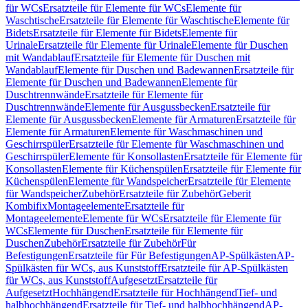
für WCs
Ersatzteile für Elemente für WCs
Elemente für
Waschtische
Ersatzteile für Elemente für Waschtische
Elemente für
Bidets
Ersatzteile für Elemente für Bidets
Elemente für
Urinale
Ersatzteile für Elemente für Urinale
Elemente für Duschen
mit Wandablauf
Ersatzteile für Elemente für Duschen mit
Wandablauf
Elemente für Duschen und Badewannen
Ersatzteile für
Elemente für Duschen und Badewannen
Elemente für
Duschtrennwände
Ersatzteile für Elemente für
Duschtrennwände
Elemente für Ausgussbecken
Ersatzteile für
Elemente für Ausgussbecken
Elemente für Armaturen
Ersatzteile für
Elemente für Armaturen
Elemente für Waschmaschinen und
Geschirrspüler
Ersatzteile für Elemente für Waschmaschinen und
Geschirrspüler
Elemente für Konsollasten
Ersatzteile für Elemente für
Konsollasten
Elemente für Küchenspülen
Ersatzteile für Elemente für
Küchenspülen
Elemente für Wandspeicher
Ersatzteile für Elemente
für Wandspeicher
Zubehör
Ersatzteile für Zubehör
Geberit
Kombifix
Montageelemente
Ersatzteile für
Montageelemente
Elemente für WCs
Ersatzteile für Elemente für
WCs
Elemente für Duschen
Ersatzteile für Elemente für
Duschen
Zubehör
Ersatzteile für Zubehör
Für
Befestigungen
Ersatzteile für Für Befestigungen
AP-Spülkästen
AP-
Spülkästen für WCs, aus Kunststoff
Ersatzteile für AP-Spülkästen
für WCs, aus Kunststoff
Aufgesetzt
Ersatzteile für
Aufgesetzt
Hochhängend
Ersatzteile für Hochhängend
Tief- und
halbhochhängend
Ersatzteile für Tief- und halbhochhängend
AP-