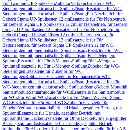
Für Twinline UP-Spülkästen
Zubehör
Verbrauchsmaterial
WC-
Steuerungen mit elektronischer Spülauslösung
Ersatzteile für WC-
Steuerungen mit elektronischer Spülauslösung
Für Netzbetrieb, für
Geberit Sigma UP-Spülkästen 12 cm
Ersatzteile für Für Netzbetrieb,
für Geberit Sigma UP-Spülkästen 12 cm
Für Netzbetrieb, für Geberit
Omega UP-Spülkästen 12 cm
Ersatzteile für Für Netzbetrieb, für
Geberit Omega UP-Spülkästen 12 cm
Für Batteriebetrieb, für
Geberit Sigma UP-Spülkästen 12 cm
Ersatzteile für Für
Batteriebetrieb, für Geberit Sigma UP-Spülkästen 12 cm
WC-
Steuerungen mit pneumatischer Spülauslösung
Ersatzteile für WC-
Steuerungen mit pneumatischer Spülauslösung
Für 2-Mengen-
Spülung
Ersatzteile für Für 2-Mengen-Spülung
Für 1-Mengen-
Spülung
Ersatzteile für Für 1-Mengen-Spülung
Zubehör für WC-
Steuerungen
Ersatzteile für Zubehör für WC-
Steuerungen
Rohbausets
Ersatzteile für Rohbausets
Für WC-
Steuerungen mit elektronischer Spülauslösung
Ersatzteile für Für
WC-Steuerungen mit elektronischer Spülauslösung
Geberit Monolith
Sanitärmodule
Sanitärmodule für WCs
Ersatzteile für Sanitärmodule
für WCs
Für Wand-WCs
Ersatzteile für Für Wand-WCs
Für Stand-
WCs
Ersatzteile für Für Stand-WCs
Zubehör
Ersatzteile für
Zubehör
Verbrauchsmaterial
Urinale
Urinale, gespülter Betrieb, mit
Spülrand
Ersatzteile für Urinale, gespülter Betrieb, mit
Spülrand
Ohne Deckel
Ersatzteile für Ohne Deckel
Urinale, gespülter
Betrieb, spülrandlos
Ersatzteile für Urinale, gespülter Betrieb,
spülrandlos
Für AP- oder UP-Urinalsteuerung
Ersatzteile für Für AP-