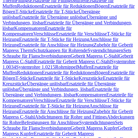
Therm
Fittings
Ersatzteile für Fittings
Muffen
Ersatzteile für
Muffen
Reduktionen
Ersatzteile für Reduktionen
Bögen
Ersatzteile für
Bögen
T-Stücke
Ersatzteile für T-Stücke
Übergänge
unlösbar
Ersatzteile für Übergänge unlösbar
Übergänge und
Verbindungen, lösbar
Ersatzteile für Übergänge und Verbindungen,
lösbar
Kompensatoren
Ersatzteile für
Kompensatoren
Verschlüsse
Ersatzteile für Verschlüsse
T-Stücke für
Heizung
Ersatzteile für T-Stücke für Heizung
Anschlüsse für
Heizung
Ersatzteile für Anschlüsse für Heizung
Zubehör für Geberit
Mapress Therm
Schutzkappen für Rohrende
Systemdichtungen
Sets
Schraube für Flanschverbindungen
Geberit Mapress C-Stahl
Geberit
Mapress C-Stahl
Ersatzteile für Geberit Mapress C-Stahl
Systemrohre
1.0034
Systemrohre 1.0215
Rohrnippel
Muffen
Ersatzteile für
Muffen
Reduktionen
Ersatzteile für Reduktionen
Bögen
Ersatzteile für
Bögen
T-Stücke
Ersatzteile für T-Stücke
Kreuzstücke
Ersatzteile für
Kreuzstücke
Übergänge unlösbar
Ersatzteile für Übergänge
unlösbar
Übergänge und Verbindungen, lösbar
Ersatzteile für
Übergänge und Verbindungen, lösbar
Kompensatoren
Ersatzteile für
Kompensatoren
Verschlüsse
Ersatzteile für Verschlüsse
T-Stücke für
Heizung
Ersatzteile für T-Stücke für Heizung
Anschlüsse für
Heizung
Ersatzteile für Anschlüsse für Heizung
Zubehör für Geberit
Mapress C-Stahl
Abdichtungen für Rohre und Fittings
Abdeckungen
für Rohre
Befestigungen für Anschlüsse
Systemdichtungen
Sets
Schraube für Flanschverbindungen
Geberit Mapress Kupfer
Geberit
Mapress Kupfer
Ersatzteile für Geberit Mapress