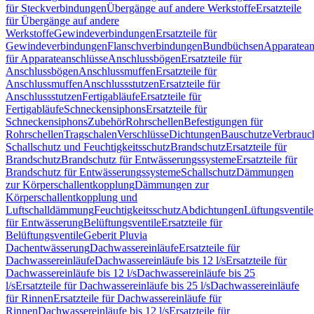
für Steckverbindungen
Übergänge auf andere Werkstoffe
Ersatzteile
für Übergänge auf andere
Werkstoffe
Gewindeverbindungen
Ersatzteile für
Gewindeverbindungen
Flanschverbindungen
Bundbüchsen
Apparatean
für Apparateanschlüsse
Anschlussbögen
Ersatzteile für
Anschlussbögen
Anschlussmuffen
Ersatzteile für
Anschlussmuffen
Anschlussstutzen
Ersatzteile für
Anschlussstutzen
Fertigabläufe
Ersatzteile für
Fertigabläufe
Schneckensiphons
Ersatzteile für
Schneckensiphons
Zubehör
Rohrschellen
Befestigungen für
Rohrschellen
Tragschalen
Verschlüsse
Dichtungen
Bauschutze
Verbrauc
Schallschutz und Feuchtigkeitsschutz
Brandschutz
Ersatzteile für
Brandschutz
Brandschutz für Entwässerungssysteme
Ersatzteile für
Brandschutz für Entwässerungssysteme
Schallschutz
Dämmungen
zur Körperschallentkopplung
Dämmungen zur
Körperschallentkopplung und
Luftschalldämmung
Feuchtigkeitsschutz
Abdichtungen
Lüftungsventile
für Entwässerung
Belüftungsventile
Ersatzteile für
Belüftungsventile
Geberit Pluvia
Dachentwässerung
Dachwassereinläufe
Ersatzteile für
Dachwassereinläufe
Dachwassereinläufe bis 12 l/s
Ersatzteile für
Dachwassereinläufe bis 12 l/s
Dachwassereinläufe bis 25
l/s
Ersatzteile für Dachwassereinläufe bis 25 l/s
Dachwassereinläufe
für Rinnen
Ersatzteile für Dachwassereinläufe für
Rinnen
Dachwassereinläufe bis 12 l/s
Ersatzteile für