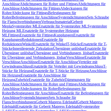
Anschlüsse
Abdichtungen für Rohre und Fittings
Abdichtungen für
Anschlüsse
Abdichtungen für Fittings
Abdeckungen für
Rohre
Abdeckung für Fittings
Befestigungen für
Rohre
Befestigungen für Anschlüsse
Systemdichtungen
Sets Schraube
für Flanschverbindungen
Verbrauchsmaterial
Geberit
Mepla
Systemrohre ML
Ersatzteile für Systemrohre ML
Systemrohre
Heizung ML
Ersatzteile für Systemrohre Heizung
ML
Fittings
Ersatzteile für Fittings
Kupplungen
Ersatzteile für
Kupplungen
Reduktionen
Ersatzteile für
Reduktionen
Winkel
Ersatzteile für Winkel
T-Stücke
Ersatzteile für T-
Stücke
Innenliegende Zirkulation
Übergänge unlösbar
Ersatzteile für
Übergänge unlösbar
Übergänge und Verbindungen, lösbar
Ersatzteile
für Übergänge und Verbindungen, lösbar
Verschlüsse
Ersatzteile für
Verschlüsse
Anschlüsse
Ersatzteile für Anschlüsse
Verteiler mit
Gewindeanschluss
Ersatzteile für Verteiler mit Gewindeanschluss
T-
Stücke für Heizung
Ersatzteile für T-Stücke für Heizung
Anschlüsse
für Heizung
Ersatzteile für Anschlüsse für
Heizung
Zubehör
Ersatzteile für Zubehör
Dämmungen für
Anschlüsse
Abdichtungen für Rohre und Fittings
Abdichtungen für
Anschlüsse
Abdeckungen für Rohre
Befestigungen für
Rohre
Befestigungen für Anschlüsse
Ersatzteile für Befestigungen für
Anschlüsse
Systemdichtungen
Sets Schraube für
Flanschverbindungen
Geberit Mapress Edelstahl
Geberit Mapress
Edelstahl
Ersatzteile für Geberit Mapress Edelstahl
Systemrohre
1.4401
Ersatzteile für Systemrohre 1.4401
Systemrohre