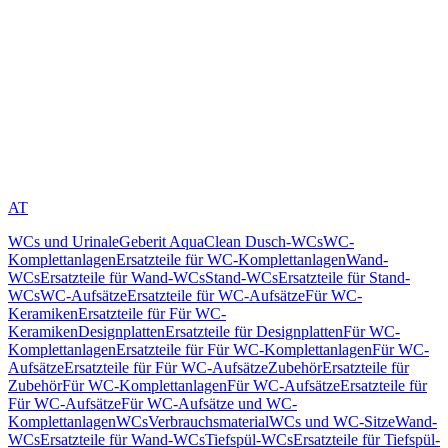
AT
WCs und Urinale
Geberit AquaClean Dusch-WCs
WC-
Komplettanlagen
Ersatzteile für WC-Komplettanlagen
Wand-
WCs
Ersatzteile für Wand-WCs
Stand-WCs
Ersatzteile für Stand-
WCs
WC-Aufsätze
Ersatzteile für WC-Aufsätze
Für WC-
Keramiken
Ersatzteile für Für WC-
Keramiken
Designplatten
Ersatzteile für Designplatten
Für WC-
Komplettanlagen
Ersatzteile für Für WC-Komplettanlagen
Für WC-
Aufsätze
Ersatzteile für Für WC-Aufsätze
Zubehör
Ersatzteile für
Zubehör
Für WC-Komplettanlagen
Für WC-Aufsätze
Ersatzteile für
Für WC-Aufsätze
Für WC-Aufsätze und WC-
Komplettanlagen
WCs
Verbrauchsmaterial
WCs und WC-Sitze
Wand-
WCs
Ersatzteile für Wand-WCs
Tiefspül-WCs
Ersatzteile für Tiefspül-