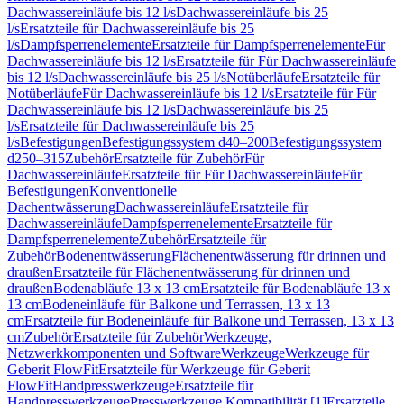
Dachwassereinläufe bis 12 l/s
Dachwassereinläufe bis 25
l/s
Ersatzteile für Dachwassereinläufe bis 25
l/s
Dampfsperrenelemente
Ersatzteile für Dampfsperrenelemente
Für
Dachwassereinläufe bis 12 l/s
Ersatzteile für Für Dachwassereinläufe
bis 12 l/s
Dachwassereinläufe bis 25 l/s
Notüberläufe
Ersatzteile für
Notüberläufe
Für Dachwassereinläufe bis 12 l/s
Ersatzteile für Für
Dachwassereinläufe bis 12 l/s
Dachwassereinläufe bis 25
l/s
Ersatzteile für Dachwassereinläufe bis 25
l/s
Befestigungen
Befestigungssystem d40–200
Befestigungssystem
d250–315
Zubehör
Ersatzteile für Zubehör
Für
Dachwassereinläufe
Ersatzteile für Für Dachwassereinläufe
Für
Befestigungen
Konventionelle
Dachentwässerung
Dachwassereinläufe
Ersatzteile für
Dachwassereinläufe
Dampfsperrenelemente
Ersatzteile für
Dampfsperrenelemente
Zubehör
Ersatzteile für
Zubehör
Bodenentwässerung
Flächenentwässerung für drinnen und
draußen
Ersatzteile für Flächenentwässerung für drinnen und
draußen
Bodenabläufe 13 x 13 cm
Ersatzteile für Bodenabläufe 13 x
13 cm
Bodeneinläufe für Balkone und Terrassen, 13 x 13
cm
Ersatzteile für Bodeneinläufe für Balkone und Terrassen, 13 x 13
cm
Zubehör
Ersatzteile für Zubehör
Werkzeuge,
Netzwerkkomponenten und Software
Werkzeuge
Werkzeuge für
Geberit FlowFit
Ersatzteile für Werkzeuge für Geberit
FlowFit
Handpresswerkzeuge
Ersatzteile für
Handpresswerkzeuge
Presswerkzeuge Kompatibilität [1]
Ersatzteile