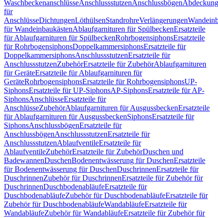
Waschbeckenanschlüsse
Anschlussstutzen
Anschlussbögen
Abdeckung
für
Anschlüsse
Dichtungen
Löthülsen
Standrohre
Verlängerungen
Wandeinb
für Wandeinbaukästen
Ablaufgarnituren für Spülbecken
Ersatzteile
für Ablaufgarnituren für Spülbecken
Rohrbogensiphons
Ersatzteile
für Rohrbogensiphons
Doppelkammersiphons
Ersatzteile für
Doppelkammersiphons
Anschlussstutzen
Ersatzteile für
Anschlussstutzen
Zubehör
Ersatzteile für Zubehör
Ablaufgarnituren
für Geräte
Ersatzteile für Ablaufgarnituren für
Geräte
Rohrbogensiphons
Ersatzteile für Rohrbogensiphons
UP-
Siphons
Ersatzteile für UP-Siphons
AP-Siphons
Ersatzteile für AP-
Siphons
Anschlüsse
Ersatzteile für
Anschlüsse
Zubehör
Ablaufgarnituren für Ausgussbecken
Ersatzteile
für Ablaufgarnituren für Ausgussbecken
Siphons
Ersatzteile für
Siphons
Anschlussbögen
Ersatzteile für
Anschlussbögen
Anschlussstutzen
Ersatzteile für
Anschlussstutzen
Ablaufventile
Ersatzteile für
Ablaufventile
Zubehör
Ersatzteile für Zubehör
Duschen und
Badewannen
Duschen
Bodenentwässerung für Duschen
Ersatzteile
für Bodenentwässerung für Duschen
Duschrinnen
Ersatzteile für
Duschrinnen
Zubehör für Duschrinnen
Ersatzteile für Zubehör für
Duschrinnen
Duschbodenabläufe
Ersatzteile für
Duschbodenabläufe
Zubehör für Duschbodenabläufe
Ersatzteile für
Zubehör für Duschbodenabläufe
Wandabläufe
Ersatzteile für
Wandabläufe
Zubehör für Wandabläufe
Ersatzteile für Zubehör für