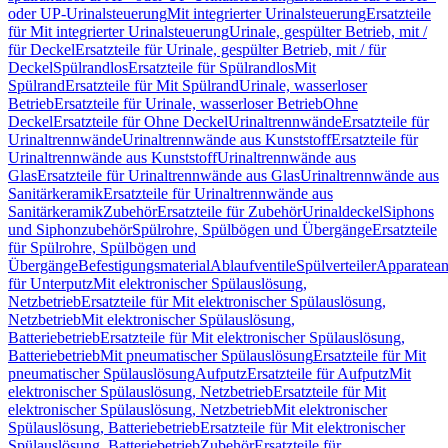
oder UP-Urinalsteuerung
Mit integrierter Urinalsteuerung
Ersatzteile
für Mit integrierter Urinalsteuerung
Urinale, gespülter Betrieb, mit /
für Deckel
Ersatzteile für Urinale, gespülter Betrieb, mit / für
Deckel
Spülrandlos
Ersatzteile für Spülrandlos
Mit
Spülrand
Ersatzteile für Mit Spülrand
Urinale, wasserloser
Betrieb
Ersatzteile für Urinale, wasserloser Betrieb
Ohne
Deckel
Ersatzteile für Ohne Deckel
Urinaltrennwände
Ersatzteile für
Urinaltrennwände
Urinaltrennwände aus Kunststoff
Ersatzteile für
Urinaltrennwände aus Kunststoff
Urinaltrennwände aus
Glas
Ersatzteile für Urinaltrennwände aus Glas
Urinaltrennwände aus
Sanitärkeramik
Ersatzteile für Urinaltrennwände aus
Sanitärkeramik
Zubehör
Ersatzteile für Zubehör
Urinaldeckel
Siphons
und Siphonzubehör
Spülrohre, Spülbögen und Übergänge
Ersatzteile
für Spülrohre, Spülbögen und
Übergänge
Befestigungsmaterial
Ablaufventile
Spülverteiler
Apparatean
für Unterputz
Mit elektronischer Spülauslösung,
Netzbetrieb
Ersatzteile für Mit elektronischer Spülauslösung,
Netzbetrieb
Mit elektronischer Spülauslösung,
Batteriebetrieb
Ersatzteile für Mit elektronischer Spülauslösung,
Batteriebetrieb
Mit pneumatischer Spülauslösung
Ersatzteile für Mit
pneumatischer Spülauslösung
Aufputz
Ersatzteile für Aufputz
Mit
elektronischer Spülauslösung, Netzbetrieb
Ersatzteile für Mit
elektronischer Spülauslösung, Netzbetrieb
Mit elektronischer
Spülauslösung, Batteriebetrieb
Ersatzteile für Mit elektronischer
Spülauslösung, Batteriebetrieb
Zubehör
Ersatzteile für