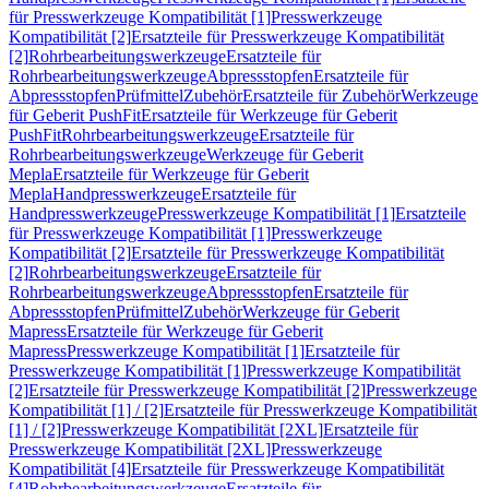
für Presswerkzeuge Kompatibilität [1]
Presswerkzeuge
Kompatibilität [2]
Ersatzteile für Presswerkzeuge Kompatibilität
[2]
Rohrbearbeitungswerkzeuge
Ersatzteile für
Rohrbearbeitungswerkzeuge
Abpressstopfen
Ersatzteile für
Abpressstopfen
Prüfmittel
Zubehör
Ersatzteile für Zubehör
Werkzeuge
für Geberit PushFit
Ersatzteile für Werkzeuge für Geberit
PushFit
Rohrbearbeitungswerkzeuge
Ersatzteile für
Rohrbearbeitungswerkzeuge
Werkzeuge für Geberit
Mepla
Ersatzteile für Werkzeuge für Geberit
Mepla
Handpresswerkzeuge
Ersatzteile für
Handpresswerkzeuge
Presswerkzeuge Kompatibilität [1]
Ersatzteile
für Presswerkzeuge Kompatibilität [1]
Presswerkzeuge
Kompatibilität [2]
Ersatzteile für Presswerkzeuge Kompatibilität
[2]
Rohrbearbeitungswerkzeuge
Ersatzteile für
Rohrbearbeitungswerkzeuge
Abpressstopfen
Ersatzteile für
Abpressstopfen
Prüfmittel
Zubehör
Werkzeuge für Geberit
Mapress
Ersatzteile für Werkzeuge für Geberit
Mapress
Presswerkzeuge Kompatibilität [1]
Ersatzteile für
Presswerkzeuge Kompatibilität [1]
Presswerkzeuge Kompatibilität
[2]
Ersatzteile für Presswerkzeuge Kompatibilität [2]
Presswerkzeuge
Kompatibilität [1] / [2]
Ersatzteile für Presswerkzeuge Kompatibilität
[1] / [2]
Presswerkzeuge Kompatibilität [2XL]
Ersatzteile für
Presswerkzeuge Kompatibilität [2XL]
Presswerkzeuge
Kompatibilität [4]
Ersatzteile für Presswerkzeuge Kompatibilität
[4]
Rohrbearbeitungswerkzeuge
Ersatzteile für