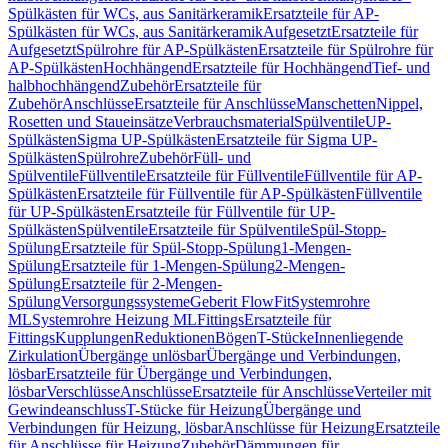
Spülkästen für WCs, aus Sanitärkeramik
Ersatzteile für AP-
Spülkästen für WCs, aus Sanitärkeramik
Aufgesetzt
Ersatzteile für
Aufgesetzt
Spülrohre für AP-Spülkästen
Ersatzteile für Spülrohre für
AP-Spülkästen
Hochhängend
Ersatzteile für Hochhängend
Tief- und
halbhochhängend
Zubehör
Ersatzteile für
Zubehör
Anschlüsse
Ersatzteile für Anschlüsse
Manschetten
Nippel,
Rosetten und Staueinsätze
Verbrauchsmaterial
Spülventile
UP-
Spülkästen
Sigma UP-Spülkästen
Ersatzteile für Sigma UP-
Spülkästen
Spülrohre
Zubehör
Füll- und
Spülventile
Füllventile
Ersatzteile für Füllventile
Füllventile für AP-
Spülkästen
Ersatzteile für Füllventile für AP-Spülkästen
Füllventile
für UP-Spülkästen
Ersatzteile für Füllventile für UP-
Spülkästen
Spülventile
Ersatzteile für Spülventile
Spül-Stopp-
Spülung
Ersatzteile für Spül-Stopp-Spülung
1-Mengen-
Spülung
Ersatzteile für 1-Mengen-Spülung
2-Mengen-
Spülung
Ersatzteile für 2-Mengen-
Spülung
Versorgungssysteme
Geberit FlowFit
Systemrohre
ML
Systemrohre Heizung ML
Fittings
Ersatzteile für
Fittings
Kupplungen
Reduktionen
Bögen
T-Stücke
Innenliegende
Zirkulation
Übergänge unlösbar
Übergänge und Verbindungen,
lösbar
Ersatzteile für Übergänge und Verbindungen,
lösbar
Verschlüsse
Anschlüsse
Ersatzteile für Anschlüsse
Verteiler mit
Gewindeanschluss
T-Stücke für Heizung
Übergänge und
Verbindungen für Heizung, lösbar
Anschlüsse für Heizung
Ersatzteile
für Anschlüsse für Heizung
Zubehör
Dämmungen für