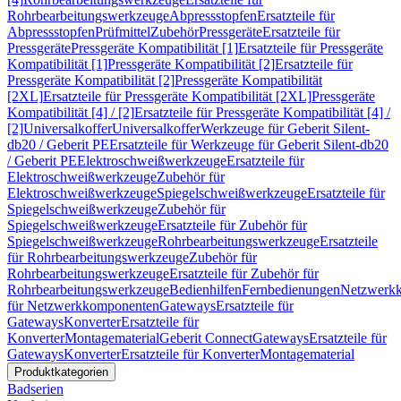
Rohrbearbeitungswerkzeuge
Abpressstopfen
Ersatzteile für
Abpressstopfen
Prüfmittel
Zubehör
Pressgeräte
Ersatzteile für
Pressgeräte
Pressgeräte Kompatibilität [1]
Ersatzteile für Pressgeräte
Kompatibilität [1]
Pressgeräte Kompatibilität [2]
Ersatzteile für
Pressgeräte Kompatibilität [2]
Pressgeräte Kompatibilität
[2XL]
Ersatzteile für Pressgeräte Kompatibilität [2XL]
Pressgeräte
Kompatibilität [4] / [2]
Ersatzteile für Pressgeräte Kompatibilität [4] /
[2]
Universalkoffer
Universalkoffer
Werkzeuge für Geberit Silent-
db20 / Geberit PE
Ersatzteile für Werkzeuge für Geberit Silent-db20
/ Geberit PE
Elektroschweißwerkzeuge
Ersatzteile für
Elektroschweißwerkzeuge
Zubehör für
Elektroschweißwerkzeuge
Spiegelschweißwerkzeuge
Ersatzteile für
Spiegelschweißwerkzeuge
Zubehör für
Spiegelschweißwerkzeuge
Ersatzteile für Zubehör für
Spiegelschweißwerkzeuge
Rohrbearbeitungswerkzeuge
Ersatzteile
für Rohrbearbeitungswerkzeuge
Zubehör für
Rohrbearbeitungswerkzeuge
Ersatzteile für Zubehör für
Rohrbearbeitungswerkzeuge
Bedienhilfen
Fernbedienungen
Netzwerk
für Netzwerkkomponenten
Gateways
Ersatzteile für
Gateways
Konverter
Ersatzteile für
Konverter
Montagematerial
Geberit Connect
Gateways
Ersatzteile für
Gateways
Konverter
Ersatzteile für Konverter
Montagematerial
Produktkategorien
Badserien