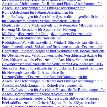
Anschlüsse
Abdichtungen für Rohre und Fittings
Abdichtungen für
Anschlüsse
Abdichtungen für Fittings
Abdeckungen für
Rohre
Abdeckung für Fittings
Befestigungen für
Rohre
Befestigungen für Anschlüsse
Systemdichtungen
Sets Schraube
für Flanschverbindungen
Verbrauchsmaterial
Geberit
Mepla
Systemrohre ML
Ersatzteile für Systemrohre ML
Systemrohre
Heizung ML
Ersatzteile für Systemrohre Heizung
ML
Fittings
Ersatzteile für Fittings
Kupplungen
Ersatzteile für
Kupplungen
Reduktionen
Ersatzteile für
Reduktionen
Winkel
Ersatzteile für Winkel
T-Stücke
Ersatzteile für T-
Stücke
Innenliegende Zirkulation
Übergänge unlösbar
Ersatzteile für
Übergänge unlösbar
Übergänge und Verbindungen, lösbar
Ersatzteile
für Übergänge und Verbindungen, lösbar
Verschlüsse
Ersatzteile für
Verschlüsse
Anschlüsse
Ersatzteile für Anschlüsse
Verteiler mit
Gewindeanschluss
Ersatzteile für Verteiler mit Gewindeanschluss
T-
Stücke für Heizung
Ersatzteile für T-Stücke für Heizung
Anschlüsse
für Heizung
Ersatzteile für Anschlüsse für
Heizung
Zubehör
Ersatzteile für Zubehör
Dämmungen für
Anschlüsse
Abdichtungen für Rohre und Fittings
Abdichtungen für
Anschlüsse
Abdeckungen für Rohre
Befestigungen für
Rohre
Befestigungen für Anschlüsse
Ersatzteile für Befestigungen für
Anschlüsse
Systemdichtungen
Sets Schraube für
Flanschverbindungen
Geberit Mapress Edelstahl
Geberit Mapress
Edelstahl
Ersatzteile für Geberit Mapress Edelstahl
Systemrohre
1.4401
Ersatzteile für Systemrohre 1.4401
Systemrohre