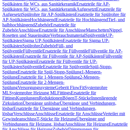
Spülkästen für WCs, aus Sanitärkeramik
Ersatzteile für AP-
Spülkästen für WCs, aus Sanitärkeramik
Aufgesetzt
Ersatzteile für
Aufgesetzt
Spülrohre für AP-Spülkästen
Ersatzteile für Spülrohre für
AP-Spülkästen
Hochhängend
Ersatzteile für Hochhängend
Tief- und
halbhochhängend
Zubehör
Ersatzteile für
Zubehör
Anschlüsse
Ersatzteile für Anschlüsse
Manschetten
Nippel,
Rosetten und Staueinsätze
Verbrauchsmaterial
Spülventile
UP-
Spülkästen
Sigma UP-Spülkästen
Ersatzteile für Sigma UP-
Spülkästen
Spülrohre
Zubehör
Füll- und
Spülventile
Füllventile
Ersatzteile für Füllventile
Füllventile für AP-
Spülkästen
Ersatzteile für Füllventile für AP-Spülkästen
Füllventile
für UP-Spülkästen
Ersatzteile für Füllventile für UP-
Spülkästen
Spülventile
Ersatzteile für Spülventile
Spül-Stopp-
Spülung
Ersatzteile für Spül-Stopp-Spülung
1-Mengen-
Spülung
Ersatzteile für 1-Mengen-Spülung
2-Mengen-
Spülung
Ersatzteile für 2-Mengen-
Spülung
Versorgungssysteme
Geberit FlowFit
Systemrohre
ML
Systemrohre Heizung ML
Fittings
Ersatzteile für
Fittings
Kupplungen
Reduktionen
Bögen
T-Stücke
Innenliegende
Zirkulation
Übergänge unlösbar
Übergänge und Verbindungen,
lösbar
Ersatzteile für Übergänge und Verbindungen,
lösbar
Verschlüsse
Anschlüsse
Ersatzteile für Anschlüsse
Verteiler mit
Gewindeanschluss
T-Stücke für Heizung
Übergänge und
Verbindungen für Heizung, lösbar
Anschlüsse für Heizung
Ersatzteile
für Anschlüsse für Heizung
Zubehör
Dämmungen für