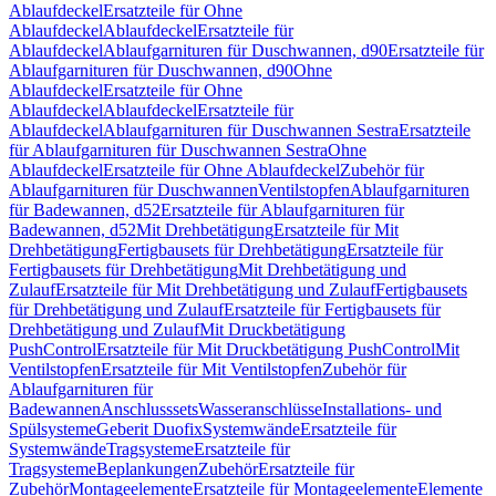
Ablaufdeckel
Ersatzteile für Ohne
Ablaufdeckel
Ablaufdeckel
Ersatzteile für
Ablaufdeckel
Ablaufgarnituren für Duschwannen, d90
Ersatzteile für
Ablaufgarnituren für Duschwannen, d90
Ohne
Ablaufdeckel
Ersatzteile für Ohne
Ablaufdeckel
Ablaufdeckel
Ersatzteile für
Ablaufdeckel
Ablaufgarnituren für Duschwannen Sestra
Ersatzteile
für Ablaufgarnituren für Duschwannen Sestra
Ohne
Ablaufdeckel
Ersatzteile für Ohne Ablaufdeckel
Zubehör für
Ablaufgarnituren für Duschwannen
Ventilstopfen
Ablaufgarnituren
für Badewannen, d52
Ersatzteile für Ablaufgarnituren für
Badewannen, d52
Mit Drehbetätigung
Ersatzteile für Mit
Drehbetätigung
Fertigbausets für Drehbetätigung
Ersatzteile für
Fertigbausets für Drehbetätigung
Mit Drehbetätigung und
Zulauf
Ersatzteile für Mit Drehbetätigung und Zulauf
Fertigbausets
für Drehbetätigung und Zulauf
Ersatzteile für Fertigbausets für
Drehbetätigung und Zulauf
Mit Druckbetätigung
PushControl
Ersatzteile für Mit Druckbetätigung PushControl
Mit
Ventilstopfen
Ersatzteile für Mit Ventilstopfen
Zubehör für
Ablaufgarnituren für
Badewannen
Anschlusssets
Wasseranschlüsse
Installations- und
Spülsysteme
Geberit Duofix
Systemwände
Ersatzteile für
Systemwände
Tragsysteme
Ersatzteile für
Tragsysteme
Beplankungen
Zubehör
Ersatzteile für
Zubehör
Montageelemente
Ersatzteile für Montageelemente
Elemente