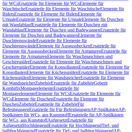
für WCs
Ersatzteile für Elemente für WCs
Elemente für
Waschtische
Ersatzteile für Elemente für Waschtische
Elemente für
Bidets
Ersatzteile für Elemente für Bidets
Elemente für
Urinale
Ersatzteile für Elemente für Urinale
Elemente für Duschen
mit Wandablauf
Ersatzteile für Elemente für Duschen mit
Wandablauf
Elemente für Duschen und Badewannen
Ersatzteile für
Elemente für Duschen und Badewannen
Elemente für
Duschtrennwände
Ersatzteile für Elemente für
Duschtrennwände
Elemente für Ausgussbecken
Ersatzteile für
Elemente für Ausgussbecken
Elemente für Armaturen
Ersatzteile für
Elemente für Armaturen
Elemente für Waschmaschinen und
Geschirrspüler
Ersatzteile für Elemente für Waschmaschinen und
Geschirrspüler
Elemente für Konsollasten
Ersatzteile für Elemente für
Konsollasten
Elemente für Küchenspülen
Ersatzteile für Elemente für
Küchenspülen
Elemente für Wandspeicher
Ersatzteile für Elemente
für Wandspeicher
Zubehör
Ersatzteile für Zubehör
Geberit
Kombifix
Montageelemente
Ersatzteile für
Montageelemente
Elemente für WCs
Ersatzteile für Elemente für
WCs
Elemente für Duschen
Ersatzteile für Elemente für
Duschen
Zubehör
Ersatzteile für Zubehör
Für
Befestigungen
Ersatzteile für Für Befestigungen
AP-Spülkästen
AP-
Spülkästen für WCs, aus Kunststoff
Ersatzteile für AP-Spülkästen
für WCs, aus Kunststoff
Aufgesetzt
Ersatzteile für
Aufgesetzt
Hochhängend
Ersatzteile für Hochhängend
Tief- und
halbhochhängend
Ersatzteile für Tief- und halbhochhängend
AP-