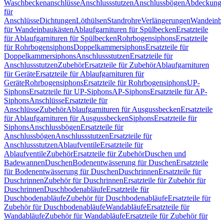
Waschbeckenanschlüsse
Anschlussstutzen
Anschlussbögen
Abdeckung
für
Anschlüsse
Dichtungen
Löthülsen
Standrohre
Verlängerungen
Wandeinb
für Wandeinbaukästen
Ablaufgarnituren für Spülbecken
Ersatzteile
für Ablaufgarnituren für Spülbecken
Rohrbogensiphons
Ersatzteile
für Rohrbogensiphons
Doppelkammersiphons
Ersatzteile für
Doppelkammersiphons
Anschlussstutzen
Ersatzteile für
Anschlussstutzen
Zubehör
Ersatzteile für Zubehör
Ablaufgarnituren
für Geräte
Ersatzteile für Ablaufgarnituren für
Geräte
Rohrbogensiphons
Ersatzteile für Rohrbogensiphons
UP-
Siphons
Ersatzteile für UP-Siphons
AP-Siphons
Ersatzteile für AP-
Siphons
Anschlüsse
Ersatzteile für
Anschlüsse
Zubehör
Ablaufgarnituren für Ausgussbecken
Ersatzteile
für Ablaufgarnituren für Ausgussbecken
Siphons
Ersatzteile für
Siphons
Anschlussbögen
Ersatzteile für
Anschlussbögen
Anschlussstutzen
Ersatzteile für
Anschlussstutzen
Ablaufventile
Ersatzteile für
Ablaufventile
Zubehör
Ersatzteile für Zubehör
Duschen und
Badewannen
Duschen
Bodenentwässerung für Duschen
Ersatzteile
für Bodenentwässerung für Duschen
Duschrinnen
Ersatzteile für
Duschrinnen
Zubehör für Duschrinnen
Ersatzteile für Zubehör für
Duschrinnen
Duschbodenabläufe
Ersatzteile für
Duschbodenabläufe
Zubehör für Duschbodenabläufe
Ersatzteile für
Zubehör für Duschbodenabläufe
Wandabläufe
Ersatzteile für
Wandabläufe
Zubehör für Wandabläufe
Ersatzteile für Zubehör für