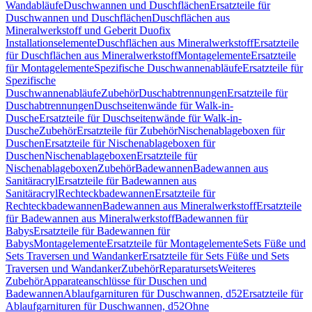
Wandabläufe
Duschwannen und Duschflächen
Ersatzteile für
Duschwannen und Duschflächen
Duschflächen aus
Mineralwerkstoff und Geberit Duofix
Installationselemente
Duschflächen aus Mineralwerkstoff
Ersatzteile
für Duschflächen aus Mineralwerkstoff
Montagelemente
Ersatzteile
für Montagelemente
Spezifische Duschwannenabläufe
Ersatzteile für
Spezifische
Duschwannenabläufe
Zubehör
Duschabtrennungen
Ersatzteile für
Duschabtrennungen
Duschseitenwände für Walk-in-
Dusche
Ersatzteile für Duschseitenwände für Walk-in-
Dusche
Zubehör
Ersatzteile für Zubehör
Nischenablageboxen für
Duschen
Ersatzteile für Nischenablageboxen für
Duschen
Nischenablageboxen
Ersatzteile für
Nischenablageboxen
Zubehör
Badewannen
Badewannen aus
Sanitäracryl
Ersatzteile für Badewannen aus
Sanitäracryl
Rechteckbadewannen
Ersatzteile für
Rechteckbadewannen
Badewannen aus Mineralwerkstoff
Ersatzteile
für Badewannen aus Mineralwerkstoff
Badewannen für
Babys
Ersatzteile für Badewannen für
Babys
Montagelemente
Ersatzteile für Montagelemente
Sets Füße und
Sets Traversen und Wandanker
Ersatzteile für Sets Füße und Sets
Traversen und Wandanker
Zubehör
Reparatursets
Weiteres
Zubehör
Apparateanschlüsse für Duschen und
Badewannen
Ablaufgarnituren für Duschwannen, d52
Ersatzteile für
Ablaufgarnituren für Duschwannen, d52
Ohne