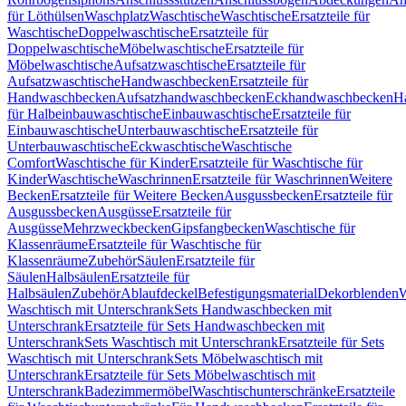
für Löthülsen
Waschplatz
Waschtische
Waschtische
Ersatzteile für
Waschtische
Doppelwaschtische
Ersatzteile für
Doppelwaschtische
Möbelwaschtische
Ersatzteile für
Möbelwaschtische
Aufsatzwaschtische
Ersatzteile für
Aufsatzwaschtische
Handwaschbecken
Ersatzteile für
Handwaschbecken
Aufsatzhandwaschbecken
Eckhandwaschbecken
H
für Halbeinbauwaschtische
Einbauwaschtische
Ersatzteile für
Einbauwaschtische
Unterbauwaschtische
Ersatzteile für
Unterbauwaschtische
Eckwaschtische
Waschtische
Comfort
Waschtische für Kinder
Ersatzteile für Waschtische für
Kinder
Waschtische
Waschrinnen
Ersatzteile für Waschrinnen
Weitere
Becken
Ersatzteile für Weitere Becken
Ausgussbecken
Ersatzteile für
Ausgussbecken
Ausgüsse
Ersatzteile für
Ausgüsse
Mehrzweckbecken
Gipsfangbecken
Waschtische für
Klassenräume
Ersatzteile für Waschtische für
Klassenräume
Zubehör
Säulen
Ersatzteile für
Säulen
Halbsäulen
Ersatzteile für
Halbsäulen
Zubehör
Ablaufdeckel
Befestigungsmaterial
Dekorblenden
W
Waschtisch mit Unterschrank
Sets Handwaschbecken mit
Unterschrank
Ersatzteile für Sets Handwaschbecken mit
Unterschrank
Sets Waschtisch mit Unterschrank
Ersatzteile für Sets
Waschtisch mit Unterschrank
Sets Möbelwaschtisch mit
Unterschrank
Ersatzteile für Sets Möbelwaschtisch mit
Unterschrank
Badezimmermöbel
Waschtischunterschränke
Ersatzteile