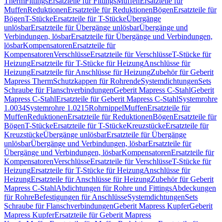
Therm
Fittings
Ersatzteile für Fittings
Muffen
Ersatzteile für
Muffen
Reduktionen
Ersatzteile für Reduktionen
Bögen
Ersatzteile für
Bögen
T-Stücke
Ersatzteile für T-Stücke
Übergänge
unlösbar
Ersatzteile für Übergänge unlösbar
Übergänge und
Verbindungen, lösbar
Ersatzteile für Übergänge und Verbindungen,
lösbar
Kompensatoren
Ersatzteile für
Kompensatoren
Verschlüsse
Ersatzteile für Verschlüsse
T-Stücke für
Heizung
Ersatzteile für T-Stücke für Heizung
Anschlüsse für
Heizung
Ersatzteile für Anschlüsse für Heizung
Zubehör für Geberit
Mapress Therm
Schutzkappen für Rohrende
Systemdichtungen
Sets
Schraube für Flanschverbindungen
Geberit Mapress C-Stahl
Geberit
Mapress C-Stahl
Ersatzteile für Geberit Mapress C-Stahl
Systemrohre
1.0034
Systemrohre 1.0215
Rohrnippel
Muffen
Ersatzteile für
Muffen
Reduktionen
Ersatzteile für Reduktionen
Bögen
Ersatzteile für
Bögen
T-Stücke
Ersatzteile für T-Stücke
Kreuzstücke
Ersatzteile für
Kreuzstücke
Übergänge unlösbar
Ersatzteile für Übergänge
unlösbar
Übergänge und Verbindungen, lösbar
Ersatzteile für
Übergänge und Verbindungen, lösbar
Kompensatoren
Ersatzteile für
Kompensatoren
Verschlüsse
Ersatzteile für Verschlüsse
T-Stücke für
Heizung
Ersatzteile für T-Stücke für Heizung
Anschlüsse für
Heizung
Ersatzteile für Anschlüsse für Heizung
Zubehör für Geberit
Mapress C-Stahl
Abdichtungen für Rohre und Fittings
Abdeckungen
für Rohre
Befestigungen für Anschlüsse
Systemdichtungen
Sets
Schraube für Flanschverbindungen
Geberit Mapress Kupfer
Geberit
Mapress Kupfer
Ersatzteile für Geberit Mapress