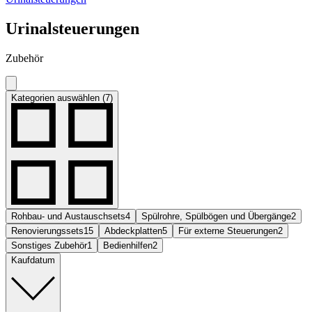
Urinalsteuerungen
Zubehör
Kategorien auswählen (7)
Rohbau- und Austauschsets
4
Spülrohre, Spülbögen und Übergänge
2
Renovierungssets
15
Abdeckplatten
5
Für externe Steuerungen
2
Sonstiges Zubehör
1
Bedienhilfen
2
Kaufdatum