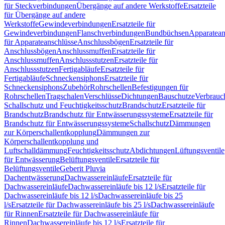
für Steckverbindungen
Übergänge auf andere Werkstoffe
Ersatzteile
für Übergänge auf andere
Werkstoffe
Gewindeverbindungen
Ersatzteile für
Gewindeverbindungen
Flanschverbindungen
Bundbüchsen
Apparatean
für Apparateanschlüsse
Anschlussbögen
Ersatzteile für
Anschlussbögen
Anschlussmuffen
Ersatzteile für
Anschlussmuffen
Anschlussstutzen
Ersatzteile für
Anschlussstutzen
Fertigabläufe
Ersatzteile für
Fertigabläufe
Schneckensiphons
Ersatzteile für
Schneckensiphons
Zubehör
Rohrschellen
Befestigungen für
Rohrschellen
Tragschalen
Verschlüsse
Dichtungen
Bauschutze
Verbrauc
Schallschutz und Feuchtigkeitsschutz
Brandschutz
Ersatzteile für
Brandschutz
Brandschutz für Entwässerungssysteme
Ersatzteile für
Brandschutz für Entwässerungssysteme
Schallschutz
Dämmungen
zur Körperschallentkopplung
Dämmungen zur
Körperschallentkopplung und
Luftschalldämmung
Feuchtigkeitsschutz
Abdichtungen
Lüftungsventile
für Entwässerung
Belüftungsventile
Ersatzteile für
Belüftungsventile
Geberit Pluvia
Dachentwässerung
Dachwassereinläufe
Ersatzteile für
Dachwassereinläufe
Dachwassereinläufe bis 12 l/s
Ersatzteile für
Dachwassereinläufe bis 12 l/s
Dachwassereinläufe bis 25
l/s
Ersatzteile für Dachwassereinläufe bis 25 l/s
Dachwassereinläufe
für Rinnen
Ersatzteile für Dachwassereinläufe für
Rinnen
Dachwassereinläufe bis 12 l/s
Ersatzteile für