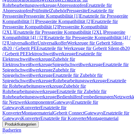
Rohrbearbeitungswerkzeuge
Abpressstopfen
Ersatzteile für
Abpressstopfen
Prüfmittel
Zubehör
Pressgeräte
Ersatzteile für
Pressgeräte
Pressgeräte Kompatibilität [1]
Ersatzteile für Pressgeräte
Kompatibilität [1]
Pressgeräte Kompatibilität [2]
Ersatzteile für
Pressgeräte Kompatibilität [2]
Pressgeräte Kompatibilität
[2XL]
Ersatzteile für Pressgeräte Kompatibilität [2XL]
Pressgeräte
Kompatibilität [4] / [2]
Ersatzteile für Pressgeräte Kompatibilität [4] /
[2]
Universalkoffer
Universalkoffer
Werkzeuge für Geberit Silent-
db20 / Geberit PE
Ersatzteile für Werkzeuge für Geberit Silent-db20
/ Geberit PE
Elektroschweißwerkzeuge
Ersatzteile für
Elektroschweißwerkzeuge
Zubehör für
Elektroschweißwerkzeuge
Spiegelschweißwerkzeuge
Ersatzteile für
Spiegelschweißwerkzeuge
Zubehör für
Spiegelschweißwerkzeuge
Ersatzteile für Zubehör für
Spiegelschweißwerkzeuge
Rohrbearbeitungswerkzeuge
Ersatzteile
für Rohrbearbeitungswerkzeuge
Zubehör für
Rohrbearbeitungswerkzeuge
Ersatzteile für Zubehör für
Rohrbearbeitungswerkzeuge
Bedienhilfen
Fernbedienungen
Netzwerk
für Netzwerkkomponenten
Gateways
Ersatzteile für
Gateways
Konverter
Ersatzteile für
Konverter
Montagematerial
Geberit Connect
Gateways
Ersatzteile für
Gateways
Konverter
Ersatzteile für Konverter
Montagematerial
Produktkategorien
Badserien