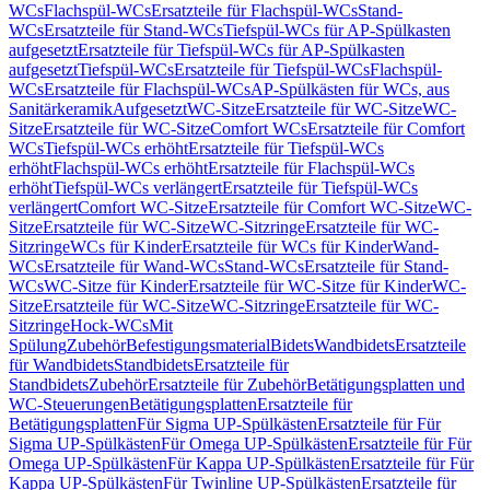
WCs
Flachspül-WCs
Ersatzteile für Flachspül-WCs
Stand-
WCs
Ersatzteile für Stand-WCs
Tiefspül-WCs für AP-Spülkasten
aufgesetzt
Ersatzteile für Tiefspül-WCs für AP-Spülkasten
aufgesetzt
Tiefspül-WCs
Ersatzteile für Tiefspül-WCs
Flachspül-
WCs
Ersatzteile für Flachspül-WCs
AP-Spülkästen für WCs, aus
Sanitärkeramik
Aufgesetzt
WC-Sitze
Ersatzteile für WC-Sitze
WC-
Sitze
Ersatzteile für WC-Sitze
Comfort WCs
Ersatzteile für Comfort
WCs
Tiefspül-WCs erhöht
Ersatzteile für Tiefspül-WCs
erhöht
Flachspül-WCs erhöht
Ersatzteile für Flachspül-WCs
erhöht
Tiefspül-WCs verlängert
Ersatzteile für Tiefspül-WCs
verlängert
Comfort WC-Sitze
Ersatzteile für Comfort WC-Sitze
WC-
Sitze
Ersatzteile für WC-Sitze
WC-Sitzringe
Ersatzteile für WC-
Sitzringe
WCs für Kinder
Ersatzteile für WCs für Kinder
Wand-
WCs
Ersatzteile für Wand-WCs
Stand-WCs
Ersatzteile für Stand-
WCs
WC-Sitze für Kinder
Ersatzteile für WC-Sitze für Kinder
WC-
Sitze
Ersatzteile für WC-Sitze
WC-Sitzringe
Ersatzteile für WC-
Sitzringe
Hock-WCs
Mit
Spülung
Zubehör
Befestigungsmaterial
Bidets
Wandbidets
Ersatzteile
für Wandbidets
Standbidets
Ersatzteile für
Standbidets
Zubehör
Ersatzteile für Zubehör
Betätigungsplatten und
WC-Steuerungen
Betätigungsplatten
Ersatzteile für
Betätigungsplatten
Für Sigma UP-Spülkästen
Ersatzteile für Für
Sigma UP-Spülkästen
Für Omega UP-Spülkästen
Ersatzteile für Für
Omega UP-Spülkästen
Für Kappa UP-Spülkästen
Ersatzteile für Für
Kappa UP-Spülkästen
Für Twinline UP-Spülkästen
Ersatzteile für