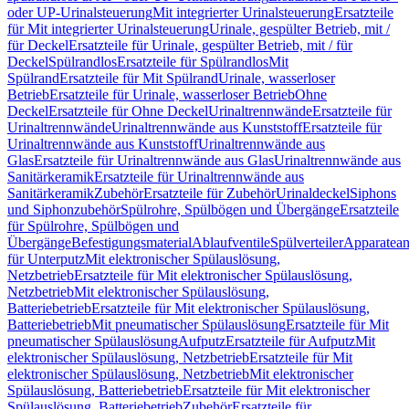
oder UP-Urinalsteuerung
Mit integrierter Urinalsteuerung
Ersatzteile
für Mit integrierter Urinalsteuerung
Urinale, gespülter Betrieb, mit /
für Deckel
Ersatzteile für Urinale, gespülter Betrieb, mit / für
Deckel
Spülrandlos
Ersatzteile für Spülrandlos
Mit
Spülrand
Ersatzteile für Mit Spülrand
Urinale, wasserloser
Betrieb
Ersatzteile für Urinale, wasserloser Betrieb
Ohne
Deckel
Ersatzteile für Ohne Deckel
Urinaltrennwände
Ersatzteile für
Urinaltrennwände
Urinaltrennwände aus Kunststoff
Ersatzteile für
Urinaltrennwände aus Kunststoff
Urinaltrennwände aus
Glas
Ersatzteile für Urinaltrennwände aus Glas
Urinaltrennwände aus
Sanitärkeramik
Ersatzteile für Urinaltrennwände aus
Sanitärkeramik
Zubehör
Ersatzteile für Zubehör
Urinaldeckel
Siphons
und Siphonzubehör
Spülrohre, Spülbögen und Übergänge
Ersatzteile
für Spülrohre, Spülbögen und
Übergänge
Befestigungsmaterial
Ablaufventile
Spülverteiler
Apparatean
für Unterputz
Mit elektronischer Spülauslösung,
Netzbetrieb
Ersatzteile für Mit elektronischer Spülauslösung,
Netzbetrieb
Mit elektronischer Spülauslösung,
Batteriebetrieb
Ersatzteile für Mit elektronischer Spülauslösung,
Batteriebetrieb
Mit pneumatischer Spülauslösung
Ersatzteile für Mit
pneumatischer Spülauslösung
Aufputz
Ersatzteile für Aufputz
Mit
elektronischer Spülauslösung, Netzbetrieb
Ersatzteile für Mit
elektronischer Spülauslösung, Netzbetrieb
Mit elektronischer
Spülauslösung, Batteriebetrieb
Ersatzteile für Mit elektronischer
Spülauslösung, Batteriebetrieb
Zubehör
Ersatzteile für