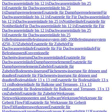
Dachwassereinläufe bis 12 l/s
Dachwassereinläufe bis 25
l/s
Ersatzteile für Dachwassereinläufe bis 25
l/s
Dampfsperrenelemente
Ersatzteile für Dampfsperrenelemente
Für
Dachwassereinläufe bis 12 l/s
Ersatzteile für Für Dachwassereinläufe
bis 12 l/s
Dachwassereinläufe bis 25 l/s
Notüberläufe
Ersatzteile für
Notüberläufe
Für Dachwassereinläufe bis 12 l/s
Ersatzteile für Für
Dachwassereinläufe bis 12 l/s
Dachwassereinläufe bis 25
l/s
Ersatzteile für Dachwassereinläufe bis 25
l/s
Befestigungen
Befestigungssystem d40–200
Befestigungssystem
d250–315
Zubehör
Ersatzteile für Zubehör
Für
Dachwassereinläufe
Ersatzteile für Für Dachwassereinläufe
Für
Befestigungen
Konventionelle
Dachentwässerung
Dachwassereinläufe
Ersatzteile für
Dachwassereinläufe
Dampfsperrenelemente
Ersatzteile für
Dampfsperrenelemente
Zubehör
Ersatzteile für
Zubehör
Bodenentwässerung
Flächenentwässerung für drinnen und
draußen
Ersatzteile für Flächenentwässerung für drinnen und
draußen
Bodenabläufe 13 x 13 cm
Ersatzteile für Bodenabläufe 13 x
13 cm
Bodeneinläufe für Balkone und Terrassen, 13 x 13
cm
Ersatzteile für Bodeneinläufe für Balkone und Terrassen, 13 x 13
cm
Zubehör
Ersatzteile für Zubehör
Werkzeuge,
Netzwerkkomponenten und Software
Werkzeuge
Werkzeuge für
Geberit FlowFit
Ersatzteile für Werkzeuge für Geberit
FlowFit
Handpresswerkzeuge
Ersatzteile für
Handpresswerkzeuge
Presswerkzeuge Kompatibilität [1]
Ersatzteile