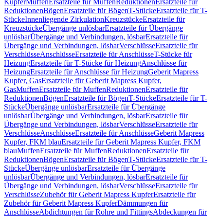
Kupfer
Muffen
Ersatzteile für Muffen
Reduktionen
Ersatzteile für
Reduktionen
Bögen
Ersatzteile für Bögen
T-Stücke
Ersatzteile für T-
Stücke
Innenliegende Zirkulation
Kreuzstücke
Ersatzteile für
Kreuzstücke
Übergänge unlösbar
Ersatzteile für Übergänge
unlösbar
Übergänge und Verbindungen, lösbar
Ersatzteile für
Übergänge und Verbindungen, lösbar
Verschlüsse
Ersatzteile für
Verschlüsse
Anschlüsse
Ersatzteile für Anschlüsse
T-Stücke für
Heizung
Ersatzteile für T-Stücke für Heizung
Anschlüsse für
Heizung
Ersatzteile für Anschlüsse für Heizung
Geberit Mapress
Kupfer, Gas
Ersatzteile für Geberit Mapress Kupfer,
Gas
Muffen
Ersatzteile für Muffen
Reduktionen
Ersatzteile für
Reduktionen
Bögen
Ersatzteile für Bögen
T-Stücke
Ersatzteile für T-
Stücke
Übergänge unlösbar
Ersatzteile für Übergänge
unlösbar
Übergänge und Verbindungen, lösbar
Ersatzteile für
Übergänge und Verbindungen, lösbar
Verschlüsse
Ersatzteile für
Verschlüsse
Anschlüsse
Ersatzteile für Anschlüsse
Geberit Mapress
Kupfer, FKM blau
Ersatzteile für Geberit Mapress Kupfer, FKM
blau
Muffen
Ersatzteile für Muffen
Reduktionen
Ersatzteile für
Reduktionen
Bögen
Ersatzteile für Bögen
T-Stücke
Ersatzteile für T-
Stücke
Übergänge unlösbar
Ersatzteile für Übergänge
unlösbar
Übergänge und Verbindungen, lösbar
Ersatzteile für
Übergänge und Verbindungen, lösbar
Verschlüsse
Ersatzteile für
Verschlüsse
Zubehör für Geberit Mapress Kupfer
Ersatzteile für
Zubehör für Geberit Mapress Kupfer
Dämmungen für
Anschlüsse
Abdichtungen für Rohre und Fittings
Abdeckungen für