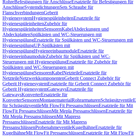
Rohre
Befestigungen für Anschlüsse
Ersatzteile für Befestigungen für
Anschlüsse
Systemdichtungen
Sets Schraube für
Flanschverbindungen
Geberit
Hygienesystem
Hygienespüleinheiten
Ersatzteile für
Hygienespüleinheiten
Zubehör für
Hygienespüleinheiten
Sensoren
Kabel
Abdeckungen und
Abdeckplatten
Spülkästen und WC-Steuerungen mit
Hygienespülung
Ersatzteile für Spülkästen und WC-Steuerungen mit
Hygienespülung
UP-Spülkästen mit
Hygienespülung
Hygieneeinbaumodule
Ersatzteile für
Hygieneeinbaumodule
Zubehör für Spülkästen und WC-
Steuerungen mit Hygienespülung
Ersatzteile für Zubehör für
Spülkästen und WC-Steuerungen mit
Hygienespülung
Sensoren
Kabel
Netzteile
Ersatzteile für
Netzteile
Netzwerkkomponenten
Geberit Connect Zubehör für
Geberit Hygienesystem
Ersatzteile für Geberit Connect Zubehör für
Geberit Hygienesystem
Gateways
Ersatzteile für
Gateways
Konverter
Ersatzteile für
Konverter
Sensoren
Montagematerial
Rohrarmaturen
Schrägsitzventile
E
für Schrägsitzventile
Mit FlowFit Pressanschlüssen
Ersatzteile für Mit
FlowFit Pressanschlüssen
Mit Mepla Pressanschlüssen
Ersatzteile für
Mit Mepla Pressanschlüssen
Mit Mapress
Pressanschlüssen
Ersatzteile für Mit Mapress
Pressanschlüssen
Probenahmeventile
Kugelhähne
Ersatzteile für
Kugelhähne
Mit FlowFit Pressanschlüssen
Ersatzteile für Mit FlowFit