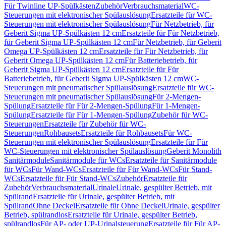
Für Twinline UP-Spülkästen
Zubehör
Verbrauchsmaterial
WC-
Steuerungen mit elektronischer Spülauslösung
Ersatzteile für WC-
Steuerungen mit elektronischer Spülauslösung
Für Netzbetrieb, für
Geberit Sigma UP-Spülkästen 12 cm
Ersatzteile für Für Netzbetrieb,
für Geberit Sigma UP-Spülkästen 12 cm
Für Netzbetrieb, für Geberit
Omega UP-Spülkästen 12 cm
Ersatzteile für Für Netzbetrieb, für
Geberit Omega UP-Spülkästen 12 cm
Für Batteriebetrieb, für
Geberit Sigma UP-Spülkästen 12 cm
Ersatzteile für Für
Batteriebetrieb, für Geberit Sigma UP-Spülkästen 12 cm
WC-
Steuerungen mit pneumatischer Spülauslösung
Ersatzteile für WC-
Steuerungen mit pneumatischer Spülauslösung
Für 2-Mengen-
Spülung
Ersatzteile für Für 2-Mengen-Spülung
Für 1-Mengen-
Spülung
Ersatzteile für Für 1-Mengen-Spülung
Zubehör für WC-
Steuerungen
Ersatzteile für Zubehör für WC-
Steuerungen
Rohbausets
Ersatzteile für Rohbausets
Für WC-
Steuerungen mit elektronischer Spülauslösung
Ersatzteile für Für
WC-Steuerungen mit elektronischer Spülauslösung
Geberit Monolith
Sanitärmodule
Sanitärmodule für WCs
Ersatzteile für Sanitärmodule
für WCs
Für Wand-WCs
Ersatzteile für Für Wand-WCs
Für Stand-
WCs
Ersatzteile für Für Stand-WCs
Zubehör
Ersatzteile für
Zubehör
Verbrauchsmaterial
Urinale
Urinale, gespülter Betrieb, mit
Spülrand
Ersatzteile für Urinale, gespülter Betrieb, mit
Spülrand
Ohne Deckel
Ersatzteile für Ohne Deckel
Urinale, gespülter
Betrieb, spülrandlos
Ersatzteile für Urinale, gespülter Betrieb,
spülrandlos
Für AP- oder UP-Urinalsteuerung
Ersatzteile für Für AP-