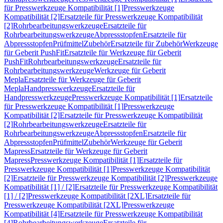
für Presswerkzeuge Kompatibilität [1]
Presswerkzeuge
Kompatibilität [2]
Ersatzteile für Presswerkzeuge Kompatibilität
[2]
Rohrbearbeitungswerkzeuge
Ersatzteile für
Rohrbearbeitungswerkzeuge
Abpressstopfen
Ersatzteile für
Abpressstopfen
Prüfmittel
Zubehör
Ersatzteile für Zubehör
Werkzeuge
für Geberit PushFit
Ersatzteile für Werkzeuge für Geberit
PushFit
Rohrbearbeitungswerkzeuge
Ersatzteile für
Rohrbearbeitungswerkzeuge
Werkzeuge für Geberit
Mepla
Ersatzteile für Werkzeuge für Geberit
Mepla
Handpresswerkzeuge
Ersatzteile für
Handpresswerkzeuge
Presswerkzeuge Kompatibilität [1]
Ersatzteile
für Presswerkzeuge Kompatibilität [1]
Presswerkzeuge
Kompatibilität [2]
Ersatzteile für Presswerkzeuge Kompatibilität
[2]
Rohrbearbeitungswerkzeuge
Ersatzteile für
Rohrbearbeitungswerkzeuge
Abpressstopfen
Ersatzteile für
Abpressstopfen
Prüfmittel
Zubehör
Werkzeuge für Geberit
Mapress
Ersatzteile für Werkzeuge für Geberit
Mapress
Presswerkzeuge Kompatibilität [1]
Ersatzteile für
Presswerkzeuge Kompatibilität [1]
Presswerkzeuge Kompatibilität
[2]
Ersatzteile für Presswerkzeuge Kompatibilität [2]
Presswerkzeuge
Kompatibilität [1] / [2]
Ersatzteile für Presswerkzeuge Kompatibilität
[1] / [2]
Presswerkzeuge Kompatibilität [2XL]
Ersatzteile für
Presswerkzeuge Kompatibilität [2XL]
Presswerkzeuge
Kompatibilität [4]
Ersatzteile für Presswerkzeuge Kompatibilität
[4]
Rohrbearbeitungswerkzeuge
Ersatzteile für