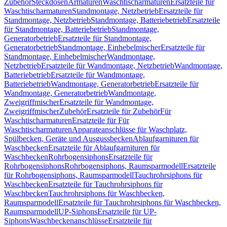
Zubehör
Steckdosen
Armaturen
Waschtischarmaturen
Ersatzteile für
Waschtischarmaturen
Standmontage, Netzbetrieb
Ersatzteile für
Standmontage, Netzbetrieb
Standmontage, Batteriebetrieb
Ersatzteile
für Standmontage, Batteriebetrieb
Standmontage,
Generatorbetrieb
Ersatzteile für Standmontage,
Generatorbetrieb
Standmontage, Einhebelmischer
Ersatzteile für
Standmontage, Einhebelmischer
Wandmontage,
Netzbetrieb
Ersatzteile für Wandmontage, Netzbetrieb
Wandmontage,
Batteriebetrieb
Ersatzteile für Wandmontage,
Batteriebetrieb
Wandmontage, Generatorbetrieb
Ersatzteile für
Wandmontage, Generatorbetrieb
Wandmontage,
Zweigriffmischer
Ersatzteile für Wandmontage,
Zweigriffmischer
Zubehör
Ersatzteile für Zubehör
Für
Waschtischarmaturen
Ersatzteile für Für
Waschtischarmaturen
Apparateanschlüsse für Waschplatz,
Spülbecken, Geräte und Ausgussbecken
Ablaufgarnituren für
Waschbecken
Ersatzteile für Ablaufgarnituren für
Waschbecken
Rohrbogensiphons
Ersatzteile für
Rohrbogensiphons
Rohrbogensiphons, Raumsparmodell
Ersatzteile
für Rohrbogensiphons, Raumsparmodell
Tauchrohrsiphons für
Waschbecken
Ersatzteile für Tauchrohrsiphons für
Waschbecken
Tauchrohrsiphons für Waschbecken,
Raumsparmodell
Ersatzteile für Tauchrohrsiphons für Waschbecken,
Raumsparmodell
UP-Siphons
Ersatzteile für UP-
Siphons
Waschbeckenanschlüsse
Ersatzteile für