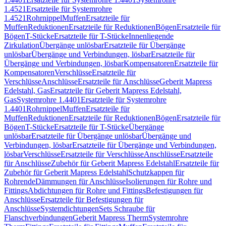
1.4521
Ersatzteile für Systemrohre
1.4521
Rohrnippel
Muffen
Ersatzteile für
Muffen
Reduktionen
Ersatzteile für Reduktionen
Bögen
Ersatzteile für
Bögen
T-Stücke
Ersatzteile für T-Stücke
Innenliegende
Zirkulation
Übergänge unlösbar
Ersatzteile für Übergänge
unlösbar
Übergänge und Verbindungen, lösbar
Ersatzteile für
Übergänge und Verbindungen, lösbar
Kompensatoren
Ersatzteile für
Kompensatoren
Verschlüsse
Ersatzteile für
Verschlüsse
Anschlüsse
Ersatzteile für Anschlüsse
Geberit Mapress
Edelstahl, Gas
Ersatzteile für Geberit Mapress Edelstahl,
Gas
Systemrohre 1.4401
Ersatzteile für Systemrohre
1.4401
Rohrnippel
Muffen
Ersatzteile für
Muffen
Reduktionen
Ersatzteile für Reduktionen
Bögen
Ersatzteile für
Bögen
T-Stücke
Ersatzteile für T-Stücke
Übergänge
unlösbar
Ersatzteile für Übergänge unlösbar
Übergänge und
Verbindungen, lösbar
Ersatzteile für Übergänge und Verbindungen,
lösbar
Verschlüsse
Ersatzteile für Verschlüsse
Anschlüsse
Ersatzteile
für Anschlüsse
Zubehör für Geberit Mapress Edelstahl
Ersatzteile für
Zubehör für Geberit Mapress Edelstahl
Schutzkappen für
Rohrende
Dämmungen für Anschlüsse
Isolierungen für Rohre und
Fittings
Abdichtungen für Rohre und Fittings
Befestigungen für
Anschlüsse
Ersatzteile für Befestigungen für
Anschlüsse
Systemdichtungen
Sets Schraube für
Flanschverbindungen
Geberit Mapress Therm
Systemrohre