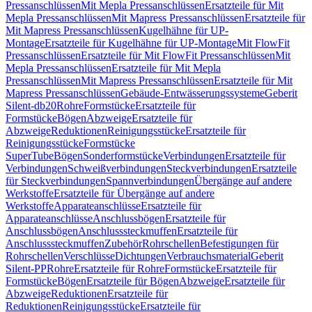
Pressanschlüssen
Mit Mepla Pressanschlüssen
Ersatzteile für Mit
Mepla Pressanschlüssen
Mit Mapress Pressanschlüssen
Ersatzteile für
Mit Mapress Pressanschlüssen
Kugelhähne für UP-
Montage
Ersatzteile für Kugelhähne für UP-Montage
Mit FlowFit
Pressanschlüssen
Ersatzteile für Mit FlowFit Pressanschlüssen
Mit
Mepla Pressanschlüssen
Ersatzteile für Mit Mepla
Pressanschlüssen
Mit Mapress Pressanschlüssen
Ersatzteile für Mit
Mapress Pressanschlüssen
Gebäude-Entwässerungssysteme
Geberit
Silent-db20
Rohre
Formstücke
Ersatzteile für
Formstücke
Bögen
Abzweige
Ersatzteile für
Abzweige
Reduktionen
Reinigungsstücke
Ersatzteile für
Reinigungsstücke
Formstücke
SuperTube
Bögen
Sonderformstücke
Verbindungen
Ersatzteile für
Verbindungen
Schweißverbindungen
Steckverbindungen
Ersatzteile
für Steckverbindungen
Spannverbindungen
Übergänge auf andere
Werkstoffe
Ersatzteile für Übergänge auf andere
Werkstoffe
Apparateanschlüsse
Ersatzteile für
Apparateanschlüsse
Anschlussbögen
Ersatzteile für
Anschlussbögen
Anschlusssteckmuffen
Ersatzteile für
Anschlusssteckmuffen
Zubehör
Rohrschellen
Befestigungen für
Rohrschellen
Verschlüsse
Dichtungen
Verbrauchsmaterial
Geberit
Silent-PP
Rohre
Ersatzteile für Rohre
Formstücke
Ersatzteile für
Formstücke
Bögen
Ersatzteile für Bögen
Abzweige
Ersatzteile für
Abzweige
Reduktionen
Ersatzteile für
Reduktionen
Reinigungsstücke
Ersatzteile für