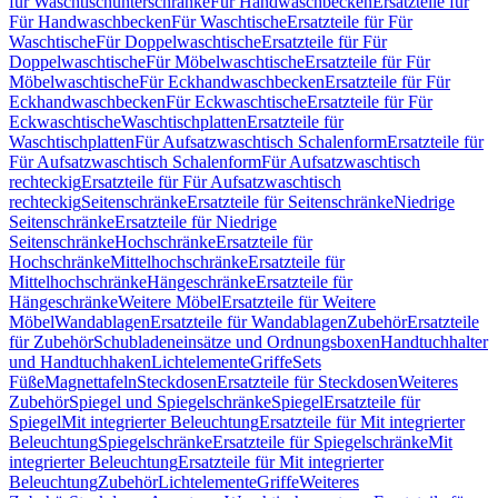
für Waschtischunterschränke
Für Handwaschbecken
Ersatzteile für
Für Handwaschbecken
Für Waschtische
Ersatzteile für Für
Waschtische
Für Doppelwaschtische
Ersatzteile für Für
Doppelwaschtische
Für Möbelwaschtische
Ersatzteile für Für
Möbelwaschtische
Für Eckhandwaschbecken
Ersatzteile für Für
Eckhandwaschbecken
Für Eckwaschtische
Ersatzteile für Für
Eckwaschtische
Waschtischplatten
Ersatzteile für
Waschtischplatten
Für Aufsatzwaschtisch Schalenform
Ersatzteile für
Für Aufsatzwaschtisch Schalenform
Für Aufsatzwaschtisch
rechteckig
Ersatzteile für Für Aufsatzwaschtisch
rechteckig
Seitenschränke
Ersatzteile für Seitenschränke
Niedrige
Seitenschränke
Ersatzteile für Niedrige
Seitenschränke
Hochschränke
Ersatzteile für
Hochschränke
Mittelhochschränke
Ersatzteile für
Mittelhochschränke
Hängeschränke
Ersatzteile für
Hängeschränke
Weitere Möbel
Ersatzteile für Weitere
Möbel
Wandablagen
Ersatzteile für Wandablagen
Zubehör
Ersatzteile
für Zubehör
Schubladeneinsätze und Ordnungsboxen
Handtuchhalter
und Handtuchhaken
Lichtelemente
Griffe
Sets
Füße
Magnettafeln
Steckdosen
Ersatzteile für Steckdosen
Weiteres
Zubehör
Spiegel und Spiegelschränke
Spiegel
Ersatzteile für
Spiegel
Mit integrierter Beleuchtung
Ersatzteile für Mit integrierter
Beleuchtung
Spiegelschränke
Ersatzteile für Spiegelschränke
Mit
integrierter Beleuchtung
Ersatzteile für Mit integrierter
Beleuchtung
Zubehör
Lichtelemente
Griffe
Weiteres