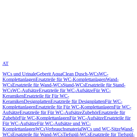
AT
WCs und Urinale
Geberit AquaClean Dusch-WCs
WC-
Komplettanlagen
Ersatzteile für WC-Komplettanlagen
Wand-
WCs
Ersatzteile für Wand-WCs
Stand-WCs
Ersatzteile für Stand-
WCs
WC-Aufsätze
Ersatzteile für WC-Aufsätze
Für WC-
Keramiken
Ersatzteile für Für WC-
Keramiken
Designplatten
Ersatzteile für Designplatten
Für WC-
Komplettanlagen
Ersatzteile für Für WC-Komplettanlagen
Für WC-
Aufsätze
Ersatzteile für Für WC-Aufsätze
Zubehör
Ersatzteile für
Zubehör
Für WC-Komplettanlagen
Für WC-Aufsätze
Ersatzteile für
Für WC-Aufsätze
Für WC-Aufsätze und WC-
Komplettanlagen
WCs
Verbrauchsmaterial
WCs und WC-Sitze
Wand-
WCs
Ersatzteile für Wand-WCs
Tiefspül-WCs
Ersatzteile für Tiefspül-