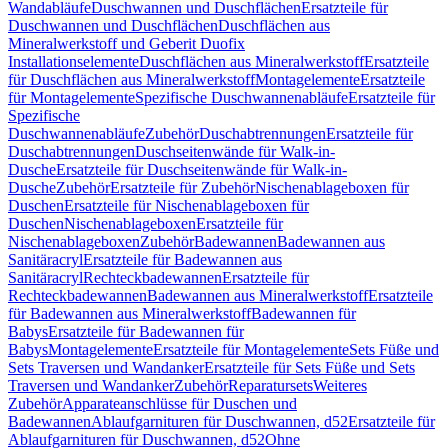
Wandabläufe
Duschwannen und Duschflächen
Ersatzteile für
Duschwannen und Duschflächen
Duschflächen aus
Mineralwerkstoff und Geberit Duofix
Installationselemente
Duschflächen aus Mineralwerkstoff
Ersatzteile
für Duschflächen aus Mineralwerkstoff
Montagelemente
Ersatzteile
für Montagelemente
Spezifische Duschwannenabläufe
Ersatzteile für
Spezifische
Duschwannenabläufe
Zubehör
Duschabtrennungen
Ersatzteile für
Duschabtrennungen
Duschseitenwände für Walk-in-
Dusche
Ersatzteile für Duschseitenwände für Walk-in-
Dusche
Zubehör
Ersatzteile für Zubehör
Nischenablageboxen für
Duschen
Ersatzteile für Nischenablageboxen für
Duschen
Nischenablageboxen
Ersatzteile für
Nischenablageboxen
Zubehör
Badewannen
Badewannen aus
Sanitäracryl
Ersatzteile für Badewannen aus
Sanitäracryl
Rechteckbadewannen
Ersatzteile für
Rechteckbadewannen
Badewannen aus Mineralwerkstoff
Ersatzteile
für Badewannen aus Mineralwerkstoff
Badewannen für
Babys
Ersatzteile für Badewannen für
Babys
Montagelemente
Ersatzteile für Montagelemente
Sets Füße und
Sets Traversen und Wandanker
Ersatzteile für Sets Füße und Sets
Traversen und Wandanker
Zubehör
Reparatursets
Weiteres
Zubehör
Apparateanschlüsse für Duschen und
Badewannen
Ablaufgarnituren für Duschwannen, d52
Ersatzteile für
Ablaufgarnituren für Duschwannen, d52
Ohne