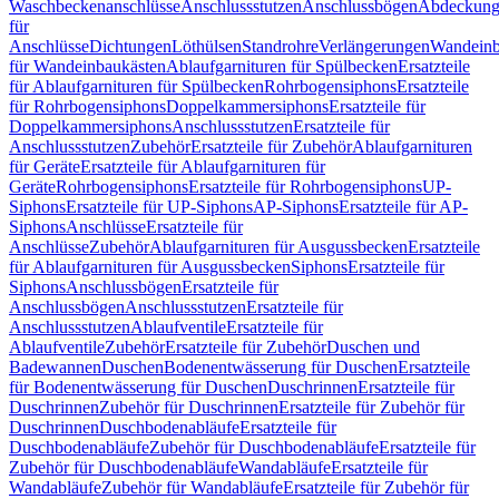
Waschbeckenanschlüsse
Anschlussstutzen
Anschlussbögen
Abdeckung
für
Anschlüsse
Dichtungen
Löthülsen
Standrohre
Verlängerungen
Wandeinb
für Wandeinbaukästen
Ablaufgarnituren für Spülbecken
Ersatzteile
für Ablaufgarnituren für Spülbecken
Rohrbogensiphons
Ersatzteile
für Rohrbogensiphons
Doppelkammersiphons
Ersatzteile für
Doppelkammersiphons
Anschlussstutzen
Ersatzteile für
Anschlussstutzen
Zubehör
Ersatzteile für Zubehör
Ablaufgarnituren
für Geräte
Ersatzteile für Ablaufgarnituren für
Geräte
Rohrbogensiphons
Ersatzteile für Rohrbogensiphons
UP-
Siphons
Ersatzteile für UP-Siphons
AP-Siphons
Ersatzteile für AP-
Siphons
Anschlüsse
Ersatzteile für
Anschlüsse
Zubehör
Ablaufgarnituren für Ausgussbecken
Ersatzteile
für Ablaufgarnituren für Ausgussbecken
Siphons
Ersatzteile für
Siphons
Anschlussbögen
Ersatzteile für
Anschlussbögen
Anschlussstutzen
Ersatzteile für
Anschlussstutzen
Ablaufventile
Ersatzteile für
Ablaufventile
Zubehör
Ersatzteile für Zubehör
Duschen und
Badewannen
Duschen
Bodenentwässerung für Duschen
Ersatzteile
für Bodenentwässerung für Duschen
Duschrinnen
Ersatzteile für
Duschrinnen
Zubehör für Duschrinnen
Ersatzteile für Zubehör für
Duschrinnen
Duschbodenabläufe
Ersatzteile für
Duschbodenabläufe
Zubehör für Duschbodenabläufe
Ersatzteile für
Zubehör für Duschbodenabläufe
Wandabläufe
Ersatzteile für
Wandabläufe
Zubehör für Wandabläufe
Ersatzteile für Zubehör für