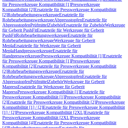
für Presswerkzeuge Kompatibilität [1]
Presswerkzeuge
Kompatibilität [2]
Ersatzteile für Presswerkzeuge Kompatibilität
[2]
Rohrbearbeitungswerkzeuge
Ersatzteile für
Rohrbearbeitungswerkzeuge
Abpressstopfen
Ersatzteile für
Abpressstopfen
Prüfmittel
Zubehör
Ersatzteile für Zubehör
Werkzeuge
für Geberit PushFit
Ersatzteile für Werkzeuge für Geberit
PushFit
Rohrbearbeitungswerkzeuge
Ersatzteile für
Rohrbearbeitungswerkzeuge
Werkzeuge für Geberit
Mepla
Ersatzteile für Werkzeuge für Geberit
Mepla
Handpresswerkzeuge
Ersatzteile für
Handpresswerkzeuge
Presswerkzeuge Kompatibilität [1]
Ersatzteile
für Presswerkzeuge Kompatibilität [1]
Presswerkzeuge
Kompatibilität [2]
Ersatzteile für Presswerkzeuge Kompatibilität
[2]
Rohrbearbeitungswerkzeuge
Ersatzteile für
Rohrbearbeitungswerkzeuge
Abpressstopfen
Ersatzteile für
Abpressstopfen
Prüfmittel
Zubehör
Werkzeuge für Geberit
Mapress
Ersatzteile für Werkzeuge für Geberit
Mapress
Presswerkzeuge Kompatibilität [1]
Ersatzteile für
Presswerkzeuge Kompatibilität [1]
Presswerkzeuge Kompatibilität
[2]
Ersatzteile für Presswerkzeuge Kompatibilität [2]
Presswerkzeuge
Kompatibilität [1] / [2]
Ersatzteile für Presswerkzeuge Kompatibilität
[1] / [2]
Presswerkzeuge Kompatibilität [2XL]
Ersatzteile für
Presswerkzeuge Kompatibilität [2XL]
Presswerkzeuge
Kompatibilität [4]
Ersatzteile für Presswerkzeuge Kompatibilität
[4]
Rohrbearbeitungswerkzeuge
Ersatzteile für