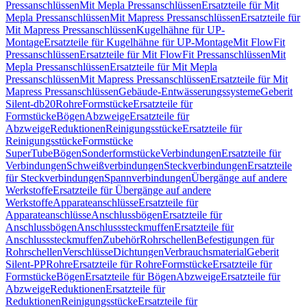
Pressanschlüssen
Mit Mepla Pressanschlüssen
Ersatzteile für Mit
Mepla Pressanschlüssen
Mit Mapress Pressanschlüssen
Ersatzteile für
Mit Mapress Pressanschlüssen
Kugelhähne für UP-
Montage
Ersatzteile für Kugelhähne für UP-Montage
Mit FlowFit
Pressanschlüssen
Ersatzteile für Mit FlowFit Pressanschlüssen
Mit
Mepla Pressanschlüssen
Ersatzteile für Mit Mepla
Pressanschlüssen
Mit Mapress Pressanschlüssen
Ersatzteile für Mit
Mapress Pressanschlüssen
Gebäude-Entwässerungssysteme
Geberit
Silent-db20
Rohre
Formstücke
Ersatzteile für
Formstücke
Bögen
Abzweige
Ersatzteile für
Abzweige
Reduktionen
Reinigungsstücke
Ersatzteile für
Reinigungsstücke
Formstücke
SuperTube
Bögen
Sonderformstücke
Verbindungen
Ersatzteile für
Verbindungen
Schweißverbindungen
Steckverbindungen
Ersatzteile
für Steckverbindungen
Spannverbindungen
Übergänge auf andere
Werkstoffe
Ersatzteile für Übergänge auf andere
Werkstoffe
Apparateanschlüsse
Ersatzteile für
Apparateanschlüsse
Anschlussbögen
Ersatzteile für
Anschlussbögen
Anschlusssteckmuffen
Ersatzteile für
Anschlusssteckmuffen
Zubehör
Rohrschellen
Befestigungen für
Rohrschellen
Verschlüsse
Dichtungen
Verbrauchsmaterial
Geberit
Silent-PP
Rohre
Ersatzteile für Rohre
Formstücke
Ersatzteile für
Formstücke
Bögen
Ersatzteile für Bögen
Abzweige
Ersatzteile für
Abzweige
Reduktionen
Ersatzteile für
Reduktionen
Reinigungsstücke
Ersatzteile für