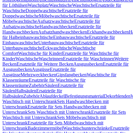
für Löthülsen
Waschplatz
Waschtische
Waschtische
Ersatzteile für
Waschtische
Doppelwaschtische
Ersatzteile für
Doppelwaschtische
Möbelwaschtische
Ersatzteile für
Möbelwaschtische
Aufsatzwaschtische
Ersatzteile für
Aufsatzwaschtische
Handwaschbecken
Ersatzteile für
Handwaschbecken
Aufsatzhandwaschbecken
Eckhandwaschbecken
H
für Halbeinbauwaschtische
Einbauwaschtische
Ersatzteile für
Einbauwaschtische
Unterbauwaschtische
Ersatzteile für
Unterbauwaschtische
Eckwaschtische
Waschtische
Comfort
Waschtische für Kinder
Ersatzteile für Waschtische für
Kinder
Waschtische
Waschrinnen
Ersatzteile für Waschrinnen
Weitere
Becken
Ersatzteile für Weitere Becken
Ausgussbecken
Ersatzteile für
Ausgussbecken
Ausgüsse
Ersatzteile für
Ausgüsse
Mehrzweckbecken
Gipsfangbecken
Waschtische für
Klassenräume
Ersatzteile für Waschtische für
Klassenräume
Zubehör
Säulen
Ersatzteile für
Säulen
Halbsäulen
Ersatzteile für
Halbsäulen
Zubehör
Ablaufdeckel
Befestigungsmaterial
Dekorblenden
W
Waschtisch mit Unterschrank
Sets Handwaschbecken mit
Unterschrank
Ersatzteile für Sets Handwaschbecken mit
Unterschrank
Sets Waschtisch mit Unterschrank
Ersatzteile für Sets
Waschtisch mit Unterschrank
Sets Möbelwaschtisch mit
Unterschrank
Ersatzteile für Sets Möbelwaschtisch mit
Unterschrank
Badezimmermöbel
Waschtischunterschränke
Ersatzteile