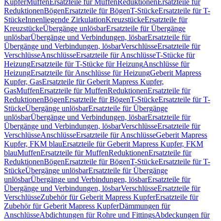
Kupfer
Muffen
Ersatzteile für Muffen
Reduktionen
Ersatzteile für
Reduktionen
Bögen
Ersatzteile für Bögen
T-Stücke
Ersatzteile für T-
Stücke
Innenliegende Zirkulation
Kreuzstücke
Ersatzteile für
Kreuzstücke
Übergänge unlösbar
Ersatzteile für Übergänge
unlösbar
Übergänge und Verbindungen, lösbar
Ersatzteile für
Übergänge und Verbindungen, lösbar
Verschlüsse
Ersatzteile für
Verschlüsse
Anschlüsse
Ersatzteile für Anschlüsse
T-Stücke für
Heizung
Ersatzteile für T-Stücke für Heizung
Anschlüsse für
Heizung
Ersatzteile für Anschlüsse für Heizung
Geberit Mapress
Kupfer, Gas
Ersatzteile für Geberit Mapress Kupfer,
Gas
Muffen
Ersatzteile für Muffen
Reduktionen
Ersatzteile für
Reduktionen
Bögen
Ersatzteile für Bögen
T-Stücke
Ersatzteile für T-
Stücke
Übergänge unlösbar
Ersatzteile für Übergänge
unlösbar
Übergänge und Verbindungen, lösbar
Ersatzteile für
Übergänge und Verbindungen, lösbar
Verschlüsse
Ersatzteile für
Verschlüsse
Anschlüsse
Ersatzteile für Anschlüsse
Geberit Mapress
Kupfer, FKM blau
Ersatzteile für Geberit Mapress Kupfer, FKM
blau
Muffen
Ersatzteile für Muffen
Reduktionen
Ersatzteile für
Reduktionen
Bögen
Ersatzteile für Bögen
T-Stücke
Ersatzteile für T-
Stücke
Übergänge unlösbar
Ersatzteile für Übergänge
unlösbar
Übergänge und Verbindungen, lösbar
Ersatzteile für
Übergänge und Verbindungen, lösbar
Verschlüsse
Ersatzteile für
Verschlüsse
Zubehör für Geberit Mapress Kupfer
Ersatzteile für
Zubehör für Geberit Mapress Kupfer
Dämmungen für
Anschlüsse
Abdichtungen für Rohre und Fittings
Abdeckungen für