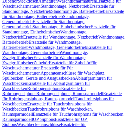
Zubehör
Steckdosen
Armaturen
Waschtischarmaturen
Ersatzteile für
Waschtischarmaturen
Standmontage, Netzbetrieb
Ersatzteile für
Standmontage, Netzbetrieb
Standmontage, Batteriebetrieb
Ersatzteile
für Standmontage, Batteriebetrieb
Standmontage,
Generatorbetrieb
Ersatzteile für Standmontage,
Generatorbetrieb
Standmontage, Einhebelmischer
Ersatzteile für
Standmontage, Einhebelmischer
Wandmontage,
Netzbetrieb
Ersatzteile für Wandmontage, Netzbetrieb
Wandmontage,
Batteriebetrieb
Ersatzteile für Wandmontage,
Batteriebetrieb
Wandmontage, Generatorbetrieb
Ersatzteile für
Wandmontage, Generatorbetrieb
Wandmontage,
Zweigriffmischer
Ersatzteile für Wandmontage,
Zweigriffmischer
Zubehör
Ersatzteile für Zubehör
Für
Waschtischarmaturen
Ersatzteile für Für
Waschtischarmaturen
Apparateanschlüsse für Waschplatz,
Spülbecken, Geräte und Ausgussbecken
Ablaufgarnituren für
Waschbecken
Ersatzteile für Ablaufgarnituren für
Waschbecken
Rohrbogensiphons
Ersatzteile für
Rohrbogensiphons
Rohrbogensiphons, Raumsparmodell
Ersatzteile
für Rohrbogensiphons, Raumsparmodell
Tauchrohrsiphons für
Waschbecken
Ersatzteile für Tauchrohrsiphons für
Waschbecken
Tauchrohrsiphons für Waschbecken,
Raumsparmodell
Ersatzteile für Tauchrohrsiphons für Waschbecken,
Raumsparmodell
UP-Siphons
Ersatzteile für UP-
Siphons
Waschbeckenanschlüsse
Ersatzteile für