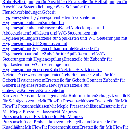
Rohre
Befestigungen für Anschlüsse
Ersatzteile für Befestigungen für
Anschlüsse
Systemdichtungen
Sets Schraube für
Flanschverbindungen
Geberit
Hygienesystem
Hygienespüleinheiten
Ersatzteile für
Hygienespüleinheiten
Zubehör für
Hygienespüleinheiten
Sensoren
Kabel
Abdeckungen und
Abdeckplatten
Spülkästen und WC-Steuerungen mit
Hygienespülung
Ersatzteile für Spülkästen und WC-Steuerungen mit
Hygienespülung
UP-Spülkästen mit
Hygienespülung
Hygieneeinbaumodule
Ersatzteile für
Hygieneeinbaumodule
Zubehör für Spülkästen und WC-
Steuerungen mit Hygienespülung
Ersatzteile für Zubehör für
Spülkästen und WC-Steuerungen mit
Hygienespülung
Sensoren
Kabel
Netzteile
Ersatzteile für
Netzteile
Netzwerkkomponenten
Geberit Connect Zubehör für
Geberit Hygienesystem
Ersatzteile für Geberit Connect Zubehör für
Geberit Hygienesystem
Gateways
Ersatzteile für
Gateways
Konverter
Ersatzteile für
Konverter
Sensoren
Montagematerial
Rohrarmaturen
Schrägsitzventile
E
für Schrägsitzventile
Mit FlowFit Pressanschlüssen
Ersatzteile für Mit
FlowFit Pressanschlüssen
Mit Mepla Pressanschlüssen
Ersatzteile für
Mit Mepla Pressanschlüssen
Mit Mapress
Pressanschlüssen
Ersatzteile für Mit Mapress
Pressanschlüssen
Probenahmeventile
Kugelhähne
Ersatzteile für
Kugelhähne
Mit FlowFit Pressanschlüssen
Ersatzteile für Mit FlowFit