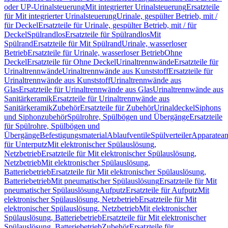
oder UP-Urinalsteuerung
Mit integrierter Urinalsteuerung
Ersatzteile
für Mit integrierter Urinalsteuerung
Urinale, gespülter Betrieb, mit /
für Deckel
Ersatzteile für Urinale, gespülter Betrieb, mit / für
Deckel
Spülrandlos
Ersatzteile für Spülrandlos
Mit
Spülrand
Ersatzteile für Mit Spülrand
Urinale, wasserloser
Betrieb
Ersatzteile für Urinale, wasserloser Betrieb
Ohne
Deckel
Ersatzteile für Ohne Deckel
Urinaltrennwände
Ersatzteile für
Urinaltrennwände
Urinaltrennwände aus Kunststoff
Ersatzteile für
Urinaltrennwände aus Kunststoff
Urinaltrennwände aus
Glas
Ersatzteile für Urinaltrennwände aus Glas
Urinaltrennwände aus
Sanitärkeramik
Ersatzteile für Urinaltrennwände aus
Sanitärkeramik
Zubehör
Ersatzteile für Zubehör
Urinaldeckel
Siphons
und Siphonzubehör
Spülrohre, Spülbögen und Übergänge
Ersatzteile
für Spülrohre, Spülbögen und
Übergänge
Befestigungsmaterial
Ablaufventile
Spülverteiler
Apparatean
für Unterputz
Mit elektronischer Spülauslösung,
Netzbetrieb
Ersatzteile für Mit elektronischer Spülauslösung,
Netzbetrieb
Mit elektronischer Spülauslösung,
Batteriebetrieb
Ersatzteile für Mit elektronischer Spülauslösung,
Batteriebetrieb
Mit pneumatischer Spülauslösung
Ersatzteile für Mit
pneumatischer Spülauslösung
Aufputz
Ersatzteile für Aufputz
Mit
elektronischer Spülauslösung, Netzbetrieb
Ersatzteile für Mit
elektronischer Spülauslösung, Netzbetrieb
Mit elektronischer
Spülauslösung, Batteriebetrieb
Ersatzteile für Mit elektronischer
Spülauslösung, Batteriebetrieb
Zubehör
Ersatzteile für