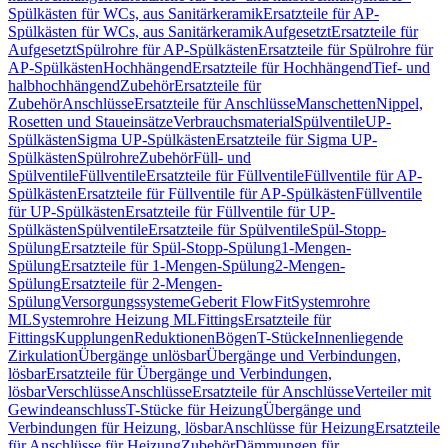
Spülkästen für WCs, aus Sanitärkeramik
Ersatzteile für AP-
Spülkästen für WCs, aus Sanitärkeramik
Aufgesetzt
Ersatzteile für
Aufgesetzt
Spülrohre für AP-Spülkästen
Ersatzteile für Spülrohre für
AP-Spülkästen
Hochhängend
Ersatzteile für Hochhängend
Tief- und
halbhochhängend
Zubehör
Ersatzteile für
Zubehör
Anschlüsse
Ersatzteile für Anschlüsse
Manschetten
Nippel,
Rosetten und Staueinsätze
Verbrauchsmaterial
Spülventile
UP-
Spülkästen
Sigma UP-Spülkästen
Ersatzteile für Sigma UP-
Spülkästen
Spülrohre
Zubehör
Füll- und
Spülventile
Füllventile
Ersatzteile für Füllventile
Füllventile für AP-
Spülkästen
Ersatzteile für Füllventile für AP-Spülkästen
Füllventile
für UP-Spülkästen
Ersatzteile für Füllventile für UP-
Spülkästen
Spülventile
Ersatzteile für Spülventile
Spül-Stopp-
Spülung
Ersatzteile für Spül-Stopp-Spülung
1-Mengen-
Spülung
Ersatzteile für 1-Mengen-Spülung
2-Mengen-
Spülung
Ersatzteile für 2-Mengen-
Spülung
Versorgungssysteme
Geberit FlowFit
Systemrohre
ML
Systemrohre Heizung ML
Fittings
Ersatzteile für
Fittings
Kupplungen
Reduktionen
Bögen
T-Stücke
Innenliegende
Zirkulation
Übergänge unlösbar
Übergänge und Verbindungen,
lösbar
Ersatzteile für Übergänge und Verbindungen,
lösbar
Verschlüsse
Anschlüsse
Ersatzteile für Anschlüsse
Verteiler mit
Gewindeanschluss
T-Stücke für Heizung
Übergänge und
Verbindungen für Heizung, lösbar
Anschlüsse für Heizung
Ersatzteile
für Anschlüsse für Heizung
Zubehör
Dämmungen für