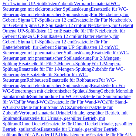
Für Twinline UP-Spülkästen
Zubehör
Verbrauchsmaterial
WC-
Steuerungen mit elektronischer Spülauslösung
Ersatzteile für WC-
Steuerungen mit elektronischer Spülauslösung
Für Netzbetrieb, für
Geberit Sigma UP-Spülkästen 12 cm
Ersatzteile für Für Netzbetrieb,
für Geberit Sigma UP-Spülkästen 12 cm
Für Netzbetrieb, für Geberit
Omega UP-Spülkästen 12 cm
Ersatzteile für Für Netzbetrieb, für
Geberit Omega UP-Spülkästen 12 cm
Für Batteriebetrieb, für
Geberit Sigma UP-Spülkästen 12 cm
Ersatzteile für Für
Batteriebetrieb, für Geberit Sigma UP-Spülkästen 12 cm
WC-
Steuerungen mit pneumatischer Spülauslösung
Ersatzteile für WC-
Steuerungen mit pneumatischer Spülauslösung
Für 2-Mengen-
Spülung
Ersatzteile für Für 2-Mengen-Spülung
Für 1-Mengen-
Spülung
Ersatzteile für Für 1-Mengen-Spülung
Zubehör für WC-
Steuerungen
Ersatzteile für Zubehör für WC-
Steuerungen
Rohbausets
Ersatzteile für Rohbausets
Für WC-
Steuerungen mit elektronischer Spülauslösung
Ersatzteile für Für
WC-Steuerungen mit elektronischer Spülauslösung
Geberit Monolith
Sanitärmodule
Sanitärmodule für WCs
Ersatzteile für Sanitärmodule
für WCs
Für Wand-WCs
Ersatzteile für Für Wand-WCs
Für Stand-
WCs
Ersatzteile für Für Stand-WCs
Zubehör
Ersatzteile für
Zubehör
Verbrauchsmaterial
Urinale
Urinale, gespülter Betrieb, mit
Spülrand
Ersatzteile für Urinale, gespülter Betrieb, mit
Spülrand
Ohne Deckel
Ersatzteile für Ohne Deckel
Urinale, gespülter
Betrieb, spülrandlos
Ersatzteile für Urinale, gespülter Betrieb,
spülrandlos
Für AP- oder UP-Urinalsteuerung
Ersatzteile für Für AP-