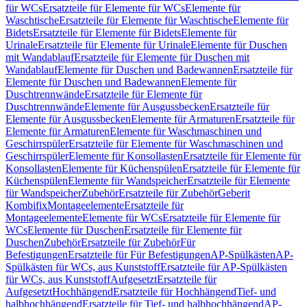
für WCs
Ersatzteile für Elemente für WCs
Elemente für
Waschtische
Ersatzteile für Elemente für Waschtische
Elemente für
Bidets
Ersatzteile für Elemente für Bidets
Elemente für
Urinale
Ersatzteile für Elemente für Urinale
Elemente für Duschen
mit Wandablauf
Ersatzteile für Elemente für Duschen mit
Wandablauf
Elemente für Duschen und Badewannen
Ersatzteile für
Elemente für Duschen und Badewannen
Elemente für
Duschtrennwände
Ersatzteile für Elemente für
Duschtrennwände
Elemente für Ausgussbecken
Ersatzteile für
Elemente für Ausgussbecken
Elemente für Armaturen
Ersatzteile für
Elemente für Armaturen
Elemente für Waschmaschinen und
Geschirrspüler
Ersatzteile für Elemente für Waschmaschinen und
Geschirrspüler
Elemente für Konsollasten
Ersatzteile für Elemente für
Konsollasten
Elemente für Küchenspülen
Ersatzteile für Elemente für
Küchenspülen
Elemente für Wandspeicher
Ersatzteile für Elemente
für Wandspeicher
Zubehör
Ersatzteile für Zubehör
Geberit
Kombifix
Montageelemente
Ersatzteile für
Montageelemente
Elemente für WCs
Ersatzteile für Elemente für
WCs
Elemente für Duschen
Ersatzteile für Elemente für
Duschen
Zubehör
Ersatzteile für Zubehör
Für
Befestigungen
Ersatzteile für Für Befestigungen
AP-Spülkästen
AP-
Spülkästen für WCs, aus Kunststoff
Ersatzteile für AP-Spülkästen
für WCs, aus Kunststoff
Aufgesetzt
Ersatzteile für
Aufgesetzt
Hochhängend
Ersatzteile für Hochhängend
Tief- und
halbhochhängend
Ersatzteile für Tief- und halbhochhängend
AP-