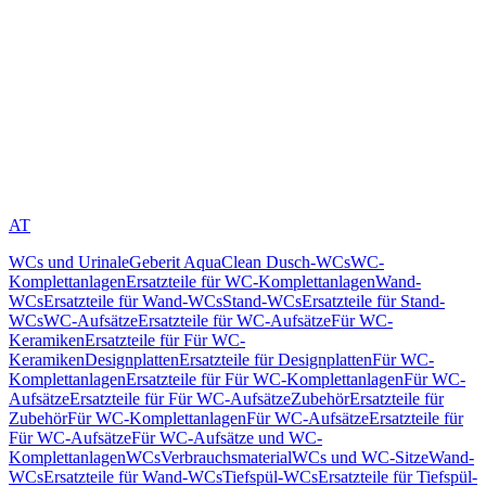
AT
WCs und Urinale
Geberit AquaClean Dusch-WCs
WC-
Komplettanlagen
Ersatzteile für WC-Komplettanlagen
Wand-
WCs
Ersatzteile für Wand-WCs
Stand-WCs
Ersatzteile für Stand-
WCs
WC-Aufsätze
Ersatzteile für WC-Aufsätze
Für WC-
Keramiken
Ersatzteile für Für WC-
Keramiken
Designplatten
Ersatzteile für Designplatten
Für WC-
Komplettanlagen
Ersatzteile für Für WC-Komplettanlagen
Für WC-
Aufsätze
Ersatzteile für Für WC-Aufsätze
Zubehör
Ersatzteile für
Zubehör
Für WC-Komplettanlagen
Für WC-Aufsätze
Ersatzteile für
Für WC-Aufsätze
Für WC-Aufsätze und WC-
Komplettanlagen
WCs
Verbrauchsmaterial
WCs und WC-Sitze
Wand-
WCs
Ersatzteile für Wand-WCs
Tiefspül-WCs
Ersatzteile für Tiefspül-