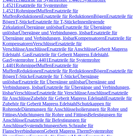
1.4521
Ersatzteile für Systemrohre
1.4521
Rohrnippel
Muffen
Ersatzteile für
Muffen
Reduktionen
Ersatzteile für Reduktionen
Bögen
Ersatzteile für
Bögen
T-Stücke
Ersatzteile für T-Stücke
Innenliegende
Zirkulation
Übergänge unlösbar
Ersatzteile für Übergänge
unlösbar
Übergänge und Verbindungen, lösbar
Ersatzteile für
Übergänge und Verbindungen, lösbar
Kompensatoren
Ersatzteile für
Kompensatoren
Verschlüsse
Ersatzteile für
Verschlüsse
Anschlüsse
Ersatzteile für Anschlüsse
Geberit Mapress
Edelstahl, Gas
Ersatzteile für Geberit Mapress Edelstahl,
Gas
Systemrohre 1.4401
Ersatzteile für Systemrohre
1.4401
Rohrnippel
Muffen
Ersatzteile für
Muffen
Reduktionen
Ersatzteile für Reduktionen
Bögen
Ersatzteile für
Bögen
T-Stücke
Ersatzteile für T-Stücke
Übergänge
unlösbar
Ersatzteile für Übergänge unlösbar
Übergänge und
Verbindungen, lösbar
Ersatzteile für Übergänge und Verbindungen,
lösbar
Verschlüsse
Ersatzteile für Verschlüsse
Anschlüsse
Ersatzteile
für Anschlüsse
Zubehör für Geberit Mapress Edelstahl
Ersatzteile für
Zubehör für Geberit Mapress Edelstahl
Schutzkappen für
Rohrende
Dämmungen für Anschlüsse
Isolierungen für Rohre und
Fittings
Abdichtungen für Rohre und Fittings
Befestigungen für
Anschlüsse
Ersatzteile für Befestigungen für
Anschlüsse
Systemdichtungen
Sets Schraube für
Flanschverbindungen
Geberit Mapress Therm
Systemrohre