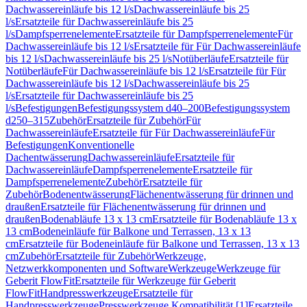
Dachwassereinläufe bis 12 l/s
Dachwassereinläufe bis 25
l/s
Ersatzteile für Dachwassereinläufe bis 25
l/s
Dampfsperrenelemente
Ersatzteile für Dampfsperrenelemente
Für
Dachwassereinläufe bis 12 l/s
Ersatzteile für Für Dachwassereinläufe
bis 12 l/s
Dachwassereinläufe bis 25 l/s
Notüberläufe
Ersatzteile für
Notüberläufe
Für Dachwassereinläufe bis 12 l/s
Ersatzteile für Für
Dachwassereinläufe bis 12 l/s
Dachwassereinläufe bis 25
l/s
Ersatzteile für Dachwassereinläufe bis 25
l/s
Befestigungen
Befestigungssystem d40–200
Befestigungssystem
d250–315
Zubehör
Ersatzteile für Zubehör
Für
Dachwassereinläufe
Ersatzteile für Für Dachwassereinläufe
Für
Befestigungen
Konventionelle
Dachentwässerung
Dachwassereinläufe
Ersatzteile für
Dachwassereinläufe
Dampfsperrenelemente
Ersatzteile für
Dampfsperrenelemente
Zubehör
Ersatzteile für
Zubehör
Bodenentwässerung
Flächenentwässerung für drinnen und
draußen
Ersatzteile für Flächenentwässerung für drinnen und
draußen
Bodenabläufe 13 x 13 cm
Ersatzteile für Bodenabläufe 13 x
13 cm
Bodeneinläufe für Balkone und Terrassen, 13 x 13
cm
Ersatzteile für Bodeneinläufe für Balkone und Terrassen, 13 x 13
cm
Zubehör
Ersatzteile für Zubehör
Werkzeuge,
Netzwerkkomponenten und Software
Werkzeuge
Werkzeuge für
Geberit FlowFit
Ersatzteile für Werkzeuge für Geberit
FlowFit
Handpresswerkzeuge
Ersatzteile für
Handpresswerkzeuge
Presswerkzeuge Kompatibilität [1]
Ersatzteile