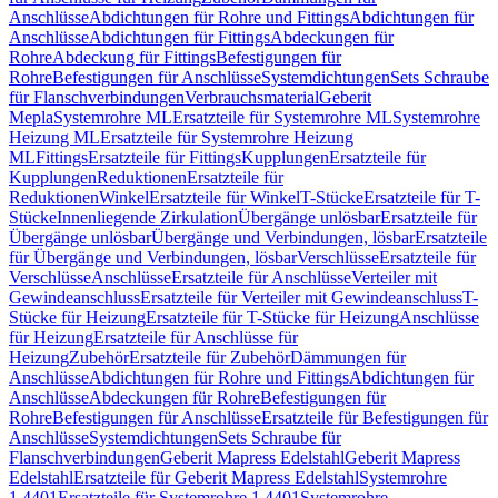
Anschlüsse
Abdichtungen für Rohre und Fittings
Abdichtungen für
Anschlüsse
Abdichtungen für Fittings
Abdeckungen für
Rohre
Abdeckung für Fittings
Befestigungen für
Rohre
Befestigungen für Anschlüsse
Systemdichtungen
Sets Schraube
für Flanschverbindungen
Verbrauchsmaterial
Geberit
Mepla
Systemrohre ML
Ersatzteile für Systemrohre ML
Systemrohre
Heizung ML
Ersatzteile für Systemrohre Heizung
ML
Fittings
Ersatzteile für Fittings
Kupplungen
Ersatzteile für
Kupplungen
Reduktionen
Ersatzteile für
Reduktionen
Winkel
Ersatzteile für Winkel
T-Stücke
Ersatzteile für T-
Stücke
Innenliegende Zirkulation
Übergänge unlösbar
Ersatzteile für
Übergänge unlösbar
Übergänge und Verbindungen, lösbar
Ersatzteile
für Übergänge und Verbindungen, lösbar
Verschlüsse
Ersatzteile für
Verschlüsse
Anschlüsse
Ersatzteile für Anschlüsse
Verteiler mit
Gewindeanschluss
Ersatzteile für Verteiler mit Gewindeanschluss
T-
Stücke für Heizung
Ersatzteile für T-Stücke für Heizung
Anschlüsse
für Heizung
Ersatzteile für Anschlüsse für
Heizung
Zubehör
Ersatzteile für Zubehör
Dämmungen für
Anschlüsse
Abdichtungen für Rohre und Fittings
Abdichtungen für
Anschlüsse
Abdeckungen für Rohre
Befestigungen für
Rohre
Befestigungen für Anschlüsse
Ersatzteile für Befestigungen für
Anschlüsse
Systemdichtungen
Sets Schraube für
Flanschverbindungen
Geberit Mapress Edelstahl
Geberit Mapress
Edelstahl
Ersatzteile für Geberit Mapress Edelstahl
Systemrohre
1.4401
Ersatzteile für Systemrohre 1.4401
Systemrohre