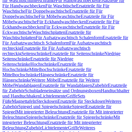
für Waschtischunterschränke
Für Handwaschbecken
Ersatzteile für
Für Handwaschbecken
Für Waschtische
Ersatzteile für Für
Waschtische
Für Doppelwaschtische
Ersatzteile für Für
Doppelwaschtische
Für Möbelwaschtische
Ersatzteile für Für
Möbelwaschtische
Für Eckhandwaschbecken
Ersatzteile für Für
Eckhandwaschbecken
Für Eckwaschtische
Ersatzteile für Für
Eckwaschtische
Waschtischplatten
Ersatzteile für
Waschtischplatten
Für Aufsatzwaschtisch Schalenform
Ersatzteile für
Für Aufsatzwaschtisch Schalenform
Für Aufsatzwaschtisch
rechteckig
Ersatzteile für Für Aufsatzwaschtisch
rechteckig
Seitenschränke
Ersatzteile für Seitenschränke
Niedrige
Seitenschränke
Ersatzteile für Niedrige
Seitenschränke
Hochschränke
Ersatzteile für
Hochschränke
Mittelhochschränke
Ersatzteile für
Mittelhochschränke
Hängeschränke
Ersatzteile für
Hängeschränke
Weitere Möbel
Ersatzteile für Weitere
Möbel
Wandablagen
Ersatzteile für Wandablagen
Zubehör
Ersatzteile
für Zubehör
Schubladeneinsätze und Ordnungsboxen
Handtuchhalter
und Handtuchhaken
Lichtelemente
Griffe
Sets
Füße
Magnettafeln
Steckdosen
Ersatzteile für Steckdosen
Weiteres
Zubehör
Spiegel und Spiegelschränke
Spiegel
Ersatzteile für
Spiegel
Mit integrierter Beleuchtung
Ersatzteile für Mit integrierter
Beleuchtung
Spiegelschränke
Ersatzteile für Spiegelschränke
Mit
integrierter Beleuchtung
Ersatzteile für Mit integrierter
Beleuchtung
Zubehör
Lichtelemente
Griffe
Weiteres