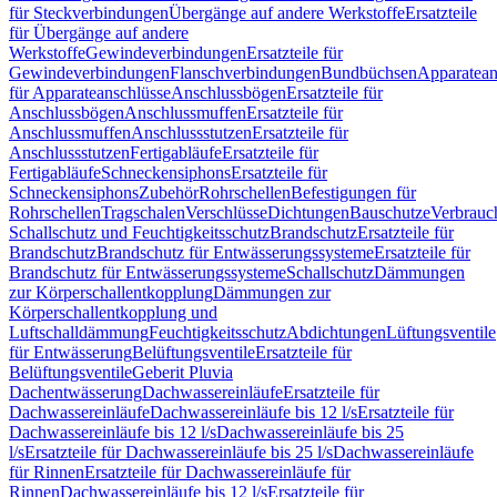
für Steckverbindungen
Übergänge auf andere Werkstoffe
Ersatzteile
für Übergänge auf andere
Werkstoffe
Gewindeverbindungen
Ersatzteile für
Gewindeverbindungen
Flanschverbindungen
Bundbüchsen
Apparatean
für Apparateanschlüsse
Anschlussbögen
Ersatzteile für
Anschlussbögen
Anschlussmuffen
Ersatzteile für
Anschlussmuffen
Anschlussstutzen
Ersatzteile für
Anschlussstutzen
Fertigabläufe
Ersatzteile für
Fertigabläufe
Schneckensiphons
Ersatzteile für
Schneckensiphons
Zubehör
Rohrschellen
Befestigungen für
Rohrschellen
Tragschalen
Verschlüsse
Dichtungen
Bauschutze
Verbrauc
Schallschutz und Feuchtigkeitsschutz
Brandschutz
Ersatzteile für
Brandschutz
Brandschutz für Entwässerungssysteme
Ersatzteile für
Brandschutz für Entwässerungssysteme
Schallschutz
Dämmungen
zur Körperschallentkopplung
Dämmungen zur
Körperschallentkopplung und
Luftschalldämmung
Feuchtigkeitsschutz
Abdichtungen
Lüftungsventile
für Entwässerung
Belüftungsventile
Ersatzteile für
Belüftungsventile
Geberit Pluvia
Dachentwässerung
Dachwassereinläufe
Ersatzteile für
Dachwassereinläufe
Dachwassereinläufe bis 12 l/s
Ersatzteile für
Dachwassereinläufe bis 12 l/s
Dachwassereinläufe bis 25
l/s
Ersatzteile für Dachwassereinläufe bis 25 l/s
Dachwassereinläufe
für Rinnen
Ersatzteile für Dachwassereinläufe für
Rinnen
Dachwassereinläufe bis 12 l/s
Ersatzteile für