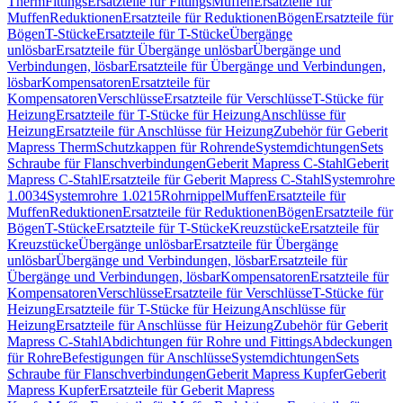
Therm
Fittings
Ersatzteile für Fittings
Muffen
Ersatzteile für
Muffen
Reduktionen
Ersatzteile für Reduktionen
Bögen
Ersatzteile für
Bögen
T-Stücke
Ersatzteile für T-Stücke
Übergänge
unlösbar
Ersatzteile für Übergänge unlösbar
Übergänge und
Verbindungen, lösbar
Ersatzteile für Übergänge und Verbindungen,
lösbar
Kompensatoren
Ersatzteile für
Kompensatoren
Verschlüsse
Ersatzteile für Verschlüsse
T-Stücke für
Heizung
Ersatzteile für T-Stücke für Heizung
Anschlüsse für
Heizung
Ersatzteile für Anschlüsse für Heizung
Zubehör für Geberit
Mapress Therm
Schutzkappen für Rohrende
Systemdichtungen
Sets
Schraube für Flanschverbindungen
Geberit Mapress C-Stahl
Geberit
Mapress C-Stahl
Ersatzteile für Geberit Mapress C-Stahl
Systemrohre
1.0034
Systemrohre 1.0215
Rohrnippel
Muffen
Ersatzteile für
Muffen
Reduktionen
Ersatzteile für Reduktionen
Bögen
Ersatzteile für
Bögen
T-Stücke
Ersatzteile für T-Stücke
Kreuzstücke
Ersatzteile für
Kreuzstücke
Übergänge unlösbar
Ersatzteile für Übergänge
unlösbar
Übergänge und Verbindungen, lösbar
Ersatzteile für
Übergänge und Verbindungen, lösbar
Kompensatoren
Ersatzteile für
Kompensatoren
Verschlüsse
Ersatzteile für Verschlüsse
T-Stücke für
Heizung
Ersatzteile für T-Stücke für Heizung
Anschlüsse für
Heizung
Ersatzteile für Anschlüsse für Heizung
Zubehör für Geberit
Mapress C-Stahl
Abdichtungen für Rohre und Fittings
Abdeckungen
für Rohre
Befestigungen für Anschlüsse
Systemdichtungen
Sets
Schraube für Flanschverbindungen
Geberit Mapress Kupfer
Geberit
Mapress Kupfer
Ersatzteile für Geberit Mapress