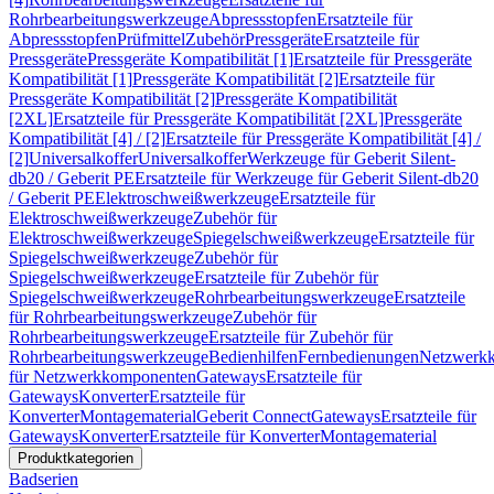
Rohrbearbeitungswerkzeuge
Abpressstopfen
Ersatzteile für
Abpressstopfen
Prüfmittel
Zubehör
Pressgeräte
Ersatzteile für
Pressgeräte
Pressgeräte Kompatibilität [1]
Ersatzteile für Pressgeräte
Kompatibilität [1]
Pressgeräte Kompatibilität [2]
Ersatzteile für
Pressgeräte Kompatibilität [2]
Pressgeräte Kompatibilität
[2XL]
Ersatzteile für Pressgeräte Kompatibilität [2XL]
Pressgeräte
Kompatibilität [4] / [2]
Ersatzteile für Pressgeräte Kompatibilität [4] /
[2]
Universalkoffer
Universalkoffer
Werkzeuge für Geberit Silent-
db20 / Geberit PE
Ersatzteile für Werkzeuge für Geberit Silent-db20
/ Geberit PE
Elektroschweißwerkzeuge
Ersatzteile für
Elektroschweißwerkzeuge
Zubehör für
Elektroschweißwerkzeuge
Spiegelschweißwerkzeuge
Ersatzteile für
Spiegelschweißwerkzeuge
Zubehör für
Spiegelschweißwerkzeuge
Ersatzteile für Zubehör für
Spiegelschweißwerkzeuge
Rohrbearbeitungswerkzeuge
Ersatzteile
für Rohrbearbeitungswerkzeuge
Zubehör für
Rohrbearbeitungswerkzeuge
Ersatzteile für Zubehör für
Rohrbearbeitungswerkzeuge
Bedienhilfen
Fernbedienungen
Netzwerk
für Netzwerkkomponenten
Gateways
Ersatzteile für
Gateways
Konverter
Ersatzteile für
Konverter
Montagematerial
Geberit Connect
Gateways
Ersatzteile für
Gateways
Konverter
Ersatzteile für Konverter
Montagematerial
Produktkategorien
Badserien