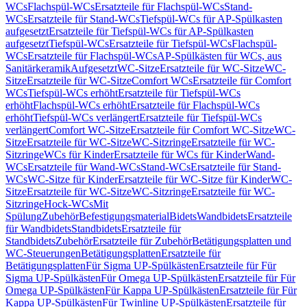
WCs
Flachspül-WCs
Ersatzteile für Flachspül-WCs
Stand-
WCs
Ersatzteile für Stand-WCs
Tiefspül-WCs für AP-Spülkasten
aufgesetzt
Ersatzteile für Tiefspül-WCs für AP-Spülkasten
aufgesetzt
Tiefspül-WCs
Ersatzteile für Tiefspül-WCs
Flachspül-
WCs
Ersatzteile für Flachspül-WCs
AP-Spülkästen für WCs, aus
Sanitärkeramik
Aufgesetzt
WC-Sitze
Ersatzteile für WC-Sitze
WC-
Sitze
Ersatzteile für WC-Sitze
Comfort WCs
Ersatzteile für Comfort
WCs
Tiefspül-WCs erhöht
Ersatzteile für Tiefspül-WCs
erhöht
Flachspül-WCs erhöht
Ersatzteile für Flachspül-WCs
erhöht
Tiefspül-WCs verlängert
Ersatzteile für Tiefspül-WCs
verlängert
Comfort WC-Sitze
Ersatzteile für Comfort WC-Sitze
WC-
Sitze
Ersatzteile für WC-Sitze
WC-Sitzringe
Ersatzteile für WC-
Sitzringe
WCs für Kinder
Ersatzteile für WCs für Kinder
Wand-
WCs
Ersatzteile für Wand-WCs
Stand-WCs
Ersatzteile für Stand-
WCs
WC-Sitze für Kinder
Ersatzteile für WC-Sitze für Kinder
WC-
Sitze
Ersatzteile für WC-Sitze
WC-Sitzringe
Ersatzteile für WC-
Sitzringe
Hock-WCs
Mit
Spülung
Zubehör
Befestigungsmaterial
Bidets
Wandbidets
Ersatzteile
für Wandbidets
Standbidets
Ersatzteile für
Standbidets
Zubehör
Ersatzteile für Zubehör
Betätigungsplatten und
WC-Steuerungen
Betätigungsplatten
Ersatzteile für
Betätigungsplatten
Für Sigma UP-Spülkästen
Ersatzteile für Für
Sigma UP-Spülkästen
Für Omega UP-Spülkästen
Ersatzteile für Für
Omega UP-Spülkästen
Für Kappa UP-Spülkästen
Ersatzteile für Für
Kappa UP-Spülkästen
Für Twinline UP-Spülkästen
Ersatzteile für