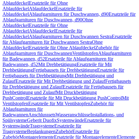
Ablaufdeckel
Ersatzteile für Ohne
Ablaufdeckel
Ablaufdeckel
Ersatzteile für
Ablaufdeckel
Ablaufgarnituren für Duschwannen, d90
Ersatzteile für
Ablaufgarnituren für Duschwannen, d90
Ohne
Ablaufdeckel
Ersatzteile für Ohne
Ablaufdeckel
Ablaufdeckel
Ersatzteile für
Ablaufdeckel
Ablaufgarnituren für Duschwannen Sestra
Ersatzteile
für Ablaufgarnituren für Duschwannen Sestra
Ohne
Ablaufdeckel
Ersatzteile für Ohne Ablaufdeckel
Zubehör für
Ablaufgarnituren für Duschwannen
Ventilstopfen
Ablaufgarnituren
für Badewannen, d52
Ersatzteile für Ablaufgarnituren für
Badewannen, d52
Mit Drehbetätigung
Ersatzteile für Mit
Drehbetätigung
Fertigbausets für Drehbetätigung
Ersatzteile für
Fertigbausets für Drehbetätigung
Mit Drehbetätigung und
Zulauf
Ersatzteile für Mit Drehbetätigung und Zulauf
Fertigbausets
für Drehbetätigung und Zulauf
Ersatzteile für Fertigbausets für
Drehbetätigung und Zulauf
Mit Druckbetätigung
PushControl
Ersatzteile für Mit Druckbetätigung PushControl
Mit
Ventilstopfen
Ersatzteile für Mit Ventilstopfen
Zubehör für
Ablaufgarnituren für
Badewannen
Anschlusssets
Wasseranschlüsse
Installations- und
Spülsysteme
Geberit Duofix
Systemwände
Ersatzteile für
Systemwände
Tragsysteme
Ersatzteile für
Tragsysteme
Beplankungen
Zubehör
Ersatzteile für
Zubehör
Montageelemente
Ersatzteile für Montageelemente
Elemente