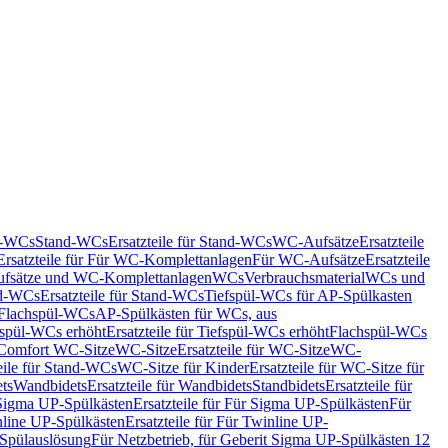
nd-WCs
Stand-WCs
Ersatzteile für Stand-WCs
WC-Aufsätze
Ersatzteile
Ersatzteile für Für WC-Komplettanlagen
Für WC-Aufsätze
Ersatzteile
fsätze und WC-Komplettanlagen
WCs
Verbrauchsmaterial
WCs und
d-WCs
Ersatzteile für Stand-WCs
Tiefspül-WCs für AP-Spülkasten
r Flachspül-WCs
AP-Spülkästen für WCs, aus
fspül-WCs erhöht
Ersatzteile für Tiefspül-WCs erhöht
Flachspül-WCs
r Comfort WC-Sitze
WC-Sitze
Ersatzteile für WC-Sitze
WC-
eile für Stand-WCs
WC-Sitze für Kinder
Ersatzteile für WC-Sitze für
ts
Wandbidets
Ersatzteile für Wandbidets
Standbidets
Ersatzteile für
Sigma UP-Spülkästen
Ersatzteile für Für Sigma UP-Spülkästen
Für
line UP-Spülkästen
Ersatzteile für Für Twinline UP-
 Spülauslösung
Für Netzbetrieb, für Geberit Sigma UP-Spülkästen 12