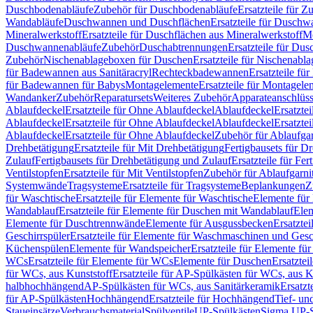
Duschbodenabläufe
Zubehör für Duschbodenabläufe
Ersatzteile für 
Wandabläufe
Duschwannen und Duschflächen
Ersatzteile für Dusch
Mineralwerkstoff
Ersatzteile für Duschflächen aus Mineralwerkstoff
Mo
Duschwannenabläufe
Zubehör
Duschabtrennungen
Ersatzteile für Du
Zubehör
Nischenablageboxen für Duschen
Ersatzteile für Nischenab
für Badewannen aus Sanitäracryl
Rechteckbadewannen
Ersatzteile f
für Badewannen für Babys
Montagelemente
Ersatzteile für Montagele
Wandanker
Zubehör
Reparatursets
Weiteres Zubehör
Apparateanschlüs
Ablaufdeckel
Ersatzteile für Ohne Ablaufdeckel
Ablaufdeckel
Ersatzte
Ablaufdeckel
Ersatzteile für Ohne Ablaufdeckel
Ablaufdeckel
Ersatzte
Ablaufdeckel
Ersatzteile für Ohne Ablaufdeckel
Zubehör für Ablaufga
Drehbetätigung
Ersatzteile für Mit Drehbetätigung
Fertigbausets für D
Zulauf
Fertigbausets für Drehbetätigung und Zulauf
Ersatzteile für Fe
Ventilstopfen
Ersatzteile für Mit Ventilstopfen
Zubehör für Ablaufgarn
Systemwände
Tragsysteme
Ersatzteile für Tragsysteme
Beplankungen
Z
für Waschtische
Ersatzteile für Elemente für Waschtische
Elemente für 
Wandablauf
Ersatzteile für Elemente für Duschen mit Wandablauf
Ele
Elemente für Duschtrennwände
Elemente für Ausgussbecken
Ersatzte
Geschirrspüler
Ersatzteile für Elemente für Waschmaschinen und Gesc
Küchenspülen
Elemente für Wandspeicher
Ersatzteile für Elemente fü
WCs
Ersatzteile für Elemente für WCs
Elemente für Duschen
Ersatztei
für WCs, aus Kunststoff
Ersatzteile für AP-Spülkästen für WCs, aus K
halbhochhängend
AP-Spülkästen für WCs, aus Sanitärkeramik
Ersatzt
für AP-Spülkästen
Hochhängend
Ersatzteile für Hochhängend
Tief- u
Staueinsätze
Verbrauchsmaterial
Spülventile
UP-Spülkästen
Sigma UP-S