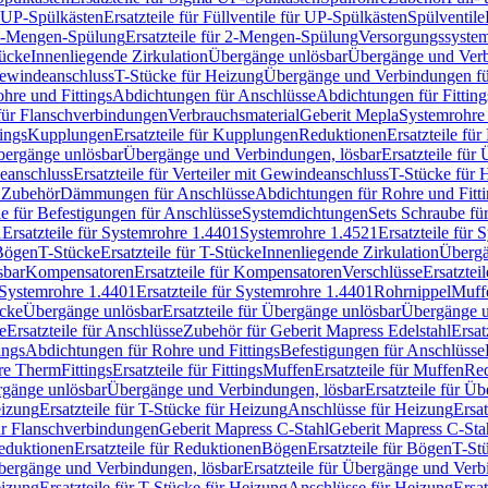
r UP-Spülkästen
Ersatzteile für Füllventile für UP-Spülkästen
Spülventile
-Mengen-Spülung
Ersatzteile für 2-Mengen-Spülung
Versorgungssyste
ücke
Innenliegende Zirkulation
Übergänge unlösbar
Übergänge und Verb
Gewindeanschluss
T-Stücke für Heizung
Übergänge und Verbindungen fü
hre und Fittings
Abdichtungen für Anschlüsse
Abdichtungen für Fitting
für Flanschverbindungen
Verbrauchsmaterial
Geberit Mepla
Systemrohr
tings
Kupplungen
Ersatzteile für Kupplungen
Reduktionen
Ersatzteile fü
Übergänge unlösbar
Übergänge und Verbindungen, lösbar
Ersatzteile fü
deanschluss
Ersatzteile für Verteiler mit Gewindeanschluss
T-Stücke für 
r Zubehör
Dämmungen für Anschlüsse
Abdichtungen für Rohre und Fitti
ile für Befestigungen für Anschlüsse
Systemdichtungen
Sets Schraube fü
1
Ersatzteile für Systemrohre 1.4401
Systemrohre 1.4521
Ersatzteile für
 Bögen
T-Stücke
Ersatzteile für T-Stücke
Innenliegende Zirkulation
Übergä
sbar
Kompensatoren
Ersatzteile für Kompensatoren
Verschlüsse
Ersatztei
Systemrohre 1.4401
Ersatzteile für Systemrohre 1.4401
Rohrnippel
Muff
ücke
Übergänge unlösbar
Ersatzteile für Übergänge unlösbar
Übergänge u
e
Ersatzteile für Anschlüsse
Zubehör für Geberit Mapress Edelstahl
Ersat
ings
Abdichtungen für Rohre und Fittings
Befestigungen für Anschlüsse
re Therm
Fittings
Ersatzteile für Fittings
Muffen
Ersatzteile für Muffen
Re
ergänge unlösbar
Übergänge und Verbindungen, lösbar
Ersatzteile für Ü
eizung
Ersatzteile für T-Stücke für Heizung
Anschlüsse für Heizung
Ersat
ür Flanschverbindungen
Geberit Mapress C-Stahl
Geberit Mapress C-Sta
eduktionen
Ersatzteile für Reduktionen
Bögen
Ersatzteile für Bögen
T-St
ergänge und Verbindungen, lösbar
Ersatzteile für Übergänge und Verb
eizung
Ersatzteile für T-Stücke für Heizung
Anschlüsse für Heizung
Ersat