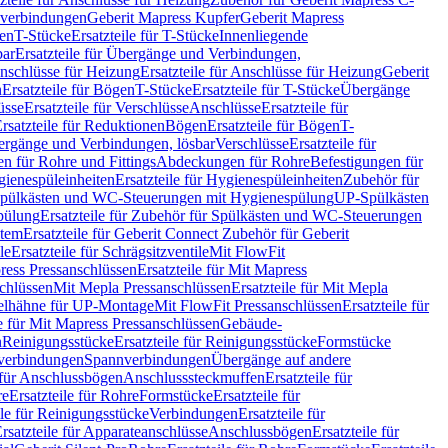
hverbindungen
Geberit Mapress Kupfer
Geberit Mapress
gen
T-Stücke
Ersatzteile für T-Stücke
Innenliegende
bar
Ersatzteile für Übergänge und Verbindungen,
nschlüsse für Heizung
Ersatzteile für Anschlüsse für Heizung
Geberit
n
Ersatzteile für Bögen
T-Stücke
Ersatzteile für T-Stücke
Übergänge
üsse
Ersatzteile für Verschlüsse
Anschlüsse
Ersatzteile für
rsatzteile für Reduktionen
Bögen
Ersatzteile für Bögen
T-
bergänge und Verbindungen, lösbar
Verschlüsse
Ersatzteile für
n für Rohre und Fittings
Abdeckungen für Rohre
Befestigungen für
ienespüleinheiten
Ersatzteile für Hygienespüleinheiten
Zubehör für
r Spülkästen und WC-Steuerungen mit Hygienespülung
UP-Spülkästen
pülung
Ersatzteile für Zubehör für Spülkästen und WC-Steuerungen
stem
Ersatzteile für Geberit Connect Zubehör für Geberit
le
Ersatzteile für Schrägsitzventile
Mit FlowFit
ress Pressanschlüssen
Ersatzteile für Mit Mapress
schlüssen
Mit Mepla Pressanschlüssen
Ersatzteile für Mit Mepla
gelhähne für UP-Montage
Mit FlowFit Pressanschlüssen
Ersatzteile für
le für Mit Mapress Pressanschlüssen
Gebäude-
n
Reinigungsstücke
Ersatzteile für Reinigungsstücke
Formstücke
ckverbindungen
Spannverbindungen
Übergänge auf andere
e für Anschlussbögen
Anschlusssteckmuffen
Ersatzteile für
re
Ersatzteile für Rohre
Formstücke
Ersatzteile für
ile für Reinigungsstücke
Verbindungen
Ersatzteile für
rsatzteile für Apparateanschlüsse
Anschlussbögen
Ersatzteile für