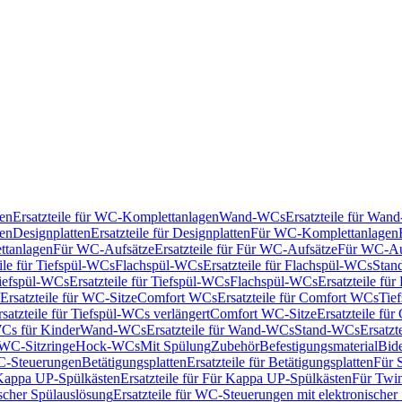
en
Ersatzteile für WC-Komplettanlagen
Wand-WCs
Ersatzteile für Wa
ken
Designplatten
Ersatzteile für Designplatten
Für WC-Komplettanlagen
tanlagen
Für WC-Aufsätze
Ersatzteile für Für WC-Aufsätze
Für WC-Au
eile für Tiefspül-WCs
Flachspül-WCs
Ersatzteile für Flachspül-WCs
Stan
iefspül-WCs
Ersatzteile für Tiefspül-WCs
Flachspül-WCs
Ersatzteile fü
Ersatzteile für WC-Sitze
Comfort WCs
Ersatzteile für Comfort WCs
Tie
rsatzteile für Tiefspül-WCs verlängert
Comfort WC-Sitze
Ersatzteile fü
WCs für Kinder
Wand-WCs
Ersatzteile für Wand-WCs
Stand-WCs
Ersatzt
r WC-Sitzringe
Hock-WCs
Mit Spülung
Zubehör
Befestigungsmaterial
Bide
C-Steuerungen
Betätigungsplatten
Ersatzteile für Betätigungsplatten
Für 
Kappa UP-Spülkästen
Ersatzteile für Für Kappa UP-Spülkästen
Für Twin
scher Spülauslösung
Ersatzteile für WC-Steuerungen mit elektronischer