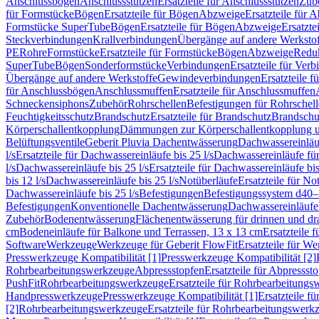
Anschlussbögen
Anschlussstutzen
Ersatzteile für Anschlussstutzen
Zub
für Formstücke
Bögen
Ersatzteile für Bögen
Abzweige
Ersatzteile für 
Formstücke SuperTube
Bögen
Ersatzteile für Bögen
Abzweige
Ersatzte
Steckverbindungen
Krallverbindungen
Übergänge auf andere Werksto
PE
Rohre
Formstücke
Ersatzteile für Formstücke
Bögen
Abzweige
Redu
SuperTube
Bögen
Sonderformstücke
Verbindungen
Ersatzteile für Ver
Übergänge auf andere Werkstoffe
Gewindeverbindungen
Ersatzteile 
für Anschlussbögen
Anschlussmuffen
Ersatzteile für Anschlussmuffen
Schneckensiphons
Zubehör
Rohrschellen
Befestigungen für Rohrschel
Feuchtigkeitsschutz
Brandschutz
Ersatzteile für Brandschutz
Brandschu
Körperschallentkopplung
Dämmungen zur Körperschallentkopplung 
Belüftungsventile
Geberit Pluvia Dachentwässerung
Dachwassereinläu
l/s
Ersatzteile für Dachwassereinläufe bis 25 l/s
Dachwassereinläufe fü
l/s
Dachwassereinläufe bis 25 l/s
Ersatzteile für Dachwassereinläufe bis
bis 12 l/s
Dachwassereinläufe bis 25 l/s
Notüberläufe
Ersatzteile für No
Dachwassereinläufe bis 25 l/s
Befestigungen
Befestigungssystem d40
Befestigungen
Konventionelle Dachentwässerung
Dachwassereinläufe
Zubehör
Bodenentwässerung
Flächenentwässerung für drinnen und d
cm
Bodeneinläufe für Balkone und Terrassen, 13 x 13 cm
Ersatzteile 
Software
Werkzeuge
Werkzeuge für Geberit FlowFit
Ersatzteile für W
Presswerkzeuge Kompatibilität [1]
Presswerkzeuge Kompatibilität [2]
Rohrbearbeitungswerkzeuge
Abpressstopfen
Ersatzteile für Abpressst
PushFit
Rohrbearbeitungswerkzeuge
Ersatzteile für Rohrbearbeitung
Handpresswerkzeuge
Presswerkzeuge Kompatibilität [1]
Ersatzteile f
[2]
Rohrbearbeitungswerkzeuge
Ersatzteile für Rohrbearbeitungswerk