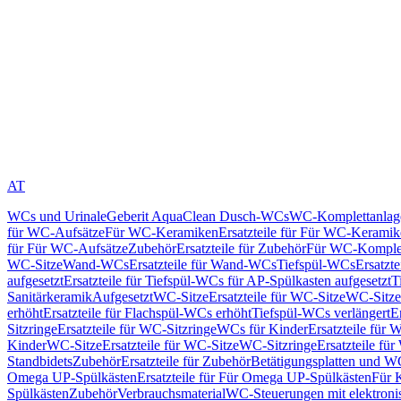
AT
WCs und Urinale
Geberit AquaClean Dusch-WCs
WC-Komplettanlag
für WC-Aufsätze
Für WC-Keramiken
Ersatzteile für Für WC-Kerami
für Für WC-Aufsätze
Zubehör
Ersatzteile für Zubehör
Für WC-Komplet
WC-Sitze
Wand-WCs
Ersatzteile für Wand-WCs
Tiefspül-WCs
Ersatzt
aufgesetzt
Ersatzteile für Tiefspül-WCs für AP-Spülkasten aufgesetzt
T
Sanitärkeramik
Aufgesetzt
WC-Sitze
Ersatzteile für WC-Sitze
WC-Sitze
erhöht
Ersatzteile für Flachspül-WCs erhöht
Tiefspül-WCs verlängert
E
Sitzringe
Ersatzteile für WC-Sitzringe
WCs für Kinder
Ersatzteile für 
Kinder
WC-Sitze
Ersatzteile für WC-Sitze
WC-Sitzringe
Ersatzteile fü
Standbidets
Zubehör
Ersatzteile für Zubehör
Betätigungsplatten und W
Omega UP-Spülkästen
Ersatzteile für Für Omega UP-Spülkästen
Für 
Spülkästen
Zubehör
Verbrauchsmaterial
WC-Steuerungen mit elektroni