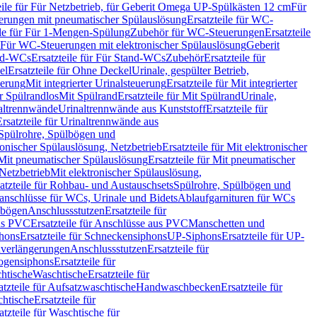
eile für Für Netzbetrieb, für Geberit Omega UP-Spülkästen 12 cm
Für
rungen mit pneumatischer Spülauslösung
Ersatzteile für WC-
ile für Für 1-Mengen-Spülung
Zubehör für WC-Steuerungen
Ersatzteile
ür Für WC-Steuerungen mit elektronischer Spülauslösung
Geberit
nd-WCs
Ersatzteile für Für Stand-WCs
Zubehör
Ersatzteile für
el
Ersatzteile für Ohne Deckel
Urinale, gespülter Betrieb,
uerung
Mit integrierter Urinalsteuerung
Ersatzteile für Mit integrierter
ür Spülrandlos
Mit Spülrand
Ersatzteile für Mit Spülrand
Urinale,
naltrennwände
Urinaltrennwände aus Kunststoff
Ersatzteile für
Ersatzteile für Urinaltrennwände aus
r Spülrohre, Spülbögen und
ronischer Spülauslösung, Netzbetrieb
Ersatzteile für Mit elektronischer
Mit pneumatischer Spülauslösung
Ersatzteile für Mit pneumatischer
 Netzbetrieb
Mit elektronischer Spülauslösung,
atzteile für Rohbau- und Austauschsets
Spülrohre, Spülbögen und
anschlüsse für WCs, Urinale und Bidets
Ablaufgarnituren für WCs
ssbögen
Anschlussstutzen
Ersatzteile für
us PVC
Ersatzteile für Anschlüsse aus PVC
Manschetten und
hons
Ersatzteile für Schneckensiphons
UP-Siphons
Ersatzteile für UP-
enverlängerungen
Anschlussstutzen
Ersatzteile für
ogensiphons
Ersatzteile für
htische
Waschtische
Ersatzteile für
atzteile für Aufsatzwaschtische
Handwaschbecken
Ersatzteile für
htische
Ersatzteile für
atzteile für Waschtische für