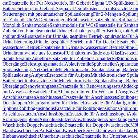
cm
Ersatzteile für Für Netzbetrieb, für Geberit Sigma UP-Spülkästen 
Batteriebetrieb, für Geberit Sigma UP-Spülkästen 12 cm
Ersatzteile f
Steuerungen mit pneumatischer Spülauslösung
Für 2-Mengen-Spülun
für Zubehör für WC-Steuerungen
Rohbausets
Ersatzteile für Rohbause
Monolith Sanitärmodule
Sanitärmodule für WCs
Ersatzteile für Sanit
Zubehör
Verbrauchsmaterial
Urinale
Urinale, gespülter Betrieb, mit Sp
spülrandlos
Ersatzteile für Urinale, gespülter Betrieb, spülrandlos
Für A
Urinalsteuerung
Urinale, gespülter Betrieb, mit / für Deckel
Ersatzteile
wasserloser Betrieb
Ersatzteile für Urinale, wasserloser Betrieb
Ohne D
Urinaltrennwände aus Kunststoff
Urinaltrennwände aus Glas
Ersatztei
Sanitärkeramik
Zubehör
Ersatzteile für Zubehör
Urinaldeckel
Siphons u
Übergänge
Befestigungsmaterial
Ablaufventile
Spülverteiler
Apparatean
Spülauslösung, Netzbetrieb
Mit elektronischer Spülauslösung, Batterie
Spülauslösung
Aufputz
Ersatzteile für Aufputz
Mit elektronischer Spül
Batteriebetrieb
Ersatzteile für Mit elektronischer Spülauslösung, Batter
Übergänge
Renovierungssets
Ersatzteile für Renovierungssets
Abdeckpl
und Ausgüsse
Ersatzteile für Ablaufgarnituren für WCs und Ausgüsse
Anschlussstutzen
Anschlusssets
Ersatzteile für Anschlusssets
Spülbogen
Deckkappen
Ablaufgarnituren für Urinale
Ersatzteile für Ablaufgarnitu
Siphons
Rohrbogensiphons
Ersatzteile für Rohrbogensiphons
Spülrohr
Anschlussstutzen
Anschlussbögen
Ersatzteile für Anschlussbögen
Ablau
Rohrbogensiphons
Anschlussstutzen
Anschlussbögen
Abdeckungen
An
Waschtische
Doppelwaschtische
Ersatzteile für Doppelwaschtische
Möb
Handwaschbecken
Aufsatzhandwaschbecken
Eckhandwaschbecken
H
Einbauwaschtische
Unterbauwaschtische
Ersatzteile für Unterbauwasc