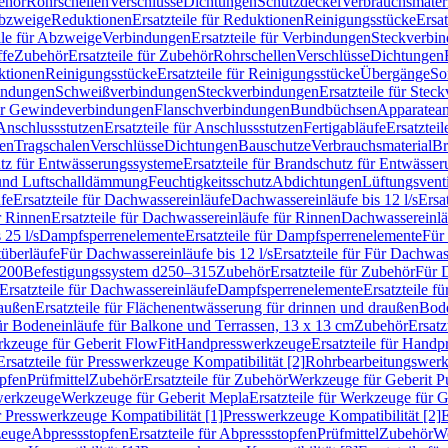
ehör
Rohrschellen
Verschlüsse
Dichtungen
Schutzdeckel
Verbrauchsmater
Abzweige
Reduktionen
Ersatzteile für Reduktionen
Reinigungsstücke
Ersat
ile für Abzweige
Verbindungen
Ersatzteile für Verbindungen
Steckverbi
ffe
Zubehör
Ersatzteile für Zubehör
Rohrschellen
Verschlüsse
Dichtungen
ktionen
Reinigungsstücke
Ersatzteile für Reinigungsstücke
Übergänge
So
bindungen
Schweißverbindungen
Steckverbindungen
Ersatzteile für Ste
für Gewindeverbindungen
Flanschverbindungen
Bundbüchsen
Apparatean
Anschlussstutzen
Ersatzteile für Anschlussstutzen
Fertigabläufe
Ersatzteil
len
Tragschalen
Verschlüsse
Dichtungen
Bauschutze
Verbrauchsmaterial
Br
tz für Entwässerungssysteme
Ersatzteile für Brandschutz für Entwässe
und Luftschalldämmung
Feuchtigkeitsschutz
Abdichtungen
Lüftungsvent
fe
Ersatzteile für Dachwassereinläufe
Dachwassereinläufe bis 12 l/s
Ersa
r Rinnen
Ersatzteile für Dachwassereinläufe für Rinnen
Dachwassereinläu
 25 l/s
Dampfsperrenelemente
Ersatzteile für Dampfsperrenelemente
Für 
tüberläufe
Für Dachwassereinläufe bis 12 l/s
Ersatzteile für Für Dachwass
–200
Befestigungssystem d250–315
Zubehör
Ersatzteile für Zubehör
Für 
Ersatzteile für Dachwassereinläufe
Dampfsperrenelemente
Ersatzteile 
raußen
Ersatzteile für Flächenentwässerung für drinnen und draußen
Bode
für Bodeneinläufe für Balkone und Terrassen, 13 x 13 cm
Zubehör
Ersatz
erkzeuge für Geberit FlowFit
Handpresswerkzeuge
Ersatzteile für Hand
Ersatzteile für Presswerkzeuge Kompatibilität [2]
Rohrbearbeitungswer
opfen
Prüfmittel
Zubehör
Ersatzteile für Zubehör
Werkzeuge für Geberit P
swerkzeuge
Werkzeuge für Geberit Mepla
Ersatzteile für Werkzeuge für 
ür Presswerkzeuge Kompatibilität [1]
Presswerkzeuge Kompatibilität [2]
E
zeuge
Abpressstopfen
Ersatzteile für Abpressstopfen
Prüfmittel
Zubehör
We