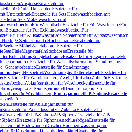
sgussbecken
Ausgüsse
Ersatzteile für
tzteile für Säulen
Halbsäulen
Ersatzteile für
mit Unterschrank
Ersatzteile für Sets Handwaschbecken mit
tzteile für Sets Möbelwaschtisch mit
 Handwaschbecken
Für Waschtische
Ersatzteile für Für Waschtische
Für
ken
Ersatzteile für Für Eckhandwaschbecken
Für
atzteile für Für Aufsatzwaschtisch Schalenform
Für Aufsatzwaschtisch
ür Niedrige Seitenschränke
Hochschränke
Ersatzteile für
für Weitere Möbel
Wandablagen
Ersatzteile für
fe
Sets Füße
Magnettafeln
Steckdosen
Ersatzteile für
ierter Beleuchtung
Spiegelschränke
Ersatzteile für Spiegelschränke
Mit
htischarmaturen
Ersatzteile für Waschtischarmaturen
Standmontage,
, Generatorbetrieb
Ersatzteile für Standmontage,
andmontage, Netzbetrieb
Wandmontage, Batteriebetrieb
Ersatzteile für
er
Ersatzteile für Wandmontage, Zweigriffmischer
Zubehör
Ersatzteile
Ausgussbecken
Ablaufgarnituren für Waschbecken
Ersatzteile für
 Rohrbogensiphons, Raumsparmodell
Tauchrohrsiphons für
rohrsiphons für Waschbecken, Raumsparmodell
UP-Siphons
Ersatzteile
satzteile für
ecken
Ersatzteile für Ablaufgarnituren für
en
Ersatzteile für Anschlussstutzen
Zubehör
Ersatzteile für
ns
Ersatzteile für UP-Siphons
AP-Siphons
Ersatzteile für AP-
n
Siphons
Ersatzteile für Siphons
Anschlussbögen
Ersatzteile für
uschen und Badewannen
Duschen
Bodenentwässerung für
behör für Duschrinnen
Duschbodenabläufe
Ersatzteile für