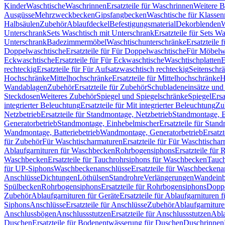
Kinder
Waschtische
Waschrinnen
Ersatzteile für Waschrinnen
Weitere 
Ausgüsse
Mehrzweckbecken
Gipsfangbecken
Waschtische für Klasse
Halbsäulen
Zubehör
Ablaufdeckel
Befestigungsmaterial
Dekorblenden
W
Unterschrank
Sets Waschtisch mit Unterschrank
Ersatzteile für Sets W
Unterschrank
Badezimmermöbel
Waschtischunterschränke
Ersatzteile 
Doppelwaschtische
Ersatzteile für Für Doppelwaschtische
Für Möbelw
Eckwaschtische
Ersatzteile für Für Eckwaschtische
Waschtischplatten
E
rechteckig
Ersatzteile für Für Aufsatzwaschtisch rechteckig
Seitenschr
Hochschränke
Mittelhochschränke
Ersatzteile für Mittelhochschränke
H
Wandablagen
Zubehör
Ersatzteile für Zubehör
Schubladeneinsätze un
Steckdosen
Weiteres Zubehör
Spiegel und Spiegelschränke
Spiegel
Ersa
integrierter Beleuchtung
Ersatzteile für Mit integrierter Beleuchtung
Zu
Netzbetrieb
Ersatzteile für Standmontage, Netzbetrieb
Standmontage, Ba
Generatorbetrieb
Standmontage, Einhebelmischer
Ersatzteile für Stan
Wandmontage, Batteriebetrieb
Wandmontage, Generatorbetrieb
Ersatz
für Zubehör
Für Waschtischarmaturen
Ersatzteile für Für Waschtischa
Ablaufgarnituren für Waschbecken
Rohrbogensiphons
Ersatzteile für
Waschbecken
Ersatzteile für Tauchrohrsiphons für Waschbecken
Tauch
für UP-Siphons
Waschbeckenanschlüsse
Ersatzteile für Waschbeckena
Anschlüsse
Dichtungen
Löthülsen
Standrohre
Verlängerungen
Wandeinb
Spülbecken
Rohrbogensiphons
Ersatzteile für Rohrbogensiphons
Dopp
Zubehör
Ablaufgarnituren für Geräte
Ersatzteile für Ablaufgarnituren 
Siphons
Anschlüsse
Ersatzteile für Anschlüsse
Zubehör
Ablaufgarnitur
Anschlussbögen
Anschlussstutzen
Ersatzteile für Anschlussstutzen
Abla
Duschen
Ersatzteile für Bodenentwässerung für Duschen
Duschrinnen