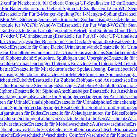
12 cm
Für Netzbetrieb, für Geberit Omega UP-Spülkästen 12 cm
Ersatzt
ür Für Batteriebetrieb, für Geberit Sigma UP-Spülkästen 12 cm
WC-Steue
g
Ersatzteile für Für 2-Mengen-Spülung
Für 1-Mengen-Spülung
Ersatzte
ts
Für WC-Steuerungen mit elektronischer Spülauslösung
Ersatzteile f
ärmodule für WCs
Für Wand-WCs
Ersatzteile für Für Wand-WCs
Für Sta
ülrand
Ersatzteile für Urinale, gespülter Betrieb, mit Spülrand
Ohne Deck
P- oder UP-Urinalsteuerung
Ersatzteile für Für AP- oder UP-Urinalste
 für Urinale, gespülter Betrieb, mit / für Deckel
Spülrandlos
Ersatzteile f
eckel
Ersatzteile für Ohne Deckel
Urinaltrennwände
Ersatzteile für Uri
le für Urinaltrennwände aus Glas
Urinaltrennwände aus Sanitärkeramik
nd Siphonzubehör
Spülrohre, Spülbögen und Übergänge
Ersatzteile fü
schlüsse
Urinalsteuerungen
Unterputz
Ersatzteile für Unterputz
Mit elekt
betrieb
Ersatzteile für Mit elektronischer Spülauslösung, Batteriebetrieb
auslösung, Netzbetrieb
Ersatzteile für Mit elektronischer Spülauslösung,
iebetrieb
Zubehör
Ersatzteile für Zubehör
Rohbau- und Austauschsets
Ers
atten
Für externe Steuerungen
Sonstiges Zubehör
Bedienhilfen
Apparate
Siphons
Ersatzteile für Siphons
Anschlussbögen
Ersatzteile für Anschlu
verlängerungen
Ersatzteile für Spülbogenverlängerungen
Anschlüsse a
ren für Urinale
Urinalsiphons
Ersatzteile für Urinalsiphons
Schneckensip
- und Spülbogenverlängerungen
Ersatzteile für Spülrohr- und Spülbog
fgarnituren für Bidets
Ersatzteile für Ablaufgarnituren für Bidets
Rohrb
schlüsse
Dichtungen
Löthülsen
Ersatzteile für Löthülsen
Waschplatz
Wasc
elwaschtische
Ersatzteile für Möbelwaschtische
Aufsatzwaschtische
Ers
albeinbauwaschtische
Ersatzteile für Halbeinbauwaschtische
Einbauwasc
htische
Eckwaschtische
Waschtische Comfort
Waschtische für Kinder
Ers