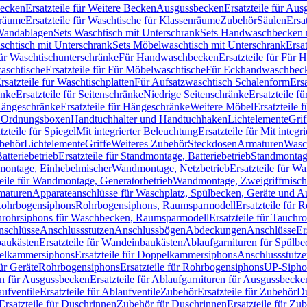
Becken
Ersatzteile für Weitere Becken
Ausgussbecken
Ersatzteile für Au
nräume
Ersatzteile für Waschtische für Klassenräume
Zubehör
Säulen
Ersa
andablagen
Sets Waschtisch mit Unterschrank
Sets Handwaschbecken 
aschtisch mit Unterschrank
Sets Möbelwaschtisch mit Unterschrank
Ersa
für Waschtischunterschränke
Für Handwaschbecken
Ersatzteile für Für
aschtische
Ersatzteile für Für Möbelwaschtische
Für Eckhandwaschbec
rsatzteile für Waschtischplatten
Für Aufsatzwaschtisch Schalenform
Ers
änke
Ersatzteile für Seitenschränke
Niedrige Seitenschränke
Ersatzteile f
ängeschränke
Ersatzteile für Hängeschränke
Weitere Möbel
Ersatzteile 
d Ordnungsboxen
Handtuchhalter und Handtuchhaken
Lichtelemente
Grif
tzteile für Spiegel
Mit integrierter Beleuchtung
Ersatzteile für Mit integr
behör
Lichtelemente
Griffe
Weiteres Zubehör
Steckdosen
Armaturen
Wasc
tteriebetrieb
Ersatzteile für Standmontage, Batteriebetrieb
Standmontage
dmontage, Einhebelmischer
Wandmontage, Netzbetrieb
Ersatzteile für W
teile für Wandmontage, Generatorbetrieb
Wandmontage, Zweigriffmisch
rmaturen
Apparateanschlüsse für Waschplatz, Spülbecken, Geräte und 
 Rohrbogensiphons
Rohrbogensiphons, Raumsparmodell
Ersatzteile für
rohrsiphons für Waschbecken, Raumsparmodell
Ersatzteile für Tauch
nschlüsse
Anschlussstutzen
Anschlussbögen
Abdeckungen
Anschlüsse
Er
aukästen
Ersatzteile für Wandeinbaukästen
Ablaufgarnituren für Spülb
elkammersiphons
Ersatzteile für Doppelkammersiphons
Anschlussstutz
für Geräte
Rohrbogensiphons
Ersatzteile für Rohrbogensiphons
UP-Sipho
en für Ausgussbecken
Ersatzteile für Ablaufgarnituren für Ausgussbecke
ufventile
Ersatzteile für Ablaufventile
Zubehör
Ersatzteile für Zubehör
D
Ersatzteile für Duschrinnen
Zubehör für Duschrinnen
Ersatzteile für Zu