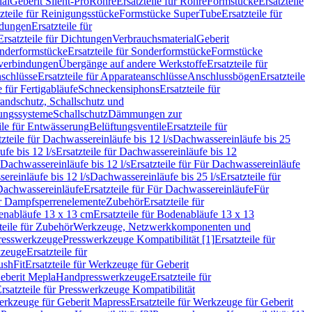
ial
Geberit Silent-Pro
Rohre
Ersatzteile für Rohre
Formstücke
Ersatzteile
zteile für Reinigungsstücke
Formstücke SuperTube
Ersatzteile für
ndungen
Ersatzteile für
Ersatzteile für Dichtungen
Verbrauchsmaterial
Geberit
nderformstücke
Ersatzteile für Sonderformstücke
Formstücke
ckverbindungen
Übergänge auf andere Werkstoffe
Ersatzteile für
schlüsse
Ersatzteile für Apparateanschlüsse
Anschlussbögen
Ersatzteile
e für Fertigabläufe
Schneckensiphons
Ersatzteile für
andschutz, Schallschutz und
rungssysteme
Schallschutz
Dämmungen zur
ile für Entwässerung
Belüftungsventile
Ersatzteile für
tzteile für Dachwassereinläufe bis 12 l/s
Dachwassereinläufe bis 25
fe bis 12 l/s
Ersatzteile für Dachwassereinläufe bis 12
Dachwassereinläufe bis 12 l/s
Ersatzteile für Für Dachwassereinläufe
ereinläufe bis 12 l/s
Dachwassereinläufe bis 25 l/s
Ersatzteile für
Dachwassereinläufe
Ersatzteile für Für Dachwassereinläufe
Für
für Dampfsperrenelemente
Zubehör
Ersatzteile für
nabläufe 13 x 13 cm
Ersatzteile für Bodenabläufe 13 x 13
teile für Zubehör
Werkzeuge, Netzwerkkomponenten und
presswerkzeuge
Presswerkzeuge Kompatibilität [1]
Ersatzteile für
kzeuge
Ersatzteile für
ushFit
Ersatzteile für Werkzeuge für Geberit
Geberit Mepla
Handpresswerkzeuge
Ersatzteile für
rsatzteile für Presswerkzeuge Kompatibilität
rkzeuge für Geberit Mapress
Ersatzteile für Werkzeuge für Geberit