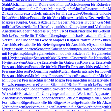
Stahl
Abdichtungen für Rohre und Fittings
Abdeckungen für Rohre
Be
Kupfer
Ersatzteile für Geberit Mapress Kupfer
Muffen
Ersatzteile für 
Zirkulation
Kreuzstücke
Ersatzteile für Kreuzstücke
Übergänge unlösba
lösbar
Verschlüsse
Ersatzteile für Verschlüsse
Anschlüsse
Ersatzteile fü
Mapress Kupfer, Gas
Ersatzteile für Geberit Mapress Kupfer, Gas
Muf
unlösbar
Ersatzteile für Übergänge unlösbar
Übergänge und Verbindun
Anschlüsse
Geberit Mapress Kupfer, FKM blau
Ersatzteile für Geber
Stücke
Ersatzteile für T-Stücke
Übergänge unlösbar
Ersatzteile für Üb
Verschlüsse
Zubehör für Geberit Mapress Kupfer
Ersatzteile für Zube
Anschlüsse
Ersatzteile für Befestigungen für Anschlüsse
Systemdichtu
Hygienespüleinheiten
Sensoren
Kabel
Abdeckungen und Abdeckplatte
mit Hygienespülung
Hygieneeinbaumodule
Ersatzteile für Hygieneei
mit Hygienespülung
Sensoren
Kabel
Netzteile
Ersatzteile für Netzteile
N
Hygienesystem
Gateways
Ersatzteile für Gateways
Konverter
Ersatzteil
Pressanschlüssen
Ersatzteile für Mit FlowFit Pressanschlüssen
Mit Mep
Pressanschlüssen
Probenahmeventile
Kugelhähne
Ersatzteile für Kuge
Pressanschlüssen
Mit Mapress Pressanschlüssen
Ersatzteile für Mit Ma
Mit FlowFit Pressanschlüssen
Mit Mepla Pressanschlüssen
Ersatzteile
Entwässerungssysteme
Geberit Silent-db20
Rohre
Formstücke
Ersatztei
SuperTube
Bögen
Sonderformstücke
Verbindungen
Ersatzteile für Ver
Werkstoffe
Ersatzteile für Übergänge auf andere Werkstoffe
Apparatea
Anschlusssteckmuffen
Zubehör
Rohrschellen
Befestigungen für Rohrsc
Formstücke
Bögen
Ersatzteile für Bögen
Abzweige
Ersatzteile für Abz
Verbindungen
Steckverbindungen
Ersatzteile für Steckverbindungen
Kr