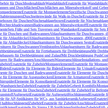
Zubehör für Duschbodenabläufe
Wandabläufe
Ersatzteile für Wandabläufe
wannen und Duschflächen
Duschflächen aus Mineralwerkstoff und Geberi
ntagelemente
Ersatzteile für Montagelemente
Spezifische Duschwanne
schabtrennungen
Duschseitenwände für Walk-in-Dusche
Ersatzteile für
lageboxen für Duschen
Nischenablageboxen
Ersatzteile für Nischenabla
ür Rechteckbadewannen
Badewannen aus Mineralwerkstoff
Ersatzteile f
mente
Sets Füße und Sets Traversen und Wandanker
Ersatzteile für Set
se für Duschen und Badewannen
Ablaufgarnituren für Duschwannen, 
ile für Ablaufdeckel
Ablaufgarnituren für Duschwannen, d90
Ersatzteil
ile für Ablaufdeckel
Ablaufgarnituren für Duschwannen Sestra
Ersatztei
rnituren für Duschwannen
Ventilstopfen
Ablaufgarnituren für Badewann
rehbetätigung
Ersatzteile für Fertigbausets für Drehbetätigung
Mit Drehbe
rtigbausets für Drehbetätigung und Zulauf
Mit Druckbetätigung PushCon
ituren für Badewannen
Anschlusssets
Wasseranschlüsse
Installations- un
ubehör
Ersatzteile für Zubehör
Montageelemente
Ersatzteile für Montag
Bidets
Ersatzteile für Elemente für Bidets
Elemente für Urinale
Ersatztei
mente für Duschen und Badewannen
Ersatzteile für Elemente für Dus
ile für Elemente für Ausgussbecken
Elemente für Armaturen
Ersatzteile 
hirrspüler
Elemente für Konsollasten
Ersatzteile für Elemente für Konso
r Wandspeicher
Zubehör
Ersatzteile für Zubehör
Geberit Kombifix
Montag
le für Elemente für Duschen
Zubehör
Ersatzteile für Zubehör
Für Befesti
unststoff
Aufgesetzt
Ersatzteile für Aufgesetzt
Hochhängend
Ersatzteile
eile für AP-Spülkästen für WCs, aus Sanitärkeramik
Aufgesetzt
Ersatztei
nd halbhochhängend
Zubehör
Ersatzteile für Zubehör
Anschlüsse
Ersatztei
pülkästen
Ersatzteile für Sigma UP-Spülkästen
Spülrohre
Zubehör
Füll- 