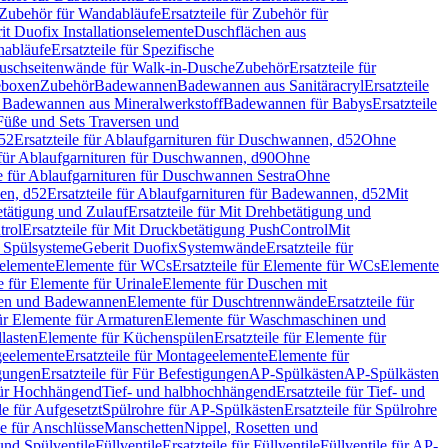
Zubehör für Wandabläufe
Ersatzteile für Zubehör für
t Duofix Installationselemente
Duschflächen aus
nabläufe
Ersatzteile für Spezifische
 Duschseitenwände für Walk-in-Dusche
Zubehör
Ersatzteile für
geboxen
Zubehör
Badewannen
Badewannen aus Sanitäracryl
Ersatzteile
ür Badewannen aus Mineralwerkstoff
Badewannen für Babys
Ersatzteile
s Füße und Sets Traversen und
d52
Ersatzteile für Ablaufgarnituren für Duschwannen, d52
Ohne
e für Ablaufgarnituren für Duschwannen, d90
Ohne
le für Ablaufgarnituren für Duschwannen Sestra
Ohne
en, d52
Ersatzteile für Ablaufgarnituren für Badewannen, d52
Mit
tätigung und Zulauf
Ersatzteile für Mit Drehbetätigung und
trol
Ersatzteile für Mit Druckbetätigung PushControl
Mit
d Spülsysteme
Geberit Duofix
Systemwände
Ersatzteile für
eelemente
Elemente für WCs
Ersatzteile für Elemente für WCs
Elemente
le für Elemente für Urinale
Elemente für Duschen mit
chen und Badewannen
Elemente für Duschtrennwände
Ersatzteile für
für Elemente für Armaturen
Elemente für Waschmaschinen und
llasten
Elemente für Küchenspülen
Ersatzteile für Elemente für
eelemente
Ersatzteile für Montageelemente
Elemente für
gungen
Ersatzteile für Für Befestigungen
AP-Spülkästen
AP-Spülkästen
 für Hochhängend
Tief- und halbhochhängend
Ersatzteile für Tief- und
le für Aufgesetzt
Spülrohre für AP-Spülkästen
Ersatzteile für Spülrohre
le für Anschlüsse
Manschetten
Nippel, Rosetten und
und Spülventile
Füllventile
Ersatzteile für Füllventile
Füllventile für AP-