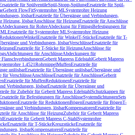
Ersatzteile für Spülventile
Spül-Stopp-Spülung
Ersatzteile für Spül-
me
Geberit FlowFit
Systemrohre ML
Systemrohre Heizung
indungen, lösbar
Ersatzteile für Übergänge und Verbindungen,
r Heizung, lösbar
Anschlüsse für Heizung
Ersatzteile für Anschlüsse
s
Abdeckungen für Rohre
Abdeckung für Fittings
Befestigungen für
e ML
Ersatzteile für Systemrohre ML
Systemrohre Heizung
r Reduktionen
Winkel
Ersatzteile für Winkel
T-Stücke
Ersatzteile für T-
r Übergänge und Verbindungen, lösbar
Verschlüsse
Ersatzteile für
Heizung
Ersatzteile für T-Stücke für Heizung
Anschlüsse für
ngs
Abdichtungen für Anschlüsse
Abdeckungen für
r Flanschverbindungen
Geberit Mapress Edelstahl
Geberit Mapress
 Systemrohre 1.4521
Rohrnippel
Muffen
Ersatzteile für
nge unlösbar
Ersatzteile für Übergänge unlösbar
Übergänge und
le für Verschlüsse
Anschlüsse
Ersatzteile für Anschlüsse
Geberit
en
Ersatzteile für Muffen
Reduktionen
Ersatzteile für
nd Verbindungen, lösbar
Ersatzteile für Übergänge und
zteile für Zubehör für Geberit Mapress Edelstahl
Schutzkappen für
Ersatzteile für Befestigungen für Anschlüsse
Systemdichtungen
Sets
duktionen
Ersatzteile für Reduktionen
Bögen
Ersatzteile für Bögen
T-
bergänge und Verbindungen, lösbar
Kompensatoren
Ersatzteile für
zteile für Anschlüsse für Heizung
Zubehör für Geberit Mapress
hl
Ersatzteile für Geberit Mapress C-Stahl
Systemrohre
ücke
Ersatzteile für T-Stücke
Kreuzstücke
Ersatzteile für
indungen, lösbar
Kompensatoren
Ersatzteile für
zteile für Anschlüsse für Heizung
Zubehör für Geberit Mapress C-