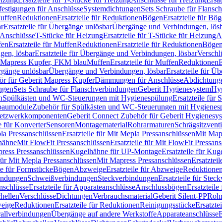
festigungen für Anschlüsse
Systemdichtungen
Sets Schraube für Flansc
Muffen
Reduktionen
Ersatzteile für Reduktionen
Bögen
Ersatzteile für Bö
r
Ersatzteile für Übergänge unlösbar
Übergänge und Verbindungen, lös
r Anschlüsse
T-Stücke für Heizung
Ersatzteile für T-Stücke für Heizung
A
fen
Ersatzteile für Muffen
Reduktionen
Ersatzteile für Reduktionen
Böge
gen, lösbar
Ersatzteile für Übergänge und Verbindungen, lösbar
Verschl
it Mapress Kupfer, FKM blau
Muffen
Ersatzteile für Muffen
Reduktionen
E
ergänge unlösbar
Übergänge und Verbindungen, lösbar
Ersatzteile für Ü
hör für Geberit Mapress Kupfer
Dämmungen für Anschlüsse
Abdichtunge
ngen
Sets Schraube für Flanschverbindungen
Geberit Hygienesystem
Hyg
n
Spülkästen und WC-Steuerungen mit Hygienespülung
Ersatzteile fü
nbaumodule
Zubehör für Spülkästen und WC-Steuerungen mit Hygienes
etzwerkkomponenten
Geberit Connect Zubehör für Geberit Hygienesy
e für Konverter
Sensoren
Montagematerial
Rohrarmaturen
Schrägsitzventi
la Pressanschlüssen
Ersatzteile für Mit Mepla Pressanschlüssen
Mit Map
lhähne
Mit FlowFit Pressanschlüssen
Ersatzteile für Mit FlowFit Pressan
press Pressanschlüssen
Kugelhähne für UP-Montage
Ersatzteile für Ku
 für Mit Mepla Pressanschlüssen
Mit Mapress Pressanschlüssen
Ersatztei
le für Formstücke
Bögen
Abzweige
Ersatzteile für Abzweige
Reduktione
bindungen
Schweißverbindungen
Steckverbindungen
Ersatzteile für Ste
nschlüsse
Ersatzteile für Apparateanschlüsse
Anschlussbögen
Ersatzteil
hellen
Verschlüsse
Dichtungen
Verbrauchsmaterial
Geberit Silent-PP
Roh
weige
Reduktionen
Ersatzteile für Reduktionen
Reinigungsstücke
Ersatzte
allverbindungen
Übergänge auf andere Werkstoffe
Apparateanschlüsse
E