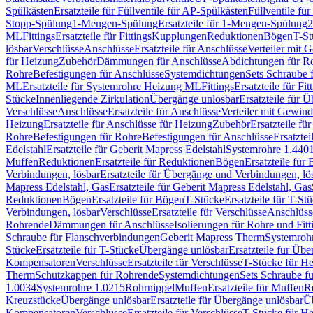
Spülkästen
Ersatzteile für Füllventile für AP-Spülkästen
Füllventile fü
Stopp-Spülung
1-Mengen-Spülung
Ersatzteile für 1-Mengen-Spülung
2
ML
Fittings
Ersatzteile für Fittings
Kupplungen
Reduktionen
Bögen
T-St
lösbar
Verschlüsse
Anschlüsse
Ersatzteile für Anschlüsse
Verteiler mit 
für Heizung
Zubehör
Dämmungen für Anschlüsse
Abdichtungen für Ro
Rohre
Befestigungen für Anschlüsse
Systemdichtungen
Sets Schraube 
ML
Ersatzteile für Systemrohre Heizung ML
Fittings
Ersatzteile für Fit
Stücke
Innenliegende Zirkulation
Übergänge unlösbar
Ersatzteile für 
Verschlüsse
Anschlüsse
Ersatzteile für Anschlüsse
Verteiler mit Gewin
Heizung
Ersatzteile für Anschlüsse für Heizung
Zubehör
Ersatzteile fü
Rohre
Befestigungen für Rohre
Befestigungen für Anschlüsse
Ersatzte
Edelstahl
Ersatzteile für Geberit Mapress Edelstahl
Systemrohre 1.440
Muffen
Reduktionen
Ersatzteile für Reduktionen
Bögen
Ersatzteile für
Verbindungen, lösbar
Ersatzteile für Übergänge und Verbindungen, lö
Mapress Edelstahl, Gas
Ersatzteile für Geberit Mapress Edelstahl, Gas
Reduktionen
Bögen
Ersatzteile für Bögen
T-Stücke
Ersatzteile für T-St
Verbindungen, lösbar
Verschlüsse
Ersatzteile für Verschlüsse
Anschlüss
Rohrende
Dämmungen für Anschlüsse
Isolierungen für Rohre und Fitt
Schraube für Flanschverbindungen
Geberit Mapress Therm
Systemroh
Stücke
Ersatzteile für T-Stücke
Übergänge unlösbar
Ersatzteile für Üb
Kompensatoren
Verschlüsse
Ersatzteile für Verschlüsse
T-Stücke für H
Therm
Schutzkappen für Rohrende
Systemdichtungen
Sets Schraube f
1.0034
Systemrohre 1.0215
Rohrnippel
Muffen
Ersatzteile für Muffen
R
Kreuzstücke
Übergänge unlösbar
Ersatzteile für Übergänge unlösbar
Üb
Kompensatoren
Verschlüsse
Ersatzteile für Verschlüsse
T-Stücke für H