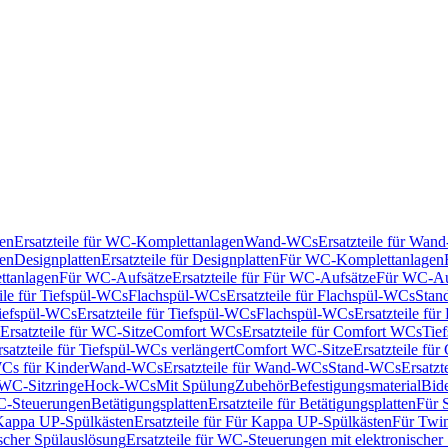
en
Ersatzteile für WC-Komplettanlagen
Wand-WCs
Ersatzteile für Wa
ken
Designplatten
Ersatzteile für Designplatten
Für WC-Komplettanlagen
tanlagen
Für WC-Aufsätze
Ersatzteile für Für WC-Aufsätze
Für WC-Au
eile für Tiefspül-WCs
Flachspül-WCs
Ersatzteile für Flachspül-WCs
Stan
iefspül-WCs
Ersatzteile für Tiefspül-WCs
Flachspül-WCs
Ersatzteile fü
Ersatzteile für WC-Sitze
Comfort WCs
Ersatzteile für Comfort WCs
Tie
rsatzteile für Tiefspül-WCs verlängert
Comfort WC-Sitze
Ersatzteile fü
WCs für Kinder
Wand-WCs
Ersatzteile für Wand-WCs
Stand-WCs
Ersatzt
r WC-Sitzringe
Hock-WCs
Mit Spülung
Zubehör
Befestigungsmaterial
Bide
C-Steuerungen
Betätigungsplatten
Ersatzteile für Betätigungsplatten
Für 
Kappa UP-Spülkästen
Ersatzteile für Für Kappa UP-Spülkästen
Für Twin
scher Spülauslösung
Ersatzteile für WC-Steuerungen mit elektronischer