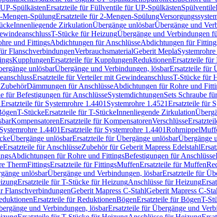
r UP-Spülkästen
Ersatzteile für Füllventile für UP-Spülkästen
Spülventile
-Mengen-Spülung
Ersatzteile für 2-Mengen-Spülung
Versorgungssyste
ücke
Innenliegende Zirkulation
Übergänge unlösbar
Übergänge und Verb
Gewindeanschluss
T-Stücke für Heizung
Übergänge und Verbindungen fü
hre und Fittings
Abdichtungen für Anschlüsse
Abdichtungen für Fitting
für Flanschverbindungen
Verbrauchsmaterial
Geberit Mepla
Systemrohr
tings
Kupplungen
Ersatzteile für Kupplungen
Reduktionen
Ersatzteile fü
Übergänge unlösbar
Übergänge und Verbindungen, lösbar
Ersatzteile fü
deanschluss
Ersatzteile für Verteiler mit Gewindeanschluss
T-Stücke für 
r Zubehör
Dämmungen für Anschlüsse
Abdichtungen für Rohre und Fitti
ile für Befestigungen für Anschlüsse
Systemdichtungen
Sets Schraube fü
1
Ersatzteile für Systemrohre 1.4401
Systemrohre 1.4521
Ersatzteile für
 Bögen
T-Stücke
Ersatzteile für T-Stücke
Innenliegende Zirkulation
Übergä
sbar
Kompensatoren
Ersatzteile für Kompensatoren
Verschlüsse
Ersatztei
Systemrohre 1.4401
Ersatzteile für Systemrohre 1.4401
Rohrnippel
Muff
ücke
Übergänge unlösbar
Ersatzteile für Übergänge unlösbar
Übergänge u
e
Ersatzteile für Anschlüsse
Zubehör für Geberit Mapress Edelstahl
Ersat
ings
Abdichtungen für Rohre und Fittings
Befestigungen für Anschlüsse
re Therm
Fittings
Ersatzteile für Fittings
Muffen
Ersatzteile für Muffen
Re
ergänge unlösbar
Übergänge und Verbindungen, lösbar
Ersatzteile für Ü
eizung
Ersatzteile für T-Stücke für Heizung
Anschlüsse für Heizung
Ersat
ür Flanschverbindungen
Geberit Mapress C-Stahl
Geberit Mapress C-Sta
eduktionen
Ersatzteile für Reduktionen
Bögen
Ersatzteile für Bögen
T-St
ergänge und Verbindungen, lösbar
Ersatzteile für Übergänge und Verb
eizung
Ersatzteile für T-Stücke für Heizung
Anschlüsse für Heizung
Ersat