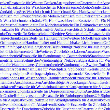
Becken
Ersatzteile für Weitere Becken
Ausgussbecken
Ersatzteile für Au
nräume
Ersatzteile für Waschtische für Klassenräume
Zubehör
Säulen
Ersa
andablagen
Sets Waschtisch mit Unterschrank
Sets Handwaschbecken 
aschtisch mit Unterschrank
Sets Möbelwaschtisch mit Unterschrank
Ersa
für Waschtischunterschränke
Für Handwaschbecken
Ersatzteile für Für
aschtische
Ersatzteile für Für Möbelwaschtische
Für Eckhandwaschbec
rsatzteile für Waschtischplatten
Für Aufsatzwaschtisch Schalenform
Ers
änke
Ersatzteile für Seitenschränke
Niedrige Seitenschränke
Ersatzteile f
ängeschränke
Ersatzteile für Hängeschränke
Weitere Möbel
Ersatzteile 
d Ordnungsboxen
Handtuchhalter und Handtuchhaken
Lichtelemente
Grif
tzteile für Spiegel
Mit integrierter Beleuchtung
Ersatzteile für Mit integr
behör
Lichtelemente
Griffe
Weiteres Zubehör
Steckdosen
Armaturen
Wasc
tteriebetrieb
Ersatzteile für Standmontage, Batteriebetrieb
Standmontage
dmontage, Einhebelmischer
Wandmontage, Netzbetrieb
Ersatzteile für W
teile für Wandmontage, Generatorbetrieb
Wandmontage, Zweigriffmisch
rmaturen
Apparateanschlüsse für Waschplatz, Spülbecken, Geräte und 
 Rohrbogensiphons
Rohrbogensiphons, Raumsparmodell
Ersatzteile für
rohrsiphons für Waschbecken, Raumsparmodell
Ersatzteile für Tauch
nschlüsse
Anschlussstutzen
Anschlussbögen
Abdeckungen
Anschlüsse
Er
aukästen
Ersatzteile für Wandeinbaukästen
Ablaufgarnituren für Spülb
elkammersiphons
Ersatzteile für Doppelkammersiphons
Anschlussstutz
für Geräte
Rohrbogensiphons
Ersatzteile für Rohrbogensiphons
UP-Sipho
en für Ausgussbecken
Ersatzteile für Ablaufgarnituren für Ausgussbecke
ufventile
Ersatzteile für Ablaufventile
Zubehör
Ersatzteile für Zubehör
D
Ersatzteile für Duschrinnen
Zubehör für Duschrinnen
Ersatzteile für Zu