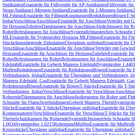
Spülkästen
Ersatzteile für Füllventile für AP-Spülkästen
Füllventile fü
Stopp-Spülung
1-Mengen-Spülung
Ersatzteile für 1-Mengen-Spülung
2
ML
Fittings
Ersatzteile für Fittings
Kupplungen
Reduktionen
Bögen
T-St
lösbar
Verschlüsse
Anschlüsse
Ersatzteile für Anschlüsse
Verteiler mit 
für Heizung
Zubehör
Dämmungen für Anschlüsse
Abdichtungen für Ro
Rohre
Befestigungen für Anschlüsse
Systemdichtungen
Sets Schraube 
ML
Ersatzteile für Systemrohre Heizung ML
Fittings
Ersatzteile für Fit
Stücke
Innenliegende Zirkulation
Übergänge unlösbar
Ersatzteile für 
Verschlüsse
Anschlüsse
Ersatzteile für Anschlüsse
Verteiler mit Gewin
Heizung
Ersatzteile für Anschlüsse für Heizung
Zubehör
Ersatzteile fü
Rohre
Befestigungen für Rohre
Befestigungen für Anschlüsse
Ersatzte
Edelstahl
Ersatzteile für Geberit Mapress Edelstahl
Systemrohre 1.440
Muffen
Reduktionen
Ersatzteile für Reduktionen
Bögen
Ersatzteile für
Verbindungen, lösbar
Ersatzteile für Übergänge und Verbindungen, lö
Mapress Edelstahl, Gas
Ersatzteile für Geberit Mapress Edelstahl, Gas
Reduktionen
Bögen
Ersatzteile für Bögen
T-Stücke
Ersatzteile für T-St
Verbindungen, lösbar
Verschlüsse
Ersatzteile für Verschlüsse
Anschlüss
Rohrende
Dämmungen für Anschlüsse
Isolierungen für Rohre und Fitt
Schraube für Flanschverbindungen
Geberit Mapress Therm
Systemroh
Stücke
Ersatzteile für T-Stücke
Übergänge unlösbar
Ersatzteile für Üb
Kompensatoren
Verschlüsse
Ersatzteile für Verschlüsse
T-Stücke für H
Therm
Schutzkappen für Rohrende
Systemdichtungen
Sets Schraube f
1.0034
Systemrohre 1.0215
Rohrnippel
Muffen
Ersatzteile für Muffen
R
Kreuzstücke
Übergänge unlösbar
Ersatzteile für Übergänge unlösbar
Üb
Kompensatoren
Verschlüsse
Ersatzteile für Verschlüsse
T-Stücke für H