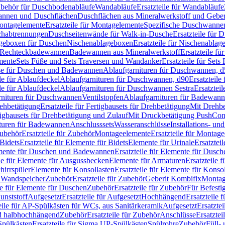
Zubehör für Duschbodenabläufe
Wandabläufe
Ersatzteile für Wandabläufe
wannen und Duschflächen
Duschflächen aus Mineralwerkstoff und Geberi
ntagelemente
Ersatzteile für Montagelemente
Spezifische Duschwanne
schabtrennungen
Duschseitenwände für Walk-in-Dusche
Ersatzteile für
lageboxen für Duschen
Nischenablageboxen
Ersatzteile für Nischenabla
ür Rechteckbadewannen
Badewannen aus Mineralwerkstoff
Ersatzteile f
mente
Sets Füße und Sets Traversen und Wandanker
Ersatzteile für Set
se für Duschen und Badewannen
Ablaufgarnituren für Duschwannen, 
ile für Ablaufdeckel
Ablaufgarnituren für Duschwannen, d90
Ersatzteil
ile für Ablaufdeckel
Ablaufgarnituren für Duschwannen Sestra
Ersatztei
rnituren für Duschwannen
Ventilstopfen
Ablaufgarnituren für Badewann
rehbetätigung
Ersatzteile für Fertigbausets für Drehbetätigung
Mit Drehbe
rtigbausets für Drehbetätigung und Zulauf
Mit Druckbetätigung PushCon
ituren für Badewannen
Anschlusssets
Wasseranschlüsse
Installations- un
ubehör
Ersatzteile für Zubehör
Montageelemente
Ersatzteile für Montag
Bidets
Ersatzteile für Elemente für Bidets
Elemente für Urinale
Ersatztei
mente für Duschen und Badewannen
Ersatzteile für Elemente für Dus
ile für Elemente für Ausgussbecken
Elemente für Armaturen
Ersatzteile 
hirrspüler
Elemente für Konsollasten
Ersatzteile für Elemente für Konso
r Wandspeicher
Zubehör
Ersatzteile für Zubehör
Geberit Kombifix
Montag
le für Elemente für Duschen
Zubehör
Ersatzteile für Zubehör
Für Befesti
unststoff
Aufgesetzt
Ersatzteile für Aufgesetzt
Hochhängend
Ersatzteile
eile für AP-Spülkästen für WCs, aus Sanitärkeramik
Aufgesetzt
Ersatztei
nd halbhochhängend
Zubehör
Ersatzteile für Zubehör
Anschlüsse
Ersatztei
pülkästen
Ersatzteile für Sigma UP-Spülkästen
Spülrohre
Zubehör
Füll- 