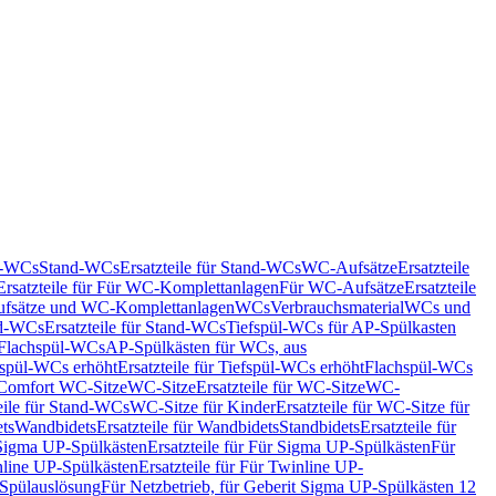
nd-WCs
Stand-WCs
Ersatzteile für Stand-WCs
WC-Aufsätze
Ersatzteile
Ersatzteile für Für WC-Komplettanlagen
Für WC-Aufsätze
Ersatzteile
fsätze und WC-Komplettanlagen
WCs
Verbrauchsmaterial
WCs und
d-WCs
Ersatzteile für Stand-WCs
Tiefspül-WCs für AP-Spülkasten
r Flachspül-WCs
AP-Spülkästen für WCs, aus
fspül-WCs erhöht
Ersatzteile für Tiefspül-WCs erhöht
Flachspül-WCs
r Comfort WC-Sitze
WC-Sitze
Ersatzteile für WC-Sitze
WC-
eile für Stand-WCs
WC-Sitze für Kinder
Ersatzteile für WC-Sitze für
ts
Wandbidets
Ersatzteile für Wandbidets
Standbidets
Ersatzteile für
Sigma UP-Spülkästen
Ersatzteile für Für Sigma UP-Spülkästen
Für
line UP-Spülkästen
Ersatzteile für Für Twinline UP-
 Spülauslösung
Für Netzbetrieb, für Geberit Sigma UP-Spülkästen 12