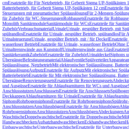
cm
Ersatzteile für Für Netzbetrieb, für Geberit Sigma UP-Spülkästen 
Batteriebetrieb, für Geberit Sigma UP-Spülkästen 12 cm
Ersatzteile f
Steuerungen mit pneumatischer Spülauslösung
Für 2-Mengen-Spülun
für Zubehör für WC-Steuerungen
Rohbausets
Ersatzteile für Rohbause
Monolith Sanitärmodule
Sanitärmodule für WCs
Ersatzteile für Sanit
Zubehör
Verbrauchsmaterial
Urinale
Urinale, gespülter Betrieb, mit Sp
spülrandlos
Ersatzteile für Urinale, gespülter Betrieb, spülrandlos
Für A
Urinalsteuerung
Urinale, gespülter Betrieb, mit / für Deckel
Ersatzteile
wasserloser Betrieb
Ersatzteile für Urinale, wasserloser Betrieb
Ohne D
Urinaltrennwände aus Kunststoff
Urinaltrennwände aus Glas
Ersatztei
Sanitärkeramik
Zubehör
Ersatzteile für Zubehör
Urinaldeckel
Siphons u
Übergänge
Befestigungsmaterial
Ablaufventile
Spülverteiler
Apparatean
Spülauslösung, Netzbetrieb
Mit elektronischer Spülauslösung, Batterie
Spülauslösung
Aufputz
Ersatzteile für Aufputz
Mit elektronischer Spül
Batteriebetrieb
Ersatzteile für Mit elektronischer Spülauslösung, Batter
Übergänge
Renovierungssets
Ersatzteile für Renovierungssets
Abdeckpl
und Ausgüsse
Ersatzteile für Ablaufgarnituren für WCs und Ausgüsse
Anschlussstutzen
Anschlusssets
Ersatzteile für Anschlusssets
Spülbogen
Deckkappen
Ablaufgarnituren für Urinale
Ersatzteile für Ablaufgarnitu
Siphons
Rohrbogensiphons
Ersatzteile für Rohrbogensiphons
Spülrohr
Anschlussstutzen
Anschlussbögen
Ersatzteile für Anschlussbögen
Ablau
Rohrbogensiphons
Anschlussstutzen
Anschlussbögen
Abdeckungen
An
Waschtische
Doppelwaschtische
Ersatzteile für Doppelwaschtische
Möb
Handwaschbecken
Aufsatzhandwaschbecken
Eckhandwaschbecken
H
Einbauwaschtische
Unterbauwaschtische
Ersatzteile für Unterbauwasc