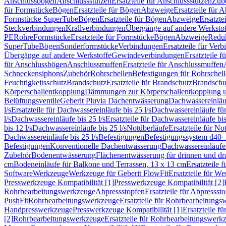
Anschlussbögen
Anschlussstutzen
Ersatzteile für Anschlussstutzen
Zub
für Formstücke
Bögen
Ersatzteile für Bögen
Abzweige
Ersatzteile für 
Formstücke SuperTube
Bögen
Ersatzteile für Bögen
Abzweige
Ersatzte
Steckverbindungen
Krallverbindungen
Übergänge auf andere Werksto
PE
Rohre
Formstücke
Ersatzteile für Formstücke
Bögen
Abzweige
Redu
SuperTube
Bögen
Sonderformstücke
Verbindungen
Ersatzteile für Ver
Übergänge auf andere Werkstoffe
Gewindeverbindungen
Ersatzteile 
für Anschlussbögen
Anschlussmuffen
Ersatzteile für Anschlussmuffen
Schneckensiphons
Zubehör
Rohrschellen
Befestigungen für Rohrschel
Feuchtigkeitsschutz
Brandschutz
Ersatzteile für Brandschutz
Brandschu
Körperschallentkopplung
Dämmungen zur Körperschallentkopplung 
Belüftungsventile
Geberit Pluvia Dachentwässerung
Dachwassereinläu
l/s
Ersatzteile für Dachwassereinläufe bis 25 l/s
Dachwassereinläufe fü
l/s
Dachwassereinläufe bis 25 l/s
Ersatzteile für Dachwassereinläufe bis
bis 12 l/s
Dachwassereinläufe bis 25 l/s
Notüberläufe
Ersatzteile für No
Dachwassereinläufe bis 25 l/s
Befestigungen
Befestigungssystem d40
Befestigungen
Konventionelle Dachentwässerung
Dachwassereinläufe
Zubehör
Bodenentwässerung
Flächenentwässerung für drinnen und d
cm
Bodeneinläufe für Balkone und Terrassen, 13 x 13 cm
Ersatzteile 
Software
Werkzeuge
Werkzeuge für Geberit FlowFit
Ersatzteile für W
Presswerkzeuge Kompatibilität [1]
Presswerkzeuge Kompatibilität [2]
Rohrbearbeitungswerkzeuge
Abpressstopfen
Ersatzteile für Abpressst
PushFit
Rohrbearbeitungswerkzeuge
Ersatzteile für Rohrbearbeitung
Handpresswerkzeuge
Presswerkzeuge Kompatibilität [1]
Ersatzteile f
[2]
Rohrbearbeitungswerkzeuge
Ersatzteile für Rohrbearbeitungswerk