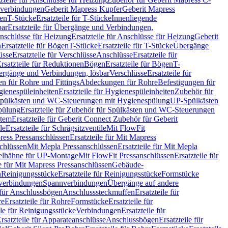
hverbindungen
Geberit Mapress Kupfer
Geberit Mapress
gen
T-Stücke
Ersatzteile für T-Stücke
Innenliegende
bar
Ersatzteile für Übergänge und Verbindungen,
nschlüsse für Heizung
Ersatzteile für Anschlüsse für Heizung
Geberit
n
Ersatzteile für Bögen
T-Stücke
Ersatzteile für T-Stücke
Übergänge
üsse
Ersatzteile für Verschlüsse
Anschlüsse
Ersatzteile für
rsatzteile für Reduktionen
Bögen
Ersatzteile für Bögen
T-
bergänge und Verbindungen, lösbar
Verschlüsse
Ersatzteile für
n für Rohre und Fittings
Abdeckungen für Rohre
Befestigungen für
ienespüleinheiten
Ersatzteile für Hygienespüleinheiten
Zubehör für
r Spülkästen und WC-Steuerungen mit Hygienespülung
UP-Spülkästen
pülung
Ersatzteile für Zubehör für Spülkästen und WC-Steuerungen
stem
Ersatzteile für Geberit Connect Zubehör für Geberit
le
Ersatzteile für Schrägsitzventile
Mit FlowFit
ress Pressanschlüssen
Ersatzteile für Mit Mapress
schlüssen
Mit Mepla Pressanschlüssen
Ersatzteile für Mit Mepla
gelhähne für UP-Montage
Mit FlowFit Pressanschlüssen
Ersatzteile für
le für Mit Mapress Pressanschlüssen
Gebäude-
n
Reinigungsstücke
Ersatzteile für Reinigungsstücke
Formstücke
ckverbindungen
Spannverbindungen
Übergänge auf andere
e für Anschlussbögen
Anschlusssteckmuffen
Ersatzteile für
re
Ersatzteile für Rohre
Formstücke
Ersatzteile für
ile für Reinigungsstücke
Verbindungen
Ersatzteile für
rsatzteile für Apparateanschlüsse
Anschlussbögen
Ersatzteile für