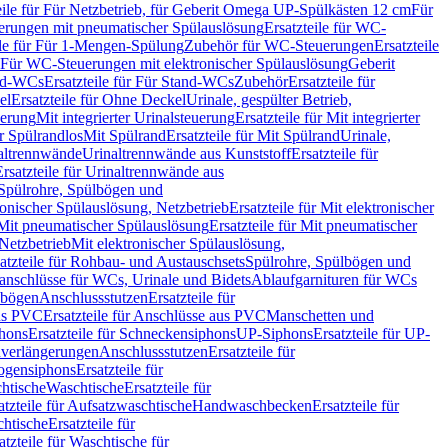
eile für Für Netzbetrieb, für Geberit Omega UP-Spülkästen 12 cm
Für
rungen mit pneumatischer Spülauslösung
Ersatzteile für WC-
ile für Für 1-Mengen-Spülung
Zubehör für WC-Steuerungen
Ersatzteile
ür Für WC-Steuerungen mit elektronischer Spülauslösung
Geberit
nd-WCs
Ersatzteile für Für Stand-WCs
Zubehör
Ersatzteile für
el
Ersatzteile für Ohne Deckel
Urinale, gespülter Betrieb,
uerung
Mit integrierter Urinalsteuerung
Ersatzteile für Mit integrierter
ür Spülrandlos
Mit Spülrand
Ersatzteile für Mit Spülrand
Urinale,
naltrennwände
Urinaltrennwände aus Kunststoff
Ersatzteile für
Ersatzteile für Urinaltrennwände aus
r Spülrohre, Spülbögen und
ronischer Spülauslösung, Netzbetrieb
Ersatzteile für Mit elektronischer
Mit pneumatischer Spülauslösung
Ersatzteile für Mit pneumatischer
 Netzbetrieb
Mit elektronischer Spülauslösung,
atzteile für Rohbau- und Austauschsets
Spülrohre, Spülbögen und
anschlüsse für WCs, Urinale und Bidets
Ablaufgarnituren für WCs
ssbögen
Anschlussstutzen
Ersatzteile für
us PVC
Ersatzteile für Anschlüsse aus PVC
Manschetten und
hons
Ersatzteile für Schneckensiphons
UP-Siphons
Ersatzteile für UP-
enverlängerungen
Anschlussstutzen
Ersatzteile für
ogensiphons
Ersatzteile für
htische
Waschtische
Ersatzteile für
atzteile für Aufsatzwaschtische
Handwaschbecken
Ersatzteile für
htische
Ersatzteile für
atzteile für Waschtische für