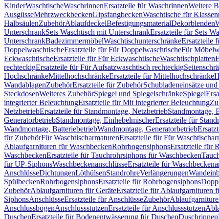
Kinder
Waschtische
Waschrinnen
Ersatzteile für Waschrinnen
Weitere 
Ausgüsse
Mehrzweckbecken
Gipsfangbecken
Waschtische für Klasse
Halbsäulen
Zubehör
Ablaufdeckel
Befestigungsmaterial
Dekorblenden
W
Unterschrank
Sets Waschtisch mit Unterschrank
Ersatzteile für Sets W
Unterschrank
Badezimmermöbel
Waschtischunterschränke
Ersatzteile 
Doppelwaschtische
Ersatzteile für Für Doppelwaschtische
Für Möbelw
Eckwaschtische
Ersatzteile für Für Eckwaschtische
Waschtischplatten
E
rechteckig
Ersatzteile für Für Aufsatzwaschtisch rechteckig
Seitenschr
Hochschränke
Mittelhochschränke
Ersatzteile für Mittelhochschränke
H
Wandablagen
Zubehör
Ersatzteile für Zubehör
Schubladeneinsätze un
Steckdosen
Weiteres Zubehör
Spiegel und Spiegelschränke
Spiegel
Ersa
integrierter Beleuchtung
Ersatzteile für Mit integrierter Beleuchtung
Zu
Netzbetrieb
Ersatzteile für Standmontage, Netzbetrieb
Standmontage, Ba
Generatorbetrieb
Standmontage, Einhebelmischer
Ersatzteile für Stan
Wandmontage, Batteriebetrieb
Wandmontage, Generatorbetrieb
Ersatz
für Zubehör
Für Waschtischarmaturen
Ersatzteile für Für Waschtischa
Ablaufgarnituren für Waschbecken
Rohrbogensiphons
Ersatzteile für
Waschbecken
Ersatzteile für Tauchrohrsiphons für Waschbecken
Tauch
für UP-Siphons
Waschbeckenanschlüsse
Ersatzteile für Waschbeckena
Anschlüsse
Dichtungen
Löthülsen
Standrohre
Verlängerungen
Wandeinb
Spülbecken
Rohrbogensiphons
Ersatzteile für Rohrbogensiphons
Dopp
Zubehör
Ablaufgarnituren für Geräte
Ersatzteile für Ablaufgarnituren 
Siphons
Anschlüsse
Ersatzteile für Anschlüsse
Zubehör
Ablaufgarnitur
Anschlussbögen
Anschlussstutzen
Ersatzteile für Anschlussstutzen
Abla
Duschen
Ersatzteile für Bodenentwässerung für Duschen
Duschrinnen