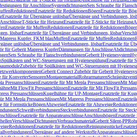
festigungen für Anschlüsse
Systemdichtungen
Sets Schraube für Flansc
Muffen
Reduktionen
Ersatzteile für Reduktionen
Bögen
Ersatzteile für Bö
r
Ersatzteile für Übergänge unlösbar
Übergänge und Verbindungen, lös
r Anschlüsse
T-Stücke für Heizung
Ersatzteile für T-Stücke für Heizung
A
fen
Ersatzteile für Muffen
Reduktionen
Ersatzteile für Reduktionen
Böge
gen, lösbar
Ersatzteile für Übergänge und Verbindungen, lösbar
Verschl
it Mapress Kupfer, FKM blau
Muffen
Ersatzteile für Muffen
Reduktionen
E
ergänge unlösbar
Übergänge und Verbindungen, lösbar
Ersatzteile für Ü
hör für Geberit Mapress Kupfer
Dämmungen für Anschlüsse
Abdichtunge
ngen
Sets Schraube für Flanschverbindungen
Geberit Hygienesystem
Hyg
n
Spülkästen und WC-Steuerungen mit Hygienespülung
Ersatzteile fü
nbaumodule
Zubehör für Spülkästen und WC-Steuerungen mit Hygienes
etzwerkkomponenten
Geberit Connect Zubehör für Geberit Hygienesy
e für Konverter
Sensoren
Montagematerial
Rohrarmaturen
Schrägsitzventi
la Pressanschlüssen
Ersatzteile für Mit Mepla Pressanschlüssen
Mit Map
lhähne
Mit FlowFit Pressanschlüssen
Ersatzteile für Mit FlowFit Pressan
press Pressanschlüssen
Kugelhähne für UP-Montage
Ersatzteile für Ku
 für Mit Mepla Pressanschlüssen
Mit Mapress Pressanschlüssen
Ersatztei
le für Formstücke
Bögen
Abzweige
Ersatzteile für Abzweige
Reduktione
bindungen
Schweißverbindungen
Steckverbindungen
Ersatzteile für Ste
nschlüsse
Ersatzteile für Apparateanschlüsse
Anschlussbögen
Ersatzteil
hellen
Verschlüsse
Dichtungen
Verbrauchsmaterial
Geberit Silent-PP
Roh
weige
Reduktionen
Ersatzteile für Reduktionen
Reinigungsstücke
Ersatzte
allverbindungen
Übergänge auf andere Werkstoffe
Apparateanschlüsse
E