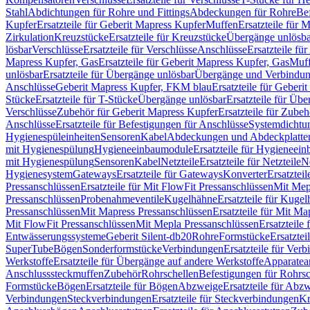
Stahl
Abdichtungen für Rohre und Fittings
Abdeckungen für Rohre
Be
Kupfer
Ersatzteile für Geberit Mapress Kupfer
Muffen
Ersatzteile für 
Zirkulation
Kreuzstücke
Ersatzteile für Kreuzstücke
Übergänge unlösba
lösbar
Verschlüsse
Ersatzteile für Verschlüsse
Anschlüsse
Ersatzteile fü
Mapress Kupfer, Gas
Ersatzteile für Geberit Mapress Kupfer, Gas
Muf
unlösbar
Ersatzteile für Übergänge unlösbar
Übergänge und Verbindun
Anschlüsse
Geberit Mapress Kupfer, FKM blau
Ersatzteile für Geber
Stücke
Ersatzteile für T-Stücke
Übergänge unlösbar
Ersatzteile für Üb
Verschlüsse
Zubehör für Geberit Mapress Kupfer
Ersatzteile für Zube
Anschlüsse
Ersatzteile für Befestigungen für Anschlüsse
Systemdichtu
Hygienespüleinheiten
Sensoren
Kabel
Abdeckungen und Abdeckplatte
mit Hygienespülung
Hygieneeinbaumodule
Ersatzteile für Hygieneei
mit Hygienespülung
Sensoren
Kabel
Netzteile
Ersatzteile für Netzteile
N
Hygienesystem
Gateways
Ersatzteile für Gateways
Konverter
Ersatzteil
Pressanschlüssen
Ersatzteile für Mit FlowFit Pressanschlüssen
Mit Mep
Pressanschlüssen
Probenahmeventile
Kugelhähne
Ersatzteile für Kuge
Pressanschlüssen
Mit Mapress Pressanschlüssen
Ersatzteile für Mit Ma
Mit FlowFit Pressanschlüssen
Mit Mepla Pressanschlüssen
Ersatzteile
Entwässerungssysteme
Geberit Silent-db20
Rohre
Formstücke
Ersatztei
SuperTube
Bögen
Sonderformstücke
Verbindungen
Ersatzteile für Ver
Werkstoffe
Ersatzteile für Übergänge auf andere Werkstoffe
Apparatea
Anschlusssteckmuffen
Zubehör
Rohrschellen
Befestigungen für Rohrsc
Formstücke
Bögen
Ersatzteile für Bögen
Abzweige
Ersatzteile für Abz
Verbindungen
Steckverbindungen
Ersatzteile für Steckverbindungen
Kr