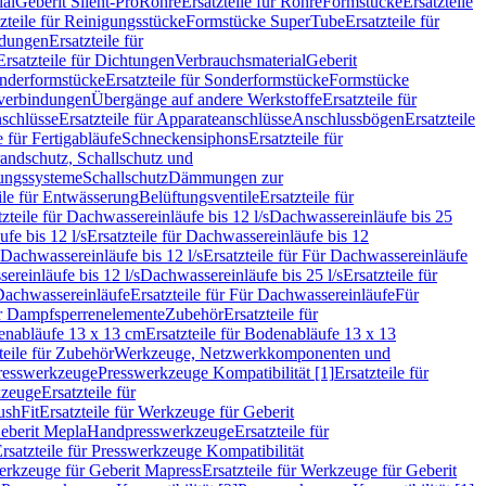
ial
Geberit Silent-Pro
Rohre
Ersatzteile für Rohre
Formstücke
Ersatzteile
zteile für Reinigungsstücke
Formstücke SuperTube
Ersatzteile für
ndungen
Ersatzteile für
Ersatzteile für Dichtungen
Verbrauchsmaterial
Geberit
nderformstücke
Ersatzteile für Sonderformstücke
Formstücke
ckverbindungen
Übergänge auf andere Werkstoffe
Ersatzteile für
schlüsse
Ersatzteile für Apparateanschlüsse
Anschlussbögen
Ersatzteile
e für Fertigabläufe
Schneckensiphons
Ersatzteile für
andschutz, Schallschutz und
rungssysteme
Schallschutz
Dämmungen zur
ile für Entwässerung
Belüftungsventile
Ersatzteile für
tzteile für Dachwassereinläufe bis 12 l/s
Dachwassereinläufe bis 25
fe bis 12 l/s
Ersatzteile für Dachwassereinläufe bis 12
Dachwassereinläufe bis 12 l/s
Ersatzteile für Für Dachwassereinläufe
ereinläufe bis 12 l/s
Dachwassereinläufe bis 25 l/s
Ersatzteile für
Dachwassereinläufe
Ersatzteile für Für Dachwassereinläufe
Für
für Dampfsperrenelemente
Zubehör
Ersatzteile für
nabläufe 13 x 13 cm
Ersatzteile für Bodenabläufe 13 x 13
teile für Zubehör
Werkzeuge, Netzwerkkomponenten und
presswerkzeuge
Presswerkzeuge Kompatibilität [1]
Ersatzteile für
kzeuge
Ersatzteile für
ushFit
Ersatzteile für Werkzeuge für Geberit
Geberit Mepla
Handpresswerkzeuge
Ersatzteile für
rsatzteile für Presswerkzeuge Kompatibilität
rkzeuge für Geberit Mapress
Ersatzteile für Werkzeuge für Geberit