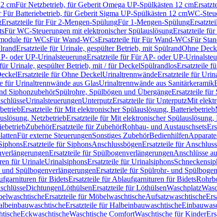
12 cm
Für Netzbetrieb, für Geberit Omega UP-Spülkästen 12 cm
Ersatzt
ür Für Batteriebetrieb, für Geberit Sigma UP-Spülkästen 12 cm
WC-Steue
g
Ersatzteile für Für 2-Mengen-Spülung
Für 1-Mengen-Spülung
Ersatzte
ts
Für WC-Steuerungen mit elektronischer Spülauslösung
Ersatzteile f
ärmodule für WCs
Für Wand-WCs
Ersatzteile für Für Wand-WCs
Für Sta
ülrand
Ersatzteile für Urinale, gespülter Betrieb, mit Spülrand
Ohne Deck
P- oder UP-Urinalsteuerung
Ersatzteile für Für AP- oder UP-Urinalste
 für Urinale, gespülter Betrieb, mit / für Deckel
Spülrandlos
Ersatzteile f
eckel
Ersatzteile für Ohne Deckel
Urinaltrennwände
Ersatzteile für Uri
le für Urinaltrennwände aus Glas
Urinaltrennwände aus Sanitärkeramik
nd Siphonzubehör
Spülrohre, Spülbögen und Übergänge
Ersatzteile fü
schlüsse
Urinalsteuerungen
Unterputz
Ersatzteile für Unterputz
Mit elekt
betrieb
Ersatzteile für Mit elektronischer Spülauslösung, Batteriebetrieb
auslösung, Netzbetrieb
Ersatzteile für Mit elektronischer Spülauslösung,
iebetrieb
Zubehör
Ersatzteile für Zubehör
Rohbau- und Austauschsets
Ers
atten
Für externe Steuerungen
Sonstiges Zubehör
Bedienhilfen
Apparate
Siphons
Ersatzteile für Siphons
Anschlussbögen
Ersatzteile für Anschlu
verlängerungen
Ersatzteile für Spülbogenverlängerungen
Anschlüsse a
ren für Urinale
Urinalsiphons
Ersatzteile für Urinalsiphons
Schneckensip
- und Spülbogenverlängerungen
Ersatzteile für Spülrohr- und Spülbog
fgarnituren für Bidets
Ersatzteile für Ablaufgarnituren für Bidets
Rohrb
schlüsse
Dichtungen
Löthülsen
Ersatzteile für Löthülsen
Waschplatz
Wasc
elwaschtische
Ersatzteile für Möbelwaschtische
Aufsatzwaschtische
Ers
albeinbauwaschtische
Ersatzteile für Halbeinbauwaschtische
Einbauwasc
htische
Eckwaschtische
Waschtische Comfort
Waschtische für Kinder
Ers