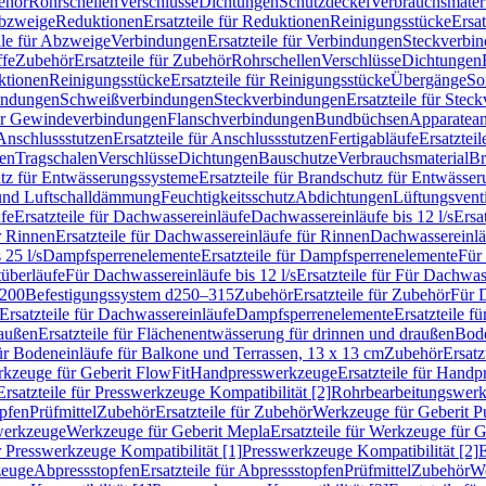
ehör
Rohrschellen
Verschlüsse
Dichtungen
Schutzdeckel
Verbrauchsmater
Abzweige
Reduktionen
Ersatzteile für Reduktionen
Reinigungsstücke
Ersat
ile für Abzweige
Verbindungen
Ersatzteile für Verbindungen
Steckverbi
ffe
Zubehör
Ersatzteile für Zubehör
Rohrschellen
Verschlüsse
Dichtungen
ktionen
Reinigungsstücke
Ersatzteile für Reinigungsstücke
Übergänge
So
bindungen
Schweißverbindungen
Steckverbindungen
Ersatzteile für Ste
für Gewindeverbindungen
Flanschverbindungen
Bundbüchsen
Apparatean
Anschlussstutzen
Ersatzteile für Anschlussstutzen
Fertigabläufe
Ersatzteil
len
Tragschalen
Verschlüsse
Dichtungen
Bauschutze
Verbrauchsmaterial
Br
tz für Entwässerungssysteme
Ersatzteile für Brandschutz für Entwässe
und Luftschalldämmung
Feuchtigkeitsschutz
Abdichtungen
Lüftungsvent
fe
Ersatzteile für Dachwassereinläufe
Dachwassereinläufe bis 12 l/s
Ersa
r Rinnen
Ersatzteile für Dachwassereinläufe für Rinnen
Dachwassereinläu
 25 l/s
Dampfsperrenelemente
Ersatzteile für Dampfsperrenelemente
Für 
tüberläufe
Für Dachwassereinläufe bis 12 l/s
Ersatzteile für Für Dachwass
–200
Befestigungssystem d250–315
Zubehör
Ersatzteile für Zubehör
Für 
Ersatzteile für Dachwassereinläufe
Dampfsperrenelemente
Ersatzteile 
raußen
Ersatzteile für Flächenentwässerung für drinnen und draußen
Bode
für Bodeneinläufe für Balkone und Terrassen, 13 x 13 cm
Zubehör
Ersatz
erkzeuge für Geberit FlowFit
Handpresswerkzeuge
Ersatzteile für Hand
Ersatzteile für Presswerkzeuge Kompatibilität [2]
Rohrbearbeitungswer
opfen
Prüfmittel
Zubehör
Ersatzteile für Zubehör
Werkzeuge für Geberit P
swerkzeuge
Werkzeuge für Geberit Mepla
Ersatzteile für Werkzeuge für 
ür Presswerkzeuge Kompatibilität [1]
Presswerkzeuge Kompatibilität [2]
E
zeuge
Abpressstopfen
Ersatzteile für Abpressstopfen
Prüfmittel
Zubehör
We