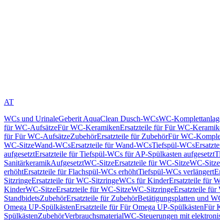
AT
WCs und Urinale
Geberit AquaClean Dusch-WCs
WC-Komplettanlag
für WC-Aufsätze
Für WC-Keramiken
Ersatzteile für Für WC-Kerami
für Für WC-Aufsätze
Zubehör
Ersatzteile für Zubehör
Für WC-Komplet
WC-Sitze
Wand-WCs
Ersatzteile für Wand-WCs
Tiefspül-WCs
Ersatzt
aufgesetzt
Ersatzteile für Tiefspül-WCs für AP-Spülkasten aufgesetzt
T
Sanitärkeramik
Aufgesetzt
WC-Sitze
Ersatzteile für WC-Sitze
WC-Sitze
erhöht
Ersatzteile für Flachspül-WCs erhöht
Tiefspül-WCs verlängert
E
Sitzringe
Ersatzteile für WC-Sitzringe
WCs für Kinder
Ersatzteile für 
Kinder
WC-Sitze
Ersatzteile für WC-Sitze
WC-Sitzringe
Ersatzteile fü
Standbidets
Zubehör
Ersatzteile für Zubehör
Betätigungsplatten und W
Omega UP-Spülkästen
Ersatzteile für Für Omega UP-Spülkästen
Für 
Spülkästen
Zubehör
Verbrauchsmaterial
WC-Steuerungen mit elektroni