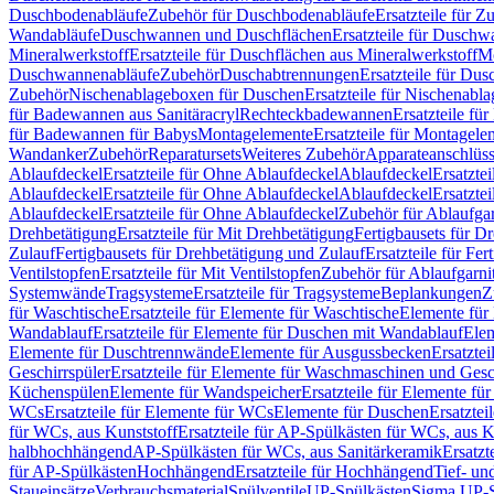
Duschbodenabläufe
Zubehör für Duschbodenabläufe
Ersatzteile für 
Wandabläufe
Duschwannen und Duschflächen
Ersatzteile für Dusch
Mineralwerkstoff
Ersatzteile für Duschflächen aus Mineralwerkstoff
Mo
Duschwannenabläufe
Zubehör
Duschabtrennungen
Ersatzteile für Du
Zubehör
Nischenablageboxen für Duschen
Ersatzteile für Nischenab
für Badewannen aus Sanitäracryl
Rechteckbadewannen
Ersatzteile f
für Badewannen für Babys
Montagelemente
Ersatzteile für Montagele
Wandanker
Zubehör
Reparatursets
Weiteres Zubehör
Apparateanschlüs
Ablaufdeckel
Ersatzteile für Ohne Ablaufdeckel
Ablaufdeckel
Ersatzte
Ablaufdeckel
Ersatzteile für Ohne Ablaufdeckel
Ablaufdeckel
Ersatzte
Ablaufdeckel
Ersatzteile für Ohne Ablaufdeckel
Zubehör für Ablaufga
Drehbetätigung
Ersatzteile für Mit Drehbetätigung
Fertigbausets für D
Zulauf
Fertigbausets für Drehbetätigung und Zulauf
Ersatzteile für Fe
Ventilstopfen
Ersatzteile für Mit Ventilstopfen
Zubehör für Ablaufgarn
Systemwände
Tragsysteme
Ersatzteile für Tragsysteme
Beplankungen
Z
für Waschtische
Ersatzteile für Elemente für Waschtische
Elemente für 
Wandablauf
Ersatzteile für Elemente für Duschen mit Wandablauf
Ele
Elemente für Duschtrennwände
Elemente für Ausgussbecken
Ersatzte
Geschirrspüler
Ersatzteile für Elemente für Waschmaschinen und Gesc
Küchenspülen
Elemente für Wandspeicher
Ersatzteile für Elemente fü
WCs
Ersatzteile für Elemente für WCs
Elemente für Duschen
Ersatztei
für WCs, aus Kunststoff
Ersatzteile für AP-Spülkästen für WCs, aus K
halbhochhängend
AP-Spülkästen für WCs, aus Sanitärkeramik
Ersatzt
für AP-Spülkästen
Hochhängend
Ersatzteile für Hochhängend
Tief- u
Staueinsätze
Verbrauchsmaterial
Spülventile
UP-Spülkästen
Sigma UP-S