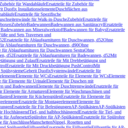
Zubehör für Wandabläufe
Ersatzteile für Zubehör für
t Duofix Installationselemente
Duschflächen aus
nabläufe
Ersatzteile für Spezifische
 Duschseitenwände für Walk-in-Dusche
Zubehör
Ersatzteile für
geboxen
Zubehör
Badewannen
Badewannen aus Sanitäracryl
Ersatzteile
ür Badewannen aus Mineralwerkstoff
Badewannen für Babys
Ersatzteile
s Füße und Sets Traversen und
d52
Ersatzteile für Ablaufgarnituren für Duschwannen, d52
Ohne
e für Ablaufgarnituren für Duschwannen, d90
Ohne
le für Ablaufgarnituren für Duschwannen Sestra
Ohne
en, d52
Ersatzteile für Ablaufgarnituren für Badewannen, d52
Mit
tätigung und Zulauf
Ersatzteile für Mit Drehbetätigung und
trol
Ersatzteile für Mit Druckbetätigung PushControl
Mit
d Spülsysteme
Geberit Duofix
Systemwände
Ersatzteile für
eelemente
Elemente für WCs
Ersatzteile für Elemente für WCs
Elemente
le für Elemente für Urinale
Elemente für Duschen mit
chen und Badewannen
Elemente für Duschtrennwände
Ersatzteile für
für Elemente für Armaturen
Elemente für Waschmaschinen und
llasten
Elemente für Küchenspülen
Ersatzteile für Elemente für
eelemente
Ersatzteile für Montageelemente
Elemente für
gungen
Ersatzteile für Für Befestigungen
AP-Spülkästen
AP-Spülkästen
 für Hochhängend
Tief- und halbhochhängend
Ersatzteile für Tief- und
le für Aufgesetzt
Spülrohre für AP-Spülkästen
Ersatzteile für Spülrohre
le für Anschlüsse
Manschetten
Nippel, Rosetten und
und Spülventile
Füllventile
Ersatzteile für Füllventile
Füllventile für AP-