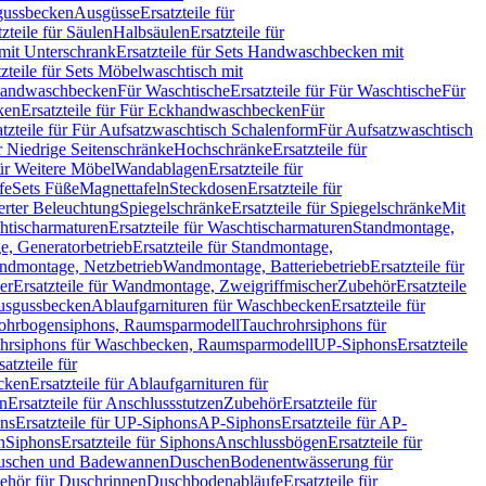
sgussbecken
Ausgüsse
Ersatzteile für
tzteile für Säulen
Halbsäulen
Ersatzteile für
mit Unterschrank
Ersatzteile für Sets Handwaschbecken mit
tzteile für Sets Möbelwaschtisch mit
 Handwaschbecken
Für Waschtische
Ersatzteile für Für Waschtische
Für
ken
Ersatzteile für Für Eckhandwaschbecken
Für
atzteile für Für Aufsatzwaschtisch Schalenform
Für Aufsatzwaschtisch
ür Niedrige Seitenschränke
Hochschränke
Ersatzteile für
für Weitere Möbel
Wandablagen
Ersatzteile für
fe
Sets Füße
Magnettafeln
Steckdosen
Ersatzteile für
ierter Beleuchtung
Spiegelschränke
Ersatzteile für Spiegelschränke
Mit
htischarmaturen
Ersatzteile für Waschtischarmaturen
Standmontage,
, Generatorbetrieb
Ersatzteile für Standmontage,
andmontage, Netzbetrieb
Wandmontage, Batteriebetrieb
Ersatzteile für
er
Ersatzteile für Wandmontage, Zweigriffmischer
Zubehör
Ersatzteile
Ausgussbecken
Ablaufgarnituren für Waschbecken
Ersatzteile für
 Rohrbogensiphons, Raumsparmodell
Tauchrohrsiphons für
rohrsiphons für Waschbecken, Raumsparmodell
UP-Siphons
Ersatzteile
satzteile für
ecken
Ersatzteile für Ablaufgarnituren für
en
Ersatzteile für Anschlussstutzen
Zubehör
Ersatzteile für
ns
Ersatzteile für UP-Siphons
AP-Siphons
Ersatzteile für AP-
n
Siphons
Ersatzteile für Siphons
Anschlussbögen
Ersatzteile für
uschen und Badewannen
Duschen
Bodenentwässerung für
behör für Duschrinnen
Duschbodenabläufe
Ersatzteile für