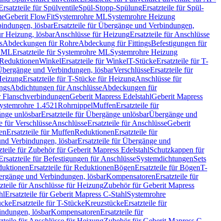
Ersatzteile für Spülventile
Spül-Stopp-Spülung
Ersatzteile für Spül-
me
Geberit FlowFit
Systemrohre ML
Systemrohre Heizung
indungen, lösbar
Ersatzteile für Übergänge und Verbindungen,
r Heizung, lösbar
Anschlüsse für Heizung
Ersatzteile für Anschlüsse
s
Abdeckungen für Rohre
Abdeckung für Fittings
Befestigungen für
e ML
Ersatzteile für Systemrohre ML
Systemrohre Heizung
r Reduktionen
Winkel
Ersatzteile für Winkel
T-Stücke
Ersatzteile für T-
r Übergänge und Verbindungen, lösbar
Verschlüsse
Ersatzteile für
Heizung
Ersatzteile für T-Stücke für Heizung
Anschlüsse für
ngs
Abdichtungen für Anschlüsse
Abdeckungen für
r Flanschverbindungen
Geberit Mapress Edelstahl
Geberit Mapress
 Systemrohre 1.4521
Rohrnippel
Muffen
Ersatzteile für
nge unlösbar
Ersatzteile für Übergänge unlösbar
Übergänge und
le für Verschlüsse
Anschlüsse
Ersatzteile für Anschlüsse
Geberit
en
Ersatzteile für Muffen
Reduktionen
Ersatzteile für
nd Verbindungen, lösbar
Ersatzteile für Übergänge und
zteile für Zubehör für Geberit Mapress Edelstahl
Schutzkappen für
Ersatzteile für Befestigungen für Anschlüsse
Systemdichtungen
Sets
duktionen
Ersatzteile für Reduktionen
Bögen
Ersatzteile für Bögen
T-
bergänge und Verbindungen, lösbar
Kompensatoren
Ersatzteile für
zteile für Anschlüsse für Heizung
Zubehör für Geberit Mapress
hl
Ersatzteile für Geberit Mapress C-Stahl
Systemrohre
ücke
Ersatzteile für T-Stücke
Kreuzstücke
Ersatzteile für
indungen, lösbar
Kompensatoren
Ersatzteile für
zteile für Anschlüsse für Heizung
Zubehör für Geberit Mapress C-