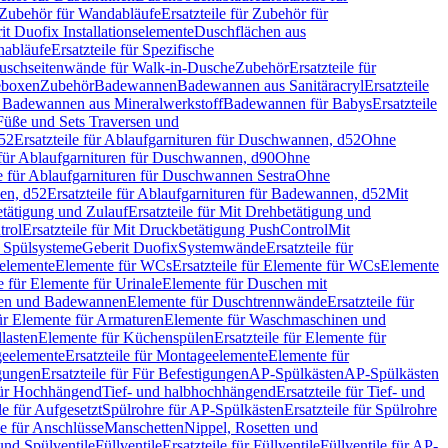
Zubehör für Wandabläufe
Ersatzteile für Zubehör für
t Duofix Installationselemente
Duschflächen aus
nabläufe
Ersatzteile für Spezifische
 Duschseitenwände für Walk-in-Dusche
Zubehör
Ersatzteile für
geboxen
Zubehör
Badewannen
Badewannen aus Sanitäracryl
Ersatzteile
ür Badewannen aus Mineralwerkstoff
Badewannen für Babys
Ersatzteile
s Füße und Sets Traversen und
d52
Ersatzteile für Ablaufgarnituren für Duschwannen, d52
Ohne
e für Ablaufgarnituren für Duschwannen, d90
Ohne
le für Ablaufgarnituren für Duschwannen Sestra
Ohne
en, d52
Ersatzteile für Ablaufgarnituren für Badewannen, d52
Mit
tätigung und Zulauf
Ersatzteile für Mit Drehbetätigung und
trol
Ersatzteile für Mit Druckbetätigung PushControl
Mit
d Spülsysteme
Geberit Duofix
Systemwände
Ersatzteile für
eelemente
Elemente für WCs
Ersatzteile für Elemente für WCs
Elemente
le für Elemente für Urinale
Elemente für Duschen mit
chen und Badewannen
Elemente für Duschtrennwände
Ersatzteile für
für Elemente für Armaturen
Elemente für Waschmaschinen und
llasten
Elemente für Küchenspülen
Ersatzteile für Elemente für
eelemente
Ersatzteile für Montageelemente
Elemente für
gungen
Ersatzteile für Für Befestigungen
AP-Spülkästen
AP-Spülkästen
 für Hochhängend
Tief- und halbhochhängend
Ersatzteile für Tief- und
le für Aufgesetzt
Spülrohre für AP-Spülkästen
Ersatzteile für Spülrohre
le für Anschlüsse
Manschetten
Nippel, Rosetten und
und Spülventile
Füllventile
Ersatzteile für Füllventile
Füllventile für AP-