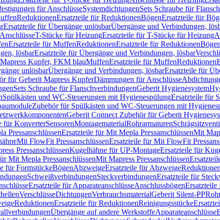
festigungen für Anschlüsse
Systemdichtungen
Sets Schraube für Flansc
Muffen
Reduktionen
Ersatzteile für Reduktionen
Bögen
Ersatzteile für Bö
r
Ersatzteile für Übergänge unlösbar
Übergänge und Verbindungen, lös
r Anschlüsse
T-Stücke für Heizung
Ersatzteile für T-Stücke für Heizung
A
fen
Ersatzteile für Muffen
Reduktionen
Ersatzteile für Reduktionen
Böge
gen, lösbar
Ersatzteile für Übergänge und Verbindungen, lösbar
Verschl
it Mapress Kupfer, FKM blau
Muffen
Ersatzteile für Muffen
Reduktionen
E
ergänge unlösbar
Übergänge und Verbindungen, lösbar
Ersatzteile für Ü
hör für Geberit Mapress Kupfer
Dämmungen für Anschlüsse
Abdichtunge
ngen
Sets Schraube für Flanschverbindungen
Geberit Hygienesystem
Hyg
n
Spülkästen und WC-Steuerungen mit Hygienespülung
Ersatzteile fü
nbaumodule
Zubehör für Spülkästen und WC-Steuerungen mit Hygienes
etzwerkkomponenten
Geberit Connect Zubehör für Geberit Hygienesy
e für Konverter
Sensoren
Montagematerial
Rohrarmaturen
Schrägsitzventi
la Pressanschlüssen
Ersatzteile für Mit Mepla Pressanschlüssen
Mit Map
lhähne
Mit FlowFit Pressanschlüssen
Ersatzteile für Mit FlowFit Pressan
press Pressanschlüssen
Kugelhähne für UP-Montage
Ersatzteile für Ku
 für Mit Mepla Pressanschlüssen
Mit Mapress Pressanschlüssen
Ersatztei
le für Formstücke
Bögen
Abzweige
Ersatzteile für Abzweige
Reduktione
bindungen
Schweißverbindungen
Steckverbindungen
Ersatzteile für Ste
nschlüsse
Ersatzteile für Apparateanschlüsse
Anschlussbögen
Ersatzteil
hellen
Verschlüsse
Dichtungen
Verbrauchsmaterial
Geberit Silent-PP
Roh
weige
Reduktionen
Ersatzteile für Reduktionen
Reinigungsstücke
Ersatzte
allverbindungen
Übergänge auf andere Werkstoffe
Apparateanschlüsse
E