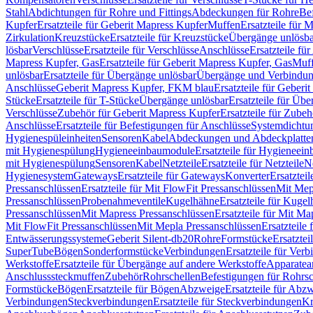
Stahl
Abdichtungen für Rohre und Fittings
Abdeckungen für Rohre
Be
Kupfer
Ersatzteile für Geberit Mapress Kupfer
Muffen
Ersatzteile für 
Zirkulation
Kreuzstücke
Ersatzteile für Kreuzstücke
Übergänge unlösba
lösbar
Verschlüsse
Ersatzteile für Verschlüsse
Anschlüsse
Ersatzteile fü
Mapress Kupfer, Gas
Ersatzteile für Geberit Mapress Kupfer, Gas
Muf
unlösbar
Ersatzteile für Übergänge unlösbar
Übergänge und Verbindun
Anschlüsse
Geberit Mapress Kupfer, FKM blau
Ersatzteile für Geber
Stücke
Ersatzteile für T-Stücke
Übergänge unlösbar
Ersatzteile für Üb
Verschlüsse
Zubehör für Geberit Mapress Kupfer
Ersatzteile für Zube
Anschlüsse
Ersatzteile für Befestigungen für Anschlüsse
Systemdichtu
Hygienespüleinheiten
Sensoren
Kabel
Abdeckungen und Abdeckplatte
mit Hygienespülung
Hygieneeinbaumodule
Ersatzteile für Hygieneei
mit Hygienespülung
Sensoren
Kabel
Netzteile
Ersatzteile für Netzteile
N
Hygienesystem
Gateways
Ersatzteile für Gateways
Konverter
Ersatzteil
Pressanschlüssen
Ersatzteile für Mit FlowFit Pressanschlüssen
Mit Mep
Pressanschlüssen
Probenahmeventile
Kugelhähne
Ersatzteile für Kuge
Pressanschlüssen
Mit Mapress Pressanschlüssen
Ersatzteile für Mit Ma
Mit FlowFit Pressanschlüssen
Mit Mepla Pressanschlüssen
Ersatzteile
Entwässerungssysteme
Geberit Silent-db20
Rohre
Formstücke
Ersatztei
SuperTube
Bögen
Sonderformstücke
Verbindungen
Ersatzteile für Ver
Werkstoffe
Ersatzteile für Übergänge auf andere Werkstoffe
Apparatea
Anschlusssteckmuffen
Zubehör
Rohrschellen
Befestigungen für Rohrsc
Formstücke
Bögen
Ersatzteile für Bögen
Abzweige
Ersatzteile für Abz
Verbindungen
Steckverbindungen
Ersatzteile für Steckverbindungen
Kr