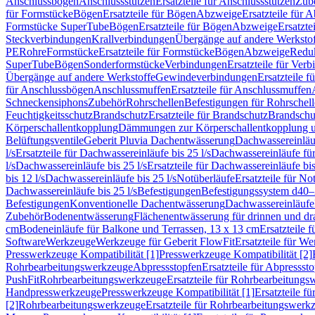
Anschlussbögen
Anschlussstutzen
Ersatzteile für Anschlussstutzen
Zub
für Formstücke
Bögen
Ersatzteile für Bögen
Abzweige
Ersatzteile für 
Formstücke SuperTube
Bögen
Ersatzteile für Bögen
Abzweige
Ersatzte
Steckverbindungen
Krallverbindungen
Übergänge auf andere Werksto
PE
Rohre
Formstücke
Ersatzteile für Formstücke
Bögen
Abzweige
Redu
SuperTube
Bögen
Sonderformstücke
Verbindungen
Ersatzteile für Ver
Übergänge auf andere Werkstoffe
Gewindeverbindungen
Ersatzteile 
für Anschlussbögen
Anschlussmuffen
Ersatzteile für Anschlussmuffen
Schneckensiphons
Zubehör
Rohrschellen
Befestigungen für Rohrschel
Feuchtigkeitsschutz
Brandschutz
Ersatzteile für Brandschutz
Brandschu
Körperschallentkopplung
Dämmungen zur Körperschallentkopplung 
Belüftungsventile
Geberit Pluvia Dachentwässerung
Dachwassereinläu
l/s
Ersatzteile für Dachwassereinläufe bis 25 l/s
Dachwassereinläufe fü
l/s
Dachwassereinläufe bis 25 l/s
Ersatzteile für Dachwassereinläufe bis
bis 12 l/s
Dachwassereinläufe bis 25 l/s
Notüberläufe
Ersatzteile für No
Dachwassereinläufe bis 25 l/s
Befestigungen
Befestigungssystem d40
Befestigungen
Konventionelle Dachentwässerung
Dachwassereinläufe
Zubehör
Bodenentwässerung
Flächenentwässerung für drinnen und d
cm
Bodeneinläufe für Balkone und Terrassen, 13 x 13 cm
Ersatzteile 
Software
Werkzeuge
Werkzeuge für Geberit FlowFit
Ersatzteile für W
Presswerkzeuge Kompatibilität [1]
Presswerkzeuge Kompatibilität [2]
Rohrbearbeitungswerkzeuge
Abpressstopfen
Ersatzteile für Abpressst
PushFit
Rohrbearbeitungswerkzeuge
Ersatzteile für Rohrbearbeitung
Handpresswerkzeuge
Presswerkzeuge Kompatibilität [1]
Ersatzteile f
[2]
Rohrbearbeitungswerkzeuge
Ersatzteile für Rohrbearbeitungswerk