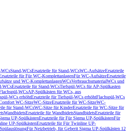
nd-WCs
Stand-WCs
Ersatzteile für Stand-WCs
WC-Aufsätze
Ersatzteile
Ersatzteile für Für WC-Komplettanlagen
Für WC-Aufsätze
Ersatzteile
fsätze und WC-Komplettanlagen
WCs
Verbrauchsmaterial
WCs und
d-WCs
Ersatzteile für Stand-WCs
Tiefspül-WCs für AP-Spülkasten
r Flachspül-WCs
AP-Spülkästen für WCs, aus
fspül-WCs erhöht
Ersatzteile für Tiefspül-WCs erhöht
Flachspül-WCs
r Comfort WC-Sitze
WC-Sitze
Ersatzteile für WC-Sitze
WC-
eile für Stand-WCs
WC-Sitze für Kinder
Ersatzteile für WC-Sitze für
ts
Wandbidets
Ersatzteile für Wandbidets
Standbidets
Ersatzteile für
Sigma UP-Spülkästen
Ersatzteile für Für Sigma UP-Spülkästen
Für
line UP-Spülkästen
Ersatzteile für Für Twinline UP-
 Spülauslösung
Für Netzbetrieb, für Geberit Sigma UP-Spülkästen 12