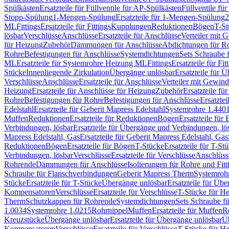
Spülkästen
Ersatzteile für Füllventile für AP-Spülkästen
Füllventile fü
Stopp-Spülung
1-Mengen-Spülung
Ersatzteile für 1-Mengen-Spülung
2
ML
Fittings
Ersatzteile für Fittings
Kupplungen
Reduktionen
Bögen
T-St
lösbar
Verschlüsse
Anschlüsse
Ersatzteile für Anschlüsse
Verteiler mit 
für Heizung
Zubehör
Dämmungen für Anschlüsse
Abdichtungen für Ro
Rohre
Befestigungen für Anschlüsse
Systemdichtungen
Sets Schraube 
ML
Ersatzteile für Systemrohre Heizung ML
Fittings
Ersatzteile für Fit
Stücke
Innenliegende Zirkulation
Übergänge unlösbar
Ersatzteile für 
Verschlüsse
Anschlüsse
Ersatzteile für Anschlüsse
Verteiler mit Gewin
Heizung
Ersatzteile für Anschlüsse für Heizung
Zubehör
Ersatzteile fü
Rohre
Befestigungen für Rohre
Befestigungen für Anschlüsse
Ersatzte
Edelstahl
Ersatzteile für Geberit Mapress Edelstahl
Systemrohre 1.440
Muffen
Reduktionen
Ersatzteile für Reduktionen
Bögen
Ersatzteile für
Verbindungen, lösbar
Ersatzteile für Übergänge und Verbindungen, lö
Mapress Edelstahl, Gas
Ersatzteile für Geberit Mapress Edelstahl, Gas
Reduktionen
Bögen
Ersatzteile für Bögen
T-Stücke
Ersatzteile für T-St
Verbindungen, lösbar
Verschlüsse
Ersatzteile für Verschlüsse
Anschlüss
Rohrende
Dämmungen für Anschlüsse
Isolierungen für Rohre und Fitt
Schraube für Flanschverbindungen
Geberit Mapress Therm
Systemroh
Stücke
Ersatzteile für T-Stücke
Übergänge unlösbar
Ersatzteile für Üb
Kompensatoren
Verschlüsse
Ersatzteile für Verschlüsse
T-Stücke für H
Therm
Schutzkappen für Rohrende
Systemdichtungen
Sets Schraube f
1.0034
Systemrohre 1.0215
Rohrnippel
Muffen
Ersatzteile für Muffen
R
Kreuzstücke
Übergänge unlösbar
Ersatzteile für Übergänge unlösbar
Üb
Kompensatoren
Verschlüsse
Ersatzteile für Verschlüsse
T-Stücke für H