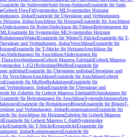
Ersatzteile für Spülventile
Spül-Stopp-Spülung
Ersatzteile für Spül-
me
Geberit FlowFit
Systemrohre ML
Systemrohre Heizung
indungen, lösbar
Ersatzteile für Übergänge und Verbindungen,
r Heizung, lösbar
Anschlüsse für Heizung
Ersatzteile für Anschlüsse
s
Abdeckungen für Rohre
Abdeckung für Fittings
Befestigungen für
e ML
Ersatzteile für Systemrohre ML
Systemrohre Heizung
r Reduktionen
Winkel
Ersatzteile für Winkel
T-Stücke
Ersatzteile für T-
r Übergänge und Verbindungen, lösbar
Verschlüsse
Ersatzteile für
Heizung
Ersatzteile für T-Stücke für Heizung
Anschlüsse für
ngs
Abdichtungen für Anschlüsse
Abdeckungen für
r Flanschverbindungen
Geberit Mapress Edelstahl
Geberit Mapress
 Systemrohre 1.4521
Rohrnippel
Muffen
Ersatzteile für
nge unlösbar
Ersatzteile für Übergänge unlösbar
Übergänge und
le für Verschlüsse
Anschlüsse
Ersatzteile für Anschlüsse
Geberit
en
Ersatzteile für Muffen
Reduktionen
Ersatzteile für
nd Verbindungen, lösbar
Ersatzteile für Übergänge und
zteile für Zubehör für Geberit Mapress Edelstahl
Schutzkappen für
Ersatzteile für Befestigungen für Anschlüsse
Systemdichtungen
Sets
duktionen
Ersatzteile für Reduktionen
Bögen
Ersatzteile für Bögen
T-
bergänge und Verbindungen, lösbar
Kompensatoren
Ersatzteile für
zteile für Anschlüsse für Heizung
Zubehör für Geberit Mapress
hl
Ersatzteile für Geberit Mapress C-Stahl
Systemrohre
ücke
Ersatzteile für T-Stücke
Kreuzstücke
Ersatzteile für
indungen, lösbar
Kompensatoren
Ersatzteile für
zteile für Anschlüsse für Heizung
Zubehör für Geberit Mapress C-