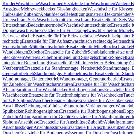
Kinder
Waschtische
Waschrinnen
Ersatzteile für Waschrinnen
Weitere 
Ausgüsse
Mehrzweckbecken
Gipsfangbecken
Waschtische für Klasse
Halbsäulen
Zubehör
Ablaufdeckel
Befestigungsmaterial
Dekorblenden
W
Unterschrank
Sets Waschtisch mit Unterschrank
Ersatzteile für Sets W
Unterschrank
Badezimmermöbel
Waschtischunterschränke
Ersatzteile 
Doppelwaschtische
Ersatzteile für Für Doppelwaschtische
Für Möbelw
Eckwaschtische
Ersatzteile für Für Eckwaschtische
Waschtischplatten
E
rechteckig
Ersatzteile für Für Aufsatzwaschtisch rechteckig
Seitenschr
Hochschränke
Mittelhochschränke
Ersatzteile für Mittelhochschränke
H
Wandablagen
Zubehör
Ersatzteile für Zubehör
Schubladeneinsätze un
Steckdosen
Weiteres Zubehör
Spiegel und Spiegelschränke
Spiegel
Ersa
integrierter Beleuchtung
Ersatzteile für Mit integrierter Beleuchtung
Zu
Netzbetrieb
Ersatzteile für Standmontage, Netzbetrieb
Standmontage, Ba
Generatorbetrieb
Standmontage, Einhebelmischer
Ersatzteile für Stan
Wandmontage, Batteriebetrieb
Wandmontage, Generatorbetrieb
Ersatz
für Zubehör
Für Waschtischarmaturen
Ersatzteile für Für Waschtischa
Ablaufgarnituren für Waschbecken
Rohrbogensiphons
Ersatzteile für
Waschbecken
Ersatzteile für Tauchrohrsiphons für Waschbecken
Tauch
für UP-Siphons
Waschbeckenanschlüsse
Ersatzteile für Waschbeckena
Anschlüsse
Dichtungen
Löthülsen
Standrohre
Verlängerungen
Wandeinb
Spülbecken
Rohrbogensiphons
Ersatzteile für Rohrbogensiphons
Dopp
Zubehör
Ablaufgarnituren für Geräte
Ersatzteile für Ablaufgarnituren 
Siphons
Anschlüsse
Ersatzteile für Anschlüsse
Zubehör
Ablaufgarnitur
Anschlussbögen
Anschlussstutzen
Ersatzteile für Anschlussstutzen
Abla
Duschen
Ersatzteile für Bodenentwässerung für Duschen
Duschrinnen