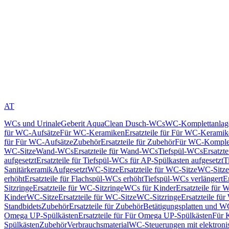
AT
WCs und Urinale
Geberit AquaClean Dusch-WCs
WC-Komplettanlag
für WC-Aufsätze
Für WC-Keramiken
Ersatzteile für Für WC-Kerami
für Für WC-Aufsätze
Zubehör
Ersatzteile für Zubehör
Für WC-Komplet
WC-Sitze
Wand-WCs
Ersatzteile für Wand-WCs
Tiefspül-WCs
Ersatzt
aufgesetzt
Ersatzteile für Tiefspül-WCs für AP-Spülkasten aufgesetzt
T
Sanitärkeramik
Aufgesetzt
WC-Sitze
Ersatzteile für WC-Sitze
WC-Sitze
erhöht
Ersatzteile für Flachspül-WCs erhöht
Tiefspül-WCs verlängert
E
Sitzringe
Ersatzteile für WC-Sitzringe
WCs für Kinder
Ersatzteile für 
Kinder
WC-Sitze
Ersatzteile für WC-Sitze
WC-Sitzringe
Ersatzteile fü
Standbidets
Zubehör
Ersatzteile für Zubehör
Betätigungsplatten und W
Omega UP-Spülkästen
Ersatzteile für Für Omega UP-Spülkästen
Für 
Spülkästen
Zubehör
Verbrauchsmaterial
WC-Steuerungen mit elektroni