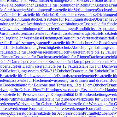
ehör
Rohrschellen
Verschlüsse
Dichtungen
Schutzdeckel
Verbrauchsmater
Abzweige
Reduktionen
Ersatzteile für Reduktionen
Reinigungsstücke
Ersat
ile für Abzweige
Verbindungen
Ersatzteile für Verbindungen
Steckverbi
ffe
Zubehör
Ersatzteile für Zubehör
Rohrschellen
Verschlüsse
Dichtungen
ktionen
Reinigungsstücke
Ersatzteile für Reinigungsstücke
Übergänge
So
bindungen
Schweißverbindungen
Steckverbindungen
Ersatzteile für Ste
für Gewindeverbindungen
Flanschverbindungen
Bundbüchsen
Apparatean
Anschlussstutzen
Ersatzteile für Anschlussstutzen
Fertigabläufe
Ersatzteil
len
Tragschalen
Verschlüsse
Dichtungen
Bauschutze
Verbrauchsmaterial
Br
tz für Entwässerungssysteme
Ersatzteile für Brandschutz für Entwässe
und Luftschalldämmung
Feuchtigkeitsschutz
Abdichtungen
Lüftungsvent
fe
Ersatzteile für Dachwassereinläufe
Dachwassereinläufe bis 12 l/s
Ersa
r Rinnen
Ersatzteile für Dachwassereinläufe für Rinnen
Dachwassereinläu
 25 l/s
Dampfsperrenelemente
Ersatzteile für Dampfsperrenelemente
Für 
tüberläufe
Für Dachwassereinläufe bis 12 l/s
Ersatzteile für Für Dachwass
–200
Befestigungssystem d250–315
Zubehör
Ersatzteile für Zubehör
Für 
Ersatzteile für Dachwassereinläufe
Dampfsperrenelemente
Ersatzteile 
raußen
Ersatzteile für Flächenentwässerung für drinnen und draußen
Bode
für Bodeneinläufe für Balkone und Terrassen, 13 x 13 cm
Zubehör
Ersatz
erkzeuge für Geberit FlowFit
Handpresswerkzeuge
Ersatzteile für Hand
Ersatzteile für Presswerkzeuge Kompatibilität [2]
Rohrbearbeitungswer
opfen
Prüfmittel
Zubehör
Ersatzteile für Zubehör
Werkzeuge für Geberit P
swerkzeuge
Werkzeuge für Geberit Mepla
Ersatzteile für Werkzeuge für 
ür Presswerkzeuge Kompatibilität [1]
Presswerkzeuge Kompatibilität [2]
E
zeuge
Abpressstopfen
Ersatzteile für Abpressstopfen
Prüfmittel
Zubehör
We