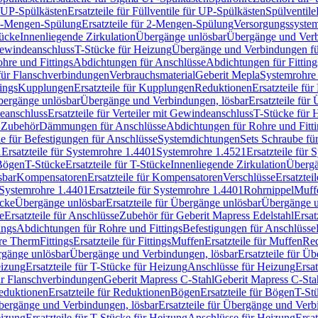
r UP-Spülkästen
Ersatzteile für Füllventile für UP-Spülkästen
Spülventile
-Mengen-Spülung
Ersatzteile für 2-Mengen-Spülung
Versorgungssyste
ücke
Innenliegende Zirkulation
Übergänge unlösbar
Übergänge und Verb
Gewindeanschluss
T-Stücke für Heizung
Übergänge und Verbindungen fü
hre und Fittings
Abdichtungen für Anschlüsse
Abdichtungen für Fitting
für Flanschverbindungen
Verbrauchsmaterial
Geberit Mepla
Systemrohr
tings
Kupplungen
Ersatzteile für Kupplungen
Reduktionen
Ersatzteile fü
Übergänge unlösbar
Übergänge und Verbindungen, lösbar
Ersatzteile fü
deanschluss
Ersatzteile für Verteiler mit Gewindeanschluss
T-Stücke für 
r Zubehör
Dämmungen für Anschlüsse
Abdichtungen für Rohre und Fitti
ile für Befestigungen für Anschlüsse
Systemdichtungen
Sets Schraube fü
1
Ersatzteile für Systemrohre 1.4401
Systemrohre 1.4521
Ersatzteile für
 Bögen
T-Stücke
Ersatzteile für T-Stücke
Innenliegende Zirkulation
Übergä
sbar
Kompensatoren
Ersatzteile für Kompensatoren
Verschlüsse
Ersatztei
Systemrohre 1.4401
Ersatzteile für Systemrohre 1.4401
Rohrnippel
Muff
ücke
Übergänge unlösbar
Ersatzteile für Übergänge unlösbar
Übergänge u
e
Ersatzteile für Anschlüsse
Zubehör für Geberit Mapress Edelstahl
Ersat
ings
Abdichtungen für Rohre und Fittings
Befestigungen für Anschlüsse
re Therm
Fittings
Ersatzteile für Fittings
Muffen
Ersatzteile für Muffen
Re
ergänge unlösbar
Übergänge und Verbindungen, lösbar
Ersatzteile für Ü
eizung
Ersatzteile für T-Stücke für Heizung
Anschlüsse für Heizung
Ersat
ür Flanschverbindungen
Geberit Mapress C-Stahl
Geberit Mapress C-Sta
eduktionen
Ersatzteile für Reduktionen
Bögen
Ersatzteile für Bögen
T-St
ergänge und Verbindungen, lösbar
Ersatzteile für Übergänge und Verb
eizung
Ersatzteile für T-Stücke für Heizung
Anschlüsse für Heizung
Ersat