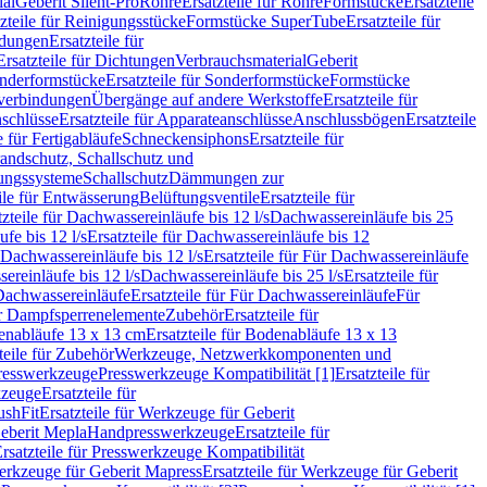
ial
Geberit Silent-Pro
Rohre
Ersatzteile für Rohre
Formstücke
Ersatzteile
zteile für Reinigungsstücke
Formstücke SuperTube
Ersatzteile für
ndungen
Ersatzteile für
Ersatzteile für Dichtungen
Verbrauchsmaterial
Geberit
nderformstücke
Ersatzteile für Sonderformstücke
Formstücke
ckverbindungen
Übergänge auf andere Werkstoffe
Ersatzteile für
schlüsse
Ersatzteile für Apparateanschlüsse
Anschlussbögen
Ersatzteile
e für Fertigabläufe
Schneckensiphons
Ersatzteile für
andschutz, Schallschutz und
rungssysteme
Schallschutz
Dämmungen zur
ile für Entwässerung
Belüftungsventile
Ersatzteile für
tzteile für Dachwassereinläufe bis 12 l/s
Dachwassereinläufe bis 25
fe bis 12 l/s
Ersatzteile für Dachwassereinläufe bis 12
Dachwassereinläufe bis 12 l/s
Ersatzteile für Für Dachwassereinläufe
ereinläufe bis 12 l/s
Dachwassereinläufe bis 25 l/s
Ersatzteile für
Dachwassereinläufe
Ersatzteile für Für Dachwassereinläufe
Für
für Dampfsperrenelemente
Zubehör
Ersatzteile für
nabläufe 13 x 13 cm
Ersatzteile für Bodenabläufe 13 x 13
teile für Zubehör
Werkzeuge, Netzwerkkomponenten und
presswerkzeuge
Presswerkzeuge Kompatibilität [1]
Ersatzteile für
kzeuge
Ersatzteile für
ushFit
Ersatzteile für Werkzeuge für Geberit
Geberit Mepla
Handpresswerkzeuge
Ersatzteile für
rsatzteile für Presswerkzeuge Kompatibilität
rkzeuge für Geberit Mapress
Ersatzteile für Werkzeuge für Geberit