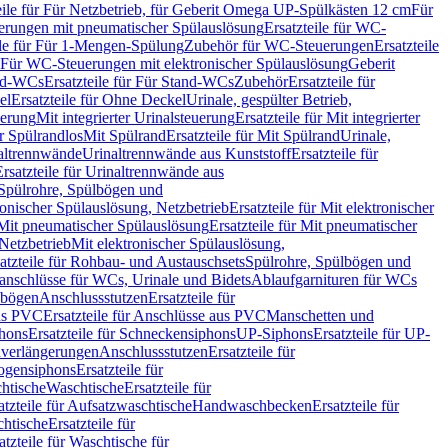
eile für Für Netzbetrieb, für Geberit Omega UP-Spülkästen 12 cm
Für
rungen mit pneumatischer Spülauslösung
Ersatzteile für WC-
ile für Für 1-Mengen-Spülung
Zubehör für WC-Steuerungen
Ersatzteile
ür Für WC-Steuerungen mit elektronischer Spülauslösung
Geberit
nd-WCs
Ersatzteile für Für Stand-WCs
Zubehör
Ersatzteile für
el
Ersatzteile für Ohne Deckel
Urinale, gespülter Betrieb,
uerung
Mit integrierter Urinalsteuerung
Ersatzteile für Mit integrierter
ür Spülrandlos
Mit Spülrand
Ersatzteile für Mit Spülrand
Urinale,
naltrennwände
Urinaltrennwände aus Kunststoff
Ersatzteile für
Ersatzteile für Urinaltrennwände aus
r Spülrohre, Spülbögen und
ronischer Spülauslösung, Netzbetrieb
Ersatzteile für Mit elektronischer
Mit pneumatischer Spülauslösung
Ersatzteile für Mit pneumatischer
 Netzbetrieb
Mit elektronischer Spülauslösung,
atzteile für Rohbau- und Austauschsets
Spülrohre, Spülbögen und
anschlüsse für WCs, Urinale und Bidets
Ablaufgarnituren für WCs
ssbögen
Anschlussstutzen
Ersatzteile für
us PVC
Ersatzteile für Anschlüsse aus PVC
Manschetten und
hons
Ersatzteile für Schneckensiphons
UP-Siphons
Ersatzteile für UP-
enverlängerungen
Anschlussstutzen
Ersatzteile für
ogensiphons
Ersatzteile für
htische
Waschtische
Ersatzteile für
atzteile für Aufsatzwaschtische
Handwaschbecken
Ersatzteile für
htische
Ersatzteile für
atzteile für Waschtische für