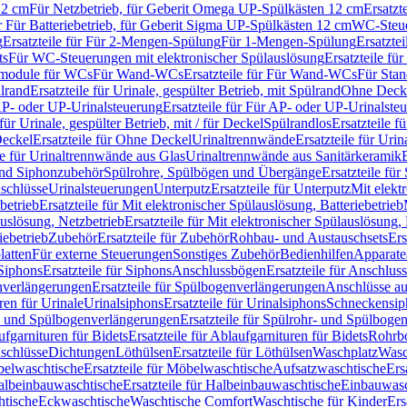
12 cm
Für Netzbetrieb, für Geberit Omega UP-Spülkästen 12 cm
Ersatzt
ür Für Batteriebetrieb, für Geberit Sigma UP-Spülkästen 12 cm
WC-Steue
g
Ersatzteile für Für 2-Mengen-Spülung
Für 1-Mengen-Spülung
Ersatzte
ts
Für WC-Steuerungen mit elektronischer Spülauslösung
Ersatzteile f
ärmodule für WCs
Für Wand-WCs
Ersatzteile für Für Wand-WCs
Für Sta
ülrand
Ersatzteile für Urinale, gespülter Betrieb, mit Spülrand
Ohne Deck
P- oder UP-Urinalsteuerung
Ersatzteile für Für AP- oder UP-Urinalste
 für Urinale, gespülter Betrieb, mit / für Deckel
Spülrandlos
Ersatzteile f
eckel
Ersatzteile für Ohne Deckel
Urinaltrennwände
Ersatzteile für Uri
le für Urinaltrennwände aus Glas
Urinaltrennwände aus Sanitärkeramik
nd Siphonzubehör
Spülrohre, Spülbögen und Übergänge
Ersatzteile fü
schlüsse
Urinalsteuerungen
Unterputz
Ersatzteile für Unterputz
Mit elekt
betrieb
Ersatzteile für Mit elektronischer Spülauslösung, Batteriebetrieb
auslösung, Netzbetrieb
Ersatzteile für Mit elektronischer Spülauslösung,
iebetrieb
Zubehör
Ersatzteile für Zubehör
Rohbau- und Austauschsets
Ers
atten
Für externe Steuerungen
Sonstiges Zubehör
Bedienhilfen
Apparate
Siphons
Ersatzteile für Siphons
Anschlussbögen
Ersatzteile für Anschlu
verlängerungen
Ersatzteile für Spülbogenverlängerungen
Anschlüsse a
ren für Urinale
Urinalsiphons
Ersatzteile für Urinalsiphons
Schneckensip
- und Spülbogenverlängerungen
Ersatzteile für Spülrohr- und Spülbog
fgarnituren für Bidets
Ersatzteile für Ablaufgarnituren für Bidets
Rohrb
schlüsse
Dichtungen
Löthülsen
Ersatzteile für Löthülsen
Waschplatz
Wasc
elwaschtische
Ersatzteile für Möbelwaschtische
Aufsatzwaschtische
Ers
albeinbauwaschtische
Ersatzteile für Halbeinbauwaschtische
Einbauwasc
htische
Eckwaschtische
Waschtische Comfort
Waschtische für Kinder
Ers