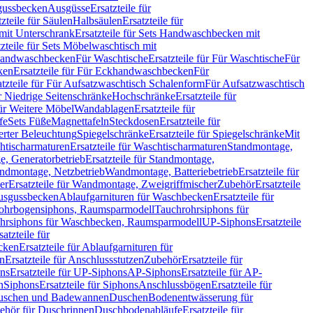
sgussbecken
Ausgüsse
Ersatzteile für
tzteile für Säulen
Halbsäulen
Ersatzteile für
mit Unterschrank
Ersatzteile für Sets Handwaschbecken mit
tzteile für Sets Möbelwaschtisch mit
 Handwaschbecken
Für Waschtische
Ersatzteile für Für Waschtische
Für
ken
Ersatzteile für Für Eckhandwaschbecken
Für
atzteile für Für Aufsatzwaschtisch Schalenform
Für Aufsatzwaschtisch
ür Niedrige Seitenschränke
Hochschränke
Ersatzteile für
für Weitere Möbel
Wandablagen
Ersatzteile für
fe
Sets Füße
Magnettafeln
Steckdosen
Ersatzteile für
ierter Beleuchtung
Spiegelschränke
Ersatzteile für Spiegelschränke
Mit
htischarmaturen
Ersatzteile für Waschtischarmaturen
Standmontage,
, Generatorbetrieb
Ersatzteile für Standmontage,
andmontage, Netzbetrieb
Wandmontage, Batteriebetrieb
Ersatzteile für
er
Ersatzteile für Wandmontage, Zweigriffmischer
Zubehör
Ersatzteile
Ausgussbecken
Ablaufgarnituren für Waschbecken
Ersatzteile für
 Rohrbogensiphons, Raumsparmodell
Tauchrohrsiphons für
rohrsiphons für Waschbecken, Raumsparmodell
UP-Siphons
Ersatzteile
satzteile für
ecken
Ersatzteile für Ablaufgarnituren für
en
Ersatzteile für Anschlussstutzen
Zubehör
Ersatzteile für
ns
Ersatzteile für UP-Siphons
AP-Siphons
Ersatzteile für AP-
n
Siphons
Ersatzteile für Siphons
Anschlussbögen
Ersatzteile für
uschen und Badewannen
Duschen
Bodenentwässerung für
behör für Duschrinnen
Duschbodenabläufe
Ersatzteile für