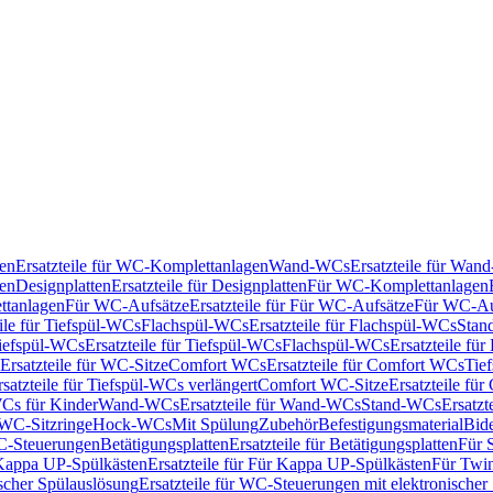
en
Ersatzteile für WC-Komplettanlagen
Wand-WCs
Ersatzteile für Wa
ken
Designplatten
Ersatzteile für Designplatten
Für WC-Komplettanlagen
tanlagen
Für WC-Aufsätze
Ersatzteile für Für WC-Aufsätze
Für WC-Au
eile für Tiefspül-WCs
Flachspül-WCs
Ersatzteile für Flachspül-WCs
Stan
iefspül-WCs
Ersatzteile für Tiefspül-WCs
Flachspül-WCs
Ersatzteile fü
Ersatzteile für WC-Sitze
Comfort WCs
Ersatzteile für Comfort WCs
Tie
rsatzteile für Tiefspül-WCs verlängert
Comfort WC-Sitze
Ersatzteile fü
WCs für Kinder
Wand-WCs
Ersatzteile für Wand-WCs
Stand-WCs
Ersatzt
r WC-Sitzringe
Hock-WCs
Mit Spülung
Zubehör
Befestigungsmaterial
Bide
C-Steuerungen
Betätigungsplatten
Ersatzteile für Betätigungsplatten
Für 
Kappa UP-Spülkästen
Ersatzteile für Für Kappa UP-Spülkästen
Für Twin
scher Spülauslösung
Ersatzteile für WC-Steuerungen mit elektronischer