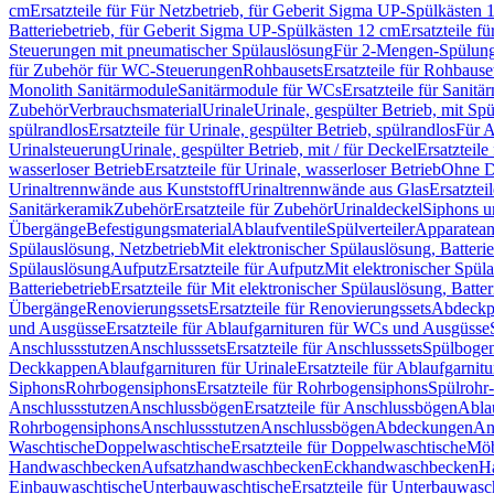
cm
Ersatzteile für Für Netzbetrieb, für Geberit Sigma UP-Spülkästen 
Batteriebetrieb, für Geberit Sigma UP-Spülkästen 12 cm
Ersatzteile f
Steuerungen mit pneumatischer Spülauslösung
Für 2-Mengen-Spülun
für Zubehör für WC-Steuerungen
Rohbausets
Ersatzteile für Rohbause
Monolith Sanitärmodule
Sanitärmodule für WCs
Ersatzteile für Sanit
Zubehör
Verbrauchsmaterial
Urinale
Urinale, gespülter Betrieb, mit Sp
spülrandlos
Ersatzteile für Urinale, gespülter Betrieb, spülrandlos
Für A
Urinalsteuerung
Urinale, gespülter Betrieb, mit / für Deckel
Ersatzteile
wasserloser Betrieb
Ersatzteile für Urinale, wasserloser Betrieb
Ohne D
Urinaltrennwände aus Kunststoff
Urinaltrennwände aus Glas
Ersatztei
Sanitärkeramik
Zubehör
Ersatzteile für Zubehör
Urinaldeckel
Siphons u
Übergänge
Befestigungsmaterial
Ablaufventile
Spülverteiler
Apparatean
Spülauslösung, Netzbetrieb
Mit elektronischer Spülauslösung, Batterie
Spülauslösung
Aufputz
Ersatzteile für Aufputz
Mit elektronischer Spül
Batteriebetrieb
Ersatzteile für Mit elektronischer Spülauslösung, Batter
Übergänge
Renovierungssets
Ersatzteile für Renovierungssets
Abdeckpl
und Ausgüsse
Ersatzteile für Ablaufgarnituren für WCs und Ausgüsse
Anschlussstutzen
Anschlusssets
Ersatzteile für Anschlusssets
Spülbogen
Deckkappen
Ablaufgarnituren für Urinale
Ersatzteile für Ablaufgarnitu
Siphons
Rohrbogensiphons
Ersatzteile für Rohrbogensiphons
Spülrohr
Anschlussstutzen
Anschlussbögen
Ersatzteile für Anschlussbögen
Ablau
Rohrbogensiphons
Anschlussstutzen
Anschlussbögen
Abdeckungen
An
Waschtische
Doppelwaschtische
Ersatzteile für Doppelwaschtische
Möb
Handwaschbecken
Aufsatzhandwaschbecken
Eckhandwaschbecken
H
Einbauwaschtische
Unterbauwaschtische
Ersatzteile für Unterbauwasc