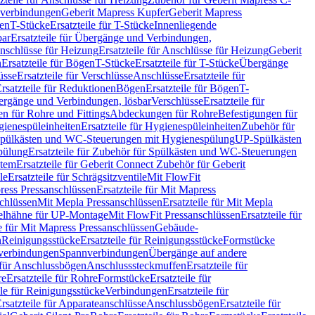
hverbindungen
Geberit Mapress Kupfer
Geberit Mapress
gen
T-Stücke
Ersatzteile für T-Stücke
Innenliegende
bar
Ersatzteile für Übergänge und Verbindungen,
nschlüsse für Heizung
Ersatzteile für Anschlüsse für Heizung
Geberit
n
Ersatzteile für Bögen
T-Stücke
Ersatzteile für T-Stücke
Übergänge
üsse
Ersatzteile für Verschlüsse
Anschlüsse
Ersatzteile für
rsatzteile für Reduktionen
Bögen
Ersatzteile für Bögen
T-
bergänge und Verbindungen, lösbar
Verschlüsse
Ersatzteile für
n für Rohre und Fittings
Abdeckungen für Rohre
Befestigungen für
ienespüleinheiten
Ersatzteile für Hygienespüleinheiten
Zubehör für
r Spülkästen und WC-Steuerungen mit Hygienespülung
UP-Spülkästen
pülung
Ersatzteile für Zubehör für Spülkästen und WC-Steuerungen
stem
Ersatzteile für Geberit Connect Zubehör für Geberit
le
Ersatzteile für Schrägsitzventile
Mit FlowFit
ress Pressanschlüssen
Ersatzteile für Mit Mapress
schlüssen
Mit Mepla Pressanschlüssen
Ersatzteile für Mit Mepla
gelhähne für UP-Montage
Mit FlowFit Pressanschlüssen
Ersatzteile für
le für Mit Mapress Pressanschlüssen
Gebäude-
n
Reinigungsstücke
Ersatzteile für Reinigungsstücke
Formstücke
ckverbindungen
Spannverbindungen
Übergänge auf andere
e für Anschlussbögen
Anschlusssteckmuffen
Ersatzteile für
re
Ersatzteile für Rohre
Formstücke
Ersatzteile für
ile für Reinigungsstücke
Verbindungen
Ersatzteile für
rsatzteile für Apparateanschlüsse
Anschlussbögen
Ersatzteile für