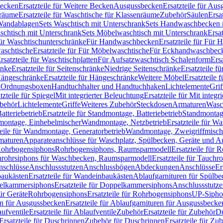
Becken
Ersatzteile für Weitere Becken
Ausgussbecken
Ersatzteile für Au
nräume
Ersatzteile für Waschtische für Klassenräume
Zubehör
Säulen
Ersa
andablagen
Sets Waschtisch mit Unterschrank
Sets Handwaschbecken 
aschtisch mit Unterschrank
Sets Möbelwaschtisch mit Unterschrank
Ersa
für Waschtischunterschränke
Für Handwaschbecken
Ersatzteile für Für
aschtische
Ersatzteile für Für Möbelwaschtische
Für Eckhandwaschbec
rsatzteile für Waschtischplatten
Für Aufsatzwaschtisch Schalenform
Ers
änke
Ersatzteile für Seitenschränke
Niedrige Seitenschränke
Ersatzteile f
ängeschränke
Ersatzteile für Hängeschränke
Weitere Möbel
Ersatzteile 
d Ordnungsboxen
Handtuchhalter und Handtuchhaken
Lichtelemente
Grif
tzteile für Spiegel
Mit integrierter Beleuchtung
Ersatzteile für Mit integr
behör
Lichtelemente
Griffe
Weiteres Zubehör
Steckdosen
Armaturen
Wasc
tteriebetrieb
Ersatzteile für Standmontage, Batteriebetrieb
Standmontage
dmontage, Einhebelmischer
Wandmontage, Netzbetrieb
Ersatzteile für W
teile für Wandmontage, Generatorbetrieb
Wandmontage, Zweigriffmisch
rmaturen
Apparateanschlüsse für Waschplatz, Spülbecken, Geräte und 
 Rohrbogensiphons
Rohrbogensiphons, Raumsparmodell
Ersatzteile für
rohrsiphons für Waschbecken, Raumsparmodell
Ersatzteile für Tauch
nschlüsse
Anschlussstutzen
Anschlussbögen
Abdeckungen
Anschlüsse
Er
aukästen
Ersatzteile für Wandeinbaukästen
Ablaufgarnituren für Spülb
elkammersiphons
Ersatzteile für Doppelkammersiphons
Anschlussstutz
für Geräte
Rohrbogensiphons
Ersatzteile für Rohrbogensiphons
UP-Sipho
en für Ausgussbecken
Ersatzteile für Ablaufgarnituren für Ausgussbecke
ufventile
Ersatzteile für Ablaufventile
Zubehör
Ersatzteile für Zubehör
D
Ersatzteile für Duschrinnen
Zubehör für Duschrinnen
Ersatzteile für Zu