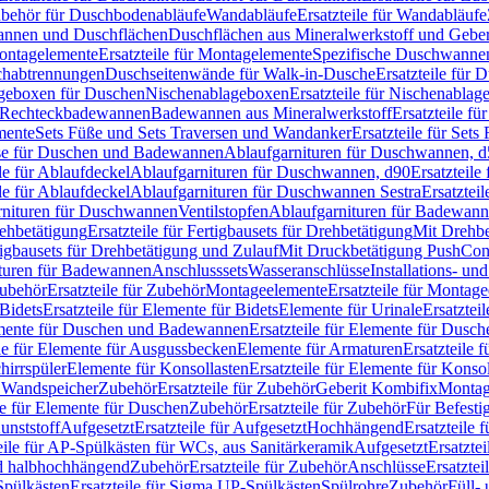
Zubehör für Duschbodenabläufe
Wandabläufe
Ersatzteile für Wandabläufe
wannen und Duschflächen
Duschflächen aus Mineralwerkstoff und Geberi
ntagelemente
Ersatzteile für Montagelemente
Spezifische Duschwanne
schabtrennungen
Duschseitenwände für Walk-in-Dusche
Ersatzteile für
lageboxen für Duschen
Nischenablageboxen
Ersatzteile für Nischenabla
ür Rechteckbadewannen
Badewannen aus Mineralwerkstoff
Ersatzteile f
mente
Sets Füße und Sets Traversen und Wandanker
Ersatzteile für Set
se für Duschen und Badewannen
Ablaufgarnituren für Duschwannen, 
ile für Ablaufdeckel
Ablaufgarnituren für Duschwannen, d90
Ersatzteil
ile für Ablaufdeckel
Ablaufgarnituren für Duschwannen Sestra
Ersatztei
rnituren für Duschwannen
Ventilstopfen
Ablaufgarnituren für Badewann
rehbetätigung
Ersatzteile für Fertigbausets für Drehbetätigung
Mit Drehbe
rtigbausets für Drehbetätigung und Zulauf
Mit Druckbetätigung PushCon
ituren für Badewannen
Anschlusssets
Wasseranschlüsse
Installations- un
ubehör
Ersatzteile für Zubehör
Montageelemente
Ersatzteile für Montag
Bidets
Ersatzteile für Elemente für Bidets
Elemente für Urinale
Ersatztei
mente für Duschen und Badewannen
Ersatzteile für Elemente für Dus
ile für Elemente für Ausgussbecken
Elemente für Armaturen
Ersatzteile 
hirrspüler
Elemente für Konsollasten
Ersatzteile für Elemente für Konso
r Wandspeicher
Zubehör
Ersatzteile für Zubehör
Geberit Kombifix
Montag
le für Elemente für Duschen
Zubehör
Ersatzteile für Zubehör
Für Befesti
unststoff
Aufgesetzt
Ersatzteile für Aufgesetzt
Hochhängend
Ersatzteile
eile für AP-Spülkästen für WCs, aus Sanitärkeramik
Aufgesetzt
Ersatztei
nd halbhochhängend
Zubehör
Ersatzteile für Zubehör
Anschlüsse
Ersatztei
pülkästen
Ersatzteile für Sigma UP-Spülkästen
Spülrohre
Zubehör
Füll- 