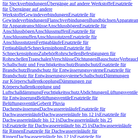
für Steckverbindungen
Übergänge auf andere Werkstoffe
Ersatzteile
für Übergänge auf andere
Werkstoffe
Gewindeverbindungen
Ersatzteile für
Gewindeverbindungen
Flanschverbindungen
Bundbüchsen
Apparatean
für Apparateanschlüsse
Anschlussbögen
Ersatzteile für
Anschlussbögen
Anschlussmuffen
Ersatzteile für
Anschlussmuffen
Anschlussstutzen
Ersatzteile für
Anschlussstutzen
Fertigabläufe
Ersatzteile für
Fertigabläufe
Schneckensiphons
Ersatzteile für
Schneckensiphons
Zubehör
Rohrschellen
Befestigungen für
Rohrschellen
Tragschalen
Verschlüsse
Dichtungen
Bauschutze
Verbrauc
Schallschutz und Feuchtigkeitsschutz
Brandschutz
Ersatzteile für
Brandschutz
Brandschutz für Entwässerungssysteme
Ersatzteile für
Brandschutz für Entwässerungssysteme
Schallschutz
Dämmungen
zur Körperschallentkopplung
Dämmungen zur
Körperschallentkopplung und
Luftschalldämmung
Feuchtigkeitsschutz
Abdichtungen
Lüftungsventile
für Entwässerung
Belüftungsventile
Ersatzteile für
Belüftungsventile
Geberit Pluvia
Dachentwässerung
Dachwassereinläufe
Ersatzteile für
Dachwassereinläufe
Dachwassereinläufe bis 12 l/s
Ersatzteile für
Dachwassereinläufe bis 12 l/s
Dachwassereinläufe bis 25
l/s
Ersatzteile für Dachwassereinläufe bis 25 l/s
Dachwassereinläufe
für Rinnen
Ersatzteile für Dachwassereinläufe für
Rinnen
Dachwassereinläufe bis 12 l/s
Ersatzteile für