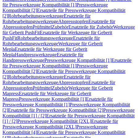
für Presswerkzeuge Kompatibilität [1]
Presswerkzeuge
Kompatibilität [2]
Ersatzteile für Presswerkzeuge Kompatibilität
[2]
Rohrbearbeitungswerkzeuge
Ersatzteile für
Rohrbearbeitungswerkzeuge
Abpressstopfen
Ersatzteile für
Abpressstopfen
Prüfmittel
Zubehör
Ersatzteile für Zubehör
Werkzeuge
für Geberit PushFit
Ersatzteile für Werkzeuge für Geberit
PushFit
Rohrbearbeitungswerkzeuge
Ersatzteile für
Rohrbearbeitungswerkzeuge
Werkzeuge für Geberit
Mepla
Ersatzteile für Werkzeuge für Geberit
Mepla
Handpresswerkzeuge
Ersatzteile für
Handpresswerkzeuge
Presswerkzeuge Kompatibilität [1]
Ersatzteile
für Presswerkzeuge Kompatibilität [1]
Presswerkzeuge
Kompatibilität [2]
Ersatzteile für Presswerkzeuge Kompatibilität
[2]
Rohrbearbeitungswerkzeuge
Ersatzteile für
Rohrbearbeitungswerkzeuge
Abpressstopfen
Ersatzteile für
Abpressstopfen
Prüfmittel
Zubehör
Werkzeuge für Geberit
Mapress
Ersatzteile für Werkzeuge für Geberit
Mapress
Presswerkzeuge Kompatibilität [1]
Ersatzteile für
Presswerkzeuge Kompatibilität [1]
Presswerkzeuge Kompatibilität
[2]
Ersatzteile für Presswerkzeuge Kompatibilität [2]
Presswerkzeuge
Kompatibilität [1] / [2]
Ersatzteile für Presswerkzeuge Kompatibilität
[1] / [2]
Presswerkzeuge Kompatibilität [2XL]
Ersatzteile für
Presswerkzeuge Kompatibilität [2XL]
Presswerkzeuge
Kompatibilität [4]
Ersatzteile für Presswerkzeuge Kompatibilität
[4]
Rohrbearbeitungswerkzeuge
Ersatzteile für