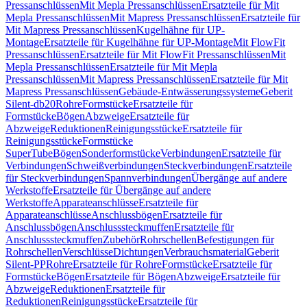
Pressanschlüssen
Mit Mepla Pressanschlüssen
Ersatzteile für Mit
Mepla Pressanschlüssen
Mit Mapress Pressanschlüssen
Ersatzteile für
Mit Mapress Pressanschlüssen
Kugelhähne für UP-
Montage
Ersatzteile für Kugelhähne für UP-Montage
Mit FlowFit
Pressanschlüssen
Ersatzteile für Mit FlowFit Pressanschlüssen
Mit
Mepla Pressanschlüssen
Ersatzteile für Mit Mepla
Pressanschlüssen
Mit Mapress Pressanschlüssen
Ersatzteile für Mit
Mapress Pressanschlüssen
Gebäude-Entwässerungssysteme
Geberit
Silent-db20
Rohre
Formstücke
Ersatzteile für
Formstücke
Bögen
Abzweige
Ersatzteile für
Abzweige
Reduktionen
Reinigungsstücke
Ersatzteile für
Reinigungsstücke
Formstücke
SuperTube
Bögen
Sonderformstücke
Verbindungen
Ersatzteile für
Verbindungen
Schweißverbindungen
Steckverbindungen
Ersatzteile
für Steckverbindungen
Spannverbindungen
Übergänge auf andere
Werkstoffe
Ersatzteile für Übergänge auf andere
Werkstoffe
Apparateanschlüsse
Ersatzteile für
Apparateanschlüsse
Anschlussbögen
Ersatzteile für
Anschlussbögen
Anschlusssteckmuffen
Ersatzteile für
Anschlusssteckmuffen
Zubehör
Rohrschellen
Befestigungen für
Rohrschellen
Verschlüsse
Dichtungen
Verbrauchsmaterial
Geberit
Silent-PP
Rohre
Ersatzteile für Rohre
Formstücke
Ersatzteile für
Formstücke
Bögen
Ersatzteile für Bögen
Abzweige
Ersatzteile für
Abzweige
Reduktionen
Ersatzteile für
Reduktionen
Reinigungsstücke
Ersatzteile für