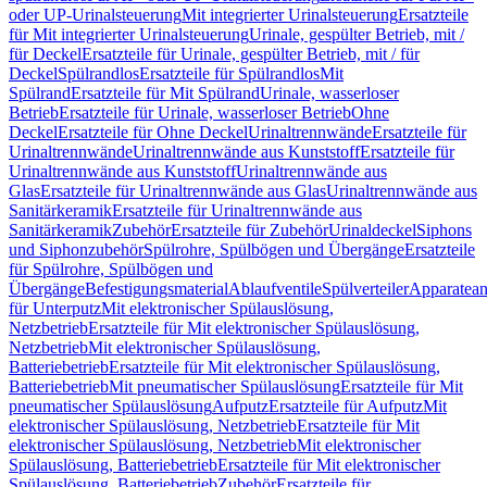
oder UP-Urinalsteuerung
Mit integrierter Urinalsteuerung
Ersatzteile
für Mit integrierter Urinalsteuerung
Urinale, gespülter Betrieb, mit /
für Deckel
Ersatzteile für Urinale, gespülter Betrieb, mit / für
Deckel
Spülrandlos
Ersatzteile für Spülrandlos
Mit
Spülrand
Ersatzteile für Mit Spülrand
Urinale, wasserloser
Betrieb
Ersatzteile für Urinale, wasserloser Betrieb
Ohne
Deckel
Ersatzteile für Ohne Deckel
Urinaltrennwände
Ersatzteile für
Urinaltrennwände
Urinaltrennwände aus Kunststoff
Ersatzteile für
Urinaltrennwände aus Kunststoff
Urinaltrennwände aus
Glas
Ersatzteile für Urinaltrennwände aus Glas
Urinaltrennwände aus
Sanitärkeramik
Ersatzteile für Urinaltrennwände aus
Sanitärkeramik
Zubehör
Ersatzteile für Zubehör
Urinaldeckel
Siphons
und Siphonzubehör
Spülrohre, Spülbögen und Übergänge
Ersatzteile
für Spülrohre, Spülbögen und
Übergänge
Befestigungsmaterial
Ablaufventile
Spülverteiler
Apparatean
für Unterputz
Mit elektronischer Spülauslösung,
Netzbetrieb
Ersatzteile für Mit elektronischer Spülauslösung,
Netzbetrieb
Mit elektronischer Spülauslösung,
Batteriebetrieb
Ersatzteile für Mit elektronischer Spülauslösung,
Batteriebetrieb
Mit pneumatischer Spülauslösung
Ersatzteile für Mit
pneumatischer Spülauslösung
Aufputz
Ersatzteile für Aufputz
Mit
elektronischer Spülauslösung, Netzbetrieb
Ersatzteile für Mit
elektronischer Spülauslösung, Netzbetrieb
Mit elektronischer
Spülauslösung, Batteriebetrieb
Ersatzteile für Mit elektronischer
Spülauslösung, Batteriebetrieb
Zubehör
Ersatzteile für