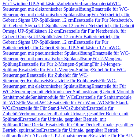
Für Twinline UP-Spülkästen
Zubehör
Verbrauchsmaterial
WC-
Steuerungen mit elektronischer Spülauslösung
Ersatzteile für WC-
Steuerungen mit elektronischer Spülauslösung
Für Netzbetrieb, für
Geberit Sigma UP-Spülkästen 12 cm
Ersatzteile für Für Netzbetrieb,
für Geberit Sigma UP-Spülkästen 12 cm
Für Netzbetrieb, für Geberit
Omega UP-Spülkästen 12 cm
Ersatzteile für Für Netzbetrieb, für
Geberit Omega UP-Spülkästen 12 cm
Für Batteriebetrieb, für
Geberit Sigma UP-Spülkästen 12 cm
Ersatzteile für Für
Batteriebetrieb, für Geberit Sigma UP-Spülkästen 12 cm
WC-
Steuerungen mit pneumatischer Spülauslösung
Ersatzteile für WC-
Steuerungen mit pneumatischer Spülauslösung
Für 2-Mengen-
Spülung
Ersatzteile für Für 2-Mengen-Spülung
Für 1-Mengen-
Spülung
Ersatzteile für Für 1-Mengen-Spülung
Zubehör für WC-
Steuerungen
Ersatzteile für Zubehör für WC-
Steuerungen
Rohbausets
Ersatzteile für Rohbausets
Für WC-
Steuerungen mit elektronischer Spülauslösung
Ersatzteile für Für
WC-Steuerungen mit elektronischer Spülauslösung
Geberit Monolith
Sanitärmodule
Sanitärmodule für WCs
Ersatzteile für Sanitärmodule
für WCs
Für Wand-WCs
Ersatzteile für Für Wand-WCs
Für Stand-
WCs
Ersatzteile für Für Stand-WCs
Zubehör
Ersatzteile für
Zubehör
Verbrauchsmaterial
Urinale
Urinale, gespülter Betrieb, mit
Spülrand
Ersatzteile für Urinale, gespülter Betrieb, mit
Spülrand
Ohne Deckel
Ersatzteile für Ohne Deckel
Urinale, gespülter
Betrieb, spülrandlos
Ersatzteile für Urinale, gespülter Betrieb,
spülrandlos
Für AP- oder UP-Urinalsteuerung
Ersatzteile für Für AP-