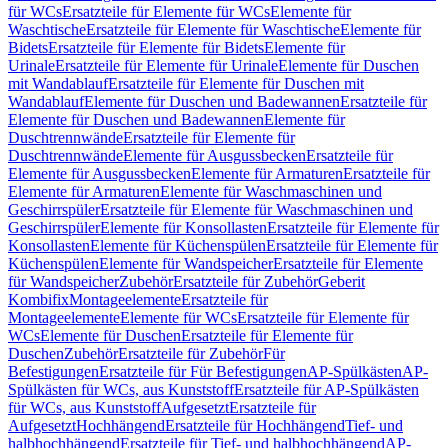
für WCs
Ersatzteile für Elemente für WCs
Elemente für
Waschtische
Ersatzteile für Elemente für Waschtische
Elemente für
Bidets
Ersatzteile für Elemente für Bidets
Elemente für
Urinale
Ersatzteile für Elemente für Urinale
Elemente für Duschen
mit Wandablauf
Ersatzteile für Elemente für Duschen mit
Wandablauf
Elemente für Duschen und Badewannen
Ersatzteile für
Elemente für Duschen und Badewannen
Elemente für
Duschtrennwände
Ersatzteile für Elemente für
Duschtrennwände
Elemente für Ausgussbecken
Ersatzteile für
Elemente für Ausgussbecken
Elemente für Armaturen
Ersatzteile für
Elemente für Armaturen
Elemente für Waschmaschinen und
Geschirrspüler
Ersatzteile für Elemente für Waschmaschinen und
Geschirrspüler
Elemente für Konsollasten
Ersatzteile für Elemente für
Konsollasten
Elemente für Küchenspülen
Ersatzteile für Elemente für
Küchenspülen
Elemente für Wandspeicher
Ersatzteile für Elemente
für Wandspeicher
Zubehör
Ersatzteile für Zubehör
Geberit
Kombifix
Montageelemente
Ersatzteile für
Montageelemente
Elemente für WCs
Ersatzteile für Elemente für
WCs
Elemente für Duschen
Ersatzteile für Elemente für
Duschen
Zubehör
Ersatzteile für Zubehör
Für
Befestigungen
Ersatzteile für Für Befestigungen
AP-Spülkästen
AP-
Spülkästen für WCs, aus Kunststoff
Ersatzteile für AP-Spülkästen
für WCs, aus Kunststoff
Aufgesetzt
Ersatzteile für
Aufgesetzt
Hochhängend
Ersatzteile für Hochhängend
Tief- und
halbhochhängend
Ersatzteile für Tief- und halbhochhängend
AP-