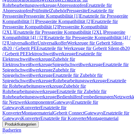
Rohrbearbeitungswerkzeuge
Abpressstopfen
Ersatzteile für
Abpressstopfen
Prüfmittel
Zubehör
Pressgeräte
Ersatzteile für
Pressgeräte
Pressgeräte Kompatibilität [1]
Ersatzteile für Pressgeräte
Kompatibilität [1]
Pressgeräte Kompatibilität [2]
Ersatzteile für
Pressgeräte Kompatibilität [2]
Pressgeräte Kompatibilität
[2XL]
Ersatzteile für Pressgeräte Kompatibilität [2XL]
Pressgeräte
Kompatibilität [4] / [2]
Ersatzteile für Pressgeräte Kompatibilität [4] /
[2]
Universalkoffer
Universalkoffer
Werkzeuge für Geberit Silent-
db20 / Geberit PE
Ersatzteile für Werkzeuge für Geberit Silent-db20
/ Geberit PE
Elektroschweißwerkzeuge
Ersatzteile für
Elektroschweißwerkzeuge
Zubehör für
Elektroschweißwerkzeuge
Spiegelschweißwerkzeuge
Ersatzteile für
Spiegelschweißwerkzeuge
Zubehör für
Spiegelschweißwerkzeuge
Ersatzteile für Zubehör für
Spiegelschweißwerkzeuge
Rohrbearbeitungswerkzeuge
Ersatzteile
für Rohrbearbeitungswerkzeuge
Zubehör für
Rohrbearbeitungswerkzeuge
Ersatzteile für Zubehör für
Rohrbearbeitungswerkzeuge
Bedienhilfen
Fernbedienungen
Netzwerk
für Netzwerkkomponenten
Gateways
Ersatzteile für
Gateways
Konverter
Ersatzteile für
Konverter
Montagematerial
Geberit Connect
Gateways
Ersatzteile für
Gateways
Konverter
Ersatzteile für Konverter
Montagematerial
Produktkategorien
Badserien