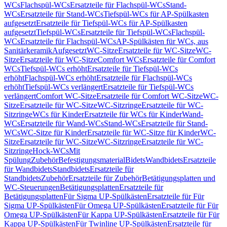
WCs
Flachspül-WCs
Ersatzteile für Flachspül-WCs
Stand-
WCs
Ersatzteile für Stand-WCs
Tiefspül-WCs für AP-Spülkasten
aufgesetzt
Ersatzteile für Tiefspül-WCs für AP-Spülkasten
aufgesetzt
Tiefspül-WCs
Ersatzteile für Tiefspül-WCs
Flachspül-
WCs
Ersatzteile für Flachspül-WCs
AP-Spülkästen für WCs, aus
Sanitärkeramik
Aufgesetzt
WC-Sitze
Ersatzteile für WC-Sitze
WC-
Sitze
Ersatzteile für WC-Sitze
Comfort WCs
Ersatzteile für Comfort
WCs
Tiefspül-WCs erhöht
Ersatzteile für Tiefspül-WCs
erhöht
Flachspül-WCs erhöht
Ersatzteile für Flachspül-WCs
erhöht
Tiefspül-WCs verlängert
Ersatzteile für Tiefspül-WCs
verlängert
Comfort WC-Sitze
Ersatzteile für Comfort WC-Sitze
WC-
Sitze
Ersatzteile für WC-Sitze
WC-Sitzringe
Ersatzteile für WC-
Sitzringe
WCs für Kinder
Ersatzteile für WCs für Kinder
Wand-
WCs
Ersatzteile für Wand-WCs
Stand-WCs
Ersatzteile für Stand-
WCs
WC-Sitze für Kinder
Ersatzteile für WC-Sitze für Kinder
WC-
Sitze
Ersatzteile für WC-Sitze
WC-Sitzringe
Ersatzteile für WC-
Sitzringe
Hock-WCs
Mit
Spülung
Zubehör
Befestigungsmaterial
Bidets
Wandbidets
Ersatzteile
für Wandbidets
Standbidets
Ersatzteile für
Standbidets
Zubehör
Ersatzteile für Zubehör
Betätigungsplatten und
WC-Steuerungen
Betätigungsplatten
Ersatzteile für
Betätigungsplatten
Für Sigma UP-Spülkästen
Ersatzteile für Für
Sigma UP-Spülkästen
Für Omega UP-Spülkästen
Ersatzteile für Für
Omega UP-Spülkästen
Für Kappa UP-Spülkästen
Ersatzteile für Für
Kappa UP-Spülkästen
Für Twinline UP-Spülkästen
Ersatzteile für