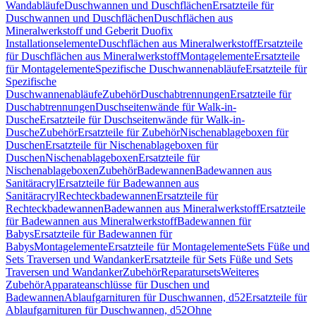
Wandabläufe
Duschwannen und Duschflächen
Ersatzteile für
Duschwannen und Duschflächen
Duschflächen aus
Mineralwerkstoff und Geberit Duofix
Installationselemente
Duschflächen aus Mineralwerkstoff
Ersatzteile
für Duschflächen aus Mineralwerkstoff
Montagelemente
Ersatzteile
für Montagelemente
Spezifische Duschwannenabläufe
Ersatzteile für
Spezifische
Duschwannenabläufe
Zubehör
Duschabtrennungen
Ersatzteile für
Duschabtrennungen
Duschseitenwände für Walk-in-
Dusche
Ersatzteile für Duschseitenwände für Walk-in-
Dusche
Zubehör
Ersatzteile für Zubehör
Nischenablageboxen für
Duschen
Ersatzteile für Nischenablageboxen für
Duschen
Nischenablageboxen
Ersatzteile für
Nischenablageboxen
Zubehör
Badewannen
Badewannen aus
Sanitäracryl
Ersatzteile für Badewannen aus
Sanitäracryl
Rechteckbadewannen
Ersatzteile für
Rechteckbadewannen
Badewannen aus Mineralwerkstoff
Ersatzteile
für Badewannen aus Mineralwerkstoff
Badewannen für
Babys
Ersatzteile für Badewannen für
Babys
Montagelemente
Ersatzteile für Montagelemente
Sets Füße und
Sets Traversen und Wandanker
Ersatzteile für Sets Füße und Sets
Traversen und Wandanker
Zubehör
Reparatursets
Weiteres
Zubehör
Apparateanschlüsse für Duschen und
Badewannen
Ablaufgarnituren für Duschwannen, d52
Ersatzteile für
Ablaufgarnituren für Duschwannen, d52
Ohne