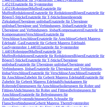
1.4521
Ersatzteile für Systemrohre
1.4521
Rohrnippel
Muffen
Ersatzteile für
Muffen
Reduktionen
Ersatzteile für Reduktionen
Bögen
Ersatzteile für
Bögen
T-Stücke
Ersatzteile für T-Stücke
Innenliegende
Zirkulation
Übergänge unlösbar
Ersatzteile für Übergänge
unlösbar
Übergänge und Verbindungen, lösbar
Ersatzteile für
Übergänge und Verbindungen, lösbar
Kompensatoren
Ersatzteile für
Kompensatoren
Verschlüsse
Ersatzteile für
Verschlüsse
Anschlüsse
Ersatzteile für Anschlüsse
Geberit Mapress
Edelstahl, Gas
Ersatzteile für Geberit Mapress Edelstahl,
Gas
Systemrohre 1.4401
Ersatzteile für Systemrohre
1.4401
Rohrnippel
Muffen
Ersatzteile für
Muffen
Reduktionen
Ersatzteile für Reduktionen
Bögen
Ersatzteile für
Bögen
T-Stücke
Ersatzteile für T-Stücke
Übergänge
unlösbar
Ersatzteile für Übergänge unlösbar
Übergänge und
Verbindungen, lösbar
Ersatzteile für Übergänge und Verbindungen,
lösbar
Verschlüsse
Ersatzteile für Verschlüsse
Anschlüsse
Ersatzteile
für Anschlüsse
Zubehör für Geberit Mapress Edelstahl
Ersatzteile für
Zubehör für Geberit Mapress Edelstahl
Schutzkappen für
Rohrende
Dämmungen für Anschlüsse
Isolierungen für Rohre und
Fittings
Abdichtungen für Rohre und Fittings
Befestigungen für
Anschlüsse
Ersatzteile für Befestigungen für
Anschlüsse
Systemdichtungen
Sets Schraube für
Flanschverbindungen
Geberit Mapress Therm
Systemrohre