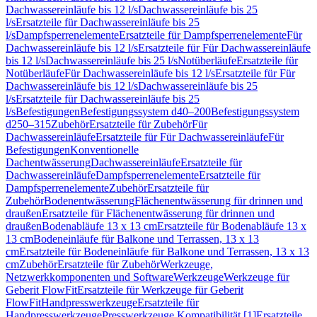
Dachwassereinläufe bis 12 l/s
Dachwassereinläufe bis 25
l/s
Ersatzteile für Dachwassereinläufe bis 25
l/s
Dampfsperrenelemente
Ersatzteile für Dampfsperrenelemente
Für
Dachwassereinläufe bis 12 l/s
Ersatzteile für Für Dachwassereinläufe
bis 12 l/s
Dachwassereinläufe bis 25 l/s
Notüberläufe
Ersatzteile für
Notüberläufe
Für Dachwassereinläufe bis 12 l/s
Ersatzteile für Für
Dachwassereinläufe bis 12 l/s
Dachwassereinläufe bis 25
l/s
Ersatzteile für Dachwassereinläufe bis 25
l/s
Befestigungen
Befestigungssystem d40–200
Befestigungssystem
d250–315
Zubehör
Ersatzteile für Zubehör
Für
Dachwassereinläufe
Ersatzteile für Für Dachwassereinläufe
Für
Befestigungen
Konventionelle
Dachentwässerung
Dachwassereinläufe
Ersatzteile für
Dachwassereinläufe
Dampfsperrenelemente
Ersatzteile für
Dampfsperrenelemente
Zubehör
Ersatzteile für
Zubehör
Bodenentwässerung
Flächenentwässerung für drinnen und
draußen
Ersatzteile für Flächenentwässerung für drinnen und
draußen
Bodenabläufe 13 x 13 cm
Ersatzteile für Bodenabläufe 13 x
13 cm
Bodeneinläufe für Balkone und Terrassen, 13 x 13
cm
Ersatzteile für Bodeneinläufe für Balkone und Terrassen, 13 x 13
cm
Zubehör
Ersatzteile für Zubehör
Werkzeuge,
Netzwerkkomponenten und Software
Werkzeuge
Werkzeuge für
Geberit FlowFit
Ersatzteile für Werkzeuge für Geberit
FlowFit
Handpresswerkzeuge
Ersatzteile für
Handpresswerkzeuge
Presswerkzeuge Kompatibilität [1]
Ersatzteile