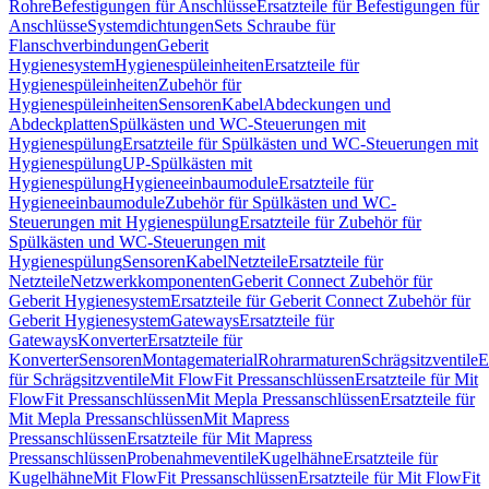
Rohre
Befestigungen für Anschlüsse
Ersatzteile für Befestigungen für
Anschlüsse
Systemdichtungen
Sets Schraube für
Flanschverbindungen
Geberit
Hygienesystem
Hygienespüleinheiten
Ersatzteile für
Hygienespüleinheiten
Zubehör für
Hygienespüleinheiten
Sensoren
Kabel
Abdeckungen und
Abdeckplatten
Spülkästen und WC-Steuerungen mit
Hygienespülung
Ersatzteile für Spülkästen und WC-Steuerungen mit
Hygienespülung
UP-Spülkästen mit
Hygienespülung
Hygieneeinbaumodule
Ersatzteile für
Hygieneeinbaumodule
Zubehör für Spülkästen und WC-
Steuerungen mit Hygienespülung
Ersatzteile für Zubehör für
Spülkästen und WC-Steuerungen mit
Hygienespülung
Sensoren
Kabel
Netzteile
Ersatzteile für
Netzteile
Netzwerkkomponenten
Geberit Connect Zubehör für
Geberit Hygienesystem
Ersatzteile für Geberit Connect Zubehör für
Geberit Hygienesystem
Gateways
Ersatzteile für
Gateways
Konverter
Ersatzteile für
Konverter
Sensoren
Montagematerial
Rohrarmaturen
Schrägsitzventile
E
für Schrägsitzventile
Mit FlowFit Pressanschlüssen
Ersatzteile für Mit
FlowFit Pressanschlüssen
Mit Mepla Pressanschlüssen
Ersatzteile für
Mit Mepla Pressanschlüssen
Mit Mapress
Pressanschlüssen
Ersatzteile für Mit Mapress
Pressanschlüssen
Probenahmeventile
Kugelhähne
Ersatzteile für
Kugelhähne
Mit FlowFit Pressanschlüssen
Ersatzteile für Mit FlowFit