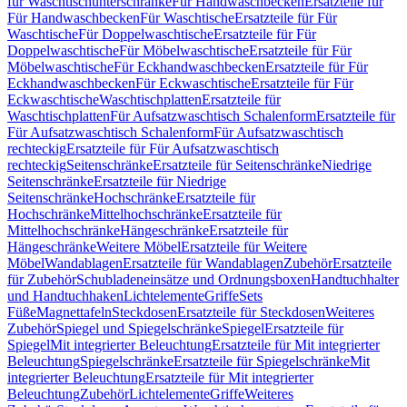
für Waschtischunterschränke
Für Handwaschbecken
Ersatzteile für
Für Handwaschbecken
Für Waschtische
Ersatzteile für Für
Waschtische
Für Doppelwaschtische
Ersatzteile für Für
Doppelwaschtische
Für Möbelwaschtische
Ersatzteile für Für
Möbelwaschtische
Für Eckhandwaschbecken
Ersatzteile für Für
Eckhandwaschbecken
Für Eckwaschtische
Ersatzteile für Für
Eckwaschtische
Waschtischplatten
Ersatzteile für
Waschtischplatten
Für Aufsatzwaschtisch Schalenform
Ersatzteile für
Für Aufsatzwaschtisch Schalenform
Für Aufsatzwaschtisch
rechteckig
Ersatzteile für Für Aufsatzwaschtisch
rechteckig
Seitenschränke
Ersatzteile für Seitenschränke
Niedrige
Seitenschränke
Ersatzteile für Niedrige
Seitenschränke
Hochschränke
Ersatzteile für
Hochschränke
Mittelhochschränke
Ersatzteile für
Mittelhochschränke
Hängeschränke
Ersatzteile für
Hängeschränke
Weitere Möbel
Ersatzteile für Weitere
Möbel
Wandablagen
Ersatzteile für Wandablagen
Zubehör
Ersatzteile
für Zubehör
Schubladeneinsätze und Ordnungsboxen
Handtuchhalter
und Handtuchhaken
Lichtelemente
Griffe
Sets
Füße
Magnettafeln
Steckdosen
Ersatzteile für Steckdosen
Weiteres
Zubehör
Spiegel und Spiegelschränke
Spiegel
Ersatzteile für
Spiegel
Mit integrierter Beleuchtung
Ersatzteile für Mit integrierter
Beleuchtung
Spiegelschränke
Ersatzteile für Spiegelschränke
Mit
integrierter Beleuchtung
Ersatzteile für Mit integrierter
Beleuchtung
Zubehör
Lichtelemente
Griffe
Weiteres