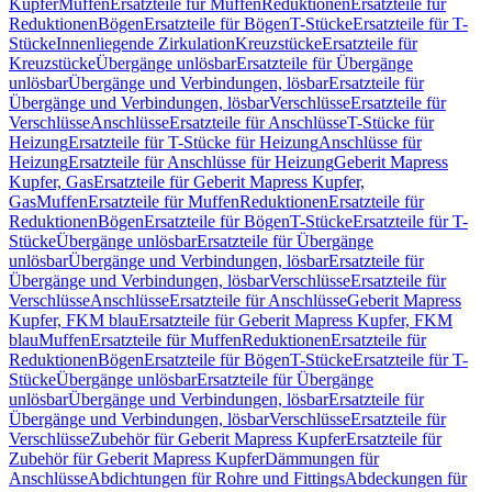
Kupfer
Muffen
Ersatzteile für Muffen
Reduktionen
Ersatzteile für
Reduktionen
Bögen
Ersatzteile für Bögen
T-Stücke
Ersatzteile für T-
Stücke
Innenliegende Zirkulation
Kreuzstücke
Ersatzteile für
Kreuzstücke
Übergänge unlösbar
Ersatzteile für Übergänge
unlösbar
Übergänge und Verbindungen, lösbar
Ersatzteile für
Übergänge und Verbindungen, lösbar
Verschlüsse
Ersatzteile für
Verschlüsse
Anschlüsse
Ersatzteile für Anschlüsse
T-Stücke für
Heizung
Ersatzteile für T-Stücke für Heizung
Anschlüsse für
Heizung
Ersatzteile für Anschlüsse für Heizung
Geberit Mapress
Kupfer, Gas
Ersatzteile für Geberit Mapress Kupfer,
Gas
Muffen
Ersatzteile für Muffen
Reduktionen
Ersatzteile für
Reduktionen
Bögen
Ersatzteile für Bögen
T-Stücke
Ersatzteile für T-
Stücke
Übergänge unlösbar
Ersatzteile für Übergänge
unlösbar
Übergänge und Verbindungen, lösbar
Ersatzteile für
Übergänge und Verbindungen, lösbar
Verschlüsse
Ersatzteile für
Verschlüsse
Anschlüsse
Ersatzteile für Anschlüsse
Geberit Mapress
Kupfer, FKM blau
Ersatzteile für Geberit Mapress Kupfer, FKM
blau
Muffen
Ersatzteile für Muffen
Reduktionen
Ersatzteile für
Reduktionen
Bögen
Ersatzteile für Bögen
T-Stücke
Ersatzteile für T-
Stücke
Übergänge unlösbar
Ersatzteile für Übergänge
unlösbar
Übergänge und Verbindungen, lösbar
Ersatzteile für
Übergänge und Verbindungen, lösbar
Verschlüsse
Ersatzteile für
Verschlüsse
Zubehör für Geberit Mapress Kupfer
Ersatzteile für
Zubehör für Geberit Mapress Kupfer
Dämmungen für
Anschlüsse
Abdichtungen für Rohre und Fittings
Abdeckungen für