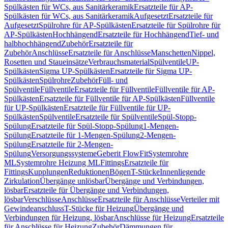
Spülkästen für WCs, aus Sanitärkeramik
Ersatzteile für AP-
Spülkästen für WCs, aus Sanitärkeramik
Aufgesetzt
Ersatzteile für
Aufgesetzt
Spülrohre für AP-Spülkästen
Ersatzteile für Spülrohre für
AP-Spülkästen
Hochhängend
Ersatzteile für Hochhängend
Tief- und
halbhochhängend
Zubehör
Ersatzteile für
Zubehör
Anschlüsse
Ersatzteile für Anschlüsse
Manschetten
Nippel,
Rosetten und Staueinsätze
Verbrauchsmaterial
Spülventile
UP-
Spülkästen
Sigma UP-Spülkästen
Ersatzteile für Sigma UP-
Spülkästen
Spülrohre
Zubehör
Füll- und
Spülventile
Füllventile
Ersatzteile für Füllventile
Füllventile für AP-
Spülkästen
Ersatzteile für Füllventile für AP-Spülkästen
Füllventile
für UP-Spülkästen
Ersatzteile für Füllventile für UP-
Spülkästen
Spülventile
Ersatzteile für Spülventile
Spül-Stopp-
Spülung
Ersatzteile für Spül-Stopp-Spülung
1-Mengen-
Spülung
Ersatzteile für 1-Mengen-Spülung
2-Mengen-
Spülung
Ersatzteile für 2-Mengen-
Spülung
Versorgungssysteme
Geberit FlowFit
Systemrohre
ML
Systemrohre Heizung ML
Fittings
Ersatzteile für
Fittings
Kupplungen
Reduktionen
Bögen
T-Stücke
Innenliegende
Zirkulation
Übergänge unlösbar
Übergänge und Verbindungen,
lösbar
Ersatzteile für Übergänge und Verbindungen,
lösbar
Verschlüsse
Anschlüsse
Ersatzteile für Anschlüsse
Verteiler mit
Gewindeanschluss
T-Stücke für Heizung
Übergänge und
Verbindungen für Heizung, lösbar
Anschlüsse für Heizung
Ersatzteile
für Anschlüsse für Heizung
Zubehör
Dämmungen für