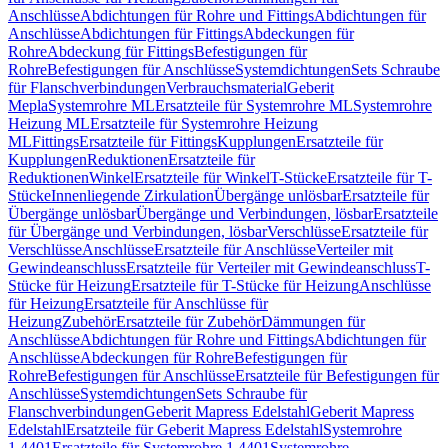
Anschlüsse
Abdichtungen für Rohre und Fittings
Abdichtungen für
Anschlüsse
Abdichtungen für Fittings
Abdeckungen für
Rohre
Abdeckung für Fittings
Befestigungen für
Rohre
Befestigungen für Anschlüsse
Systemdichtungen
Sets Schraube
für Flanschverbindungen
Verbrauchsmaterial
Geberit
Mepla
Systemrohre ML
Ersatzteile für Systemrohre ML
Systemrohre
Heizung ML
Ersatzteile für Systemrohre Heizung
ML
Fittings
Ersatzteile für Fittings
Kupplungen
Ersatzteile für
Kupplungen
Reduktionen
Ersatzteile für
Reduktionen
Winkel
Ersatzteile für Winkel
T-Stücke
Ersatzteile für T-
Stücke
Innenliegende Zirkulation
Übergänge unlösbar
Ersatzteile für
Übergänge unlösbar
Übergänge und Verbindungen, lösbar
Ersatzteile
für Übergänge und Verbindungen, lösbar
Verschlüsse
Ersatzteile für
Verschlüsse
Anschlüsse
Ersatzteile für Anschlüsse
Verteiler mit
Gewindeanschluss
Ersatzteile für Verteiler mit Gewindeanschluss
T-
Stücke für Heizung
Ersatzteile für T-Stücke für Heizung
Anschlüsse
für Heizung
Ersatzteile für Anschlüsse für
Heizung
Zubehör
Ersatzteile für Zubehör
Dämmungen für
Anschlüsse
Abdichtungen für Rohre und Fittings
Abdichtungen für
Anschlüsse
Abdeckungen für Rohre
Befestigungen für
Rohre
Befestigungen für Anschlüsse
Ersatzteile für Befestigungen für
Anschlüsse
Systemdichtungen
Sets Schraube für
Flanschverbindungen
Geberit Mapress Edelstahl
Geberit Mapress
Edelstahl
Ersatzteile für Geberit Mapress Edelstahl
Systemrohre
1.4401
Ersatzteile für Systemrohre 1.4401
Systemrohre