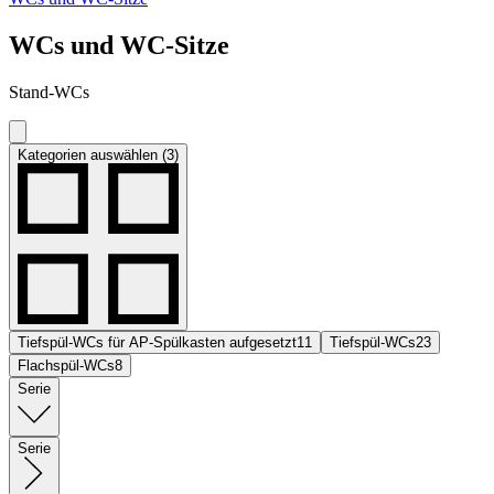
WCs und WC-Sitze
Stand-WCs
Kategorien auswählen (3)
Tiefspül-WCs für AP-Spülkasten aufgesetzt
11
Tiefspül-WCs
23
Flachspül-WCs
8
Serie
Serie