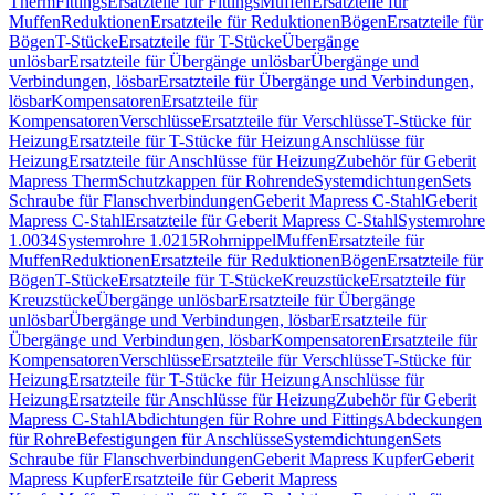
Therm
Fittings
Ersatzteile für Fittings
Muffen
Ersatzteile für
Muffen
Reduktionen
Ersatzteile für Reduktionen
Bögen
Ersatzteile für
Bögen
T-Stücke
Ersatzteile für T-Stücke
Übergänge
unlösbar
Ersatzteile für Übergänge unlösbar
Übergänge und
Verbindungen, lösbar
Ersatzteile für Übergänge und Verbindungen,
lösbar
Kompensatoren
Ersatzteile für
Kompensatoren
Verschlüsse
Ersatzteile für Verschlüsse
T-Stücke für
Heizung
Ersatzteile für T-Stücke für Heizung
Anschlüsse für
Heizung
Ersatzteile für Anschlüsse für Heizung
Zubehör für Geberit
Mapress Therm
Schutzkappen für Rohrende
Systemdichtungen
Sets
Schraube für Flanschverbindungen
Geberit Mapress C-Stahl
Geberit
Mapress C-Stahl
Ersatzteile für Geberit Mapress C-Stahl
Systemrohre
1.0034
Systemrohre 1.0215
Rohrnippel
Muffen
Ersatzteile für
Muffen
Reduktionen
Ersatzteile für Reduktionen
Bögen
Ersatzteile für
Bögen
T-Stücke
Ersatzteile für T-Stücke
Kreuzstücke
Ersatzteile für
Kreuzstücke
Übergänge unlösbar
Ersatzteile für Übergänge
unlösbar
Übergänge und Verbindungen, lösbar
Ersatzteile für
Übergänge und Verbindungen, lösbar
Kompensatoren
Ersatzteile für
Kompensatoren
Verschlüsse
Ersatzteile für Verschlüsse
T-Stücke für
Heizung
Ersatzteile für T-Stücke für Heizung
Anschlüsse für
Heizung
Ersatzteile für Anschlüsse für Heizung
Zubehör für Geberit
Mapress C-Stahl
Abdichtungen für Rohre und Fittings
Abdeckungen
für Rohre
Befestigungen für Anschlüsse
Systemdichtungen
Sets
Schraube für Flanschverbindungen
Geberit Mapress Kupfer
Geberit
Mapress Kupfer
Ersatzteile für Geberit Mapress