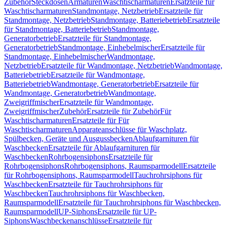
Zubehör
Steckdosen
Armaturen
Waschtischarmaturen
Ersatzteile für
Waschtischarmaturen
Standmontage, Netzbetrieb
Ersatzteile für
Standmontage, Netzbetrieb
Standmontage, Batteriebetrieb
Ersatzteile
für Standmontage, Batteriebetrieb
Standmontage,
Generatorbetrieb
Ersatzteile für Standmontage,
Generatorbetrieb
Standmontage, Einhebelmischer
Ersatzteile für
Standmontage, Einhebelmischer
Wandmontage,
Netzbetrieb
Ersatzteile für Wandmontage, Netzbetrieb
Wandmontage,
Batteriebetrieb
Ersatzteile für Wandmontage,
Batteriebetrieb
Wandmontage, Generatorbetrieb
Ersatzteile für
Wandmontage, Generatorbetrieb
Wandmontage,
Zweigriffmischer
Ersatzteile für Wandmontage,
Zweigriffmischer
Zubehör
Ersatzteile für Zubehör
Für
Waschtischarmaturen
Ersatzteile für Für
Waschtischarmaturen
Apparateanschlüsse für Waschplatz,
Spülbecken, Geräte und Ausgussbecken
Ablaufgarnituren für
Waschbecken
Ersatzteile für Ablaufgarnituren für
Waschbecken
Rohrbogensiphons
Ersatzteile für
Rohrbogensiphons
Rohrbogensiphons, Raumsparmodell
Ersatzteile
für Rohrbogensiphons, Raumsparmodell
Tauchrohrsiphons für
Waschbecken
Ersatzteile für Tauchrohrsiphons für
Waschbecken
Tauchrohrsiphons für Waschbecken,
Raumsparmodell
Ersatzteile für Tauchrohrsiphons für Waschbecken,
Raumsparmodell
UP-Siphons
Ersatzteile für UP-
Siphons
Waschbeckenanschlüsse
Ersatzteile für