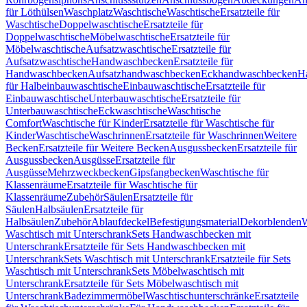
für Löthülsen
Waschplatz
Waschtische
Waschtische
Ersatzteile für
Waschtische
Doppelwaschtische
Ersatzteile für
Doppelwaschtische
Möbelwaschtische
Ersatzteile für
Möbelwaschtische
Aufsatzwaschtische
Ersatzteile für
Aufsatzwaschtische
Handwaschbecken
Ersatzteile für
Handwaschbecken
Aufsatzhandwaschbecken
Eckhandwaschbecken
H
für Halbeinbauwaschtische
Einbauwaschtische
Ersatzteile für
Einbauwaschtische
Unterbauwaschtische
Ersatzteile für
Unterbauwaschtische
Eckwaschtische
Waschtische
Comfort
Waschtische für Kinder
Ersatzteile für Waschtische für
Kinder
Waschtische
Waschrinnen
Ersatzteile für Waschrinnen
Weitere
Becken
Ersatzteile für Weitere Becken
Ausgussbecken
Ersatzteile für
Ausgussbecken
Ausgüsse
Ersatzteile für
Ausgüsse
Mehrzweckbecken
Gipsfangbecken
Waschtische für
Klassenräume
Ersatzteile für Waschtische für
Klassenräume
Zubehör
Säulen
Ersatzteile für
Säulen
Halbsäulen
Ersatzteile für
Halbsäulen
Zubehör
Ablaufdeckel
Befestigungsmaterial
Dekorblenden
W
Waschtisch mit Unterschrank
Sets Handwaschbecken mit
Unterschrank
Ersatzteile für Sets Handwaschbecken mit
Unterschrank
Sets Waschtisch mit Unterschrank
Ersatzteile für Sets
Waschtisch mit Unterschrank
Sets Möbelwaschtisch mit
Unterschrank
Ersatzteile für Sets Möbelwaschtisch mit
Unterschrank
Badezimmermöbel
Waschtischunterschränke
Ersatzteile