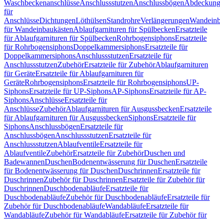
Waschbeckenanschlüsse
Anschlussstutzen
Anschlussbögen
Abdeckung
für
Anschlüsse
Dichtungen
Löthülsen
Standrohre
Verlängerungen
Wandeinb
für Wandeinbaukästen
Ablaufgarnituren für Spülbecken
Ersatzteile
für Ablaufgarnituren für Spülbecken
Rohrbogensiphons
Ersatzteile
für Rohrbogensiphons
Doppelkammersiphons
Ersatzteile für
Doppelkammersiphons
Anschlussstutzen
Ersatzteile für
Anschlussstutzen
Zubehör
Ersatzteile für Zubehör
Ablaufgarnituren
für Geräte
Ersatzteile für Ablaufgarnituren für
Geräte
Rohrbogensiphons
Ersatzteile für Rohrbogensiphons
UP-
Siphons
Ersatzteile für UP-Siphons
AP-Siphons
Ersatzteile für AP-
Siphons
Anschlüsse
Ersatzteile für
Anschlüsse
Zubehör
Ablaufgarnituren für Ausgussbecken
Ersatzteile
für Ablaufgarnituren für Ausgussbecken
Siphons
Ersatzteile für
Siphons
Anschlussbögen
Ersatzteile für
Anschlussbögen
Anschlussstutzen
Ersatzteile für
Anschlussstutzen
Ablaufventile
Ersatzteile für
Ablaufventile
Zubehör
Ersatzteile für Zubehör
Duschen und
Badewannen
Duschen
Bodenentwässerung für Duschen
Ersatzteile
für Bodenentwässerung für Duschen
Duschrinnen
Ersatzteile für
Duschrinnen
Zubehör für Duschrinnen
Ersatzteile für Zubehör für
Duschrinnen
Duschbodenabläufe
Ersatzteile für
Duschbodenabläufe
Zubehör für Duschbodenabläufe
Ersatzteile für
Zubehör für Duschbodenabläufe
Wandabläufe
Ersatzteile für
Wandabläufe
Zubehör für Wandabläufe
Ersatzteile für Zubehör für