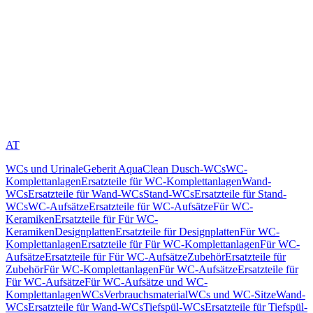
AT
WCs und Urinale
Geberit AquaClean Dusch-WCs
WC-
Komplettanlagen
Ersatzteile für WC-Komplettanlagen
Wand-
WCs
Ersatzteile für Wand-WCs
Stand-WCs
Ersatzteile für Stand-
WCs
WC-Aufsätze
Ersatzteile für WC-Aufsätze
Für WC-
Keramiken
Ersatzteile für Für WC-
Keramiken
Designplatten
Ersatzteile für Designplatten
Für WC-
Komplettanlagen
Ersatzteile für Für WC-Komplettanlagen
Für WC-
Aufsätze
Ersatzteile für Für WC-Aufsätze
Zubehör
Ersatzteile für
Zubehör
Für WC-Komplettanlagen
Für WC-Aufsätze
Ersatzteile für
Für WC-Aufsätze
Für WC-Aufsätze und WC-
Komplettanlagen
WCs
Verbrauchsmaterial
WCs und WC-Sitze
Wand-
WCs
Ersatzteile für Wand-WCs
Tiefspül-WCs
Ersatzteile für Tiefspül-