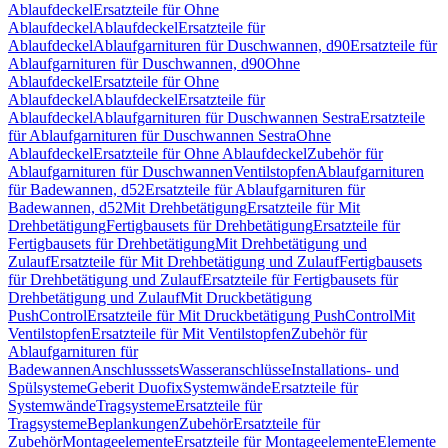
Ablaufdeckel
Ersatzteile für Ohne
Ablaufdeckel
Ablaufdeckel
Ersatzteile für
Ablaufdeckel
Ablaufgarnituren für Duschwannen, d90
Ersatzteile für
Ablaufgarnituren für Duschwannen, d90
Ohne
Ablaufdeckel
Ersatzteile für Ohne
Ablaufdeckel
Ablaufdeckel
Ersatzteile für
Ablaufdeckel
Ablaufgarnituren für Duschwannen Sestra
Ersatzteile
für Ablaufgarnituren für Duschwannen Sestra
Ohne
Ablaufdeckel
Ersatzteile für Ohne Ablaufdeckel
Zubehör für
Ablaufgarnituren für Duschwannen
Ventilstopfen
Ablaufgarnituren
für Badewannen, d52
Ersatzteile für Ablaufgarnituren für
Badewannen, d52
Mit Drehbetätigung
Ersatzteile für Mit
Drehbetätigung
Fertigbausets für Drehbetätigung
Ersatzteile für
Fertigbausets für Drehbetätigung
Mit Drehbetätigung und
Zulauf
Ersatzteile für Mit Drehbetätigung und Zulauf
Fertigbausets
für Drehbetätigung und Zulauf
Ersatzteile für Fertigbausets für
Drehbetätigung und Zulauf
Mit Druckbetätigung
PushControl
Ersatzteile für Mit Druckbetätigung PushControl
Mit
Ventilstopfen
Ersatzteile für Mit Ventilstopfen
Zubehör für
Ablaufgarnituren für
Badewannen
Anschlusssets
Wasseranschlüsse
Installations- und
Spülsysteme
Geberit Duofix
Systemwände
Ersatzteile für
Systemwände
Tragsysteme
Ersatzteile für
Tragsysteme
Beplankungen
Zubehör
Ersatzteile für
Zubehör
Montageelemente
Ersatzteile für Montageelemente
Elemente