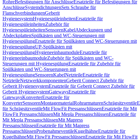
Rohre
Befestigungen für Anschlüsse
Ersatzteile für Befestigungen für
Anschlüsse
Systemdichtungen
Sets Schraube für
Flanschverbindungen
Geberit
Hygienesystem
Hygienespüleinheiten
Ersatzteile für
Hygienespüleinheiten
Zubehör für
Hygienespüleinheiten
Sensoren
Kabel
Abdeckungen und
Abdeckplatten
Spülkästen und WC-Steuerungen mit
Hygienespülung
Ersatzteile für Spülkästen und WC-Steuerungen mit
Hygienespülung
UP-Spülkästen mit
Hygienespülung
Hygieneeinbaumodule
Ersatzteile für
Hygieneeinbaumodule
Zubehör für Spülkästen und WC-
Steuerungen mit Hygienespülung
Ersatzteile für Zubehör für
Spülkästen und WC-Steuerungen mit
Hygienespülung
Sensoren
Kabel
Netzteile
Ersatzteile für
Netzteile
Netzwerkkomponenten
Geberit Connect Zubehör für
Geberit Hygienesystem
Ersatzteile für Geberit Connect Zubehör für
Geberit Hygienesystem
Gateways
Ersatzteile für
Gateways
Konverter
Ersatzteile für
Konverter
Sensoren
Montagematerial
Rohrarmaturen
Schrägsitzventile
E
für Schrägsitzventile
Mit FlowFit Pressanschlüssen
Ersatzteile für Mit
FlowFit Pressanschlüssen
Mit Mepla Pressanschlüssen
Ersatzteile für
Mit Mepla Pressanschlüssen
Mit Mapress
Pressanschlüssen
Ersatzteile für Mit Mapress
Pressanschlüssen
Probenahmeventile
Kugelhähne
Ersatzteile für
Kugelhähne
Mit FlowFit Pressanschlüssen
Ersatzteile für Mit FlowFit