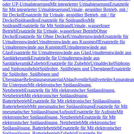
oder UP-Urinalsteuerung
Mit integrierter Urinalsteuerung
Ersatzteile
für Mit integrierter Urinalsteuerung
Urinale, gespülter Betrieb, mit /
für Deckel
Ersatzteile für Urinale, gespülter Betrieb, mit / für
Deckel
Spülrandlos
Ersatzteile für Spülrandlos
Mit
Spülrand
Ersatzteile für Mit Spülrand
Urinale, wasserloser
Betrieb
Ersatzteile für Urinale, wasserloser Betrieb
Ohne
Deckel
Ersatzteile für Ohne Deckel
Urinaltrennwände
Ersatzteile für
Urinaltrennwände
Urinaltrennwände aus Kunststoff
Ersatzteile für
Urinaltrennwände aus Kunststoff
Urinaltrennwände aus
Glas
Ersatzteile für Urinaltrennwände aus Glas
Urinaltrennwände aus
Sanitärkeramik
Ersatzteile für Urinaltrennwände aus
Sanitärkeramik
Zubehör
Ersatzteile für Zubehör
Urinaldeckel
Siphons
und Siphonzubehör
Spülrohre, Spülbögen und Übergänge
Ersatzteile
für Spülrohre, Spülbögen und
Übergänge
Befestigungsmaterial
Ablaufventile
Spülverteiler
Apparatean
für Unterputz
Mit elektronischer Spülauslösung,
Netzbetrieb
Ersatzteile für Mit elektronischer Spülauslösung,
Netzbetrieb
Mit elektronischer Spülauslösung,
Batteriebetrieb
Ersatzteile für Mit elektronischer Spülauslösung,
Batteriebetrieb
Mit pneumatischer Spülauslösung
Ersatzteile für Mit
pneumatischer Spülauslösung
Aufputz
Ersatzteile für Aufputz
Mit
elektronischer Spülauslösung, Netzbetrieb
Ersatzteile für Mit
elektronischer Spülauslösung, Netzbetrieb
Mit elektronischer
Spülauslösung, Batteriebetrieb
Ersatzteile für Mit elektronischer
Spülauslösung, Batteriebetrieb
Zubehör
Ersatzteile für