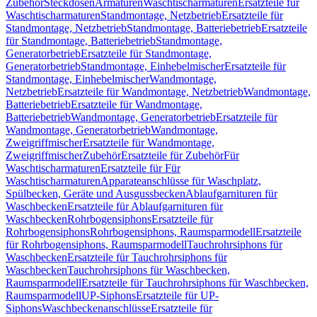
Zubehör
Steckdosen
Armaturen
Waschtischarmaturen
Ersatzteile für
Waschtischarmaturen
Standmontage, Netzbetrieb
Ersatzteile für
Standmontage, Netzbetrieb
Standmontage, Batteriebetrieb
Ersatzteile
für Standmontage, Batteriebetrieb
Standmontage,
Generatorbetrieb
Ersatzteile für Standmontage,
Generatorbetrieb
Standmontage, Einhebelmischer
Ersatzteile für
Standmontage, Einhebelmischer
Wandmontage,
Netzbetrieb
Ersatzteile für Wandmontage, Netzbetrieb
Wandmontage,
Batteriebetrieb
Ersatzteile für Wandmontage,
Batteriebetrieb
Wandmontage, Generatorbetrieb
Ersatzteile für
Wandmontage, Generatorbetrieb
Wandmontage,
Zweigriffmischer
Ersatzteile für Wandmontage,
Zweigriffmischer
Zubehör
Ersatzteile für Zubehör
Für
Waschtischarmaturen
Ersatzteile für Für
Waschtischarmaturen
Apparateanschlüsse für Waschplatz,
Spülbecken, Geräte und Ausgussbecken
Ablaufgarnituren für
Waschbecken
Ersatzteile für Ablaufgarnituren für
Waschbecken
Rohrbogensiphons
Ersatzteile für
Rohrbogensiphons
Rohrbogensiphons, Raumsparmodell
Ersatzteile
für Rohrbogensiphons, Raumsparmodell
Tauchrohrsiphons für
Waschbecken
Ersatzteile für Tauchrohrsiphons für
Waschbecken
Tauchrohrsiphons für Waschbecken,
Raumsparmodell
Ersatzteile für Tauchrohrsiphons für Waschbecken,
Raumsparmodell
UP-Siphons
Ersatzteile für UP-
Siphons
Waschbeckenanschlüsse
Ersatzteile für