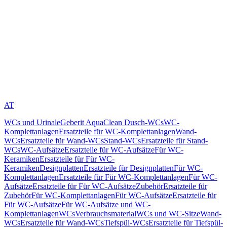
AT
WCs und Urinale
Geberit AquaClean Dusch-WCs
WC-
Komplettanlagen
Ersatzteile für WC-Komplettanlagen
Wand-
WCs
Ersatzteile für Wand-WCs
Stand-WCs
Ersatzteile für Stand-
WCs
WC-Aufsätze
Ersatzteile für WC-Aufsätze
Für WC-
Keramiken
Ersatzteile für Für WC-
Keramiken
Designplatten
Ersatzteile für Designplatten
Für WC-
Komplettanlagen
Ersatzteile für Für WC-Komplettanlagen
Für WC-
Aufsätze
Ersatzteile für Für WC-Aufsätze
Zubehör
Ersatzteile für
Zubehör
Für WC-Komplettanlagen
Für WC-Aufsätze
Ersatzteile für
Für WC-Aufsätze
Für WC-Aufsätze und WC-
Komplettanlagen
WCs
Verbrauchsmaterial
WCs und WC-Sitze
Wand-
WCs
Ersatzteile für Wand-WCs
Tiefspül-WCs
Ersatzteile für Tiefspül-