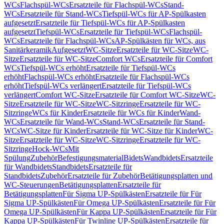
WCs
Flachspül-WCs
Ersatzteile für Flachspül-WCs
Stand-
WCs
Ersatzteile für Stand-WCs
Tiefspül-WCs für AP-Spülkasten
aufgesetzt
Ersatzteile für Tiefspül-WCs für AP-Spülkasten
aufgesetzt
Tiefspül-WCs
Ersatzteile für Tiefspül-WCs
Flachspül-
WCs
Ersatzteile für Flachspül-WCs
AP-Spülkästen für WCs, aus
Sanitärkeramik
Aufgesetzt
WC-Sitze
Ersatzteile für WC-Sitze
WC-
Sitze
Ersatzteile für WC-Sitze
Comfort WCs
Ersatzteile für Comfort
WCs
Tiefspül-WCs erhöht
Ersatzteile für Tiefspül-WCs
erhöht
Flachspül-WCs erhöht
Ersatzteile für Flachspül-WCs
erhöht
Tiefspül-WCs verlängert
Ersatzteile für Tiefspül-WCs
verlängert
Comfort WC-Sitze
Ersatzteile für Comfort WC-Sitze
WC-
Sitze
Ersatzteile für WC-Sitze
WC-Sitzringe
Ersatzteile für WC-
Sitzringe
WCs für Kinder
Ersatzteile für WCs für Kinder
Wand-
WCs
Ersatzteile für Wand-WCs
Stand-WCs
Ersatzteile für Stand-
WCs
WC-Sitze für Kinder
Ersatzteile für WC-Sitze für Kinder
WC-
Sitze
Ersatzteile für WC-Sitze
WC-Sitzringe
Ersatzteile für WC-
Sitzringe
Hock-WCs
Mit
Spülung
Zubehör
Befestigungsmaterial
Bidets
Wandbidets
Ersatzteile
für Wandbidets
Standbidets
Ersatzteile für
Standbidets
Zubehör
Ersatzteile für Zubehör
Betätigungsplatten und
WC-Steuerungen
Betätigungsplatten
Ersatzteile für
Betätigungsplatten
Für Sigma UP-Spülkästen
Ersatzteile für Für
Sigma UP-Spülkästen
Für Omega UP-Spülkästen
Ersatzteile für Für
Omega UP-Spülkästen
Für Kappa UP-Spülkästen
Ersatzteile für Für
Kappa UP-Spülkästen
Für Twinline UP-Spülkästen
Ersatzteile für