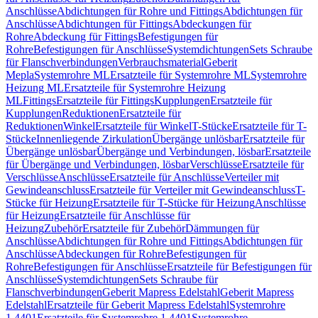
Anschlüsse
Abdichtungen für Rohre und Fittings
Abdichtungen für
Anschlüsse
Abdichtungen für Fittings
Abdeckungen für
Rohre
Abdeckung für Fittings
Befestigungen für
Rohre
Befestigungen für Anschlüsse
Systemdichtungen
Sets Schraube
für Flanschverbindungen
Verbrauchsmaterial
Geberit
Mepla
Systemrohre ML
Ersatzteile für Systemrohre ML
Systemrohre
Heizung ML
Ersatzteile für Systemrohre Heizung
ML
Fittings
Ersatzteile für Fittings
Kupplungen
Ersatzteile für
Kupplungen
Reduktionen
Ersatzteile für
Reduktionen
Winkel
Ersatzteile für Winkel
T-Stücke
Ersatzteile für T-
Stücke
Innenliegende Zirkulation
Übergänge unlösbar
Ersatzteile für
Übergänge unlösbar
Übergänge und Verbindungen, lösbar
Ersatzteile
für Übergänge und Verbindungen, lösbar
Verschlüsse
Ersatzteile für
Verschlüsse
Anschlüsse
Ersatzteile für Anschlüsse
Verteiler mit
Gewindeanschluss
Ersatzteile für Verteiler mit Gewindeanschluss
T-
Stücke für Heizung
Ersatzteile für T-Stücke für Heizung
Anschlüsse
für Heizung
Ersatzteile für Anschlüsse für
Heizung
Zubehör
Ersatzteile für Zubehör
Dämmungen für
Anschlüsse
Abdichtungen für Rohre und Fittings
Abdichtungen für
Anschlüsse
Abdeckungen für Rohre
Befestigungen für
Rohre
Befestigungen für Anschlüsse
Ersatzteile für Befestigungen für
Anschlüsse
Systemdichtungen
Sets Schraube für
Flanschverbindungen
Geberit Mapress Edelstahl
Geberit Mapress
Edelstahl
Ersatzteile für Geberit Mapress Edelstahl
Systemrohre
1.4401
Ersatzteile für Systemrohre 1.4401
Systemrohre