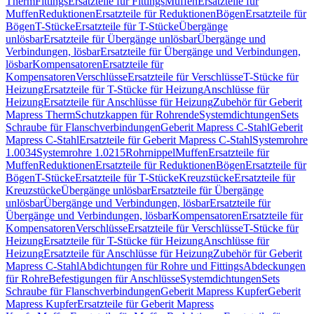
Therm
Fittings
Ersatzteile für Fittings
Muffen
Ersatzteile für
Muffen
Reduktionen
Ersatzteile für Reduktionen
Bögen
Ersatzteile für
Bögen
T-Stücke
Ersatzteile für T-Stücke
Übergänge
unlösbar
Ersatzteile für Übergänge unlösbar
Übergänge und
Verbindungen, lösbar
Ersatzteile für Übergänge und Verbindungen,
lösbar
Kompensatoren
Ersatzteile für
Kompensatoren
Verschlüsse
Ersatzteile für Verschlüsse
T-Stücke für
Heizung
Ersatzteile für T-Stücke für Heizung
Anschlüsse für
Heizung
Ersatzteile für Anschlüsse für Heizung
Zubehör für Geberit
Mapress Therm
Schutzkappen für Rohrende
Systemdichtungen
Sets
Schraube für Flanschverbindungen
Geberit Mapress C-Stahl
Geberit
Mapress C-Stahl
Ersatzteile für Geberit Mapress C-Stahl
Systemrohre
1.0034
Systemrohre 1.0215
Rohrnippel
Muffen
Ersatzteile für
Muffen
Reduktionen
Ersatzteile für Reduktionen
Bögen
Ersatzteile für
Bögen
T-Stücke
Ersatzteile für T-Stücke
Kreuzstücke
Ersatzteile für
Kreuzstücke
Übergänge unlösbar
Ersatzteile für Übergänge
unlösbar
Übergänge und Verbindungen, lösbar
Ersatzteile für
Übergänge und Verbindungen, lösbar
Kompensatoren
Ersatzteile für
Kompensatoren
Verschlüsse
Ersatzteile für Verschlüsse
T-Stücke für
Heizung
Ersatzteile für T-Stücke für Heizung
Anschlüsse für
Heizung
Ersatzteile für Anschlüsse für Heizung
Zubehör für Geberit
Mapress C-Stahl
Abdichtungen für Rohre und Fittings
Abdeckungen
für Rohre
Befestigungen für Anschlüsse
Systemdichtungen
Sets
Schraube für Flanschverbindungen
Geberit Mapress Kupfer
Geberit
Mapress Kupfer
Ersatzteile für Geberit Mapress