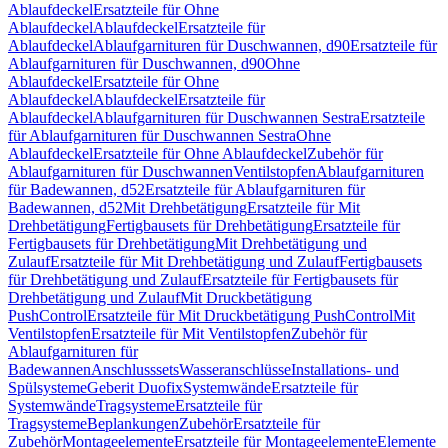
Ablaufdeckel
Ersatzteile für Ohne
Ablaufdeckel
Ablaufdeckel
Ersatzteile für
Ablaufdeckel
Ablaufgarnituren für Duschwannen, d90
Ersatzteile für
Ablaufgarnituren für Duschwannen, d90
Ohne
Ablaufdeckel
Ersatzteile für Ohne
Ablaufdeckel
Ablaufdeckel
Ersatzteile für
Ablaufdeckel
Ablaufgarnituren für Duschwannen Sestra
Ersatzteile
für Ablaufgarnituren für Duschwannen Sestra
Ohne
Ablaufdeckel
Ersatzteile für Ohne Ablaufdeckel
Zubehör für
Ablaufgarnituren für Duschwannen
Ventilstopfen
Ablaufgarnituren
für Badewannen, d52
Ersatzteile für Ablaufgarnituren für
Badewannen, d52
Mit Drehbetätigung
Ersatzteile für Mit
Drehbetätigung
Fertigbausets für Drehbetätigung
Ersatzteile für
Fertigbausets für Drehbetätigung
Mit Drehbetätigung und
Zulauf
Ersatzteile für Mit Drehbetätigung und Zulauf
Fertigbausets
für Drehbetätigung und Zulauf
Ersatzteile für Fertigbausets für
Drehbetätigung und Zulauf
Mit Druckbetätigung
PushControl
Ersatzteile für Mit Druckbetätigung PushControl
Mit
Ventilstopfen
Ersatzteile für Mit Ventilstopfen
Zubehör für
Ablaufgarnituren für
Badewannen
Anschlusssets
Wasseranschlüsse
Installations- und
Spülsysteme
Geberit Duofix
Systemwände
Ersatzteile für
Systemwände
Tragsysteme
Ersatzteile für
Tragsysteme
Beplankungen
Zubehör
Ersatzteile für
Zubehör
Montageelemente
Ersatzteile für Montageelemente
Elemente