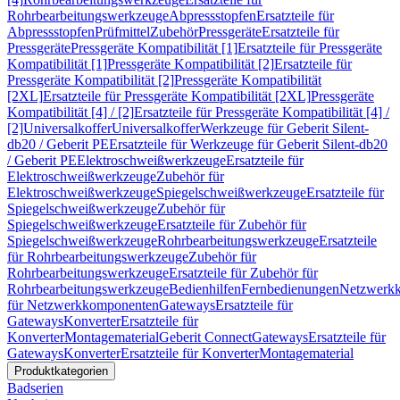
Rohrbearbeitungswerkzeuge
Abpressstopfen
Ersatzteile für
Abpressstopfen
Prüfmittel
Zubehör
Pressgeräte
Ersatzteile für
Pressgeräte
Pressgeräte Kompatibilität [1]
Ersatzteile für Pressgeräte
Kompatibilität [1]
Pressgeräte Kompatibilität [2]
Ersatzteile für
Pressgeräte Kompatibilität [2]
Pressgeräte Kompatibilität
[2XL]
Ersatzteile für Pressgeräte Kompatibilität [2XL]
Pressgeräte
Kompatibilität [4] / [2]
Ersatzteile für Pressgeräte Kompatibilität [4] /
[2]
Universalkoffer
Universalkoffer
Werkzeuge für Geberit Silent-
db20 / Geberit PE
Ersatzteile für Werkzeuge für Geberit Silent-db20
/ Geberit PE
Elektroschweißwerkzeuge
Ersatzteile für
Elektroschweißwerkzeuge
Zubehör für
Elektroschweißwerkzeuge
Spiegelschweißwerkzeuge
Ersatzteile für
Spiegelschweißwerkzeuge
Zubehör für
Spiegelschweißwerkzeuge
Ersatzteile für Zubehör für
Spiegelschweißwerkzeuge
Rohrbearbeitungswerkzeuge
Ersatzteile
für Rohrbearbeitungswerkzeuge
Zubehör für
Rohrbearbeitungswerkzeuge
Ersatzteile für Zubehör für
Rohrbearbeitungswerkzeuge
Bedienhilfen
Fernbedienungen
Netzwerk
für Netzwerkkomponenten
Gateways
Ersatzteile für
Gateways
Konverter
Ersatzteile für
Konverter
Montagematerial
Geberit Connect
Gateways
Ersatzteile für
Gateways
Konverter
Ersatzteile für Konverter
Montagematerial
Produktkategorien
Badserien