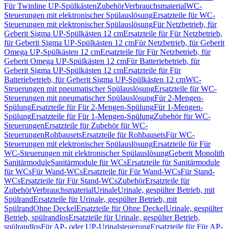
Für Twinline UP-Spülkästen
Zubehör
Verbrauchsmaterial
WC-
Steuerungen mit elektronischer Spülauslösung
Ersatzteile für WC-
Steuerungen mit elektronischer Spülauslösung
Für Netzbetrieb, für
Geberit Sigma UP-Spülkästen 12 cm
Ersatzteile für Für Netzbetrieb,
für Geberit Sigma UP-Spülkästen 12 cm
Für Netzbetrieb, für Geberit
Omega UP-Spülkästen 12 cm
Ersatzteile für Für Netzbetrieb, für
Geberit Omega UP-Spülkästen 12 cm
Für Batteriebetrieb, für
Geberit Sigma UP-Spülkästen 12 cm
Ersatzteile für Für
Batteriebetrieb, für Geberit Sigma UP-Spülkästen 12 cm
WC-
Steuerungen mit pneumatischer Spülauslösung
Ersatzteile für WC-
Steuerungen mit pneumatischer Spülauslösung
Für 2-Mengen-
Spülung
Ersatzteile für Für 2-Mengen-Spülung
Für 1-Mengen-
Spülung
Ersatzteile für Für 1-Mengen-Spülung
Zubehör für WC-
Steuerungen
Ersatzteile für Zubehör für WC-
Steuerungen
Rohbausets
Ersatzteile für Rohbausets
Für WC-
Steuerungen mit elektronischer Spülauslösung
Ersatzteile für Für
WC-Steuerungen mit elektronischer Spülauslösung
Geberit Monolith
Sanitärmodule
Sanitärmodule für WCs
Ersatzteile für Sanitärmodule
für WCs
Für Wand-WCs
Ersatzteile für Für Wand-WCs
Für Stand-
WCs
Ersatzteile für Für Stand-WCs
Zubehör
Ersatzteile für
Zubehör
Verbrauchsmaterial
Urinale
Urinale, gespülter Betrieb, mit
Spülrand
Ersatzteile für Urinale, gespülter Betrieb, mit
Spülrand
Ohne Deckel
Ersatzteile für Ohne Deckel
Urinale, gespülter
Betrieb, spülrandlos
Ersatzteile für Urinale, gespülter Betrieb,
spülrandlos
Für AP- oder UP-Urinalsteuerung
Ersatzteile für Für AP-