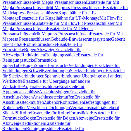
Pressanschlüssen
Mit Mepla Pressanschlüssen
Ersatzteile für Mit
Mepla Pressanschlüssen
Mit Mapress Pressanschlüssen
Ersatzteile für
Mit Mapress Pressanschlüssen
Kugelhähne für UP-
Montage
Ersatzteile für Kugelhähne für UP-Montage
Mit FlowFit
Pressanschlüssen
Ersatzteile für Mit FlowFit Pressanschlüssen
Mit
Mepla Pressanschlüssen
Ersatzteile für Mit Mepla
Pressanschlüssen
Mit Mapress Pressanschlüssen
Ersatzteile für Mit
Mapress Pressanschlüssen
Gebäude-Entwässerungssysteme
Geberit
Silent-db20
Rohre
Formstücke
Ersatzteile für
Formstücke
Bögen
Abzweige
Ersatzteile für
Abzweige
Reduktionen
Reinigungsstücke
Ersatzteile für
Reinigungsstücke
Formstücke
SuperTube
Bögen
Sonderformstücke
Verbindungen
Ersatzteile für
Verbindungen
Schweißverbindungen
Steckverbindungen
Ersatzteile
für Steckverbindungen
Spannverbindungen
Übergänge auf andere
Werkstoffe
Ersatzteile für Übergänge auf andere
Werkstoffe
Apparateanschlüsse
Ersatzteile für
Apparateanschlüsse
Anschlussbögen
Ersatzteile für
Anschlussbögen
Anschlusssteckmuffen
Ersatzteile für
Anschlusssteckmuffen
Zubehör
Rohrschellen
Befestigungen für
Rohrschellen
Verschlüsse
Dichtungen
Verbrauchsmaterial
Geberit
Silent-PP
Rohre
Ersatzteile für Rohre
Formstücke
Ersatzteile für
Formstücke
Bögen
Ersatzteile für Bögen
Abzweige
Ersatzteile für
Abzweige
Reduktionen
Ersatzteile für
Reduktionen
Reinigungsstücke
Ersatzteile für