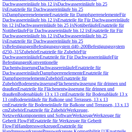
Dachwassereinläufe bis 12 l/s
Dachwassereinläufe bis 25
l/s
Ersatzteile für Dachwassereinläufe bis 25
l/s
Dampfsperrenelemente
Ersatzteile für Dampfsperrenelemente
Für
Dachwassereinläufe bis 12 l/s
Ersatzteile für Für Dachwassereinläufe
bis 12 l/s
Dachwassereinläufe bis 25 l/s
Notüberläufe
Ersatzteile für
Notüberläufe
Für Dachwassereinläufe bis 12 l/s
Ersatzteile für Für
Dachwassereinläufe bis 12 l/s
Dachwassereinläufe bis 25
l/s
Ersatzteile für Dachwassereinläufe bis 25
l/s
Befestigungen
Befestigungssystem d40–200
Befestigungssystem
d250–315
Zubehör
Ersatzteile für Zubehör
Für
Dachwassereinläufe
Ersatzteile für Für Dachwassereinläufe
Für
Befestigungen
Konventionelle
Dachentwässerung
Dachwassereinläufe
Ersatzteile für
Dachwassereinläufe
Dampfsperrenelemente
Ersatzteile für
Dampfsperrenelemente
Zubehör
Ersatzteile für
Zubehör
Bodenentwässerung
Flächenentwässerung für drinnen und
draußen
Ersatzteile für Flächenentwässerung für drinnen und
draußen
Bodenabläufe 13 x 13 cm
Ersatzteile für Bodenabläufe 13 x
13 cm
Bodeneinläufe für Balkone und Terrassen, 13 x 13
cm
Ersatzteile für Bodeneinläufe für Balkone und Terrassen, 13 x 13
cm
Zubehör
Ersatzteile für Zubehör
Werkzeuge,
Netzwerkkomponenten und Software
Werkzeuge
Werkzeuge für
Geberit FlowFit
Ersatzteile für Werkzeuge für Geberit
FlowFit
Handpresswerkzeuge
Ersatzteile für
Handpresswerkzeuge
Presswerkzeuge Kompatibilität [1]
Ersatzteile