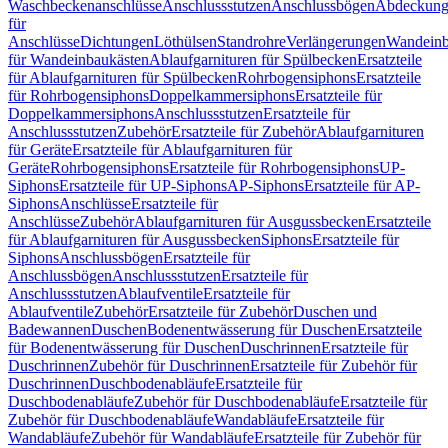
Waschbeckenanschlüsse
Anschlussstutzen
Anschlussbögen
Abdeckung
für
Anschlüsse
Dichtungen
Löthülsen
Standrohre
Verlängerungen
Wandeinb
für Wandeinbaukästen
Ablaufgarnituren für Spülbecken
Ersatzteile
für Ablaufgarnituren für Spülbecken
Rohrbogensiphons
Ersatzteile
für Rohrbogensiphons
Doppelkammersiphons
Ersatzteile für
Doppelkammersiphons
Anschlussstutzen
Ersatzteile für
Anschlussstutzen
Zubehör
Ersatzteile für Zubehör
Ablaufgarnituren
für Geräte
Ersatzteile für Ablaufgarnituren für
Geräte
Rohrbogensiphons
Ersatzteile für Rohrbogensiphons
UP-
Siphons
Ersatzteile für UP-Siphons
AP-Siphons
Ersatzteile für AP-
Siphons
Anschlüsse
Ersatzteile für
Anschlüsse
Zubehör
Ablaufgarnituren für Ausgussbecken
Ersatzteile
für Ablaufgarnituren für Ausgussbecken
Siphons
Ersatzteile für
Siphons
Anschlussbögen
Ersatzteile für
Anschlussbögen
Anschlussstutzen
Ersatzteile für
Anschlussstutzen
Ablaufventile
Ersatzteile für
Ablaufventile
Zubehör
Ersatzteile für Zubehör
Duschen und
Badewannen
Duschen
Bodenentwässerung für Duschen
Ersatzteile
für Bodenentwässerung für Duschen
Duschrinnen
Ersatzteile für
Duschrinnen
Zubehör für Duschrinnen
Ersatzteile für Zubehör für
Duschrinnen
Duschbodenabläufe
Ersatzteile für
Duschbodenabläufe
Zubehör für Duschbodenabläufe
Ersatzteile für
Zubehör für Duschbodenabläufe
Wandabläufe
Ersatzteile für
Wandabläufe
Zubehör für Wandabläufe
Ersatzteile für Zubehör für