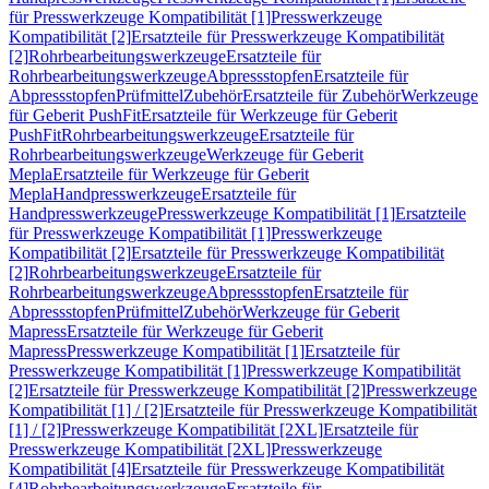
für Presswerkzeuge Kompatibilität [1]
Presswerkzeuge
Kompatibilität [2]
Ersatzteile für Presswerkzeuge Kompatibilität
[2]
Rohrbearbeitungswerkzeuge
Ersatzteile für
Rohrbearbeitungswerkzeuge
Abpressstopfen
Ersatzteile für
Abpressstopfen
Prüfmittel
Zubehör
Ersatzteile für Zubehör
Werkzeuge
für Geberit PushFit
Ersatzteile für Werkzeuge für Geberit
PushFit
Rohrbearbeitungswerkzeuge
Ersatzteile für
Rohrbearbeitungswerkzeuge
Werkzeuge für Geberit
Mepla
Ersatzteile für Werkzeuge für Geberit
Mepla
Handpresswerkzeuge
Ersatzteile für
Handpresswerkzeuge
Presswerkzeuge Kompatibilität [1]
Ersatzteile
für Presswerkzeuge Kompatibilität [1]
Presswerkzeuge
Kompatibilität [2]
Ersatzteile für Presswerkzeuge Kompatibilität
[2]
Rohrbearbeitungswerkzeuge
Ersatzteile für
Rohrbearbeitungswerkzeuge
Abpressstopfen
Ersatzteile für
Abpressstopfen
Prüfmittel
Zubehör
Werkzeuge für Geberit
Mapress
Ersatzteile für Werkzeuge für Geberit
Mapress
Presswerkzeuge Kompatibilität [1]
Ersatzteile für
Presswerkzeuge Kompatibilität [1]
Presswerkzeuge Kompatibilität
[2]
Ersatzteile für Presswerkzeuge Kompatibilität [2]
Presswerkzeuge
Kompatibilität [1] / [2]
Ersatzteile für Presswerkzeuge Kompatibilität
[1] / [2]
Presswerkzeuge Kompatibilität [2XL]
Ersatzteile für
Presswerkzeuge Kompatibilität [2XL]
Presswerkzeuge
Kompatibilität [4]
Ersatzteile für Presswerkzeuge Kompatibilität
[4]
Rohrbearbeitungswerkzeuge
Ersatzteile für