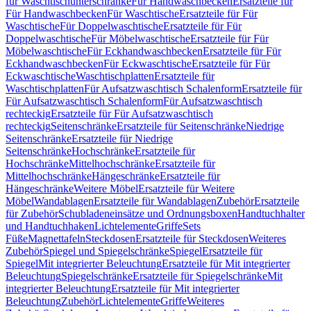
für Waschtischunterschränke
Für Handwaschbecken
Ersatzteile für
Für Handwaschbecken
Für Waschtische
Ersatzteile für Für
Waschtische
Für Doppelwaschtische
Ersatzteile für Für
Doppelwaschtische
Für Möbelwaschtische
Ersatzteile für Für
Möbelwaschtische
Für Eckhandwaschbecken
Ersatzteile für Für
Eckhandwaschbecken
Für Eckwaschtische
Ersatzteile für Für
Eckwaschtische
Waschtischplatten
Ersatzteile für
Waschtischplatten
Für Aufsatzwaschtisch Schalenform
Ersatzteile für
Für Aufsatzwaschtisch Schalenform
Für Aufsatzwaschtisch
rechteckig
Ersatzteile für Für Aufsatzwaschtisch
rechteckig
Seitenschränke
Ersatzteile für Seitenschränke
Niedrige
Seitenschränke
Ersatzteile für Niedrige
Seitenschränke
Hochschränke
Ersatzteile für
Hochschränke
Mittelhochschränke
Ersatzteile für
Mittelhochschränke
Hängeschränke
Ersatzteile für
Hängeschränke
Weitere Möbel
Ersatzteile für Weitere
Möbel
Wandablagen
Ersatzteile für Wandablagen
Zubehör
Ersatzteile
für Zubehör
Schubladeneinsätze und Ordnungsboxen
Handtuchhalter
und Handtuchhaken
Lichtelemente
Griffe
Sets
Füße
Magnettafeln
Steckdosen
Ersatzteile für Steckdosen
Weiteres
Zubehör
Spiegel und Spiegelschränke
Spiegel
Ersatzteile für
Spiegel
Mit integrierter Beleuchtung
Ersatzteile für Mit integrierter
Beleuchtung
Spiegelschränke
Ersatzteile für Spiegelschränke
Mit
integrierter Beleuchtung
Ersatzteile für Mit integrierter
Beleuchtung
Zubehör
Lichtelemente
Griffe
Weiteres