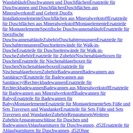
Wandabläufe
Duschwannen und Duschflächen
Ersatzteile für
Duschwannen und Duschflächen
Duschflächen aus
Mineralwerkstoff und Geberit Duofix
Installationselemente
Duschflächen aus Mineralwerkstoff
Ersatzteile
für Duschflächen aus Mineralwerkstoff
Montagelemente
Ersatzteile
für Montagelemente
Spezifische Duschwannenabläufe
Ersatzteile für
Spezifische
Duschwannenabläufe
Zubehör
Duschabtrennungen
Ersatzteile für
Duschabtrennungen
Duschseitenwände für Walk-in-
Dusche
Ersatzteile für Duschseitenwände für Walk-in-
Dusche
Zubehör
Ersatzteile für Zubehör
Nischenablageboxen für
Duschen
Ersatzteile für Nischenablageboxen für
Duschen
Nischenablageboxen
Ersatzteile für
Nischenablageboxen
Zubehör
Badewannen
Badewannen aus
Sanitäracryl
Ersatzteile für Badewannen aus
Sanitäracryl
Rechteckbadewannen
Ersatzteile für
Rechteckbadewannen
Badewannen aus Mineralwerkstoff
Ersatzteile
für Badewannen aus Mineralwerkstoff
Badewannen für
Babys
Ersatzteile für Badewannen für
Babys
Montagelemente
Ersatzteile für Montagelemente
Sets Füße und
Sets Traversen und Wandanker
Ersatzteile für Sets Füße und Sets
Traversen und Wandanker
Zubehör
Reparatursets
Weiteres
Zubehör
Apparateanschlüsse für Duschen und
Badewannen
Ablaufgarnituren für Duschwannen, d52
Ersatzteile für
Ablaufgarnituren für Duschwannen, d52
Ohne