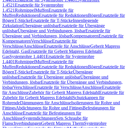
1.4521
Ersatzteile für Systemrohre
1.4521
Rohrnippel
Muffen
Ersatzteile für
Muffen
Reduktionen
Ersatzteile für Reduktionen
Bögen
Ersatzteile für
Bögen
T-Stücke
Ersatzteile für T-Stücke
Innenliegende
Zirkulation
Übergänge unlösbar
Ersatzteile für Übergänge
unlösbar
Übergänge und Verbindungen, lösbar
Ersatzteile für
Übergänge und Verbindungen, lösbar
Kompensatoren
Ersatzteile für
Kompensatoren
Verschlüsse
Ersatzteile für
Verschlüsse
Anschlüsse
Ersatzteile für Anschlüsse
Geberit Mapress
Edelstahl, Gas
Ersatzteile für Geberit Mapress Edelstahl,
Gas
Systemrohre 1.4401
Ersatzteile für Systemrohre
1.4401
Rohrnippel
Muffen
Ersatzteile für
Muffen
Reduktionen
Ersatzteile für Reduktionen
Bögen
Ersatzteile für
Bögen
T-Stücke
Ersatzteile für T-Stücke
Übergänge
unlösbar
Ersatzteile für Übergänge unlösbar
Übergänge und
Verbindungen, lösbar
Ersatzteile für Übergänge und Verbindungen,
lösbar
Verschlüsse
Ersatzteile für Verschlüsse
Anschlüsse
Ersatzteile
für Anschlüsse
Zubehör für Geberit Mapress Edelstahl
Ersatzteile für
Zubehör für Geberit Mapress Edelstahl
Schutzkappen für
Rohrende
Dämmungen für Anschlüsse
Isolierungen für Rohre und
Fittings
Abdichtungen für Rohre und Fittings
Befestigungen für
Anschlüsse
Ersatzteile für Befestigungen für
Anschlüsse
Systemdichtungen
Sets Schraube für
Flanschverbindungen
Geberit Mapress Therm
Systemrohre