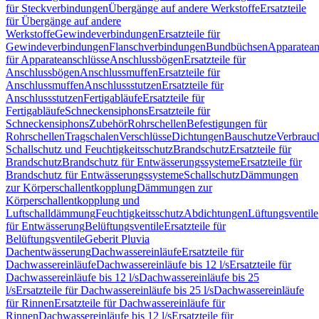
für Steckverbindungen
Übergänge auf andere Werkstoffe
Ersatzteile
für Übergänge auf andere
Werkstoffe
Gewindeverbindungen
Ersatzteile für
Gewindeverbindungen
Flanschverbindungen
Bundbüchsen
Apparatean
für Apparateanschlüsse
Anschlussbögen
Ersatzteile für
Anschlussbögen
Anschlussmuffen
Ersatzteile für
Anschlussmuffen
Anschlussstutzen
Ersatzteile für
Anschlussstutzen
Fertigabläufe
Ersatzteile für
Fertigabläufe
Schneckensiphons
Ersatzteile für
Schneckensiphons
Zubehör
Rohrschellen
Befestigungen für
Rohrschellen
Tragschalen
Verschlüsse
Dichtungen
Bauschutze
Verbrauc
Schallschutz und Feuchtigkeitsschutz
Brandschutz
Ersatzteile für
Brandschutz
Brandschutz für Entwässerungssysteme
Ersatzteile für
Brandschutz für Entwässerungssysteme
Schallschutz
Dämmungen
zur Körperschallentkopplung
Dämmungen zur
Körperschallentkopplung und
Luftschalldämmung
Feuchtigkeitsschutz
Abdichtungen
Lüftungsventile
für Entwässerung
Belüftungsventile
Ersatzteile für
Belüftungsventile
Geberit Pluvia
Dachentwässerung
Dachwassereinläufe
Ersatzteile für
Dachwassereinläufe
Dachwassereinläufe bis 12 l/s
Ersatzteile für
Dachwassereinläufe bis 12 l/s
Dachwassereinläufe bis 25
l/s
Ersatzteile für Dachwassereinläufe bis 25 l/s
Dachwassereinläufe
für Rinnen
Ersatzteile für Dachwassereinläufe für
Rinnen
Dachwassereinläufe bis 12 l/s
Ersatzteile für