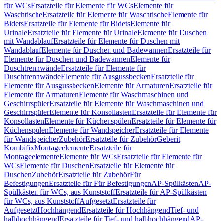
für WCs
Ersatzteile für Elemente für WCs
Elemente für
Waschtische
Ersatzteile für Elemente für Waschtische
Elemente für
Bidets
Ersatzteile für Elemente für Bidets
Elemente für
Urinale
Ersatzteile für Elemente für Urinale
Elemente für Duschen
mit Wandablauf
Ersatzteile für Elemente für Duschen mit
Wandablauf
Elemente für Duschen und Badewannen
Ersatzteile für
Elemente für Duschen und Badewannen
Elemente für
Duschtrennwände
Ersatzteile für Elemente für
Duschtrennwände
Elemente für Ausgussbecken
Ersatzteile für
Elemente für Ausgussbecken
Elemente für Armaturen
Ersatzteile für
Elemente für Armaturen
Elemente für Waschmaschinen und
Geschirrspüler
Ersatzteile für Elemente für Waschmaschinen und
Geschirrspüler
Elemente für Konsollasten
Ersatzteile für Elemente für
Konsollasten
Elemente für Küchenspülen
Ersatzteile für Elemente für
Küchenspülen
Elemente für Wandspeicher
Ersatzteile für Elemente
für Wandspeicher
Zubehör
Ersatzteile für Zubehör
Geberit
Kombifix
Montageelemente
Ersatzteile für
Montageelemente
Elemente für WCs
Ersatzteile für Elemente für
WCs
Elemente für Duschen
Ersatzteile für Elemente für
Duschen
Zubehör
Ersatzteile für Zubehör
Für
Befestigungen
Ersatzteile für Für Befestigungen
AP-Spülkästen
AP-
Spülkästen für WCs, aus Kunststoff
Ersatzteile für AP-Spülkästen
für WCs, aus Kunststoff
Aufgesetzt
Ersatzteile für
Aufgesetzt
Hochhängend
Ersatzteile für Hochhängend
Tief- und
halbhochhängend
Ersatzteile für Tief- und halbhochhängend
AP-