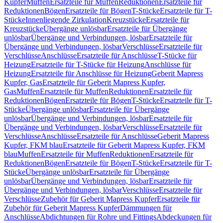
Kupfer
Muffen
Ersatzteile für Muffen
Reduktionen
Ersatzteile für
Reduktionen
Bögen
Ersatzteile für Bögen
T-Stücke
Ersatzteile für T-
Stücke
Innenliegende Zirkulation
Kreuzstücke
Ersatzteile für
Kreuzstücke
Übergänge unlösbar
Ersatzteile für Übergänge
unlösbar
Übergänge und Verbindungen, lösbar
Ersatzteile für
Übergänge und Verbindungen, lösbar
Verschlüsse
Ersatzteile für
Verschlüsse
Anschlüsse
Ersatzteile für Anschlüsse
T-Stücke für
Heizung
Ersatzteile für T-Stücke für Heizung
Anschlüsse für
Heizung
Ersatzteile für Anschlüsse für Heizung
Geberit Mapress
Kupfer, Gas
Ersatzteile für Geberit Mapress Kupfer,
Gas
Muffen
Ersatzteile für Muffen
Reduktionen
Ersatzteile für
Reduktionen
Bögen
Ersatzteile für Bögen
T-Stücke
Ersatzteile für T-
Stücke
Übergänge unlösbar
Ersatzteile für Übergänge
unlösbar
Übergänge und Verbindungen, lösbar
Ersatzteile für
Übergänge und Verbindungen, lösbar
Verschlüsse
Ersatzteile für
Verschlüsse
Anschlüsse
Ersatzteile für Anschlüsse
Geberit Mapress
Kupfer, FKM blau
Ersatzteile für Geberit Mapress Kupfer, FKM
blau
Muffen
Ersatzteile für Muffen
Reduktionen
Ersatzteile für
Reduktionen
Bögen
Ersatzteile für Bögen
T-Stücke
Ersatzteile für T-
Stücke
Übergänge unlösbar
Ersatzteile für Übergänge
unlösbar
Übergänge und Verbindungen, lösbar
Ersatzteile für
Übergänge und Verbindungen, lösbar
Verschlüsse
Ersatzteile für
Verschlüsse
Zubehör für Geberit Mapress Kupfer
Ersatzteile für
Zubehör für Geberit Mapress Kupfer
Dämmungen für
Anschlüsse
Abdichtungen für Rohre und Fittings
Abdeckungen für