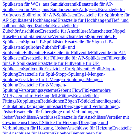
Spülkästen für WCs, aus Sanitärkeramik
Ersatzteile für AP-
Spülkästen für WCs, aus Sanitärkeramik
Aufgesetzt
Ersatzteile für
Aufgesetzt
Spülrohre für AP-Spülkästen
Ersatzteile für Spülrohre für
AP-Spülkästen
Hochhängend
Ersatzteile für Hochhängend
Tief- und
halbhochhängend
Zubehör
Ersatzteile für
Zubehör
Anschlüsse
Ersatzteile für Anschlüsse
Manschetten
Nippel,
Rosetten und Staueinsätze
Verbrauchsmaterial
Spülventile
UP-
Spülkästen
Sigma UP-Spülkästen
Ersatzteile für Sigma UP-
Spülkästen
Spülrohre
Zubehör
Füll- und
Spülventile
Füllventile
Ersatzteile für Füllventile
Füllventile für AP-
Spülkästen
Ersatzteile für Füllventile für AP-Spülkästen
Füllventile
für UP-Spülkästen
Ersatzteile für Füllventile für UP-
Spülkästen
Spülventile
Ersatzteile für Spülventile
Spül-Stopp-
Spülung
Ersatzteile für Spül-Stopp-Spülung
1-Mengen-
Spülung
Ersatzteile für 1-Mengen-Spülung
2-Mengen-
Spülung
Ersatzteile für 2-Mengen-
Spülung
Versorgungssysteme
Geberit FlowFit
Systemrohre
ML
Systemrohre Heizung ML
Fittings
Ersatzteile für
Fittings
Kupplungen
Reduktionen
Bögen
T-Stücke
Innenliegende
Zirkulation
Übergänge unlösbar
Übergänge und Verbindungen,
lösbar
Ersatzteile für Übergänge und Verbindungen,
lösbar
Verschlüsse
Anschlüsse
Ersatzteile für Anschlüsse
Verteiler mit
Gewindeanschluss
T-Stücke für Heizung
Übergänge und
Verbindungen für Heizung, lösbar
Anschlüsse für Heizung
Ersatzteile
für Anschlüsse für Heizung
Zubehör
Dämmungen für