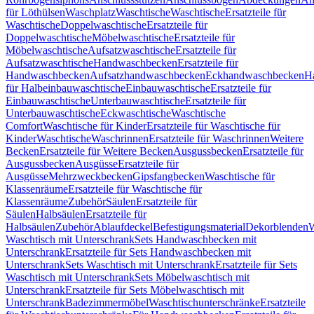
für Löthülsen
Waschplatz
Waschtische
Waschtische
Ersatzteile für
Waschtische
Doppelwaschtische
Ersatzteile für
Doppelwaschtische
Möbelwaschtische
Ersatzteile für
Möbelwaschtische
Aufsatzwaschtische
Ersatzteile für
Aufsatzwaschtische
Handwaschbecken
Ersatzteile für
Handwaschbecken
Aufsatzhandwaschbecken
Eckhandwaschbecken
H
für Halbeinbauwaschtische
Einbauwaschtische
Ersatzteile für
Einbauwaschtische
Unterbauwaschtische
Ersatzteile für
Unterbauwaschtische
Eckwaschtische
Waschtische
Comfort
Waschtische für Kinder
Ersatzteile für Waschtische für
Kinder
Waschtische
Waschrinnen
Ersatzteile für Waschrinnen
Weitere
Becken
Ersatzteile für Weitere Becken
Ausgussbecken
Ersatzteile für
Ausgussbecken
Ausgüsse
Ersatzteile für
Ausgüsse
Mehrzweckbecken
Gipsfangbecken
Waschtische für
Klassenräume
Ersatzteile für Waschtische für
Klassenräume
Zubehör
Säulen
Ersatzteile für
Säulen
Halbsäulen
Ersatzteile für
Halbsäulen
Zubehör
Ablaufdeckel
Befestigungsmaterial
Dekorblenden
W
Waschtisch mit Unterschrank
Sets Handwaschbecken mit
Unterschrank
Ersatzteile für Sets Handwaschbecken mit
Unterschrank
Sets Waschtisch mit Unterschrank
Ersatzteile für Sets
Waschtisch mit Unterschrank
Sets Möbelwaschtisch mit
Unterschrank
Ersatzteile für Sets Möbelwaschtisch mit
Unterschrank
Badezimmermöbel
Waschtischunterschränke
Ersatzteile