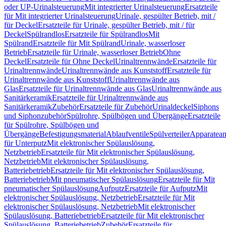
oder UP-Urinalsteuerung
Mit integrierter Urinalsteuerung
Ersatzteile
für Mit integrierter Urinalsteuerung
Urinale, gespülter Betrieb, mit /
für Deckel
Ersatzteile für Urinale, gespülter Betrieb, mit / für
Deckel
Spülrandlos
Ersatzteile für Spülrandlos
Mit
Spülrand
Ersatzteile für Mit Spülrand
Urinale, wasserloser
Betrieb
Ersatzteile für Urinale, wasserloser Betrieb
Ohne
Deckel
Ersatzteile für Ohne Deckel
Urinaltrennwände
Ersatzteile für
Urinaltrennwände
Urinaltrennwände aus Kunststoff
Ersatzteile für
Urinaltrennwände aus Kunststoff
Urinaltrennwände aus
Glas
Ersatzteile für Urinaltrennwände aus Glas
Urinaltrennwände aus
Sanitärkeramik
Ersatzteile für Urinaltrennwände aus
Sanitärkeramik
Zubehör
Ersatzteile für Zubehör
Urinaldeckel
Siphons
und Siphonzubehör
Spülrohre, Spülbögen und Übergänge
Ersatzteile
für Spülrohre, Spülbögen und
Übergänge
Befestigungsmaterial
Ablaufventile
Spülverteiler
Apparatean
für Unterputz
Mit elektronischer Spülauslösung,
Netzbetrieb
Ersatzteile für Mit elektronischer Spülauslösung,
Netzbetrieb
Mit elektronischer Spülauslösung,
Batteriebetrieb
Ersatzteile für Mit elektronischer Spülauslösung,
Batteriebetrieb
Mit pneumatischer Spülauslösung
Ersatzteile für Mit
pneumatischer Spülauslösung
Aufputz
Ersatzteile für Aufputz
Mit
elektronischer Spülauslösung, Netzbetrieb
Ersatzteile für Mit
elektronischer Spülauslösung, Netzbetrieb
Mit elektronischer
Spülauslösung, Batteriebetrieb
Ersatzteile für Mit elektronischer
Spülauslösung, Batteriebetrieb
Zubehör
Ersatzteile für