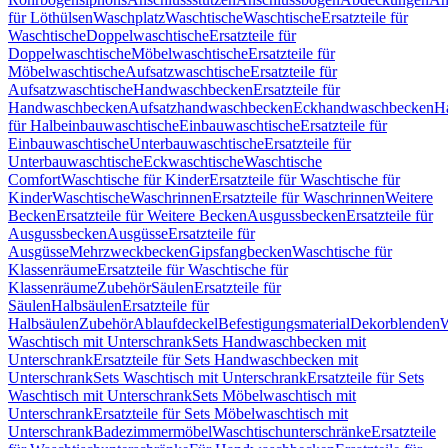
für Löthülsen
Waschplatz
Waschtische
Waschtische
Ersatzteile für
Waschtische
Doppelwaschtische
Ersatzteile für
Doppelwaschtische
Möbelwaschtische
Ersatzteile für
Möbelwaschtische
Aufsatzwaschtische
Ersatzteile für
Aufsatzwaschtische
Handwaschbecken
Ersatzteile für
Handwaschbecken
Aufsatzhandwaschbecken
Eckhandwaschbecken
H
für Halbeinbauwaschtische
Einbauwaschtische
Ersatzteile für
Einbauwaschtische
Unterbauwaschtische
Ersatzteile für
Unterbauwaschtische
Eckwaschtische
Waschtische
Comfort
Waschtische für Kinder
Ersatzteile für Waschtische für
Kinder
Waschtische
Waschrinnen
Ersatzteile für Waschrinnen
Weitere
Becken
Ersatzteile für Weitere Becken
Ausgussbecken
Ersatzteile für
Ausgussbecken
Ausgüsse
Ersatzteile für
Ausgüsse
Mehrzweckbecken
Gipsfangbecken
Waschtische für
Klassenräume
Ersatzteile für Waschtische für
Klassenräume
Zubehör
Säulen
Ersatzteile für
Säulen
Halbsäulen
Ersatzteile für
Halbsäulen
Zubehör
Ablaufdeckel
Befestigungsmaterial
Dekorblenden
W
Waschtisch mit Unterschrank
Sets Handwaschbecken mit
Unterschrank
Ersatzteile für Sets Handwaschbecken mit
Unterschrank
Sets Waschtisch mit Unterschrank
Ersatzteile für Sets
Waschtisch mit Unterschrank
Sets Möbelwaschtisch mit
Unterschrank
Ersatzteile für Sets Möbelwaschtisch mit
Unterschrank
Badezimmermöbel
Waschtischunterschränke
Ersatzteile