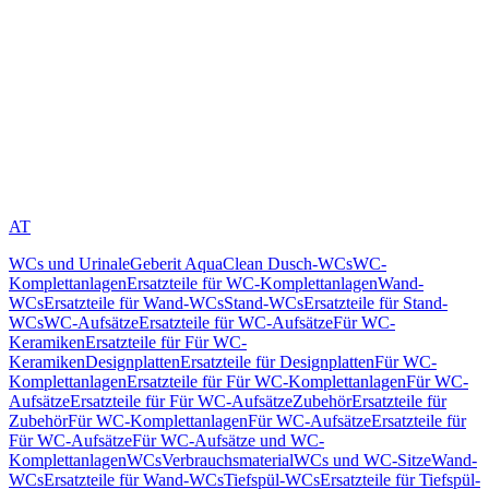
AT
WCs und Urinale
Geberit AquaClean Dusch-WCs
WC-
Komplettanlagen
Ersatzteile für WC-Komplettanlagen
Wand-
WCs
Ersatzteile für Wand-WCs
Stand-WCs
Ersatzteile für Stand-
WCs
WC-Aufsätze
Ersatzteile für WC-Aufsätze
Für WC-
Keramiken
Ersatzteile für Für WC-
Keramiken
Designplatten
Ersatzteile für Designplatten
Für WC-
Komplettanlagen
Ersatzteile für Für WC-Komplettanlagen
Für WC-
Aufsätze
Ersatzteile für Für WC-Aufsätze
Zubehör
Ersatzteile für
Zubehör
Für WC-Komplettanlagen
Für WC-Aufsätze
Ersatzteile für
Für WC-Aufsätze
Für WC-Aufsätze und WC-
Komplettanlagen
WCs
Verbrauchsmaterial
WCs und WC-Sitze
Wand-
WCs
Ersatzteile für Wand-WCs
Tiefspül-WCs
Ersatzteile für Tiefspül-