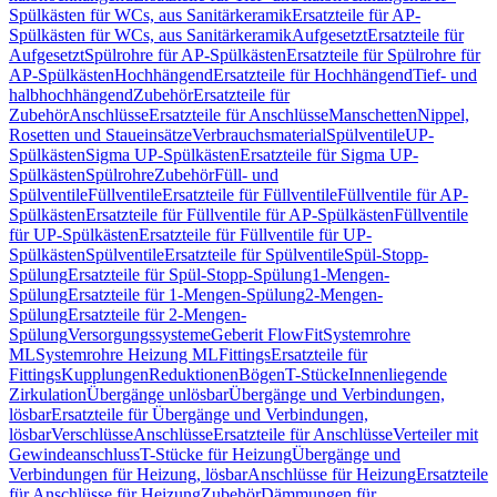
Spülkästen für WCs, aus Sanitärkeramik
Ersatzteile für AP-
Spülkästen für WCs, aus Sanitärkeramik
Aufgesetzt
Ersatzteile für
Aufgesetzt
Spülrohre für AP-Spülkästen
Ersatzteile für Spülrohre für
AP-Spülkästen
Hochhängend
Ersatzteile für Hochhängend
Tief- und
halbhochhängend
Zubehör
Ersatzteile für
Zubehör
Anschlüsse
Ersatzteile für Anschlüsse
Manschetten
Nippel,
Rosetten und Staueinsätze
Verbrauchsmaterial
Spülventile
UP-
Spülkästen
Sigma UP-Spülkästen
Ersatzteile für Sigma UP-
Spülkästen
Spülrohre
Zubehör
Füll- und
Spülventile
Füllventile
Ersatzteile für Füllventile
Füllventile für AP-
Spülkästen
Ersatzteile für Füllventile für AP-Spülkästen
Füllventile
für UP-Spülkästen
Ersatzteile für Füllventile für UP-
Spülkästen
Spülventile
Ersatzteile für Spülventile
Spül-Stopp-
Spülung
Ersatzteile für Spül-Stopp-Spülung
1-Mengen-
Spülung
Ersatzteile für 1-Mengen-Spülung
2-Mengen-
Spülung
Ersatzteile für 2-Mengen-
Spülung
Versorgungssysteme
Geberit FlowFit
Systemrohre
ML
Systemrohre Heizung ML
Fittings
Ersatzteile für
Fittings
Kupplungen
Reduktionen
Bögen
T-Stücke
Innenliegende
Zirkulation
Übergänge unlösbar
Übergänge und Verbindungen,
lösbar
Ersatzteile für Übergänge und Verbindungen,
lösbar
Verschlüsse
Anschlüsse
Ersatzteile für Anschlüsse
Verteiler mit
Gewindeanschluss
T-Stücke für Heizung
Übergänge und
Verbindungen für Heizung, lösbar
Anschlüsse für Heizung
Ersatzteile
für Anschlüsse für Heizung
Zubehör
Dämmungen für