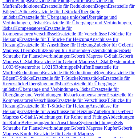
Therm
Fittings
Ersatzteile für Fittings
Muffen
Ersatzteile für
Muffen
Reduktionen
Ersatzteile für Reduktionen
Bögen
Ersatzteile für
Bögen
T-Stücke
Ersatzteile für T-Stücke
Übergänge
unlösbar
Ersatzteile für Übergänge unlösbar
Übergänge und
Verbindungen, lösbar
Ersatzteile für Übergänge und Verbindungen,
lösbar
Kompensatoren
Ersatzteile für
Kompensatoren
Verschlüsse
Ersatzteile für Verschlüsse
T-Stücke für
Heizung
Ersatzteile für T-Stücke für Heizung
Anschlüsse für
Heizung
Ersatzteile für Anschlüsse für Heizung
Zubehör für Geberit
Mapress Therm
Schutzkappen für Rohrende
Systemdichtungen
Sets
Schraube für Flanschverbindungen
Geberit Mapress C-Stahl
Geberit
Mapress C-Stahl
Ersatzteile für Geberit Mapress C-Stahl
Systemrohre
1.0034
Systemrohre 1.0215
Rohrnippel
Muffen
Ersatzteile für
Muffen
Reduktionen
Ersatzteile für Reduktionen
Bögen
Ersatzteile für
Bögen
T-Stücke
Ersatzteile für T-Stücke
Kreuzstücke
Ersatzteile für
Kreuzstücke
Übergänge unlösbar
Ersatzteile für Übergänge
unlösbar
Übergänge und Verbindungen, lösbar
Ersatzteile für
Übergänge und Verbindungen, lösbar
Kompensatoren
Ersatzteile für
Kompensatoren
Verschlüsse
Ersatzteile für Verschlüsse
T-Stücke für
Heizung
Ersatzteile für T-Stücke für Heizung
Anschlüsse für
Heizung
Ersatzteile für Anschlüsse für Heizung
Zubehör für Geberit
Mapress C-Stahl
Abdichtungen für Rohre und Fittings
Abdeckungen
für Rohre
Befestigungen für Anschlüsse
Systemdichtungen
Sets
Schraube für Flanschverbindungen
Geberit Mapress Kupfer
Geberit
Mapress Kupfer
Ersatzteile für Geberit Mapress