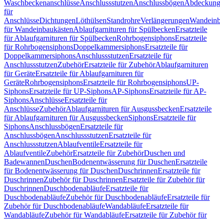
Waschbeckenanschlüsse
Anschlussstutzen
Anschlussbögen
Abdeckung
für
Anschlüsse
Dichtungen
Löthülsen
Standrohre
Verlängerungen
Wandeinb
für Wandeinbaukästen
Ablaufgarnituren für Spülbecken
Ersatzteile
für Ablaufgarnituren für Spülbecken
Rohrbogensiphons
Ersatzteile
für Rohrbogensiphons
Doppelkammersiphons
Ersatzteile für
Doppelkammersiphons
Anschlussstutzen
Ersatzteile für
Anschlussstutzen
Zubehör
Ersatzteile für Zubehör
Ablaufgarnituren
für Geräte
Ersatzteile für Ablaufgarnituren für
Geräte
Rohrbogensiphons
Ersatzteile für Rohrbogensiphons
UP-
Siphons
Ersatzteile für UP-Siphons
AP-Siphons
Ersatzteile für AP-
Siphons
Anschlüsse
Ersatzteile für
Anschlüsse
Zubehör
Ablaufgarnituren für Ausgussbecken
Ersatzteile
für Ablaufgarnituren für Ausgussbecken
Siphons
Ersatzteile für
Siphons
Anschlussbögen
Ersatzteile für
Anschlussbögen
Anschlussstutzen
Ersatzteile für
Anschlussstutzen
Ablaufventile
Ersatzteile für
Ablaufventile
Zubehör
Ersatzteile für Zubehör
Duschen und
Badewannen
Duschen
Bodenentwässerung für Duschen
Ersatzteile
für Bodenentwässerung für Duschen
Duschrinnen
Ersatzteile für
Duschrinnen
Zubehör für Duschrinnen
Ersatzteile für Zubehör für
Duschrinnen
Duschbodenabläufe
Ersatzteile für
Duschbodenabläufe
Zubehör für Duschbodenabläufe
Ersatzteile für
Zubehör für Duschbodenabläufe
Wandabläufe
Ersatzteile für
Wandabläufe
Zubehör für Wandabläufe
Ersatzteile für Zubehör für