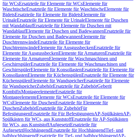
für WCs
Ersatzteile für Elemente für WCs
Elemente für
Waschtische
Ersatzteile für Elemente für Waschtische
Elemente für
Bidets
Ersatzteile für Elemente für Bidets
Elemente für
Urinale
Ersatzteile für Elemente für Urinale
Elemente für Duschen
mit Wandablauf
Ersatzteile für Elemente für Duschen mit
Wandablauf
Elemente für Duschen und Badewannen
Ersatzteile für
Elemente für Duschen und Badewannen
Elemente für
Duschtrennwände
Ersatzteile für Elemente für
Duschtrennwände
Elemente für Ausgussbecken
Ersatzteile für
Elemente für Ausgussbecken
Elemente für Armaturen
Ersatzteile für
Elemente für Armaturen
Elemente für Waschmaschinen und
Geschirrspüler
Ersatzteile für Elemente für Waschmaschinen und
Geschirrspüler
Elemente für Konsollasten
Ersatzteile für Elemente für
Konsollasten
Elemente für Küchenspülen
Ersatzteile für Elemente für
Küchenspülen
Elemente für Wandspeicher
Ersatzteile für Elemente
für Wandspeicher
Zubehör
Ersatzteile für Zubehör
Geberit
Kombifix
Montageelemente
Ersatzteile für
Montageelemente
Elemente für WCs
Ersatzteile für Elemente für
WCs
Elemente für Duschen
Ersatzteile für Elemente für
Duschen
Zubehör
Ersatzteile für Zubehör
Für
Befestigungen
Ersatzteile für Für Befestigungen
AP-Spülkästen
AP-
Spülkästen für WCs, aus Kunststoff
Ersatzteile für AP-Spülkästen
für WCs, aus Kunststoff
Aufgesetzt
Ersatzteile für
Aufgesetzt
Hochhängend
Ersatzteile für Hochhängend
Tief- und
halbhochhängend
Ersatzteile für Tief- und halbhochhängend
AP-