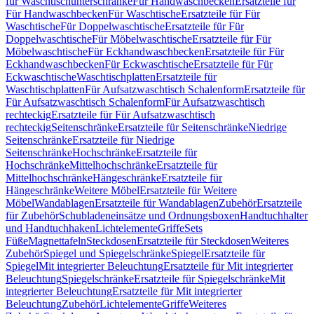
für Waschtischunterschränke
Für Handwaschbecken
Ersatzteile für
Für Handwaschbecken
Für Waschtische
Ersatzteile für Für
Waschtische
Für Doppelwaschtische
Ersatzteile für Für
Doppelwaschtische
Für Möbelwaschtische
Ersatzteile für Für
Möbelwaschtische
Für Eckhandwaschbecken
Ersatzteile für Für
Eckhandwaschbecken
Für Eckwaschtische
Ersatzteile für Für
Eckwaschtische
Waschtischplatten
Ersatzteile für
Waschtischplatten
Für Aufsatzwaschtisch Schalenform
Ersatzteile für
Für Aufsatzwaschtisch Schalenform
Für Aufsatzwaschtisch
rechteckig
Ersatzteile für Für Aufsatzwaschtisch
rechteckig
Seitenschränke
Ersatzteile für Seitenschränke
Niedrige
Seitenschränke
Ersatzteile für Niedrige
Seitenschränke
Hochschränke
Ersatzteile für
Hochschränke
Mittelhochschränke
Ersatzteile für
Mittelhochschränke
Hängeschränke
Ersatzteile für
Hängeschränke
Weitere Möbel
Ersatzteile für Weitere
Möbel
Wandablagen
Ersatzteile für Wandablagen
Zubehör
Ersatzteile
für Zubehör
Schubladeneinsätze und Ordnungsboxen
Handtuchhalter
und Handtuchhaken
Lichtelemente
Griffe
Sets
Füße
Magnettafeln
Steckdosen
Ersatzteile für Steckdosen
Weiteres
Zubehör
Spiegel und Spiegelschränke
Spiegel
Ersatzteile für
Spiegel
Mit integrierter Beleuchtung
Ersatzteile für Mit integrierter
Beleuchtung
Spiegelschränke
Ersatzteile für Spiegelschränke
Mit
integrierter Beleuchtung
Ersatzteile für Mit integrierter
Beleuchtung
Zubehör
Lichtelemente
Griffe
Weiteres