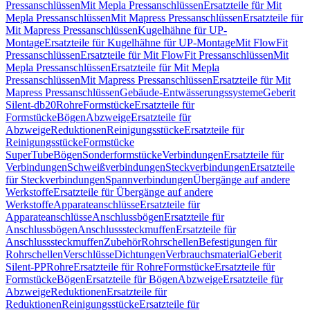
Pressanschlüssen
Mit Mepla Pressanschlüssen
Ersatzteile für Mit
Mepla Pressanschlüssen
Mit Mapress Pressanschlüssen
Ersatzteile für
Mit Mapress Pressanschlüssen
Kugelhähne für UP-
Montage
Ersatzteile für Kugelhähne für UP-Montage
Mit FlowFit
Pressanschlüssen
Ersatzteile für Mit FlowFit Pressanschlüssen
Mit
Mepla Pressanschlüssen
Ersatzteile für Mit Mepla
Pressanschlüssen
Mit Mapress Pressanschlüssen
Ersatzteile für Mit
Mapress Pressanschlüssen
Gebäude-Entwässerungssysteme
Geberit
Silent-db20
Rohre
Formstücke
Ersatzteile für
Formstücke
Bögen
Abzweige
Ersatzteile für
Abzweige
Reduktionen
Reinigungsstücke
Ersatzteile für
Reinigungsstücke
Formstücke
SuperTube
Bögen
Sonderformstücke
Verbindungen
Ersatzteile für
Verbindungen
Schweißverbindungen
Steckverbindungen
Ersatzteile
für Steckverbindungen
Spannverbindungen
Übergänge auf andere
Werkstoffe
Ersatzteile für Übergänge auf andere
Werkstoffe
Apparateanschlüsse
Ersatzteile für
Apparateanschlüsse
Anschlussbögen
Ersatzteile für
Anschlussbögen
Anschlusssteckmuffen
Ersatzteile für
Anschlusssteckmuffen
Zubehör
Rohrschellen
Befestigungen für
Rohrschellen
Verschlüsse
Dichtungen
Verbrauchsmaterial
Geberit
Silent-PP
Rohre
Ersatzteile für Rohre
Formstücke
Ersatzteile für
Formstücke
Bögen
Ersatzteile für Bögen
Abzweige
Ersatzteile für
Abzweige
Reduktionen
Ersatzteile für
Reduktionen
Reinigungsstücke
Ersatzteile für