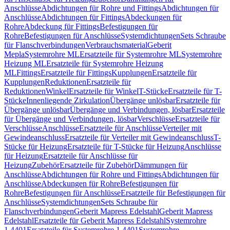
Anschlüsse
Abdichtungen für Rohre und Fittings
Abdichtungen für
Anschlüsse
Abdichtungen für Fittings
Abdeckungen für
Rohre
Abdeckung für Fittings
Befestigungen für
Rohre
Befestigungen für Anschlüsse
Systemdichtungen
Sets Schraube
für Flanschverbindungen
Verbrauchsmaterial
Geberit
Mepla
Systemrohre ML
Ersatzteile für Systemrohre ML
Systemrohre
Heizung ML
Ersatzteile für Systemrohre Heizung
ML
Fittings
Ersatzteile für Fittings
Kupplungen
Ersatzteile für
Kupplungen
Reduktionen
Ersatzteile für
Reduktionen
Winkel
Ersatzteile für Winkel
T-Stücke
Ersatzteile für T-
Stücke
Innenliegende Zirkulation
Übergänge unlösbar
Ersatzteile für
Übergänge unlösbar
Übergänge und Verbindungen, lösbar
Ersatzteile
für Übergänge und Verbindungen, lösbar
Verschlüsse
Ersatzteile für
Verschlüsse
Anschlüsse
Ersatzteile für Anschlüsse
Verteiler mit
Gewindeanschluss
Ersatzteile für Verteiler mit Gewindeanschluss
T-
Stücke für Heizung
Ersatzteile für T-Stücke für Heizung
Anschlüsse
für Heizung
Ersatzteile für Anschlüsse für
Heizung
Zubehör
Ersatzteile für Zubehör
Dämmungen für
Anschlüsse
Abdichtungen für Rohre und Fittings
Abdichtungen für
Anschlüsse
Abdeckungen für Rohre
Befestigungen für
Rohre
Befestigungen für Anschlüsse
Ersatzteile für Befestigungen für
Anschlüsse
Systemdichtungen
Sets Schraube für
Flanschverbindungen
Geberit Mapress Edelstahl
Geberit Mapress
Edelstahl
Ersatzteile für Geberit Mapress Edelstahl
Systemrohre
1.4401
Ersatzteile für Systemrohre 1.4401
Systemrohre