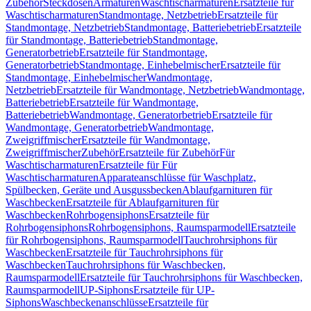
Zubehör
Steckdosen
Armaturen
Waschtischarmaturen
Ersatzteile für
Waschtischarmaturen
Standmontage, Netzbetrieb
Ersatzteile für
Standmontage, Netzbetrieb
Standmontage, Batteriebetrieb
Ersatzteile
für Standmontage, Batteriebetrieb
Standmontage,
Generatorbetrieb
Ersatzteile für Standmontage,
Generatorbetrieb
Standmontage, Einhebelmischer
Ersatzteile für
Standmontage, Einhebelmischer
Wandmontage,
Netzbetrieb
Ersatzteile für Wandmontage, Netzbetrieb
Wandmontage,
Batteriebetrieb
Ersatzteile für Wandmontage,
Batteriebetrieb
Wandmontage, Generatorbetrieb
Ersatzteile für
Wandmontage, Generatorbetrieb
Wandmontage,
Zweigriffmischer
Ersatzteile für Wandmontage,
Zweigriffmischer
Zubehör
Ersatzteile für Zubehör
Für
Waschtischarmaturen
Ersatzteile für Für
Waschtischarmaturen
Apparateanschlüsse für Waschplatz,
Spülbecken, Geräte und Ausgussbecken
Ablaufgarnituren für
Waschbecken
Ersatzteile für Ablaufgarnituren für
Waschbecken
Rohrbogensiphons
Ersatzteile für
Rohrbogensiphons
Rohrbogensiphons, Raumsparmodell
Ersatzteile
für Rohrbogensiphons, Raumsparmodell
Tauchrohrsiphons für
Waschbecken
Ersatzteile für Tauchrohrsiphons für
Waschbecken
Tauchrohrsiphons für Waschbecken,
Raumsparmodell
Ersatzteile für Tauchrohrsiphons für Waschbecken,
Raumsparmodell
UP-Siphons
Ersatzteile für UP-
Siphons
Waschbeckenanschlüsse
Ersatzteile für