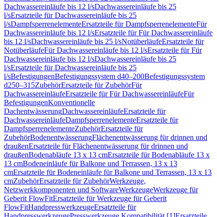
Dachwassereinläufe bis 12 l/s
Dachwassereinläufe bis 25
l/s
Ersatzteile für Dachwassereinläufe bis 25
l/s
Dampfsperrenelemente
Ersatzteile für Dampfsperrenelemente
Für
Dachwassereinläufe bis 12 l/s
Ersatzteile für Für Dachwassereinläufe
bis 12 l/s
Dachwassereinläufe bis 25 l/s
Notüberläufe
Ersatzteile für
Notüberläufe
Für Dachwassereinläufe bis 12 l/s
Ersatzteile für Für
Dachwassereinläufe bis 12 l/s
Dachwassereinläufe bis 25
l/s
Ersatzteile für Dachwassereinläufe bis 25
l/s
Befestigungen
Befestigungssystem d40–200
Befestigungssystem
d250–315
Zubehör
Ersatzteile für Zubehör
Für
Dachwassereinläufe
Ersatzteile für Für Dachwassereinläufe
Für
Befestigungen
Konventionelle
Dachentwässerung
Dachwassereinläufe
Ersatzteile für
Dachwassereinläufe
Dampfsperrenelemente
Ersatzteile für
Dampfsperrenelemente
Zubehör
Ersatzteile für
Zubehör
Bodenentwässerung
Flächenentwässerung für drinnen und
draußen
Ersatzteile für Flächenentwässerung für drinnen und
draußen
Bodenabläufe 13 x 13 cm
Ersatzteile für Bodenabläufe 13 x
13 cm
Bodeneinläufe für Balkone und Terrassen, 13 x 13
cm
Ersatzteile für Bodeneinläufe für Balkone und Terrassen, 13 x 13
cm
Zubehör
Ersatzteile für Zubehör
Werkzeuge,
Netzwerkkomponenten und Software
Werkzeuge
Werkzeuge für
Geberit FlowFit
Ersatzteile für Werkzeuge für Geberit
FlowFit
Handpresswerkzeuge
Ersatzteile für
Handpresswerkzeuge
Presswerkzeuge Kompatibilität [1]
Ersatzteile