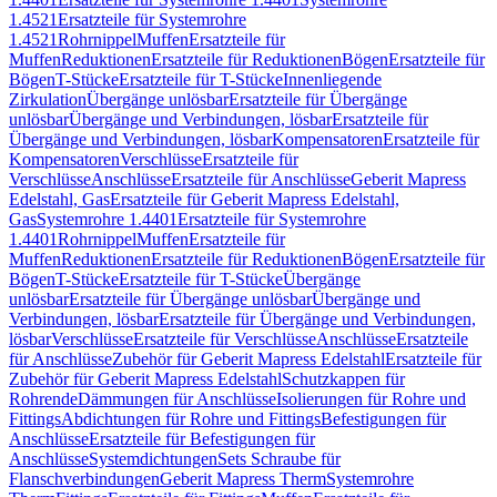
1.4521
Ersatzteile für Systemrohre
1.4521
Rohrnippel
Muffen
Ersatzteile für
Muffen
Reduktionen
Ersatzteile für Reduktionen
Bögen
Ersatzteile für
Bögen
T-Stücke
Ersatzteile für T-Stücke
Innenliegende
Zirkulation
Übergänge unlösbar
Ersatzteile für Übergänge
unlösbar
Übergänge und Verbindungen, lösbar
Ersatzteile für
Übergänge und Verbindungen, lösbar
Kompensatoren
Ersatzteile für
Kompensatoren
Verschlüsse
Ersatzteile für
Verschlüsse
Anschlüsse
Ersatzteile für Anschlüsse
Geberit Mapress
Edelstahl, Gas
Ersatzteile für Geberit Mapress Edelstahl,
Gas
Systemrohre 1.4401
Ersatzteile für Systemrohre
1.4401
Rohrnippel
Muffen
Ersatzteile für
Muffen
Reduktionen
Ersatzteile für Reduktionen
Bögen
Ersatzteile für
Bögen
T-Stücke
Ersatzteile für T-Stücke
Übergänge
unlösbar
Ersatzteile für Übergänge unlösbar
Übergänge und
Verbindungen, lösbar
Ersatzteile für Übergänge und Verbindungen,
lösbar
Verschlüsse
Ersatzteile für Verschlüsse
Anschlüsse
Ersatzteile
für Anschlüsse
Zubehör für Geberit Mapress Edelstahl
Ersatzteile für
Zubehör für Geberit Mapress Edelstahl
Schutzkappen für
Rohrende
Dämmungen für Anschlüsse
Isolierungen für Rohre und
Fittings
Abdichtungen für Rohre und Fittings
Befestigungen für
Anschlüsse
Ersatzteile für Befestigungen für
Anschlüsse
Systemdichtungen
Sets Schraube für
Flanschverbindungen
Geberit Mapress Therm
Systemrohre