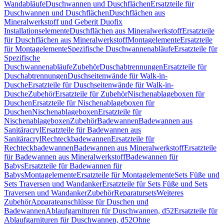
Wandabläufe
Duschwannen und Duschflächen
Ersatzteile für
Duschwannen und Duschflächen
Duschflächen aus
Mineralwerkstoff und Geberit Duofix
Installationselemente
Duschflächen aus Mineralwerkstoff
Ersatzteile
für Duschflächen aus Mineralwerkstoff
Montagelemente
Ersatzteile
für Montagelemente
Spezifische Duschwannenabläufe
Ersatzteile für
Spezifische
Duschwannenabläufe
Zubehör
Duschabtrennungen
Ersatzteile für
Duschabtrennungen
Duschseitenwände für Walk-in-
Dusche
Ersatzteile für Duschseitenwände für Walk-in-
Dusche
Zubehör
Ersatzteile für Zubehör
Nischenablageboxen für
Duschen
Ersatzteile für Nischenablageboxen für
Duschen
Nischenablageboxen
Ersatzteile für
Nischenablageboxen
Zubehör
Badewannen
Badewannen aus
Sanitäracryl
Ersatzteile für Badewannen aus
Sanitäracryl
Rechteckbadewannen
Ersatzteile für
Rechteckbadewannen
Badewannen aus Mineralwerkstoff
Ersatzteile
für Badewannen aus Mineralwerkstoff
Badewannen für
Babys
Ersatzteile für Badewannen für
Babys
Montagelemente
Ersatzteile für Montagelemente
Sets Füße und
Sets Traversen und Wandanker
Ersatzteile für Sets Füße und Sets
Traversen und Wandanker
Zubehör
Reparatursets
Weiteres
Zubehör
Apparateanschlüsse für Duschen und
Badewannen
Ablaufgarnituren für Duschwannen, d52
Ersatzteile für
Ablaufgarnituren für Duschwannen, d52
Ohne