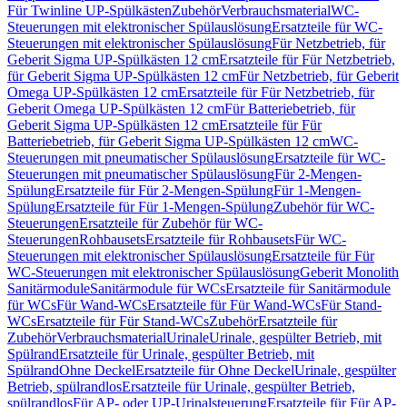
Für Twinline UP-Spülkästen
Zubehör
Verbrauchsmaterial
WC-
Steuerungen mit elektronischer Spülauslösung
Ersatzteile für WC-
Steuerungen mit elektronischer Spülauslösung
Für Netzbetrieb, für
Geberit Sigma UP-Spülkästen 12 cm
Ersatzteile für Für Netzbetrieb,
für Geberit Sigma UP-Spülkästen 12 cm
Für Netzbetrieb, für Geberit
Omega UP-Spülkästen 12 cm
Ersatzteile für Für Netzbetrieb, für
Geberit Omega UP-Spülkästen 12 cm
Für Batteriebetrieb, für
Geberit Sigma UP-Spülkästen 12 cm
Ersatzteile für Für
Batteriebetrieb, für Geberit Sigma UP-Spülkästen 12 cm
WC-
Steuerungen mit pneumatischer Spülauslösung
Ersatzteile für WC-
Steuerungen mit pneumatischer Spülauslösung
Für 2-Mengen-
Spülung
Ersatzteile für Für 2-Mengen-Spülung
Für 1-Mengen-
Spülung
Ersatzteile für Für 1-Mengen-Spülung
Zubehör für WC-
Steuerungen
Ersatzteile für Zubehör für WC-
Steuerungen
Rohbausets
Ersatzteile für Rohbausets
Für WC-
Steuerungen mit elektronischer Spülauslösung
Ersatzteile für Für
WC-Steuerungen mit elektronischer Spülauslösung
Geberit Monolith
Sanitärmodule
Sanitärmodule für WCs
Ersatzteile für Sanitärmodule
für WCs
Für Wand-WCs
Ersatzteile für Für Wand-WCs
Für Stand-
WCs
Ersatzteile für Für Stand-WCs
Zubehör
Ersatzteile für
Zubehör
Verbrauchsmaterial
Urinale
Urinale, gespülter Betrieb, mit
Spülrand
Ersatzteile für Urinale, gespülter Betrieb, mit
Spülrand
Ohne Deckel
Ersatzteile für Ohne Deckel
Urinale, gespülter
Betrieb, spülrandlos
Ersatzteile für Urinale, gespülter Betrieb,
spülrandlos
Für AP- oder UP-Urinalsteuerung
Ersatzteile für Für AP-