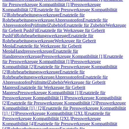
für Presswerkzeuge Kompatibilität [1]
Presswerkzeuge
Kompatibilität [2]
Ersatzteile für Presswerkzeuge Kompatibilität
[2]
Rohrbearbeitungswerkzeuge
Ersatzteile für
Rohrbearbeitungswerkzeuge
Abpressstopfen
Ersatzteile für
Abpressstopfen
Prüfmittel
Zubehör
Ersatzteile für Zubehör
Werkzeuge
für Geberit PushFit
Ersatzteile für Werkzeuge für Geberit
PushFit
Rohrbearbeitungswerkzeuge
Ersatzteile für
Rohrbearbeitungswerkzeuge
Werkzeuge für Geberit
Mepla
Ersatzteile für Werkzeuge für Geberit
Mepla
Handpresswerkzeuge
Ersatzteile für
Handpresswerkzeuge
Presswerkzeuge Kompatibilität [1]
Ersatzteile
für Presswerkzeuge Kompatibilität [1]
Presswerkzeuge
Kompatibilität [2]
Ersatzteile für Presswerkzeuge Kompatibilität
[2]
Rohrbearbeitungswerkzeuge
Ersatzteile für
Rohrbearbeitungswerkzeuge
Abpressstopfen
Ersatzteile für
Abpressstopfen
Prüfmittel
Zubehör
Werkzeuge für Geberit
Mapress
Ersatzteile für Werkzeuge für Geberit
Mapress
Presswerkzeuge Kompatibilität [1]
Ersatzteile für
Presswerkzeuge Kompatibilität [1]
Presswerkzeuge Kompatibilität
[2]
Ersatzteile für Presswerkzeuge Kompatibilität [2]
Presswerkzeuge
Kompatibilität [1] / [2]
Ersatzteile für Presswerkzeuge Kompatibilität
[1] / [2]
Presswerkzeuge Kompatibilität [2XL]
Ersatzteile für
Presswerkzeuge Kompatibilität [2XL]
Presswerkzeuge
Kompatibilität [4]
Ersatzteile für Presswerkzeuge Kompatibilität
[4]
Rohrbearbeitungswerkzeuge
Ersatzteile für