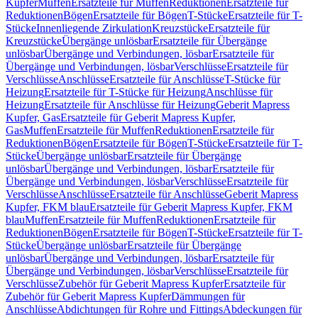
Kupfer
Muffen
Ersatzteile für Muffen
Reduktionen
Ersatzteile für
Reduktionen
Bögen
Ersatzteile für Bögen
T-Stücke
Ersatzteile für T-
Stücke
Innenliegende Zirkulation
Kreuzstücke
Ersatzteile für
Kreuzstücke
Übergänge unlösbar
Ersatzteile für Übergänge
unlösbar
Übergänge und Verbindungen, lösbar
Ersatzteile für
Übergänge und Verbindungen, lösbar
Verschlüsse
Ersatzteile für
Verschlüsse
Anschlüsse
Ersatzteile für Anschlüsse
T-Stücke für
Heizung
Ersatzteile für T-Stücke für Heizung
Anschlüsse für
Heizung
Ersatzteile für Anschlüsse für Heizung
Geberit Mapress
Kupfer, Gas
Ersatzteile für Geberit Mapress Kupfer,
Gas
Muffen
Ersatzteile für Muffen
Reduktionen
Ersatzteile für
Reduktionen
Bögen
Ersatzteile für Bögen
T-Stücke
Ersatzteile für T-
Stücke
Übergänge unlösbar
Ersatzteile für Übergänge
unlösbar
Übergänge und Verbindungen, lösbar
Ersatzteile für
Übergänge und Verbindungen, lösbar
Verschlüsse
Ersatzteile für
Verschlüsse
Anschlüsse
Ersatzteile für Anschlüsse
Geberit Mapress
Kupfer, FKM blau
Ersatzteile für Geberit Mapress Kupfer, FKM
blau
Muffen
Ersatzteile für Muffen
Reduktionen
Ersatzteile für
Reduktionen
Bögen
Ersatzteile für Bögen
T-Stücke
Ersatzteile für T-
Stücke
Übergänge unlösbar
Ersatzteile für Übergänge
unlösbar
Übergänge und Verbindungen, lösbar
Ersatzteile für
Übergänge und Verbindungen, lösbar
Verschlüsse
Ersatzteile für
Verschlüsse
Zubehör für Geberit Mapress Kupfer
Ersatzteile für
Zubehör für Geberit Mapress Kupfer
Dämmungen für
Anschlüsse
Abdichtungen für Rohre und Fittings
Abdeckungen für