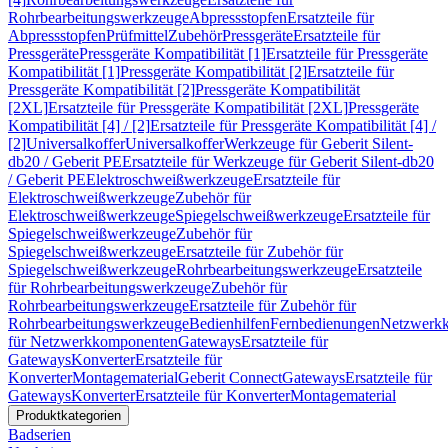
Rohrbearbeitungswerkzeuge
Abpressstopfen
Ersatzteile für
Abpressstopfen
Prüfmittel
Zubehör
Pressgeräte
Ersatzteile für
Pressgeräte
Pressgeräte Kompatibilität [1]
Ersatzteile für Pressgeräte
Kompatibilität [1]
Pressgeräte Kompatibilität [2]
Ersatzteile für
Pressgeräte Kompatibilität [2]
Pressgeräte Kompatibilität
[2XL]
Ersatzteile für Pressgeräte Kompatibilität [2XL]
Pressgeräte
Kompatibilität [4] / [2]
Ersatzteile für Pressgeräte Kompatibilität [4] /
[2]
Universalkoffer
Universalkoffer
Werkzeuge für Geberit Silent-
db20 / Geberit PE
Ersatzteile für Werkzeuge für Geberit Silent-db20
/ Geberit PE
Elektroschweißwerkzeuge
Ersatzteile für
Elektroschweißwerkzeuge
Zubehör für
Elektroschweißwerkzeuge
Spiegelschweißwerkzeuge
Ersatzteile für
Spiegelschweißwerkzeuge
Zubehör für
Spiegelschweißwerkzeuge
Ersatzteile für Zubehör für
Spiegelschweißwerkzeuge
Rohrbearbeitungswerkzeuge
Ersatzteile
für Rohrbearbeitungswerkzeuge
Zubehör für
Rohrbearbeitungswerkzeuge
Ersatzteile für Zubehör für
Rohrbearbeitungswerkzeuge
Bedienhilfen
Fernbedienungen
Netzwerk
für Netzwerkkomponenten
Gateways
Ersatzteile für
Gateways
Konverter
Ersatzteile für
Konverter
Montagematerial
Geberit Connect
Gateways
Ersatzteile für
Gateways
Konverter
Ersatzteile für Konverter
Montagematerial
Produktkategorien
Badserien