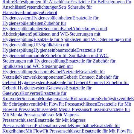
Rohre
Befestigungen für Anschlüsse
Ersatzteile für Befestigungen für
Anschlüsse
Systemdichtungen
Sets Schraube für
Flanschverbindungen
Geberit
Hygienesystem
Hygienespüleinheiten
Ersatzteile für
Hygienespüleinheiten
Zubehör für
Hygienespüleinheiten
Sensoren
Kabel
Abdeckungen und
Abdeckplatten
Spülkästen und WC-Steuerungen mit
Hygienespülung
Ersatzteile für Spülkästen und WC-Steuerungen mit
Hygienespülung
UP-Spülkästen mit
Hygienespülung
Hygieneeinbaumodule
Ersatzteile für
Hygieneeinbaumodule
Zubehör für Spülkästen und WC-
Steuerungen mit Hygienespülung
Ersatzteile für Zubehör für
Spülkästen und WC-Steuerungen mit
Hygienespülung
Sensoren
Kabel
Netzteile
Ersatzteile für
Netzteile
Netzwerkkomponenten
Geberit Connect Zubehör für
Geberit Hygienesystem
Ersatzteile für Geberit Connect Zubehör für
Geberit Hygienesystem
Gateways
Ersatzteile für
Gateways
Konverter
Ersatzteile für
Konverter
Sensoren
Montagematerial
Rohrarmaturen
Schrägsitzventile
E
für Schrägsitzventile
Mit FlowFit Pressanschlüssen
Ersatzteile für Mit
FlowFit Pressanschlüssen
Mit Mepla Pressanschlüssen
Ersatzteile für
Mit Mepla Pressanschlüssen
Mit Mapress
Pressanschlüssen
Ersatzteile für Mit Mapress
Pressanschlüssen
Probenahmeventile
Kugelhähne
Ersatzteile für
Kugelhähne
Mit FlowFit Pressanschlüssen
Ersatzteile für Mit FlowFit