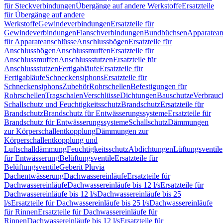
für Steckverbindungen
Übergänge auf andere Werkstoffe
Ersatzteile
für Übergänge auf andere
Werkstoffe
Gewindeverbindungen
Ersatzteile für
Gewindeverbindungen
Flanschverbindungen
Bundbüchsen
Apparatean
für Apparateanschlüsse
Anschlussbögen
Ersatzteile für
Anschlussbögen
Anschlussmuffen
Ersatzteile für
Anschlussmuffen
Anschlussstutzen
Ersatzteile für
Anschlussstutzen
Fertigabläufe
Ersatzteile für
Fertigabläufe
Schneckensiphons
Ersatzteile für
Schneckensiphons
Zubehör
Rohrschellen
Befestigungen für
Rohrschellen
Tragschalen
Verschlüsse
Dichtungen
Bauschutze
Verbrauc
Schallschutz und Feuchtigkeitsschutz
Brandschutz
Ersatzteile für
Brandschutz
Brandschutz für Entwässerungssysteme
Ersatzteile für
Brandschutz für Entwässerungssysteme
Schallschutz
Dämmungen
zur Körperschallentkopplung
Dämmungen zur
Körperschallentkopplung und
Luftschalldämmung
Feuchtigkeitsschutz
Abdichtungen
Lüftungsventile
für Entwässerung
Belüftungsventile
Ersatzteile für
Belüftungsventile
Geberit Pluvia
Dachentwässerung
Dachwassereinläufe
Ersatzteile für
Dachwassereinläufe
Dachwassereinläufe bis 12 l/s
Ersatzteile für
Dachwassereinläufe bis 12 l/s
Dachwassereinläufe bis 25
l/s
Ersatzteile für Dachwassereinläufe bis 25 l/s
Dachwassereinläufe
für Rinnen
Ersatzteile für Dachwassereinläufe für
Rinnen
Dachwassereinläufe bis 12 l/s
Ersatzteile für