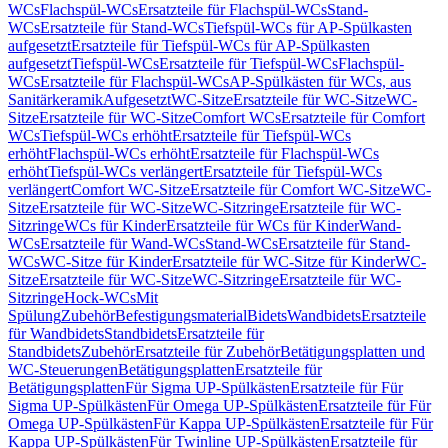
WCs
Flachspül-WCs
Ersatzteile für Flachspül-WCs
Stand-
WCs
Ersatzteile für Stand-WCs
Tiefspül-WCs für AP-Spülkasten
aufgesetzt
Ersatzteile für Tiefspül-WCs für AP-Spülkasten
aufgesetzt
Tiefspül-WCs
Ersatzteile für Tiefspül-WCs
Flachspül-
WCs
Ersatzteile für Flachspül-WCs
AP-Spülkästen für WCs, aus
Sanitärkeramik
Aufgesetzt
WC-Sitze
Ersatzteile für WC-Sitze
WC-
Sitze
Ersatzteile für WC-Sitze
Comfort WCs
Ersatzteile für Comfort
WCs
Tiefspül-WCs erhöht
Ersatzteile für Tiefspül-WCs
erhöht
Flachspül-WCs erhöht
Ersatzteile für Flachspül-WCs
erhöht
Tiefspül-WCs verlängert
Ersatzteile für Tiefspül-WCs
verlängert
Comfort WC-Sitze
Ersatzteile für Comfort WC-Sitze
WC-
Sitze
Ersatzteile für WC-Sitze
WC-Sitzringe
Ersatzteile für WC-
Sitzringe
WCs für Kinder
Ersatzteile für WCs für Kinder
Wand-
WCs
Ersatzteile für Wand-WCs
Stand-WCs
Ersatzteile für Stand-
WCs
WC-Sitze für Kinder
Ersatzteile für WC-Sitze für Kinder
WC-
Sitze
Ersatzteile für WC-Sitze
WC-Sitzringe
Ersatzteile für WC-
Sitzringe
Hock-WCs
Mit
Spülung
Zubehör
Befestigungsmaterial
Bidets
Wandbidets
Ersatzteile
für Wandbidets
Standbidets
Ersatzteile für
Standbidets
Zubehör
Ersatzteile für Zubehör
Betätigungsplatten und
WC-Steuerungen
Betätigungsplatten
Ersatzteile für
Betätigungsplatten
Für Sigma UP-Spülkästen
Ersatzteile für Für
Sigma UP-Spülkästen
Für Omega UP-Spülkästen
Ersatzteile für Für
Omega UP-Spülkästen
Für Kappa UP-Spülkästen
Ersatzteile für Für
Kappa UP-Spülkästen
Für Twinline UP-Spülkästen
Ersatzteile für