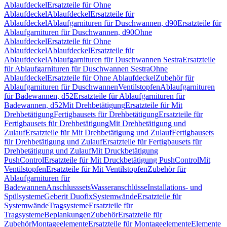
Ablaufdeckel
Ersatzteile für Ohne
Ablaufdeckel
Ablaufdeckel
Ersatzteile für
Ablaufdeckel
Ablaufgarnituren für Duschwannen, d90
Ersatzteile für
Ablaufgarnituren für Duschwannen, d90
Ohne
Ablaufdeckel
Ersatzteile für Ohne
Ablaufdeckel
Ablaufdeckel
Ersatzteile für
Ablaufdeckel
Ablaufgarnituren für Duschwannen Sestra
Ersatzteile
für Ablaufgarnituren für Duschwannen Sestra
Ohne
Ablaufdeckel
Ersatzteile für Ohne Ablaufdeckel
Zubehör für
Ablaufgarnituren für Duschwannen
Ventilstopfen
Ablaufgarnituren
für Badewannen, d52
Ersatzteile für Ablaufgarnituren für
Badewannen, d52
Mit Drehbetätigung
Ersatzteile für Mit
Drehbetätigung
Fertigbausets für Drehbetätigung
Ersatzteile für
Fertigbausets für Drehbetätigung
Mit Drehbetätigung und
Zulauf
Ersatzteile für Mit Drehbetätigung und Zulauf
Fertigbausets
für Drehbetätigung und Zulauf
Ersatzteile für Fertigbausets für
Drehbetätigung und Zulauf
Mit Druckbetätigung
PushControl
Ersatzteile für Mit Druckbetätigung PushControl
Mit
Ventilstopfen
Ersatzteile für Mit Ventilstopfen
Zubehör für
Ablaufgarnituren für
Badewannen
Anschlusssets
Wasseranschlüsse
Installations- und
Spülsysteme
Geberit Duofix
Systemwände
Ersatzteile für
Systemwände
Tragsysteme
Ersatzteile für
Tragsysteme
Beplankungen
Zubehör
Ersatzteile für
Zubehör
Montageelemente
Ersatzteile für Montageelemente
Elemente