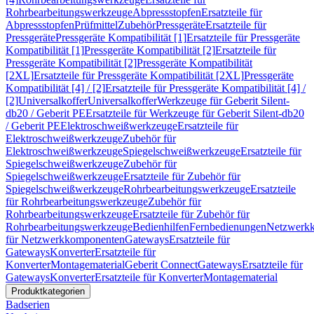
Rohrbearbeitungswerkzeuge
Abpressstopfen
Ersatzteile für
Abpressstopfen
Prüfmittel
Zubehör
Pressgeräte
Ersatzteile für
Pressgeräte
Pressgeräte Kompatibilität [1]
Ersatzteile für Pressgeräte
Kompatibilität [1]
Pressgeräte Kompatibilität [2]
Ersatzteile für
Pressgeräte Kompatibilität [2]
Pressgeräte Kompatibilität
[2XL]
Ersatzteile für Pressgeräte Kompatibilität [2XL]
Pressgeräte
Kompatibilität [4] / [2]
Ersatzteile für Pressgeräte Kompatibilität [4] /
[2]
Universalkoffer
Universalkoffer
Werkzeuge für Geberit Silent-
db20 / Geberit PE
Ersatzteile für Werkzeuge für Geberit Silent-db20
/ Geberit PE
Elektroschweißwerkzeuge
Ersatzteile für
Elektroschweißwerkzeuge
Zubehör für
Elektroschweißwerkzeuge
Spiegelschweißwerkzeuge
Ersatzteile für
Spiegelschweißwerkzeuge
Zubehör für
Spiegelschweißwerkzeuge
Ersatzteile für Zubehör für
Spiegelschweißwerkzeuge
Rohrbearbeitungswerkzeuge
Ersatzteile
für Rohrbearbeitungswerkzeuge
Zubehör für
Rohrbearbeitungswerkzeuge
Ersatzteile für Zubehör für
Rohrbearbeitungswerkzeuge
Bedienhilfen
Fernbedienungen
Netzwerk
für Netzwerkkomponenten
Gateways
Ersatzteile für
Gateways
Konverter
Ersatzteile für
Konverter
Montagematerial
Geberit Connect
Gateways
Ersatzteile für
Gateways
Konverter
Ersatzteile für Konverter
Montagematerial
Produktkategorien
Badserien