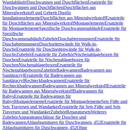
Wandabläufe
Duschwannen und Duschflächen
Ersatzteile für
Duschwannen und Duschflächen
Duschflächen aus
Mineralwerkstoff und Geberit Duofix
Installationselemente
Duschflächen aus Mineralwerkstoff
Ersatzteile
für Duschflächen aus Mineralwerkstoff
Montagelemente
Ersatzteile
für Montagelemente
Spezifische Duschwannenabläufe
Ersatzteile für
Spezifische
Duschwannenabläufe
Zubehör
Duschabtrennungen
Ersatzteile für
Duschabtrennungen
Duschseitenwände für Walk-in-
Dusche
Ersatzteile für Duschseitenwände für Walk-in-
Dusche
Zubehör
Ersatzteile für Zubehör
Nischenablageboxen für
Duschen
Ersatzteile für Nischenablageboxen für
Duschen
Nischenablageboxen
Ersatzteile für
Nischenablageboxen
Zubehör
Badewannen
Badewannen aus
Sanitäracryl
Ersatzteile für Badewannen aus
Sanitäracryl
Rechteckbadewannen
Ersatzteile für
Rechteckbadewannen
Badewannen aus Mineralwerkstoff
Ersatzteile
für Badewannen aus Mineralwerkstoff
Badewannen für
Babys
Ersatzteile für Badewannen für
Babys
Montagelemente
Ersatzteile für Montagelemente
Sets Füße und
Sets Traversen und Wandanker
Ersatzteile für Sets Füße und Sets
Traversen und Wandanker
Zubehör
Reparatursets
Weiteres
Zubehör
Apparateanschlüsse für Duschen und
Badewannen
Ablaufgarnituren für Duschwannen, d52
Ersatzteile für
Ablaufgarnituren für Duschwannen, d52
Ohne