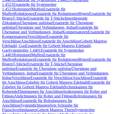
1.4521
Ersatzteile für Systemrohre
1.4521
Rohrnippel
Muffen
Ersatzteile für
Muffen
Reduktionen
Ersatzteile für Reduktionen
Bögen
Ersatzteile für
Bögen
T-Stücke
Ersatzteile für T-Stücke
Innenliegende
Zirkulation
Übergänge unlösbar
Ersatzteile für Übergänge
unlösbar
Übergänge und Verbindungen, lösbar
Ersatzteile für
Übergänge und Verbindungen, lösbar
Kompensatoren
Ersatzteile für
Kompensatoren
Verschlüsse
Ersatzteile für
Verschlüsse
Anschlüsse
Ersatzteile für Anschlüsse
Geberit Mapress
Edelstahl, Gas
Ersatzteile für Geberit Mapress Edelstahl,
Gas
Systemrohre 1.4401
Ersatzteile für Systemrohre
1.4401
Rohrnippel
Muffen
Ersatzteile für
Muffen
Reduktionen
Ersatzteile für Reduktionen
Bögen
Ersatzteile für
Bögen
T-Stücke
Ersatzteile für T-Stücke
Übergänge
unlösbar
Ersatzteile für Übergänge unlösbar
Übergänge und
Verbindungen, lösbar
Ersatzteile für Übergänge und Verbindungen,
lösbar
Verschlüsse
Ersatzteile für Verschlüsse
Anschlüsse
Ersatzteile
für Anschlüsse
Zubehör für Geberit Mapress Edelstahl
Ersatzteile für
Zubehör für Geberit Mapress Edelstahl
Schutzkappen für
Rohrende
Dämmungen für Anschlüsse
Isolierungen für Rohre und
Fittings
Abdichtungen für Rohre und Fittings
Befestigungen für
Anschlüsse
Ersatzteile für Befestigungen für
Anschlüsse
Systemdichtungen
Sets Schraube für
Flanschverbindungen
Geberit Mapress Therm
Systemrohre