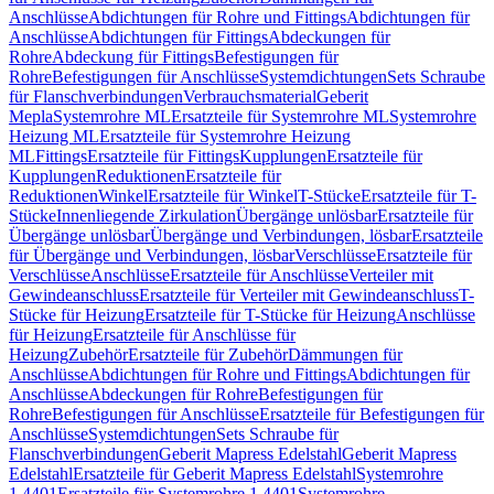
Anschlüsse
Abdichtungen für Rohre und Fittings
Abdichtungen für
Anschlüsse
Abdichtungen für Fittings
Abdeckungen für
Rohre
Abdeckung für Fittings
Befestigungen für
Rohre
Befestigungen für Anschlüsse
Systemdichtungen
Sets Schraube
für Flanschverbindungen
Verbrauchsmaterial
Geberit
Mepla
Systemrohre ML
Ersatzteile für Systemrohre ML
Systemrohre
Heizung ML
Ersatzteile für Systemrohre Heizung
ML
Fittings
Ersatzteile für Fittings
Kupplungen
Ersatzteile für
Kupplungen
Reduktionen
Ersatzteile für
Reduktionen
Winkel
Ersatzteile für Winkel
T-Stücke
Ersatzteile für T-
Stücke
Innenliegende Zirkulation
Übergänge unlösbar
Ersatzteile für
Übergänge unlösbar
Übergänge und Verbindungen, lösbar
Ersatzteile
für Übergänge und Verbindungen, lösbar
Verschlüsse
Ersatzteile für
Verschlüsse
Anschlüsse
Ersatzteile für Anschlüsse
Verteiler mit
Gewindeanschluss
Ersatzteile für Verteiler mit Gewindeanschluss
T-
Stücke für Heizung
Ersatzteile für T-Stücke für Heizung
Anschlüsse
für Heizung
Ersatzteile für Anschlüsse für
Heizung
Zubehör
Ersatzteile für Zubehör
Dämmungen für
Anschlüsse
Abdichtungen für Rohre und Fittings
Abdichtungen für
Anschlüsse
Abdeckungen für Rohre
Befestigungen für
Rohre
Befestigungen für Anschlüsse
Ersatzteile für Befestigungen für
Anschlüsse
Systemdichtungen
Sets Schraube für
Flanschverbindungen
Geberit Mapress Edelstahl
Geberit Mapress
Edelstahl
Ersatzteile für Geberit Mapress Edelstahl
Systemrohre
1.4401
Ersatzteile für Systemrohre 1.4401
Systemrohre