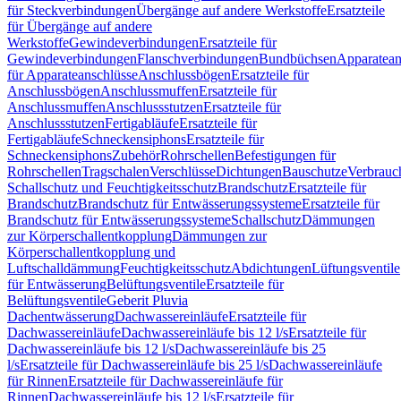
für Steckverbindungen
Übergänge auf andere Werkstoffe
Ersatzteile
für Übergänge auf andere
Werkstoffe
Gewindeverbindungen
Ersatzteile für
Gewindeverbindungen
Flanschverbindungen
Bundbüchsen
Apparatean
für Apparateanschlüsse
Anschlussbögen
Ersatzteile für
Anschlussbögen
Anschlussmuffen
Ersatzteile für
Anschlussmuffen
Anschlussstutzen
Ersatzteile für
Anschlussstutzen
Fertigabläufe
Ersatzteile für
Fertigabläufe
Schneckensiphons
Ersatzteile für
Schneckensiphons
Zubehör
Rohrschellen
Befestigungen für
Rohrschellen
Tragschalen
Verschlüsse
Dichtungen
Bauschutze
Verbrauc
Schallschutz und Feuchtigkeitsschutz
Brandschutz
Ersatzteile für
Brandschutz
Brandschutz für Entwässerungssysteme
Ersatzteile für
Brandschutz für Entwässerungssysteme
Schallschutz
Dämmungen
zur Körperschallentkopplung
Dämmungen zur
Körperschallentkopplung und
Luftschalldämmung
Feuchtigkeitsschutz
Abdichtungen
Lüftungsventile
für Entwässerung
Belüftungsventile
Ersatzteile für
Belüftungsventile
Geberit Pluvia
Dachentwässerung
Dachwassereinläufe
Ersatzteile für
Dachwassereinläufe
Dachwassereinläufe bis 12 l/s
Ersatzteile für
Dachwassereinläufe bis 12 l/s
Dachwassereinläufe bis 25
l/s
Ersatzteile für Dachwassereinläufe bis 25 l/s
Dachwassereinläufe
für Rinnen
Ersatzteile für Dachwassereinläufe für
Rinnen
Dachwassereinläufe bis 12 l/s
Ersatzteile für