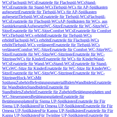
WCs
Flachspül-WCs
Ersatzteile für Flachspül-WCs
Stand-
WCs
Ersatzteile für Stand-WCs
Tiefspül-WCs für AP-Spülkasten
aufgesetzt
Ersatzteile für Tiefspül-WCs für AP-Spülkasten
aufgesetzt
Tiefspül-WCs
Ersatzteile für Tiefspül-WCs
Flachspül-
WCs
Ersatzteile für Flachspül-WCs
AP-Spülkästen für WCs, aus
Sanitärkeramik
Aufgesetzt
WC-Sitze
Ersatzteile für WC-Sitze
WC-
Sitze
Ersatzteile für WC-Sitze
Comfort WCs
Ersatzteile für Comfort
WCs
Tiefspül-WCs erhöht
Ersatzteile für Tiefspül-WCs
erhöht
Flachspül-WCs erhöht
Ersatzteile für Flachspül-WCs
erhöht
Tiefspül-WCs verlängert
Ersatzteile für Tiefspül-WCs
verlängert
Comfort WC-Sitze
Ersatzteile für Comfort WC-Sitze
WC-
Sitze
Ersatzteile für WC-Sitze
WC-Sitzringe
Ersatzteile für WC-
Sitzringe
WCs für Kinder
Ersatzteile für WCs für Kinder
Wand-
WCs
Ersatzteile für Wand-WCs
Stand-WCs
Ersatzteile für Stand-
WCs
WC-Sitze für Kinder
Ersatzteile für WC-Sitze für Kinder
WC-
Sitze
Ersatzteile für WC-Sitze
WC-Sitzringe
Ersatzteile für WC-
Sitzringe
Hock-WCs
Mit
Spülung
Zubehör
Befestigungsmaterial
Bidets
Wandbidets
Ersatzteile
für Wandbidets
Standbidets
Ersatzteile für
Standbidets
Zubehör
Ersatzteile für Zubehör
Betätigungsplatten und
WC-Steuerungen
Betätigungsplatten
Ersatzteile für
Betätigungsplatten
Für Sigma UP-Spülkästen
Ersatzteile für Für
Sigma UP-Spülkästen
Für Omega UP-Spülkästen
Ersatzteile für Für
Omega UP-Spülkästen
Für Kappa UP-Spülkästen
Ersatzteile für Für
Kappa UP-Spülkästen
Für Twinline UP-Spülkästen
Ersatzteile für