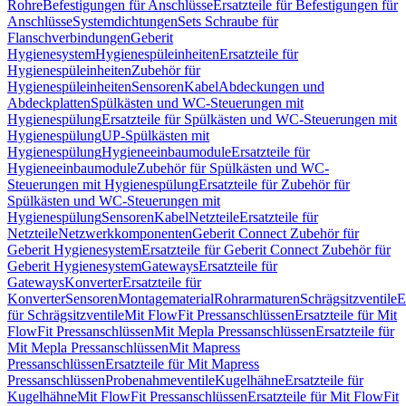
Rohre
Befestigungen für Anschlüsse
Ersatzteile für Befestigungen für
Anschlüsse
Systemdichtungen
Sets Schraube für
Flanschverbindungen
Geberit
Hygienesystem
Hygienespüleinheiten
Ersatzteile für
Hygienespüleinheiten
Zubehör für
Hygienespüleinheiten
Sensoren
Kabel
Abdeckungen und
Abdeckplatten
Spülkästen und WC-Steuerungen mit
Hygienespülung
Ersatzteile für Spülkästen und WC-Steuerungen mit
Hygienespülung
UP-Spülkästen mit
Hygienespülung
Hygieneeinbaumodule
Ersatzteile für
Hygieneeinbaumodule
Zubehör für Spülkästen und WC-
Steuerungen mit Hygienespülung
Ersatzteile für Zubehör für
Spülkästen und WC-Steuerungen mit
Hygienespülung
Sensoren
Kabel
Netzteile
Ersatzteile für
Netzteile
Netzwerkkomponenten
Geberit Connect Zubehör für
Geberit Hygienesystem
Ersatzteile für Geberit Connect Zubehör für
Geberit Hygienesystem
Gateways
Ersatzteile für
Gateways
Konverter
Ersatzteile für
Konverter
Sensoren
Montagematerial
Rohrarmaturen
Schrägsitzventile
E
für Schrägsitzventile
Mit FlowFit Pressanschlüssen
Ersatzteile für Mit
FlowFit Pressanschlüssen
Mit Mepla Pressanschlüssen
Ersatzteile für
Mit Mepla Pressanschlüssen
Mit Mapress
Pressanschlüssen
Ersatzteile für Mit Mapress
Pressanschlüssen
Probenahmeventile
Kugelhähne
Ersatzteile für
Kugelhähne
Mit FlowFit Pressanschlüssen
Ersatzteile für Mit FlowFit