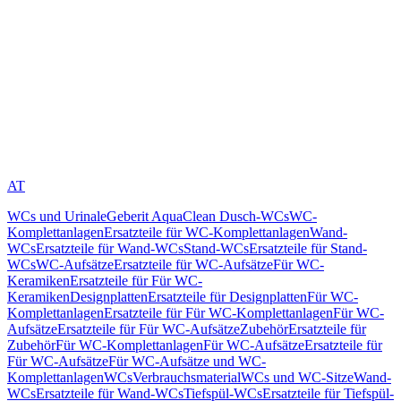
AT
WCs und Urinale
Geberit AquaClean Dusch-WCs
WC-
Komplettanlagen
Ersatzteile für WC-Komplettanlagen
Wand-
WCs
Ersatzteile für Wand-WCs
Stand-WCs
Ersatzteile für Stand-
WCs
WC-Aufsätze
Ersatzteile für WC-Aufsätze
Für WC-
Keramiken
Ersatzteile für Für WC-
Keramiken
Designplatten
Ersatzteile für Designplatten
Für WC-
Komplettanlagen
Ersatzteile für Für WC-Komplettanlagen
Für WC-
Aufsätze
Ersatzteile für Für WC-Aufsätze
Zubehör
Ersatzteile für
Zubehör
Für WC-Komplettanlagen
Für WC-Aufsätze
Ersatzteile für
Für WC-Aufsätze
Für WC-Aufsätze und WC-
Komplettanlagen
WCs
Verbrauchsmaterial
WCs und WC-Sitze
Wand-
WCs
Ersatzteile für Wand-WCs
Tiefspül-WCs
Ersatzteile für Tiefspül-