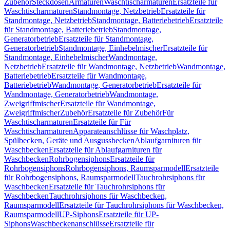
Zubehör
Steckdosen
Armaturen
Waschtischarmaturen
Ersatzteile für
Waschtischarmaturen
Standmontage, Netzbetrieb
Ersatzteile für
Standmontage, Netzbetrieb
Standmontage, Batteriebetrieb
Ersatzteile
für Standmontage, Batteriebetrieb
Standmontage,
Generatorbetrieb
Ersatzteile für Standmontage,
Generatorbetrieb
Standmontage, Einhebelmischer
Ersatzteile für
Standmontage, Einhebelmischer
Wandmontage,
Netzbetrieb
Ersatzteile für Wandmontage, Netzbetrieb
Wandmontage,
Batteriebetrieb
Ersatzteile für Wandmontage,
Batteriebetrieb
Wandmontage, Generatorbetrieb
Ersatzteile für
Wandmontage, Generatorbetrieb
Wandmontage,
Zweigriffmischer
Ersatzteile für Wandmontage,
Zweigriffmischer
Zubehör
Ersatzteile für Zubehör
Für
Waschtischarmaturen
Ersatzteile für Für
Waschtischarmaturen
Apparateanschlüsse für Waschplatz,
Spülbecken, Geräte und Ausgussbecken
Ablaufgarnituren für
Waschbecken
Ersatzteile für Ablaufgarnituren für
Waschbecken
Rohrbogensiphons
Ersatzteile für
Rohrbogensiphons
Rohrbogensiphons, Raumsparmodell
Ersatzteile
für Rohrbogensiphons, Raumsparmodell
Tauchrohrsiphons für
Waschbecken
Ersatzteile für Tauchrohrsiphons für
Waschbecken
Tauchrohrsiphons für Waschbecken,
Raumsparmodell
Ersatzteile für Tauchrohrsiphons für Waschbecken,
Raumsparmodell
UP-Siphons
Ersatzteile für UP-
Siphons
Waschbeckenanschlüsse
Ersatzteile für