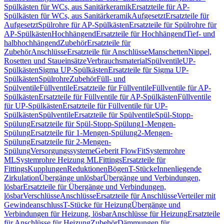
Spülkästen für WCs, aus Sanitärkeramik
Ersatzteile für AP-
Spülkästen für WCs, aus Sanitärkeramik
Aufgesetzt
Ersatzteile für
Aufgesetzt
Spülrohre für AP-Spülkästen
Ersatzteile für Spülrohre für
AP-Spülkästen
Hochhängend
Ersatzteile für Hochhängend
Tief- und
halbhochhängend
Zubehör
Ersatzteile für
Zubehör
Anschlüsse
Ersatzteile für Anschlüsse
Manschetten
Nippel,
Rosetten und Staueinsätze
Verbrauchsmaterial
Spülventile
UP-
Spülkästen
Sigma UP-Spülkästen
Ersatzteile für Sigma UP-
Spülkästen
Spülrohre
Zubehör
Füll- und
Spülventile
Füllventile
Ersatzteile für Füllventile
Füllventile für AP-
Spülkästen
Ersatzteile für Füllventile für AP-Spülkästen
Füllventile
für UP-Spülkästen
Ersatzteile für Füllventile für UP-
Spülkästen
Spülventile
Ersatzteile für Spülventile
Spül-Stopp-
Spülung
Ersatzteile für Spül-Stopp-Spülung
1-Mengen-
Spülung
Ersatzteile für 1-Mengen-Spülung
2-Mengen-
Spülung
Ersatzteile für 2-Mengen-
Spülung
Versorgungssysteme
Geberit FlowFit
Systemrohre
ML
Systemrohre Heizung ML
Fittings
Ersatzteile für
Fittings
Kupplungen
Reduktionen
Bögen
T-Stücke
Innenliegende
Zirkulation
Übergänge unlösbar
Übergänge und Verbindungen,
lösbar
Ersatzteile für Übergänge und Verbindungen,
lösbar
Verschlüsse
Anschlüsse
Ersatzteile für Anschlüsse
Verteiler mit
Gewindeanschluss
T-Stücke für Heizung
Übergänge und
Verbindungen für Heizung, lösbar
Anschlüsse für Heizung
Ersatzteile
für Anschlüsse für Heizung
Zubehör
Dämmungen für