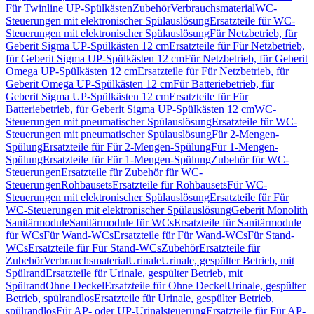
Für Twinline UP-Spülkästen
Zubehör
Verbrauchsmaterial
WC-
Steuerungen mit elektronischer Spülauslösung
Ersatzteile für WC-
Steuerungen mit elektronischer Spülauslösung
Für Netzbetrieb, für
Geberit Sigma UP-Spülkästen 12 cm
Ersatzteile für Für Netzbetrieb,
für Geberit Sigma UP-Spülkästen 12 cm
Für Netzbetrieb, für Geberit
Omega UP-Spülkästen 12 cm
Ersatzteile für Für Netzbetrieb, für
Geberit Omega UP-Spülkästen 12 cm
Für Batteriebetrieb, für
Geberit Sigma UP-Spülkästen 12 cm
Ersatzteile für Für
Batteriebetrieb, für Geberit Sigma UP-Spülkästen 12 cm
WC-
Steuerungen mit pneumatischer Spülauslösung
Ersatzteile für WC-
Steuerungen mit pneumatischer Spülauslösung
Für 2-Mengen-
Spülung
Ersatzteile für Für 2-Mengen-Spülung
Für 1-Mengen-
Spülung
Ersatzteile für Für 1-Mengen-Spülung
Zubehör für WC-
Steuerungen
Ersatzteile für Zubehör für WC-
Steuerungen
Rohbausets
Ersatzteile für Rohbausets
Für WC-
Steuerungen mit elektronischer Spülauslösung
Ersatzteile für Für
WC-Steuerungen mit elektronischer Spülauslösung
Geberit Monolith
Sanitärmodule
Sanitärmodule für WCs
Ersatzteile für Sanitärmodule
für WCs
Für Wand-WCs
Ersatzteile für Für Wand-WCs
Für Stand-
WCs
Ersatzteile für Für Stand-WCs
Zubehör
Ersatzteile für
Zubehör
Verbrauchsmaterial
Urinale
Urinale, gespülter Betrieb, mit
Spülrand
Ersatzteile für Urinale, gespülter Betrieb, mit
Spülrand
Ohne Deckel
Ersatzteile für Ohne Deckel
Urinale, gespülter
Betrieb, spülrandlos
Ersatzteile für Urinale, gespülter Betrieb,
spülrandlos
Für AP- oder UP-Urinalsteuerung
Ersatzteile für Für AP-