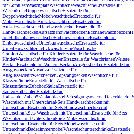
für Löthülsen
Waschplatz
Waschtische
Waschtische
Ersatzteile für
Waschtische
Doppelwaschtische
Ersatzteile für
Doppelwaschtische
Möbelwaschtische
Ersatzteile für
Möbelwaschtische
Aufsatzwaschtische
Ersatzteile für
Aufsatzwaschtische
Handwaschbecken
Ersatzteile für
Handwaschbecken
Aufsatzhandwaschbecken
Eckhandwaschbecken
H
für Halbeinbauwaschtische
Einbauwaschtische
Ersatzteile für
Einbauwaschtische
Unterbauwaschtische
Ersatzteile für
Unterbauwaschtische
Eckwaschtische
Waschtische
Comfort
Waschtische für Kinder
Ersatzteile für Waschtische für
Kinder
Waschtische
Waschrinnen
Ersatzteile für Waschrinnen
Weitere
Becken
Ersatzteile für Weitere Becken
Ausgussbecken
Ersatzteile für
Ausgussbecken
Ausgüsse
Ersatzteile für
Ausgüsse
Mehrzweckbecken
Gipsfangbecken
Waschtische für
Klassenräume
Ersatzteile für Waschtische für
Klassenräume
Zubehör
Säulen
Ersatzteile für
Säulen
Halbsäulen
Ersatzteile für
Halbsäulen
Zubehör
Ablaufdeckel
Befestigungsmaterial
Dekorblenden
W
Waschtisch mit Unterschrank
Sets Handwaschbecken mit
Unterschrank
Ersatzteile für Sets Handwaschbecken mit
Unterschrank
Sets Waschtisch mit Unterschrank
Ersatzteile für Sets
Waschtisch mit Unterschrank
Sets Möbelwaschtisch mit
Unterschrank
Ersatzteile für Sets Möbelwaschtisch mit
Unterschrank
Badezimmermöbel
Waschtischunterschränke
Ersatzteile