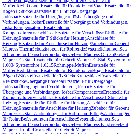
Therm
Fittings
Ersatzteile für Fittings
Muffen
Ersatzteile für
Muffen
Reduktionen
Ersatzteile für Reduktionen
Bögen
Ersatzteile für
Bögen
T-Stücke
Ersatzteile für T-Stücke
Übergänge
unlösbar
Ersatzteile für Übergänge unlösbar
Übergänge und
Verbindungen, lösbar
Ersatzteile für Übergänge und Verbindungen,
lösbar
Kompensatoren
Ersatzteile für
Kompensatoren
Verschlüsse
Ersatzteile für Verschlüsse
T-Stücke für
Heizung
Ersatzteile für T-Stücke für Heizung
Anschlüsse für
Heizung
Ersatzteile für Anschlüsse für Heizung
Zubehör für Geberit
Mapress Therm
Schutzkappen für Rohrende
Systemdichtungen
Sets
Schraube für Flanschverbindungen
Geberit Mapress C-Stahl
Geberit
Mapress C-Stahl
Ersatzteile für Geberit Mapress C-Stahl
Systemrohre
1.0034
Systemrohre 1.0215
Rohrnippel
Muffen
Ersatzteile für
Muffen
Reduktionen
Ersatzteile für Reduktionen
Bögen
Ersatzteile für
Bögen
T-Stücke
Ersatzteile für T-Stücke
Kreuzstücke
Ersatzteile für
Kreuzstücke
Übergänge unlösbar
Ersatzteile für Übergänge
unlösbar
Übergänge und Verbindungen, lösbar
Ersatzteile für
Übergänge und Verbindungen, lösbar
Kompensatoren
Ersatzteile für
Kompensatoren
Verschlüsse
Ersatzteile für Verschlüsse
T-Stücke für
Heizung
Ersatzteile für T-Stücke für Heizung
Anschlüsse für
Heizung
Ersatzteile für Anschlüsse für Heizung
Zubehör für Geberit
Mapress C-Stahl
Abdichtungen für Rohre und Fittings
Abdeckungen
für Rohre
Befestigungen für Anschlüsse
Systemdichtungen
Sets
Schraube für Flanschverbindungen
Geberit Mapress Kupfer
Geberit
Mapress Kupfer
Ersatzteile für Geberit Mapress