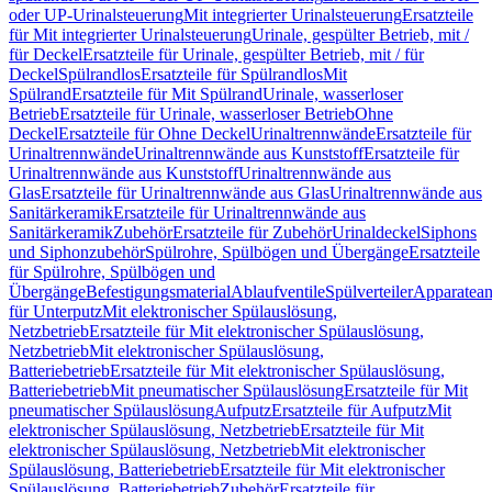
oder UP-Urinalsteuerung
Mit integrierter Urinalsteuerung
Ersatzteile
für Mit integrierter Urinalsteuerung
Urinale, gespülter Betrieb, mit /
für Deckel
Ersatzteile für Urinale, gespülter Betrieb, mit / für
Deckel
Spülrandlos
Ersatzteile für Spülrandlos
Mit
Spülrand
Ersatzteile für Mit Spülrand
Urinale, wasserloser
Betrieb
Ersatzteile für Urinale, wasserloser Betrieb
Ohne
Deckel
Ersatzteile für Ohne Deckel
Urinaltrennwände
Ersatzteile für
Urinaltrennwände
Urinaltrennwände aus Kunststoff
Ersatzteile für
Urinaltrennwände aus Kunststoff
Urinaltrennwände aus
Glas
Ersatzteile für Urinaltrennwände aus Glas
Urinaltrennwände aus
Sanitärkeramik
Ersatzteile für Urinaltrennwände aus
Sanitärkeramik
Zubehör
Ersatzteile für Zubehör
Urinaldeckel
Siphons
und Siphonzubehör
Spülrohre, Spülbögen und Übergänge
Ersatzteile
für Spülrohre, Spülbögen und
Übergänge
Befestigungsmaterial
Ablaufventile
Spülverteiler
Apparatean
für Unterputz
Mit elektronischer Spülauslösung,
Netzbetrieb
Ersatzteile für Mit elektronischer Spülauslösung,
Netzbetrieb
Mit elektronischer Spülauslösung,
Batteriebetrieb
Ersatzteile für Mit elektronischer Spülauslösung,
Batteriebetrieb
Mit pneumatischer Spülauslösung
Ersatzteile für Mit
pneumatischer Spülauslösung
Aufputz
Ersatzteile für Aufputz
Mit
elektronischer Spülauslösung, Netzbetrieb
Ersatzteile für Mit
elektronischer Spülauslösung, Netzbetrieb
Mit elektronischer
Spülauslösung, Batteriebetrieb
Ersatzteile für Mit elektronischer
Spülauslösung, Batteriebetrieb
Zubehör
Ersatzteile für