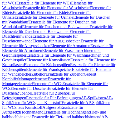
für WCs
Ersatzteile für Elemente für WCs
Elemente für
Waschtische
Ersatzteile für Elemente für Waschtische
Elemente für
Bidets
Ersatzteile für Elemente für Bidets
Elemente für
Urinale
Ersatzteile für Elemente für Urinale
Elemente für Duschen
mit Wandablauf
Ersatzteile für Elemente für Duschen mit
Wandablauf
Elemente für Duschen und Badewannen
Ersatzteile für
Elemente für Duschen und Badewannen
Elemente für
Duschtrennwände
Ersatzteile für Elemente für
Duschtrennwände
Elemente für Ausgussbecken
Ersatzteile für
Elemente für Ausgussbecken
Elemente für Armaturen
Ersatzteile für
Elemente für Armaturen
Elemente für Waschmaschinen und
Geschirrspüler
Ersatzteile für Elemente für Waschmaschinen und
Geschirrspüler
Elemente für Konsollasten
Ersatzteile für Elemente für
Konsollasten
Elemente für Küchenspülen
Ersatzteile für Elemente für
Küchenspülen
Elemente für Wandspeicher
Ersatzteile für Elemente
für Wandspeicher
Zubehör
Ersatzteile für Zubehör
Geberit
Kombifix
Montageelemente
Ersatzteile für
Montageelemente
Elemente für WCs
Ersatzteile für Elemente für
WCs
Elemente für Duschen
Ersatzteile für Elemente für
Duschen
Zubehör
Ersatzteile für Zubehör
Für
Befestigungen
Ersatzteile für Für Befestigungen
AP-Spülkästen
AP-
Spülkästen für WCs, aus Kunststoff
Ersatzteile für AP-Spülkästen
für WCs, aus Kunststoff
Aufgesetzt
Ersatzteile für
Aufgesetzt
Hochhängend
Ersatzteile für Hochhängend
Tief- und
halbhochhängend
Ersatzteile für Tief- und halbhochhängend
AP-