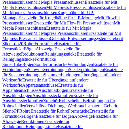
Pressanschlüssen
Mit Mepla Pressanschlüssen
Ersatzteile für Mit
Mepla Pressanschlüssen
Mit Mapress Pressanschlüssen
Ersatzteile für
Mit Mapress Pressanschlüssen
Kugelhähne für UP-
Montage
Ersatzteile für Kugelhähne für UP-Montage
Mit FlowFit
Pressanschlüssen
Ersatzteile für Mit FlowFit Pressanschlüssen
Mit
Mepla Pressanschlüssen
Ersatzteile für Mit Mepla
Pressanschlüssen
Mit Mapress Pressanschlüssen
Ersatzteile für Mit
Mapress Pressanschlüssen
Gebäude-Entwässerungssysteme
Geberit
Silent-db20
Rohre
Formstücke
Ersatzteile für
Formstücke
Bögen
Abzweige
Ersatzteile für
Abzweige
Reduktionen
Reinigungsstücke
Ersatzteile für
Reinigungsstücke
Formstücke
SuperTube
Bögen
Sonderformstücke
Verbindungen
Ersatzteile für
Verbindungen
Schweißverbindungen
Steckverbindungen
Ersatzteile
für Steckverbindungen
Spannverbindungen
Übergänge auf andere
Werkstoffe
Ersatzteile für Übergänge auf andere
Werkstoffe
Apparateanschlüsse
Ersatzteile für
Apparateanschlüsse
Anschlussbögen
Ersatzteile für
Anschlussbögen
Anschlusssteckmuffen
Ersatzteile für
Anschlusssteckmuffen
Zubehör
Rohrschellen
Befestigungen für
Rohrschellen
Verschlüsse
Dichtungen
Verbrauchsmaterial
Geberit
Silent-PP
Rohre
Ersatzteile für Rohre
Formstücke
Ersatzteile für
Formstücke
Bögen
Ersatzteile für Bögen
Abzweige
Ersatzteile für
Abzweige
Reduktionen
Ersatzteile für
Reduktionen
Reinigungsstücke
Ersatzteile für