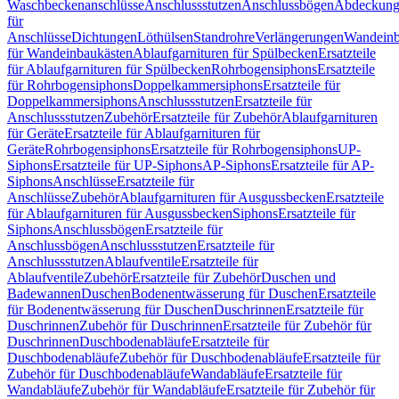
Waschbeckenanschlüsse
Anschlussstutzen
Anschlussbögen
Abdeckung
für
Anschlüsse
Dichtungen
Löthülsen
Standrohre
Verlängerungen
Wandeinb
für Wandeinbaukästen
Ablaufgarnituren für Spülbecken
Ersatzteile
für Ablaufgarnituren für Spülbecken
Rohrbogensiphons
Ersatzteile
für Rohrbogensiphons
Doppelkammersiphons
Ersatzteile für
Doppelkammersiphons
Anschlussstutzen
Ersatzteile für
Anschlussstutzen
Zubehör
Ersatzteile für Zubehör
Ablaufgarnituren
für Geräte
Ersatzteile für Ablaufgarnituren für
Geräte
Rohrbogensiphons
Ersatzteile für Rohrbogensiphons
UP-
Siphons
Ersatzteile für UP-Siphons
AP-Siphons
Ersatzteile für AP-
Siphons
Anschlüsse
Ersatzteile für
Anschlüsse
Zubehör
Ablaufgarnituren für Ausgussbecken
Ersatzteile
für Ablaufgarnituren für Ausgussbecken
Siphons
Ersatzteile für
Siphons
Anschlussbögen
Ersatzteile für
Anschlussbögen
Anschlussstutzen
Ersatzteile für
Anschlussstutzen
Ablaufventile
Ersatzteile für
Ablaufventile
Zubehör
Ersatzteile für Zubehör
Duschen und
Badewannen
Duschen
Bodenentwässerung für Duschen
Ersatzteile
für Bodenentwässerung für Duschen
Duschrinnen
Ersatzteile für
Duschrinnen
Zubehör für Duschrinnen
Ersatzteile für Zubehör für
Duschrinnen
Duschbodenabläufe
Ersatzteile für
Duschbodenabläufe
Zubehör für Duschbodenabläufe
Ersatzteile für
Zubehör für Duschbodenabläufe
Wandabläufe
Ersatzteile für
Wandabläufe
Zubehör für Wandabläufe
Ersatzteile für Zubehör für