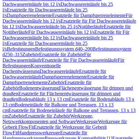
Dachwassereinläufe bis 12 l/s
Dachwassereinläufe bis 25
l/s
Ersatzteile für Dachwassereinläufe bis 25
l/s
Dampfsperrenelemente
Ersatzteile für Dampfsperrenelemente
Für
Dachwassereinläufe bis 12 l/s
Ersatzteile für Für Dachwassereinläufe
bis 12 l/s
Dachwassereinläufe bis 25 l/s
Notüberläufe
Ersatzteile für
Notüberläufe
Für Dachwassereinläufe bis 12 l/s
Ersatzteile für Für
Dachwassereinläufe bis 12 l/s
Dachwassereinläufe bis 25
l/s
Ersatzteile für Dachwassereinläufe bis 25
l/s
Befestigungen
Befestigungssystem d40–200
Befestigungssystem
d250–315
Zubehör
Ersatzteile für Zubehör
Für
Dachwassereinläufe
Ersatzteile für Für Dachwassereinläufe
Für
Befestigungen
Konventionelle
Dachentwässerung
Dachwassereinläufe
Ersatzteile für
Dachwassereinläufe
Dampfsperrenelemente
Ersatzteile für
Dampfsperrenelemente
Zubehör
Ersatzteile für
Zubehör
Bodenentwässerung
Flächenentwässerung für drinnen und
draußen
Ersatzteile für Flächenentwässerung für drinnen und
draußen
Bodenabläufe 13 x 13 cm
Ersatzteile für Bodenabläufe 13 x
13 cm
Bodeneinläufe für Balkone und Terrassen, 13 x 13
cm
Ersatzteile für Bodeneinläufe für Balkone und Terrassen, 13 x 13
cm
Zubehör
Ersatzteile für Zubehör
Werkzeuge,
Netzwerkkomponenten und Software
Werkzeuge
Werkzeuge für
Geberit FlowFit
Ersatzteile für Werkzeuge für Geberit
FlowFit
Handpresswerkzeuge
Ersatzteile für
Handpresswerkzeuge
Presswerkzeuge Kompatibilität [1]
Ersatzteile