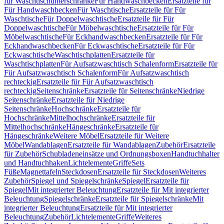
für Waschtischunterschränke
Für Handwaschbecken
Ersatzteile für
Für Handwaschbecken
Für Waschtische
Ersatzteile für Für
Waschtische
Für Doppelwaschtische
Ersatzteile für Für
Doppelwaschtische
Für Möbelwaschtische
Ersatzteile für Für
Möbelwaschtische
Für Eckhandwaschbecken
Ersatzteile für Für
Eckhandwaschbecken
Für Eckwaschtische
Ersatzteile für Für
Eckwaschtische
Waschtischplatten
Ersatzteile für
Waschtischplatten
Für Aufsatzwaschtisch Schalenform
Ersatzteile für
Für Aufsatzwaschtisch Schalenform
Für Aufsatzwaschtisch
rechteckig
Ersatzteile für Für Aufsatzwaschtisch
rechteckig
Seitenschränke
Ersatzteile für Seitenschränke
Niedrige
Seitenschränke
Ersatzteile für Niedrige
Seitenschränke
Hochschränke
Ersatzteile für
Hochschränke
Mittelhochschränke
Ersatzteile für
Mittelhochschränke
Hängeschränke
Ersatzteile für
Hängeschränke
Weitere Möbel
Ersatzteile für Weitere
Möbel
Wandablagen
Ersatzteile für Wandablagen
Zubehör
Ersatzteile
für Zubehör
Schubladeneinsätze und Ordnungsboxen
Handtuchhalter
und Handtuchhaken
Lichtelemente
Griffe
Sets
Füße
Magnettafeln
Steckdosen
Ersatzteile für Steckdosen
Weiteres
Zubehör
Spiegel und Spiegelschränke
Spiegel
Ersatzteile für
Spiegel
Mit integrierter Beleuchtung
Ersatzteile für Mit integrierter
Beleuchtung
Spiegelschränke
Ersatzteile für Spiegelschränke
Mit
integrierter Beleuchtung
Ersatzteile für Mit integrierter
Beleuchtung
Zubehör
Lichtelemente
Griffe
Weiteres