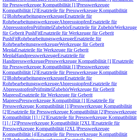
für Presswerkzeuge Kompatibilität [1]
Presswerkzeuge
Kompatibilität [2]
Ersatzteile für Presswerkzeuge Kompatibilität
[2]
Rohrbearbeitungswerkzeuge
Ersatzteile für
Rohrbearbeitungswerkzeuge
Abpressstopfen
Ersatzteile für
Abpressstopfen
Prüfmittel
Zubehör
Ersatzteile für Zubehör
Werkzeuge
für Geberit PushFit
Ersatzteile für Werkzeuge für Geberit
PushFit
Rohrbearbeitungswerkzeuge
Ersatzteile für
Rohrbearbeitungswerkzeuge
Werkzeuge für Geberit
Mepla
Ersatzteile für Werkzeuge für Geberit
Mepla
Handpresswerkzeuge
Ersatzteile für
Handpresswerkzeuge
Presswerkzeuge Kompatibilität [1]
Ersatzteile
für Presswerkzeuge Kompatibilität [1]
Presswerkzeuge
Kompatibilität [2]
Ersatzteile für Presswerkzeuge Kompatibilität
[2]
Rohrbearbeitungswerkzeuge
Ersatzteile für
Rohrbearbeitungswerkzeuge
Abpressstopfen
Ersatzteile für
Abpressstopfen
Prüfmittel
Zubehör
Werkzeuge für Geberit
Mapress
Ersatzteile für Werkzeuge für Geberit
Mapress
Presswerkzeuge Kompatibilität [1]
Ersatzteile für
Presswerkzeuge Kompatibilität [1]
Presswerkzeuge Kompatibilität
[2]
Ersatzteile für Presswerkzeuge Kompatibilität [2]
Presswerkzeuge
Kompatibilität [1] / [2]
Ersatzteile für Presswerkzeuge Kompatibilität
[1] / [2]
Presswerkzeuge Kompatibilität [2XL]
Ersatzteile für
Presswerkzeuge Kompatibilität [2XL]
Presswerkzeuge
Kompatibilität [4]
Ersatzteile für Presswerkzeuge Kompatibilität
[4]
Rohrbearbeitungswerkzeuge
Ersatzteile für