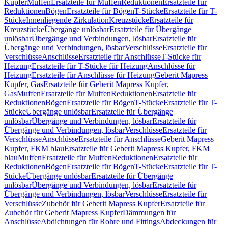
Kupfer
Muffen
Ersatzteile für Muffen
Reduktionen
Ersatzteile für
Reduktionen
Bögen
Ersatzteile für Bögen
T-Stücke
Ersatzteile für T-
Stücke
Innenliegende Zirkulation
Kreuzstücke
Ersatzteile für
Kreuzstücke
Übergänge unlösbar
Ersatzteile für Übergänge
unlösbar
Übergänge und Verbindungen, lösbar
Ersatzteile für
Übergänge und Verbindungen, lösbar
Verschlüsse
Ersatzteile für
Verschlüsse
Anschlüsse
Ersatzteile für Anschlüsse
T-Stücke für
Heizung
Ersatzteile für T-Stücke für Heizung
Anschlüsse für
Heizung
Ersatzteile für Anschlüsse für Heizung
Geberit Mapress
Kupfer, Gas
Ersatzteile für Geberit Mapress Kupfer,
Gas
Muffen
Ersatzteile für Muffen
Reduktionen
Ersatzteile für
Reduktionen
Bögen
Ersatzteile für Bögen
T-Stücke
Ersatzteile für T-
Stücke
Übergänge unlösbar
Ersatzteile für Übergänge
unlösbar
Übergänge und Verbindungen, lösbar
Ersatzteile für
Übergänge und Verbindungen, lösbar
Verschlüsse
Ersatzteile für
Verschlüsse
Anschlüsse
Ersatzteile für Anschlüsse
Geberit Mapress
Kupfer, FKM blau
Ersatzteile für Geberit Mapress Kupfer, FKM
blau
Muffen
Ersatzteile für Muffen
Reduktionen
Ersatzteile für
Reduktionen
Bögen
Ersatzteile für Bögen
T-Stücke
Ersatzteile für T-
Stücke
Übergänge unlösbar
Ersatzteile für Übergänge
unlösbar
Übergänge und Verbindungen, lösbar
Ersatzteile für
Übergänge und Verbindungen, lösbar
Verschlüsse
Ersatzteile für
Verschlüsse
Zubehör für Geberit Mapress Kupfer
Ersatzteile für
Zubehör für Geberit Mapress Kupfer
Dämmungen für
Anschlüsse
Abdichtungen für Rohre und Fittings
Abdeckungen für