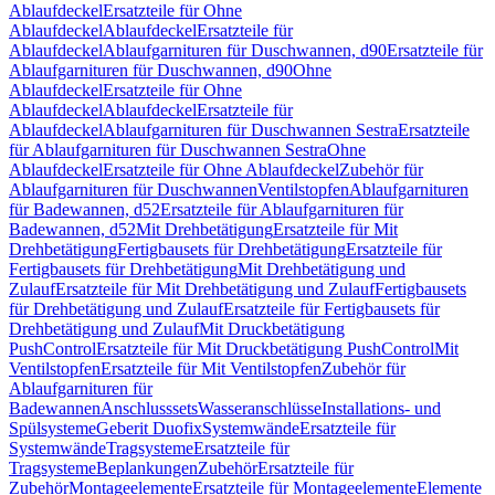
Ablaufdeckel
Ersatzteile für Ohne
Ablaufdeckel
Ablaufdeckel
Ersatzteile für
Ablaufdeckel
Ablaufgarnituren für Duschwannen, d90
Ersatzteile für
Ablaufgarnituren für Duschwannen, d90
Ohne
Ablaufdeckel
Ersatzteile für Ohne
Ablaufdeckel
Ablaufdeckel
Ersatzteile für
Ablaufdeckel
Ablaufgarnituren für Duschwannen Sestra
Ersatzteile
für Ablaufgarnituren für Duschwannen Sestra
Ohne
Ablaufdeckel
Ersatzteile für Ohne Ablaufdeckel
Zubehör für
Ablaufgarnituren für Duschwannen
Ventilstopfen
Ablaufgarnituren
für Badewannen, d52
Ersatzteile für Ablaufgarnituren für
Badewannen, d52
Mit Drehbetätigung
Ersatzteile für Mit
Drehbetätigung
Fertigbausets für Drehbetätigung
Ersatzteile für
Fertigbausets für Drehbetätigung
Mit Drehbetätigung und
Zulauf
Ersatzteile für Mit Drehbetätigung und Zulauf
Fertigbausets
für Drehbetätigung und Zulauf
Ersatzteile für Fertigbausets für
Drehbetätigung und Zulauf
Mit Druckbetätigung
PushControl
Ersatzteile für Mit Druckbetätigung PushControl
Mit
Ventilstopfen
Ersatzteile für Mit Ventilstopfen
Zubehör für
Ablaufgarnituren für
Badewannen
Anschlusssets
Wasseranschlüsse
Installations- und
Spülsysteme
Geberit Duofix
Systemwände
Ersatzteile für
Systemwände
Tragsysteme
Ersatzteile für
Tragsysteme
Beplankungen
Zubehör
Ersatzteile für
Zubehör
Montageelemente
Ersatzteile für Montageelemente
Elemente