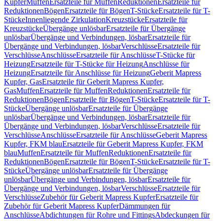
Kupfer
Muffen
Ersatzteile für Muffen
Reduktionen
Ersatzteile für
Reduktionen
Bögen
Ersatzteile für Bögen
T-Stücke
Ersatzteile für T-
Stücke
Innenliegende Zirkulation
Kreuzstücke
Ersatzteile für
Kreuzstücke
Übergänge unlösbar
Ersatzteile für Übergänge
unlösbar
Übergänge und Verbindungen, lösbar
Ersatzteile für
Übergänge und Verbindungen, lösbar
Verschlüsse
Ersatzteile für
Verschlüsse
Anschlüsse
Ersatzteile für Anschlüsse
T-Stücke für
Heizung
Ersatzteile für T-Stücke für Heizung
Anschlüsse für
Heizung
Ersatzteile für Anschlüsse für Heizung
Geberit Mapress
Kupfer, Gas
Ersatzteile für Geberit Mapress Kupfer,
Gas
Muffen
Ersatzteile für Muffen
Reduktionen
Ersatzteile für
Reduktionen
Bögen
Ersatzteile für Bögen
T-Stücke
Ersatzteile für T-
Stücke
Übergänge unlösbar
Ersatzteile für Übergänge
unlösbar
Übergänge und Verbindungen, lösbar
Ersatzteile für
Übergänge und Verbindungen, lösbar
Verschlüsse
Ersatzteile für
Verschlüsse
Anschlüsse
Ersatzteile für Anschlüsse
Geberit Mapress
Kupfer, FKM blau
Ersatzteile für Geberit Mapress Kupfer, FKM
blau
Muffen
Ersatzteile für Muffen
Reduktionen
Ersatzteile für
Reduktionen
Bögen
Ersatzteile für Bögen
T-Stücke
Ersatzteile für T-
Stücke
Übergänge unlösbar
Ersatzteile für Übergänge
unlösbar
Übergänge und Verbindungen, lösbar
Ersatzteile für
Übergänge und Verbindungen, lösbar
Verschlüsse
Ersatzteile für
Verschlüsse
Zubehör für Geberit Mapress Kupfer
Ersatzteile für
Zubehör für Geberit Mapress Kupfer
Dämmungen für
Anschlüsse
Abdichtungen für Rohre und Fittings
Abdeckungen für