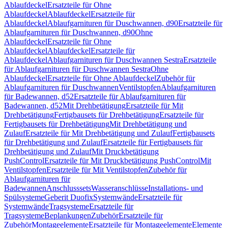
Ablaufdeckel
Ersatzteile für Ohne
Ablaufdeckel
Ablaufdeckel
Ersatzteile für
Ablaufdeckel
Ablaufgarnituren für Duschwannen, d90
Ersatzteile für
Ablaufgarnituren für Duschwannen, d90
Ohne
Ablaufdeckel
Ersatzteile für Ohne
Ablaufdeckel
Ablaufdeckel
Ersatzteile für
Ablaufdeckel
Ablaufgarnituren für Duschwannen Sestra
Ersatzteile
für Ablaufgarnituren für Duschwannen Sestra
Ohne
Ablaufdeckel
Ersatzteile für Ohne Ablaufdeckel
Zubehör für
Ablaufgarnituren für Duschwannen
Ventilstopfen
Ablaufgarnituren
für Badewannen, d52
Ersatzteile für Ablaufgarnituren für
Badewannen, d52
Mit Drehbetätigung
Ersatzteile für Mit
Drehbetätigung
Fertigbausets für Drehbetätigung
Ersatzteile für
Fertigbausets für Drehbetätigung
Mit Drehbetätigung und
Zulauf
Ersatzteile für Mit Drehbetätigung und Zulauf
Fertigbausets
für Drehbetätigung und Zulauf
Ersatzteile für Fertigbausets für
Drehbetätigung und Zulauf
Mit Druckbetätigung
PushControl
Ersatzteile für Mit Druckbetätigung PushControl
Mit
Ventilstopfen
Ersatzteile für Mit Ventilstopfen
Zubehör für
Ablaufgarnituren für
Badewannen
Anschlusssets
Wasseranschlüsse
Installations- und
Spülsysteme
Geberit Duofix
Systemwände
Ersatzteile für
Systemwände
Tragsysteme
Ersatzteile für
Tragsysteme
Beplankungen
Zubehör
Ersatzteile für
Zubehör
Montageelemente
Ersatzteile für Montageelemente
Elemente