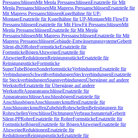
Pressanschlüssen
Mit Mepla Pressanschlüssen
Ersatzteile für Mit
Mepla Pressanschlüssen
Mit Mapress Pressanschlüssen
Ersatzteile für
Mit Mapress Pressanschlüssen
Kugelhähne für UP-
Montage
Ersatzteile für Kugelhähne für UP-Montage
Mit FlowFit
Pressanschlüssen
Ersatzteile für Mit FlowFit Pressanschlüssen
Mit
Mepla Pressanschlüssen
Ersatzteile für Mit Mepla
Pressanschlüssen
Mit Mapress Pressanschlüssen
Ersatzteile für Mit
Mapress Pressanschlüssen
Gebäude-Entwässerungssysteme
Geberit
Silent-db20
Rohre
Formstücke
Ersatzteile für
Formstücke
Bögen
Abzweige
Ersatzteile für
Abzweige
Reduktionen
Reinigungsstücke
Ersatzteile für
Reinigungsstücke
Formstücke
SuperTube
Bögen
Sonderformstücke
Verbindungen
Ersatzteile für
Verbindungen
Schweißverbindungen
Steckverbindungen
Ersatzteile
für Steckverbindungen
Spannverbindungen
Übergänge auf andere
Werkstoffe
Ersatzteile für Übergänge auf andere
Werkstoffe
Apparateanschlüsse
Ersatzteile für
Apparateanschlüsse
Anschlussbögen
Ersatzteile für
Anschlussbögen
Anschlusssteckmuffen
Ersatzteile für
Anschlusssteckmuffen
Zubehör
Rohrschellen
Befestigungen für
Rohrschellen
Verschlüsse
Dichtungen
Verbrauchsmaterial
Geberit
Silent-PP
Rohre
Ersatzteile für Rohre
Formstücke
Ersatzteile für
Formstücke
Bögen
Ersatzteile für Bögen
Abzweige
Ersatzteile für
Abzweige
Reduktionen
Ersatzteile für
Reduktionen
Reinigungsstücke
Ersatzteile für