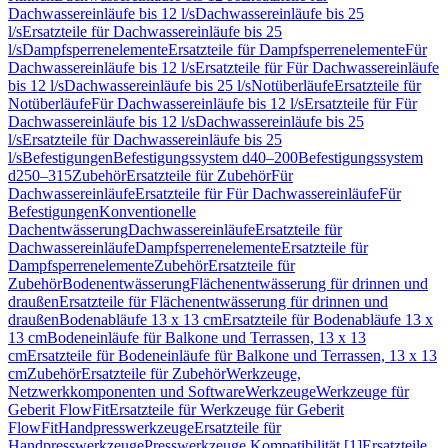
Dachwassereinläufe bis 12 l/s
Dachwassereinläufe bis 25
l/s
Ersatzteile für Dachwassereinläufe bis 25
l/s
Dampfsperrenelemente
Ersatzteile für Dampfsperrenelemente
Für
Dachwassereinläufe bis 12 l/s
Ersatzteile für Für Dachwassereinläufe
bis 12 l/s
Dachwassereinläufe bis 25 l/s
Notüberläufe
Ersatzteile für
Notüberläufe
Für Dachwassereinläufe bis 12 l/s
Ersatzteile für Für
Dachwassereinläufe bis 12 l/s
Dachwassereinläufe bis 25
l/s
Ersatzteile für Dachwassereinläufe bis 25
l/s
Befestigungen
Befestigungssystem d40–200
Befestigungssystem
d250–315
Zubehör
Ersatzteile für Zubehör
Für
Dachwassereinläufe
Ersatzteile für Für Dachwassereinläufe
Für
Befestigungen
Konventionelle
Dachentwässerung
Dachwassereinläufe
Ersatzteile für
Dachwassereinläufe
Dampfsperrenelemente
Ersatzteile für
Dampfsperrenelemente
Zubehör
Ersatzteile für
Zubehör
Bodenentwässerung
Flächenentwässerung für drinnen und
draußen
Ersatzteile für Flächenentwässerung für drinnen und
draußen
Bodenabläufe 13 x 13 cm
Ersatzteile für Bodenabläufe 13 x
13 cm
Bodeneinläufe für Balkone und Terrassen, 13 x 13
cm
Ersatzteile für Bodeneinläufe für Balkone und Terrassen, 13 x 13
cm
Zubehör
Ersatzteile für Zubehör
Werkzeuge,
Netzwerkkomponenten und Software
Werkzeuge
Werkzeuge für
Geberit FlowFit
Ersatzteile für Werkzeuge für Geberit
FlowFit
Handpresswerkzeuge
Ersatzteile für
Handpresswerkzeuge
Presswerkzeuge Kompatibilität [1]
Ersatzteile