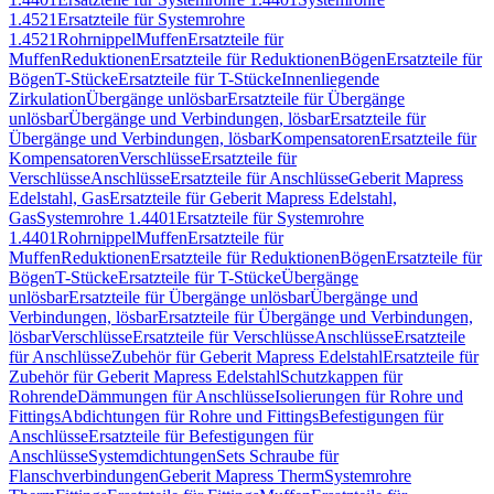
1.4521
Ersatzteile für Systemrohre
1.4521
Rohrnippel
Muffen
Ersatzteile für
Muffen
Reduktionen
Ersatzteile für Reduktionen
Bögen
Ersatzteile für
Bögen
T-Stücke
Ersatzteile für T-Stücke
Innenliegende
Zirkulation
Übergänge unlösbar
Ersatzteile für Übergänge
unlösbar
Übergänge und Verbindungen, lösbar
Ersatzteile für
Übergänge und Verbindungen, lösbar
Kompensatoren
Ersatzteile für
Kompensatoren
Verschlüsse
Ersatzteile für
Verschlüsse
Anschlüsse
Ersatzteile für Anschlüsse
Geberit Mapress
Edelstahl, Gas
Ersatzteile für Geberit Mapress Edelstahl,
Gas
Systemrohre 1.4401
Ersatzteile für Systemrohre
1.4401
Rohrnippel
Muffen
Ersatzteile für
Muffen
Reduktionen
Ersatzteile für Reduktionen
Bögen
Ersatzteile für
Bögen
T-Stücke
Ersatzteile für T-Stücke
Übergänge
unlösbar
Ersatzteile für Übergänge unlösbar
Übergänge und
Verbindungen, lösbar
Ersatzteile für Übergänge und Verbindungen,
lösbar
Verschlüsse
Ersatzteile für Verschlüsse
Anschlüsse
Ersatzteile
für Anschlüsse
Zubehör für Geberit Mapress Edelstahl
Ersatzteile für
Zubehör für Geberit Mapress Edelstahl
Schutzkappen für
Rohrende
Dämmungen für Anschlüsse
Isolierungen für Rohre und
Fittings
Abdichtungen für Rohre und Fittings
Befestigungen für
Anschlüsse
Ersatzteile für Befestigungen für
Anschlüsse
Systemdichtungen
Sets Schraube für
Flanschverbindungen
Geberit Mapress Therm
Systemrohre