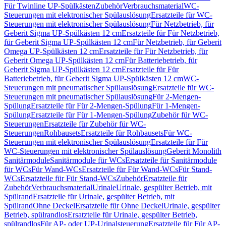
Für Twinline UP-Spülkästen
Zubehör
Verbrauchsmaterial
WC-
Steuerungen mit elektronischer Spülauslösung
Ersatzteile für WC-
Steuerungen mit elektronischer Spülauslösung
Für Netzbetrieb, für
Geberit Sigma UP-Spülkästen 12 cm
Ersatzteile für Für Netzbetrieb,
für Geberit Sigma UP-Spülkästen 12 cm
Für Netzbetrieb, für Geberit
Omega UP-Spülkästen 12 cm
Ersatzteile für Für Netzbetrieb, für
Geberit Omega UP-Spülkästen 12 cm
Für Batteriebetrieb, für
Geberit Sigma UP-Spülkästen 12 cm
Ersatzteile für Für
Batteriebetrieb, für Geberit Sigma UP-Spülkästen 12 cm
WC-
Steuerungen mit pneumatischer Spülauslösung
Ersatzteile für WC-
Steuerungen mit pneumatischer Spülauslösung
Für 2-Mengen-
Spülung
Ersatzteile für Für 2-Mengen-Spülung
Für 1-Mengen-
Spülung
Ersatzteile für Für 1-Mengen-Spülung
Zubehör für WC-
Steuerungen
Ersatzteile für Zubehör für WC-
Steuerungen
Rohbausets
Ersatzteile für Rohbausets
Für WC-
Steuerungen mit elektronischer Spülauslösung
Ersatzteile für Für
WC-Steuerungen mit elektronischer Spülauslösung
Geberit Monolith
Sanitärmodule
Sanitärmodule für WCs
Ersatzteile für Sanitärmodule
für WCs
Für Wand-WCs
Ersatzteile für Für Wand-WCs
Für Stand-
WCs
Ersatzteile für Für Stand-WCs
Zubehör
Ersatzteile für
Zubehör
Verbrauchsmaterial
Urinale
Urinale, gespülter Betrieb, mit
Spülrand
Ersatzteile für Urinale, gespülter Betrieb, mit
Spülrand
Ohne Deckel
Ersatzteile für Ohne Deckel
Urinale, gespülter
Betrieb, spülrandlos
Ersatzteile für Urinale, gespülter Betrieb,
spülrandlos
Für AP- oder UP-Urinalsteuerung
Ersatzteile für Für AP-