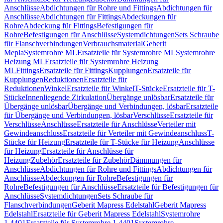
Anschlüsse
Abdichtungen für Rohre und Fittings
Abdichtungen für
Anschlüsse
Abdichtungen für Fittings
Abdeckungen für
Rohre
Abdeckung für Fittings
Befestigungen für
Rohre
Befestigungen für Anschlüsse
Systemdichtungen
Sets Schraube
für Flanschverbindungen
Verbrauchsmaterial
Geberit
Mepla
Systemrohre ML
Ersatzteile für Systemrohre ML
Systemrohre
Heizung ML
Ersatzteile für Systemrohre Heizung
ML
Fittings
Ersatzteile für Fittings
Kupplungen
Ersatzteile für
Kupplungen
Reduktionen
Ersatzteile für
Reduktionen
Winkel
Ersatzteile für Winkel
T-Stücke
Ersatzteile für T-
Stücke
Innenliegende Zirkulation
Übergänge unlösbar
Ersatzteile für
Übergänge unlösbar
Übergänge und Verbindungen, lösbar
Ersatzteile
für Übergänge und Verbindungen, lösbar
Verschlüsse
Ersatzteile für
Verschlüsse
Anschlüsse
Ersatzteile für Anschlüsse
Verteiler mit
Gewindeanschluss
Ersatzteile für Verteiler mit Gewindeanschluss
T-
Stücke für Heizung
Ersatzteile für T-Stücke für Heizung
Anschlüsse
für Heizung
Ersatzteile für Anschlüsse für
Heizung
Zubehör
Ersatzteile für Zubehör
Dämmungen für
Anschlüsse
Abdichtungen für Rohre und Fittings
Abdichtungen für
Anschlüsse
Abdeckungen für Rohre
Befestigungen für
Rohre
Befestigungen für Anschlüsse
Ersatzteile für Befestigungen für
Anschlüsse
Systemdichtungen
Sets Schraube für
Flanschverbindungen
Geberit Mapress Edelstahl
Geberit Mapress
Edelstahl
Ersatzteile für Geberit Mapress Edelstahl
Systemrohre
1.4401
Ersatzteile für Systemrohre 1.4401
Systemrohre