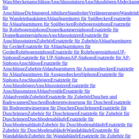
Waschbeckenanschlüsse
Anschlussstutzen
Anschlussbögen
Abdeckung
für
Anschlüsse
Dichtungen
Löthülsen
Standrohre
Verlängerungen
Wandeinb
für Wandeinbaukästen
Ablaufgarnituren für Spülbecken
Ersatzteile
für Ablaufgarnituren für Spülbecken
Rohrbogensiphons
Ersatzteile
für Rohrbogensiphons
Doppelkammersiphons
Ersatzteile für
Doppelkammersiphons
Anschlussstutzen
Ersatzteile für
Anschlussstutzen
Zubehör
Ersatzteile für Zubehör
Ablaufgarnituren
für Geräte
Ersatzteile für Ablaufgarnituren für
Geräte
Rohrbogensiphons
Ersatzteile für Rohrbogensiphons
UP-
Siphons
Ersatzteile für UP-Siphons
AP-Siphons
Ersatzteile für AP-
Siphons
Anschlüsse
Ersatzteile für
Anschlüsse
Zubehör
Ablaufgarnituren für Ausgussbecken
Ersatzteile
für Ablaufgarnituren für Ausgussbecken
Siphons
Ersatzteile für
Siphons
Anschlussbögen
Ersatzteile für
Anschlussbögen
Anschlussstutzen
Ersatzteile für
Anschlussstutzen
Ablaufventile
Ersatzteile für
Ablaufventile
Zubehör
Ersatzteile für Zubehör
Duschen und
Badewannen
Duschen
Bodenentwässerung für Duschen
Ersatzteile
für Bodenentwässerung für Duschen
Duschrinnen
Ersatzteile für
Duschrinnen
Zubehör für Duschrinnen
Ersatzteile für Zubehör für
Duschrinnen
Duschbodenabläufe
Ersatzteile für
Duschbodenabläufe
Zubehör für Duschbodenabläufe
Ersatzteile für
Zubehör für Duschbodenabläufe
Wandabläufe
Ersatzteile für
Wandabläufe
Zubehör für Wandabläufe
Ersatzteile für Zubehör für