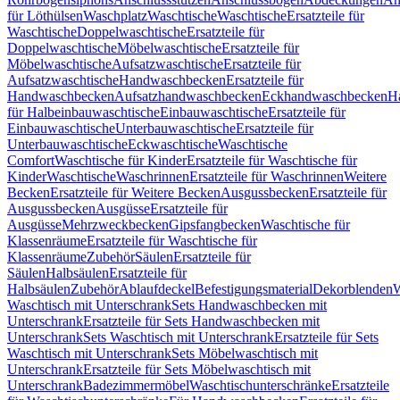
für Löthülsen
Waschplatz
Waschtische
Waschtische
Ersatzteile für
Waschtische
Doppelwaschtische
Ersatzteile für
Doppelwaschtische
Möbelwaschtische
Ersatzteile für
Möbelwaschtische
Aufsatzwaschtische
Ersatzteile für
Aufsatzwaschtische
Handwaschbecken
Ersatzteile für
Handwaschbecken
Aufsatzhandwaschbecken
Eckhandwaschbecken
H
für Halbeinbauwaschtische
Einbauwaschtische
Ersatzteile für
Einbauwaschtische
Unterbauwaschtische
Ersatzteile für
Unterbauwaschtische
Eckwaschtische
Waschtische
Comfort
Waschtische für Kinder
Ersatzteile für Waschtische für
Kinder
Waschtische
Waschrinnen
Ersatzteile für Waschrinnen
Weitere
Becken
Ersatzteile für Weitere Becken
Ausgussbecken
Ersatzteile für
Ausgussbecken
Ausgüsse
Ersatzteile für
Ausgüsse
Mehrzweckbecken
Gipsfangbecken
Waschtische für
Klassenräume
Ersatzteile für Waschtische für
Klassenräume
Zubehör
Säulen
Ersatzteile für
Säulen
Halbsäulen
Ersatzteile für
Halbsäulen
Zubehör
Ablaufdeckel
Befestigungsmaterial
Dekorblenden
W
Waschtisch mit Unterschrank
Sets Handwaschbecken mit
Unterschrank
Ersatzteile für Sets Handwaschbecken mit
Unterschrank
Sets Waschtisch mit Unterschrank
Ersatzteile für Sets
Waschtisch mit Unterschrank
Sets Möbelwaschtisch mit
Unterschrank
Ersatzteile für Sets Möbelwaschtisch mit
Unterschrank
Badezimmermöbel
Waschtischunterschränke
Ersatzteile