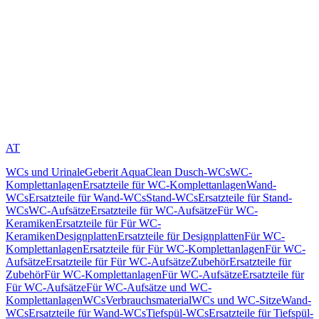
AT
WCs und Urinale
Geberit AquaClean Dusch-WCs
WC-
Komplettanlagen
Ersatzteile für WC-Komplettanlagen
Wand-
WCs
Ersatzteile für Wand-WCs
Stand-WCs
Ersatzteile für Stand-
WCs
WC-Aufsätze
Ersatzteile für WC-Aufsätze
Für WC-
Keramiken
Ersatzteile für Für WC-
Keramiken
Designplatten
Ersatzteile für Designplatten
Für WC-
Komplettanlagen
Ersatzteile für Für WC-Komplettanlagen
Für WC-
Aufsätze
Ersatzteile für Für WC-Aufsätze
Zubehör
Ersatzteile für
Zubehör
Für WC-Komplettanlagen
Für WC-Aufsätze
Ersatzteile für
Für WC-Aufsätze
Für WC-Aufsätze und WC-
Komplettanlagen
WCs
Verbrauchsmaterial
WCs und WC-Sitze
Wand-
WCs
Ersatzteile für Wand-WCs
Tiefspül-WCs
Ersatzteile für Tiefspül-