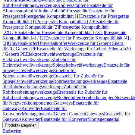
Rohrbearbeitungswerkzeuge
Abpressstopfen
Ersatzteile für
Abpressstopfen
Prüfmittel
Zubehör
Pressgeräte
Ersatzteile für
Pressgeräte
Pressgeräte Kompatibilität [1]
Ersatzteile für Pressgeräte
Kompatibilität [1]
Pressgeräte Kompatibilität [2]
Ersatzteile für
Pressgeräte Kompatibilität [2]
Pressgeräte Kompatibilität
[2XL]
Ersatzteile für Pressgeräte Kompatibilität [2XL]
Pressgeräte
Kompatibilität [4] / [2]
Ersatzteile für Pressgeräte Kompatibilität [4] /
[2]
Universalkoffer
Universalkoffer
Werkzeuge für Geberit Silent-
db20 / Geberit PE
Ersatzteile für Werkzeuge für Geberit Silent-db20
/ Geberit PE
Elektroschweißwerkzeuge
Ersatzteile für
Elektroschweißwerkzeuge
Zubehör für
Elektroschweißwerkzeuge
Spiegelschweißwerkzeuge
Ersatzteile für
Spiegelschweißwerkzeuge
Zubehör für
Spiegelschweißwerkzeuge
Ersatzteile für Zubehör für
Spiegelschweißwerkzeuge
Rohrbearbeitungswerkzeuge
Ersatzteile
für Rohrbearbeitungswerkzeuge
Zubehör für
Rohrbearbeitungswerkzeuge
Ersatzteile für Zubehör für
Rohrbearbeitungswerkzeuge
Bedienhilfen
Fernbedienungen
Netzwerk
für Netzwerkkomponenten
Gateways
Ersatzteile für
Gateways
Konverter
Ersatzteile für
Konverter
Montagematerial
Geberit Connect
Gateways
Ersatzteile für
Gateways
Konverter
Ersatzteile für Konverter
Montagematerial
Produktkategorien
Badserien