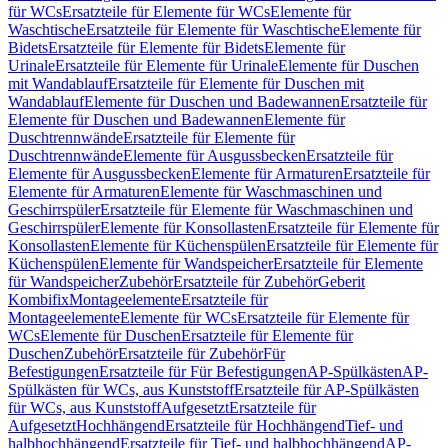
für WCs
Ersatzteile für Elemente für WCs
Elemente für
Waschtische
Ersatzteile für Elemente für Waschtische
Elemente für
Bidets
Ersatzteile für Elemente für Bidets
Elemente für
Urinale
Ersatzteile für Elemente für Urinale
Elemente für Duschen
mit Wandablauf
Ersatzteile für Elemente für Duschen mit
Wandablauf
Elemente für Duschen und Badewannen
Ersatzteile für
Elemente für Duschen und Badewannen
Elemente für
Duschtrennwände
Ersatzteile für Elemente für
Duschtrennwände
Elemente für Ausgussbecken
Ersatzteile für
Elemente für Ausgussbecken
Elemente für Armaturen
Ersatzteile für
Elemente für Armaturen
Elemente für Waschmaschinen und
Geschirrspüler
Ersatzteile für Elemente für Waschmaschinen und
Geschirrspüler
Elemente für Konsollasten
Ersatzteile für Elemente für
Konsollasten
Elemente für Küchenspülen
Ersatzteile für Elemente für
Küchenspülen
Elemente für Wandspeicher
Ersatzteile für Elemente
für Wandspeicher
Zubehör
Ersatzteile für Zubehör
Geberit
Kombifix
Montageelemente
Ersatzteile für
Montageelemente
Elemente für WCs
Ersatzteile für Elemente für
WCs
Elemente für Duschen
Ersatzteile für Elemente für
Duschen
Zubehör
Ersatzteile für Zubehör
Für
Befestigungen
Ersatzteile für Für Befestigungen
AP-Spülkästen
AP-
Spülkästen für WCs, aus Kunststoff
Ersatzteile für AP-Spülkästen
für WCs, aus Kunststoff
Aufgesetzt
Ersatzteile für
Aufgesetzt
Hochhängend
Ersatzteile für Hochhängend
Tief- und
halbhochhängend
Ersatzteile für Tief- und halbhochhängend
AP-