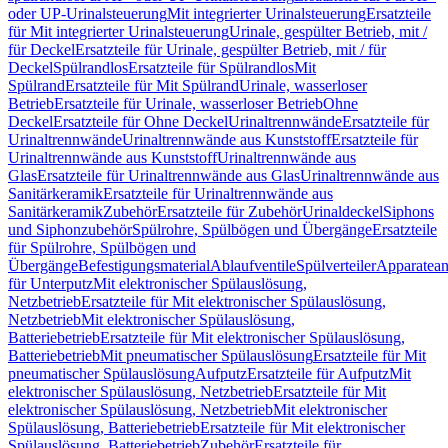
oder UP-Urinalsteuerung
Mit integrierter Urinalsteuerung
Ersatzteile
für Mit integrierter Urinalsteuerung
Urinale, gespülter Betrieb, mit /
für Deckel
Ersatzteile für Urinale, gespülter Betrieb, mit / für
Deckel
Spülrandlos
Ersatzteile für Spülrandlos
Mit
Spülrand
Ersatzteile für Mit Spülrand
Urinale, wasserloser
Betrieb
Ersatzteile für Urinale, wasserloser Betrieb
Ohne
Deckel
Ersatzteile für Ohne Deckel
Urinaltrennwände
Ersatzteile für
Urinaltrennwände
Urinaltrennwände aus Kunststoff
Ersatzteile für
Urinaltrennwände aus Kunststoff
Urinaltrennwände aus
Glas
Ersatzteile für Urinaltrennwände aus Glas
Urinaltrennwände aus
Sanitärkeramik
Ersatzteile für Urinaltrennwände aus
Sanitärkeramik
Zubehör
Ersatzteile für Zubehör
Urinaldeckel
Siphons
und Siphonzubehör
Spülrohre, Spülbögen und Übergänge
Ersatzteile
für Spülrohre, Spülbögen und
Übergänge
Befestigungsmaterial
Ablaufventile
Spülverteiler
Apparatean
für Unterputz
Mit elektronischer Spülauslösung,
Netzbetrieb
Ersatzteile für Mit elektronischer Spülauslösung,
Netzbetrieb
Mit elektronischer Spülauslösung,
Batteriebetrieb
Ersatzteile für Mit elektronischer Spülauslösung,
Batteriebetrieb
Mit pneumatischer Spülauslösung
Ersatzteile für Mit
pneumatischer Spülauslösung
Aufputz
Ersatzteile für Aufputz
Mit
elektronischer Spülauslösung, Netzbetrieb
Ersatzteile für Mit
elektronischer Spülauslösung, Netzbetrieb
Mit elektronischer
Spülauslösung, Batteriebetrieb
Ersatzteile für Mit elektronischer
Spülauslösung, Batteriebetrieb
Zubehör
Ersatzteile für