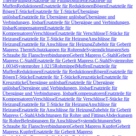
Therm
Fittings
Ersatzteile für Fittings
Muffen
Ersatzteile für
Muffen
Reduktionen
Ersatzteile für Reduktionen
Bögen
Ersatzteile für
Bögen
T-Stücke
Ersatzteile für T-Stücke
Übergänge
unlösbar
Ersatzteile für Übergänge unlösbar
Übergänge und
Verbindungen, lösbar
Ersatzteile für Übergänge und Verbindungen,
lösbar
Kompensatoren
Ersatzteile für
Kompensatoren
Verschlüsse
Ersatzteile für Verschlüsse
T-Stücke für
Heizung
Ersatzteile für T-Stücke für Heizung
Anschlüsse für
Heizung
Ersatzteile für Anschlüsse für Heizung
Zubehör für Geberit
Mapress Therm
Schutzkappen für Rohrende
Systemdichtungen
Sets
Schraube für Flanschverbindungen
Geberit Mapress C-Stahl
Geberit
Mapress C-Stahl
Ersatzteile für Geberit Mapress C-Stahl
Systemrohre
1.0034
Systemrohre 1.0215
Rohrnippel
Muffen
Ersatzteile für
Muffen
Reduktionen
Ersatzteile für Reduktionen
Bögen
Ersatzteile für
Bögen
T-Stücke
Ersatzteile für T-Stücke
Kreuzstücke
Ersatzteile für
Kreuzstücke
Übergänge unlösbar
Ersatzteile für Übergänge
unlösbar
Übergänge und Verbindungen, lösbar
Ersatzteile für
Übergänge und Verbindungen, lösbar
Kompensatoren
Ersatzteile für
Kompensatoren
Verschlüsse
Ersatzteile für Verschlüsse
T-Stücke für
Heizung
Ersatzteile für T-Stücke für Heizung
Anschlüsse für
Heizung
Ersatzteile für Anschlüsse für Heizung
Zubehör für Geberit
Mapress C-Stahl
Abdichtungen für Rohre und Fittings
Abdeckungen
für Rohre
Befestigungen für Anschlüsse
Systemdichtungen
Sets
Schraube für Flanschverbindungen
Geberit Mapress Kupfer
Geberit
Mapress Kupfer
Ersatzteile für Geberit Mapress