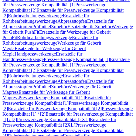
für Presswerkzeuge Kompatibilität [1]
Presswerkzeuge
Kompatibilität [2]
Ersatzteile für Presswerkzeuge Kompatibilität
[2]
Rohrbearbeitungswerkzeuge
Ersatzteile für
Rohrbearbeitungswerkzeuge
Abpressstopfen
Ersatzteile für
Abpressstopfen
Prüfmittel
Zubehör
Ersatzteile für Zubehör
Werkzeuge
für Geberit PushFit
Ersatzteile für Werkzeuge für Geberit
PushFit
Rohrbearbeitungswerkzeuge
Ersatzteile für
Rohrbearbeitungswerkzeuge
Werkzeuge für Geberit
Mepla
Ersatzteile für Werkzeuge für Geberit
Mepla
Handpresswerkzeuge
Ersatzteile für
Handpresswerkzeuge
Presswerkzeuge Kompatibilität [1]
Ersatzteile
für Presswerkzeuge Kompatibilität [1]
Presswerkzeuge
Kompatibilität [2]
Ersatzteile für Presswerkzeuge Kompatibilität
[2]
Rohrbearbeitungswerkzeuge
Ersatzteile für
Rohrbearbeitungswerkzeuge
Abpressstopfen
Ersatzteile für
Abpressstopfen
Prüfmittel
Zubehör
Werkzeuge für Geberit
Mapress
Ersatzteile für Werkzeuge für Geberit
Mapress
Presswerkzeuge Kompatibilität [1]
Ersatzteile für
Presswerkzeuge Kompatibilität [1]
Presswerkzeuge Kompatibilität
[2]
Ersatzteile für Presswerkzeuge Kompatibilität [2]
Presswerkzeuge
Kompatibilität [1] / [2]
Ersatzteile für Presswerkzeuge Kompatibilität
[1] / [2]
Presswerkzeuge Kompatibilität [2XL]
Ersatzteile für
Presswerkzeuge Kompatibilität [2XL]
Presswerkzeuge
Kompatibilität [4]
Ersatzteile für Presswerkzeuge Kompatibilität
[4]
Rohrbearbeitungswerkzeuge
Ersatzteile für