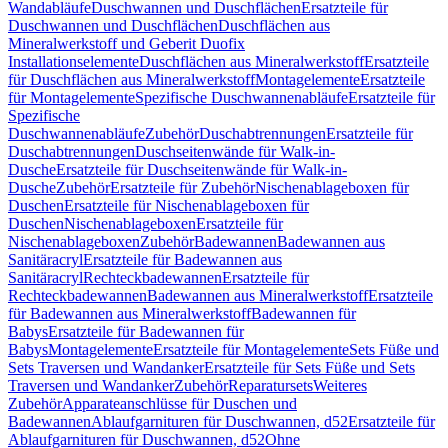
Wandabläufe
Duschwannen und Duschflächen
Ersatzteile für
Duschwannen und Duschflächen
Duschflächen aus
Mineralwerkstoff und Geberit Duofix
Installationselemente
Duschflächen aus Mineralwerkstoff
Ersatzteile
für Duschflächen aus Mineralwerkstoff
Montagelemente
Ersatzteile
für Montagelemente
Spezifische Duschwannenabläufe
Ersatzteile für
Spezifische
Duschwannenabläufe
Zubehör
Duschabtrennungen
Ersatzteile für
Duschabtrennungen
Duschseitenwände für Walk-in-
Dusche
Ersatzteile für Duschseitenwände für Walk-in-
Dusche
Zubehör
Ersatzteile für Zubehör
Nischenablageboxen für
Duschen
Ersatzteile für Nischenablageboxen für
Duschen
Nischenablageboxen
Ersatzteile für
Nischenablageboxen
Zubehör
Badewannen
Badewannen aus
Sanitäracryl
Ersatzteile für Badewannen aus
Sanitäracryl
Rechteckbadewannen
Ersatzteile für
Rechteckbadewannen
Badewannen aus Mineralwerkstoff
Ersatzteile
für Badewannen aus Mineralwerkstoff
Badewannen für
Babys
Ersatzteile für Badewannen für
Babys
Montagelemente
Ersatzteile für Montagelemente
Sets Füße und
Sets Traversen und Wandanker
Ersatzteile für Sets Füße und Sets
Traversen und Wandanker
Zubehör
Reparatursets
Weiteres
Zubehör
Apparateanschlüsse für Duschen und
Badewannen
Ablaufgarnituren für Duschwannen, d52
Ersatzteile für
Ablaufgarnituren für Duschwannen, d52
Ohne