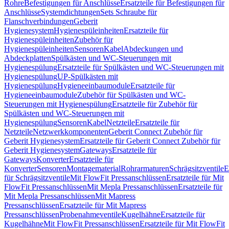
Rohre
Befestigungen für Anschlüsse
Ersatzteile für Befestigungen für
Anschlüsse
Systemdichtungen
Sets Schraube für
Flanschverbindungen
Geberit
Hygienesystem
Hygienespüleinheiten
Ersatzteile für
Hygienespüleinheiten
Zubehör für
Hygienespüleinheiten
Sensoren
Kabel
Abdeckungen und
Abdeckplatten
Spülkästen und WC-Steuerungen mit
Hygienespülung
Ersatzteile für Spülkästen und WC-Steuerungen mit
Hygienespülung
UP-Spülkästen mit
Hygienespülung
Hygieneeinbaumodule
Ersatzteile für
Hygieneeinbaumodule
Zubehör für Spülkästen und WC-
Steuerungen mit Hygienespülung
Ersatzteile für Zubehör für
Spülkästen und WC-Steuerungen mit
Hygienespülung
Sensoren
Kabel
Netzteile
Ersatzteile für
Netzteile
Netzwerkkomponenten
Geberit Connect Zubehör für
Geberit Hygienesystem
Ersatzteile für Geberit Connect Zubehör für
Geberit Hygienesystem
Gateways
Ersatzteile für
Gateways
Konverter
Ersatzteile für
Konverter
Sensoren
Montagematerial
Rohrarmaturen
Schrägsitzventile
E
für Schrägsitzventile
Mit FlowFit Pressanschlüssen
Ersatzteile für Mit
FlowFit Pressanschlüssen
Mit Mepla Pressanschlüssen
Ersatzteile für
Mit Mepla Pressanschlüssen
Mit Mapress
Pressanschlüssen
Ersatzteile für Mit Mapress
Pressanschlüssen
Probenahmeventile
Kugelhähne
Ersatzteile für
Kugelhähne
Mit FlowFit Pressanschlüssen
Ersatzteile für Mit FlowFit