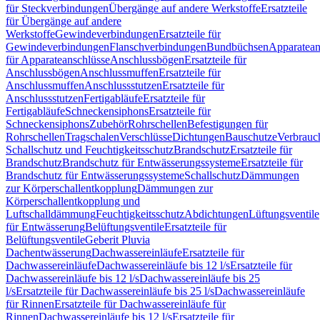
für Steckverbindungen
Übergänge auf andere Werkstoffe
Ersatzteile
für Übergänge auf andere
Werkstoffe
Gewindeverbindungen
Ersatzteile für
Gewindeverbindungen
Flanschverbindungen
Bundbüchsen
Apparatean
für Apparateanschlüsse
Anschlussbögen
Ersatzteile für
Anschlussbögen
Anschlussmuffen
Ersatzteile für
Anschlussmuffen
Anschlussstutzen
Ersatzteile für
Anschlussstutzen
Fertigabläufe
Ersatzteile für
Fertigabläufe
Schneckensiphons
Ersatzteile für
Schneckensiphons
Zubehör
Rohrschellen
Befestigungen für
Rohrschellen
Tragschalen
Verschlüsse
Dichtungen
Bauschutze
Verbrauc
Schallschutz und Feuchtigkeitsschutz
Brandschutz
Ersatzteile für
Brandschutz
Brandschutz für Entwässerungssysteme
Ersatzteile für
Brandschutz für Entwässerungssysteme
Schallschutz
Dämmungen
zur Körperschallentkopplung
Dämmungen zur
Körperschallentkopplung und
Luftschalldämmung
Feuchtigkeitsschutz
Abdichtungen
Lüftungsventile
für Entwässerung
Belüftungsventile
Ersatzteile für
Belüftungsventile
Geberit Pluvia
Dachentwässerung
Dachwassereinläufe
Ersatzteile für
Dachwassereinläufe
Dachwassereinläufe bis 12 l/s
Ersatzteile für
Dachwassereinläufe bis 12 l/s
Dachwassereinläufe bis 25
l/s
Ersatzteile für Dachwassereinläufe bis 25 l/s
Dachwassereinläufe
für Rinnen
Ersatzteile für Dachwassereinläufe für
Rinnen
Dachwassereinläufe bis 12 l/s
Ersatzteile für