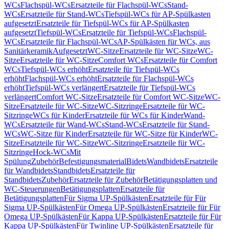
WCs
Flachspül-WCs
Ersatzteile für Flachspül-WCs
Stand-
WCs
Ersatzteile für Stand-WCs
Tiefspül-WCs für AP-Spülkasten
aufgesetzt
Ersatzteile für Tiefspül-WCs für AP-Spülkasten
aufgesetzt
Tiefspül-WCs
Ersatzteile für Tiefspül-WCs
Flachspül-
WCs
Ersatzteile für Flachspül-WCs
AP-Spülkästen für WCs, aus
Sanitärkeramik
Aufgesetzt
WC-Sitze
Ersatzteile für WC-Sitze
WC-
Sitze
Ersatzteile für WC-Sitze
Comfort WCs
Ersatzteile für Comfort
WCs
Tiefspül-WCs erhöht
Ersatzteile für Tiefspül-WCs
erhöht
Flachspül-WCs erhöht
Ersatzteile für Flachspül-WCs
erhöht
Tiefspül-WCs verlängert
Ersatzteile für Tiefspül-WCs
verlängert
Comfort WC-Sitze
Ersatzteile für Comfort WC-Sitze
WC-
Sitze
Ersatzteile für WC-Sitze
WC-Sitzringe
Ersatzteile für WC-
Sitzringe
WCs für Kinder
Ersatzteile für WCs für Kinder
Wand-
WCs
Ersatzteile für Wand-WCs
Stand-WCs
Ersatzteile für Stand-
WCs
WC-Sitze für Kinder
Ersatzteile für WC-Sitze für Kinder
WC-
Sitze
Ersatzteile für WC-Sitze
WC-Sitzringe
Ersatzteile für WC-
Sitzringe
Hock-WCs
Mit
Spülung
Zubehör
Befestigungsmaterial
Bidets
Wandbidets
Ersatzteile
für Wandbidets
Standbidets
Ersatzteile für
Standbidets
Zubehör
Ersatzteile für Zubehör
Betätigungsplatten und
WC-Steuerungen
Betätigungsplatten
Ersatzteile für
Betätigungsplatten
Für Sigma UP-Spülkästen
Ersatzteile für Für
Sigma UP-Spülkästen
Für Omega UP-Spülkästen
Ersatzteile für Für
Omega UP-Spülkästen
Für Kappa UP-Spülkästen
Ersatzteile für Für
Kappa UP-Spülkästen
Für Twinline UP-Spülkästen
Ersatzteile für