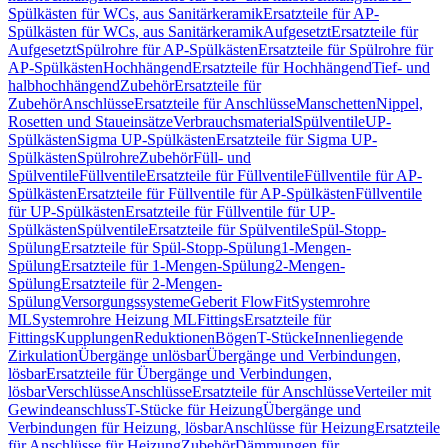
Spülkästen für WCs, aus Sanitärkeramik
Ersatzteile für AP-
Spülkästen für WCs, aus Sanitärkeramik
Aufgesetzt
Ersatzteile für
Aufgesetzt
Spülrohre für AP-Spülkästen
Ersatzteile für Spülrohre für
AP-Spülkästen
Hochhängend
Ersatzteile für Hochhängend
Tief- und
halbhochhängend
Zubehör
Ersatzteile für
Zubehör
Anschlüsse
Ersatzteile für Anschlüsse
Manschetten
Nippel,
Rosetten und Staueinsätze
Verbrauchsmaterial
Spülventile
UP-
Spülkästen
Sigma UP-Spülkästen
Ersatzteile für Sigma UP-
Spülkästen
Spülrohre
Zubehör
Füll- und
Spülventile
Füllventile
Ersatzteile für Füllventile
Füllventile für AP-
Spülkästen
Ersatzteile für Füllventile für AP-Spülkästen
Füllventile
für UP-Spülkästen
Ersatzteile für Füllventile für UP-
Spülkästen
Spülventile
Ersatzteile für Spülventile
Spül-Stopp-
Spülung
Ersatzteile für Spül-Stopp-Spülung
1-Mengen-
Spülung
Ersatzteile für 1-Mengen-Spülung
2-Mengen-
Spülung
Ersatzteile für 2-Mengen-
Spülung
Versorgungssysteme
Geberit FlowFit
Systemrohre
ML
Systemrohre Heizung ML
Fittings
Ersatzteile für
Fittings
Kupplungen
Reduktionen
Bögen
T-Stücke
Innenliegende
Zirkulation
Übergänge unlösbar
Übergänge und Verbindungen,
lösbar
Ersatzteile für Übergänge und Verbindungen,
lösbar
Verschlüsse
Anschlüsse
Ersatzteile für Anschlüsse
Verteiler mit
Gewindeanschluss
T-Stücke für Heizung
Übergänge und
Verbindungen für Heizung, lösbar
Anschlüsse für Heizung
Ersatzteile
für Anschlüsse für Heizung
Zubehör
Dämmungen für