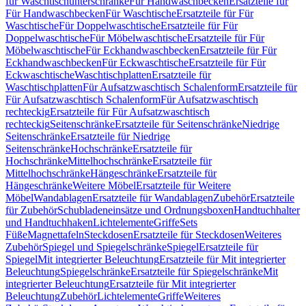
für Waschtischunterschränke
Für Handwaschbecken
Ersatzteile für
Für Handwaschbecken
Für Waschtische
Ersatzteile für Für
Waschtische
Für Doppelwaschtische
Ersatzteile für Für
Doppelwaschtische
Für Möbelwaschtische
Ersatzteile für Für
Möbelwaschtische
Für Eckhandwaschbecken
Ersatzteile für Für
Eckhandwaschbecken
Für Eckwaschtische
Ersatzteile für Für
Eckwaschtische
Waschtischplatten
Ersatzteile für
Waschtischplatten
Für Aufsatzwaschtisch Schalenform
Ersatzteile für
Für Aufsatzwaschtisch Schalenform
Für Aufsatzwaschtisch
rechteckig
Ersatzteile für Für Aufsatzwaschtisch
rechteckig
Seitenschränke
Ersatzteile für Seitenschränke
Niedrige
Seitenschränke
Ersatzteile für Niedrige
Seitenschränke
Hochschränke
Ersatzteile für
Hochschränke
Mittelhochschränke
Ersatzteile für
Mittelhochschränke
Hängeschränke
Ersatzteile für
Hängeschränke
Weitere Möbel
Ersatzteile für Weitere
Möbel
Wandablagen
Ersatzteile für Wandablagen
Zubehör
Ersatzteile
für Zubehör
Schubladeneinsätze und Ordnungsboxen
Handtuchhalter
und Handtuchhaken
Lichtelemente
Griffe
Sets
Füße
Magnettafeln
Steckdosen
Ersatzteile für Steckdosen
Weiteres
Zubehör
Spiegel und Spiegelschränke
Spiegel
Ersatzteile für
Spiegel
Mit integrierter Beleuchtung
Ersatzteile für Mit integrierter
Beleuchtung
Spiegelschränke
Ersatzteile für Spiegelschränke
Mit
integrierter Beleuchtung
Ersatzteile für Mit integrierter
Beleuchtung
Zubehör
Lichtelemente
Griffe
Weiteres