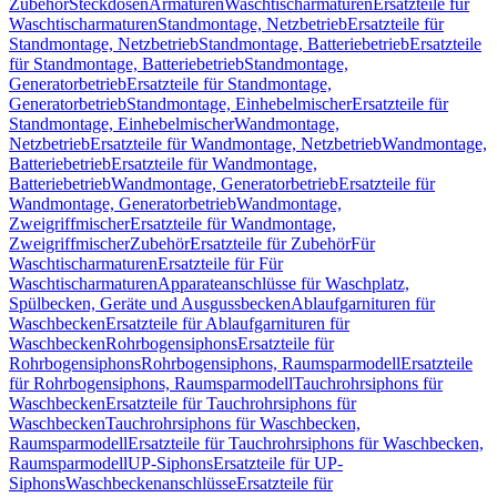
Zubehör
Steckdosen
Armaturen
Waschtischarmaturen
Ersatzteile für
Waschtischarmaturen
Standmontage, Netzbetrieb
Ersatzteile für
Standmontage, Netzbetrieb
Standmontage, Batteriebetrieb
Ersatzteile
für Standmontage, Batteriebetrieb
Standmontage,
Generatorbetrieb
Ersatzteile für Standmontage,
Generatorbetrieb
Standmontage, Einhebelmischer
Ersatzteile für
Standmontage, Einhebelmischer
Wandmontage,
Netzbetrieb
Ersatzteile für Wandmontage, Netzbetrieb
Wandmontage,
Batteriebetrieb
Ersatzteile für Wandmontage,
Batteriebetrieb
Wandmontage, Generatorbetrieb
Ersatzteile für
Wandmontage, Generatorbetrieb
Wandmontage,
Zweigriffmischer
Ersatzteile für Wandmontage,
Zweigriffmischer
Zubehör
Ersatzteile für Zubehör
Für
Waschtischarmaturen
Ersatzteile für Für
Waschtischarmaturen
Apparateanschlüsse für Waschplatz,
Spülbecken, Geräte und Ausgussbecken
Ablaufgarnituren für
Waschbecken
Ersatzteile für Ablaufgarnituren für
Waschbecken
Rohrbogensiphons
Ersatzteile für
Rohrbogensiphons
Rohrbogensiphons, Raumsparmodell
Ersatzteile
für Rohrbogensiphons, Raumsparmodell
Tauchrohrsiphons für
Waschbecken
Ersatzteile für Tauchrohrsiphons für
Waschbecken
Tauchrohrsiphons für Waschbecken,
Raumsparmodell
Ersatzteile für Tauchrohrsiphons für Waschbecken,
Raumsparmodell
UP-Siphons
Ersatzteile für UP-
Siphons
Waschbeckenanschlüsse
Ersatzteile für