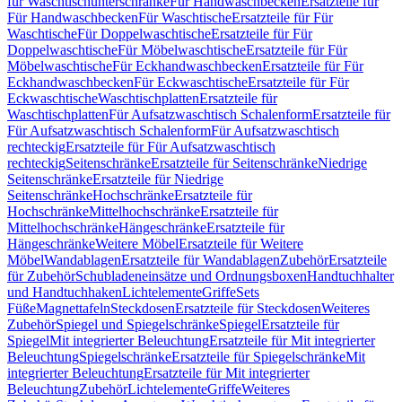
für Waschtischunterschränke
Für Handwaschbecken
Ersatzteile für
Für Handwaschbecken
Für Waschtische
Ersatzteile für Für
Waschtische
Für Doppelwaschtische
Ersatzteile für Für
Doppelwaschtische
Für Möbelwaschtische
Ersatzteile für Für
Möbelwaschtische
Für Eckhandwaschbecken
Ersatzteile für Für
Eckhandwaschbecken
Für Eckwaschtische
Ersatzteile für Für
Eckwaschtische
Waschtischplatten
Ersatzteile für
Waschtischplatten
Für Aufsatzwaschtisch Schalenform
Ersatzteile für
Für Aufsatzwaschtisch Schalenform
Für Aufsatzwaschtisch
rechteckig
Ersatzteile für Für Aufsatzwaschtisch
rechteckig
Seitenschränke
Ersatzteile für Seitenschränke
Niedrige
Seitenschränke
Ersatzteile für Niedrige
Seitenschränke
Hochschränke
Ersatzteile für
Hochschränke
Mittelhochschränke
Ersatzteile für
Mittelhochschränke
Hängeschränke
Ersatzteile für
Hängeschränke
Weitere Möbel
Ersatzteile für Weitere
Möbel
Wandablagen
Ersatzteile für Wandablagen
Zubehör
Ersatzteile
für Zubehör
Schubladeneinsätze und Ordnungsboxen
Handtuchhalter
und Handtuchhaken
Lichtelemente
Griffe
Sets
Füße
Magnettafeln
Steckdosen
Ersatzteile für Steckdosen
Weiteres
Zubehör
Spiegel und Spiegelschränke
Spiegel
Ersatzteile für
Spiegel
Mit integrierter Beleuchtung
Ersatzteile für Mit integrierter
Beleuchtung
Spiegelschränke
Ersatzteile für Spiegelschränke
Mit
integrierter Beleuchtung
Ersatzteile für Mit integrierter
Beleuchtung
Zubehör
Lichtelemente
Griffe
Weiteres