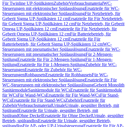
Für Twinline UP-Spülkästen
Zubehör
Verbrauchsmaterial
WC-
Steuerungen mit elektronischer Spülauslösung
Ersatzteile für WC-
Steuerungen mit elektronischer Spülauslösung
Für Netzbetrieb, für
Geberit Sigma UP-Spülkästen 12 cm
Ersatzteile für Für Netzbetrieb,
für Geberit Sigma UP-Spülkästen 12 cm
Für Netzbetrieb, für Geberit
Omega UP-Spülkästen 12 cm
Ersatzteile für Für Netzbetrieb, für
Geberit Omega UP-Spülkästen 12 cm
Für Batteriebetrieb, für
Geberit Sigma UP-Spülkästen 12 cm
Ersatzteile für Für
Batteriebetrieb, für Geberit Sigma UP-Spülkästen 12 cm
WC-
Steuerungen mit pneumatischer Spülauslösung
Ersatzteile für WC-
Steuerungen mit pneumatischer Spülauslösung
Für 2-Mengen-
Spülung
Ersatzteile für Für 2-Mengen-Spülung
Für 1-Mengen-
Spülung
Ersatzteile für Für 1-Mengen-Spülung
Zubehör für WC-
Steuerungen
Ersatzteile für Zubehör für WC-
Steuerungen
Rohbausets
Ersatzteile für Rohbausets
Für WC-
Steuerungen mit elektronischer Spülauslösung
Ersatzteile für Für
WC-Steuerungen mit elektronischer Spülauslösung
Geberit Monolith
Sanitärmodule
Sanitärmodule für WCs
Ersatzteile für Sanitärmodule
für WCs
Für Wand-WCs
Ersatzteile für Für Wand-WCs
Für Stand-
WCs
Ersatzteile für Für Stand-WCs
Zubehör
Ersatzteile für
Zubehör
Verbrauchsmaterial
Urinale
Urinale, gespülter Betrieb, mit
Spülrand
Ersatzteile für Urinale, gespülter Betrieb, mit
Spülrand
Ohne Deckel
Ersatzteile für Ohne Deckel
Urinale, gespülter
Betrieb, spülrandlos
Ersatzteile für Urinale, gespülter Betrieb,
spülrandlos
Für AP- oder UP-Urinalsteuerung
Ersatzteile für Für AP-