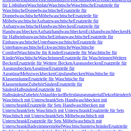
für Löthülsen
Waschplatz
Waschtische
Waschtische
Ersatzteile für
Waschtische
Doppelwaschtische
Ersatzteile für
Doppelwaschtische
Möbelwaschtische
Ersatzteile für
Möbelwaschtische
Aufsatzwaschtische
Ersatzteile für
Aufsatzwaschtische
Handwaschbecken
Ersatzteile für
Handwaschbecken
Aufsatzhandwaschbecken
Eckhandwaschbecken
H
für Halbeinbauwaschtische
Einbauwaschtische
Ersatzteile für
Einbauwaschtische
Unterbauwaschtische
Ersatzteile für
Unterbauwaschtische
Eckwaschtische
Waschtische
Comfort
Waschtische für Kinder
Ersatzteile für Waschtische für
Kinder
Waschtische
Waschrinnen
Ersatzteile für Waschrinnen
Weitere
Becken
Ersatzteile für Weitere Becken
Ausgussbecken
Ersatzteile für
Ausgussbecken
Ausgüsse
Ersatzteile für
Ausgüsse
Mehrzweckbecken
Gipsfangbecken
Waschtische für
Klassenräume
Ersatzteile für Waschtische für
Klassenräume
Zubehör
Säulen
Ersatzteile für
Säulen
Halbsäulen
Ersatzteile für
Halbsäulen
Zubehör
Ablaufdeckel
Befestigungsmaterial
Dekorblenden
W
Waschtisch mit Unterschrank
Sets Handwaschbecken mit
Unterschrank
Ersatzteile für Sets Handwaschbecken mit
Unterschrank
Sets Waschtisch mit Unterschrank
Ersatzteile für Sets
Waschtisch mit Unterschrank
Sets Möbelwaschtisch mit
Unterschrank
Ersatzteile für Sets Möbelwaschtisch mit
Unterschrank
Badezimmermöbel
Waschtischunterschränke
Ersatzteile