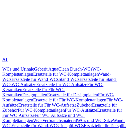
AT
WCs und Urinale
Geberit AquaClean Dusch-WCs
WC-
Komplettanlagen
Ersatzteile für WC-Komplettanlagen
Wand-
WCs
Ersatzteile für Wand-WCs
Stand-WCs
Ersatzteile für Stand-
WCs
WC-Aufsätze
Ersatzteile für WC-Aufsätze
Für WC-
Keramiken
Ersatzteile für Für WC-
Keramiken
Designplatten
Ersatzteile für Designplatten
Für WC-
Komplettanlagen
Ersatzteile für Für WC-Komplettanlagen
Für WC-
Aufsätze
Ersatzteile für Für WC-Aufsätze
Zubehör
Ersatzteile für
Zubehör
Für WC-Komplettanlagen
Für WC-Aufsätze
Ersatzteile für
Für WC-Aufsätze
Für WC-Aufsätze und WC-
Komplettanlagen
WCs
Verbrauchsmaterial
WCs und WC-Sitze
Wand-
WCs
Ersatzteile für Wand-WCs
Tiefspül-WCs
Ersatzteile für Tiefspül-