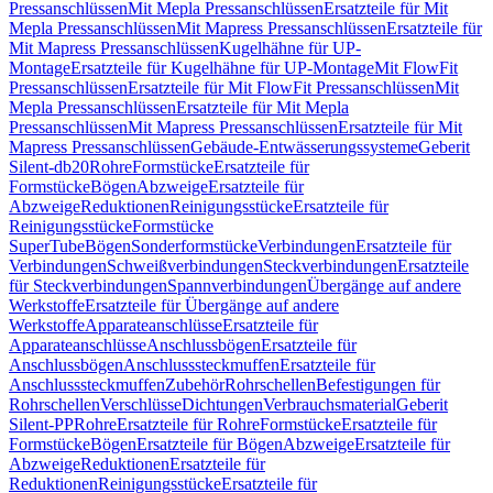
Pressanschlüssen
Mit Mepla Pressanschlüssen
Ersatzteile für Mit
Mepla Pressanschlüssen
Mit Mapress Pressanschlüssen
Ersatzteile für
Mit Mapress Pressanschlüssen
Kugelhähne für UP-
Montage
Ersatzteile für Kugelhähne für UP-Montage
Mit FlowFit
Pressanschlüssen
Ersatzteile für Mit FlowFit Pressanschlüssen
Mit
Mepla Pressanschlüssen
Ersatzteile für Mit Mepla
Pressanschlüssen
Mit Mapress Pressanschlüssen
Ersatzteile für Mit
Mapress Pressanschlüssen
Gebäude-Entwässerungssysteme
Geberit
Silent-db20
Rohre
Formstücke
Ersatzteile für
Formstücke
Bögen
Abzweige
Ersatzteile für
Abzweige
Reduktionen
Reinigungsstücke
Ersatzteile für
Reinigungsstücke
Formstücke
SuperTube
Bögen
Sonderformstücke
Verbindungen
Ersatzteile für
Verbindungen
Schweißverbindungen
Steckverbindungen
Ersatzteile
für Steckverbindungen
Spannverbindungen
Übergänge auf andere
Werkstoffe
Ersatzteile für Übergänge auf andere
Werkstoffe
Apparateanschlüsse
Ersatzteile für
Apparateanschlüsse
Anschlussbögen
Ersatzteile für
Anschlussbögen
Anschlusssteckmuffen
Ersatzteile für
Anschlusssteckmuffen
Zubehör
Rohrschellen
Befestigungen für
Rohrschellen
Verschlüsse
Dichtungen
Verbrauchsmaterial
Geberit
Silent-PP
Rohre
Ersatzteile für Rohre
Formstücke
Ersatzteile für
Formstücke
Bögen
Ersatzteile für Bögen
Abzweige
Ersatzteile für
Abzweige
Reduktionen
Ersatzteile für
Reduktionen
Reinigungsstücke
Ersatzteile für