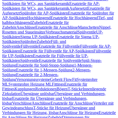
Spülkästen für WCs, aus Sanitärkeramik
Ersatzteile für AP-
Spülkästen für WCs, aus Sanitärkeramik
Aufgesetzt
Ersatzteile für
Aufgesetzt
Spülrohre für AP-Spülkästen
Ersatzteile für Spülrohre für
AP-Spülkästen
Hochhängend
Ersatzteile für Hochhängend
Tief- und
halbhochhängend
Zubehör
Ersatzteile für
Zubehör
Anschlüsse
Ersatzteile für Anschlüsse
Manschetten
Nippel,
Rosetten und Staueinsätze
Verbrauchsmaterial
Spülventile
UP-
Spülkästen
Sigma UP-Spülkästen
Ersatzteile für Sigma UP-
Spülkästen
Spülrohre
Zubehör
Füll- und
Spülventile
Füllventile
Ersatzteile für Füllventile
Füllventile für AP-
Spülkästen
Ersatzteile für Füllventile für AP-Spülkästen
Füllventile
für UP-Spülkästen
Ersatzteile für Füllventile für UP-
Spülkästen
Spülventile
Ersatzteile für Spülventile
Spül-Stopp-
Spülung
Ersatzteile für Spül-Stopp-Spülung
1-Mengen-
Spülung
Ersatzteile für 1-Mengen-Spülung
2-Mengen-
Spülung
Ersatzteile für 2-Mengen-
Spülung
Versorgungssysteme
Geberit FlowFit
Systemrohre
ML
Systemrohre Heizung ML
Fittings
Ersatzteile für
Fittings
Kupplungen
Reduktionen
Bögen
T-Stücke
Innenliegende
Zirkulation
Übergänge unlösbar
Übergänge und Verbindungen,
lösbar
Ersatzteile für Übergänge und Verbindungen,
lösbar
Verschlüsse
Anschlüsse
Ersatzteile für Anschlüsse
Verteiler mit
Gewindeanschluss
T-Stücke für Heizung
Übergänge und
Verbindungen für Heizung, lösbar
Anschlüsse für Heizung
Ersatzteile
für Anschlüsse für Heizung
Zubehör
Dämmungen für