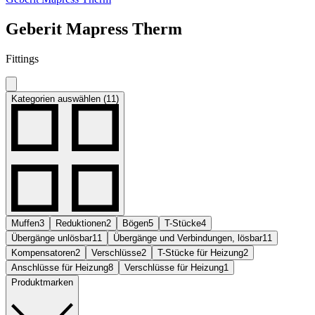
Geberit Mapress Therm
Fittings
Kategorien auswählen (11)
Muffen
3
Reduktionen
2
Bögen
5
T-Stücke
4
Übergänge unlösbar
11
Übergänge und Verbindungen, lösbar
11
Kompensatoren
2
Verschlüsse
2
T-Stücke für Heizung
2
Anschlüsse für Heizung
8
Verschlüsse für Heizung
1
Produktmarken