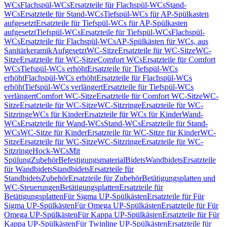
WCs
Flachspül-WCs
Ersatzteile für Flachspül-WCs
Stand-
WCs
Ersatzteile für Stand-WCs
Tiefspül-WCs für AP-Spülkasten
aufgesetzt
Ersatzteile für Tiefspül-WCs für AP-Spülkasten
aufgesetzt
Tiefspül-WCs
Ersatzteile für Tiefspül-WCs
Flachspül-
WCs
Ersatzteile für Flachspül-WCs
AP-Spülkästen für WCs, aus
Sanitärkeramik
Aufgesetzt
WC-Sitze
Ersatzteile für WC-Sitze
WC-
Sitze
Ersatzteile für WC-Sitze
Comfort WCs
Ersatzteile für Comfort
WCs
Tiefspül-WCs erhöht
Ersatzteile für Tiefspül-WCs
erhöht
Flachspül-WCs erhöht
Ersatzteile für Flachspül-WCs
erhöht
Tiefspül-WCs verlängert
Ersatzteile für Tiefspül-WCs
verlängert
Comfort WC-Sitze
Ersatzteile für Comfort WC-Sitze
WC-
Sitze
Ersatzteile für WC-Sitze
WC-Sitzringe
Ersatzteile für WC-
Sitzringe
WCs für Kinder
Ersatzteile für WCs für Kinder
Wand-
WCs
Ersatzteile für Wand-WCs
Stand-WCs
Ersatzteile für Stand-
WCs
WC-Sitze für Kinder
Ersatzteile für WC-Sitze für Kinder
WC-
Sitze
Ersatzteile für WC-Sitze
WC-Sitzringe
Ersatzteile für WC-
Sitzringe
Hock-WCs
Mit
Spülung
Zubehör
Befestigungsmaterial
Bidets
Wandbidets
Ersatzteile
für Wandbidets
Standbidets
Ersatzteile für
Standbidets
Zubehör
Ersatzteile für Zubehör
Betätigungsplatten und
WC-Steuerungen
Betätigungsplatten
Ersatzteile für
Betätigungsplatten
Für Sigma UP-Spülkästen
Ersatzteile für Für
Sigma UP-Spülkästen
Für Omega UP-Spülkästen
Ersatzteile für Für
Omega UP-Spülkästen
Für Kappa UP-Spülkästen
Ersatzteile für Für
Kappa UP-Spülkästen
Für Twinline UP-Spülkästen
Ersatzteile für