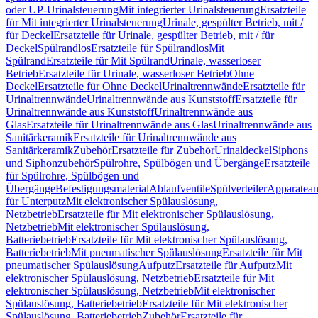
oder UP-Urinalsteuerung
Mit integrierter Urinalsteuerung
Ersatzteile
für Mit integrierter Urinalsteuerung
Urinale, gespülter Betrieb, mit /
für Deckel
Ersatzteile für Urinale, gespülter Betrieb, mit / für
Deckel
Spülrandlos
Ersatzteile für Spülrandlos
Mit
Spülrand
Ersatzteile für Mit Spülrand
Urinale, wasserloser
Betrieb
Ersatzteile für Urinale, wasserloser Betrieb
Ohne
Deckel
Ersatzteile für Ohne Deckel
Urinaltrennwände
Ersatzteile für
Urinaltrennwände
Urinaltrennwände aus Kunststoff
Ersatzteile für
Urinaltrennwände aus Kunststoff
Urinaltrennwände aus
Glas
Ersatzteile für Urinaltrennwände aus Glas
Urinaltrennwände aus
Sanitärkeramik
Ersatzteile für Urinaltrennwände aus
Sanitärkeramik
Zubehör
Ersatzteile für Zubehör
Urinaldeckel
Siphons
und Siphonzubehör
Spülrohre, Spülbögen und Übergänge
Ersatzteile
für Spülrohre, Spülbögen und
Übergänge
Befestigungsmaterial
Ablaufventile
Spülverteiler
Apparatean
für Unterputz
Mit elektronischer Spülauslösung,
Netzbetrieb
Ersatzteile für Mit elektronischer Spülauslösung,
Netzbetrieb
Mit elektronischer Spülauslösung,
Batteriebetrieb
Ersatzteile für Mit elektronischer Spülauslösung,
Batteriebetrieb
Mit pneumatischer Spülauslösung
Ersatzteile für Mit
pneumatischer Spülauslösung
Aufputz
Ersatzteile für Aufputz
Mit
elektronischer Spülauslösung, Netzbetrieb
Ersatzteile für Mit
elektronischer Spülauslösung, Netzbetrieb
Mit elektronischer
Spülauslösung, Batteriebetrieb
Ersatzteile für Mit elektronischer
Spülauslösung, Batteriebetrieb
Zubehör
Ersatzteile für