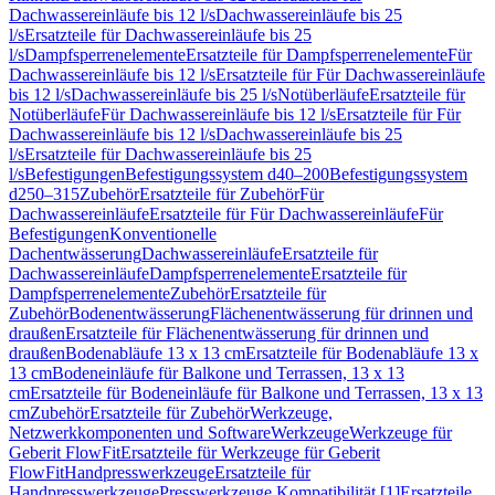
Dachwassereinläufe bis 12 l/s
Dachwassereinläufe bis 25
l/s
Ersatzteile für Dachwassereinläufe bis 25
l/s
Dampfsperrenelemente
Ersatzteile für Dampfsperrenelemente
Für
Dachwassereinläufe bis 12 l/s
Ersatzteile für Für Dachwassereinläufe
bis 12 l/s
Dachwassereinläufe bis 25 l/s
Notüberläufe
Ersatzteile für
Notüberläufe
Für Dachwassereinläufe bis 12 l/s
Ersatzteile für Für
Dachwassereinläufe bis 12 l/s
Dachwassereinläufe bis 25
l/s
Ersatzteile für Dachwassereinläufe bis 25
l/s
Befestigungen
Befestigungssystem d40–200
Befestigungssystem
d250–315
Zubehör
Ersatzteile für Zubehör
Für
Dachwassereinläufe
Ersatzteile für Für Dachwassereinläufe
Für
Befestigungen
Konventionelle
Dachentwässerung
Dachwassereinläufe
Ersatzteile für
Dachwassereinläufe
Dampfsperrenelemente
Ersatzteile für
Dampfsperrenelemente
Zubehör
Ersatzteile für
Zubehör
Bodenentwässerung
Flächenentwässerung für drinnen und
draußen
Ersatzteile für Flächenentwässerung für drinnen und
draußen
Bodenabläufe 13 x 13 cm
Ersatzteile für Bodenabläufe 13 x
13 cm
Bodeneinläufe für Balkone und Terrassen, 13 x 13
cm
Ersatzteile für Bodeneinläufe für Balkone und Terrassen, 13 x 13
cm
Zubehör
Ersatzteile für Zubehör
Werkzeuge,
Netzwerkkomponenten und Software
Werkzeuge
Werkzeuge für
Geberit FlowFit
Ersatzteile für Werkzeuge für Geberit
FlowFit
Handpresswerkzeuge
Ersatzteile für
Handpresswerkzeuge
Presswerkzeuge Kompatibilität [1]
Ersatzteile