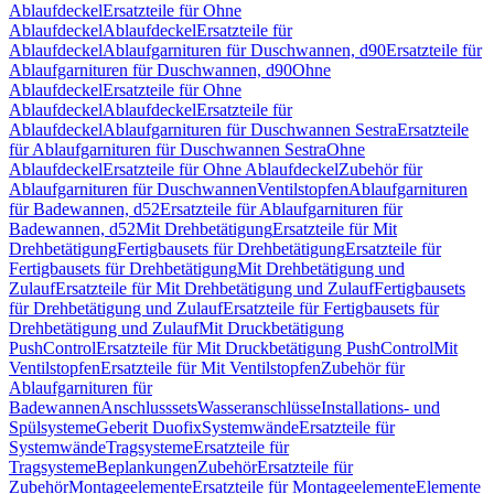
Ablaufdeckel
Ersatzteile für Ohne
Ablaufdeckel
Ablaufdeckel
Ersatzteile für
Ablaufdeckel
Ablaufgarnituren für Duschwannen, d90
Ersatzteile für
Ablaufgarnituren für Duschwannen, d90
Ohne
Ablaufdeckel
Ersatzteile für Ohne
Ablaufdeckel
Ablaufdeckel
Ersatzteile für
Ablaufdeckel
Ablaufgarnituren für Duschwannen Sestra
Ersatzteile
für Ablaufgarnituren für Duschwannen Sestra
Ohne
Ablaufdeckel
Ersatzteile für Ohne Ablaufdeckel
Zubehör für
Ablaufgarnituren für Duschwannen
Ventilstopfen
Ablaufgarnituren
für Badewannen, d52
Ersatzteile für Ablaufgarnituren für
Badewannen, d52
Mit Drehbetätigung
Ersatzteile für Mit
Drehbetätigung
Fertigbausets für Drehbetätigung
Ersatzteile für
Fertigbausets für Drehbetätigung
Mit Drehbetätigung und
Zulauf
Ersatzteile für Mit Drehbetätigung und Zulauf
Fertigbausets
für Drehbetätigung und Zulauf
Ersatzteile für Fertigbausets für
Drehbetätigung und Zulauf
Mit Druckbetätigung
PushControl
Ersatzteile für Mit Druckbetätigung PushControl
Mit
Ventilstopfen
Ersatzteile für Mit Ventilstopfen
Zubehör für
Ablaufgarnituren für
Badewannen
Anschlusssets
Wasseranschlüsse
Installations- und
Spülsysteme
Geberit Duofix
Systemwände
Ersatzteile für
Systemwände
Tragsysteme
Ersatzteile für
Tragsysteme
Beplankungen
Zubehör
Ersatzteile für
Zubehör
Montageelemente
Ersatzteile für Montageelemente
Elemente