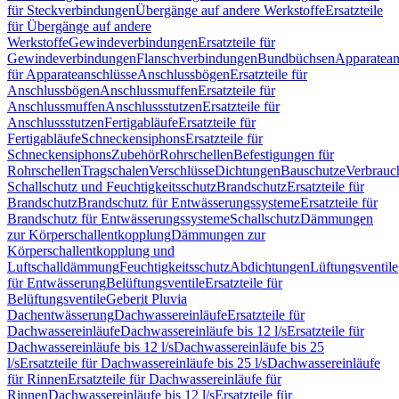
für Steckverbindungen
Übergänge auf andere Werkstoffe
Ersatzteile
für Übergänge auf andere
Werkstoffe
Gewindeverbindungen
Ersatzteile für
Gewindeverbindungen
Flanschverbindungen
Bundbüchsen
Apparatean
für Apparateanschlüsse
Anschlussbögen
Ersatzteile für
Anschlussbögen
Anschlussmuffen
Ersatzteile für
Anschlussmuffen
Anschlussstutzen
Ersatzteile für
Anschlussstutzen
Fertigabläufe
Ersatzteile für
Fertigabläufe
Schneckensiphons
Ersatzteile für
Schneckensiphons
Zubehör
Rohrschellen
Befestigungen für
Rohrschellen
Tragschalen
Verschlüsse
Dichtungen
Bauschutze
Verbrauc
Schallschutz und Feuchtigkeitsschutz
Brandschutz
Ersatzteile für
Brandschutz
Brandschutz für Entwässerungssysteme
Ersatzteile für
Brandschutz für Entwässerungssysteme
Schallschutz
Dämmungen
zur Körperschallentkopplung
Dämmungen zur
Körperschallentkopplung und
Luftschalldämmung
Feuchtigkeitsschutz
Abdichtungen
Lüftungsventile
für Entwässerung
Belüftungsventile
Ersatzteile für
Belüftungsventile
Geberit Pluvia
Dachentwässerung
Dachwassereinläufe
Ersatzteile für
Dachwassereinläufe
Dachwassereinläufe bis 12 l/s
Ersatzteile für
Dachwassereinläufe bis 12 l/s
Dachwassereinläufe bis 25
l/s
Ersatzteile für Dachwassereinläufe bis 25 l/s
Dachwassereinläufe
für Rinnen
Ersatzteile für Dachwassereinläufe für
Rinnen
Dachwassereinläufe bis 12 l/s
Ersatzteile für