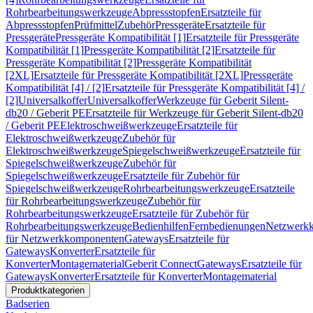
Rohrbearbeitungswerkzeuge
Abpressstopfen
Ersatzteile für
Abpressstopfen
Prüfmittel
Zubehör
Pressgeräte
Ersatzteile für
Pressgeräte
Pressgeräte Kompatibilität [1]
Ersatzteile für Pressgeräte
Kompatibilität [1]
Pressgeräte Kompatibilität [2]
Ersatzteile für
Pressgeräte Kompatibilität [2]
Pressgeräte Kompatibilität
[2XL]
Ersatzteile für Pressgeräte Kompatibilität [2XL]
Pressgeräte
Kompatibilität [4] / [2]
Ersatzteile für Pressgeräte Kompatibilität [4] /
[2]
Universalkoffer
Universalkoffer
Werkzeuge für Geberit Silent-
db20 / Geberit PE
Ersatzteile für Werkzeuge für Geberit Silent-db20
/ Geberit PE
Elektroschweißwerkzeuge
Ersatzteile für
Elektroschweißwerkzeuge
Zubehör für
Elektroschweißwerkzeuge
Spiegelschweißwerkzeuge
Ersatzteile für
Spiegelschweißwerkzeuge
Zubehör für
Spiegelschweißwerkzeuge
Ersatzteile für Zubehör für
Spiegelschweißwerkzeuge
Rohrbearbeitungswerkzeuge
Ersatzteile
für Rohrbearbeitungswerkzeuge
Zubehör für
Rohrbearbeitungswerkzeuge
Ersatzteile für Zubehör für
Rohrbearbeitungswerkzeuge
Bedienhilfen
Fernbedienungen
Netzwerk
für Netzwerkkomponenten
Gateways
Ersatzteile für
Gateways
Konverter
Ersatzteile für
Konverter
Montagematerial
Geberit Connect
Gateways
Ersatzteile für
Gateways
Konverter
Ersatzteile für Konverter
Montagematerial
Produktkategorien
Badserien