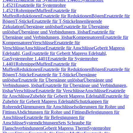
1.4521
Ersatzteile für Systemrohre
1.4521
Rohrnippel
Muffen
Ersatzteile für
Muffen
Reduktionen
Ersatzteile für Reduktionen
Bögen
Ersatzteile für
Bögen
T-Stücke
Ersatzteile für T-Stücke
Innenliegende
Zirkulation
Übergänge unlösbar
Ersatzteile für Übergänge
unlösbar
Übergänge und Verbindungen, lösbar
Ersatzteile für
Übergänge und Verbindungen, lösbar
Kompensatoren
Ersatzteile für
Kompensatoren
Verschlüsse
Ersatzteile für
Verschlüsse
Anschlüsse
Ersatzteile für Anschlüsse
Geberit Mapress
Edelstahl, Gas
Ersatzteile für Geberit Mapress Edelstahl,
Gas
Systemrohre 1.4401
Ersatzteile für Systemrohre
1.4401
Rohrnippel
Muffen
Ersatzteile für
Muffen
Reduktionen
Ersatzteile für Reduktionen
Bögen
Ersatzteile für
Bögen
T-Stücke
Ersatzteile für T-Stücke
Übergänge
unlösbar
Ersatzteile für Übergänge unlösbar
Übergänge und
Verbindungen, lösbar
Ersatzteile für Übergänge und Verbindungen,
lösbar
Verschlüsse
Ersatzteile für Verschlüsse
Anschlüsse
Ersatzteile
für Anschlüsse
Zubehör für Geberit Mapress Edelstahl
Ersatzteile für
Zubehör für Geberit Mapress Edelstahl
Schutzkappen für
Rohrende
Dämmungen für Anschlüsse
Isolierungen für Rohre und
Fittings
Abdichtungen für Rohre und Fittings
Befestigungen für
Anschlüsse
Ersatzteile für Befestigungen für
Anschlüsse
Systemdichtungen
Sets Schraube für
Flanschverbindungen
Geberit Mapress Therm
Systemrohre