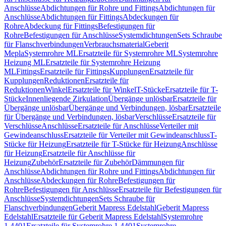
Anschlüsse
Abdichtungen für Rohre und Fittings
Abdichtungen für
Anschlüsse
Abdichtungen für Fittings
Abdeckungen für
Rohre
Abdeckung für Fittings
Befestigungen für
Rohre
Befestigungen für Anschlüsse
Systemdichtungen
Sets Schraube
für Flanschverbindungen
Verbrauchsmaterial
Geberit
Mepla
Systemrohre ML
Ersatzteile für Systemrohre ML
Systemrohre
Heizung ML
Ersatzteile für Systemrohre Heizung
ML
Fittings
Ersatzteile für Fittings
Kupplungen
Ersatzteile für
Kupplungen
Reduktionen
Ersatzteile für
Reduktionen
Winkel
Ersatzteile für Winkel
T-Stücke
Ersatzteile für T-
Stücke
Innenliegende Zirkulation
Übergänge unlösbar
Ersatzteile für
Übergänge unlösbar
Übergänge und Verbindungen, lösbar
Ersatzteile
für Übergänge und Verbindungen, lösbar
Verschlüsse
Ersatzteile für
Verschlüsse
Anschlüsse
Ersatzteile für Anschlüsse
Verteiler mit
Gewindeanschluss
Ersatzteile für Verteiler mit Gewindeanschluss
T-
Stücke für Heizung
Ersatzteile für T-Stücke für Heizung
Anschlüsse
für Heizung
Ersatzteile für Anschlüsse für
Heizung
Zubehör
Ersatzteile für Zubehör
Dämmungen für
Anschlüsse
Abdichtungen für Rohre und Fittings
Abdichtungen für
Anschlüsse
Abdeckungen für Rohre
Befestigungen für
Rohre
Befestigungen für Anschlüsse
Ersatzteile für Befestigungen für
Anschlüsse
Systemdichtungen
Sets Schraube für
Flanschverbindungen
Geberit Mapress Edelstahl
Geberit Mapress
Edelstahl
Ersatzteile für Geberit Mapress Edelstahl
Systemrohre
1.4401
Ersatzteile für Systemrohre 1.4401
Systemrohre