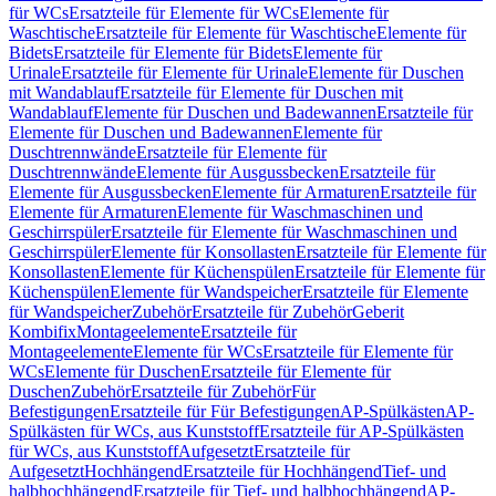
für WCs
Ersatzteile für Elemente für WCs
Elemente für
Waschtische
Ersatzteile für Elemente für Waschtische
Elemente für
Bidets
Ersatzteile für Elemente für Bidets
Elemente für
Urinale
Ersatzteile für Elemente für Urinale
Elemente für Duschen
mit Wandablauf
Ersatzteile für Elemente für Duschen mit
Wandablauf
Elemente für Duschen und Badewannen
Ersatzteile für
Elemente für Duschen und Badewannen
Elemente für
Duschtrennwände
Ersatzteile für Elemente für
Duschtrennwände
Elemente für Ausgussbecken
Ersatzteile für
Elemente für Ausgussbecken
Elemente für Armaturen
Ersatzteile für
Elemente für Armaturen
Elemente für Waschmaschinen und
Geschirrspüler
Ersatzteile für Elemente für Waschmaschinen und
Geschirrspüler
Elemente für Konsollasten
Ersatzteile für Elemente für
Konsollasten
Elemente für Küchenspülen
Ersatzteile für Elemente für
Küchenspülen
Elemente für Wandspeicher
Ersatzteile für Elemente
für Wandspeicher
Zubehör
Ersatzteile für Zubehör
Geberit
Kombifix
Montageelemente
Ersatzteile für
Montageelemente
Elemente für WCs
Ersatzteile für Elemente für
WCs
Elemente für Duschen
Ersatzteile für Elemente für
Duschen
Zubehör
Ersatzteile für Zubehör
Für
Befestigungen
Ersatzteile für Für Befestigungen
AP-Spülkästen
AP-
Spülkästen für WCs, aus Kunststoff
Ersatzteile für AP-Spülkästen
für WCs, aus Kunststoff
Aufgesetzt
Ersatzteile für
Aufgesetzt
Hochhängend
Ersatzteile für Hochhängend
Tief- und
halbhochhängend
Ersatzteile für Tief- und halbhochhängend
AP-