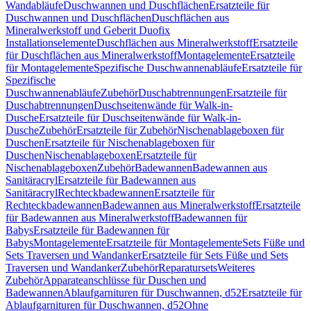
Wandabläufe
Duschwannen und Duschflächen
Ersatzteile für
Duschwannen und Duschflächen
Duschflächen aus
Mineralwerkstoff und Geberit Duofix
Installationselemente
Duschflächen aus Mineralwerkstoff
Ersatzteile
für Duschflächen aus Mineralwerkstoff
Montagelemente
Ersatzteile
für Montagelemente
Spezifische Duschwannenabläufe
Ersatzteile für
Spezifische
Duschwannenabläufe
Zubehör
Duschabtrennungen
Ersatzteile für
Duschabtrennungen
Duschseitenwände für Walk-in-
Dusche
Ersatzteile für Duschseitenwände für Walk-in-
Dusche
Zubehör
Ersatzteile für Zubehör
Nischenablageboxen für
Duschen
Ersatzteile für Nischenablageboxen für
Duschen
Nischenablageboxen
Ersatzteile für
Nischenablageboxen
Zubehör
Badewannen
Badewannen aus
Sanitäracryl
Ersatzteile für Badewannen aus
Sanitäracryl
Rechteckbadewannen
Ersatzteile für
Rechteckbadewannen
Badewannen aus Mineralwerkstoff
Ersatzteile
für Badewannen aus Mineralwerkstoff
Badewannen für
Babys
Ersatzteile für Badewannen für
Babys
Montagelemente
Ersatzteile für Montagelemente
Sets Füße und
Sets Traversen und Wandanker
Ersatzteile für Sets Füße und Sets
Traversen und Wandanker
Zubehör
Reparatursets
Weiteres
Zubehör
Apparateanschlüsse für Duschen und
Badewannen
Ablaufgarnituren für Duschwannen, d52
Ersatzteile für
Ablaufgarnituren für Duschwannen, d52
Ohne