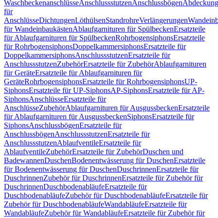
Waschbeckenanschlüsse
Anschlussstutzen
Anschlussbögen
Abdeckung
für
Anschlüsse
Dichtungen
Löthülsen
Standrohre
Verlängerungen
Wandeinb
für Wandeinbaukästen
Ablaufgarnituren für Spülbecken
Ersatzteile
für Ablaufgarnituren für Spülbecken
Rohrbogensiphons
Ersatzteile
für Rohrbogensiphons
Doppelkammersiphons
Ersatzteile für
Doppelkammersiphons
Anschlussstutzen
Ersatzteile für
Anschlussstutzen
Zubehör
Ersatzteile für Zubehör
Ablaufgarnituren
für Geräte
Ersatzteile für Ablaufgarnituren für
Geräte
Rohrbogensiphons
Ersatzteile für Rohrbogensiphons
UP-
Siphons
Ersatzteile für UP-Siphons
AP-Siphons
Ersatzteile für AP-
Siphons
Anschlüsse
Ersatzteile für
Anschlüsse
Zubehör
Ablaufgarnituren für Ausgussbecken
Ersatzteile
für Ablaufgarnituren für Ausgussbecken
Siphons
Ersatzteile für
Siphons
Anschlussbögen
Ersatzteile für
Anschlussbögen
Anschlussstutzen
Ersatzteile für
Anschlussstutzen
Ablaufventile
Ersatzteile für
Ablaufventile
Zubehör
Ersatzteile für Zubehör
Duschen und
Badewannen
Duschen
Bodenentwässerung für Duschen
Ersatzteile
für Bodenentwässerung für Duschen
Duschrinnen
Ersatzteile für
Duschrinnen
Zubehör für Duschrinnen
Ersatzteile für Zubehör für
Duschrinnen
Duschbodenabläufe
Ersatzteile für
Duschbodenabläufe
Zubehör für Duschbodenabläufe
Ersatzteile für
Zubehör für Duschbodenabläufe
Wandabläufe
Ersatzteile für
Wandabläufe
Zubehör für Wandabläufe
Ersatzteile für Zubehör für