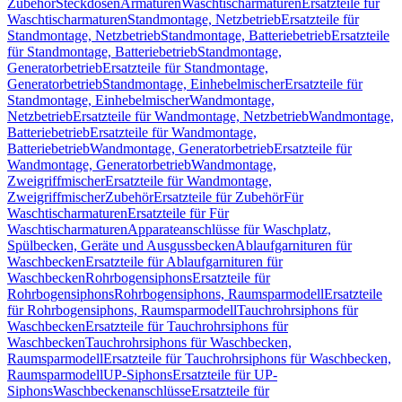
Zubehör
Steckdosen
Armaturen
Waschtischarmaturen
Ersatzteile für
Waschtischarmaturen
Standmontage, Netzbetrieb
Ersatzteile für
Standmontage, Netzbetrieb
Standmontage, Batteriebetrieb
Ersatzteile
für Standmontage, Batteriebetrieb
Standmontage,
Generatorbetrieb
Ersatzteile für Standmontage,
Generatorbetrieb
Standmontage, Einhebelmischer
Ersatzteile für
Standmontage, Einhebelmischer
Wandmontage,
Netzbetrieb
Ersatzteile für Wandmontage, Netzbetrieb
Wandmontage,
Batteriebetrieb
Ersatzteile für Wandmontage,
Batteriebetrieb
Wandmontage, Generatorbetrieb
Ersatzteile für
Wandmontage, Generatorbetrieb
Wandmontage,
Zweigriffmischer
Ersatzteile für Wandmontage,
Zweigriffmischer
Zubehör
Ersatzteile für Zubehör
Für
Waschtischarmaturen
Ersatzteile für Für
Waschtischarmaturen
Apparateanschlüsse für Waschplatz,
Spülbecken, Geräte und Ausgussbecken
Ablaufgarnituren für
Waschbecken
Ersatzteile für Ablaufgarnituren für
Waschbecken
Rohrbogensiphons
Ersatzteile für
Rohrbogensiphons
Rohrbogensiphons, Raumsparmodell
Ersatzteile
für Rohrbogensiphons, Raumsparmodell
Tauchrohrsiphons für
Waschbecken
Ersatzteile für Tauchrohrsiphons für
Waschbecken
Tauchrohrsiphons für Waschbecken,
Raumsparmodell
Ersatzteile für Tauchrohrsiphons für Waschbecken,
Raumsparmodell
UP-Siphons
Ersatzteile für UP-
Siphons
Waschbeckenanschlüsse
Ersatzteile für