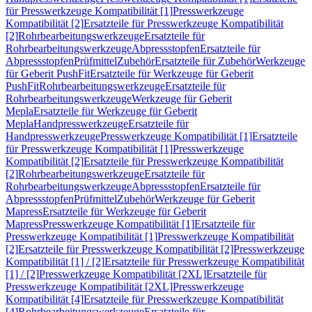
für Presswerkzeuge Kompatibilität [1]
Presswerkzeuge
Kompatibilität [2]
Ersatzteile für Presswerkzeuge Kompatibilität
[2]
Rohrbearbeitungswerkzeuge
Ersatzteile für
Rohrbearbeitungswerkzeuge
Abpressstopfen
Ersatzteile für
Abpressstopfen
Prüfmittel
Zubehör
Ersatzteile für Zubehör
Werkzeuge
für Geberit PushFit
Ersatzteile für Werkzeuge für Geberit
PushFit
Rohrbearbeitungswerkzeuge
Ersatzteile für
Rohrbearbeitungswerkzeuge
Werkzeuge für Geberit
Mepla
Ersatzteile für Werkzeuge für Geberit
Mepla
Handpresswerkzeuge
Ersatzteile für
Handpresswerkzeuge
Presswerkzeuge Kompatibilität [1]
Ersatzteile
für Presswerkzeuge Kompatibilität [1]
Presswerkzeuge
Kompatibilität [2]
Ersatzteile für Presswerkzeuge Kompatibilität
[2]
Rohrbearbeitungswerkzeuge
Ersatzteile für
Rohrbearbeitungswerkzeuge
Abpressstopfen
Ersatzteile für
Abpressstopfen
Prüfmittel
Zubehör
Werkzeuge für Geberit
Mapress
Ersatzteile für Werkzeuge für Geberit
Mapress
Presswerkzeuge Kompatibilität [1]
Ersatzteile für
Presswerkzeuge Kompatibilität [1]
Presswerkzeuge Kompatibilität
[2]
Ersatzteile für Presswerkzeuge Kompatibilität [2]
Presswerkzeuge
Kompatibilität [1] / [2]
Ersatzteile für Presswerkzeuge Kompatibilität
[1] / [2]
Presswerkzeuge Kompatibilität [2XL]
Ersatzteile für
Presswerkzeuge Kompatibilität [2XL]
Presswerkzeuge
Kompatibilität [4]
Ersatzteile für Presswerkzeuge Kompatibilität
[4]
Rohrbearbeitungswerkzeuge
Ersatzteile für