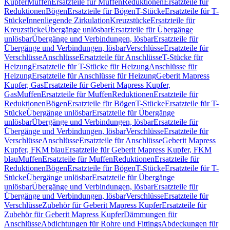
Kupfer
Muffen
Ersatzteile für Muffen
Reduktionen
Ersatzteile für
Reduktionen
Bögen
Ersatzteile für Bögen
T-Stücke
Ersatzteile für T-
Stücke
Innenliegende Zirkulation
Kreuzstücke
Ersatzteile für
Kreuzstücke
Übergänge unlösbar
Ersatzteile für Übergänge
unlösbar
Übergänge und Verbindungen, lösbar
Ersatzteile für
Übergänge und Verbindungen, lösbar
Verschlüsse
Ersatzteile für
Verschlüsse
Anschlüsse
Ersatzteile für Anschlüsse
T-Stücke für
Heizung
Ersatzteile für T-Stücke für Heizung
Anschlüsse für
Heizung
Ersatzteile für Anschlüsse für Heizung
Geberit Mapress
Kupfer, Gas
Ersatzteile für Geberit Mapress Kupfer,
Gas
Muffen
Ersatzteile für Muffen
Reduktionen
Ersatzteile für
Reduktionen
Bögen
Ersatzteile für Bögen
T-Stücke
Ersatzteile für T-
Stücke
Übergänge unlösbar
Ersatzteile für Übergänge
unlösbar
Übergänge und Verbindungen, lösbar
Ersatzteile für
Übergänge und Verbindungen, lösbar
Verschlüsse
Ersatzteile für
Verschlüsse
Anschlüsse
Ersatzteile für Anschlüsse
Geberit Mapress
Kupfer, FKM blau
Ersatzteile für Geberit Mapress Kupfer, FKM
blau
Muffen
Ersatzteile für Muffen
Reduktionen
Ersatzteile für
Reduktionen
Bögen
Ersatzteile für Bögen
T-Stücke
Ersatzteile für T-
Stücke
Übergänge unlösbar
Ersatzteile für Übergänge
unlösbar
Übergänge und Verbindungen, lösbar
Ersatzteile für
Übergänge und Verbindungen, lösbar
Verschlüsse
Ersatzteile für
Verschlüsse
Zubehör für Geberit Mapress Kupfer
Ersatzteile für
Zubehör für Geberit Mapress Kupfer
Dämmungen für
Anschlüsse
Abdichtungen für Rohre und Fittings
Abdeckungen für