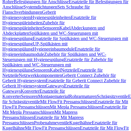
Rohre
Befestigungen für Anschlüsse
Ersatzteile für Befestigungen für
Anschlüsse
Systemdichtungen
Sets Schraube für
Flanschverbindungen
Geberit
Hygienesystem
Hygienespüleinheiten
Ersatzteile für
Hygienespüleinheiten
Zubehör für
Hygienespüleinheiten
Sensoren
Kabel
Abdeckungen und
Abdeckplatten
Spülkästen und WC-Steuerungen mit
Hygienespülung
Ersatzteile für Spülkästen und WC-Steuerungen mit
Hygienespülung
UP-Spülkästen mit
Hygienespülung
Hygieneeinbaumodule
Ersatzteile für
Hygieneeinbaumodule
Zubehör für Spülkästen und WC-
Steuerungen mit Hygienespülung
Ersatzteile für Zubehör für
Spülkästen und WC-Steuerungen mit
Hygienespülung
Sensoren
Kabel
Netzteile
Ersatzteile für
Netzteile
Netzwerkkomponenten
Geberit Connect Zubehör für
Geberit Hygienesystem
Ersatzteile für Geberit Connect Zubehör für
Geberit Hygienesystem
Gateways
Ersatzteile für
Gateways
Konverter
Ersatzteile für
Konverter
Sensoren
Montagematerial
Rohrarmaturen
Schrägsitzventile
E
für Schrägsitzventile
Mit FlowFit Pressanschlüssen
Ersatzteile für Mit
FlowFit Pressanschlüssen
Mit Mepla Pressanschlüssen
Ersatzteile für
Mit Mepla Pressanschlüssen
Mit Mapress
Pressanschlüssen
Ersatzteile für Mit Mapress
Pressanschlüssen
Probenahmeventile
Kugelhähne
Ersatzteile für
Kugelhähne
Mit FlowFit Pressanschlüssen
Ersatzteile für Mit FlowFit