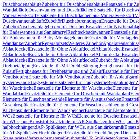
Duschbodenabläufe
Zubehör für Duschbodenabläufe
Ersatzteile für 
Wandabläufe
Duschwannen und Duschflächen
Ersatzteile für Dusch
Mineralwerkstoff
Ersatzteile für Duschflächen aus Mineralwerkstoff
Mo
Duschwannenabläufe
Zubehör
Duschabtrennungen
Ersatzteile für Du
Zubehör
Nischenablageboxen für Duschen
Ersatzteile für Nischenab
für Badewannen aus Sanitäracryl
Rechteckbadewannen
Ersatzteile f
für Badewannen für Babys
Montagelemente
Ersatzteile für Montagele
Wandanker
Zubehör
Reparatursets
Weiteres Zubehör
Apparateanschlüs
Ablaufdeckel
Ersatzteile für Ohne Ablaufdeckel
Ablaufdeckel
Ersatzte
Ablaufdeckel
Ersatzteile für Ohne Ablaufdeckel
Ablaufdeckel
Ersatzte
Ablaufdeckel
Ersatzteile für Ohne Ablaufdeckel
Zubehör für Ablaufga
Drehbetätigung
Ersatzteile für Mit Drehbetätigung
Fertigbausets für D
Zulauf
Fertigbausets für Drehbetätigung und Zulauf
Ersatzteile für Fe
Ventilstopfen
Ersatzteile für Mit Ventilstopfen
Zubehör für Ablaufgarn
Systemwände
Tragsysteme
Ersatzteile für Tragsysteme
Beplankungen
Z
für Waschtische
Ersatzteile für Elemente für Waschtische
Elemente für 
Wandablauf
Ersatzteile für Elemente für Duschen mit Wandablauf
Ele
Elemente für Duschtrennwände
Elemente für Ausgussbecken
Ersatzte
Geschirrspüler
Ersatzteile für Elemente für Waschmaschinen und Gesc
Küchenspülen
Elemente für Wandspeicher
Ersatzteile für Elemente fü
WCs
Ersatzteile für Elemente für WCs
Elemente für Duschen
Ersatztei
für WCs, aus Kunststoff
Ersatzteile für AP-Spülkästen für WCs, aus K
halbhochhängend
AP-Spülkästen für WCs, aus Sanitärkeramik
Ersatzt
für AP-Spülkästen
Hochhängend
Ersatzteile für Hochhängend
Tief- u
Staueinsätze
Verbrauchsmaterial
Spülventile
UP-Spülkästen
Sigma UP-S