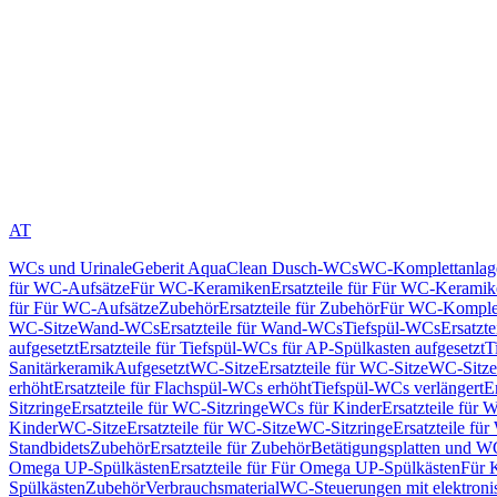
AT
WCs und Urinale
Geberit AquaClean Dusch-WCs
WC-Komplettanlag
für WC-Aufsätze
Für WC-Keramiken
Ersatzteile für Für WC-Kerami
für Für WC-Aufsätze
Zubehör
Ersatzteile für Zubehör
Für WC-Komplet
WC-Sitze
Wand-WCs
Ersatzteile für Wand-WCs
Tiefspül-WCs
Ersatzt
aufgesetzt
Ersatzteile für Tiefspül-WCs für AP-Spülkasten aufgesetzt
T
Sanitärkeramik
Aufgesetzt
WC-Sitze
Ersatzteile für WC-Sitze
WC-Sitze
erhöht
Ersatzteile für Flachspül-WCs erhöht
Tiefspül-WCs verlängert
E
Sitzringe
Ersatzteile für WC-Sitzringe
WCs für Kinder
Ersatzteile für 
Kinder
WC-Sitze
Ersatzteile für WC-Sitze
WC-Sitzringe
Ersatzteile fü
Standbidets
Zubehör
Ersatzteile für Zubehör
Betätigungsplatten und W
Omega UP-Spülkästen
Ersatzteile für Für Omega UP-Spülkästen
Für 
Spülkästen
Zubehör
Verbrauchsmaterial
WC-Steuerungen mit elektroni