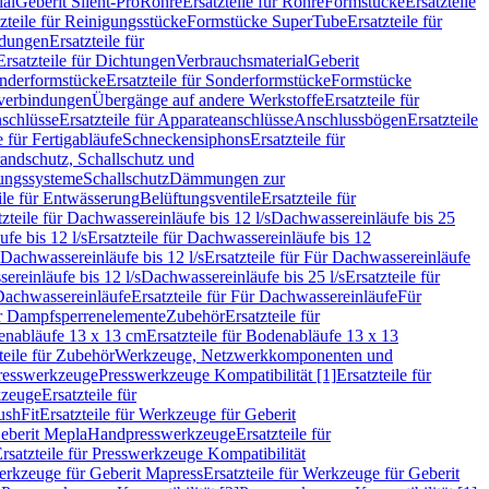
ial
Geberit Silent-Pro
Rohre
Ersatzteile für Rohre
Formstücke
Ersatzteile
zteile für Reinigungsstücke
Formstücke SuperTube
Ersatzteile für
ndungen
Ersatzteile für
Ersatzteile für Dichtungen
Verbrauchsmaterial
Geberit
nderformstücke
Ersatzteile für Sonderformstücke
Formstücke
ckverbindungen
Übergänge auf andere Werkstoffe
Ersatzteile für
schlüsse
Ersatzteile für Apparateanschlüsse
Anschlussbögen
Ersatzteile
e für Fertigabläufe
Schneckensiphons
Ersatzteile für
andschutz, Schallschutz und
rungssysteme
Schallschutz
Dämmungen zur
ile für Entwässerung
Belüftungsventile
Ersatzteile für
tzteile für Dachwassereinläufe bis 12 l/s
Dachwassereinläufe bis 25
fe bis 12 l/s
Ersatzteile für Dachwassereinläufe bis 12
Dachwassereinläufe bis 12 l/s
Ersatzteile für Für Dachwassereinläufe
ereinläufe bis 12 l/s
Dachwassereinläufe bis 25 l/s
Ersatzteile für
Dachwassereinläufe
Ersatzteile für Für Dachwassereinläufe
Für
für Dampfsperrenelemente
Zubehör
Ersatzteile für
nabläufe 13 x 13 cm
Ersatzteile für Bodenabläufe 13 x 13
teile für Zubehör
Werkzeuge, Netzwerkkomponenten und
presswerkzeuge
Presswerkzeuge Kompatibilität [1]
Ersatzteile für
kzeuge
Ersatzteile für
ushFit
Ersatzteile für Werkzeuge für Geberit
Geberit Mepla
Handpresswerkzeuge
Ersatzteile für
rsatzteile für Presswerkzeuge Kompatibilität
rkzeuge für Geberit Mapress
Ersatzteile für Werkzeuge für Geberit