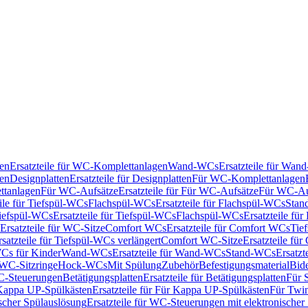
en
Ersatzteile für WC-Komplettanlagen
Wand-WCs
Ersatzteile für Wa
ken
Designplatten
Ersatzteile für Designplatten
Für WC-Komplettanlagen
tanlagen
Für WC-Aufsätze
Ersatzteile für Für WC-Aufsätze
Für WC-Au
eile für Tiefspül-WCs
Flachspül-WCs
Ersatzteile für Flachspül-WCs
Stan
iefspül-WCs
Ersatzteile für Tiefspül-WCs
Flachspül-WCs
Ersatzteile fü
Ersatzteile für WC-Sitze
Comfort WCs
Ersatzteile für Comfort WCs
Tie
rsatzteile für Tiefspül-WCs verlängert
Comfort WC-Sitze
Ersatzteile fü
WCs für Kinder
Wand-WCs
Ersatzteile für Wand-WCs
Stand-WCs
Ersatzt
r WC-Sitzringe
Hock-WCs
Mit Spülung
Zubehör
Befestigungsmaterial
Bide
C-Steuerungen
Betätigungsplatten
Ersatzteile für Betätigungsplatten
Für 
Kappa UP-Spülkästen
Ersatzteile für Für Kappa UP-Spülkästen
Für Twin
scher Spülauslösung
Ersatzteile für WC-Steuerungen mit elektronischer