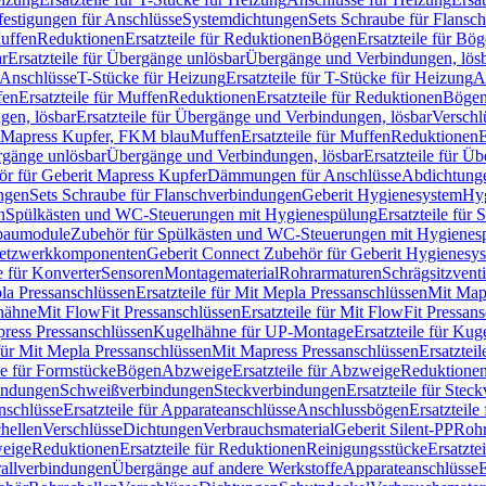
festigungen für Anschlüsse
Systemdichtungen
Sets Schraube für Flansc
Muffen
Reduktionen
Ersatzteile für Reduktionen
Bögen
Ersatzteile für Bö
r
Ersatzteile für Übergänge unlösbar
Übergänge und Verbindungen, lös
r Anschlüsse
T-Stücke für Heizung
Ersatzteile für T-Stücke für Heizung
A
fen
Ersatzteile für Muffen
Reduktionen
Ersatzteile für Reduktionen
Böge
gen, lösbar
Ersatzteile für Übergänge und Verbindungen, lösbar
Verschl
it Mapress Kupfer, FKM blau
Muffen
Ersatzteile für Muffen
Reduktionen
E
ergänge unlösbar
Übergänge und Verbindungen, lösbar
Ersatzteile für Ü
hör für Geberit Mapress Kupfer
Dämmungen für Anschlüsse
Abdichtunge
ngen
Sets Schraube für Flanschverbindungen
Geberit Hygienesystem
Hyg
n
Spülkästen und WC-Steuerungen mit Hygienespülung
Ersatzteile fü
nbaumodule
Zubehör für Spülkästen und WC-Steuerungen mit Hygienes
etzwerkkomponenten
Geberit Connect Zubehör für Geberit Hygienesy
e für Konverter
Sensoren
Montagematerial
Rohrarmaturen
Schrägsitzventi
la Pressanschlüssen
Ersatzteile für Mit Mepla Pressanschlüssen
Mit Map
lhähne
Mit FlowFit Pressanschlüssen
Ersatzteile für Mit FlowFit Pressan
press Pressanschlüssen
Kugelhähne für UP-Montage
Ersatzteile für Ku
 für Mit Mepla Pressanschlüssen
Mit Mapress Pressanschlüssen
Ersatztei
le für Formstücke
Bögen
Abzweige
Ersatzteile für Abzweige
Reduktione
bindungen
Schweißverbindungen
Steckverbindungen
Ersatzteile für Ste
nschlüsse
Ersatzteile für Apparateanschlüsse
Anschlussbögen
Ersatzteil
hellen
Verschlüsse
Dichtungen
Verbrauchsmaterial
Geberit Silent-PP
Roh
weige
Reduktionen
Ersatzteile für Reduktionen
Reinigungsstücke
Ersatzte
allverbindungen
Übergänge auf andere Werkstoffe
Apparateanschlüsse
E