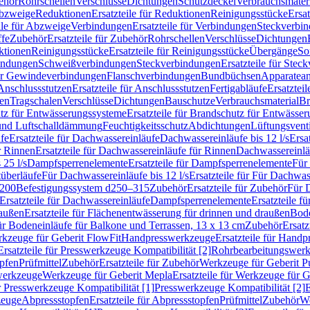
ehör
Rohrschellen
Verschlüsse
Dichtungen
Schutzdeckel
Verbrauchsmater
Abzweige
Reduktionen
Ersatzteile für Reduktionen
Reinigungsstücke
Ersat
ile für Abzweige
Verbindungen
Ersatzteile für Verbindungen
Steckverbi
ffe
Zubehör
Ersatzteile für Zubehör
Rohrschellen
Verschlüsse
Dichtungen
ktionen
Reinigungsstücke
Ersatzteile für Reinigungsstücke
Übergänge
So
bindungen
Schweißverbindungen
Steckverbindungen
Ersatzteile für Ste
für Gewindeverbindungen
Flanschverbindungen
Bundbüchsen
Apparatean
Anschlussstutzen
Ersatzteile für Anschlussstutzen
Fertigabläufe
Ersatzteil
len
Tragschalen
Verschlüsse
Dichtungen
Bauschutze
Verbrauchsmaterial
Br
tz für Entwässerungssysteme
Ersatzteile für Brandschutz für Entwässe
und Luftschalldämmung
Feuchtigkeitsschutz
Abdichtungen
Lüftungsvent
fe
Ersatzteile für Dachwassereinläufe
Dachwassereinläufe bis 12 l/s
Ersa
r Rinnen
Ersatzteile für Dachwassereinläufe für Rinnen
Dachwassereinläu
 25 l/s
Dampfsperrenelemente
Ersatzteile für Dampfsperrenelemente
Für 
tüberläufe
Für Dachwassereinläufe bis 12 l/s
Ersatzteile für Für Dachwass
–200
Befestigungssystem d250–315
Zubehör
Ersatzteile für Zubehör
Für 
Ersatzteile für Dachwassereinläufe
Dampfsperrenelemente
Ersatzteile 
raußen
Ersatzteile für Flächenentwässerung für drinnen und draußen
Bode
für Bodeneinläufe für Balkone und Terrassen, 13 x 13 cm
Zubehör
Ersatz
erkzeuge für Geberit FlowFit
Handpresswerkzeuge
Ersatzteile für Hand
Ersatzteile für Presswerkzeuge Kompatibilität [2]
Rohrbearbeitungswer
opfen
Prüfmittel
Zubehör
Ersatzteile für Zubehör
Werkzeuge für Geberit P
swerkzeuge
Werkzeuge für Geberit Mepla
Ersatzteile für Werkzeuge für 
ür Presswerkzeuge Kompatibilität [1]
Presswerkzeuge Kompatibilität [2]
E
zeuge
Abpressstopfen
Ersatzteile für Abpressstopfen
Prüfmittel
Zubehör
We