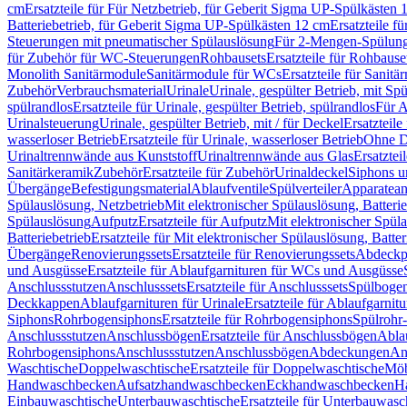
cm
Ersatzteile für Für Netzbetrieb, für Geberit Sigma UP-Spülkästen 
Batteriebetrieb, für Geberit Sigma UP-Spülkästen 12 cm
Ersatzteile f
Steuerungen mit pneumatischer Spülauslösung
Für 2-Mengen-Spülun
für Zubehör für WC-Steuerungen
Rohbausets
Ersatzteile für Rohbause
Monolith Sanitärmodule
Sanitärmodule für WCs
Ersatzteile für Sanit
Zubehör
Verbrauchsmaterial
Urinale
Urinale, gespülter Betrieb, mit Sp
spülrandlos
Ersatzteile für Urinale, gespülter Betrieb, spülrandlos
Für A
Urinalsteuerung
Urinale, gespülter Betrieb, mit / für Deckel
Ersatzteile
wasserloser Betrieb
Ersatzteile für Urinale, wasserloser Betrieb
Ohne D
Urinaltrennwände aus Kunststoff
Urinaltrennwände aus Glas
Ersatztei
Sanitärkeramik
Zubehör
Ersatzteile für Zubehör
Urinaldeckel
Siphons u
Übergänge
Befestigungsmaterial
Ablaufventile
Spülverteiler
Apparatean
Spülauslösung, Netzbetrieb
Mit elektronischer Spülauslösung, Batterie
Spülauslösung
Aufputz
Ersatzteile für Aufputz
Mit elektronischer Spül
Batteriebetrieb
Ersatzteile für Mit elektronischer Spülauslösung, Batter
Übergänge
Renovierungssets
Ersatzteile für Renovierungssets
Abdeckpl
und Ausgüsse
Ersatzteile für Ablaufgarnituren für WCs und Ausgüsse
Anschlussstutzen
Anschlusssets
Ersatzteile für Anschlusssets
Spülbogen
Deckkappen
Ablaufgarnituren für Urinale
Ersatzteile für Ablaufgarnitu
Siphons
Rohrbogensiphons
Ersatzteile für Rohrbogensiphons
Spülrohr
Anschlussstutzen
Anschlussbögen
Ersatzteile für Anschlussbögen
Ablau
Rohrbogensiphons
Anschlussstutzen
Anschlussbögen
Abdeckungen
An
Waschtische
Doppelwaschtische
Ersatzteile für Doppelwaschtische
Möb
Handwaschbecken
Aufsatzhandwaschbecken
Eckhandwaschbecken
H
Einbauwaschtische
Unterbauwaschtische
Ersatzteile für Unterbauwasc