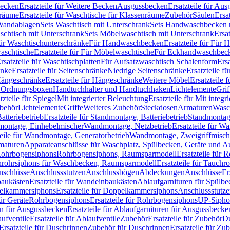
Becken
Ersatzteile für Weitere Becken
Ausgussbecken
Ersatzteile für Au
nräume
Ersatzteile für Waschtische für Klassenräume
Zubehör
Säulen
Ersa
andablagen
Sets Waschtisch mit Unterschrank
Sets Handwaschbecken 
aschtisch mit Unterschrank
Sets Möbelwaschtisch mit Unterschrank
Ersa
für Waschtischunterschränke
Für Handwaschbecken
Ersatzteile für Für
aschtische
Ersatzteile für Für Möbelwaschtische
Für Eckhandwaschbec
rsatzteile für Waschtischplatten
Für Aufsatzwaschtisch Schalenform
Ers
änke
Ersatzteile für Seitenschränke
Niedrige Seitenschränke
Ersatzteile f
ängeschränke
Ersatzteile für Hängeschränke
Weitere Möbel
Ersatzteile 
d Ordnungsboxen
Handtuchhalter und Handtuchhaken
Lichtelemente
Grif
tzteile für Spiegel
Mit integrierter Beleuchtung
Ersatzteile für Mit integr
behör
Lichtelemente
Griffe
Weiteres Zubehör
Steckdosen
Armaturen
Wasc
tteriebetrieb
Ersatzteile für Standmontage, Batteriebetrieb
Standmontage
dmontage, Einhebelmischer
Wandmontage, Netzbetrieb
Ersatzteile für W
teile für Wandmontage, Generatorbetrieb
Wandmontage, Zweigriffmisch
rmaturen
Apparateanschlüsse für Waschplatz, Spülbecken, Geräte und 
 Rohrbogensiphons
Rohrbogensiphons, Raumsparmodell
Ersatzteile für
rohrsiphons für Waschbecken, Raumsparmodell
Ersatzteile für Tauch
nschlüsse
Anschlussstutzen
Anschlussbögen
Abdeckungen
Anschlüsse
Er
aukästen
Ersatzteile für Wandeinbaukästen
Ablaufgarnituren für Spülb
elkammersiphons
Ersatzteile für Doppelkammersiphons
Anschlussstutz
für Geräte
Rohrbogensiphons
Ersatzteile für Rohrbogensiphons
UP-Sipho
en für Ausgussbecken
Ersatzteile für Ablaufgarnituren für Ausgussbecke
ufventile
Ersatzteile für Ablaufventile
Zubehör
Ersatzteile für Zubehör
D
Ersatzteile für Duschrinnen
Zubehör für Duschrinnen
Ersatzteile für Zu