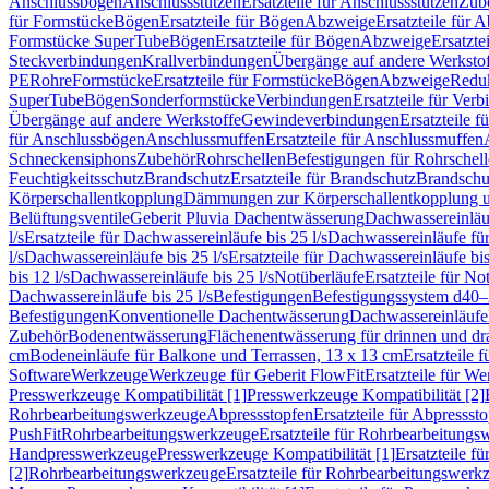
Anschlussbögen
Anschlussstutzen
Ersatzteile für Anschlussstutzen
Zub
für Formstücke
Bögen
Ersatzteile für Bögen
Abzweige
Ersatzteile für 
Formstücke SuperTube
Bögen
Ersatzteile für Bögen
Abzweige
Ersatzte
Steckverbindungen
Krallverbindungen
Übergänge auf andere Werksto
PE
Rohre
Formstücke
Ersatzteile für Formstücke
Bögen
Abzweige
Redu
SuperTube
Bögen
Sonderformstücke
Verbindungen
Ersatzteile für Ver
Übergänge auf andere Werkstoffe
Gewindeverbindungen
Ersatzteile 
für Anschlussbögen
Anschlussmuffen
Ersatzteile für Anschlussmuffen
Schneckensiphons
Zubehör
Rohrschellen
Befestigungen für Rohrschel
Feuchtigkeitsschutz
Brandschutz
Ersatzteile für Brandschutz
Brandschu
Körperschallentkopplung
Dämmungen zur Körperschallentkopplung 
Belüftungsventile
Geberit Pluvia Dachentwässerung
Dachwassereinläu
l/s
Ersatzteile für Dachwassereinläufe bis 25 l/s
Dachwassereinläufe fü
l/s
Dachwassereinläufe bis 25 l/s
Ersatzteile für Dachwassereinläufe bis
bis 12 l/s
Dachwassereinläufe bis 25 l/s
Notüberläufe
Ersatzteile für No
Dachwassereinläufe bis 25 l/s
Befestigungen
Befestigungssystem d40
Befestigungen
Konventionelle Dachentwässerung
Dachwassereinläufe
Zubehör
Bodenentwässerung
Flächenentwässerung für drinnen und d
cm
Bodeneinläufe für Balkone und Terrassen, 13 x 13 cm
Ersatzteile 
Software
Werkzeuge
Werkzeuge für Geberit FlowFit
Ersatzteile für W
Presswerkzeuge Kompatibilität [1]
Presswerkzeuge Kompatibilität [2]
Rohrbearbeitungswerkzeuge
Abpressstopfen
Ersatzteile für Abpressst
PushFit
Rohrbearbeitungswerkzeuge
Ersatzteile für Rohrbearbeitung
Handpresswerkzeuge
Presswerkzeuge Kompatibilität [1]
Ersatzteile f
[2]
Rohrbearbeitungswerkzeuge
Ersatzteile für Rohrbearbeitungswerk