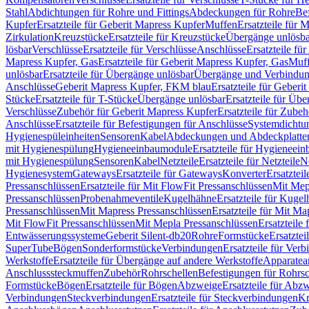
Stahl
Abdichtungen für Rohre und Fittings
Abdeckungen für Rohre
Be
Kupfer
Ersatzteile für Geberit Mapress Kupfer
Muffen
Ersatzteile für 
Zirkulation
Kreuzstücke
Ersatzteile für Kreuzstücke
Übergänge unlösba
lösbar
Verschlüsse
Ersatzteile für Verschlüsse
Anschlüsse
Ersatzteile fü
Mapress Kupfer, Gas
Ersatzteile für Geberit Mapress Kupfer, Gas
Muf
unlösbar
Ersatzteile für Übergänge unlösbar
Übergänge und Verbindun
Anschlüsse
Geberit Mapress Kupfer, FKM blau
Ersatzteile für Geber
Stücke
Ersatzteile für T-Stücke
Übergänge unlösbar
Ersatzteile für Üb
Verschlüsse
Zubehör für Geberit Mapress Kupfer
Ersatzteile für Zube
Anschlüsse
Ersatzteile für Befestigungen für Anschlüsse
Systemdichtu
Hygienespüleinheiten
Sensoren
Kabel
Abdeckungen und Abdeckplatte
mit Hygienespülung
Hygieneeinbaumodule
Ersatzteile für Hygieneei
mit Hygienespülung
Sensoren
Kabel
Netzteile
Ersatzteile für Netzteile
N
Hygienesystem
Gateways
Ersatzteile für Gateways
Konverter
Ersatzteil
Pressanschlüssen
Ersatzteile für Mit FlowFit Pressanschlüssen
Mit Mep
Pressanschlüssen
Probenahmeventile
Kugelhähne
Ersatzteile für Kuge
Pressanschlüssen
Mit Mapress Pressanschlüssen
Ersatzteile für Mit Ma
Mit FlowFit Pressanschlüssen
Mit Mepla Pressanschlüssen
Ersatzteile
Entwässerungssysteme
Geberit Silent-db20
Rohre
Formstücke
Ersatztei
SuperTube
Bögen
Sonderformstücke
Verbindungen
Ersatzteile für Ver
Werkstoffe
Ersatzteile für Übergänge auf andere Werkstoffe
Apparatea
Anschlusssteckmuffen
Zubehör
Rohrschellen
Befestigungen für Rohrsc
Formstücke
Bögen
Ersatzteile für Bögen
Abzweige
Ersatzteile für Abz
Verbindungen
Steckverbindungen
Ersatzteile für Steckverbindungen
Kr