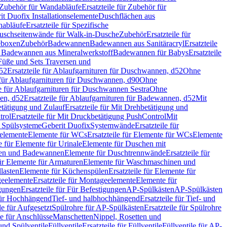
Zubehör für Wandabläufe
Ersatzteile für Zubehör für
t Duofix Installationselemente
Duschflächen aus
nabläufe
Ersatzteile für Spezifische
 Duschseitenwände für Walk-in-Dusche
Zubehör
Ersatzteile für
geboxen
Zubehör
Badewannen
Badewannen aus Sanitäracryl
Ersatzteile
ür Badewannen aus Mineralwerkstoff
Badewannen für Babys
Ersatzteile
s Füße und Sets Traversen und
d52
Ersatzteile für Ablaufgarnituren für Duschwannen, d52
Ohne
e für Ablaufgarnituren für Duschwannen, d90
Ohne
le für Ablaufgarnituren für Duschwannen Sestra
Ohne
en, d52
Ersatzteile für Ablaufgarnituren für Badewannen, d52
Mit
tätigung und Zulauf
Ersatzteile für Mit Drehbetätigung und
trol
Ersatzteile für Mit Druckbetätigung PushControl
Mit
d Spülsysteme
Geberit Duofix
Systemwände
Ersatzteile für
eelemente
Elemente für WCs
Ersatzteile für Elemente für WCs
Elemente
le für Elemente für Urinale
Elemente für Duschen mit
chen und Badewannen
Elemente für Duschtrennwände
Ersatzteile für
für Elemente für Armaturen
Elemente für Waschmaschinen und
llasten
Elemente für Küchenspülen
Ersatzteile für Elemente für
eelemente
Ersatzteile für Montageelemente
Elemente für
gungen
Ersatzteile für Für Befestigungen
AP-Spülkästen
AP-Spülkästen
 für Hochhängend
Tief- und halbhochhängend
Ersatzteile für Tief- und
le für Aufgesetzt
Spülrohre für AP-Spülkästen
Ersatzteile für Spülrohre
le für Anschlüsse
Manschetten
Nippel, Rosetten und
und Spülventile
Füllventile
Ersatzteile für Füllventile
Füllventile für AP-