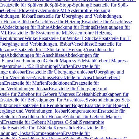
Ersatzteile für Spülventile
Spül-Stopp-Spülung
Ersatzteile für Spül-
me
Geberit FlowFit
Systemrohre ML
Systemrohre Heizung
indungen, lösbar
Ersatzteile für Übergänge und Verbindungen,
r Heizung, lösbar
Anschlüsse für Heizung
Ersatzteile für Anschlüsse
s
Abdeckungen für Rohre
Abdeckung für Fittings
Befestigungen für
e ML
Ersatzteile für Systemrohre ML
Systemrohre Heizung
r Reduktionen
Winkel
Ersatzteile für Winkel
T-Stücke
Ersatzteile für T-
r Übergänge und Verbindungen, lösbar
Verschlüsse
Ersatzteile für
Heizung
Ersatzteile für T-Stücke für Heizung
Anschlüsse für
ngs
Abdichtungen für Anschlüsse
Abdeckungen für
r Flanschverbindungen
Geberit Mapress Edelstahl
Geberit Mapress
 Systemrohre 1.4521
Rohrnippel
Muffen
Ersatzteile für
nge unlösbar
Ersatzteile für Übergänge unlösbar
Übergänge und
le für Verschlüsse
Anschlüsse
Ersatzteile für Anschlüsse
Geberit
en
Ersatzteile für Muffen
Reduktionen
Ersatzteile für
nd Verbindungen, lösbar
Ersatzteile für Übergänge und
zteile für Zubehör für Geberit Mapress Edelstahl
Schutzkappen für
Ersatzteile für Befestigungen für Anschlüsse
Systemdichtungen
Sets
duktionen
Ersatzteile für Reduktionen
Bögen
Ersatzteile für Bögen
T-
bergänge und Verbindungen, lösbar
Kompensatoren
Ersatzteile für
zteile für Anschlüsse für Heizung
Zubehör für Geberit Mapress
hl
Ersatzteile für Geberit Mapress C-Stahl
Systemrohre
ücke
Ersatzteile für T-Stücke
Kreuzstücke
Ersatzteile für
indungen, lösbar
Kompensatoren
Ersatzteile für
zteile für Anschlüsse für Heizung
Zubehör für Geberit Mapress C-