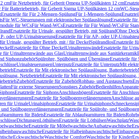
12 cm
Für Netzbetrieb, für Geberit Omega UP-Spülkästen 12 cm
Ersatzt
ür Für Batteriebetrieb, für Geberit Sigma UP-Spülkästen 12 cm
WC-Steue
g
Ersatzteile für Für 2-Mengen-Spülung
Für 1-Mengen-Spülung
Ersatzte
ts
Für WC-Steuerungen mit elektronischer Spülauslösung
Ersatzteile f
ärmodule für WCs
Für Wand-WCs
Ersatzteile für Für Wand-WCs
Für Sta
ülrand
Ersatzteile für Urinale, gespülter Betrieb, mit Spülrand
Ohne Deck
P- oder UP-Urinalsteuerung
Ersatzteile für Für AP- oder UP-Urinalste
 für Urinale, gespülter Betrieb, mit / für Deckel
Spülrandlos
Ersatzteile f
eckel
Ersatzteile für Ohne Deckel
Urinaltrennwände
Ersatzteile für Uri
le für Urinaltrennwände aus Glas
Urinaltrennwände aus Sanitärkeramik
nd Siphonzubehör
Spülrohre, Spülbögen und Übergänge
Ersatzteile fü
schlüsse
Urinalsteuerungen
Unterputz
Ersatzteile für Unterputz
Mit elekt
betrieb
Ersatzteile für Mit elektronischer Spülauslösung, Batteriebetrieb
auslösung, Netzbetrieb
Ersatzteile für Mit elektronischer Spülauslösung,
iebetrieb
Zubehör
Ersatzteile für Zubehör
Rohbau- und Austauschsets
Ers
atten
Für externe Steuerungen
Sonstiges Zubehör
Bedienhilfen
Apparate
Siphons
Ersatzteile für Siphons
Anschlussbögen
Ersatzteile für Anschlu
verlängerungen
Ersatzteile für Spülbogenverlängerungen
Anschlüsse a
ren für Urinale
Urinalsiphons
Ersatzteile für Urinalsiphons
Schneckensip
- und Spülbogenverlängerungen
Ersatzteile für Spülrohr- und Spülbog
fgarnituren für Bidets
Ersatzteile für Ablaufgarnituren für Bidets
Rohrb
schlüsse
Dichtungen
Löthülsen
Ersatzteile für Löthülsen
Waschplatz
Wasc
elwaschtische
Ersatzteile für Möbelwaschtische
Aufsatzwaschtische
Ers
albeinbauwaschtische
Ersatzteile für Halbeinbauwaschtische
Einbauwasc
htische
Eckwaschtische
Waschtische Comfort
Waschtische für Kinder
Ers