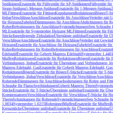
Spülkästen
Ersatzteile für Füllventile für AP-Spülkästen
Füllventile fü
Stopp-Spülung
1-Mengen-Spülung
Ersatzteile für 1-Mengen-Spülung
2
ML
Fittings
Ersatzteile für Fittings
Kupplungen
Reduktionen
Bögen
T-St
lösbar
Verschlüsse
Anschlüsse
Ersatzteile für Anschlüsse
Verteiler mit 
für Heizung
Zubehör
Dämmungen für Anschlüsse
Abdichtungen für Ro
Rohre
Befestigungen für Anschlüsse
Systemdichtungen
Sets Schraube 
ML
Ersatzteile für Systemrohre Heizung ML
Fittings
Ersatzteile für Fit
Stücke
Innenliegende Zirkulation
Übergänge unlösbar
Ersatzteile für 
Verschlüsse
Anschlüsse
Ersatzteile für Anschlüsse
Verteiler mit Gewin
Heizung
Ersatzteile für Anschlüsse für Heizung
Zubehör
Ersatzteile fü
Rohre
Befestigungen für Rohre
Befestigungen für Anschlüsse
Ersatzte
Edelstahl
Ersatzteile für Geberit Mapress Edelstahl
Systemrohre 1.440
Muffen
Reduktionen
Ersatzteile für Reduktionen
Bögen
Ersatzteile für
Verbindungen, lösbar
Ersatzteile für Übergänge und Verbindungen, lö
Mapress Edelstahl, Gas
Ersatzteile für Geberit Mapress Edelstahl, Gas
Reduktionen
Bögen
Ersatzteile für Bögen
T-Stücke
Ersatzteile für T-St
Verbindungen, lösbar
Verschlüsse
Ersatzteile für Verschlüsse
Anschlüss
Rohrende
Dämmungen für Anschlüsse
Isolierungen für Rohre und Fitt
Schraube für Flanschverbindungen
Geberit Mapress Therm
Systemroh
Stücke
Ersatzteile für T-Stücke
Übergänge unlösbar
Ersatzteile für Üb
Kompensatoren
Verschlüsse
Ersatzteile für Verschlüsse
T-Stücke für H
Therm
Schutzkappen für Rohrende
Systemdichtungen
Sets Schraube f
1.0034
Systemrohre 1.0215
Rohrnippel
Muffen
Ersatzteile für Muffen
R
Kreuzstücke
Übergänge unlösbar
Ersatzteile für Übergänge unlösbar
Üb
Kompensatoren
Verschlüsse
Ersatzteile für Verschlüsse
T-Stücke für H