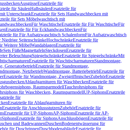
sgussbecken
Ausgüsse
Ersatzteile für
tzteile für Säulen
Halbsäulen
Ersatzteile für
mit Unterschrank
Ersatzteile für Sets Handwaschbecken mit
tzteile für Sets Möbelwaschtisch mit
 Handwaschbecken
Für Waschtische
Ersatzteile für Für Waschtische
Für
ken
Ersatzteile für Für Eckhandwaschbecken
Für
atzteile für Für Aufsatzwaschtisch Schalenform
Für Aufsatzwaschtisch
ür Niedrige Seitenschränke
Hochschränke
Ersatzteile für
für Weitere Möbel
Wandablagen
Ersatzteile für
fe
Sets Füße
Magnettafeln
Steckdosen
Ersatzteile für
ierter Beleuchtung
Spiegelschränke
Ersatzteile für Spiegelschränke
Mit
htischarmaturen
Ersatzteile für Waschtischarmaturen
Standmontage,
, Generatorbetrieb
Ersatzteile für Standmontage,
andmontage, Netzbetrieb
Wandmontage, Batteriebetrieb
Ersatzteile für
er
Ersatzteile für Wandmontage, Zweigriffmischer
Zubehör
Ersatzteile
Ausgussbecken
Ablaufgarnituren für Waschbecken
Ersatzteile für
 Rohrbogensiphons, Raumsparmodell
Tauchrohrsiphons für
rohrsiphons für Waschbecken, Raumsparmodell
UP-Siphons
Ersatzteile
satzteile für
ecken
Ersatzteile für Ablaufgarnituren für
en
Ersatzteile für Anschlussstutzen
Zubehör
Ersatzteile für
ns
Ersatzteile für UP-Siphons
AP-Siphons
Ersatzteile für AP-
n
Siphons
Ersatzteile für Siphons
Anschlussbögen
Ersatzteile für
uschen und Badewannen
Duschen
Bodenentwässerung für
behör für Duschrinnen
Duschbodenabläufe
Ersatzteile für