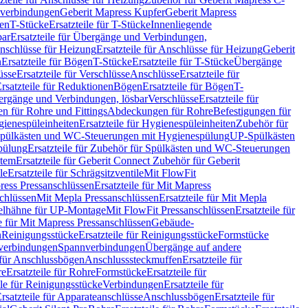
hverbindungen
Geberit Mapress Kupfer
Geberit Mapress
gen
T-Stücke
Ersatzteile für T-Stücke
Innenliegende
bar
Ersatzteile für Übergänge und Verbindungen,
nschlüsse für Heizung
Ersatzteile für Anschlüsse für Heizung
Geberit
n
Ersatzteile für Bögen
T-Stücke
Ersatzteile für T-Stücke
Übergänge
üsse
Ersatzteile für Verschlüsse
Anschlüsse
Ersatzteile für
rsatzteile für Reduktionen
Bögen
Ersatzteile für Bögen
T-
bergänge und Verbindungen, lösbar
Verschlüsse
Ersatzteile für
n für Rohre und Fittings
Abdeckungen für Rohre
Befestigungen für
ienespüleinheiten
Ersatzteile für Hygienespüleinheiten
Zubehör für
r Spülkästen und WC-Steuerungen mit Hygienespülung
UP-Spülkästen
pülung
Ersatzteile für Zubehör für Spülkästen und WC-Steuerungen
stem
Ersatzteile für Geberit Connect Zubehör für Geberit
le
Ersatzteile für Schrägsitzventile
Mit FlowFit
ress Pressanschlüssen
Ersatzteile für Mit Mapress
schlüssen
Mit Mepla Pressanschlüssen
Ersatzteile für Mit Mepla
gelhähne für UP-Montage
Mit FlowFit Pressanschlüssen
Ersatzteile für
le für Mit Mapress Pressanschlüssen
Gebäude-
n
Reinigungsstücke
Ersatzteile für Reinigungsstücke
Formstücke
ckverbindungen
Spannverbindungen
Übergänge auf andere
e für Anschlussbögen
Anschlusssteckmuffen
Ersatzteile für
re
Ersatzteile für Rohre
Formstücke
Ersatzteile für
ile für Reinigungsstücke
Verbindungen
Ersatzteile für
rsatzteile für Apparateanschlüsse
Anschlussbögen
Ersatzteile für