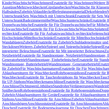
Kinder
Waschtische
Waschrinnen
Ersatzteile für Waschrinnen
Weitere 
Ausgüsse
Mehrzweckbecken
Gipsfangbecken
Waschtische für Klasse
Halbsäulen
Zubehör
Ablaufdeckel
Befestigungsmaterial
Dekorblenden
W
Unterschrank
Sets Waschtisch mit Unterschrank
Ersatzteile für Sets W
Unterschrank
Badezimmermöbel
Waschtischunterschränke
Ersatzteile 
Doppelwaschtische
Ersatzteile für Für Doppelwaschtische
Für Möbelw
Eckwaschtische
Ersatzteile für Für Eckwaschtische
Waschtischplatten
E
rechteckig
Ersatzteile für Für Aufsatzwaschtisch rechteckig
Seitenschr
Hochschränke
Mittelhochschränke
Ersatzteile für Mittelhochschränke
H
Wandablagen
Zubehör
Ersatzteile für Zubehör
Schubladeneinsätze un
Steckdosen
Weiteres Zubehör
Spiegel und Spiegelschränke
Spiegel
Ersa
integrierter Beleuchtung
Ersatzteile für Mit integrierter Beleuchtung
Zu
Netzbetrieb
Ersatzteile für Standmontage, Netzbetrieb
Standmontage, Ba
Generatorbetrieb
Standmontage, Einhebelmischer
Ersatzteile für Stan
Wandmontage, Batteriebetrieb
Wandmontage, Generatorbetrieb
Ersatz
für Zubehör
Für Waschtischarmaturen
Ersatzteile für Für Waschtischa
Ablaufgarnituren für Waschbecken
Rohrbogensiphons
Ersatzteile für
Waschbecken
Ersatzteile für Tauchrohrsiphons für Waschbecken
Tauch
für UP-Siphons
Waschbeckenanschlüsse
Ersatzteile für Waschbeckena
Anschlüsse
Dichtungen
Löthülsen
Standrohre
Verlängerungen
Wandeinb
Spülbecken
Rohrbogensiphons
Ersatzteile für Rohrbogensiphons
Dopp
Zubehör
Ablaufgarnituren für Geräte
Ersatzteile für Ablaufgarnituren 
Siphons
Anschlüsse
Ersatzteile für Anschlüsse
Zubehör
Ablaufgarnitur
Anschlussbögen
Anschlussstutzen
Ersatzteile für Anschlussstutzen
Abla
Duschen
Ersatzteile für Bodenentwässerung für Duschen
Duschrinnen