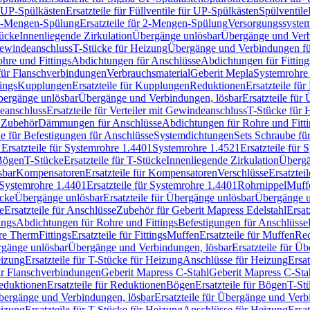
r UP-Spülkästen
Ersatzteile für Füllventile für UP-Spülkästen
Spülventile
-Mengen-Spülung
Ersatzteile für 2-Mengen-Spülung
Versorgungssyste
ücke
Innenliegende Zirkulation
Übergänge unlösbar
Übergänge und Verb
Gewindeanschluss
T-Stücke für Heizung
Übergänge und Verbindungen fü
hre und Fittings
Abdichtungen für Anschlüsse
Abdichtungen für Fitting
für Flanschverbindungen
Verbrauchsmaterial
Geberit Mepla
Systemrohr
tings
Kupplungen
Ersatzteile für Kupplungen
Reduktionen
Ersatzteile fü
Übergänge unlösbar
Übergänge und Verbindungen, lösbar
Ersatzteile fü
deanschluss
Ersatzteile für Verteiler mit Gewindeanschluss
T-Stücke für 
r Zubehör
Dämmungen für Anschlüsse
Abdichtungen für Rohre und Fitti
ile für Befestigungen für Anschlüsse
Systemdichtungen
Sets Schraube fü
1
Ersatzteile für Systemrohre 1.4401
Systemrohre 1.4521
Ersatzteile für
 Bögen
T-Stücke
Ersatzteile für T-Stücke
Innenliegende Zirkulation
Übergä
sbar
Kompensatoren
Ersatzteile für Kompensatoren
Verschlüsse
Ersatztei
Systemrohre 1.4401
Ersatzteile für Systemrohre 1.4401
Rohrnippel
Muff
ücke
Übergänge unlösbar
Ersatzteile für Übergänge unlösbar
Übergänge u
e
Ersatzteile für Anschlüsse
Zubehör für Geberit Mapress Edelstahl
Ersat
ings
Abdichtungen für Rohre und Fittings
Befestigungen für Anschlüsse
re Therm
Fittings
Ersatzteile für Fittings
Muffen
Ersatzteile für Muffen
Re
ergänge unlösbar
Übergänge und Verbindungen, lösbar
Ersatzteile für Ü
eizung
Ersatzteile für T-Stücke für Heizung
Anschlüsse für Heizung
Ersat
ür Flanschverbindungen
Geberit Mapress C-Stahl
Geberit Mapress C-Sta
eduktionen
Ersatzteile für Reduktionen
Bögen
Ersatzteile für Bögen
T-St
ergänge und Verbindungen, lösbar
Ersatzteile für Übergänge und Verb
eizung
Ersatzteile für T-Stücke für Heizung
Anschlüsse für Heizung
Ersat