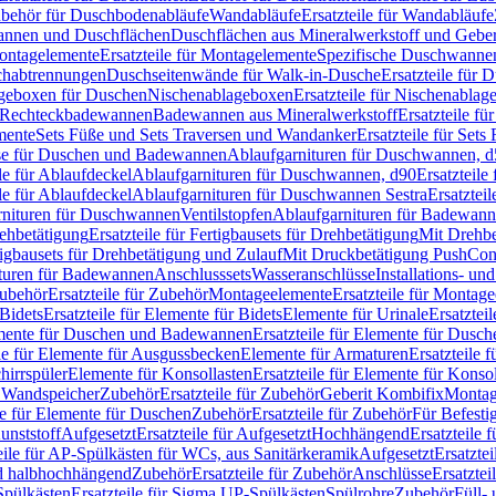
Zubehör für Duschbodenabläufe
Wandabläufe
Ersatzteile für Wandabläufe
wannen und Duschflächen
Duschflächen aus Mineralwerkstoff und Geberi
ntagelemente
Ersatzteile für Montagelemente
Spezifische Duschwanne
schabtrennungen
Duschseitenwände für Walk-in-Dusche
Ersatzteile für
lageboxen für Duschen
Nischenablageboxen
Ersatzteile für Nischenabla
ür Rechteckbadewannen
Badewannen aus Mineralwerkstoff
Ersatzteile f
mente
Sets Füße und Sets Traversen und Wandanker
Ersatzteile für Set
se für Duschen und Badewannen
Ablaufgarnituren für Duschwannen, 
ile für Ablaufdeckel
Ablaufgarnituren für Duschwannen, d90
Ersatzteil
ile für Ablaufdeckel
Ablaufgarnituren für Duschwannen Sestra
Ersatztei
rnituren für Duschwannen
Ventilstopfen
Ablaufgarnituren für Badewann
rehbetätigung
Ersatzteile für Fertigbausets für Drehbetätigung
Mit Drehbe
rtigbausets für Drehbetätigung und Zulauf
Mit Druckbetätigung PushCon
ituren für Badewannen
Anschlusssets
Wasseranschlüsse
Installations- un
ubehör
Ersatzteile für Zubehör
Montageelemente
Ersatzteile für Montag
Bidets
Ersatzteile für Elemente für Bidets
Elemente für Urinale
Ersatztei
mente für Duschen und Badewannen
Ersatzteile für Elemente für Dus
ile für Elemente für Ausgussbecken
Elemente für Armaturen
Ersatzteile 
hirrspüler
Elemente für Konsollasten
Ersatzteile für Elemente für Konso
r Wandspeicher
Zubehör
Ersatzteile für Zubehör
Geberit Kombifix
Montag
le für Elemente für Duschen
Zubehör
Ersatzteile für Zubehör
Für Befesti
unststoff
Aufgesetzt
Ersatzteile für Aufgesetzt
Hochhängend
Ersatzteile
eile für AP-Spülkästen für WCs, aus Sanitärkeramik
Aufgesetzt
Ersatztei
nd halbhochhängend
Zubehör
Ersatzteile für Zubehör
Anschlüsse
Ersatztei
pülkästen
Ersatzteile für Sigma UP-Spülkästen
Spülrohre
Zubehör
Füll- 