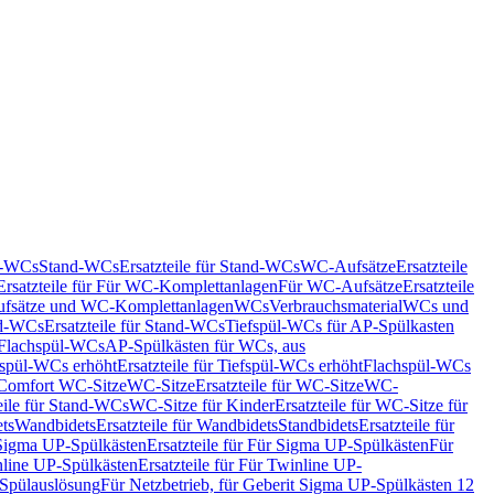
nd-WCs
Stand-WCs
Ersatzteile für Stand-WCs
WC-Aufsätze
Ersatzteile
Ersatzteile für Für WC-Komplettanlagen
Für WC-Aufsätze
Ersatzteile
fsätze und WC-Komplettanlagen
WCs
Verbrauchsmaterial
WCs und
d-WCs
Ersatzteile für Stand-WCs
Tiefspül-WCs für AP-Spülkasten
r Flachspül-WCs
AP-Spülkästen für WCs, aus
fspül-WCs erhöht
Ersatzteile für Tiefspül-WCs erhöht
Flachspül-WCs
r Comfort WC-Sitze
WC-Sitze
Ersatzteile für WC-Sitze
WC-
eile für Stand-WCs
WC-Sitze für Kinder
Ersatzteile für WC-Sitze für
ts
Wandbidets
Ersatzteile für Wandbidets
Standbidets
Ersatzteile für
Sigma UP-Spülkästen
Ersatzteile für Für Sigma UP-Spülkästen
Für
line UP-Spülkästen
Ersatzteile für Für Twinline UP-
 Spülauslösung
Für Netzbetrieb, für Geberit Sigma UP-Spülkästen 12