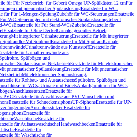
eile für Für Netzbetrieb, für Geberit Omega UP-Spülkästen 12 cm
Für
rungen mit pneumatischer Spülauslösung
Ersatzteile für WC-
ile für Für 1-Mengen-Spülung
Zubehör für WC-Steuerungen
Ersatzteile
ür Für WC-Steuerungen mit elektronischer Spülauslösung
Geberit
nd-WCs
Ersatzteile für Für Stand-WCs
Zubehör
Ersatzteile für
el
Ersatzteile für Ohne Deckel
Urinale, gespülter Betrieb,
uerung
Mit integrierter Urinalsteuerung
Ersatzteile für Mit integrierter
ür Spülrandlos
Mit Spülrand
Ersatzteile für Mit Spülrand
Urinale,
naltrennwände
Urinaltrennwände aus Kunststoff
Ersatzteile für
Ersatzteile für Urinaltrennwände aus
r Spülrohre, Spülbögen und
ronischer Spülauslösung, Netzbetrieb
Ersatzteile für Mit elektronischer
Mit pneumatischer Spülauslösung
Ersatzteile für Mit pneumatischer
 Netzbetrieb
Mit elektronischer Spülauslösung,
atzteile für Rohbau- und Austauschsets
Spülrohre, Spülbögen und
anschlüsse für WCs, Urinale und Bidets
Ablaufgarnituren für WCs
ssbögen
Anschlussstutzen
Ersatzteile für
us PVC
Ersatzteile für Anschlüsse aus PVC
Manschetten und
hons
Ersatzteile für Schneckensiphons
UP-Siphons
Ersatzteile für UP-
enverlängerungen
Anschlussstutzen
Ersatzteile für
ogensiphons
Ersatzteile für
htische
Waschtische
Ersatzteile für
atzteile für Aufsatzwaschtische
Handwaschbecken
Ersatzteile für
htische
Ersatzteile für
atzteile für Waschtische für