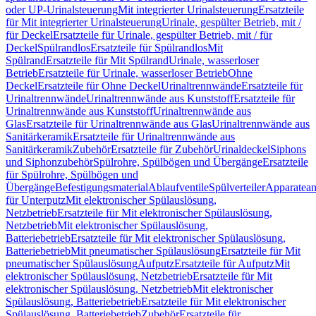
oder UP-Urinalsteuerung
Mit integrierter Urinalsteuerung
Ersatzteile
für Mit integrierter Urinalsteuerung
Urinale, gespülter Betrieb, mit /
für Deckel
Ersatzteile für Urinale, gespülter Betrieb, mit / für
Deckel
Spülrandlos
Ersatzteile für Spülrandlos
Mit
Spülrand
Ersatzteile für Mit Spülrand
Urinale, wasserloser
Betrieb
Ersatzteile für Urinale, wasserloser Betrieb
Ohne
Deckel
Ersatzteile für Ohne Deckel
Urinaltrennwände
Ersatzteile für
Urinaltrennwände
Urinaltrennwände aus Kunststoff
Ersatzteile für
Urinaltrennwände aus Kunststoff
Urinaltrennwände aus
Glas
Ersatzteile für Urinaltrennwände aus Glas
Urinaltrennwände aus
Sanitärkeramik
Ersatzteile für Urinaltrennwände aus
Sanitärkeramik
Zubehör
Ersatzteile für Zubehör
Urinaldeckel
Siphons
und Siphonzubehör
Spülrohre, Spülbögen und Übergänge
Ersatzteile
für Spülrohre, Spülbögen und
Übergänge
Befestigungsmaterial
Ablaufventile
Spülverteiler
Apparatean
für Unterputz
Mit elektronischer Spülauslösung,
Netzbetrieb
Ersatzteile für Mit elektronischer Spülauslösung,
Netzbetrieb
Mit elektronischer Spülauslösung,
Batteriebetrieb
Ersatzteile für Mit elektronischer Spülauslösung,
Batteriebetrieb
Mit pneumatischer Spülauslösung
Ersatzteile für Mit
pneumatischer Spülauslösung
Aufputz
Ersatzteile für Aufputz
Mit
elektronischer Spülauslösung, Netzbetrieb
Ersatzteile für Mit
elektronischer Spülauslösung, Netzbetrieb
Mit elektronischer
Spülauslösung, Batteriebetrieb
Ersatzteile für Mit elektronischer
Spülauslösung, Batteriebetrieb
Zubehör
Ersatzteile für