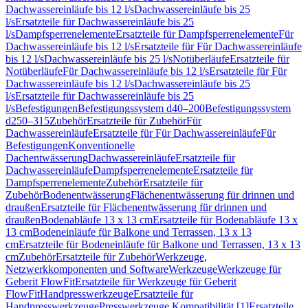
Dachwassereinläufe bis 12 l/s
Dachwassereinläufe bis 25
l/s
Ersatzteile für Dachwassereinläufe bis 25
l/s
Dampfsperrenelemente
Ersatzteile für Dampfsperrenelemente
Für
Dachwassereinläufe bis 12 l/s
Ersatzteile für Für Dachwassereinläufe
bis 12 l/s
Dachwassereinläufe bis 25 l/s
Notüberläufe
Ersatzteile für
Notüberläufe
Für Dachwassereinläufe bis 12 l/s
Ersatzteile für Für
Dachwassereinläufe bis 12 l/s
Dachwassereinläufe bis 25
l/s
Ersatzteile für Dachwassereinläufe bis 25
l/s
Befestigungen
Befestigungssystem d40–200
Befestigungssystem
d250–315
Zubehör
Ersatzteile für Zubehör
Für
Dachwassereinläufe
Ersatzteile für Für Dachwassereinläufe
Für
Befestigungen
Konventionelle
Dachentwässerung
Dachwassereinläufe
Ersatzteile für
Dachwassereinläufe
Dampfsperrenelemente
Ersatzteile für
Dampfsperrenelemente
Zubehör
Ersatzteile für
Zubehör
Bodenentwässerung
Flächenentwässerung für drinnen und
draußen
Ersatzteile für Flächenentwässerung für drinnen und
draußen
Bodenabläufe 13 x 13 cm
Ersatzteile für Bodenabläufe 13 x
13 cm
Bodeneinläufe für Balkone und Terrassen, 13 x 13
cm
Ersatzteile für Bodeneinläufe für Balkone und Terrassen, 13 x 13
cm
Zubehör
Ersatzteile für Zubehör
Werkzeuge,
Netzwerkkomponenten und Software
Werkzeuge
Werkzeuge für
Geberit FlowFit
Ersatzteile für Werkzeuge für Geberit
FlowFit
Handpresswerkzeuge
Ersatzteile für
Handpresswerkzeuge
Presswerkzeuge Kompatibilität [1]
Ersatzteile