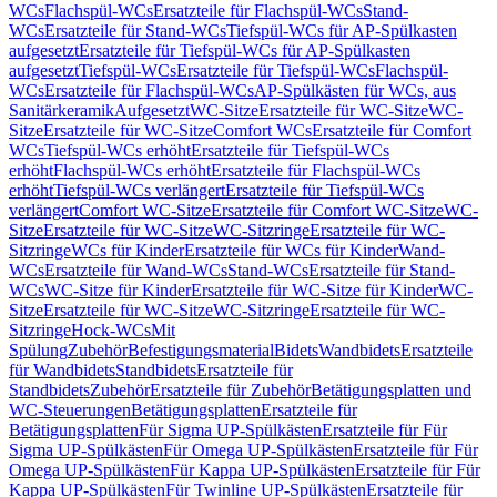
WCs
Flachspül-WCs
Ersatzteile für Flachspül-WCs
Stand-
WCs
Ersatzteile für Stand-WCs
Tiefspül-WCs für AP-Spülkasten
aufgesetzt
Ersatzteile für Tiefspül-WCs für AP-Spülkasten
aufgesetzt
Tiefspül-WCs
Ersatzteile für Tiefspül-WCs
Flachspül-
WCs
Ersatzteile für Flachspül-WCs
AP-Spülkästen für WCs, aus
Sanitärkeramik
Aufgesetzt
WC-Sitze
Ersatzteile für WC-Sitze
WC-
Sitze
Ersatzteile für WC-Sitze
Comfort WCs
Ersatzteile für Comfort
WCs
Tiefspül-WCs erhöht
Ersatzteile für Tiefspül-WCs
erhöht
Flachspül-WCs erhöht
Ersatzteile für Flachspül-WCs
erhöht
Tiefspül-WCs verlängert
Ersatzteile für Tiefspül-WCs
verlängert
Comfort WC-Sitze
Ersatzteile für Comfort WC-Sitze
WC-
Sitze
Ersatzteile für WC-Sitze
WC-Sitzringe
Ersatzteile für WC-
Sitzringe
WCs für Kinder
Ersatzteile für WCs für Kinder
Wand-
WCs
Ersatzteile für Wand-WCs
Stand-WCs
Ersatzteile für Stand-
WCs
WC-Sitze für Kinder
Ersatzteile für WC-Sitze für Kinder
WC-
Sitze
Ersatzteile für WC-Sitze
WC-Sitzringe
Ersatzteile für WC-
Sitzringe
Hock-WCs
Mit
Spülung
Zubehör
Befestigungsmaterial
Bidets
Wandbidets
Ersatzteile
für Wandbidets
Standbidets
Ersatzteile für
Standbidets
Zubehör
Ersatzteile für Zubehör
Betätigungsplatten und
WC-Steuerungen
Betätigungsplatten
Ersatzteile für
Betätigungsplatten
Für Sigma UP-Spülkästen
Ersatzteile für Für
Sigma UP-Spülkästen
Für Omega UP-Spülkästen
Ersatzteile für Für
Omega UP-Spülkästen
Für Kappa UP-Spülkästen
Ersatzteile für Für
Kappa UP-Spülkästen
Für Twinline UP-Spülkästen
Ersatzteile für