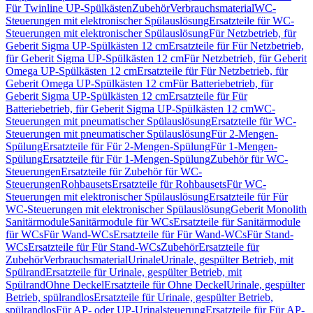
Für Twinline UP-Spülkästen
Zubehör
Verbrauchsmaterial
WC-
Steuerungen mit elektronischer Spülauslösung
Ersatzteile für WC-
Steuerungen mit elektronischer Spülauslösung
Für Netzbetrieb, für
Geberit Sigma UP-Spülkästen 12 cm
Ersatzteile für Für Netzbetrieb,
für Geberit Sigma UP-Spülkästen 12 cm
Für Netzbetrieb, für Geberit
Omega UP-Spülkästen 12 cm
Ersatzteile für Für Netzbetrieb, für
Geberit Omega UP-Spülkästen 12 cm
Für Batteriebetrieb, für
Geberit Sigma UP-Spülkästen 12 cm
Ersatzteile für Für
Batteriebetrieb, für Geberit Sigma UP-Spülkästen 12 cm
WC-
Steuerungen mit pneumatischer Spülauslösung
Ersatzteile für WC-
Steuerungen mit pneumatischer Spülauslösung
Für 2-Mengen-
Spülung
Ersatzteile für Für 2-Mengen-Spülung
Für 1-Mengen-
Spülung
Ersatzteile für Für 1-Mengen-Spülung
Zubehör für WC-
Steuerungen
Ersatzteile für Zubehör für WC-
Steuerungen
Rohbausets
Ersatzteile für Rohbausets
Für WC-
Steuerungen mit elektronischer Spülauslösung
Ersatzteile für Für
WC-Steuerungen mit elektronischer Spülauslösung
Geberit Monolith
Sanitärmodule
Sanitärmodule für WCs
Ersatzteile für Sanitärmodule
für WCs
Für Wand-WCs
Ersatzteile für Für Wand-WCs
Für Stand-
WCs
Ersatzteile für Für Stand-WCs
Zubehör
Ersatzteile für
Zubehör
Verbrauchsmaterial
Urinale
Urinale, gespülter Betrieb, mit
Spülrand
Ersatzteile für Urinale, gespülter Betrieb, mit
Spülrand
Ohne Deckel
Ersatzteile für Ohne Deckel
Urinale, gespülter
Betrieb, spülrandlos
Ersatzteile für Urinale, gespülter Betrieb,
spülrandlos
Für AP- oder UP-Urinalsteuerung
Ersatzteile für Für AP-