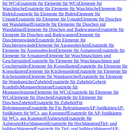
für WCs
Ersatzteile für Elemente für WCs
Elemente für
Waschtische
Ersatzteile für Elemente für Waschtische
Elemente für
Bidets
Ersatzteile für Elemente für Bidets
Elemente für
Urinale
Ersatzteile für Elemente für Urinale
Elemente für Duschen
mit Wandablauf
Ersatzteile für Elemente für Duschen mit
Wandablauf
Elemente für Duschen und Badewannen
Ersatzteile für
Elemente für Duschen und Badewannen
Elemente für
Duschtrennwände
Ersatzteile für Elemente für
Duschtrennwände
Elemente für Ausgussbecken
Ersatzteile für
Elemente für Ausgussbecken
Elemente für Armaturen
Ersatzteile für
Elemente für Armaturen
Elemente für Waschmaschinen und
Geschirrspüler
Ersatzteile für Elemente für Waschmaschinen und
Geschirrspüler
Elemente für Konsollasten
Ersatzteile für Elemente für
Konsollasten
Elemente für Küchenspülen
Ersatzteile für Elemente für
Küchenspülen
Elemente für Wandspeicher
Ersatzteile für Elemente
für Wandspeicher
Zubehör
Ersatzteile für Zubehör
Geberit
Kombifix
Montageelemente
Ersatzteile für
Montageelemente
Elemente für WCs
Ersatzteile für Elemente für
WCs
Elemente für Duschen
Ersatzteile für Elemente für
Duschen
Zubehör
Ersatzteile für Zubehör
Für
Befestigungen
Ersatzteile für Für Befestigungen
AP-Spülkästen
AP-
Spülkästen für WCs, aus Kunststoff
Ersatzteile für AP-Spülkästen
für WCs, aus Kunststoff
Aufgesetzt
Ersatzteile für
Aufgesetzt
Hochhängend
Ersatzteile für Hochhängend
Tief- und
halbhochhängend
Ersatzteile für Tief- und halbhochhängend
AP-