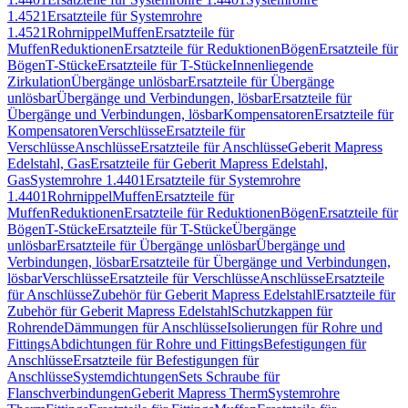
1.4521
Ersatzteile für Systemrohre
1.4521
Rohrnippel
Muffen
Ersatzteile für
Muffen
Reduktionen
Ersatzteile für Reduktionen
Bögen
Ersatzteile für
Bögen
T-Stücke
Ersatzteile für T-Stücke
Innenliegende
Zirkulation
Übergänge unlösbar
Ersatzteile für Übergänge
unlösbar
Übergänge und Verbindungen, lösbar
Ersatzteile für
Übergänge und Verbindungen, lösbar
Kompensatoren
Ersatzteile für
Kompensatoren
Verschlüsse
Ersatzteile für
Verschlüsse
Anschlüsse
Ersatzteile für Anschlüsse
Geberit Mapress
Edelstahl, Gas
Ersatzteile für Geberit Mapress Edelstahl,
Gas
Systemrohre 1.4401
Ersatzteile für Systemrohre
1.4401
Rohrnippel
Muffen
Ersatzteile für
Muffen
Reduktionen
Ersatzteile für Reduktionen
Bögen
Ersatzteile für
Bögen
T-Stücke
Ersatzteile für T-Stücke
Übergänge
unlösbar
Ersatzteile für Übergänge unlösbar
Übergänge und
Verbindungen, lösbar
Ersatzteile für Übergänge und Verbindungen,
lösbar
Verschlüsse
Ersatzteile für Verschlüsse
Anschlüsse
Ersatzteile
für Anschlüsse
Zubehör für Geberit Mapress Edelstahl
Ersatzteile für
Zubehör für Geberit Mapress Edelstahl
Schutzkappen für
Rohrende
Dämmungen für Anschlüsse
Isolierungen für Rohre und
Fittings
Abdichtungen für Rohre und Fittings
Befestigungen für
Anschlüsse
Ersatzteile für Befestigungen für
Anschlüsse
Systemdichtungen
Sets Schraube für
Flanschverbindungen
Geberit Mapress Therm
Systemrohre