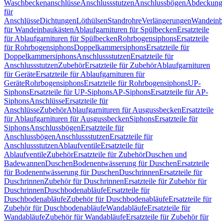
Waschbeckenanschlüsse
Anschlussstutzen
Anschlussbögen
Abdeckung
für
Anschlüsse
Dichtungen
Löthülsen
Standrohre
Verlängerungen
Wandeinb
für Wandeinbaukästen
Ablaufgarnituren für Spülbecken
Ersatzteile
für Ablaufgarnituren für Spülbecken
Rohrbogensiphons
Ersatzteile
für Rohrbogensiphons
Doppelkammersiphons
Ersatzteile für
Doppelkammersiphons
Anschlussstutzen
Ersatzteile für
Anschlussstutzen
Zubehör
Ersatzteile für Zubehör
Ablaufgarnituren
für Geräte
Ersatzteile für Ablaufgarnituren für
Geräte
Rohrbogensiphons
Ersatzteile für Rohrbogensiphons
UP-
Siphons
Ersatzteile für UP-Siphons
AP-Siphons
Ersatzteile für AP-
Siphons
Anschlüsse
Ersatzteile für
Anschlüsse
Zubehör
Ablaufgarnituren für Ausgussbecken
Ersatzteile
für Ablaufgarnituren für Ausgussbecken
Siphons
Ersatzteile für
Siphons
Anschlussbögen
Ersatzteile für
Anschlussbögen
Anschlussstutzen
Ersatzteile für
Anschlussstutzen
Ablaufventile
Ersatzteile für
Ablaufventile
Zubehör
Ersatzteile für Zubehör
Duschen und
Badewannen
Duschen
Bodenentwässerung für Duschen
Ersatzteile
für Bodenentwässerung für Duschen
Duschrinnen
Ersatzteile für
Duschrinnen
Zubehör für Duschrinnen
Ersatzteile für Zubehör für
Duschrinnen
Duschbodenabläufe
Ersatzteile für
Duschbodenabläufe
Zubehör für Duschbodenabläufe
Ersatzteile für
Zubehör für Duschbodenabläufe
Wandabläufe
Ersatzteile für
Wandabläufe
Zubehör für Wandabläufe
Ersatzteile für Zubehör für