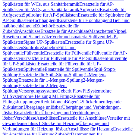
Spülkästen für WCs, aus Sanitärkeramik
Ersatzteile für AP-
Spülkästen für WCs, aus Sanitärkeramik
Aufgesetzt
Ersatzteile für
Aufgesetzt
Spülrohre für AP-Spülkästen
Ersatzteile für Spülrohre für
AP-Spülkästen
Hochhängend
Ersatzteile für Hochhängend
Tief- und
halbhochhängend
Zubehör
Ersatzteile für
Zubehör
Anschlüsse
Ersatzteile für Anschlüsse
Manschetten
Nippel,
Rosetten und Staueinsätze
Verbrauchsmaterial
Spülventile
UP-
Spülkästen
Sigma UP-Spülkästen
Ersatzteile für Sigma UP-
Spülkästen
Spülrohre
Zubehör
Füll- und
Spülventile
Füllventile
Ersatzteile für Füllventile
Füllventile für AP-
Spülkästen
Ersatzteile für Füllventile für AP-Spülkästen
Füllventile
für UP-Spülkästen
Ersatzteile für Füllventile für UP-
Spülkästen
Spülventile
Ersatzteile für Spülventile
Spül-Stopp-
Spülung
Ersatzteile für Spül-Stopp-Spülung
1-Mengen-
Spülung
Ersatzteile für 1-Mengen-Spülung
2-Mengen-
Spülung
Ersatzteile für 2-Mengen-
Spülung
Versorgungssysteme
Geberit FlowFit
Systemrohre
ML
Systemrohre Heizung ML
Fittings
Ersatzteile für
Fittings
Kupplungen
Reduktionen
Bögen
T-Stücke
Innenliegende
Zirkulation
Übergänge unlösbar
Übergänge und Verbindungen,
lösbar
Ersatzteile für Übergänge und Verbindungen,
lösbar
Verschlüsse
Anschlüsse
Ersatzteile für Anschlüsse
Verteiler mit
Gewindeanschluss
T-Stücke für Heizung
Übergänge und
Verbindungen für Heizung, lösbar
Anschlüsse für Heizung
Ersatzteile
für Anschlüsse für Heizung
Zubehör
Dämmungen für