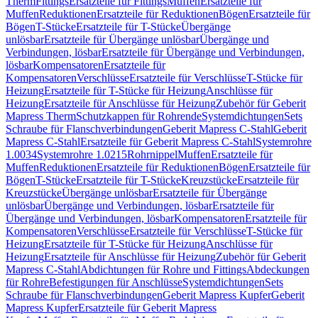
Therm
Fittings
Ersatzteile für Fittings
Muffen
Ersatzteile für
Muffen
Reduktionen
Ersatzteile für Reduktionen
Bögen
Ersatzteile für
Bögen
T-Stücke
Ersatzteile für T-Stücke
Übergänge
unlösbar
Ersatzteile für Übergänge unlösbar
Übergänge und
Verbindungen, lösbar
Ersatzteile für Übergänge und Verbindungen,
lösbar
Kompensatoren
Ersatzteile für
Kompensatoren
Verschlüsse
Ersatzteile für Verschlüsse
T-Stücke für
Heizung
Ersatzteile für T-Stücke für Heizung
Anschlüsse für
Heizung
Ersatzteile für Anschlüsse für Heizung
Zubehör für Geberit
Mapress Therm
Schutzkappen für Rohrende
Systemdichtungen
Sets
Schraube für Flanschverbindungen
Geberit Mapress C-Stahl
Geberit
Mapress C-Stahl
Ersatzteile für Geberit Mapress C-Stahl
Systemrohre
1.0034
Systemrohre 1.0215
Rohrnippel
Muffen
Ersatzteile für
Muffen
Reduktionen
Ersatzteile für Reduktionen
Bögen
Ersatzteile für
Bögen
T-Stücke
Ersatzteile für T-Stücke
Kreuzstücke
Ersatzteile für
Kreuzstücke
Übergänge unlösbar
Ersatzteile für Übergänge
unlösbar
Übergänge und Verbindungen, lösbar
Ersatzteile für
Übergänge und Verbindungen, lösbar
Kompensatoren
Ersatzteile für
Kompensatoren
Verschlüsse
Ersatzteile für Verschlüsse
T-Stücke für
Heizung
Ersatzteile für T-Stücke für Heizung
Anschlüsse für
Heizung
Ersatzteile für Anschlüsse für Heizung
Zubehör für Geberit
Mapress C-Stahl
Abdichtungen für Rohre und Fittings
Abdeckungen
für Rohre
Befestigungen für Anschlüsse
Systemdichtungen
Sets
Schraube für Flanschverbindungen
Geberit Mapress Kupfer
Geberit
Mapress Kupfer
Ersatzteile für Geberit Mapress