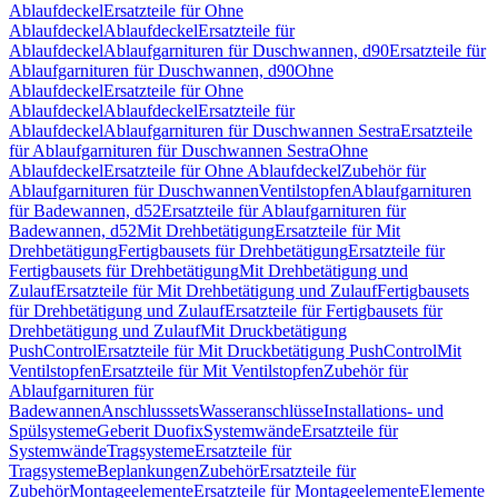
Ablaufdeckel
Ersatzteile für Ohne
Ablaufdeckel
Ablaufdeckel
Ersatzteile für
Ablaufdeckel
Ablaufgarnituren für Duschwannen, d90
Ersatzteile für
Ablaufgarnituren für Duschwannen, d90
Ohne
Ablaufdeckel
Ersatzteile für Ohne
Ablaufdeckel
Ablaufdeckel
Ersatzteile für
Ablaufdeckel
Ablaufgarnituren für Duschwannen Sestra
Ersatzteile
für Ablaufgarnituren für Duschwannen Sestra
Ohne
Ablaufdeckel
Ersatzteile für Ohne Ablaufdeckel
Zubehör für
Ablaufgarnituren für Duschwannen
Ventilstopfen
Ablaufgarnituren
für Badewannen, d52
Ersatzteile für Ablaufgarnituren für
Badewannen, d52
Mit Drehbetätigung
Ersatzteile für Mit
Drehbetätigung
Fertigbausets für Drehbetätigung
Ersatzteile für
Fertigbausets für Drehbetätigung
Mit Drehbetätigung und
Zulauf
Ersatzteile für Mit Drehbetätigung und Zulauf
Fertigbausets
für Drehbetätigung und Zulauf
Ersatzteile für Fertigbausets für
Drehbetätigung und Zulauf
Mit Druckbetätigung
PushControl
Ersatzteile für Mit Druckbetätigung PushControl
Mit
Ventilstopfen
Ersatzteile für Mit Ventilstopfen
Zubehör für
Ablaufgarnituren für
Badewannen
Anschlusssets
Wasseranschlüsse
Installations- und
Spülsysteme
Geberit Duofix
Systemwände
Ersatzteile für
Systemwände
Tragsysteme
Ersatzteile für
Tragsysteme
Beplankungen
Zubehör
Ersatzteile für
Zubehör
Montageelemente
Ersatzteile für Montageelemente
Elemente