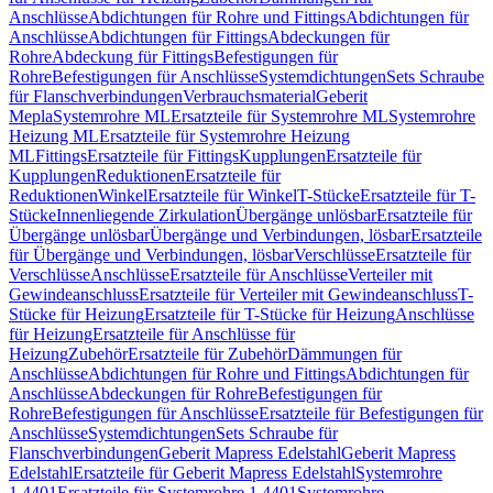
Anschlüsse
Abdichtungen für Rohre und Fittings
Abdichtungen für
Anschlüsse
Abdichtungen für Fittings
Abdeckungen für
Rohre
Abdeckung für Fittings
Befestigungen für
Rohre
Befestigungen für Anschlüsse
Systemdichtungen
Sets Schraube
für Flanschverbindungen
Verbrauchsmaterial
Geberit
Mepla
Systemrohre ML
Ersatzteile für Systemrohre ML
Systemrohre
Heizung ML
Ersatzteile für Systemrohre Heizung
ML
Fittings
Ersatzteile für Fittings
Kupplungen
Ersatzteile für
Kupplungen
Reduktionen
Ersatzteile für
Reduktionen
Winkel
Ersatzteile für Winkel
T-Stücke
Ersatzteile für T-
Stücke
Innenliegende Zirkulation
Übergänge unlösbar
Ersatzteile für
Übergänge unlösbar
Übergänge und Verbindungen, lösbar
Ersatzteile
für Übergänge und Verbindungen, lösbar
Verschlüsse
Ersatzteile für
Verschlüsse
Anschlüsse
Ersatzteile für Anschlüsse
Verteiler mit
Gewindeanschluss
Ersatzteile für Verteiler mit Gewindeanschluss
T-
Stücke für Heizung
Ersatzteile für T-Stücke für Heizung
Anschlüsse
für Heizung
Ersatzteile für Anschlüsse für
Heizung
Zubehör
Ersatzteile für Zubehör
Dämmungen für
Anschlüsse
Abdichtungen für Rohre und Fittings
Abdichtungen für
Anschlüsse
Abdeckungen für Rohre
Befestigungen für
Rohre
Befestigungen für Anschlüsse
Ersatzteile für Befestigungen für
Anschlüsse
Systemdichtungen
Sets Schraube für
Flanschverbindungen
Geberit Mapress Edelstahl
Geberit Mapress
Edelstahl
Ersatzteile für Geberit Mapress Edelstahl
Systemrohre
1.4401
Ersatzteile für Systemrohre 1.4401
Systemrohre