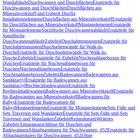
Wandabläufe
Duschwannen und Duschflächen
Ersatzteile für
Duschwannen und Duschflächen
Duschflächen aus
Mineralwerkstoff und Geberit Duofix
Installationselemente
Duschflächen aus Mineralwerkstoff
Ersatzteile
für Duschflächen aus Mineralwerkstoff
Montagelemente
Ersatzteile
für Montagelemente
Spezifische Duschwannenabläufe
Ersatzteile für
Spezifische
Duschwannenabläufe
Zubehör
Duschabtrennungen
Ersatzteile für
Duschabtrennungen
Duschseitenwände für Walk-in-
Dusche
Ersatzteile für Duschseitenwände für Walk-in-
Dusche
Zubehör
Ersatzteile für Zubehör
Nischenablageboxen für
Duschen
Ersatzteile für Nischenablageboxen für
Duschen
Nischenablageboxen
Ersatzteile für
Nischenablageboxen
Zubehör
Badewannen
Badewannen aus
Sanitäracryl
Ersatzteile für Badewannen aus
Sanitäracryl
Rechteckbadewannen
Ersatzteile für
Rechteckbadewannen
Badewannen aus Mineralwerkstoff
Ersatzteile
für Badewannen aus Mineralwerkstoff
Badewannen für
Babys
Ersatzteile für Badewannen für
Babys
Montagelemente
Ersatzteile für Montagelemente
Sets Füße und
Sets Traversen und Wandanker
Ersatzteile für Sets Füße und Sets
Traversen und Wandanker
Zubehör
Reparatursets
Weiteres
Zubehör
Apparateanschlüsse für Duschen und
Badewannen
Ablaufgarnituren für Duschwannen, d52
Ersatzteile für
Ablaufgarnituren für Duschwannen, d52
Ohne