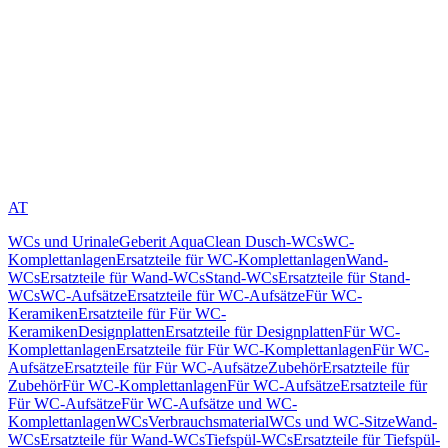
AT
WCs und Urinale
Geberit AquaClean Dusch-WCs
WC-
Komplettanlagen
Ersatzteile für WC-Komplettanlagen
Wand-
WCs
Ersatzteile für Wand-WCs
Stand-WCs
Ersatzteile für Stand-
WCs
WC-Aufsätze
Ersatzteile für WC-Aufsätze
Für WC-
Keramiken
Ersatzteile für Für WC-
Keramiken
Designplatten
Ersatzteile für Designplatten
Für WC-
Komplettanlagen
Ersatzteile für Für WC-Komplettanlagen
Für WC-
Aufsätze
Ersatzteile für Für WC-Aufsätze
Zubehör
Ersatzteile für
Zubehör
Für WC-Komplettanlagen
Für WC-Aufsätze
Ersatzteile für
Für WC-Aufsätze
Für WC-Aufsätze und WC-
Komplettanlagen
WCs
Verbrauchsmaterial
WCs und WC-Sitze
Wand-
WCs
Ersatzteile für Wand-WCs
Tiefspül-WCs
Ersatzteile für Tiefspül-