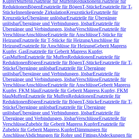
Kupfer
Muffen
Ersatzteile für Muffen
Reduktionen
Ersatzteile für
Reduktionen
Bögen
Ersatzteile für Bögen
T-Stücke
Ersatzteile für T-
Stücke
Innenliegende Zirkulation
Kreuzstücke
Ersatzteile für
Kreuzstücke
Übergänge unlösbar
Ersatzteile für Übergänge
unlösbar
Übergänge und Verbindungen, lösbar
Ersatzteile für
Übergänge und Verbindungen, lösbar
Verschlüsse
Ersatzteile für
Verschlüsse
Anschlüsse
Ersatzteile für Anschlüsse
T-Stücke für
Heizung
Ersatzteile für T-Stücke für Heizung
Anschlüsse für
Heizung
Ersatzteile für Anschlüsse für Heizung
Geberit Mapress
Kupfer, Gas
Ersatzteile für Geberit Mapress Kupfer,
Gas
Muffen
Ersatzteile für Muffen
Reduktionen
Ersatzteile für
Reduktionen
Bögen
Ersatzteile für Bögen
T-Stücke
Ersatzteile für T-
Stücke
Übergänge unlösbar
Ersatzteile für Übergänge
unlösbar
Übergänge und Verbindungen, lösbar
Ersatzteile für
Übergänge und Verbindungen, lösbar
Verschlüsse
Ersatzteile für
Verschlüsse
Anschlüsse
Ersatzteile für Anschlüsse
Geberit Mapress
Kupfer, FKM blau
Ersatzteile für Geberit Mapress Kupfer, FKM
blau
Muffen
Ersatzteile für Muffen
Reduktionen
Ersatzteile für
Reduktionen
Bögen
Ersatzteile für Bögen
T-Stücke
Ersatzteile für T-
Stücke
Übergänge unlösbar
Ersatzteile für Übergänge
unlösbar
Übergänge und Verbindungen, lösbar
Ersatzteile für
Übergänge und Verbindungen, lösbar
Verschlüsse
Ersatzteile für
Verschlüsse
Zubehör für Geberit Mapress Kupfer
Ersatzteile für
Zubehör für Geberit Mapress Kupfer
Dämmungen für
Anschlüsse
Abdichtungen für Rohre und Fittings
Abdeckungen für