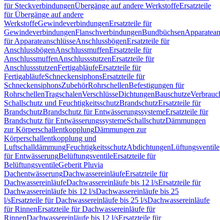
für Steckverbindungen
Übergänge auf andere Werkstoffe
Ersatzteile
für Übergänge auf andere
Werkstoffe
Gewindeverbindungen
Ersatzteile für
Gewindeverbindungen
Flanschverbindungen
Bundbüchsen
Apparatean
für Apparateanschlüsse
Anschlussbögen
Ersatzteile für
Anschlussbögen
Anschlussmuffen
Ersatzteile für
Anschlussmuffen
Anschlussstutzen
Ersatzteile für
Anschlussstutzen
Fertigabläufe
Ersatzteile für
Fertigabläufe
Schneckensiphons
Ersatzteile für
Schneckensiphons
Zubehör
Rohrschellen
Befestigungen für
Rohrschellen
Tragschalen
Verschlüsse
Dichtungen
Bauschutze
Verbrauc
Schallschutz und Feuchtigkeitsschutz
Brandschutz
Ersatzteile für
Brandschutz
Brandschutz für Entwässerungssysteme
Ersatzteile für
Brandschutz für Entwässerungssysteme
Schallschutz
Dämmungen
zur Körperschallentkopplung
Dämmungen zur
Körperschallentkopplung und
Luftschalldämmung
Feuchtigkeitsschutz
Abdichtungen
Lüftungsventile
für Entwässerung
Belüftungsventile
Ersatzteile für
Belüftungsventile
Geberit Pluvia
Dachentwässerung
Dachwassereinläufe
Ersatzteile für
Dachwassereinläufe
Dachwassereinläufe bis 12 l/s
Ersatzteile für
Dachwassereinläufe bis 12 l/s
Dachwassereinläufe bis 25
l/s
Ersatzteile für Dachwassereinläufe bis 25 l/s
Dachwassereinläufe
für Rinnen
Ersatzteile für Dachwassereinläufe für
Rinnen
Dachwassereinläufe bis 12 l/s
Ersatzteile für