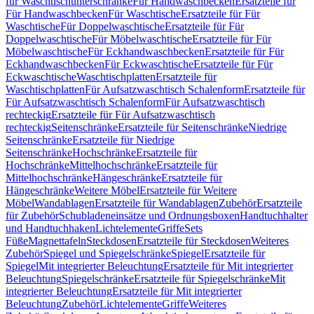
für Waschtischunterschränke
Für Handwaschbecken
Ersatzteile für
Für Handwaschbecken
Für Waschtische
Ersatzteile für Für
Waschtische
Für Doppelwaschtische
Ersatzteile für Für
Doppelwaschtische
Für Möbelwaschtische
Ersatzteile für Für
Möbelwaschtische
Für Eckhandwaschbecken
Ersatzteile für Für
Eckhandwaschbecken
Für Eckwaschtische
Ersatzteile für Für
Eckwaschtische
Waschtischplatten
Ersatzteile für
Waschtischplatten
Für Aufsatzwaschtisch Schalenform
Ersatzteile für
Für Aufsatzwaschtisch Schalenform
Für Aufsatzwaschtisch
rechteckig
Ersatzteile für Für Aufsatzwaschtisch
rechteckig
Seitenschränke
Ersatzteile für Seitenschränke
Niedrige
Seitenschränke
Ersatzteile für Niedrige
Seitenschränke
Hochschränke
Ersatzteile für
Hochschränke
Mittelhochschränke
Ersatzteile für
Mittelhochschränke
Hängeschränke
Ersatzteile für
Hängeschränke
Weitere Möbel
Ersatzteile für Weitere
Möbel
Wandablagen
Ersatzteile für Wandablagen
Zubehör
Ersatzteile
für Zubehör
Schubladeneinsätze und Ordnungsboxen
Handtuchhalter
und Handtuchhaken
Lichtelemente
Griffe
Sets
Füße
Magnettafeln
Steckdosen
Ersatzteile für Steckdosen
Weiteres
Zubehör
Spiegel und Spiegelschränke
Spiegel
Ersatzteile für
Spiegel
Mit integrierter Beleuchtung
Ersatzteile für Mit integrierter
Beleuchtung
Spiegelschränke
Ersatzteile für Spiegelschränke
Mit
integrierter Beleuchtung
Ersatzteile für Mit integrierter
Beleuchtung
Zubehör
Lichtelemente
Griffe
Weiteres