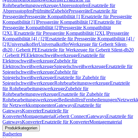
Rohrbearbeitungswerkzeuge
Abpressstopfen
Ersatzteile für
Abpressstopfen
Prüfmittel
Zubehör
Pressgeräte
Ersatzteile für
Pressgeräte
Pressgeräte Kompatibilität [1]
Ersatzteile für Pressgeräte
Kompatibilität [1]
Pressgeräte Kompatibilität [2]
Ersatzteile für
Pressgeräte Kompatibilität [2]
Pressgeräte Kompatibilität
[2XL]
Ersatzteile für Pressgeräte Kompatibilität [2XL]
Pressgeräte
Kompatibilität [4] / [2]
Ersatzteile für Pressgeräte Kompatibilität [4] /
[2]
Universalkoffer
Universalkoffer
Werkzeuge für Geberit Silent-
db20 / Geberit PE
Ersatzteile für Werkzeuge für Geberit Silent-db20
/ Geberit PE
Elektroschweißwerkzeuge
Ersatzteile für
Elektroschweißwerkzeuge
Zubehör für
Elektroschweißwerkzeuge
Spiegelschweißwerkzeuge
Ersatzteile für
Spiegelschweißwerkzeuge
Zubehör für
Spiegelschweißwerkzeuge
Ersatzteile für Zubehör für
Spiegelschweißwerkzeuge
Rohrbearbeitungswerkzeuge
Ersatzteile
für Rohrbearbeitungswerkzeuge
Zubehör für
Rohrbearbeitungswerkzeuge
Ersatzteile für Zubehör für
Rohrbearbeitungswerkzeuge
Bedienhilfen
Fernbedienungen
Netzwerk
für Netzwerkkomponenten
Gateways
Ersatzteile für
Gateways
Konverter
Ersatzteile für
Konverter
Montagematerial
Geberit Connect
Gateways
Ersatzteile für
Gateways
Konverter
Ersatzteile für Konverter
Montagematerial
Produktkategorien
Badserien