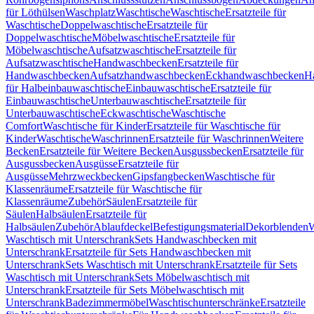
für Löthülsen
Waschplatz
Waschtische
Waschtische
Ersatzteile für
Waschtische
Doppelwaschtische
Ersatzteile für
Doppelwaschtische
Möbelwaschtische
Ersatzteile für
Möbelwaschtische
Aufsatzwaschtische
Ersatzteile für
Aufsatzwaschtische
Handwaschbecken
Ersatzteile für
Handwaschbecken
Aufsatzhandwaschbecken
Eckhandwaschbecken
H
für Halbeinbauwaschtische
Einbauwaschtische
Ersatzteile für
Einbauwaschtische
Unterbauwaschtische
Ersatzteile für
Unterbauwaschtische
Eckwaschtische
Waschtische
Comfort
Waschtische für Kinder
Ersatzteile für Waschtische für
Kinder
Waschtische
Waschrinnen
Ersatzteile für Waschrinnen
Weitere
Becken
Ersatzteile für Weitere Becken
Ausgussbecken
Ersatzteile für
Ausgussbecken
Ausgüsse
Ersatzteile für
Ausgüsse
Mehrzweckbecken
Gipsfangbecken
Waschtische für
Klassenräume
Ersatzteile für Waschtische für
Klassenräume
Zubehör
Säulen
Ersatzteile für
Säulen
Halbsäulen
Ersatzteile für
Halbsäulen
Zubehör
Ablaufdeckel
Befestigungsmaterial
Dekorblenden
W
Waschtisch mit Unterschrank
Sets Handwaschbecken mit
Unterschrank
Ersatzteile für Sets Handwaschbecken mit
Unterschrank
Sets Waschtisch mit Unterschrank
Ersatzteile für Sets
Waschtisch mit Unterschrank
Sets Möbelwaschtisch mit
Unterschrank
Ersatzteile für Sets Möbelwaschtisch mit
Unterschrank
Badezimmermöbel
Waschtischunterschränke
Ersatzteile