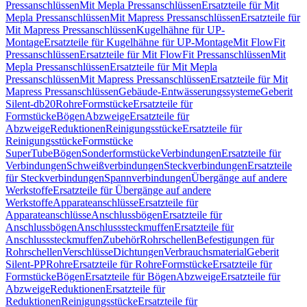
Pressanschlüssen
Mit Mepla Pressanschlüssen
Ersatzteile für Mit
Mepla Pressanschlüssen
Mit Mapress Pressanschlüssen
Ersatzteile für
Mit Mapress Pressanschlüssen
Kugelhähne für UP-
Montage
Ersatzteile für Kugelhähne für UP-Montage
Mit FlowFit
Pressanschlüssen
Ersatzteile für Mit FlowFit Pressanschlüssen
Mit
Mepla Pressanschlüssen
Ersatzteile für Mit Mepla
Pressanschlüssen
Mit Mapress Pressanschlüssen
Ersatzteile für Mit
Mapress Pressanschlüssen
Gebäude-Entwässerungssysteme
Geberit
Silent-db20
Rohre
Formstücke
Ersatzteile für
Formstücke
Bögen
Abzweige
Ersatzteile für
Abzweige
Reduktionen
Reinigungsstücke
Ersatzteile für
Reinigungsstücke
Formstücke
SuperTube
Bögen
Sonderformstücke
Verbindungen
Ersatzteile für
Verbindungen
Schweißverbindungen
Steckverbindungen
Ersatzteile
für Steckverbindungen
Spannverbindungen
Übergänge auf andere
Werkstoffe
Ersatzteile für Übergänge auf andere
Werkstoffe
Apparateanschlüsse
Ersatzteile für
Apparateanschlüsse
Anschlussbögen
Ersatzteile für
Anschlussbögen
Anschlusssteckmuffen
Ersatzteile für
Anschlusssteckmuffen
Zubehör
Rohrschellen
Befestigungen für
Rohrschellen
Verschlüsse
Dichtungen
Verbrauchsmaterial
Geberit
Silent-PP
Rohre
Ersatzteile für Rohre
Formstücke
Ersatzteile für
Formstücke
Bögen
Ersatzteile für Bögen
Abzweige
Ersatzteile für
Abzweige
Reduktionen
Ersatzteile für
Reduktionen
Reinigungsstücke
Ersatzteile für