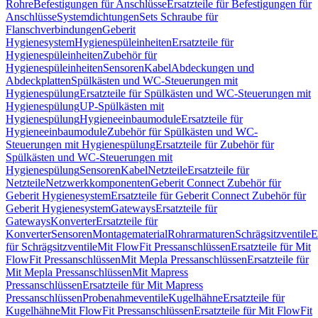
Rohre
Befestigungen für Anschlüsse
Ersatzteile für Befestigungen für
Anschlüsse
Systemdichtungen
Sets Schraube für
Flanschverbindungen
Geberit
Hygienesystem
Hygienespüleinheiten
Ersatzteile für
Hygienespüleinheiten
Zubehör für
Hygienespüleinheiten
Sensoren
Kabel
Abdeckungen und
Abdeckplatten
Spülkästen und WC-Steuerungen mit
Hygienespülung
Ersatzteile für Spülkästen und WC-Steuerungen mit
Hygienespülung
UP-Spülkästen mit
Hygienespülung
Hygieneeinbaumodule
Ersatzteile für
Hygieneeinbaumodule
Zubehör für Spülkästen und WC-
Steuerungen mit Hygienespülung
Ersatzteile für Zubehör für
Spülkästen und WC-Steuerungen mit
Hygienespülung
Sensoren
Kabel
Netzteile
Ersatzteile für
Netzteile
Netzwerkkomponenten
Geberit Connect Zubehör für
Geberit Hygienesystem
Ersatzteile für Geberit Connect Zubehör für
Geberit Hygienesystem
Gateways
Ersatzteile für
Gateways
Konverter
Ersatzteile für
Konverter
Sensoren
Montagematerial
Rohrarmaturen
Schrägsitzventile
E
für Schrägsitzventile
Mit FlowFit Pressanschlüssen
Ersatzteile für Mit
FlowFit Pressanschlüssen
Mit Mepla Pressanschlüssen
Ersatzteile für
Mit Mepla Pressanschlüssen
Mit Mapress
Pressanschlüssen
Ersatzteile für Mit Mapress
Pressanschlüssen
Probenahmeventile
Kugelhähne
Ersatzteile für
Kugelhähne
Mit FlowFit Pressanschlüssen
Ersatzteile für Mit FlowFit