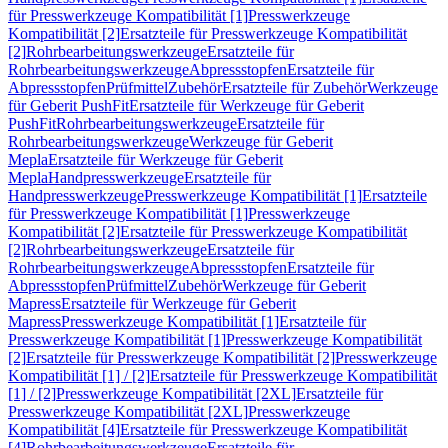
für Presswerkzeuge Kompatibilität [1]
Presswerkzeuge
Kompatibilität [2]
Ersatzteile für Presswerkzeuge Kompatibilität
[2]
Rohrbearbeitungswerkzeuge
Ersatzteile für
Rohrbearbeitungswerkzeuge
Abpressstopfen
Ersatzteile für
Abpressstopfen
Prüfmittel
Zubehör
Ersatzteile für Zubehör
Werkzeuge
für Geberit PushFit
Ersatzteile für Werkzeuge für Geberit
PushFit
Rohrbearbeitungswerkzeuge
Ersatzteile für
Rohrbearbeitungswerkzeuge
Werkzeuge für Geberit
Mepla
Ersatzteile für Werkzeuge für Geberit
Mepla
Handpresswerkzeuge
Ersatzteile für
Handpresswerkzeuge
Presswerkzeuge Kompatibilität [1]
Ersatzteile
für Presswerkzeuge Kompatibilität [1]
Presswerkzeuge
Kompatibilität [2]
Ersatzteile für Presswerkzeuge Kompatibilität
[2]
Rohrbearbeitungswerkzeuge
Ersatzteile für
Rohrbearbeitungswerkzeuge
Abpressstopfen
Ersatzteile für
Abpressstopfen
Prüfmittel
Zubehör
Werkzeuge für Geberit
Mapress
Ersatzteile für Werkzeuge für Geberit
Mapress
Presswerkzeuge Kompatibilität [1]
Ersatzteile für
Presswerkzeuge Kompatibilität [1]
Presswerkzeuge Kompatibilität
[2]
Ersatzteile für Presswerkzeuge Kompatibilität [2]
Presswerkzeuge
Kompatibilität [1] / [2]
Ersatzteile für Presswerkzeuge Kompatibilität
[1] / [2]
Presswerkzeuge Kompatibilität [2XL]
Ersatzteile für
Presswerkzeuge Kompatibilität [2XL]
Presswerkzeuge
Kompatibilität [4]
Ersatzteile für Presswerkzeuge Kompatibilität
[4]
Rohrbearbeitungswerkzeuge
Ersatzteile für