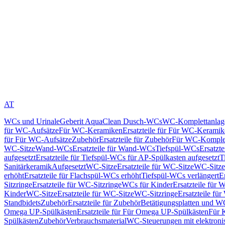
AT
WCs und Urinale
Geberit AquaClean Dusch-WCs
WC-Komplettanlag
für WC-Aufsätze
Für WC-Keramiken
Ersatzteile für Für WC-Kerami
für Für WC-Aufsätze
Zubehör
Ersatzteile für Zubehör
Für WC-Komplet
WC-Sitze
Wand-WCs
Ersatzteile für Wand-WCs
Tiefspül-WCs
Ersatzt
aufgesetzt
Ersatzteile für Tiefspül-WCs für AP-Spülkasten aufgesetzt
T
Sanitärkeramik
Aufgesetzt
WC-Sitze
Ersatzteile für WC-Sitze
WC-Sitze
erhöht
Ersatzteile für Flachspül-WCs erhöht
Tiefspül-WCs verlängert
E
Sitzringe
Ersatzteile für WC-Sitzringe
WCs für Kinder
Ersatzteile für 
Kinder
WC-Sitze
Ersatzteile für WC-Sitze
WC-Sitzringe
Ersatzteile fü
Standbidets
Zubehör
Ersatzteile für Zubehör
Betätigungsplatten und W
Omega UP-Spülkästen
Ersatzteile für Für Omega UP-Spülkästen
Für 
Spülkästen
Zubehör
Verbrauchsmaterial
WC-Steuerungen mit elektroni