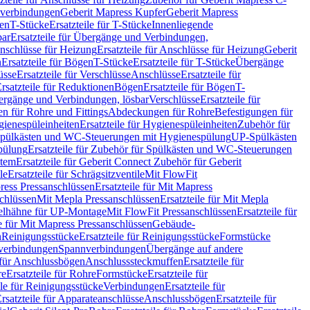
hverbindungen
Geberit Mapress Kupfer
Geberit Mapress
gen
T-Stücke
Ersatzteile für T-Stücke
Innenliegende
bar
Ersatzteile für Übergänge und Verbindungen,
nschlüsse für Heizung
Ersatzteile für Anschlüsse für Heizung
Geberit
n
Ersatzteile für Bögen
T-Stücke
Ersatzteile für T-Stücke
Übergänge
üsse
Ersatzteile für Verschlüsse
Anschlüsse
Ersatzteile für
rsatzteile für Reduktionen
Bögen
Ersatzteile für Bögen
T-
bergänge und Verbindungen, lösbar
Verschlüsse
Ersatzteile für
n für Rohre und Fittings
Abdeckungen für Rohre
Befestigungen für
ienespüleinheiten
Ersatzteile für Hygienespüleinheiten
Zubehör für
r Spülkästen und WC-Steuerungen mit Hygienespülung
UP-Spülkästen
pülung
Ersatzteile für Zubehör für Spülkästen und WC-Steuerungen
stem
Ersatzteile für Geberit Connect Zubehör für Geberit
le
Ersatzteile für Schrägsitzventile
Mit FlowFit
ress Pressanschlüssen
Ersatzteile für Mit Mapress
schlüssen
Mit Mepla Pressanschlüssen
Ersatzteile für Mit Mepla
gelhähne für UP-Montage
Mit FlowFit Pressanschlüssen
Ersatzteile für
le für Mit Mapress Pressanschlüssen
Gebäude-
n
Reinigungsstücke
Ersatzteile für Reinigungsstücke
Formstücke
ckverbindungen
Spannverbindungen
Übergänge auf andere
e für Anschlussbögen
Anschlusssteckmuffen
Ersatzteile für
re
Ersatzteile für Rohre
Formstücke
Ersatzteile für
ile für Reinigungsstücke
Verbindungen
Ersatzteile für
rsatzteile für Apparateanschlüsse
Anschlussbögen
Ersatzteile für