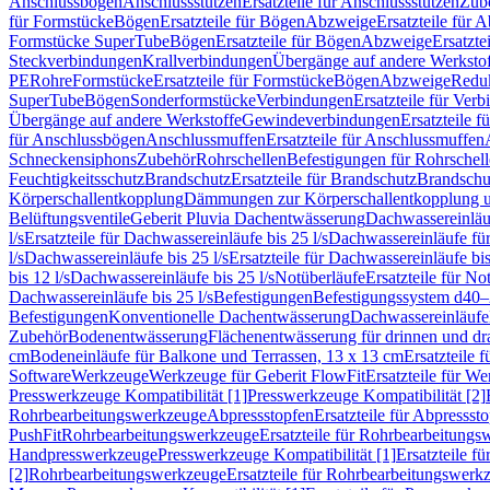
Anschlussbögen
Anschlussstutzen
Ersatzteile für Anschlussstutzen
Zub
für Formstücke
Bögen
Ersatzteile für Bögen
Abzweige
Ersatzteile für 
Formstücke SuperTube
Bögen
Ersatzteile für Bögen
Abzweige
Ersatzte
Steckverbindungen
Krallverbindungen
Übergänge auf andere Werksto
PE
Rohre
Formstücke
Ersatzteile für Formstücke
Bögen
Abzweige
Redu
SuperTube
Bögen
Sonderformstücke
Verbindungen
Ersatzteile für Ver
Übergänge auf andere Werkstoffe
Gewindeverbindungen
Ersatzteile 
für Anschlussbögen
Anschlussmuffen
Ersatzteile für Anschlussmuffen
Schneckensiphons
Zubehör
Rohrschellen
Befestigungen für Rohrschel
Feuchtigkeitsschutz
Brandschutz
Ersatzteile für Brandschutz
Brandschu
Körperschallentkopplung
Dämmungen zur Körperschallentkopplung 
Belüftungsventile
Geberit Pluvia Dachentwässerung
Dachwassereinläu
l/s
Ersatzteile für Dachwassereinläufe bis 25 l/s
Dachwassereinläufe fü
l/s
Dachwassereinläufe bis 25 l/s
Ersatzteile für Dachwassereinläufe bis
bis 12 l/s
Dachwassereinläufe bis 25 l/s
Notüberläufe
Ersatzteile für No
Dachwassereinläufe bis 25 l/s
Befestigungen
Befestigungssystem d40
Befestigungen
Konventionelle Dachentwässerung
Dachwassereinläufe
Zubehör
Bodenentwässerung
Flächenentwässerung für drinnen und d
cm
Bodeneinläufe für Balkone und Terrassen, 13 x 13 cm
Ersatzteile 
Software
Werkzeuge
Werkzeuge für Geberit FlowFit
Ersatzteile für W
Presswerkzeuge Kompatibilität [1]
Presswerkzeuge Kompatibilität [2]
Rohrbearbeitungswerkzeuge
Abpressstopfen
Ersatzteile für Abpressst
PushFit
Rohrbearbeitungswerkzeuge
Ersatzteile für Rohrbearbeitung
Handpresswerkzeuge
Presswerkzeuge Kompatibilität [1]
Ersatzteile f
[2]
Rohrbearbeitungswerkzeuge
Ersatzteile für Rohrbearbeitungswerk