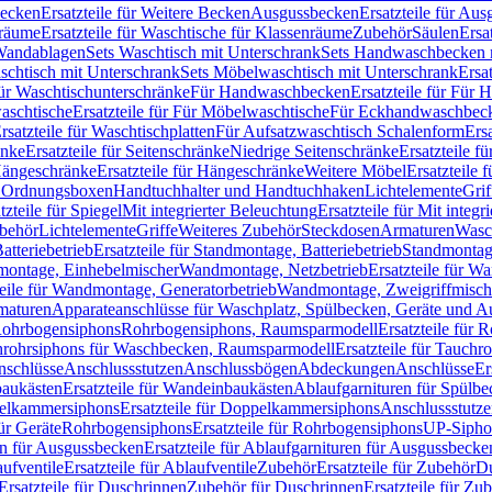
Becken
Ersatzteile für Weitere Becken
Ausgussbecken
Ersatzteile für Au
nräume
Ersatzteile für Waschtische für Klassenräume
Zubehör
Säulen
Ersa
andablagen
Sets Waschtisch mit Unterschrank
Sets Handwaschbecken 
aschtisch mit Unterschrank
Sets Möbelwaschtisch mit Unterschrank
Ersa
für Waschtischunterschränke
Für Handwaschbecken
Ersatzteile für Für
aschtische
Ersatzteile für Für Möbelwaschtische
Für Eckhandwaschbec
rsatzteile für Waschtischplatten
Für Aufsatzwaschtisch Schalenform
Ers
änke
Ersatzteile für Seitenschränke
Niedrige Seitenschränke
Ersatzteile f
ängeschränke
Ersatzteile für Hängeschränke
Weitere Möbel
Ersatzteile 
d Ordnungsboxen
Handtuchhalter und Handtuchhaken
Lichtelemente
Grif
tzteile für Spiegel
Mit integrierter Beleuchtung
Ersatzteile für Mit integr
behör
Lichtelemente
Griffe
Weiteres Zubehör
Steckdosen
Armaturen
Wasc
tteriebetrieb
Ersatzteile für Standmontage, Batteriebetrieb
Standmontage
dmontage, Einhebelmischer
Wandmontage, Netzbetrieb
Ersatzteile für W
teile für Wandmontage, Generatorbetrieb
Wandmontage, Zweigriffmisch
rmaturen
Apparateanschlüsse für Waschplatz, Spülbecken, Geräte und 
 Rohrbogensiphons
Rohrbogensiphons, Raumsparmodell
Ersatzteile für
rohrsiphons für Waschbecken, Raumsparmodell
Ersatzteile für Tauch
nschlüsse
Anschlussstutzen
Anschlussbögen
Abdeckungen
Anschlüsse
Er
aukästen
Ersatzteile für Wandeinbaukästen
Ablaufgarnituren für Spülb
elkammersiphons
Ersatzteile für Doppelkammersiphons
Anschlussstutz
für Geräte
Rohrbogensiphons
Ersatzteile für Rohrbogensiphons
UP-Sipho
en für Ausgussbecken
Ersatzteile für Ablaufgarnituren für Ausgussbecke
ufventile
Ersatzteile für Ablaufventile
Zubehör
Ersatzteile für Zubehör
D
Ersatzteile für Duschrinnen
Zubehör für Duschrinnen
Ersatzteile für Zu