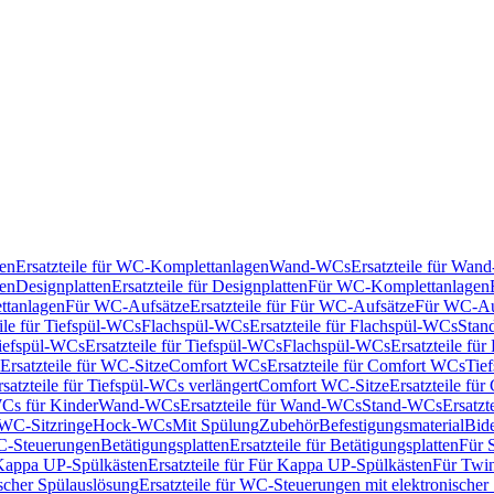
en
Ersatzteile für WC-Komplettanlagen
Wand-WCs
Ersatzteile für Wa
ken
Designplatten
Ersatzteile für Designplatten
Für WC-Komplettanlagen
tanlagen
Für WC-Aufsätze
Ersatzteile für Für WC-Aufsätze
Für WC-Au
eile für Tiefspül-WCs
Flachspül-WCs
Ersatzteile für Flachspül-WCs
Stan
iefspül-WCs
Ersatzteile für Tiefspül-WCs
Flachspül-WCs
Ersatzteile fü
Ersatzteile für WC-Sitze
Comfort WCs
Ersatzteile für Comfort WCs
Tie
rsatzteile für Tiefspül-WCs verlängert
Comfort WC-Sitze
Ersatzteile fü
WCs für Kinder
Wand-WCs
Ersatzteile für Wand-WCs
Stand-WCs
Ersatzt
r WC-Sitzringe
Hock-WCs
Mit Spülung
Zubehör
Befestigungsmaterial
Bide
C-Steuerungen
Betätigungsplatten
Ersatzteile für Betätigungsplatten
Für 
Kappa UP-Spülkästen
Ersatzteile für Für Kappa UP-Spülkästen
Für Twin
scher Spülauslösung
Ersatzteile für WC-Steuerungen mit elektronischer