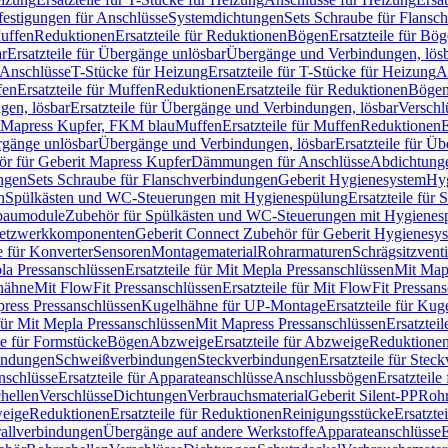
festigungen für Anschlüsse
Systemdichtungen
Sets Schraube für Flansc
Muffen
Reduktionen
Ersatzteile für Reduktionen
Bögen
Ersatzteile für Bö
r
Ersatzteile für Übergänge unlösbar
Übergänge und Verbindungen, lös
r Anschlüsse
T-Stücke für Heizung
Ersatzteile für T-Stücke für Heizung
A
fen
Ersatzteile für Muffen
Reduktionen
Ersatzteile für Reduktionen
Böge
gen, lösbar
Ersatzteile für Übergänge und Verbindungen, lösbar
Verschl
it Mapress Kupfer, FKM blau
Muffen
Ersatzteile für Muffen
Reduktionen
E
ergänge unlösbar
Übergänge und Verbindungen, lösbar
Ersatzteile für Ü
hör für Geberit Mapress Kupfer
Dämmungen für Anschlüsse
Abdichtunge
ngen
Sets Schraube für Flanschverbindungen
Geberit Hygienesystem
Hyg
n
Spülkästen und WC-Steuerungen mit Hygienespülung
Ersatzteile fü
nbaumodule
Zubehör für Spülkästen und WC-Steuerungen mit Hygienes
etzwerkkomponenten
Geberit Connect Zubehör für Geberit Hygienesy
e für Konverter
Sensoren
Montagematerial
Rohrarmaturen
Schrägsitzventi
la Pressanschlüssen
Ersatzteile für Mit Mepla Pressanschlüssen
Mit Map
lhähne
Mit FlowFit Pressanschlüssen
Ersatzteile für Mit FlowFit Pressan
press Pressanschlüssen
Kugelhähne für UP-Montage
Ersatzteile für Ku
 für Mit Mepla Pressanschlüssen
Mit Mapress Pressanschlüssen
Ersatztei
le für Formstücke
Bögen
Abzweige
Ersatzteile für Abzweige
Reduktione
bindungen
Schweißverbindungen
Steckverbindungen
Ersatzteile für Ste
nschlüsse
Ersatzteile für Apparateanschlüsse
Anschlussbögen
Ersatzteil
hellen
Verschlüsse
Dichtungen
Verbrauchsmaterial
Geberit Silent-PP
Roh
weige
Reduktionen
Ersatzteile für Reduktionen
Reinigungsstücke
Ersatzte
allverbindungen
Übergänge auf andere Werkstoffe
Apparateanschlüsse
E