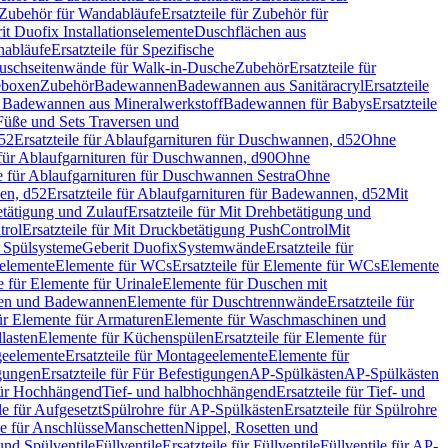
Zubehör für Wandabläufe
Ersatzteile für Zubehör für
t Duofix Installationselemente
Duschflächen aus
nabläufe
Ersatzteile für Spezifische
 Duschseitenwände für Walk-in-Dusche
Zubehör
Ersatzteile für
geboxen
Zubehör
Badewannen
Badewannen aus Sanitäracryl
Ersatzteile
ür Badewannen aus Mineralwerkstoff
Badewannen für Babys
Ersatzteile
s Füße und Sets Traversen und
d52
Ersatzteile für Ablaufgarnituren für Duschwannen, d52
Ohne
e für Ablaufgarnituren für Duschwannen, d90
Ohne
le für Ablaufgarnituren für Duschwannen Sestra
Ohne
en, d52
Ersatzteile für Ablaufgarnituren für Badewannen, d52
Mit
tätigung und Zulauf
Ersatzteile für Mit Drehbetätigung und
trol
Ersatzteile für Mit Druckbetätigung PushControl
Mit
d Spülsysteme
Geberit Duofix
Systemwände
Ersatzteile für
eelemente
Elemente für WCs
Ersatzteile für Elemente für WCs
Elemente
le für Elemente für Urinale
Elemente für Duschen mit
chen und Badewannen
Elemente für Duschtrennwände
Ersatzteile für
für Elemente für Armaturen
Elemente für Waschmaschinen und
llasten
Elemente für Küchenspülen
Ersatzteile für Elemente für
eelemente
Ersatzteile für Montageelemente
Elemente für
gungen
Ersatzteile für Für Befestigungen
AP-Spülkästen
AP-Spülkästen
 für Hochhängend
Tief- und halbhochhängend
Ersatzteile für Tief- und
le für Aufgesetzt
Spülrohre für AP-Spülkästen
Ersatzteile für Spülrohre
le für Anschlüsse
Manschetten
Nippel, Rosetten und
und Spülventile
Füllventile
Ersatzteile für Füllventile
Füllventile für AP-