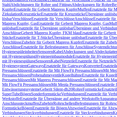
Stahl
Abdichtungen für Rohre und Fittings
Abdeckungen für Rohre
Be
Kupfer
Ersatzteile für Geberit Mapress Kupfer
Muffen
Ersatzteile für 
Zirkulation
Kreuzstücke
Ersatzteile für Kreuzstücke
Übergänge unlösba
lösbar
Verschlüsse
Ersatzteile für Verschlüsse
Anschlüsse
Ersatzteile fü
Mapress Kupfer, Gas
Ersatzteile für Geberit Mapress Kupfer, Gas
Muf
unlösbar
Ersatzteile für Übergänge unlösbar
Übergänge und Verbindun
Anschlüsse
Geberit Mapress Kupfer, FKM blau
Ersatzteile für Geber
Stücke
Ersatzteile für T-Stücke
Übergänge unlösbar
Ersatzteile für Üb
Verschlüsse
Zubehör für Geberit Mapress Kupfer
Ersatzteile für Zube
Anschlüsse
Ersatzteile für Befestigungen für Anschlüsse
Systemdichtu
Hygienespüleinheiten
Sensoren
Kabel
Abdeckungen und Abdeckplatte
mit Hygienespülung
Hygieneeinbaumodule
Ersatzteile für Hygieneei
mit Hygienespülung
Sensoren
Kabel
Netzteile
Ersatzteile für Netzteile
N
Hygienesystem
Gateways
Ersatzteile für Gateways
Konverter
Ersatzteil
Pressanschlüssen
Ersatzteile für Mit FlowFit Pressanschlüssen
Mit Mep
Pressanschlüssen
Probenahmeventile
Kugelhähne
Ersatzteile für Kuge
Pressanschlüssen
Mit Mapress Pressanschlüssen
Ersatzteile für Mit Ma
Mit FlowFit Pressanschlüssen
Mit Mepla Pressanschlüssen
Ersatzteile
Entwässerungssysteme
Geberit Silent-db20
Rohre
Formstücke
Ersatztei
SuperTube
Bögen
Sonderformstücke
Verbindungen
Ersatzteile für Ver
Werkstoffe
Ersatzteile für Übergänge auf andere Werkstoffe
Apparatea
Anschlusssteckmuffen
Zubehör
Rohrschellen
Befestigungen für Rohrsc
Formstücke
Bögen
Ersatzteile für Bögen
Abzweige
Ersatzteile für Abz
Verbindungen
Steckverbindungen
Ersatzteile für Steckverbindungen
Kr