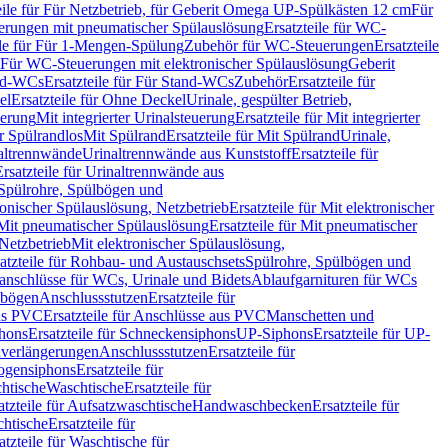
eile für Für Netzbetrieb, für Geberit Omega UP-Spülkästen 12 cm
Für
rungen mit pneumatischer Spülauslösung
Ersatzteile für WC-
ile für Für 1-Mengen-Spülung
Zubehör für WC-Steuerungen
Ersatzteile
ür Für WC-Steuerungen mit elektronischer Spülauslösung
Geberit
nd-WCs
Ersatzteile für Für Stand-WCs
Zubehör
Ersatzteile für
el
Ersatzteile für Ohne Deckel
Urinale, gespülter Betrieb,
uerung
Mit integrierter Urinalsteuerung
Ersatzteile für Mit integrierter
ür Spülrandlos
Mit Spülrand
Ersatzteile für Mit Spülrand
Urinale,
naltrennwände
Urinaltrennwände aus Kunststoff
Ersatzteile für
Ersatzteile für Urinaltrennwände aus
r Spülrohre, Spülbögen und
ronischer Spülauslösung, Netzbetrieb
Ersatzteile für Mit elektronischer
Mit pneumatischer Spülauslösung
Ersatzteile für Mit pneumatischer
 Netzbetrieb
Mit elektronischer Spülauslösung,
atzteile für Rohbau- und Austauschsets
Spülrohre, Spülbögen und
anschlüsse für WCs, Urinale und Bidets
Ablaufgarnituren für WCs
ssbögen
Anschlussstutzen
Ersatzteile für
us PVC
Ersatzteile für Anschlüsse aus PVC
Manschetten und
hons
Ersatzteile für Schneckensiphons
UP-Siphons
Ersatzteile für UP-
enverlängerungen
Anschlussstutzen
Ersatzteile für
ogensiphons
Ersatzteile für
htische
Waschtische
Ersatzteile für
atzteile für Aufsatzwaschtische
Handwaschbecken
Ersatzteile für
htische
Ersatzteile für
atzteile für Waschtische für