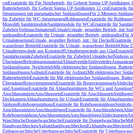
cm
Ersatzteile für Für Netzbetrieb, für Geberit Sigma UP-Spülkästen 
Batteriebetrieb, für Geberit Sigma UP-Spülkästen 12 cm
Ersatzteile f
Steuerungen mit pneumatischer Spülauslösung
Für 2-Mengen-Spülun
für Zubehör für WC-Steuerungen
Rohbausets
Ersatzteile für Rohbause
Monolith Sanitärmodule
Sanitärmodule für WCs
Ersatzteile für Sanit
Zubehör
Verbrauchsmaterial
Urinale
Urinale, gespülter Betrieb, mit Sp
spülrandlos
Ersatzteile für Urinale, gespülter Betrieb, spülrandlos
Für A
Urinalsteuerung
Urinale, gespülter Betrieb, mit / für Deckel
Ersatzteile
wasserloser Betrieb
Ersatzteile für Urinale, wasserloser Betrieb
Ohne D
Urinaltrennwände aus Kunststoff
Urinaltrennwände aus Glas
Ersatztei
Sanitärkeramik
Zubehör
Ersatzteile für Zubehör
Urinaldeckel
Siphons u
Übergänge
Befestigungsmaterial
Ablaufventile
Spülverteiler
Apparatean
Spülauslösung, Netzbetrieb
Mit elektronischer Spülauslösung, Batterie
Spülauslösung
Aufputz
Ersatzteile für Aufputz
Mit elektronischer Spül
Batteriebetrieb
Ersatzteile für Mit elektronischer Spülauslösung, Batter
Übergänge
Renovierungssets
Ersatzteile für Renovierungssets
Abdeckpl
und Ausgüsse
Ersatzteile für Ablaufgarnituren für WCs und Ausgüsse
Anschlussstutzen
Anschlusssets
Ersatzteile für Anschlusssets
Spülbogen
Deckkappen
Ablaufgarnituren für Urinale
Ersatzteile für Ablaufgarnitu
Siphons
Rohrbogensiphons
Ersatzteile für Rohrbogensiphons
Spülrohr
Anschlussstutzen
Anschlussbögen
Ersatzteile für Anschlussbögen
Ablau
Rohrbogensiphons
Anschlussstutzen
Anschlussbögen
Abdeckungen
An
Waschtische
Doppelwaschtische
Ersatzteile für Doppelwaschtische
Möb
Handwaschbecken
Aufsatzhandwaschbecken
Eckhandwaschbecken
H
Einbauwaschtische
Unterbauwaschtische
Ersatzteile für Unterbauwasc