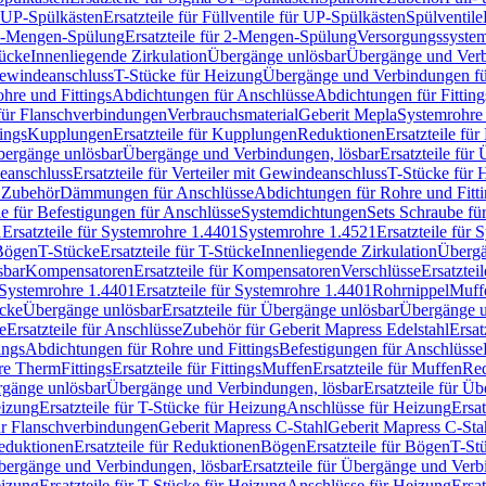
r UP-Spülkästen
Ersatzteile für Füllventile für UP-Spülkästen
Spülventile
-Mengen-Spülung
Ersatzteile für 2-Mengen-Spülung
Versorgungssyste
ücke
Innenliegende Zirkulation
Übergänge unlösbar
Übergänge und Verb
Gewindeanschluss
T-Stücke für Heizung
Übergänge und Verbindungen fü
hre und Fittings
Abdichtungen für Anschlüsse
Abdichtungen für Fitting
für Flanschverbindungen
Verbrauchsmaterial
Geberit Mepla
Systemrohr
tings
Kupplungen
Ersatzteile für Kupplungen
Reduktionen
Ersatzteile fü
Übergänge unlösbar
Übergänge und Verbindungen, lösbar
Ersatzteile fü
deanschluss
Ersatzteile für Verteiler mit Gewindeanschluss
T-Stücke für 
r Zubehör
Dämmungen für Anschlüsse
Abdichtungen für Rohre und Fitti
ile für Befestigungen für Anschlüsse
Systemdichtungen
Sets Schraube fü
1
Ersatzteile für Systemrohre 1.4401
Systemrohre 1.4521
Ersatzteile für
 Bögen
T-Stücke
Ersatzteile für T-Stücke
Innenliegende Zirkulation
Übergä
sbar
Kompensatoren
Ersatzteile für Kompensatoren
Verschlüsse
Ersatztei
Systemrohre 1.4401
Ersatzteile für Systemrohre 1.4401
Rohrnippel
Muff
ücke
Übergänge unlösbar
Ersatzteile für Übergänge unlösbar
Übergänge u
e
Ersatzteile für Anschlüsse
Zubehör für Geberit Mapress Edelstahl
Ersat
ings
Abdichtungen für Rohre und Fittings
Befestigungen für Anschlüsse
re Therm
Fittings
Ersatzteile für Fittings
Muffen
Ersatzteile für Muffen
Re
ergänge unlösbar
Übergänge und Verbindungen, lösbar
Ersatzteile für Ü
eizung
Ersatzteile für T-Stücke für Heizung
Anschlüsse für Heizung
Ersat
ür Flanschverbindungen
Geberit Mapress C-Stahl
Geberit Mapress C-Sta
eduktionen
Ersatzteile für Reduktionen
Bögen
Ersatzteile für Bögen
T-St
ergänge und Verbindungen, lösbar
Ersatzteile für Übergänge und Verb
eizung
Ersatzteile für T-Stücke für Heizung
Anschlüsse für Heizung
Ersat