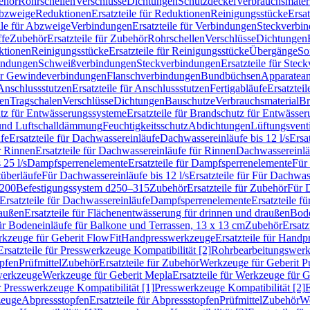
ehör
Rohrschellen
Verschlüsse
Dichtungen
Schutzdeckel
Verbrauchsmater
Abzweige
Reduktionen
Ersatzteile für Reduktionen
Reinigungsstücke
Ersat
ile für Abzweige
Verbindungen
Ersatzteile für Verbindungen
Steckverbi
ffe
Zubehör
Ersatzteile für Zubehör
Rohrschellen
Verschlüsse
Dichtungen
ktionen
Reinigungsstücke
Ersatzteile für Reinigungsstücke
Übergänge
So
bindungen
Schweißverbindungen
Steckverbindungen
Ersatzteile für Ste
für Gewindeverbindungen
Flanschverbindungen
Bundbüchsen
Apparatean
Anschlussstutzen
Ersatzteile für Anschlussstutzen
Fertigabläufe
Ersatzteil
len
Tragschalen
Verschlüsse
Dichtungen
Bauschutze
Verbrauchsmaterial
Br
tz für Entwässerungssysteme
Ersatzteile für Brandschutz für Entwässe
und Luftschalldämmung
Feuchtigkeitsschutz
Abdichtungen
Lüftungsvent
fe
Ersatzteile für Dachwassereinläufe
Dachwassereinläufe bis 12 l/s
Ersa
r Rinnen
Ersatzteile für Dachwassereinläufe für Rinnen
Dachwassereinläu
 25 l/s
Dampfsperrenelemente
Ersatzteile für Dampfsperrenelemente
Für 
tüberläufe
Für Dachwassereinläufe bis 12 l/s
Ersatzteile für Für Dachwass
–200
Befestigungssystem d250–315
Zubehör
Ersatzteile für Zubehör
Für 
Ersatzteile für Dachwassereinläufe
Dampfsperrenelemente
Ersatzteile 
raußen
Ersatzteile für Flächenentwässerung für drinnen und draußen
Bode
für Bodeneinläufe für Balkone und Terrassen, 13 x 13 cm
Zubehör
Ersatz
erkzeuge für Geberit FlowFit
Handpresswerkzeuge
Ersatzteile für Hand
Ersatzteile für Presswerkzeuge Kompatibilität [2]
Rohrbearbeitungswer
opfen
Prüfmittel
Zubehör
Ersatzteile für Zubehör
Werkzeuge für Geberit P
swerkzeuge
Werkzeuge für Geberit Mepla
Ersatzteile für Werkzeuge für 
ür Presswerkzeuge Kompatibilität [1]
Presswerkzeuge Kompatibilität [2]
E
zeuge
Abpressstopfen
Ersatzteile für Abpressstopfen
Prüfmittel
Zubehör
We