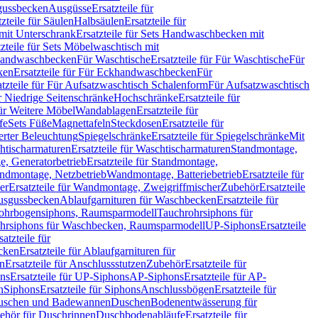
sgussbecken
Ausgüsse
Ersatzteile für
tzteile für Säulen
Halbsäulen
Ersatzteile für
mit Unterschrank
Ersatzteile für Sets Handwaschbecken mit
tzteile für Sets Möbelwaschtisch mit
 Handwaschbecken
Für Waschtische
Ersatzteile für Für Waschtische
Für
ken
Ersatzteile für Für Eckhandwaschbecken
Für
atzteile für Für Aufsatzwaschtisch Schalenform
Für Aufsatzwaschtisch
ür Niedrige Seitenschränke
Hochschränke
Ersatzteile für
für Weitere Möbel
Wandablagen
Ersatzteile für
fe
Sets Füße
Magnettafeln
Steckdosen
Ersatzteile für
ierter Beleuchtung
Spiegelschränke
Ersatzteile für Spiegelschränke
Mit
htischarmaturen
Ersatzteile für Waschtischarmaturen
Standmontage,
, Generatorbetrieb
Ersatzteile für Standmontage,
andmontage, Netzbetrieb
Wandmontage, Batteriebetrieb
Ersatzteile für
er
Ersatzteile für Wandmontage, Zweigriffmischer
Zubehör
Ersatzteile
Ausgussbecken
Ablaufgarnituren für Waschbecken
Ersatzteile für
 Rohrbogensiphons, Raumsparmodell
Tauchrohrsiphons für
rohrsiphons für Waschbecken, Raumsparmodell
UP-Siphons
Ersatzteile
satzteile für
ecken
Ersatzteile für Ablaufgarnituren für
en
Ersatzteile für Anschlussstutzen
Zubehör
Ersatzteile für
ns
Ersatzteile für UP-Siphons
AP-Siphons
Ersatzteile für AP-
n
Siphons
Ersatzteile für Siphons
Anschlussbögen
Ersatzteile für
uschen und Badewannen
Duschen
Bodenentwässerung für
behör für Duschrinnen
Duschbodenabläufe
Ersatzteile für