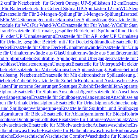
12 cm
Für Netzbetrieb, für Geberit Omega UP-Spülkästen 12 cm
Ersatzt
ür Für Batteriebetrieb, für Geberit Sigma UP-Spülkästen 12 cm
WC-Steue
g
Ersatzteile für Für 2-Mengen-Spülung
Für 1-Mengen-Spülung
Ersatzte
ts
Für WC-Steuerungen mit elektronischer Spülauslösung
Ersatzteile f
ärmodule für WCs
Für Wand-WCs
Ersatzteile für Für Wand-WCs
Für Sta
ülrand
Ersatzteile für Urinale, gespülter Betrieb, mit Spülrand
Ohne Deck
P- oder UP-Urinalsteuerung
Ersatzteile für Für AP- oder UP-Urinalste
 für Urinale, gespülter Betrieb, mit / für Deckel
Spülrandlos
Ersatzteile f
eckel
Ersatzteile für Ohne Deckel
Urinaltrennwände
Ersatzteile für Uri
le für Urinaltrennwände aus Glas
Urinaltrennwände aus Sanitärkeramik
nd Siphonzubehör
Spülrohre, Spülbögen und Übergänge
Ersatzteile fü
schlüsse
Urinalsteuerungen
Unterputz
Ersatzteile für Unterputz
Mit elekt
betrieb
Ersatzteile für Mit elektronischer Spülauslösung, Batteriebetrieb
auslösung, Netzbetrieb
Ersatzteile für Mit elektronischer Spülauslösung,
iebetrieb
Zubehör
Ersatzteile für Zubehör
Rohbau- und Austauschsets
Ers
atten
Für externe Steuerungen
Sonstiges Zubehör
Bedienhilfen
Apparate
Siphons
Ersatzteile für Siphons
Anschlussbögen
Ersatzteile für Anschlu
verlängerungen
Ersatzteile für Spülbogenverlängerungen
Anschlüsse a
ren für Urinale
Urinalsiphons
Ersatzteile für Urinalsiphons
Schneckensip
- und Spülbogenverlängerungen
Ersatzteile für Spülrohr- und Spülbog
fgarnituren für Bidets
Ersatzteile für Ablaufgarnituren für Bidets
Rohrb
schlüsse
Dichtungen
Löthülsen
Ersatzteile für Löthülsen
Waschplatz
Wasc
elwaschtische
Ersatzteile für Möbelwaschtische
Aufsatzwaschtische
Ers
albeinbauwaschtische
Ersatzteile für Halbeinbauwaschtische
Einbauwasc
htische
Eckwaschtische
Waschtische Comfort
Waschtische für Kinder
Ers