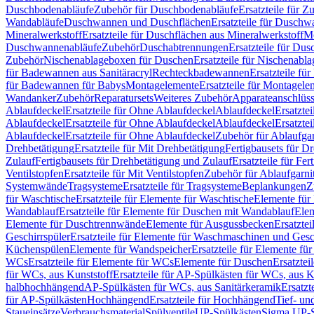
Duschbodenabläufe
Zubehör für Duschbodenabläufe
Ersatzteile für 
Wandabläufe
Duschwannen und Duschflächen
Ersatzteile für Dusch
Mineralwerkstoff
Ersatzteile für Duschflächen aus Mineralwerkstoff
Mo
Duschwannenabläufe
Zubehör
Duschabtrennungen
Ersatzteile für Du
Zubehör
Nischenablageboxen für Duschen
Ersatzteile für Nischenab
für Badewannen aus Sanitäracryl
Rechteckbadewannen
Ersatzteile f
für Badewannen für Babys
Montagelemente
Ersatzteile für Montagele
Wandanker
Zubehör
Reparatursets
Weiteres Zubehör
Apparateanschlüs
Ablaufdeckel
Ersatzteile für Ohne Ablaufdeckel
Ablaufdeckel
Ersatzte
Ablaufdeckel
Ersatzteile für Ohne Ablaufdeckel
Ablaufdeckel
Ersatzte
Ablaufdeckel
Ersatzteile für Ohne Ablaufdeckel
Zubehör für Ablaufga
Drehbetätigung
Ersatzteile für Mit Drehbetätigung
Fertigbausets für D
Zulauf
Fertigbausets für Drehbetätigung und Zulauf
Ersatzteile für Fe
Ventilstopfen
Ersatzteile für Mit Ventilstopfen
Zubehör für Ablaufgarn
Systemwände
Tragsysteme
Ersatzteile für Tragsysteme
Beplankungen
Z
für Waschtische
Ersatzteile für Elemente für Waschtische
Elemente für 
Wandablauf
Ersatzteile für Elemente für Duschen mit Wandablauf
Ele
Elemente für Duschtrennwände
Elemente für Ausgussbecken
Ersatzte
Geschirrspüler
Ersatzteile für Elemente für Waschmaschinen und Gesc
Küchenspülen
Elemente für Wandspeicher
Ersatzteile für Elemente fü
WCs
Ersatzteile für Elemente für WCs
Elemente für Duschen
Ersatztei
für WCs, aus Kunststoff
Ersatzteile für AP-Spülkästen für WCs, aus K
halbhochhängend
AP-Spülkästen für WCs, aus Sanitärkeramik
Ersatzt
für AP-Spülkästen
Hochhängend
Ersatzteile für Hochhängend
Tief- u
Staueinsätze
Verbrauchsmaterial
Spülventile
UP-Spülkästen
Sigma UP-S