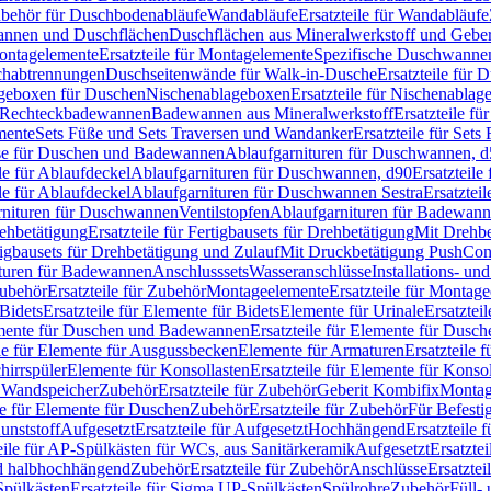
Zubehör für Duschbodenabläufe
Wandabläufe
Ersatzteile für Wandabläufe
wannen und Duschflächen
Duschflächen aus Mineralwerkstoff und Geberi
ntagelemente
Ersatzteile für Montagelemente
Spezifische Duschwanne
schabtrennungen
Duschseitenwände für Walk-in-Dusche
Ersatzteile für
lageboxen für Duschen
Nischenablageboxen
Ersatzteile für Nischenabla
ür Rechteckbadewannen
Badewannen aus Mineralwerkstoff
Ersatzteile f
mente
Sets Füße und Sets Traversen und Wandanker
Ersatzteile für Set
se für Duschen und Badewannen
Ablaufgarnituren für Duschwannen, 
ile für Ablaufdeckel
Ablaufgarnituren für Duschwannen, d90
Ersatzteil
ile für Ablaufdeckel
Ablaufgarnituren für Duschwannen Sestra
Ersatztei
rnituren für Duschwannen
Ventilstopfen
Ablaufgarnituren für Badewann
rehbetätigung
Ersatzteile für Fertigbausets für Drehbetätigung
Mit Drehbe
rtigbausets für Drehbetätigung und Zulauf
Mit Druckbetätigung PushCon
ituren für Badewannen
Anschlusssets
Wasseranschlüsse
Installations- un
ubehör
Ersatzteile für Zubehör
Montageelemente
Ersatzteile für Montag
Bidets
Ersatzteile für Elemente für Bidets
Elemente für Urinale
Ersatztei
mente für Duschen und Badewannen
Ersatzteile für Elemente für Dus
ile für Elemente für Ausgussbecken
Elemente für Armaturen
Ersatzteile 
hirrspüler
Elemente für Konsollasten
Ersatzteile für Elemente für Konso
r Wandspeicher
Zubehör
Ersatzteile für Zubehör
Geberit Kombifix
Montag
le für Elemente für Duschen
Zubehör
Ersatzteile für Zubehör
Für Befesti
unststoff
Aufgesetzt
Ersatzteile für Aufgesetzt
Hochhängend
Ersatzteile
eile für AP-Spülkästen für WCs, aus Sanitärkeramik
Aufgesetzt
Ersatztei
nd halbhochhängend
Zubehör
Ersatzteile für Zubehör
Anschlüsse
Ersatztei
pülkästen
Ersatzteile für Sigma UP-Spülkästen
Spülrohre
Zubehör
Füll- 