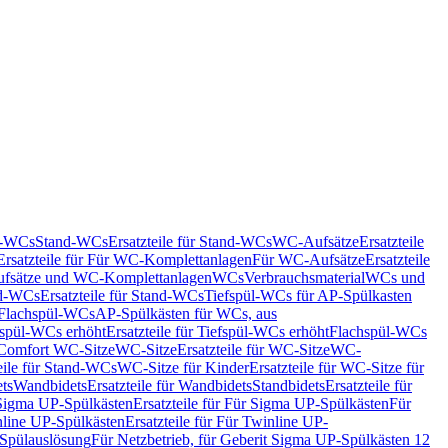
nd-WCs
Stand-WCs
Ersatzteile für Stand-WCs
WC-Aufsätze
Ersatzteile
Ersatzteile für Für WC-Komplettanlagen
Für WC-Aufsätze
Ersatzteile
fsätze und WC-Komplettanlagen
WCs
Verbrauchsmaterial
WCs und
d-WCs
Ersatzteile für Stand-WCs
Tiefspül-WCs für AP-Spülkasten
r Flachspül-WCs
AP-Spülkästen für WCs, aus
fspül-WCs erhöht
Ersatzteile für Tiefspül-WCs erhöht
Flachspül-WCs
r Comfort WC-Sitze
WC-Sitze
Ersatzteile für WC-Sitze
WC-
eile für Stand-WCs
WC-Sitze für Kinder
Ersatzteile für WC-Sitze für
ts
Wandbidets
Ersatzteile für Wandbidets
Standbidets
Ersatzteile für
Sigma UP-Spülkästen
Ersatzteile für Für Sigma UP-Spülkästen
Für
line UP-Spülkästen
Ersatzteile für Für Twinline UP-
 Spülauslösung
Für Netzbetrieb, für Geberit Sigma UP-Spülkästen 12