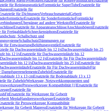
ial
Geberit Silent-Pro
Rohre
Ersatzteile für Rohre
Formstücke
Ersatzteile
zteile für Reinigungsstücke
Formstücke SuperTube
Ersatzteile für
ndungen
Ersatzteile für
Ersatzteile für Dichtungen
Verbrauchsmaterial
Geberit
nderformstücke
Ersatzteile für Sonderformstücke
Formstücke
ckverbindungen
Übergänge auf andere Werkstoffe
Ersatzteile für
schlüsse
Ersatzteile für Apparateanschlüsse
Anschlussbögen
Ersatzteile
e für Fertigabläufe
Schneckensiphons
Ersatzteile für
andschutz, Schallschutz und
rungssysteme
Schallschutz
Dämmungen zur
ile für Entwässerung
Belüftungsventile
Ersatzteile für
tzteile für Dachwassereinläufe bis 12 l/s
Dachwassereinläufe bis 25
fe bis 12 l/s
Ersatzteile für Dachwassereinläufe bis 12
Dachwassereinläufe bis 12 l/s
Ersatzteile für Für Dachwassereinläufe
ereinläufe bis 12 l/s
Dachwassereinläufe bis 25 l/s
Ersatzteile für
Dachwassereinläufe
Ersatzteile für Für Dachwassereinläufe
Für
für Dampfsperrenelemente
Zubehör
Ersatzteile für
nabläufe 13 x 13 cm
Ersatzteile für Bodenabläufe 13 x 13
teile für Zubehör
Werkzeuge, Netzwerkkomponenten und
presswerkzeuge
Presswerkzeuge Kompatibilität [1]
Ersatzteile für
kzeuge
Ersatzteile für
ushFit
Ersatzteile für Werkzeuge für Geberit
Geberit Mepla
Handpresswerkzeuge
Ersatzteile für
rsatzteile für Presswerkzeuge Kompatibilität
rkzeuge für Geberit Mapress
Ersatzteile für Werkzeuge für Geberit