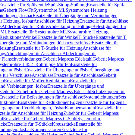
Ersatzteile für Spülventile
Spül-Stopp-Spülung
Ersatzteile für Spül-
me
Geberit FlowFit
Systemrohre ML
Systemrohre Heizung
indungen, lösbar
Ersatzteile für Übergänge und Verbindungen,
r Heizung, lösbar
Anschlüsse für Heizung
Ersatzteile für Anschlüsse
s
Abdeckungen für Rohre
Abdeckung für Fittings
Befestigungen für
e ML
Ersatzteile für Systemrohre ML
Systemrohre Heizung
r Reduktionen
Winkel
Ersatzteile für Winkel
T-Stücke
Ersatzteile für T-
r Übergänge und Verbindungen, lösbar
Verschlüsse
Ersatzteile für
Heizung
Ersatzteile für T-Stücke für Heizung
Anschlüsse für
ngs
Abdichtungen für Anschlüsse
Abdeckungen für
r Flanschverbindungen
Geberit Mapress Edelstahl
Geberit Mapress
 Systemrohre 1.4521
Rohrnippel
Muffen
Ersatzteile für
nge unlösbar
Ersatzteile für Übergänge unlösbar
Übergänge und
le für Verschlüsse
Anschlüsse
Ersatzteile für Anschlüsse
Geberit
en
Ersatzteile für Muffen
Reduktionen
Ersatzteile für
nd Verbindungen, lösbar
Ersatzteile für Übergänge und
zteile für Zubehör für Geberit Mapress Edelstahl
Schutzkappen für
Ersatzteile für Befestigungen für Anschlüsse
Systemdichtungen
Sets
duktionen
Ersatzteile für Reduktionen
Bögen
Ersatzteile für Bögen
T-
bergänge und Verbindungen, lösbar
Kompensatoren
Ersatzteile für
zteile für Anschlüsse für Heizung
Zubehör für Geberit Mapress
hl
Ersatzteile für Geberit Mapress C-Stahl
Systemrohre
ücke
Ersatzteile für T-Stücke
Kreuzstücke
Ersatzteile für
indungen, lösbar
Kompensatoren
Ersatzteile für
zteile für Anschlüsse für Heizung
Zubehör für Geberit Mapress C-