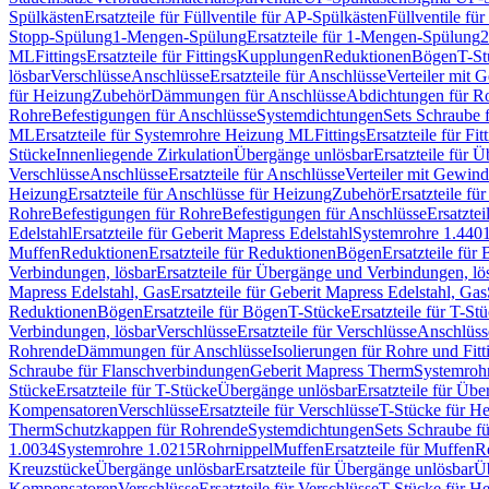
Spülkästen
Ersatzteile für Füllventile für AP-Spülkästen
Füllventile fü
Stopp-Spülung
1-Mengen-Spülung
Ersatzteile für 1-Mengen-Spülung
2
ML
Fittings
Ersatzteile für Fittings
Kupplungen
Reduktionen
Bögen
T-St
lösbar
Verschlüsse
Anschlüsse
Ersatzteile für Anschlüsse
Verteiler mit 
für Heizung
Zubehör
Dämmungen für Anschlüsse
Abdichtungen für Ro
Rohre
Befestigungen für Anschlüsse
Systemdichtungen
Sets Schraube 
ML
Ersatzteile für Systemrohre Heizung ML
Fittings
Ersatzteile für Fit
Stücke
Innenliegende Zirkulation
Übergänge unlösbar
Ersatzteile für 
Verschlüsse
Anschlüsse
Ersatzteile für Anschlüsse
Verteiler mit Gewin
Heizung
Ersatzteile für Anschlüsse für Heizung
Zubehör
Ersatzteile fü
Rohre
Befestigungen für Rohre
Befestigungen für Anschlüsse
Ersatzte
Edelstahl
Ersatzteile für Geberit Mapress Edelstahl
Systemrohre 1.440
Muffen
Reduktionen
Ersatzteile für Reduktionen
Bögen
Ersatzteile für
Verbindungen, lösbar
Ersatzteile für Übergänge und Verbindungen, lö
Mapress Edelstahl, Gas
Ersatzteile für Geberit Mapress Edelstahl, Gas
Reduktionen
Bögen
Ersatzteile für Bögen
T-Stücke
Ersatzteile für T-St
Verbindungen, lösbar
Verschlüsse
Ersatzteile für Verschlüsse
Anschlüss
Rohrende
Dämmungen für Anschlüsse
Isolierungen für Rohre und Fitt
Schraube für Flanschverbindungen
Geberit Mapress Therm
Systemroh
Stücke
Ersatzteile für T-Stücke
Übergänge unlösbar
Ersatzteile für Üb
Kompensatoren
Verschlüsse
Ersatzteile für Verschlüsse
T-Stücke für H
Therm
Schutzkappen für Rohrende
Systemdichtungen
Sets Schraube f
1.0034
Systemrohre 1.0215
Rohrnippel
Muffen
Ersatzteile für Muffen
R
Kreuzstücke
Übergänge unlösbar
Ersatzteile für Übergänge unlösbar
Üb
Kompensatoren
Verschlüsse
Ersatzteile für Verschlüsse
T-Stücke für H