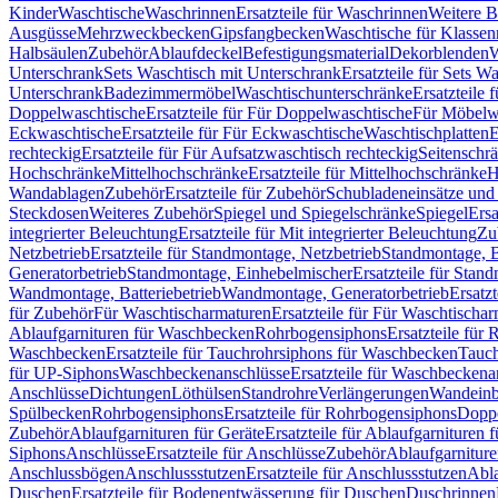
Kinder
Waschtische
Waschrinnen
Ersatzteile für Waschrinnen
Weitere 
Ausgüsse
Mehrzweckbecken
Gipsfangbecken
Waschtische für Klasse
Halbsäulen
Zubehör
Ablaufdeckel
Befestigungsmaterial
Dekorblenden
W
Unterschrank
Sets Waschtisch mit Unterschrank
Ersatzteile für Sets W
Unterschrank
Badezimmermöbel
Waschtischunterschränke
Ersatzteile 
Doppelwaschtische
Ersatzteile für Für Doppelwaschtische
Für Möbelw
Eckwaschtische
Ersatzteile für Für Eckwaschtische
Waschtischplatten
E
rechteckig
Ersatzteile für Für Aufsatzwaschtisch rechteckig
Seitenschr
Hochschränke
Mittelhochschränke
Ersatzteile für Mittelhochschränke
H
Wandablagen
Zubehör
Ersatzteile für Zubehör
Schubladeneinsätze un
Steckdosen
Weiteres Zubehör
Spiegel und Spiegelschränke
Spiegel
Ersa
integrierter Beleuchtung
Ersatzteile für Mit integrierter Beleuchtung
Zu
Netzbetrieb
Ersatzteile für Standmontage, Netzbetrieb
Standmontage, Ba
Generatorbetrieb
Standmontage, Einhebelmischer
Ersatzteile für Stan
Wandmontage, Batteriebetrieb
Wandmontage, Generatorbetrieb
Ersatz
für Zubehör
Für Waschtischarmaturen
Ersatzteile für Für Waschtischa
Ablaufgarnituren für Waschbecken
Rohrbogensiphons
Ersatzteile für
Waschbecken
Ersatzteile für Tauchrohrsiphons für Waschbecken
Tauch
für UP-Siphons
Waschbeckenanschlüsse
Ersatzteile für Waschbeckena
Anschlüsse
Dichtungen
Löthülsen
Standrohre
Verlängerungen
Wandeinb
Spülbecken
Rohrbogensiphons
Ersatzteile für Rohrbogensiphons
Dopp
Zubehör
Ablaufgarnituren für Geräte
Ersatzteile für Ablaufgarnituren 
Siphons
Anschlüsse
Ersatzteile für Anschlüsse
Zubehör
Ablaufgarnitur
Anschlussbögen
Anschlussstutzen
Ersatzteile für Anschlussstutzen
Abla
Duschen
Ersatzteile für Bodenentwässerung für Duschen
Duschrinnen