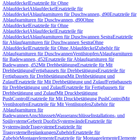
Ablaufdeckel
Ersatzteile für Ohne
Ablaufdeckel
Ablaufdeckel
Ersatzteile für
Ablaufdeckel
Ablaufgarnituren für Duschwannen, d90
Ersatzteile für
Ablaufgarnituren für Duschwannen, d90
Ohne
Ablaufdeckel
Ersatzteile für Ohne
Ablaufdeckel
Ablaufdeckel
Ersatzteile für
Ablaufdeckel
Ablaufgarnituren für Duschwannen Sestra
Ersatzteile
für Ablaufgarnituren für Duschwannen Sestra
Ohne
Ablaufdeckel
Ersatzteile für Ohne Ablaufdeckel
Zubehör für
Ablaufgarnituren für Duschwannen
Ventilstopfen
Ablaufgarnituren
für Badewannen, d52
Ersatzteile für Ablaufgarnituren für
Badewannen, d52
Mit Drehbetätigung
Ersatzteile für Mit
Drehbetätigung
Fertigbausets für Drehbetätigung
Ersatzteile für
Fertigbausets für Drehbetätigung
Mit Drehbetätigung und
Zulauf
Ersatzteile für Mit Drehbetätigung und Zulauf
Fertigbausets
für Drehbetätigung und Zulauf
Ersatzteile für Fertigbausets für
Drehbetätigung und Zulauf
Mit Druckbetätigung
PushControl
Ersatzteile für Mit Druckbetätigung PushControl
Mit
Ventilstopfen
Ersatzteile für Mit Ventilstopfen
Zubehör für
Ablaufgarnituren für
Badewannen
Anschlusssets
Wasseranschlüsse
Installations- und
Spülsysteme
Geberit Duofix
Systemwände
Ersatzteile für
Systemwände
Tragsysteme
Ersatzteile für
Tragsysteme
Beplankungen
Zubehör
Ersatzteile für
Zubehör
Montageelemente
Ersatzteile für Montageelemente
Elemente