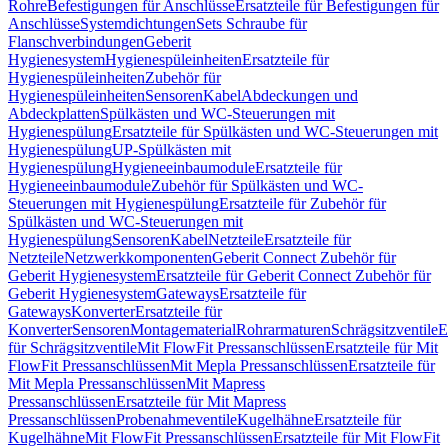
Rohre
Befestigungen für Anschlüsse
Ersatzteile für Befestigungen für
Anschlüsse
Systemdichtungen
Sets Schraube für
Flanschverbindungen
Geberit
Hygienesystem
Hygienespüleinheiten
Ersatzteile für
Hygienespüleinheiten
Zubehör für
Hygienespüleinheiten
Sensoren
Kabel
Abdeckungen und
Abdeckplatten
Spülkästen und WC-Steuerungen mit
Hygienespülung
Ersatzteile für Spülkästen und WC-Steuerungen mit
Hygienespülung
UP-Spülkästen mit
Hygienespülung
Hygieneeinbaumodule
Ersatzteile für
Hygieneeinbaumodule
Zubehör für Spülkästen und WC-
Steuerungen mit Hygienespülung
Ersatzteile für Zubehör für
Spülkästen und WC-Steuerungen mit
Hygienespülung
Sensoren
Kabel
Netzteile
Ersatzteile für
Netzteile
Netzwerkkomponenten
Geberit Connect Zubehör für
Geberit Hygienesystem
Ersatzteile für Geberit Connect Zubehör für
Geberit Hygienesystem
Gateways
Ersatzteile für
Gateways
Konverter
Ersatzteile für
Konverter
Sensoren
Montagematerial
Rohrarmaturen
Schrägsitzventile
E
für Schrägsitzventile
Mit FlowFit Pressanschlüssen
Ersatzteile für Mit
FlowFit Pressanschlüssen
Mit Mepla Pressanschlüssen
Ersatzteile für
Mit Mepla Pressanschlüssen
Mit Mapress
Pressanschlüssen
Ersatzteile für Mit Mapress
Pressanschlüssen
Probenahmeventile
Kugelhähne
Ersatzteile für
Kugelhähne
Mit FlowFit Pressanschlüssen
Ersatzteile für Mit FlowFit