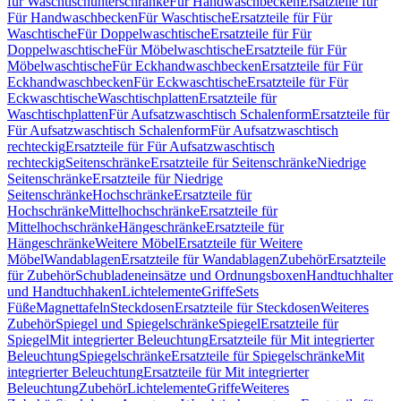
für Waschtischunterschränke
Für Handwaschbecken
Ersatzteile für
Für Handwaschbecken
Für Waschtische
Ersatzteile für Für
Waschtische
Für Doppelwaschtische
Ersatzteile für Für
Doppelwaschtische
Für Möbelwaschtische
Ersatzteile für Für
Möbelwaschtische
Für Eckhandwaschbecken
Ersatzteile für Für
Eckhandwaschbecken
Für Eckwaschtische
Ersatzteile für Für
Eckwaschtische
Waschtischplatten
Ersatzteile für
Waschtischplatten
Für Aufsatzwaschtisch Schalenform
Ersatzteile für
Für Aufsatzwaschtisch Schalenform
Für Aufsatzwaschtisch
rechteckig
Ersatzteile für Für Aufsatzwaschtisch
rechteckig
Seitenschränke
Ersatzteile für Seitenschränke
Niedrige
Seitenschränke
Ersatzteile für Niedrige
Seitenschränke
Hochschränke
Ersatzteile für
Hochschränke
Mittelhochschränke
Ersatzteile für
Mittelhochschränke
Hängeschränke
Ersatzteile für
Hängeschränke
Weitere Möbel
Ersatzteile für Weitere
Möbel
Wandablagen
Ersatzteile für Wandablagen
Zubehör
Ersatzteile
für Zubehör
Schubladeneinsätze und Ordnungsboxen
Handtuchhalter
und Handtuchhaken
Lichtelemente
Griffe
Sets
Füße
Magnettafeln
Steckdosen
Ersatzteile für Steckdosen
Weiteres
Zubehör
Spiegel und Spiegelschränke
Spiegel
Ersatzteile für
Spiegel
Mit integrierter Beleuchtung
Ersatzteile für Mit integrierter
Beleuchtung
Spiegelschränke
Ersatzteile für Spiegelschränke
Mit
integrierter Beleuchtung
Ersatzteile für Mit integrierter
Beleuchtung
Zubehör
Lichtelemente
Griffe
Weiteres