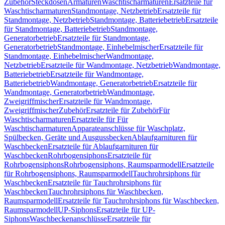
Zubehör
Steckdosen
Armaturen
Waschtischarmaturen
Ersatzteile für
Waschtischarmaturen
Standmontage, Netzbetrieb
Ersatzteile für
Standmontage, Netzbetrieb
Standmontage, Batteriebetrieb
Ersatzteile
für Standmontage, Batteriebetrieb
Standmontage,
Generatorbetrieb
Ersatzteile für Standmontage,
Generatorbetrieb
Standmontage, Einhebelmischer
Ersatzteile für
Standmontage, Einhebelmischer
Wandmontage,
Netzbetrieb
Ersatzteile für Wandmontage, Netzbetrieb
Wandmontage,
Batteriebetrieb
Ersatzteile für Wandmontage,
Batteriebetrieb
Wandmontage, Generatorbetrieb
Ersatzteile für
Wandmontage, Generatorbetrieb
Wandmontage,
Zweigriffmischer
Ersatzteile für Wandmontage,
Zweigriffmischer
Zubehör
Ersatzteile für Zubehör
Für
Waschtischarmaturen
Ersatzteile für Für
Waschtischarmaturen
Apparateanschlüsse für Waschplatz,
Spülbecken, Geräte und Ausgussbecken
Ablaufgarnituren für
Waschbecken
Ersatzteile für Ablaufgarnituren für
Waschbecken
Rohrbogensiphons
Ersatzteile für
Rohrbogensiphons
Rohrbogensiphons, Raumsparmodell
Ersatzteile
für Rohrbogensiphons, Raumsparmodell
Tauchrohrsiphons für
Waschbecken
Ersatzteile für Tauchrohrsiphons für
Waschbecken
Tauchrohrsiphons für Waschbecken,
Raumsparmodell
Ersatzteile für Tauchrohrsiphons für Waschbecken,
Raumsparmodell
UP-Siphons
Ersatzteile für UP-
Siphons
Waschbeckenanschlüsse
Ersatzteile für