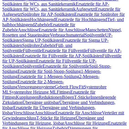
Spülkästen für WCs, aus Sanitärkeramik
Ersatzteile für AP-
Spülkästen für WCs, aus Sanitärkeramik
Aufgesetzt
Ersatzteile für
Aufgesetzt
Spülrohre für AP-Spülkästen
Ersatzteile für Spülrohre für
AP-Spülkästen
Hochhängend
Ersatzteile für Hochhängend
Tief- und
halbhochhängend
Zubehör
Ersatzteile für
Zubehör
Anschlüsse
Ersatzteile für Anschlüsse
Manschetten
Nippel,
Rosetten und Staueinsätze
Verbrauchsmaterial
Spülventile
UP-
Spülkästen
Sigma UP-Spülkästen
Ersatzteile für Sigma UP-
Spülkästen
Spülrohre
Zubehör
Füll- und
Spülventile
Füllventile
Ersatzteile für Füllventile
Füllventile für AP-
Spülkästen
Ersatzteile für Füllventile für AP-Spülkästen
Füllventile
für UP-Spülkästen
Ersatzteile für Füllventile für UP-
Spülkästen
Spülventile
Ersatzteile für Spülventile
Spül-Stopp-
Spülung
Ersatzteile für Spül-Stopp-Spülung
1-Mengen-
Spülung
Ersatzteile für 1-Mengen-Spülung
2-Mengen-
Spülung
Ersatzteile für 2-Mengen-
Spülung
Versorgungssysteme
Geberit FlowFit
Systemrohre
ML
Systemrohre Heizung ML
Fittings
Ersatzteile für
Fittings
Kupplungen
Reduktionen
Bögen
T-Stücke
Innenliegende
Zirkulation
Übergänge unlösbar
Übergänge und Verbindungen,
lösbar
Ersatzteile für Übergänge und Verbindungen,
lösbar
Verschlüsse
Anschlüsse
Ersatzteile für Anschlüsse
Verteiler mit
Gewindeanschluss
T-Stücke für Heizung
Übergänge und
Verbindungen für Heizung, lösbar
Anschlüsse für Heizung
Ersatzteile
für Anschlüsse für Heizung
Zubehör
Dämmungen für