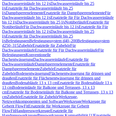
Dachwassereinläufe bis 12 l/s
Dachwassereinläufe bis 25
l/s
Ersatzteile für Dachwassereinläufe bis 25
l/s
Dampfsperrenelemente
Ersatzteile für Dampfsperrenelemente
Für
Dachwassereinläufe bis 12 l/s
Ersatzteile für Für Dachwassereinläufe
bis 12 l/s
Dachwassereinläufe bis 25 l/s
Notüberläufe
Ersatzteile für
Notüberläufe
Für Dachwassereinläufe bis 12 l/s
Ersatzteile für Für
Dachwassereinläufe bis 12 l/s
Dachwassereinläufe bis 25
l/s
Ersatzteile für Dachwassereinläufe bis 25
l/s
Befestigungen
Befestigungssystem d40–200
Befestigungssystem
d250–315
Zubehör
Ersatzteile für Zubehör
Für
Dachwassereinläufe
Ersatzteile für Für Dachwassereinläufe
Für
Befestigungen
Konventionelle
Dachentwässerung
Dachwassereinläufe
Ersatzteile für
Dachwassereinläufe
Dampfsperrenelemente
Ersatzteile für
Dampfsperrenelemente
Zubehör
Ersatzteile für
Zubehör
Bodenentwässerung
Flächenentwässerung für drinnen und
draußen
Ersatzteile für Flächenentwässerung für drinnen und
draußen
Bodenabläufe 13 x 13 cm
Ersatzteile für Bodenabläufe 13 x
13 cm
Bodeneinläufe für Balkone und Terrassen, 13 x 13
cm
Ersatzteile für Bodeneinläufe für Balkone und Terrassen, 13 x 13
cm
Zubehör
Ersatzteile für Zubehör
Werkzeuge,
Netzwerkkomponenten und Software
Werkzeuge
Werkzeuge für
Geberit FlowFit
Ersatzteile für Werkzeuge für Geberit
FlowFit
Handpresswerkzeuge
Ersatzteile für
Handpresswerkzeuge
Presswerkzeuge Kompatibilität [1]
Ersatzteile