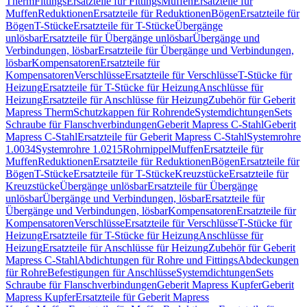
Therm
Fittings
Ersatzteile für Fittings
Muffen
Ersatzteile für
Muffen
Reduktionen
Ersatzteile für Reduktionen
Bögen
Ersatzteile für
Bögen
T-Stücke
Ersatzteile für T-Stücke
Übergänge
unlösbar
Ersatzteile für Übergänge unlösbar
Übergänge und
Verbindungen, lösbar
Ersatzteile für Übergänge und Verbindungen,
lösbar
Kompensatoren
Ersatzteile für
Kompensatoren
Verschlüsse
Ersatzteile für Verschlüsse
T-Stücke für
Heizung
Ersatzteile für T-Stücke für Heizung
Anschlüsse für
Heizung
Ersatzteile für Anschlüsse für Heizung
Zubehör für Geberit
Mapress Therm
Schutzkappen für Rohrende
Systemdichtungen
Sets
Schraube für Flanschverbindungen
Geberit Mapress C-Stahl
Geberit
Mapress C-Stahl
Ersatzteile für Geberit Mapress C-Stahl
Systemrohre
1.0034
Systemrohre 1.0215
Rohrnippel
Muffen
Ersatzteile für
Muffen
Reduktionen
Ersatzteile für Reduktionen
Bögen
Ersatzteile für
Bögen
T-Stücke
Ersatzteile für T-Stücke
Kreuzstücke
Ersatzteile für
Kreuzstücke
Übergänge unlösbar
Ersatzteile für Übergänge
unlösbar
Übergänge und Verbindungen, lösbar
Ersatzteile für
Übergänge und Verbindungen, lösbar
Kompensatoren
Ersatzteile für
Kompensatoren
Verschlüsse
Ersatzteile für Verschlüsse
T-Stücke für
Heizung
Ersatzteile für T-Stücke für Heizung
Anschlüsse für
Heizung
Ersatzteile für Anschlüsse für Heizung
Zubehör für Geberit
Mapress C-Stahl
Abdichtungen für Rohre und Fittings
Abdeckungen
für Rohre
Befestigungen für Anschlüsse
Systemdichtungen
Sets
Schraube für Flanschverbindungen
Geberit Mapress Kupfer
Geberit
Mapress Kupfer
Ersatzteile für Geberit Mapress