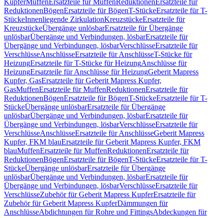
Kupfer
Muffen
Ersatzteile für Muffen
Reduktionen
Ersatzteile für
Reduktionen
Bögen
Ersatzteile für Bögen
T-Stücke
Ersatzteile für T-
Stücke
Innenliegende Zirkulation
Kreuzstücke
Ersatzteile für
Kreuzstücke
Übergänge unlösbar
Ersatzteile für Übergänge
unlösbar
Übergänge und Verbindungen, lösbar
Ersatzteile für
Übergänge und Verbindungen, lösbar
Verschlüsse
Ersatzteile für
Verschlüsse
Anschlüsse
Ersatzteile für Anschlüsse
T-Stücke für
Heizung
Ersatzteile für T-Stücke für Heizung
Anschlüsse für
Heizung
Ersatzteile für Anschlüsse für Heizung
Geberit Mapress
Kupfer, Gas
Ersatzteile für Geberit Mapress Kupfer,
Gas
Muffen
Ersatzteile für Muffen
Reduktionen
Ersatzteile für
Reduktionen
Bögen
Ersatzteile für Bögen
T-Stücke
Ersatzteile für T-
Stücke
Übergänge unlösbar
Ersatzteile für Übergänge
unlösbar
Übergänge und Verbindungen, lösbar
Ersatzteile für
Übergänge und Verbindungen, lösbar
Verschlüsse
Ersatzteile für
Verschlüsse
Anschlüsse
Ersatzteile für Anschlüsse
Geberit Mapress
Kupfer, FKM blau
Ersatzteile für Geberit Mapress Kupfer, FKM
blau
Muffen
Ersatzteile für Muffen
Reduktionen
Ersatzteile für
Reduktionen
Bögen
Ersatzteile für Bögen
T-Stücke
Ersatzteile für T-
Stücke
Übergänge unlösbar
Ersatzteile für Übergänge
unlösbar
Übergänge und Verbindungen, lösbar
Ersatzteile für
Übergänge und Verbindungen, lösbar
Verschlüsse
Ersatzteile für
Verschlüsse
Zubehör für Geberit Mapress Kupfer
Ersatzteile für
Zubehör für Geberit Mapress Kupfer
Dämmungen für
Anschlüsse
Abdichtungen für Rohre und Fittings
Abdeckungen für