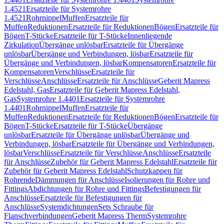
1.4521
Ersatzteile für Systemrohre
1.4521
Rohrnippel
Muffen
Ersatzteile für
Muffen
Reduktionen
Ersatzteile für Reduktionen
Bögen
Ersatzteile für
Bögen
T-Stücke
Ersatzteile für T-Stücke
Innenliegende
Zirkulation
Übergänge unlösbar
Ersatzteile für Übergänge
unlösbar
Übergänge und Verbindungen, lösbar
Ersatzteile für
Übergänge und Verbindungen, lösbar
Kompensatoren
Ersatzteile für
Kompensatoren
Verschlüsse
Ersatzteile für
Verschlüsse
Anschlüsse
Ersatzteile für Anschlüsse
Geberit Mapress
Edelstahl, Gas
Ersatzteile für Geberit Mapress Edelstahl,
Gas
Systemrohre 1.4401
Ersatzteile für Systemrohre
1.4401
Rohrnippel
Muffen
Ersatzteile für
Muffen
Reduktionen
Ersatzteile für Reduktionen
Bögen
Ersatzteile für
Bögen
T-Stücke
Ersatzteile für T-Stücke
Übergänge
unlösbar
Ersatzteile für Übergänge unlösbar
Übergänge und
Verbindungen, lösbar
Ersatzteile für Übergänge und Verbindungen,
lösbar
Verschlüsse
Ersatzteile für Verschlüsse
Anschlüsse
Ersatzteile
für Anschlüsse
Zubehör für Geberit Mapress Edelstahl
Ersatzteile für
Zubehör für Geberit Mapress Edelstahl
Schutzkappen für
Rohrende
Dämmungen für Anschlüsse
Isolierungen für Rohre und
Fittings
Abdichtungen für Rohre und Fittings
Befestigungen für
Anschlüsse
Ersatzteile für Befestigungen für
Anschlüsse
Systemdichtungen
Sets Schraube für
Flanschverbindungen
Geberit Mapress Therm
Systemrohre