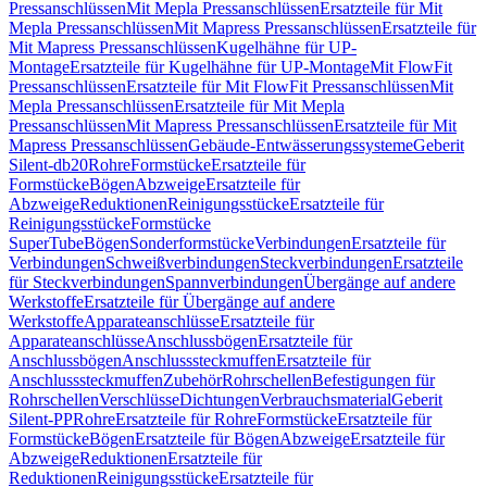
Pressanschlüssen
Mit Mepla Pressanschlüssen
Ersatzteile für Mit
Mepla Pressanschlüssen
Mit Mapress Pressanschlüssen
Ersatzteile für
Mit Mapress Pressanschlüssen
Kugelhähne für UP-
Montage
Ersatzteile für Kugelhähne für UP-Montage
Mit FlowFit
Pressanschlüssen
Ersatzteile für Mit FlowFit Pressanschlüssen
Mit
Mepla Pressanschlüssen
Ersatzteile für Mit Mepla
Pressanschlüssen
Mit Mapress Pressanschlüssen
Ersatzteile für Mit
Mapress Pressanschlüssen
Gebäude-Entwässerungssysteme
Geberit
Silent-db20
Rohre
Formstücke
Ersatzteile für
Formstücke
Bögen
Abzweige
Ersatzteile für
Abzweige
Reduktionen
Reinigungsstücke
Ersatzteile für
Reinigungsstücke
Formstücke
SuperTube
Bögen
Sonderformstücke
Verbindungen
Ersatzteile für
Verbindungen
Schweißverbindungen
Steckverbindungen
Ersatzteile
für Steckverbindungen
Spannverbindungen
Übergänge auf andere
Werkstoffe
Ersatzteile für Übergänge auf andere
Werkstoffe
Apparateanschlüsse
Ersatzteile für
Apparateanschlüsse
Anschlussbögen
Ersatzteile für
Anschlussbögen
Anschlusssteckmuffen
Ersatzteile für
Anschlusssteckmuffen
Zubehör
Rohrschellen
Befestigungen für
Rohrschellen
Verschlüsse
Dichtungen
Verbrauchsmaterial
Geberit
Silent-PP
Rohre
Ersatzteile für Rohre
Formstücke
Ersatzteile für
Formstücke
Bögen
Ersatzteile für Bögen
Abzweige
Ersatzteile für
Abzweige
Reduktionen
Ersatzteile für
Reduktionen
Reinigungsstücke
Ersatzteile für