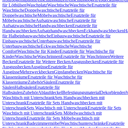
für Löthülsen
Waschplatz
Waschtische
Waschtische
Ersatzteile für
Waschtische
Doppelwaschtische
Ersatzteile für
Doppelwaschtische
Möbelwaschtische
Ersatzteile für
Möbelwaschtische
Aufsatzwaschtische
Ersatzteile für
Aufsatzwaschtische
Handwaschbecken
Ersatzteile für
Handwaschbecken
Aufsatzhandwaschbecken
Eckhandwaschbecken
H
für Halbeinbauwaschtische
Einbauwaschtische
Ersatzteile für
Einbauwaschtische
Unterbauwaschtische
Ersatzteile für
Unterbauwaschtische
Eckwaschtische
Waschtische
Comfort
Waschtische für Kinder
Ersatzteile für Waschtische für
Kinder
Waschtische
Waschrinnen
Ersatzteile für Waschrinnen
Weitere
Becken
Ersatzteile für Weitere Becken
Ausgussbecken
Ersatzteile für
Ausgussbecken
Ausgüsse
Ersatzteile für
Ausgüsse
Mehrzweckbecken
Gipsfangbecken
Waschtische für
Klassenräume
Ersatzteile für Waschtische für
Klassenräume
Zubehör
Säulen
Ersatzteile für
Säulen
Halbsäulen
Ersatzteile für
Halbsäulen
Zubehör
Ablaufdeckel
Befestigungsmaterial
Dekorblenden
W
Waschtisch mit Unterschrank
Sets Handwaschbecken mit
Unterschrank
Ersatzteile für Sets Handwaschbecken mit
Unterschrank
Sets Waschtisch mit Unterschrank
Ersatzteile für Sets
Waschtisch mit Unterschrank
Sets Möbelwaschtisch mit
Unterschrank
Ersatzteile für Sets Möbelwaschtisch mit
Unterschrank
Badezimmermöbel
Waschtischunterschränke
Ersatzteile