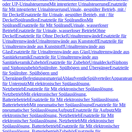
oder UP-Urinalsteuerung
Mit integrierter Urinalsteuerung
Ersatzteile
für Mit integrierter Urinalsteuerung
Urinale, gespülter Betrieb, mit /
für Deckel
Ersatzteile für Urinale, gespülter Betrieb, mit / für
Deckel
Spülrandlos
Ersatzteile für Spülrandlos
Mit
Spülrand
Ersatzteile für Mit Spülrand
Urinale, wasserloser
Betrieb
Ersatzteile für Urinale, wasserloser Betrieb
Ohne
Deckel
Ersatzteile für Ohne Deckel
Urinaltrennwände
Ersatzteile für
Urinaltrennwände
Urinaltrennwände aus Kunststoff
Ersatzteile für
Urinaltrennwände aus Kunststoff
Urinaltrennwände aus
Glas
Ersatzteile für Urinaltrennwände aus Glas
Urinaltrennwände aus
Sanitärkeramik
Ersatzteile für Urinaltrennwände aus
Sanitärkeramik
Zubehör
Ersatzteile für Zubehör
Urinaldeckel
Siphons
und Siphonzubehör
Spülrohre, Spülbögen und Übergänge
Ersatzteile
für Spülrohre, Spülbögen und
Übergänge
Befestigungsmaterial
Ablaufventile
Spülverteiler
Apparatean
für Unterputz
Mit elektronischer Spülauslösung,
Netzbetrieb
Ersatzteile für Mit elektronischer Spülauslösung,
Netzbetrieb
Mit elektronischer Spülauslösung,
Batteriebetrieb
Ersatzteile für Mit elektronischer Spülauslösung,
Batteriebetrieb
Mit pneumatischer Spülauslösung
Ersatzteile für Mit
pneumatischer Spülauslösung
Aufputz
Ersatzteile für Aufputz
Mit
elektronischer Spülauslösung, Netzbetrieb
Ersatzteile für Mit
elektronischer Spülauslösung, Netzbetrieb
Mit elektronischer
Spülauslösung, Batteriebetrieb
Ersatzteile für Mit elektronischer
Spülauslösung, Batteriebetrieb
Zubehör
Ersatzteile für