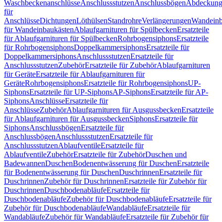
Waschbeckenanschlüsse
Anschlussstutzen
Anschlussbögen
Abdeckung
für
Anschlüsse
Dichtungen
Löthülsen
Standrohre
Verlängerungen
Wandeinb
für Wandeinbaukästen
Ablaufgarnituren für Spülbecken
Ersatzteile
für Ablaufgarnituren für Spülbecken
Rohrbogensiphons
Ersatzteile
für Rohrbogensiphons
Doppelkammersiphons
Ersatzteile für
Doppelkammersiphons
Anschlussstutzen
Ersatzteile für
Anschlussstutzen
Zubehör
Ersatzteile für Zubehör
Ablaufgarnituren
für Geräte
Ersatzteile für Ablaufgarnituren für
Geräte
Rohrbogensiphons
Ersatzteile für Rohrbogensiphons
UP-
Siphons
Ersatzteile für UP-Siphons
AP-Siphons
Ersatzteile für AP-
Siphons
Anschlüsse
Ersatzteile für
Anschlüsse
Zubehör
Ablaufgarnituren für Ausgussbecken
Ersatzteile
für Ablaufgarnituren für Ausgussbecken
Siphons
Ersatzteile für
Siphons
Anschlussbögen
Ersatzteile für
Anschlussbögen
Anschlussstutzen
Ersatzteile für
Anschlussstutzen
Ablaufventile
Ersatzteile für
Ablaufventile
Zubehör
Ersatzteile für Zubehör
Duschen und
Badewannen
Duschen
Bodenentwässerung für Duschen
Ersatzteile
für Bodenentwässerung für Duschen
Duschrinnen
Ersatzteile für
Duschrinnen
Zubehör für Duschrinnen
Ersatzteile für Zubehör für
Duschrinnen
Duschbodenabläufe
Ersatzteile für
Duschbodenabläufe
Zubehör für Duschbodenabläufe
Ersatzteile für
Zubehör für Duschbodenabläufe
Wandabläufe
Ersatzteile für
Wandabläufe
Zubehör für Wandabläufe
Ersatzteile für Zubehör für