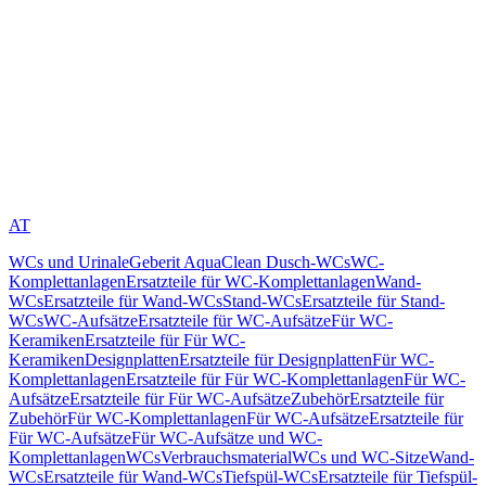
AT
WCs und Urinale
Geberit AquaClean Dusch-WCs
WC-
Komplettanlagen
Ersatzteile für WC-Komplettanlagen
Wand-
WCs
Ersatzteile für Wand-WCs
Stand-WCs
Ersatzteile für Stand-
WCs
WC-Aufsätze
Ersatzteile für WC-Aufsätze
Für WC-
Keramiken
Ersatzteile für Für WC-
Keramiken
Designplatten
Ersatzteile für Designplatten
Für WC-
Komplettanlagen
Ersatzteile für Für WC-Komplettanlagen
Für WC-
Aufsätze
Ersatzteile für Für WC-Aufsätze
Zubehör
Ersatzteile für
Zubehör
Für WC-Komplettanlagen
Für WC-Aufsätze
Ersatzteile für
Für WC-Aufsätze
Für WC-Aufsätze und WC-
Komplettanlagen
WCs
Verbrauchsmaterial
WCs und WC-Sitze
Wand-
WCs
Ersatzteile für Wand-WCs
Tiefspül-WCs
Ersatzteile für Tiefspül-