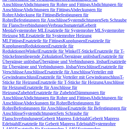
Anschlüsse
Abdichtungen für Rohre und Fittings
Abdichtungen für
Anschlüsse
Abdichtungen für Fittings
Abdeckungen für
Rohre
Abdeckung für Fittings
Befestigungen für
Rohre
Befestigungen für Anschlüsse
Systemdichtungen
Sets Schraube
für Flanschverbindungen
Verbrauchsmaterial
Geberit
Mepla
Systemrohre ML
Ersatzteile für Systemrohre ML
Systemrohre
Heizung ML
Ersatzteile für Systemrohre Heizung
ML
Fittings
Ersatzteile für Fittings
Kupplungen
Ersatzteile für
Kupplungen
Reduktionen
Ersatzteile für
Reduktionen
Winkel
Ersatzteile für Winkel
T-Stücke
Ersatzteile für T-
Stücke
Innenliegende Zirkulation
Übergänge unlösbar
Ersatzteile für
Übergänge unlösbar
Übergänge und Verbindungen, lösbar
Ersatzteile
für Übergänge und Verbindungen, lösbar
Verschlüsse
Ersatzteile für
Verschlüsse
Anschlüsse
Ersatzteile für Anschlüsse
Verteiler mit
Gewindeanschluss
Ersatzteile für Verteiler mit Gewindeanschluss
T-
Stücke für Heizung
Ersatzteile für T-Stücke für Heizung
Anschlüsse
für Heizung
Ersatzteile für Anschlüsse für
Heizung
Zubehör
Ersatzteile für Zubehör
Dämmungen für
Anschlüsse
Abdichtungen für Rohre und Fittings
Abdichtungen für
Anschlüsse
Abdeckungen für Rohre
Befestigungen für
Rohre
Befestigungen für Anschlüsse
Ersatzteile für Befestigungen für
Anschlüsse
Systemdichtungen
Sets Schraube für
Flanschverbindungen
Geberit Mapress Edelstahl
Geberit Mapress
Edelstahl
Ersatzteile für Geberit Mapress Edelstahl
Systemrohre
1.4401
Ersatzteile für Systemrohre 1.4401
Systemrohre