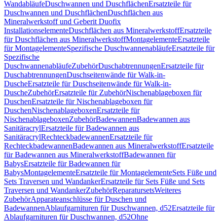
Wandabläufe
Duschwannen und Duschflächen
Ersatzteile für
Duschwannen und Duschflächen
Duschflächen aus
Mineralwerkstoff und Geberit Duofix
Installationselemente
Duschflächen aus Mineralwerkstoff
Ersatzteile
für Duschflächen aus Mineralwerkstoff
Montagelemente
Ersatzteile
für Montagelemente
Spezifische Duschwannenabläufe
Ersatzteile für
Spezifische
Duschwannenabläufe
Zubehör
Duschabtrennungen
Ersatzteile für
Duschabtrennungen
Duschseitenwände für Walk-in-
Dusche
Ersatzteile für Duschseitenwände für Walk-in-
Dusche
Zubehör
Ersatzteile für Zubehör
Nischenablageboxen für
Duschen
Ersatzteile für Nischenablageboxen für
Duschen
Nischenablageboxen
Ersatzteile für
Nischenablageboxen
Zubehör
Badewannen
Badewannen aus
Sanitäracryl
Ersatzteile für Badewannen aus
Sanitäracryl
Rechteckbadewannen
Ersatzteile für
Rechteckbadewannen
Badewannen aus Mineralwerkstoff
Ersatzteile
für Badewannen aus Mineralwerkstoff
Badewannen für
Babys
Ersatzteile für Badewannen für
Babys
Montagelemente
Ersatzteile für Montagelemente
Sets Füße und
Sets Traversen und Wandanker
Ersatzteile für Sets Füße und Sets
Traversen und Wandanker
Zubehör
Reparatursets
Weiteres
Zubehör
Apparateanschlüsse für Duschen und
Badewannen
Ablaufgarnituren für Duschwannen, d52
Ersatzteile für
Ablaufgarnituren für Duschwannen, d52
Ohne