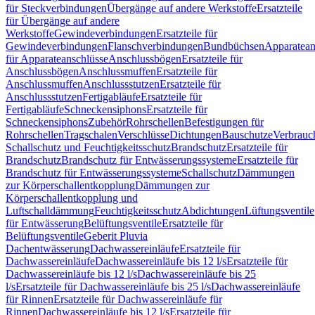
für Steckverbindungen
Übergänge auf andere Werkstoffe
Ersatzteile
für Übergänge auf andere
Werkstoffe
Gewindeverbindungen
Ersatzteile für
Gewindeverbindungen
Flanschverbindungen
Bundbüchsen
Apparatean
für Apparateanschlüsse
Anschlussbögen
Ersatzteile für
Anschlussbögen
Anschlussmuffen
Ersatzteile für
Anschlussmuffen
Anschlussstutzen
Ersatzteile für
Anschlussstutzen
Fertigabläufe
Ersatzteile für
Fertigabläufe
Schneckensiphons
Ersatzteile für
Schneckensiphons
Zubehör
Rohrschellen
Befestigungen für
Rohrschellen
Tragschalen
Verschlüsse
Dichtungen
Bauschutze
Verbrauc
Schallschutz und Feuchtigkeitsschutz
Brandschutz
Ersatzteile für
Brandschutz
Brandschutz für Entwässerungssysteme
Ersatzteile für
Brandschutz für Entwässerungssysteme
Schallschutz
Dämmungen
zur Körperschallentkopplung
Dämmungen zur
Körperschallentkopplung und
Luftschalldämmung
Feuchtigkeitsschutz
Abdichtungen
Lüftungsventile
für Entwässerung
Belüftungsventile
Ersatzteile für
Belüftungsventile
Geberit Pluvia
Dachentwässerung
Dachwassereinläufe
Ersatzteile für
Dachwassereinläufe
Dachwassereinläufe bis 12 l/s
Ersatzteile für
Dachwassereinläufe bis 12 l/s
Dachwassereinläufe bis 25
l/s
Ersatzteile für Dachwassereinläufe bis 25 l/s
Dachwassereinläufe
für Rinnen
Ersatzteile für Dachwassereinläufe für
Rinnen
Dachwassereinläufe bis 12 l/s
Ersatzteile für