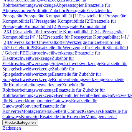
Rohrbearbeitungswerkzeuge
Abpressstopfen
Ersatzteile für
Abpressstopfen
Prüfmittel
Zubehör
Pressgeräte
Ersatzteile für
Pressgeräte
Pressgeräte Kompatibilität [1]
Ersatzteile für Pressgeräte
Kompatibilität [1]
Pressgeräte Kompatibilität [2]
Ersatzteile für
Pressgeräte Kompatibilität [2]
Pressgeräte Kompatibilität
[2XL]
Ersatzteile für Pressgeräte Kompatibilität [2XL]
Pressgeräte
Kompatibilität [4] / [2]
Ersatzteile für Pressgeräte Kompatibilität [4] /
[2]
Universalkoffer
Universalkoffer
Werkzeuge für Geberit Silent-
db20 / Geberit PE
Ersatzteile für Werkzeuge für Geberit Silent-db20
/ Geberit PE
Elektroschweißwerkzeuge
Ersatzteile für
Elektroschweißwerkzeuge
Zubehör für
Elektroschweißwerkzeuge
Spiegelschweißwerkzeuge
Ersatzteile für
Spiegelschweißwerkzeuge
Zubehör für
Spiegelschweißwerkzeuge
Ersatzteile für Zubehör für
Spiegelschweißwerkzeuge
Rohrbearbeitungswerkzeuge
Ersatzteile
für Rohrbearbeitungswerkzeuge
Zubehör für
Rohrbearbeitungswerkzeuge
Ersatzteile für Zubehör für
Rohrbearbeitungswerkzeuge
Bedienhilfen
Fernbedienungen
Netzwerk
für Netzwerkkomponenten
Gateways
Ersatzteile für
Gateways
Konverter
Ersatzteile für
Konverter
Montagematerial
Geberit Connect
Gateways
Ersatzteile für
Gateways
Konverter
Ersatzteile für Konverter
Montagematerial
Produktkategorien
Badserien