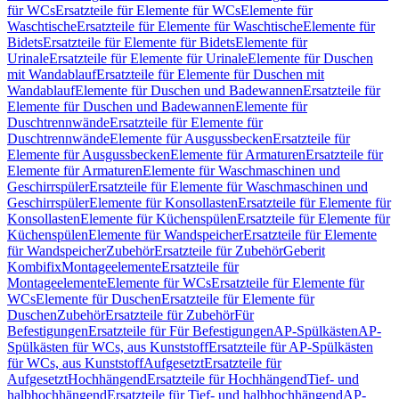
für WCs
Ersatzteile für Elemente für WCs
Elemente für
Waschtische
Ersatzteile für Elemente für Waschtische
Elemente für
Bidets
Ersatzteile für Elemente für Bidets
Elemente für
Urinale
Ersatzteile für Elemente für Urinale
Elemente für Duschen
mit Wandablauf
Ersatzteile für Elemente für Duschen mit
Wandablauf
Elemente für Duschen und Badewannen
Ersatzteile für
Elemente für Duschen und Badewannen
Elemente für
Duschtrennwände
Ersatzteile für Elemente für
Duschtrennwände
Elemente für Ausgussbecken
Ersatzteile für
Elemente für Ausgussbecken
Elemente für Armaturen
Ersatzteile für
Elemente für Armaturen
Elemente für Waschmaschinen und
Geschirrspüler
Ersatzteile für Elemente für Waschmaschinen und
Geschirrspüler
Elemente für Konsollasten
Ersatzteile für Elemente für
Konsollasten
Elemente für Küchenspülen
Ersatzteile für Elemente für
Küchenspülen
Elemente für Wandspeicher
Ersatzteile für Elemente
für Wandspeicher
Zubehör
Ersatzteile für Zubehör
Geberit
Kombifix
Montageelemente
Ersatzteile für
Montageelemente
Elemente für WCs
Ersatzteile für Elemente für
WCs
Elemente für Duschen
Ersatzteile für Elemente für
Duschen
Zubehör
Ersatzteile für Zubehör
Für
Befestigungen
Ersatzteile für Für Befestigungen
AP-Spülkästen
AP-
Spülkästen für WCs, aus Kunststoff
Ersatzteile für AP-Spülkästen
für WCs, aus Kunststoff
Aufgesetzt
Ersatzteile für
Aufgesetzt
Hochhängend
Ersatzteile für Hochhängend
Tief- und
halbhochhängend
Ersatzteile für Tief- und halbhochhängend
AP-