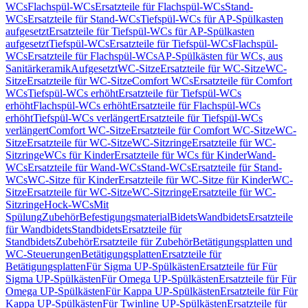
WCs
Flachspül-WCs
Ersatzteile für Flachspül-WCs
Stand-
WCs
Ersatzteile für Stand-WCs
Tiefspül-WCs für AP-Spülkasten
aufgesetzt
Ersatzteile für Tiefspül-WCs für AP-Spülkasten
aufgesetzt
Tiefspül-WCs
Ersatzteile für Tiefspül-WCs
Flachspül-
WCs
Ersatzteile für Flachspül-WCs
AP-Spülkästen für WCs, aus
Sanitärkeramik
Aufgesetzt
WC-Sitze
Ersatzteile für WC-Sitze
WC-
Sitze
Ersatzteile für WC-Sitze
Comfort WCs
Ersatzteile für Comfort
WCs
Tiefspül-WCs erhöht
Ersatzteile für Tiefspül-WCs
erhöht
Flachspül-WCs erhöht
Ersatzteile für Flachspül-WCs
erhöht
Tiefspül-WCs verlängert
Ersatzteile für Tiefspül-WCs
verlängert
Comfort WC-Sitze
Ersatzteile für Comfort WC-Sitze
WC-
Sitze
Ersatzteile für WC-Sitze
WC-Sitzringe
Ersatzteile für WC-
Sitzringe
WCs für Kinder
Ersatzteile für WCs für Kinder
Wand-
WCs
Ersatzteile für Wand-WCs
Stand-WCs
Ersatzteile für Stand-
WCs
WC-Sitze für Kinder
Ersatzteile für WC-Sitze für Kinder
WC-
Sitze
Ersatzteile für WC-Sitze
WC-Sitzringe
Ersatzteile für WC-
Sitzringe
Hock-WCs
Mit
Spülung
Zubehör
Befestigungsmaterial
Bidets
Wandbidets
Ersatzteile
für Wandbidets
Standbidets
Ersatzteile für
Standbidets
Zubehör
Ersatzteile für Zubehör
Betätigungsplatten und
WC-Steuerungen
Betätigungsplatten
Ersatzteile für
Betätigungsplatten
Für Sigma UP-Spülkästen
Ersatzteile für Für
Sigma UP-Spülkästen
Für Omega UP-Spülkästen
Ersatzteile für Für
Omega UP-Spülkästen
Für Kappa UP-Spülkästen
Ersatzteile für Für
Kappa UP-Spülkästen
Für Twinline UP-Spülkästen
Ersatzteile für