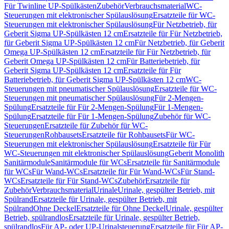
Für Twinline UP-Spülkästen
Zubehör
Verbrauchsmaterial
WC-
Steuerungen mit elektronischer Spülauslösung
Ersatzteile für WC-
Steuerungen mit elektronischer Spülauslösung
Für Netzbetrieb, für
Geberit Sigma UP-Spülkästen 12 cm
Ersatzteile für Für Netzbetrieb,
für Geberit Sigma UP-Spülkästen 12 cm
Für Netzbetrieb, für Geberit
Omega UP-Spülkästen 12 cm
Ersatzteile für Für Netzbetrieb, für
Geberit Omega UP-Spülkästen 12 cm
Für Batteriebetrieb, für
Geberit Sigma UP-Spülkästen 12 cm
Ersatzteile für Für
Batteriebetrieb, für Geberit Sigma UP-Spülkästen 12 cm
WC-
Steuerungen mit pneumatischer Spülauslösung
Ersatzteile für WC-
Steuerungen mit pneumatischer Spülauslösung
Für 2-Mengen-
Spülung
Ersatzteile für Für 2-Mengen-Spülung
Für 1-Mengen-
Spülung
Ersatzteile für Für 1-Mengen-Spülung
Zubehör für WC-
Steuerungen
Ersatzteile für Zubehör für WC-
Steuerungen
Rohbausets
Ersatzteile für Rohbausets
Für WC-
Steuerungen mit elektronischer Spülauslösung
Ersatzteile für Für
WC-Steuerungen mit elektronischer Spülauslösung
Geberit Monolith
Sanitärmodule
Sanitärmodule für WCs
Ersatzteile für Sanitärmodule
für WCs
Für Wand-WCs
Ersatzteile für Für Wand-WCs
Für Stand-
WCs
Ersatzteile für Für Stand-WCs
Zubehör
Ersatzteile für
Zubehör
Verbrauchsmaterial
Urinale
Urinale, gespülter Betrieb, mit
Spülrand
Ersatzteile für Urinale, gespülter Betrieb, mit
Spülrand
Ohne Deckel
Ersatzteile für Ohne Deckel
Urinale, gespülter
Betrieb, spülrandlos
Ersatzteile für Urinale, gespülter Betrieb,
spülrandlos
Für AP- oder UP-Urinalsteuerung
Ersatzteile für Für AP-