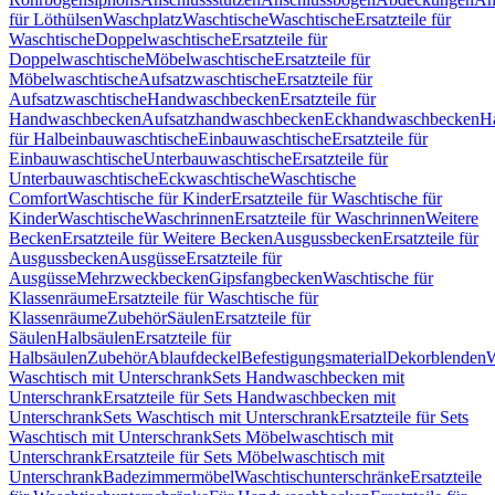
für Löthülsen
Waschplatz
Waschtische
Waschtische
Ersatzteile für
Waschtische
Doppelwaschtische
Ersatzteile für
Doppelwaschtische
Möbelwaschtische
Ersatzteile für
Möbelwaschtische
Aufsatzwaschtische
Ersatzteile für
Aufsatzwaschtische
Handwaschbecken
Ersatzteile für
Handwaschbecken
Aufsatzhandwaschbecken
Eckhandwaschbecken
H
für Halbeinbauwaschtische
Einbauwaschtische
Ersatzteile für
Einbauwaschtische
Unterbauwaschtische
Ersatzteile für
Unterbauwaschtische
Eckwaschtische
Waschtische
Comfort
Waschtische für Kinder
Ersatzteile für Waschtische für
Kinder
Waschtische
Waschrinnen
Ersatzteile für Waschrinnen
Weitere
Becken
Ersatzteile für Weitere Becken
Ausgussbecken
Ersatzteile für
Ausgussbecken
Ausgüsse
Ersatzteile für
Ausgüsse
Mehrzweckbecken
Gipsfangbecken
Waschtische für
Klassenräume
Ersatzteile für Waschtische für
Klassenräume
Zubehör
Säulen
Ersatzteile für
Säulen
Halbsäulen
Ersatzteile für
Halbsäulen
Zubehör
Ablaufdeckel
Befestigungsmaterial
Dekorblenden
W
Waschtisch mit Unterschrank
Sets Handwaschbecken mit
Unterschrank
Ersatzteile für Sets Handwaschbecken mit
Unterschrank
Sets Waschtisch mit Unterschrank
Ersatzteile für Sets
Waschtisch mit Unterschrank
Sets Möbelwaschtisch mit
Unterschrank
Ersatzteile für Sets Möbelwaschtisch mit
Unterschrank
Badezimmermöbel
Waschtischunterschränke
Ersatzteile