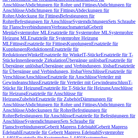
Anschlüsse
Abdichtungen für Rohre und Fittings
Abdichtungen für
Anschlüsse
Abdichtungen für Fittings
Abdeckungen für
Rohre
Abdeckung für Fittings
Befestigungen für
Rohre
Befestigungen für Anschlüsse
Systemdichtungen
Sets Schraube
für Flanschverbindungen
Verbrauchsmaterial
Geberit
Mepla
Systemrohre ML
Ersatzteile für Systemrohre ML
Systemrohre
Heizung ML
Ersatzteile für Systemrohre Heizung
ML
Fittings
Ersatzteile für Fittings
Kupplungen
Ersatzteile für
Kupplungen
Reduktionen
Ersatzteile für
Reduktionen
Winkel
Ersatzteile für Winkel
T-Stücke
Ersatzteile für T-
Stücke
Innenliegende Zirkulation
Übergänge unlösbar
Ersatzteile für
Übergänge unlösbar
Übergänge und Verbindungen, lösbar
Ersatzteile
für Übergänge und Verbindungen, lösbar
Verschlüsse
Ersatzteile für
Verschlüsse
Anschlüsse
Ersatzteile für Anschlüsse
Verteiler mit
Gewindeanschluss
Ersatzteile für Verteiler mit Gewindeanschluss
T-
Stücke für Heizung
Ersatzteile für T-Stücke für Heizung
Anschlüsse
für Heizung
Ersatzteile für Anschlüsse für
Heizung
Zubehör
Ersatzteile für Zubehör
Dämmungen für
Anschlüsse
Abdichtungen für Rohre und Fittings
Abdichtungen für
Anschlüsse
Abdeckungen für Rohre
Befestigungen für
Rohre
Befestigungen für Anschlüsse
Ersatzteile für Befestigungen für
Anschlüsse
Systemdichtungen
Sets Schraube für
Flanschverbindungen
Geberit Mapress Edelstahl
Geberit Mapress
Edelstahl
Ersatzteile für Geberit Mapress Edelstahl
Systemrohre
1.4401
Ersatzteile für Systemrohre 1.4401
Systemrohre