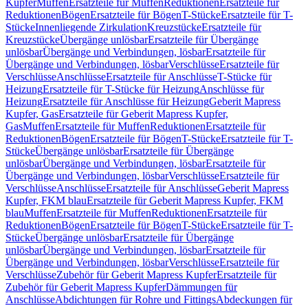
Kupfer
Muffen
Ersatzteile für Muffen
Reduktionen
Ersatzteile für
Reduktionen
Bögen
Ersatzteile für Bögen
T-Stücke
Ersatzteile für T-
Stücke
Innenliegende Zirkulation
Kreuzstücke
Ersatzteile für
Kreuzstücke
Übergänge unlösbar
Ersatzteile für Übergänge
unlösbar
Übergänge und Verbindungen, lösbar
Ersatzteile für
Übergänge und Verbindungen, lösbar
Verschlüsse
Ersatzteile für
Verschlüsse
Anschlüsse
Ersatzteile für Anschlüsse
T-Stücke für
Heizung
Ersatzteile für T-Stücke für Heizung
Anschlüsse für
Heizung
Ersatzteile für Anschlüsse für Heizung
Geberit Mapress
Kupfer, Gas
Ersatzteile für Geberit Mapress Kupfer,
Gas
Muffen
Ersatzteile für Muffen
Reduktionen
Ersatzteile für
Reduktionen
Bögen
Ersatzteile für Bögen
T-Stücke
Ersatzteile für T-
Stücke
Übergänge unlösbar
Ersatzteile für Übergänge
unlösbar
Übergänge und Verbindungen, lösbar
Ersatzteile für
Übergänge und Verbindungen, lösbar
Verschlüsse
Ersatzteile für
Verschlüsse
Anschlüsse
Ersatzteile für Anschlüsse
Geberit Mapress
Kupfer, FKM blau
Ersatzteile für Geberit Mapress Kupfer, FKM
blau
Muffen
Ersatzteile für Muffen
Reduktionen
Ersatzteile für
Reduktionen
Bögen
Ersatzteile für Bögen
T-Stücke
Ersatzteile für T-
Stücke
Übergänge unlösbar
Ersatzteile für Übergänge
unlösbar
Übergänge und Verbindungen, lösbar
Ersatzteile für
Übergänge und Verbindungen, lösbar
Verschlüsse
Ersatzteile für
Verschlüsse
Zubehör für Geberit Mapress Kupfer
Ersatzteile für
Zubehör für Geberit Mapress Kupfer
Dämmungen für
Anschlüsse
Abdichtungen für Rohre und Fittings
Abdeckungen für