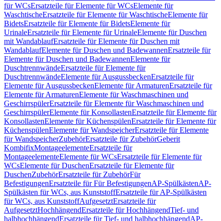
für WCs
Ersatzteile für Elemente für WCs
Elemente für
Waschtische
Ersatzteile für Elemente für Waschtische
Elemente für
Bidets
Ersatzteile für Elemente für Bidets
Elemente für
Urinale
Ersatzteile für Elemente für Urinale
Elemente für Duschen
mit Wandablauf
Ersatzteile für Elemente für Duschen mit
Wandablauf
Elemente für Duschen und Badewannen
Ersatzteile für
Elemente für Duschen und Badewannen
Elemente für
Duschtrennwände
Ersatzteile für Elemente für
Duschtrennwände
Elemente für Ausgussbecken
Ersatzteile für
Elemente für Ausgussbecken
Elemente für Armaturen
Ersatzteile für
Elemente für Armaturen
Elemente für Waschmaschinen und
Geschirrspüler
Ersatzteile für Elemente für Waschmaschinen und
Geschirrspüler
Elemente für Konsollasten
Ersatzteile für Elemente für
Konsollasten
Elemente für Küchenspülen
Ersatzteile für Elemente für
Küchenspülen
Elemente für Wandspeicher
Ersatzteile für Elemente
für Wandspeicher
Zubehör
Ersatzteile für Zubehör
Geberit
Kombifix
Montageelemente
Ersatzteile für
Montageelemente
Elemente für WCs
Ersatzteile für Elemente für
WCs
Elemente für Duschen
Ersatzteile für Elemente für
Duschen
Zubehör
Ersatzteile für Zubehör
Für
Befestigungen
Ersatzteile für Für Befestigungen
AP-Spülkästen
AP-
Spülkästen für WCs, aus Kunststoff
Ersatzteile für AP-Spülkästen
für WCs, aus Kunststoff
Aufgesetzt
Ersatzteile für
Aufgesetzt
Hochhängend
Ersatzteile für Hochhängend
Tief- und
halbhochhängend
Ersatzteile für Tief- und halbhochhängend
AP-