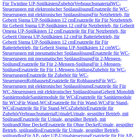
Für Twinline UP-Spülkästen
Zubehör
Verbrauchsmaterial
WC-
Steuerungen mit elektronischer Spülauslösung
Ersatzteile für WC-
Steuerungen mit elektronischer Spülauslösung
Für Netzbetrieb, für
Geberit Sigma UP-Spülkästen 12 cm
Ersatzteile für Für Netzbetrieb,
für Geberit Sigma UP-Spülkästen 12 cm
Für Netzbetrieb, für Geberit
Omega UP-Spülkästen 12 cm
Ersatzteile für Für Netzbetrieb, für
Geberit Omega UP-Spülkästen 12 cm
Für Batteriebetrieb, für
Geberit Sigma UP-Spülkästen 12 cm
Ersatzteile für Für
Batteriebetrieb, für Geberit Sigma UP-Spülkästen 12 cm
WC-
Steuerungen mit pneumatischer Spülauslösung
Ersatzteile für WC-
Steuerungen mit pneumatischer Spülauslösung
Für 2-Mengen-
Spülung
Ersatzteile für Für 2-Mengen-Spülung
Für 1-Mengen-
Spülung
Ersatzteile für Für 1-Mengen-Spülung
Zubehör für WC-
Steuerungen
Ersatzteile für Zubehör für WC-
Steuerungen
Rohbausets
Ersatzteile für Rohbausets
Für WC-
Steuerungen mit elektronischer Spülauslösung
Ersatzteile für Für
WC-Steuerungen mit elektronischer Spülauslösung
Geberit Monolith
Sanitärmodule
Sanitärmodule für WCs
Ersatzteile für Sanitärmodule
für WCs
Für Wand-WCs
Ersatzteile für Für Wand-WCs
Für Stand-
WCs
Ersatzteile für Für Stand-WCs
Zubehör
Ersatzteile für
Zubehör
Verbrauchsmaterial
Urinale
Urinale, gespülter Betrieb, mit
Spülrand
Ersatzteile für Urinale, gespülter Betrieb, mit
Spülrand
Ohne Deckel
Ersatzteile für Ohne Deckel
Urinale, gespülter
Betrieb, spülrandlos
Ersatzteile für Urinale, gespülter Betrieb,
spülrandlos
Für AP- oder UP-Urinalsteuerung
Ersatzteile für Für AP-