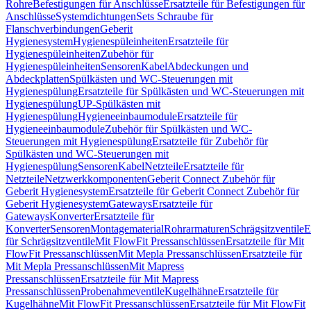
Rohre
Befestigungen für Anschlüsse
Ersatzteile für Befestigungen für
Anschlüsse
Systemdichtungen
Sets Schraube für
Flanschverbindungen
Geberit
Hygienesystem
Hygienespüleinheiten
Ersatzteile für
Hygienespüleinheiten
Zubehör für
Hygienespüleinheiten
Sensoren
Kabel
Abdeckungen und
Abdeckplatten
Spülkästen und WC-Steuerungen mit
Hygienespülung
Ersatzteile für Spülkästen und WC-Steuerungen mit
Hygienespülung
UP-Spülkästen mit
Hygienespülung
Hygieneeinbaumodule
Ersatzteile für
Hygieneeinbaumodule
Zubehör für Spülkästen und WC-
Steuerungen mit Hygienespülung
Ersatzteile für Zubehör für
Spülkästen und WC-Steuerungen mit
Hygienespülung
Sensoren
Kabel
Netzteile
Ersatzteile für
Netzteile
Netzwerkkomponenten
Geberit Connect Zubehör für
Geberit Hygienesystem
Ersatzteile für Geberit Connect Zubehör für
Geberit Hygienesystem
Gateways
Ersatzteile für
Gateways
Konverter
Ersatzteile für
Konverter
Sensoren
Montagematerial
Rohrarmaturen
Schrägsitzventile
E
für Schrägsitzventile
Mit FlowFit Pressanschlüssen
Ersatzteile für Mit
FlowFit Pressanschlüssen
Mit Mepla Pressanschlüssen
Ersatzteile für
Mit Mepla Pressanschlüssen
Mit Mapress
Pressanschlüssen
Ersatzteile für Mit Mapress
Pressanschlüssen
Probenahmeventile
Kugelhähne
Ersatzteile für
Kugelhähne
Mit FlowFit Pressanschlüssen
Ersatzteile für Mit FlowFit