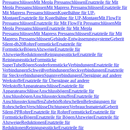
Pressanschlüssen
Mit Mepla Pressanschlüssen
Ersatzteile für Mit
Mepla Pressanschlüssen
Mit Mapress Pressanschlüssen
Ersatzteile für
Mit Mapress Pressanschlüssen
Kugelhähne für UP-
Montage
Ersatzteile für Kugelhähne für UP-Montage
Mit FlowFit
Pressanschlüssen
Ersatzteile für Mit FlowFit Pressanschlüssen
Mit
Mepla Pressanschlüssen
Ersatzteile für Mit Mepla
Pressanschlüssen
Mit Mapress Pressanschlüssen
Ersatzteile für Mit
Mapress Pressanschlüssen
Gebäude-Entwässerungssysteme
Geberit
Silent-db20
Rohre
Formstücke
Ersatzteile für
Formstücke
Bögen
Abzweige
Ersatzteile für
Abzweige
Reduktionen
Reinigungsstücke
Ersatzteile für
Reinigungsstücke
Formstücke
SuperTube
Bögen
Sonderformstücke
Verbindungen
Ersatzteile für
Verbindungen
Schweißverbindungen
Steckverbindungen
Ersatzteile
für Steckverbindungen
Spannverbindungen
Übergänge auf andere
Werkstoffe
Ersatzteile für Übergänge auf andere
Werkstoffe
Apparateanschlüsse
Ersatzteile für
Apparateanschlüsse
Anschlussbögen
Ersatzteile für
Anschlussbögen
Anschlusssteckmuffen
Ersatzteile für
Anschlusssteckmuffen
Zubehör
Rohrschellen
Befestigungen für
Rohrschellen
Verschlüsse
Dichtungen
Verbrauchsmaterial
Geberit
Silent-PP
Rohre
Ersatzteile für Rohre
Formstücke
Ersatzteile für
Formstücke
Bögen
Ersatzteile für Bögen
Abzweige
Ersatzteile für
Abzweige
Reduktionen
Ersatzteile für
Reduktionen
Reinigungsstücke
Ersatzteile für