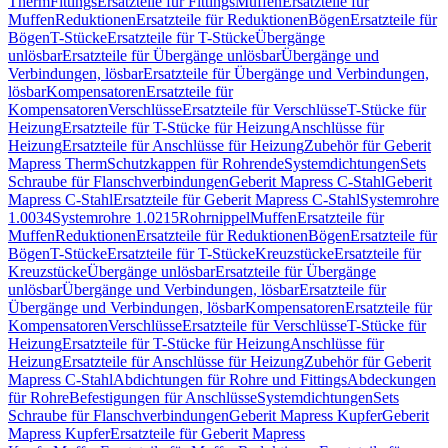
Therm
Fittings
Ersatzteile für Fittings
Muffen
Ersatzteile für
Muffen
Reduktionen
Ersatzteile für Reduktionen
Bögen
Ersatzteile für
Bögen
T-Stücke
Ersatzteile für T-Stücke
Übergänge
unlösbar
Ersatzteile für Übergänge unlösbar
Übergänge und
Verbindungen, lösbar
Ersatzteile für Übergänge und Verbindungen,
lösbar
Kompensatoren
Ersatzteile für
Kompensatoren
Verschlüsse
Ersatzteile für Verschlüsse
T-Stücke für
Heizung
Ersatzteile für T-Stücke für Heizung
Anschlüsse für
Heizung
Ersatzteile für Anschlüsse für Heizung
Zubehör für Geberit
Mapress Therm
Schutzkappen für Rohrende
Systemdichtungen
Sets
Schraube für Flanschverbindungen
Geberit Mapress C-Stahl
Geberit
Mapress C-Stahl
Ersatzteile für Geberit Mapress C-Stahl
Systemrohre
1.0034
Systemrohre 1.0215
Rohrnippel
Muffen
Ersatzteile für
Muffen
Reduktionen
Ersatzteile für Reduktionen
Bögen
Ersatzteile für
Bögen
T-Stücke
Ersatzteile für T-Stücke
Kreuzstücke
Ersatzteile für
Kreuzstücke
Übergänge unlösbar
Ersatzteile für Übergänge
unlösbar
Übergänge und Verbindungen, lösbar
Ersatzteile für
Übergänge und Verbindungen, lösbar
Kompensatoren
Ersatzteile für
Kompensatoren
Verschlüsse
Ersatzteile für Verschlüsse
T-Stücke für
Heizung
Ersatzteile für T-Stücke für Heizung
Anschlüsse für
Heizung
Ersatzteile für Anschlüsse für Heizung
Zubehör für Geberit
Mapress C-Stahl
Abdichtungen für Rohre und Fittings
Abdeckungen
für Rohre
Befestigungen für Anschlüsse
Systemdichtungen
Sets
Schraube für Flanschverbindungen
Geberit Mapress Kupfer
Geberit
Mapress Kupfer
Ersatzteile für Geberit Mapress