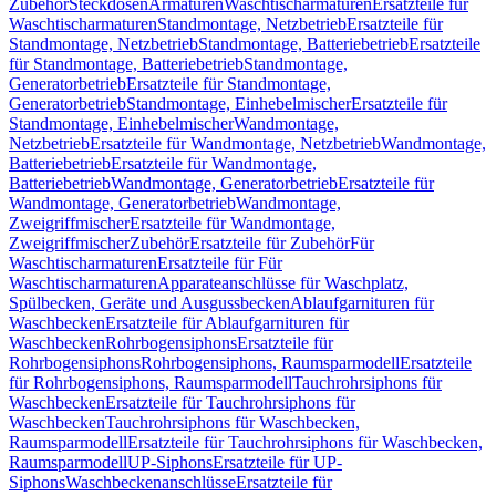
Zubehör
Steckdosen
Armaturen
Waschtischarmaturen
Ersatzteile für
Waschtischarmaturen
Standmontage, Netzbetrieb
Ersatzteile für
Standmontage, Netzbetrieb
Standmontage, Batteriebetrieb
Ersatzteile
für Standmontage, Batteriebetrieb
Standmontage,
Generatorbetrieb
Ersatzteile für Standmontage,
Generatorbetrieb
Standmontage, Einhebelmischer
Ersatzteile für
Standmontage, Einhebelmischer
Wandmontage,
Netzbetrieb
Ersatzteile für Wandmontage, Netzbetrieb
Wandmontage,
Batteriebetrieb
Ersatzteile für Wandmontage,
Batteriebetrieb
Wandmontage, Generatorbetrieb
Ersatzteile für
Wandmontage, Generatorbetrieb
Wandmontage,
Zweigriffmischer
Ersatzteile für Wandmontage,
Zweigriffmischer
Zubehör
Ersatzteile für Zubehör
Für
Waschtischarmaturen
Ersatzteile für Für
Waschtischarmaturen
Apparateanschlüsse für Waschplatz,
Spülbecken, Geräte und Ausgussbecken
Ablaufgarnituren für
Waschbecken
Ersatzteile für Ablaufgarnituren für
Waschbecken
Rohrbogensiphons
Ersatzteile für
Rohrbogensiphons
Rohrbogensiphons, Raumsparmodell
Ersatzteile
für Rohrbogensiphons, Raumsparmodell
Tauchrohrsiphons für
Waschbecken
Ersatzteile für Tauchrohrsiphons für
Waschbecken
Tauchrohrsiphons für Waschbecken,
Raumsparmodell
Ersatzteile für Tauchrohrsiphons für Waschbecken,
Raumsparmodell
UP-Siphons
Ersatzteile für UP-
Siphons
Waschbeckenanschlüsse
Ersatzteile für