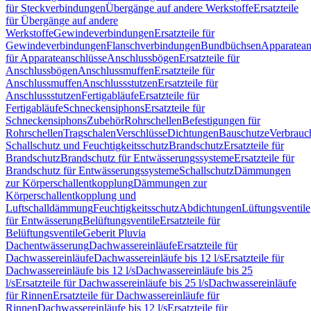
für Steckverbindungen
Übergänge auf andere Werkstoffe
Ersatzteile
für Übergänge auf andere
Werkstoffe
Gewindeverbindungen
Ersatzteile für
Gewindeverbindungen
Flanschverbindungen
Bundbüchsen
Apparatean
für Apparateanschlüsse
Anschlussbögen
Ersatzteile für
Anschlussbögen
Anschlussmuffen
Ersatzteile für
Anschlussmuffen
Anschlussstutzen
Ersatzteile für
Anschlussstutzen
Fertigabläufe
Ersatzteile für
Fertigabläufe
Schneckensiphons
Ersatzteile für
Schneckensiphons
Zubehör
Rohrschellen
Befestigungen für
Rohrschellen
Tragschalen
Verschlüsse
Dichtungen
Bauschutze
Verbrauc
Schallschutz und Feuchtigkeitsschutz
Brandschutz
Ersatzteile für
Brandschutz
Brandschutz für Entwässerungssysteme
Ersatzteile für
Brandschutz für Entwässerungssysteme
Schallschutz
Dämmungen
zur Körperschallentkopplung
Dämmungen zur
Körperschallentkopplung und
Luftschalldämmung
Feuchtigkeitsschutz
Abdichtungen
Lüftungsventile
für Entwässerung
Belüftungsventile
Ersatzteile für
Belüftungsventile
Geberit Pluvia
Dachentwässerung
Dachwassereinläufe
Ersatzteile für
Dachwassereinläufe
Dachwassereinläufe bis 12 l/s
Ersatzteile für
Dachwassereinläufe bis 12 l/s
Dachwassereinläufe bis 25
l/s
Ersatzteile für Dachwassereinläufe bis 25 l/s
Dachwassereinläufe
für Rinnen
Ersatzteile für Dachwassereinläufe für
Rinnen
Dachwassereinläufe bis 12 l/s
Ersatzteile für