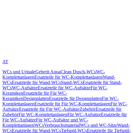
AT
WCs und Urinale
Geberit AquaClean Dusch-WCs
WC-
Komplettanlagen
Ersatzteile für WC-Komplettanlagen
Wand-
WCs
Ersatzteile für Wand-WCs
Stand-WCs
Ersatzteile für Stand-
WCs
WC-Aufsätze
Ersatzteile für WC-Aufsätze
Für WC-
Keramiken
Ersatzteile für Für WC-
Keramiken
Designplatten
Ersatzteile für Designplatten
Für WC-
Komplettanlagen
Ersatzteile für Für WC-Komplettanlagen
Für WC-
Aufsätze
Ersatzteile für Für WC-Aufsätze
Zubehör
Ersatzteile für
Zubehör
Für WC-Komplettanlagen
Für WC-Aufsätze
Ersatzteile für
Für WC-Aufsätze
Für WC-Aufsätze und WC-
Komplettanlagen
WCs
Verbrauchsmaterial
WCs und WC-Sitze
Wand-
WCs
Ersatzteile für Wand-WCs
Tiefspül-WCs
Ersatzteile für Tiefspül-