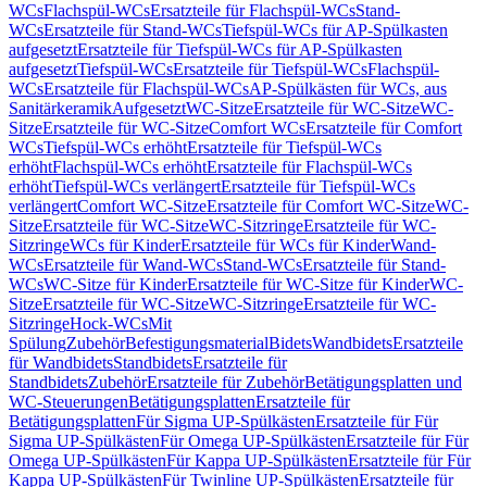
WCs
Flachspül-WCs
Ersatzteile für Flachspül-WCs
Stand-
WCs
Ersatzteile für Stand-WCs
Tiefspül-WCs für AP-Spülkasten
aufgesetzt
Ersatzteile für Tiefspül-WCs für AP-Spülkasten
aufgesetzt
Tiefspül-WCs
Ersatzteile für Tiefspül-WCs
Flachspül-
WCs
Ersatzteile für Flachspül-WCs
AP-Spülkästen für WCs, aus
Sanitärkeramik
Aufgesetzt
WC-Sitze
Ersatzteile für WC-Sitze
WC-
Sitze
Ersatzteile für WC-Sitze
Comfort WCs
Ersatzteile für Comfort
WCs
Tiefspül-WCs erhöht
Ersatzteile für Tiefspül-WCs
erhöht
Flachspül-WCs erhöht
Ersatzteile für Flachspül-WCs
erhöht
Tiefspül-WCs verlängert
Ersatzteile für Tiefspül-WCs
verlängert
Comfort WC-Sitze
Ersatzteile für Comfort WC-Sitze
WC-
Sitze
Ersatzteile für WC-Sitze
WC-Sitzringe
Ersatzteile für WC-
Sitzringe
WCs für Kinder
Ersatzteile für WCs für Kinder
Wand-
WCs
Ersatzteile für Wand-WCs
Stand-WCs
Ersatzteile für Stand-
WCs
WC-Sitze für Kinder
Ersatzteile für WC-Sitze für Kinder
WC-
Sitze
Ersatzteile für WC-Sitze
WC-Sitzringe
Ersatzteile für WC-
Sitzringe
Hock-WCs
Mit
Spülung
Zubehör
Befestigungsmaterial
Bidets
Wandbidets
Ersatzteile
für Wandbidets
Standbidets
Ersatzteile für
Standbidets
Zubehör
Ersatzteile für Zubehör
Betätigungsplatten und
WC-Steuerungen
Betätigungsplatten
Ersatzteile für
Betätigungsplatten
Für Sigma UP-Spülkästen
Ersatzteile für Für
Sigma UP-Spülkästen
Für Omega UP-Spülkästen
Ersatzteile für Für
Omega UP-Spülkästen
Für Kappa UP-Spülkästen
Ersatzteile für Für
Kappa UP-Spülkästen
Für Twinline UP-Spülkästen
Ersatzteile für