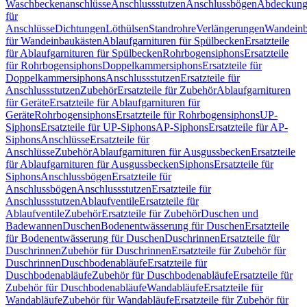
Waschbeckenanschlüsse
Anschlussstutzen
Anschlussbögen
Abdeckung
für
Anschlüsse
Dichtungen
Löthülsen
Standrohre
Verlängerungen
Wandeinb
für Wandeinbaukästen
Ablaufgarnituren für Spülbecken
Ersatzteile
für Ablaufgarnituren für Spülbecken
Rohrbogensiphons
Ersatzteile
für Rohrbogensiphons
Doppelkammersiphons
Ersatzteile für
Doppelkammersiphons
Anschlussstutzen
Ersatzteile für
Anschlussstutzen
Zubehör
Ersatzteile für Zubehör
Ablaufgarnituren
für Geräte
Ersatzteile für Ablaufgarnituren für
Geräte
Rohrbogensiphons
Ersatzteile für Rohrbogensiphons
UP-
Siphons
Ersatzteile für UP-Siphons
AP-Siphons
Ersatzteile für AP-
Siphons
Anschlüsse
Ersatzteile für
Anschlüsse
Zubehör
Ablaufgarnituren für Ausgussbecken
Ersatzteile
für Ablaufgarnituren für Ausgussbecken
Siphons
Ersatzteile für
Siphons
Anschlussbögen
Ersatzteile für
Anschlussbögen
Anschlussstutzen
Ersatzteile für
Anschlussstutzen
Ablaufventile
Ersatzteile für
Ablaufventile
Zubehör
Ersatzteile für Zubehör
Duschen und
Badewannen
Duschen
Bodenentwässerung für Duschen
Ersatzteile
für Bodenentwässerung für Duschen
Duschrinnen
Ersatzteile für
Duschrinnen
Zubehör für Duschrinnen
Ersatzteile für Zubehör für
Duschrinnen
Duschbodenabläufe
Ersatzteile für
Duschbodenabläufe
Zubehör für Duschbodenabläufe
Ersatzteile für
Zubehör für Duschbodenabläufe
Wandabläufe
Ersatzteile für
Wandabläufe
Zubehör für Wandabläufe
Ersatzteile für Zubehör für