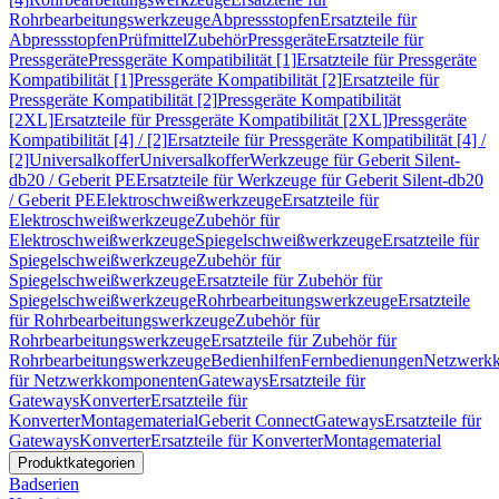
Rohrbearbeitungswerkzeuge
Abpressstopfen
Ersatzteile für
Abpressstopfen
Prüfmittel
Zubehör
Pressgeräte
Ersatzteile für
Pressgeräte
Pressgeräte Kompatibilität [1]
Ersatzteile für Pressgeräte
Kompatibilität [1]
Pressgeräte Kompatibilität [2]
Ersatzteile für
Pressgeräte Kompatibilität [2]
Pressgeräte Kompatibilität
[2XL]
Ersatzteile für Pressgeräte Kompatibilität [2XL]
Pressgeräte
Kompatibilität [4] / [2]
Ersatzteile für Pressgeräte Kompatibilität [4] /
[2]
Universalkoffer
Universalkoffer
Werkzeuge für Geberit Silent-
db20 / Geberit PE
Ersatzteile für Werkzeuge für Geberit Silent-db20
/ Geberit PE
Elektroschweißwerkzeuge
Ersatzteile für
Elektroschweißwerkzeuge
Zubehör für
Elektroschweißwerkzeuge
Spiegelschweißwerkzeuge
Ersatzteile für
Spiegelschweißwerkzeuge
Zubehör für
Spiegelschweißwerkzeuge
Ersatzteile für Zubehör für
Spiegelschweißwerkzeuge
Rohrbearbeitungswerkzeuge
Ersatzteile
für Rohrbearbeitungswerkzeuge
Zubehör für
Rohrbearbeitungswerkzeuge
Ersatzteile für Zubehör für
Rohrbearbeitungswerkzeuge
Bedienhilfen
Fernbedienungen
Netzwerk
für Netzwerkkomponenten
Gateways
Ersatzteile für
Gateways
Konverter
Ersatzteile für
Konverter
Montagematerial
Geberit Connect
Gateways
Ersatzteile für
Gateways
Konverter
Ersatzteile für Konverter
Montagematerial
Produktkategorien
Badserien