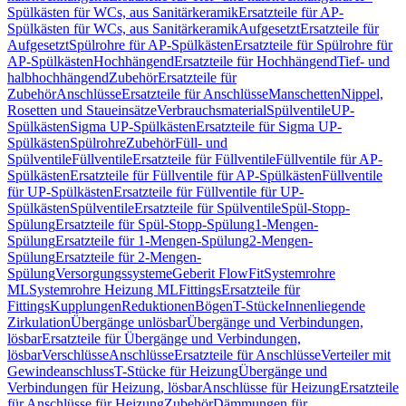
Spülkästen für WCs, aus Sanitärkeramik
Ersatzteile für AP-
Spülkästen für WCs, aus Sanitärkeramik
Aufgesetzt
Ersatzteile für
Aufgesetzt
Spülrohre für AP-Spülkästen
Ersatzteile für Spülrohre für
AP-Spülkästen
Hochhängend
Ersatzteile für Hochhängend
Tief- und
halbhochhängend
Zubehör
Ersatzteile für
Zubehör
Anschlüsse
Ersatzteile für Anschlüsse
Manschetten
Nippel,
Rosetten und Staueinsätze
Verbrauchsmaterial
Spülventile
UP-
Spülkästen
Sigma UP-Spülkästen
Ersatzteile für Sigma UP-
Spülkästen
Spülrohre
Zubehör
Füll- und
Spülventile
Füllventile
Ersatzteile für Füllventile
Füllventile für AP-
Spülkästen
Ersatzteile für Füllventile für AP-Spülkästen
Füllventile
für UP-Spülkästen
Ersatzteile für Füllventile für UP-
Spülkästen
Spülventile
Ersatzteile für Spülventile
Spül-Stopp-
Spülung
Ersatzteile für Spül-Stopp-Spülung
1-Mengen-
Spülung
Ersatzteile für 1-Mengen-Spülung
2-Mengen-
Spülung
Ersatzteile für 2-Mengen-
Spülung
Versorgungssysteme
Geberit FlowFit
Systemrohre
ML
Systemrohre Heizung ML
Fittings
Ersatzteile für
Fittings
Kupplungen
Reduktionen
Bögen
T-Stücke
Innenliegende
Zirkulation
Übergänge unlösbar
Übergänge und Verbindungen,
lösbar
Ersatzteile für Übergänge und Verbindungen,
lösbar
Verschlüsse
Anschlüsse
Ersatzteile für Anschlüsse
Verteiler mit
Gewindeanschluss
T-Stücke für Heizung
Übergänge und
Verbindungen für Heizung, lösbar
Anschlüsse für Heizung
Ersatzteile
für Anschlüsse für Heizung
Zubehör
Dämmungen für