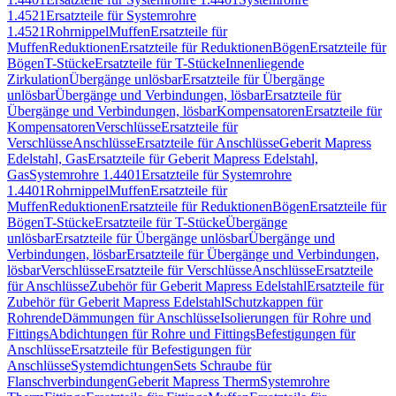
1.4521
Ersatzteile für Systemrohre
1.4521
Rohrnippel
Muffen
Ersatzteile für
Muffen
Reduktionen
Ersatzteile für Reduktionen
Bögen
Ersatzteile für
Bögen
T-Stücke
Ersatzteile für T-Stücke
Innenliegende
Zirkulation
Übergänge unlösbar
Ersatzteile für Übergänge
unlösbar
Übergänge und Verbindungen, lösbar
Ersatzteile für
Übergänge und Verbindungen, lösbar
Kompensatoren
Ersatzteile für
Kompensatoren
Verschlüsse
Ersatzteile für
Verschlüsse
Anschlüsse
Ersatzteile für Anschlüsse
Geberit Mapress
Edelstahl, Gas
Ersatzteile für Geberit Mapress Edelstahl,
Gas
Systemrohre 1.4401
Ersatzteile für Systemrohre
1.4401
Rohrnippel
Muffen
Ersatzteile für
Muffen
Reduktionen
Ersatzteile für Reduktionen
Bögen
Ersatzteile für
Bögen
T-Stücke
Ersatzteile für T-Stücke
Übergänge
unlösbar
Ersatzteile für Übergänge unlösbar
Übergänge und
Verbindungen, lösbar
Ersatzteile für Übergänge und Verbindungen,
lösbar
Verschlüsse
Ersatzteile für Verschlüsse
Anschlüsse
Ersatzteile
für Anschlüsse
Zubehör für Geberit Mapress Edelstahl
Ersatzteile für
Zubehör für Geberit Mapress Edelstahl
Schutzkappen für
Rohrende
Dämmungen für Anschlüsse
Isolierungen für Rohre und
Fittings
Abdichtungen für Rohre und Fittings
Befestigungen für
Anschlüsse
Ersatzteile für Befestigungen für
Anschlüsse
Systemdichtungen
Sets Schraube für
Flanschverbindungen
Geberit Mapress Therm
Systemrohre