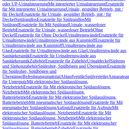
oder UP-Urinalsteuerung
Mit integrierter Urinalsteuerung
Ersatzteile
für Mit integrierter Urinalsteuerung
Urinale, gespülter Betrieb, mit /
für Deckel
Ersatzteile für Urinale, gespülter Betrieb, mit / für
Deckel
Spülrandlos
Ersatzteile für Spülrandlos
Mit
Spülrand
Ersatzteile für Mit Spülrand
Urinale, wasserloser
Betrieb
Ersatzteile für Urinale, wasserloser Betrieb
Ohne
Deckel
Ersatzteile für Ohne Deckel
Urinaltrennwände
Ersatzteile für
Urinaltrennwände
Urinaltrennwände aus Kunststoff
Ersatzteile für
Urinaltrennwände aus Kunststoff
Urinaltrennwände aus
Glas
Ersatzteile für Urinaltrennwände aus Glas
Urinaltrennwände aus
Sanitärkeramik
Ersatzteile für Urinaltrennwände aus
Sanitärkeramik
Zubehör
Ersatzteile für Zubehör
Urinaldeckel
Siphons
und Siphonzubehör
Spülrohre, Spülbögen und Übergänge
Ersatzteile
für Spülrohre, Spülbögen und
Übergänge
Befestigungsmaterial
Ablaufventile
Spülverteiler
Apparatean
für Unterputz
Mit elektronischer Spülauslösung,
Netzbetrieb
Ersatzteile für Mit elektronischer Spülauslösung,
Netzbetrieb
Mit elektronischer Spülauslösung,
Batteriebetrieb
Ersatzteile für Mit elektronischer Spülauslösung,
Batteriebetrieb
Mit pneumatischer Spülauslösung
Ersatzteile für Mit
pneumatischer Spülauslösung
Aufputz
Ersatzteile für Aufputz
Mit
elektronischer Spülauslösung, Netzbetrieb
Ersatzteile für Mit
elektronischer Spülauslösung, Netzbetrieb
Mit elektronischer
Spülauslösung, Batteriebetrieb
Ersatzteile für Mit elektronischer
Spülauslösung, Batteriebetrieb
Zubehör
Ersatzteile für