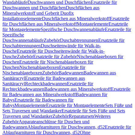
Wandabläufe
Duschwannen und Duschflächen
Ersatzteile für
Duschwannen und Duschflächen
Duschflächen aus
Mineralwerkstoff und Geberit Duofix
Installationselemente
Duschflächen aus Mineralwerkstoff
Ersatzteile
für Duschflächen aus Mineralwerkstoff
Montagelemente
Ersatzteile
für Montagelemente
Spezifische Duschwannenabläufe
Ersatzteile für
Spezifische
Duschwannenabläufe
Zubehör
Duschabtrennungen
Ersatzteile für
Duschabtrennungen
Duschseitenwände für Walk-in-
Dusche
Ersatzteile für Duschseitenwände für Walk-in-
Dusche
Zubehör
Ersatzteile für Zubehör
Nischenablageboxen für
Duschen
Ersatzteile für Nischenablageboxen für
Duschen
Nischenablageboxen
Ersatzteile für
Nischenablageboxen
Zubehör
Badewannen
Badewannen aus
Sanitäracryl
Ersatzteile für Badewannen aus
Sanitäracryl
Rechteckbadewannen
Ersatzteile für
Rechteckbadewannen
Badewannen aus Mineralwerkstoff
Ersatzteile
für Badewannen aus Mineralwerkstoff
Badewannen für
Babys
Ersatzteile für Badewannen für
Babys
Montagelemente
Ersatzteile für Montagelemente
Sets Füße und
Sets Traversen und Wandanker
Ersatzteile für Sets Füße und Sets
Traversen und Wandanker
Zubehör
Reparatursets
Weiteres
Zubehör
Apparateanschlüsse für Duschen und
Badewannen
Ablaufgarnituren für Duschwannen, d52
Ersatzteile für
Ablaufgarnituren für Duschwannen, d52
Ohne