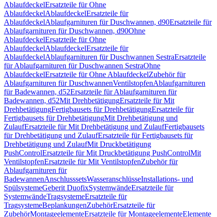
Ablaufdeckel
Ersatzteile für Ohne
Ablaufdeckel
Ablaufdeckel
Ersatzteile für
Ablaufdeckel
Ablaufgarnituren für Duschwannen, d90
Ersatzteile für
Ablaufgarnituren für Duschwannen, d90
Ohne
Ablaufdeckel
Ersatzteile für Ohne
Ablaufdeckel
Ablaufdeckel
Ersatzteile für
Ablaufdeckel
Ablaufgarnituren für Duschwannen Sestra
Ersatzteile
für Ablaufgarnituren für Duschwannen Sestra
Ohne
Ablaufdeckel
Ersatzteile für Ohne Ablaufdeckel
Zubehör für
Ablaufgarnituren für Duschwannen
Ventilstopfen
Ablaufgarnituren
für Badewannen, d52
Ersatzteile für Ablaufgarnituren für
Badewannen, d52
Mit Drehbetätigung
Ersatzteile für Mit
Drehbetätigung
Fertigbausets für Drehbetätigung
Ersatzteile für
Fertigbausets für Drehbetätigung
Mit Drehbetätigung und
Zulauf
Ersatzteile für Mit Drehbetätigung und Zulauf
Fertigbausets
für Drehbetätigung und Zulauf
Ersatzteile für Fertigbausets für
Drehbetätigung und Zulauf
Mit Druckbetätigung
PushControl
Ersatzteile für Mit Druckbetätigung PushControl
Mit
Ventilstopfen
Ersatzteile für Mit Ventilstopfen
Zubehör für
Ablaufgarnituren für
Badewannen
Anschlusssets
Wasseranschlüsse
Installations- und
Spülsysteme
Geberit Duofix
Systemwände
Ersatzteile für
Systemwände
Tragsysteme
Ersatzteile für
Tragsysteme
Beplankungen
Zubehör
Ersatzteile für
Zubehör
Montageelemente
Ersatzteile für Montageelemente
Elemente