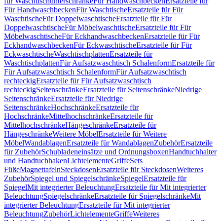
für Waschtischunterschränke
Für Handwaschbecken
Ersatzteile für
Für Handwaschbecken
Für Waschtische
Ersatzteile für Für
Waschtische
Für Doppelwaschtische
Ersatzteile für Für
Doppelwaschtische
Für Möbelwaschtische
Ersatzteile für Für
Möbelwaschtische
Für Eckhandwaschbecken
Ersatzteile für Für
Eckhandwaschbecken
Für Eckwaschtische
Ersatzteile für Für
Eckwaschtische
Waschtischplatten
Ersatzteile für
Waschtischplatten
Für Aufsatzwaschtisch Schalenform
Ersatzteile für
Für Aufsatzwaschtisch Schalenform
Für Aufsatzwaschtisch
rechteckig
Ersatzteile für Für Aufsatzwaschtisch
rechteckig
Seitenschränke
Ersatzteile für Seitenschränke
Niedrige
Seitenschränke
Ersatzteile für Niedrige
Seitenschränke
Hochschränke
Ersatzteile für
Hochschränke
Mittelhochschränke
Ersatzteile für
Mittelhochschränke
Hängeschränke
Ersatzteile für
Hängeschränke
Weitere Möbel
Ersatzteile für Weitere
Möbel
Wandablagen
Ersatzteile für Wandablagen
Zubehör
Ersatzteile
für Zubehör
Schubladeneinsätze und Ordnungsboxen
Handtuchhalter
und Handtuchhaken
Lichtelemente
Griffe
Sets
Füße
Magnettafeln
Steckdosen
Ersatzteile für Steckdosen
Weiteres
Zubehör
Spiegel und Spiegelschränke
Spiegel
Ersatzteile für
Spiegel
Mit integrierter Beleuchtung
Ersatzteile für Mit integrierter
Beleuchtung
Spiegelschränke
Ersatzteile für Spiegelschränke
Mit
integrierter Beleuchtung
Ersatzteile für Mit integrierter
Beleuchtung
Zubehör
Lichtelemente
Griffe
Weiteres