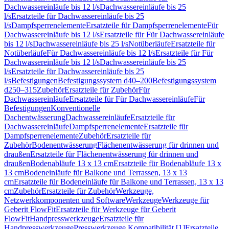
Dachwassereinläufe bis 12 l/s
Dachwassereinläufe bis 25
l/s
Ersatzteile für Dachwassereinläufe bis 25
l/s
Dampfsperrenelemente
Ersatzteile für Dampfsperrenelemente
Für
Dachwassereinläufe bis 12 l/s
Ersatzteile für Für Dachwassereinläufe
bis 12 l/s
Dachwassereinläufe bis 25 l/s
Notüberläufe
Ersatzteile für
Notüberläufe
Für Dachwassereinläufe bis 12 l/s
Ersatzteile für Für
Dachwassereinläufe bis 12 l/s
Dachwassereinläufe bis 25
l/s
Ersatzteile für Dachwassereinläufe bis 25
l/s
Befestigungen
Befestigungssystem d40–200
Befestigungssystem
d250–315
Zubehör
Ersatzteile für Zubehör
Für
Dachwassereinläufe
Ersatzteile für Für Dachwassereinläufe
Für
Befestigungen
Konventionelle
Dachentwässerung
Dachwassereinläufe
Ersatzteile für
Dachwassereinläufe
Dampfsperrenelemente
Ersatzteile für
Dampfsperrenelemente
Zubehör
Ersatzteile für
Zubehör
Bodenentwässerung
Flächenentwässerung für drinnen und
draußen
Ersatzteile für Flächenentwässerung für drinnen und
draußen
Bodenabläufe 13 x 13 cm
Ersatzteile für Bodenabläufe 13 x
13 cm
Bodeneinläufe für Balkone und Terrassen, 13 x 13
cm
Ersatzteile für Bodeneinläufe für Balkone und Terrassen, 13 x 13
cm
Zubehör
Ersatzteile für Zubehör
Werkzeuge,
Netzwerkkomponenten und Software
Werkzeuge
Werkzeuge für
Geberit FlowFit
Ersatzteile für Werkzeuge für Geberit
FlowFit
Handpresswerkzeuge
Ersatzteile für
Handpresswerkzeuge
Presswerkzeuge Kompatibilität [1]
Ersatzteile