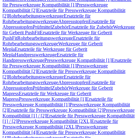
für Presswerkzeuge Kompatibilität [1]
Presswerkzeuge
Kompatibilität [2]
Ersatzteile für Presswerkzeuge Kompatibilität
[2]
Rohrbearbeitungswerkzeuge
Ersatzteile für
Rohrbearbeitungswerkzeuge
Abpressstopfen
Ersatzteile für
Abpressstopfen
Prüfmittel
Zubehör
Ersatzteile für Zubehör
Werkzeuge
für Geberit PushFit
Ersatzteile für Werkzeuge für Geberit
PushFit
Rohrbearbeitungswerkzeuge
Ersatzteile für
Rohrbearbeitungswerkzeuge
Werkzeuge für Geberit
Mepla
Ersatzteile für Werkzeuge für Geberit
Mepla
Handpresswerkzeuge
Ersatzteile für
Handpresswerkzeuge
Presswerkzeuge Kompatibilität [1]
Ersatzteile
für Presswerkzeuge Kompatibilität [1]
Presswerkzeuge
Kompatibilität [2]
Ersatzteile für Presswerkzeuge Kompatibilität
[2]
Rohrbearbeitungswerkzeuge
Ersatzteile für
Rohrbearbeitungswerkzeuge
Abpressstopfen
Ersatzteile für
Abpressstopfen
Prüfmittel
Zubehör
Werkzeuge für Geberit
Mapress
Ersatzteile für Werkzeuge für Geberit
Mapress
Presswerkzeuge Kompatibilität [1]
Ersatzteile für
Presswerkzeuge Kompatibilität [1]
Presswerkzeuge Kompatibilität
[2]
Ersatzteile für Presswerkzeuge Kompatibilität [2]
Presswerkzeuge
Kompatibilität [1] / [2]
Ersatzteile für Presswerkzeuge Kompatibilität
[1] / [2]
Presswerkzeuge Kompatibilität [2XL]
Ersatzteile für
Presswerkzeuge Kompatibilität [2XL]
Presswerkzeuge
Kompatibilität [4]
Ersatzteile für Presswerkzeuge Kompatibilität
[4]
Rohrbearbeitungswerkzeuge
Ersatzteile für