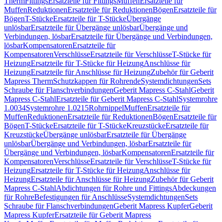
Therm
Fittings
Ersatzteile für Fittings
Muffen
Ersatzteile für
Muffen
Reduktionen
Ersatzteile für Reduktionen
Bögen
Ersatzteile für
Bögen
T-Stücke
Ersatzteile für T-Stücke
Übergänge
unlösbar
Ersatzteile für Übergänge unlösbar
Übergänge und
Verbindungen, lösbar
Ersatzteile für Übergänge und Verbindungen,
lösbar
Kompensatoren
Ersatzteile für
Kompensatoren
Verschlüsse
Ersatzteile für Verschlüsse
T-Stücke für
Heizung
Ersatzteile für T-Stücke für Heizung
Anschlüsse für
Heizung
Ersatzteile für Anschlüsse für Heizung
Zubehör für Geberit
Mapress Therm
Schutzkappen für Rohrende
Systemdichtungen
Sets
Schraube für Flanschverbindungen
Geberit Mapress C-Stahl
Geberit
Mapress C-Stahl
Ersatzteile für Geberit Mapress C-Stahl
Systemrohre
1.0034
Systemrohre 1.0215
Rohrnippel
Muffen
Ersatzteile für
Muffen
Reduktionen
Ersatzteile für Reduktionen
Bögen
Ersatzteile für
Bögen
T-Stücke
Ersatzteile für T-Stücke
Kreuzstücke
Ersatzteile für
Kreuzstücke
Übergänge unlösbar
Ersatzteile für Übergänge
unlösbar
Übergänge und Verbindungen, lösbar
Ersatzteile für
Übergänge und Verbindungen, lösbar
Kompensatoren
Ersatzteile für
Kompensatoren
Verschlüsse
Ersatzteile für Verschlüsse
T-Stücke für
Heizung
Ersatzteile für T-Stücke für Heizung
Anschlüsse für
Heizung
Ersatzteile für Anschlüsse für Heizung
Zubehör für Geberit
Mapress C-Stahl
Abdichtungen für Rohre und Fittings
Abdeckungen
für Rohre
Befestigungen für Anschlüsse
Systemdichtungen
Sets
Schraube für Flanschverbindungen
Geberit Mapress Kupfer
Geberit
Mapress Kupfer
Ersatzteile für Geberit Mapress