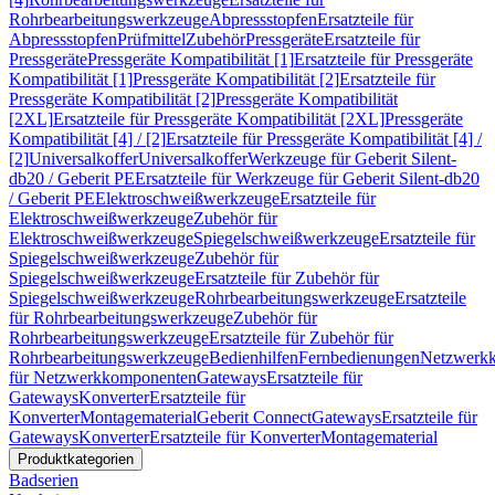
Rohrbearbeitungswerkzeuge
Abpressstopfen
Ersatzteile für
Abpressstopfen
Prüfmittel
Zubehör
Pressgeräte
Ersatzteile für
Pressgeräte
Pressgeräte Kompatibilität [1]
Ersatzteile für Pressgeräte
Kompatibilität [1]
Pressgeräte Kompatibilität [2]
Ersatzteile für
Pressgeräte Kompatibilität [2]
Pressgeräte Kompatibilität
[2XL]
Ersatzteile für Pressgeräte Kompatibilität [2XL]
Pressgeräte
Kompatibilität [4] / [2]
Ersatzteile für Pressgeräte Kompatibilität [4] /
[2]
Universalkoffer
Universalkoffer
Werkzeuge für Geberit Silent-
db20 / Geberit PE
Ersatzteile für Werkzeuge für Geberit Silent-db20
/ Geberit PE
Elektroschweißwerkzeuge
Ersatzteile für
Elektroschweißwerkzeuge
Zubehör für
Elektroschweißwerkzeuge
Spiegelschweißwerkzeuge
Ersatzteile für
Spiegelschweißwerkzeuge
Zubehör für
Spiegelschweißwerkzeuge
Ersatzteile für Zubehör für
Spiegelschweißwerkzeuge
Rohrbearbeitungswerkzeuge
Ersatzteile
für Rohrbearbeitungswerkzeuge
Zubehör für
Rohrbearbeitungswerkzeuge
Ersatzteile für Zubehör für
Rohrbearbeitungswerkzeuge
Bedienhilfen
Fernbedienungen
Netzwerk
für Netzwerkkomponenten
Gateways
Ersatzteile für
Gateways
Konverter
Ersatzteile für
Konverter
Montagematerial
Geberit Connect
Gateways
Ersatzteile für
Gateways
Konverter
Ersatzteile für Konverter
Montagematerial
Produktkategorien
Badserien