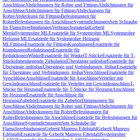
Anschlüsse
Abdichtungen für Rohre und Fittings
Abdichtungen für
Anschlüsse
Abdichtungen für Fittings
Abdeckungen für
Rohre
Abdeckung für Fittings
Befestigungen für
Rohre
Befestigungen für Anschlüsse
Systemdichtungen
Sets Schraube
für Flanschverbindungen
Verbrauchsmaterial
Geberit
Mepla
Systemrohre ML
Ersatzteile für Systemrohre ML
Systemrohre
Heizung ML
Ersatzteile für Systemrohre Heizung
ML
Fittings
Ersatzteile für Fittings
Kupplungen
Ersatzteile für
Kupplungen
Reduktionen
Ersatzteile für
Reduktionen
Winkel
Ersatzteile für Winkel
T-Stücke
Ersatzteile für T-
Stücke
Innenliegende Zirkulation
Übergänge unlösbar
Ersatzteile für
Übergänge unlösbar
Übergänge und Verbindungen, lösbar
Ersatzteile
für Übergänge und Verbindungen, lösbar
Verschlüsse
Ersatzteile für
Verschlüsse
Anschlüsse
Ersatzteile für Anschlüsse
Verteiler mit
Gewindeanschluss
Ersatzteile für Verteiler mit Gewindeanschluss
T-
Stücke für Heizung
Ersatzteile für T-Stücke für Heizung
Anschlüsse
für Heizung
Ersatzteile für Anschlüsse für
Heizung
Zubehör
Ersatzteile für Zubehör
Dämmungen für
Anschlüsse
Abdichtungen für Rohre und Fittings
Abdichtungen für
Anschlüsse
Abdeckungen für Rohre
Befestigungen für
Rohre
Befestigungen für Anschlüsse
Ersatzteile für Befestigungen für
Anschlüsse
Systemdichtungen
Sets Schraube für
Flanschverbindungen
Geberit Mapress Edelstahl
Geberit Mapress
Edelstahl
Ersatzteile für Geberit Mapress Edelstahl
Systemrohre
1.4401
Ersatzteile für Systemrohre 1.4401
Systemrohre