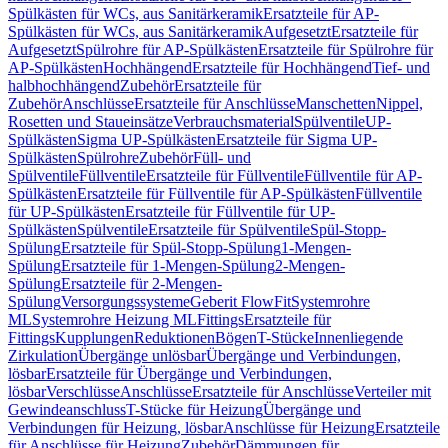
Spülkästen für WCs, aus Sanitärkeramik
Ersatzteile für AP-
Spülkästen für WCs, aus Sanitärkeramik
Aufgesetzt
Ersatzteile für
Aufgesetzt
Spülrohre für AP-Spülkästen
Ersatzteile für Spülrohre für
AP-Spülkästen
Hochhängend
Ersatzteile für Hochhängend
Tief- und
halbhochhängend
Zubehör
Ersatzteile für
Zubehör
Anschlüsse
Ersatzteile für Anschlüsse
Manschetten
Nippel,
Rosetten und Staueinsätze
Verbrauchsmaterial
Spülventile
UP-
Spülkästen
Sigma UP-Spülkästen
Ersatzteile für Sigma UP-
Spülkästen
Spülrohre
Zubehör
Füll- und
Spülventile
Füllventile
Ersatzteile für Füllventile
Füllventile für AP-
Spülkästen
Ersatzteile für Füllventile für AP-Spülkästen
Füllventile
für UP-Spülkästen
Ersatzteile für Füllventile für UP-
Spülkästen
Spülventile
Ersatzteile für Spülventile
Spül-Stopp-
Spülung
Ersatzteile für Spül-Stopp-Spülung
1-Mengen-
Spülung
Ersatzteile für 1-Mengen-Spülung
2-Mengen-
Spülung
Ersatzteile für 2-Mengen-
Spülung
Versorgungssysteme
Geberit FlowFit
Systemrohre
ML
Systemrohre Heizung ML
Fittings
Ersatzteile für
Fittings
Kupplungen
Reduktionen
Bögen
T-Stücke
Innenliegende
Zirkulation
Übergänge unlösbar
Übergänge und Verbindungen,
lösbar
Ersatzteile für Übergänge und Verbindungen,
lösbar
Verschlüsse
Anschlüsse
Ersatzteile für Anschlüsse
Verteiler mit
Gewindeanschluss
T-Stücke für Heizung
Übergänge und
Verbindungen für Heizung, lösbar
Anschlüsse für Heizung
Ersatzteile
für Anschlüsse für Heizung
Zubehör
Dämmungen für