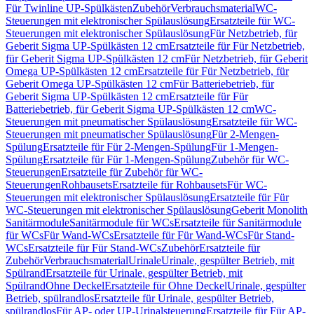
Für Twinline UP-Spülkästen
Zubehör
Verbrauchsmaterial
WC-
Steuerungen mit elektronischer Spülauslösung
Ersatzteile für WC-
Steuerungen mit elektronischer Spülauslösung
Für Netzbetrieb, für
Geberit Sigma UP-Spülkästen 12 cm
Ersatzteile für Für Netzbetrieb,
für Geberit Sigma UP-Spülkästen 12 cm
Für Netzbetrieb, für Geberit
Omega UP-Spülkästen 12 cm
Ersatzteile für Für Netzbetrieb, für
Geberit Omega UP-Spülkästen 12 cm
Für Batteriebetrieb, für
Geberit Sigma UP-Spülkästen 12 cm
Ersatzteile für Für
Batteriebetrieb, für Geberit Sigma UP-Spülkästen 12 cm
WC-
Steuerungen mit pneumatischer Spülauslösung
Ersatzteile für WC-
Steuerungen mit pneumatischer Spülauslösung
Für 2-Mengen-
Spülung
Ersatzteile für Für 2-Mengen-Spülung
Für 1-Mengen-
Spülung
Ersatzteile für Für 1-Mengen-Spülung
Zubehör für WC-
Steuerungen
Ersatzteile für Zubehör für WC-
Steuerungen
Rohbausets
Ersatzteile für Rohbausets
Für WC-
Steuerungen mit elektronischer Spülauslösung
Ersatzteile für Für
WC-Steuerungen mit elektronischer Spülauslösung
Geberit Monolith
Sanitärmodule
Sanitärmodule für WCs
Ersatzteile für Sanitärmodule
für WCs
Für Wand-WCs
Ersatzteile für Für Wand-WCs
Für Stand-
WCs
Ersatzteile für Für Stand-WCs
Zubehör
Ersatzteile für
Zubehör
Verbrauchsmaterial
Urinale
Urinale, gespülter Betrieb, mit
Spülrand
Ersatzteile für Urinale, gespülter Betrieb, mit
Spülrand
Ohne Deckel
Ersatzteile für Ohne Deckel
Urinale, gespülter
Betrieb, spülrandlos
Ersatzteile für Urinale, gespülter Betrieb,
spülrandlos
Für AP- oder UP-Urinalsteuerung
Ersatzteile für Für AP-