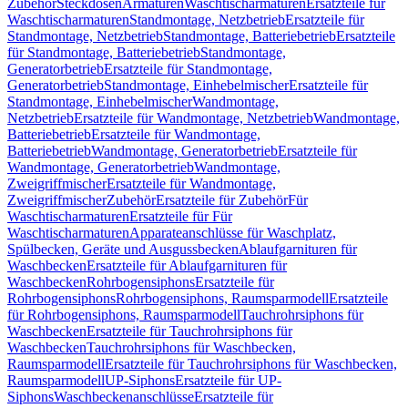
Zubehör
Steckdosen
Armaturen
Waschtischarmaturen
Ersatzteile für
Waschtischarmaturen
Standmontage, Netzbetrieb
Ersatzteile für
Standmontage, Netzbetrieb
Standmontage, Batteriebetrieb
Ersatzteile
für Standmontage, Batteriebetrieb
Standmontage,
Generatorbetrieb
Ersatzteile für Standmontage,
Generatorbetrieb
Standmontage, Einhebelmischer
Ersatzteile für
Standmontage, Einhebelmischer
Wandmontage,
Netzbetrieb
Ersatzteile für Wandmontage, Netzbetrieb
Wandmontage,
Batteriebetrieb
Ersatzteile für Wandmontage,
Batteriebetrieb
Wandmontage, Generatorbetrieb
Ersatzteile für
Wandmontage, Generatorbetrieb
Wandmontage,
Zweigriffmischer
Ersatzteile für Wandmontage,
Zweigriffmischer
Zubehör
Ersatzteile für Zubehör
Für
Waschtischarmaturen
Ersatzteile für Für
Waschtischarmaturen
Apparateanschlüsse für Waschplatz,
Spülbecken, Geräte und Ausgussbecken
Ablaufgarnituren für
Waschbecken
Ersatzteile für Ablaufgarnituren für
Waschbecken
Rohrbogensiphons
Ersatzteile für
Rohrbogensiphons
Rohrbogensiphons, Raumsparmodell
Ersatzteile
für Rohrbogensiphons, Raumsparmodell
Tauchrohrsiphons für
Waschbecken
Ersatzteile für Tauchrohrsiphons für
Waschbecken
Tauchrohrsiphons für Waschbecken,
Raumsparmodell
Ersatzteile für Tauchrohrsiphons für Waschbecken,
Raumsparmodell
UP-Siphons
Ersatzteile für UP-
Siphons
Waschbeckenanschlüsse
Ersatzteile für