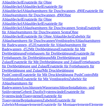
Ablaufdeckel
Ersatzteile für Ohne
Ablaufdeckel
Ablaufdeckel
Ersatzteile für
Ablaufdeckel
Ablaufgarnituren für Duschwannen, d90
Ersatzteile für
Ablaufgarnituren für Duschwannen, d90
Ohne
Ablaufdeckel
Ersatzteile für Ohne
Ablaufdeckel
Ablaufdeckel
Ersatzteile für
Ablaufdeckel
Ablaufgarnituren für Duschwannen Sestra
Ersatzteile
für Ablaufgarnituren für Duschwannen Sestra
Ohne
Ablaufdeckel
Ersatzteile für Ohne Ablaufdeckel
Zubehör für
Ablaufgarnituren für Duschwannen
Ventilstopfen
Ablaufgarnituren
für Badewannen, d52
Ersatzteile für Ablaufgarnituren für
Badewannen, d52
Mit Drehbetätigung
Ersatzteile für Mit
Drehbetätigung
Fertigbausets für Drehbetätigung
Ersatzteile für
Fertigbausets für Drehbetätigung
Mit Drehbetätigung und
Zulauf
Ersatzteile für Mit Drehbetätigung und Zulauf
Fertigbausets
für Drehbetätigung und Zulauf
Ersatzteile für Fertigbausets für
Drehbetätigung und Zulauf
Mit Druckbetätigung
PushControl
Ersatzteile für Mit Druckbetätigung PushControl
Mit
Ventilstopfen
Ersatzteile für Mit Ventilstopfen
Zubehör für
Ablaufgarnituren für
Badewannen
Anschlusssets
Wasseranschlüsse
Installations- und
Spülsysteme
Geberit Duofix
Systemwände
Ersatzteile für
Systemwände
Tragsysteme
Ersatzteile für
Tragsysteme
Beplankungen
Zubehör
Ersatzteile für
Zubehör
Montageelemente
Ersatzteile für Montageelemente
Elemente