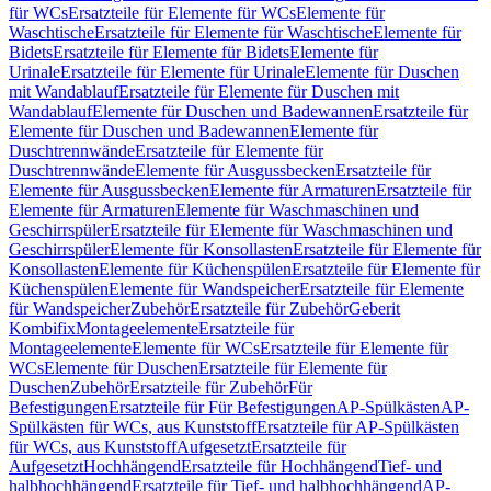
für WCs
Ersatzteile für Elemente für WCs
Elemente für
Waschtische
Ersatzteile für Elemente für Waschtische
Elemente für
Bidets
Ersatzteile für Elemente für Bidets
Elemente für
Urinale
Ersatzteile für Elemente für Urinale
Elemente für Duschen
mit Wandablauf
Ersatzteile für Elemente für Duschen mit
Wandablauf
Elemente für Duschen und Badewannen
Ersatzteile für
Elemente für Duschen und Badewannen
Elemente für
Duschtrennwände
Ersatzteile für Elemente für
Duschtrennwände
Elemente für Ausgussbecken
Ersatzteile für
Elemente für Ausgussbecken
Elemente für Armaturen
Ersatzteile für
Elemente für Armaturen
Elemente für Waschmaschinen und
Geschirrspüler
Ersatzteile für Elemente für Waschmaschinen und
Geschirrspüler
Elemente für Konsollasten
Ersatzteile für Elemente für
Konsollasten
Elemente für Küchenspülen
Ersatzteile für Elemente für
Küchenspülen
Elemente für Wandspeicher
Ersatzteile für Elemente
für Wandspeicher
Zubehör
Ersatzteile für Zubehör
Geberit
Kombifix
Montageelemente
Ersatzteile für
Montageelemente
Elemente für WCs
Ersatzteile für Elemente für
WCs
Elemente für Duschen
Ersatzteile für Elemente für
Duschen
Zubehör
Ersatzteile für Zubehör
Für
Befestigungen
Ersatzteile für Für Befestigungen
AP-Spülkästen
AP-
Spülkästen für WCs, aus Kunststoff
Ersatzteile für AP-Spülkästen
für WCs, aus Kunststoff
Aufgesetzt
Ersatzteile für
Aufgesetzt
Hochhängend
Ersatzteile für Hochhängend
Tief- und
halbhochhängend
Ersatzteile für Tief- und halbhochhängend
AP-