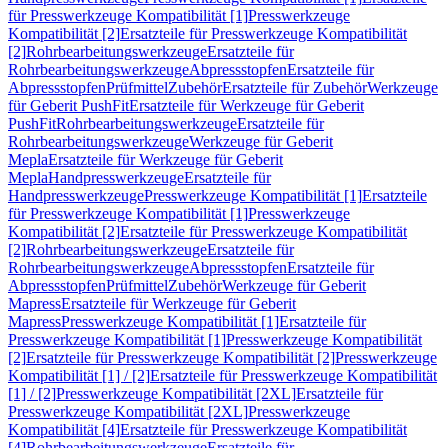
für Presswerkzeuge Kompatibilität [1]
Presswerkzeuge
Kompatibilität [2]
Ersatzteile für Presswerkzeuge Kompatibilität
[2]
Rohrbearbeitungswerkzeuge
Ersatzteile für
Rohrbearbeitungswerkzeuge
Abpressstopfen
Ersatzteile für
Abpressstopfen
Prüfmittel
Zubehör
Ersatzteile für Zubehör
Werkzeuge
für Geberit PushFit
Ersatzteile für Werkzeuge für Geberit
PushFit
Rohrbearbeitungswerkzeuge
Ersatzteile für
Rohrbearbeitungswerkzeuge
Werkzeuge für Geberit
Mepla
Ersatzteile für Werkzeuge für Geberit
Mepla
Handpresswerkzeuge
Ersatzteile für
Handpresswerkzeuge
Presswerkzeuge Kompatibilität [1]
Ersatzteile
für Presswerkzeuge Kompatibilität [1]
Presswerkzeuge
Kompatibilität [2]
Ersatzteile für Presswerkzeuge Kompatibilität
[2]
Rohrbearbeitungswerkzeuge
Ersatzteile für
Rohrbearbeitungswerkzeuge
Abpressstopfen
Ersatzteile für
Abpressstopfen
Prüfmittel
Zubehör
Werkzeuge für Geberit
Mapress
Ersatzteile für Werkzeuge für Geberit
Mapress
Presswerkzeuge Kompatibilität [1]
Ersatzteile für
Presswerkzeuge Kompatibilität [1]
Presswerkzeuge Kompatibilität
[2]
Ersatzteile für Presswerkzeuge Kompatibilität [2]
Presswerkzeuge
Kompatibilität [1] / [2]
Ersatzteile für Presswerkzeuge Kompatibilität
[1] / [2]
Presswerkzeuge Kompatibilität [2XL]
Ersatzteile für
Presswerkzeuge Kompatibilität [2XL]
Presswerkzeuge
Kompatibilität [4]
Ersatzteile für Presswerkzeuge Kompatibilität
[4]
Rohrbearbeitungswerkzeuge
Ersatzteile für