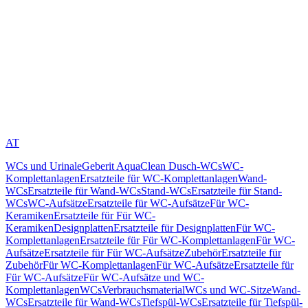
AT
WCs und Urinale
Geberit AquaClean Dusch-WCs
WC-
Komplettanlagen
Ersatzteile für WC-Komplettanlagen
Wand-
WCs
Ersatzteile für Wand-WCs
Stand-WCs
Ersatzteile für Stand-
WCs
WC-Aufsätze
Ersatzteile für WC-Aufsätze
Für WC-
Keramiken
Ersatzteile für Für WC-
Keramiken
Designplatten
Ersatzteile für Designplatten
Für WC-
Komplettanlagen
Ersatzteile für Für WC-Komplettanlagen
Für WC-
Aufsätze
Ersatzteile für Für WC-Aufsätze
Zubehör
Ersatzteile für
Zubehör
Für WC-Komplettanlagen
Für WC-Aufsätze
Ersatzteile für
Für WC-Aufsätze
Für WC-Aufsätze und WC-
Komplettanlagen
WCs
Verbrauchsmaterial
WCs und WC-Sitze
Wand-
WCs
Ersatzteile für Wand-WCs
Tiefspül-WCs
Ersatzteile für Tiefspül-