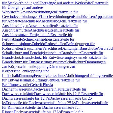
für Steckverbindungen
Übergänge auf andere Werkstoffe
Ersatzteile
für Übergänge auf andere
Werkstoffe
Gewindeverbindungen
Ersatzteile für
Gewindeverbindungen
Flanschverbindungen
Bundbüchsen
Apparatean
für Apparateanschlüsse
Anschlussbögen
Ersatzteile für
Anschlussbögen
Anschlussmuffen
Ersatzteile für
Anschlussmuffen
Anschlussstutzen
Ersatzteile für
Anschlussstutzen
Fertigabläufe
Ersatzteile für
Fertigabläufe
Schneckensiphons
Ersatzteile für
Schneckensiphons
Zubehör
Rohrschellen
Befestigungen für
Rohrschellen
Tragschalen
Verschlüsse
Dichtungen
Bauschutze
Verbrauc
Schallschutz und Feuchtigkeitsschutz
Brandschutz
Ersatzteile für
Brandschutz
Brandschutz für Entwässerungssysteme
Ersatzteile für
Brandschutz für Entwässerungssysteme
Schallschutz
Dämmungen
zur Körperschallentkopplung
Dämmungen zur
Körperschallentkopplung und
Luftschalldämmung
Feuchtigkeitsschutz
Abdichtungen
Lüftungsventile
für Entwässerung
Belüftungsventile
Ersatzteile für
Belüftungsventile
Geberit Pluvia
Dachentwässerung
Dachwassereinläufe
Ersatzteile für
Dachwassereinläufe
Dachwassereinläufe bis 12 l/s
Ersatzteile für
Dachwassereinläufe bis 12 l/s
Dachwassereinläufe bis 25
l/s
Ersatzteile für Dachwassereinläufe bis 25 l/s
Dachwassereinläufe
für Rinnen
Ersatzteile für Dachwassereinläufe für
Rinnen
Dachwassereinläufe bis 12 l/s
Ersatzteile für