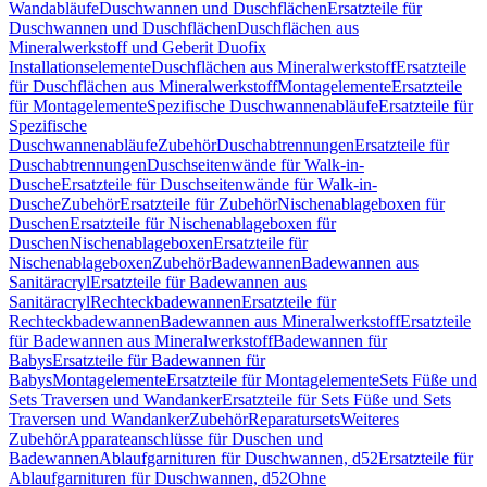
Wandabläufe
Duschwannen und Duschflächen
Ersatzteile für
Duschwannen und Duschflächen
Duschflächen aus
Mineralwerkstoff und Geberit Duofix
Installationselemente
Duschflächen aus Mineralwerkstoff
Ersatzteile
für Duschflächen aus Mineralwerkstoff
Montagelemente
Ersatzteile
für Montagelemente
Spezifische Duschwannenabläufe
Ersatzteile für
Spezifische
Duschwannenabläufe
Zubehör
Duschabtrennungen
Ersatzteile für
Duschabtrennungen
Duschseitenwände für Walk-in-
Dusche
Ersatzteile für Duschseitenwände für Walk-in-
Dusche
Zubehör
Ersatzteile für Zubehör
Nischenablageboxen für
Duschen
Ersatzteile für Nischenablageboxen für
Duschen
Nischenablageboxen
Ersatzteile für
Nischenablageboxen
Zubehör
Badewannen
Badewannen aus
Sanitäracryl
Ersatzteile für Badewannen aus
Sanitäracryl
Rechteckbadewannen
Ersatzteile für
Rechteckbadewannen
Badewannen aus Mineralwerkstoff
Ersatzteile
für Badewannen aus Mineralwerkstoff
Badewannen für
Babys
Ersatzteile für Badewannen für
Babys
Montagelemente
Ersatzteile für Montagelemente
Sets Füße und
Sets Traversen und Wandanker
Ersatzteile für Sets Füße und Sets
Traversen und Wandanker
Zubehör
Reparatursets
Weiteres
Zubehör
Apparateanschlüsse für Duschen und
Badewannen
Ablaufgarnituren für Duschwannen, d52
Ersatzteile für
Ablaufgarnituren für Duschwannen, d52
Ohne