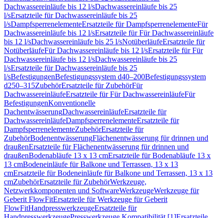
Dachwassereinläufe bis 12 l/s
Dachwassereinläufe bis 25
l/s
Ersatzteile für Dachwassereinläufe bis 25
l/s
Dampfsperrenelemente
Ersatzteile für Dampfsperrenelemente
Für
Dachwassereinläufe bis 12 l/s
Ersatzteile für Für Dachwassereinläufe
bis 12 l/s
Dachwassereinläufe bis 25 l/s
Notüberläufe
Ersatzteile für
Notüberläufe
Für Dachwassereinläufe bis 12 l/s
Ersatzteile für Für
Dachwassereinläufe bis 12 l/s
Dachwassereinläufe bis 25
l/s
Ersatzteile für Dachwassereinläufe bis 25
l/s
Befestigungen
Befestigungssystem d40–200
Befestigungssystem
d250–315
Zubehör
Ersatzteile für Zubehör
Für
Dachwassereinläufe
Ersatzteile für Für Dachwassereinläufe
Für
Befestigungen
Konventionelle
Dachentwässerung
Dachwassereinläufe
Ersatzteile für
Dachwassereinläufe
Dampfsperrenelemente
Ersatzteile für
Dampfsperrenelemente
Zubehör
Ersatzteile für
Zubehör
Bodenentwässerung
Flächenentwässerung für drinnen und
draußen
Ersatzteile für Flächenentwässerung für drinnen und
draußen
Bodenabläufe 13 x 13 cm
Ersatzteile für Bodenabläufe 13 x
13 cm
Bodeneinläufe für Balkone und Terrassen, 13 x 13
cm
Ersatzteile für Bodeneinläufe für Balkone und Terrassen, 13 x 13
cm
Zubehör
Ersatzteile für Zubehör
Werkzeuge,
Netzwerkkomponenten und Software
Werkzeuge
Werkzeuge für
Geberit FlowFit
Ersatzteile für Werkzeuge für Geberit
FlowFit
Handpresswerkzeuge
Ersatzteile für
Handpresswerkzeuge
Presswerkzeuge Kompatibilität [1]
Ersatzteile