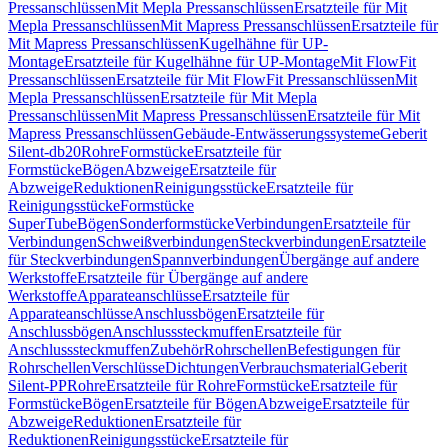
Pressanschlüssen
Mit Mepla Pressanschlüssen
Ersatzteile für Mit
Mepla Pressanschlüssen
Mit Mapress Pressanschlüssen
Ersatzteile für
Mit Mapress Pressanschlüssen
Kugelhähne für UP-
Montage
Ersatzteile für Kugelhähne für UP-Montage
Mit FlowFit
Pressanschlüssen
Ersatzteile für Mit FlowFit Pressanschlüssen
Mit
Mepla Pressanschlüssen
Ersatzteile für Mit Mepla
Pressanschlüssen
Mit Mapress Pressanschlüssen
Ersatzteile für Mit
Mapress Pressanschlüssen
Gebäude-Entwässerungssysteme
Geberit
Silent-db20
Rohre
Formstücke
Ersatzteile für
Formstücke
Bögen
Abzweige
Ersatzteile für
Abzweige
Reduktionen
Reinigungsstücke
Ersatzteile für
Reinigungsstücke
Formstücke
SuperTube
Bögen
Sonderformstücke
Verbindungen
Ersatzteile für
Verbindungen
Schweißverbindungen
Steckverbindungen
Ersatzteile
für Steckverbindungen
Spannverbindungen
Übergänge auf andere
Werkstoffe
Ersatzteile für Übergänge auf andere
Werkstoffe
Apparateanschlüsse
Ersatzteile für
Apparateanschlüsse
Anschlussbögen
Ersatzteile für
Anschlussbögen
Anschlusssteckmuffen
Ersatzteile für
Anschlusssteckmuffen
Zubehör
Rohrschellen
Befestigungen für
Rohrschellen
Verschlüsse
Dichtungen
Verbrauchsmaterial
Geberit
Silent-PP
Rohre
Ersatzteile für Rohre
Formstücke
Ersatzteile für
Formstücke
Bögen
Ersatzteile für Bögen
Abzweige
Ersatzteile für
Abzweige
Reduktionen
Ersatzteile für
Reduktionen
Reinigungsstücke
Ersatzteile für