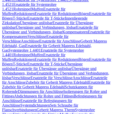
1.4521
Ersatzteile für Systemrohre
1.4521
Rohrnippel
Muffen
Ersatzteile für
Muffen
Reduktionen
Ersatzteile für Reduktionen
Bögen
Ersatzteile für
Bögen
T-Stücke
Ersatzteile für T-Stücke
Innenliegende
Zirkulation
Übergänge unlösbar
Ersatzteile für Übergänge
unlösbar
Übergänge und Verbindungen, lösbar
Ersatzteile für
Übergänge und Verbindungen, lösbar
Kompensatoren
Ersatzteile für
Kompensatoren
Verschlüsse
Ersatzteile für
Verschlüsse
Anschlüsse
Ersatzteile für Anschlüsse
Geberit Mapress
Edelstahl, Gas
Ersatzteile für Geberit Mapress Edelstahl,
Gas
Systemrohre 1.4401
Ersatzteile für Systemrohre
1.4401
Rohrnippel
Muffen
Ersatzteile für
Muffen
Reduktionen
Ersatzteile für Reduktionen
Bögen
Ersatzteile für
Bögen
T-Stücke
Ersatzteile für T-Stücke
Übergänge
unlösbar
Ersatzteile für Übergänge unlösbar
Übergänge und
Verbindungen, lösbar
Ersatzteile für Übergänge und Verbindungen,
lösbar
Verschlüsse
Ersatzteile für Verschlüsse
Anschlüsse
Ersatzteile
für Anschlüsse
Zubehör für Geberit Mapress Edelstahl
Ersatzteile für
Zubehör für Geberit Mapress Edelstahl
Schutzkappen für
Rohrende
Dämmungen für Anschlüsse
Isolierungen für Rohre und
Fittings
Abdichtungen für Rohre und Fittings
Befestigungen für
Anschlüsse
Ersatzteile für Befestigungen für
Anschlüsse
Systemdichtungen
Sets Schraube für
Flanschverbindungen
Geberit Mapress Therm
Systemrohre