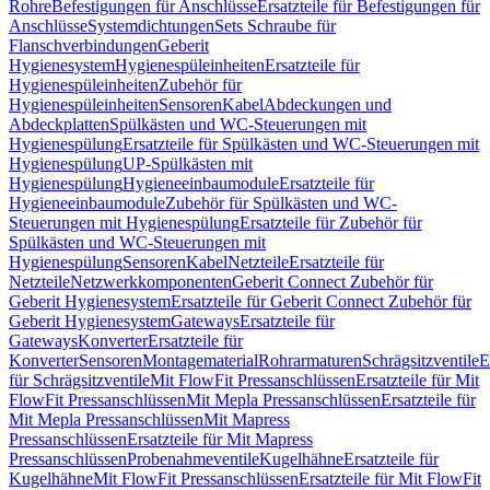
Rohre
Befestigungen für Anschlüsse
Ersatzteile für Befestigungen für
Anschlüsse
Systemdichtungen
Sets Schraube für
Flanschverbindungen
Geberit
Hygienesystem
Hygienespüleinheiten
Ersatzteile für
Hygienespüleinheiten
Zubehör für
Hygienespüleinheiten
Sensoren
Kabel
Abdeckungen und
Abdeckplatten
Spülkästen und WC-Steuerungen mit
Hygienespülung
Ersatzteile für Spülkästen und WC-Steuerungen mit
Hygienespülung
UP-Spülkästen mit
Hygienespülung
Hygieneeinbaumodule
Ersatzteile für
Hygieneeinbaumodule
Zubehör für Spülkästen und WC-
Steuerungen mit Hygienespülung
Ersatzteile für Zubehör für
Spülkästen und WC-Steuerungen mit
Hygienespülung
Sensoren
Kabel
Netzteile
Ersatzteile für
Netzteile
Netzwerkkomponenten
Geberit Connect Zubehör für
Geberit Hygienesystem
Ersatzteile für Geberit Connect Zubehör für
Geberit Hygienesystem
Gateways
Ersatzteile für
Gateways
Konverter
Ersatzteile für
Konverter
Sensoren
Montagematerial
Rohrarmaturen
Schrägsitzventile
E
für Schrägsitzventile
Mit FlowFit Pressanschlüssen
Ersatzteile für Mit
FlowFit Pressanschlüssen
Mit Mepla Pressanschlüssen
Ersatzteile für
Mit Mepla Pressanschlüssen
Mit Mapress
Pressanschlüssen
Ersatzteile für Mit Mapress
Pressanschlüssen
Probenahmeventile
Kugelhähne
Ersatzteile für
Kugelhähne
Mit FlowFit Pressanschlüssen
Ersatzteile für Mit FlowFit