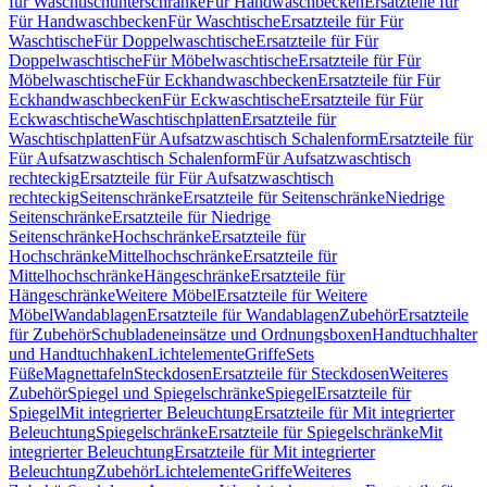
für Waschtischunterschränke
Für Handwaschbecken
Ersatzteile für
Für Handwaschbecken
Für Waschtische
Ersatzteile für Für
Waschtische
Für Doppelwaschtische
Ersatzteile für Für
Doppelwaschtische
Für Möbelwaschtische
Ersatzteile für Für
Möbelwaschtische
Für Eckhandwaschbecken
Ersatzteile für Für
Eckhandwaschbecken
Für Eckwaschtische
Ersatzteile für Für
Eckwaschtische
Waschtischplatten
Ersatzteile für
Waschtischplatten
Für Aufsatzwaschtisch Schalenform
Ersatzteile für
Für Aufsatzwaschtisch Schalenform
Für Aufsatzwaschtisch
rechteckig
Ersatzteile für Für Aufsatzwaschtisch
rechteckig
Seitenschränke
Ersatzteile für Seitenschränke
Niedrige
Seitenschränke
Ersatzteile für Niedrige
Seitenschränke
Hochschränke
Ersatzteile für
Hochschränke
Mittelhochschränke
Ersatzteile für
Mittelhochschränke
Hängeschränke
Ersatzteile für
Hängeschränke
Weitere Möbel
Ersatzteile für Weitere
Möbel
Wandablagen
Ersatzteile für Wandablagen
Zubehör
Ersatzteile
für Zubehör
Schubladeneinsätze und Ordnungsboxen
Handtuchhalter
und Handtuchhaken
Lichtelemente
Griffe
Sets
Füße
Magnettafeln
Steckdosen
Ersatzteile für Steckdosen
Weiteres
Zubehör
Spiegel und Spiegelschränke
Spiegel
Ersatzteile für
Spiegel
Mit integrierter Beleuchtung
Ersatzteile für Mit integrierter
Beleuchtung
Spiegelschränke
Ersatzteile für Spiegelschränke
Mit
integrierter Beleuchtung
Ersatzteile für Mit integrierter
Beleuchtung
Zubehör
Lichtelemente
Griffe
Weiteres