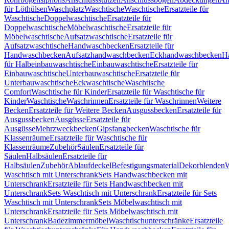
für Löthülsen
Waschplatz
Waschtische
Waschtische
Ersatzteile für
Waschtische
Doppelwaschtische
Ersatzteile für
Doppelwaschtische
Möbelwaschtische
Ersatzteile für
Möbelwaschtische
Aufsatzwaschtische
Ersatzteile für
Aufsatzwaschtische
Handwaschbecken
Ersatzteile für
Handwaschbecken
Aufsatzhandwaschbecken
Eckhandwaschbecken
H
für Halbeinbauwaschtische
Einbauwaschtische
Ersatzteile für
Einbauwaschtische
Unterbauwaschtische
Ersatzteile für
Unterbauwaschtische
Eckwaschtische
Waschtische
Comfort
Waschtische für Kinder
Ersatzteile für Waschtische für
Kinder
Waschtische
Waschrinnen
Ersatzteile für Waschrinnen
Weitere
Becken
Ersatzteile für Weitere Becken
Ausgussbecken
Ersatzteile für
Ausgussbecken
Ausgüsse
Ersatzteile für
Ausgüsse
Mehrzweckbecken
Gipsfangbecken
Waschtische für
Klassenräume
Ersatzteile für Waschtische für
Klassenräume
Zubehör
Säulen
Ersatzteile für
Säulen
Halbsäulen
Ersatzteile für
Halbsäulen
Zubehör
Ablaufdeckel
Befestigungsmaterial
Dekorblenden
W
Waschtisch mit Unterschrank
Sets Handwaschbecken mit
Unterschrank
Ersatzteile für Sets Handwaschbecken mit
Unterschrank
Sets Waschtisch mit Unterschrank
Ersatzteile für Sets
Waschtisch mit Unterschrank
Sets Möbelwaschtisch mit
Unterschrank
Ersatzteile für Sets Möbelwaschtisch mit
Unterschrank
Badezimmermöbel
Waschtischunterschränke
Ersatzteile