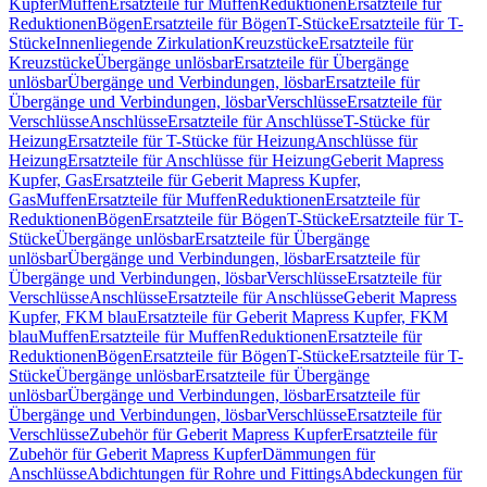
Kupfer
Muffen
Ersatzteile für Muffen
Reduktionen
Ersatzteile für
Reduktionen
Bögen
Ersatzteile für Bögen
T-Stücke
Ersatzteile für T-
Stücke
Innenliegende Zirkulation
Kreuzstücke
Ersatzteile für
Kreuzstücke
Übergänge unlösbar
Ersatzteile für Übergänge
unlösbar
Übergänge und Verbindungen, lösbar
Ersatzteile für
Übergänge und Verbindungen, lösbar
Verschlüsse
Ersatzteile für
Verschlüsse
Anschlüsse
Ersatzteile für Anschlüsse
T-Stücke für
Heizung
Ersatzteile für T-Stücke für Heizung
Anschlüsse für
Heizung
Ersatzteile für Anschlüsse für Heizung
Geberit Mapress
Kupfer, Gas
Ersatzteile für Geberit Mapress Kupfer,
Gas
Muffen
Ersatzteile für Muffen
Reduktionen
Ersatzteile für
Reduktionen
Bögen
Ersatzteile für Bögen
T-Stücke
Ersatzteile für T-
Stücke
Übergänge unlösbar
Ersatzteile für Übergänge
unlösbar
Übergänge und Verbindungen, lösbar
Ersatzteile für
Übergänge und Verbindungen, lösbar
Verschlüsse
Ersatzteile für
Verschlüsse
Anschlüsse
Ersatzteile für Anschlüsse
Geberit Mapress
Kupfer, FKM blau
Ersatzteile für Geberit Mapress Kupfer, FKM
blau
Muffen
Ersatzteile für Muffen
Reduktionen
Ersatzteile für
Reduktionen
Bögen
Ersatzteile für Bögen
T-Stücke
Ersatzteile für T-
Stücke
Übergänge unlösbar
Ersatzteile für Übergänge
unlösbar
Übergänge und Verbindungen, lösbar
Ersatzteile für
Übergänge und Verbindungen, lösbar
Verschlüsse
Ersatzteile für
Verschlüsse
Zubehör für Geberit Mapress Kupfer
Ersatzteile für
Zubehör für Geberit Mapress Kupfer
Dämmungen für
Anschlüsse
Abdichtungen für Rohre und Fittings
Abdeckungen für