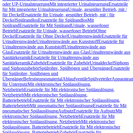
oder UP-Urinalsteuerung
Mit integrierter Urinalsteuerung
Ersatzteile
für Mit integrierter Urinalsteuerung
Urinale, gespülter Betrieb, mit /
für Deckel
Ersatzteile für Urinale, gespülter Betrieb, mit / für
Deckel
Spülrandlos
Ersatzteile für Spülrandlos
Mit
Spülrand
Ersatzteile für Mit Spülrand
Urinale, wasserloser
Betrieb
Ersatzteile für Urinale, wasserloser Betrieb
Ohne
Deckel
Ersatzteile für Ohne Deckel
Urinaltrennwände
Ersatzteile für
Urinaltrennwände
Urinaltrennwände aus Kunststoff
Ersatzteile für
Urinaltrennwände aus Kunststoff
Urinaltrennwände aus
Glas
Ersatzteile für Urinaltrennwände aus Glas
Urinaltrennwände aus
Sanitärkeramik
Ersatzteile für Urinaltrennwände aus
Sanitärkeramik
Zubehör
Ersatzteile für Zubehör
Urinaldeckel
Siphons
und Siphonzubehör
Spülrohre, Spülbögen und Übergänge
Ersatzteile
für Spülrohre, Spülbögen und
Übergänge
Befestigungsmaterial
Ablaufventile
Spülverteiler
Apparatean
für Unterputz
Mit elektronischer Spülauslösung,
Netzbetrieb
Ersatzteile für Mit elektronischer Spülauslösung,
Netzbetrieb
Mit elektronischer Spülauslösung,
Batteriebetrieb
Ersatzteile für Mit elektronischer Spülauslösung,
Batteriebetrieb
Mit pneumatischer Spülauslösung
Ersatzteile für Mit
pneumatischer Spülauslösung
Aufputz
Ersatzteile für Aufputz
Mit
elektronischer Spülauslösung, Netzbetrieb
Ersatzteile für Mit
elektronischer Spülauslösung, Netzbetrieb
Mit elektronischer
Spülauslösung, Batteriebetrieb
Ersatzteile für Mit elektronischer
Spülauslösung, Batteriebetrieb
Zubehör
Ersatzteile für