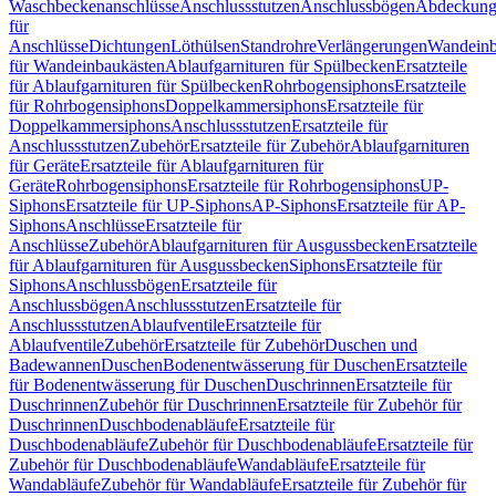
Waschbeckenanschlüsse
Anschlussstutzen
Anschlussbögen
Abdeckung
für
Anschlüsse
Dichtungen
Löthülsen
Standrohre
Verlängerungen
Wandeinb
für Wandeinbaukästen
Ablaufgarnituren für Spülbecken
Ersatzteile
für Ablaufgarnituren für Spülbecken
Rohrbogensiphons
Ersatzteile
für Rohrbogensiphons
Doppelkammersiphons
Ersatzteile für
Doppelkammersiphons
Anschlussstutzen
Ersatzteile für
Anschlussstutzen
Zubehör
Ersatzteile für Zubehör
Ablaufgarnituren
für Geräte
Ersatzteile für Ablaufgarnituren für
Geräte
Rohrbogensiphons
Ersatzteile für Rohrbogensiphons
UP-
Siphons
Ersatzteile für UP-Siphons
AP-Siphons
Ersatzteile für AP-
Siphons
Anschlüsse
Ersatzteile für
Anschlüsse
Zubehör
Ablaufgarnituren für Ausgussbecken
Ersatzteile
für Ablaufgarnituren für Ausgussbecken
Siphons
Ersatzteile für
Siphons
Anschlussbögen
Ersatzteile für
Anschlussbögen
Anschlussstutzen
Ersatzteile für
Anschlussstutzen
Ablaufventile
Ersatzteile für
Ablaufventile
Zubehör
Ersatzteile für Zubehör
Duschen und
Badewannen
Duschen
Bodenentwässerung für Duschen
Ersatzteile
für Bodenentwässerung für Duschen
Duschrinnen
Ersatzteile für
Duschrinnen
Zubehör für Duschrinnen
Ersatzteile für Zubehör für
Duschrinnen
Duschbodenabläufe
Ersatzteile für
Duschbodenabläufe
Zubehör für Duschbodenabläufe
Ersatzteile für
Zubehör für Duschbodenabläufe
Wandabläufe
Ersatzteile für
Wandabläufe
Zubehör für Wandabläufe
Ersatzteile für Zubehör für