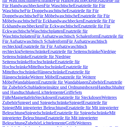
für Waschtischunterschränke
Für Handwaschbecken
Ersatzteile für
Für Handwaschbecken
Für Waschtische
Ersatzteile für Für
Waschtische
Für Doppelwaschtische
Ersatzteile für Für
Doppelwaschtische
Für Möbelwaschtische
Ersatzteile für Für
Möbelwaschtische
Für Eckhandwaschbecken
Ersatzteile für Für
Eckhandwaschbecken
Für Eckwaschtische
Ersatzteile für Für
Eckwaschtische
Waschtischplatten
Ersatzteile für
Waschtischplatten
Für Aufsatzwaschtisch Schalenform
Ersatzteile für
Für Aufsatzwaschtisch Schalenform
Für Aufsatzwaschtisch
rechteckig
Ersatzteile für Für Aufsatzwaschtisch
rechteckig
Seitenschränke
Ersatzteile für Seitenschränke
Niedrige
Seitenschränke
Ersatzteile für Niedrige
Seitenschränke
Hochschränke
Ersatzteile für
Hochschränke
Mittelhochschränke
Ersatzteile für
Mittelhochschränke
Hängeschränke
Ersatzteile für
Hängeschränke
Weitere Möbel
Ersatzteile für Weitere
Möbel
Wandablagen
Ersatzteile für Wandablagen
Zubehör
Ersatzteile
für Zubehör
Schubladeneinsätze und Ordnungsboxen
Handtuchhalter
und Handtuchhaken
Lichtelemente
Griffe
Sets
Füße
Magnettafeln
Steckdosen
Ersatzteile für Steckdosen
Weiteres
Zubehör
Spiegel und Spiegelschränke
Spiegel
Ersatzteile für
Spiegel
Mit integrierter Beleuchtung
Ersatzteile für Mit integrierter
Beleuchtung
Spiegelschränke
Ersatzteile für Spiegelschränke
Mit
integrierter Beleuchtung
Ersatzteile für Mit integrierter
Beleuchtung
Zubehör
Lichtelemente
Griffe
Weiteres