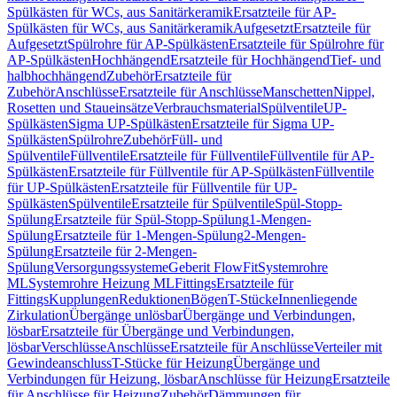
Spülkästen für WCs, aus Sanitärkeramik
Ersatzteile für AP-
Spülkästen für WCs, aus Sanitärkeramik
Aufgesetzt
Ersatzteile für
Aufgesetzt
Spülrohre für AP-Spülkästen
Ersatzteile für Spülrohre für
AP-Spülkästen
Hochhängend
Ersatzteile für Hochhängend
Tief- und
halbhochhängend
Zubehör
Ersatzteile für
Zubehör
Anschlüsse
Ersatzteile für Anschlüsse
Manschetten
Nippel,
Rosetten und Staueinsätze
Verbrauchsmaterial
Spülventile
UP-
Spülkästen
Sigma UP-Spülkästen
Ersatzteile für Sigma UP-
Spülkästen
Spülrohre
Zubehör
Füll- und
Spülventile
Füllventile
Ersatzteile für Füllventile
Füllventile für AP-
Spülkästen
Ersatzteile für Füllventile für AP-Spülkästen
Füllventile
für UP-Spülkästen
Ersatzteile für Füllventile für UP-
Spülkästen
Spülventile
Ersatzteile für Spülventile
Spül-Stopp-
Spülung
Ersatzteile für Spül-Stopp-Spülung
1-Mengen-
Spülung
Ersatzteile für 1-Mengen-Spülung
2-Mengen-
Spülung
Ersatzteile für 2-Mengen-
Spülung
Versorgungssysteme
Geberit FlowFit
Systemrohre
ML
Systemrohre Heizung ML
Fittings
Ersatzteile für
Fittings
Kupplungen
Reduktionen
Bögen
T-Stücke
Innenliegende
Zirkulation
Übergänge unlösbar
Übergänge und Verbindungen,
lösbar
Ersatzteile für Übergänge und Verbindungen,
lösbar
Verschlüsse
Anschlüsse
Ersatzteile für Anschlüsse
Verteiler mit
Gewindeanschluss
T-Stücke für Heizung
Übergänge und
Verbindungen für Heizung, lösbar
Anschlüsse für Heizung
Ersatzteile
für Anschlüsse für Heizung
Zubehör
Dämmungen für