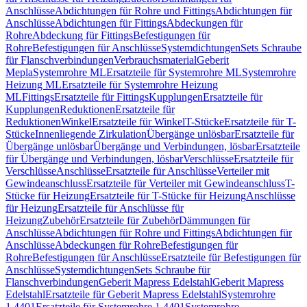
Anschlüsse
Abdichtungen für Rohre und Fittings
Abdichtungen für
Anschlüsse
Abdichtungen für Fittings
Abdeckungen für
Rohre
Abdeckung für Fittings
Befestigungen für
Rohre
Befestigungen für Anschlüsse
Systemdichtungen
Sets Schraube
für Flanschverbindungen
Verbrauchsmaterial
Geberit
Mepla
Systemrohre ML
Ersatzteile für Systemrohre ML
Systemrohre
Heizung ML
Ersatzteile für Systemrohre Heizung
ML
Fittings
Ersatzteile für Fittings
Kupplungen
Ersatzteile für
Kupplungen
Reduktionen
Ersatzteile für
Reduktionen
Winkel
Ersatzteile für Winkel
T-Stücke
Ersatzteile für T-
Stücke
Innenliegende Zirkulation
Übergänge unlösbar
Ersatzteile für
Übergänge unlösbar
Übergänge und Verbindungen, lösbar
Ersatzteile
für Übergänge und Verbindungen, lösbar
Verschlüsse
Ersatzteile für
Verschlüsse
Anschlüsse
Ersatzteile für Anschlüsse
Verteiler mit
Gewindeanschluss
Ersatzteile für Verteiler mit Gewindeanschluss
T-
Stücke für Heizung
Ersatzteile für T-Stücke für Heizung
Anschlüsse
für Heizung
Ersatzteile für Anschlüsse für
Heizung
Zubehör
Ersatzteile für Zubehör
Dämmungen für
Anschlüsse
Abdichtungen für Rohre und Fittings
Abdichtungen für
Anschlüsse
Abdeckungen für Rohre
Befestigungen für
Rohre
Befestigungen für Anschlüsse
Ersatzteile für Befestigungen für
Anschlüsse
Systemdichtungen
Sets Schraube für
Flanschverbindungen
Geberit Mapress Edelstahl
Geberit Mapress
Edelstahl
Ersatzteile für Geberit Mapress Edelstahl
Systemrohre
1.4401
Ersatzteile für Systemrohre 1.4401
Systemrohre