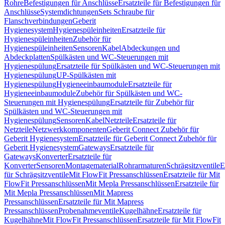
Rohre
Befestigungen für Anschlüsse
Ersatzteile für Befestigungen für
Anschlüsse
Systemdichtungen
Sets Schraube für
Flanschverbindungen
Geberit
Hygienesystem
Hygienespüleinheiten
Ersatzteile für
Hygienespüleinheiten
Zubehör für
Hygienespüleinheiten
Sensoren
Kabel
Abdeckungen und
Abdeckplatten
Spülkästen und WC-Steuerungen mit
Hygienespülung
Ersatzteile für Spülkästen und WC-Steuerungen mit
Hygienespülung
UP-Spülkästen mit
Hygienespülung
Hygieneeinbaumodule
Ersatzteile für
Hygieneeinbaumodule
Zubehör für Spülkästen und WC-
Steuerungen mit Hygienespülung
Ersatzteile für Zubehör für
Spülkästen und WC-Steuerungen mit
Hygienespülung
Sensoren
Kabel
Netzteile
Ersatzteile für
Netzteile
Netzwerkkomponenten
Geberit Connect Zubehör für
Geberit Hygienesystem
Ersatzteile für Geberit Connect Zubehör für
Geberit Hygienesystem
Gateways
Ersatzteile für
Gateways
Konverter
Ersatzteile für
Konverter
Sensoren
Montagematerial
Rohrarmaturen
Schrägsitzventile
E
für Schrägsitzventile
Mit FlowFit Pressanschlüssen
Ersatzteile für Mit
FlowFit Pressanschlüssen
Mit Mepla Pressanschlüssen
Ersatzteile für
Mit Mepla Pressanschlüssen
Mit Mapress
Pressanschlüssen
Ersatzteile für Mit Mapress
Pressanschlüssen
Probenahmeventile
Kugelhähne
Ersatzteile für
Kugelhähne
Mit FlowFit Pressanschlüssen
Ersatzteile für Mit FlowFit