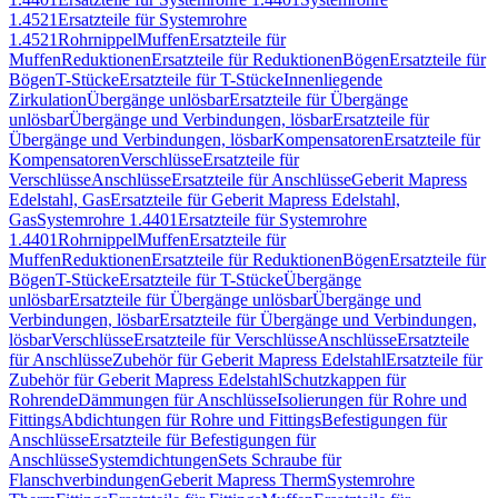
1.4521
Ersatzteile für Systemrohre
1.4521
Rohrnippel
Muffen
Ersatzteile für
Muffen
Reduktionen
Ersatzteile für Reduktionen
Bögen
Ersatzteile für
Bögen
T-Stücke
Ersatzteile für T-Stücke
Innenliegende
Zirkulation
Übergänge unlösbar
Ersatzteile für Übergänge
unlösbar
Übergänge und Verbindungen, lösbar
Ersatzteile für
Übergänge und Verbindungen, lösbar
Kompensatoren
Ersatzteile für
Kompensatoren
Verschlüsse
Ersatzteile für
Verschlüsse
Anschlüsse
Ersatzteile für Anschlüsse
Geberit Mapress
Edelstahl, Gas
Ersatzteile für Geberit Mapress Edelstahl,
Gas
Systemrohre 1.4401
Ersatzteile für Systemrohre
1.4401
Rohrnippel
Muffen
Ersatzteile für
Muffen
Reduktionen
Ersatzteile für Reduktionen
Bögen
Ersatzteile für
Bögen
T-Stücke
Ersatzteile für T-Stücke
Übergänge
unlösbar
Ersatzteile für Übergänge unlösbar
Übergänge und
Verbindungen, lösbar
Ersatzteile für Übergänge und Verbindungen,
lösbar
Verschlüsse
Ersatzteile für Verschlüsse
Anschlüsse
Ersatzteile
für Anschlüsse
Zubehör für Geberit Mapress Edelstahl
Ersatzteile für
Zubehör für Geberit Mapress Edelstahl
Schutzkappen für
Rohrende
Dämmungen für Anschlüsse
Isolierungen für Rohre und
Fittings
Abdichtungen für Rohre und Fittings
Befestigungen für
Anschlüsse
Ersatzteile für Befestigungen für
Anschlüsse
Systemdichtungen
Sets Schraube für
Flanschverbindungen
Geberit Mapress Therm
Systemrohre