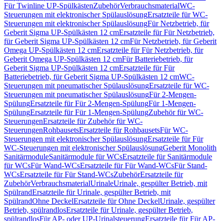
Für Twinline UP-Spülkästen
Zubehör
Verbrauchsmaterial
WC-
Steuerungen mit elektronischer Spülauslösung
Ersatzteile für WC-
Steuerungen mit elektronischer Spülauslösung
Für Netzbetrieb, für
Geberit Sigma UP-Spülkästen 12 cm
Ersatzteile für Für Netzbetrieb,
für Geberit Sigma UP-Spülkästen 12 cm
Für Netzbetrieb, für Geberit
Omega UP-Spülkästen 12 cm
Ersatzteile für Für Netzbetrieb, für
Geberit Omega UP-Spülkästen 12 cm
Für Batteriebetrieb, für
Geberit Sigma UP-Spülkästen 12 cm
Ersatzteile für Für
Batteriebetrieb, für Geberit Sigma UP-Spülkästen 12 cm
WC-
Steuerungen mit pneumatischer Spülauslösung
Ersatzteile für WC-
Steuerungen mit pneumatischer Spülauslösung
Für 2-Mengen-
Spülung
Ersatzteile für Für 2-Mengen-Spülung
Für 1-Mengen-
Spülung
Ersatzteile für Für 1-Mengen-Spülung
Zubehör für WC-
Steuerungen
Ersatzteile für Zubehör für WC-
Steuerungen
Rohbausets
Ersatzteile für Rohbausets
Für WC-
Steuerungen mit elektronischer Spülauslösung
Ersatzteile für Für
WC-Steuerungen mit elektronischer Spülauslösung
Geberit Monolith
Sanitärmodule
Sanitärmodule für WCs
Ersatzteile für Sanitärmodule
für WCs
Für Wand-WCs
Ersatzteile für Für Wand-WCs
Für Stand-
WCs
Ersatzteile für Für Stand-WCs
Zubehör
Ersatzteile für
Zubehör
Verbrauchsmaterial
Urinale
Urinale, gespülter Betrieb, mit
Spülrand
Ersatzteile für Urinale, gespülter Betrieb, mit
Spülrand
Ohne Deckel
Ersatzteile für Ohne Deckel
Urinale, gespülter
Betrieb, spülrandlos
Ersatzteile für Urinale, gespülter Betrieb,
spülrandlos
Für AP- oder UP-Urinalsteuerung
Ersatzteile für Für AP-