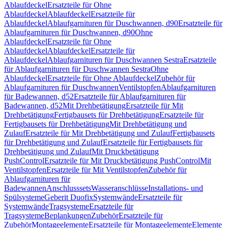
Ablaufdeckel
Ersatzteile für Ohne
Ablaufdeckel
Ablaufdeckel
Ersatzteile für
Ablaufdeckel
Ablaufgarnituren für Duschwannen, d90
Ersatzteile für
Ablaufgarnituren für Duschwannen, d90
Ohne
Ablaufdeckel
Ersatzteile für Ohne
Ablaufdeckel
Ablaufdeckel
Ersatzteile für
Ablaufdeckel
Ablaufgarnituren für Duschwannen Sestra
Ersatzteile
für Ablaufgarnituren für Duschwannen Sestra
Ohne
Ablaufdeckel
Ersatzteile für Ohne Ablaufdeckel
Zubehör für
Ablaufgarnituren für Duschwannen
Ventilstopfen
Ablaufgarnituren
für Badewannen, d52
Ersatzteile für Ablaufgarnituren für
Badewannen, d52
Mit Drehbetätigung
Ersatzteile für Mit
Drehbetätigung
Fertigbausets für Drehbetätigung
Ersatzteile für
Fertigbausets für Drehbetätigung
Mit Drehbetätigung und
Zulauf
Ersatzteile für Mit Drehbetätigung und Zulauf
Fertigbausets
für Drehbetätigung und Zulauf
Ersatzteile für Fertigbausets für
Drehbetätigung und Zulauf
Mit Druckbetätigung
PushControl
Ersatzteile für Mit Druckbetätigung PushControl
Mit
Ventilstopfen
Ersatzteile für Mit Ventilstopfen
Zubehör für
Ablaufgarnituren für
Badewannen
Anschlusssets
Wasseranschlüsse
Installations- und
Spülsysteme
Geberit Duofix
Systemwände
Ersatzteile für
Systemwände
Tragsysteme
Ersatzteile für
Tragsysteme
Beplankungen
Zubehör
Ersatzteile für
Zubehör
Montageelemente
Ersatzteile für Montageelemente
Elemente