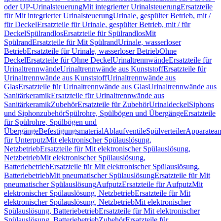
oder UP-Urinalsteuerung
Mit integrierter Urinalsteuerung
Ersatzteile
für Mit integrierter Urinalsteuerung
Urinale, gespülter Betrieb, mit /
für Deckel
Ersatzteile für Urinale, gespülter Betrieb, mit / für
Deckel
Spülrandlos
Ersatzteile für Spülrandlos
Mit
Spülrand
Ersatzteile für Mit Spülrand
Urinale, wasserloser
Betrieb
Ersatzteile für Urinale, wasserloser Betrieb
Ohne
Deckel
Ersatzteile für Ohne Deckel
Urinaltrennwände
Ersatzteile für
Urinaltrennwände
Urinaltrennwände aus Kunststoff
Ersatzteile für
Urinaltrennwände aus Kunststoff
Urinaltrennwände aus
Glas
Ersatzteile für Urinaltrennwände aus Glas
Urinaltrennwände aus
Sanitärkeramik
Ersatzteile für Urinaltrennwände aus
Sanitärkeramik
Zubehör
Ersatzteile für Zubehör
Urinaldeckel
Siphons
und Siphonzubehör
Spülrohre, Spülbögen und Übergänge
Ersatzteile
für Spülrohre, Spülbögen und
Übergänge
Befestigungsmaterial
Ablaufventile
Spülverteiler
Apparatean
für Unterputz
Mit elektronischer Spülauslösung,
Netzbetrieb
Ersatzteile für Mit elektronischer Spülauslösung,
Netzbetrieb
Mit elektronischer Spülauslösung,
Batteriebetrieb
Ersatzteile für Mit elektronischer Spülauslösung,
Batteriebetrieb
Mit pneumatischer Spülauslösung
Ersatzteile für Mit
pneumatischer Spülauslösung
Aufputz
Ersatzteile für Aufputz
Mit
elektronischer Spülauslösung, Netzbetrieb
Ersatzteile für Mit
elektronischer Spülauslösung, Netzbetrieb
Mit elektronischer
Spülauslösung, Batteriebetrieb
Ersatzteile für Mit elektronischer
Spülauslösung, Batteriebetrieb
Zubehör
Ersatzteile für