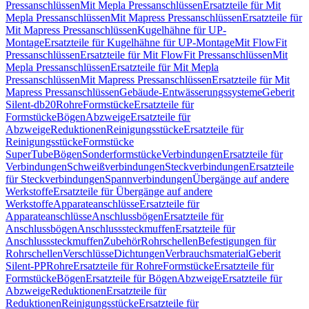
Pressanschlüssen
Mit Mepla Pressanschlüssen
Ersatzteile für Mit
Mepla Pressanschlüssen
Mit Mapress Pressanschlüssen
Ersatzteile für
Mit Mapress Pressanschlüssen
Kugelhähne für UP-
Montage
Ersatzteile für Kugelhähne für UP-Montage
Mit FlowFit
Pressanschlüssen
Ersatzteile für Mit FlowFit Pressanschlüssen
Mit
Mepla Pressanschlüssen
Ersatzteile für Mit Mepla
Pressanschlüssen
Mit Mapress Pressanschlüssen
Ersatzteile für Mit
Mapress Pressanschlüssen
Gebäude-Entwässerungssysteme
Geberit
Silent-db20
Rohre
Formstücke
Ersatzteile für
Formstücke
Bögen
Abzweige
Ersatzteile für
Abzweige
Reduktionen
Reinigungsstücke
Ersatzteile für
Reinigungsstücke
Formstücke
SuperTube
Bögen
Sonderformstücke
Verbindungen
Ersatzteile für
Verbindungen
Schweißverbindungen
Steckverbindungen
Ersatzteile
für Steckverbindungen
Spannverbindungen
Übergänge auf andere
Werkstoffe
Ersatzteile für Übergänge auf andere
Werkstoffe
Apparateanschlüsse
Ersatzteile für
Apparateanschlüsse
Anschlussbögen
Ersatzteile für
Anschlussbögen
Anschlusssteckmuffen
Ersatzteile für
Anschlusssteckmuffen
Zubehör
Rohrschellen
Befestigungen für
Rohrschellen
Verschlüsse
Dichtungen
Verbrauchsmaterial
Geberit
Silent-PP
Rohre
Ersatzteile für Rohre
Formstücke
Ersatzteile für
Formstücke
Bögen
Ersatzteile für Bögen
Abzweige
Ersatzteile für
Abzweige
Reduktionen
Ersatzteile für
Reduktionen
Reinigungsstücke
Ersatzteile für