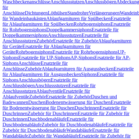
Waschbeckenanschlüsse
Anschlussstutzen
Anschlussbögen
Abdeckung
für
Anschlüsse
Dichtungen
Löthülsen
Standrohre
Verlängerungen
Wandeinb
für Wandeinbaukästen
Ablaufgarnituren für Spülbecken
Ersatzteile
für Ablaufgarnituren für Spülbecken
Rohrbogensiphons
Ersatzteile
für Rohrbogensiphons
Doppelkammersiphons
Ersatzteile für
Doppelkammersiphons
Anschlussstutzen
Ersatzteile für
Anschlussstutzen
Zubehör
Ersatzteile für Zubehör
Ablaufgarnituren
für Geräte
Ersatzteile für Ablaufgarnituren für
Geräte
Rohrbogensiphons
Ersatzteile für Rohrbogensiphons
UP-
Siphons
Ersatzteile für UP-Siphons
AP-Siphons
Ersatzteile für AP-
Siphons
Anschlüsse
Ersatzteile für
Anschlüsse
Zubehör
Ablaufgarnituren für Ausgussbecken
Ersatzteile
für Ablaufgarnituren für Ausgussbecken
Siphons
Ersatzteile für
Siphons
Anschlussbögen
Ersatzteile für
Anschlussbögen
Anschlussstutzen
Ersatzteile für
Anschlussstutzen
Ablaufventile
Ersatzteile für
Ablaufventile
Zubehör
Ersatzteile für Zubehör
Duschen und
Badewannen
Duschen
Bodenentwässerung für Duschen
Ersatzteile
für Bodenentwässerung für Duschen
Duschrinnen
Ersatzteile für
Duschrinnen
Zubehör für Duschrinnen
Ersatzteile für Zubehör für
Duschrinnen
Duschbodenabläufe
Ersatzteile für
Duschbodenabläufe
Zubehör für Duschbodenabläufe
Ersatzteile für
Zubehör für Duschbodenabläufe
Wandabläufe
Ersatzteile für
Wandabläufe
Zubehör für Wandabläufe
Ersatzteile für Zubehör für