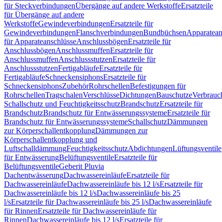
für Steckverbindungen
Übergänge auf andere Werkstoffe
Ersatzteile
für Übergänge auf andere
Werkstoffe
Gewindeverbindungen
Ersatzteile für
Gewindeverbindungen
Flanschverbindungen
Bundbüchsen
Apparatean
für Apparateanschlüsse
Anschlussbögen
Ersatzteile für
Anschlussbögen
Anschlussmuffen
Ersatzteile für
Anschlussmuffen
Anschlussstutzen
Ersatzteile für
Anschlussstutzen
Fertigabläufe
Ersatzteile für
Fertigabläufe
Schneckensiphons
Ersatzteile für
Schneckensiphons
Zubehör
Rohrschellen
Befestigungen für
Rohrschellen
Tragschalen
Verschlüsse
Dichtungen
Bauschutze
Verbrauc
Schallschutz und Feuchtigkeitsschutz
Brandschutz
Ersatzteile für
Brandschutz
Brandschutz für Entwässerungssysteme
Ersatzteile für
Brandschutz für Entwässerungssysteme
Schallschutz
Dämmungen
zur Körperschallentkopplung
Dämmungen zur
Körperschallentkopplung und
Luftschalldämmung
Feuchtigkeitsschutz
Abdichtungen
Lüftungsventile
für Entwässerung
Belüftungsventile
Ersatzteile für
Belüftungsventile
Geberit Pluvia
Dachentwässerung
Dachwassereinläufe
Ersatzteile für
Dachwassereinläufe
Dachwassereinläufe bis 12 l/s
Ersatzteile für
Dachwassereinläufe bis 12 l/s
Dachwassereinläufe bis 25
l/s
Ersatzteile für Dachwassereinläufe bis 25 l/s
Dachwassereinläufe
für Rinnen
Ersatzteile für Dachwassereinläufe für
Rinnen
Dachwassereinläufe bis 12 l/s
Ersatzteile für