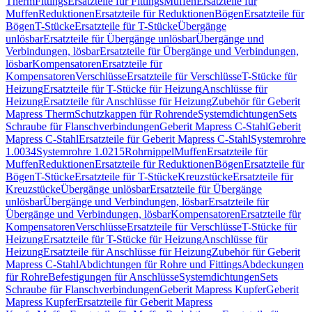
Therm
Fittings
Ersatzteile für Fittings
Muffen
Ersatzteile für
Muffen
Reduktionen
Ersatzteile für Reduktionen
Bögen
Ersatzteile für
Bögen
T-Stücke
Ersatzteile für T-Stücke
Übergänge
unlösbar
Ersatzteile für Übergänge unlösbar
Übergänge und
Verbindungen, lösbar
Ersatzteile für Übergänge und Verbindungen,
lösbar
Kompensatoren
Ersatzteile für
Kompensatoren
Verschlüsse
Ersatzteile für Verschlüsse
T-Stücke für
Heizung
Ersatzteile für T-Stücke für Heizung
Anschlüsse für
Heizung
Ersatzteile für Anschlüsse für Heizung
Zubehör für Geberit
Mapress Therm
Schutzkappen für Rohrende
Systemdichtungen
Sets
Schraube für Flanschverbindungen
Geberit Mapress C-Stahl
Geberit
Mapress C-Stahl
Ersatzteile für Geberit Mapress C-Stahl
Systemrohre
1.0034
Systemrohre 1.0215
Rohrnippel
Muffen
Ersatzteile für
Muffen
Reduktionen
Ersatzteile für Reduktionen
Bögen
Ersatzteile für
Bögen
T-Stücke
Ersatzteile für T-Stücke
Kreuzstücke
Ersatzteile für
Kreuzstücke
Übergänge unlösbar
Ersatzteile für Übergänge
unlösbar
Übergänge und Verbindungen, lösbar
Ersatzteile für
Übergänge und Verbindungen, lösbar
Kompensatoren
Ersatzteile für
Kompensatoren
Verschlüsse
Ersatzteile für Verschlüsse
T-Stücke für
Heizung
Ersatzteile für T-Stücke für Heizung
Anschlüsse für
Heizung
Ersatzteile für Anschlüsse für Heizung
Zubehör für Geberit
Mapress C-Stahl
Abdichtungen für Rohre und Fittings
Abdeckungen
für Rohre
Befestigungen für Anschlüsse
Systemdichtungen
Sets
Schraube für Flanschverbindungen
Geberit Mapress Kupfer
Geberit
Mapress Kupfer
Ersatzteile für Geberit Mapress