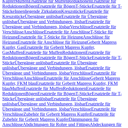
Kupfer
Muffen
Ersatzteile für Muffen
Reduktionen
Ersatzteile für
Reduktionen
Bögen
Ersatzteile für Bögen
T-Stücke
Ersatzteile für T-
Stücke
Innenliegende Zirkulation
Kreuzstücke
Ersatzteile für
Kreuzstücke
Übergänge unlösbar
Ersatzteile für Übergänge
unlösbar
Übergänge und Verbindungen, lösbar
Ersatzteile für
Übergänge und Verbindungen, lösbar
Verschlüsse
Ersatzteile für
Verschlüsse
Anschlüsse
Ersatzteile für Anschlüsse
T-Stücke für
Heizung
Ersatzteile für T-Stücke für Heizung
Anschlüsse für
Heizung
Ersatzteile für Anschlüsse für Heizung
Geberit Mapress
Kupfer, Gas
Ersatzteile für Geberit Mapress Kupfer,
Gas
Muffen
Ersatzteile für Muffen
Reduktionen
Ersatzteile für
Reduktionen
Bögen
Ersatzteile für Bögen
T-Stücke
Ersatzteile für T-
Stücke
Übergänge unlösbar
Ersatzteile für Übergänge
unlösbar
Übergänge und Verbindungen, lösbar
Ersatzteile für
Übergänge und Verbindungen, lösbar
Verschlüsse
Ersatzteile für
Verschlüsse
Anschlüsse
Ersatzteile für Anschlüsse
Geberit Mapress
Kupfer, FKM blau
Ersatzteile für Geberit Mapress Kupfer, FKM
blau
Muffen
Ersatzteile für Muffen
Reduktionen
Ersatzteile für
Reduktionen
Bögen
Ersatzteile für Bögen
T-Stücke
Ersatzteile für T-
Stücke
Übergänge unlösbar
Ersatzteile für Übergänge
unlösbar
Übergänge und Verbindungen, lösbar
Ersatzteile für
Übergänge und Verbindungen, lösbar
Verschlüsse
Ersatzteile für
Verschlüsse
Zubehör für Geberit Mapress Kupfer
Ersatzteile für
Zubehör für Geberit Mapress Kupfer
Dämmungen für
Anschlüsse
Abdichtungen für Rohre und Fittings
Abdeckungen für