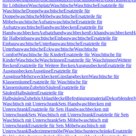
für Löthülsen
Waschplatz
Waschtische
Waschtische
Ersatzteile für
Waschtische
Doppelwaschtische
Ersatzteile für
Doppelwaschtische
Möbelwaschtische
Ersatzteile für
Möbelwaschtische
Aufsatzwaschtische
Ersatzteile für
Aufsatzwaschtische
Handwaschbecken
Ersatzteile für
Handwaschbecken
Aufsatzhandwaschbecken
Eckhandwaschbecken
H
für Halbeinbauwaschtische
Einbauwaschtische
Ersatzteile für
Einbauwaschtische
Unterbauwaschtische
Ersatzteile für
Unterbauwaschtische
Eckwaschtische
Waschtische
Comfort
Waschtische für Kinder
Ersatzteile für Waschtische für
Kinder
Waschtische
Waschrinnen
Ersatzteile für Waschrinnen
Weitere
Becken
Ersatzteile für Weitere Becken
Ausgussbecken
Ersatzteile für
Ausgussbecken
Ausgüsse
Ersatzteile für
Ausgüsse
Mehrzweckbecken
Gipsfangbecken
Waschtische für
Klassenräume
Ersatzteile für Waschtische für
Klassenräume
Zubehör
Säulen
Ersatzteile für
Säulen
Halbsäulen
Ersatzteile für
Halbsäulen
Zubehör
Ablaufdeckel
Befestigungsmaterial
Dekorblenden
W
Waschtisch mit Unterschrank
Sets Handwaschbecken mit
Unterschrank
Ersatzteile für Sets Handwaschbecken mit
Unterschrank
Sets Waschtisch mit Unterschrank
Ersatzteile für Sets
Waschtisch mit Unterschrank
Sets Möbelwaschtisch mit
Unterschrank
Ersatzteile für Sets Möbelwaschtisch mit
Unterschrank
Badezimmermöbel
Waschtischunterschränke
Ersatzteile