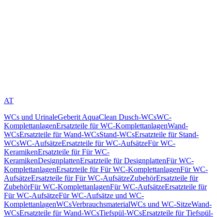
AT
WCs und Urinale
Geberit AquaClean Dusch-WCs
WC-
Komplettanlagen
Ersatzteile für WC-Komplettanlagen
Wand-
WCs
Ersatzteile für Wand-WCs
Stand-WCs
Ersatzteile für Stand-
WCs
WC-Aufsätze
Ersatzteile für WC-Aufsätze
Für WC-
Keramiken
Ersatzteile für Für WC-
Keramiken
Designplatten
Ersatzteile für Designplatten
Für WC-
Komplettanlagen
Ersatzteile für Für WC-Komplettanlagen
Für WC-
Aufsätze
Ersatzteile für Für WC-Aufsätze
Zubehör
Ersatzteile für
Zubehör
Für WC-Komplettanlagen
Für WC-Aufsätze
Ersatzteile für
Für WC-Aufsätze
Für WC-Aufsätze und WC-
Komplettanlagen
WCs
Verbrauchsmaterial
WCs und WC-Sitze
Wand-
WCs
Ersatzteile für Wand-WCs
Tiefspül-WCs
Ersatzteile für Tiefspül-