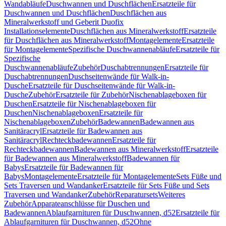
Wandabläufe
Duschwannen und Duschflächen
Ersatzteile für
Duschwannen und Duschflächen
Duschflächen aus
Mineralwerkstoff und Geberit Duofix
Installationselemente
Duschflächen aus Mineralwerkstoff
Ersatzteile
für Duschflächen aus Mineralwerkstoff
Montagelemente
Ersatzteile
für Montagelemente
Spezifische Duschwannenabläufe
Ersatzteile für
Spezifische
Duschwannenabläufe
Zubehör
Duschabtrennungen
Ersatzteile für
Duschabtrennungen
Duschseitenwände für Walk-in-
Dusche
Ersatzteile für Duschseitenwände für Walk-in-
Dusche
Zubehör
Ersatzteile für Zubehör
Nischenablageboxen für
Duschen
Ersatzteile für Nischenablageboxen für
Duschen
Nischenablageboxen
Ersatzteile für
Nischenablageboxen
Zubehör
Badewannen
Badewannen aus
Sanitäracryl
Ersatzteile für Badewannen aus
Sanitäracryl
Rechteckbadewannen
Ersatzteile für
Rechteckbadewannen
Badewannen aus Mineralwerkstoff
Ersatzteile
für Badewannen aus Mineralwerkstoff
Badewannen für
Babys
Ersatzteile für Badewannen für
Babys
Montagelemente
Ersatzteile für Montagelemente
Sets Füße und
Sets Traversen und Wandanker
Ersatzteile für Sets Füße und Sets
Traversen und Wandanker
Zubehör
Reparatursets
Weiteres
Zubehör
Apparateanschlüsse für Duschen und
Badewannen
Ablaufgarnituren für Duschwannen, d52
Ersatzteile für
Ablaufgarnituren für Duschwannen, d52
Ohne