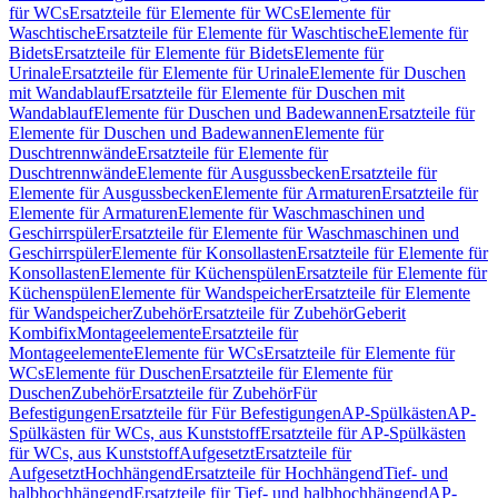
für WCs
Ersatzteile für Elemente für WCs
Elemente für
Waschtische
Ersatzteile für Elemente für Waschtische
Elemente für
Bidets
Ersatzteile für Elemente für Bidets
Elemente für
Urinale
Ersatzteile für Elemente für Urinale
Elemente für Duschen
mit Wandablauf
Ersatzteile für Elemente für Duschen mit
Wandablauf
Elemente für Duschen und Badewannen
Ersatzteile für
Elemente für Duschen und Badewannen
Elemente für
Duschtrennwände
Ersatzteile für Elemente für
Duschtrennwände
Elemente für Ausgussbecken
Ersatzteile für
Elemente für Ausgussbecken
Elemente für Armaturen
Ersatzteile für
Elemente für Armaturen
Elemente für Waschmaschinen und
Geschirrspüler
Ersatzteile für Elemente für Waschmaschinen und
Geschirrspüler
Elemente für Konsollasten
Ersatzteile für Elemente für
Konsollasten
Elemente für Küchenspülen
Ersatzteile für Elemente für
Küchenspülen
Elemente für Wandspeicher
Ersatzteile für Elemente
für Wandspeicher
Zubehör
Ersatzteile für Zubehör
Geberit
Kombifix
Montageelemente
Ersatzteile für
Montageelemente
Elemente für WCs
Ersatzteile für Elemente für
WCs
Elemente für Duschen
Ersatzteile für Elemente für
Duschen
Zubehör
Ersatzteile für Zubehör
Für
Befestigungen
Ersatzteile für Für Befestigungen
AP-Spülkästen
AP-
Spülkästen für WCs, aus Kunststoff
Ersatzteile für AP-Spülkästen
für WCs, aus Kunststoff
Aufgesetzt
Ersatzteile für
Aufgesetzt
Hochhängend
Ersatzteile für Hochhängend
Tief- und
halbhochhängend
Ersatzteile für Tief- und halbhochhängend
AP-