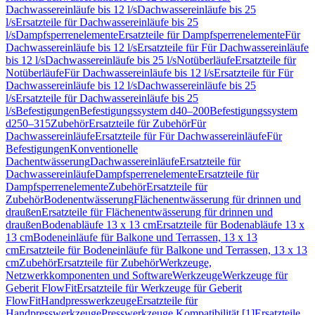
Dachwassereinläufe bis 12 l/s
Dachwassereinläufe bis 25
l/s
Ersatzteile für Dachwassereinläufe bis 25
l/s
Dampfsperrenelemente
Ersatzteile für Dampfsperrenelemente
Für
Dachwassereinläufe bis 12 l/s
Ersatzteile für Für Dachwassereinläufe
bis 12 l/s
Dachwassereinläufe bis 25 l/s
Notüberläufe
Ersatzteile für
Notüberläufe
Für Dachwassereinläufe bis 12 l/s
Ersatzteile für Für
Dachwassereinläufe bis 12 l/s
Dachwassereinläufe bis 25
l/s
Ersatzteile für Dachwassereinläufe bis 25
l/s
Befestigungen
Befestigungssystem d40–200
Befestigungssystem
d250–315
Zubehör
Ersatzteile für Zubehör
Für
Dachwassereinläufe
Ersatzteile für Für Dachwassereinläufe
Für
Befestigungen
Konventionelle
Dachentwässerung
Dachwassereinläufe
Ersatzteile für
Dachwassereinläufe
Dampfsperrenelemente
Ersatzteile für
Dampfsperrenelemente
Zubehör
Ersatzteile für
Zubehör
Bodenentwässerung
Flächenentwässerung für drinnen und
draußen
Ersatzteile für Flächenentwässerung für drinnen und
draußen
Bodenabläufe 13 x 13 cm
Ersatzteile für Bodenabläufe 13 x
13 cm
Bodeneinläufe für Balkone und Terrassen, 13 x 13
cm
Ersatzteile für Bodeneinläufe für Balkone und Terrassen, 13 x 13
cm
Zubehör
Ersatzteile für Zubehör
Werkzeuge,
Netzwerkkomponenten und Software
Werkzeuge
Werkzeuge für
Geberit FlowFit
Ersatzteile für Werkzeuge für Geberit
FlowFit
Handpresswerkzeuge
Ersatzteile für
Handpresswerkzeuge
Presswerkzeuge Kompatibilität [1]
Ersatzteile