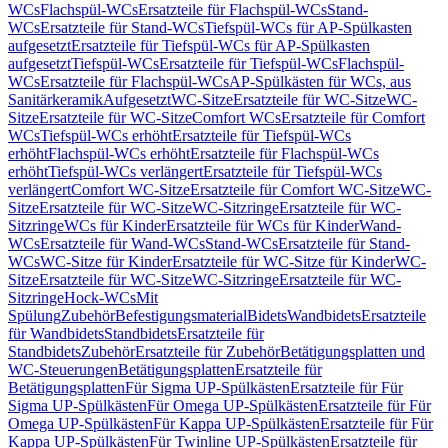
WCs
Flachspül-WCs
Ersatzteile für Flachspül-WCs
Stand-
WCs
Ersatzteile für Stand-WCs
Tiefspül-WCs für AP-Spülkasten
aufgesetzt
Ersatzteile für Tiefspül-WCs für AP-Spülkasten
aufgesetzt
Tiefspül-WCs
Ersatzteile für Tiefspül-WCs
Flachspül-
WCs
Ersatzteile für Flachspül-WCs
AP-Spülkästen für WCs, aus
Sanitärkeramik
Aufgesetzt
WC-Sitze
Ersatzteile für WC-Sitze
WC-
Sitze
Ersatzteile für WC-Sitze
Comfort WCs
Ersatzteile für Comfort
WCs
Tiefspül-WCs erhöht
Ersatzteile für Tiefspül-WCs
erhöht
Flachspül-WCs erhöht
Ersatzteile für Flachspül-WCs
erhöht
Tiefspül-WCs verlängert
Ersatzteile für Tiefspül-WCs
verlängert
Comfort WC-Sitze
Ersatzteile für Comfort WC-Sitze
WC-
Sitze
Ersatzteile für WC-Sitze
WC-Sitzringe
Ersatzteile für WC-
Sitzringe
WCs für Kinder
Ersatzteile für WCs für Kinder
Wand-
WCs
Ersatzteile für Wand-WCs
Stand-WCs
Ersatzteile für Stand-
WCs
WC-Sitze für Kinder
Ersatzteile für WC-Sitze für Kinder
WC-
Sitze
Ersatzteile für WC-Sitze
WC-Sitzringe
Ersatzteile für WC-
Sitzringe
Hock-WCs
Mit
Spülung
Zubehör
Befestigungsmaterial
Bidets
Wandbidets
Ersatzteile
für Wandbidets
Standbidets
Ersatzteile für
Standbidets
Zubehör
Ersatzteile für Zubehör
Betätigungsplatten und
WC-Steuerungen
Betätigungsplatten
Ersatzteile für
Betätigungsplatten
Für Sigma UP-Spülkästen
Ersatzteile für Für
Sigma UP-Spülkästen
Für Omega UP-Spülkästen
Ersatzteile für Für
Omega UP-Spülkästen
Für Kappa UP-Spülkästen
Ersatzteile für Für
Kappa UP-Spülkästen
Für Twinline UP-Spülkästen
Ersatzteile für