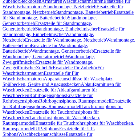
Zubehör
Steckdosen
Armaturen
Waschtischarmaturen
Ersatzteile für
Waschtischarmaturen
Standmontage, Netzbetrieb
Ersatzteile für
Standmontage, Netzbetrieb
Standmontage, Batteriebetrieb
Ersatzteile
für Standmontage, Batteriebetrieb
Standmontage,
Generatorbetrieb
Ersatzteile für Standmontage,
Generatorbetrieb
Standmontage, Einhebelmischer
Ersatzteile für
Standmontage, Einhebelmischer
Wandmontage,
Netzbetrieb
Ersatzteile für Wandmontage, Netzbetrieb
Wandmontage,
Batteriebetrieb
Ersatzteile für Wandmontage,
Batteriebetrieb
Wandmontage, Generatorbetrieb
Ersatzteile für
Wandmontage, Generatorbetrieb
Wandmontage,
Zweigriffmischer
Ersatzteile für Wandmontage,
Zweigriffmischer
Zubehör
Ersatzteile für Zubehör
Für
Waschtischarmaturen
Ersatzteile für Für
Waschtischarmaturen
Apparateanschlüsse für Waschplatz,
Spülbecken, Geräte und Ausgussbecken
Ablaufgarnituren für
Waschbecken
Ersatzteile für Ablaufgarnituren für
Waschbecken
Rohrbogensiphons
Ersatzteile für
Rohrbogensiphons
Rohrbogensiphons, Raumsparmodell
Ersatzteile
für Rohrbogensiphons, Raumsparmodell
Tauchrohrsiphons für
Waschbecken
Ersatzteile für Tauchrohrsiphons für
Waschbecken
Tauchrohrsiphons für Waschbecken,
Raumsparmodell
Ersatzteile für Tauchrohrsiphons für Waschbecken,
Raumsparmodell
UP-Siphons
Ersatzteile für UP-
Siphons
Waschbeckenanschlüsse
Ersatzteile für