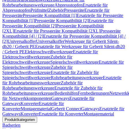
Rohrbearbeitungswerkzeuge
Abpressstopfen
Ersatzteile für
Abpressstopfen
Prüfmittel
Zubehör
Pressgeräte
Ersatzteile für
Pressgeräte
Pressgeräte Kompatibilität [1]
Ersatzteile für Pressgeräte
Kompatibilität [1]
Pressgeräte Kompatibilität [2]
Ersatzteile für
Pressgeräte Kompatibilität [2]
Pressgeräte Kompatibilität
[2XL]
Ersatzteile für Pressgeräte Kompatibilität [2XL]
Pressgeräte
Kompatibilität [4] / [2]
Ersatzteile für Pressgeräte Kompatibilität [4] /
[2]
Universalkoffer
Universalkoffer
Werkzeuge für Geberit Silent-
db20 / Geberit PE
Ersatzteile für Werkzeuge für Geberit Silent-db20
/ Geberit PE
Elektroschweißwerkzeuge
Ersatzteile für
Elektroschweißwerkzeuge
Zubehör für
Elektroschweißwerkzeuge
Spiegelschweißwerkzeuge
Ersatzteile für
Spiegelschweißwerkzeuge
Zubehör für
Spiegelschweißwerkzeuge
Ersatzteile für Zubehör für
Spiegelschweißwerkzeuge
Rohrbearbeitungswerkzeuge
Ersatzteile
für Rohrbearbeitungswerkzeuge
Zubehör für
Rohrbearbeitungswerkzeuge
Ersatzteile für Zubehör für
Rohrbearbeitungswerkzeuge
Bedienhilfen
Fernbedienungen
Netzwerk
für Netzwerkkomponenten
Gateways
Ersatzteile für
Gateways
Konverter
Ersatzteile für
Konverter
Montagematerial
Geberit Connect
Gateways
Ersatzteile für
Gateways
Konverter
Ersatzteile für Konverter
Montagematerial
Produktkategorien
Badserien