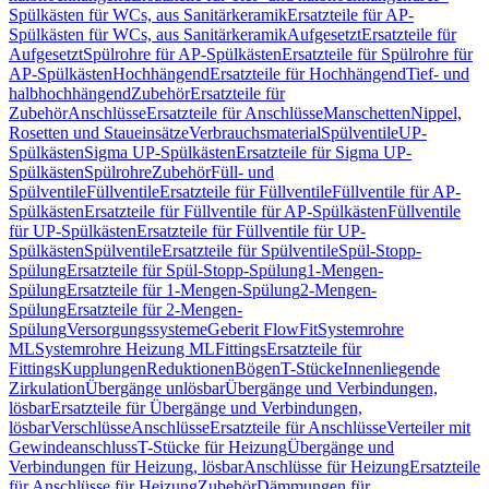
Spülkästen für WCs, aus Sanitärkeramik
Ersatzteile für AP-
Spülkästen für WCs, aus Sanitärkeramik
Aufgesetzt
Ersatzteile für
Aufgesetzt
Spülrohre für AP-Spülkästen
Ersatzteile für Spülrohre für
AP-Spülkästen
Hochhängend
Ersatzteile für Hochhängend
Tief- und
halbhochhängend
Zubehör
Ersatzteile für
Zubehör
Anschlüsse
Ersatzteile für Anschlüsse
Manschetten
Nippel,
Rosetten und Staueinsätze
Verbrauchsmaterial
Spülventile
UP-
Spülkästen
Sigma UP-Spülkästen
Ersatzteile für Sigma UP-
Spülkästen
Spülrohre
Zubehör
Füll- und
Spülventile
Füllventile
Ersatzteile für Füllventile
Füllventile für AP-
Spülkästen
Ersatzteile für Füllventile für AP-Spülkästen
Füllventile
für UP-Spülkästen
Ersatzteile für Füllventile für UP-
Spülkästen
Spülventile
Ersatzteile für Spülventile
Spül-Stopp-
Spülung
Ersatzteile für Spül-Stopp-Spülung
1-Mengen-
Spülung
Ersatzteile für 1-Mengen-Spülung
2-Mengen-
Spülung
Ersatzteile für 2-Mengen-
Spülung
Versorgungssysteme
Geberit FlowFit
Systemrohre
ML
Systemrohre Heizung ML
Fittings
Ersatzteile für
Fittings
Kupplungen
Reduktionen
Bögen
T-Stücke
Innenliegende
Zirkulation
Übergänge unlösbar
Übergänge und Verbindungen,
lösbar
Ersatzteile für Übergänge und Verbindungen,
lösbar
Verschlüsse
Anschlüsse
Ersatzteile für Anschlüsse
Verteiler mit
Gewindeanschluss
T-Stücke für Heizung
Übergänge und
Verbindungen für Heizung, lösbar
Anschlüsse für Heizung
Ersatzteile
für Anschlüsse für Heizung
Zubehör
Dämmungen für