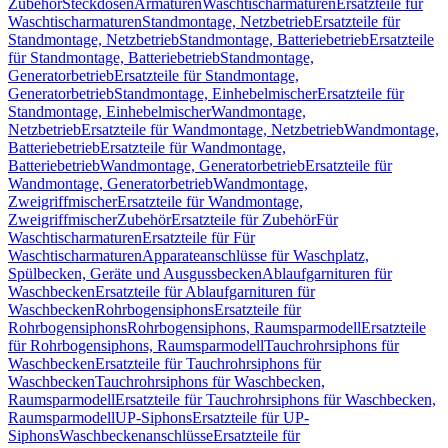
Zubehör
Steckdosen
Armaturen
Waschtischarmaturen
Ersatzteile für
Waschtischarmaturen
Standmontage, Netzbetrieb
Ersatzteile für
Standmontage, Netzbetrieb
Standmontage, Batteriebetrieb
Ersatzteile
für Standmontage, Batteriebetrieb
Standmontage,
Generatorbetrieb
Ersatzteile für Standmontage,
Generatorbetrieb
Standmontage, Einhebelmischer
Ersatzteile für
Standmontage, Einhebelmischer
Wandmontage,
Netzbetrieb
Ersatzteile für Wandmontage, Netzbetrieb
Wandmontage,
Batteriebetrieb
Ersatzteile für Wandmontage,
Batteriebetrieb
Wandmontage, Generatorbetrieb
Ersatzteile für
Wandmontage, Generatorbetrieb
Wandmontage,
Zweigriffmischer
Ersatzteile für Wandmontage,
Zweigriffmischer
Zubehör
Ersatzteile für Zubehör
Für
Waschtischarmaturen
Ersatzteile für Für
Waschtischarmaturen
Apparateanschlüsse für Waschplatz,
Spülbecken, Geräte und Ausgussbecken
Ablaufgarnituren für
Waschbecken
Ersatzteile für Ablaufgarnituren für
Waschbecken
Rohrbogensiphons
Ersatzteile für
Rohrbogensiphons
Rohrbogensiphons, Raumsparmodell
Ersatzteile
für Rohrbogensiphons, Raumsparmodell
Tauchrohrsiphons für
Waschbecken
Ersatzteile für Tauchrohrsiphons für
Waschbecken
Tauchrohrsiphons für Waschbecken,
Raumsparmodell
Ersatzteile für Tauchrohrsiphons für Waschbecken,
Raumsparmodell
UP-Siphons
Ersatzteile für UP-
Siphons
Waschbeckenanschlüsse
Ersatzteile für