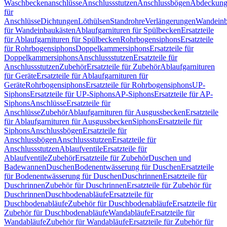
Waschbeckenanschlüsse
Anschlussstutzen
Anschlussbögen
Abdeckung
für
Anschlüsse
Dichtungen
Löthülsen
Standrohre
Verlängerungen
Wandeinb
für Wandeinbaukästen
Ablaufgarnituren für Spülbecken
Ersatzteile
für Ablaufgarnituren für Spülbecken
Rohrbogensiphons
Ersatzteile
für Rohrbogensiphons
Doppelkammersiphons
Ersatzteile für
Doppelkammersiphons
Anschlussstutzen
Ersatzteile für
Anschlussstutzen
Zubehör
Ersatzteile für Zubehör
Ablaufgarnituren
für Geräte
Ersatzteile für Ablaufgarnituren für
Geräte
Rohrbogensiphons
Ersatzteile für Rohrbogensiphons
UP-
Siphons
Ersatzteile für UP-Siphons
AP-Siphons
Ersatzteile für AP-
Siphons
Anschlüsse
Ersatzteile für
Anschlüsse
Zubehör
Ablaufgarnituren für Ausgussbecken
Ersatzteile
für Ablaufgarnituren für Ausgussbecken
Siphons
Ersatzteile für
Siphons
Anschlussbögen
Ersatzteile für
Anschlussbögen
Anschlussstutzen
Ersatzteile für
Anschlussstutzen
Ablaufventile
Ersatzteile für
Ablaufventile
Zubehör
Ersatzteile für Zubehör
Duschen und
Badewannen
Duschen
Bodenentwässerung für Duschen
Ersatzteile
für Bodenentwässerung für Duschen
Duschrinnen
Ersatzteile für
Duschrinnen
Zubehör für Duschrinnen
Ersatzteile für Zubehör für
Duschrinnen
Duschbodenabläufe
Ersatzteile für
Duschbodenabläufe
Zubehör für Duschbodenabläufe
Ersatzteile für
Zubehör für Duschbodenabläufe
Wandabläufe
Ersatzteile für
Wandabläufe
Zubehör für Wandabläufe
Ersatzteile für Zubehör für