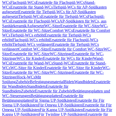
WCs
Flachspül-WCs
Ersatzteile für Flachspül-WCs
Stand-
WCs
Ersatzteile für Stand-WCs
Tiefspül-WCs für AP-Spülkasten
aufgesetzt
Ersatzteile für Tiefspül-WCs für AP-Spülkasten
aufgesetzt
Tiefspül-WCs
Ersatzteile für Tiefspül-WCs
Flachspül-
WCs
Ersatzteile für Flachspül-WCs
AP-Spülkästen für WCs, aus
Sanitärkeramik
Aufgesetzt
WC-Sitze
Ersatzteile für WC-Sitze
WC-
Sitze
Ersatzteile für WC-Sitze
Comfort WCs
Ersatzteile für Comfort
WCs
Tiefspül-WCs erhöht
Ersatzteile für Tiefspül-WCs
erhöht
Flachspül-WCs erhöht
Ersatzteile für Flachspül-WCs
erhöht
Tiefspül-WCs verlängert
Ersatzteile für Tiefspül-WCs
verlängert
Comfort WC-Sitze
Ersatzteile für Comfort WC-Sitze
WC-
Sitze
Ersatzteile für WC-Sitze
WC-Sitzringe
Ersatzteile für WC-
Sitzringe
WCs für Kinder
Ersatzteile für WCs für Kinder
Wand-
WCs
Ersatzteile für Wand-WCs
Stand-WCs
Ersatzteile für Stand-
WCs
WC-Sitze für Kinder
Ersatzteile für WC-Sitze für Kinder
WC-
Sitze
Ersatzteile für WC-Sitze
WC-Sitzringe
Ersatzteile für WC-
Sitzringe
Hock-WCs
Mit
Spülung
Zubehör
Befestigungsmaterial
Bidets
Wandbidets
Ersatzteile
für Wandbidets
Standbidets
Ersatzteile für
Standbidets
Zubehör
Ersatzteile für Zubehör
Betätigungsplatten und
WC-Steuerungen
Betätigungsplatten
Ersatzteile für
Betätigungsplatten
Für Sigma UP-Spülkästen
Ersatzteile für Für
Sigma UP-Spülkästen
Für Omega UP-Spülkästen
Ersatzteile für Für
Omega UP-Spülkästen
Für Kappa UP-Spülkästen
Ersatzteile für Für
Kappa UP-Spülkästen
Für Twinline UP-Spülkästen
Ersatzteile für