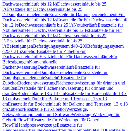
Dachwassereinläufe bis 12 l/s
Dachwassereinläufe bis 25
l/s
Ersatzteile für Dachwassereinläufe bis 25
l/s
Dampfsperrenelemente
Ersatzteile für Dampfsperrenelemente
Für
Dachwassereinläufe bis 12 l/s
Ersatzteile für Für Dachwassereinläufe
bis 12 l/s
Dachwassereinläufe bis 25 l/s
Notüberläufe
Ersatzteile für
Notüberläufe
Für Dachwassereinläufe bis 12 l/s
Ersatzteile für Für
Dachwassereinläufe bis 12 l/s
Dachwassereinläufe bis 25
l/s
Ersatzteile für Dachwassereinläufe bis 25
l/s
Befestigungen
Befestigungssystem d40–200
Befestigungssystem
d250–315
Zubehör
Ersatzteile für Zubehör
Für
Dachwassereinläufe
Ersatzteile für Für Dachwassereinläufe
Für
Befestigungen
Konventionelle
Dachentwässerung
Dachwassereinläufe
Ersatzteile für
Dachwassereinläufe
Dampfsperrenelemente
Ersatzteile für
Dampfsperrenelemente
Zubehör
Ersatzteile für
Zubehör
Bodenentwässerung
Flächenentwässerung für drinnen und
draußen
Ersatzteile für Flächenentwässerung für drinnen und
draußen
Bodenabläufe 13 x 13 cm
Ersatzteile für Bodenabläufe 13 x
13 cm
Bodeneinläufe für Balkone und Terrassen, 13 x 13
cm
Ersatzteile für Bodeneinläufe für Balkone und Terrassen, 13 x 13
cm
Zubehör
Ersatzteile für Zubehör
Werkzeuge,
Netzwerkkomponenten und Software
Werkzeuge
Werkzeuge für
Geberit FlowFit
Ersatzteile für Werkzeuge für Geberit
FlowFit
Handpresswerkzeuge
Ersatzteile für
Handpresswerkzeuge
Presswerkzeuge Kompatibilität [1]
Ersatzteile