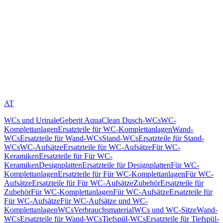
AT
WCs und Urinale
Geberit AquaClean Dusch-WCs
WC-
Komplettanlagen
Ersatzteile für WC-Komplettanlagen
Wand-
WCs
Ersatzteile für Wand-WCs
Stand-WCs
Ersatzteile für Stand-
WCs
WC-Aufsätze
Ersatzteile für WC-Aufsätze
Für WC-
Keramiken
Ersatzteile für Für WC-
Keramiken
Designplatten
Ersatzteile für Designplatten
Für WC-
Komplettanlagen
Ersatzteile für Für WC-Komplettanlagen
Für WC-
Aufsätze
Ersatzteile für Für WC-Aufsätze
Zubehör
Ersatzteile für
Zubehör
Für WC-Komplettanlagen
Für WC-Aufsätze
Ersatzteile für
Für WC-Aufsätze
Für WC-Aufsätze und WC-
Komplettanlagen
WCs
Verbrauchsmaterial
WCs und WC-Sitze
Wand-
WCs
Ersatzteile für Wand-WCs
Tiefspül-WCs
Ersatzteile für Tiefspül-