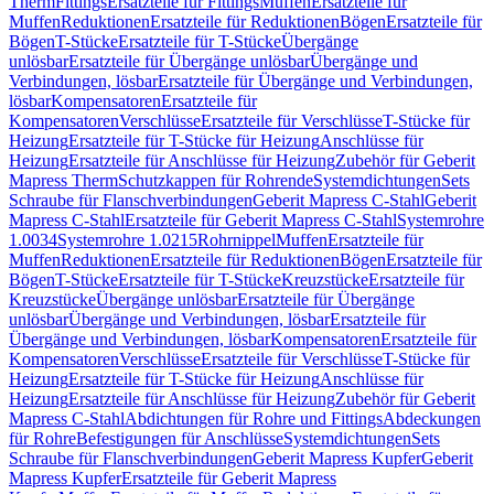
Therm
Fittings
Ersatzteile für Fittings
Muffen
Ersatzteile für
Muffen
Reduktionen
Ersatzteile für Reduktionen
Bögen
Ersatzteile für
Bögen
T-Stücke
Ersatzteile für T-Stücke
Übergänge
unlösbar
Ersatzteile für Übergänge unlösbar
Übergänge und
Verbindungen, lösbar
Ersatzteile für Übergänge und Verbindungen,
lösbar
Kompensatoren
Ersatzteile für
Kompensatoren
Verschlüsse
Ersatzteile für Verschlüsse
T-Stücke für
Heizung
Ersatzteile für T-Stücke für Heizung
Anschlüsse für
Heizung
Ersatzteile für Anschlüsse für Heizung
Zubehör für Geberit
Mapress Therm
Schutzkappen für Rohrende
Systemdichtungen
Sets
Schraube für Flanschverbindungen
Geberit Mapress C-Stahl
Geberit
Mapress C-Stahl
Ersatzteile für Geberit Mapress C-Stahl
Systemrohre
1.0034
Systemrohre 1.0215
Rohrnippel
Muffen
Ersatzteile für
Muffen
Reduktionen
Ersatzteile für Reduktionen
Bögen
Ersatzteile für
Bögen
T-Stücke
Ersatzteile für T-Stücke
Kreuzstücke
Ersatzteile für
Kreuzstücke
Übergänge unlösbar
Ersatzteile für Übergänge
unlösbar
Übergänge und Verbindungen, lösbar
Ersatzteile für
Übergänge und Verbindungen, lösbar
Kompensatoren
Ersatzteile für
Kompensatoren
Verschlüsse
Ersatzteile für Verschlüsse
T-Stücke für
Heizung
Ersatzteile für T-Stücke für Heizung
Anschlüsse für
Heizung
Ersatzteile für Anschlüsse für Heizung
Zubehör für Geberit
Mapress C-Stahl
Abdichtungen für Rohre und Fittings
Abdeckungen
für Rohre
Befestigungen für Anschlüsse
Systemdichtungen
Sets
Schraube für Flanschverbindungen
Geberit Mapress Kupfer
Geberit
Mapress Kupfer
Ersatzteile für Geberit Mapress