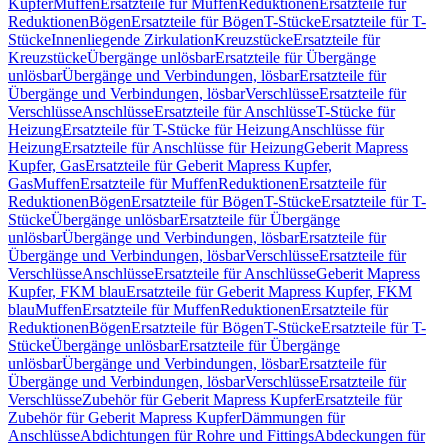
Kupfer
Muffen
Ersatzteile für Muffen
Reduktionen
Ersatzteile für
Reduktionen
Bögen
Ersatzteile für Bögen
T-Stücke
Ersatzteile für T-
Stücke
Innenliegende Zirkulation
Kreuzstücke
Ersatzteile für
Kreuzstücke
Übergänge unlösbar
Ersatzteile für Übergänge
unlösbar
Übergänge und Verbindungen, lösbar
Ersatzteile für
Übergänge und Verbindungen, lösbar
Verschlüsse
Ersatzteile für
Verschlüsse
Anschlüsse
Ersatzteile für Anschlüsse
T-Stücke für
Heizung
Ersatzteile für T-Stücke für Heizung
Anschlüsse für
Heizung
Ersatzteile für Anschlüsse für Heizung
Geberit Mapress
Kupfer, Gas
Ersatzteile für Geberit Mapress Kupfer,
Gas
Muffen
Ersatzteile für Muffen
Reduktionen
Ersatzteile für
Reduktionen
Bögen
Ersatzteile für Bögen
T-Stücke
Ersatzteile für T-
Stücke
Übergänge unlösbar
Ersatzteile für Übergänge
unlösbar
Übergänge und Verbindungen, lösbar
Ersatzteile für
Übergänge und Verbindungen, lösbar
Verschlüsse
Ersatzteile für
Verschlüsse
Anschlüsse
Ersatzteile für Anschlüsse
Geberit Mapress
Kupfer, FKM blau
Ersatzteile für Geberit Mapress Kupfer, FKM
blau
Muffen
Ersatzteile für Muffen
Reduktionen
Ersatzteile für
Reduktionen
Bögen
Ersatzteile für Bögen
T-Stücke
Ersatzteile für T-
Stücke
Übergänge unlösbar
Ersatzteile für Übergänge
unlösbar
Übergänge und Verbindungen, lösbar
Ersatzteile für
Übergänge und Verbindungen, lösbar
Verschlüsse
Ersatzteile für
Verschlüsse
Zubehör für Geberit Mapress Kupfer
Ersatzteile für
Zubehör für Geberit Mapress Kupfer
Dämmungen für
Anschlüsse
Abdichtungen für Rohre und Fittings
Abdeckungen für