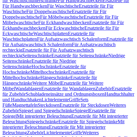
für Waschtischunterschränke
Für Handwaschbecken
Ersatzteile für
Für Handwaschbecken
Für Waschtische
Ersatzteile für Für
Waschtische
Für Doppelwaschtische
Ersatzteile für Für
Doppelwaschtische
Für Möbelwaschtische
Ersatzteile für Für
Möbelwaschtische
Für Eckhandwaschbecken
Ersatzteile für Für
Eckhandwaschbecken
Für Eckwaschtische
Ersatzteile für Für
Eckwaschtische
Waschtischplatten
Ersatzteile für
Waschtischplatten
Für Aufsatzwaschtisch Schalenform
Ersatzteile für
Für Aufsatzwaschtisch Schalenform
Für Aufsatzwaschtisch
rechteckig
Ersatzteile für Für Aufsatzwaschtisch
rechteckig
Seitenschränke
Ersatzteile für Seitenschränke
Niedrige
Seitenschränke
Ersatzteile für Niedrige
Seitenschränke
Hochschränke
Ersatzteile für
Hochschränke
Mittelhochschränke
Ersatzteile für
Mittelhochschränke
Hängeschränke
Ersatzteile für
Hängeschränke
Weitere Möbel
Ersatzteile für Weitere
Möbel
Wandablagen
Ersatzteile für Wandablagen
Zubehör
Ersatzteile
für Zubehör
Schubladeneinsätze und Ordnungsboxen
Handtuchhalter
und Handtuchhaken
Lichtelemente
Griffe
Sets
Füße
Magnettafeln
Steckdosen
Ersatzteile für Steckdosen
Weiteres
Zubehör
Spiegel und Spiegelschränke
Spiegel
Ersatzteile für
Spiegel
Mit integrierter Beleuchtung
Ersatzteile für Mit integrierter
Beleuchtung
Spiegelschränke
Ersatzteile für Spiegelschränke
Mit
integrierter Beleuchtung
Ersatzteile für Mit integrierter
Beleuchtung
Zubehör
Lichtelemente
Griffe
Weiteres