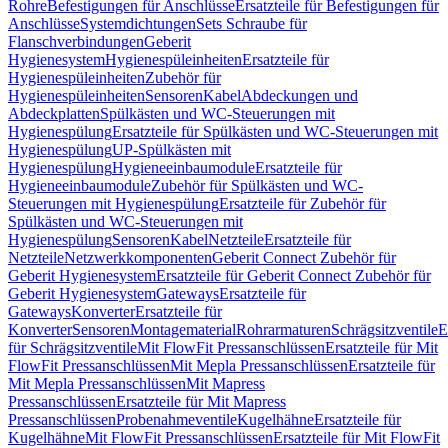
Rohre
Befestigungen für Anschlüsse
Ersatzteile für Befestigungen für
Anschlüsse
Systemdichtungen
Sets Schraube für
Flanschverbindungen
Geberit
Hygienesystem
Hygienespüleinheiten
Ersatzteile für
Hygienespüleinheiten
Zubehör für
Hygienespüleinheiten
Sensoren
Kabel
Abdeckungen und
Abdeckplatten
Spülkästen und WC-Steuerungen mit
Hygienespülung
Ersatzteile für Spülkästen und WC-Steuerungen mit
Hygienespülung
UP-Spülkästen mit
Hygienespülung
Hygieneeinbaumodule
Ersatzteile für
Hygieneeinbaumodule
Zubehör für Spülkästen und WC-
Steuerungen mit Hygienespülung
Ersatzteile für Zubehör für
Spülkästen und WC-Steuerungen mit
Hygienespülung
Sensoren
Kabel
Netzteile
Ersatzteile für
Netzteile
Netzwerkkomponenten
Geberit Connect Zubehör für
Geberit Hygienesystem
Ersatzteile für Geberit Connect Zubehör für
Geberit Hygienesystem
Gateways
Ersatzteile für
Gateways
Konverter
Ersatzteile für
Konverter
Sensoren
Montagematerial
Rohrarmaturen
Schrägsitzventile
E
für Schrägsitzventile
Mit FlowFit Pressanschlüssen
Ersatzteile für Mit
FlowFit Pressanschlüssen
Mit Mepla Pressanschlüssen
Ersatzteile für
Mit Mepla Pressanschlüssen
Mit Mapress
Pressanschlüssen
Ersatzteile für Mit Mapress
Pressanschlüssen
Probenahmeventile
Kugelhähne
Ersatzteile für
Kugelhähne
Mit FlowFit Pressanschlüssen
Ersatzteile für Mit FlowFit