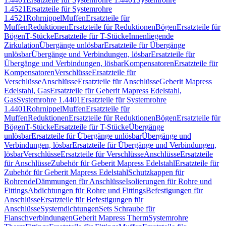
1.4521
Ersatzteile für Systemrohre
1.4521
Rohrnippel
Muffen
Ersatzteile für
Muffen
Reduktionen
Ersatzteile für Reduktionen
Bögen
Ersatzteile für
Bögen
T-Stücke
Ersatzteile für T-Stücke
Innenliegende
Zirkulation
Übergänge unlösbar
Ersatzteile für Übergänge
unlösbar
Übergänge und Verbindungen, lösbar
Ersatzteile für
Übergänge und Verbindungen, lösbar
Kompensatoren
Ersatzteile für
Kompensatoren
Verschlüsse
Ersatzteile für
Verschlüsse
Anschlüsse
Ersatzteile für Anschlüsse
Geberit Mapress
Edelstahl, Gas
Ersatzteile für Geberit Mapress Edelstahl,
Gas
Systemrohre 1.4401
Ersatzteile für Systemrohre
1.4401
Rohrnippel
Muffen
Ersatzteile für
Muffen
Reduktionen
Ersatzteile für Reduktionen
Bögen
Ersatzteile für
Bögen
T-Stücke
Ersatzteile für T-Stücke
Übergänge
unlösbar
Ersatzteile für Übergänge unlösbar
Übergänge und
Verbindungen, lösbar
Ersatzteile für Übergänge und Verbindungen,
lösbar
Verschlüsse
Ersatzteile für Verschlüsse
Anschlüsse
Ersatzteile
für Anschlüsse
Zubehör für Geberit Mapress Edelstahl
Ersatzteile für
Zubehör für Geberit Mapress Edelstahl
Schutzkappen für
Rohrende
Dämmungen für Anschlüsse
Isolierungen für Rohre und
Fittings
Abdichtungen für Rohre und Fittings
Befestigungen für
Anschlüsse
Ersatzteile für Befestigungen für
Anschlüsse
Systemdichtungen
Sets Schraube für
Flanschverbindungen
Geberit Mapress Therm
Systemrohre