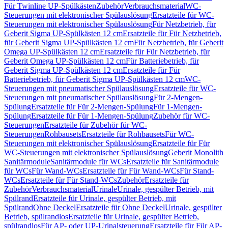
Für Twinline UP-Spülkästen
Zubehör
Verbrauchsmaterial
WC-
Steuerungen mit elektronischer Spülauslösung
Ersatzteile für WC-
Steuerungen mit elektronischer Spülauslösung
Für Netzbetrieb, für
Geberit Sigma UP-Spülkästen 12 cm
Ersatzteile für Für Netzbetrieb,
für Geberit Sigma UP-Spülkästen 12 cm
Für Netzbetrieb, für Geberit
Omega UP-Spülkästen 12 cm
Ersatzteile für Für Netzbetrieb, für
Geberit Omega UP-Spülkästen 12 cm
Für Batteriebetrieb, für
Geberit Sigma UP-Spülkästen 12 cm
Ersatzteile für Für
Batteriebetrieb, für Geberit Sigma UP-Spülkästen 12 cm
WC-
Steuerungen mit pneumatischer Spülauslösung
Ersatzteile für WC-
Steuerungen mit pneumatischer Spülauslösung
Für 2-Mengen-
Spülung
Ersatzteile für Für 2-Mengen-Spülung
Für 1-Mengen-
Spülung
Ersatzteile für Für 1-Mengen-Spülung
Zubehör für WC-
Steuerungen
Ersatzteile für Zubehör für WC-
Steuerungen
Rohbausets
Ersatzteile für Rohbausets
Für WC-
Steuerungen mit elektronischer Spülauslösung
Ersatzteile für Für
WC-Steuerungen mit elektronischer Spülauslösung
Geberit Monolith
Sanitärmodule
Sanitärmodule für WCs
Ersatzteile für Sanitärmodule
für WCs
Für Wand-WCs
Ersatzteile für Für Wand-WCs
Für Stand-
WCs
Ersatzteile für Für Stand-WCs
Zubehör
Ersatzteile für
Zubehör
Verbrauchsmaterial
Urinale
Urinale, gespülter Betrieb, mit
Spülrand
Ersatzteile für Urinale, gespülter Betrieb, mit
Spülrand
Ohne Deckel
Ersatzteile für Ohne Deckel
Urinale, gespülter
Betrieb, spülrandlos
Ersatzteile für Urinale, gespülter Betrieb,
spülrandlos
Für AP- oder UP-Urinalsteuerung
Ersatzteile für Für AP-