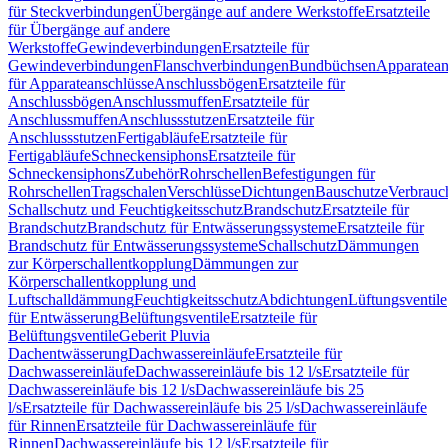
für Steckverbindungen
Übergänge auf andere Werkstoffe
Ersatzteile
für Übergänge auf andere
Werkstoffe
Gewindeverbindungen
Ersatzteile für
Gewindeverbindungen
Flanschverbindungen
Bundbüchsen
Apparatean
für Apparateanschlüsse
Anschlussbögen
Ersatzteile für
Anschlussbögen
Anschlussmuffen
Ersatzteile für
Anschlussmuffen
Anschlussstutzen
Ersatzteile für
Anschlussstutzen
Fertigabläufe
Ersatzteile für
Fertigabläufe
Schneckensiphons
Ersatzteile für
Schneckensiphons
Zubehör
Rohrschellen
Befestigungen für
Rohrschellen
Tragschalen
Verschlüsse
Dichtungen
Bauschutze
Verbrauc
Schallschutz und Feuchtigkeitsschutz
Brandschutz
Ersatzteile für
Brandschutz
Brandschutz für Entwässerungssysteme
Ersatzteile für
Brandschutz für Entwässerungssysteme
Schallschutz
Dämmungen
zur Körperschallentkopplung
Dämmungen zur
Körperschallentkopplung und
Luftschalldämmung
Feuchtigkeitsschutz
Abdichtungen
Lüftungsventile
für Entwässerung
Belüftungsventile
Ersatzteile für
Belüftungsventile
Geberit Pluvia
Dachentwässerung
Dachwassereinläufe
Ersatzteile für
Dachwassereinläufe
Dachwassereinläufe bis 12 l/s
Ersatzteile für
Dachwassereinläufe bis 12 l/s
Dachwassereinläufe bis 25
l/s
Ersatzteile für Dachwassereinläufe bis 25 l/s
Dachwassereinläufe
für Rinnen
Ersatzteile für Dachwassereinläufe für
Rinnen
Dachwassereinläufe bis 12 l/s
Ersatzteile für