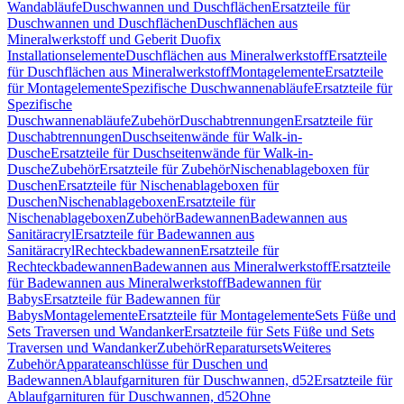
Wandabläufe
Duschwannen und Duschflächen
Ersatzteile für
Duschwannen und Duschflächen
Duschflächen aus
Mineralwerkstoff und Geberit Duofix
Installationselemente
Duschflächen aus Mineralwerkstoff
Ersatzteile
für Duschflächen aus Mineralwerkstoff
Montagelemente
Ersatzteile
für Montagelemente
Spezifische Duschwannenabläufe
Ersatzteile für
Spezifische
Duschwannenabläufe
Zubehör
Duschabtrennungen
Ersatzteile für
Duschabtrennungen
Duschseitenwände für Walk-in-
Dusche
Ersatzteile für Duschseitenwände für Walk-in-
Dusche
Zubehör
Ersatzteile für Zubehör
Nischenablageboxen für
Duschen
Ersatzteile für Nischenablageboxen für
Duschen
Nischenablageboxen
Ersatzteile für
Nischenablageboxen
Zubehör
Badewannen
Badewannen aus
Sanitäracryl
Ersatzteile für Badewannen aus
Sanitäracryl
Rechteckbadewannen
Ersatzteile für
Rechteckbadewannen
Badewannen aus Mineralwerkstoff
Ersatzteile
für Badewannen aus Mineralwerkstoff
Badewannen für
Babys
Ersatzteile für Badewannen für
Babys
Montagelemente
Ersatzteile für Montagelemente
Sets Füße und
Sets Traversen und Wandanker
Ersatzteile für Sets Füße und Sets
Traversen und Wandanker
Zubehör
Reparatursets
Weiteres
Zubehör
Apparateanschlüsse für Duschen und
Badewannen
Ablaufgarnituren für Duschwannen, d52
Ersatzteile für
Ablaufgarnituren für Duschwannen, d52
Ohne