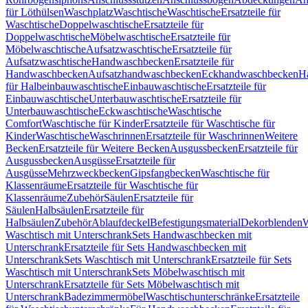
für Löthülsen
Waschplatz
Waschtische
Waschtische
Ersatzteile für
Waschtische
Doppelwaschtische
Ersatzteile für
Doppelwaschtische
Möbelwaschtische
Ersatzteile für
Möbelwaschtische
Aufsatzwaschtische
Ersatzteile für
Aufsatzwaschtische
Handwaschbecken
Ersatzteile für
Handwaschbecken
Aufsatzhandwaschbecken
Eckhandwaschbecken
H
für Halbeinbauwaschtische
Einbauwaschtische
Ersatzteile für
Einbauwaschtische
Unterbauwaschtische
Ersatzteile für
Unterbauwaschtische
Eckwaschtische
Waschtische
Comfort
Waschtische für Kinder
Ersatzteile für Waschtische für
Kinder
Waschtische
Waschrinnen
Ersatzteile für Waschrinnen
Weitere
Becken
Ersatzteile für Weitere Becken
Ausgussbecken
Ersatzteile für
Ausgussbecken
Ausgüsse
Ersatzteile für
Ausgüsse
Mehrzweckbecken
Gipsfangbecken
Waschtische für
Klassenräume
Ersatzteile für Waschtische für
Klassenräume
Zubehör
Säulen
Ersatzteile für
Säulen
Halbsäulen
Ersatzteile für
Halbsäulen
Zubehör
Ablaufdeckel
Befestigungsmaterial
Dekorblenden
W
Waschtisch mit Unterschrank
Sets Handwaschbecken mit
Unterschrank
Ersatzteile für Sets Handwaschbecken mit
Unterschrank
Sets Waschtisch mit Unterschrank
Ersatzteile für Sets
Waschtisch mit Unterschrank
Sets Möbelwaschtisch mit
Unterschrank
Ersatzteile für Sets Möbelwaschtisch mit
Unterschrank
Badezimmermöbel
Waschtischunterschränke
Ersatzteile