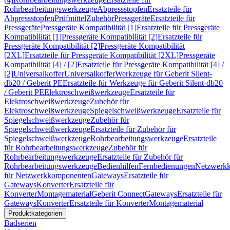
Rohrbearbeitungswerkzeuge
Abpressstopfen
Ersatzteile für
Abpressstopfen
Prüfmittel
Zubehör
Pressgeräte
Ersatzteile für
Pressgeräte
Pressgeräte Kompatibilität [1]
Ersatzteile für Pressgeräte
Kompatibilität [1]
Pressgeräte Kompatibilität [2]
Ersatzteile für
Pressgeräte Kompatibilität [2]
Pressgeräte Kompatibilität
[2XL]
Ersatzteile für Pressgeräte Kompatibilität [2XL]
Pressgeräte
Kompatibilität [4] / [2]
Ersatzteile für Pressgeräte Kompatibilität [4] /
[2]
Universalkoffer
Universalkoffer
Werkzeuge für Geberit Silent-
db20 / Geberit PE
Ersatzteile für Werkzeuge für Geberit Silent-db20
/ Geberit PE
Elektroschweißwerkzeuge
Ersatzteile für
Elektroschweißwerkzeuge
Zubehör für
Elektroschweißwerkzeuge
Spiegelschweißwerkzeuge
Ersatzteile für
Spiegelschweißwerkzeuge
Zubehör für
Spiegelschweißwerkzeuge
Ersatzteile für Zubehör für
Spiegelschweißwerkzeuge
Rohrbearbeitungswerkzeuge
Ersatzteile
für Rohrbearbeitungswerkzeuge
Zubehör für
Rohrbearbeitungswerkzeuge
Ersatzteile für Zubehör für
Rohrbearbeitungswerkzeuge
Bedienhilfen
Fernbedienungen
Netzwerk
für Netzwerkkomponenten
Gateways
Ersatzteile für
Gateways
Konverter
Ersatzteile für
Konverter
Montagematerial
Geberit Connect
Gateways
Ersatzteile für
Gateways
Konverter
Ersatzteile für Konverter
Montagematerial
Produktkategorien
Badserien