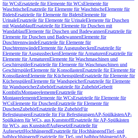
für WCs
Ersatzteile für Elemente für WCs
Elemente für
Waschtische
Ersatzteile für Elemente für Waschtische
Elemente für
Bidets
Ersatzteile für Elemente für Bidets
Elemente für
Urinale
Ersatzteile für Elemente für Urinale
Elemente für Duschen
mit Wandablauf
Ersatzteile für Elemente für Duschen mit
Wandablauf
Elemente für Duschen und Badewannen
Ersatzteile für
Elemente für Duschen und Badewannen
Elemente für
Duschtrennwände
Ersatzteile für Elemente für
Duschtrennwände
Elemente für Ausgussbecken
Ersatzteile für
Elemente für Ausgussbecken
Elemente für Armaturen
Ersatzteile für
Elemente für Armaturen
Elemente für Waschmaschinen und
Geschirrspüler
Ersatzteile für Elemente für Waschmaschinen und
Geschirrspüler
Elemente für Konsollasten
Ersatzteile für Elemente für
Konsollasten
Elemente für Küchenspülen
Ersatzteile für Elemente für
Küchenspülen
Elemente für Wandspeicher
Ersatzteile für Elemente
für Wandspeicher
Zubehör
Ersatzteile für Zubehör
Geberit
Kombifix
Montageelemente
Ersatzteile für
Montageelemente
Elemente für WCs
Ersatzteile für Elemente für
WCs
Elemente für Duschen
Ersatzteile für Elemente für
Duschen
Zubehör
Ersatzteile für Zubehör
Für
Befestigungen
Ersatzteile für Für Befestigungen
AP-Spülkästen
AP-
Spülkästen für WCs, aus Kunststoff
Ersatzteile für AP-Spülkästen
für WCs, aus Kunststoff
Aufgesetzt
Ersatzteile für
Aufgesetzt
Hochhängend
Ersatzteile für Hochhängend
Tief- und
halbhochhängend
Ersatzteile für Tief- und halbhochhängend
AP-