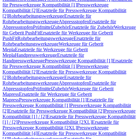
für Presswerkzeuge Kompatibilität [1]
Presswerkzeuge
Kompatibilität [2]
Ersatzteile für Presswerkzeuge Kompatibilität
[2]
Rohrbearbeitungswerkzeuge
Ersatzteile für
Rohrbearbeitungswerkzeuge
Abpressstopfen
Ersatzteile für
Abpressstopfen
Prüfmittel
Zubehör
Ersatzteile für Zubehör
Werkzeuge
für Geberit PushFit
Ersatzteile für Werkzeuge für Geberit
PushFit
Rohrbearbeitungswerkzeuge
Ersatzteile für
Rohrbearbeitungswerkzeuge
Werkzeuge für Geberit
Mepla
Ersatzteile für Werkzeuge für Geberit
Mepla
Handpresswerkzeuge
Ersatzteile für
Handpresswerkzeuge
Presswerkzeuge Kompatibilität [1]
Ersatzteile
für Presswerkzeuge Kompatibilität [1]
Presswerkzeuge
Kompatibilität [2]
Ersatzteile für Presswerkzeuge Kompatibilität
[2]
Rohrbearbeitungswerkzeuge
Ersatzteile für
Rohrbearbeitungswerkzeuge
Abpressstopfen
Ersatzteile für
Abpressstopfen
Prüfmittel
Zubehör
Werkzeuge für Geberit
Mapress
Ersatzteile für Werkzeuge für Geberit
Mapress
Presswerkzeuge Kompatibilität [1]
Ersatzteile für
Presswerkzeuge Kompatibilität [1]
Presswerkzeuge Kompatibilität
[2]
Ersatzteile für Presswerkzeuge Kompatibilität [2]
Presswerkzeuge
Kompatibilität [1] / [2]
Ersatzteile für Presswerkzeuge Kompatibilität
[1] / [2]
Presswerkzeuge Kompatibilität [2XL]
Ersatzteile für
Presswerkzeuge Kompatibilität [2XL]
Presswerkzeuge
Kompatibilität [4]
Ersatzteile für Presswerkzeuge Kompatibilität
[4]
Rohrbearbeitungswerkzeuge
Ersatzteile für