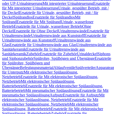
oder UP-Urinalsteuerung
Mit integrierter Urinalsteuerung
Ersatzteile
für Mit integrierter Urinalsteuerung
Urinale, gespülter Betrieb, mit /
für Deckel
Ersatzteile für Urinale, gespülter Betrieb, mit / für
Deckel
Spülrandlos
Ersatzteile für Spülrandlos
Mit
Spülrand
Ersatzteile für Mit Spülrand
Urinale, wasserloser
Betrieb
Ersatzteile für Urinale, wasserloser Betrieb
Ohne
Deckel
Ersatzteile für Ohne Deckel
Urinaltrennwände
Ersatzteile für
Urinaltrennwände
Urinaltrennwände aus Kunststoff
Ersatzteile für
Urinaltrennwände aus Kunststoff
Urinaltrennwände aus
Glas
Ersatzteile für Urinaltrennwände aus Glas
Urinaltrennwände aus
Sanitärkeramik
Ersatzteile für Urinaltrennwände aus
Sanitärkeramik
Zubehör
Ersatzteile für Zubehör
Urinaldeckel
Siphons
und Siphonzubehör
Spülrohre, Spülbögen und Übergänge
Ersatzteile
für Spülrohre, Spülbögen und
Übergänge
Befestigungsmaterial
Ablaufventile
Spülverteiler
Apparatean
für Unterputz
Mit elektronischer Spülauslösung,
Netzbetrieb
Ersatzteile für Mit elektronischer Spülauslösung,
Netzbetrieb
Mit elektronischer Spülauslösung,
Batteriebetrieb
Ersatzteile für Mit elektronischer Spülauslösung,
Batteriebetrieb
Mit pneumatischer Spülauslösung
Ersatzteile für Mit
pneumatischer Spülauslösung
Aufputz
Ersatzteile für Aufputz
Mit
elektronischer Spülauslösung, Netzbetrieb
Ersatzteile für Mit
elektronischer Spülauslösung, Netzbetrieb
Mit elektronischer
Spülauslösung, Batteriebetrieb
Ersatzteile für Mit elektronischer
Spülauslösung, Batteriebetrieb
Zubehör
Ersatzteile für