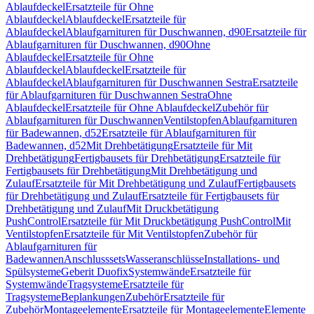
Ablaufdeckel
Ersatzteile für Ohne
Ablaufdeckel
Ablaufdeckel
Ersatzteile für
Ablaufdeckel
Ablaufgarnituren für Duschwannen, d90
Ersatzteile für
Ablaufgarnituren für Duschwannen, d90
Ohne
Ablaufdeckel
Ersatzteile für Ohne
Ablaufdeckel
Ablaufdeckel
Ersatzteile für
Ablaufdeckel
Ablaufgarnituren für Duschwannen Sestra
Ersatzteile
für Ablaufgarnituren für Duschwannen Sestra
Ohne
Ablaufdeckel
Ersatzteile für Ohne Ablaufdeckel
Zubehör für
Ablaufgarnituren für Duschwannen
Ventilstopfen
Ablaufgarnituren
für Badewannen, d52
Ersatzteile für Ablaufgarnituren für
Badewannen, d52
Mit Drehbetätigung
Ersatzteile für Mit
Drehbetätigung
Fertigbausets für Drehbetätigung
Ersatzteile für
Fertigbausets für Drehbetätigung
Mit Drehbetätigung und
Zulauf
Ersatzteile für Mit Drehbetätigung und Zulauf
Fertigbausets
für Drehbetätigung und Zulauf
Ersatzteile für Fertigbausets für
Drehbetätigung und Zulauf
Mit Druckbetätigung
PushControl
Ersatzteile für Mit Druckbetätigung PushControl
Mit
Ventilstopfen
Ersatzteile für Mit Ventilstopfen
Zubehör für
Ablaufgarnituren für
Badewannen
Anschlusssets
Wasseranschlüsse
Installations- und
Spülsysteme
Geberit Duofix
Systemwände
Ersatzteile für
Systemwände
Tragsysteme
Ersatzteile für
Tragsysteme
Beplankungen
Zubehör
Ersatzteile für
Zubehör
Montageelemente
Ersatzteile für Montageelemente
Elemente