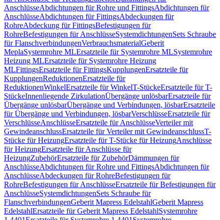
Anschlüsse
Abdichtungen für Rohre und Fittings
Abdichtungen für
Anschlüsse
Abdichtungen für Fittings
Abdeckungen für
Rohre
Abdeckung für Fittings
Befestigungen für
Rohre
Befestigungen für Anschlüsse
Systemdichtungen
Sets Schraube
für Flanschverbindungen
Verbrauchsmaterial
Geberit
Mepla
Systemrohre ML
Ersatzteile für Systemrohre ML
Systemrohre
Heizung ML
Ersatzteile für Systemrohre Heizung
ML
Fittings
Ersatzteile für Fittings
Kupplungen
Ersatzteile für
Kupplungen
Reduktionen
Ersatzteile für
Reduktionen
Winkel
Ersatzteile für Winkel
T-Stücke
Ersatzteile für T-
Stücke
Innenliegende Zirkulation
Übergänge unlösbar
Ersatzteile für
Übergänge unlösbar
Übergänge und Verbindungen, lösbar
Ersatzteile
für Übergänge und Verbindungen, lösbar
Verschlüsse
Ersatzteile für
Verschlüsse
Anschlüsse
Ersatzteile für Anschlüsse
Verteiler mit
Gewindeanschluss
Ersatzteile für Verteiler mit Gewindeanschluss
T-
Stücke für Heizung
Ersatzteile für T-Stücke für Heizung
Anschlüsse
für Heizung
Ersatzteile für Anschlüsse für
Heizung
Zubehör
Ersatzteile für Zubehör
Dämmungen für
Anschlüsse
Abdichtungen für Rohre und Fittings
Abdichtungen für
Anschlüsse
Abdeckungen für Rohre
Befestigungen für
Rohre
Befestigungen für Anschlüsse
Ersatzteile für Befestigungen für
Anschlüsse
Systemdichtungen
Sets Schraube für
Flanschverbindungen
Geberit Mapress Edelstahl
Geberit Mapress
Edelstahl
Ersatzteile für Geberit Mapress Edelstahl
Systemrohre
1.4401
Ersatzteile für Systemrohre 1.4401
Systemrohre