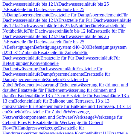
Dachwassereinläufe bis 12 l/s
Dachwassereinläufe bis 25
l/s
Ersatzteile für Dachwassereinläufe bis 25
l/s
Dampfsperrenelemente
Ersatzteile für Dampfsperrenelemente
Für
Dachwassereinläufe bis 12 l/s
Ersatzteile für Für Dachwassereinläufe
bis 12 l/s
Dachwassereinläufe bis 25 l/s
Notüberläufe
Ersatzteile für
Notüberläufe
Für Dachwassereinläufe bis 12 l/s
Ersatzteile für Für
Dachwassereinläufe bis 12 l/s
Dachwassereinläufe bis 25
l/s
Ersatzteile für Dachwassereinläufe bis 25
l/s
Befestigungen
Befestigungssystem d40–200
Befestigungssystem
d250–315
Zubehör
Ersatzteile für Zubehör
Für
Dachwassereinläufe
Ersatzteile für Für Dachwassereinläufe
Für
Befestigungen
Konventionelle
Dachentwässerung
Dachwassereinläufe
Ersatzteile für
Dachwassereinläufe
Dampfsperrenelemente
Ersatzteile für
Dampfsperrenelemente
Zubehör
Ersatzteile für
Zubehör
Bodenentwässerung
Flächenentwässerung für drinnen und
draußen
Ersatzteile für Flächenentwässerung für drinnen und
draußen
Bodenabläufe 13 x 13 cm
Ersatzteile für Bodenabläufe 13 x
13 cm
Bodeneinläufe für Balkone und Terrassen, 13 x 13
cm
Ersatzteile für Bodeneinläufe für Balkone und Terrassen, 13 x 13
cm
Zubehör
Ersatzteile für Zubehör
Werkzeuge,
Netzwerkkomponenten und Software
Werkzeuge
Werkzeuge für
Geberit FlowFit
Ersatzteile für Werkzeuge für Geberit
FlowFit
Handpresswerkzeuge
Ersatzteile für
Handpresswerkzeuge
Presswerkzeuge Kompatibilität [1]
Ersatzteile