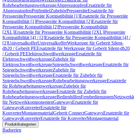
Rohrbearbeitungswerkzeuge
Abpressstopfen
Ersatzteile für
Abpressstopfen
Prüfmittel
Zubehör
Pressgeräte
Ersatzteile für
Pressgeräte
Pressgeräte Kompatibilität [1]
Ersatzteile für Pressgeräte
Kompatibilität [1]
Pressgeräte Kompatibilität [2]
Ersatzteile für
Pressgeräte Kompatibilität [2]
Pressgeräte Kompatibilität
[2XL]
Ersatzteile für Pressgeräte Kompatibilität [2XL]
Pressgeräte
Kompatibilität [4] / [2]
Ersatzteile für Pressgeräte Kompatibilität [4] /
[2]
Universalkoffer
Universalkoffer
Werkzeuge für Geberit Silent-
db20 / Geberit PE
Ersatzteile für Werkzeuge für Geberit Silent-db20
/ Geberit PE
Elektroschweißwerkzeuge
Ersatzteile für
Elektroschweißwerkzeuge
Zubehör für
Elektroschweißwerkzeuge
Spiegelschweißwerkzeuge
Ersatzteile für
Spiegelschweißwerkzeuge
Zubehör für
Spiegelschweißwerkzeuge
Ersatzteile für Zubehör für
Spiegelschweißwerkzeuge
Rohrbearbeitungswerkzeuge
Ersatzteile
für Rohrbearbeitungswerkzeuge
Zubehör für
Rohrbearbeitungswerkzeuge
Ersatzteile für Zubehör für
Rohrbearbeitungswerkzeuge
Bedienhilfen
Fernbedienungen
Netzwerk
für Netzwerkkomponenten
Gateways
Ersatzteile für
Gateways
Konverter
Ersatzteile für
Konverter
Montagematerial
Geberit Connect
Gateways
Ersatzteile für
Gateways
Konverter
Ersatzteile für Konverter
Montagematerial
Produktkategorien
Badserien