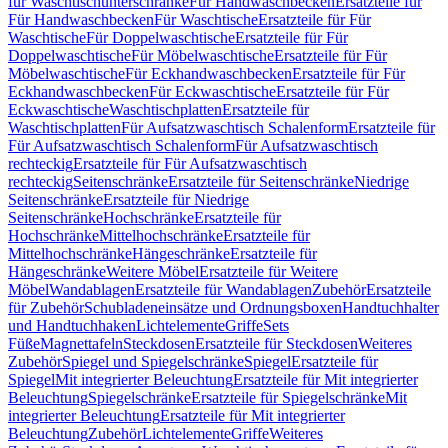
für Waschtischunterschränke
Für Handwaschbecken
Ersatzteile für
Für Handwaschbecken
Für Waschtische
Ersatzteile für Für
Waschtische
Für Doppelwaschtische
Ersatzteile für Für
Doppelwaschtische
Für Möbelwaschtische
Ersatzteile für Für
Möbelwaschtische
Für Eckhandwaschbecken
Ersatzteile für Für
Eckhandwaschbecken
Für Eckwaschtische
Ersatzteile für Für
Eckwaschtische
Waschtischplatten
Ersatzteile für
Waschtischplatten
Für Aufsatzwaschtisch Schalenform
Ersatzteile für
Für Aufsatzwaschtisch Schalenform
Für Aufsatzwaschtisch
rechteckig
Ersatzteile für Für Aufsatzwaschtisch
rechteckig
Seitenschränke
Ersatzteile für Seitenschränke
Niedrige
Seitenschränke
Ersatzteile für Niedrige
Seitenschränke
Hochschränke
Ersatzteile für
Hochschränke
Mittelhochschränke
Ersatzteile für
Mittelhochschränke
Hängeschränke
Ersatzteile für
Hängeschränke
Weitere Möbel
Ersatzteile für Weitere
Möbel
Wandablagen
Ersatzteile für Wandablagen
Zubehör
Ersatzteile
für Zubehör
Schubladeneinsätze und Ordnungsboxen
Handtuchhalter
und Handtuchhaken
Lichtelemente
Griffe
Sets
Füße
Magnettafeln
Steckdosen
Ersatzteile für Steckdosen
Weiteres
Zubehör
Spiegel und Spiegelschränke
Spiegel
Ersatzteile für
Spiegel
Mit integrierter Beleuchtung
Ersatzteile für Mit integrierter
Beleuchtung
Spiegelschränke
Ersatzteile für Spiegelschränke
Mit
integrierter Beleuchtung
Ersatzteile für Mit integrierter
Beleuchtung
Zubehör
Lichtelemente
Griffe
Weiteres