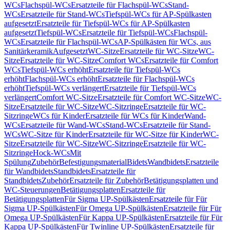
WCs
Flachspül-WCs
Ersatzteile für Flachspül-WCs
Stand-
WCs
Ersatzteile für Stand-WCs
Tiefspül-WCs für AP-Spülkasten
aufgesetzt
Ersatzteile für Tiefspül-WCs für AP-Spülkasten
aufgesetzt
Tiefspül-WCs
Ersatzteile für Tiefspül-WCs
Flachspül-
WCs
Ersatzteile für Flachspül-WCs
AP-Spülkästen für WCs, aus
Sanitärkeramik
Aufgesetzt
WC-Sitze
Ersatzteile für WC-Sitze
WC-
Sitze
Ersatzteile für WC-Sitze
Comfort WCs
Ersatzteile für Comfort
WCs
Tiefspül-WCs erhöht
Ersatzteile für Tiefspül-WCs
erhöht
Flachspül-WCs erhöht
Ersatzteile für Flachspül-WCs
erhöht
Tiefspül-WCs verlängert
Ersatzteile für Tiefspül-WCs
verlängert
Comfort WC-Sitze
Ersatzteile für Comfort WC-Sitze
WC-
Sitze
Ersatzteile für WC-Sitze
WC-Sitzringe
Ersatzteile für WC-
Sitzringe
WCs für Kinder
Ersatzteile für WCs für Kinder
Wand-
WCs
Ersatzteile für Wand-WCs
Stand-WCs
Ersatzteile für Stand-
WCs
WC-Sitze für Kinder
Ersatzteile für WC-Sitze für Kinder
WC-
Sitze
Ersatzteile für WC-Sitze
WC-Sitzringe
Ersatzteile für WC-
Sitzringe
Hock-WCs
Mit
Spülung
Zubehör
Befestigungsmaterial
Bidets
Wandbidets
Ersatzteile
für Wandbidets
Standbidets
Ersatzteile für
Standbidets
Zubehör
Ersatzteile für Zubehör
Betätigungsplatten und
WC-Steuerungen
Betätigungsplatten
Ersatzteile für
Betätigungsplatten
Für Sigma UP-Spülkästen
Ersatzteile für Für
Sigma UP-Spülkästen
Für Omega UP-Spülkästen
Ersatzteile für Für
Omega UP-Spülkästen
Für Kappa UP-Spülkästen
Ersatzteile für Für
Kappa UP-Spülkästen
Für Twinline UP-Spülkästen
Ersatzteile für