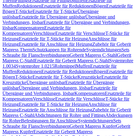
Therm
Fittings
Ersatzteile für Fittings
Muffen
Ersatzteile für
Muffen
Reduktionen
Ersatzteile für Reduktionen
Bögen
Ersatzteile für
Bögen
T-Stücke
Ersatzteile für T-Stücke
Übergänge
unlösbar
Ersatzteile für Übergänge unlösbar
Übergänge und
Verbindungen, lösbar
Ersatzteile für Übergänge und Verbindungen,
lösbar
Kompensatoren
Ersatzteile für
Kompensatoren
Verschlüsse
Ersatzteile für Verschlüsse
T-Stücke für
Heizung
Ersatzteile für T-Stücke für Heizung
Anschlüsse für
Heizung
Ersatzteile für Anschlüsse für Heizung
Zubehör für Geberit
Mapress Therm
Schutzkappen für Rohrende
Systemdichtungen
Sets
Schraube für Flanschverbindungen
Geberit Mapress C-Stahl
Geberit
Mapress C-Stahl
Ersatzteile für Geberit Mapress C-Stahl
Systemrohre
1.0034
Systemrohre 1.0215
Rohrnippel
Muffen
Ersatzteile für
Muffen
Reduktionen
Ersatzteile für Reduktionen
Bögen
Ersatzteile für
Bögen
T-Stücke
Ersatzteile für T-Stücke
Kreuzstücke
Ersatzteile für
Kreuzstücke
Übergänge unlösbar
Ersatzteile für Übergänge
unlösbar
Übergänge und Verbindungen, lösbar
Ersatzteile für
Übergänge und Verbindungen, lösbar
Kompensatoren
Ersatzteile für
Kompensatoren
Verschlüsse
Ersatzteile für Verschlüsse
T-Stücke für
Heizung
Ersatzteile für T-Stücke für Heizung
Anschlüsse für
Heizung
Ersatzteile für Anschlüsse für Heizung
Zubehör für Geberit
Mapress C-Stahl
Abdichtungen für Rohre und Fittings
Abdeckungen
für Rohre
Befestigungen für Anschlüsse
Systemdichtungen
Sets
Schraube für Flanschverbindungen
Geberit Mapress Kupfer
Geberit
Mapress Kupfer
Ersatzteile für Geberit Mapress