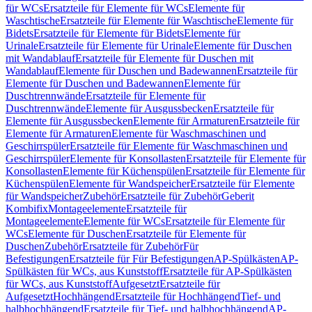
für WCs
Ersatzteile für Elemente für WCs
Elemente für
Waschtische
Ersatzteile für Elemente für Waschtische
Elemente für
Bidets
Ersatzteile für Elemente für Bidets
Elemente für
Urinale
Ersatzteile für Elemente für Urinale
Elemente für Duschen
mit Wandablauf
Ersatzteile für Elemente für Duschen mit
Wandablauf
Elemente für Duschen und Badewannen
Ersatzteile für
Elemente für Duschen und Badewannen
Elemente für
Duschtrennwände
Ersatzteile für Elemente für
Duschtrennwände
Elemente für Ausgussbecken
Ersatzteile für
Elemente für Ausgussbecken
Elemente für Armaturen
Ersatzteile für
Elemente für Armaturen
Elemente für Waschmaschinen und
Geschirrspüler
Ersatzteile für Elemente für Waschmaschinen und
Geschirrspüler
Elemente für Konsollasten
Ersatzteile für Elemente für
Konsollasten
Elemente für Küchenspülen
Ersatzteile für Elemente für
Küchenspülen
Elemente für Wandspeicher
Ersatzteile für Elemente
für Wandspeicher
Zubehör
Ersatzteile für Zubehör
Geberit
Kombifix
Montageelemente
Ersatzteile für
Montageelemente
Elemente für WCs
Ersatzteile für Elemente für
WCs
Elemente für Duschen
Ersatzteile für Elemente für
Duschen
Zubehör
Ersatzteile für Zubehör
Für
Befestigungen
Ersatzteile für Für Befestigungen
AP-Spülkästen
AP-
Spülkästen für WCs, aus Kunststoff
Ersatzteile für AP-Spülkästen
für WCs, aus Kunststoff
Aufgesetzt
Ersatzteile für
Aufgesetzt
Hochhängend
Ersatzteile für Hochhängend
Tief- und
halbhochhängend
Ersatzteile für Tief- und halbhochhängend
AP-