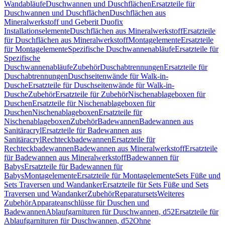
Wandabläufe
Duschwannen und Duschflächen
Ersatzteile für
Duschwannen und Duschflächen
Duschflächen aus
Mineralwerkstoff und Geberit Duofix
Installationselemente
Duschflächen aus Mineralwerkstoff
Ersatzteile
für Duschflächen aus Mineralwerkstoff
Montagelemente
Ersatzteile
für Montagelemente
Spezifische Duschwannenabläufe
Ersatzteile für
Spezifische
Duschwannenabläufe
Zubehör
Duschabtrennungen
Ersatzteile für
Duschabtrennungen
Duschseitenwände für Walk-in-
Dusche
Ersatzteile für Duschseitenwände für Walk-in-
Dusche
Zubehör
Ersatzteile für Zubehör
Nischenablageboxen für
Duschen
Ersatzteile für Nischenablageboxen für
Duschen
Nischenablageboxen
Ersatzteile für
Nischenablageboxen
Zubehör
Badewannen
Badewannen aus
Sanitäracryl
Ersatzteile für Badewannen aus
Sanitäracryl
Rechteckbadewannen
Ersatzteile für
Rechteckbadewannen
Badewannen aus Mineralwerkstoff
Ersatzteile
für Badewannen aus Mineralwerkstoff
Badewannen für
Babys
Ersatzteile für Badewannen für
Babys
Montagelemente
Ersatzteile für Montagelemente
Sets Füße und
Sets Traversen und Wandanker
Ersatzteile für Sets Füße und Sets
Traversen und Wandanker
Zubehör
Reparatursets
Weiteres
Zubehör
Apparateanschlüsse für Duschen und
Badewannen
Ablaufgarnituren für Duschwannen, d52
Ersatzteile für
Ablaufgarnituren für Duschwannen, d52
Ohne