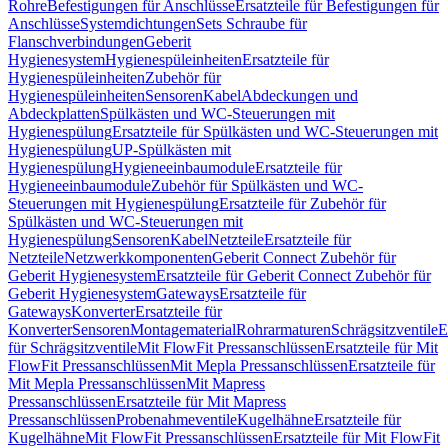
Rohre
Befestigungen für Anschlüsse
Ersatzteile für Befestigungen für
Anschlüsse
Systemdichtungen
Sets Schraube für
Flanschverbindungen
Geberit
Hygienesystem
Hygienespüleinheiten
Ersatzteile für
Hygienespüleinheiten
Zubehör für
Hygienespüleinheiten
Sensoren
Kabel
Abdeckungen und
Abdeckplatten
Spülkästen und WC-Steuerungen mit
Hygienespülung
Ersatzteile für Spülkästen und WC-Steuerungen mit
Hygienespülung
UP-Spülkästen mit
Hygienespülung
Hygieneeinbaumodule
Ersatzteile für
Hygieneeinbaumodule
Zubehör für Spülkästen und WC-
Steuerungen mit Hygienespülung
Ersatzteile für Zubehör für
Spülkästen und WC-Steuerungen mit
Hygienespülung
Sensoren
Kabel
Netzteile
Ersatzteile für
Netzteile
Netzwerkkomponenten
Geberit Connect Zubehör für
Geberit Hygienesystem
Ersatzteile für Geberit Connect Zubehör für
Geberit Hygienesystem
Gateways
Ersatzteile für
Gateways
Konverter
Ersatzteile für
Konverter
Sensoren
Montagematerial
Rohrarmaturen
Schrägsitzventile
E
für Schrägsitzventile
Mit FlowFit Pressanschlüssen
Ersatzteile für Mit
FlowFit Pressanschlüssen
Mit Mepla Pressanschlüssen
Ersatzteile für
Mit Mepla Pressanschlüssen
Mit Mapress
Pressanschlüssen
Ersatzteile für Mit Mapress
Pressanschlüssen
Probenahmeventile
Kugelhähne
Ersatzteile für
Kugelhähne
Mit FlowFit Pressanschlüssen
Ersatzteile für Mit FlowFit