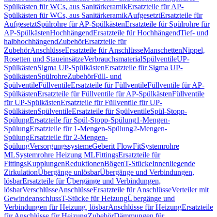
Spülkästen für WCs, aus Sanitärkeramik
Ersatzteile für AP-
Spülkästen für WCs, aus Sanitärkeramik
Aufgesetzt
Ersatzteile für
Aufgesetzt
Spülrohre für AP-Spülkästen
Ersatzteile für Spülrohre für
AP-Spülkästen
Hochhängend
Ersatzteile für Hochhängend
Tief- und
halbhochhängend
Zubehör
Ersatzteile für
Zubehör
Anschlüsse
Ersatzteile für Anschlüsse
Manschetten
Nippel,
Rosetten und Staueinsätze
Verbrauchsmaterial
Spülventile
UP-
Spülkästen
Sigma UP-Spülkästen
Ersatzteile für Sigma UP-
Spülkästen
Spülrohre
Zubehör
Füll- und
Spülventile
Füllventile
Ersatzteile für Füllventile
Füllventile für AP-
Spülkästen
Ersatzteile für Füllventile für AP-Spülkästen
Füllventile
für UP-Spülkästen
Ersatzteile für Füllventile für UP-
Spülkästen
Spülventile
Ersatzteile für Spülventile
Spül-Stopp-
Spülung
Ersatzteile für Spül-Stopp-Spülung
1-Mengen-
Spülung
Ersatzteile für 1-Mengen-Spülung
2-Mengen-
Spülung
Ersatzteile für 2-Mengen-
Spülung
Versorgungssysteme
Geberit FlowFit
Systemrohre
ML
Systemrohre Heizung ML
Fittings
Ersatzteile für
Fittings
Kupplungen
Reduktionen
Bögen
T-Stücke
Innenliegende
Zirkulation
Übergänge unlösbar
Übergänge und Verbindungen,
lösbar
Ersatzteile für Übergänge und Verbindungen,
lösbar
Verschlüsse
Anschlüsse
Ersatzteile für Anschlüsse
Verteiler mit
Gewindeanschluss
T-Stücke für Heizung
Übergänge und
Verbindungen für Heizung, lösbar
Anschlüsse für Heizung
Ersatzteile
für Anschlüsse für Heizung
Zubehör
Dämmungen für