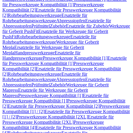
für Presswerkzeuge Kompatibilität [1]
Presswerkzeuge
Kompatibilität [2]
Ersatzteile für Presswerkzeuge Kompatibilität
[2]
Rohrbearbeitungswerkzeuge
Ersatzteile für
Rohrbearbeitungswerkzeuge
Abpressstopfen
Ersatzteile für
Abpressstopfen
Prüfmittel
Zubehör
Ersatzteile für Zubehör
Werkzeuge
für Geberit PushFit
Ersatzteile für Werkzeuge für Geberit
PushFit
Rohrbearbeitungswerkzeuge
Ersatzteile für
Rohrbearbeitungswerkzeuge
Werkzeuge für Geberit
Mepla
Ersatzteile für Werkzeuge für Geberit
Mepla
Handpresswerkzeuge
Ersatzteile für
Handpresswerkzeuge
Presswerkzeuge Kompatibilität [1]
Ersatzteile
für Presswerkzeuge Kompatibilität [1]
Presswerkzeuge
Kompatibilität [2]
Ersatzteile für Presswerkzeuge Kompatibilität
[2]
Rohrbearbeitungswerkzeuge
Ersatzteile für
Rohrbearbeitungswerkzeuge
Abpressstopfen
Ersatzteile für
Abpressstopfen
Prüfmittel
Zubehör
Werkzeuge für Geberit
Mapress
Ersatzteile für Werkzeuge für Geberit
Mapress
Presswerkzeuge Kompatibilität [1]
Ersatzteile für
Presswerkzeuge Kompatibilität [1]
Presswerkzeuge Kompatibilität
[2]
Ersatzteile für Presswerkzeuge Kompatibilität [2]
Presswerkzeuge
Kompatibilität [1] / [2]
Ersatzteile für Presswerkzeuge Kompatibilität
[1] / [2]
Presswerkzeuge Kompatibilität [2XL]
Ersatzteile für
Presswerkzeuge Kompatibilität [2XL]
Presswerkzeuge
Kompatibilität [4]
Ersatzteile für Presswerkzeuge Kompatibilität
[4]
Rohrbearbeitungswerkzeuge
Ersatzteile für