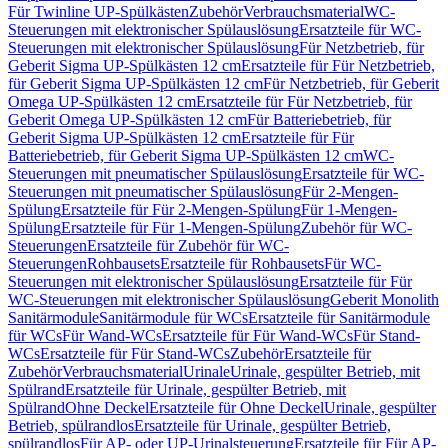
Für Twinline UP-Spülkästen
Zubehör
Verbrauchsmaterial
WC-
Steuerungen mit elektronischer Spülauslösung
Ersatzteile für WC-
Steuerungen mit elektronischer Spülauslösung
Für Netzbetrieb, für
Geberit Sigma UP-Spülkästen 12 cm
Ersatzteile für Für Netzbetrieb,
für Geberit Sigma UP-Spülkästen 12 cm
Für Netzbetrieb, für Geberit
Omega UP-Spülkästen 12 cm
Ersatzteile für Für Netzbetrieb, für
Geberit Omega UP-Spülkästen 12 cm
Für Batteriebetrieb, für
Geberit Sigma UP-Spülkästen 12 cm
Ersatzteile für Für
Batteriebetrieb, für Geberit Sigma UP-Spülkästen 12 cm
WC-
Steuerungen mit pneumatischer Spülauslösung
Ersatzteile für WC-
Steuerungen mit pneumatischer Spülauslösung
Für 2-Mengen-
Spülung
Ersatzteile für Für 2-Mengen-Spülung
Für 1-Mengen-
Spülung
Ersatzteile für Für 1-Mengen-Spülung
Zubehör für WC-
Steuerungen
Ersatzteile für Zubehör für WC-
Steuerungen
Rohbausets
Ersatzteile für Rohbausets
Für WC-
Steuerungen mit elektronischer Spülauslösung
Ersatzteile für Für
WC-Steuerungen mit elektronischer Spülauslösung
Geberit Monolith
Sanitärmodule
Sanitärmodule für WCs
Ersatzteile für Sanitärmodule
für WCs
Für Wand-WCs
Ersatzteile für Für Wand-WCs
Für Stand-
WCs
Ersatzteile für Für Stand-WCs
Zubehör
Ersatzteile für
Zubehör
Verbrauchsmaterial
Urinale
Urinale, gespülter Betrieb, mit
Spülrand
Ersatzteile für Urinale, gespülter Betrieb, mit
Spülrand
Ohne Deckel
Ersatzteile für Ohne Deckel
Urinale, gespülter
Betrieb, spülrandlos
Ersatzteile für Urinale, gespülter Betrieb,
spülrandlos
Für AP- oder UP-Urinalsteuerung
Ersatzteile für Für AP-