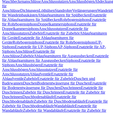
Waschbeckenanschlüsse
Anschlussstutzen
Anschlussbögen
Abdeckung
für
Anschlüsse
Dichtungen
Löthülsen
Standrohre
Verlängerungen
Wandeinb
für Wandeinbaukästen
Ablaufgarnituren für Spülbecken
Ersatzteile
für Ablaufgarnituren für Spülbecken
Rohrbogensiphons
Ersatzteile
für Rohrbogensiphons
Doppelkammersiphons
Ersatzteile für
Doppelkammersiphons
Anschlussstutzen
Ersatzteile für
Anschlussstutzen
Zubehör
Ersatzteile für Zubehör
Ablaufgarnituren
für Geräte
Ersatzteile für Ablaufgarnituren für
Geräte
Rohrbogensiphons
Ersatzteile für Rohrbogensiphons
UP-
Siphons
Ersatzteile für UP-Siphons
AP-Siphons
Ersatzteile für AP-
Siphons
Anschlüsse
Ersatzteile für
Anschlüsse
Zubehör
Ablaufgarnituren für Ausgussbecken
Ersatzteile
für Ablaufgarnituren für Ausgussbecken
Siphons
Ersatzteile für
Siphons
Anschlussbögen
Ersatzteile für
Anschlussbögen
Anschlussstutzen
Ersatzteile für
Anschlussstutzen
Ablaufventile
Ersatzteile für
Ablaufventile
Zubehör
Ersatzteile für Zubehör
Duschen und
Badewannen
Duschen
Bodenentwässerung für Duschen
Ersatzteile
für Bodenentwässerung für Duschen
Duschrinnen
Ersatzteile für
Duschrinnen
Zubehör für Duschrinnen
Ersatzteile für Zubehör für
Duschrinnen
Duschbodenabläufe
Ersatzteile für
Duschbodenabläufe
Zubehör für Duschbodenabläufe
Ersatzteile für
Zubehör für Duschbodenabläufe
Wandabläufe
Ersatzteile für
Wandabläufe
Zubehör für Wandabläufe
Ersatzteile für Zubehör für