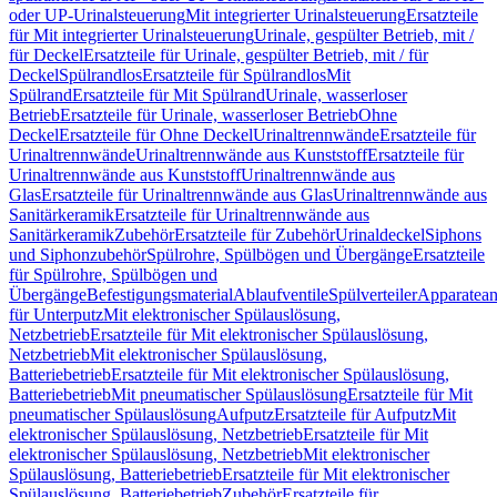
oder UP-Urinalsteuerung
Mit integrierter Urinalsteuerung
Ersatzteile
für Mit integrierter Urinalsteuerung
Urinale, gespülter Betrieb, mit /
für Deckel
Ersatzteile für Urinale, gespülter Betrieb, mit / für
Deckel
Spülrandlos
Ersatzteile für Spülrandlos
Mit
Spülrand
Ersatzteile für Mit Spülrand
Urinale, wasserloser
Betrieb
Ersatzteile für Urinale, wasserloser Betrieb
Ohne
Deckel
Ersatzteile für Ohne Deckel
Urinaltrennwände
Ersatzteile für
Urinaltrennwände
Urinaltrennwände aus Kunststoff
Ersatzteile für
Urinaltrennwände aus Kunststoff
Urinaltrennwände aus
Glas
Ersatzteile für Urinaltrennwände aus Glas
Urinaltrennwände aus
Sanitärkeramik
Ersatzteile für Urinaltrennwände aus
Sanitärkeramik
Zubehör
Ersatzteile für Zubehör
Urinaldeckel
Siphons
und Siphonzubehör
Spülrohre, Spülbögen und Übergänge
Ersatzteile
für Spülrohre, Spülbögen und
Übergänge
Befestigungsmaterial
Ablaufventile
Spülverteiler
Apparatean
für Unterputz
Mit elektronischer Spülauslösung,
Netzbetrieb
Ersatzteile für Mit elektronischer Spülauslösung,
Netzbetrieb
Mit elektronischer Spülauslösung,
Batteriebetrieb
Ersatzteile für Mit elektronischer Spülauslösung,
Batteriebetrieb
Mit pneumatischer Spülauslösung
Ersatzteile für Mit
pneumatischer Spülauslösung
Aufputz
Ersatzteile für Aufputz
Mit
elektronischer Spülauslösung, Netzbetrieb
Ersatzteile für Mit
elektronischer Spülauslösung, Netzbetrieb
Mit elektronischer
Spülauslösung, Batteriebetrieb
Ersatzteile für Mit elektronischer
Spülauslösung, Batteriebetrieb
Zubehör
Ersatzteile für