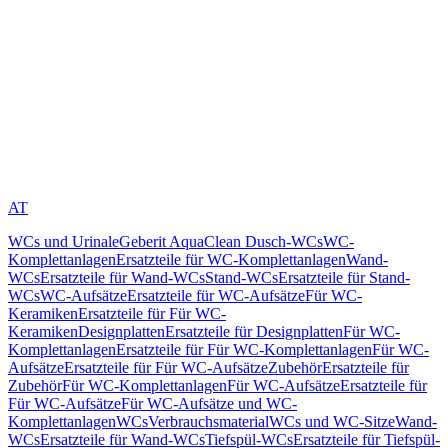
AT
WCs und Urinale
Geberit AquaClean Dusch-WCs
WC-
Komplettanlagen
Ersatzteile für WC-Komplettanlagen
Wand-
WCs
Ersatzteile für Wand-WCs
Stand-WCs
Ersatzteile für Stand-
WCs
WC-Aufsätze
Ersatzteile für WC-Aufsätze
Für WC-
Keramiken
Ersatzteile für Für WC-
Keramiken
Designplatten
Ersatzteile für Designplatten
Für WC-
Komplettanlagen
Ersatzteile für Für WC-Komplettanlagen
Für WC-
Aufsätze
Ersatzteile für Für WC-Aufsätze
Zubehör
Ersatzteile für
Zubehör
Für WC-Komplettanlagen
Für WC-Aufsätze
Ersatzteile für
Für WC-Aufsätze
Für WC-Aufsätze und WC-
Komplettanlagen
WCs
Verbrauchsmaterial
WCs und WC-Sitze
Wand-
WCs
Ersatzteile für Wand-WCs
Tiefspül-WCs
Ersatzteile für Tiefspül-