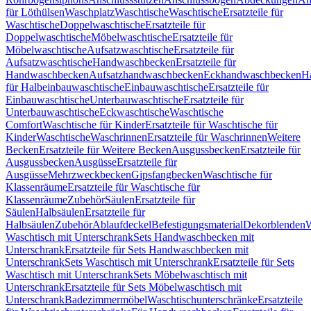
für Löthülsen
Waschplatz
Waschtische
Waschtische
Ersatzteile für
Waschtische
Doppelwaschtische
Ersatzteile für
Doppelwaschtische
Möbelwaschtische
Ersatzteile für
Möbelwaschtische
Aufsatzwaschtische
Ersatzteile für
Aufsatzwaschtische
Handwaschbecken
Ersatzteile für
Handwaschbecken
Aufsatzhandwaschbecken
Eckhandwaschbecken
H
für Halbeinbauwaschtische
Einbauwaschtische
Ersatzteile für
Einbauwaschtische
Unterbauwaschtische
Ersatzteile für
Unterbauwaschtische
Eckwaschtische
Waschtische
Comfort
Waschtische für Kinder
Ersatzteile für Waschtische für
Kinder
Waschtische
Waschrinnen
Ersatzteile für Waschrinnen
Weitere
Becken
Ersatzteile für Weitere Becken
Ausgussbecken
Ersatzteile für
Ausgussbecken
Ausgüsse
Ersatzteile für
Ausgüsse
Mehrzweckbecken
Gipsfangbecken
Waschtische für
Klassenräume
Ersatzteile für Waschtische für
Klassenräume
Zubehör
Säulen
Ersatzteile für
Säulen
Halbsäulen
Ersatzteile für
Halbsäulen
Zubehör
Ablaufdeckel
Befestigungsmaterial
Dekorblenden
W
Waschtisch mit Unterschrank
Sets Handwaschbecken mit
Unterschrank
Ersatzteile für Sets Handwaschbecken mit
Unterschrank
Sets Waschtisch mit Unterschrank
Ersatzteile für Sets
Waschtisch mit Unterschrank
Sets Möbelwaschtisch mit
Unterschrank
Ersatzteile für Sets Möbelwaschtisch mit
Unterschrank
Badezimmermöbel
Waschtischunterschränke
Ersatzteile