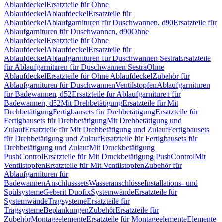
Ablaufdeckel
Ersatzteile für Ohne
Ablaufdeckel
Ablaufdeckel
Ersatzteile für
Ablaufdeckel
Ablaufgarnituren für Duschwannen, d90
Ersatzteile für
Ablaufgarnituren für Duschwannen, d90
Ohne
Ablaufdeckel
Ersatzteile für Ohne
Ablaufdeckel
Ablaufdeckel
Ersatzteile für
Ablaufdeckel
Ablaufgarnituren für Duschwannen Sestra
Ersatzteile
für Ablaufgarnituren für Duschwannen Sestra
Ohne
Ablaufdeckel
Ersatzteile für Ohne Ablaufdeckel
Zubehör für
Ablaufgarnituren für Duschwannen
Ventilstopfen
Ablaufgarnituren
für Badewannen, d52
Ersatzteile für Ablaufgarnituren für
Badewannen, d52
Mit Drehbetätigung
Ersatzteile für Mit
Drehbetätigung
Fertigbausets für Drehbetätigung
Ersatzteile für
Fertigbausets für Drehbetätigung
Mit Drehbetätigung und
Zulauf
Ersatzteile für Mit Drehbetätigung und Zulauf
Fertigbausets
für Drehbetätigung und Zulauf
Ersatzteile für Fertigbausets für
Drehbetätigung und Zulauf
Mit Druckbetätigung
PushControl
Ersatzteile für Mit Druckbetätigung PushControl
Mit
Ventilstopfen
Ersatzteile für Mit Ventilstopfen
Zubehör für
Ablaufgarnituren für
Badewannen
Anschlusssets
Wasseranschlüsse
Installations- und
Spülsysteme
Geberit Duofix
Systemwände
Ersatzteile für
Systemwände
Tragsysteme
Ersatzteile für
Tragsysteme
Beplankungen
Zubehör
Ersatzteile für
Zubehör
Montageelemente
Ersatzteile für Montageelemente
Elemente