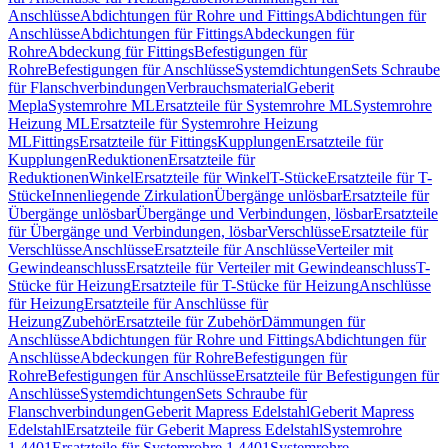
Anschlüsse
Abdichtungen für Rohre und Fittings
Abdichtungen für
Anschlüsse
Abdichtungen für Fittings
Abdeckungen für
Rohre
Abdeckung für Fittings
Befestigungen für
Rohre
Befestigungen für Anschlüsse
Systemdichtungen
Sets Schraube
für Flanschverbindungen
Verbrauchsmaterial
Geberit
Mepla
Systemrohre ML
Ersatzteile für Systemrohre ML
Systemrohre
Heizung ML
Ersatzteile für Systemrohre Heizung
ML
Fittings
Ersatzteile für Fittings
Kupplungen
Ersatzteile für
Kupplungen
Reduktionen
Ersatzteile für
Reduktionen
Winkel
Ersatzteile für Winkel
T-Stücke
Ersatzteile für T-
Stücke
Innenliegende Zirkulation
Übergänge unlösbar
Ersatzteile für
Übergänge unlösbar
Übergänge und Verbindungen, lösbar
Ersatzteile
für Übergänge und Verbindungen, lösbar
Verschlüsse
Ersatzteile für
Verschlüsse
Anschlüsse
Ersatzteile für Anschlüsse
Verteiler mit
Gewindeanschluss
Ersatzteile für Verteiler mit Gewindeanschluss
T-
Stücke für Heizung
Ersatzteile für T-Stücke für Heizung
Anschlüsse
für Heizung
Ersatzteile für Anschlüsse für
Heizung
Zubehör
Ersatzteile für Zubehör
Dämmungen für
Anschlüsse
Abdichtungen für Rohre und Fittings
Abdichtungen für
Anschlüsse
Abdeckungen für Rohre
Befestigungen für
Rohre
Befestigungen für Anschlüsse
Ersatzteile für Befestigungen für
Anschlüsse
Systemdichtungen
Sets Schraube für
Flanschverbindungen
Geberit Mapress Edelstahl
Geberit Mapress
Edelstahl
Ersatzteile für Geberit Mapress Edelstahl
Systemrohre
1.4401
Ersatzteile für Systemrohre 1.4401
Systemrohre