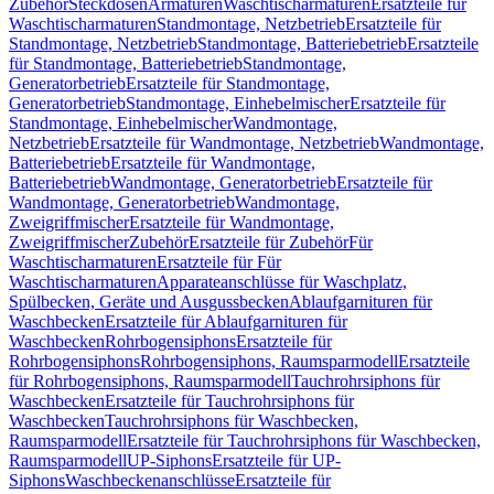
Zubehör
Steckdosen
Armaturen
Waschtischarmaturen
Ersatzteile für
Waschtischarmaturen
Standmontage, Netzbetrieb
Ersatzteile für
Standmontage, Netzbetrieb
Standmontage, Batteriebetrieb
Ersatzteile
für Standmontage, Batteriebetrieb
Standmontage,
Generatorbetrieb
Ersatzteile für Standmontage,
Generatorbetrieb
Standmontage, Einhebelmischer
Ersatzteile für
Standmontage, Einhebelmischer
Wandmontage,
Netzbetrieb
Ersatzteile für Wandmontage, Netzbetrieb
Wandmontage,
Batteriebetrieb
Ersatzteile für Wandmontage,
Batteriebetrieb
Wandmontage, Generatorbetrieb
Ersatzteile für
Wandmontage, Generatorbetrieb
Wandmontage,
Zweigriffmischer
Ersatzteile für Wandmontage,
Zweigriffmischer
Zubehör
Ersatzteile für Zubehör
Für
Waschtischarmaturen
Ersatzteile für Für
Waschtischarmaturen
Apparateanschlüsse für Waschplatz,
Spülbecken, Geräte und Ausgussbecken
Ablaufgarnituren für
Waschbecken
Ersatzteile für Ablaufgarnituren für
Waschbecken
Rohrbogensiphons
Ersatzteile für
Rohrbogensiphons
Rohrbogensiphons, Raumsparmodell
Ersatzteile
für Rohrbogensiphons, Raumsparmodell
Tauchrohrsiphons für
Waschbecken
Ersatzteile für Tauchrohrsiphons für
Waschbecken
Tauchrohrsiphons für Waschbecken,
Raumsparmodell
Ersatzteile für Tauchrohrsiphons für Waschbecken,
Raumsparmodell
UP-Siphons
Ersatzteile für UP-
Siphons
Waschbeckenanschlüsse
Ersatzteile für