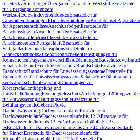
für Steckverbindungen
Übergänge auf andere Werkstoffe
Ersatzteile
für Übergänge auf andere
Werkstoffe
Gewindeverbindungen
Ersatzteile für
Gewindeverbindungen
Flanschverbindungen
Bundbüchsen
Apparatean
für Apparateanschlüsse
Anschlussbögen
Ersatzteile für
Anschlussbögen
Anschlussmuffen
Ersatzteile für
Anschlussmuffen
Anschlussstutzen
Ersatzteile für
Anschlussstutzen
Fertigabläufe
Ersatzteile für
Fertigabläufe
Schneckensiphons
Ersatzteile für
Schneckensiphons
Zubehör
Rohrschellen
Befestigungen für
Rohrschellen
Tragschalen
Verschlüsse
Dichtungen
Bauschutze
Verbrauc
Schallschutz und Feuchtigkeitsschutz
Brandschutz
Ersatzteile für
Brandschutz
Brandschutz für Entwässerungssysteme
Ersatzteile für
Brandschutz für Entwässerungssysteme
Schallschutz
Dämmungen
zur Körperschallentkopplung
Dämmungen zur
Körperschallentkopplung und
Luftschalldämmung
Feuchtigkeitsschutz
Abdichtungen
Lüftungsventile
für Entwässerung
Belüftungsventile
Ersatzteile für
Belüftungsventile
Geberit Pluvia
Dachentwässerung
Dachwassereinläufe
Ersatzteile für
Dachwassereinläufe
Dachwassereinläufe bis 12 l/s
Ersatzteile für
Dachwassereinläufe bis 12 l/s
Dachwassereinläufe bis 25
l/s
Ersatzteile für Dachwassereinläufe bis 25 l/s
Dachwassereinläufe
für Rinnen
Ersatzteile für Dachwassereinläufe für
Rinnen
Dachwassereinläufe bis 12 l/s
Ersatzteile für