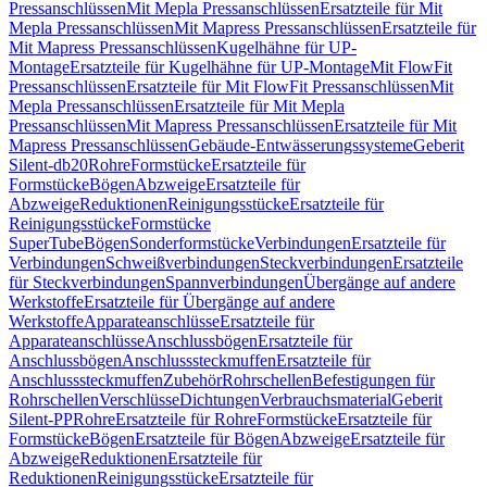
Pressanschlüssen
Mit Mepla Pressanschlüssen
Ersatzteile für Mit
Mepla Pressanschlüssen
Mit Mapress Pressanschlüssen
Ersatzteile für
Mit Mapress Pressanschlüssen
Kugelhähne für UP-
Montage
Ersatzteile für Kugelhähne für UP-Montage
Mit FlowFit
Pressanschlüssen
Ersatzteile für Mit FlowFit Pressanschlüssen
Mit
Mepla Pressanschlüssen
Ersatzteile für Mit Mepla
Pressanschlüssen
Mit Mapress Pressanschlüssen
Ersatzteile für Mit
Mapress Pressanschlüssen
Gebäude-Entwässerungssysteme
Geberit
Silent-db20
Rohre
Formstücke
Ersatzteile für
Formstücke
Bögen
Abzweige
Ersatzteile für
Abzweige
Reduktionen
Reinigungsstücke
Ersatzteile für
Reinigungsstücke
Formstücke
SuperTube
Bögen
Sonderformstücke
Verbindungen
Ersatzteile für
Verbindungen
Schweißverbindungen
Steckverbindungen
Ersatzteile
für Steckverbindungen
Spannverbindungen
Übergänge auf andere
Werkstoffe
Ersatzteile für Übergänge auf andere
Werkstoffe
Apparateanschlüsse
Ersatzteile für
Apparateanschlüsse
Anschlussbögen
Ersatzteile für
Anschlussbögen
Anschlusssteckmuffen
Ersatzteile für
Anschlusssteckmuffen
Zubehör
Rohrschellen
Befestigungen für
Rohrschellen
Verschlüsse
Dichtungen
Verbrauchsmaterial
Geberit
Silent-PP
Rohre
Ersatzteile für Rohre
Formstücke
Ersatzteile für
Formstücke
Bögen
Ersatzteile für Bögen
Abzweige
Ersatzteile für
Abzweige
Reduktionen
Ersatzteile für
Reduktionen
Reinigungsstücke
Ersatzteile für