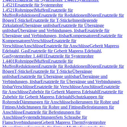
1.4521
Ersatzteile für Systemrohre
1.4521
Rohrnippel
Muffen
Ersatzteile für
Muffen
Reduktionen
Ersatzteile für Reduktionen
Bögen
Ersatzteile für
Bögen
T-Stücke
Ersatzteile für T-Stücke
Innenliegende
Zirkulation
Übergänge unlösbar
Ersatzteile für Übergänge
unlösbar
Übergänge und Verbindungen, lösbar
Ersatzteile für
Übergänge und Verbindungen, lösbar
Kompensatoren
Ersatzteile für
Kompensatoren
Verschlüsse
Ersatzteile für
Verschlüsse
Anschlüsse
Ersatzteile für Anschlüsse
Geberit Mapress
Edelstahl, Gas
Ersatzteile für Geberit Mapress Edelstahl,
Gas
Systemrohre 1.4401
Ersatzteile für Systemrohre
1.4401
Rohrnippel
Muffen
Ersatzteile für
Muffen
Reduktionen
Ersatzteile für Reduktionen
Bögen
Ersatzteile für
Bögen
T-Stücke
Ersatzteile für T-Stücke
Übergänge
unlösbar
Ersatzteile für Übergänge unlösbar
Übergänge und
Verbindungen, lösbar
Ersatzteile für Übergänge und Verbindungen,
lösbar
Verschlüsse
Ersatzteile für Verschlüsse
Anschlüsse
Ersatzteile
für Anschlüsse
Zubehör für Geberit Mapress Edelstahl
Ersatzteile für
Zubehör für Geberit Mapress Edelstahl
Schutzkappen für
Rohrende
Dämmungen für Anschlüsse
Isolierungen für Rohre und
Fittings
Abdichtungen für Rohre und Fittings
Befestigungen für
Anschlüsse
Ersatzteile für Befestigungen für
Anschlüsse
Systemdichtungen
Sets Schraube für
Flanschverbindungen
Geberit Mapress Therm
Systemrohre