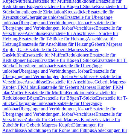
Kupfer
Muffen
Ersatzteile für Muffen
Reduktionen
Ersatzteile für
Reduktionen
Bögen
Ersatzteile für Bögen
T-Stücke
Ersatzteile für T-
Stücke
Innenliegende Zirkulation
Kreuzstücke
Ersatzteile für
Kreuzstücke
Übergänge unlösbar
Ersatzteile für Übergänge
unlösbar
Übergänge und Verbindungen, lösbar
Ersatzteile für
Übergänge und Verbindungen, lösbar
Verschlüsse
Ersatzteile für
Verschlüsse
Anschlüsse
Ersatzteile für Anschlüsse
T-Stücke für
Heizung
Ersatzteile für T-Stücke für Heizung
Anschlüsse für
Heizung
Ersatzteile für Anschlüsse für Heizung
Geberit Mapress
Kupfer, Gas
Ersatzteile für Geberit Mapress Kupfer,
Gas
Muffen
Ersatzteile für Muffen
Reduktionen
Ersatzteile für
Reduktionen
Bögen
Ersatzteile für Bögen
T-Stücke
Ersatzteile für T-
Stücke
Übergänge unlösbar
Ersatzteile für Übergänge
unlösbar
Übergänge und Verbindungen, lösbar
Ersatzteile für
Übergänge und Verbindungen, lösbar
Verschlüsse
Ersatzteile für
Verschlüsse
Anschlüsse
Ersatzteile für Anschlüsse
Geberit Mapress
Kupfer, FKM blau
Ersatzteile für Geberit Mapress Kupfer, FKM
blau
Muffen
Ersatzteile für Muffen
Reduktionen
Ersatzteile für
Reduktionen
Bögen
Ersatzteile für Bögen
T-Stücke
Ersatzteile für T-
Stücke
Übergänge unlösbar
Ersatzteile für Übergänge
unlösbar
Übergänge und Verbindungen, lösbar
Ersatzteile für
Übergänge und Verbindungen, lösbar
Verschlüsse
Ersatzteile für
Verschlüsse
Zubehör für Geberit Mapress Kupfer
Ersatzteile für
Zubehör für Geberit Mapress Kupfer
Dämmungen für
Anschlüsse
Abdichtungen für Rohre und Fittings
Abdeckungen für