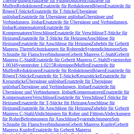
Therm
Fittings
Ersatzteile für Fittings
Muffen
Ersatzteile für
Muffen
Reduktionen
Ersatzteile für Reduktionen
Bögen
Ersatzteile für
Bögen
T-Stücke
Ersatzteile für T-Stücke
Übergänge
unlösbar
Ersatzteile für Übergänge unlösbar
Übergänge und
Verbindungen, lösbar
Ersatzteile für Übergänge und Verbindungen,
lösbar
Kompensatoren
Ersatzteile für
Kompensatoren
Verschlüsse
Ersatzteile für Verschlüsse
T-Stücke für
Heizung
Ersatzteile für T-Stücke für Heizung
Anschlüsse für
Heizung
Ersatzteile für Anschlüsse für Heizung
Zubehör für Geberit
Mapress Therm
Schutzkappen für Rohrende
Systemdichtungen
Sets
Schraube für Flanschverbindungen
Geberit Mapress C-Stahl
Geberit
Mapress C-Stahl
Ersatzteile für Geberit Mapress C-Stahl
Systemrohre
1.0034
Systemrohre 1.0215
Rohrnippel
Muffen
Ersatzteile für
Muffen
Reduktionen
Ersatzteile für Reduktionen
Bögen
Ersatzteile für
Bögen
T-Stücke
Ersatzteile für T-Stücke
Kreuzstücke
Ersatzteile für
Kreuzstücke
Übergänge unlösbar
Ersatzteile für Übergänge
unlösbar
Übergänge und Verbindungen, lösbar
Ersatzteile für
Übergänge und Verbindungen, lösbar
Kompensatoren
Ersatzteile für
Kompensatoren
Verschlüsse
Ersatzteile für Verschlüsse
T-Stücke für
Heizung
Ersatzteile für T-Stücke für Heizung
Anschlüsse für
Heizung
Ersatzteile für Anschlüsse für Heizung
Zubehör für Geberit
Mapress C-Stahl
Abdichtungen für Rohre und Fittings
Abdeckungen
für Rohre
Befestigungen für Anschlüsse
Systemdichtungen
Sets
Schraube für Flanschverbindungen
Geberit Mapress Kupfer
Geberit
Mapress Kupfer
Ersatzteile für Geberit Mapress