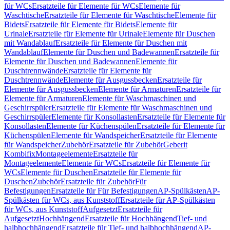
für WCs
Ersatzteile für Elemente für WCs
Elemente für
Waschtische
Ersatzteile für Elemente für Waschtische
Elemente für
Bidets
Ersatzteile für Elemente für Bidets
Elemente für
Urinale
Ersatzteile für Elemente für Urinale
Elemente für Duschen
mit Wandablauf
Ersatzteile für Elemente für Duschen mit
Wandablauf
Elemente für Duschen und Badewannen
Ersatzteile für
Elemente für Duschen und Badewannen
Elemente für
Duschtrennwände
Ersatzteile für Elemente für
Duschtrennwände
Elemente für Ausgussbecken
Ersatzteile für
Elemente für Ausgussbecken
Elemente für Armaturen
Ersatzteile für
Elemente für Armaturen
Elemente für Waschmaschinen und
Geschirrspüler
Ersatzteile für Elemente für Waschmaschinen und
Geschirrspüler
Elemente für Konsollasten
Ersatzteile für Elemente für
Konsollasten
Elemente für Küchenspülen
Ersatzteile für Elemente für
Küchenspülen
Elemente für Wandspeicher
Ersatzteile für Elemente
für Wandspeicher
Zubehör
Ersatzteile für Zubehör
Geberit
Kombifix
Montageelemente
Ersatzteile für
Montageelemente
Elemente für WCs
Ersatzteile für Elemente für
WCs
Elemente für Duschen
Ersatzteile für Elemente für
Duschen
Zubehör
Ersatzteile für Zubehör
Für
Befestigungen
Ersatzteile für Für Befestigungen
AP-Spülkästen
AP-
Spülkästen für WCs, aus Kunststoff
Ersatzteile für AP-Spülkästen
für WCs, aus Kunststoff
Aufgesetzt
Ersatzteile für
Aufgesetzt
Hochhängend
Ersatzteile für Hochhängend
Tief- und
halbhochhängend
Ersatzteile für Tief- und halbhochhängend
AP-