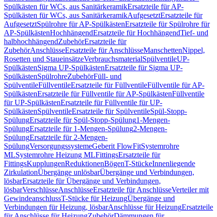
Spülkästen für WCs, aus Sanitärkeramik
Ersatzteile für AP-
Spülkästen für WCs, aus Sanitärkeramik
Aufgesetzt
Ersatzteile für
Aufgesetzt
Spülrohre für AP-Spülkästen
Ersatzteile für Spülrohre für
AP-Spülkästen
Hochhängend
Ersatzteile für Hochhängend
Tief- und
halbhochhängend
Zubehör
Ersatzteile für
Zubehör
Anschlüsse
Ersatzteile für Anschlüsse
Manschetten
Nippel,
Rosetten und Staueinsätze
Verbrauchsmaterial
Spülventile
UP-
Spülkästen
Sigma UP-Spülkästen
Ersatzteile für Sigma UP-
Spülkästen
Spülrohre
Zubehör
Füll- und
Spülventile
Füllventile
Ersatzteile für Füllventile
Füllventile für AP-
Spülkästen
Ersatzteile für Füllventile für AP-Spülkästen
Füllventile
für UP-Spülkästen
Ersatzteile für Füllventile für UP-
Spülkästen
Spülventile
Ersatzteile für Spülventile
Spül-Stopp-
Spülung
Ersatzteile für Spül-Stopp-Spülung
1-Mengen-
Spülung
Ersatzteile für 1-Mengen-Spülung
2-Mengen-
Spülung
Ersatzteile für 2-Mengen-
Spülung
Versorgungssysteme
Geberit FlowFit
Systemrohre
ML
Systemrohre Heizung ML
Fittings
Ersatzteile für
Fittings
Kupplungen
Reduktionen
Bögen
T-Stücke
Innenliegende
Zirkulation
Übergänge unlösbar
Übergänge und Verbindungen,
lösbar
Ersatzteile für Übergänge und Verbindungen,
lösbar
Verschlüsse
Anschlüsse
Ersatzteile für Anschlüsse
Verteiler mit
Gewindeanschluss
T-Stücke für Heizung
Übergänge und
Verbindungen für Heizung, lösbar
Anschlüsse für Heizung
Ersatzteile
für Anschlüsse für Heizung
Zubehör
Dämmungen für