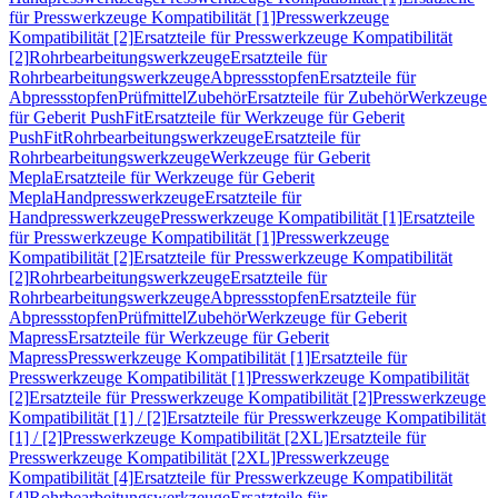
für Presswerkzeuge Kompatibilität [1]
Presswerkzeuge
Kompatibilität [2]
Ersatzteile für Presswerkzeuge Kompatibilität
[2]
Rohrbearbeitungswerkzeuge
Ersatzteile für
Rohrbearbeitungswerkzeuge
Abpressstopfen
Ersatzteile für
Abpressstopfen
Prüfmittel
Zubehör
Ersatzteile für Zubehör
Werkzeuge
für Geberit PushFit
Ersatzteile für Werkzeuge für Geberit
PushFit
Rohrbearbeitungswerkzeuge
Ersatzteile für
Rohrbearbeitungswerkzeuge
Werkzeuge für Geberit
Mepla
Ersatzteile für Werkzeuge für Geberit
Mepla
Handpresswerkzeuge
Ersatzteile für
Handpresswerkzeuge
Presswerkzeuge Kompatibilität [1]
Ersatzteile
für Presswerkzeuge Kompatibilität [1]
Presswerkzeuge
Kompatibilität [2]
Ersatzteile für Presswerkzeuge Kompatibilität
[2]
Rohrbearbeitungswerkzeuge
Ersatzteile für
Rohrbearbeitungswerkzeuge
Abpressstopfen
Ersatzteile für
Abpressstopfen
Prüfmittel
Zubehör
Werkzeuge für Geberit
Mapress
Ersatzteile für Werkzeuge für Geberit
Mapress
Presswerkzeuge Kompatibilität [1]
Ersatzteile für
Presswerkzeuge Kompatibilität [1]
Presswerkzeuge Kompatibilität
[2]
Ersatzteile für Presswerkzeuge Kompatibilität [2]
Presswerkzeuge
Kompatibilität [1] / [2]
Ersatzteile für Presswerkzeuge Kompatibilität
[1] / [2]
Presswerkzeuge Kompatibilität [2XL]
Ersatzteile für
Presswerkzeuge Kompatibilität [2XL]
Presswerkzeuge
Kompatibilität [4]
Ersatzteile für Presswerkzeuge Kompatibilität
[4]
Rohrbearbeitungswerkzeuge
Ersatzteile für