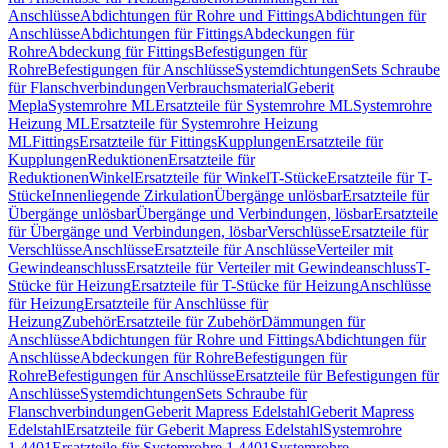
Anschlüsse
Abdichtungen für Rohre und Fittings
Abdichtungen für
Anschlüsse
Abdichtungen für Fittings
Abdeckungen für
Rohre
Abdeckung für Fittings
Befestigungen für
Rohre
Befestigungen für Anschlüsse
Systemdichtungen
Sets Schraube
für Flanschverbindungen
Verbrauchsmaterial
Geberit
Mepla
Systemrohre ML
Ersatzteile für Systemrohre ML
Systemrohre
Heizung ML
Ersatzteile für Systemrohre Heizung
ML
Fittings
Ersatzteile für Fittings
Kupplungen
Ersatzteile für
Kupplungen
Reduktionen
Ersatzteile für
Reduktionen
Winkel
Ersatzteile für Winkel
T-Stücke
Ersatzteile für T-
Stücke
Innenliegende Zirkulation
Übergänge unlösbar
Ersatzteile für
Übergänge unlösbar
Übergänge und Verbindungen, lösbar
Ersatzteile
für Übergänge und Verbindungen, lösbar
Verschlüsse
Ersatzteile für
Verschlüsse
Anschlüsse
Ersatzteile für Anschlüsse
Verteiler mit
Gewindeanschluss
Ersatzteile für Verteiler mit Gewindeanschluss
T-
Stücke für Heizung
Ersatzteile für T-Stücke für Heizung
Anschlüsse
für Heizung
Ersatzteile für Anschlüsse für
Heizung
Zubehör
Ersatzteile für Zubehör
Dämmungen für
Anschlüsse
Abdichtungen für Rohre und Fittings
Abdichtungen für
Anschlüsse
Abdeckungen für Rohre
Befestigungen für
Rohre
Befestigungen für Anschlüsse
Ersatzteile für Befestigungen für
Anschlüsse
Systemdichtungen
Sets Schraube für
Flanschverbindungen
Geberit Mapress Edelstahl
Geberit Mapress
Edelstahl
Ersatzteile für Geberit Mapress Edelstahl
Systemrohre
1.4401
Ersatzteile für Systemrohre 1.4401
Systemrohre