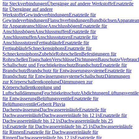
für Steckverbindungen
Übergänge auf andere Werkstoffe
Ersatzteile
für Übergänge auf andere
Werkstoffe
Gewindeverbindungen
Ersatzteile für
Gewindeverbindungen
Flanschverbindungen
Bundbüchsen
Apparatean
für Apparateanschlüsse
Anschlussbögen
Ersatzteile für
Anschlussbögen
Anschlussmuffen
Ersatzteile für
Anschlussmuffen
Anschlussstutzen
Ersatzteile für
Anschlussstutzen
Fertigabläufe
Ersatzteile für
Fertigabläufe
Schneckensiphons
Ersatzteile für
Schneckensiphons
Zubehör
Rohrschellen
Befestigungen für
Rohrschellen
Tragschalen
Verschlüsse
Dichtungen
Bauschutze
Verbrauc
Schallschutz und Feuchtigkeitsschutz
Brandschutz
Ersatzteile für
Brandschutz
Brandschutz für Entwässerungssysteme
Ersatzteile für
Brandschutz für Entwässerungssysteme
Schallschutz
Dämmungen
zur Körperschallentkopplung
Dämmungen zur
Körperschallentkopplung und
Luftschalldämmung
Feuchtigkeitsschutz
Abdichtungen
Lüftungsventile
für Entwässerung
Belüftungsventile
Ersatzteile für
Belüftungsventile
Geberit Pluvia
Dachentwässerung
Dachwassereinläufe
Ersatzteile für
Dachwassereinläufe
Dachwassereinläufe bis 12 l/s
Ersatzteile für
Dachwassereinläufe bis 12 l/s
Dachwassereinläufe bis 25
l/s
Ersatzteile für Dachwassereinläufe bis 25 l/s
Dachwassereinläufe
für Rinnen
Ersatzteile für Dachwassereinläufe für
Rinnen
Dachwassereinläufe bis 12 l/s
Ersatzteile für