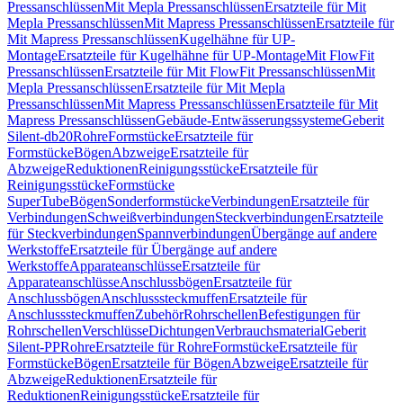
Pressanschlüssen
Mit Mepla Pressanschlüssen
Ersatzteile für Mit
Mepla Pressanschlüssen
Mit Mapress Pressanschlüssen
Ersatzteile für
Mit Mapress Pressanschlüssen
Kugelhähne für UP-
Montage
Ersatzteile für Kugelhähne für UP-Montage
Mit FlowFit
Pressanschlüssen
Ersatzteile für Mit FlowFit Pressanschlüssen
Mit
Mepla Pressanschlüssen
Ersatzteile für Mit Mepla
Pressanschlüssen
Mit Mapress Pressanschlüssen
Ersatzteile für Mit
Mapress Pressanschlüssen
Gebäude-Entwässerungssysteme
Geberit
Silent-db20
Rohre
Formstücke
Ersatzteile für
Formstücke
Bögen
Abzweige
Ersatzteile für
Abzweige
Reduktionen
Reinigungsstücke
Ersatzteile für
Reinigungsstücke
Formstücke
SuperTube
Bögen
Sonderformstücke
Verbindungen
Ersatzteile für
Verbindungen
Schweißverbindungen
Steckverbindungen
Ersatzteile
für Steckverbindungen
Spannverbindungen
Übergänge auf andere
Werkstoffe
Ersatzteile für Übergänge auf andere
Werkstoffe
Apparateanschlüsse
Ersatzteile für
Apparateanschlüsse
Anschlussbögen
Ersatzteile für
Anschlussbögen
Anschlusssteckmuffen
Ersatzteile für
Anschlusssteckmuffen
Zubehör
Rohrschellen
Befestigungen für
Rohrschellen
Verschlüsse
Dichtungen
Verbrauchsmaterial
Geberit
Silent-PP
Rohre
Ersatzteile für Rohre
Formstücke
Ersatzteile für
Formstücke
Bögen
Ersatzteile für Bögen
Abzweige
Ersatzteile für
Abzweige
Reduktionen
Ersatzteile für
Reduktionen
Reinigungsstücke
Ersatzteile für