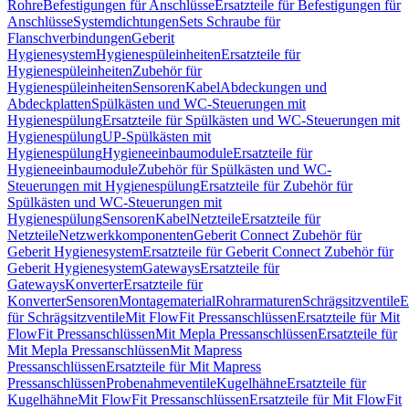
Rohre
Befestigungen für Anschlüsse
Ersatzteile für Befestigungen für
Anschlüsse
Systemdichtungen
Sets Schraube für
Flanschverbindungen
Geberit
Hygienesystem
Hygienespüleinheiten
Ersatzteile für
Hygienespüleinheiten
Zubehör für
Hygienespüleinheiten
Sensoren
Kabel
Abdeckungen und
Abdeckplatten
Spülkästen und WC-Steuerungen mit
Hygienespülung
Ersatzteile für Spülkästen und WC-Steuerungen mit
Hygienespülung
UP-Spülkästen mit
Hygienespülung
Hygieneeinbaumodule
Ersatzteile für
Hygieneeinbaumodule
Zubehör für Spülkästen und WC-
Steuerungen mit Hygienespülung
Ersatzteile für Zubehör für
Spülkästen und WC-Steuerungen mit
Hygienespülung
Sensoren
Kabel
Netzteile
Ersatzteile für
Netzteile
Netzwerkkomponenten
Geberit Connect Zubehör für
Geberit Hygienesystem
Ersatzteile für Geberit Connect Zubehör für
Geberit Hygienesystem
Gateways
Ersatzteile für
Gateways
Konverter
Ersatzteile für
Konverter
Sensoren
Montagematerial
Rohrarmaturen
Schrägsitzventile
E
für Schrägsitzventile
Mit FlowFit Pressanschlüssen
Ersatzteile für Mit
FlowFit Pressanschlüssen
Mit Mepla Pressanschlüssen
Ersatzteile für
Mit Mepla Pressanschlüssen
Mit Mapress
Pressanschlüssen
Ersatzteile für Mit Mapress
Pressanschlüssen
Probenahmeventile
Kugelhähne
Ersatzteile für
Kugelhähne
Mit FlowFit Pressanschlüssen
Ersatzteile für Mit FlowFit