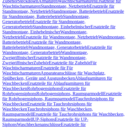
Zubehör
Steckdosen
Armaturen
Waschtischarmaturen
Ersatzteile für
Waschtischarmaturen
Standmontage, Netzbetrieb
Ersatzteile für
Standmontage, Netzbetrieb
Standmontage, Batteriebetrieb
Ersatzteile
für Standmontage, Batteriebetrieb
Standmontage,
Generatorbetrieb
Ersatzteile für Standmontage,
Generatorbetrieb
Standmontage, Einhebelmischer
Ersatzteile für
Standmontage, Einhebelmischer
Wandmontage,
Netzbetrieb
Ersatzteile für Wandmontage, Netzbetrieb
Wandmontage,
Batteriebetrieb
Ersatzteile für Wandmontage,
Batteriebetrieb
Wandmontage, Generatorbetrieb
Ersatzteile für
Wandmontage, Generatorbetrieb
Wandmontage,
Zweigriffmischer
Ersatzteile für Wandmontage,
Zweigriffmischer
Zubehör
Ersatzteile für Zubehör
Für
Waschtischarmaturen
Ersatzteile für Für
Waschtischarmaturen
Apparateanschlüsse für Waschplatz,
Spülbecken, Geräte und Ausgussbecken
Ablaufgarnituren für
Waschbecken
Ersatzteile für Ablaufgarnituren für
Waschbecken
Rohrbogensiphons
Ersatzteile für
Rohrbogensiphons
Rohrbogensiphons, Raumsparmodell
Ersatzteile
für Rohrbogensiphons, Raumsparmodell
Tauchrohrsiphons für
Waschbecken
Ersatzteile für Tauchrohrsiphons für
Waschbecken
Tauchrohrsiphons für Waschbecken,
Raumsparmodell
Ersatzteile für Tauchrohrsiphons für Waschbecken,
Raumsparmodell
UP-Siphons
Ersatzteile für UP-
Siphons
Waschbeckenanschlüsse
Ersatzteile für