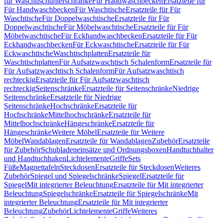
für Waschtischunterschränke
Für Handwaschbecken
Ersatzteile für
Für Handwaschbecken
Für Waschtische
Ersatzteile für Für
Waschtische
Für Doppelwaschtische
Ersatzteile für Für
Doppelwaschtische
Für Möbelwaschtische
Ersatzteile für Für
Möbelwaschtische
Für Eckhandwaschbecken
Ersatzteile für Für
Eckhandwaschbecken
Für Eckwaschtische
Ersatzteile für Für
Eckwaschtische
Waschtischplatten
Ersatzteile für
Waschtischplatten
Für Aufsatzwaschtisch Schalenform
Ersatzteile für
Für Aufsatzwaschtisch Schalenform
Für Aufsatzwaschtisch
rechteckig
Ersatzteile für Für Aufsatzwaschtisch
rechteckig
Seitenschränke
Ersatzteile für Seitenschränke
Niedrige
Seitenschränke
Ersatzteile für Niedrige
Seitenschränke
Hochschränke
Ersatzteile für
Hochschränke
Mittelhochschränke
Ersatzteile für
Mittelhochschränke
Hängeschränke
Ersatzteile für
Hängeschränke
Weitere Möbel
Ersatzteile für Weitere
Möbel
Wandablagen
Ersatzteile für Wandablagen
Zubehör
Ersatzteile
für Zubehör
Schubladeneinsätze und Ordnungsboxen
Handtuchhalter
und Handtuchhaken
Lichtelemente
Griffe
Sets
Füße
Magnettafeln
Steckdosen
Ersatzteile für Steckdosen
Weiteres
Zubehör
Spiegel und Spiegelschränke
Spiegel
Ersatzteile für
Spiegel
Mit integrierter Beleuchtung
Ersatzteile für Mit integrierter
Beleuchtung
Spiegelschränke
Ersatzteile für Spiegelschränke
Mit
integrierter Beleuchtung
Ersatzteile für Mit integrierter
Beleuchtung
Zubehör
Lichtelemente
Griffe
Weiteres