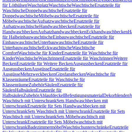
für Löthülsen
Waschplatz
Waschtische
Waschtische
Ersatzteile für
Waschtische
Doppelwaschtische
Ersatzteile für
Doppelwaschtische
Möbelwaschtische
Ersatzteile für
Möbelwaschtische
Aufsatzwaschtische
Ersatzteile für
Aufsatzwaschtische
Handwaschbecken
Ersatzteile für
Handwaschbecken
Aufsatzhandwaschbecken
Eckhandwaschbecken
H
für Halbeinbauwaschtische
Einbauwaschtische
Ersatzteile für
Einbauwaschtische
Unterbauwaschtische
Ersatzteile für
Unterbauwaschtische
Eckwaschtische
Waschtische
Comfort
Waschtische für Kinder
Ersatzteile für Waschtische für
Kinder
Waschtische
Waschrinnen
Ersatzteile für Waschrinnen
Weitere
Becken
Ersatzteile für Weitere Becken
Ausgussbecken
Ersatzteile für
Ausgussbecken
Ausgüsse
Ersatzteile für
Ausgüsse
Mehrzweckbecken
Gipsfangbecken
Waschtische für
Klassenräume
Ersatzteile für Waschtische für
Klassenräume
Zubehör
Säulen
Ersatzteile für
Säulen
Halbsäulen
Ersatzteile für
Halbsäulen
Zubehör
Ablaufdeckel
Befestigungsmaterial
Dekorblenden
W
Waschtisch mit Unterschrank
Sets Handwaschbecken mit
Unterschrank
Ersatzteile für Sets Handwaschbecken mit
Unterschrank
Sets Waschtisch mit Unterschrank
Ersatzteile für Sets
Waschtisch mit Unterschrank
Sets Möbelwaschtisch mit
Unterschrank
Ersatzteile für Sets Möbelwaschtisch mit
Unterschrank
Badezimmermöbel
Waschtischunterschränke
Ersatzteile