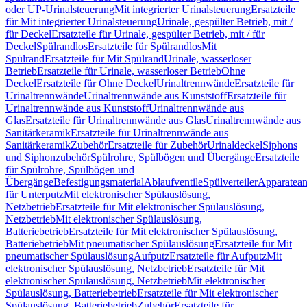
oder UP-Urinalsteuerung
Mit integrierter Urinalsteuerung
Ersatzteile
für Mit integrierter Urinalsteuerung
Urinale, gespülter Betrieb, mit /
für Deckel
Ersatzteile für Urinale, gespülter Betrieb, mit / für
Deckel
Spülrandlos
Ersatzteile für Spülrandlos
Mit
Spülrand
Ersatzteile für Mit Spülrand
Urinale, wasserloser
Betrieb
Ersatzteile für Urinale, wasserloser Betrieb
Ohne
Deckel
Ersatzteile für Ohne Deckel
Urinaltrennwände
Ersatzteile für
Urinaltrennwände
Urinaltrennwände aus Kunststoff
Ersatzteile für
Urinaltrennwände aus Kunststoff
Urinaltrennwände aus
Glas
Ersatzteile für Urinaltrennwände aus Glas
Urinaltrennwände aus
Sanitärkeramik
Ersatzteile für Urinaltrennwände aus
Sanitärkeramik
Zubehör
Ersatzteile für Zubehör
Urinaldeckel
Siphons
und Siphonzubehör
Spülrohre, Spülbögen und Übergänge
Ersatzteile
für Spülrohre, Spülbögen und
Übergänge
Befestigungsmaterial
Ablaufventile
Spülverteiler
Apparatean
für Unterputz
Mit elektronischer Spülauslösung,
Netzbetrieb
Ersatzteile für Mit elektronischer Spülauslösung,
Netzbetrieb
Mit elektronischer Spülauslösung,
Batteriebetrieb
Ersatzteile für Mit elektronischer Spülauslösung,
Batteriebetrieb
Mit pneumatischer Spülauslösung
Ersatzteile für Mit
pneumatischer Spülauslösung
Aufputz
Ersatzteile für Aufputz
Mit
elektronischer Spülauslösung, Netzbetrieb
Ersatzteile für Mit
elektronischer Spülauslösung, Netzbetrieb
Mit elektronischer
Spülauslösung, Batteriebetrieb
Ersatzteile für Mit elektronischer
Spülauslösung, Batteriebetrieb
Zubehör
Ersatzteile für