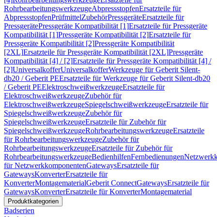
Rohrbearbeitungswerkzeuge
Abpressstopfen
Ersatzteile für
Abpressstopfen
Prüfmittel
Zubehör
Pressgeräte
Ersatzteile für
Pressgeräte
Pressgeräte Kompatibilität [1]
Ersatzteile für Pressgeräte
Kompatibilität [1]
Pressgeräte Kompatibilität [2]
Ersatzteile für
Pressgeräte Kompatibilität [2]
Pressgeräte Kompatibilität
[2XL]
Ersatzteile für Pressgeräte Kompatibilität [2XL]
Pressgeräte
Kompatibilität [4] / [2]
Ersatzteile für Pressgeräte Kompatibilität [4] /
[2]
Universalkoffer
Universalkoffer
Werkzeuge für Geberit Silent-
db20 / Geberit PE
Ersatzteile für Werkzeuge für Geberit Silent-db20
/ Geberit PE
Elektroschweißwerkzeuge
Ersatzteile für
Elektroschweißwerkzeuge
Zubehör für
Elektroschweißwerkzeuge
Spiegelschweißwerkzeuge
Ersatzteile für
Spiegelschweißwerkzeuge
Zubehör für
Spiegelschweißwerkzeuge
Ersatzteile für Zubehör für
Spiegelschweißwerkzeuge
Rohrbearbeitungswerkzeuge
Ersatzteile
für Rohrbearbeitungswerkzeuge
Zubehör für
Rohrbearbeitungswerkzeuge
Ersatzteile für Zubehör für
Rohrbearbeitungswerkzeuge
Bedienhilfen
Fernbedienungen
Netzwerk
für Netzwerkkomponenten
Gateways
Ersatzteile für
Gateways
Konverter
Ersatzteile für
Konverter
Montagematerial
Geberit Connect
Gateways
Ersatzteile für
Gateways
Konverter
Ersatzteile für Konverter
Montagematerial
Produktkategorien
Badserien