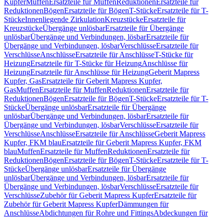
Kupfer
Muffen
Ersatzteile für Muffen
Reduktionen
Ersatzteile für
Reduktionen
Bögen
Ersatzteile für Bögen
T-Stücke
Ersatzteile für T-
Stücke
Innenliegende Zirkulation
Kreuzstücke
Ersatzteile für
Kreuzstücke
Übergänge unlösbar
Ersatzteile für Übergänge
unlösbar
Übergänge und Verbindungen, lösbar
Ersatzteile für
Übergänge und Verbindungen, lösbar
Verschlüsse
Ersatzteile für
Verschlüsse
Anschlüsse
Ersatzteile für Anschlüsse
T-Stücke für
Heizung
Ersatzteile für T-Stücke für Heizung
Anschlüsse für
Heizung
Ersatzteile für Anschlüsse für Heizung
Geberit Mapress
Kupfer, Gas
Ersatzteile für Geberit Mapress Kupfer,
Gas
Muffen
Ersatzteile für Muffen
Reduktionen
Ersatzteile für
Reduktionen
Bögen
Ersatzteile für Bögen
T-Stücke
Ersatzteile für T-
Stücke
Übergänge unlösbar
Ersatzteile für Übergänge
unlösbar
Übergänge und Verbindungen, lösbar
Ersatzteile für
Übergänge und Verbindungen, lösbar
Verschlüsse
Ersatzteile für
Verschlüsse
Anschlüsse
Ersatzteile für Anschlüsse
Geberit Mapress
Kupfer, FKM blau
Ersatzteile für Geberit Mapress Kupfer, FKM
blau
Muffen
Ersatzteile für Muffen
Reduktionen
Ersatzteile für
Reduktionen
Bögen
Ersatzteile für Bögen
T-Stücke
Ersatzteile für T-
Stücke
Übergänge unlösbar
Ersatzteile für Übergänge
unlösbar
Übergänge und Verbindungen, lösbar
Ersatzteile für
Übergänge und Verbindungen, lösbar
Verschlüsse
Ersatzteile für
Verschlüsse
Zubehör für Geberit Mapress Kupfer
Ersatzteile für
Zubehör für Geberit Mapress Kupfer
Dämmungen für
Anschlüsse
Abdichtungen für Rohre und Fittings
Abdeckungen für