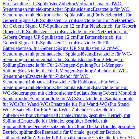
Für Twinline UP-Spülkästen
Zubehör
Verbrauchsmaterial
WC-
Steuerungen mit elektronischer Spülauslösung
Ersatzteile für WC-
Steuerungen mit elektronischer Spülauslösung
Für Netzbetrieb, für
Geberit Sigma UP-Spülkästen 12 cm
Ersatzteile für Für Netzbetrieb,
für Geberit Sigma UP-Spülkästen 12 cm
Für Netzbetrieb, für Geberit
Omega UP-Spülkästen 12 cm
Ersatzteile für Für Netzbetrieb, für
Geberit Omega UP-Spülkästen 12 cm
Für Batteriebetrieb, für
Geberit Sigma UP-Spülkästen 12 cm
Ersatzteile für Für
Batteriebetrieb, für Geberit Sigma UP-Spülkästen 12 cm
WC-
Steuerungen mit pneumatischer Spülauslösung
Ersatzteile für WC-
Steuerungen mit pneumatischer Spülauslösung
Für 2-Mengen-
Spülung
Ersatzteile für Für 2-Mengen-Spülung
Für 1-Mengen-
Spülung
Ersatzteile für Für 1-Mengen-Spülung
Zubehör für WC-
Steuerungen
Ersatzteile für Zubehör für WC-
Steuerungen
Rohbausets
Ersatzteile für Rohbausets
Für WC-
Steuerungen mit elektronischer Spülauslösung
Ersatzteile für Für
WC-Steuerungen mit elektronischer Spülauslösung
Geberit Monolith
Sanitärmodule
Sanitärmodule für WCs
Ersatzteile für Sanitärmodule
für WCs
Für Wand-WCs
Ersatzteile für Für Wand-WCs
Für Stand-
WCs
Ersatzteile für Für Stand-WCs
Zubehör
Ersatzteile für
Zubehör
Verbrauchsmaterial
Urinale
Urinale, gespülter Betrieb, mit
Spülrand
Ersatzteile für Urinale, gespülter Betrieb, mit
Spülrand
Ohne Deckel
Ersatzteile für Ohne Deckel
Urinale, gespülter
Betrieb, spülrandlos
Ersatzteile für Urinale, gespülter Betrieb,
spülrandlos
Für AP- oder UP-Urinalsteuerung
Ersatzteile für Für AP-