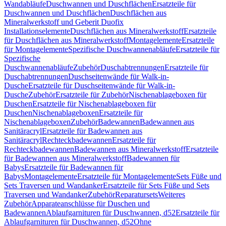
Wandabläufe
Duschwannen und Duschflächen
Ersatzteile für
Duschwannen und Duschflächen
Duschflächen aus
Mineralwerkstoff und Geberit Duofix
Installationselemente
Duschflächen aus Mineralwerkstoff
Ersatzteile
für Duschflächen aus Mineralwerkstoff
Montagelemente
Ersatzteile
für Montagelemente
Spezifische Duschwannenabläufe
Ersatzteile für
Spezifische
Duschwannenabläufe
Zubehör
Duschabtrennungen
Ersatzteile für
Duschabtrennungen
Duschseitenwände für Walk-in-
Dusche
Ersatzteile für Duschseitenwände für Walk-in-
Dusche
Zubehör
Ersatzteile für Zubehör
Nischenablageboxen für
Duschen
Ersatzteile für Nischenablageboxen für
Duschen
Nischenablageboxen
Ersatzteile für
Nischenablageboxen
Zubehör
Badewannen
Badewannen aus
Sanitäracryl
Ersatzteile für Badewannen aus
Sanitäracryl
Rechteckbadewannen
Ersatzteile für
Rechteckbadewannen
Badewannen aus Mineralwerkstoff
Ersatzteile
für Badewannen aus Mineralwerkstoff
Badewannen für
Babys
Ersatzteile für Badewannen für
Babys
Montagelemente
Ersatzteile für Montagelemente
Sets Füße und
Sets Traversen und Wandanker
Ersatzteile für Sets Füße und Sets
Traversen und Wandanker
Zubehör
Reparatursets
Weiteres
Zubehör
Apparateanschlüsse für Duschen und
Badewannen
Ablaufgarnituren für Duschwannen, d52
Ersatzteile für
Ablaufgarnituren für Duschwannen, d52
Ohne