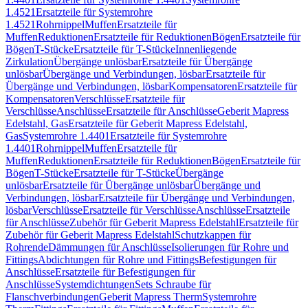
1.4521
Ersatzteile für Systemrohre
1.4521
Rohrnippel
Muffen
Ersatzteile für
Muffen
Reduktionen
Ersatzteile für Reduktionen
Bögen
Ersatzteile für
Bögen
T-Stücke
Ersatzteile für T-Stücke
Innenliegende
Zirkulation
Übergänge unlösbar
Ersatzteile für Übergänge
unlösbar
Übergänge und Verbindungen, lösbar
Ersatzteile für
Übergänge und Verbindungen, lösbar
Kompensatoren
Ersatzteile für
Kompensatoren
Verschlüsse
Ersatzteile für
Verschlüsse
Anschlüsse
Ersatzteile für Anschlüsse
Geberit Mapress
Edelstahl, Gas
Ersatzteile für Geberit Mapress Edelstahl,
Gas
Systemrohre 1.4401
Ersatzteile für Systemrohre
1.4401
Rohrnippel
Muffen
Ersatzteile für
Muffen
Reduktionen
Ersatzteile für Reduktionen
Bögen
Ersatzteile für
Bögen
T-Stücke
Ersatzteile für T-Stücke
Übergänge
unlösbar
Ersatzteile für Übergänge unlösbar
Übergänge und
Verbindungen, lösbar
Ersatzteile für Übergänge und Verbindungen,
lösbar
Verschlüsse
Ersatzteile für Verschlüsse
Anschlüsse
Ersatzteile
für Anschlüsse
Zubehör für Geberit Mapress Edelstahl
Ersatzteile für
Zubehör für Geberit Mapress Edelstahl
Schutzkappen für
Rohrende
Dämmungen für Anschlüsse
Isolierungen für Rohre und
Fittings
Abdichtungen für Rohre und Fittings
Befestigungen für
Anschlüsse
Ersatzteile für Befestigungen für
Anschlüsse
Systemdichtungen
Sets Schraube für
Flanschverbindungen
Geberit Mapress Therm
Systemrohre