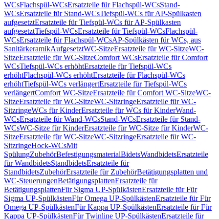
WCs
Flachspül-WCs
Ersatzteile für Flachspül-WCs
Stand-
WCs
Ersatzteile für Stand-WCs
Tiefspül-WCs für AP-Spülkasten
aufgesetzt
Ersatzteile für Tiefspül-WCs für AP-Spülkasten
aufgesetzt
Tiefspül-WCs
Ersatzteile für Tiefspül-WCs
Flachspül-
WCs
Ersatzteile für Flachspül-WCs
AP-Spülkästen für WCs, aus
Sanitärkeramik
Aufgesetzt
WC-Sitze
Ersatzteile für WC-Sitze
WC-
Sitze
Ersatzteile für WC-Sitze
Comfort WCs
Ersatzteile für Comfort
WCs
Tiefspül-WCs erhöht
Ersatzteile für Tiefspül-WCs
erhöht
Flachspül-WCs erhöht
Ersatzteile für Flachspül-WCs
erhöht
Tiefspül-WCs verlängert
Ersatzteile für Tiefspül-WCs
verlängert
Comfort WC-Sitze
Ersatzteile für Comfort WC-Sitze
WC-
Sitze
Ersatzteile für WC-Sitze
WC-Sitzringe
Ersatzteile für WC-
Sitzringe
WCs für Kinder
Ersatzteile für WCs für Kinder
Wand-
WCs
Ersatzteile für Wand-WCs
Stand-WCs
Ersatzteile für Stand-
WCs
WC-Sitze für Kinder
Ersatzteile für WC-Sitze für Kinder
WC-
Sitze
Ersatzteile für WC-Sitze
WC-Sitzringe
Ersatzteile für WC-
Sitzringe
Hock-WCs
Mit
Spülung
Zubehör
Befestigungsmaterial
Bidets
Wandbidets
Ersatzteile
für Wandbidets
Standbidets
Ersatzteile für
Standbidets
Zubehör
Ersatzteile für Zubehör
Betätigungsplatten und
WC-Steuerungen
Betätigungsplatten
Ersatzteile für
Betätigungsplatten
Für Sigma UP-Spülkästen
Ersatzteile für Für
Sigma UP-Spülkästen
Für Omega UP-Spülkästen
Ersatzteile für Für
Omega UP-Spülkästen
Für Kappa UP-Spülkästen
Ersatzteile für Für
Kappa UP-Spülkästen
Für Twinline UP-Spülkästen
Ersatzteile für