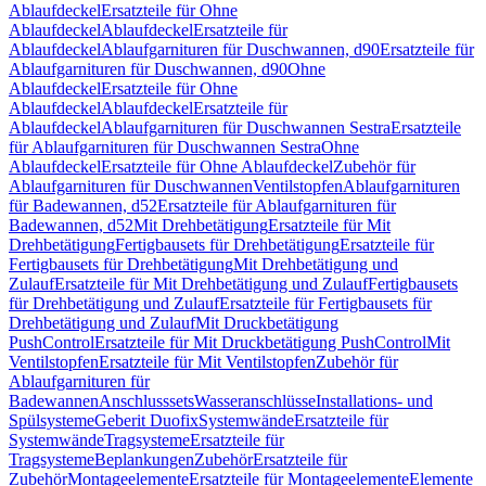
Ablaufdeckel
Ersatzteile für Ohne
Ablaufdeckel
Ablaufdeckel
Ersatzteile für
Ablaufdeckel
Ablaufgarnituren für Duschwannen, d90
Ersatzteile für
Ablaufgarnituren für Duschwannen, d90
Ohne
Ablaufdeckel
Ersatzteile für Ohne
Ablaufdeckel
Ablaufdeckel
Ersatzteile für
Ablaufdeckel
Ablaufgarnituren für Duschwannen Sestra
Ersatzteile
für Ablaufgarnituren für Duschwannen Sestra
Ohne
Ablaufdeckel
Ersatzteile für Ohne Ablaufdeckel
Zubehör für
Ablaufgarnituren für Duschwannen
Ventilstopfen
Ablaufgarnituren
für Badewannen, d52
Ersatzteile für Ablaufgarnituren für
Badewannen, d52
Mit Drehbetätigung
Ersatzteile für Mit
Drehbetätigung
Fertigbausets für Drehbetätigung
Ersatzteile für
Fertigbausets für Drehbetätigung
Mit Drehbetätigung und
Zulauf
Ersatzteile für Mit Drehbetätigung und Zulauf
Fertigbausets
für Drehbetätigung und Zulauf
Ersatzteile für Fertigbausets für
Drehbetätigung und Zulauf
Mit Druckbetätigung
PushControl
Ersatzteile für Mit Druckbetätigung PushControl
Mit
Ventilstopfen
Ersatzteile für Mit Ventilstopfen
Zubehör für
Ablaufgarnituren für
Badewannen
Anschlusssets
Wasseranschlüsse
Installations- und
Spülsysteme
Geberit Duofix
Systemwände
Ersatzteile für
Systemwände
Tragsysteme
Ersatzteile für
Tragsysteme
Beplankungen
Zubehör
Ersatzteile für
Zubehör
Montageelemente
Ersatzteile für Montageelemente
Elemente