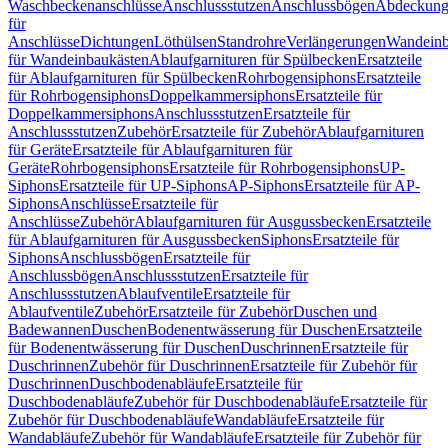
Waschbeckenanschlüsse
Anschlussstutzen
Anschlussbögen
Abdeckung
für
Anschlüsse
Dichtungen
Löthülsen
Standrohre
Verlängerungen
Wandeinb
für Wandeinbaukästen
Ablaufgarnituren für Spülbecken
Ersatzteile
für Ablaufgarnituren für Spülbecken
Rohrbogensiphons
Ersatzteile
für Rohrbogensiphons
Doppelkammersiphons
Ersatzteile für
Doppelkammersiphons
Anschlussstutzen
Ersatzteile für
Anschlussstutzen
Zubehör
Ersatzteile für Zubehör
Ablaufgarnituren
für Geräte
Ersatzteile für Ablaufgarnituren für
Geräte
Rohrbogensiphons
Ersatzteile für Rohrbogensiphons
UP-
Siphons
Ersatzteile für UP-Siphons
AP-Siphons
Ersatzteile für AP-
Siphons
Anschlüsse
Ersatzteile für
Anschlüsse
Zubehör
Ablaufgarnituren für Ausgussbecken
Ersatzteile
für Ablaufgarnituren für Ausgussbecken
Siphons
Ersatzteile für
Siphons
Anschlussbögen
Ersatzteile für
Anschlussbögen
Anschlussstutzen
Ersatzteile für
Anschlussstutzen
Ablaufventile
Ersatzteile für
Ablaufventile
Zubehör
Ersatzteile für Zubehör
Duschen und
Badewannen
Duschen
Bodenentwässerung für Duschen
Ersatzteile
für Bodenentwässerung für Duschen
Duschrinnen
Ersatzteile für
Duschrinnen
Zubehör für Duschrinnen
Ersatzteile für Zubehör für
Duschrinnen
Duschbodenabläufe
Ersatzteile für
Duschbodenabläufe
Zubehör für Duschbodenabläufe
Ersatzteile für
Zubehör für Duschbodenabläufe
Wandabläufe
Ersatzteile für
Wandabläufe
Zubehör für Wandabläufe
Ersatzteile für Zubehör für