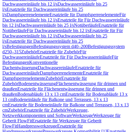
Dachwassereinläufe bis 12 l/s
Dachwassereinläufe bis 25
l/s
Ersatzteile für Dachwassereinläufe bis 25
l/s
Dampfsperrenelemente
Ersatzteile für Dampfsperrenelemente
Für
Dachwassereinläufe bis 12 l/s
Ersatzteile für Für Dachwassereinläufe
bis 12 l/s
Dachwassereinläufe bis 25 l/s
Notüberläufe
Ersatzteile für
Notüberläufe
Für Dachwassereinläufe bis 12 l/s
Ersatzteile für Für
Dachwassereinläufe bis 12 l/s
Dachwassereinläufe bis 25
l/s
Ersatzteile für Dachwassereinläufe bis 25
l/s
Befestigungen
Befestigungssystem d40–200
Befestigungssystem
d250–315
Zubehör
Ersatzteile für Zubehör
Für
Dachwassereinläufe
Ersatzteile für Für Dachwassereinläufe
Für
Befestigungen
Konventionelle
Dachentwässerung
Dachwassereinläufe
Ersatzteile für
Dachwassereinläufe
Dampfsperrenelemente
Ersatzteile für
Dampfsperrenelemente
Zubehör
Ersatzteile für
Zubehör
Bodenentwässerung
Flächenentwässerung für drinnen und
draußen
Ersatzteile für Flächenentwässerung für drinnen und
draußen
Bodenabläufe 13 x 13 cm
Ersatzteile für Bodenabläufe 13 x
13 cm
Bodeneinläufe für Balkone und Terrassen, 13 x 13
cm
Ersatzteile für Bodeneinläufe für Balkone und Terrassen, 13 x 13
cm
Zubehör
Ersatzteile für Zubehör
Werkzeuge,
Netzwerkkomponenten und Software
Werkzeuge
Werkzeuge für
Geberit FlowFit
Ersatzteile für Werkzeuge für Geberit
FlowFit
Handpresswerkzeuge
Ersatzteile für
Handpresswerkzeuge
Presswerkzeuge Kompatibilität [1]
Ersatzteile