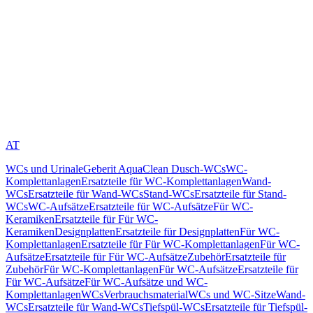
AT
WCs und Urinale
Geberit AquaClean Dusch-WCs
WC-
Komplettanlagen
Ersatzteile für WC-Komplettanlagen
Wand-
WCs
Ersatzteile für Wand-WCs
Stand-WCs
Ersatzteile für Stand-
WCs
WC-Aufsätze
Ersatzteile für WC-Aufsätze
Für WC-
Keramiken
Ersatzteile für Für WC-
Keramiken
Designplatten
Ersatzteile für Designplatten
Für WC-
Komplettanlagen
Ersatzteile für Für WC-Komplettanlagen
Für WC-
Aufsätze
Ersatzteile für Für WC-Aufsätze
Zubehör
Ersatzteile für
Zubehör
Für WC-Komplettanlagen
Für WC-Aufsätze
Ersatzteile für
Für WC-Aufsätze
Für WC-Aufsätze und WC-
Komplettanlagen
WCs
Verbrauchsmaterial
WCs und WC-Sitze
Wand-
WCs
Ersatzteile für Wand-WCs
Tiefspül-WCs
Ersatzteile für Tiefspül-