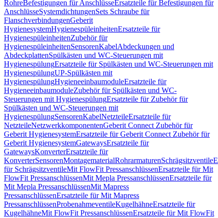
Rohre
Befestigungen für Anschlüsse
Ersatzteile für Befestigungen für
Anschlüsse
Systemdichtungen
Sets Schraube für
Flanschverbindungen
Geberit
Hygienesystem
Hygienespüleinheiten
Ersatzteile für
Hygienespüleinheiten
Zubehör für
Hygienespüleinheiten
Sensoren
Kabel
Abdeckungen und
Abdeckplatten
Spülkästen und WC-Steuerungen mit
Hygienespülung
Ersatzteile für Spülkästen und WC-Steuerungen mit
Hygienespülung
UP-Spülkästen mit
Hygienespülung
Hygieneeinbaumodule
Ersatzteile für
Hygieneeinbaumodule
Zubehör für Spülkästen und WC-
Steuerungen mit Hygienespülung
Ersatzteile für Zubehör für
Spülkästen und WC-Steuerungen mit
Hygienespülung
Sensoren
Kabel
Netzteile
Ersatzteile für
Netzteile
Netzwerkkomponenten
Geberit Connect Zubehör für
Geberit Hygienesystem
Ersatzteile für Geberit Connect Zubehör für
Geberit Hygienesystem
Gateways
Ersatzteile für
Gateways
Konverter
Ersatzteile für
Konverter
Sensoren
Montagematerial
Rohrarmaturen
Schrägsitzventile
E
für Schrägsitzventile
Mit FlowFit Pressanschlüssen
Ersatzteile für Mit
FlowFit Pressanschlüssen
Mit Mepla Pressanschlüssen
Ersatzteile für
Mit Mepla Pressanschlüssen
Mit Mapress
Pressanschlüssen
Ersatzteile für Mit Mapress
Pressanschlüssen
Probenahmeventile
Kugelhähne
Ersatzteile für
Kugelhähne
Mit FlowFit Pressanschlüssen
Ersatzteile für Mit FlowFit