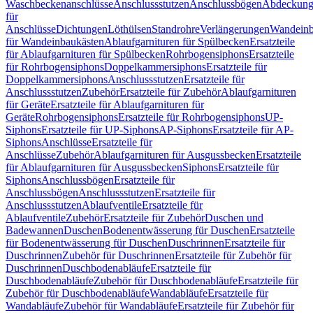
Waschbeckenanschlüsse
Anschlussstutzen
Anschlussbögen
Abdeckung
für
Anschlüsse
Dichtungen
Löthülsen
Standrohre
Verlängerungen
Wandeinb
für Wandeinbaukästen
Ablaufgarnituren für Spülbecken
Ersatzteile
für Ablaufgarnituren für Spülbecken
Rohrbogensiphons
Ersatzteile
für Rohrbogensiphons
Doppelkammersiphons
Ersatzteile für
Doppelkammersiphons
Anschlussstutzen
Ersatzteile für
Anschlussstutzen
Zubehör
Ersatzteile für Zubehör
Ablaufgarnituren
für Geräte
Ersatzteile für Ablaufgarnituren für
Geräte
Rohrbogensiphons
Ersatzteile für Rohrbogensiphons
UP-
Siphons
Ersatzteile für UP-Siphons
AP-Siphons
Ersatzteile für AP-
Siphons
Anschlüsse
Ersatzteile für
Anschlüsse
Zubehör
Ablaufgarnituren für Ausgussbecken
Ersatzteile
für Ablaufgarnituren für Ausgussbecken
Siphons
Ersatzteile für
Siphons
Anschlussbögen
Ersatzteile für
Anschlussbögen
Anschlussstutzen
Ersatzteile für
Anschlussstutzen
Ablaufventile
Ersatzteile für
Ablaufventile
Zubehör
Ersatzteile für Zubehör
Duschen und
Badewannen
Duschen
Bodenentwässerung für Duschen
Ersatzteile
für Bodenentwässerung für Duschen
Duschrinnen
Ersatzteile für
Duschrinnen
Zubehör für Duschrinnen
Ersatzteile für Zubehör für
Duschrinnen
Duschbodenabläufe
Ersatzteile für
Duschbodenabläufe
Zubehör für Duschbodenabläufe
Ersatzteile für
Zubehör für Duschbodenabläufe
Wandabläufe
Ersatzteile für
Wandabläufe
Zubehör für Wandabläufe
Ersatzteile für Zubehör für