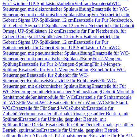
Für Twinline UP-Spülkästen
Zubehör
Verbrauchsmaterial
WC-
Steuerungen mit elektronischer Spülauslösung
Ersatzteile für WC-
Steuerungen mit elektronischer Spülauslösung
Für Netzbetrieb, für
Geberit Sigma UP-Spülkästen 12 cm
Ersatzteile für Für Netzbetrieb,
für Geberit Sigma UP-Spülkästen 12 cm
Für Netzbetrieb, für Geberit
Omega UP-Spülkästen 12 cm
Ersatzteile für Für Netzbetrieb, für
Geberit Omega UP-Spülkästen 12 cm
Für Batteriebetrieb, für
Geberit Sigma UP-Spülkästen 12 cm
Ersatzteile für Für
Batteriebetrieb, für Geberit Sigma UP-Spülkästen 12 cm
WC-
Steuerungen mit pneumatischer Spülauslösung
Ersatzteile für WC-
Steuerungen mit pneumatischer Spülauslösung
Für 2-Mengen-
Spülung
Ersatzteile für Für 2-Mengen-Spülung
Für 1-Mengen-
Spülung
Ersatzteile für Für 1-Mengen-Spülung
Zubehör für WC-
Steuerungen
Ersatzteile für Zubehör für WC-
Steuerungen
Rohbausets
Ersatzteile für Rohbausets
Für WC-
Steuerungen mit elektronischer Spülauslösung
Ersatzteile für Für
WC-Steuerungen mit elektronischer Spülauslösung
Geberit Monolith
Sanitärmodule
Sanitärmodule für WCs
Ersatzteile für Sanitärmodule
für WCs
Für Wand-WCs
Ersatzteile für Für Wand-WCs
Für Stand-
WCs
Ersatzteile für Für Stand-WCs
Zubehör
Ersatzteile für
Zubehör
Verbrauchsmaterial
Urinale
Urinale, gespülter Betrieb, mit
Spülrand
Ersatzteile für Urinale, gespülter Betrieb, mit
Spülrand
Ohne Deckel
Ersatzteile für Ohne Deckel
Urinale, gespülter
Betrieb, spülrandlos
Ersatzteile für Urinale, gespülter Betrieb,
spülrandlos
Für AP- oder UP-Urinalsteuerung
Ersatzteile für Für AP-