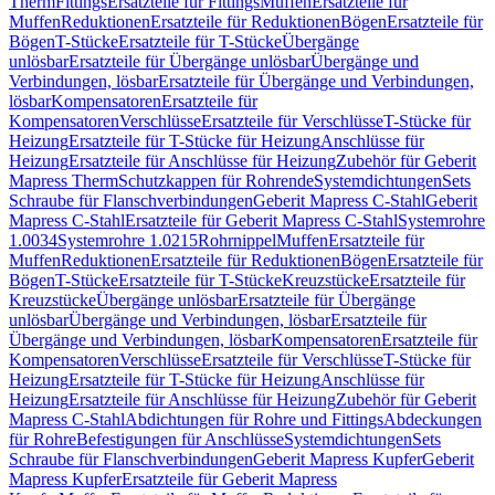
Therm
Fittings
Ersatzteile für Fittings
Muffen
Ersatzteile für
Muffen
Reduktionen
Ersatzteile für Reduktionen
Bögen
Ersatzteile für
Bögen
T-Stücke
Ersatzteile für T-Stücke
Übergänge
unlösbar
Ersatzteile für Übergänge unlösbar
Übergänge und
Verbindungen, lösbar
Ersatzteile für Übergänge und Verbindungen,
lösbar
Kompensatoren
Ersatzteile für
Kompensatoren
Verschlüsse
Ersatzteile für Verschlüsse
T-Stücke für
Heizung
Ersatzteile für T-Stücke für Heizung
Anschlüsse für
Heizung
Ersatzteile für Anschlüsse für Heizung
Zubehör für Geberit
Mapress Therm
Schutzkappen für Rohrende
Systemdichtungen
Sets
Schraube für Flanschverbindungen
Geberit Mapress C-Stahl
Geberit
Mapress C-Stahl
Ersatzteile für Geberit Mapress C-Stahl
Systemrohre
1.0034
Systemrohre 1.0215
Rohrnippel
Muffen
Ersatzteile für
Muffen
Reduktionen
Ersatzteile für Reduktionen
Bögen
Ersatzteile für
Bögen
T-Stücke
Ersatzteile für T-Stücke
Kreuzstücke
Ersatzteile für
Kreuzstücke
Übergänge unlösbar
Ersatzteile für Übergänge
unlösbar
Übergänge und Verbindungen, lösbar
Ersatzteile für
Übergänge und Verbindungen, lösbar
Kompensatoren
Ersatzteile für
Kompensatoren
Verschlüsse
Ersatzteile für Verschlüsse
T-Stücke für
Heizung
Ersatzteile für T-Stücke für Heizung
Anschlüsse für
Heizung
Ersatzteile für Anschlüsse für Heizung
Zubehör für Geberit
Mapress C-Stahl
Abdichtungen für Rohre und Fittings
Abdeckungen
für Rohre
Befestigungen für Anschlüsse
Systemdichtungen
Sets
Schraube für Flanschverbindungen
Geberit Mapress Kupfer
Geberit
Mapress Kupfer
Ersatzteile für Geberit Mapress