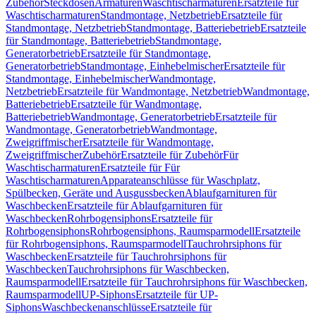
Zubehör
Steckdosen
Armaturen
Waschtischarmaturen
Ersatzteile für
Waschtischarmaturen
Standmontage, Netzbetrieb
Ersatzteile für
Standmontage, Netzbetrieb
Standmontage, Batteriebetrieb
Ersatzteile
für Standmontage, Batteriebetrieb
Standmontage,
Generatorbetrieb
Ersatzteile für Standmontage,
Generatorbetrieb
Standmontage, Einhebelmischer
Ersatzteile für
Standmontage, Einhebelmischer
Wandmontage,
Netzbetrieb
Ersatzteile für Wandmontage, Netzbetrieb
Wandmontage,
Batteriebetrieb
Ersatzteile für Wandmontage,
Batteriebetrieb
Wandmontage, Generatorbetrieb
Ersatzteile für
Wandmontage, Generatorbetrieb
Wandmontage,
Zweigriffmischer
Ersatzteile für Wandmontage,
Zweigriffmischer
Zubehör
Ersatzteile für Zubehör
Für
Waschtischarmaturen
Ersatzteile für Für
Waschtischarmaturen
Apparateanschlüsse für Waschplatz,
Spülbecken, Geräte und Ausgussbecken
Ablaufgarnituren für
Waschbecken
Ersatzteile für Ablaufgarnituren für
Waschbecken
Rohrbogensiphons
Ersatzteile für
Rohrbogensiphons
Rohrbogensiphons, Raumsparmodell
Ersatzteile
für Rohrbogensiphons, Raumsparmodell
Tauchrohrsiphons für
Waschbecken
Ersatzteile für Tauchrohrsiphons für
Waschbecken
Tauchrohrsiphons für Waschbecken,
Raumsparmodell
Ersatzteile für Tauchrohrsiphons für Waschbecken,
Raumsparmodell
UP-Siphons
Ersatzteile für UP-
Siphons
Waschbeckenanschlüsse
Ersatzteile für