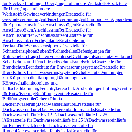
für Steckverbindungen
Übergänge auf andere Werkstoffe
Ersatzteile
für Übergänge auf andere
Werkstoffe
Gewindeverbindungen
Ersatzteile für
Gewindeverbindungen
Flanschverbindungen
Bundbüchsen
Apparatean
für Apparateanschlüsse
Anschlussbögen
Ersatzteile für
Anschlussbögen
Anschlussmuffen
Ersatzteile für
Anschlussmuffen
Anschlussstutzen
Ersatzteile für
Anschlussstutzen
Fertigabläufe
Ersatzteile für
Fertigabläufe
Schneckensiphons
Ersatzteile für
Schneckensiphons
Zubehör
Rohrschellen
Befestigungen für
Rohrschellen
Tragschalen
Verschlüsse
Dichtungen
Bauschutze
Verbrauc
Schallschutz und Feuchtigkeitsschutz
Brandschutz
Ersatzteile für
Brandschutz
Brandschutz für Entwässerungssysteme
Ersatzteile für
Brandschutz für Entwässerungssysteme
Schallschutz
Dämmungen
zur Körperschallentkopplung
Dämmungen zur
Körperschallentkopplung und
Luftschalldämmung
Feuchtigkeitsschutz
Abdichtungen
Lüftungsventile
für Entwässerung
Belüftungsventile
Ersatzteile für
Belüftungsventile
Geberit Pluvia
Dachentwässerung
Dachwassereinläufe
Ersatzteile für
Dachwassereinläufe
Dachwassereinläufe bis 12 l/s
Ersatzteile für
Dachwassereinläufe bis 12 l/s
Dachwassereinläufe bis 25
l/s
Ersatzteile für Dachwassereinläufe bis 25 l/s
Dachwassereinläufe
für Rinnen
Ersatzteile für Dachwassereinläufe für
Rinnen
Dachwassereinläufe bis 12 l/s
Ersatzteile für