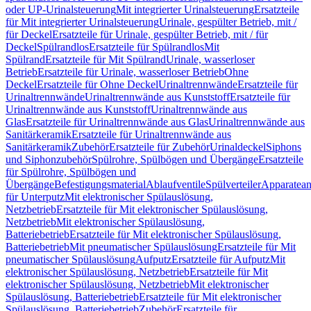
oder UP-Urinalsteuerung
Mit integrierter Urinalsteuerung
Ersatzteile
für Mit integrierter Urinalsteuerung
Urinale, gespülter Betrieb, mit /
für Deckel
Ersatzteile für Urinale, gespülter Betrieb, mit / für
Deckel
Spülrandlos
Ersatzteile für Spülrandlos
Mit
Spülrand
Ersatzteile für Mit Spülrand
Urinale, wasserloser
Betrieb
Ersatzteile für Urinale, wasserloser Betrieb
Ohne
Deckel
Ersatzteile für Ohne Deckel
Urinaltrennwände
Ersatzteile für
Urinaltrennwände
Urinaltrennwände aus Kunststoff
Ersatzteile für
Urinaltrennwände aus Kunststoff
Urinaltrennwände aus
Glas
Ersatzteile für Urinaltrennwände aus Glas
Urinaltrennwände aus
Sanitärkeramik
Ersatzteile für Urinaltrennwände aus
Sanitärkeramik
Zubehör
Ersatzteile für Zubehör
Urinaldeckel
Siphons
und Siphonzubehör
Spülrohre, Spülbögen und Übergänge
Ersatzteile
für Spülrohre, Spülbögen und
Übergänge
Befestigungsmaterial
Ablaufventile
Spülverteiler
Apparatean
für Unterputz
Mit elektronischer Spülauslösung,
Netzbetrieb
Ersatzteile für Mit elektronischer Spülauslösung,
Netzbetrieb
Mit elektronischer Spülauslösung,
Batteriebetrieb
Ersatzteile für Mit elektronischer Spülauslösung,
Batteriebetrieb
Mit pneumatischer Spülauslösung
Ersatzteile für Mit
pneumatischer Spülauslösung
Aufputz
Ersatzteile für Aufputz
Mit
elektronischer Spülauslösung, Netzbetrieb
Ersatzteile für Mit
elektronischer Spülauslösung, Netzbetrieb
Mit elektronischer
Spülauslösung, Batteriebetrieb
Ersatzteile für Mit elektronischer
Spülauslösung, Batteriebetrieb
Zubehör
Ersatzteile für