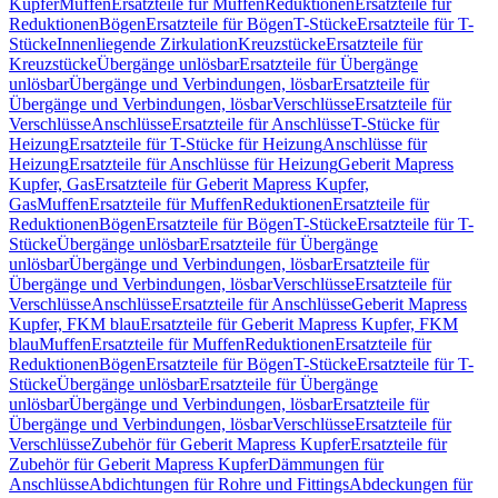
Kupfer
Muffen
Ersatzteile für Muffen
Reduktionen
Ersatzteile für
Reduktionen
Bögen
Ersatzteile für Bögen
T-Stücke
Ersatzteile für T-
Stücke
Innenliegende Zirkulation
Kreuzstücke
Ersatzteile für
Kreuzstücke
Übergänge unlösbar
Ersatzteile für Übergänge
unlösbar
Übergänge und Verbindungen, lösbar
Ersatzteile für
Übergänge und Verbindungen, lösbar
Verschlüsse
Ersatzteile für
Verschlüsse
Anschlüsse
Ersatzteile für Anschlüsse
T-Stücke für
Heizung
Ersatzteile für T-Stücke für Heizung
Anschlüsse für
Heizung
Ersatzteile für Anschlüsse für Heizung
Geberit Mapress
Kupfer, Gas
Ersatzteile für Geberit Mapress Kupfer,
Gas
Muffen
Ersatzteile für Muffen
Reduktionen
Ersatzteile für
Reduktionen
Bögen
Ersatzteile für Bögen
T-Stücke
Ersatzteile für T-
Stücke
Übergänge unlösbar
Ersatzteile für Übergänge
unlösbar
Übergänge und Verbindungen, lösbar
Ersatzteile für
Übergänge und Verbindungen, lösbar
Verschlüsse
Ersatzteile für
Verschlüsse
Anschlüsse
Ersatzteile für Anschlüsse
Geberit Mapress
Kupfer, FKM blau
Ersatzteile für Geberit Mapress Kupfer, FKM
blau
Muffen
Ersatzteile für Muffen
Reduktionen
Ersatzteile für
Reduktionen
Bögen
Ersatzteile für Bögen
T-Stücke
Ersatzteile für T-
Stücke
Übergänge unlösbar
Ersatzteile für Übergänge
unlösbar
Übergänge und Verbindungen, lösbar
Ersatzteile für
Übergänge und Verbindungen, lösbar
Verschlüsse
Ersatzteile für
Verschlüsse
Zubehör für Geberit Mapress Kupfer
Ersatzteile für
Zubehör für Geberit Mapress Kupfer
Dämmungen für
Anschlüsse
Abdichtungen für Rohre und Fittings
Abdeckungen für