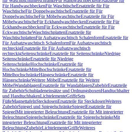
für Waschtischunterschränke
Für Handwaschbecken
Ersatzteile für
Für Handwaschbecken
Für Waschtische
Ersatzteile für Für
Waschtische
Für Doppelwaschtische
Ersatzteile für Für
Doppelwaschtische
Für Möbelwaschtische
Ersatzteile für Für
Möbelwaschtische
Für Eckhandwaschbecken
Ersatzteile für Für
Eckhandwaschbecken
Für Eckwaschtische
Ersatzteile für Für
Eckwaschtische
Waschtischplatten
Ersatzteile für
Waschtischplatten
Für Aufsatzwaschtisch Schalenform
Ersatzteile für
Für Aufsatzwaschtisch Schalenform
Für Aufsatzwaschtisch
rechteckig
Ersatzteile für Für Aufsatzwaschtisch
rechteckig
Seitenschränke
Ersatzteile für Seitenschränke
Niedrige
Seitenschränke
Ersatzteile für Niedrige
Seitenschränke
Hochschränke
Ersatzteile für
Hochschränke
Mittelhochschränke
Ersatzteile für
Mittelhochschränke
Hängeschränke
Ersatzteile für
Hängeschränke
Weitere Möbel
Ersatzteile für Weitere
Möbel
Wandablagen
Ersatzteile für Wandablagen
Zubehör
Ersatzteile
für Zubehör
Schubladeneinsätze und Ordnungsboxen
Handtuchhalter
und Handtuchhaken
Lichtelemente
Griffe
Sets
Füße
Magnettafeln
Steckdosen
Ersatzteile für Steckdosen
Weiteres
Zubehör
Spiegel und Spiegelschränke
Spiegel
Ersatzteile für
Spiegel
Mit integrierter Beleuchtung
Ersatzteile für Mit integrierter
Beleuchtung
Spiegelschränke
Ersatzteile für Spiegelschränke
Mit
integrierter Beleuchtung
Ersatzteile für Mit integrierter
Beleuchtung
Zubehör
Lichtelemente
Griffe
Weiteres