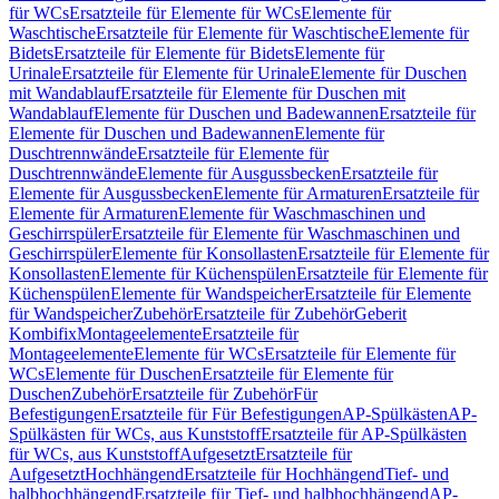
für WCs
Ersatzteile für Elemente für WCs
Elemente für
Waschtische
Ersatzteile für Elemente für Waschtische
Elemente für
Bidets
Ersatzteile für Elemente für Bidets
Elemente für
Urinale
Ersatzteile für Elemente für Urinale
Elemente für Duschen
mit Wandablauf
Ersatzteile für Elemente für Duschen mit
Wandablauf
Elemente für Duschen und Badewannen
Ersatzteile für
Elemente für Duschen und Badewannen
Elemente für
Duschtrennwände
Ersatzteile für Elemente für
Duschtrennwände
Elemente für Ausgussbecken
Ersatzteile für
Elemente für Ausgussbecken
Elemente für Armaturen
Ersatzteile für
Elemente für Armaturen
Elemente für Waschmaschinen und
Geschirrspüler
Ersatzteile für Elemente für Waschmaschinen und
Geschirrspüler
Elemente für Konsollasten
Ersatzteile für Elemente für
Konsollasten
Elemente für Küchenspülen
Ersatzteile für Elemente für
Küchenspülen
Elemente für Wandspeicher
Ersatzteile für Elemente
für Wandspeicher
Zubehör
Ersatzteile für Zubehör
Geberit
Kombifix
Montageelemente
Ersatzteile für
Montageelemente
Elemente für WCs
Ersatzteile für Elemente für
WCs
Elemente für Duschen
Ersatzteile für Elemente für
Duschen
Zubehör
Ersatzteile für Zubehör
Für
Befestigungen
Ersatzteile für Für Befestigungen
AP-Spülkästen
AP-
Spülkästen für WCs, aus Kunststoff
Ersatzteile für AP-Spülkästen
für WCs, aus Kunststoff
Aufgesetzt
Ersatzteile für
Aufgesetzt
Hochhängend
Ersatzteile für Hochhängend
Tief- und
halbhochhängend
Ersatzteile für Tief- und halbhochhängend
AP-