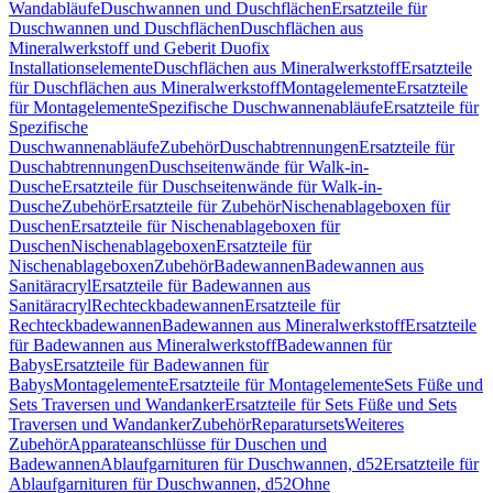
Wandabläufe
Duschwannen und Duschflächen
Ersatzteile für
Duschwannen und Duschflächen
Duschflächen aus
Mineralwerkstoff und Geberit Duofix
Installationselemente
Duschflächen aus Mineralwerkstoff
Ersatzteile
für Duschflächen aus Mineralwerkstoff
Montagelemente
Ersatzteile
für Montagelemente
Spezifische Duschwannenabläufe
Ersatzteile für
Spezifische
Duschwannenabläufe
Zubehör
Duschabtrennungen
Ersatzteile für
Duschabtrennungen
Duschseitenwände für Walk-in-
Dusche
Ersatzteile für Duschseitenwände für Walk-in-
Dusche
Zubehör
Ersatzteile für Zubehör
Nischenablageboxen für
Duschen
Ersatzteile für Nischenablageboxen für
Duschen
Nischenablageboxen
Ersatzteile für
Nischenablageboxen
Zubehör
Badewannen
Badewannen aus
Sanitäracryl
Ersatzteile für Badewannen aus
Sanitäracryl
Rechteckbadewannen
Ersatzteile für
Rechteckbadewannen
Badewannen aus Mineralwerkstoff
Ersatzteile
für Badewannen aus Mineralwerkstoff
Badewannen für
Babys
Ersatzteile für Badewannen für
Babys
Montagelemente
Ersatzteile für Montagelemente
Sets Füße und
Sets Traversen und Wandanker
Ersatzteile für Sets Füße und Sets
Traversen und Wandanker
Zubehör
Reparatursets
Weiteres
Zubehör
Apparateanschlüsse für Duschen und
Badewannen
Ablaufgarnituren für Duschwannen, d52
Ersatzteile für
Ablaufgarnituren für Duschwannen, d52
Ohne