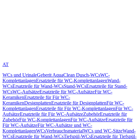
AT
WCs und Urinale
Geberit AquaClean Dusch-WCs
WC-
Komplettanlagen
Ersatzteile für WC-Komplettanlagen
Wand-
WCs
Ersatzteile für Wand-WCs
Stand-WCs
Ersatzteile für Stand-
WCs
WC-Aufsätze
Ersatzteile für WC-Aufsätze
Für WC-
Keramiken
Ersatzteile für Für WC-
Keramiken
Designplatten
Ersatzteile für Designplatten
Für WC-
Komplettanlagen
Ersatzteile für Für WC-Komplettanlagen
Für WC-
Aufsätze
Ersatzteile für Für WC-Aufsätze
Zubehör
Ersatzteile für
Zubehör
Für WC-Komplettanlagen
Für WC-Aufsätze
Ersatzteile für
Für WC-Aufsätze
Für WC-Aufsätze und WC-
Komplettanlagen
WCs
Verbrauchsmaterial
WCs und WC-Sitze
Wand-
WCs
Ersatzteile für Wand-WCs
Tiefspül-WCs
Ersatzteile für Tiefspül-