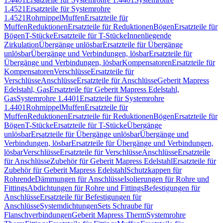
1.4521
Ersatzteile für Systemrohre
1.4521
Rohrnippel
Muffen
Ersatzteile für
Muffen
Reduktionen
Ersatzteile für Reduktionen
Bögen
Ersatzteile für
Bögen
T-Stücke
Ersatzteile für T-Stücke
Innenliegende
Zirkulation
Übergänge unlösbar
Ersatzteile für Übergänge
unlösbar
Übergänge und Verbindungen, lösbar
Ersatzteile für
Übergänge und Verbindungen, lösbar
Kompensatoren
Ersatzteile für
Kompensatoren
Verschlüsse
Ersatzteile für
Verschlüsse
Anschlüsse
Ersatzteile für Anschlüsse
Geberit Mapress
Edelstahl, Gas
Ersatzteile für Geberit Mapress Edelstahl,
Gas
Systemrohre 1.4401
Ersatzteile für Systemrohre
1.4401
Rohrnippel
Muffen
Ersatzteile für
Muffen
Reduktionen
Ersatzteile für Reduktionen
Bögen
Ersatzteile für
Bögen
T-Stücke
Ersatzteile für T-Stücke
Übergänge
unlösbar
Ersatzteile für Übergänge unlösbar
Übergänge und
Verbindungen, lösbar
Ersatzteile für Übergänge und Verbindungen,
lösbar
Verschlüsse
Ersatzteile für Verschlüsse
Anschlüsse
Ersatzteile
für Anschlüsse
Zubehör für Geberit Mapress Edelstahl
Ersatzteile für
Zubehör für Geberit Mapress Edelstahl
Schutzkappen für
Rohrende
Dämmungen für Anschlüsse
Isolierungen für Rohre und
Fittings
Abdichtungen für Rohre und Fittings
Befestigungen für
Anschlüsse
Ersatzteile für Befestigungen für
Anschlüsse
Systemdichtungen
Sets Schraube für
Flanschverbindungen
Geberit Mapress Therm
Systemrohre