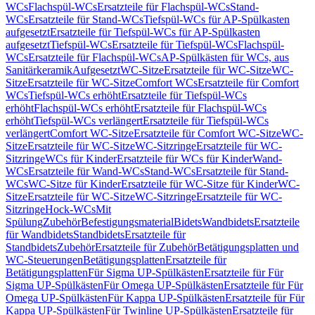
WCs
Flachspül-WCs
Ersatzteile für Flachspül-WCs
Stand-
WCs
Ersatzteile für Stand-WCs
Tiefspül-WCs für AP-Spülkasten
aufgesetzt
Ersatzteile für Tiefspül-WCs für AP-Spülkasten
aufgesetzt
Tiefspül-WCs
Ersatzteile für Tiefspül-WCs
Flachspül-
WCs
Ersatzteile für Flachspül-WCs
AP-Spülkästen für WCs, aus
Sanitärkeramik
Aufgesetzt
WC-Sitze
Ersatzteile für WC-Sitze
WC-
Sitze
Ersatzteile für WC-Sitze
Comfort WCs
Ersatzteile für Comfort
WCs
Tiefspül-WCs erhöht
Ersatzteile für Tiefspül-WCs
erhöht
Flachspül-WCs erhöht
Ersatzteile für Flachspül-WCs
erhöht
Tiefspül-WCs verlängert
Ersatzteile für Tiefspül-WCs
verlängert
Comfort WC-Sitze
Ersatzteile für Comfort WC-Sitze
WC-
Sitze
Ersatzteile für WC-Sitze
WC-Sitzringe
Ersatzteile für WC-
Sitzringe
WCs für Kinder
Ersatzteile für WCs für Kinder
Wand-
WCs
Ersatzteile für Wand-WCs
Stand-WCs
Ersatzteile für Stand-
WCs
WC-Sitze für Kinder
Ersatzteile für WC-Sitze für Kinder
WC-
Sitze
Ersatzteile für WC-Sitze
WC-Sitzringe
Ersatzteile für WC-
Sitzringe
Hock-WCs
Mit
Spülung
Zubehör
Befestigungsmaterial
Bidets
Wandbidets
Ersatzteile
für Wandbidets
Standbidets
Ersatzteile für
Standbidets
Zubehör
Ersatzteile für Zubehör
Betätigungsplatten und
WC-Steuerungen
Betätigungsplatten
Ersatzteile für
Betätigungsplatten
Für Sigma UP-Spülkästen
Ersatzteile für Für
Sigma UP-Spülkästen
Für Omega UP-Spülkästen
Ersatzteile für Für
Omega UP-Spülkästen
Für Kappa UP-Spülkästen
Ersatzteile für Für
Kappa UP-Spülkästen
Für Twinline UP-Spülkästen
Ersatzteile für