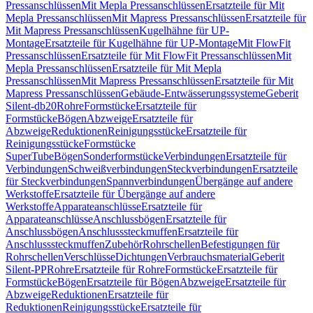
Pressanschlüssen
Mit Mepla Pressanschlüssen
Ersatzteile für Mit
Mepla Pressanschlüssen
Mit Mapress Pressanschlüssen
Ersatzteile für
Mit Mapress Pressanschlüssen
Kugelhähne für UP-
Montage
Ersatzteile für Kugelhähne für UP-Montage
Mit FlowFit
Pressanschlüssen
Ersatzteile für Mit FlowFit Pressanschlüssen
Mit
Mepla Pressanschlüssen
Ersatzteile für Mit Mepla
Pressanschlüssen
Mit Mapress Pressanschlüssen
Ersatzteile für Mit
Mapress Pressanschlüssen
Gebäude-Entwässerungssysteme
Geberit
Silent-db20
Rohre
Formstücke
Ersatzteile für
Formstücke
Bögen
Abzweige
Ersatzteile für
Abzweige
Reduktionen
Reinigungsstücke
Ersatzteile für
Reinigungsstücke
Formstücke
SuperTube
Bögen
Sonderformstücke
Verbindungen
Ersatzteile für
Verbindungen
Schweißverbindungen
Steckverbindungen
Ersatzteile
für Steckverbindungen
Spannverbindungen
Übergänge auf andere
Werkstoffe
Ersatzteile für Übergänge auf andere
Werkstoffe
Apparateanschlüsse
Ersatzteile für
Apparateanschlüsse
Anschlussbögen
Ersatzteile für
Anschlussbögen
Anschlusssteckmuffen
Ersatzteile für
Anschlusssteckmuffen
Zubehör
Rohrschellen
Befestigungen für
Rohrschellen
Verschlüsse
Dichtungen
Verbrauchsmaterial
Geberit
Silent-PP
Rohre
Ersatzteile für Rohre
Formstücke
Ersatzteile für
Formstücke
Bögen
Ersatzteile für Bögen
Abzweige
Ersatzteile für
Abzweige
Reduktionen
Ersatzteile für
Reduktionen
Reinigungsstücke
Ersatzteile für