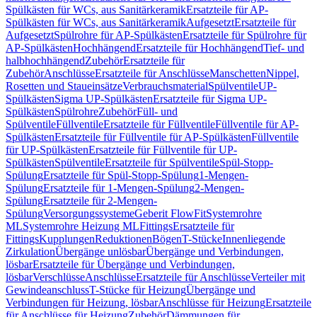
Spülkästen für WCs, aus Sanitärkeramik
Ersatzteile für AP-
Spülkästen für WCs, aus Sanitärkeramik
Aufgesetzt
Ersatzteile für
Aufgesetzt
Spülrohre für AP-Spülkästen
Ersatzteile für Spülrohre für
AP-Spülkästen
Hochhängend
Ersatzteile für Hochhängend
Tief- und
halbhochhängend
Zubehör
Ersatzteile für
Zubehör
Anschlüsse
Ersatzteile für Anschlüsse
Manschetten
Nippel,
Rosetten und Staueinsätze
Verbrauchsmaterial
Spülventile
UP-
Spülkästen
Sigma UP-Spülkästen
Ersatzteile für Sigma UP-
Spülkästen
Spülrohre
Zubehör
Füll- und
Spülventile
Füllventile
Ersatzteile für Füllventile
Füllventile für AP-
Spülkästen
Ersatzteile für Füllventile für AP-Spülkästen
Füllventile
für UP-Spülkästen
Ersatzteile für Füllventile für UP-
Spülkästen
Spülventile
Ersatzteile für Spülventile
Spül-Stopp-
Spülung
Ersatzteile für Spül-Stopp-Spülung
1-Mengen-
Spülung
Ersatzteile für 1-Mengen-Spülung
2-Mengen-
Spülung
Ersatzteile für 2-Mengen-
Spülung
Versorgungssysteme
Geberit FlowFit
Systemrohre
ML
Systemrohre Heizung ML
Fittings
Ersatzteile für
Fittings
Kupplungen
Reduktionen
Bögen
T-Stücke
Innenliegende
Zirkulation
Übergänge unlösbar
Übergänge und Verbindungen,
lösbar
Ersatzteile für Übergänge und Verbindungen,
lösbar
Verschlüsse
Anschlüsse
Ersatzteile für Anschlüsse
Verteiler mit
Gewindeanschluss
T-Stücke für Heizung
Übergänge und
Verbindungen für Heizung, lösbar
Anschlüsse für Heizung
Ersatzteile
für Anschlüsse für Heizung
Zubehör
Dämmungen für