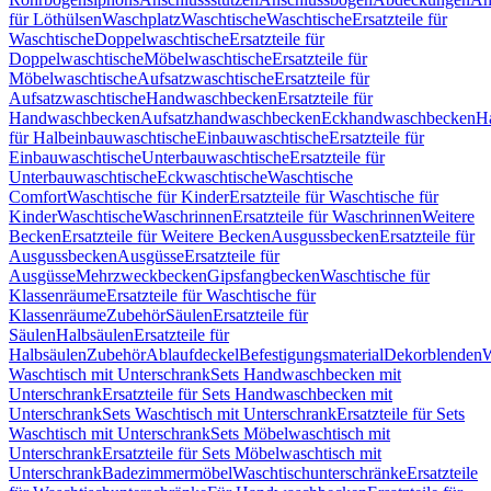
für Löthülsen
Waschplatz
Waschtische
Waschtische
Ersatzteile für
Waschtische
Doppelwaschtische
Ersatzteile für
Doppelwaschtische
Möbelwaschtische
Ersatzteile für
Möbelwaschtische
Aufsatzwaschtische
Ersatzteile für
Aufsatzwaschtische
Handwaschbecken
Ersatzteile für
Handwaschbecken
Aufsatzhandwaschbecken
Eckhandwaschbecken
H
für Halbeinbauwaschtische
Einbauwaschtische
Ersatzteile für
Einbauwaschtische
Unterbauwaschtische
Ersatzteile für
Unterbauwaschtische
Eckwaschtische
Waschtische
Comfort
Waschtische für Kinder
Ersatzteile für Waschtische für
Kinder
Waschtische
Waschrinnen
Ersatzteile für Waschrinnen
Weitere
Becken
Ersatzteile für Weitere Becken
Ausgussbecken
Ersatzteile für
Ausgussbecken
Ausgüsse
Ersatzteile für
Ausgüsse
Mehrzweckbecken
Gipsfangbecken
Waschtische für
Klassenräume
Ersatzteile für Waschtische für
Klassenräume
Zubehör
Säulen
Ersatzteile für
Säulen
Halbsäulen
Ersatzteile für
Halbsäulen
Zubehör
Ablaufdeckel
Befestigungsmaterial
Dekorblenden
W
Waschtisch mit Unterschrank
Sets Handwaschbecken mit
Unterschrank
Ersatzteile für Sets Handwaschbecken mit
Unterschrank
Sets Waschtisch mit Unterschrank
Ersatzteile für Sets
Waschtisch mit Unterschrank
Sets Möbelwaschtisch mit
Unterschrank
Ersatzteile für Sets Möbelwaschtisch mit
Unterschrank
Badezimmermöbel
Waschtischunterschränke
Ersatzteile