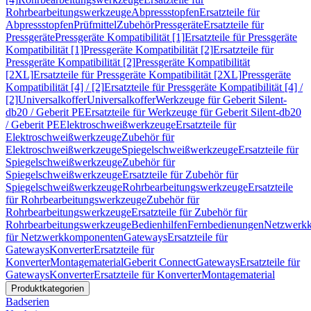
Rohrbearbeitungswerkzeuge
Abpressstopfen
Ersatzteile für
Abpressstopfen
Prüfmittel
Zubehör
Pressgeräte
Ersatzteile für
Pressgeräte
Pressgeräte Kompatibilität [1]
Ersatzteile für Pressgeräte
Kompatibilität [1]
Pressgeräte Kompatibilität [2]
Ersatzteile für
Pressgeräte Kompatibilität [2]
Pressgeräte Kompatibilität
[2XL]
Ersatzteile für Pressgeräte Kompatibilität [2XL]
Pressgeräte
Kompatibilität [4] / [2]
Ersatzteile für Pressgeräte Kompatibilität [4] /
[2]
Universalkoffer
Universalkoffer
Werkzeuge für Geberit Silent-
db20 / Geberit PE
Ersatzteile für Werkzeuge für Geberit Silent-db20
/ Geberit PE
Elektroschweißwerkzeuge
Ersatzteile für
Elektroschweißwerkzeuge
Zubehör für
Elektroschweißwerkzeuge
Spiegelschweißwerkzeuge
Ersatzteile für
Spiegelschweißwerkzeuge
Zubehör für
Spiegelschweißwerkzeuge
Ersatzteile für Zubehör für
Spiegelschweißwerkzeuge
Rohrbearbeitungswerkzeuge
Ersatzteile
für Rohrbearbeitungswerkzeuge
Zubehör für
Rohrbearbeitungswerkzeuge
Ersatzteile für Zubehör für
Rohrbearbeitungswerkzeuge
Bedienhilfen
Fernbedienungen
Netzwerk
für Netzwerkkomponenten
Gateways
Ersatzteile für
Gateways
Konverter
Ersatzteile für
Konverter
Montagematerial
Geberit Connect
Gateways
Ersatzteile für
Gateways
Konverter
Ersatzteile für Konverter
Montagematerial
Produktkategorien
Badserien