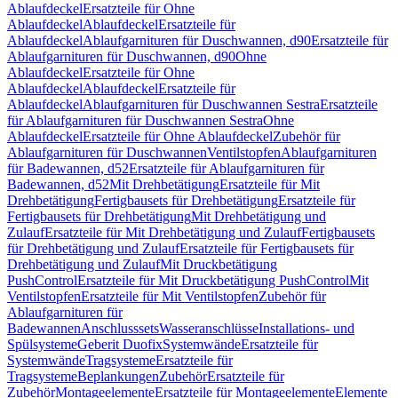
Ablaufdeckel
Ersatzteile für Ohne
Ablaufdeckel
Ablaufdeckel
Ersatzteile für
Ablaufdeckel
Ablaufgarnituren für Duschwannen, d90
Ersatzteile für
Ablaufgarnituren für Duschwannen, d90
Ohne
Ablaufdeckel
Ersatzteile für Ohne
Ablaufdeckel
Ablaufdeckel
Ersatzteile für
Ablaufdeckel
Ablaufgarnituren für Duschwannen Sestra
Ersatzteile
für Ablaufgarnituren für Duschwannen Sestra
Ohne
Ablaufdeckel
Ersatzteile für Ohne Ablaufdeckel
Zubehör für
Ablaufgarnituren für Duschwannen
Ventilstopfen
Ablaufgarnituren
für Badewannen, d52
Ersatzteile für Ablaufgarnituren für
Badewannen, d52
Mit Drehbetätigung
Ersatzteile für Mit
Drehbetätigung
Fertigbausets für Drehbetätigung
Ersatzteile für
Fertigbausets für Drehbetätigung
Mit Drehbetätigung und
Zulauf
Ersatzteile für Mit Drehbetätigung und Zulauf
Fertigbausets
für Drehbetätigung und Zulauf
Ersatzteile für Fertigbausets für
Drehbetätigung und Zulauf
Mit Druckbetätigung
PushControl
Ersatzteile für Mit Druckbetätigung PushControl
Mit
Ventilstopfen
Ersatzteile für Mit Ventilstopfen
Zubehör für
Ablaufgarnituren für
Badewannen
Anschlusssets
Wasseranschlüsse
Installations- und
Spülsysteme
Geberit Duofix
Systemwände
Ersatzteile für
Systemwände
Tragsysteme
Ersatzteile für
Tragsysteme
Beplankungen
Zubehör
Ersatzteile für
Zubehör
Montageelemente
Ersatzteile für Montageelemente
Elemente