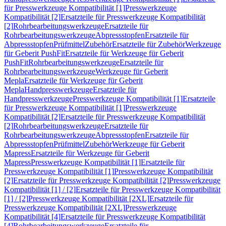
für Presswerkzeuge Kompatibilität [1]
Presswerkzeuge
Kompatibilität [2]
Ersatzteile für Presswerkzeuge Kompatibilität
[2]
Rohrbearbeitungswerkzeuge
Ersatzteile für
Rohrbearbeitungswerkzeuge
Abpressstopfen
Ersatzteile für
Abpressstopfen
Prüfmittel
Zubehör
Ersatzteile für Zubehör
Werkzeuge
für Geberit PushFit
Ersatzteile für Werkzeuge für Geberit
PushFit
Rohrbearbeitungswerkzeuge
Ersatzteile für
Rohrbearbeitungswerkzeuge
Werkzeuge für Geberit
Mepla
Ersatzteile für Werkzeuge für Geberit
Mepla
Handpresswerkzeuge
Ersatzteile für
Handpresswerkzeuge
Presswerkzeuge Kompatibilität [1]
Ersatzteile
für Presswerkzeuge Kompatibilität [1]
Presswerkzeuge
Kompatibilität [2]
Ersatzteile für Presswerkzeuge Kompatibilität
[2]
Rohrbearbeitungswerkzeuge
Ersatzteile für
Rohrbearbeitungswerkzeuge
Abpressstopfen
Ersatzteile für
Abpressstopfen
Prüfmittel
Zubehör
Werkzeuge für Geberit
Mapress
Ersatzteile für Werkzeuge für Geberit
Mapress
Presswerkzeuge Kompatibilität [1]
Ersatzteile für
Presswerkzeuge Kompatibilität [1]
Presswerkzeuge Kompatibilität
[2]
Ersatzteile für Presswerkzeuge Kompatibilität [2]
Presswerkzeuge
Kompatibilität [1] / [2]
Ersatzteile für Presswerkzeuge Kompatibilität
[1] / [2]
Presswerkzeuge Kompatibilität [2XL]
Ersatzteile für
Presswerkzeuge Kompatibilität [2XL]
Presswerkzeuge
Kompatibilität [4]
Ersatzteile für Presswerkzeuge Kompatibilität
[4]
Rohrbearbeitungswerkzeuge
Ersatzteile für