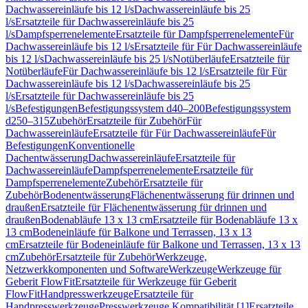
Dachwassereinläufe bis 12 l/s
Dachwassereinläufe bis 25
l/s
Ersatzteile für Dachwassereinläufe bis 25
l/s
Dampfsperrenelemente
Ersatzteile für Dampfsperrenelemente
Für
Dachwassereinläufe bis 12 l/s
Ersatzteile für Für Dachwassereinläufe
bis 12 l/s
Dachwassereinläufe bis 25 l/s
Notüberläufe
Ersatzteile für
Notüberläufe
Für Dachwassereinläufe bis 12 l/s
Ersatzteile für Für
Dachwassereinläufe bis 12 l/s
Dachwassereinläufe bis 25
l/s
Ersatzteile für Dachwassereinläufe bis 25
l/s
Befestigungen
Befestigungssystem d40–200
Befestigungssystem
d250–315
Zubehör
Ersatzteile für Zubehör
Für
Dachwassereinläufe
Ersatzteile für Für Dachwassereinläufe
Für
Befestigungen
Konventionelle
Dachentwässerung
Dachwassereinläufe
Ersatzteile für
Dachwassereinläufe
Dampfsperrenelemente
Ersatzteile für
Dampfsperrenelemente
Zubehör
Ersatzteile für
Zubehör
Bodenentwässerung
Flächenentwässerung für drinnen und
draußen
Ersatzteile für Flächenentwässerung für drinnen und
draußen
Bodenabläufe 13 x 13 cm
Ersatzteile für Bodenabläufe 13 x
13 cm
Bodeneinläufe für Balkone und Terrassen, 13 x 13
cm
Ersatzteile für Bodeneinläufe für Balkone und Terrassen, 13 x 13
cm
Zubehör
Ersatzteile für Zubehör
Werkzeuge,
Netzwerkkomponenten und Software
Werkzeuge
Werkzeuge für
Geberit FlowFit
Ersatzteile für Werkzeuge für Geberit
FlowFit
Handpresswerkzeuge
Ersatzteile für
Handpresswerkzeuge
Presswerkzeuge Kompatibilität [1]
Ersatzteile