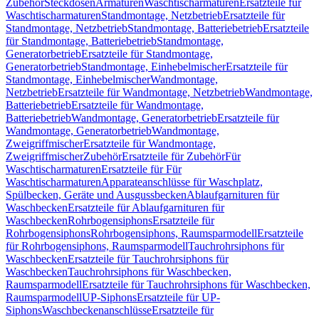
Zubehör
Steckdosen
Armaturen
Waschtischarmaturen
Ersatzteile für
Waschtischarmaturen
Standmontage, Netzbetrieb
Ersatzteile für
Standmontage, Netzbetrieb
Standmontage, Batteriebetrieb
Ersatzteile
für Standmontage, Batteriebetrieb
Standmontage,
Generatorbetrieb
Ersatzteile für Standmontage,
Generatorbetrieb
Standmontage, Einhebelmischer
Ersatzteile für
Standmontage, Einhebelmischer
Wandmontage,
Netzbetrieb
Ersatzteile für Wandmontage, Netzbetrieb
Wandmontage,
Batteriebetrieb
Ersatzteile für Wandmontage,
Batteriebetrieb
Wandmontage, Generatorbetrieb
Ersatzteile für
Wandmontage, Generatorbetrieb
Wandmontage,
Zweigriffmischer
Ersatzteile für Wandmontage,
Zweigriffmischer
Zubehör
Ersatzteile für Zubehör
Für
Waschtischarmaturen
Ersatzteile für Für
Waschtischarmaturen
Apparateanschlüsse für Waschplatz,
Spülbecken, Geräte und Ausgussbecken
Ablaufgarnituren für
Waschbecken
Ersatzteile für Ablaufgarnituren für
Waschbecken
Rohrbogensiphons
Ersatzteile für
Rohrbogensiphons
Rohrbogensiphons, Raumsparmodell
Ersatzteile
für Rohrbogensiphons, Raumsparmodell
Tauchrohrsiphons für
Waschbecken
Ersatzteile für Tauchrohrsiphons für
Waschbecken
Tauchrohrsiphons für Waschbecken,
Raumsparmodell
Ersatzteile für Tauchrohrsiphons für Waschbecken,
Raumsparmodell
UP-Siphons
Ersatzteile für UP-
Siphons
Waschbeckenanschlüsse
Ersatzteile für