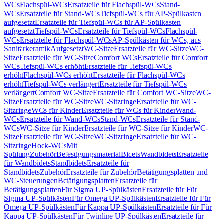
WCs
Flachspül-WCs
Ersatzteile für Flachspül-WCs
Stand-
WCs
Ersatzteile für Stand-WCs
Tiefspül-WCs für AP-Spülkasten
aufgesetzt
Ersatzteile für Tiefspül-WCs für AP-Spülkasten
aufgesetzt
Tiefspül-WCs
Ersatzteile für Tiefspül-WCs
Flachspül-
WCs
Ersatzteile für Flachspül-WCs
AP-Spülkästen für WCs, aus
Sanitärkeramik
Aufgesetzt
WC-Sitze
Ersatzteile für WC-Sitze
WC-
Sitze
Ersatzteile für WC-Sitze
Comfort WCs
Ersatzteile für Comfort
WCs
Tiefspül-WCs erhöht
Ersatzteile für Tiefspül-WCs
erhöht
Flachspül-WCs erhöht
Ersatzteile für Flachspül-WCs
erhöht
Tiefspül-WCs verlängert
Ersatzteile für Tiefspül-WCs
verlängert
Comfort WC-Sitze
Ersatzteile für Comfort WC-Sitze
WC-
Sitze
Ersatzteile für WC-Sitze
WC-Sitzringe
Ersatzteile für WC-
Sitzringe
WCs für Kinder
Ersatzteile für WCs für Kinder
Wand-
WCs
Ersatzteile für Wand-WCs
Stand-WCs
Ersatzteile für Stand-
WCs
WC-Sitze für Kinder
Ersatzteile für WC-Sitze für Kinder
WC-
Sitze
Ersatzteile für WC-Sitze
WC-Sitzringe
Ersatzteile für WC-
Sitzringe
Hock-WCs
Mit
Spülung
Zubehör
Befestigungsmaterial
Bidets
Wandbidets
Ersatzteile
für Wandbidets
Standbidets
Ersatzteile für
Standbidets
Zubehör
Ersatzteile für Zubehör
Betätigungsplatten und
WC-Steuerungen
Betätigungsplatten
Ersatzteile für
Betätigungsplatten
Für Sigma UP-Spülkästen
Ersatzteile für Für
Sigma UP-Spülkästen
Für Omega UP-Spülkästen
Ersatzteile für Für
Omega UP-Spülkästen
Für Kappa UP-Spülkästen
Ersatzteile für Für
Kappa UP-Spülkästen
Für Twinline UP-Spülkästen
Ersatzteile für