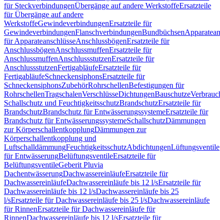
für Steckverbindungen
Übergänge auf andere Werkstoffe
Ersatzteile
für Übergänge auf andere
Werkstoffe
Gewindeverbindungen
Ersatzteile für
Gewindeverbindungen
Flanschverbindungen
Bundbüchsen
Apparatean
für Apparateanschlüsse
Anschlussbögen
Ersatzteile für
Anschlussbögen
Anschlussmuffen
Ersatzteile für
Anschlussmuffen
Anschlussstutzen
Ersatzteile für
Anschlussstutzen
Fertigabläufe
Ersatzteile für
Fertigabläufe
Schneckensiphons
Ersatzteile für
Schneckensiphons
Zubehör
Rohrschellen
Befestigungen für
Rohrschellen
Tragschalen
Verschlüsse
Dichtungen
Bauschutze
Verbrauc
Schallschutz und Feuchtigkeitsschutz
Brandschutz
Ersatzteile für
Brandschutz
Brandschutz für Entwässerungssysteme
Ersatzteile für
Brandschutz für Entwässerungssysteme
Schallschutz
Dämmungen
zur Körperschallentkopplung
Dämmungen zur
Körperschallentkopplung und
Luftschalldämmung
Feuchtigkeitsschutz
Abdichtungen
Lüftungsventile
für Entwässerung
Belüftungsventile
Ersatzteile für
Belüftungsventile
Geberit Pluvia
Dachentwässerung
Dachwassereinläufe
Ersatzteile für
Dachwassereinläufe
Dachwassereinläufe bis 12 l/s
Ersatzteile für
Dachwassereinläufe bis 12 l/s
Dachwassereinläufe bis 25
l/s
Ersatzteile für Dachwassereinläufe bis 25 l/s
Dachwassereinläufe
für Rinnen
Ersatzteile für Dachwassereinläufe für
Rinnen
Dachwassereinläufe bis 12 l/s
Ersatzteile für