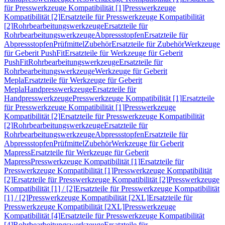
für Presswerkzeuge Kompatibilität [1]
Presswerkzeuge
Kompatibilität [2]
Ersatzteile für Presswerkzeuge Kompatibilität
[2]
Rohrbearbeitungswerkzeuge
Ersatzteile für
Rohrbearbeitungswerkzeuge
Abpressstopfen
Ersatzteile für
Abpressstopfen
Prüfmittel
Zubehör
Ersatzteile für Zubehör
Werkzeuge
für Geberit PushFit
Ersatzteile für Werkzeuge für Geberit
PushFit
Rohrbearbeitungswerkzeuge
Ersatzteile für
Rohrbearbeitungswerkzeuge
Werkzeuge für Geberit
Mepla
Ersatzteile für Werkzeuge für Geberit
Mepla
Handpresswerkzeuge
Ersatzteile für
Handpresswerkzeuge
Presswerkzeuge Kompatibilität [1]
Ersatzteile
für Presswerkzeuge Kompatibilität [1]
Presswerkzeuge
Kompatibilität [2]
Ersatzteile für Presswerkzeuge Kompatibilität
[2]
Rohrbearbeitungswerkzeuge
Ersatzteile für
Rohrbearbeitungswerkzeuge
Abpressstopfen
Ersatzteile für
Abpressstopfen
Prüfmittel
Zubehör
Werkzeuge für Geberit
Mapress
Ersatzteile für Werkzeuge für Geberit
Mapress
Presswerkzeuge Kompatibilität [1]
Ersatzteile für
Presswerkzeuge Kompatibilität [1]
Presswerkzeuge Kompatibilität
[2]
Ersatzteile für Presswerkzeuge Kompatibilität [2]
Presswerkzeuge
Kompatibilität [1] / [2]
Ersatzteile für Presswerkzeuge Kompatibilität
[1] / [2]
Presswerkzeuge Kompatibilität [2XL]
Ersatzteile für
Presswerkzeuge Kompatibilität [2XL]
Presswerkzeuge
Kompatibilität [4]
Ersatzteile für Presswerkzeuge Kompatibilität
[4]
Rohrbearbeitungswerkzeuge
Ersatzteile für