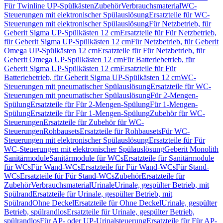
Für Twinline UP-Spülkästen
Zubehör
Verbrauchsmaterial
WC-
Steuerungen mit elektronischer Spülauslösung
Ersatzteile für WC-
Steuerungen mit elektronischer Spülauslösung
Für Netzbetrieb, für
Geberit Sigma UP-Spülkästen 12 cm
Ersatzteile für Für Netzbetrieb,
für Geberit Sigma UP-Spülkästen 12 cm
Für Netzbetrieb, für Geberit
Omega UP-Spülkästen 12 cm
Ersatzteile für Für Netzbetrieb, für
Geberit Omega UP-Spülkästen 12 cm
Für Batteriebetrieb, für
Geberit Sigma UP-Spülkästen 12 cm
Ersatzteile für Für
Batteriebetrieb, für Geberit Sigma UP-Spülkästen 12 cm
WC-
Steuerungen mit pneumatischer Spülauslösung
Ersatzteile für WC-
Steuerungen mit pneumatischer Spülauslösung
Für 2-Mengen-
Spülung
Ersatzteile für Für 2-Mengen-Spülung
Für 1-Mengen-
Spülung
Ersatzteile für Für 1-Mengen-Spülung
Zubehör für WC-
Steuerungen
Ersatzteile für Zubehör für WC-
Steuerungen
Rohbausets
Ersatzteile für Rohbausets
Für WC-
Steuerungen mit elektronischer Spülauslösung
Ersatzteile für Für
WC-Steuerungen mit elektronischer Spülauslösung
Geberit Monolith
Sanitärmodule
Sanitärmodule für WCs
Ersatzteile für Sanitärmodule
für WCs
Für Wand-WCs
Ersatzteile für Für Wand-WCs
Für Stand-
WCs
Ersatzteile für Für Stand-WCs
Zubehör
Ersatzteile für
Zubehör
Verbrauchsmaterial
Urinale
Urinale, gespülter Betrieb, mit
Spülrand
Ersatzteile für Urinale, gespülter Betrieb, mit
Spülrand
Ohne Deckel
Ersatzteile für Ohne Deckel
Urinale, gespülter
Betrieb, spülrandlos
Ersatzteile für Urinale, gespülter Betrieb,
spülrandlos
Für AP- oder UP-Urinalsteuerung
Ersatzteile für Für AP-