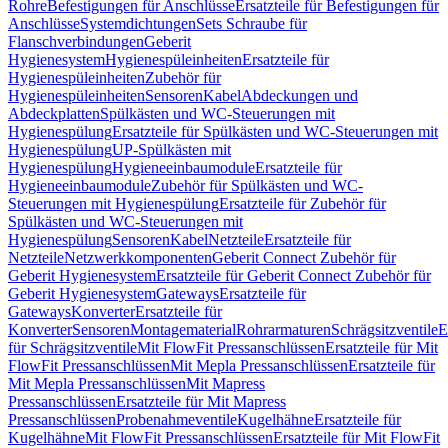
Rohre
Befestigungen für Anschlüsse
Ersatzteile für Befestigungen für
Anschlüsse
Systemdichtungen
Sets Schraube für
Flanschverbindungen
Geberit
Hygienesystem
Hygienespüleinheiten
Ersatzteile für
Hygienespüleinheiten
Zubehör für
Hygienespüleinheiten
Sensoren
Kabel
Abdeckungen und
Abdeckplatten
Spülkästen und WC-Steuerungen mit
Hygienespülung
Ersatzteile für Spülkästen und WC-Steuerungen mit
Hygienespülung
UP-Spülkästen mit
Hygienespülung
Hygieneeinbaumodule
Ersatzteile für
Hygieneeinbaumodule
Zubehör für Spülkästen und WC-
Steuerungen mit Hygienespülung
Ersatzteile für Zubehör für
Spülkästen und WC-Steuerungen mit
Hygienespülung
Sensoren
Kabel
Netzteile
Ersatzteile für
Netzteile
Netzwerkkomponenten
Geberit Connect Zubehör für
Geberit Hygienesystem
Ersatzteile für Geberit Connect Zubehör für
Geberit Hygienesystem
Gateways
Ersatzteile für
Gateways
Konverter
Ersatzteile für
Konverter
Sensoren
Montagematerial
Rohrarmaturen
Schrägsitzventile
E
für Schrägsitzventile
Mit FlowFit Pressanschlüssen
Ersatzteile für Mit
FlowFit Pressanschlüssen
Mit Mepla Pressanschlüssen
Ersatzteile für
Mit Mepla Pressanschlüssen
Mit Mapress
Pressanschlüssen
Ersatzteile für Mit Mapress
Pressanschlüssen
Probenahmeventile
Kugelhähne
Ersatzteile für
Kugelhähne
Mit FlowFit Pressanschlüssen
Ersatzteile für Mit FlowFit