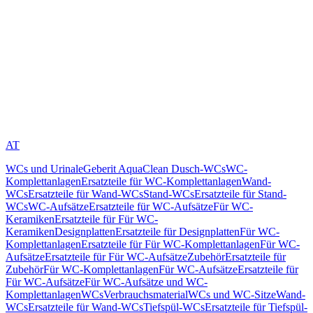
AT
WCs und Urinale
Geberit AquaClean Dusch-WCs
WC-
Komplettanlagen
Ersatzteile für WC-Komplettanlagen
Wand-
WCs
Ersatzteile für Wand-WCs
Stand-WCs
Ersatzteile für Stand-
WCs
WC-Aufsätze
Ersatzteile für WC-Aufsätze
Für WC-
Keramiken
Ersatzteile für Für WC-
Keramiken
Designplatten
Ersatzteile für Designplatten
Für WC-
Komplettanlagen
Ersatzteile für Für WC-Komplettanlagen
Für WC-
Aufsätze
Ersatzteile für Für WC-Aufsätze
Zubehör
Ersatzteile für
Zubehör
Für WC-Komplettanlagen
Für WC-Aufsätze
Ersatzteile für
Für WC-Aufsätze
Für WC-Aufsätze und WC-
Komplettanlagen
WCs
Verbrauchsmaterial
WCs und WC-Sitze
Wand-
WCs
Ersatzteile für Wand-WCs
Tiefspül-WCs
Ersatzteile für Tiefspül-