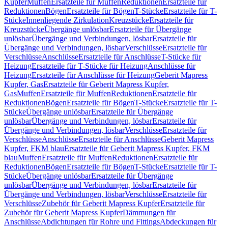
Kupfer
Muffen
Ersatzteile für Muffen
Reduktionen
Ersatzteile für
Reduktionen
Bögen
Ersatzteile für Bögen
T-Stücke
Ersatzteile für T-
Stücke
Innenliegende Zirkulation
Kreuzstücke
Ersatzteile für
Kreuzstücke
Übergänge unlösbar
Ersatzteile für Übergänge
unlösbar
Übergänge und Verbindungen, lösbar
Ersatzteile für
Übergänge und Verbindungen, lösbar
Verschlüsse
Ersatzteile für
Verschlüsse
Anschlüsse
Ersatzteile für Anschlüsse
T-Stücke für
Heizung
Ersatzteile für T-Stücke für Heizung
Anschlüsse für
Heizung
Ersatzteile für Anschlüsse für Heizung
Geberit Mapress
Kupfer, Gas
Ersatzteile für Geberit Mapress Kupfer,
Gas
Muffen
Ersatzteile für Muffen
Reduktionen
Ersatzteile für
Reduktionen
Bögen
Ersatzteile für Bögen
T-Stücke
Ersatzteile für T-
Stücke
Übergänge unlösbar
Ersatzteile für Übergänge
unlösbar
Übergänge und Verbindungen, lösbar
Ersatzteile für
Übergänge und Verbindungen, lösbar
Verschlüsse
Ersatzteile für
Verschlüsse
Anschlüsse
Ersatzteile für Anschlüsse
Geberit Mapress
Kupfer, FKM blau
Ersatzteile für Geberit Mapress Kupfer, FKM
blau
Muffen
Ersatzteile für Muffen
Reduktionen
Ersatzteile für
Reduktionen
Bögen
Ersatzteile für Bögen
T-Stücke
Ersatzteile für T-
Stücke
Übergänge unlösbar
Ersatzteile für Übergänge
unlösbar
Übergänge und Verbindungen, lösbar
Ersatzteile für
Übergänge und Verbindungen, lösbar
Verschlüsse
Ersatzteile für
Verschlüsse
Zubehör für Geberit Mapress Kupfer
Ersatzteile für
Zubehör für Geberit Mapress Kupfer
Dämmungen für
Anschlüsse
Abdichtungen für Rohre und Fittings
Abdeckungen für