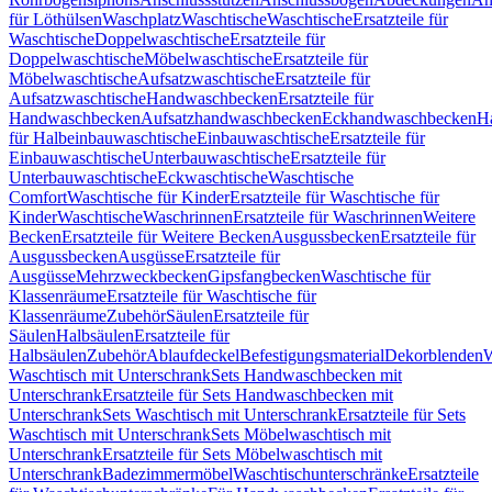
für Löthülsen
Waschplatz
Waschtische
Waschtische
Ersatzteile für
Waschtische
Doppelwaschtische
Ersatzteile für
Doppelwaschtische
Möbelwaschtische
Ersatzteile für
Möbelwaschtische
Aufsatzwaschtische
Ersatzteile für
Aufsatzwaschtische
Handwaschbecken
Ersatzteile für
Handwaschbecken
Aufsatzhandwaschbecken
Eckhandwaschbecken
H
für Halbeinbauwaschtische
Einbauwaschtische
Ersatzteile für
Einbauwaschtische
Unterbauwaschtische
Ersatzteile für
Unterbauwaschtische
Eckwaschtische
Waschtische
Comfort
Waschtische für Kinder
Ersatzteile für Waschtische für
Kinder
Waschtische
Waschrinnen
Ersatzteile für Waschrinnen
Weitere
Becken
Ersatzteile für Weitere Becken
Ausgussbecken
Ersatzteile für
Ausgussbecken
Ausgüsse
Ersatzteile für
Ausgüsse
Mehrzweckbecken
Gipsfangbecken
Waschtische für
Klassenräume
Ersatzteile für Waschtische für
Klassenräume
Zubehör
Säulen
Ersatzteile für
Säulen
Halbsäulen
Ersatzteile für
Halbsäulen
Zubehör
Ablaufdeckel
Befestigungsmaterial
Dekorblenden
W
Waschtisch mit Unterschrank
Sets Handwaschbecken mit
Unterschrank
Ersatzteile für Sets Handwaschbecken mit
Unterschrank
Sets Waschtisch mit Unterschrank
Ersatzteile für Sets
Waschtisch mit Unterschrank
Sets Möbelwaschtisch mit
Unterschrank
Ersatzteile für Sets Möbelwaschtisch mit
Unterschrank
Badezimmermöbel
Waschtischunterschränke
Ersatzteile