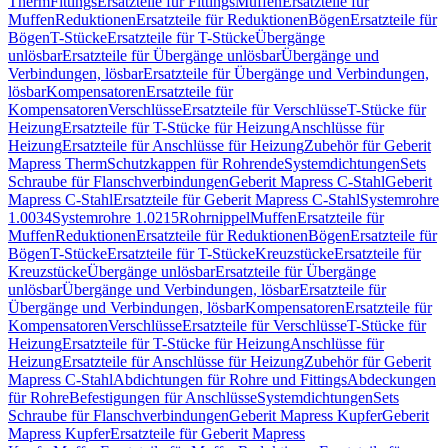
Therm
Fittings
Ersatzteile für Fittings
Muffen
Ersatzteile für
Muffen
Reduktionen
Ersatzteile für Reduktionen
Bögen
Ersatzteile für
Bögen
T-Stücke
Ersatzteile für T-Stücke
Übergänge
unlösbar
Ersatzteile für Übergänge unlösbar
Übergänge und
Verbindungen, lösbar
Ersatzteile für Übergänge und Verbindungen,
lösbar
Kompensatoren
Ersatzteile für
Kompensatoren
Verschlüsse
Ersatzteile für Verschlüsse
T-Stücke für
Heizung
Ersatzteile für T-Stücke für Heizung
Anschlüsse für
Heizung
Ersatzteile für Anschlüsse für Heizung
Zubehör für Geberit
Mapress Therm
Schutzkappen für Rohrende
Systemdichtungen
Sets
Schraube für Flanschverbindungen
Geberit Mapress C-Stahl
Geberit
Mapress C-Stahl
Ersatzteile für Geberit Mapress C-Stahl
Systemrohre
1.0034
Systemrohre 1.0215
Rohrnippel
Muffen
Ersatzteile für
Muffen
Reduktionen
Ersatzteile für Reduktionen
Bögen
Ersatzteile für
Bögen
T-Stücke
Ersatzteile für T-Stücke
Kreuzstücke
Ersatzteile für
Kreuzstücke
Übergänge unlösbar
Ersatzteile für Übergänge
unlösbar
Übergänge und Verbindungen, lösbar
Ersatzteile für
Übergänge und Verbindungen, lösbar
Kompensatoren
Ersatzteile für
Kompensatoren
Verschlüsse
Ersatzteile für Verschlüsse
T-Stücke für
Heizung
Ersatzteile für T-Stücke für Heizung
Anschlüsse für
Heizung
Ersatzteile für Anschlüsse für Heizung
Zubehör für Geberit
Mapress C-Stahl
Abdichtungen für Rohre und Fittings
Abdeckungen
für Rohre
Befestigungen für Anschlüsse
Systemdichtungen
Sets
Schraube für Flanschverbindungen
Geberit Mapress Kupfer
Geberit
Mapress Kupfer
Ersatzteile für Geberit Mapress