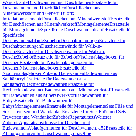
Wandabläufe
Duschwannen und Duschflächen
Ersatzteile für
Duschwannen und Duschflächen
Duschflächen aus
Mineralwerkstoff und Geberit Duofix
Installationselemente
Duschflächen aus Mineralwerkstoff
Ersatzteile
für Duschflächen aus Mineralwerkstoff
Montagelemente
Ersatzteile
für Montagelemente
Spezifische Duschwannenabläufe
Ersatzteile für
Spezifische
Duschwannenabläufe
Zubehör
Duschabtrennungen
Ersatzteile für
Duschabtrennungen
Duschseitenwände für Walk-in-
Dusche
Ersatzteile für Duschseitenwände für Walk-in-
Dusche
Zubehör
Ersatzteile für Zubehör
Nischenablageboxen für
Duschen
Ersatzteile für Nischenablageboxen für
Duschen
Nischenablageboxen
Ersatzteile für
Nischenablageboxen
Zubehör
Badewannen
Badewannen aus
Sanitäracryl
Ersatzteile für Badewannen aus
Sanitäracryl
Rechteckbadewannen
Ersatzteile für
Rechteckbadewannen
Badewannen aus Mineralwerkstoff
Ersatzteile
für Badewannen aus Mineralwerkstoff
Badewannen für
Babys
Ersatzteile für Badewannen für
Babys
Montagelemente
Ersatzteile für Montagelemente
Sets Füße und
Sets Traversen und Wandanker
Ersatzteile für Sets Füße und Sets
Traversen und Wandanker
Zubehör
Reparatursets
Weiteres
Zubehör
Apparateanschlüsse für Duschen und
Badewannen
Ablaufgarnituren für Duschwannen, d52
Ersatzteile für
Ablaufgarnituren für Duschwannen, d52
Ohne