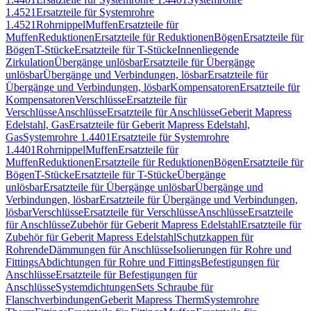
1.4521
Ersatzteile für Systemrohre
1.4521
Rohrnippel
Muffen
Ersatzteile für
Muffen
Reduktionen
Ersatzteile für Reduktionen
Bögen
Ersatzteile für
Bögen
T-Stücke
Ersatzteile für T-Stücke
Innenliegende
Zirkulation
Übergänge unlösbar
Ersatzteile für Übergänge
unlösbar
Übergänge und Verbindungen, lösbar
Ersatzteile für
Übergänge und Verbindungen, lösbar
Kompensatoren
Ersatzteile für
Kompensatoren
Verschlüsse
Ersatzteile für
Verschlüsse
Anschlüsse
Ersatzteile für Anschlüsse
Geberit Mapress
Edelstahl, Gas
Ersatzteile für Geberit Mapress Edelstahl,
Gas
Systemrohre 1.4401
Ersatzteile für Systemrohre
1.4401
Rohrnippel
Muffen
Ersatzteile für
Muffen
Reduktionen
Ersatzteile für Reduktionen
Bögen
Ersatzteile für
Bögen
T-Stücke
Ersatzteile für T-Stücke
Übergänge
unlösbar
Ersatzteile für Übergänge unlösbar
Übergänge und
Verbindungen, lösbar
Ersatzteile für Übergänge und Verbindungen,
lösbar
Verschlüsse
Ersatzteile für Verschlüsse
Anschlüsse
Ersatzteile
für Anschlüsse
Zubehör für Geberit Mapress Edelstahl
Ersatzteile für
Zubehör für Geberit Mapress Edelstahl
Schutzkappen für
Rohrende
Dämmungen für Anschlüsse
Isolierungen für Rohre und
Fittings
Abdichtungen für Rohre und Fittings
Befestigungen für
Anschlüsse
Ersatzteile für Befestigungen für
Anschlüsse
Systemdichtungen
Sets Schraube für
Flanschverbindungen
Geberit Mapress Therm
Systemrohre