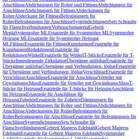
Anschlüsse
Abdichtungen für Rohre und Fittings
Abdichtungen für
Anschlüsse
Abdichtungen für Fittings
Abdeckungen für
Rohre
Abdeckung für Fittings
Befestigungen für
Rohre
Befestigungen für Anschlüsse
Systemdichtungen
Sets Schraube
für Flanschverbindungen
Verbrauchsmaterial
Geberit
Mepla
Systemrohre ML
Ersatzteile für Systemrohre ML
Systemrohre
Heizung ML
Ersatzteile für Systemrohre Heizung
ML
Fittings
Ersatzteile für Fittings
Kupplungen
Ersatzteile für
Kupplungen
Reduktionen
Ersatzteile für
Reduktionen
Winkel
Ersatzteile für Winkel
T-Stücke
Ersatzteile für T-
Stücke
Innenliegende Zirkulation
Übergänge unlösbar
Ersatzteile für
Übergänge unlösbar
Übergänge und Verbindungen, lösbar
Ersatzteile
für Übergänge und Verbindungen, lösbar
Verschlüsse
Ersatzteile für
Verschlüsse
Anschlüsse
Ersatzteile für Anschlüsse
Verteiler mit
Gewindeanschluss
Ersatzteile für Verteiler mit Gewindeanschluss
T-
Stücke für Heizung
Ersatzteile für T-Stücke für Heizung
Anschlüsse
für Heizung
Ersatzteile für Anschlüsse für
Heizung
Zubehör
Ersatzteile für Zubehör
Dämmungen für
Anschlüsse
Abdichtungen für Rohre und Fittings
Abdichtungen für
Anschlüsse
Abdeckungen für Rohre
Befestigungen für
Rohre
Befestigungen für Anschlüsse
Ersatzteile für Befestigungen für
Anschlüsse
Systemdichtungen
Sets Schraube für
Flanschverbindungen
Geberit Mapress Edelstahl
Geberit Mapress
Edelstahl
Ersatzteile für Geberit Mapress Edelstahl
Systemrohre
1.4401
Ersatzteile für Systemrohre 1.4401
Systemrohre