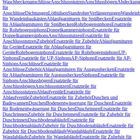
Waschbeckenanschlüsse
Anschlussstutzen
Anschlussbögen
Abdeckung
für
Anschlüsse
Dichtungen
Löthülsen
Standrohre
Verlängerungen
Wandeinb
für Wandeinbaukästen
Ablaufgarnituren für Spülbecken
Ersatzteile
für Ablaufgarnituren für Spülbecken
Rohrbogensiphons
Ersatzteile
für Rohrbogensiphons
Doppelkammersiphons
Ersatzteile für
Doppelkammersiphons
Anschlussstutzen
Ersatzteile für
Anschlussstutzen
Zubehör
Ersatzteile für Zubehör
Ablaufgarnituren
für Geräte
Ersatzteile für Ablaufgarnituren für
Geräte
Rohrbogensiphons
Ersatzteile für Rohrbogensiphons
UP-
Siphons
Ersatzteile für UP-Siphons
AP-Siphons
Ersatzteile für AP-
Siphons
Anschlüsse
Ersatzteile für
Anschlüsse
Zubehör
Ablaufgarnituren für Ausgussbecken
Ersatzteile
für Ablaufgarnituren für Ausgussbecken
Siphons
Ersatzteile für
Siphons
Anschlussbögen
Ersatzteile für
Anschlussbögen
Anschlussstutzen
Ersatzteile für
Anschlussstutzen
Ablaufventile
Ersatzteile für
Ablaufventile
Zubehör
Ersatzteile für Zubehör
Duschen und
Badewannen
Duschen
Bodenentwässerung für Duschen
Ersatzteile
für Bodenentwässerung für Duschen
Duschrinnen
Ersatzteile für
Duschrinnen
Zubehör für Duschrinnen
Ersatzteile für Zubehör für
Duschrinnen
Duschbodenabläufe
Ersatzteile für
Duschbodenabläufe
Zubehör für Duschbodenabläufe
Ersatzteile für
Zubehör für Duschbodenabläufe
Wandabläufe
Ersatzteile für
Wandabläufe
Zubehör für Wandabläufe
Ersatzteile für Zubehör für