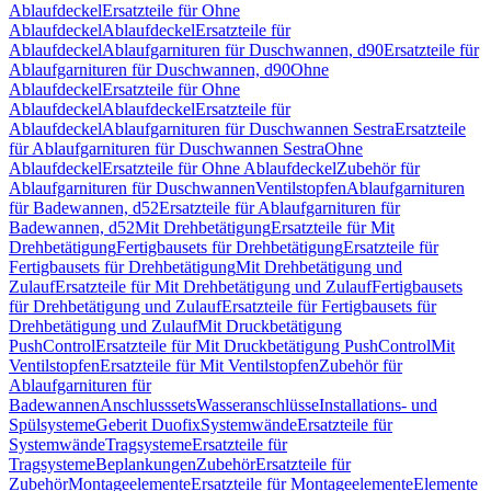
Ablaufdeckel
Ersatzteile für Ohne
Ablaufdeckel
Ablaufdeckel
Ersatzteile für
Ablaufdeckel
Ablaufgarnituren für Duschwannen, d90
Ersatzteile für
Ablaufgarnituren für Duschwannen, d90
Ohne
Ablaufdeckel
Ersatzteile für Ohne
Ablaufdeckel
Ablaufdeckel
Ersatzteile für
Ablaufdeckel
Ablaufgarnituren für Duschwannen Sestra
Ersatzteile
für Ablaufgarnituren für Duschwannen Sestra
Ohne
Ablaufdeckel
Ersatzteile für Ohne Ablaufdeckel
Zubehör für
Ablaufgarnituren für Duschwannen
Ventilstopfen
Ablaufgarnituren
für Badewannen, d52
Ersatzteile für Ablaufgarnituren für
Badewannen, d52
Mit Drehbetätigung
Ersatzteile für Mit
Drehbetätigung
Fertigbausets für Drehbetätigung
Ersatzteile für
Fertigbausets für Drehbetätigung
Mit Drehbetätigung und
Zulauf
Ersatzteile für Mit Drehbetätigung und Zulauf
Fertigbausets
für Drehbetätigung und Zulauf
Ersatzteile für Fertigbausets für
Drehbetätigung und Zulauf
Mit Druckbetätigung
PushControl
Ersatzteile für Mit Druckbetätigung PushControl
Mit
Ventilstopfen
Ersatzteile für Mit Ventilstopfen
Zubehör für
Ablaufgarnituren für
Badewannen
Anschlusssets
Wasseranschlüsse
Installations- und
Spülsysteme
Geberit Duofix
Systemwände
Ersatzteile für
Systemwände
Tragsysteme
Ersatzteile für
Tragsysteme
Beplankungen
Zubehör
Ersatzteile für
Zubehör
Montageelemente
Ersatzteile für Montageelemente
Elemente