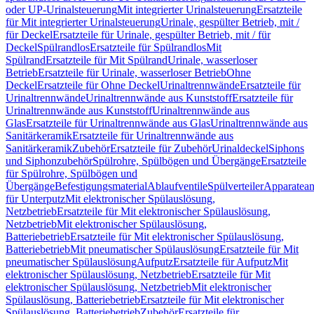
oder UP-Urinalsteuerung
Mit integrierter Urinalsteuerung
Ersatzteile
für Mit integrierter Urinalsteuerung
Urinale, gespülter Betrieb, mit /
für Deckel
Ersatzteile für Urinale, gespülter Betrieb, mit / für
Deckel
Spülrandlos
Ersatzteile für Spülrandlos
Mit
Spülrand
Ersatzteile für Mit Spülrand
Urinale, wasserloser
Betrieb
Ersatzteile für Urinale, wasserloser Betrieb
Ohne
Deckel
Ersatzteile für Ohne Deckel
Urinaltrennwände
Ersatzteile für
Urinaltrennwände
Urinaltrennwände aus Kunststoff
Ersatzteile für
Urinaltrennwände aus Kunststoff
Urinaltrennwände aus
Glas
Ersatzteile für Urinaltrennwände aus Glas
Urinaltrennwände aus
Sanitärkeramik
Ersatzteile für Urinaltrennwände aus
Sanitärkeramik
Zubehör
Ersatzteile für Zubehör
Urinaldeckel
Siphons
und Siphonzubehör
Spülrohre, Spülbögen und Übergänge
Ersatzteile
für Spülrohre, Spülbögen und
Übergänge
Befestigungsmaterial
Ablaufventile
Spülverteiler
Apparatean
für Unterputz
Mit elektronischer Spülauslösung,
Netzbetrieb
Ersatzteile für Mit elektronischer Spülauslösung,
Netzbetrieb
Mit elektronischer Spülauslösung,
Batteriebetrieb
Ersatzteile für Mit elektronischer Spülauslösung,
Batteriebetrieb
Mit pneumatischer Spülauslösung
Ersatzteile für Mit
pneumatischer Spülauslösung
Aufputz
Ersatzteile für Aufputz
Mit
elektronischer Spülauslösung, Netzbetrieb
Ersatzteile für Mit
elektronischer Spülauslösung, Netzbetrieb
Mit elektronischer
Spülauslösung, Batteriebetrieb
Ersatzteile für Mit elektronischer
Spülauslösung, Batteriebetrieb
Zubehör
Ersatzteile für