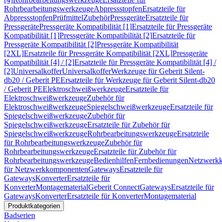
Rohrbearbeitungswerkzeuge
Abpressstopfen
Ersatzteile für
Abpressstopfen
Prüfmittel
Zubehör
Pressgeräte
Ersatzteile für
Pressgeräte
Pressgeräte Kompatibilität [1]
Ersatzteile für Pressgeräte
Kompatibilität [1]
Pressgeräte Kompatibilität [2]
Ersatzteile für
Pressgeräte Kompatibilität [2]
Pressgeräte Kompatibilität
[2XL]
Ersatzteile für Pressgeräte Kompatibilität [2XL]
Pressgeräte
Kompatibilität [4] / [2]
Ersatzteile für Pressgeräte Kompatibilität [4] /
[2]
Universalkoffer
Universalkoffer
Werkzeuge für Geberit Silent-
db20 / Geberit PE
Ersatzteile für Werkzeuge für Geberit Silent-db20
/ Geberit PE
Elektroschweißwerkzeuge
Ersatzteile für
Elektroschweißwerkzeuge
Zubehör für
Elektroschweißwerkzeuge
Spiegelschweißwerkzeuge
Ersatzteile für
Spiegelschweißwerkzeuge
Zubehör für
Spiegelschweißwerkzeuge
Ersatzteile für Zubehör für
Spiegelschweißwerkzeuge
Rohrbearbeitungswerkzeuge
Ersatzteile
für Rohrbearbeitungswerkzeuge
Zubehör für
Rohrbearbeitungswerkzeuge
Ersatzteile für Zubehör für
Rohrbearbeitungswerkzeuge
Bedienhilfen
Fernbedienungen
Netzwerk
für Netzwerkkomponenten
Gateways
Ersatzteile für
Gateways
Konverter
Ersatzteile für
Konverter
Montagematerial
Geberit Connect
Gateways
Ersatzteile für
Gateways
Konverter
Ersatzteile für Konverter
Montagematerial
Produktkategorien
Badserien