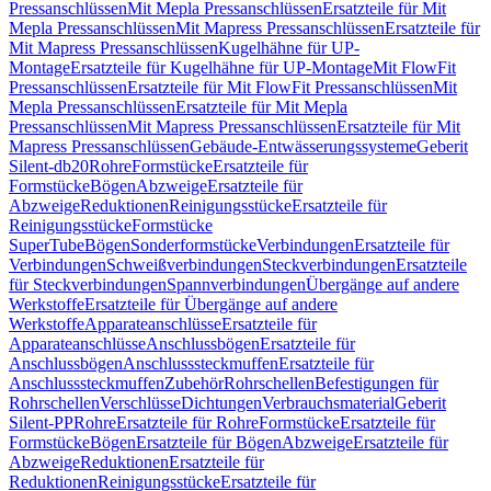
Pressanschlüssen
Mit Mepla Pressanschlüssen
Ersatzteile für Mit
Mepla Pressanschlüssen
Mit Mapress Pressanschlüssen
Ersatzteile für
Mit Mapress Pressanschlüssen
Kugelhähne für UP-
Montage
Ersatzteile für Kugelhähne für UP-Montage
Mit FlowFit
Pressanschlüssen
Ersatzteile für Mit FlowFit Pressanschlüssen
Mit
Mepla Pressanschlüssen
Ersatzteile für Mit Mepla
Pressanschlüssen
Mit Mapress Pressanschlüssen
Ersatzteile für Mit
Mapress Pressanschlüssen
Gebäude-Entwässerungssysteme
Geberit
Silent-db20
Rohre
Formstücke
Ersatzteile für
Formstücke
Bögen
Abzweige
Ersatzteile für
Abzweige
Reduktionen
Reinigungsstücke
Ersatzteile für
Reinigungsstücke
Formstücke
SuperTube
Bögen
Sonderformstücke
Verbindungen
Ersatzteile für
Verbindungen
Schweißverbindungen
Steckverbindungen
Ersatzteile
für Steckverbindungen
Spannverbindungen
Übergänge auf andere
Werkstoffe
Ersatzteile für Übergänge auf andere
Werkstoffe
Apparateanschlüsse
Ersatzteile für
Apparateanschlüsse
Anschlussbögen
Ersatzteile für
Anschlussbögen
Anschlusssteckmuffen
Ersatzteile für
Anschlusssteckmuffen
Zubehör
Rohrschellen
Befestigungen für
Rohrschellen
Verschlüsse
Dichtungen
Verbrauchsmaterial
Geberit
Silent-PP
Rohre
Ersatzteile für Rohre
Formstücke
Ersatzteile für
Formstücke
Bögen
Ersatzteile für Bögen
Abzweige
Ersatzteile für
Abzweige
Reduktionen
Ersatzteile für
Reduktionen
Reinigungsstücke
Ersatzteile für