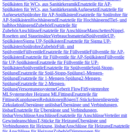
Spülkästen für WCs, aus Sanitärkeramik
Ersatzteile für AP-
Spülkästen für WCs, aus Sanitärkeramik
Aufgesetzt
Ersatzteile für
Aufgesetzt
Spülrohre für AP-Spülkästen
Ersatzteile für Spülrohre für
AP-Spülkästen
Hochhängend
Ersatzteile für Hochhängend
Tief- und
halbhochhängend
Zubehör
Ersatzteile für
Zubehör
Anschlüsse
Ersatzteile für Anschlüsse
Manschetten
Nippel,
Rosetten und Staueinsätze
Verbrauchsmaterial
Spülventile
UP-
Spülkästen
Sigma UP-Spülkästen
Ersatzteile für Sigma UP-
Spülkästen
Spülrohre
Zubehör
Füll- und
Spülventile
Füllventile
Ersatzteile für Füllventile
Füllventile für AP-
Spülkästen
Ersatzteile für Füllventile für AP-Spülkästen
Füllventile
für UP-Spülkästen
Ersatzteile für Füllventile für UP-
Spülkästen
Spülventile
Ersatzteile für Spülventile
Spül-Stopp-
Spülung
Ersatzteile für Spül-Stopp-Spülung
1-Mengen-
Spülung
Ersatzteile für 1-Mengen-Spülung
2-Mengen-
Spülung
Ersatzteile für 2-Mengen-
Spülung
Versorgungssysteme
Geberit FlowFit
Systemrohre
ML
Systemrohre Heizung ML
Fittings
Ersatzteile für
Fittings
Kupplungen
Reduktionen
Bögen
T-Stücke
Innenliegende
Zirkulation
Übergänge unlösbar
Übergänge und Verbindungen,
lösbar
Ersatzteile für Übergänge und Verbindungen,
lösbar
Verschlüsse
Anschlüsse
Ersatzteile für Anschlüsse
Verteiler mit
Gewindeanschluss
T-Stücke für Heizung
Übergänge und
Verbindungen für Heizung, lösbar
Anschlüsse für Heizung
Ersatzteile
für Anschlüsse für Heizung
Zubehör
Dämmungen für