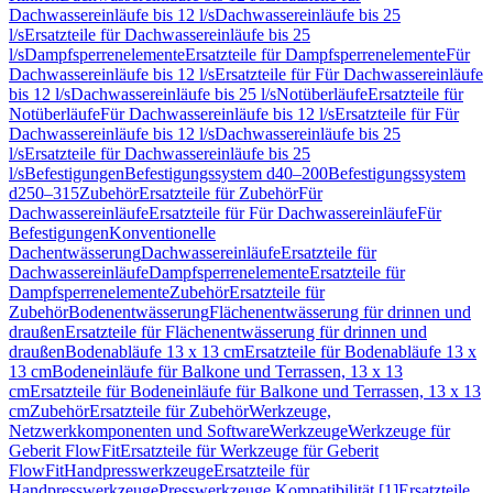
Dachwassereinläufe bis 12 l/s
Dachwassereinläufe bis 25
l/s
Ersatzteile für Dachwassereinläufe bis 25
l/s
Dampfsperrenelemente
Ersatzteile für Dampfsperrenelemente
Für
Dachwassereinläufe bis 12 l/s
Ersatzteile für Für Dachwassereinläufe
bis 12 l/s
Dachwassereinläufe bis 25 l/s
Notüberläufe
Ersatzteile für
Notüberläufe
Für Dachwassereinläufe bis 12 l/s
Ersatzteile für Für
Dachwassereinläufe bis 12 l/s
Dachwassereinläufe bis 25
l/s
Ersatzteile für Dachwassereinläufe bis 25
l/s
Befestigungen
Befestigungssystem d40–200
Befestigungssystem
d250–315
Zubehör
Ersatzteile für Zubehör
Für
Dachwassereinläufe
Ersatzteile für Für Dachwassereinläufe
Für
Befestigungen
Konventionelle
Dachentwässerung
Dachwassereinläufe
Ersatzteile für
Dachwassereinläufe
Dampfsperrenelemente
Ersatzteile für
Dampfsperrenelemente
Zubehör
Ersatzteile für
Zubehör
Bodenentwässerung
Flächenentwässerung für drinnen und
draußen
Ersatzteile für Flächenentwässerung für drinnen und
draußen
Bodenabläufe 13 x 13 cm
Ersatzteile für Bodenabläufe 13 x
13 cm
Bodeneinläufe für Balkone und Terrassen, 13 x 13
cm
Ersatzteile für Bodeneinläufe für Balkone und Terrassen, 13 x 13
cm
Zubehör
Ersatzteile für Zubehör
Werkzeuge,
Netzwerkkomponenten und Software
Werkzeuge
Werkzeuge für
Geberit FlowFit
Ersatzteile für Werkzeuge für Geberit
FlowFit
Handpresswerkzeuge
Ersatzteile für
Handpresswerkzeuge
Presswerkzeuge Kompatibilität [1]
Ersatzteile