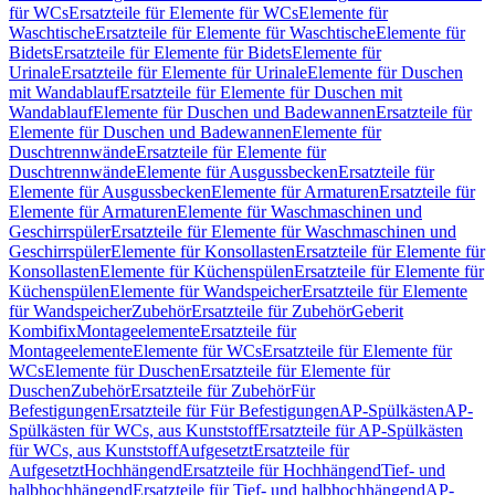
für WCs
Ersatzteile für Elemente für WCs
Elemente für
Waschtische
Ersatzteile für Elemente für Waschtische
Elemente für
Bidets
Ersatzteile für Elemente für Bidets
Elemente für
Urinale
Ersatzteile für Elemente für Urinale
Elemente für Duschen
mit Wandablauf
Ersatzteile für Elemente für Duschen mit
Wandablauf
Elemente für Duschen und Badewannen
Ersatzteile für
Elemente für Duschen und Badewannen
Elemente für
Duschtrennwände
Ersatzteile für Elemente für
Duschtrennwände
Elemente für Ausgussbecken
Ersatzteile für
Elemente für Ausgussbecken
Elemente für Armaturen
Ersatzteile für
Elemente für Armaturen
Elemente für Waschmaschinen und
Geschirrspüler
Ersatzteile für Elemente für Waschmaschinen und
Geschirrspüler
Elemente für Konsollasten
Ersatzteile für Elemente für
Konsollasten
Elemente für Küchenspülen
Ersatzteile für Elemente für
Küchenspülen
Elemente für Wandspeicher
Ersatzteile für Elemente
für Wandspeicher
Zubehör
Ersatzteile für Zubehör
Geberit
Kombifix
Montageelemente
Ersatzteile für
Montageelemente
Elemente für WCs
Ersatzteile für Elemente für
WCs
Elemente für Duschen
Ersatzteile für Elemente für
Duschen
Zubehör
Ersatzteile für Zubehör
Für
Befestigungen
Ersatzteile für Für Befestigungen
AP-Spülkästen
AP-
Spülkästen für WCs, aus Kunststoff
Ersatzteile für AP-Spülkästen
für WCs, aus Kunststoff
Aufgesetzt
Ersatzteile für
Aufgesetzt
Hochhängend
Ersatzteile für Hochhängend
Tief- und
halbhochhängend
Ersatzteile für Tief- und halbhochhängend
AP-