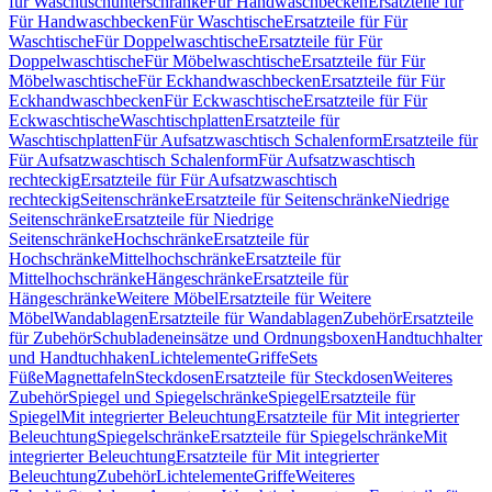
für Waschtischunterschränke
Für Handwaschbecken
Ersatzteile für
Für Handwaschbecken
Für Waschtische
Ersatzteile für Für
Waschtische
Für Doppelwaschtische
Ersatzteile für Für
Doppelwaschtische
Für Möbelwaschtische
Ersatzteile für Für
Möbelwaschtische
Für Eckhandwaschbecken
Ersatzteile für Für
Eckhandwaschbecken
Für Eckwaschtische
Ersatzteile für Für
Eckwaschtische
Waschtischplatten
Ersatzteile für
Waschtischplatten
Für Aufsatzwaschtisch Schalenform
Ersatzteile für
Für Aufsatzwaschtisch Schalenform
Für Aufsatzwaschtisch
rechteckig
Ersatzteile für Für Aufsatzwaschtisch
rechteckig
Seitenschränke
Ersatzteile für Seitenschränke
Niedrige
Seitenschränke
Ersatzteile für Niedrige
Seitenschränke
Hochschränke
Ersatzteile für
Hochschränke
Mittelhochschränke
Ersatzteile für
Mittelhochschränke
Hängeschränke
Ersatzteile für
Hängeschränke
Weitere Möbel
Ersatzteile für Weitere
Möbel
Wandablagen
Ersatzteile für Wandablagen
Zubehör
Ersatzteile
für Zubehör
Schubladeneinsätze und Ordnungsboxen
Handtuchhalter
und Handtuchhaken
Lichtelemente
Griffe
Sets
Füße
Magnettafeln
Steckdosen
Ersatzteile für Steckdosen
Weiteres
Zubehör
Spiegel und Spiegelschränke
Spiegel
Ersatzteile für
Spiegel
Mit integrierter Beleuchtung
Ersatzteile für Mit integrierter
Beleuchtung
Spiegelschränke
Ersatzteile für Spiegelschränke
Mit
integrierter Beleuchtung
Ersatzteile für Mit integrierter
Beleuchtung
Zubehör
Lichtelemente
Griffe
Weiteres