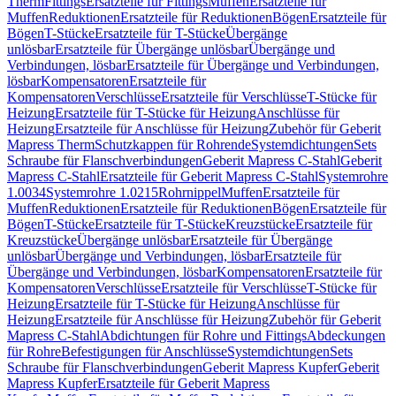
Therm
Fittings
Ersatzteile für Fittings
Muffen
Ersatzteile für
Muffen
Reduktionen
Ersatzteile für Reduktionen
Bögen
Ersatzteile für
Bögen
T-Stücke
Ersatzteile für T-Stücke
Übergänge
unlösbar
Ersatzteile für Übergänge unlösbar
Übergänge und
Verbindungen, lösbar
Ersatzteile für Übergänge und Verbindungen,
lösbar
Kompensatoren
Ersatzteile für
Kompensatoren
Verschlüsse
Ersatzteile für Verschlüsse
T-Stücke für
Heizung
Ersatzteile für T-Stücke für Heizung
Anschlüsse für
Heizung
Ersatzteile für Anschlüsse für Heizung
Zubehör für Geberit
Mapress Therm
Schutzkappen für Rohrende
Systemdichtungen
Sets
Schraube für Flanschverbindungen
Geberit Mapress C-Stahl
Geberit
Mapress C-Stahl
Ersatzteile für Geberit Mapress C-Stahl
Systemrohre
1.0034
Systemrohre 1.0215
Rohrnippel
Muffen
Ersatzteile für
Muffen
Reduktionen
Ersatzteile für Reduktionen
Bögen
Ersatzteile für
Bögen
T-Stücke
Ersatzteile für T-Stücke
Kreuzstücke
Ersatzteile für
Kreuzstücke
Übergänge unlösbar
Ersatzteile für Übergänge
unlösbar
Übergänge und Verbindungen, lösbar
Ersatzteile für
Übergänge und Verbindungen, lösbar
Kompensatoren
Ersatzteile für
Kompensatoren
Verschlüsse
Ersatzteile für Verschlüsse
T-Stücke für
Heizung
Ersatzteile für T-Stücke für Heizung
Anschlüsse für
Heizung
Ersatzteile für Anschlüsse für Heizung
Zubehör für Geberit
Mapress C-Stahl
Abdichtungen für Rohre und Fittings
Abdeckungen
für Rohre
Befestigungen für Anschlüsse
Systemdichtungen
Sets
Schraube für Flanschverbindungen
Geberit Mapress Kupfer
Geberit
Mapress Kupfer
Ersatzteile für Geberit Mapress