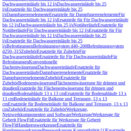
Dachwassereinläufe bis 12 l/s
Dachwassereinläufe bis 25
l/s
Ersatzteile für Dachwassereinläufe bis 25
l/s
Dampfsperrenelemente
Ersatzteile für Dampfsperrenelemente
Für
Dachwassereinläufe bis 12 l/s
Ersatzteile für Für Dachwassereinläufe
bis 12 l/s
Dachwassereinläufe bis 25 l/s
Notüberläufe
Ersatzteile für
Notüberläufe
Für Dachwassereinläufe bis 12 l/s
Ersatzteile für Für
Dachwassereinläufe bis 12 l/s
Dachwassereinläufe bis 25
l/s
Ersatzteile für Dachwassereinläufe bis 25
l/s
Befestigungen
Befestigungssystem d40–200
Befestigungssystem
d250–315
Zubehör
Ersatzteile für Zubehör
Für
Dachwassereinläufe
Ersatzteile für Für Dachwassereinläufe
Für
Befestigungen
Konventionelle
Dachentwässerung
Dachwassereinläufe
Ersatzteile für
Dachwassereinläufe
Dampfsperrenelemente
Ersatzteile für
Dampfsperrenelemente
Zubehör
Ersatzteile für
Zubehör
Bodenentwässerung
Flächenentwässerung für drinnen und
draußen
Ersatzteile für Flächenentwässerung für drinnen und
draußen
Bodenabläufe 13 x 13 cm
Ersatzteile für Bodenabläufe 13 x
13 cm
Bodeneinläufe für Balkone und Terrassen, 13 x 13
cm
Ersatzteile für Bodeneinläufe für Balkone und Terrassen, 13 x 13
cm
Zubehör
Ersatzteile für Zubehör
Werkzeuge,
Netzwerkkomponenten und Software
Werkzeuge
Werkzeuge für
Geberit FlowFit
Ersatzteile für Werkzeuge für Geberit
FlowFit
Handpresswerkzeuge
Ersatzteile für
Handpresswerkzeuge
Presswerkzeuge Kompatibilität [1]
Ersatzteile