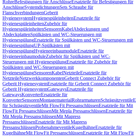
Rohre
Befestigungen für Anschlüsse
Ersatzteile für Befestigungen für
Anschlüsse
Systemdichtungen
Sets Schraube für
Flanschverbindungen
Geberit
Hygienesystem
Hygienespüleinheiten
Ersatzteile für
Hygienespüleinheiten
Zubehör für
Hygienespüleinheiten
Sensoren
Kabel
Abdeckungen und
Abdeckplatten
Spülkästen und WC-Steuerungen mit
Hygienespülung
Ersatzteile für Spülkästen und WC-Steuerungen mit
Hygienespülung
UP-Spülkästen mit
Hygienespülung
Hygieneeinbaumodule
Ersatzteile für
Hygieneeinbaumodule
Zubehör für Spülkästen und WC-
Steuerungen mit Hygienespülung
Ersatzteile für Zubehör für
Spülkästen und WC-Steuerungen mit
Hygienespülung
Sensoren
Kabel
Netzteile
Ersatzteile für
Netzteile
Netzwerkkomponenten
Geberit Connect Zubehör für
Geberit Hygienesystem
Ersatzteile für Geberit Connect Zubehör für
Geberit Hygienesystem
Gateways
Ersatzteile für
Gateways
Konverter
Ersatzteile für
Konverter
Sensoren
Montagematerial
Rohrarmaturen
Schrägsitzventile
E
für Schrägsitzventile
Mit FlowFit Pressanschlüssen
Ersatzteile für Mit
FlowFit Pressanschlüssen
Mit Mepla Pressanschlüssen
Ersatzteile für
Mit Mepla Pressanschlüssen
Mit Mapress
Pressanschlüssen
Ersatzteile für Mit Mapress
Pressanschlüssen
Probenahmeventile
Kugelhähne
Ersatzteile für
Kugelhähne
Mit FlowFit Pressanschlüssen
Ersatzteile für Mit FlowFit