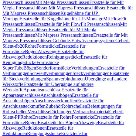
Pressanschlüssen
Mit Mepla Pressanschlüssen
Ersatzteile für Mit
Mepla Pressanschlüssen
Mit Mapress Pressanschlüssen
Ersatzteile für
Mit Mapress Pressanschlüssen
Kugelhähne für UP-
Montage
Ersatzteile für Kugelhähne für UP-Montage
Mit FlowFit
Pressanschlüssen
Ersatzteile für Mit FlowFit Pressanschlüssen
Mit
Mepla Pressanschlüssen
Ersatzteile für Mit Mepla
Pressanschlüssen
Mit Mapress Pressanschlüssen
Ersatzteile für Mit
Mapress Pressanschlüssen
Gebäude-Entwässerungssysteme
Geberit
Silent-db20
Rohre
Formstücke
Ersatzteile für
Formstücke
Bögen
Abzweige
Ersatzteile für
Abzweige
Reduktionen
Reinigungsstücke
Ersatzteile für
Reinigungsstücke
Formstücke
SuperTube
Bögen
Sonderformstücke
Verbindungen
Ersatzteile für
Verbindungen
Schweißverbindungen
Steckverbindungen
Ersatzteile
für Steckverbindungen
Spannverbindungen
Übergänge auf andere
Werkstoffe
Ersatzteile für Übergänge auf andere
Werkstoffe
Apparateanschlüsse
Ersatzteile für
Apparateanschlüsse
Anschlussbögen
Ersatzteile für
Anschlussbögen
Anschlusssteckmuffen
Ersatzteile für
Anschlusssteckmuffen
Zubehör
Rohrschellen
Befestigungen für
Rohrschellen
Verschlüsse
Dichtungen
Verbrauchsmaterial
Geberit
Silent-PP
Rohre
Ersatzteile für Rohre
Formstücke
Ersatzteile für
Formstücke
Bögen
Ersatzteile für Bögen
Abzweige
Ersatzteile für
Abzweige
Reduktionen
Ersatzteile für
Reduktionen
Reinigungsstücke
Ersatzteile für