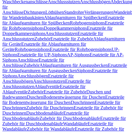
Waschbeckenanschlüsse
Anschlussstutzen
Anschlussbögen
Abdeckung
für
Anschlüsse
Dichtungen
Löthülsen
Standrohre
Verlängerungen
Wandeinb
für Wandeinbaukästen
Ablaufgarnituren für Spülbecken
Ersatzteile
für Ablaufgarnituren für Spülbecken
Rohrbogensiphons
Ersatzteile
für Rohrbogensiphons
Doppelkammersiphons
Ersatzteile für
Doppelkammersiphons
Anschlussstutzen
Ersatzteile für
Anschlussstutzen
Zubehör
Ersatzteile für Zubehör
Ablaufgarnituren
für Geräte
Ersatzteile für Ablaufgarnituren für
Geräte
Rohrbogensiphons
Ersatzteile für Rohrbogensiphons
UP-
Siphons
Ersatzteile für UP-Siphons
AP-Siphons
Ersatzteile für AP-
Siphons
Anschlüsse
Ersatzteile für
Anschlüsse
Zubehör
Ablaufgarnituren für Ausgussbecken
Ersatzteile
für Ablaufgarnituren für Ausgussbecken
Siphons
Ersatzteile für
Siphons
Anschlussbögen
Ersatzteile für
Anschlussbögen
Anschlussstutzen
Ersatzteile für
Anschlussstutzen
Ablaufventile
Ersatzteile für
Ablaufventile
Zubehör
Ersatzteile für Zubehör
Duschen und
Badewannen
Duschen
Bodenentwässerung für Duschen
Ersatzteile
für Bodenentwässerung für Duschen
Duschrinnen
Ersatzteile für
Duschrinnen
Zubehör für Duschrinnen
Ersatzteile für Zubehör für
Duschrinnen
Duschbodenabläufe
Ersatzteile für
Duschbodenabläufe
Zubehör für Duschbodenabläufe
Ersatzteile für
Zubehör für Duschbodenabläufe
Wandabläufe
Ersatzteile für
Wandabläufe
Zubehör für Wandabläufe
Ersatzteile für Zubehör für