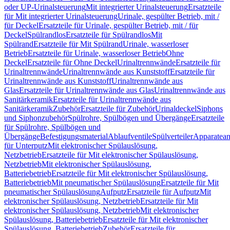
oder UP-Urinalsteuerung
Mit integrierter Urinalsteuerung
Ersatzteile
für Mit integrierter Urinalsteuerung
Urinale, gespülter Betrieb, mit /
für Deckel
Ersatzteile für Urinale, gespülter Betrieb, mit / für
Deckel
Spülrandlos
Ersatzteile für Spülrandlos
Mit
Spülrand
Ersatzteile für Mit Spülrand
Urinale, wasserloser
Betrieb
Ersatzteile für Urinale, wasserloser Betrieb
Ohne
Deckel
Ersatzteile für Ohne Deckel
Urinaltrennwände
Ersatzteile für
Urinaltrennwände
Urinaltrennwände aus Kunststoff
Ersatzteile für
Urinaltrennwände aus Kunststoff
Urinaltrennwände aus
Glas
Ersatzteile für Urinaltrennwände aus Glas
Urinaltrennwände aus
Sanitärkeramik
Ersatzteile für Urinaltrennwände aus
Sanitärkeramik
Zubehör
Ersatzteile für Zubehör
Urinaldeckel
Siphons
und Siphonzubehör
Spülrohre, Spülbögen und Übergänge
Ersatzteile
für Spülrohre, Spülbögen und
Übergänge
Befestigungsmaterial
Ablaufventile
Spülverteiler
Apparatean
für Unterputz
Mit elektronischer Spülauslösung,
Netzbetrieb
Ersatzteile für Mit elektronischer Spülauslösung,
Netzbetrieb
Mit elektronischer Spülauslösung,
Batteriebetrieb
Ersatzteile für Mit elektronischer Spülauslösung,
Batteriebetrieb
Mit pneumatischer Spülauslösung
Ersatzteile für Mit
pneumatischer Spülauslösung
Aufputz
Ersatzteile für Aufputz
Mit
elektronischer Spülauslösung, Netzbetrieb
Ersatzteile für Mit
elektronischer Spülauslösung, Netzbetrieb
Mit elektronischer
Spülauslösung, Batteriebetrieb
Ersatzteile für Mit elektronischer
Spülauslösung, Batteriebetrieb
Zubehör
Ersatzteile für