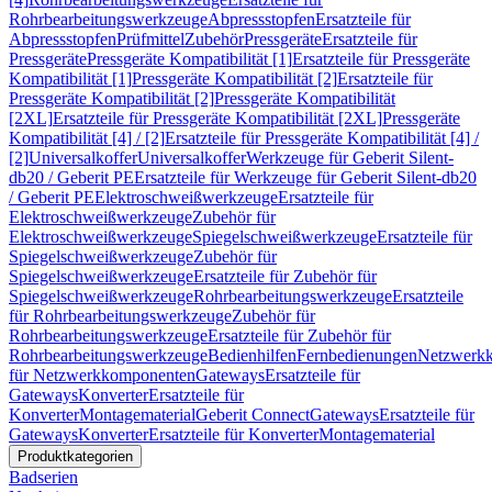
Rohrbearbeitungswerkzeuge
Abpressstopfen
Ersatzteile für
Abpressstopfen
Prüfmittel
Zubehör
Pressgeräte
Ersatzteile für
Pressgeräte
Pressgeräte Kompatibilität [1]
Ersatzteile für Pressgeräte
Kompatibilität [1]
Pressgeräte Kompatibilität [2]
Ersatzteile für
Pressgeräte Kompatibilität [2]
Pressgeräte Kompatibilität
[2XL]
Ersatzteile für Pressgeräte Kompatibilität [2XL]
Pressgeräte
Kompatibilität [4] / [2]
Ersatzteile für Pressgeräte Kompatibilität [4] /
[2]
Universalkoffer
Universalkoffer
Werkzeuge für Geberit Silent-
db20 / Geberit PE
Ersatzteile für Werkzeuge für Geberit Silent-db20
/ Geberit PE
Elektroschweißwerkzeuge
Ersatzteile für
Elektroschweißwerkzeuge
Zubehör für
Elektroschweißwerkzeuge
Spiegelschweißwerkzeuge
Ersatzteile für
Spiegelschweißwerkzeuge
Zubehör für
Spiegelschweißwerkzeuge
Ersatzteile für Zubehör für
Spiegelschweißwerkzeuge
Rohrbearbeitungswerkzeuge
Ersatzteile
für Rohrbearbeitungswerkzeuge
Zubehör für
Rohrbearbeitungswerkzeuge
Ersatzteile für Zubehör für
Rohrbearbeitungswerkzeuge
Bedienhilfen
Fernbedienungen
Netzwerk
für Netzwerkkomponenten
Gateways
Ersatzteile für
Gateways
Konverter
Ersatzteile für
Konverter
Montagematerial
Geberit Connect
Gateways
Ersatzteile für
Gateways
Konverter
Ersatzteile für Konverter
Montagematerial
Produktkategorien
Badserien