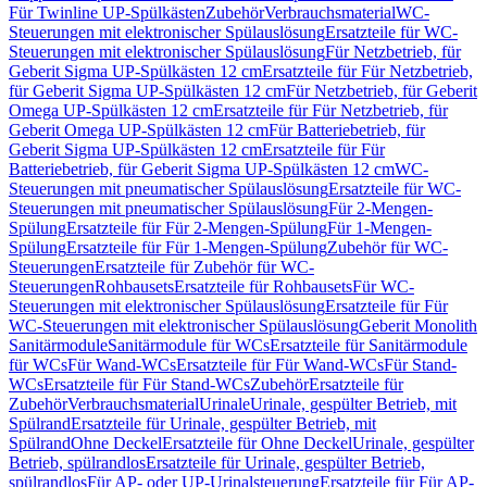
Für Twinline UP-Spülkästen
Zubehör
Verbrauchsmaterial
WC-
Steuerungen mit elektronischer Spülauslösung
Ersatzteile für WC-
Steuerungen mit elektronischer Spülauslösung
Für Netzbetrieb, für
Geberit Sigma UP-Spülkästen 12 cm
Ersatzteile für Für Netzbetrieb,
für Geberit Sigma UP-Spülkästen 12 cm
Für Netzbetrieb, für Geberit
Omega UP-Spülkästen 12 cm
Ersatzteile für Für Netzbetrieb, für
Geberit Omega UP-Spülkästen 12 cm
Für Batteriebetrieb, für
Geberit Sigma UP-Spülkästen 12 cm
Ersatzteile für Für
Batteriebetrieb, für Geberit Sigma UP-Spülkästen 12 cm
WC-
Steuerungen mit pneumatischer Spülauslösung
Ersatzteile für WC-
Steuerungen mit pneumatischer Spülauslösung
Für 2-Mengen-
Spülung
Ersatzteile für Für 2-Mengen-Spülung
Für 1-Mengen-
Spülung
Ersatzteile für Für 1-Mengen-Spülung
Zubehör für WC-
Steuerungen
Ersatzteile für Zubehör für WC-
Steuerungen
Rohbausets
Ersatzteile für Rohbausets
Für WC-
Steuerungen mit elektronischer Spülauslösung
Ersatzteile für Für
WC-Steuerungen mit elektronischer Spülauslösung
Geberit Monolith
Sanitärmodule
Sanitärmodule für WCs
Ersatzteile für Sanitärmodule
für WCs
Für Wand-WCs
Ersatzteile für Für Wand-WCs
Für Stand-
WCs
Ersatzteile für Für Stand-WCs
Zubehör
Ersatzteile für
Zubehör
Verbrauchsmaterial
Urinale
Urinale, gespülter Betrieb, mit
Spülrand
Ersatzteile für Urinale, gespülter Betrieb, mit
Spülrand
Ohne Deckel
Ersatzteile für Ohne Deckel
Urinale, gespülter
Betrieb, spülrandlos
Ersatzteile für Urinale, gespülter Betrieb,
spülrandlos
Für AP- oder UP-Urinalsteuerung
Ersatzteile für Für AP-