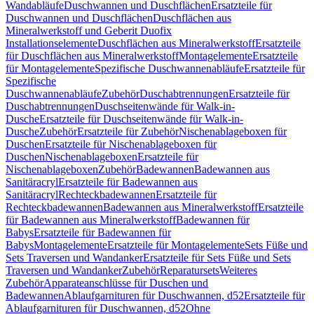
Wandabläufe
Duschwannen und Duschflächen
Ersatzteile für
Duschwannen und Duschflächen
Duschflächen aus
Mineralwerkstoff und Geberit Duofix
Installationselemente
Duschflächen aus Mineralwerkstoff
Ersatzteile
für Duschflächen aus Mineralwerkstoff
Montagelemente
Ersatzteile
für Montagelemente
Spezifische Duschwannenabläufe
Ersatzteile für
Spezifische
Duschwannenabläufe
Zubehör
Duschabtrennungen
Ersatzteile für
Duschabtrennungen
Duschseitenwände für Walk-in-
Dusche
Ersatzteile für Duschseitenwände für Walk-in-
Dusche
Zubehör
Ersatzteile für Zubehör
Nischenablageboxen für
Duschen
Ersatzteile für Nischenablageboxen für
Duschen
Nischenablageboxen
Ersatzteile für
Nischenablageboxen
Zubehör
Badewannen
Badewannen aus
Sanitäracryl
Ersatzteile für Badewannen aus
Sanitäracryl
Rechteckbadewannen
Ersatzteile für
Rechteckbadewannen
Badewannen aus Mineralwerkstoff
Ersatzteile
für Badewannen aus Mineralwerkstoff
Badewannen für
Babys
Ersatzteile für Badewannen für
Babys
Montagelemente
Ersatzteile für Montagelemente
Sets Füße und
Sets Traversen und Wandanker
Ersatzteile für Sets Füße und Sets
Traversen und Wandanker
Zubehör
Reparatursets
Weiteres
Zubehör
Apparateanschlüsse für Duschen und
Badewannen
Ablaufgarnituren für Duschwannen, d52
Ersatzteile für
Ablaufgarnituren für Duschwannen, d52
Ohne