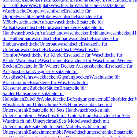
für Löthülsen
Waschplatz
Waschtische
Waschtische
Ersatzteile für
Waschtische
Doppelwaschtische
Ersatzteile für
Doppelwaschtische
Möbelwaschtische
Ersatzteile für
Möbelwaschtische
Aufsatzwaschtische
Ersatzteile für
Aufsatzwaschtische
Handwaschbecken
Ersatzteile für
Handwaschbecken
Aufsatzhandwaschbecken
Eckhandwaschbecken
H
für Halbeinbauwaschtische
Einbauwaschtische
Ersatzteile für
Einbauwaschtische
Unterbauwaschtische
Ersatzteile für
Unterbauwaschtische
Eckwaschtische
Waschtische
Comfort
Waschtische für Kinder
Ersatzteile für Waschtische für
Kinder
Waschtische
Waschrinnen
Ersatzteile für Waschrinnen
Weitere
Becken
Ersatzteile für Weitere Becken
Ausgussbecken
Ersatzteile für
Ausgussbecken
Ausgüsse
Ersatzteile für
Ausgüsse
Mehrzweckbecken
Gipsfangbecken
Waschtische für
Klassenräume
Ersatzteile für Waschtische für
Klassenräume
Zubehör
Säulen
Ersatzteile für
Säulen
Halbsäulen
Ersatzteile für
Halbsäulen
Zubehör
Ablaufdeckel
Befestigungsmaterial
Dekorblenden
W
Waschtisch mit Unterschrank
Sets Handwaschbecken mit
Unterschrank
Ersatzteile für Sets Handwaschbecken mit
Unterschrank
Sets Waschtisch mit Unterschrank
Ersatzteile für Sets
Waschtisch mit Unterschrank
Sets Möbelwaschtisch mit
Unterschrank
Ersatzteile für Sets Möbelwaschtisch mit
Unterschrank
Badezimmermöbel
Waschtischunterschränke
Ersatzteile