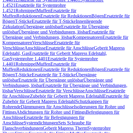
1.4521
Ersatzteile für Systemrohre
1.4521
Rohrnippel
Muffen
Ersatzteile für
Muffen
Reduktionen
Ersatzteile für Reduktionen
Bögen
Ersatzteile für
Bögen
T-Stücke
Ersatzteile für T-Stücke
Innenliegende
Zirkulation
Übergänge unlösbar
Ersatzteile für Übergänge
unlösbar
Übergänge und Verbindungen, lösbar
Ersatzteile für
Übergänge und Verbindungen, lösbar
Kompensatoren
Ersatzteile für
Kompensatoren
Verschlüsse
Ersatzteile für
Verschlüsse
Anschlüsse
Ersatzteile für Anschlüsse
Geberit Mapress
Edelstahl, Gas
Ersatzteile für Geberit Mapress Edelstahl,
Gas
Systemrohre 1.4401
Ersatzteile für Systemrohre
1.4401
Rohrnippel
Muffen
Ersatzteile für
Muffen
Reduktionen
Ersatzteile für Reduktionen
Bögen
Ersatzteile für
Bögen
T-Stücke
Ersatzteile für T-Stücke
Übergänge
unlösbar
Ersatzteile für Übergänge unlösbar
Übergänge und
Verbindungen, lösbar
Ersatzteile für Übergänge und Verbindungen,
lösbar
Verschlüsse
Ersatzteile für Verschlüsse
Anschlüsse
Ersatzteile
für Anschlüsse
Zubehör für Geberit Mapress Edelstahl
Ersatzteile für
Zubehör für Geberit Mapress Edelstahl
Schutzkappen für
Rohrende
Dämmungen für Anschlüsse
Isolierungen für Rohre und
Fittings
Abdichtungen für Rohre und Fittings
Befestigungen für
Anschlüsse
Ersatzteile für Befestigungen für
Anschlüsse
Systemdichtungen
Sets Schraube für
Flanschverbindungen
Geberit Mapress Therm
Systemrohre