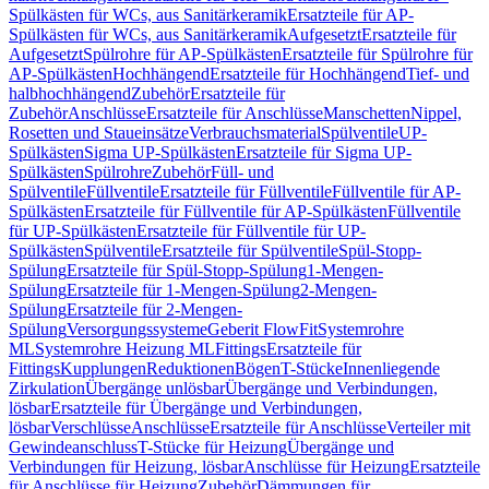
Spülkästen für WCs, aus Sanitärkeramik
Ersatzteile für AP-
Spülkästen für WCs, aus Sanitärkeramik
Aufgesetzt
Ersatzteile für
Aufgesetzt
Spülrohre für AP-Spülkästen
Ersatzteile für Spülrohre für
AP-Spülkästen
Hochhängend
Ersatzteile für Hochhängend
Tief- und
halbhochhängend
Zubehör
Ersatzteile für
Zubehör
Anschlüsse
Ersatzteile für Anschlüsse
Manschetten
Nippel,
Rosetten und Staueinsätze
Verbrauchsmaterial
Spülventile
UP-
Spülkästen
Sigma UP-Spülkästen
Ersatzteile für Sigma UP-
Spülkästen
Spülrohre
Zubehör
Füll- und
Spülventile
Füllventile
Ersatzteile für Füllventile
Füllventile für AP-
Spülkästen
Ersatzteile für Füllventile für AP-Spülkästen
Füllventile
für UP-Spülkästen
Ersatzteile für Füllventile für UP-
Spülkästen
Spülventile
Ersatzteile für Spülventile
Spül-Stopp-
Spülung
Ersatzteile für Spül-Stopp-Spülung
1-Mengen-
Spülung
Ersatzteile für 1-Mengen-Spülung
2-Mengen-
Spülung
Ersatzteile für 2-Mengen-
Spülung
Versorgungssysteme
Geberit FlowFit
Systemrohre
ML
Systemrohre Heizung ML
Fittings
Ersatzteile für
Fittings
Kupplungen
Reduktionen
Bögen
T-Stücke
Innenliegende
Zirkulation
Übergänge unlösbar
Übergänge und Verbindungen,
lösbar
Ersatzteile für Übergänge und Verbindungen,
lösbar
Verschlüsse
Anschlüsse
Ersatzteile für Anschlüsse
Verteiler mit
Gewindeanschluss
T-Stücke für Heizung
Übergänge und
Verbindungen für Heizung, lösbar
Anschlüsse für Heizung
Ersatzteile
für Anschlüsse für Heizung
Zubehör
Dämmungen für