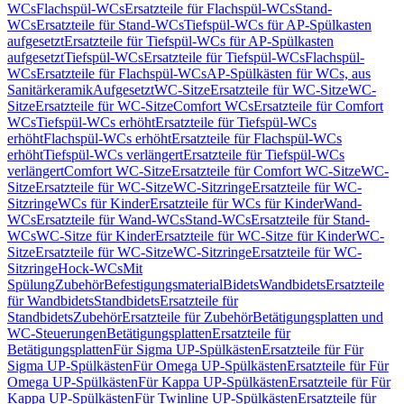
WCs
Flachspül-WCs
Ersatzteile für Flachspül-WCs
Stand-
WCs
Ersatzteile für Stand-WCs
Tiefspül-WCs für AP-Spülkasten
aufgesetzt
Ersatzteile für Tiefspül-WCs für AP-Spülkasten
aufgesetzt
Tiefspül-WCs
Ersatzteile für Tiefspül-WCs
Flachspül-
WCs
Ersatzteile für Flachspül-WCs
AP-Spülkästen für WCs, aus
Sanitärkeramik
Aufgesetzt
WC-Sitze
Ersatzteile für WC-Sitze
WC-
Sitze
Ersatzteile für WC-Sitze
Comfort WCs
Ersatzteile für Comfort
WCs
Tiefspül-WCs erhöht
Ersatzteile für Tiefspül-WCs
erhöht
Flachspül-WCs erhöht
Ersatzteile für Flachspül-WCs
erhöht
Tiefspül-WCs verlängert
Ersatzteile für Tiefspül-WCs
verlängert
Comfort WC-Sitze
Ersatzteile für Comfort WC-Sitze
WC-
Sitze
Ersatzteile für WC-Sitze
WC-Sitzringe
Ersatzteile für WC-
Sitzringe
WCs für Kinder
Ersatzteile für WCs für Kinder
Wand-
WCs
Ersatzteile für Wand-WCs
Stand-WCs
Ersatzteile für Stand-
WCs
WC-Sitze für Kinder
Ersatzteile für WC-Sitze für Kinder
WC-
Sitze
Ersatzteile für WC-Sitze
WC-Sitzringe
Ersatzteile für WC-
Sitzringe
Hock-WCs
Mit
Spülung
Zubehör
Befestigungsmaterial
Bidets
Wandbidets
Ersatzteile
für Wandbidets
Standbidets
Ersatzteile für
Standbidets
Zubehör
Ersatzteile für Zubehör
Betätigungsplatten und
WC-Steuerungen
Betätigungsplatten
Ersatzteile für
Betätigungsplatten
Für Sigma UP-Spülkästen
Ersatzteile für Für
Sigma UP-Spülkästen
Für Omega UP-Spülkästen
Ersatzteile für Für
Omega UP-Spülkästen
Für Kappa UP-Spülkästen
Ersatzteile für Für
Kappa UP-Spülkästen
Für Twinline UP-Spülkästen
Ersatzteile für