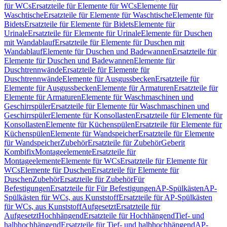
für WCs
Ersatzteile für Elemente für WCs
Elemente für
Waschtische
Ersatzteile für Elemente für Waschtische
Elemente für
Bidets
Ersatzteile für Elemente für Bidets
Elemente für
Urinale
Ersatzteile für Elemente für Urinale
Elemente für Duschen
mit Wandablauf
Ersatzteile für Elemente für Duschen mit
Wandablauf
Elemente für Duschen und Badewannen
Ersatzteile für
Elemente für Duschen und Badewannen
Elemente für
Duschtrennwände
Ersatzteile für Elemente für
Duschtrennwände
Elemente für Ausgussbecken
Ersatzteile für
Elemente für Ausgussbecken
Elemente für Armaturen
Ersatzteile für
Elemente für Armaturen
Elemente für Waschmaschinen und
Geschirrspüler
Ersatzteile für Elemente für Waschmaschinen und
Geschirrspüler
Elemente für Konsollasten
Ersatzteile für Elemente für
Konsollasten
Elemente für Küchenspülen
Ersatzteile für Elemente für
Küchenspülen
Elemente für Wandspeicher
Ersatzteile für Elemente
für Wandspeicher
Zubehör
Ersatzteile für Zubehör
Geberit
Kombifix
Montageelemente
Ersatzteile für
Montageelemente
Elemente für WCs
Ersatzteile für Elemente für
WCs
Elemente für Duschen
Ersatzteile für Elemente für
Duschen
Zubehör
Ersatzteile für Zubehör
Für
Befestigungen
Ersatzteile für Für Befestigungen
AP-Spülkästen
AP-
Spülkästen für WCs, aus Kunststoff
Ersatzteile für AP-Spülkästen
für WCs, aus Kunststoff
Aufgesetzt
Ersatzteile für
Aufgesetzt
Hochhängend
Ersatzteile für Hochhängend
Tief- und
halbhochhängend
Ersatzteile für Tief- und halbhochhängend
AP-