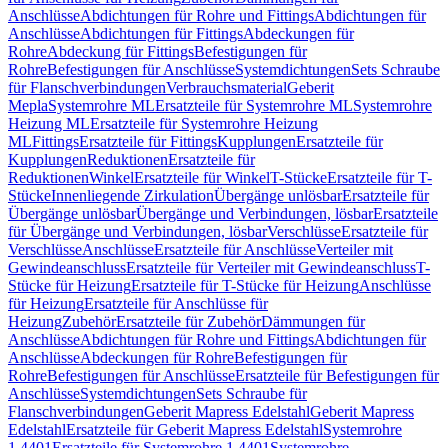
Anschlüsse
Abdichtungen für Rohre und Fittings
Abdichtungen für
Anschlüsse
Abdichtungen für Fittings
Abdeckungen für
Rohre
Abdeckung für Fittings
Befestigungen für
Rohre
Befestigungen für Anschlüsse
Systemdichtungen
Sets Schraube
für Flanschverbindungen
Verbrauchsmaterial
Geberit
Mepla
Systemrohre ML
Ersatzteile für Systemrohre ML
Systemrohre
Heizung ML
Ersatzteile für Systemrohre Heizung
ML
Fittings
Ersatzteile für Fittings
Kupplungen
Ersatzteile für
Kupplungen
Reduktionen
Ersatzteile für
Reduktionen
Winkel
Ersatzteile für Winkel
T-Stücke
Ersatzteile für T-
Stücke
Innenliegende Zirkulation
Übergänge unlösbar
Ersatzteile für
Übergänge unlösbar
Übergänge und Verbindungen, lösbar
Ersatzteile
für Übergänge und Verbindungen, lösbar
Verschlüsse
Ersatzteile für
Verschlüsse
Anschlüsse
Ersatzteile für Anschlüsse
Verteiler mit
Gewindeanschluss
Ersatzteile für Verteiler mit Gewindeanschluss
T-
Stücke für Heizung
Ersatzteile für T-Stücke für Heizung
Anschlüsse
für Heizung
Ersatzteile für Anschlüsse für
Heizung
Zubehör
Ersatzteile für Zubehör
Dämmungen für
Anschlüsse
Abdichtungen für Rohre und Fittings
Abdichtungen für
Anschlüsse
Abdeckungen für Rohre
Befestigungen für
Rohre
Befestigungen für Anschlüsse
Ersatzteile für Befestigungen für
Anschlüsse
Systemdichtungen
Sets Schraube für
Flanschverbindungen
Geberit Mapress Edelstahl
Geberit Mapress
Edelstahl
Ersatzteile für Geberit Mapress Edelstahl
Systemrohre
1.4401
Ersatzteile für Systemrohre 1.4401
Systemrohre