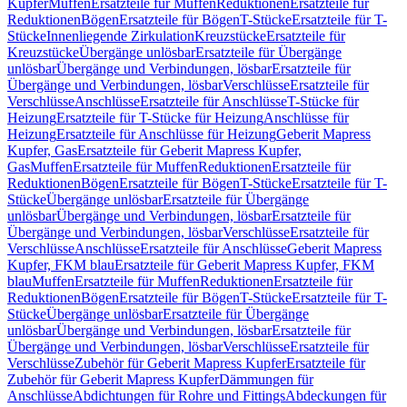
Kupfer
Muffen
Ersatzteile für Muffen
Reduktionen
Ersatzteile für
Reduktionen
Bögen
Ersatzteile für Bögen
T-Stücke
Ersatzteile für T-
Stücke
Innenliegende Zirkulation
Kreuzstücke
Ersatzteile für
Kreuzstücke
Übergänge unlösbar
Ersatzteile für Übergänge
unlösbar
Übergänge und Verbindungen, lösbar
Ersatzteile für
Übergänge und Verbindungen, lösbar
Verschlüsse
Ersatzteile für
Verschlüsse
Anschlüsse
Ersatzteile für Anschlüsse
T-Stücke für
Heizung
Ersatzteile für T-Stücke für Heizung
Anschlüsse für
Heizung
Ersatzteile für Anschlüsse für Heizung
Geberit Mapress
Kupfer, Gas
Ersatzteile für Geberit Mapress Kupfer,
Gas
Muffen
Ersatzteile für Muffen
Reduktionen
Ersatzteile für
Reduktionen
Bögen
Ersatzteile für Bögen
T-Stücke
Ersatzteile für T-
Stücke
Übergänge unlösbar
Ersatzteile für Übergänge
unlösbar
Übergänge und Verbindungen, lösbar
Ersatzteile für
Übergänge und Verbindungen, lösbar
Verschlüsse
Ersatzteile für
Verschlüsse
Anschlüsse
Ersatzteile für Anschlüsse
Geberit Mapress
Kupfer, FKM blau
Ersatzteile für Geberit Mapress Kupfer, FKM
blau
Muffen
Ersatzteile für Muffen
Reduktionen
Ersatzteile für
Reduktionen
Bögen
Ersatzteile für Bögen
T-Stücke
Ersatzteile für T-
Stücke
Übergänge unlösbar
Ersatzteile für Übergänge
unlösbar
Übergänge und Verbindungen, lösbar
Ersatzteile für
Übergänge und Verbindungen, lösbar
Verschlüsse
Ersatzteile für
Verschlüsse
Zubehör für Geberit Mapress Kupfer
Ersatzteile für
Zubehör für Geberit Mapress Kupfer
Dämmungen für
Anschlüsse
Abdichtungen für Rohre und Fittings
Abdeckungen für