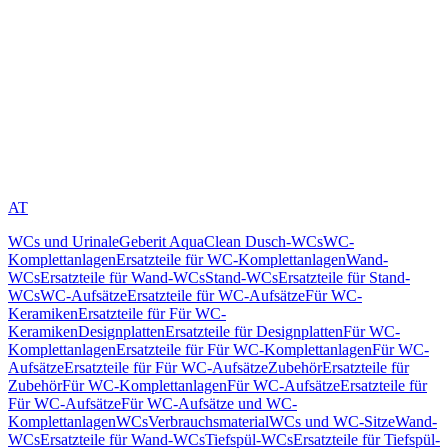
AT
WCs und Urinale
Geberit AquaClean Dusch-WCs
WC-
Komplettanlagen
Ersatzteile für WC-Komplettanlagen
Wand-
WCs
Ersatzteile für Wand-WCs
Stand-WCs
Ersatzteile für Stand-
WCs
WC-Aufsätze
Ersatzteile für WC-Aufsätze
Für WC-
Keramiken
Ersatzteile für Für WC-
Keramiken
Designplatten
Ersatzteile für Designplatten
Für WC-
Komplettanlagen
Ersatzteile für Für WC-Komplettanlagen
Für WC-
Aufsätze
Ersatzteile für Für WC-Aufsätze
Zubehör
Ersatzteile für
Zubehör
Für WC-Komplettanlagen
Für WC-Aufsätze
Ersatzteile für
Für WC-Aufsätze
Für WC-Aufsätze und WC-
Komplettanlagen
WCs
Verbrauchsmaterial
WCs und WC-Sitze
Wand-
WCs
Ersatzteile für Wand-WCs
Tiefspül-WCs
Ersatzteile für Tiefspül-