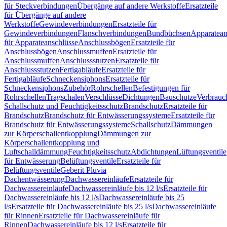
für Steckverbindungen
Übergänge auf andere Werkstoffe
Ersatzteile
für Übergänge auf andere
Werkstoffe
Gewindeverbindungen
Ersatzteile für
Gewindeverbindungen
Flanschverbindungen
Bundbüchsen
Apparatean
für Apparateanschlüsse
Anschlussbögen
Ersatzteile für
Anschlussbögen
Anschlussmuffen
Ersatzteile für
Anschlussmuffen
Anschlussstutzen
Ersatzteile für
Anschlussstutzen
Fertigabläufe
Ersatzteile für
Fertigabläufe
Schneckensiphons
Ersatzteile für
Schneckensiphons
Zubehör
Rohrschellen
Befestigungen für
Rohrschellen
Tragschalen
Verschlüsse
Dichtungen
Bauschutze
Verbrauc
Schallschutz und Feuchtigkeitsschutz
Brandschutz
Ersatzteile für
Brandschutz
Brandschutz für Entwässerungssysteme
Ersatzteile für
Brandschutz für Entwässerungssysteme
Schallschutz
Dämmungen
zur Körperschallentkopplung
Dämmungen zur
Körperschallentkopplung und
Luftschalldämmung
Feuchtigkeitsschutz
Abdichtungen
Lüftungsventile
für Entwässerung
Belüftungsventile
Ersatzteile für
Belüftungsventile
Geberit Pluvia
Dachentwässerung
Dachwassereinläufe
Ersatzteile für
Dachwassereinläufe
Dachwassereinläufe bis 12 l/s
Ersatzteile für
Dachwassereinläufe bis 12 l/s
Dachwassereinläufe bis 25
l/s
Ersatzteile für Dachwassereinläufe bis 25 l/s
Dachwassereinläufe
für Rinnen
Ersatzteile für Dachwassereinläufe für
Rinnen
Dachwassereinläufe bis 12 l/s
Ersatzteile für