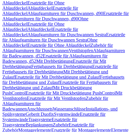
Ablaufdeckel
Ersatzteile für Ohne
Ablaufdeckel
Ablaufdeckel
Ersatzteile für
Ablaufdeckel
Ablaufgarnituren für Duschwannen, d90
Ersatzteile für
Ablaufgarnituren für Duschwannen, d90
Ohne
Ablaufdeckel
Ersatzteile für Ohne
Ablaufdeckel
Ablaufdeckel
Ersatzteile für
Ablaufdeckel
Ablaufgarnituren für Duschwannen Sestra
Ersatzteile
für Ablaufgarnituren für Duschwannen Sestra
Ohne
Ablaufdeckel
Ersatzteile für Ohne Ablaufdeckel
Zubehör für
Ablaufgarnituren für Duschwannen
Ventilstopfen
Ablaufgarnituren
für Badewannen, d52
Ersatzteile für Ablaufgarnituren für
Badewannen, d52
Mit Drehbetätigung
Ersatzteile für Mit
Drehbetätigung
Fertigbausets für Drehbetätigung
Ersatzteile für
Fertigbausets für Drehbetätigung
Mit Drehbetätigung und
Zulauf
Ersatzteile für Mit Drehbetätigung und Zulauf
Fertigbausets
für Drehbetätigung und Zulauf
Ersatzteile für Fertigbausets für
Drehbetätigung und Zulauf
Mit Druckbetätigung
PushControl
Ersatzteile für Mit Druckbetätigung PushControl
Mit
Ventilstopfen
Ersatzteile für Mit Ventilstopfen
Zubehör für
Ablaufgarnituren für
Badewannen
Anschlusssets
Wasseranschlüsse
Installations- und
Spülsysteme
Geberit Duofix
Systemwände
Ersatzteile für
Systemwände
Tragsysteme
Ersatzteile für
Tragsysteme
Beplankungen
Zubehör
Ersatzteile für
Zubehör
Montageelemente
Ersatzteile für Montageelemente
Elemente