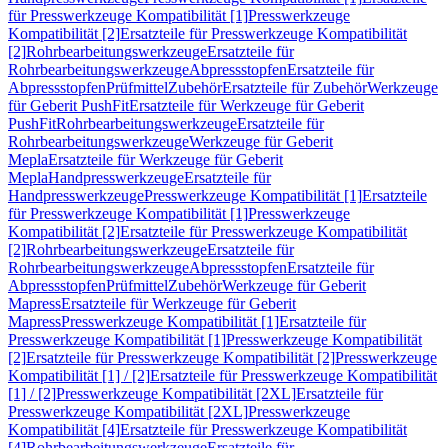
für Presswerkzeuge Kompatibilität [1]
Presswerkzeuge
Kompatibilität [2]
Ersatzteile für Presswerkzeuge Kompatibilität
[2]
Rohrbearbeitungswerkzeuge
Ersatzteile für
Rohrbearbeitungswerkzeuge
Abpressstopfen
Ersatzteile für
Abpressstopfen
Prüfmittel
Zubehör
Ersatzteile für Zubehör
Werkzeuge
für Geberit PushFit
Ersatzteile für Werkzeuge für Geberit
PushFit
Rohrbearbeitungswerkzeuge
Ersatzteile für
Rohrbearbeitungswerkzeuge
Werkzeuge für Geberit
Mepla
Ersatzteile für Werkzeuge für Geberit
Mepla
Handpresswerkzeuge
Ersatzteile für
Handpresswerkzeuge
Presswerkzeuge Kompatibilität [1]
Ersatzteile
für Presswerkzeuge Kompatibilität [1]
Presswerkzeuge
Kompatibilität [2]
Ersatzteile für Presswerkzeuge Kompatibilität
[2]
Rohrbearbeitungswerkzeuge
Ersatzteile für
Rohrbearbeitungswerkzeuge
Abpressstopfen
Ersatzteile für
Abpressstopfen
Prüfmittel
Zubehör
Werkzeuge für Geberit
Mapress
Ersatzteile für Werkzeuge für Geberit
Mapress
Presswerkzeuge Kompatibilität [1]
Ersatzteile für
Presswerkzeuge Kompatibilität [1]
Presswerkzeuge Kompatibilität
[2]
Ersatzteile für Presswerkzeuge Kompatibilität [2]
Presswerkzeuge
Kompatibilität [1] / [2]
Ersatzteile für Presswerkzeuge Kompatibilität
[1] / [2]
Presswerkzeuge Kompatibilität [2XL]
Ersatzteile für
Presswerkzeuge Kompatibilität [2XL]
Presswerkzeuge
Kompatibilität [4]
Ersatzteile für Presswerkzeuge Kompatibilität
[4]
Rohrbearbeitungswerkzeuge
Ersatzteile für