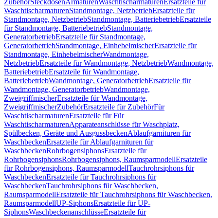
Zubehör
Steckdosen
Armaturen
Waschtischarmaturen
Ersatzteile für
Waschtischarmaturen
Standmontage, Netzbetrieb
Ersatzteile für
Standmontage, Netzbetrieb
Standmontage, Batteriebetrieb
Ersatzteile
für Standmontage, Batteriebetrieb
Standmontage,
Generatorbetrieb
Ersatzteile für Standmontage,
Generatorbetrieb
Standmontage, Einhebelmischer
Ersatzteile für
Standmontage, Einhebelmischer
Wandmontage,
Netzbetrieb
Ersatzteile für Wandmontage, Netzbetrieb
Wandmontage,
Batteriebetrieb
Ersatzteile für Wandmontage,
Batteriebetrieb
Wandmontage, Generatorbetrieb
Ersatzteile für
Wandmontage, Generatorbetrieb
Wandmontage,
Zweigriffmischer
Ersatzteile für Wandmontage,
Zweigriffmischer
Zubehör
Ersatzteile für Zubehör
Für
Waschtischarmaturen
Ersatzteile für Für
Waschtischarmaturen
Apparateanschlüsse für Waschplatz,
Spülbecken, Geräte und Ausgussbecken
Ablaufgarnituren für
Waschbecken
Ersatzteile für Ablaufgarnituren für
Waschbecken
Rohrbogensiphons
Ersatzteile für
Rohrbogensiphons
Rohrbogensiphons, Raumsparmodell
Ersatzteile
für Rohrbogensiphons, Raumsparmodell
Tauchrohrsiphons für
Waschbecken
Ersatzteile für Tauchrohrsiphons für
Waschbecken
Tauchrohrsiphons für Waschbecken,
Raumsparmodell
Ersatzteile für Tauchrohrsiphons für Waschbecken,
Raumsparmodell
UP-Siphons
Ersatzteile für UP-
Siphons
Waschbeckenanschlüsse
Ersatzteile für