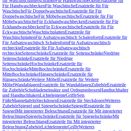
für Waschtischunterschränke
Für Handwaschbecken
Ersatzteile für
Für Handwaschbecken
Für Waschtische
Ersatzteile für Für
Waschtische
Für Doppelwaschtische
Ersatzteile für Für
Doppelwaschtische
Für Möbelwaschtische
Ersatzteile für Für
Möbelwaschtische
Für Eckhandwaschbecken
Ersatzteile für Für
Eckhandwaschbecken
Für Eckwaschtische
Ersatzteile für Für
Eckwaschtische
Waschtischplatten
Ersatzteile für
Waschtischplatten
Für Aufsatzwaschtisch Schalenform
Ersatzteile für
Für Aufsatzwaschtisch Schalenform
Für Aufsatzwaschtisch
rechteckig
Ersatzteile für Für Aufsatzwaschtisch
rechteckig
Seitenschränke
Ersatzteile für Seitenschränke
Niedrige
Seitenschränke
Ersatzteile für Niedrige
Seitenschränke
Hochschränke
Ersatzteile für
Hochschränke
Mittelhochschränke
Ersatzteile für
Mittelhochschränke
Hängeschränke
Ersatzteile für
Hängeschränke
Weitere Möbel
Ersatzteile für Weitere
Möbel
Wandablagen
Ersatzteile für Wandablagen
Zubehör
Ersatzteile
für Zubehör
Schubladeneinsätze und Ordnungsboxen
Handtuchhalter
und Handtuchhaken
Lichtelemente
Griffe
Sets
Füße
Magnettafeln
Steckdosen
Ersatzteile für Steckdosen
Weiteres
Zubehör
Spiegel und Spiegelschränke
Spiegel
Ersatzteile für
Spiegel
Mit integrierter Beleuchtung
Ersatzteile für Mit integrierter
Beleuchtung
Spiegelschränke
Ersatzteile für Spiegelschränke
Mit
integrierter Beleuchtung
Ersatzteile für Mit integrierter
Beleuchtung
Zubehör
Lichtelemente
Griffe
Weiteres