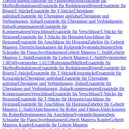
Therm
Fittings
Ersatzteile für Fittings
Muffen
Ersatzteile für
Muffen
Reduktionen
Ersatzteile für Reduktionen
Bögen
Ersatzteile für
Bögen
T-Stücke
Ersatzteile für T-Stücke
Übergänge
unlösbar
Ersatzteile für Übergänge unlösbar
Übergänge und
Verbindungen, lösbar
Ersatzteile für Übergänge und Verbindungen,
lösbar
Kompensatoren
Ersatzteile für
Kompensatoren
Verschlüsse
Ersatzteile für Verschlüsse
T-Stücke für
Heizung
Ersatzteile für T-Stücke für Heizung
Anschlüsse für
Heizung
Ersatzteile für Anschlüsse für Heizung
Zubehör für Geberit
Mapress Therm
Schutzkappen für Rohrende
Systemdichtungen
Sets
Schraube für Flanschverbindungen
Geberit Mapress C-Stahl
Geberit
Mapress C-Stahl
Ersatzteile für Geberit Mapress C-Stahl
Systemrohre
1.0034
Systemrohre 1.0215
Rohrnippel
Muffen
Ersatzteile für
Muffen
Reduktionen
Ersatzteile für Reduktionen
Bögen
Ersatzteile für
Bögen
T-Stücke
Ersatzteile für T-Stücke
Kreuzstücke
Ersatzteile für
Kreuzstücke
Übergänge unlösbar
Ersatzteile für Übergänge
unlösbar
Übergänge und Verbindungen, lösbar
Ersatzteile für
Übergänge und Verbindungen, lösbar
Kompensatoren
Ersatzteile für
Kompensatoren
Verschlüsse
Ersatzteile für Verschlüsse
T-Stücke für
Heizung
Ersatzteile für T-Stücke für Heizung
Anschlüsse für
Heizung
Ersatzteile für Anschlüsse für Heizung
Zubehör für Geberit
Mapress C-Stahl
Abdichtungen für Rohre und Fittings
Abdeckungen
für Rohre
Befestigungen für Anschlüsse
Systemdichtungen
Sets
Schraube für Flanschverbindungen
Geberit Mapress Kupfer
Geberit
Mapress Kupfer
Ersatzteile für Geberit Mapress