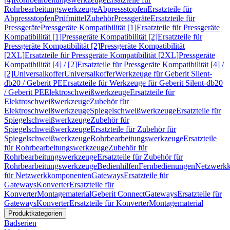
Rohrbearbeitungswerkzeuge
Abpressstopfen
Ersatzteile für
Abpressstopfen
Prüfmittel
Zubehör
Pressgeräte
Ersatzteile für
Pressgeräte
Pressgeräte Kompatibilität [1]
Ersatzteile für Pressgeräte
Kompatibilität [1]
Pressgeräte Kompatibilität [2]
Ersatzteile für
Pressgeräte Kompatibilität [2]
Pressgeräte Kompatibilität
[2XL]
Ersatzteile für Pressgeräte Kompatibilität [2XL]
Pressgeräte
Kompatibilität [4] / [2]
Ersatzteile für Pressgeräte Kompatibilität [4] /
[2]
Universalkoffer
Universalkoffer
Werkzeuge für Geberit Silent-
db20 / Geberit PE
Ersatzteile für Werkzeuge für Geberit Silent-db20
/ Geberit PE
Elektroschweißwerkzeuge
Ersatzteile für
Elektroschweißwerkzeuge
Zubehör für
Elektroschweißwerkzeuge
Spiegelschweißwerkzeuge
Ersatzteile für
Spiegelschweißwerkzeuge
Zubehör für
Spiegelschweißwerkzeuge
Ersatzteile für Zubehör für
Spiegelschweißwerkzeuge
Rohrbearbeitungswerkzeuge
Ersatzteile
für Rohrbearbeitungswerkzeuge
Zubehör für
Rohrbearbeitungswerkzeuge
Ersatzteile für Zubehör für
Rohrbearbeitungswerkzeuge
Bedienhilfen
Fernbedienungen
Netzwerk
für Netzwerkkomponenten
Gateways
Ersatzteile für
Gateways
Konverter
Ersatzteile für
Konverter
Montagematerial
Geberit Connect
Gateways
Ersatzteile für
Gateways
Konverter
Ersatzteile für Konverter
Montagematerial
Produktkategorien
Badserien