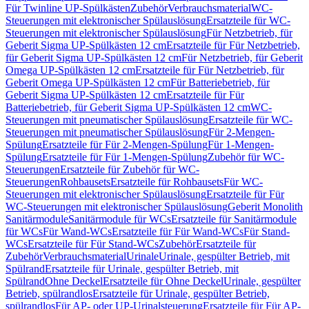
Für Twinline UP-Spülkästen
Zubehör
Verbrauchsmaterial
WC-
Steuerungen mit elektronischer Spülauslösung
Ersatzteile für WC-
Steuerungen mit elektronischer Spülauslösung
Für Netzbetrieb, für
Geberit Sigma UP-Spülkästen 12 cm
Ersatzteile für Für Netzbetrieb,
für Geberit Sigma UP-Spülkästen 12 cm
Für Netzbetrieb, für Geberit
Omega UP-Spülkästen 12 cm
Ersatzteile für Für Netzbetrieb, für
Geberit Omega UP-Spülkästen 12 cm
Für Batteriebetrieb, für
Geberit Sigma UP-Spülkästen 12 cm
Ersatzteile für Für
Batteriebetrieb, für Geberit Sigma UP-Spülkästen 12 cm
WC-
Steuerungen mit pneumatischer Spülauslösung
Ersatzteile für WC-
Steuerungen mit pneumatischer Spülauslösung
Für 2-Mengen-
Spülung
Ersatzteile für Für 2-Mengen-Spülung
Für 1-Mengen-
Spülung
Ersatzteile für Für 1-Mengen-Spülung
Zubehör für WC-
Steuerungen
Ersatzteile für Zubehör für WC-
Steuerungen
Rohbausets
Ersatzteile für Rohbausets
Für WC-
Steuerungen mit elektronischer Spülauslösung
Ersatzteile für Für
WC-Steuerungen mit elektronischer Spülauslösung
Geberit Monolith
Sanitärmodule
Sanitärmodule für WCs
Ersatzteile für Sanitärmodule
für WCs
Für Wand-WCs
Ersatzteile für Für Wand-WCs
Für Stand-
WCs
Ersatzteile für Für Stand-WCs
Zubehör
Ersatzteile für
Zubehör
Verbrauchsmaterial
Urinale
Urinale, gespülter Betrieb, mit
Spülrand
Ersatzteile für Urinale, gespülter Betrieb, mit
Spülrand
Ohne Deckel
Ersatzteile für Ohne Deckel
Urinale, gespülter
Betrieb, spülrandlos
Ersatzteile für Urinale, gespülter Betrieb,
spülrandlos
Für AP- oder UP-Urinalsteuerung
Ersatzteile für Für AP-