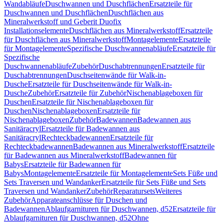
Wandabläufe
Duschwannen und Duschflächen
Ersatzteile für
Duschwannen und Duschflächen
Duschflächen aus
Mineralwerkstoff und Geberit Duofix
Installationselemente
Duschflächen aus Mineralwerkstoff
Ersatzteile
für Duschflächen aus Mineralwerkstoff
Montagelemente
Ersatzteile
für Montagelemente
Spezifische Duschwannenabläufe
Ersatzteile für
Spezifische
Duschwannenabläufe
Zubehör
Duschabtrennungen
Ersatzteile für
Duschabtrennungen
Duschseitenwände für Walk-in-
Dusche
Ersatzteile für Duschseitenwände für Walk-in-
Dusche
Zubehör
Ersatzteile für Zubehör
Nischenablageboxen für
Duschen
Ersatzteile für Nischenablageboxen für
Duschen
Nischenablageboxen
Ersatzteile für
Nischenablageboxen
Zubehör
Badewannen
Badewannen aus
Sanitäracryl
Ersatzteile für Badewannen aus
Sanitäracryl
Rechteckbadewannen
Ersatzteile für
Rechteckbadewannen
Badewannen aus Mineralwerkstoff
Ersatzteile
für Badewannen aus Mineralwerkstoff
Badewannen für
Babys
Ersatzteile für Badewannen für
Babys
Montagelemente
Ersatzteile für Montagelemente
Sets Füße und
Sets Traversen und Wandanker
Ersatzteile für Sets Füße und Sets
Traversen und Wandanker
Zubehör
Reparatursets
Weiteres
Zubehör
Apparateanschlüsse für Duschen und
Badewannen
Ablaufgarnituren für Duschwannen, d52
Ersatzteile für
Ablaufgarnituren für Duschwannen, d52
Ohne