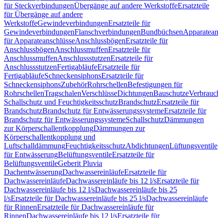
für Steckverbindungen
Übergänge auf andere Werkstoffe
Ersatzteile
für Übergänge auf andere
Werkstoffe
Gewindeverbindungen
Ersatzteile für
Gewindeverbindungen
Flanschverbindungen
Bundbüchsen
Apparatean
für Apparateanschlüsse
Anschlussbögen
Ersatzteile für
Anschlussbögen
Anschlussmuffen
Ersatzteile für
Anschlussmuffen
Anschlussstutzen
Ersatzteile für
Anschlussstutzen
Fertigabläufe
Ersatzteile für
Fertigabläufe
Schneckensiphons
Ersatzteile für
Schneckensiphons
Zubehör
Rohrschellen
Befestigungen für
Rohrschellen
Tragschalen
Verschlüsse
Dichtungen
Bauschutze
Verbrauc
Schallschutz und Feuchtigkeitsschutz
Brandschutz
Ersatzteile für
Brandschutz
Brandschutz für Entwässerungssysteme
Ersatzteile für
Brandschutz für Entwässerungssysteme
Schallschutz
Dämmungen
zur Körperschallentkopplung
Dämmungen zur
Körperschallentkopplung und
Luftschalldämmung
Feuchtigkeitsschutz
Abdichtungen
Lüftungsventile
für Entwässerung
Belüftungsventile
Ersatzteile für
Belüftungsventile
Geberit Pluvia
Dachentwässerung
Dachwassereinläufe
Ersatzteile für
Dachwassereinläufe
Dachwassereinläufe bis 12 l/s
Ersatzteile für
Dachwassereinläufe bis 12 l/s
Dachwassereinläufe bis 25
l/s
Ersatzteile für Dachwassereinläufe bis 25 l/s
Dachwassereinläufe
für Rinnen
Ersatzteile für Dachwassereinläufe für
Rinnen
Dachwassereinläufe bis 12 l/s
Ersatzteile für