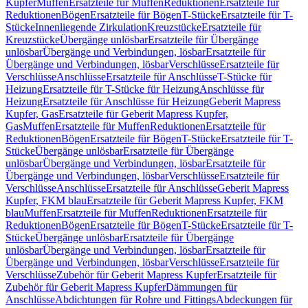
Kupfer
Muffen
Ersatzteile für Muffen
Reduktionen
Ersatzteile für
Reduktionen
Bögen
Ersatzteile für Bögen
T-Stücke
Ersatzteile für T-
Stücke
Innenliegende Zirkulation
Kreuzstücke
Ersatzteile für
Kreuzstücke
Übergänge unlösbar
Ersatzteile für Übergänge
unlösbar
Übergänge und Verbindungen, lösbar
Ersatzteile für
Übergänge und Verbindungen, lösbar
Verschlüsse
Ersatzteile für
Verschlüsse
Anschlüsse
Ersatzteile für Anschlüsse
T-Stücke für
Heizung
Ersatzteile für T-Stücke für Heizung
Anschlüsse für
Heizung
Ersatzteile für Anschlüsse für Heizung
Geberit Mapress
Kupfer, Gas
Ersatzteile für Geberit Mapress Kupfer,
Gas
Muffen
Ersatzteile für Muffen
Reduktionen
Ersatzteile für
Reduktionen
Bögen
Ersatzteile für Bögen
T-Stücke
Ersatzteile für T-
Stücke
Übergänge unlösbar
Ersatzteile für Übergänge
unlösbar
Übergänge und Verbindungen, lösbar
Ersatzteile für
Übergänge und Verbindungen, lösbar
Verschlüsse
Ersatzteile für
Verschlüsse
Anschlüsse
Ersatzteile für Anschlüsse
Geberit Mapress
Kupfer, FKM blau
Ersatzteile für Geberit Mapress Kupfer, FKM
blau
Muffen
Ersatzteile für Muffen
Reduktionen
Ersatzteile für
Reduktionen
Bögen
Ersatzteile für Bögen
T-Stücke
Ersatzteile für T-
Stücke
Übergänge unlösbar
Ersatzteile für Übergänge
unlösbar
Übergänge und Verbindungen, lösbar
Ersatzteile für
Übergänge und Verbindungen, lösbar
Verschlüsse
Ersatzteile für
Verschlüsse
Zubehör für Geberit Mapress Kupfer
Ersatzteile für
Zubehör für Geberit Mapress Kupfer
Dämmungen für
Anschlüsse
Abdichtungen für Rohre und Fittings
Abdeckungen für