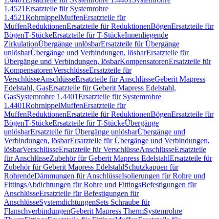
1.4521
Ersatzteile für Systemrohre
1.4521
Rohrnippel
Muffen
Ersatzteile für
Muffen
Reduktionen
Ersatzteile für Reduktionen
Bögen
Ersatzteile für
Bögen
T-Stücke
Ersatzteile für T-Stücke
Innenliegende
Zirkulation
Übergänge unlösbar
Ersatzteile für Übergänge
unlösbar
Übergänge und Verbindungen, lösbar
Ersatzteile für
Übergänge und Verbindungen, lösbar
Kompensatoren
Ersatzteile für
Kompensatoren
Verschlüsse
Ersatzteile für
Verschlüsse
Anschlüsse
Ersatzteile für Anschlüsse
Geberit Mapress
Edelstahl, Gas
Ersatzteile für Geberit Mapress Edelstahl,
Gas
Systemrohre 1.4401
Ersatzteile für Systemrohre
1.4401
Rohrnippel
Muffen
Ersatzteile für
Muffen
Reduktionen
Ersatzteile für Reduktionen
Bögen
Ersatzteile für
Bögen
T-Stücke
Ersatzteile für T-Stücke
Übergänge
unlösbar
Ersatzteile für Übergänge unlösbar
Übergänge und
Verbindungen, lösbar
Ersatzteile für Übergänge und Verbindungen,
lösbar
Verschlüsse
Ersatzteile für Verschlüsse
Anschlüsse
Ersatzteile
für Anschlüsse
Zubehör für Geberit Mapress Edelstahl
Ersatzteile für
Zubehör für Geberit Mapress Edelstahl
Schutzkappen für
Rohrende
Dämmungen für Anschlüsse
Isolierungen für Rohre und
Fittings
Abdichtungen für Rohre und Fittings
Befestigungen für
Anschlüsse
Ersatzteile für Befestigungen für
Anschlüsse
Systemdichtungen
Sets Schraube für
Flanschverbindungen
Geberit Mapress Therm
Systemrohre