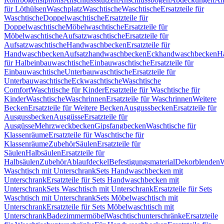
für Löthülsen
Waschplatz
Waschtische
Waschtische
Ersatzteile für
Waschtische
Doppelwaschtische
Ersatzteile für
Doppelwaschtische
Möbelwaschtische
Ersatzteile für
Möbelwaschtische
Aufsatzwaschtische
Ersatzteile für
Aufsatzwaschtische
Handwaschbecken
Ersatzteile für
Handwaschbecken
Aufsatzhandwaschbecken
Eckhandwaschbecken
H
für Halbeinbauwaschtische
Einbauwaschtische
Ersatzteile für
Einbauwaschtische
Unterbauwaschtische
Ersatzteile für
Unterbauwaschtische
Eckwaschtische
Waschtische
Comfort
Waschtische für Kinder
Ersatzteile für Waschtische für
Kinder
Waschtische
Waschrinnen
Ersatzteile für Waschrinnen
Weitere
Becken
Ersatzteile für Weitere Becken
Ausgussbecken
Ersatzteile für
Ausgussbecken
Ausgüsse
Ersatzteile für
Ausgüsse
Mehrzweckbecken
Gipsfangbecken
Waschtische für
Klassenräume
Ersatzteile für Waschtische für
Klassenräume
Zubehör
Säulen
Ersatzteile für
Säulen
Halbsäulen
Ersatzteile für
Halbsäulen
Zubehör
Ablaufdeckel
Befestigungsmaterial
Dekorblenden
W
Waschtisch mit Unterschrank
Sets Handwaschbecken mit
Unterschrank
Ersatzteile für Sets Handwaschbecken mit
Unterschrank
Sets Waschtisch mit Unterschrank
Ersatzteile für Sets
Waschtisch mit Unterschrank
Sets Möbelwaschtisch mit
Unterschrank
Ersatzteile für Sets Möbelwaschtisch mit
Unterschrank
Badezimmermöbel
Waschtischunterschränke
Ersatzteile