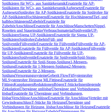
Spülkästen für WCs, aus Sanitärkeramik
Ersatzteile für AP-
Spülkästen für WCs, aus Sanitärkeramik
Aufgesetzt
Ersatzteile für
Aufgesetzt
Spülrohre für AP-Spülkästen
Ersatzteile für Spülrohre für
AP-Spülkästen
Hochhängend
Ersatzteile für Hochhängend
Tief- und
halbhochhängend
Zubehör
Ersatzteile für
Zubehör
Anschlüsse
Ersatzteile für Anschlüsse
Manschetten
Nippel,
Rosetten und Staueinsätze
Verbrauchsmaterial
Spülventile
UP-
Spülkästen
Sigma UP-Spülkästen
Ersatzteile für Sigma UP-
Spülkästen
Spülrohre
Zubehör
Füll- und
Spülventile
Füllventile
Ersatzteile für Füllventile
Füllventile für AP-
Spülkästen
Ersatzteile für Füllventile für AP-Spülkästen
Füllventile
für UP-Spülkästen
Ersatzteile für Füllventile für UP-
Spülkästen
Spülventile
Ersatzteile für Spülventile
Spül-Stopp-
Spülung
Ersatzteile für Spül-Stopp-Spülung
1-Mengen-
Spülung
Ersatzteile für 1-Mengen-Spülung
2-Mengen-
Spülung
Ersatzteile für 2-Mengen-
Spülung
Versorgungssysteme
Geberit FlowFit
Systemrohre
ML
Systemrohre Heizung ML
Fittings
Ersatzteile für
Fittings
Kupplungen
Reduktionen
Bögen
T-Stücke
Innenliegende
Zirkulation
Übergänge unlösbar
Übergänge und Verbindungen,
lösbar
Ersatzteile für Übergänge und Verbindungen,
lösbar
Verschlüsse
Anschlüsse
Ersatzteile für Anschlüsse
Verteiler mit
Gewindeanschluss
T-Stücke für Heizung
Übergänge und
Verbindungen für Heizung, lösbar
Anschlüsse für Heizung
Ersatzteile
für Anschlüsse für Heizung
Zubehör
Dämmungen für