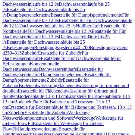
Dachwassereinläufe bis 12 l/s
Dachwassereinläufe bis 25
l/s
Ersatzteile für Dachwassereinläufe bis 25
l/s
Dampfsperrenelemente
Ersatzteile für Dampfsperrenelemente
Für
Dachwassereinläufe bis 12 l/s
Ersatzteile für Für Dachwassereinläufe
bis 12 l/s
Dachwassereinläufe bis 25 l/s
Notüberläufe
Ersatzteile für
Notüberläufe
Für Dachwassereinläufe bis 12 l/s
Ersatzteile für Für
Dachwassereinläufe bis 12 l/s
Dachwassereinläufe bis 25
l/s
Ersatzteile für Dachwassereinläufe bis 25
l/s
Befestigungen
Befestigungssystem d40–200
Befestigungssystem
d250–315
Zubehör
Ersatzteile für Zubehör
Für
Dachwassereinläufe
Ersatzteile für Für Dachwassereinläufe
Für
Befestigungen
Konventionelle
Dachentwässerung
Dachwassereinläufe
Ersatzteile für
Dachwassereinläufe
Dampfsperrenelemente
Ersatzteile für
Dampfsperrenelemente
Zubehör
Ersatzteile für
Zubehör
Bodenentwässerung
Flächenentwässerung für drinnen und
draußen
Ersatzteile für Flächenentwässerung für drinnen und
draußen
Bodenabläufe 13 x 13 cm
Ersatzteile für Bodenabläufe 13 x
13 cm
Bodeneinläufe für Balkone und Terrassen, 13 x 13
cm
Ersatzteile für Bodeneinläufe für Balkone und Terrassen, 13 x 13
cm
Zubehör
Ersatzteile für Zubehör
Werkzeuge,
Netzwerkkomponenten und Software
Werkzeuge
Werkzeuge für
Geberit FlowFit
Ersatzteile für Werkzeuge für Geberit
FlowFit
Handpresswerkzeuge
Ersatzteile für
Handpresswerkzeuge
Presswerkzeuge Kompatibilität [1]
Ersatzteile