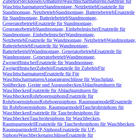
Zubehör
Steckdosen
Armaturen
Waschtischarmaturen
Ersatzteile für
Waschtischarmaturen
Standmontage, Netzbetrieb
Ersatzteile für
Standmontage, Netzbetrieb
Standmontage, Batteriebetrieb
Ersatzteile
für Standmontage, Batteriebetrieb
Standmontage,
Generatorbetrieb
Ersatzteile für Standmontage,
Generatorbetrieb
Standmontage, Einhebelmischer
Ersatzteile für
Standmontage, Einhebelmischer
Wandmontage,
Netzbetrieb
Ersatzteile für Wandmontage, Netzbetrieb
Wandmontage,
Batteriebetrieb
Ersatzteile für Wandmontage,
Batteriebetrieb
Wandmontage, Generatorbetrieb
Ersatzteile für
Wandmontage, Generatorbetrieb
Wandmontage,
Zweigriffmischer
Ersatzteile für Wandmontage,
Zweigriffmischer
Zubehör
Ersatzteile für Zubehör
Für
Waschtischarmaturen
Ersatzteile für Für
Waschtischarmaturen
Apparateanschlüsse für Waschplatz,
Spülbecken, Geräte und Ausgussbecken
Ablaufgarnituren für
Waschbecken
Ersatzteile für Ablaufgarnituren für
Waschbecken
Rohrbogensiphons
Ersatzteile für
Rohrbogensiphons
Rohrbogensiphons, Raumsparmodell
Ersatzteile
für Rohrbogensiphons, Raumsparmodell
Tauchrohrsiphons für
Waschbecken
Ersatzteile für Tauchrohrsiphons für
Waschbecken
Tauchrohrsiphons für Waschbecken,
Raumsparmodell
Ersatzteile für Tauchrohrsiphons für Waschbecken,
Raumsparmodell
UP-Siphons
Ersatzteile für UP-
Siphons
Waschbeckenanschlüsse
Ersatzteile für