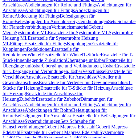
Anschlüsse
Abdichtungen für Rohre und Fittings
Abdichtungen für
Anschlüsse
Abdichtungen für Fittings
Abdeckungen für
Rohre
Abdeckung für Fittings
Befestigungen für
Rohre
Befestigungen für Anschlüsse
Systemdichtungen
Sets Schraube
für Flanschverbindungen
Verbrauchsmaterial
Geberit
Mepla
Systemrohre ML
Ersatzteile für Systemrohre ML
Systemrohre
Heizung ML
Ersatzteile für Systemrohre Heizung
ML
Fittings
Ersatzteile für Fittings
Kupplungen
Ersatzteile für
Kupplungen
Reduktionen
Ersatzteile für
Reduktionen
Winkel
Ersatzteile für Winkel
T-Stücke
Ersatzteile für T-
Stücke
Innenliegende Zirkulation
Übergänge unlösbar
Ersatzteile für
Übergänge unlösbar
Übergänge und Verbindungen, lösbar
Ersatzteile
für Übergänge und Verbindungen, lösbar
Verschlüsse
Ersatzteile für
Verschlüsse
Anschlüsse
Ersatzteile für Anschlüsse
Verteiler mit
Gewindeanschluss
Ersatzteile für Verteiler mit Gewindeanschluss
T-
Stücke für Heizung
Ersatzteile für T-Stücke für Heizung
Anschlüsse
für Heizung
Ersatzteile für Anschlüsse für
Heizung
Zubehör
Ersatzteile für Zubehör
Dämmungen für
Anschlüsse
Abdichtungen für Rohre und Fittings
Abdichtungen für
Anschlüsse
Abdeckungen für Rohre
Befestigungen für
Rohre
Befestigungen für Anschlüsse
Ersatzteile für Befestigungen für
Anschlüsse
Systemdichtungen
Sets Schraube für
Flanschverbindungen
Geberit Mapress Edelstahl
Geberit Mapress
Edelstahl
Ersatzteile für Geberit Mapress Edelstahl
Systemrohre
1.4401
Ersatzteile für Systemrohre 1.4401
Systemrohre