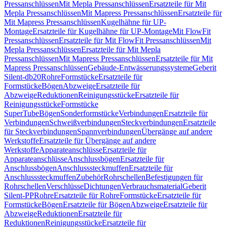
Pressanschlüssen
Mit Mepla Pressanschlüssen
Ersatzteile für Mit
Mepla Pressanschlüssen
Mit Mapress Pressanschlüssen
Ersatzteile für
Mit Mapress Pressanschlüssen
Kugelhähne für UP-
Montage
Ersatzteile für Kugelhähne für UP-Montage
Mit FlowFit
Pressanschlüssen
Ersatzteile für Mit FlowFit Pressanschlüssen
Mit
Mepla Pressanschlüssen
Ersatzteile für Mit Mepla
Pressanschlüssen
Mit Mapress Pressanschlüssen
Ersatzteile für Mit
Mapress Pressanschlüssen
Gebäude-Entwässerungssysteme
Geberit
Silent-db20
Rohre
Formstücke
Ersatzteile für
Formstücke
Bögen
Abzweige
Ersatzteile für
Abzweige
Reduktionen
Reinigungsstücke
Ersatzteile für
Reinigungsstücke
Formstücke
SuperTube
Bögen
Sonderformstücke
Verbindungen
Ersatzteile für
Verbindungen
Schweißverbindungen
Steckverbindungen
Ersatzteile
für Steckverbindungen
Spannverbindungen
Übergänge auf andere
Werkstoffe
Ersatzteile für Übergänge auf andere
Werkstoffe
Apparateanschlüsse
Ersatzteile für
Apparateanschlüsse
Anschlussbögen
Ersatzteile für
Anschlussbögen
Anschlusssteckmuffen
Ersatzteile für
Anschlusssteckmuffen
Zubehör
Rohrschellen
Befestigungen für
Rohrschellen
Verschlüsse
Dichtungen
Verbrauchsmaterial
Geberit
Silent-PP
Rohre
Ersatzteile für Rohre
Formstücke
Ersatzteile für
Formstücke
Bögen
Ersatzteile für Bögen
Abzweige
Ersatzteile für
Abzweige
Reduktionen
Ersatzteile für
Reduktionen
Reinigungsstücke
Ersatzteile für