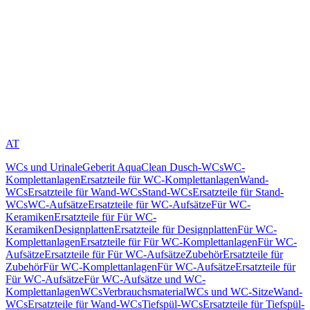
AT
WCs und Urinale
Geberit AquaClean Dusch-WCs
WC-
Komplettanlagen
Ersatzteile für WC-Komplettanlagen
Wand-
WCs
Ersatzteile für Wand-WCs
Stand-WCs
Ersatzteile für Stand-
WCs
WC-Aufsätze
Ersatzteile für WC-Aufsätze
Für WC-
Keramiken
Ersatzteile für Für WC-
Keramiken
Designplatten
Ersatzteile für Designplatten
Für WC-
Komplettanlagen
Ersatzteile für Für WC-Komplettanlagen
Für WC-
Aufsätze
Ersatzteile für Für WC-Aufsätze
Zubehör
Ersatzteile für
Zubehör
Für WC-Komplettanlagen
Für WC-Aufsätze
Ersatzteile für
Für WC-Aufsätze
Für WC-Aufsätze und WC-
Komplettanlagen
WCs
Verbrauchsmaterial
WCs und WC-Sitze
Wand-
WCs
Ersatzteile für Wand-WCs
Tiefspül-WCs
Ersatzteile für Tiefspül-