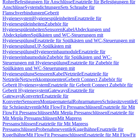
Rohre
Befestigungen für Anschlüsse
Ersatzteile für Befestigungen für
Anschlüsse
Systemdichtungen
Sets Schraube für
Flanschverbindungen
Geberit
Hygienesystem
Hygienespüleinheiten
Ersatzteile für
Hygienespüleinheiten
Zubehör für
Hygienespüleinheiten
Sensoren
Kabel
Abdeckungen und
Abdeckplatten
Spülkästen und WC-Steuerungen mit
Hygienespülung
Ersatzteile für Spülkästen und WC-Steuerungen mit
Hygienespülung
UP-Spülkästen mit
Hygienespülung
Hygieneeinbaumodule
Ersatzteile für
Hygieneeinbaumodule
Zubehör für Spülkästen und WC-
Steuerungen mit Hygienespülung
Ersatzteile für Zubehör für
Spülkästen und WC-Steuerungen mit
Hygienespülung
Sensoren
Kabel
Netzteile
Ersatzteile für
Netzteile
Netzwerkkomponenten
Geberit Connect Zubehör für
Geberit Hygienesystem
Ersatzteile für Geberit Connect Zubehör für
Geberit Hygienesystem
Gateways
Ersatzteile für
Gateways
Konverter
Ersatzteile für
Konverter
Sensoren
Montagematerial
Rohrarmaturen
Schrägsitzventile
E
für Schrägsitzventile
Mit FlowFit Pressanschlüssen
Ersatzteile für Mit
FlowFit Pressanschlüssen
Mit Mepla Pressanschlüssen
Ersatzteile für
Mit Mepla Pressanschlüssen
Mit Mapress
Pressanschlüssen
Ersatzteile für Mit Mapress
Pressanschlüssen
Probenahmeventile
Kugelhähne
Ersatzteile für
Kugelhähne
Mit FlowFit Pressanschlüssen
Ersatzteile für Mit FlowFit