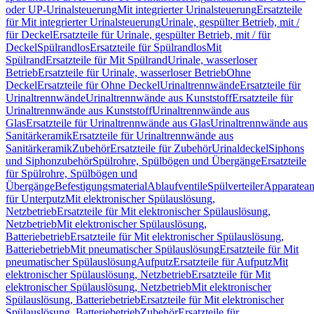
oder UP-Urinalsteuerung
Mit integrierter Urinalsteuerung
Ersatzteile
für Mit integrierter Urinalsteuerung
Urinale, gespülter Betrieb, mit /
für Deckel
Ersatzteile für Urinale, gespülter Betrieb, mit / für
Deckel
Spülrandlos
Ersatzteile für Spülrandlos
Mit
Spülrand
Ersatzteile für Mit Spülrand
Urinale, wasserloser
Betrieb
Ersatzteile für Urinale, wasserloser Betrieb
Ohne
Deckel
Ersatzteile für Ohne Deckel
Urinaltrennwände
Ersatzteile für
Urinaltrennwände
Urinaltrennwände aus Kunststoff
Ersatzteile für
Urinaltrennwände aus Kunststoff
Urinaltrennwände aus
Glas
Ersatzteile für Urinaltrennwände aus Glas
Urinaltrennwände aus
Sanitärkeramik
Ersatzteile für Urinaltrennwände aus
Sanitärkeramik
Zubehör
Ersatzteile für Zubehör
Urinaldeckel
Siphons
und Siphonzubehör
Spülrohre, Spülbögen und Übergänge
Ersatzteile
für Spülrohre, Spülbögen und
Übergänge
Befestigungsmaterial
Ablaufventile
Spülverteiler
Apparatean
für Unterputz
Mit elektronischer Spülauslösung,
Netzbetrieb
Ersatzteile für Mit elektronischer Spülauslösung,
Netzbetrieb
Mit elektronischer Spülauslösung,
Batteriebetrieb
Ersatzteile für Mit elektronischer Spülauslösung,
Batteriebetrieb
Mit pneumatischer Spülauslösung
Ersatzteile für Mit
pneumatischer Spülauslösung
Aufputz
Ersatzteile für Aufputz
Mit
elektronischer Spülauslösung, Netzbetrieb
Ersatzteile für Mit
elektronischer Spülauslösung, Netzbetrieb
Mit elektronischer
Spülauslösung, Batteriebetrieb
Ersatzteile für Mit elektronischer
Spülauslösung, Batteriebetrieb
Zubehör
Ersatzteile für