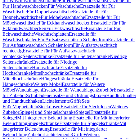
für Waschtischunterschränke
Für Handwaschbecken
Ersatzteile für
Für Handwaschbecken
Für Waschtische
Ersatzteile für Für
Waschtische
Für Doppelwaschtische
Ersatzteile für Für
Doppelwaschtische
Für Möbelwaschtische
Ersatzteile für Für
Möbelwaschtische
Für Eckhandwaschbecken
Ersatzteile für Für
Eckhandwaschbecken
Für Eckwaschtische
Ersatzteile für Für
Eckwaschtische
Waschtischplatten
Ersatzteile für
Waschtischplatten
Für Aufsatzwaschtisch Schalenform
Ersatzteile für
Für Aufsatzwaschtisch Schalenform
Für Aufsatzwaschtisch
rechteckig
Ersatzteile für Für Aufsatzwaschtisch
rechteckig
Seitenschränke
Ersatzteile für Seitenschränke
Niedrige
Seitenschränke
Ersatzteile für Niedrige
Seitenschränke
Hochschränke
Ersatzteile für
Hochschränke
Mittelhochschränke
Ersatzteile für
Mittelhochschränke
Hängeschränke
Ersatzteile für
Hängeschränke
Weitere Möbel
Ersatzteile für Weitere
Möbel
Wandablagen
Ersatzteile für Wandablagen
Zubehör
Ersatzteile
für Zubehör
Schubladeneinsätze und Ordnungsboxen
Handtuchhalter
und Handtuchhaken
Lichtelemente
Griffe
Sets
Füße
Magnettafeln
Steckdosen
Ersatzteile für Steckdosen
Weiteres
Zubehör
Spiegel und Spiegelschränke
Spiegel
Ersatzteile für
Spiegel
Mit integrierter Beleuchtung
Ersatzteile für Mit integrierter
Beleuchtung
Spiegelschränke
Ersatzteile für Spiegelschränke
Mit
integrierter Beleuchtung
Ersatzteile für Mit integrierter
Beleuchtung
Zubehör
Lichtelemente
Griffe
Weiteres