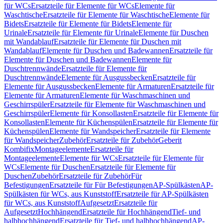
für WCs
Ersatzteile für Elemente für WCs
Elemente für
Waschtische
Ersatzteile für Elemente für Waschtische
Elemente für
Bidets
Ersatzteile für Elemente für Bidets
Elemente für
Urinale
Ersatzteile für Elemente für Urinale
Elemente für Duschen
mit Wandablauf
Ersatzteile für Elemente für Duschen mit
Wandablauf
Elemente für Duschen und Badewannen
Ersatzteile für
Elemente für Duschen und Badewannen
Elemente für
Duschtrennwände
Ersatzteile für Elemente für
Duschtrennwände
Elemente für Ausgussbecken
Ersatzteile für
Elemente für Ausgussbecken
Elemente für Armaturen
Ersatzteile für
Elemente für Armaturen
Elemente für Waschmaschinen und
Geschirrspüler
Ersatzteile für Elemente für Waschmaschinen und
Geschirrspüler
Elemente für Konsollasten
Ersatzteile für Elemente für
Konsollasten
Elemente für Küchenspülen
Ersatzteile für Elemente für
Küchenspülen
Elemente für Wandspeicher
Ersatzteile für Elemente
für Wandspeicher
Zubehör
Ersatzteile für Zubehör
Geberit
Kombifix
Montageelemente
Ersatzteile für
Montageelemente
Elemente für WCs
Ersatzteile für Elemente für
WCs
Elemente für Duschen
Ersatzteile für Elemente für
Duschen
Zubehör
Ersatzteile für Zubehör
Für
Befestigungen
Ersatzteile für Für Befestigungen
AP-Spülkästen
AP-
Spülkästen für WCs, aus Kunststoff
Ersatzteile für AP-Spülkästen
für WCs, aus Kunststoff
Aufgesetzt
Ersatzteile für
Aufgesetzt
Hochhängend
Ersatzteile für Hochhängend
Tief- und
halbhochhängend
Ersatzteile für Tief- und halbhochhängend
AP-