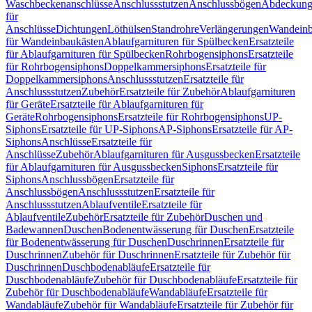
Waschbeckenanschlüsse
Anschlussstutzen
Anschlussbögen
Abdeckung
für
Anschlüsse
Dichtungen
Löthülsen
Standrohre
Verlängerungen
Wandeinb
für Wandeinbaukästen
Ablaufgarnituren für Spülbecken
Ersatzteile
für Ablaufgarnituren für Spülbecken
Rohrbogensiphons
Ersatzteile
für Rohrbogensiphons
Doppelkammersiphons
Ersatzteile für
Doppelkammersiphons
Anschlussstutzen
Ersatzteile für
Anschlussstutzen
Zubehör
Ersatzteile für Zubehör
Ablaufgarnituren
für Geräte
Ersatzteile für Ablaufgarnituren für
Geräte
Rohrbogensiphons
Ersatzteile für Rohrbogensiphons
UP-
Siphons
Ersatzteile für UP-Siphons
AP-Siphons
Ersatzteile für AP-
Siphons
Anschlüsse
Ersatzteile für
Anschlüsse
Zubehör
Ablaufgarnituren für Ausgussbecken
Ersatzteile
für Ablaufgarnituren für Ausgussbecken
Siphons
Ersatzteile für
Siphons
Anschlussbögen
Ersatzteile für
Anschlussbögen
Anschlussstutzen
Ersatzteile für
Anschlussstutzen
Ablaufventile
Ersatzteile für
Ablaufventile
Zubehör
Ersatzteile für Zubehör
Duschen und
Badewannen
Duschen
Bodenentwässerung für Duschen
Ersatzteile
für Bodenentwässerung für Duschen
Duschrinnen
Ersatzteile für
Duschrinnen
Zubehör für Duschrinnen
Ersatzteile für Zubehör für
Duschrinnen
Duschbodenabläufe
Ersatzteile für
Duschbodenabläufe
Zubehör für Duschbodenabläufe
Ersatzteile für
Zubehör für Duschbodenabläufe
Wandabläufe
Ersatzteile für
Wandabläufe
Zubehör für Wandabläufe
Ersatzteile für Zubehör für