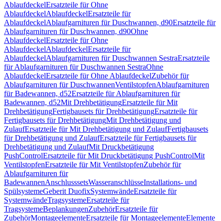
Ablaufdeckel
Ersatzteile für Ohne
Ablaufdeckel
Ablaufdeckel
Ersatzteile für
Ablaufdeckel
Ablaufgarnituren für Duschwannen, d90
Ersatzteile für
Ablaufgarnituren für Duschwannen, d90
Ohne
Ablaufdeckel
Ersatzteile für Ohne
Ablaufdeckel
Ablaufdeckel
Ersatzteile für
Ablaufdeckel
Ablaufgarnituren für Duschwannen Sestra
Ersatzteile
für Ablaufgarnituren für Duschwannen Sestra
Ohne
Ablaufdeckel
Ersatzteile für Ohne Ablaufdeckel
Zubehör für
Ablaufgarnituren für Duschwannen
Ventilstopfen
Ablaufgarnituren
für Badewannen, d52
Ersatzteile für Ablaufgarnituren für
Badewannen, d52
Mit Drehbetätigung
Ersatzteile für Mit
Drehbetätigung
Fertigbausets für Drehbetätigung
Ersatzteile für
Fertigbausets für Drehbetätigung
Mit Drehbetätigung und
Zulauf
Ersatzteile für Mit Drehbetätigung und Zulauf
Fertigbausets
für Drehbetätigung und Zulauf
Ersatzteile für Fertigbausets für
Drehbetätigung und Zulauf
Mit Druckbetätigung
PushControl
Ersatzteile für Mit Druckbetätigung PushControl
Mit
Ventilstopfen
Ersatzteile für Mit Ventilstopfen
Zubehör für
Ablaufgarnituren für
Badewannen
Anschlusssets
Wasseranschlüsse
Installations- und
Spülsysteme
Geberit Duofix
Systemwände
Ersatzteile für
Systemwände
Tragsysteme
Ersatzteile für
Tragsysteme
Beplankungen
Zubehör
Ersatzteile für
Zubehör
Montageelemente
Ersatzteile für Montageelemente
Elemente