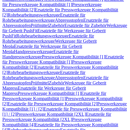
für Presswerkzeuge Kompatibilität [1]
Presswerkzeuge
Kompatibilität [2]
Ersatzteile für Presswerkzeuge Kompatibilität
[2]
Rohrbearbeitungswerkzeuge
Ersatzteile für
Rohrbearbeitungswerkzeuge
Abpressstopfen
Ersatzteile für
Abpressstopfen
Prüfmittel
Zubehör
Ersatzteile für Zubehör
Werkzeuge
für Geberit PushFit
Ersatzteile für Werkzeuge für Geberit
PushFit
Rohrbearbeitungswerkzeuge
Ersatzteile für
Rohrbearbeitungswerkzeuge
Werkzeuge für Geberit
Mepla
Ersatzteile für Werkzeuge für Geberit
Mepla
Handpresswerkzeuge
Ersatzteile für
Handpresswerkzeuge
Presswerkzeuge Kompatibilität [1]
Ersatzteile
für Presswerkzeuge Kompatibilität [1]
Presswerkzeuge
Kompatibilität [2]
Ersatzteile für Presswerkzeuge Kompatibilität
[2]
Rohrbearbeitungswerkzeuge
Ersatzteile für
Rohrbearbeitungswerkzeuge
Abpressstopfen
Ersatzteile für
Abpressstopfen
Prüfmittel
Zubehör
Werkzeuge für Geberit
Mapress
Ersatzteile für Werkzeuge für Geberit
Mapress
Presswerkzeuge Kompatibilität [1]
Ersatzteile für
Presswerkzeuge Kompatibilität [1]
Presswerkzeuge Kompatibilität
[2]
Ersatzteile für Presswerkzeuge Kompatibilität [2]
Presswerkzeuge
Kompatibilität [1] / [2]
Ersatzteile für Presswerkzeuge Kompatibilität
[1] / [2]
Presswerkzeuge Kompatibilität [2XL]
Ersatzteile für
Presswerkzeuge Kompatibilität [2XL]
Presswerkzeuge
Kompatibilität [4]
Ersatzteile für Presswerkzeuge Kompatibilität
[4]
Rohrbearbeitungswerkzeuge
Ersatzteile für