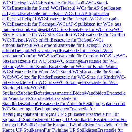
WCs
Flachspül-WCs
Ersatzteile für Flachspül-WCs
Stand-
WCs
Ersatzteile für Stand-WCs
Tiefspül-WCs für AP-Spülkasten
aufgesetzt
Ersatzteile für Tiefspül-WCs für AP-Spülkasten
aufgesetzt
Tiefspül-WCs
Ersatzteile für Tiefspül-WCs
Flachspül-
WCs
Ersatzteile für Flachspül-WCs
AP-Spülkästen für WCs, aus
Sanitärkeramik
Aufgesetzt
WC-Sitze
Ersatzteile für WC-Sitze
WC-
Sitze
Ersatzteile für WC-Sitze
Comfort WCs
Ersatzteile für Comfort
WCs
Tiefspül-WCs erhöht
Ersatzteile für Tiefspül-WCs
erhöht
Flachspül-WCs erhöht
Ersatzteile für Flachspül-WCs
erhöht
Tiefspül-WCs verlängert
Ersatzteile für Tiefspül-WCs
verlängert
Comfort WC-Sitze
Ersatzteile für Comfort WC-Sitze
WC-
Sitze
Ersatzteile für WC-Sitze
WC-Sitzringe
Ersatzteile für WC-
Sitzringe
WCs für Kinder
Ersatzteile für WCs für Kinder
Wand-
WCs
Ersatzteile für Wand-WCs
Stand-WCs
Ersatzteile für Stand-
WCs
WC-Sitze für Kinder
Ersatzteile für WC-Sitze für Kinder
WC-
Sitze
Ersatzteile für WC-Sitze
WC-Sitzringe
Ersatzteile für WC-
Sitzringe
Hock-WCs
Mit
Spülung
Zubehör
Befestigungsmaterial
Bidets
Wandbidets
Ersatzteile
für Wandbidets
Standbidets
Ersatzteile für
Standbidets
Zubehör
Ersatzteile für Zubehör
Betätigungsplatten und
WC-Steuerungen
Betätigungsplatten
Ersatzteile für
Betätigungsplatten
Für Sigma UP-Spülkästen
Ersatzteile für Für
Sigma UP-Spülkästen
Für Omega UP-Spülkästen
Ersatzteile für Für
Omega UP-Spülkästen
Für Kappa UP-Spülkästen
Ersatzteile für Für
Kappa UP-Spülkästen
Für Twinline UP-Spülkästen
Ersatzteile für