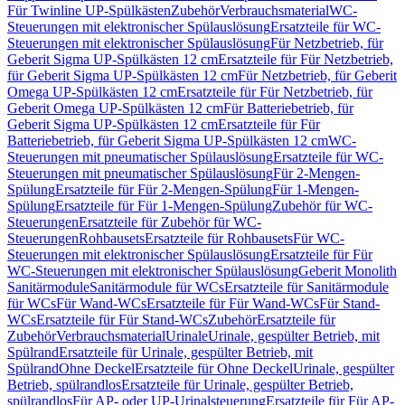
Für Twinline UP-Spülkästen
Zubehör
Verbrauchsmaterial
WC-
Steuerungen mit elektronischer Spülauslösung
Ersatzteile für WC-
Steuerungen mit elektronischer Spülauslösung
Für Netzbetrieb, für
Geberit Sigma UP-Spülkästen 12 cm
Ersatzteile für Für Netzbetrieb,
für Geberit Sigma UP-Spülkästen 12 cm
Für Netzbetrieb, für Geberit
Omega UP-Spülkästen 12 cm
Ersatzteile für Für Netzbetrieb, für
Geberit Omega UP-Spülkästen 12 cm
Für Batteriebetrieb, für
Geberit Sigma UP-Spülkästen 12 cm
Ersatzteile für Für
Batteriebetrieb, für Geberit Sigma UP-Spülkästen 12 cm
WC-
Steuerungen mit pneumatischer Spülauslösung
Ersatzteile für WC-
Steuerungen mit pneumatischer Spülauslösung
Für 2-Mengen-
Spülung
Ersatzteile für Für 2-Mengen-Spülung
Für 1-Mengen-
Spülung
Ersatzteile für Für 1-Mengen-Spülung
Zubehör für WC-
Steuerungen
Ersatzteile für Zubehör für WC-
Steuerungen
Rohbausets
Ersatzteile für Rohbausets
Für WC-
Steuerungen mit elektronischer Spülauslösung
Ersatzteile für Für
WC-Steuerungen mit elektronischer Spülauslösung
Geberit Monolith
Sanitärmodule
Sanitärmodule für WCs
Ersatzteile für Sanitärmodule
für WCs
Für Wand-WCs
Ersatzteile für Für Wand-WCs
Für Stand-
WCs
Ersatzteile für Für Stand-WCs
Zubehör
Ersatzteile für
Zubehör
Verbrauchsmaterial
Urinale
Urinale, gespülter Betrieb, mit
Spülrand
Ersatzteile für Urinale, gespülter Betrieb, mit
Spülrand
Ohne Deckel
Ersatzteile für Ohne Deckel
Urinale, gespülter
Betrieb, spülrandlos
Ersatzteile für Urinale, gespülter Betrieb,
spülrandlos
Für AP- oder UP-Urinalsteuerung
Ersatzteile für Für AP-