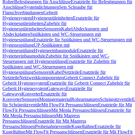
Rohre
Befestigungen für Anschlüsse
Ersatzteile für Befestigungen für
Anschlüsse
Systemdichtungen
Sets Schraube für
Flanschverbindungen
Geberit
Hygienesystem
Hygienespüleinheiten
Ersatzteile für
Hygienespüleinheiten
Zubehör für
Hygienespüleinheiten
Sensoren
Kabel
Abdeckungen und
Abdeckplatten
Spülkästen und WC-Steuerungen mit
Hygienespülung
Ersatzteile für Spülkästen und WC-Steuerungen mit
Hygienespülung
UP-Spülkästen mit
Hygienespülung
Hygieneeinbaumodule
Ersatzteile für
Hygieneeinbaumodule
Zubehör für Spülkästen und WC-
Steuerungen mit Hygienespülung
Ersatzteile für Zubehör für
Spülkästen und WC-Steuerungen mit
Hygienespülung
Sensoren
Kabel
Netzteile
Ersatzteile für
Netzteile
Netzwerkkomponenten
Geberit Connect Zubehör für
Geberit Hygienesystem
Ersatzteile für Geberit Connect Zubehör für
Geberit Hygienesystem
Gateways
Ersatzteile für
Gateways
Konverter
Ersatzteile für
Konverter
Sensoren
Montagematerial
Rohrarmaturen
Schrägsitzventile
E
für Schrägsitzventile
Mit FlowFit Pressanschlüssen
Ersatzteile für Mit
FlowFit Pressanschlüssen
Mit Mepla Pressanschlüssen
Ersatzteile für
Mit Mepla Pressanschlüssen
Mit Mapress
Pressanschlüssen
Ersatzteile für Mit Mapress
Pressanschlüssen
Probenahmeventile
Kugelhähne
Ersatzteile für
Kugelhähne
Mit FlowFit Pressanschlüssen
Ersatzteile für Mit FlowFit