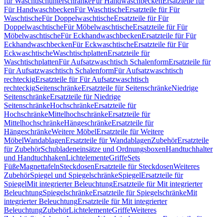
für Waschtischunterschränke
Für Handwaschbecken
Ersatzteile für
Für Handwaschbecken
Für Waschtische
Ersatzteile für Für
Waschtische
Für Doppelwaschtische
Ersatzteile für Für
Doppelwaschtische
Für Möbelwaschtische
Ersatzteile für Für
Möbelwaschtische
Für Eckhandwaschbecken
Ersatzteile für Für
Eckhandwaschbecken
Für Eckwaschtische
Ersatzteile für Für
Eckwaschtische
Waschtischplatten
Ersatzteile für
Waschtischplatten
Für Aufsatzwaschtisch Schalenform
Ersatzteile für
Für Aufsatzwaschtisch Schalenform
Für Aufsatzwaschtisch
rechteckig
Ersatzteile für Für Aufsatzwaschtisch
rechteckig
Seitenschränke
Ersatzteile für Seitenschränke
Niedrige
Seitenschränke
Ersatzteile für Niedrige
Seitenschränke
Hochschränke
Ersatzteile für
Hochschränke
Mittelhochschränke
Ersatzteile für
Mittelhochschränke
Hängeschränke
Ersatzteile für
Hängeschränke
Weitere Möbel
Ersatzteile für Weitere
Möbel
Wandablagen
Ersatzteile für Wandablagen
Zubehör
Ersatzteile
für Zubehör
Schubladeneinsätze und Ordnungsboxen
Handtuchhalter
und Handtuchhaken
Lichtelemente
Griffe
Sets
Füße
Magnettafeln
Steckdosen
Ersatzteile für Steckdosen
Weiteres
Zubehör
Spiegel und Spiegelschränke
Spiegel
Ersatzteile für
Spiegel
Mit integrierter Beleuchtung
Ersatzteile für Mit integrierter
Beleuchtung
Spiegelschränke
Ersatzteile für Spiegelschränke
Mit
integrierter Beleuchtung
Ersatzteile für Mit integrierter
Beleuchtung
Zubehör
Lichtelemente
Griffe
Weiteres