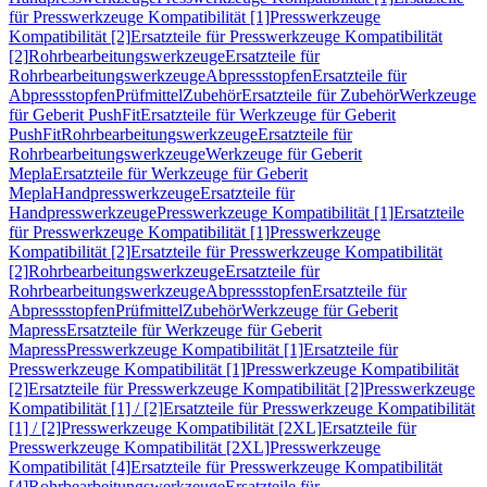
für Presswerkzeuge Kompatibilität [1]
Presswerkzeuge
Kompatibilität [2]
Ersatzteile für Presswerkzeuge Kompatibilität
[2]
Rohrbearbeitungswerkzeuge
Ersatzteile für
Rohrbearbeitungswerkzeuge
Abpressstopfen
Ersatzteile für
Abpressstopfen
Prüfmittel
Zubehör
Ersatzteile für Zubehör
Werkzeuge
für Geberit PushFit
Ersatzteile für Werkzeuge für Geberit
PushFit
Rohrbearbeitungswerkzeuge
Ersatzteile für
Rohrbearbeitungswerkzeuge
Werkzeuge für Geberit
Mepla
Ersatzteile für Werkzeuge für Geberit
Mepla
Handpresswerkzeuge
Ersatzteile für
Handpresswerkzeuge
Presswerkzeuge Kompatibilität [1]
Ersatzteile
für Presswerkzeuge Kompatibilität [1]
Presswerkzeuge
Kompatibilität [2]
Ersatzteile für Presswerkzeuge Kompatibilität
[2]
Rohrbearbeitungswerkzeuge
Ersatzteile für
Rohrbearbeitungswerkzeuge
Abpressstopfen
Ersatzteile für
Abpressstopfen
Prüfmittel
Zubehör
Werkzeuge für Geberit
Mapress
Ersatzteile für Werkzeuge für Geberit
Mapress
Presswerkzeuge Kompatibilität [1]
Ersatzteile für
Presswerkzeuge Kompatibilität [1]
Presswerkzeuge Kompatibilität
[2]
Ersatzteile für Presswerkzeuge Kompatibilität [2]
Presswerkzeuge
Kompatibilität [1] / [2]
Ersatzteile für Presswerkzeuge Kompatibilität
[1] / [2]
Presswerkzeuge Kompatibilität [2XL]
Ersatzteile für
Presswerkzeuge Kompatibilität [2XL]
Presswerkzeuge
Kompatibilität [4]
Ersatzteile für Presswerkzeuge Kompatibilität
[4]
Rohrbearbeitungswerkzeuge
Ersatzteile für