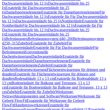
Dachwassereinläufe bis 12 l/s
Dachwassereinläufe bis 25
l/s
Ersatzteile für Dachwassereinläufe bis 25
l/s
Dampfsperrenelemente
Ersatzteile für Dampfsperrenelemente
Für
Dachwassereinläufe bis 12 l/s
Ersatzteile für Für Dachwassereinläufe
bis 12 l/s
Dachwassereinläufe bis 25 l/s
Notüberläufe
Ersatzteile für
Notüberläufe
Für Dachwassereinläufe bis 12 l/s
Ersatzteile für Für
Dachwassereinläufe bis 12 l/s
Dachwassereinläufe bis 25
l/s
Ersatzteile für Dachwassereinläufe bis 25
l/s
Befestigungen
Befestigungssystem d40–200
Befestigungssystem
d250–315
Zubehör
Ersatzteile für Zubehör
Für
Dachwassereinläufe
Ersatzteile für Für Dachwassereinläufe
Für
Befestigungen
Konventionelle
Dachentwässerung
Dachwassereinläufe
Ersatzteile für
Dachwassereinläufe
Dampfsperrenelemente
Ersatzteile für
Dampfsperrenelemente
Zubehör
Ersatzteile für
Zubehör
Bodenentwässerung
Flächenentwässerung für drinnen und
draußen
Ersatzteile für Flächenentwässerung für drinnen und
draußen
Bodenabläufe 13 x 13 cm
Ersatzteile für Bodenabläufe 13 x
13 cm
Bodeneinläufe für Balkone und Terrassen, 13 x 13
cm
Ersatzteile für Bodeneinläufe für Balkone und Terrassen, 13 x 13
cm
Zubehör
Ersatzteile für Zubehör
Werkzeuge,
Netzwerkkomponenten und Software
Werkzeuge
Werkzeuge für
Geberit FlowFit
Ersatzteile für Werkzeuge für Geberit
FlowFit
Handpresswerkzeuge
Ersatzteile für
Handpresswerkzeuge
Presswerkzeuge Kompatibilität [1]
Ersatzteile