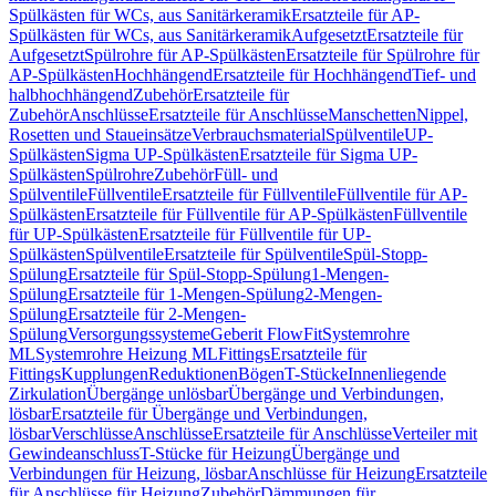
Spülkästen für WCs, aus Sanitärkeramik
Ersatzteile für AP-
Spülkästen für WCs, aus Sanitärkeramik
Aufgesetzt
Ersatzteile für
Aufgesetzt
Spülrohre für AP-Spülkästen
Ersatzteile für Spülrohre für
AP-Spülkästen
Hochhängend
Ersatzteile für Hochhängend
Tief- und
halbhochhängend
Zubehör
Ersatzteile für
Zubehör
Anschlüsse
Ersatzteile für Anschlüsse
Manschetten
Nippel,
Rosetten und Staueinsätze
Verbrauchsmaterial
Spülventile
UP-
Spülkästen
Sigma UP-Spülkästen
Ersatzteile für Sigma UP-
Spülkästen
Spülrohre
Zubehör
Füll- und
Spülventile
Füllventile
Ersatzteile für Füllventile
Füllventile für AP-
Spülkästen
Ersatzteile für Füllventile für AP-Spülkästen
Füllventile
für UP-Spülkästen
Ersatzteile für Füllventile für UP-
Spülkästen
Spülventile
Ersatzteile für Spülventile
Spül-Stopp-
Spülung
Ersatzteile für Spül-Stopp-Spülung
1-Mengen-
Spülung
Ersatzteile für 1-Mengen-Spülung
2-Mengen-
Spülung
Ersatzteile für 2-Mengen-
Spülung
Versorgungssysteme
Geberit FlowFit
Systemrohre
ML
Systemrohre Heizung ML
Fittings
Ersatzteile für
Fittings
Kupplungen
Reduktionen
Bögen
T-Stücke
Innenliegende
Zirkulation
Übergänge unlösbar
Übergänge und Verbindungen,
lösbar
Ersatzteile für Übergänge und Verbindungen,
lösbar
Verschlüsse
Anschlüsse
Ersatzteile für Anschlüsse
Verteiler mit
Gewindeanschluss
T-Stücke für Heizung
Übergänge und
Verbindungen für Heizung, lösbar
Anschlüsse für Heizung
Ersatzteile
für Anschlüsse für Heizung
Zubehör
Dämmungen für