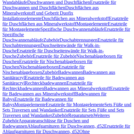
Wandabläufe
Duschwannen und Duschflächen
Ersatzteile für
Duschwannen und Duschflächen
Duschflächen aus
Mineralwerkstoff und Geberit Duofix
Installationselemente
Duschflächen aus Mineralwerkstoff
Ersatzteile
für Duschflächen aus Mineralwerkstoff
Montagelemente
Ersatzteile
für Montagelemente
Spezifische Duschwannenabläufe
Ersatzteile für
Spezifische
Duschwannenabläufe
Zubehör
Duschabtrennungen
Ersatzteile für
Duschabtrennungen
Duschseitenwände für Walk-in-
Dusche
Ersatzteile für Duschseitenwände für Walk-in-
Dusche
Zubehör
Ersatzteile für Zubehör
Nischenablageboxen für
Duschen
Ersatzteile für Nischenablageboxen für
Duschen
Nischenablageboxen
Ersatzteile für
Nischenablageboxen
Zubehör
Badewannen
Badewannen aus
Sanitäracryl
Ersatzteile für Badewannen aus
Sanitäracryl
Rechteckbadewannen
Ersatzteile für
Rechteckbadewannen
Badewannen aus Mineralwerkstoff
Ersatzteile
für Badewannen aus Mineralwerkstoff
Badewannen für
Babys
Ersatzteile für Badewannen für
Babys
Montagelemente
Ersatzteile für Montagelemente
Sets Füße und
Sets Traversen und Wandanker
Ersatzteile für Sets Füße und Sets
Traversen und Wandanker
Zubehör
Reparatursets
Weiteres
Zubehör
Apparateanschlüsse für Duschen und
Badewannen
Ablaufgarnituren für Duschwannen, d52
Ersatzteile für
Ablaufgarnituren für Duschwannen, d52
Ohne