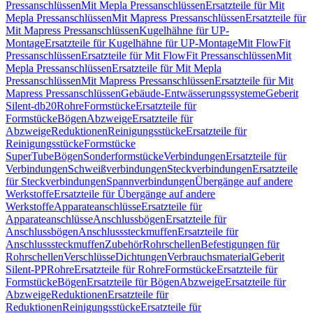
Pressanschlüssen
Mit Mepla Pressanschlüssen
Ersatzteile für Mit
Mepla Pressanschlüssen
Mit Mapress Pressanschlüssen
Ersatzteile für
Mit Mapress Pressanschlüssen
Kugelhähne für UP-
Montage
Ersatzteile für Kugelhähne für UP-Montage
Mit FlowFit
Pressanschlüssen
Ersatzteile für Mit FlowFit Pressanschlüssen
Mit
Mepla Pressanschlüssen
Ersatzteile für Mit Mepla
Pressanschlüssen
Mit Mapress Pressanschlüssen
Ersatzteile für Mit
Mapress Pressanschlüssen
Gebäude-Entwässerungssysteme
Geberit
Silent-db20
Rohre
Formstücke
Ersatzteile für
Formstücke
Bögen
Abzweige
Ersatzteile für
Abzweige
Reduktionen
Reinigungsstücke
Ersatzteile für
Reinigungsstücke
Formstücke
SuperTube
Bögen
Sonderformstücke
Verbindungen
Ersatzteile für
Verbindungen
Schweißverbindungen
Steckverbindungen
Ersatzteile
für Steckverbindungen
Spannverbindungen
Übergänge auf andere
Werkstoffe
Ersatzteile für Übergänge auf andere
Werkstoffe
Apparateanschlüsse
Ersatzteile für
Apparateanschlüsse
Anschlussbögen
Ersatzteile für
Anschlussbögen
Anschlusssteckmuffen
Ersatzteile für
Anschlusssteckmuffen
Zubehör
Rohrschellen
Befestigungen für
Rohrschellen
Verschlüsse
Dichtungen
Verbrauchsmaterial
Geberit
Silent-PP
Rohre
Ersatzteile für Rohre
Formstücke
Ersatzteile für
Formstücke
Bögen
Ersatzteile für Bögen
Abzweige
Ersatzteile für
Abzweige
Reduktionen
Ersatzteile für
Reduktionen
Reinigungsstücke
Ersatzteile für