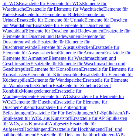
für WCs
Ersatzteile für Elemente für WCs
Elemente für
Waschtische
Ersatzteile für Elemente für Waschtische
Elemente für
Bidets
Ersatzteile für Elemente für Bidets
Elemente für
Urinale
Ersatzteile für Elemente für Urinale
Elemente für Duschen
mit Wandablauf
Ersatzteile für Elemente für Duschen mit
Wandablauf
Elemente für Duschen und Badewannen
Ersatzteile für
Elemente für Duschen und Badewannen
Elemente für
Duschtrennwände
Ersatzteile für Elemente für
Duschtrennwände
Elemente für Ausgussbecken
Ersatzteile für
Elemente für Ausgussbecken
Elemente für Armaturen
Ersatzteile für
Elemente für Armaturen
Elemente für Waschmaschinen und
Geschirrspüler
Ersatzteile für Elemente für Waschmaschinen und
Geschirrspüler
Elemente für Konsollasten
Ersatzteile für Elemente für
Konsollasten
Elemente für Küchenspülen
Ersatzteile für Elemente für
Küchenspülen
Elemente für Wandspeicher
Ersatzteile für Elemente
für Wandspeicher
Zubehör
Ersatzteile für Zubehör
Geberit
Kombifix
Montageelemente
Ersatzteile für
Montageelemente
Elemente für WCs
Ersatzteile für Elemente für
WCs
Elemente für Duschen
Ersatzteile für Elemente für
Duschen
Zubehör
Ersatzteile für Zubehör
Für
Befestigungen
Ersatzteile für Für Befestigungen
AP-Spülkästen
AP-
Spülkästen für WCs, aus Kunststoff
Ersatzteile für AP-Spülkästen
für WCs, aus Kunststoff
Aufgesetzt
Ersatzteile für
Aufgesetzt
Hochhängend
Ersatzteile für Hochhängend
Tief- und
halbhochhängend
Ersatzteile für Tief- und halbhochhängend
AP-