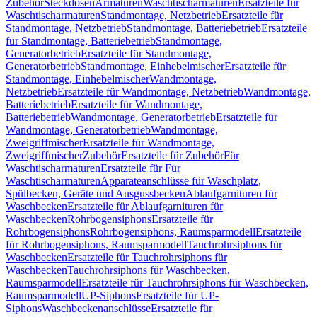
Zubehör
Steckdosen
Armaturen
Waschtischarmaturen
Ersatzteile für
Waschtischarmaturen
Standmontage, Netzbetrieb
Ersatzteile für
Standmontage, Netzbetrieb
Standmontage, Batteriebetrieb
Ersatzteile
für Standmontage, Batteriebetrieb
Standmontage,
Generatorbetrieb
Ersatzteile für Standmontage,
Generatorbetrieb
Standmontage, Einhebelmischer
Ersatzteile für
Standmontage, Einhebelmischer
Wandmontage,
Netzbetrieb
Ersatzteile für Wandmontage, Netzbetrieb
Wandmontage,
Batteriebetrieb
Ersatzteile für Wandmontage,
Batteriebetrieb
Wandmontage, Generatorbetrieb
Ersatzteile für
Wandmontage, Generatorbetrieb
Wandmontage,
Zweigriffmischer
Ersatzteile für Wandmontage,
Zweigriffmischer
Zubehör
Ersatzteile für Zubehör
Für
Waschtischarmaturen
Ersatzteile für Für
Waschtischarmaturen
Apparateanschlüsse für Waschplatz,
Spülbecken, Geräte und Ausgussbecken
Ablaufgarnituren für
Waschbecken
Ersatzteile für Ablaufgarnituren für
Waschbecken
Rohrbogensiphons
Ersatzteile für
Rohrbogensiphons
Rohrbogensiphons, Raumsparmodell
Ersatzteile
für Rohrbogensiphons, Raumsparmodell
Tauchrohrsiphons für
Waschbecken
Ersatzteile für Tauchrohrsiphons für
Waschbecken
Tauchrohrsiphons für Waschbecken,
Raumsparmodell
Ersatzteile für Tauchrohrsiphons für Waschbecken,
Raumsparmodell
UP-Siphons
Ersatzteile für UP-
Siphons
Waschbeckenanschlüsse
Ersatzteile für