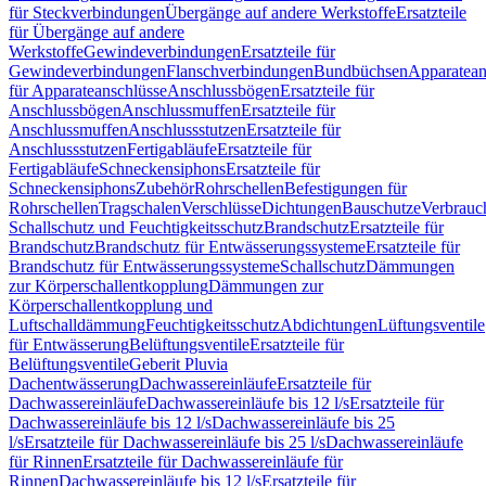
für Steckverbindungen
Übergänge auf andere Werkstoffe
Ersatzteile
für Übergänge auf andere
Werkstoffe
Gewindeverbindungen
Ersatzteile für
Gewindeverbindungen
Flanschverbindungen
Bundbüchsen
Apparatean
für Apparateanschlüsse
Anschlussbögen
Ersatzteile für
Anschlussbögen
Anschlussmuffen
Ersatzteile für
Anschlussmuffen
Anschlussstutzen
Ersatzteile für
Anschlussstutzen
Fertigabläufe
Ersatzteile für
Fertigabläufe
Schneckensiphons
Ersatzteile für
Schneckensiphons
Zubehör
Rohrschellen
Befestigungen für
Rohrschellen
Tragschalen
Verschlüsse
Dichtungen
Bauschutze
Verbrauc
Schallschutz und Feuchtigkeitsschutz
Brandschutz
Ersatzteile für
Brandschutz
Brandschutz für Entwässerungssysteme
Ersatzteile für
Brandschutz für Entwässerungssysteme
Schallschutz
Dämmungen
zur Körperschallentkopplung
Dämmungen zur
Körperschallentkopplung und
Luftschalldämmung
Feuchtigkeitsschutz
Abdichtungen
Lüftungsventile
für Entwässerung
Belüftungsventile
Ersatzteile für
Belüftungsventile
Geberit Pluvia
Dachentwässerung
Dachwassereinläufe
Ersatzteile für
Dachwassereinläufe
Dachwassereinläufe bis 12 l/s
Ersatzteile für
Dachwassereinläufe bis 12 l/s
Dachwassereinläufe bis 25
l/s
Ersatzteile für Dachwassereinläufe bis 25 l/s
Dachwassereinläufe
für Rinnen
Ersatzteile für Dachwassereinläufe für
Rinnen
Dachwassereinläufe bis 12 l/s
Ersatzteile für