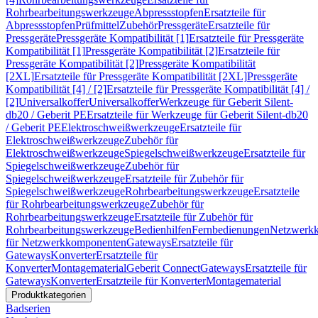
Rohrbearbeitungswerkzeuge
Abpressstopfen
Ersatzteile für
Abpressstopfen
Prüfmittel
Zubehör
Pressgeräte
Ersatzteile für
Pressgeräte
Pressgeräte Kompatibilität [1]
Ersatzteile für Pressgeräte
Kompatibilität [1]
Pressgeräte Kompatibilität [2]
Ersatzteile für
Pressgeräte Kompatibilität [2]
Pressgeräte Kompatibilität
[2XL]
Ersatzteile für Pressgeräte Kompatibilität [2XL]
Pressgeräte
Kompatibilität [4] / [2]
Ersatzteile für Pressgeräte Kompatibilität [4] /
[2]
Universalkoffer
Universalkoffer
Werkzeuge für Geberit Silent-
db20 / Geberit PE
Ersatzteile für Werkzeuge für Geberit Silent-db20
/ Geberit PE
Elektroschweißwerkzeuge
Ersatzteile für
Elektroschweißwerkzeuge
Zubehör für
Elektroschweißwerkzeuge
Spiegelschweißwerkzeuge
Ersatzteile für
Spiegelschweißwerkzeuge
Zubehör für
Spiegelschweißwerkzeuge
Ersatzteile für Zubehör für
Spiegelschweißwerkzeuge
Rohrbearbeitungswerkzeuge
Ersatzteile
für Rohrbearbeitungswerkzeuge
Zubehör für
Rohrbearbeitungswerkzeuge
Ersatzteile für Zubehör für
Rohrbearbeitungswerkzeuge
Bedienhilfen
Fernbedienungen
Netzwerk
für Netzwerkkomponenten
Gateways
Ersatzteile für
Gateways
Konverter
Ersatzteile für
Konverter
Montagematerial
Geberit Connect
Gateways
Ersatzteile für
Gateways
Konverter
Ersatzteile für Konverter
Montagematerial
Produktkategorien
Badserien