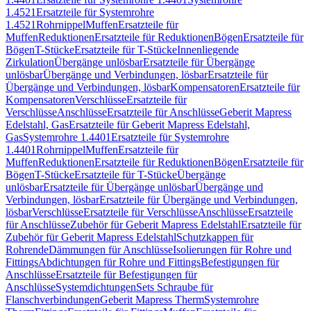
1.4521
Ersatzteile für Systemrohre
1.4521
Rohrnippel
Muffen
Ersatzteile für
Muffen
Reduktionen
Ersatzteile für Reduktionen
Bögen
Ersatzteile für
Bögen
T-Stücke
Ersatzteile für T-Stücke
Innenliegende
Zirkulation
Übergänge unlösbar
Ersatzteile für Übergänge
unlösbar
Übergänge und Verbindungen, lösbar
Ersatzteile für
Übergänge und Verbindungen, lösbar
Kompensatoren
Ersatzteile für
Kompensatoren
Verschlüsse
Ersatzteile für
Verschlüsse
Anschlüsse
Ersatzteile für Anschlüsse
Geberit Mapress
Edelstahl, Gas
Ersatzteile für Geberit Mapress Edelstahl,
Gas
Systemrohre 1.4401
Ersatzteile für Systemrohre
1.4401
Rohrnippel
Muffen
Ersatzteile für
Muffen
Reduktionen
Ersatzteile für Reduktionen
Bögen
Ersatzteile für
Bögen
T-Stücke
Ersatzteile für T-Stücke
Übergänge
unlösbar
Ersatzteile für Übergänge unlösbar
Übergänge und
Verbindungen, lösbar
Ersatzteile für Übergänge und Verbindungen,
lösbar
Verschlüsse
Ersatzteile für Verschlüsse
Anschlüsse
Ersatzteile
für Anschlüsse
Zubehör für Geberit Mapress Edelstahl
Ersatzteile für
Zubehör für Geberit Mapress Edelstahl
Schutzkappen für
Rohrende
Dämmungen für Anschlüsse
Isolierungen für Rohre und
Fittings
Abdichtungen für Rohre und Fittings
Befestigungen für
Anschlüsse
Ersatzteile für Befestigungen für
Anschlüsse
Systemdichtungen
Sets Schraube für
Flanschverbindungen
Geberit Mapress Therm
Systemrohre