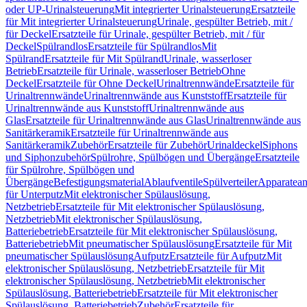
oder UP-Urinalsteuerung
Mit integrierter Urinalsteuerung
Ersatzteile
für Mit integrierter Urinalsteuerung
Urinale, gespülter Betrieb, mit /
für Deckel
Ersatzteile für Urinale, gespülter Betrieb, mit / für
Deckel
Spülrandlos
Ersatzteile für Spülrandlos
Mit
Spülrand
Ersatzteile für Mit Spülrand
Urinale, wasserloser
Betrieb
Ersatzteile für Urinale, wasserloser Betrieb
Ohne
Deckel
Ersatzteile für Ohne Deckel
Urinaltrennwände
Ersatzteile für
Urinaltrennwände
Urinaltrennwände aus Kunststoff
Ersatzteile für
Urinaltrennwände aus Kunststoff
Urinaltrennwände aus
Glas
Ersatzteile für Urinaltrennwände aus Glas
Urinaltrennwände aus
Sanitärkeramik
Ersatzteile für Urinaltrennwände aus
Sanitärkeramik
Zubehör
Ersatzteile für Zubehör
Urinaldeckel
Siphons
und Siphonzubehör
Spülrohre, Spülbögen und Übergänge
Ersatzteile
für Spülrohre, Spülbögen und
Übergänge
Befestigungsmaterial
Ablaufventile
Spülverteiler
Apparatean
für Unterputz
Mit elektronischer Spülauslösung,
Netzbetrieb
Ersatzteile für Mit elektronischer Spülauslösung,
Netzbetrieb
Mit elektronischer Spülauslösung,
Batteriebetrieb
Ersatzteile für Mit elektronischer Spülauslösung,
Batteriebetrieb
Mit pneumatischer Spülauslösung
Ersatzteile für Mit
pneumatischer Spülauslösung
Aufputz
Ersatzteile für Aufputz
Mit
elektronischer Spülauslösung, Netzbetrieb
Ersatzteile für Mit
elektronischer Spülauslösung, Netzbetrieb
Mit elektronischer
Spülauslösung, Batteriebetrieb
Ersatzteile für Mit elektronischer
Spülauslösung, Batteriebetrieb
Zubehör
Ersatzteile für