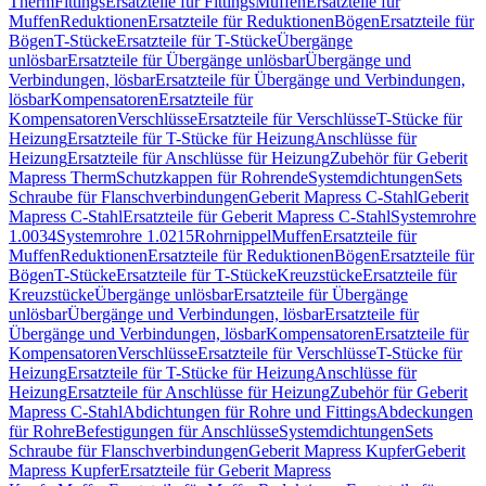
Therm
Fittings
Ersatzteile für Fittings
Muffen
Ersatzteile für
Muffen
Reduktionen
Ersatzteile für Reduktionen
Bögen
Ersatzteile für
Bögen
T-Stücke
Ersatzteile für T-Stücke
Übergänge
unlösbar
Ersatzteile für Übergänge unlösbar
Übergänge und
Verbindungen, lösbar
Ersatzteile für Übergänge und Verbindungen,
lösbar
Kompensatoren
Ersatzteile für
Kompensatoren
Verschlüsse
Ersatzteile für Verschlüsse
T-Stücke für
Heizung
Ersatzteile für T-Stücke für Heizung
Anschlüsse für
Heizung
Ersatzteile für Anschlüsse für Heizung
Zubehör für Geberit
Mapress Therm
Schutzkappen für Rohrende
Systemdichtungen
Sets
Schraube für Flanschverbindungen
Geberit Mapress C-Stahl
Geberit
Mapress C-Stahl
Ersatzteile für Geberit Mapress C-Stahl
Systemrohre
1.0034
Systemrohre 1.0215
Rohrnippel
Muffen
Ersatzteile für
Muffen
Reduktionen
Ersatzteile für Reduktionen
Bögen
Ersatzteile für
Bögen
T-Stücke
Ersatzteile für T-Stücke
Kreuzstücke
Ersatzteile für
Kreuzstücke
Übergänge unlösbar
Ersatzteile für Übergänge
unlösbar
Übergänge und Verbindungen, lösbar
Ersatzteile für
Übergänge und Verbindungen, lösbar
Kompensatoren
Ersatzteile für
Kompensatoren
Verschlüsse
Ersatzteile für Verschlüsse
T-Stücke für
Heizung
Ersatzteile für T-Stücke für Heizung
Anschlüsse für
Heizung
Ersatzteile für Anschlüsse für Heizung
Zubehör für Geberit
Mapress C-Stahl
Abdichtungen für Rohre und Fittings
Abdeckungen
für Rohre
Befestigungen für Anschlüsse
Systemdichtungen
Sets
Schraube für Flanschverbindungen
Geberit Mapress Kupfer
Geberit
Mapress Kupfer
Ersatzteile für Geberit Mapress