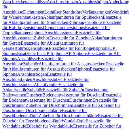
Waschbeckenanschlüsse
Anschlussstutzen
Anschlussbögen
Abdeckung
für
Anschlüsse
Dichtungen
Löthülsen
Standrohre
Verlängerungen
Wandeinb
für Wandeinbaukästen
Ablaufgarnituren für Spülbecken
Ersatzteile
für Ablaufgarnituren für Spülbecken
Rohrbogensiphons
Ersatzteile
für Rohrbogensiphons
Doppelkammersiphons
Ersatzteile für
Doppelkammersiphons
Anschlussstutzen
Ersatzteile für
Anschlussstutzen
Zubehör
Ersatzteile für Zubehör
Ablaufgarnituren
für Geräte
Ersatzteile für Ablaufgarnituren für
Geräte
Rohrbogensiphons
Ersatzteile für Rohrbogensiphons
UP-
Siphons
Ersatzteile für UP-Siphons
AP-Siphons
Ersatzteile für AP-
Siphons
Anschlüsse
Ersatzteile für
Anschlüsse
Zubehör
Ablaufgarnituren für Ausgussbecken
Ersatzteile
für Ablaufgarnituren für Ausgussbecken
Siphons
Ersatzteile für
Siphons
Anschlussbögen
Ersatzteile für
Anschlussbögen
Anschlussstutzen
Ersatzteile für
Anschlussstutzen
Ablaufventile
Ersatzteile für
Ablaufventile
Zubehör
Ersatzteile für Zubehör
Duschen und
Badewannen
Duschen
Bodenentwässerung für Duschen
Ersatzteile
für Bodenentwässerung für Duschen
Duschrinnen
Ersatzteile für
Duschrinnen
Zubehör für Duschrinnen
Ersatzteile für Zubehör für
Duschrinnen
Duschbodenabläufe
Ersatzteile für
Duschbodenabläufe
Zubehör für Duschbodenabläufe
Ersatzteile für
Zubehör für Duschbodenabläufe
Wandabläufe
Ersatzteile für
Wandabläufe
Zubehör für Wandabläufe
Ersatzteile für Zubehör für