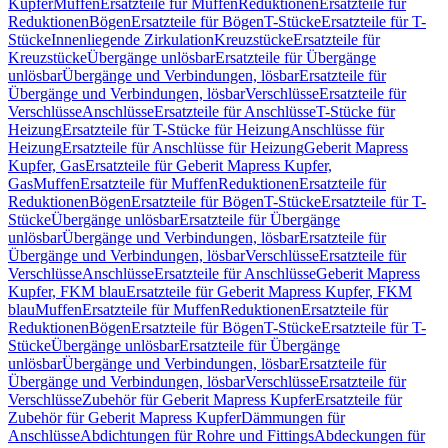
Kupfer
Muffen
Ersatzteile für Muffen
Reduktionen
Ersatzteile für
Reduktionen
Bögen
Ersatzteile für Bögen
T-Stücke
Ersatzteile für T-
Stücke
Innenliegende Zirkulation
Kreuzstücke
Ersatzteile für
Kreuzstücke
Übergänge unlösbar
Ersatzteile für Übergänge
unlösbar
Übergänge und Verbindungen, lösbar
Ersatzteile für
Übergänge und Verbindungen, lösbar
Verschlüsse
Ersatzteile für
Verschlüsse
Anschlüsse
Ersatzteile für Anschlüsse
T-Stücke für
Heizung
Ersatzteile für T-Stücke für Heizung
Anschlüsse für
Heizung
Ersatzteile für Anschlüsse für Heizung
Geberit Mapress
Kupfer, Gas
Ersatzteile für Geberit Mapress Kupfer,
Gas
Muffen
Ersatzteile für Muffen
Reduktionen
Ersatzteile für
Reduktionen
Bögen
Ersatzteile für Bögen
T-Stücke
Ersatzteile für T-
Stücke
Übergänge unlösbar
Ersatzteile für Übergänge
unlösbar
Übergänge und Verbindungen, lösbar
Ersatzteile für
Übergänge und Verbindungen, lösbar
Verschlüsse
Ersatzteile für
Verschlüsse
Anschlüsse
Ersatzteile für Anschlüsse
Geberit Mapress
Kupfer, FKM blau
Ersatzteile für Geberit Mapress Kupfer, FKM
blau
Muffen
Ersatzteile für Muffen
Reduktionen
Ersatzteile für
Reduktionen
Bögen
Ersatzteile für Bögen
T-Stücke
Ersatzteile für T-
Stücke
Übergänge unlösbar
Ersatzteile für Übergänge
unlösbar
Übergänge und Verbindungen, lösbar
Ersatzteile für
Übergänge und Verbindungen, lösbar
Verschlüsse
Ersatzteile für
Verschlüsse
Zubehör für Geberit Mapress Kupfer
Ersatzteile für
Zubehör für Geberit Mapress Kupfer
Dämmungen für
Anschlüsse
Abdichtungen für Rohre und Fittings
Abdeckungen für