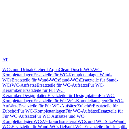
AT
WCs und Urinale
Geberit AquaClean Dusch-WCs
WC-
Komplettanlagen
Ersatzteile für WC-Komplettanlagen
Wand-
WCs
Ersatzteile für Wand-WCs
Stand-WCs
Ersatzteile für Stand-
WCs
WC-Aufsätze
Ersatzteile für WC-Aufsätze
Für WC-
Keramiken
Ersatzteile für Für WC-
Keramiken
Designplatten
Ersatzteile für Designplatten
Für WC-
Komplettanlagen
Ersatzteile für Für WC-Komplettanlagen
Für WC-
Aufsätze
Ersatzteile für Für WC-Aufsätze
Zubehör
Ersatzteile für
Zubehör
Für WC-Komplettanlagen
Für WC-Aufsätze
Ersatzteile für
Für WC-Aufsätze
Für WC-Aufsätze und WC-
Komplettanlagen
WCs
Verbrauchsmaterial
WCs und WC-Sitze
Wand-
WCs
Ersatzteile für Wand-WCs
Tiefspül-WCs
Ersatzteile für Tiefspül-