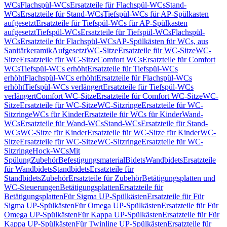
WCs
Flachspül-WCs
Ersatzteile für Flachspül-WCs
Stand-
WCs
Ersatzteile für Stand-WCs
Tiefspül-WCs für AP-Spülkasten
aufgesetzt
Ersatzteile für Tiefspül-WCs für AP-Spülkasten
aufgesetzt
Tiefspül-WCs
Ersatzteile für Tiefspül-WCs
Flachspül-
WCs
Ersatzteile für Flachspül-WCs
AP-Spülkästen für WCs, aus
Sanitärkeramik
Aufgesetzt
WC-Sitze
Ersatzteile für WC-Sitze
WC-
Sitze
Ersatzteile für WC-Sitze
Comfort WCs
Ersatzteile für Comfort
WCs
Tiefspül-WCs erhöht
Ersatzteile für Tiefspül-WCs
erhöht
Flachspül-WCs erhöht
Ersatzteile für Flachspül-WCs
erhöht
Tiefspül-WCs verlängert
Ersatzteile für Tiefspül-WCs
verlängert
Comfort WC-Sitze
Ersatzteile für Comfort WC-Sitze
WC-
Sitze
Ersatzteile für WC-Sitze
WC-Sitzringe
Ersatzteile für WC-
Sitzringe
WCs für Kinder
Ersatzteile für WCs für Kinder
Wand-
WCs
Ersatzteile für Wand-WCs
Stand-WCs
Ersatzteile für Stand-
WCs
WC-Sitze für Kinder
Ersatzteile für WC-Sitze für Kinder
WC-
Sitze
Ersatzteile für WC-Sitze
WC-Sitzringe
Ersatzteile für WC-
Sitzringe
Hock-WCs
Mit
Spülung
Zubehör
Befestigungsmaterial
Bidets
Wandbidets
Ersatzteile
für Wandbidets
Standbidets
Ersatzteile für
Standbidets
Zubehör
Ersatzteile für Zubehör
Betätigungsplatten und
WC-Steuerungen
Betätigungsplatten
Ersatzteile für
Betätigungsplatten
Für Sigma UP-Spülkästen
Ersatzteile für Für
Sigma UP-Spülkästen
Für Omega UP-Spülkästen
Ersatzteile für Für
Omega UP-Spülkästen
Für Kappa UP-Spülkästen
Ersatzteile für Für
Kappa UP-Spülkästen
Für Twinline UP-Spülkästen
Ersatzteile für