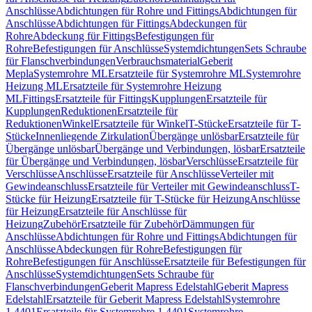
Anschlüsse
Abdichtungen für Rohre und Fittings
Abdichtungen für
Anschlüsse
Abdichtungen für Fittings
Abdeckungen für
Rohre
Abdeckung für Fittings
Befestigungen für
Rohre
Befestigungen für Anschlüsse
Systemdichtungen
Sets Schraube
für Flanschverbindungen
Verbrauchsmaterial
Geberit
Mepla
Systemrohre ML
Ersatzteile für Systemrohre ML
Systemrohre
Heizung ML
Ersatzteile für Systemrohre Heizung
ML
Fittings
Ersatzteile für Fittings
Kupplungen
Ersatzteile für
Kupplungen
Reduktionen
Ersatzteile für
Reduktionen
Winkel
Ersatzteile für Winkel
T-Stücke
Ersatzteile für T-
Stücke
Innenliegende Zirkulation
Übergänge unlösbar
Ersatzteile für
Übergänge unlösbar
Übergänge und Verbindungen, lösbar
Ersatzteile
für Übergänge und Verbindungen, lösbar
Verschlüsse
Ersatzteile für
Verschlüsse
Anschlüsse
Ersatzteile für Anschlüsse
Verteiler mit
Gewindeanschluss
Ersatzteile für Verteiler mit Gewindeanschluss
T-
Stücke für Heizung
Ersatzteile für T-Stücke für Heizung
Anschlüsse
für Heizung
Ersatzteile für Anschlüsse für
Heizung
Zubehör
Ersatzteile für Zubehör
Dämmungen für
Anschlüsse
Abdichtungen für Rohre und Fittings
Abdichtungen für
Anschlüsse
Abdeckungen für Rohre
Befestigungen für
Rohre
Befestigungen für Anschlüsse
Ersatzteile für Befestigungen für
Anschlüsse
Systemdichtungen
Sets Schraube für
Flanschverbindungen
Geberit Mapress Edelstahl
Geberit Mapress
Edelstahl
Ersatzteile für Geberit Mapress Edelstahl
Systemrohre
1.4401
Ersatzteile für Systemrohre 1.4401
Systemrohre