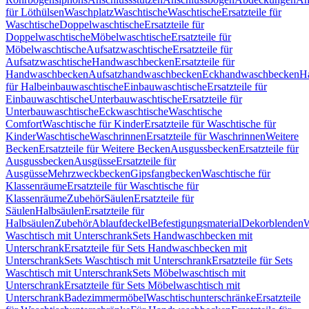
für Löthülsen
Waschplatz
Waschtische
Waschtische
Ersatzteile für
Waschtische
Doppelwaschtische
Ersatzteile für
Doppelwaschtische
Möbelwaschtische
Ersatzteile für
Möbelwaschtische
Aufsatzwaschtische
Ersatzteile für
Aufsatzwaschtische
Handwaschbecken
Ersatzteile für
Handwaschbecken
Aufsatzhandwaschbecken
Eckhandwaschbecken
H
für Halbeinbauwaschtische
Einbauwaschtische
Ersatzteile für
Einbauwaschtische
Unterbauwaschtische
Ersatzteile für
Unterbauwaschtische
Eckwaschtische
Waschtische
Comfort
Waschtische für Kinder
Ersatzteile für Waschtische für
Kinder
Waschtische
Waschrinnen
Ersatzteile für Waschrinnen
Weitere
Becken
Ersatzteile für Weitere Becken
Ausgussbecken
Ersatzteile für
Ausgussbecken
Ausgüsse
Ersatzteile für
Ausgüsse
Mehrzweckbecken
Gipsfangbecken
Waschtische für
Klassenräume
Ersatzteile für Waschtische für
Klassenräume
Zubehör
Säulen
Ersatzteile für
Säulen
Halbsäulen
Ersatzteile für
Halbsäulen
Zubehör
Ablaufdeckel
Befestigungsmaterial
Dekorblenden
W
Waschtisch mit Unterschrank
Sets Handwaschbecken mit
Unterschrank
Ersatzteile für Sets Handwaschbecken mit
Unterschrank
Sets Waschtisch mit Unterschrank
Ersatzteile für Sets
Waschtisch mit Unterschrank
Sets Möbelwaschtisch mit
Unterschrank
Ersatzteile für Sets Möbelwaschtisch mit
Unterschrank
Badezimmermöbel
Waschtischunterschränke
Ersatzteile