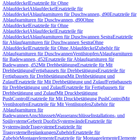
Ablaufdeckel
Ersatzteile für Ohne
Ablaufdeckel
Ablaufdeckel
Ersatzteile für
Ablaufdeckel
Ablaufgarnituren für Duschwannen, d90
Ersatzteile für
Ablaufgarnituren für Duschwannen, d90
Ohne
Ablaufdeckel
Ersatzteile für Ohne
Ablaufdeckel
Ablaufdeckel
Ersatzteile für
Ablaufdeckel
Ablaufgarnituren für Duschwannen Sestra
Ersatzteile
für Ablaufgarnituren für Duschwannen Sestra
Ohne
Ablaufdeckel
Ersatzteile für Ohne Ablaufdeckel
Zubehör für
Ablaufgarnituren für Duschwannen
Ventilstopfen
Ablaufgarnituren
für Badewannen, d52
Ersatzteile für Ablaufgarnituren für
Badewannen, d52
Mit Drehbetätigung
Ersatzteile für Mit
Drehbetätigung
Fertigbausets für Drehbetätigung
Ersatzteile für
Fertigbausets für Drehbetätigung
Mit Drehbetätigung und
Zulauf
Ersatzteile für Mit Drehbetätigung und Zulauf
Fertigbausets
für Drehbetätigung und Zulauf
Ersatzteile für Fertigbausets für
Drehbetätigung und Zulauf
Mit Druckbetätigung
PushControl
Ersatzteile für Mit Druckbetätigung PushControl
Mit
Ventilstopfen
Ersatzteile für Mit Ventilstopfen
Zubehör für
Ablaufgarnituren für
Badewannen
Anschlusssets
Wasseranschlüsse
Installations- und
Spülsysteme
Geberit Duofix
Systemwände
Ersatzteile für
Systemwände
Tragsysteme
Ersatzteile für
Tragsysteme
Beplankungen
Zubehör
Ersatzteile für
Zubehör
Montageelemente
Ersatzteile für Montageelemente
Elemente