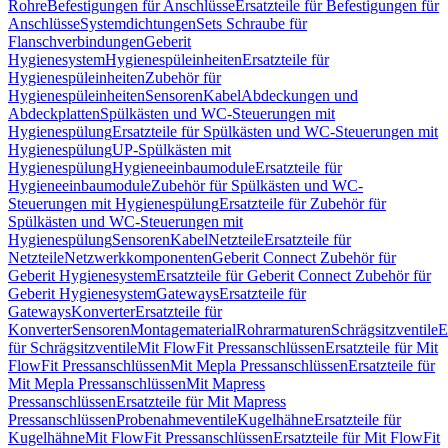
Rohre
Befestigungen für Anschlüsse
Ersatzteile für Befestigungen für
Anschlüsse
Systemdichtungen
Sets Schraube für
Flanschverbindungen
Geberit
Hygienesystem
Hygienespüleinheiten
Ersatzteile für
Hygienespüleinheiten
Zubehör für
Hygienespüleinheiten
Sensoren
Kabel
Abdeckungen und
Abdeckplatten
Spülkästen und WC-Steuerungen mit
Hygienespülung
Ersatzteile für Spülkästen und WC-Steuerungen mit
Hygienespülung
UP-Spülkästen mit
Hygienespülung
Hygieneeinbaumodule
Ersatzteile für
Hygieneeinbaumodule
Zubehör für Spülkästen und WC-
Steuerungen mit Hygienespülung
Ersatzteile für Zubehör für
Spülkästen und WC-Steuerungen mit
Hygienespülung
Sensoren
Kabel
Netzteile
Ersatzteile für
Netzteile
Netzwerkkomponenten
Geberit Connect Zubehör für
Geberit Hygienesystem
Ersatzteile für Geberit Connect Zubehör für
Geberit Hygienesystem
Gateways
Ersatzteile für
Gateways
Konverter
Ersatzteile für
Konverter
Sensoren
Montagematerial
Rohrarmaturen
Schrägsitzventile
E
für Schrägsitzventile
Mit FlowFit Pressanschlüssen
Ersatzteile für Mit
FlowFit Pressanschlüssen
Mit Mepla Pressanschlüssen
Ersatzteile für
Mit Mepla Pressanschlüssen
Mit Mapress
Pressanschlüssen
Ersatzteile für Mit Mapress
Pressanschlüssen
Probenahmeventile
Kugelhähne
Ersatzteile für
Kugelhähne
Mit FlowFit Pressanschlüssen
Ersatzteile für Mit FlowFit