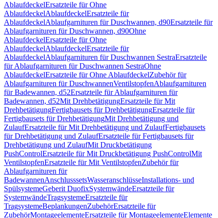
Ablaufdeckel
Ersatzteile für Ohne
Ablaufdeckel
Ablaufdeckel
Ersatzteile für
Ablaufdeckel
Ablaufgarnituren für Duschwannen, d90
Ersatzteile für
Ablaufgarnituren für Duschwannen, d90
Ohne
Ablaufdeckel
Ersatzteile für Ohne
Ablaufdeckel
Ablaufdeckel
Ersatzteile für
Ablaufdeckel
Ablaufgarnituren für Duschwannen Sestra
Ersatzteile
für Ablaufgarnituren für Duschwannen Sestra
Ohne
Ablaufdeckel
Ersatzteile für Ohne Ablaufdeckel
Zubehör für
Ablaufgarnituren für Duschwannen
Ventilstopfen
Ablaufgarnituren
für Badewannen, d52
Ersatzteile für Ablaufgarnituren für
Badewannen, d52
Mit Drehbetätigung
Ersatzteile für Mit
Drehbetätigung
Fertigbausets für Drehbetätigung
Ersatzteile für
Fertigbausets für Drehbetätigung
Mit Drehbetätigung und
Zulauf
Ersatzteile für Mit Drehbetätigung und Zulauf
Fertigbausets
für Drehbetätigung und Zulauf
Ersatzteile für Fertigbausets für
Drehbetätigung und Zulauf
Mit Druckbetätigung
PushControl
Ersatzteile für Mit Druckbetätigung PushControl
Mit
Ventilstopfen
Ersatzteile für Mit Ventilstopfen
Zubehör für
Ablaufgarnituren für
Badewannen
Anschlusssets
Wasseranschlüsse
Installations- und
Spülsysteme
Geberit Duofix
Systemwände
Ersatzteile für
Systemwände
Tragsysteme
Ersatzteile für
Tragsysteme
Beplankungen
Zubehör
Ersatzteile für
Zubehör
Montageelemente
Ersatzteile für Montageelemente
Elemente