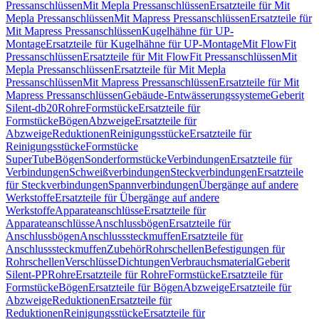
Pressanschlüssen
Mit Mepla Pressanschlüssen
Ersatzteile für Mit
Mepla Pressanschlüssen
Mit Mapress Pressanschlüssen
Ersatzteile für
Mit Mapress Pressanschlüssen
Kugelhähne für UP-
Montage
Ersatzteile für Kugelhähne für UP-Montage
Mit FlowFit
Pressanschlüssen
Ersatzteile für Mit FlowFit Pressanschlüssen
Mit
Mepla Pressanschlüssen
Ersatzteile für Mit Mepla
Pressanschlüssen
Mit Mapress Pressanschlüssen
Ersatzteile für Mit
Mapress Pressanschlüssen
Gebäude-Entwässerungssysteme
Geberit
Silent-db20
Rohre
Formstücke
Ersatzteile für
Formstücke
Bögen
Abzweige
Ersatzteile für
Abzweige
Reduktionen
Reinigungsstücke
Ersatzteile für
Reinigungsstücke
Formstücke
SuperTube
Bögen
Sonderformstücke
Verbindungen
Ersatzteile für
Verbindungen
Schweißverbindungen
Steckverbindungen
Ersatzteile
für Steckverbindungen
Spannverbindungen
Übergänge auf andere
Werkstoffe
Ersatzteile für Übergänge auf andere
Werkstoffe
Apparateanschlüsse
Ersatzteile für
Apparateanschlüsse
Anschlussbögen
Ersatzteile für
Anschlussbögen
Anschlusssteckmuffen
Ersatzteile für
Anschlusssteckmuffen
Zubehör
Rohrschellen
Befestigungen für
Rohrschellen
Verschlüsse
Dichtungen
Verbrauchsmaterial
Geberit
Silent-PP
Rohre
Ersatzteile für Rohre
Formstücke
Ersatzteile für
Formstücke
Bögen
Ersatzteile für Bögen
Abzweige
Ersatzteile für
Abzweige
Reduktionen
Ersatzteile für
Reduktionen
Reinigungsstücke
Ersatzteile für