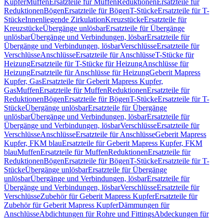
Kupfer
Muffen
Ersatzteile für Muffen
Reduktionen
Ersatzteile für
Reduktionen
Bögen
Ersatzteile für Bögen
T-Stücke
Ersatzteile für T-
Stücke
Innenliegende Zirkulation
Kreuzstücke
Ersatzteile für
Kreuzstücke
Übergänge unlösbar
Ersatzteile für Übergänge
unlösbar
Übergänge und Verbindungen, lösbar
Ersatzteile für
Übergänge und Verbindungen, lösbar
Verschlüsse
Ersatzteile für
Verschlüsse
Anschlüsse
Ersatzteile für Anschlüsse
T-Stücke für
Heizung
Ersatzteile für T-Stücke für Heizung
Anschlüsse für
Heizung
Ersatzteile für Anschlüsse für Heizung
Geberit Mapress
Kupfer, Gas
Ersatzteile für Geberit Mapress Kupfer,
Gas
Muffen
Ersatzteile für Muffen
Reduktionen
Ersatzteile für
Reduktionen
Bögen
Ersatzteile für Bögen
T-Stücke
Ersatzteile für T-
Stücke
Übergänge unlösbar
Ersatzteile für Übergänge
unlösbar
Übergänge und Verbindungen, lösbar
Ersatzteile für
Übergänge und Verbindungen, lösbar
Verschlüsse
Ersatzteile für
Verschlüsse
Anschlüsse
Ersatzteile für Anschlüsse
Geberit Mapress
Kupfer, FKM blau
Ersatzteile für Geberit Mapress Kupfer, FKM
blau
Muffen
Ersatzteile für Muffen
Reduktionen
Ersatzteile für
Reduktionen
Bögen
Ersatzteile für Bögen
T-Stücke
Ersatzteile für T-
Stücke
Übergänge unlösbar
Ersatzteile für Übergänge
unlösbar
Übergänge und Verbindungen, lösbar
Ersatzteile für
Übergänge und Verbindungen, lösbar
Verschlüsse
Ersatzteile für
Verschlüsse
Zubehör für Geberit Mapress Kupfer
Ersatzteile für
Zubehör für Geberit Mapress Kupfer
Dämmungen für
Anschlüsse
Abdichtungen für Rohre und Fittings
Abdeckungen für