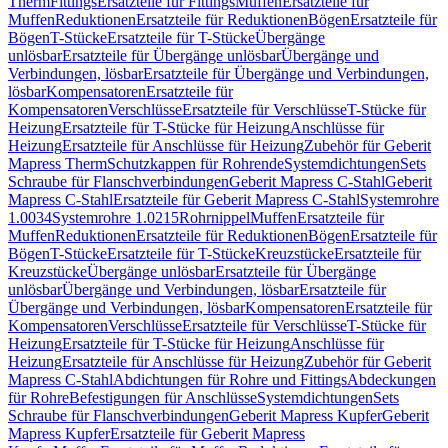
Therm
Fittings
Ersatzteile für Fittings
Muffen
Ersatzteile für
Muffen
Reduktionen
Ersatzteile für Reduktionen
Bögen
Ersatzteile für
Bögen
T-Stücke
Ersatzteile für T-Stücke
Übergänge
unlösbar
Ersatzteile für Übergänge unlösbar
Übergänge und
Verbindungen, lösbar
Ersatzteile für Übergänge und Verbindungen,
lösbar
Kompensatoren
Ersatzteile für
Kompensatoren
Verschlüsse
Ersatzteile für Verschlüsse
T-Stücke für
Heizung
Ersatzteile für T-Stücke für Heizung
Anschlüsse für
Heizung
Ersatzteile für Anschlüsse für Heizung
Zubehör für Geberit
Mapress Therm
Schutzkappen für Rohrende
Systemdichtungen
Sets
Schraube für Flanschverbindungen
Geberit Mapress C-Stahl
Geberit
Mapress C-Stahl
Ersatzteile für Geberit Mapress C-Stahl
Systemrohre
1.0034
Systemrohre 1.0215
Rohrnippel
Muffen
Ersatzteile für
Muffen
Reduktionen
Ersatzteile für Reduktionen
Bögen
Ersatzteile für
Bögen
T-Stücke
Ersatzteile für T-Stücke
Kreuzstücke
Ersatzteile für
Kreuzstücke
Übergänge unlösbar
Ersatzteile für Übergänge
unlösbar
Übergänge und Verbindungen, lösbar
Ersatzteile für
Übergänge und Verbindungen, lösbar
Kompensatoren
Ersatzteile für
Kompensatoren
Verschlüsse
Ersatzteile für Verschlüsse
T-Stücke für
Heizung
Ersatzteile für T-Stücke für Heizung
Anschlüsse für
Heizung
Ersatzteile für Anschlüsse für Heizung
Zubehör für Geberit
Mapress C-Stahl
Abdichtungen für Rohre und Fittings
Abdeckungen
für Rohre
Befestigungen für Anschlüsse
Systemdichtungen
Sets
Schraube für Flanschverbindungen
Geberit Mapress Kupfer
Geberit
Mapress Kupfer
Ersatzteile für Geberit Mapress