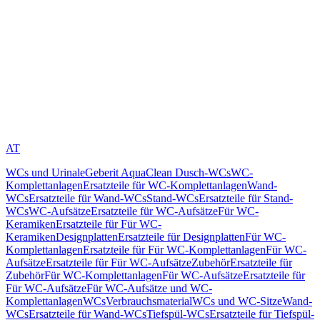
AT
WCs und Urinale
Geberit AquaClean Dusch-WCs
WC-
Komplettanlagen
Ersatzteile für WC-Komplettanlagen
Wand-
WCs
Ersatzteile für Wand-WCs
Stand-WCs
Ersatzteile für Stand-
WCs
WC-Aufsätze
Ersatzteile für WC-Aufsätze
Für WC-
Keramiken
Ersatzteile für Für WC-
Keramiken
Designplatten
Ersatzteile für Designplatten
Für WC-
Komplettanlagen
Ersatzteile für Für WC-Komplettanlagen
Für WC-
Aufsätze
Ersatzteile für Für WC-Aufsätze
Zubehör
Ersatzteile für
Zubehör
Für WC-Komplettanlagen
Für WC-Aufsätze
Ersatzteile für
Für WC-Aufsätze
Für WC-Aufsätze und WC-
Komplettanlagen
WCs
Verbrauchsmaterial
WCs und WC-Sitze
Wand-
WCs
Ersatzteile für Wand-WCs
Tiefspül-WCs
Ersatzteile für Tiefspül-