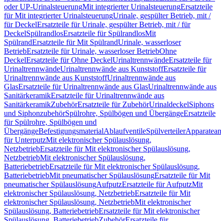
oder UP-Urinalsteuerung
Mit integrierter Urinalsteuerung
Ersatzteile
für Mit integrierter Urinalsteuerung
Urinale, gespülter Betrieb, mit /
für Deckel
Ersatzteile für Urinale, gespülter Betrieb, mit / für
Deckel
Spülrandlos
Ersatzteile für Spülrandlos
Mit
Spülrand
Ersatzteile für Mit Spülrand
Urinale, wasserloser
Betrieb
Ersatzteile für Urinale, wasserloser Betrieb
Ohne
Deckel
Ersatzteile für Ohne Deckel
Urinaltrennwände
Ersatzteile für
Urinaltrennwände
Urinaltrennwände aus Kunststoff
Ersatzteile für
Urinaltrennwände aus Kunststoff
Urinaltrennwände aus
Glas
Ersatzteile für Urinaltrennwände aus Glas
Urinaltrennwände aus
Sanitärkeramik
Ersatzteile für Urinaltrennwände aus
Sanitärkeramik
Zubehör
Ersatzteile für Zubehör
Urinaldeckel
Siphons
und Siphonzubehör
Spülrohre, Spülbögen und Übergänge
Ersatzteile
für Spülrohre, Spülbögen und
Übergänge
Befestigungsmaterial
Ablaufventile
Spülverteiler
Apparatean
für Unterputz
Mit elektronischer Spülauslösung,
Netzbetrieb
Ersatzteile für Mit elektronischer Spülauslösung,
Netzbetrieb
Mit elektronischer Spülauslösung,
Batteriebetrieb
Ersatzteile für Mit elektronischer Spülauslösung,
Batteriebetrieb
Mit pneumatischer Spülauslösung
Ersatzteile für Mit
pneumatischer Spülauslösung
Aufputz
Ersatzteile für Aufputz
Mit
elektronischer Spülauslösung, Netzbetrieb
Ersatzteile für Mit
elektronischer Spülauslösung, Netzbetrieb
Mit elektronischer
Spülauslösung, Batteriebetrieb
Ersatzteile für Mit elektronischer
Spülauslösung, Batteriebetrieb
Zubehör
Ersatzteile für