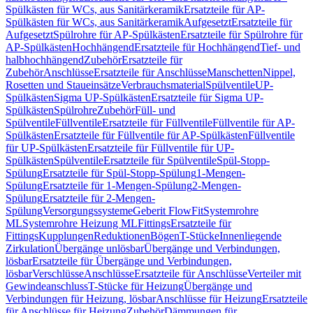
Spülkästen für WCs, aus Sanitärkeramik
Ersatzteile für AP-
Spülkästen für WCs, aus Sanitärkeramik
Aufgesetzt
Ersatzteile für
Aufgesetzt
Spülrohre für AP-Spülkästen
Ersatzteile für Spülrohre für
AP-Spülkästen
Hochhängend
Ersatzteile für Hochhängend
Tief- und
halbhochhängend
Zubehör
Ersatzteile für
Zubehör
Anschlüsse
Ersatzteile für Anschlüsse
Manschetten
Nippel,
Rosetten und Staueinsätze
Verbrauchsmaterial
Spülventile
UP-
Spülkästen
Sigma UP-Spülkästen
Ersatzteile für Sigma UP-
Spülkästen
Spülrohre
Zubehör
Füll- und
Spülventile
Füllventile
Ersatzteile für Füllventile
Füllventile für AP-
Spülkästen
Ersatzteile für Füllventile für AP-Spülkästen
Füllventile
für UP-Spülkästen
Ersatzteile für Füllventile für UP-
Spülkästen
Spülventile
Ersatzteile für Spülventile
Spül-Stopp-
Spülung
Ersatzteile für Spül-Stopp-Spülung
1-Mengen-
Spülung
Ersatzteile für 1-Mengen-Spülung
2-Mengen-
Spülung
Ersatzteile für 2-Mengen-
Spülung
Versorgungssysteme
Geberit FlowFit
Systemrohre
ML
Systemrohre Heizung ML
Fittings
Ersatzteile für
Fittings
Kupplungen
Reduktionen
Bögen
T-Stücke
Innenliegende
Zirkulation
Übergänge unlösbar
Übergänge und Verbindungen,
lösbar
Ersatzteile für Übergänge und Verbindungen,
lösbar
Verschlüsse
Anschlüsse
Ersatzteile für Anschlüsse
Verteiler mit
Gewindeanschluss
T-Stücke für Heizung
Übergänge und
Verbindungen für Heizung, lösbar
Anschlüsse für Heizung
Ersatzteile
für Anschlüsse für Heizung
Zubehör
Dämmungen für