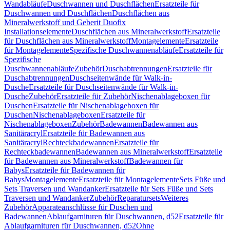
Wandabläufe
Duschwannen und Duschflächen
Ersatzteile für
Duschwannen und Duschflächen
Duschflächen aus
Mineralwerkstoff und Geberit Duofix
Installationselemente
Duschflächen aus Mineralwerkstoff
Ersatzteile
für Duschflächen aus Mineralwerkstoff
Montagelemente
Ersatzteile
für Montagelemente
Spezifische Duschwannenabläufe
Ersatzteile für
Spezifische
Duschwannenabläufe
Zubehör
Duschabtrennungen
Ersatzteile für
Duschabtrennungen
Duschseitenwände für Walk-in-
Dusche
Ersatzteile für Duschseitenwände für Walk-in-
Dusche
Zubehör
Ersatzteile für Zubehör
Nischenablageboxen für
Duschen
Ersatzteile für Nischenablageboxen für
Duschen
Nischenablageboxen
Ersatzteile für
Nischenablageboxen
Zubehör
Badewannen
Badewannen aus
Sanitäracryl
Ersatzteile für Badewannen aus
Sanitäracryl
Rechteckbadewannen
Ersatzteile für
Rechteckbadewannen
Badewannen aus Mineralwerkstoff
Ersatzteile
für Badewannen aus Mineralwerkstoff
Badewannen für
Babys
Ersatzteile für Badewannen für
Babys
Montagelemente
Ersatzteile für Montagelemente
Sets Füße und
Sets Traversen und Wandanker
Ersatzteile für Sets Füße und Sets
Traversen und Wandanker
Zubehör
Reparatursets
Weiteres
Zubehör
Apparateanschlüsse für Duschen und
Badewannen
Ablaufgarnituren für Duschwannen, d52
Ersatzteile für
Ablaufgarnituren für Duschwannen, d52
Ohne