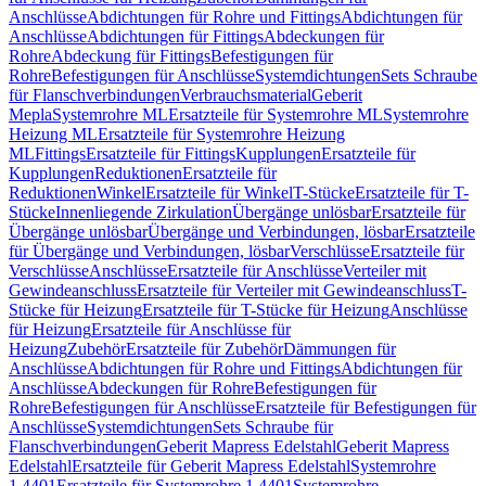
Anschlüsse
Abdichtungen für Rohre und Fittings
Abdichtungen für
Anschlüsse
Abdichtungen für Fittings
Abdeckungen für
Rohre
Abdeckung für Fittings
Befestigungen für
Rohre
Befestigungen für Anschlüsse
Systemdichtungen
Sets Schraube
für Flanschverbindungen
Verbrauchsmaterial
Geberit
Mepla
Systemrohre ML
Ersatzteile für Systemrohre ML
Systemrohre
Heizung ML
Ersatzteile für Systemrohre Heizung
ML
Fittings
Ersatzteile für Fittings
Kupplungen
Ersatzteile für
Kupplungen
Reduktionen
Ersatzteile für
Reduktionen
Winkel
Ersatzteile für Winkel
T-Stücke
Ersatzteile für T-
Stücke
Innenliegende Zirkulation
Übergänge unlösbar
Ersatzteile für
Übergänge unlösbar
Übergänge und Verbindungen, lösbar
Ersatzteile
für Übergänge und Verbindungen, lösbar
Verschlüsse
Ersatzteile für
Verschlüsse
Anschlüsse
Ersatzteile für Anschlüsse
Verteiler mit
Gewindeanschluss
Ersatzteile für Verteiler mit Gewindeanschluss
T-
Stücke für Heizung
Ersatzteile für T-Stücke für Heizung
Anschlüsse
für Heizung
Ersatzteile für Anschlüsse für
Heizung
Zubehör
Ersatzteile für Zubehör
Dämmungen für
Anschlüsse
Abdichtungen für Rohre und Fittings
Abdichtungen für
Anschlüsse
Abdeckungen für Rohre
Befestigungen für
Rohre
Befestigungen für Anschlüsse
Ersatzteile für Befestigungen für
Anschlüsse
Systemdichtungen
Sets Schraube für
Flanschverbindungen
Geberit Mapress Edelstahl
Geberit Mapress
Edelstahl
Ersatzteile für Geberit Mapress Edelstahl
Systemrohre
1.4401
Ersatzteile für Systemrohre 1.4401
Systemrohre