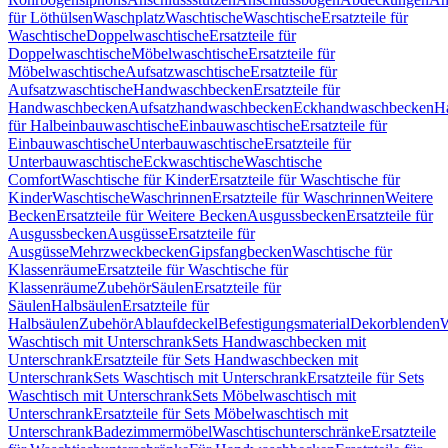
für Löthülsen
Waschplatz
Waschtische
Waschtische
Ersatzteile für
Waschtische
Doppelwaschtische
Ersatzteile für
Doppelwaschtische
Möbelwaschtische
Ersatzteile für
Möbelwaschtische
Aufsatzwaschtische
Ersatzteile für
Aufsatzwaschtische
Handwaschbecken
Ersatzteile für
Handwaschbecken
Aufsatzhandwaschbecken
Eckhandwaschbecken
H
für Halbeinbauwaschtische
Einbauwaschtische
Ersatzteile für
Einbauwaschtische
Unterbauwaschtische
Ersatzteile für
Unterbauwaschtische
Eckwaschtische
Waschtische
Comfort
Waschtische für Kinder
Ersatzteile für Waschtische für
Kinder
Waschtische
Waschrinnen
Ersatzteile für Waschrinnen
Weitere
Becken
Ersatzteile für Weitere Becken
Ausgussbecken
Ersatzteile für
Ausgussbecken
Ausgüsse
Ersatzteile für
Ausgüsse
Mehrzweckbecken
Gipsfangbecken
Waschtische für
Klassenräume
Ersatzteile für Waschtische für
Klassenräume
Zubehör
Säulen
Ersatzteile für
Säulen
Halbsäulen
Ersatzteile für
Halbsäulen
Zubehör
Ablaufdeckel
Befestigungsmaterial
Dekorblenden
W
Waschtisch mit Unterschrank
Sets Handwaschbecken mit
Unterschrank
Ersatzteile für Sets Handwaschbecken mit
Unterschrank
Sets Waschtisch mit Unterschrank
Ersatzteile für Sets
Waschtisch mit Unterschrank
Sets Möbelwaschtisch mit
Unterschrank
Ersatzteile für Sets Möbelwaschtisch mit
Unterschrank
Badezimmermöbel
Waschtischunterschränke
Ersatzteile