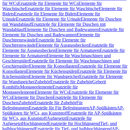
für WCs
Ersatzteile für Elemente für WCs
Elemente für
Waschtische
Ersatzteile für Elemente für Waschtische
Elemente für
Bidets
Ersatzteile für Elemente für Bidets
Elemente für
Urinale
Ersatzteile für Elemente für Urinale
Elemente für Duschen
mit Wandablauf
Ersatzteile für Elemente für Duschen mit
Wandablauf
Elemente für Duschen und Badewannen
Ersatzteile für
Elemente für Duschen und Badewannen
Elemente für
Duschtrennwände
Ersatzteile für Elemente für
Duschtrennwände
Elemente für Ausgussbecken
Ersatzteile für
Elemente für Ausgussbecken
Elemente für Armaturen
Ersatzteile für
Elemente für Armaturen
Elemente für Waschmaschinen und
Geschirrspüler
Ersatzteile für Elemente für Waschmaschinen und
Geschirrspüler
Elemente für Konsollasten
Ersatzteile für Elemente für
Konsollasten
Elemente für Küchenspülen
Ersatzteile für Elemente für
Küchenspülen
Elemente für Wandspeicher
Ersatzteile für Elemente
für Wandspeicher
Zubehör
Ersatzteile für Zubehör
Geberit
Kombifix
Montageelemente
Ersatzteile für
Montageelemente
Elemente für WCs
Ersatzteile für Elemente für
WCs
Elemente für Duschen
Ersatzteile für Elemente für
Duschen
Zubehör
Ersatzteile für Zubehör
Für
Befestigungen
Ersatzteile für Für Befestigungen
AP-Spülkästen
AP-
Spülkästen für WCs, aus Kunststoff
Ersatzteile für AP-Spülkästen
für WCs, aus Kunststoff
Aufgesetzt
Ersatzteile für
Aufgesetzt
Hochhängend
Ersatzteile für Hochhängend
Tief- und
halbhochhängend
Ersatzteile für Tief- und halbhochhängend
AP-