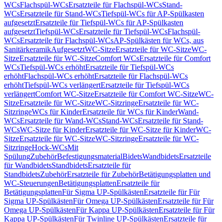
WCs
Flachspül-WCs
Ersatzteile für Flachspül-WCs
Stand-
WCs
Ersatzteile für Stand-WCs
Tiefspül-WCs für AP-Spülkasten
aufgesetzt
Ersatzteile für Tiefspül-WCs für AP-Spülkasten
aufgesetzt
Tiefspül-WCs
Ersatzteile für Tiefspül-WCs
Flachspül-
WCs
Ersatzteile für Flachspül-WCs
AP-Spülkästen für WCs, aus
Sanitärkeramik
Aufgesetzt
WC-Sitze
Ersatzteile für WC-Sitze
WC-
Sitze
Ersatzteile für WC-Sitze
Comfort WCs
Ersatzteile für Comfort
WCs
Tiefspül-WCs erhöht
Ersatzteile für Tiefspül-WCs
erhöht
Flachspül-WCs erhöht
Ersatzteile für Flachspül-WCs
erhöht
Tiefspül-WCs verlängert
Ersatzteile für Tiefspül-WCs
verlängert
Comfort WC-Sitze
Ersatzteile für Comfort WC-Sitze
WC-
Sitze
Ersatzteile für WC-Sitze
WC-Sitzringe
Ersatzteile für WC-
Sitzringe
WCs für Kinder
Ersatzteile für WCs für Kinder
Wand-
WCs
Ersatzteile für Wand-WCs
Stand-WCs
Ersatzteile für Stand-
WCs
WC-Sitze für Kinder
Ersatzteile für WC-Sitze für Kinder
WC-
Sitze
Ersatzteile für WC-Sitze
WC-Sitzringe
Ersatzteile für WC-
Sitzringe
Hock-WCs
Mit
Spülung
Zubehör
Befestigungsmaterial
Bidets
Wandbidets
Ersatzteile
für Wandbidets
Standbidets
Ersatzteile für
Standbidets
Zubehör
Ersatzteile für Zubehör
Betätigungsplatten und
WC-Steuerungen
Betätigungsplatten
Ersatzteile für
Betätigungsplatten
Für Sigma UP-Spülkästen
Ersatzteile für Für
Sigma UP-Spülkästen
Für Omega UP-Spülkästen
Ersatzteile für Für
Omega UP-Spülkästen
Für Kappa UP-Spülkästen
Ersatzteile für Für
Kappa UP-Spülkästen
Für Twinline UP-Spülkästen
Ersatzteile für