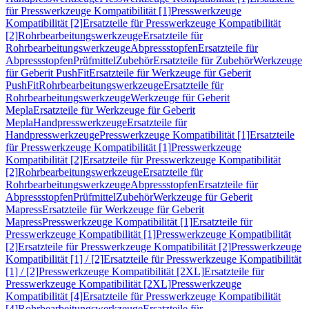
für Presswerkzeuge Kompatibilität [1]
Presswerkzeuge
Kompatibilität [2]
Ersatzteile für Presswerkzeuge Kompatibilität
[2]
Rohrbearbeitungswerkzeuge
Ersatzteile für
Rohrbearbeitungswerkzeuge
Abpressstopfen
Ersatzteile für
Abpressstopfen
Prüfmittel
Zubehör
Ersatzteile für Zubehör
Werkzeuge
für Geberit PushFit
Ersatzteile für Werkzeuge für Geberit
PushFit
Rohrbearbeitungswerkzeuge
Ersatzteile für
Rohrbearbeitungswerkzeuge
Werkzeuge für Geberit
Mepla
Ersatzteile für Werkzeuge für Geberit
Mepla
Handpresswerkzeuge
Ersatzteile für
Handpresswerkzeuge
Presswerkzeuge Kompatibilität [1]
Ersatzteile
für Presswerkzeuge Kompatibilität [1]
Presswerkzeuge
Kompatibilität [2]
Ersatzteile für Presswerkzeuge Kompatibilität
[2]
Rohrbearbeitungswerkzeuge
Ersatzteile für
Rohrbearbeitungswerkzeuge
Abpressstopfen
Ersatzteile für
Abpressstopfen
Prüfmittel
Zubehör
Werkzeuge für Geberit
Mapress
Ersatzteile für Werkzeuge für Geberit
Mapress
Presswerkzeuge Kompatibilität [1]
Ersatzteile für
Presswerkzeuge Kompatibilität [1]
Presswerkzeuge Kompatibilität
[2]
Ersatzteile für Presswerkzeuge Kompatibilität [2]
Presswerkzeuge
Kompatibilität [1] / [2]
Ersatzteile für Presswerkzeuge Kompatibilität
[1] / [2]
Presswerkzeuge Kompatibilität [2XL]
Ersatzteile für
Presswerkzeuge Kompatibilität [2XL]
Presswerkzeuge
Kompatibilität [4]
Ersatzteile für Presswerkzeuge Kompatibilität
[4]
Rohrbearbeitungswerkzeuge
Ersatzteile für