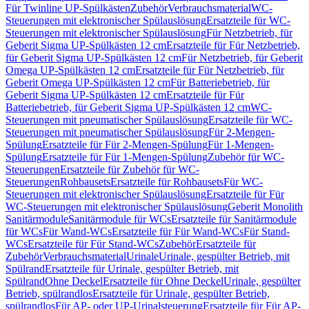
Für Twinline UP-Spülkästen
Zubehör
Verbrauchsmaterial
WC-
Steuerungen mit elektronischer Spülauslösung
Ersatzteile für WC-
Steuerungen mit elektronischer Spülauslösung
Für Netzbetrieb, für
Geberit Sigma UP-Spülkästen 12 cm
Ersatzteile für Für Netzbetrieb,
für Geberit Sigma UP-Spülkästen 12 cm
Für Netzbetrieb, für Geberit
Omega UP-Spülkästen 12 cm
Ersatzteile für Für Netzbetrieb, für
Geberit Omega UP-Spülkästen 12 cm
Für Batteriebetrieb, für
Geberit Sigma UP-Spülkästen 12 cm
Ersatzteile für Für
Batteriebetrieb, für Geberit Sigma UP-Spülkästen 12 cm
WC-
Steuerungen mit pneumatischer Spülauslösung
Ersatzteile für WC-
Steuerungen mit pneumatischer Spülauslösung
Für 2-Mengen-
Spülung
Ersatzteile für Für 2-Mengen-Spülung
Für 1-Mengen-
Spülung
Ersatzteile für Für 1-Mengen-Spülung
Zubehör für WC-
Steuerungen
Ersatzteile für Zubehör für WC-
Steuerungen
Rohbausets
Ersatzteile für Rohbausets
Für WC-
Steuerungen mit elektronischer Spülauslösung
Ersatzteile für Für
WC-Steuerungen mit elektronischer Spülauslösung
Geberit Monolith
Sanitärmodule
Sanitärmodule für WCs
Ersatzteile für Sanitärmodule
für WCs
Für Wand-WCs
Ersatzteile für Für Wand-WCs
Für Stand-
WCs
Ersatzteile für Für Stand-WCs
Zubehör
Ersatzteile für
Zubehör
Verbrauchsmaterial
Urinale
Urinale, gespülter Betrieb, mit
Spülrand
Ersatzteile für Urinale, gespülter Betrieb, mit
Spülrand
Ohne Deckel
Ersatzteile für Ohne Deckel
Urinale, gespülter
Betrieb, spülrandlos
Ersatzteile für Urinale, gespülter Betrieb,
spülrandlos
Für AP- oder UP-Urinalsteuerung
Ersatzteile für Für AP-