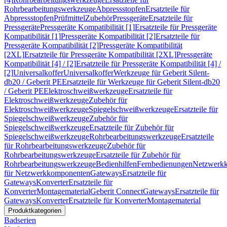
Rohrbearbeitungswerkzeuge
Abpressstopfen
Ersatzteile für
Abpressstopfen
Prüfmittel
Zubehör
Pressgeräte
Ersatzteile für
Pressgeräte
Pressgeräte Kompatibilität [1]
Ersatzteile für Pressgeräte
Kompatibilität [1]
Pressgeräte Kompatibilität [2]
Ersatzteile für
Pressgeräte Kompatibilität [2]
Pressgeräte Kompatibilität
[2XL]
Ersatzteile für Pressgeräte Kompatibilität [2XL]
Pressgeräte
Kompatibilität [4] / [2]
Ersatzteile für Pressgeräte Kompatibilität [4] /
[2]
Universalkoffer
Universalkoffer
Werkzeuge für Geberit Silent-
db20 / Geberit PE
Ersatzteile für Werkzeuge für Geberit Silent-db20
/ Geberit PE
Elektroschweißwerkzeuge
Ersatzteile für
Elektroschweißwerkzeuge
Zubehör für
Elektroschweißwerkzeuge
Spiegelschweißwerkzeuge
Ersatzteile für
Spiegelschweißwerkzeuge
Zubehör für
Spiegelschweißwerkzeuge
Ersatzteile für Zubehör für
Spiegelschweißwerkzeuge
Rohrbearbeitungswerkzeuge
Ersatzteile
für Rohrbearbeitungswerkzeuge
Zubehör für
Rohrbearbeitungswerkzeuge
Ersatzteile für Zubehör für
Rohrbearbeitungswerkzeuge
Bedienhilfen
Fernbedienungen
Netzwerk
für Netzwerkkomponenten
Gateways
Ersatzteile für
Gateways
Konverter
Ersatzteile für
Konverter
Montagematerial
Geberit Connect
Gateways
Ersatzteile für
Gateways
Konverter
Ersatzteile für Konverter
Montagematerial
Produktkategorien
Badserien