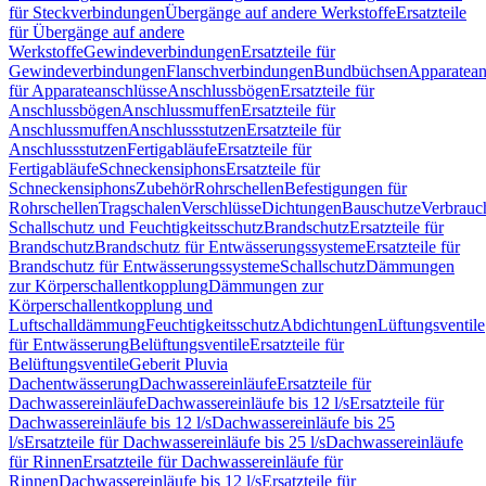
für Steckverbindungen
Übergänge auf andere Werkstoffe
Ersatzteile
für Übergänge auf andere
Werkstoffe
Gewindeverbindungen
Ersatzteile für
Gewindeverbindungen
Flanschverbindungen
Bundbüchsen
Apparatean
für Apparateanschlüsse
Anschlussbögen
Ersatzteile für
Anschlussbögen
Anschlussmuffen
Ersatzteile für
Anschlussmuffen
Anschlussstutzen
Ersatzteile für
Anschlussstutzen
Fertigabläufe
Ersatzteile für
Fertigabläufe
Schneckensiphons
Ersatzteile für
Schneckensiphons
Zubehör
Rohrschellen
Befestigungen für
Rohrschellen
Tragschalen
Verschlüsse
Dichtungen
Bauschutze
Verbrauc
Schallschutz und Feuchtigkeitsschutz
Brandschutz
Ersatzteile für
Brandschutz
Brandschutz für Entwässerungssysteme
Ersatzteile für
Brandschutz für Entwässerungssysteme
Schallschutz
Dämmungen
zur Körperschallentkopplung
Dämmungen zur
Körperschallentkopplung und
Luftschalldämmung
Feuchtigkeitsschutz
Abdichtungen
Lüftungsventile
für Entwässerung
Belüftungsventile
Ersatzteile für
Belüftungsventile
Geberit Pluvia
Dachentwässerung
Dachwassereinläufe
Ersatzteile für
Dachwassereinläufe
Dachwassereinläufe bis 12 l/s
Ersatzteile für
Dachwassereinläufe bis 12 l/s
Dachwassereinläufe bis 25
l/s
Ersatzteile für Dachwassereinläufe bis 25 l/s
Dachwassereinläufe
für Rinnen
Ersatzteile für Dachwassereinläufe für
Rinnen
Dachwassereinläufe bis 12 l/s
Ersatzteile für