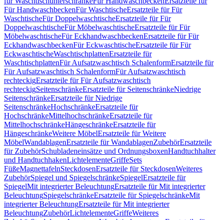
für Waschtischunterschränke
Für Handwaschbecken
Ersatzteile für
Für Handwaschbecken
Für Waschtische
Ersatzteile für Für
Waschtische
Für Doppelwaschtische
Ersatzteile für Für
Doppelwaschtische
Für Möbelwaschtische
Ersatzteile für Für
Möbelwaschtische
Für Eckhandwaschbecken
Ersatzteile für Für
Eckhandwaschbecken
Für Eckwaschtische
Ersatzteile für Für
Eckwaschtische
Waschtischplatten
Ersatzteile für
Waschtischplatten
Für Aufsatzwaschtisch Schalenform
Ersatzteile für
Für Aufsatzwaschtisch Schalenform
Für Aufsatzwaschtisch
rechteckig
Ersatzteile für Für Aufsatzwaschtisch
rechteckig
Seitenschränke
Ersatzteile für Seitenschränke
Niedrige
Seitenschränke
Ersatzteile für Niedrige
Seitenschränke
Hochschränke
Ersatzteile für
Hochschränke
Mittelhochschränke
Ersatzteile für
Mittelhochschränke
Hängeschränke
Ersatzteile für
Hängeschränke
Weitere Möbel
Ersatzteile für Weitere
Möbel
Wandablagen
Ersatzteile für Wandablagen
Zubehör
Ersatzteile
für Zubehör
Schubladeneinsätze und Ordnungsboxen
Handtuchhalter
und Handtuchhaken
Lichtelemente
Griffe
Sets
Füße
Magnettafeln
Steckdosen
Ersatzteile für Steckdosen
Weiteres
Zubehör
Spiegel und Spiegelschränke
Spiegel
Ersatzteile für
Spiegel
Mit integrierter Beleuchtung
Ersatzteile für Mit integrierter
Beleuchtung
Spiegelschränke
Ersatzteile für Spiegelschränke
Mit
integrierter Beleuchtung
Ersatzteile für Mit integrierter
Beleuchtung
Zubehör
Lichtelemente
Griffe
Weiteres