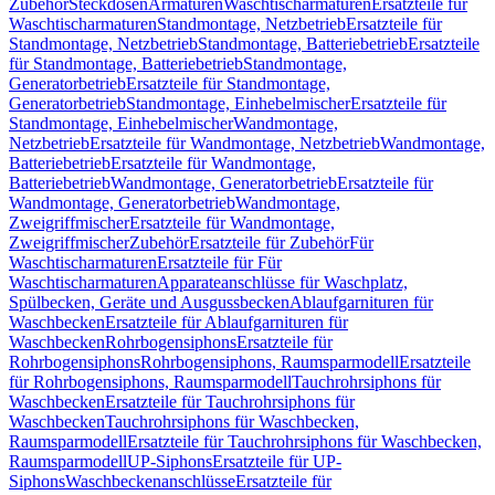
Zubehör
Steckdosen
Armaturen
Waschtischarmaturen
Ersatzteile für
Waschtischarmaturen
Standmontage, Netzbetrieb
Ersatzteile für
Standmontage, Netzbetrieb
Standmontage, Batteriebetrieb
Ersatzteile
für Standmontage, Batteriebetrieb
Standmontage,
Generatorbetrieb
Ersatzteile für Standmontage,
Generatorbetrieb
Standmontage, Einhebelmischer
Ersatzteile für
Standmontage, Einhebelmischer
Wandmontage,
Netzbetrieb
Ersatzteile für Wandmontage, Netzbetrieb
Wandmontage,
Batteriebetrieb
Ersatzteile für Wandmontage,
Batteriebetrieb
Wandmontage, Generatorbetrieb
Ersatzteile für
Wandmontage, Generatorbetrieb
Wandmontage,
Zweigriffmischer
Ersatzteile für Wandmontage,
Zweigriffmischer
Zubehör
Ersatzteile für Zubehör
Für
Waschtischarmaturen
Ersatzteile für Für
Waschtischarmaturen
Apparateanschlüsse für Waschplatz,
Spülbecken, Geräte und Ausgussbecken
Ablaufgarnituren für
Waschbecken
Ersatzteile für Ablaufgarnituren für
Waschbecken
Rohrbogensiphons
Ersatzteile für
Rohrbogensiphons
Rohrbogensiphons, Raumsparmodell
Ersatzteile
für Rohrbogensiphons, Raumsparmodell
Tauchrohrsiphons für
Waschbecken
Ersatzteile für Tauchrohrsiphons für
Waschbecken
Tauchrohrsiphons für Waschbecken,
Raumsparmodell
Ersatzteile für Tauchrohrsiphons für Waschbecken,
Raumsparmodell
UP-Siphons
Ersatzteile für UP-
Siphons
Waschbeckenanschlüsse
Ersatzteile für