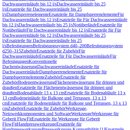
Dachwassereinläufe bis 12 l/s
Dachwassereinläufe bis 25
l/s
Ersatzteile für Dachwassereinläufe bis 25
l/s
Dampfsperrenelemente
Ersatzteile für Dampfsperrenelemente
Für
Dachwassereinläufe bis 12 l/s
Ersatzteile für Für Dachwassereinläufe
bis 12 l/s
Dachwassereinläufe bis 25 l/s
Notüberläufe
Ersatzteile für
Notüberläufe
Für Dachwassereinläufe bis 12 l/s
Ersatzteile für Für
Dachwassereinläufe bis 12 l/s
Dachwassereinläufe bis 25
l/s
Ersatzteile für Dachwassereinläufe bis 25
l/s
Befestigungen
Befestigungssystem d40–200
Befestigungssystem
d250–315
Zubehör
Ersatzteile für Zubehör
Für
Dachwassereinläufe
Ersatzteile für Für Dachwassereinläufe
Für
Befestigungen
Konventionelle
Dachentwässerung
Dachwassereinläufe
Ersatzteile für
Dachwassereinläufe
Dampfsperrenelemente
Ersatzteile für
Dampfsperrenelemente
Zubehör
Ersatzteile für
Zubehör
Bodenentwässerung
Flächenentwässerung für drinnen und
draußen
Ersatzteile für Flächenentwässerung für drinnen und
draußen
Bodenabläufe 13 x 13 cm
Ersatzteile für Bodenabläufe 13 x
13 cm
Bodeneinläufe für Balkone und Terrassen, 13 x 13
cm
Ersatzteile für Bodeneinläufe für Balkone und Terrassen, 13 x 13
cm
Zubehör
Ersatzteile für Zubehör
Werkzeuge,
Netzwerkkomponenten und Software
Werkzeuge
Werkzeuge für
Geberit FlowFit
Ersatzteile für Werkzeuge für Geberit
FlowFit
Handpresswerkzeuge
Ersatzteile für
Handpresswerkzeuge
Presswerkzeuge Kompatibilität [1]
Ersatzteile