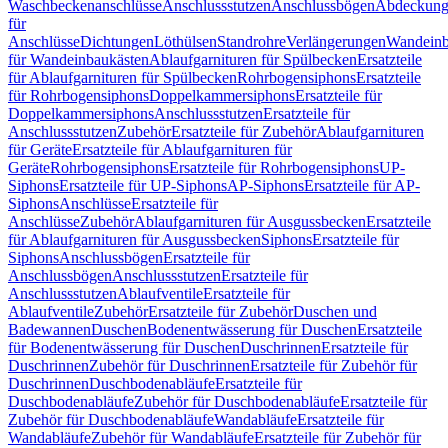
Waschbeckenanschlüsse
Anschlussstutzen
Anschlussbögen
Abdeckung
für
Anschlüsse
Dichtungen
Löthülsen
Standrohre
Verlängerungen
Wandeinb
für Wandeinbaukästen
Ablaufgarnituren für Spülbecken
Ersatzteile
für Ablaufgarnituren für Spülbecken
Rohrbogensiphons
Ersatzteile
für Rohrbogensiphons
Doppelkammersiphons
Ersatzteile für
Doppelkammersiphons
Anschlussstutzen
Ersatzteile für
Anschlussstutzen
Zubehör
Ersatzteile für Zubehör
Ablaufgarnituren
für Geräte
Ersatzteile für Ablaufgarnituren für
Geräte
Rohrbogensiphons
Ersatzteile für Rohrbogensiphons
UP-
Siphons
Ersatzteile für UP-Siphons
AP-Siphons
Ersatzteile für AP-
Siphons
Anschlüsse
Ersatzteile für
Anschlüsse
Zubehör
Ablaufgarnituren für Ausgussbecken
Ersatzteile
für Ablaufgarnituren für Ausgussbecken
Siphons
Ersatzteile für
Siphons
Anschlussbögen
Ersatzteile für
Anschlussbögen
Anschlussstutzen
Ersatzteile für
Anschlussstutzen
Ablaufventile
Ersatzteile für
Ablaufventile
Zubehör
Ersatzteile für Zubehör
Duschen und
Badewannen
Duschen
Bodenentwässerung für Duschen
Ersatzteile
für Bodenentwässerung für Duschen
Duschrinnen
Ersatzteile für
Duschrinnen
Zubehör für Duschrinnen
Ersatzteile für Zubehör für
Duschrinnen
Duschbodenabläufe
Ersatzteile für
Duschbodenabläufe
Zubehör für Duschbodenabläufe
Ersatzteile für
Zubehör für Duschbodenabläufe
Wandabläufe
Ersatzteile für
Wandabläufe
Zubehör für Wandabläufe
Ersatzteile für Zubehör für