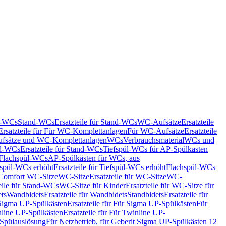
nd-WCs
Stand-WCs
Ersatzteile für Stand-WCs
WC-Aufsätze
Ersatzteile
Ersatzteile für Für WC-Komplettanlagen
Für WC-Aufsätze
Ersatzteile
fsätze und WC-Komplettanlagen
WCs
Verbrauchsmaterial
WCs und
d-WCs
Ersatzteile für Stand-WCs
Tiefspül-WCs für AP-Spülkasten
r Flachspül-WCs
AP-Spülkästen für WCs, aus
fspül-WCs erhöht
Ersatzteile für Tiefspül-WCs erhöht
Flachspül-WCs
r Comfort WC-Sitze
WC-Sitze
Ersatzteile für WC-Sitze
WC-
eile für Stand-WCs
WC-Sitze für Kinder
Ersatzteile für WC-Sitze für
ts
Wandbidets
Ersatzteile für Wandbidets
Standbidets
Ersatzteile für
Sigma UP-Spülkästen
Ersatzteile für Für Sigma UP-Spülkästen
Für
line UP-Spülkästen
Ersatzteile für Für Twinline UP-
 Spülauslösung
Für Netzbetrieb, für Geberit Sigma UP-Spülkästen 12