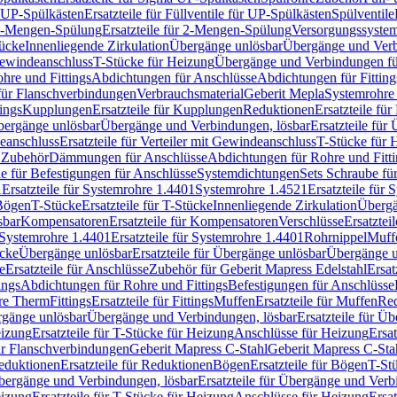
r UP-Spülkästen
Ersatzteile für Füllventile für UP-Spülkästen
Spülventile
-Mengen-Spülung
Ersatzteile für 2-Mengen-Spülung
Versorgungssyste
ücke
Innenliegende Zirkulation
Übergänge unlösbar
Übergänge und Verb
Gewindeanschluss
T-Stücke für Heizung
Übergänge und Verbindungen fü
hre und Fittings
Abdichtungen für Anschlüsse
Abdichtungen für Fitting
für Flanschverbindungen
Verbrauchsmaterial
Geberit Mepla
Systemrohr
tings
Kupplungen
Ersatzteile für Kupplungen
Reduktionen
Ersatzteile fü
Übergänge unlösbar
Übergänge und Verbindungen, lösbar
Ersatzteile fü
deanschluss
Ersatzteile für Verteiler mit Gewindeanschluss
T-Stücke für 
r Zubehör
Dämmungen für Anschlüsse
Abdichtungen für Rohre und Fitti
ile für Befestigungen für Anschlüsse
Systemdichtungen
Sets Schraube fü
1
Ersatzteile für Systemrohre 1.4401
Systemrohre 1.4521
Ersatzteile für
 Bögen
T-Stücke
Ersatzteile für T-Stücke
Innenliegende Zirkulation
Übergä
sbar
Kompensatoren
Ersatzteile für Kompensatoren
Verschlüsse
Ersatztei
Systemrohre 1.4401
Ersatzteile für Systemrohre 1.4401
Rohrnippel
Muff
ücke
Übergänge unlösbar
Ersatzteile für Übergänge unlösbar
Übergänge u
e
Ersatzteile für Anschlüsse
Zubehör für Geberit Mapress Edelstahl
Ersat
ings
Abdichtungen für Rohre und Fittings
Befestigungen für Anschlüsse
re Therm
Fittings
Ersatzteile für Fittings
Muffen
Ersatzteile für Muffen
Re
ergänge unlösbar
Übergänge und Verbindungen, lösbar
Ersatzteile für Ü
eizung
Ersatzteile für T-Stücke für Heizung
Anschlüsse für Heizung
Ersat
ür Flanschverbindungen
Geberit Mapress C-Stahl
Geberit Mapress C-Sta
eduktionen
Ersatzteile für Reduktionen
Bögen
Ersatzteile für Bögen
T-St
ergänge und Verbindungen, lösbar
Ersatzteile für Übergänge und Verb
eizung
Ersatzteile für T-Stücke für Heizung
Anschlüsse für Heizung
Ersat