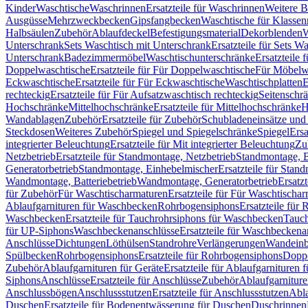
Kinder
Waschtische
Waschrinnen
Ersatzteile für Waschrinnen
Weitere 
Ausgüsse
Mehrzweckbecken
Gipsfangbecken
Waschtische für Klasse
Halbsäulen
Zubehör
Ablaufdeckel
Befestigungsmaterial
Dekorblenden
W
Unterschrank
Sets Waschtisch mit Unterschrank
Ersatzteile für Sets W
Unterschrank
Badezimmermöbel
Waschtischunterschränke
Ersatzteile 
Doppelwaschtische
Ersatzteile für Für Doppelwaschtische
Für Möbelw
Eckwaschtische
Ersatzteile für Für Eckwaschtische
Waschtischplatten
E
rechteckig
Ersatzteile für Für Aufsatzwaschtisch rechteckig
Seitenschr
Hochschränke
Mittelhochschränke
Ersatzteile für Mittelhochschränke
H
Wandablagen
Zubehör
Ersatzteile für Zubehör
Schubladeneinsätze un
Steckdosen
Weiteres Zubehör
Spiegel und Spiegelschränke
Spiegel
Ersa
integrierter Beleuchtung
Ersatzteile für Mit integrierter Beleuchtung
Zu
Netzbetrieb
Ersatzteile für Standmontage, Netzbetrieb
Standmontage, Ba
Generatorbetrieb
Standmontage, Einhebelmischer
Ersatzteile für Stan
Wandmontage, Batteriebetrieb
Wandmontage, Generatorbetrieb
Ersatz
für Zubehör
Für Waschtischarmaturen
Ersatzteile für Für Waschtischa
Ablaufgarnituren für Waschbecken
Rohrbogensiphons
Ersatzteile für
Waschbecken
Ersatzteile für Tauchrohrsiphons für Waschbecken
Tauch
für UP-Siphons
Waschbeckenanschlüsse
Ersatzteile für Waschbeckena
Anschlüsse
Dichtungen
Löthülsen
Standrohre
Verlängerungen
Wandeinb
Spülbecken
Rohrbogensiphons
Ersatzteile für Rohrbogensiphons
Dopp
Zubehör
Ablaufgarnituren für Geräte
Ersatzteile für Ablaufgarnituren 
Siphons
Anschlüsse
Ersatzteile für Anschlüsse
Zubehör
Ablaufgarnitur
Anschlussbögen
Anschlussstutzen
Ersatzteile für Anschlussstutzen
Abla
Duschen
Ersatzteile für Bodenentwässerung für Duschen
Duschrinnen