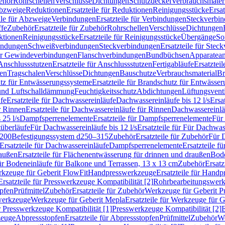
ehör
Rohrschellen
Verschlüsse
Dichtungen
Schutzdeckel
Verbrauchsmater
Abzweige
Reduktionen
Ersatzteile für Reduktionen
Reinigungsstücke
Ersat
ile für Abzweige
Verbindungen
Ersatzteile für Verbindungen
Steckverbi
ffe
Zubehör
Ersatzteile für Zubehör
Rohrschellen
Verschlüsse
Dichtungen
ktionen
Reinigungsstücke
Ersatzteile für Reinigungsstücke
Übergänge
So
bindungen
Schweißverbindungen
Steckverbindungen
Ersatzteile für Ste
für Gewindeverbindungen
Flanschverbindungen
Bundbüchsen
Apparatean
Anschlussstutzen
Ersatzteile für Anschlussstutzen
Fertigabläufe
Ersatzteil
len
Tragschalen
Verschlüsse
Dichtungen
Bauschutze
Verbrauchsmaterial
Br
tz für Entwässerungssysteme
Ersatzteile für Brandschutz für Entwässe
und Luftschalldämmung
Feuchtigkeitsschutz
Abdichtungen
Lüftungsvent
fe
Ersatzteile für Dachwassereinläufe
Dachwassereinläufe bis 12 l/s
Ersa
r Rinnen
Ersatzteile für Dachwassereinläufe für Rinnen
Dachwassereinläu
 25 l/s
Dampfsperrenelemente
Ersatzteile für Dampfsperrenelemente
Für 
tüberläufe
Für Dachwassereinläufe bis 12 l/s
Ersatzteile für Für Dachwass
–200
Befestigungssystem d250–315
Zubehör
Ersatzteile für Zubehör
Für 
Ersatzteile für Dachwassereinläufe
Dampfsperrenelemente
Ersatzteile 
raußen
Ersatzteile für Flächenentwässerung für drinnen und draußen
Bode
für Bodeneinläufe für Balkone und Terrassen, 13 x 13 cm
Zubehör
Ersatz
erkzeuge für Geberit FlowFit
Handpresswerkzeuge
Ersatzteile für Hand
Ersatzteile für Presswerkzeuge Kompatibilität [2]
Rohrbearbeitungswer
opfen
Prüfmittel
Zubehör
Ersatzteile für Zubehör
Werkzeuge für Geberit P
swerkzeuge
Werkzeuge für Geberit Mepla
Ersatzteile für Werkzeuge für 
ür Presswerkzeuge Kompatibilität [1]
Presswerkzeuge Kompatibilität [2]
E
zeuge
Abpressstopfen
Ersatzteile für Abpressstopfen
Prüfmittel
Zubehör
We