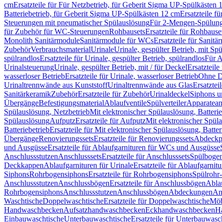
cm
Ersatzteile für Für Netzbetrieb, für Geberit Sigma UP-Spülkästen 
Batteriebetrieb, für Geberit Sigma UP-Spülkästen 12 cm
Ersatzteile f
Steuerungen mit pneumatischer Spülauslösung
Für 2-Mengen-Spülun
für Zubehör für WC-Steuerungen
Rohbausets
Ersatzteile für Rohbause
Monolith Sanitärmodule
Sanitärmodule für WCs
Ersatzteile für Sanit
Zubehör
Verbrauchsmaterial
Urinale
Urinale, gespülter Betrieb, mit Sp
spülrandlos
Ersatzteile für Urinale, gespülter Betrieb, spülrandlos
Für A
Urinalsteuerung
Urinale, gespülter Betrieb, mit / für Deckel
Ersatzteile
wasserloser Betrieb
Ersatzteile für Urinale, wasserloser Betrieb
Ohne D
Urinaltrennwände aus Kunststoff
Urinaltrennwände aus Glas
Ersatztei
Sanitärkeramik
Zubehör
Ersatzteile für Zubehör
Urinaldeckel
Siphons u
Übergänge
Befestigungsmaterial
Ablaufventile
Spülverteiler
Apparatean
Spülauslösung, Netzbetrieb
Mit elektronischer Spülauslösung, Batterie
Spülauslösung
Aufputz
Ersatzteile für Aufputz
Mit elektronischer Spül
Batteriebetrieb
Ersatzteile für Mit elektronischer Spülauslösung, Batter
Übergänge
Renovierungssets
Ersatzteile für Renovierungssets
Abdeckpl
und Ausgüsse
Ersatzteile für Ablaufgarnituren für WCs und Ausgüsse
Anschlussstutzen
Anschlusssets
Ersatzteile für Anschlusssets
Spülbogen
Deckkappen
Ablaufgarnituren für Urinale
Ersatzteile für Ablaufgarnitu
Siphons
Rohrbogensiphons
Ersatzteile für Rohrbogensiphons
Spülrohr
Anschlussstutzen
Anschlussbögen
Ersatzteile für Anschlussbögen
Ablau
Rohrbogensiphons
Anschlussstutzen
Anschlussbögen
Abdeckungen
An
Waschtische
Doppelwaschtische
Ersatzteile für Doppelwaschtische
Möb
Handwaschbecken
Aufsatzhandwaschbecken
Eckhandwaschbecken
H
Einbauwaschtische
Unterbauwaschtische
Ersatzteile für Unterbauwasc