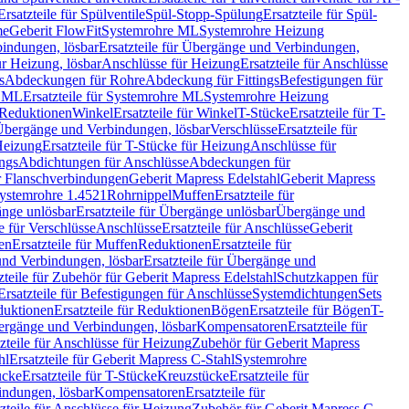
Ersatzteile für Spülventile
Spül-Stopp-Spülung
Ersatzteile für Spül-
me
Geberit FlowFit
Systemrohre ML
Systemrohre Heizung
indungen, lösbar
Ersatzteile für Übergänge und Verbindungen,
r Heizung, lösbar
Anschlüsse für Heizung
Ersatzteile für Anschlüsse
s
Abdeckungen für Rohre
Abdeckung für Fittings
Befestigungen für
e ML
Ersatzteile für Systemrohre ML
Systemrohre Heizung
r Reduktionen
Winkel
Ersatzteile für Winkel
T-Stücke
Ersatzteile für T-
r Übergänge und Verbindungen, lösbar
Verschlüsse
Ersatzteile für
Heizung
Ersatzteile für T-Stücke für Heizung
Anschlüsse für
ngs
Abdichtungen für Anschlüsse
Abdeckungen für
r Flanschverbindungen
Geberit Mapress Edelstahl
Geberit Mapress
 Systemrohre 1.4521
Rohrnippel
Muffen
Ersatzteile für
nge unlösbar
Ersatzteile für Übergänge unlösbar
Übergänge und
le für Verschlüsse
Anschlüsse
Ersatzteile für Anschlüsse
Geberit
en
Ersatzteile für Muffen
Reduktionen
Ersatzteile für
nd Verbindungen, lösbar
Ersatzteile für Übergänge und
zteile für Zubehör für Geberit Mapress Edelstahl
Schutzkappen für
Ersatzteile für Befestigungen für Anschlüsse
Systemdichtungen
Sets
duktionen
Ersatzteile für Reduktionen
Bögen
Ersatzteile für Bögen
T-
bergänge und Verbindungen, lösbar
Kompensatoren
Ersatzteile für
zteile für Anschlüsse für Heizung
Zubehör für Geberit Mapress
hl
Ersatzteile für Geberit Mapress C-Stahl
Systemrohre
ücke
Ersatzteile für T-Stücke
Kreuzstücke
Ersatzteile für
indungen, lösbar
Kompensatoren
Ersatzteile für
zteile für Anschlüsse für Heizung
Zubehör für Geberit Mapress C-