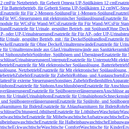
12 cm
Für Netzbetrieb, für Geberit Omega UP-Spülkästen 12 cm
Ersatzt
ür Für Batteriebetrieb, für Geberit Sigma UP-Spülkästen 12 cm
WC-Steue
g
Ersatzteile für Für 2-Mengen-Spülung
Für 1-Mengen-Spülung
Ersatzte
ts
Für WC-Steuerungen mit elektronischer Spülauslösung
Ersatzteile f
ärmodule für WCs
Für Wand-WCs
Ersatzteile für Für Wand-WCs
Für Sta
ülrand
Ersatzteile für Urinale, gespülter Betrieb, mit Spülrand
Ohne Deck
P- oder UP-Urinalsteuerung
Ersatzteile für Für AP- oder UP-Urinalste
 für Urinale, gespülter Betrieb, mit / für Deckel
Spülrandlos
Ersatzteile f
eckel
Ersatzteile für Ohne Deckel
Urinaltrennwände
Ersatzteile für Uri
le für Urinaltrennwände aus Glas
Urinaltrennwände aus Sanitärkeramik
nd Siphonzubehör
Spülrohre, Spülbögen und Übergänge
Ersatzteile fü
schlüsse
Urinalsteuerungen
Unterputz
Ersatzteile für Unterputz
Mit elekt
betrieb
Ersatzteile für Mit elektronischer Spülauslösung, Batteriebetrieb
auslösung, Netzbetrieb
Ersatzteile für Mit elektronischer Spülauslösung,
iebetrieb
Zubehör
Ersatzteile für Zubehör
Rohbau- und Austauschsets
Ers
atten
Für externe Steuerungen
Sonstiges Zubehör
Bedienhilfen
Apparate
Siphons
Ersatzteile für Siphons
Anschlussbögen
Ersatzteile für Anschlu
verlängerungen
Ersatzteile für Spülbogenverlängerungen
Anschlüsse a
ren für Urinale
Urinalsiphons
Ersatzteile für Urinalsiphons
Schneckensip
- und Spülbogenverlängerungen
Ersatzteile für Spülrohr- und Spülbog
fgarnituren für Bidets
Ersatzteile für Ablaufgarnituren für Bidets
Rohrb
schlüsse
Dichtungen
Löthülsen
Ersatzteile für Löthülsen
Waschplatz
Wasc
elwaschtische
Ersatzteile für Möbelwaschtische
Aufsatzwaschtische
Ers
albeinbauwaschtische
Ersatzteile für Halbeinbauwaschtische
Einbauwasc
htische
Eckwaschtische
Waschtische Comfort
Waschtische für Kinder
Ers