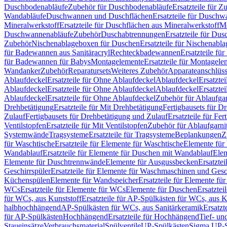
Duschbodenabläufe
Zubehör für Duschbodenabläufe
Ersatzteile für 
Wandabläufe
Duschwannen und Duschflächen
Ersatzteile für Dusch
Mineralwerkstoff
Ersatzteile für Duschflächen aus Mineralwerkstoff
Mo
Duschwannenabläufe
Zubehör
Duschabtrennungen
Ersatzteile für Du
Zubehör
Nischenablageboxen für Duschen
Ersatzteile für Nischenab
für Badewannen aus Sanitäracryl
Rechteckbadewannen
Ersatzteile f
für Badewannen für Babys
Montagelemente
Ersatzteile für Montagele
Wandanker
Zubehör
Reparatursets
Weiteres Zubehör
Apparateanschlüs
Ablaufdeckel
Ersatzteile für Ohne Ablaufdeckel
Ablaufdeckel
Ersatzte
Ablaufdeckel
Ersatzteile für Ohne Ablaufdeckel
Ablaufdeckel
Ersatzte
Ablaufdeckel
Ersatzteile für Ohne Ablaufdeckel
Zubehör für Ablaufga
Drehbetätigung
Ersatzteile für Mit Drehbetätigung
Fertigbausets für D
Zulauf
Fertigbausets für Drehbetätigung und Zulauf
Ersatzteile für Fe
Ventilstopfen
Ersatzteile für Mit Ventilstopfen
Zubehör für Ablaufgarn
Systemwände
Tragsysteme
Ersatzteile für Tragsysteme
Beplankungen
Z
für Waschtische
Ersatzteile für Elemente für Waschtische
Elemente für 
Wandablauf
Ersatzteile für Elemente für Duschen mit Wandablauf
Ele
Elemente für Duschtrennwände
Elemente für Ausgussbecken
Ersatzte
Geschirrspüler
Ersatzteile für Elemente für Waschmaschinen und Gesc
Küchenspülen
Elemente für Wandspeicher
Ersatzteile für Elemente fü
WCs
Ersatzteile für Elemente für WCs
Elemente für Duschen
Ersatztei
für WCs, aus Kunststoff
Ersatzteile für AP-Spülkästen für WCs, aus K
halbhochhängend
AP-Spülkästen für WCs, aus Sanitärkeramik
Ersatzt
für AP-Spülkästen
Hochhängend
Ersatzteile für Hochhängend
Tief- u
Staueinsätze
Verbrauchsmaterial
Spülventile
UP-Spülkästen
Sigma UP-S