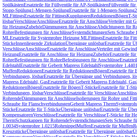
Spülkästen
Ersatzteile für Füllventile für AP-Spülkästen
Füllventile fü
Stopp-Spülung
1-Mengen-Spülung
Ersatzteile für 1-Mengen-Spülung
2
ML
Fittings
Ersatzteile für Fittings
Kupplungen
Reduktionen
Bögen
T-St
lösbar
Verschlüsse
Anschlüsse
Ersatzteile für Anschlüsse
Verteiler mit 
für Heizung
Zubehör
Dämmungen für Anschlüsse
Abdichtungen für Ro
Rohre
Befestigungen für Anschlüsse
Systemdichtungen
Sets Schraube 
ML
Ersatzteile für Systemrohre Heizung ML
Fittings
Ersatzteile für Fit
Stücke
Innenliegende Zirkulation
Übergänge unlösbar
Ersatzteile für 
Verschlüsse
Anschlüsse
Ersatzteile für Anschlüsse
Verteiler mit Gewin
Heizung
Ersatzteile für Anschlüsse für Heizung
Zubehör
Ersatzteile fü
Rohre
Befestigungen für Rohre
Befestigungen für Anschlüsse
Ersatzte
Edelstahl
Ersatzteile für Geberit Mapress Edelstahl
Systemrohre 1.440
Muffen
Reduktionen
Ersatzteile für Reduktionen
Bögen
Ersatzteile für
Verbindungen, lösbar
Ersatzteile für Übergänge und Verbindungen, lö
Mapress Edelstahl, Gas
Ersatzteile für Geberit Mapress Edelstahl, Gas
Reduktionen
Bögen
Ersatzteile für Bögen
T-Stücke
Ersatzteile für T-St
Verbindungen, lösbar
Verschlüsse
Ersatzteile für Verschlüsse
Anschlüss
Rohrende
Dämmungen für Anschlüsse
Isolierungen für Rohre und Fitt
Schraube für Flanschverbindungen
Geberit Mapress Therm
Systemroh
Stücke
Ersatzteile für T-Stücke
Übergänge unlösbar
Ersatzteile für Üb
Kompensatoren
Verschlüsse
Ersatzteile für Verschlüsse
T-Stücke für H
Therm
Schutzkappen für Rohrende
Systemdichtungen
Sets Schraube f
1.0034
Systemrohre 1.0215
Rohrnippel
Muffen
Ersatzteile für Muffen
R
Kreuzstücke
Übergänge unlösbar
Ersatzteile für Übergänge unlösbar
Üb
Kompensatoren
Verschlüsse
Ersatzteile für Verschlüsse
T-Stücke für H