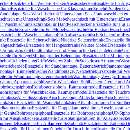
Becken
Ersatzteile für Weitere Becken
Ausgussbecken
Ersatzteile für Au
nräume
Ersatzteile für Waschtische für Klassenräume
Zubehör
Säulen
Ersa
andablagen
Sets Waschtisch mit Unterschrank
Sets Handwaschbecken 
aschtisch mit Unterschrank
Sets Möbelwaschtisch mit Unterschrank
Ersa
für Waschtischunterschränke
Für Handwaschbecken
Ersatzteile für Für
aschtische
Ersatzteile für Für Möbelwaschtische
Für Eckhandwaschbec
rsatzteile für Waschtischplatten
Für Aufsatzwaschtisch Schalenform
Ers
änke
Ersatzteile für Seitenschränke
Niedrige Seitenschränke
Ersatzteile f
ängeschränke
Ersatzteile für Hängeschränke
Weitere Möbel
Ersatzteile 
d Ordnungsboxen
Handtuchhalter und Handtuchhaken
Lichtelemente
Grif
tzteile für Spiegel
Mit integrierter Beleuchtung
Ersatzteile für Mit integr
behör
Lichtelemente
Griffe
Weiteres Zubehör
Steckdosen
Armaturen
Wasc
tteriebetrieb
Ersatzteile für Standmontage, Batteriebetrieb
Standmontage
dmontage, Einhebelmischer
Wandmontage, Netzbetrieb
Ersatzteile für W
teile für Wandmontage, Generatorbetrieb
Wandmontage, Zweigriffmisch
rmaturen
Apparateanschlüsse für Waschplatz, Spülbecken, Geräte und 
 Rohrbogensiphons
Rohrbogensiphons, Raumsparmodell
Ersatzteile für
rohrsiphons für Waschbecken, Raumsparmodell
Ersatzteile für Tauch
nschlüsse
Anschlussstutzen
Anschlussbögen
Abdeckungen
Anschlüsse
Er
aukästen
Ersatzteile für Wandeinbaukästen
Ablaufgarnituren für Spülb
elkammersiphons
Ersatzteile für Doppelkammersiphons
Anschlussstutz
für Geräte
Rohrbogensiphons
Ersatzteile für Rohrbogensiphons
UP-Sipho
en für Ausgussbecken
Ersatzteile für Ablaufgarnituren für Ausgussbecke
ufventile
Ersatzteile für Ablaufventile
Zubehör
Ersatzteile für Zubehör
D
Ersatzteile für Duschrinnen
Zubehör für Duschrinnen
Ersatzteile für Zu