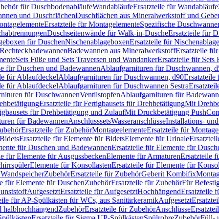
Zubehör für Duschbodenabläufe
Wandabläufe
Ersatzteile für Wandabläufe
wannen und Duschflächen
Duschflächen aus Mineralwerkstoff und Geberi
ntagelemente
Ersatzteile für Montagelemente
Spezifische Duschwanne
schabtrennungen
Duschseitenwände für Walk-in-Dusche
Ersatzteile für
lageboxen für Duschen
Nischenablageboxen
Ersatzteile für Nischenabla
ür Rechteckbadewannen
Badewannen aus Mineralwerkstoff
Ersatzteile f
mente
Sets Füße und Sets Traversen und Wandanker
Ersatzteile für Set
se für Duschen und Badewannen
Ablaufgarnituren für Duschwannen, 
ile für Ablaufdeckel
Ablaufgarnituren für Duschwannen, d90
Ersatzteil
ile für Ablaufdeckel
Ablaufgarnituren für Duschwannen Sestra
Ersatztei
rnituren für Duschwannen
Ventilstopfen
Ablaufgarnituren für Badewann
rehbetätigung
Ersatzteile für Fertigbausets für Drehbetätigung
Mit Drehbe
rtigbausets für Drehbetätigung und Zulauf
Mit Druckbetätigung PushCon
ituren für Badewannen
Anschlusssets
Wasseranschlüsse
Installations- un
ubehör
Ersatzteile für Zubehör
Montageelemente
Ersatzteile für Montag
Bidets
Ersatzteile für Elemente für Bidets
Elemente für Urinale
Ersatztei
mente für Duschen und Badewannen
Ersatzteile für Elemente für Dus
ile für Elemente für Ausgussbecken
Elemente für Armaturen
Ersatzteile 
hirrspüler
Elemente für Konsollasten
Ersatzteile für Elemente für Konso
r Wandspeicher
Zubehör
Ersatzteile für Zubehör
Geberit Kombifix
Montag
le für Elemente für Duschen
Zubehör
Ersatzteile für Zubehör
Für Befesti
unststoff
Aufgesetzt
Ersatzteile für Aufgesetzt
Hochhängend
Ersatzteile
eile für AP-Spülkästen für WCs, aus Sanitärkeramik
Aufgesetzt
Ersatztei
nd halbhochhängend
Zubehör
Ersatzteile für Zubehör
Anschlüsse
Ersatztei
pülkästen
Ersatzteile für Sigma UP-Spülkästen
Spülrohre
Zubehör
Füll- 