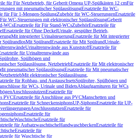
eile für Für Netzbetrieb, für Geberit Omega UP-Spülkästen 12 cm
Für
rungen mit pneumatischer Spülauslösung
Ersatzteile für WC-
ile für Für 1-Mengen-Spülung
Zubehör für WC-Steuerungen
Ersatzteile
ür Für WC-Steuerungen mit elektronischer Spülauslösung
Geberit
nd-WCs
Ersatzteile für Für Stand-WCs
Zubehör
Ersatzteile für
el
Ersatzteile für Ohne Deckel
Urinale, gespülter Betrieb,
uerung
Mit integrierter Urinalsteuerung
Ersatzteile für Mit integrierter
ür Spülrandlos
Mit Spülrand
Ersatzteile für Mit Spülrand
Urinale,
naltrennwände
Urinaltrennwände aus Kunststoff
Ersatzteile für
Ersatzteile für Urinaltrennwände aus
r Spülrohre, Spülbögen und
ronischer Spülauslösung, Netzbetrieb
Ersatzteile für Mit elektronischer
Mit pneumatischer Spülauslösung
Ersatzteile für Mit pneumatischer
 Netzbetrieb
Mit elektronischer Spülauslösung,
atzteile für Rohbau- und Austauschsets
Spülrohre, Spülbögen und
anschlüsse für WCs, Urinale und Bidets
Ablaufgarnituren für WCs
ssbögen
Anschlussstutzen
Ersatzteile für
us PVC
Ersatzteile für Anschlüsse aus PVC
Manschetten und
hons
Ersatzteile für Schneckensiphons
UP-Siphons
Ersatzteile für UP-
enverlängerungen
Anschlussstutzen
Ersatzteile für
ogensiphons
Ersatzteile für
htische
Waschtische
Ersatzteile für
atzteile für Aufsatzwaschtische
Handwaschbecken
Ersatzteile für
htische
Ersatzteile für
atzteile für Waschtische für