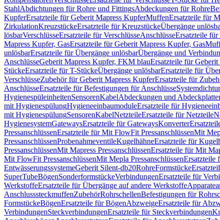
Stahl
Abdichtungen für Rohre und Fittings
Abdeckungen für Rohre
Be
Kupfer
Ersatzteile für Geberit Mapress Kupfer
Muffen
Ersatzteile für 
Zirkulation
Kreuzstücke
Ersatzteile für Kreuzstücke
Übergänge unlösba
lösbar
Verschlüsse
Ersatzteile für Verschlüsse
Anschlüsse
Ersatzteile fü
Mapress Kupfer, Gas
Ersatzteile für Geberit Mapress Kupfer, Gas
Muf
unlösbar
Ersatzteile für Übergänge unlösbar
Übergänge und Verbindun
Anschlüsse
Geberit Mapress Kupfer, FKM blau
Ersatzteile für Geber
Stücke
Ersatzteile für T-Stücke
Übergänge unlösbar
Ersatzteile für Üb
Verschlüsse
Zubehör für Geberit Mapress Kupfer
Ersatzteile für Zube
Anschlüsse
Ersatzteile für Befestigungen für Anschlüsse
Systemdichtu
Hygienespüleinheiten
Sensoren
Kabel
Abdeckungen und Abdeckplatte
mit Hygienespülung
Hygieneeinbaumodule
Ersatzteile für Hygieneei
mit Hygienespülung
Sensoren
Kabel
Netzteile
Ersatzteile für Netzteile
N
Hygienesystem
Gateways
Ersatzteile für Gateways
Konverter
Ersatzteil
Pressanschlüssen
Ersatzteile für Mit FlowFit Pressanschlüssen
Mit Mep
Pressanschlüssen
Probenahmeventile
Kugelhähne
Ersatzteile für Kuge
Pressanschlüssen
Mit Mapress Pressanschlüssen
Ersatzteile für Mit Ma
Mit FlowFit Pressanschlüssen
Mit Mepla Pressanschlüssen
Ersatzteile
Entwässerungssysteme
Geberit Silent-db20
Rohre
Formstücke
Ersatztei
SuperTube
Bögen
Sonderformstücke
Verbindungen
Ersatzteile für Ver
Werkstoffe
Ersatzteile für Übergänge auf andere Werkstoffe
Apparatea
Anschlusssteckmuffen
Zubehör
Rohrschellen
Befestigungen für Rohrsc
Formstücke
Bögen
Ersatzteile für Bögen
Abzweige
Ersatzteile für Abz
Verbindungen
Steckverbindungen
Ersatzteile für Steckverbindungen
Kr