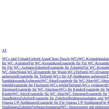
AT
WCs und Urinale
Geberit AquaClean Dusch-WCs
WC-Komplettanlag
für WC-Aufsätze
Für WC-Keramiken
Ersatzteile für Für WC-Kerami
für Für WC-Aufsätze
Zubehör
Ersatzteile für Zubehör
Für WC-Komplet
WC-Sitze
Wand-WCs
Ersatzteile für Wand-WCs
Tiefspül-WCs
Ersatzt
aufgesetzt
Ersatzteile für Tiefspül-WCs für AP-Spülkasten aufgesetzt
T
Sanitärkeramik
Aufgesetzt
WC-Sitze
Ersatzteile für WC-Sitze
WC-Sitze
erhöht
Ersatzteile für Flachspül-WCs erhöht
Tiefspül-WCs verlängert
E
Sitzringe
Ersatzteile für WC-Sitzringe
WCs für Kinder
Ersatzteile für 
Kinder
WC-Sitze
Ersatzteile für WC-Sitze
WC-Sitzringe
Ersatzteile fü
Standbidets
Zubehör
Ersatzteile für Zubehör
Betätigungsplatten und W
Omega UP-Spülkästen
Ersatzteile für Für Omega UP-Spülkästen
Für 
Spülkästen
Zubehör
Verbrauchsmaterial
WC-Steuerungen mit elektroni