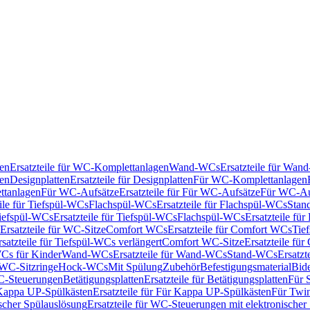
en
Ersatzteile für WC-Komplettanlagen
Wand-WCs
Ersatzteile für Wa
ken
Designplatten
Ersatzteile für Designplatten
Für WC-Komplettanlagen
tanlagen
Für WC-Aufsätze
Ersatzteile für Für WC-Aufsätze
Für WC-Au
eile für Tiefspül-WCs
Flachspül-WCs
Ersatzteile für Flachspül-WCs
Stan
iefspül-WCs
Ersatzteile für Tiefspül-WCs
Flachspül-WCs
Ersatzteile fü
Ersatzteile für WC-Sitze
Comfort WCs
Ersatzteile für Comfort WCs
Tie
rsatzteile für Tiefspül-WCs verlängert
Comfort WC-Sitze
Ersatzteile fü
WCs für Kinder
Wand-WCs
Ersatzteile für Wand-WCs
Stand-WCs
Ersatzt
r WC-Sitzringe
Hock-WCs
Mit Spülung
Zubehör
Befestigungsmaterial
Bide
C-Steuerungen
Betätigungsplatten
Ersatzteile für Betätigungsplatten
Für 
Kappa UP-Spülkästen
Ersatzteile für Für Kappa UP-Spülkästen
Für Twin
scher Spülauslösung
Ersatzteile für WC-Steuerungen mit elektronischer