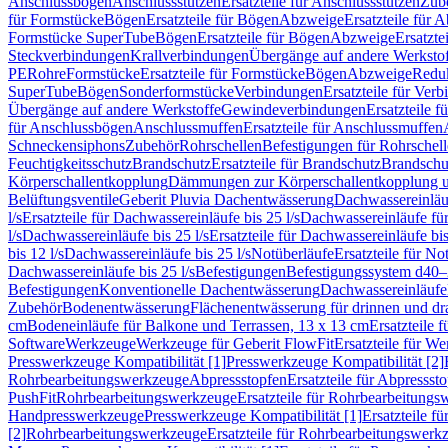
Anschlussbögen
Anschlussstutzen
Ersatzteile für Anschlussstutzen
Zub
für Formstücke
Bögen
Ersatzteile für Bögen
Abzweige
Ersatzteile für 
Formstücke SuperTube
Bögen
Ersatzteile für Bögen
Abzweige
Ersatzte
Steckverbindungen
Krallverbindungen
Übergänge auf andere Werksto
PE
Rohre
Formstücke
Ersatzteile für Formstücke
Bögen
Abzweige
Redu
SuperTube
Bögen
Sonderformstücke
Verbindungen
Ersatzteile für Ver
Übergänge auf andere Werkstoffe
Gewindeverbindungen
Ersatzteile 
für Anschlussbögen
Anschlussmuffen
Ersatzteile für Anschlussmuffen
Schneckensiphons
Zubehör
Rohrschellen
Befestigungen für Rohrschel
Feuchtigkeitsschutz
Brandschutz
Ersatzteile für Brandschutz
Brandschu
Körperschallentkopplung
Dämmungen zur Körperschallentkopplung 
Belüftungsventile
Geberit Pluvia Dachentwässerung
Dachwassereinläu
l/s
Ersatzteile für Dachwassereinläufe bis 25 l/s
Dachwassereinläufe fü
l/s
Dachwassereinläufe bis 25 l/s
Ersatzteile für Dachwassereinläufe bis
bis 12 l/s
Dachwassereinläufe bis 25 l/s
Notüberläufe
Ersatzteile für No
Dachwassereinläufe bis 25 l/s
Befestigungen
Befestigungssystem d40
Befestigungen
Konventionelle Dachentwässerung
Dachwassereinläufe
Zubehör
Bodenentwässerung
Flächenentwässerung für drinnen und d
cm
Bodeneinläufe für Balkone und Terrassen, 13 x 13 cm
Ersatzteile 
Software
Werkzeuge
Werkzeuge für Geberit FlowFit
Ersatzteile für W
Presswerkzeuge Kompatibilität [1]
Presswerkzeuge Kompatibilität [2]
Rohrbearbeitungswerkzeuge
Abpressstopfen
Ersatzteile für Abpressst
PushFit
Rohrbearbeitungswerkzeuge
Ersatzteile für Rohrbearbeitung
Handpresswerkzeuge
Presswerkzeuge Kompatibilität [1]
Ersatzteile f
[2]
Rohrbearbeitungswerkzeuge
Ersatzteile für Rohrbearbeitungswerk