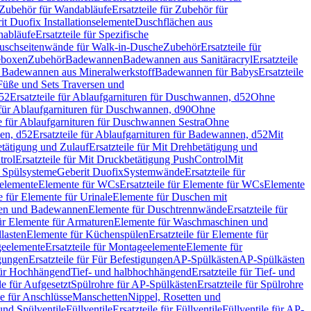
Zubehör für Wandabläufe
Ersatzteile für Zubehör für
t Duofix Installationselemente
Duschflächen aus
nabläufe
Ersatzteile für Spezifische
 Duschseitenwände für Walk-in-Dusche
Zubehör
Ersatzteile für
geboxen
Zubehör
Badewannen
Badewannen aus Sanitäracryl
Ersatzteile
ür Badewannen aus Mineralwerkstoff
Badewannen für Babys
Ersatzteile
s Füße und Sets Traversen und
d52
Ersatzteile für Ablaufgarnituren für Duschwannen, d52
Ohne
e für Ablaufgarnituren für Duschwannen, d90
Ohne
le für Ablaufgarnituren für Duschwannen Sestra
Ohne
en, d52
Ersatzteile für Ablaufgarnituren für Badewannen, d52
Mit
tätigung und Zulauf
Ersatzteile für Mit Drehbetätigung und
trol
Ersatzteile für Mit Druckbetätigung PushControl
Mit
d Spülsysteme
Geberit Duofix
Systemwände
Ersatzteile für
eelemente
Elemente für WCs
Ersatzteile für Elemente für WCs
Elemente
le für Elemente für Urinale
Elemente für Duschen mit
chen und Badewannen
Elemente für Duschtrennwände
Ersatzteile für
für Elemente für Armaturen
Elemente für Waschmaschinen und
llasten
Elemente für Küchenspülen
Ersatzteile für Elemente für
eelemente
Ersatzteile für Montageelemente
Elemente für
gungen
Ersatzteile für Für Befestigungen
AP-Spülkästen
AP-Spülkästen
 für Hochhängend
Tief- und halbhochhängend
Ersatzteile für Tief- und
le für Aufgesetzt
Spülrohre für AP-Spülkästen
Ersatzteile für Spülrohre
le für Anschlüsse
Manschetten
Nippel, Rosetten und
und Spülventile
Füllventile
Ersatzteile für Füllventile
Füllventile für AP-