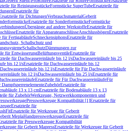
ial
Geberit Silent-Pro
Rohre
Ersatzteile für Rohre
Formstücke
Ersatzteile
zteile für Reinigungsstücke
Formstücke SuperTube
Ersatzteile für
ndungen
Ersatzteile für
Ersatzteile für Dichtungen
Verbrauchsmaterial
Geberit
nderformstücke
Ersatzteile für Sonderformstücke
Formstücke
ckverbindungen
Übergänge auf andere Werkstoffe
Ersatzteile für
schlüsse
Ersatzteile für Apparateanschlüsse
Anschlussbögen
Ersatzteile
e für Fertigabläufe
Schneckensiphons
Ersatzteile für
andschutz, Schallschutz und
rungssysteme
Schallschutz
Dämmungen zur
ile für Entwässerung
Belüftungsventile
Ersatzteile für
tzteile für Dachwassereinläufe bis 12 l/s
Dachwassereinläufe bis 25
fe bis 12 l/s
Ersatzteile für Dachwassereinläufe bis 12
Dachwassereinläufe bis 12 l/s
Ersatzteile für Für Dachwassereinläufe
ereinläufe bis 12 l/s
Dachwassereinläufe bis 25 l/s
Ersatzteile für
Dachwassereinläufe
Ersatzteile für Für Dachwassereinläufe
Für
für Dampfsperrenelemente
Zubehör
Ersatzteile für
nabläufe 13 x 13 cm
Ersatzteile für Bodenabläufe 13 x 13
teile für Zubehör
Werkzeuge, Netzwerkkomponenten und
presswerkzeuge
Presswerkzeuge Kompatibilität [1]
Ersatzteile für
kzeuge
Ersatzteile für
ushFit
Ersatzteile für Werkzeuge für Geberit
Geberit Mepla
Handpresswerkzeuge
Ersatzteile für
rsatzteile für Presswerkzeuge Kompatibilität
rkzeuge für Geberit Mapress
Ersatzteile für Werkzeuge für Geberit