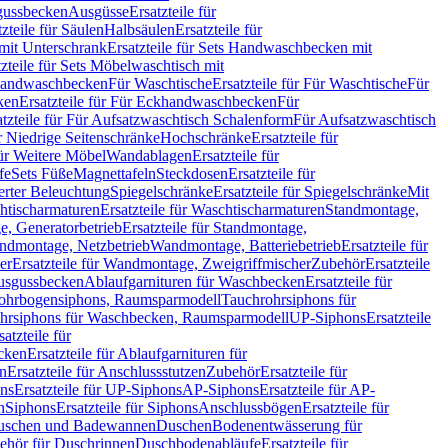
sgussbecken
Ausgüsse
Ersatzteile für
tzteile für Säulen
Halbsäulen
Ersatzteile für
mit Unterschrank
Ersatzteile für Sets Handwaschbecken mit
tzteile für Sets Möbelwaschtisch mit
 Handwaschbecken
Für Waschtische
Ersatzteile für Für Waschtische
Für
ken
Ersatzteile für Für Eckhandwaschbecken
Für
atzteile für Für Aufsatzwaschtisch Schalenform
Für Aufsatzwaschtisch
ür Niedrige Seitenschränke
Hochschränke
Ersatzteile für
für Weitere Möbel
Wandablagen
Ersatzteile für
fe
Sets Füße
Magnettafeln
Steckdosen
Ersatzteile für
ierter Beleuchtung
Spiegelschränke
Ersatzteile für Spiegelschränke
Mit
htischarmaturen
Ersatzteile für Waschtischarmaturen
Standmontage,
, Generatorbetrieb
Ersatzteile für Standmontage,
andmontage, Netzbetrieb
Wandmontage, Batteriebetrieb
Ersatzteile für
er
Ersatzteile für Wandmontage, Zweigriffmischer
Zubehör
Ersatzteile
Ausgussbecken
Ablaufgarnituren für Waschbecken
Ersatzteile für
 Rohrbogensiphons, Raumsparmodell
Tauchrohrsiphons für
rohrsiphons für Waschbecken, Raumsparmodell
UP-Siphons
Ersatzteile
satzteile für
ecken
Ersatzteile für Ablaufgarnituren für
en
Ersatzteile für Anschlussstutzen
Zubehör
Ersatzteile für
ns
Ersatzteile für UP-Siphons
AP-Siphons
Ersatzteile für AP-
n
Siphons
Ersatzteile für Siphons
Anschlussbögen
Ersatzteile für
uschen und Badewannen
Duschen
Bodenentwässerung für
behör für Duschrinnen
Duschbodenabläufe
Ersatzteile für