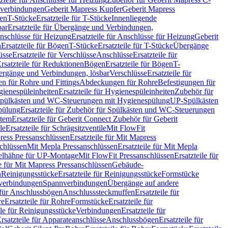
hverbindungen
Geberit Mapress Kupfer
Geberit Mapress
gen
T-Stücke
Ersatzteile für T-Stücke
Innenliegende
bar
Ersatzteile für Übergänge und Verbindungen,
nschlüsse für Heizung
Ersatzteile für Anschlüsse für Heizung
Geberit
n
Ersatzteile für Bögen
T-Stücke
Ersatzteile für T-Stücke
Übergänge
üsse
Ersatzteile für Verschlüsse
Anschlüsse
Ersatzteile für
rsatzteile für Reduktionen
Bögen
Ersatzteile für Bögen
T-
bergänge und Verbindungen, lösbar
Verschlüsse
Ersatzteile für
n für Rohre und Fittings
Abdeckungen für Rohre
Befestigungen für
ienespüleinheiten
Ersatzteile für Hygienespüleinheiten
Zubehör für
r Spülkästen und WC-Steuerungen mit Hygienespülung
UP-Spülkästen
pülung
Ersatzteile für Zubehör für Spülkästen und WC-Steuerungen
stem
Ersatzteile für Geberit Connect Zubehör für Geberit
le
Ersatzteile für Schrägsitzventile
Mit FlowFit
ress Pressanschlüssen
Ersatzteile für Mit Mapress
schlüssen
Mit Mepla Pressanschlüssen
Ersatzteile für Mit Mepla
gelhähne für UP-Montage
Mit FlowFit Pressanschlüssen
Ersatzteile für
le für Mit Mapress Pressanschlüssen
Gebäude-
n
Reinigungsstücke
Ersatzteile für Reinigungsstücke
Formstücke
ckverbindungen
Spannverbindungen
Übergänge auf andere
e für Anschlussbögen
Anschlusssteckmuffen
Ersatzteile für
re
Ersatzteile für Rohre
Formstücke
Ersatzteile für
ile für Reinigungsstücke
Verbindungen
Ersatzteile für
rsatzteile für Apparateanschlüsse
Anschlussbögen
Ersatzteile für