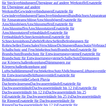
für Steckverbindungen
Übergänge auf andere Werkstoffe
Ersatzteile
für Übergänge auf andere
Werkstoffe
Gewindeverbindungen
Ersatzteile für
Gewindeverbindungen
Flanschverbindungen
Bundbüchsen
Apparatean
für Apparateanschlüsse
Anschlussbögen
Ersatzteile für
Anschlussbögen
Anschlussmuffen
Ersatzteile für
Anschlussmuffen
Anschlussstutzen
Ersatzteile für
Anschlussstutzen
Fertigabläufe
Ersatzteile für
Fertigabläufe
Schneckensiphons
Ersatzteile für
Schneckensiphons
Zubehör
Rohrschellen
Befestigungen für
Rohrschellen
Tragschalen
Verschlüsse
Dichtungen
Bauschutze
Verbrauc
Schallschutz und Feuchtigkeitsschutz
Brandschutz
Ersatzteile für
Brandschutz
Brandschutz für Entwässerungssysteme
Ersatzteile für
Brandschutz für Entwässerungssysteme
Schallschutz
Dämmungen
zur Körperschallentkopplung
Dämmungen zur
Körperschallentkopplung und
Luftschalldämmung
Feuchtigkeitsschutz
Abdichtungen
Lüftungsventile
für Entwässerung
Belüftungsventile
Ersatzteile für
Belüftungsventile
Geberit Pluvia
Dachentwässerung
Dachwassereinläufe
Ersatzteile für
Dachwassereinläufe
Dachwassereinläufe bis 12 l/s
Ersatzteile für
Dachwassereinläufe bis 12 l/s
Dachwassereinläufe bis 25
l/s
Ersatzteile für Dachwassereinläufe bis 25 l/s
Dachwassereinläufe
für Rinnen
Ersatzteile für Dachwassereinläufe für
Rinnen
Dachwassereinläufe bis 12 l/s
Ersatzteile für