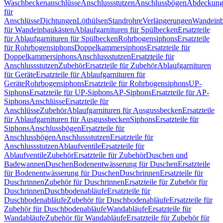
Waschbeckenanschlüsse
Anschlussstutzen
Anschlussbögen
Abdeckung
für
Anschlüsse
Dichtungen
Löthülsen
Standrohre
Verlängerungen
Wandeinb
für Wandeinbaukästen
Ablaufgarnituren für Spülbecken
Ersatzteile
für Ablaufgarnituren für Spülbecken
Rohrbogensiphons
Ersatzteile
für Rohrbogensiphons
Doppelkammersiphons
Ersatzteile für
Doppelkammersiphons
Anschlussstutzen
Ersatzteile für
Anschlussstutzen
Zubehör
Ersatzteile für Zubehör
Ablaufgarnituren
für Geräte
Ersatzteile für Ablaufgarnituren für
Geräte
Rohrbogensiphons
Ersatzteile für Rohrbogensiphons
UP-
Siphons
Ersatzteile für UP-Siphons
AP-Siphons
Ersatzteile für AP-
Siphons
Anschlüsse
Ersatzteile für
Anschlüsse
Zubehör
Ablaufgarnituren für Ausgussbecken
Ersatzteile
für Ablaufgarnituren für Ausgussbecken
Siphons
Ersatzteile für
Siphons
Anschlussbögen
Ersatzteile für
Anschlussbögen
Anschlussstutzen
Ersatzteile für
Anschlussstutzen
Ablaufventile
Ersatzteile für
Ablaufventile
Zubehör
Ersatzteile für Zubehör
Duschen und
Badewannen
Duschen
Bodenentwässerung für Duschen
Ersatzteile
für Bodenentwässerung für Duschen
Duschrinnen
Ersatzteile für
Duschrinnen
Zubehör für Duschrinnen
Ersatzteile für Zubehör für
Duschrinnen
Duschbodenabläufe
Ersatzteile für
Duschbodenabläufe
Zubehör für Duschbodenabläufe
Ersatzteile für
Zubehör für Duschbodenabläufe
Wandabläufe
Ersatzteile für
Wandabläufe
Zubehör für Wandabläufe
Ersatzteile für Zubehör für