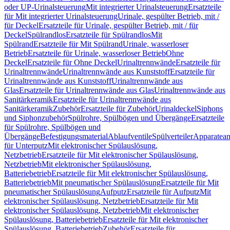
oder UP-Urinalsteuerung
Mit integrierter Urinalsteuerung
Ersatzteile
für Mit integrierter Urinalsteuerung
Urinale, gespülter Betrieb, mit /
für Deckel
Ersatzteile für Urinale, gespülter Betrieb, mit / für
Deckel
Spülrandlos
Ersatzteile für Spülrandlos
Mit
Spülrand
Ersatzteile für Mit Spülrand
Urinale, wasserloser
Betrieb
Ersatzteile für Urinale, wasserloser Betrieb
Ohne
Deckel
Ersatzteile für Ohne Deckel
Urinaltrennwände
Ersatzteile für
Urinaltrennwände
Urinaltrennwände aus Kunststoff
Ersatzteile für
Urinaltrennwände aus Kunststoff
Urinaltrennwände aus
Glas
Ersatzteile für Urinaltrennwände aus Glas
Urinaltrennwände aus
Sanitärkeramik
Ersatzteile für Urinaltrennwände aus
Sanitärkeramik
Zubehör
Ersatzteile für Zubehör
Urinaldeckel
Siphons
und Siphonzubehör
Spülrohre, Spülbögen und Übergänge
Ersatzteile
für Spülrohre, Spülbögen und
Übergänge
Befestigungsmaterial
Ablaufventile
Spülverteiler
Apparatean
für Unterputz
Mit elektronischer Spülauslösung,
Netzbetrieb
Ersatzteile für Mit elektronischer Spülauslösung,
Netzbetrieb
Mit elektronischer Spülauslösung,
Batteriebetrieb
Ersatzteile für Mit elektronischer Spülauslösung,
Batteriebetrieb
Mit pneumatischer Spülauslösung
Ersatzteile für Mit
pneumatischer Spülauslösung
Aufputz
Ersatzteile für Aufputz
Mit
elektronischer Spülauslösung, Netzbetrieb
Ersatzteile für Mit
elektronischer Spülauslösung, Netzbetrieb
Mit elektronischer
Spülauslösung, Batteriebetrieb
Ersatzteile für Mit elektronischer
Spülauslösung, Batteriebetrieb
Zubehör
Ersatzteile für