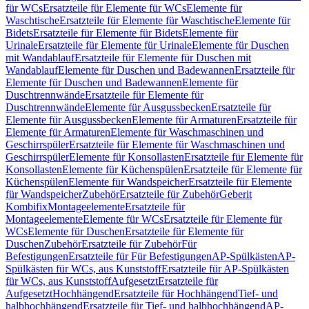
für WCs
Ersatzteile für Elemente für WCs
Elemente für
Waschtische
Ersatzteile für Elemente für Waschtische
Elemente für
Bidets
Ersatzteile für Elemente für Bidets
Elemente für
Urinale
Ersatzteile für Elemente für Urinale
Elemente für Duschen
mit Wandablauf
Ersatzteile für Elemente für Duschen mit
Wandablauf
Elemente für Duschen und Badewannen
Ersatzteile für
Elemente für Duschen und Badewannen
Elemente für
Duschtrennwände
Ersatzteile für Elemente für
Duschtrennwände
Elemente für Ausgussbecken
Ersatzteile für
Elemente für Ausgussbecken
Elemente für Armaturen
Ersatzteile für
Elemente für Armaturen
Elemente für Waschmaschinen und
Geschirrspüler
Ersatzteile für Elemente für Waschmaschinen und
Geschirrspüler
Elemente für Konsollasten
Ersatzteile für Elemente für
Konsollasten
Elemente für Küchenspülen
Ersatzteile für Elemente für
Küchenspülen
Elemente für Wandspeicher
Ersatzteile für Elemente
für Wandspeicher
Zubehör
Ersatzteile für Zubehör
Geberit
Kombifix
Montageelemente
Ersatzteile für
Montageelemente
Elemente für WCs
Ersatzteile für Elemente für
WCs
Elemente für Duschen
Ersatzteile für Elemente für
Duschen
Zubehör
Ersatzteile für Zubehör
Für
Befestigungen
Ersatzteile für Für Befestigungen
AP-Spülkästen
AP-
Spülkästen für WCs, aus Kunststoff
Ersatzteile für AP-Spülkästen
für WCs, aus Kunststoff
Aufgesetzt
Ersatzteile für
Aufgesetzt
Hochhängend
Ersatzteile für Hochhängend
Tief- und
halbhochhängend
Ersatzteile für Tief- und halbhochhängend
AP-