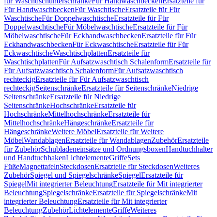
für Waschtischunterschränke
Für Handwaschbecken
Ersatzteile für
Für Handwaschbecken
Für Waschtische
Ersatzteile für Für
Waschtische
Für Doppelwaschtische
Ersatzteile für Für
Doppelwaschtische
Für Möbelwaschtische
Ersatzteile für Für
Möbelwaschtische
Für Eckhandwaschbecken
Ersatzteile für Für
Eckhandwaschbecken
Für Eckwaschtische
Ersatzteile für Für
Eckwaschtische
Waschtischplatten
Ersatzteile für
Waschtischplatten
Für Aufsatzwaschtisch Schalenform
Ersatzteile für
Für Aufsatzwaschtisch Schalenform
Für Aufsatzwaschtisch
rechteckig
Ersatzteile für Für Aufsatzwaschtisch
rechteckig
Seitenschränke
Ersatzteile für Seitenschränke
Niedrige
Seitenschränke
Ersatzteile für Niedrige
Seitenschränke
Hochschränke
Ersatzteile für
Hochschränke
Mittelhochschränke
Ersatzteile für
Mittelhochschränke
Hängeschränke
Ersatzteile für
Hängeschränke
Weitere Möbel
Ersatzteile für Weitere
Möbel
Wandablagen
Ersatzteile für Wandablagen
Zubehör
Ersatzteile
für Zubehör
Schubladeneinsätze und Ordnungsboxen
Handtuchhalter
und Handtuchhaken
Lichtelemente
Griffe
Sets
Füße
Magnettafeln
Steckdosen
Ersatzteile für Steckdosen
Weiteres
Zubehör
Spiegel und Spiegelschränke
Spiegel
Ersatzteile für
Spiegel
Mit integrierter Beleuchtung
Ersatzteile für Mit integrierter
Beleuchtung
Spiegelschränke
Ersatzteile für Spiegelschränke
Mit
integrierter Beleuchtung
Ersatzteile für Mit integrierter
Beleuchtung
Zubehör
Lichtelemente
Griffe
Weiteres