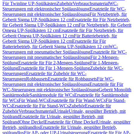
Für Twinline UP-Spülkästen
Zubehör
Verbrauchsmaterial
WC-
Steuerungen mit elektronischer Spülauslösung
Ersatzteile für WC-
Steuerungen mit elektronischer Spülauslösung
Für Netzbetrieb, für
Geberit Sigma UP-Spülkästen 12 cm
Ersatzteile für Für Netzbetrieb,
für Geberit Sigma UP-Spülkästen 12 cm
Für Netzbetrieb, für Geberit
Omega UP-Spülkästen 12 cm
Ersatzteile für Für Netzbetrieb, für
Geberit Omega UP-Spülkästen 12 cm
Für Batteriebetrieb, für
Geberit Sigma UP-Spülkästen 12 cm
Ersatzteile für Für
Batteriebetrieb, für Geberit Sigma UP-Spülkästen 12 cm
WC-
Steuerungen mit pneumatischer Spülauslösung
Ersatzteile für WC-
Steuerungen mit pneumatischer Spülauslösung
Für 2-Mengen-
Spülung
Ersatzteile für Für 2-Mengen-Spülung
Für 1-Mengen-
Spülung
Ersatzteile für Für 1-Mengen-Spülung
Zubehör für WC-
Steuerungen
Ersatzteile für Zubehör für WC-
Steuerungen
Rohbausets
Ersatzteile für Rohbausets
Für WC-
Steuerungen mit elektronischer Spülauslösung
Ersatzteile für Für
WC-Steuerungen mit elektronischer Spülauslösung
Geberit Monolith
Sanitärmodule
Sanitärmodule für WCs
Ersatzteile für Sanitärmodule
für WCs
Für Wand-WCs
Ersatzteile für Für Wand-WCs
Für Stand-
WCs
Ersatzteile für Für Stand-WCs
Zubehör
Ersatzteile für
Zubehör
Verbrauchsmaterial
Urinale
Urinale, gespülter Betrieb, mit
Spülrand
Ersatzteile für Urinale, gespülter Betrieb, mit
Spülrand
Ohne Deckel
Ersatzteile für Ohne Deckel
Urinale, gespülter
Betrieb, spülrandlos
Ersatzteile für Urinale, gespülter Betrieb,
spülrandlos
Für AP- oder UP-Urinalsteuerung
Ersatzteile für Für AP-