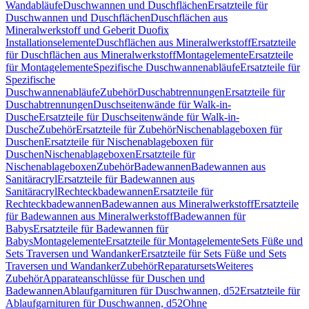
Wandabläufe
Duschwannen und Duschflächen
Ersatzteile für
Duschwannen und Duschflächen
Duschflächen aus
Mineralwerkstoff und Geberit Duofix
Installationselemente
Duschflächen aus Mineralwerkstoff
Ersatzteile
für Duschflächen aus Mineralwerkstoff
Montagelemente
Ersatzteile
für Montagelemente
Spezifische Duschwannenabläufe
Ersatzteile für
Spezifische
Duschwannenabläufe
Zubehör
Duschabtrennungen
Ersatzteile für
Duschabtrennungen
Duschseitenwände für Walk-in-
Dusche
Ersatzteile für Duschseitenwände für Walk-in-
Dusche
Zubehör
Ersatzteile für Zubehör
Nischenablageboxen für
Duschen
Ersatzteile für Nischenablageboxen für
Duschen
Nischenablageboxen
Ersatzteile für
Nischenablageboxen
Zubehör
Badewannen
Badewannen aus
Sanitäracryl
Ersatzteile für Badewannen aus
Sanitäracryl
Rechteckbadewannen
Ersatzteile für
Rechteckbadewannen
Badewannen aus Mineralwerkstoff
Ersatzteile
für Badewannen aus Mineralwerkstoff
Badewannen für
Babys
Ersatzteile für Badewannen für
Babys
Montagelemente
Ersatzteile für Montagelemente
Sets Füße und
Sets Traversen und Wandanker
Ersatzteile für Sets Füße und Sets
Traversen und Wandanker
Zubehör
Reparatursets
Weiteres
Zubehör
Apparateanschlüsse für Duschen und
Badewannen
Ablaufgarnituren für Duschwannen, d52
Ersatzteile für
Ablaufgarnituren für Duschwannen, d52
Ohne