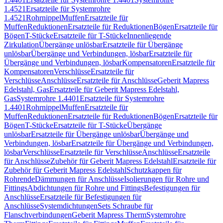
1.4521
Ersatzteile für Systemrohre
1.4521
Rohrnippel
Muffen
Ersatzteile für
Muffen
Reduktionen
Ersatzteile für Reduktionen
Bögen
Ersatzteile für
Bögen
T-Stücke
Ersatzteile für T-Stücke
Innenliegende
Zirkulation
Übergänge unlösbar
Ersatzteile für Übergänge
unlösbar
Übergänge und Verbindungen, lösbar
Ersatzteile für
Übergänge und Verbindungen, lösbar
Kompensatoren
Ersatzteile für
Kompensatoren
Verschlüsse
Ersatzteile für
Verschlüsse
Anschlüsse
Ersatzteile für Anschlüsse
Geberit Mapress
Edelstahl, Gas
Ersatzteile für Geberit Mapress Edelstahl,
Gas
Systemrohre 1.4401
Ersatzteile für Systemrohre
1.4401
Rohrnippel
Muffen
Ersatzteile für
Muffen
Reduktionen
Ersatzteile für Reduktionen
Bögen
Ersatzteile für
Bögen
T-Stücke
Ersatzteile für T-Stücke
Übergänge
unlösbar
Ersatzteile für Übergänge unlösbar
Übergänge und
Verbindungen, lösbar
Ersatzteile für Übergänge und Verbindungen,
lösbar
Verschlüsse
Ersatzteile für Verschlüsse
Anschlüsse
Ersatzteile
für Anschlüsse
Zubehör für Geberit Mapress Edelstahl
Ersatzteile für
Zubehör für Geberit Mapress Edelstahl
Schutzkappen für
Rohrende
Dämmungen für Anschlüsse
Isolierungen für Rohre und
Fittings
Abdichtungen für Rohre und Fittings
Befestigungen für
Anschlüsse
Ersatzteile für Befestigungen für
Anschlüsse
Systemdichtungen
Sets Schraube für
Flanschverbindungen
Geberit Mapress Therm
Systemrohre