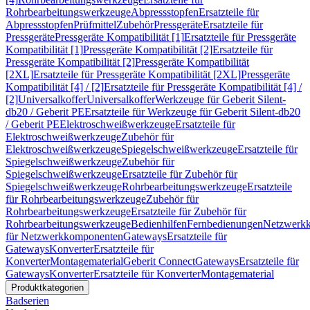
Rohrbearbeitungswerkzeuge
Abpressstopfen
Ersatzteile für
Abpressstopfen
Prüfmittel
Zubehör
Pressgeräte
Ersatzteile für
Pressgeräte
Pressgeräte Kompatibilität [1]
Ersatzteile für Pressgeräte
Kompatibilität [1]
Pressgeräte Kompatibilität [2]
Ersatzteile für
Pressgeräte Kompatibilität [2]
Pressgeräte Kompatibilität
[2XL]
Ersatzteile für Pressgeräte Kompatibilität [2XL]
Pressgeräte
Kompatibilität [4] / [2]
Ersatzteile für Pressgeräte Kompatibilität [4] /
[2]
Universalkoffer
Universalkoffer
Werkzeuge für Geberit Silent-
db20 / Geberit PE
Ersatzteile für Werkzeuge für Geberit Silent-db20
/ Geberit PE
Elektroschweißwerkzeuge
Ersatzteile für
Elektroschweißwerkzeuge
Zubehör für
Elektroschweißwerkzeuge
Spiegelschweißwerkzeuge
Ersatzteile für
Spiegelschweißwerkzeuge
Zubehör für
Spiegelschweißwerkzeuge
Ersatzteile für Zubehör für
Spiegelschweißwerkzeuge
Rohrbearbeitungswerkzeuge
Ersatzteile
für Rohrbearbeitungswerkzeuge
Zubehör für
Rohrbearbeitungswerkzeuge
Ersatzteile für Zubehör für
Rohrbearbeitungswerkzeuge
Bedienhilfen
Fernbedienungen
Netzwerk
für Netzwerkkomponenten
Gateways
Ersatzteile für
Gateways
Konverter
Ersatzteile für
Konverter
Montagematerial
Geberit Connect
Gateways
Ersatzteile für
Gateways
Konverter
Ersatzteile für Konverter
Montagematerial
Produktkategorien
Badserien