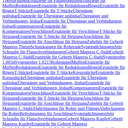
Therm
Fittings
Ersatzteile für Fittings
Muffen
Ersatzteile für
Muffen
Reduktionen
Ersatzteile für Reduktionen
Bögen
Ersatzteile für
Bögen
T-Stücke
Ersatzteile für T-Stücke
Übergänge
unlösbar
Ersatzteile für Übergänge unlösbar
Übergänge und
Verbindungen, lösbar
Ersatzteile für Übergänge und Verbindungen,
lösbar
Kompensatoren
Ersatzteile für
Kompensatoren
Verschlüsse
Ersatzteile für Verschlüsse
T-Stücke für
Heizung
Ersatzteile für T-Stücke für Heizung
Anschlüsse für
Heizung
Ersatzteile für Anschlüsse für Heizung
Zubehör für Geberit
Mapress Therm
Schutzkappen für Rohrende
Systemdichtungen
Sets
Schraube für Flanschverbindungen
Geberit Mapress C-Stahl
Geberit
Mapress C-Stahl
Ersatzteile für Geberit Mapress C-Stahl
Systemrohre
1.0034
Systemrohre 1.0215
Rohrnippel
Muffen
Ersatzteile für
Muffen
Reduktionen
Ersatzteile für Reduktionen
Bögen
Ersatzteile für
Bögen
T-Stücke
Ersatzteile für T-Stücke
Kreuzstücke
Ersatzteile für
Kreuzstücke
Übergänge unlösbar
Ersatzteile für Übergänge
unlösbar
Übergänge und Verbindungen, lösbar
Ersatzteile für
Übergänge und Verbindungen, lösbar
Kompensatoren
Ersatzteile für
Kompensatoren
Verschlüsse
Ersatzteile für Verschlüsse
T-Stücke für
Heizung
Ersatzteile für T-Stücke für Heizung
Anschlüsse für
Heizung
Ersatzteile für Anschlüsse für Heizung
Zubehör für Geberit
Mapress C-Stahl
Abdichtungen für Rohre und Fittings
Abdeckungen
für Rohre
Befestigungen für Anschlüsse
Systemdichtungen
Sets
Schraube für Flanschverbindungen
Geberit Mapress Kupfer
Geberit
Mapress Kupfer
Ersatzteile für Geberit Mapress