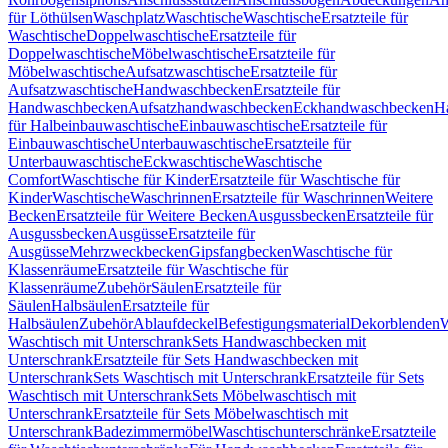
für Löthülsen
Waschplatz
Waschtische
Waschtische
Ersatzteile für
Waschtische
Doppelwaschtische
Ersatzteile für
Doppelwaschtische
Möbelwaschtische
Ersatzteile für
Möbelwaschtische
Aufsatzwaschtische
Ersatzteile für
Aufsatzwaschtische
Handwaschbecken
Ersatzteile für
Handwaschbecken
Aufsatzhandwaschbecken
Eckhandwaschbecken
H
für Halbeinbauwaschtische
Einbauwaschtische
Ersatzteile für
Einbauwaschtische
Unterbauwaschtische
Ersatzteile für
Unterbauwaschtische
Eckwaschtische
Waschtische
Comfort
Waschtische für Kinder
Ersatzteile für Waschtische für
Kinder
Waschtische
Waschrinnen
Ersatzteile für Waschrinnen
Weitere
Becken
Ersatzteile für Weitere Becken
Ausgussbecken
Ersatzteile für
Ausgussbecken
Ausgüsse
Ersatzteile für
Ausgüsse
Mehrzweckbecken
Gipsfangbecken
Waschtische für
Klassenräume
Ersatzteile für Waschtische für
Klassenräume
Zubehör
Säulen
Ersatzteile für
Säulen
Halbsäulen
Ersatzteile für
Halbsäulen
Zubehör
Ablaufdeckel
Befestigungsmaterial
Dekorblenden
W
Waschtisch mit Unterschrank
Sets Handwaschbecken mit
Unterschrank
Ersatzteile für Sets Handwaschbecken mit
Unterschrank
Sets Waschtisch mit Unterschrank
Ersatzteile für Sets
Waschtisch mit Unterschrank
Sets Möbelwaschtisch mit
Unterschrank
Ersatzteile für Sets Möbelwaschtisch mit
Unterschrank
Badezimmermöbel
Waschtischunterschränke
Ersatzteile