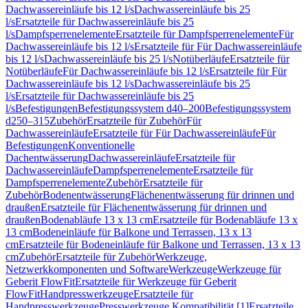
Dachwassereinläufe bis 12 l/s
Dachwassereinläufe bis 25
l/s
Ersatzteile für Dachwassereinläufe bis 25
l/s
Dampfsperrenelemente
Ersatzteile für Dampfsperrenelemente
Für
Dachwassereinläufe bis 12 l/s
Ersatzteile für Für Dachwassereinläufe
bis 12 l/s
Dachwassereinläufe bis 25 l/s
Notüberläufe
Ersatzteile für
Notüberläufe
Für Dachwassereinläufe bis 12 l/s
Ersatzteile für Für
Dachwassereinläufe bis 12 l/s
Dachwassereinläufe bis 25
l/s
Ersatzteile für Dachwassereinläufe bis 25
l/s
Befestigungen
Befestigungssystem d40–200
Befestigungssystem
d250–315
Zubehör
Ersatzteile für Zubehör
Für
Dachwassereinläufe
Ersatzteile für Für Dachwassereinläufe
Für
Befestigungen
Konventionelle
Dachentwässerung
Dachwassereinläufe
Ersatzteile für
Dachwassereinläufe
Dampfsperrenelemente
Ersatzteile für
Dampfsperrenelemente
Zubehör
Ersatzteile für
Zubehör
Bodenentwässerung
Flächenentwässerung für drinnen und
draußen
Ersatzteile für Flächenentwässerung für drinnen und
draußen
Bodenabläufe 13 x 13 cm
Ersatzteile für Bodenabläufe 13 x
13 cm
Bodeneinläufe für Balkone und Terrassen, 13 x 13
cm
Ersatzteile für Bodeneinläufe für Balkone und Terrassen, 13 x 13
cm
Zubehör
Ersatzteile für Zubehör
Werkzeuge,
Netzwerkkomponenten und Software
Werkzeuge
Werkzeuge für
Geberit FlowFit
Ersatzteile für Werkzeuge für Geberit
FlowFit
Handpresswerkzeuge
Ersatzteile für
Handpresswerkzeuge
Presswerkzeuge Kompatibilität [1]
Ersatzteile