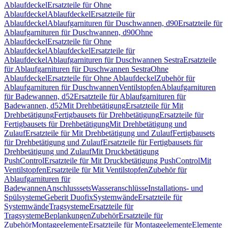
Ablaufdeckel
Ersatzteile für Ohne
Ablaufdeckel
Ablaufdeckel
Ersatzteile für
Ablaufdeckel
Ablaufgarnituren für Duschwannen, d90
Ersatzteile für
Ablaufgarnituren für Duschwannen, d90
Ohne
Ablaufdeckel
Ersatzteile für Ohne
Ablaufdeckel
Ablaufdeckel
Ersatzteile für
Ablaufdeckel
Ablaufgarnituren für Duschwannen Sestra
Ersatzteile
für Ablaufgarnituren für Duschwannen Sestra
Ohne
Ablaufdeckel
Ersatzteile für Ohne Ablaufdeckel
Zubehör für
Ablaufgarnituren für Duschwannen
Ventilstopfen
Ablaufgarnituren
für Badewannen, d52
Ersatzteile für Ablaufgarnituren für
Badewannen, d52
Mit Drehbetätigung
Ersatzteile für Mit
Drehbetätigung
Fertigbausets für Drehbetätigung
Ersatzteile für
Fertigbausets für Drehbetätigung
Mit Drehbetätigung und
Zulauf
Ersatzteile für Mit Drehbetätigung und Zulauf
Fertigbausets
für Drehbetätigung und Zulauf
Ersatzteile für Fertigbausets für
Drehbetätigung und Zulauf
Mit Druckbetätigung
PushControl
Ersatzteile für Mit Druckbetätigung PushControl
Mit
Ventilstopfen
Ersatzteile für Mit Ventilstopfen
Zubehör für
Ablaufgarnituren für
Badewannen
Anschlusssets
Wasseranschlüsse
Installations- und
Spülsysteme
Geberit Duofix
Systemwände
Ersatzteile für
Systemwände
Tragsysteme
Ersatzteile für
Tragsysteme
Beplankungen
Zubehör
Ersatzteile für
Zubehör
Montageelemente
Ersatzteile für Montageelemente
Elemente