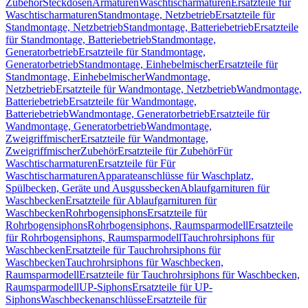
Zubehör
Steckdosen
Armaturen
Waschtischarmaturen
Ersatzteile für
Waschtischarmaturen
Standmontage, Netzbetrieb
Ersatzteile für
Standmontage, Netzbetrieb
Standmontage, Batteriebetrieb
Ersatzteile
für Standmontage, Batteriebetrieb
Standmontage,
Generatorbetrieb
Ersatzteile für Standmontage,
Generatorbetrieb
Standmontage, Einhebelmischer
Ersatzteile für
Standmontage, Einhebelmischer
Wandmontage,
Netzbetrieb
Ersatzteile für Wandmontage, Netzbetrieb
Wandmontage,
Batteriebetrieb
Ersatzteile für Wandmontage,
Batteriebetrieb
Wandmontage, Generatorbetrieb
Ersatzteile für
Wandmontage, Generatorbetrieb
Wandmontage,
Zweigriffmischer
Ersatzteile für Wandmontage,
Zweigriffmischer
Zubehör
Ersatzteile für Zubehör
Für
Waschtischarmaturen
Ersatzteile für Für
Waschtischarmaturen
Apparateanschlüsse für Waschplatz,
Spülbecken, Geräte und Ausgussbecken
Ablaufgarnituren für
Waschbecken
Ersatzteile für Ablaufgarnituren für
Waschbecken
Rohrbogensiphons
Ersatzteile für
Rohrbogensiphons
Rohrbogensiphons, Raumsparmodell
Ersatzteile
für Rohrbogensiphons, Raumsparmodell
Tauchrohrsiphons für
Waschbecken
Ersatzteile für Tauchrohrsiphons für
Waschbecken
Tauchrohrsiphons für Waschbecken,
Raumsparmodell
Ersatzteile für Tauchrohrsiphons für Waschbecken,
Raumsparmodell
UP-Siphons
Ersatzteile für UP-
Siphons
Waschbeckenanschlüsse
Ersatzteile für