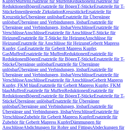
Kupfer
Muffen
Ersatzteile für Muffen
Reduktionen
Ersatzteile für
Reduktionen
Bögen
Ersatzteile für Bögen
T-Stücke
Ersatzteile für T-
Stücke
Innenliegende Zirkulation
Kreuzstücke
Ersatzteile für
Kreuzstücke
Übergänge unlösbar
Ersatzteile für Übergänge
unlösbar
Übergänge und Verbindungen, lösbar
Ersatzteile für
Übergänge und Verbindungen, lösbar
Verschlüsse
Ersatzteile für
Verschlüsse
Anschlüsse
Ersatzteile für Anschlüsse
T-Stücke für
Heizung
Ersatzteile für T-Stücke für Heizung
Anschlüsse für
Heizung
Ersatzteile für Anschlüsse für Heizung
Geberit Mapress
Kupfer, Gas
Ersatzteile für Geberit Mapress Kupfer,
Gas
Muffen
Ersatzteile für Muffen
Reduktionen
Ersatzteile für
Reduktionen
Bögen
Ersatzteile für Bögen
T-Stücke
Ersatzteile für T-
Stücke
Übergänge unlösbar
Ersatzteile für Übergänge
unlösbar
Übergänge und Verbindungen, lösbar
Ersatzteile für
Übergänge und Verbindungen, lösbar
Verschlüsse
Ersatzteile für
Verschlüsse
Anschlüsse
Ersatzteile für Anschlüsse
Geberit Mapress
Kupfer, FKM blau
Ersatzteile für Geberit Mapress Kupfer, FKM
blau
Muffen
Ersatzteile für Muffen
Reduktionen
Ersatzteile für
Reduktionen
Bögen
Ersatzteile für Bögen
T-Stücke
Ersatzteile für T-
Stücke
Übergänge unlösbar
Ersatzteile für Übergänge
unlösbar
Übergänge und Verbindungen, lösbar
Ersatzteile für
Übergänge und Verbindungen, lösbar
Verschlüsse
Ersatzteile für
Verschlüsse
Zubehör für Geberit Mapress Kupfer
Ersatzteile für
Zubehör für Geberit Mapress Kupfer
Dämmungen für
Anschlüsse
Abdichtungen für Rohre und Fittings
Abdeckungen für