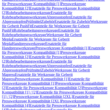
für Presswerkzeuge Kompatibilität [1]
Presswerkzeuge
Kompatibilität [2]
Ersatzteile für Presswerkzeuge Kompatibilität
[2]
Rohrbearbeitungswerkzeuge
Ersatzteile für
Rohrbearbeitungswerkzeuge
Abpressstopfen
Ersatzteile für
Abpressstopfen
Prüfmittel
Zubehör
Ersatzteile für Zubehör
Werkzeuge
für Geberit PushFit
Ersatzteile für Werkzeuge für Geberit
PushFit
Rohrbearbeitungswerkzeuge
Ersatzteile für
Rohrbearbeitungswerkzeuge
Werkzeuge für Geberit
Mepla
Ersatzteile für Werkzeuge für Geberit
Mepla
Handpresswerkzeuge
Ersatzteile für
Handpresswerkzeuge
Presswerkzeuge Kompatibilität [1]
Ersatzteile
für Presswerkzeuge Kompatibilität [1]
Presswerkzeuge
Kompatibilität [2]
Ersatzteile für Presswerkzeuge Kompatibilität
[2]
Rohrbearbeitungswerkzeuge
Ersatzteile für
Rohrbearbeitungswerkzeuge
Abpressstopfen
Ersatzteile für
Abpressstopfen
Prüfmittel
Zubehör
Werkzeuge für Geberit
Mapress
Ersatzteile für Werkzeuge für Geberit
Mapress
Presswerkzeuge Kompatibilität [1]
Ersatzteile für
Presswerkzeuge Kompatibilität [1]
Presswerkzeuge Kompatibilität
[2]
Ersatzteile für Presswerkzeuge Kompatibilität [2]
Presswerkzeuge
Kompatibilität [1] / [2]
Ersatzteile für Presswerkzeuge Kompatibilität
[1] / [2]
Presswerkzeuge Kompatibilität [2XL]
Ersatzteile für
Presswerkzeuge Kompatibilität [2XL]
Presswerkzeuge
Kompatibilität [4]
Ersatzteile für Presswerkzeuge Kompatibilität
[4]
Rohrbearbeitungswerkzeuge
Ersatzteile für