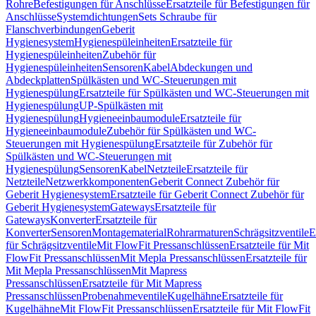
Rohre
Befestigungen für Anschlüsse
Ersatzteile für Befestigungen für
Anschlüsse
Systemdichtungen
Sets Schraube für
Flanschverbindungen
Geberit
Hygienesystem
Hygienespüleinheiten
Ersatzteile für
Hygienespüleinheiten
Zubehör für
Hygienespüleinheiten
Sensoren
Kabel
Abdeckungen und
Abdeckplatten
Spülkästen und WC-Steuerungen mit
Hygienespülung
Ersatzteile für Spülkästen und WC-Steuerungen mit
Hygienespülung
UP-Spülkästen mit
Hygienespülung
Hygieneeinbaumodule
Ersatzteile für
Hygieneeinbaumodule
Zubehör für Spülkästen und WC-
Steuerungen mit Hygienespülung
Ersatzteile für Zubehör für
Spülkästen und WC-Steuerungen mit
Hygienespülung
Sensoren
Kabel
Netzteile
Ersatzteile für
Netzteile
Netzwerkkomponenten
Geberit Connect Zubehör für
Geberit Hygienesystem
Ersatzteile für Geberit Connect Zubehör für
Geberit Hygienesystem
Gateways
Ersatzteile für
Gateways
Konverter
Ersatzteile für
Konverter
Sensoren
Montagematerial
Rohrarmaturen
Schrägsitzventile
E
für Schrägsitzventile
Mit FlowFit Pressanschlüssen
Ersatzteile für Mit
FlowFit Pressanschlüssen
Mit Mepla Pressanschlüssen
Ersatzteile für
Mit Mepla Pressanschlüssen
Mit Mapress
Pressanschlüssen
Ersatzteile für Mit Mapress
Pressanschlüssen
Probenahmeventile
Kugelhähne
Ersatzteile für
Kugelhähne
Mit FlowFit Pressanschlüssen
Ersatzteile für Mit FlowFit