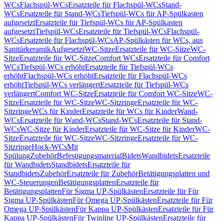
WCs
Flachspül-WCs
Ersatzteile für Flachspül-WCs
Stand-
WCs
Ersatzteile für Stand-WCs
Tiefspül-WCs für AP-Spülkasten
aufgesetzt
Ersatzteile für Tiefspül-WCs für AP-Spülkasten
aufgesetzt
Tiefspül-WCs
Ersatzteile für Tiefspül-WCs
Flachspül-
WCs
Ersatzteile für Flachspül-WCs
AP-Spülkästen für WCs, aus
Sanitärkeramik
Aufgesetzt
WC-Sitze
Ersatzteile für WC-Sitze
WC-
Sitze
Ersatzteile für WC-Sitze
Comfort WCs
Ersatzteile für Comfort
WCs
Tiefspül-WCs erhöht
Ersatzteile für Tiefspül-WCs
erhöht
Flachspül-WCs erhöht
Ersatzteile für Flachspül-WCs
erhöht
Tiefspül-WCs verlängert
Ersatzteile für Tiefspül-WCs
verlängert
Comfort WC-Sitze
Ersatzteile für Comfort WC-Sitze
WC-
Sitze
Ersatzteile für WC-Sitze
WC-Sitzringe
Ersatzteile für WC-
Sitzringe
WCs für Kinder
Ersatzteile für WCs für Kinder
Wand-
WCs
Ersatzteile für Wand-WCs
Stand-WCs
Ersatzteile für Stand-
WCs
WC-Sitze für Kinder
Ersatzteile für WC-Sitze für Kinder
WC-
Sitze
Ersatzteile für WC-Sitze
WC-Sitzringe
Ersatzteile für WC-
Sitzringe
Hock-WCs
Mit
Spülung
Zubehör
Befestigungsmaterial
Bidets
Wandbidets
Ersatzteile
für Wandbidets
Standbidets
Ersatzteile für
Standbidets
Zubehör
Ersatzteile für Zubehör
Betätigungsplatten und
WC-Steuerungen
Betätigungsplatten
Ersatzteile für
Betätigungsplatten
Für Sigma UP-Spülkästen
Ersatzteile für Für
Sigma UP-Spülkästen
Für Omega UP-Spülkästen
Ersatzteile für Für
Omega UP-Spülkästen
Für Kappa UP-Spülkästen
Ersatzteile für Für
Kappa UP-Spülkästen
Für Twinline UP-Spülkästen
Ersatzteile für