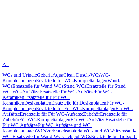
AT
WCs und Urinale
Geberit AquaClean Dusch-WCs
WC-
Komplettanlagen
Ersatzteile für WC-Komplettanlagen
Wand-
WCs
Ersatzteile für Wand-WCs
Stand-WCs
Ersatzteile für Stand-
WCs
WC-Aufsätze
Ersatzteile für WC-Aufsätze
Für WC-
Keramiken
Ersatzteile für Für WC-
Keramiken
Designplatten
Ersatzteile für Designplatten
Für WC-
Komplettanlagen
Ersatzteile für Für WC-Komplettanlagen
Für WC-
Aufsätze
Ersatzteile für Für WC-Aufsätze
Zubehör
Ersatzteile für
Zubehör
Für WC-Komplettanlagen
Für WC-Aufsätze
Ersatzteile für
Für WC-Aufsätze
Für WC-Aufsätze und WC-
Komplettanlagen
WCs
Verbrauchsmaterial
WCs und WC-Sitze
Wand-
WCs
Ersatzteile für Wand-WCs
Tiefspül-WCs
Ersatzteile für Tiefspül-