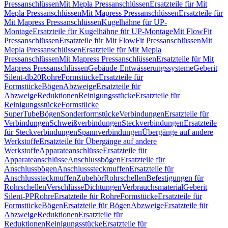
Pressanschlüssen
Mit Mepla Pressanschlüssen
Ersatzteile für Mit
Mepla Pressanschlüssen
Mit Mapress Pressanschlüssen
Ersatzteile für
Mit Mapress Pressanschlüssen
Kugelhähne für UP-
Montage
Ersatzteile für Kugelhähne für UP-Montage
Mit FlowFit
Pressanschlüssen
Ersatzteile für Mit FlowFit Pressanschlüssen
Mit
Mepla Pressanschlüssen
Ersatzteile für Mit Mepla
Pressanschlüssen
Mit Mapress Pressanschlüssen
Ersatzteile für Mit
Mapress Pressanschlüssen
Gebäude-Entwässerungssysteme
Geberit
Silent-db20
Rohre
Formstücke
Ersatzteile für
Formstücke
Bögen
Abzweige
Ersatzteile für
Abzweige
Reduktionen
Reinigungsstücke
Ersatzteile für
Reinigungsstücke
Formstücke
SuperTube
Bögen
Sonderformstücke
Verbindungen
Ersatzteile für
Verbindungen
Schweißverbindungen
Steckverbindungen
Ersatzteile
für Steckverbindungen
Spannverbindungen
Übergänge auf andere
Werkstoffe
Ersatzteile für Übergänge auf andere
Werkstoffe
Apparateanschlüsse
Ersatzteile für
Apparateanschlüsse
Anschlussbögen
Ersatzteile für
Anschlussbögen
Anschlusssteckmuffen
Ersatzteile für
Anschlusssteckmuffen
Zubehör
Rohrschellen
Befestigungen für
Rohrschellen
Verschlüsse
Dichtungen
Verbrauchsmaterial
Geberit
Silent-PP
Rohre
Ersatzteile für Rohre
Formstücke
Ersatzteile für
Formstücke
Bögen
Ersatzteile für Bögen
Abzweige
Ersatzteile für
Abzweige
Reduktionen
Ersatzteile für
Reduktionen
Reinigungsstücke
Ersatzteile für