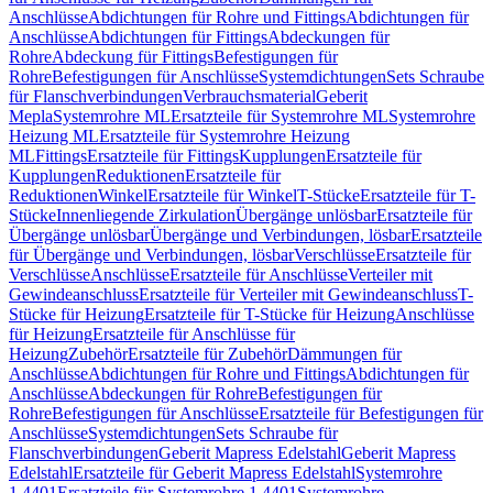
Anschlüsse
Abdichtungen für Rohre und Fittings
Abdichtungen für
Anschlüsse
Abdichtungen für Fittings
Abdeckungen für
Rohre
Abdeckung für Fittings
Befestigungen für
Rohre
Befestigungen für Anschlüsse
Systemdichtungen
Sets Schraube
für Flanschverbindungen
Verbrauchsmaterial
Geberit
Mepla
Systemrohre ML
Ersatzteile für Systemrohre ML
Systemrohre
Heizung ML
Ersatzteile für Systemrohre Heizung
ML
Fittings
Ersatzteile für Fittings
Kupplungen
Ersatzteile für
Kupplungen
Reduktionen
Ersatzteile für
Reduktionen
Winkel
Ersatzteile für Winkel
T-Stücke
Ersatzteile für T-
Stücke
Innenliegende Zirkulation
Übergänge unlösbar
Ersatzteile für
Übergänge unlösbar
Übergänge und Verbindungen, lösbar
Ersatzteile
für Übergänge und Verbindungen, lösbar
Verschlüsse
Ersatzteile für
Verschlüsse
Anschlüsse
Ersatzteile für Anschlüsse
Verteiler mit
Gewindeanschluss
Ersatzteile für Verteiler mit Gewindeanschluss
T-
Stücke für Heizung
Ersatzteile für T-Stücke für Heizung
Anschlüsse
für Heizung
Ersatzteile für Anschlüsse für
Heizung
Zubehör
Ersatzteile für Zubehör
Dämmungen für
Anschlüsse
Abdichtungen für Rohre und Fittings
Abdichtungen für
Anschlüsse
Abdeckungen für Rohre
Befestigungen für
Rohre
Befestigungen für Anschlüsse
Ersatzteile für Befestigungen für
Anschlüsse
Systemdichtungen
Sets Schraube für
Flanschverbindungen
Geberit Mapress Edelstahl
Geberit Mapress
Edelstahl
Ersatzteile für Geberit Mapress Edelstahl
Systemrohre
1.4401
Ersatzteile für Systemrohre 1.4401
Systemrohre