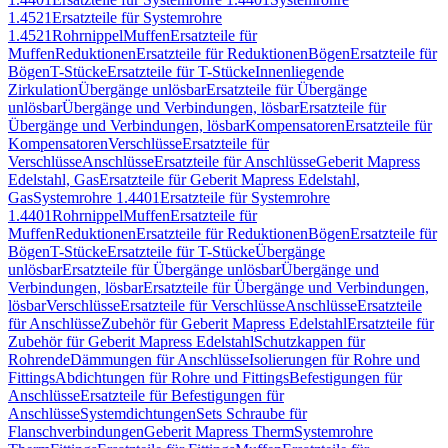
1.4521
Ersatzteile für Systemrohre
1.4521
Rohrnippel
Muffen
Ersatzteile für
Muffen
Reduktionen
Ersatzteile für Reduktionen
Bögen
Ersatzteile für
Bögen
T-Stücke
Ersatzteile für T-Stücke
Innenliegende
Zirkulation
Übergänge unlösbar
Ersatzteile für Übergänge
unlösbar
Übergänge und Verbindungen, lösbar
Ersatzteile für
Übergänge und Verbindungen, lösbar
Kompensatoren
Ersatzteile für
Kompensatoren
Verschlüsse
Ersatzteile für
Verschlüsse
Anschlüsse
Ersatzteile für Anschlüsse
Geberit Mapress
Edelstahl, Gas
Ersatzteile für Geberit Mapress Edelstahl,
Gas
Systemrohre 1.4401
Ersatzteile für Systemrohre
1.4401
Rohrnippel
Muffen
Ersatzteile für
Muffen
Reduktionen
Ersatzteile für Reduktionen
Bögen
Ersatzteile für
Bögen
T-Stücke
Ersatzteile für T-Stücke
Übergänge
unlösbar
Ersatzteile für Übergänge unlösbar
Übergänge und
Verbindungen, lösbar
Ersatzteile für Übergänge und Verbindungen,
lösbar
Verschlüsse
Ersatzteile für Verschlüsse
Anschlüsse
Ersatzteile
für Anschlüsse
Zubehör für Geberit Mapress Edelstahl
Ersatzteile für
Zubehör für Geberit Mapress Edelstahl
Schutzkappen für
Rohrende
Dämmungen für Anschlüsse
Isolierungen für Rohre und
Fittings
Abdichtungen für Rohre und Fittings
Befestigungen für
Anschlüsse
Ersatzteile für Befestigungen für
Anschlüsse
Systemdichtungen
Sets Schraube für
Flanschverbindungen
Geberit Mapress Therm
Systemrohre