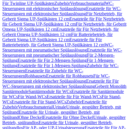
Für Twinline UP-Spülkästen
Zubehör
Verbrauchsmaterial
WC-
Steuerungen mit elektronischer Spülauslösung
Ersatzteile für WC-
Steuerungen mit elektronischer Spülauslösung
Für Netzbetrieb, für
Geberit Sigma UP-Spülkästen 12 cm
Ersatzteile für Für Netzbetrieb,
für Geberit Sigma UP-Spülkästen 12 cm
Für Netzbetrieb, für Geberit
Omega UP-Spülkästen 12 cm
Ersatzteile für Für Netzbetrieb, für
Geberit Omega UP-Spülkästen 12 cm
Für Batteriebetrieb, für
Geberit Sigma UP-Spülkästen 12 cm
Ersatzteile für Für
Batteriebetrieb, für Geberit Sigma UP-Spülkästen 12 cm
WC-
Steuerungen mit pneumatischer Spülauslösung
Ersatzteile für WC-
Steuerungen mit pneumatischer Spülauslösung
Für 2-Mengen-
Spülung
Ersatzteile für Für 2-Mengen-Spülung
Für 1-Mengen-
Spülung
Ersatzteile für Für 1-Mengen-Spülung
Zubehör für WC-
Steuerungen
Ersatzteile für Zubehör für WC-
Steuerungen
Rohbausets
Ersatzteile für Rohbausets
Für WC-
Steuerungen mit elektronischer Spülauslösung
Ersatzteile für Für
WC-Steuerungen mit elektronischer Spülauslösung
Geberit Monolith
Sanitärmodule
Sanitärmodule für WCs
Ersatzteile für Sanitärmodule
für WCs
Für Wand-WCs
Ersatzteile für Für Wand-WCs
Für Stand-
WCs
Ersatzteile für Für Stand-WCs
Zubehör
Ersatzteile für
Zubehör
Verbrauchsmaterial
Urinale
Urinale, gespülter Betrieb, mit
Spülrand
Ersatzteile für Urinale, gespülter Betrieb, mit
Spülrand
Ohne Deckel
Ersatzteile für Ohne Deckel
Urinale, gespülter
Betrieb, spülrandlos
Ersatzteile für Urinale, gespülter Betrieb,
spülrandlos
Für AP- oder UP-Urinalsteuerung
Ersatzteile für Für AP-