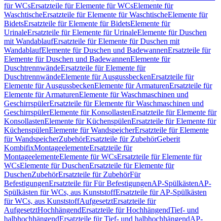
für WCs
Ersatzteile für Elemente für WCs
Elemente für
Waschtische
Ersatzteile für Elemente für Waschtische
Elemente für
Bidets
Ersatzteile für Elemente für Bidets
Elemente für
Urinale
Ersatzteile für Elemente für Urinale
Elemente für Duschen
mit Wandablauf
Ersatzteile für Elemente für Duschen mit
Wandablauf
Elemente für Duschen und Badewannen
Ersatzteile für
Elemente für Duschen und Badewannen
Elemente für
Duschtrennwände
Ersatzteile für Elemente für
Duschtrennwände
Elemente für Ausgussbecken
Ersatzteile für
Elemente für Ausgussbecken
Elemente für Armaturen
Ersatzteile für
Elemente für Armaturen
Elemente für Waschmaschinen und
Geschirrspüler
Ersatzteile für Elemente für Waschmaschinen und
Geschirrspüler
Elemente für Konsollasten
Ersatzteile für Elemente für
Konsollasten
Elemente für Küchenspülen
Ersatzteile für Elemente für
Küchenspülen
Elemente für Wandspeicher
Ersatzteile für Elemente
für Wandspeicher
Zubehör
Ersatzteile für Zubehör
Geberit
Kombifix
Montageelemente
Ersatzteile für
Montageelemente
Elemente für WCs
Ersatzteile für Elemente für
WCs
Elemente für Duschen
Ersatzteile für Elemente für
Duschen
Zubehör
Ersatzteile für Zubehör
Für
Befestigungen
Ersatzteile für Für Befestigungen
AP-Spülkästen
AP-
Spülkästen für WCs, aus Kunststoff
Ersatzteile für AP-Spülkästen
für WCs, aus Kunststoff
Aufgesetzt
Ersatzteile für
Aufgesetzt
Hochhängend
Ersatzteile für Hochhängend
Tief- und
halbhochhängend
Ersatzteile für Tief- und halbhochhängend
AP-