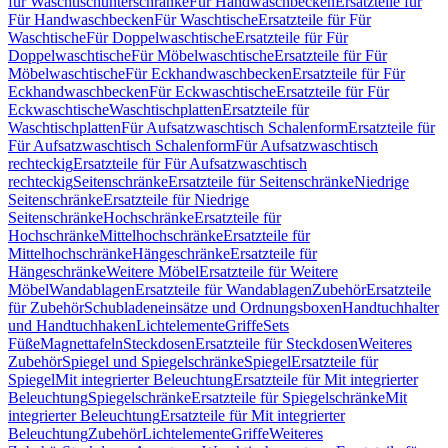
für Waschtischunterschränke
Für Handwaschbecken
Ersatzteile für
Für Handwaschbecken
Für Waschtische
Ersatzteile für Für
Waschtische
Für Doppelwaschtische
Ersatzteile für Für
Doppelwaschtische
Für Möbelwaschtische
Ersatzteile für Für
Möbelwaschtische
Für Eckhandwaschbecken
Ersatzteile für Für
Eckhandwaschbecken
Für Eckwaschtische
Ersatzteile für Für
Eckwaschtische
Waschtischplatten
Ersatzteile für
Waschtischplatten
Für Aufsatzwaschtisch Schalenform
Ersatzteile für
Für Aufsatzwaschtisch Schalenform
Für Aufsatzwaschtisch
rechteckig
Ersatzteile für Für Aufsatzwaschtisch
rechteckig
Seitenschränke
Ersatzteile für Seitenschränke
Niedrige
Seitenschränke
Ersatzteile für Niedrige
Seitenschränke
Hochschränke
Ersatzteile für
Hochschränke
Mittelhochschränke
Ersatzteile für
Mittelhochschränke
Hängeschränke
Ersatzteile für
Hängeschränke
Weitere Möbel
Ersatzteile für Weitere
Möbel
Wandablagen
Ersatzteile für Wandablagen
Zubehör
Ersatzteile
für Zubehör
Schubladeneinsätze und Ordnungsboxen
Handtuchhalter
und Handtuchhaken
Lichtelemente
Griffe
Sets
Füße
Magnettafeln
Steckdosen
Ersatzteile für Steckdosen
Weiteres
Zubehör
Spiegel und Spiegelschränke
Spiegel
Ersatzteile für
Spiegel
Mit integrierter Beleuchtung
Ersatzteile für Mit integrierter
Beleuchtung
Spiegelschränke
Ersatzteile für Spiegelschränke
Mit
integrierter Beleuchtung
Ersatzteile für Mit integrierter
Beleuchtung
Zubehör
Lichtelemente
Griffe
Weiteres