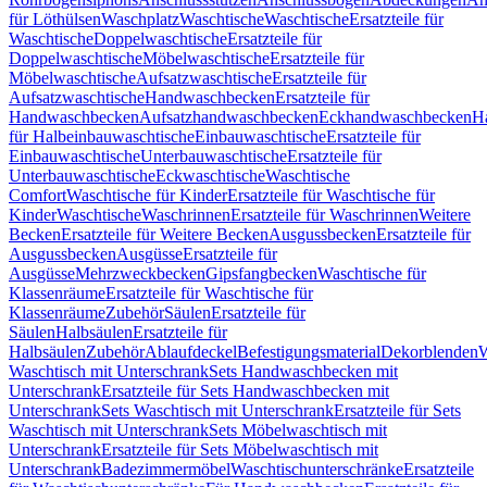
für Löthülsen
Waschplatz
Waschtische
Waschtische
Ersatzteile für
Waschtische
Doppelwaschtische
Ersatzteile für
Doppelwaschtische
Möbelwaschtische
Ersatzteile für
Möbelwaschtische
Aufsatzwaschtische
Ersatzteile für
Aufsatzwaschtische
Handwaschbecken
Ersatzteile für
Handwaschbecken
Aufsatzhandwaschbecken
Eckhandwaschbecken
H
für Halbeinbauwaschtische
Einbauwaschtische
Ersatzteile für
Einbauwaschtische
Unterbauwaschtische
Ersatzteile für
Unterbauwaschtische
Eckwaschtische
Waschtische
Comfort
Waschtische für Kinder
Ersatzteile für Waschtische für
Kinder
Waschtische
Waschrinnen
Ersatzteile für Waschrinnen
Weitere
Becken
Ersatzteile für Weitere Becken
Ausgussbecken
Ersatzteile für
Ausgussbecken
Ausgüsse
Ersatzteile für
Ausgüsse
Mehrzweckbecken
Gipsfangbecken
Waschtische für
Klassenräume
Ersatzteile für Waschtische für
Klassenräume
Zubehör
Säulen
Ersatzteile für
Säulen
Halbsäulen
Ersatzteile für
Halbsäulen
Zubehör
Ablaufdeckel
Befestigungsmaterial
Dekorblenden
W
Waschtisch mit Unterschrank
Sets Handwaschbecken mit
Unterschrank
Ersatzteile für Sets Handwaschbecken mit
Unterschrank
Sets Waschtisch mit Unterschrank
Ersatzteile für Sets
Waschtisch mit Unterschrank
Sets Möbelwaschtisch mit
Unterschrank
Ersatzteile für Sets Möbelwaschtisch mit
Unterschrank
Badezimmermöbel
Waschtischunterschränke
Ersatzteile