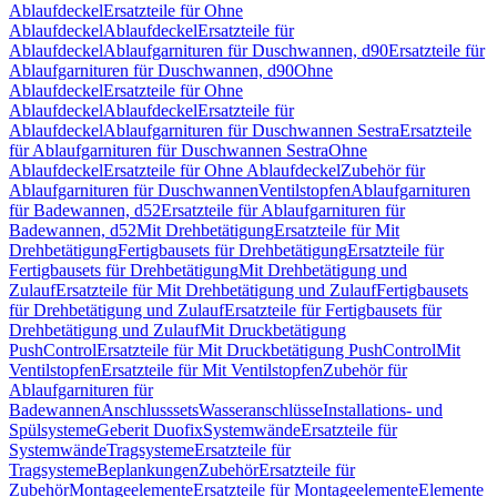
Ablaufdeckel
Ersatzteile für Ohne
Ablaufdeckel
Ablaufdeckel
Ersatzteile für
Ablaufdeckel
Ablaufgarnituren für Duschwannen, d90
Ersatzteile für
Ablaufgarnituren für Duschwannen, d90
Ohne
Ablaufdeckel
Ersatzteile für Ohne
Ablaufdeckel
Ablaufdeckel
Ersatzteile für
Ablaufdeckel
Ablaufgarnituren für Duschwannen Sestra
Ersatzteile
für Ablaufgarnituren für Duschwannen Sestra
Ohne
Ablaufdeckel
Ersatzteile für Ohne Ablaufdeckel
Zubehör für
Ablaufgarnituren für Duschwannen
Ventilstopfen
Ablaufgarnituren
für Badewannen, d52
Ersatzteile für Ablaufgarnituren für
Badewannen, d52
Mit Drehbetätigung
Ersatzteile für Mit
Drehbetätigung
Fertigbausets für Drehbetätigung
Ersatzteile für
Fertigbausets für Drehbetätigung
Mit Drehbetätigung und
Zulauf
Ersatzteile für Mit Drehbetätigung und Zulauf
Fertigbausets
für Drehbetätigung und Zulauf
Ersatzteile für Fertigbausets für
Drehbetätigung und Zulauf
Mit Druckbetätigung
PushControl
Ersatzteile für Mit Druckbetätigung PushControl
Mit
Ventilstopfen
Ersatzteile für Mit Ventilstopfen
Zubehör für
Ablaufgarnituren für
Badewannen
Anschlusssets
Wasseranschlüsse
Installations- und
Spülsysteme
Geberit Duofix
Systemwände
Ersatzteile für
Systemwände
Tragsysteme
Ersatzteile für
Tragsysteme
Beplankungen
Zubehör
Ersatzteile für
Zubehör
Montageelemente
Ersatzteile für Montageelemente
Elemente