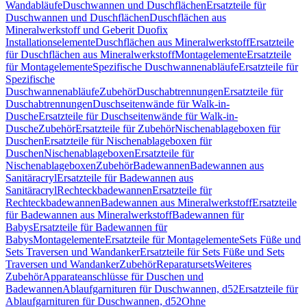
Wandabläufe
Duschwannen und Duschflächen
Ersatzteile für
Duschwannen und Duschflächen
Duschflächen aus
Mineralwerkstoff und Geberit Duofix
Installationselemente
Duschflächen aus Mineralwerkstoff
Ersatzteile
für Duschflächen aus Mineralwerkstoff
Montagelemente
Ersatzteile
für Montagelemente
Spezifische Duschwannenabläufe
Ersatzteile für
Spezifische
Duschwannenabläufe
Zubehör
Duschabtrennungen
Ersatzteile für
Duschabtrennungen
Duschseitenwände für Walk-in-
Dusche
Ersatzteile für Duschseitenwände für Walk-in-
Dusche
Zubehör
Ersatzteile für Zubehör
Nischenablageboxen für
Duschen
Ersatzteile für Nischenablageboxen für
Duschen
Nischenablageboxen
Ersatzteile für
Nischenablageboxen
Zubehör
Badewannen
Badewannen aus
Sanitäracryl
Ersatzteile für Badewannen aus
Sanitäracryl
Rechteckbadewannen
Ersatzteile für
Rechteckbadewannen
Badewannen aus Mineralwerkstoff
Ersatzteile
für Badewannen aus Mineralwerkstoff
Badewannen für
Babys
Ersatzteile für Badewannen für
Babys
Montagelemente
Ersatzteile für Montagelemente
Sets Füße und
Sets Traversen und Wandanker
Ersatzteile für Sets Füße und Sets
Traversen und Wandanker
Zubehör
Reparatursets
Weiteres
Zubehör
Apparateanschlüsse für Duschen und
Badewannen
Ablaufgarnituren für Duschwannen, d52
Ersatzteile für
Ablaufgarnituren für Duschwannen, d52
Ohne