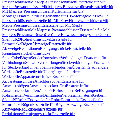
Pressanschlüssen
Mit Mepla Pressanschlüssen
Ersatzteile für Mit
Mepla Pressanschlüssen
Mit Mapress Pressanschlüssen
Ersatzteile für
Mit Mapress Pressanschlüssen
Kugelhähne für UP-
Montage
Ersatzteile für Kugelhähne für UP-Montage
Mit FlowFit
Pressanschlüssen
Ersatzteile für Mit FlowFit Pressanschlüssen
Mit
Mepla Pressanschlüssen
Ersatzteile für Mit Mepla
Pressanschlüssen
Mit Mapress Pressanschlüssen
Ersatzteile für Mit
Mapress Pressanschlüssen
Gebäude-Entwässerungssysteme
Geberit
Silent-db20
Rohre
Formstücke
Ersatzteile für
Formstücke
Bögen
Abzweige
Ersatzteile für
Abzweige
Reduktionen
Reinigungsstücke
Ersatzteile für
Reinigungsstücke
Formstücke
SuperTube
Bögen
Sonderformstücke
Verbindungen
Ersatzteile für
Verbindungen
Schweißverbindungen
Steckverbindungen
Ersatzteile
für Steckverbindungen
Spannverbindungen
Übergänge auf andere
Werkstoffe
Ersatzteile für Übergänge auf andere
Werkstoffe
Apparateanschlüsse
Ersatzteile für
Apparateanschlüsse
Anschlussbögen
Ersatzteile für
Anschlussbögen
Anschlusssteckmuffen
Ersatzteile für
Anschlusssteckmuffen
Zubehör
Rohrschellen
Befestigungen für
Rohrschellen
Verschlüsse
Dichtungen
Verbrauchsmaterial
Geberit
Silent-PP
Rohre
Ersatzteile für Rohre
Formstücke
Ersatzteile für
Formstücke
Bögen
Ersatzteile für Bögen
Abzweige
Ersatzteile für
Abzweige
Reduktionen
Ersatzteile für
Reduktionen
Reinigungsstücke
Ersatzteile für