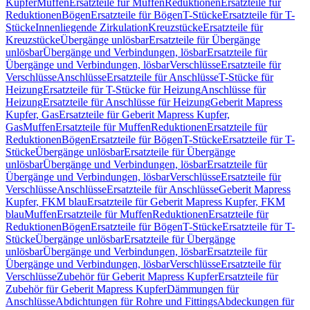
Kupfer
Muffen
Ersatzteile für Muffen
Reduktionen
Ersatzteile für
Reduktionen
Bögen
Ersatzteile für Bögen
T-Stücke
Ersatzteile für T-
Stücke
Innenliegende Zirkulation
Kreuzstücke
Ersatzteile für
Kreuzstücke
Übergänge unlösbar
Ersatzteile für Übergänge
unlösbar
Übergänge und Verbindungen, lösbar
Ersatzteile für
Übergänge und Verbindungen, lösbar
Verschlüsse
Ersatzteile für
Verschlüsse
Anschlüsse
Ersatzteile für Anschlüsse
T-Stücke für
Heizung
Ersatzteile für T-Stücke für Heizung
Anschlüsse für
Heizung
Ersatzteile für Anschlüsse für Heizung
Geberit Mapress
Kupfer, Gas
Ersatzteile für Geberit Mapress Kupfer,
Gas
Muffen
Ersatzteile für Muffen
Reduktionen
Ersatzteile für
Reduktionen
Bögen
Ersatzteile für Bögen
T-Stücke
Ersatzteile für T-
Stücke
Übergänge unlösbar
Ersatzteile für Übergänge
unlösbar
Übergänge und Verbindungen, lösbar
Ersatzteile für
Übergänge und Verbindungen, lösbar
Verschlüsse
Ersatzteile für
Verschlüsse
Anschlüsse
Ersatzteile für Anschlüsse
Geberit Mapress
Kupfer, FKM blau
Ersatzteile für Geberit Mapress Kupfer, FKM
blau
Muffen
Ersatzteile für Muffen
Reduktionen
Ersatzteile für
Reduktionen
Bögen
Ersatzteile für Bögen
T-Stücke
Ersatzteile für T-
Stücke
Übergänge unlösbar
Ersatzteile für Übergänge
unlösbar
Übergänge und Verbindungen, lösbar
Ersatzteile für
Übergänge und Verbindungen, lösbar
Verschlüsse
Ersatzteile für
Verschlüsse
Zubehör für Geberit Mapress Kupfer
Ersatzteile für
Zubehör für Geberit Mapress Kupfer
Dämmungen für
Anschlüsse
Abdichtungen für Rohre und Fittings
Abdeckungen für