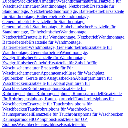
Zubehör
Steckdosen
Armaturen
Waschtischarmaturen
Ersatzteile für
Waschtischarmaturen
Standmontage, Netzbetrieb
Ersatzteile für
Standmontage, Netzbetrieb
Standmontage, Batteriebetrieb
Ersatzteile
für Standmontage, Batteriebetrieb
Standmontage,
Generatorbetrieb
Ersatzteile für Standmontage,
Generatorbetrieb
Standmontage, Einhebelmischer
Ersatzteile für
Standmontage, Einhebelmischer
Wandmontage,
Netzbetrieb
Ersatzteile für Wandmontage, Netzbetrieb
Wandmontage,
Batteriebetrieb
Ersatzteile für Wandmontage,
Batteriebetrieb
Wandmontage, Generatorbetrieb
Ersatzteile für
Wandmontage, Generatorbetrieb
Wandmontage,
Zweigriffmischer
Ersatzteile für Wandmontage,
Zweigriffmischer
Zubehör
Ersatzteile für Zubehör
Für
Waschtischarmaturen
Ersatzteile für Für
Waschtischarmaturen
Apparateanschlüsse für Waschplatz,
Spülbecken, Geräte und Ausgussbecken
Ablaufgarnituren für
Waschbecken
Ersatzteile für Ablaufgarnituren für
Waschbecken
Rohrbogensiphons
Ersatzteile für
Rohrbogensiphons
Rohrbogensiphons, Raumsparmodell
Ersatzteile
für Rohrbogensiphons, Raumsparmodell
Tauchrohrsiphons für
Waschbecken
Ersatzteile für Tauchrohrsiphons für
Waschbecken
Tauchrohrsiphons für Waschbecken,
Raumsparmodell
Ersatzteile für Tauchrohrsiphons für Waschbecken,
Raumsparmodell
UP-Siphons
Ersatzteile für UP-
Siphons
Waschbeckenanschlüsse
Ersatzteile für