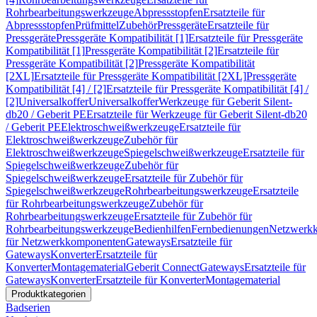
Rohrbearbeitungswerkzeuge
Abpressstopfen
Ersatzteile für
Abpressstopfen
Prüfmittel
Zubehör
Pressgeräte
Ersatzteile für
Pressgeräte
Pressgeräte Kompatibilität [1]
Ersatzteile für Pressgeräte
Kompatibilität [1]
Pressgeräte Kompatibilität [2]
Ersatzteile für
Pressgeräte Kompatibilität [2]
Pressgeräte Kompatibilität
[2XL]
Ersatzteile für Pressgeräte Kompatibilität [2XL]
Pressgeräte
Kompatibilität [4] / [2]
Ersatzteile für Pressgeräte Kompatibilität [4] /
[2]
Universalkoffer
Universalkoffer
Werkzeuge für Geberit Silent-
db20 / Geberit PE
Ersatzteile für Werkzeuge für Geberit Silent-db20
/ Geberit PE
Elektroschweißwerkzeuge
Ersatzteile für
Elektroschweißwerkzeuge
Zubehör für
Elektroschweißwerkzeuge
Spiegelschweißwerkzeuge
Ersatzteile für
Spiegelschweißwerkzeuge
Zubehör für
Spiegelschweißwerkzeuge
Ersatzteile für Zubehör für
Spiegelschweißwerkzeuge
Rohrbearbeitungswerkzeuge
Ersatzteile
für Rohrbearbeitungswerkzeuge
Zubehör für
Rohrbearbeitungswerkzeuge
Ersatzteile für Zubehör für
Rohrbearbeitungswerkzeuge
Bedienhilfen
Fernbedienungen
Netzwerk
für Netzwerkkomponenten
Gateways
Ersatzteile für
Gateways
Konverter
Ersatzteile für
Konverter
Montagematerial
Geberit Connect
Gateways
Ersatzteile für
Gateways
Konverter
Ersatzteile für Konverter
Montagematerial
Produktkategorien
Badserien