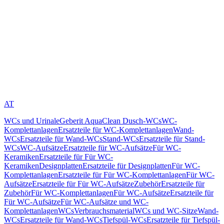
AT
WCs und Urinale
Geberit AquaClean Dusch-WCs
WC-
Komplettanlagen
Ersatzteile für WC-Komplettanlagen
Wand-
WCs
Ersatzteile für Wand-WCs
Stand-WCs
Ersatzteile für Stand-
WCs
WC-Aufsätze
Ersatzteile für WC-Aufsätze
Für WC-
Keramiken
Ersatzteile für Für WC-
Keramiken
Designplatten
Ersatzteile für Designplatten
Für WC-
Komplettanlagen
Ersatzteile für Für WC-Komplettanlagen
Für WC-
Aufsätze
Ersatzteile für Für WC-Aufsätze
Zubehör
Ersatzteile für
Zubehör
Für WC-Komplettanlagen
Für WC-Aufsätze
Ersatzteile für
Für WC-Aufsätze
Für WC-Aufsätze und WC-
Komplettanlagen
WCs
Verbrauchsmaterial
WCs und WC-Sitze
Wand-
WCs
Ersatzteile für Wand-WCs
Tiefspül-WCs
Ersatzteile für Tiefspül-