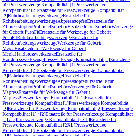
für Presswerkzeuge Kompatibilität [1]
Presswerkzeuge
Kompatibilität [2]
Ersatzteile für Presswerkzeuge Kompatibilität
[2]
Rohrbearbeitungswerkzeuge
Ersatzteile für
Rohrbearbeitungswerkzeuge
Abpressstopfen
Ersatzteile für
Abpressstopfen
Prüfmittel
Zubehör
Ersatzteile für Zubehör
Werkzeuge
für Geberit PushFit
Ersatzteile für Werkzeuge für Geberit
PushFit
Rohrbearbeitungswerkzeuge
Ersatzteile für
Rohrbearbeitungswerkzeuge
Werkzeuge für Geberit
Mepla
Ersatzteile für Werkzeuge für Geberit
Mepla
Handpresswerkzeuge
Ersatzteile für
Handpresswerkzeuge
Presswerkzeuge Kompatibilität [1]
Ersatzteile
für Presswerkzeuge Kompatibilität [1]
Presswerkzeuge
Kompatibilität [2]
Ersatzteile für Presswerkzeuge Kompatibilität
[2]
Rohrbearbeitungswerkzeuge
Ersatzteile für
Rohrbearbeitungswerkzeuge
Abpressstopfen
Ersatzteile für
Abpressstopfen
Prüfmittel
Zubehör
Werkzeuge für Geberit
Mapress
Ersatzteile für Werkzeuge für Geberit
Mapress
Presswerkzeuge Kompatibilität [1]
Ersatzteile für
Presswerkzeuge Kompatibilität [1]
Presswerkzeuge Kompatibilität
[2]
Ersatzteile für Presswerkzeuge Kompatibilität [2]
Presswerkzeuge
Kompatibilität [1] / [2]
Ersatzteile für Presswerkzeuge Kompatibilität
[1] / [2]
Presswerkzeuge Kompatibilität [2XL]
Ersatzteile für
Presswerkzeuge Kompatibilität [2XL]
Presswerkzeuge
Kompatibilität [4]
Ersatzteile für Presswerkzeuge Kompatibilität
[4]
Rohrbearbeitungswerkzeuge
Ersatzteile für