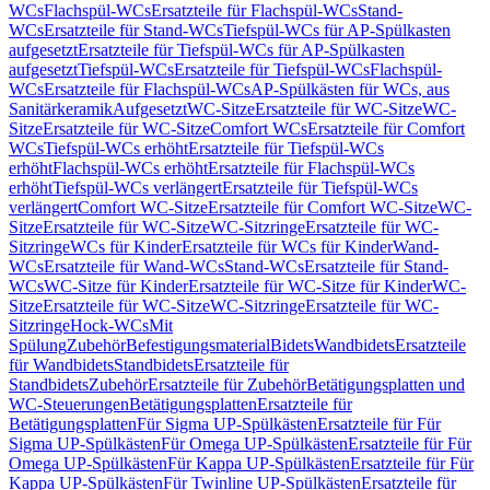
WCs
Flachspül-WCs
Ersatzteile für Flachspül-WCs
Stand-
WCs
Ersatzteile für Stand-WCs
Tiefspül-WCs für AP-Spülkasten
aufgesetzt
Ersatzteile für Tiefspül-WCs für AP-Spülkasten
aufgesetzt
Tiefspül-WCs
Ersatzteile für Tiefspül-WCs
Flachspül-
WCs
Ersatzteile für Flachspül-WCs
AP-Spülkästen für WCs, aus
Sanitärkeramik
Aufgesetzt
WC-Sitze
Ersatzteile für WC-Sitze
WC-
Sitze
Ersatzteile für WC-Sitze
Comfort WCs
Ersatzteile für Comfort
WCs
Tiefspül-WCs erhöht
Ersatzteile für Tiefspül-WCs
erhöht
Flachspül-WCs erhöht
Ersatzteile für Flachspül-WCs
erhöht
Tiefspül-WCs verlängert
Ersatzteile für Tiefspül-WCs
verlängert
Comfort WC-Sitze
Ersatzteile für Comfort WC-Sitze
WC-
Sitze
Ersatzteile für WC-Sitze
WC-Sitzringe
Ersatzteile für WC-
Sitzringe
WCs für Kinder
Ersatzteile für WCs für Kinder
Wand-
WCs
Ersatzteile für Wand-WCs
Stand-WCs
Ersatzteile für Stand-
WCs
WC-Sitze für Kinder
Ersatzteile für WC-Sitze für Kinder
WC-
Sitze
Ersatzteile für WC-Sitze
WC-Sitzringe
Ersatzteile für WC-
Sitzringe
Hock-WCs
Mit
Spülung
Zubehör
Befestigungsmaterial
Bidets
Wandbidets
Ersatzteile
für Wandbidets
Standbidets
Ersatzteile für
Standbidets
Zubehör
Ersatzteile für Zubehör
Betätigungsplatten und
WC-Steuerungen
Betätigungsplatten
Ersatzteile für
Betätigungsplatten
Für Sigma UP-Spülkästen
Ersatzteile für Für
Sigma UP-Spülkästen
Für Omega UP-Spülkästen
Ersatzteile für Für
Omega UP-Spülkästen
Für Kappa UP-Spülkästen
Ersatzteile für Für
Kappa UP-Spülkästen
Für Twinline UP-Spülkästen
Ersatzteile für