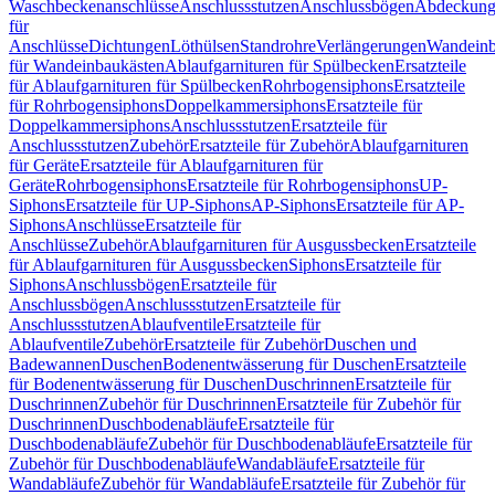
Waschbeckenanschlüsse
Anschlussstutzen
Anschlussbögen
Abdeckung
für
Anschlüsse
Dichtungen
Löthülsen
Standrohre
Verlängerungen
Wandeinb
für Wandeinbaukästen
Ablaufgarnituren für Spülbecken
Ersatzteile
für Ablaufgarnituren für Spülbecken
Rohrbogensiphons
Ersatzteile
für Rohrbogensiphons
Doppelkammersiphons
Ersatzteile für
Doppelkammersiphons
Anschlussstutzen
Ersatzteile für
Anschlussstutzen
Zubehör
Ersatzteile für Zubehör
Ablaufgarnituren
für Geräte
Ersatzteile für Ablaufgarnituren für
Geräte
Rohrbogensiphons
Ersatzteile für Rohrbogensiphons
UP-
Siphons
Ersatzteile für UP-Siphons
AP-Siphons
Ersatzteile für AP-
Siphons
Anschlüsse
Ersatzteile für
Anschlüsse
Zubehör
Ablaufgarnituren für Ausgussbecken
Ersatzteile
für Ablaufgarnituren für Ausgussbecken
Siphons
Ersatzteile für
Siphons
Anschlussbögen
Ersatzteile für
Anschlussbögen
Anschlussstutzen
Ersatzteile für
Anschlussstutzen
Ablaufventile
Ersatzteile für
Ablaufventile
Zubehör
Ersatzteile für Zubehör
Duschen und
Badewannen
Duschen
Bodenentwässerung für Duschen
Ersatzteile
für Bodenentwässerung für Duschen
Duschrinnen
Ersatzteile für
Duschrinnen
Zubehör für Duschrinnen
Ersatzteile für Zubehör für
Duschrinnen
Duschbodenabläufe
Ersatzteile für
Duschbodenabläufe
Zubehör für Duschbodenabläufe
Ersatzteile für
Zubehör für Duschbodenabläufe
Wandabläufe
Ersatzteile für
Wandabläufe
Zubehör für Wandabläufe
Ersatzteile für Zubehör für