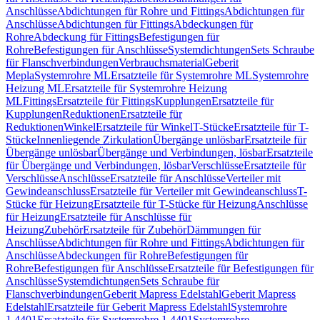
Anschlüsse
Abdichtungen für Rohre und Fittings
Abdichtungen für
Anschlüsse
Abdichtungen für Fittings
Abdeckungen für
Rohre
Abdeckung für Fittings
Befestigungen für
Rohre
Befestigungen für Anschlüsse
Systemdichtungen
Sets Schraube
für Flanschverbindungen
Verbrauchsmaterial
Geberit
Mepla
Systemrohre ML
Ersatzteile für Systemrohre ML
Systemrohre
Heizung ML
Ersatzteile für Systemrohre Heizung
ML
Fittings
Ersatzteile für Fittings
Kupplungen
Ersatzteile für
Kupplungen
Reduktionen
Ersatzteile für
Reduktionen
Winkel
Ersatzteile für Winkel
T-Stücke
Ersatzteile für T-
Stücke
Innenliegende Zirkulation
Übergänge unlösbar
Ersatzteile für
Übergänge unlösbar
Übergänge und Verbindungen, lösbar
Ersatzteile
für Übergänge und Verbindungen, lösbar
Verschlüsse
Ersatzteile für
Verschlüsse
Anschlüsse
Ersatzteile für Anschlüsse
Verteiler mit
Gewindeanschluss
Ersatzteile für Verteiler mit Gewindeanschluss
T-
Stücke für Heizung
Ersatzteile für T-Stücke für Heizung
Anschlüsse
für Heizung
Ersatzteile für Anschlüsse für
Heizung
Zubehör
Ersatzteile für Zubehör
Dämmungen für
Anschlüsse
Abdichtungen für Rohre und Fittings
Abdichtungen für
Anschlüsse
Abdeckungen für Rohre
Befestigungen für
Rohre
Befestigungen für Anschlüsse
Ersatzteile für Befestigungen für
Anschlüsse
Systemdichtungen
Sets Schraube für
Flanschverbindungen
Geberit Mapress Edelstahl
Geberit Mapress
Edelstahl
Ersatzteile für Geberit Mapress Edelstahl
Systemrohre
1.4401
Ersatzteile für Systemrohre 1.4401
Systemrohre