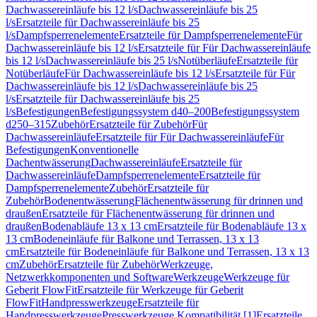
Dachwassereinläufe bis 12 l/s
Dachwassereinläufe bis 25
l/s
Ersatzteile für Dachwassereinläufe bis 25
l/s
Dampfsperrenelemente
Ersatzteile für Dampfsperrenelemente
Für
Dachwassereinläufe bis 12 l/s
Ersatzteile für Für Dachwassereinläufe
bis 12 l/s
Dachwassereinläufe bis 25 l/s
Notüberläufe
Ersatzteile für
Notüberläufe
Für Dachwassereinläufe bis 12 l/s
Ersatzteile für Für
Dachwassereinläufe bis 12 l/s
Dachwassereinläufe bis 25
l/s
Ersatzteile für Dachwassereinläufe bis 25
l/s
Befestigungen
Befestigungssystem d40–200
Befestigungssystem
d250–315
Zubehör
Ersatzteile für Zubehör
Für
Dachwassereinläufe
Ersatzteile für Für Dachwassereinläufe
Für
Befestigungen
Konventionelle
Dachentwässerung
Dachwassereinläufe
Ersatzteile für
Dachwassereinläufe
Dampfsperrenelemente
Ersatzteile für
Dampfsperrenelemente
Zubehör
Ersatzteile für
Zubehör
Bodenentwässerung
Flächenentwässerung für drinnen und
draußen
Ersatzteile für Flächenentwässerung für drinnen und
draußen
Bodenabläufe 13 x 13 cm
Ersatzteile für Bodenabläufe 13 x
13 cm
Bodeneinläufe für Balkone und Terrassen, 13 x 13
cm
Ersatzteile für Bodeneinläufe für Balkone und Terrassen, 13 x 13
cm
Zubehör
Ersatzteile für Zubehör
Werkzeuge,
Netzwerkkomponenten und Software
Werkzeuge
Werkzeuge für
Geberit FlowFit
Ersatzteile für Werkzeuge für Geberit
FlowFit
Handpresswerkzeuge
Ersatzteile für
Handpresswerkzeuge
Presswerkzeuge Kompatibilität [1]
Ersatzteile