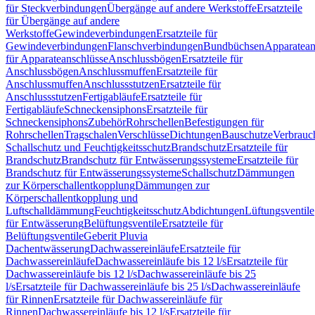
für Steckverbindungen
Übergänge auf andere Werkstoffe
Ersatzteile
für Übergänge auf andere
Werkstoffe
Gewindeverbindungen
Ersatzteile für
Gewindeverbindungen
Flanschverbindungen
Bundbüchsen
Apparatean
für Apparateanschlüsse
Anschlussbögen
Ersatzteile für
Anschlussbögen
Anschlussmuffen
Ersatzteile für
Anschlussmuffen
Anschlussstutzen
Ersatzteile für
Anschlussstutzen
Fertigabläufe
Ersatzteile für
Fertigabläufe
Schneckensiphons
Ersatzteile für
Schneckensiphons
Zubehör
Rohrschellen
Befestigungen für
Rohrschellen
Tragschalen
Verschlüsse
Dichtungen
Bauschutze
Verbrauc
Schallschutz und Feuchtigkeitsschutz
Brandschutz
Ersatzteile für
Brandschutz
Brandschutz für Entwässerungssysteme
Ersatzteile für
Brandschutz für Entwässerungssysteme
Schallschutz
Dämmungen
zur Körperschallentkopplung
Dämmungen zur
Körperschallentkopplung und
Luftschalldämmung
Feuchtigkeitsschutz
Abdichtungen
Lüftungsventile
für Entwässerung
Belüftungsventile
Ersatzteile für
Belüftungsventile
Geberit Pluvia
Dachentwässerung
Dachwassereinläufe
Ersatzteile für
Dachwassereinläufe
Dachwassereinläufe bis 12 l/s
Ersatzteile für
Dachwassereinläufe bis 12 l/s
Dachwassereinläufe bis 25
l/s
Ersatzteile für Dachwassereinläufe bis 25 l/s
Dachwassereinläufe
für Rinnen
Ersatzteile für Dachwassereinläufe für
Rinnen
Dachwassereinläufe bis 12 l/s
Ersatzteile für