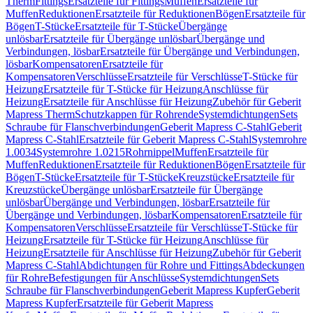
Therm
Fittings
Ersatzteile für Fittings
Muffen
Ersatzteile für
Muffen
Reduktionen
Ersatzteile für Reduktionen
Bögen
Ersatzteile für
Bögen
T-Stücke
Ersatzteile für T-Stücke
Übergänge
unlösbar
Ersatzteile für Übergänge unlösbar
Übergänge und
Verbindungen, lösbar
Ersatzteile für Übergänge und Verbindungen,
lösbar
Kompensatoren
Ersatzteile für
Kompensatoren
Verschlüsse
Ersatzteile für Verschlüsse
T-Stücke für
Heizung
Ersatzteile für T-Stücke für Heizung
Anschlüsse für
Heizung
Ersatzteile für Anschlüsse für Heizung
Zubehör für Geberit
Mapress Therm
Schutzkappen für Rohrende
Systemdichtungen
Sets
Schraube für Flanschverbindungen
Geberit Mapress C-Stahl
Geberit
Mapress C-Stahl
Ersatzteile für Geberit Mapress C-Stahl
Systemrohre
1.0034
Systemrohre 1.0215
Rohrnippel
Muffen
Ersatzteile für
Muffen
Reduktionen
Ersatzteile für Reduktionen
Bögen
Ersatzteile für
Bögen
T-Stücke
Ersatzteile für T-Stücke
Kreuzstücke
Ersatzteile für
Kreuzstücke
Übergänge unlösbar
Ersatzteile für Übergänge
unlösbar
Übergänge und Verbindungen, lösbar
Ersatzteile für
Übergänge und Verbindungen, lösbar
Kompensatoren
Ersatzteile für
Kompensatoren
Verschlüsse
Ersatzteile für Verschlüsse
T-Stücke für
Heizung
Ersatzteile für T-Stücke für Heizung
Anschlüsse für
Heizung
Ersatzteile für Anschlüsse für Heizung
Zubehör für Geberit
Mapress C-Stahl
Abdichtungen für Rohre und Fittings
Abdeckungen
für Rohre
Befestigungen für Anschlüsse
Systemdichtungen
Sets
Schraube für Flanschverbindungen
Geberit Mapress Kupfer
Geberit
Mapress Kupfer
Ersatzteile für Geberit Mapress