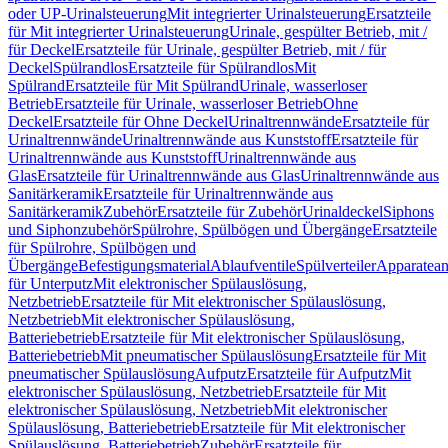
oder UP-Urinalsteuerung
Mit integrierter Urinalsteuerung
Ersatzteile
für Mit integrierter Urinalsteuerung
Urinale, gespülter Betrieb, mit /
für Deckel
Ersatzteile für Urinale, gespülter Betrieb, mit / für
Deckel
Spülrandlos
Ersatzteile für Spülrandlos
Mit
Spülrand
Ersatzteile für Mit Spülrand
Urinale, wasserloser
Betrieb
Ersatzteile für Urinale, wasserloser Betrieb
Ohne
Deckel
Ersatzteile für Ohne Deckel
Urinaltrennwände
Ersatzteile für
Urinaltrennwände
Urinaltrennwände aus Kunststoff
Ersatzteile für
Urinaltrennwände aus Kunststoff
Urinaltrennwände aus
Glas
Ersatzteile für Urinaltrennwände aus Glas
Urinaltrennwände aus
Sanitärkeramik
Ersatzteile für Urinaltrennwände aus
Sanitärkeramik
Zubehör
Ersatzteile für Zubehör
Urinaldeckel
Siphons
und Siphonzubehör
Spülrohre, Spülbögen und Übergänge
Ersatzteile
für Spülrohre, Spülbögen und
Übergänge
Befestigungsmaterial
Ablaufventile
Spülverteiler
Apparatean
für Unterputz
Mit elektronischer Spülauslösung,
Netzbetrieb
Ersatzteile für Mit elektronischer Spülauslösung,
Netzbetrieb
Mit elektronischer Spülauslösung,
Batteriebetrieb
Ersatzteile für Mit elektronischer Spülauslösung,
Batteriebetrieb
Mit pneumatischer Spülauslösung
Ersatzteile für Mit
pneumatischer Spülauslösung
Aufputz
Ersatzteile für Aufputz
Mit
elektronischer Spülauslösung, Netzbetrieb
Ersatzteile für Mit
elektronischer Spülauslösung, Netzbetrieb
Mit elektronischer
Spülauslösung, Batteriebetrieb
Ersatzteile für Mit elektronischer
Spülauslösung, Batteriebetrieb
Zubehör
Ersatzteile für