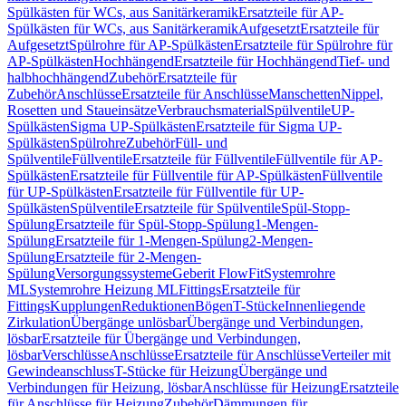
Spülkästen für WCs, aus Sanitärkeramik
Ersatzteile für AP-
Spülkästen für WCs, aus Sanitärkeramik
Aufgesetzt
Ersatzteile für
Aufgesetzt
Spülrohre für AP-Spülkästen
Ersatzteile für Spülrohre für
AP-Spülkästen
Hochhängend
Ersatzteile für Hochhängend
Tief- und
halbhochhängend
Zubehör
Ersatzteile für
Zubehör
Anschlüsse
Ersatzteile für Anschlüsse
Manschetten
Nippel,
Rosetten und Staueinsätze
Verbrauchsmaterial
Spülventile
UP-
Spülkästen
Sigma UP-Spülkästen
Ersatzteile für Sigma UP-
Spülkästen
Spülrohre
Zubehör
Füll- und
Spülventile
Füllventile
Ersatzteile für Füllventile
Füllventile für AP-
Spülkästen
Ersatzteile für Füllventile für AP-Spülkästen
Füllventile
für UP-Spülkästen
Ersatzteile für Füllventile für UP-
Spülkästen
Spülventile
Ersatzteile für Spülventile
Spül-Stopp-
Spülung
Ersatzteile für Spül-Stopp-Spülung
1-Mengen-
Spülung
Ersatzteile für 1-Mengen-Spülung
2-Mengen-
Spülung
Ersatzteile für 2-Mengen-
Spülung
Versorgungssysteme
Geberit FlowFit
Systemrohre
ML
Systemrohre Heizung ML
Fittings
Ersatzteile für
Fittings
Kupplungen
Reduktionen
Bögen
T-Stücke
Innenliegende
Zirkulation
Übergänge unlösbar
Übergänge und Verbindungen,
lösbar
Ersatzteile für Übergänge und Verbindungen,
lösbar
Verschlüsse
Anschlüsse
Ersatzteile für Anschlüsse
Verteiler mit
Gewindeanschluss
T-Stücke für Heizung
Übergänge und
Verbindungen für Heizung, lösbar
Anschlüsse für Heizung
Ersatzteile
für Anschlüsse für Heizung
Zubehör
Dämmungen für