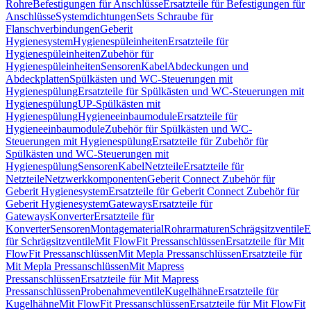
Rohre
Befestigungen für Anschlüsse
Ersatzteile für Befestigungen für
Anschlüsse
Systemdichtungen
Sets Schraube für
Flanschverbindungen
Geberit
Hygienesystem
Hygienespüleinheiten
Ersatzteile für
Hygienespüleinheiten
Zubehör für
Hygienespüleinheiten
Sensoren
Kabel
Abdeckungen und
Abdeckplatten
Spülkästen und WC-Steuerungen mit
Hygienespülung
Ersatzteile für Spülkästen und WC-Steuerungen mit
Hygienespülung
UP-Spülkästen mit
Hygienespülung
Hygieneeinbaumodule
Ersatzteile für
Hygieneeinbaumodule
Zubehör für Spülkästen und WC-
Steuerungen mit Hygienespülung
Ersatzteile für Zubehör für
Spülkästen und WC-Steuerungen mit
Hygienespülung
Sensoren
Kabel
Netzteile
Ersatzteile für
Netzteile
Netzwerkkomponenten
Geberit Connect Zubehör für
Geberit Hygienesystem
Ersatzteile für Geberit Connect Zubehör für
Geberit Hygienesystem
Gateways
Ersatzteile für
Gateways
Konverter
Ersatzteile für
Konverter
Sensoren
Montagematerial
Rohrarmaturen
Schrägsitzventile
E
für Schrägsitzventile
Mit FlowFit Pressanschlüssen
Ersatzteile für Mit
FlowFit Pressanschlüssen
Mit Mepla Pressanschlüssen
Ersatzteile für
Mit Mepla Pressanschlüssen
Mit Mapress
Pressanschlüssen
Ersatzteile für Mit Mapress
Pressanschlüssen
Probenahmeventile
Kugelhähne
Ersatzteile für
Kugelhähne
Mit FlowFit Pressanschlüssen
Ersatzteile für Mit FlowFit