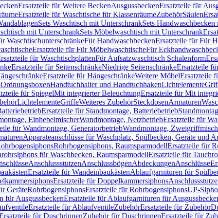
Becken
Ersatzteile für Weitere Becken
Ausgussbecken
Ersatzteile für Au
nräume
Ersatzteile für Waschtische für Klassenräume
Zubehör
Säulen
Ersa
andablagen
Sets Waschtisch mit Unterschrank
Sets Handwaschbecken 
aschtisch mit Unterschrank
Sets Möbelwaschtisch mit Unterschrank
Ersa
für Waschtischunterschränke
Für Handwaschbecken
Ersatzteile für Für
aschtische
Ersatzteile für Für Möbelwaschtische
Für Eckhandwaschbec
rsatzteile für Waschtischplatten
Für Aufsatzwaschtisch Schalenform
Ers
änke
Ersatzteile für Seitenschränke
Niedrige Seitenschränke
Ersatzteile f
ängeschränke
Ersatzteile für Hängeschränke
Weitere Möbel
Ersatzteile 
d Ordnungsboxen
Handtuchhalter und Handtuchhaken
Lichtelemente
Grif
tzteile für Spiegel
Mit integrierter Beleuchtung
Ersatzteile für Mit integr
behör
Lichtelemente
Griffe
Weiteres Zubehör
Steckdosen
Armaturen
Wasc
tteriebetrieb
Ersatzteile für Standmontage, Batteriebetrieb
Standmontage
dmontage, Einhebelmischer
Wandmontage, Netzbetrieb
Ersatzteile für W
teile für Wandmontage, Generatorbetrieb
Wandmontage, Zweigriffmisch
rmaturen
Apparateanschlüsse für Waschplatz, Spülbecken, Geräte und 
 Rohrbogensiphons
Rohrbogensiphons, Raumsparmodell
Ersatzteile für
rohrsiphons für Waschbecken, Raumsparmodell
Ersatzteile für Tauch
nschlüsse
Anschlussstutzen
Anschlussbögen
Abdeckungen
Anschlüsse
Er
aukästen
Ersatzteile für Wandeinbaukästen
Ablaufgarnituren für Spülb
elkammersiphons
Ersatzteile für Doppelkammersiphons
Anschlussstutz
für Geräte
Rohrbogensiphons
Ersatzteile für Rohrbogensiphons
UP-Sipho
en für Ausgussbecken
Ersatzteile für Ablaufgarnituren für Ausgussbecke
ufventile
Ersatzteile für Ablaufventile
Zubehör
Ersatzteile für Zubehör
D
Ersatzteile für Duschrinnen
Zubehör für Duschrinnen
Ersatzteile für Zu