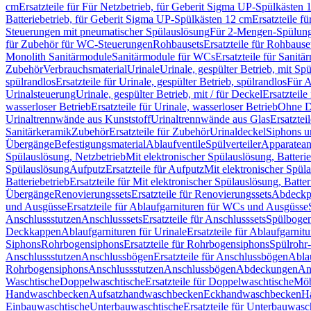
cm
Ersatzteile für Für Netzbetrieb, für Geberit Sigma UP-Spülkästen 
Batteriebetrieb, für Geberit Sigma UP-Spülkästen 12 cm
Ersatzteile f
Steuerungen mit pneumatischer Spülauslösung
Für 2-Mengen-Spülun
für Zubehör für WC-Steuerungen
Rohbausets
Ersatzteile für Rohbause
Monolith Sanitärmodule
Sanitärmodule für WCs
Ersatzteile für Sanit
Zubehör
Verbrauchsmaterial
Urinale
Urinale, gespülter Betrieb, mit Sp
spülrandlos
Ersatzteile für Urinale, gespülter Betrieb, spülrandlos
Für A
Urinalsteuerung
Urinale, gespülter Betrieb, mit / für Deckel
Ersatzteile
wasserloser Betrieb
Ersatzteile für Urinale, wasserloser Betrieb
Ohne D
Urinaltrennwände aus Kunststoff
Urinaltrennwände aus Glas
Ersatztei
Sanitärkeramik
Zubehör
Ersatzteile für Zubehör
Urinaldeckel
Siphons u
Übergänge
Befestigungsmaterial
Ablaufventile
Spülverteiler
Apparatean
Spülauslösung, Netzbetrieb
Mit elektronischer Spülauslösung, Batterie
Spülauslösung
Aufputz
Ersatzteile für Aufputz
Mit elektronischer Spül
Batteriebetrieb
Ersatzteile für Mit elektronischer Spülauslösung, Batter
Übergänge
Renovierungssets
Ersatzteile für Renovierungssets
Abdeckpl
und Ausgüsse
Ersatzteile für Ablaufgarnituren für WCs und Ausgüsse
Anschlussstutzen
Anschlusssets
Ersatzteile für Anschlusssets
Spülbogen
Deckkappen
Ablaufgarnituren für Urinale
Ersatzteile für Ablaufgarnitu
Siphons
Rohrbogensiphons
Ersatzteile für Rohrbogensiphons
Spülrohr
Anschlussstutzen
Anschlussbögen
Ersatzteile für Anschlussbögen
Ablau
Rohrbogensiphons
Anschlussstutzen
Anschlussbögen
Abdeckungen
An
Waschtische
Doppelwaschtische
Ersatzteile für Doppelwaschtische
Möb
Handwaschbecken
Aufsatzhandwaschbecken
Eckhandwaschbecken
H
Einbauwaschtische
Unterbauwaschtische
Ersatzteile für Unterbauwasc