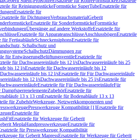
ial
Geberit Silent-Pro
Rohre
Ersatzteile für Rohre
Formstücke
Ersatzteile
zteile für Reinigungsstücke
Formstücke SuperTube
Ersatzteile für
ndungen
Ersatzteile für
Ersatzteile für Dichtungen
Verbrauchsmaterial
Geberit
nderformstücke
Ersatzteile für Sonderformstücke
Formstücke
ckverbindungen
Übergänge auf andere Werkstoffe
Ersatzteile für
schlüsse
Ersatzteile für Apparateanschlüsse
Anschlussbögen
Ersatzteile
e für Fertigabläufe
Schneckensiphons
Ersatzteile für
andschutz, Schallschutz und
rungssysteme
Schallschutz
Dämmungen zur
ile für Entwässerung
Belüftungsventile
Ersatzteile für
tzteile für Dachwassereinläufe bis 12 l/s
Dachwassereinläufe bis 25
fe bis 12 l/s
Ersatzteile für Dachwassereinläufe bis 12
Dachwassereinläufe bis 12 l/s
Ersatzteile für Für Dachwassereinläufe
ereinläufe bis 12 l/s
Dachwassereinläufe bis 25 l/s
Ersatzteile für
Dachwassereinläufe
Ersatzteile für Für Dachwassereinläufe
Für
für Dampfsperrenelemente
Zubehör
Ersatzteile für
nabläufe 13 x 13 cm
Ersatzteile für Bodenabläufe 13 x 13
teile für Zubehör
Werkzeuge, Netzwerkkomponenten und
presswerkzeuge
Presswerkzeuge Kompatibilität [1]
Ersatzteile für
kzeuge
Ersatzteile für
ushFit
Ersatzteile für Werkzeuge für Geberit
Geberit Mepla
Handpresswerkzeuge
Ersatzteile für
rsatzteile für Presswerkzeuge Kompatibilität
rkzeuge für Geberit Mapress
Ersatzteile für Werkzeuge für Geberit