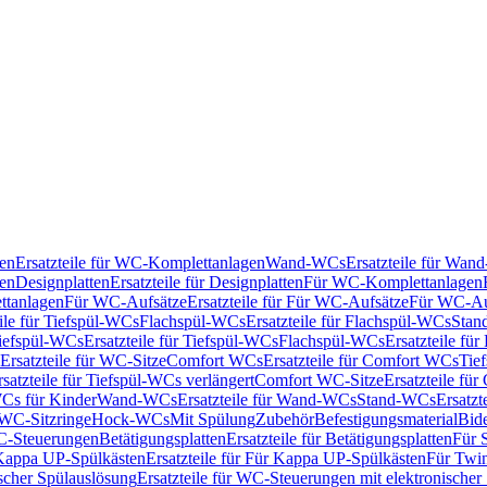
en
Ersatzteile für WC-Komplettanlagen
Wand-WCs
Ersatzteile für Wa
ken
Designplatten
Ersatzteile für Designplatten
Für WC-Komplettanlagen
tanlagen
Für WC-Aufsätze
Ersatzteile für Für WC-Aufsätze
Für WC-Au
eile für Tiefspül-WCs
Flachspül-WCs
Ersatzteile für Flachspül-WCs
Stan
iefspül-WCs
Ersatzteile für Tiefspül-WCs
Flachspül-WCs
Ersatzteile fü
Ersatzteile für WC-Sitze
Comfort WCs
Ersatzteile für Comfort WCs
Tie
rsatzteile für Tiefspül-WCs verlängert
Comfort WC-Sitze
Ersatzteile fü
WCs für Kinder
Wand-WCs
Ersatzteile für Wand-WCs
Stand-WCs
Ersatzt
r WC-Sitzringe
Hock-WCs
Mit Spülung
Zubehör
Befestigungsmaterial
Bide
C-Steuerungen
Betätigungsplatten
Ersatzteile für Betätigungsplatten
Für 
Kappa UP-Spülkästen
Ersatzteile für Für Kappa UP-Spülkästen
Für Twin
scher Spülauslösung
Ersatzteile für WC-Steuerungen mit elektronischer