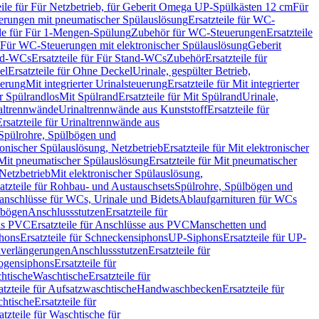
eile für Für Netzbetrieb, für Geberit Omega UP-Spülkästen 12 cm
Für
rungen mit pneumatischer Spülauslösung
Ersatzteile für WC-
ile für Für 1-Mengen-Spülung
Zubehör für WC-Steuerungen
Ersatzteile
ür Für WC-Steuerungen mit elektronischer Spülauslösung
Geberit
nd-WCs
Ersatzteile für Für Stand-WCs
Zubehör
Ersatzteile für
el
Ersatzteile für Ohne Deckel
Urinale, gespülter Betrieb,
uerung
Mit integrierter Urinalsteuerung
Ersatzteile für Mit integrierter
ür Spülrandlos
Mit Spülrand
Ersatzteile für Mit Spülrand
Urinale,
naltrennwände
Urinaltrennwände aus Kunststoff
Ersatzteile für
Ersatzteile für Urinaltrennwände aus
r Spülrohre, Spülbögen und
ronischer Spülauslösung, Netzbetrieb
Ersatzteile für Mit elektronischer
Mit pneumatischer Spülauslösung
Ersatzteile für Mit pneumatischer
 Netzbetrieb
Mit elektronischer Spülauslösung,
atzteile für Rohbau- und Austauschsets
Spülrohre, Spülbögen und
anschlüsse für WCs, Urinale und Bidets
Ablaufgarnituren für WCs
ssbögen
Anschlussstutzen
Ersatzteile für
us PVC
Ersatzteile für Anschlüsse aus PVC
Manschetten und
hons
Ersatzteile für Schneckensiphons
UP-Siphons
Ersatzteile für UP-
enverlängerungen
Anschlussstutzen
Ersatzteile für
ogensiphons
Ersatzteile für
htische
Waschtische
Ersatzteile für
atzteile für Aufsatzwaschtische
Handwaschbecken
Ersatzteile für
htische
Ersatzteile für
atzteile für Waschtische für