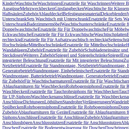
Kinder
Waschtische
Waschrinnen
Ersatzteile für Waschrinnen
Weitere 
Ausgüsse
Mehrzweckbecken
Gipsfangbecken
Waschtische für Klasse
Halbsäulen
Zubehör
Ablaufdeckel
Befestigungsmaterial
Dekorblenden
W
Unterschrank
Sets Waschtisch mit Unterschrank
Ersatzteile für Sets W
Unterschrank
Badezimmermöbel
Waschtischunterschränke
Ersatzteile 
Doppelwaschtische
Ersatzteile für Für Doppelwaschtische
Für Möbelw
Eckwaschtische
Ersatzteile für Für Eckwaschtische
Waschtischplatten
E
rechteckig
Ersatzteile für Für Aufsatzwaschtisch rechteckig
Seitenschr
Hochschränke
Mittelhochschränke
Ersatzteile für Mittelhochschränke
H
Wandablagen
Zubehör
Ersatzteile für Zubehör
Schubladeneinsätze un
Steckdosen
Weiteres Zubehör
Spiegel und Spiegelschränke
Spiegel
Ersa
integrierter Beleuchtung
Ersatzteile für Mit integrierter Beleuchtung
Zu
Netzbetrieb
Ersatzteile für Standmontage, Netzbetrieb
Standmontage, Ba
Generatorbetrieb
Standmontage, Einhebelmischer
Ersatzteile für Stan
Wandmontage, Batteriebetrieb
Wandmontage, Generatorbetrieb
Ersatz
für Zubehör
Für Waschtischarmaturen
Ersatzteile für Für Waschtischa
Ablaufgarnituren für Waschbecken
Rohrbogensiphons
Ersatzteile für
Waschbecken
Ersatzteile für Tauchrohrsiphons für Waschbecken
Tauch
für UP-Siphons
Waschbeckenanschlüsse
Ersatzteile für Waschbeckena
Anschlüsse
Dichtungen
Löthülsen
Standrohre
Verlängerungen
Wandeinb
Spülbecken
Rohrbogensiphons
Ersatzteile für Rohrbogensiphons
Dopp
Zubehör
Ablaufgarnituren für Geräte
Ersatzteile für Ablaufgarnituren 
Siphons
Anschlüsse
Ersatzteile für Anschlüsse
Zubehör
Ablaufgarnitur
Anschlussbögen
Anschlussstutzen
Ersatzteile für Anschlussstutzen
Abla
Duschen
Ersatzteile für Bodenentwässerung für Duschen
Duschrinnen