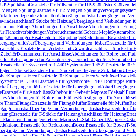
r UP-Spülkästen
Ersatzteile für Füllventile für UP-Spülkästen
Spülventile
-Mengen-Spülung
Ersatzteile für 2-Mengen-Spülung
Versorgungssyste
ücke
Innenliegende Zirkulation
Übergänge unlösbar
Übergänge und Verb
Gewindeanschluss
T-Stücke für Heizung
Übergänge und Verbindungen fü
hre und Fittings
Abdichtungen für Anschlüsse
Abdichtungen für Fitting
für Flanschverbindungen
Verbrauchsmaterial
Geberit Mepla
Systemrohr
tings
Kupplungen
Ersatzteile für Kupplungen
Reduktionen
Ersatzteile fü
Übergänge unlösbar
Übergänge und Verbindungen, lösbar
Ersatzteile fü
deanschluss
Ersatzteile für Verteiler mit Gewindeanschluss
T-Stücke für 
r Zubehör
Dämmungen für Anschlüsse
Abdichtungen für Rohre und Fitti
ile für Befestigungen für Anschlüsse
Systemdichtungen
Sets Schraube fü
1
Ersatzteile für Systemrohre 1.4401
Systemrohre 1.4521
Ersatzteile für
 Bögen
T-Stücke
Ersatzteile für T-Stücke
Innenliegende Zirkulation
Übergä
sbar
Kompensatoren
Ersatzteile für Kompensatoren
Verschlüsse
Ersatztei
Systemrohre 1.4401
Ersatzteile für Systemrohre 1.4401
Rohrnippel
Muff
ücke
Übergänge unlösbar
Ersatzteile für Übergänge unlösbar
Übergänge u
e
Ersatzteile für Anschlüsse
Zubehör für Geberit Mapress Edelstahl
Ersat
ings
Abdichtungen für Rohre und Fittings
Befestigungen für Anschlüsse
re Therm
Fittings
Ersatzteile für Fittings
Muffen
Ersatzteile für Muffen
Re
ergänge unlösbar
Übergänge und Verbindungen, lösbar
Ersatzteile für Ü
eizung
Ersatzteile für T-Stücke für Heizung
Anschlüsse für Heizung
Ersat
ür Flanschverbindungen
Geberit Mapress C-Stahl
Geberit Mapress C-Sta
eduktionen
Ersatzteile für Reduktionen
Bögen
Ersatzteile für Bögen
T-St
ergänge und Verbindungen, lösbar
Ersatzteile für Übergänge und Verb
eizung
Ersatzteile für T-Stücke für Heizung
Anschlüsse für Heizung
Ersat