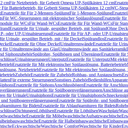
12 cm
Für Netzbetrieb, für Geberit Omega UP-Spülkästen 12 cm
Ersatzt
ür Für Batteriebetrieb, für Geberit Sigma UP-Spülkästen 12 cm
WC-Steue
g
Ersatzteile für Für 2-Mengen-Spülung
Für 1-Mengen-Spülung
Ersatzte
ts
Für WC-Steuerungen mit elektronischer Spülauslösung
Ersatzteile f
ärmodule für WCs
Für Wand-WCs
Ersatzteile für Für Wand-WCs
Für Sta
ülrand
Ersatzteile für Urinale, gespülter Betrieb, mit Spülrand
Ohne Deck
P- oder UP-Urinalsteuerung
Ersatzteile für Für AP- oder UP-Urinalste
 für Urinale, gespülter Betrieb, mit / für Deckel
Spülrandlos
Ersatzteile f
eckel
Ersatzteile für Ohne Deckel
Urinaltrennwände
Ersatzteile für Uri
le für Urinaltrennwände aus Glas
Urinaltrennwände aus Sanitärkeramik
nd Siphonzubehör
Spülrohre, Spülbögen und Übergänge
Ersatzteile fü
schlüsse
Urinalsteuerungen
Unterputz
Ersatzteile für Unterputz
Mit elekt
betrieb
Ersatzteile für Mit elektronischer Spülauslösung, Batteriebetrieb
auslösung, Netzbetrieb
Ersatzteile für Mit elektronischer Spülauslösung,
iebetrieb
Zubehör
Ersatzteile für Zubehör
Rohbau- und Austauschsets
Ers
atten
Für externe Steuerungen
Sonstiges Zubehör
Bedienhilfen
Apparate
Siphons
Ersatzteile für Siphons
Anschlussbögen
Ersatzteile für Anschlu
verlängerungen
Ersatzteile für Spülbogenverlängerungen
Anschlüsse a
ren für Urinale
Urinalsiphons
Ersatzteile für Urinalsiphons
Schneckensip
- und Spülbogenverlängerungen
Ersatzteile für Spülrohr- und Spülbog
fgarnituren für Bidets
Ersatzteile für Ablaufgarnituren für Bidets
Rohrb
schlüsse
Dichtungen
Löthülsen
Ersatzteile für Löthülsen
Waschplatz
Wasc
elwaschtische
Ersatzteile für Möbelwaschtische
Aufsatzwaschtische
Ers
albeinbauwaschtische
Ersatzteile für Halbeinbauwaschtische
Einbauwasc
htische
Eckwaschtische
Waschtische Comfort
Waschtische für Kinder
Ers