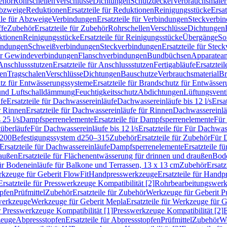
ehör
Rohrschellen
Verschlüsse
Dichtungen
Schutzdeckel
Verbrauchsmater
Abzweige
Reduktionen
Ersatzteile für Reduktionen
Reinigungsstücke
Ersat
ile für Abzweige
Verbindungen
Ersatzteile für Verbindungen
Steckverbi
ffe
Zubehör
Ersatzteile für Zubehör
Rohrschellen
Verschlüsse
Dichtungen
ktionen
Reinigungsstücke
Ersatzteile für Reinigungsstücke
Übergänge
So
bindungen
Schweißverbindungen
Steckverbindungen
Ersatzteile für Ste
für Gewindeverbindungen
Flanschverbindungen
Bundbüchsen
Apparatean
Anschlussstutzen
Ersatzteile für Anschlussstutzen
Fertigabläufe
Ersatzteil
len
Tragschalen
Verschlüsse
Dichtungen
Bauschutze
Verbrauchsmaterial
Br
tz für Entwässerungssysteme
Ersatzteile für Brandschutz für Entwässe
und Luftschalldämmung
Feuchtigkeitsschutz
Abdichtungen
Lüftungsvent
fe
Ersatzteile für Dachwassereinläufe
Dachwassereinläufe bis 12 l/s
Ersa
r Rinnen
Ersatzteile für Dachwassereinläufe für Rinnen
Dachwassereinläu
 25 l/s
Dampfsperrenelemente
Ersatzteile für Dampfsperrenelemente
Für 
tüberläufe
Für Dachwassereinläufe bis 12 l/s
Ersatzteile für Für Dachwass
–200
Befestigungssystem d250–315
Zubehör
Ersatzteile für Zubehör
Für 
Ersatzteile für Dachwassereinläufe
Dampfsperrenelemente
Ersatzteile 
raußen
Ersatzteile für Flächenentwässerung für drinnen und draußen
Bode
für Bodeneinläufe für Balkone und Terrassen, 13 x 13 cm
Zubehör
Ersatz
erkzeuge für Geberit FlowFit
Handpresswerkzeuge
Ersatzteile für Hand
Ersatzteile für Presswerkzeuge Kompatibilität [2]
Rohrbearbeitungswer
opfen
Prüfmittel
Zubehör
Ersatzteile für Zubehör
Werkzeuge für Geberit P
swerkzeuge
Werkzeuge für Geberit Mepla
Ersatzteile für Werkzeuge für 
ür Presswerkzeuge Kompatibilität [1]
Presswerkzeuge Kompatibilität [2]
E
zeuge
Abpressstopfen
Ersatzteile für Abpressstopfen
Prüfmittel
Zubehör
We