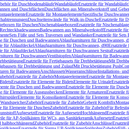
Zubehör für Duschbodenabläufe
Wandabläufe
Ersatzteile für Wandabläufe
wannen und Duschflächen
Duschflächen aus Mineralwerkstoff und Geberi
ntagelemente
Ersatzteile für Montagelemente
Spezifische Duschwanne
schabtrennungen
Duschseitenwände für Walk-in-Dusche
Ersatzteile für
lageboxen für Duschen
Nischenablageboxen
Ersatzteile für Nischenabla
ür Rechteckbadewannen
Badewannen aus Mineralwerkstoff
Ersatzteile f
mente
Sets Füße und Sets Traversen und Wandanker
Ersatzteile für Set
se für Duschen und Badewannen
Ablaufgarnituren für Duschwannen, 
ile für Ablaufdeckel
Ablaufgarnituren für Duschwannen, d90
Ersatzteil
ile für Ablaufdeckel
Ablaufgarnituren für Duschwannen Sestra
Ersatztei
rnituren für Duschwannen
Ventilstopfen
Ablaufgarnituren für Badewann
rehbetätigung
Ersatzteile für Fertigbausets für Drehbetätigung
Mit Drehbe
rtigbausets für Drehbetätigung und Zulauf
Mit Druckbetätigung PushCon
ituren für Badewannen
Anschlusssets
Wasseranschlüsse
Installations- un
ubehör
Ersatzteile für Zubehör
Montageelemente
Ersatzteile für Montag
Bidets
Ersatzteile für Elemente für Bidets
Elemente für Urinale
Ersatztei
mente für Duschen und Badewannen
Ersatzteile für Elemente für Dus
ile für Elemente für Ausgussbecken
Elemente für Armaturen
Ersatzteile 
hirrspüler
Elemente für Konsollasten
Ersatzteile für Elemente für Konso
r Wandspeicher
Zubehör
Ersatzteile für Zubehör
Geberit Kombifix
Montag
le für Elemente für Duschen
Zubehör
Ersatzteile für Zubehör
Für Befesti
unststoff
Aufgesetzt
Ersatzteile für Aufgesetzt
Hochhängend
Ersatzteile
eile für AP-Spülkästen für WCs, aus Sanitärkeramik
Aufgesetzt
Ersatztei
nd halbhochhängend
Zubehör
Ersatzteile für Zubehör
Anschlüsse
Ersatztei
pülkästen
Ersatzteile für Sigma UP-Spülkästen
Spülrohre
Zubehör
Füll- 