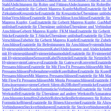
Stahl
Abdichtungen für Rohre und Fittings
Abdeckungen für Rohre
Be
Kupfer
Ersatzteile für Geberit Mapress Kupfer
Muffen
Ersatzteile für 
Zirkulation
Kreuzstücke
Ersatzteile für Kreuzstücke
Übergänge unlösba
lösbar
Verschlüsse
Ersatzteile für Verschlüsse
Anschlüsse
Ersatzteile fü
Mapress Kupfer, Gas
Ersatzteile für Geberit Mapress Kupfer, Gas
Muf
unlösbar
Ersatzteile für Übergänge unlösbar
Übergänge und Verbindun
Anschlüsse
Geberit Mapress Kupfer, FKM blau
Ersatzteile für Geber
Stücke
Ersatzteile für T-Stücke
Übergänge unlösbar
Ersatzteile für Üb
Verschlüsse
Zubehör für Geberit Mapress Kupfer
Ersatzteile für Zube
Anschlüsse
Ersatzteile für Befestigungen für Anschlüsse
Systemdichtu
Hygienespüleinheiten
Sensoren
Kabel
Abdeckungen und Abdeckplatte
mit Hygienespülung
Hygieneeinbaumodule
Ersatzteile für Hygieneei
mit Hygienespülung
Sensoren
Kabel
Netzteile
Ersatzteile für Netzteile
N
Hygienesystem
Gateways
Ersatzteile für Gateways
Konverter
Ersatzteil
Pressanschlüssen
Ersatzteile für Mit FlowFit Pressanschlüssen
Mit Mep
Pressanschlüssen
Probenahmeventile
Kugelhähne
Ersatzteile für Kuge
Pressanschlüssen
Mit Mapress Pressanschlüssen
Ersatzteile für Mit Ma
Mit FlowFit Pressanschlüssen
Mit Mepla Pressanschlüssen
Ersatzteile
Entwässerungssysteme
Geberit Silent-db20
Rohre
Formstücke
Ersatztei
SuperTube
Bögen
Sonderformstücke
Verbindungen
Ersatzteile für Ver
Werkstoffe
Ersatzteile für Übergänge auf andere Werkstoffe
Apparatea
Anschlusssteckmuffen
Zubehör
Rohrschellen
Befestigungen für Rohrsc
Formstücke
Bögen
Ersatzteile für Bögen
Abzweige
Ersatzteile für Abz
Verbindungen
Steckverbindungen
Ersatzteile für Steckverbindungen
Kr