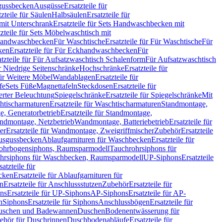
sgussbecken
Ausgüsse
Ersatzteile für
tzteile für Säulen
Halbsäulen
Ersatzteile für
mit Unterschrank
Ersatzteile für Sets Handwaschbecken mit
tzteile für Sets Möbelwaschtisch mit
 Handwaschbecken
Für Waschtische
Ersatzteile für Für Waschtische
Für
ken
Ersatzteile für Für Eckhandwaschbecken
Für
atzteile für Für Aufsatzwaschtisch Schalenform
Für Aufsatzwaschtisch
ür Niedrige Seitenschränke
Hochschränke
Ersatzteile für
für Weitere Möbel
Wandablagen
Ersatzteile für
fe
Sets Füße
Magnettafeln
Steckdosen
Ersatzteile für
ierter Beleuchtung
Spiegelschränke
Ersatzteile für Spiegelschränke
Mit
htischarmaturen
Ersatzteile für Waschtischarmaturen
Standmontage,
, Generatorbetrieb
Ersatzteile für Standmontage,
andmontage, Netzbetrieb
Wandmontage, Batteriebetrieb
Ersatzteile für
er
Ersatzteile für Wandmontage, Zweigriffmischer
Zubehör
Ersatzteile
Ausgussbecken
Ablaufgarnituren für Waschbecken
Ersatzteile für
 Rohrbogensiphons, Raumsparmodell
Tauchrohrsiphons für
rohrsiphons für Waschbecken, Raumsparmodell
UP-Siphons
Ersatzteile
satzteile für
ecken
Ersatzteile für Ablaufgarnituren für
en
Ersatzteile für Anschlussstutzen
Zubehör
Ersatzteile für
ns
Ersatzteile für UP-Siphons
AP-Siphons
Ersatzteile für AP-
n
Siphons
Ersatzteile für Siphons
Anschlussbögen
Ersatzteile für
uschen und Badewannen
Duschen
Bodenentwässerung für
behör für Duschrinnen
Duschbodenabläufe
Ersatzteile für