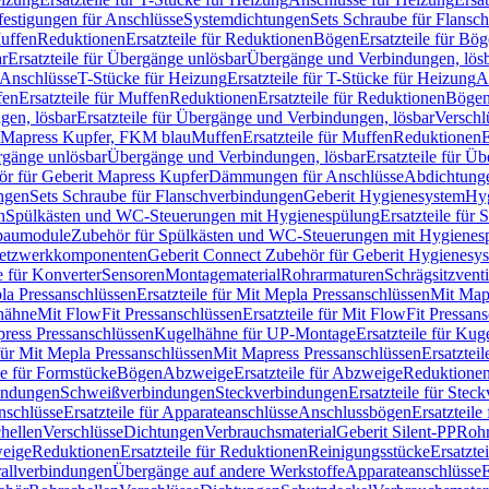
festigungen für Anschlüsse
Systemdichtungen
Sets Schraube für Flansc
Muffen
Reduktionen
Ersatzteile für Reduktionen
Bögen
Ersatzteile für Bö
r
Ersatzteile für Übergänge unlösbar
Übergänge und Verbindungen, lös
r Anschlüsse
T-Stücke für Heizung
Ersatzteile für T-Stücke für Heizung
A
fen
Ersatzteile für Muffen
Reduktionen
Ersatzteile für Reduktionen
Böge
gen, lösbar
Ersatzteile für Übergänge und Verbindungen, lösbar
Verschl
it Mapress Kupfer, FKM blau
Muffen
Ersatzteile für Muffen
Reduktionen
E
ergänge unlösbar
Übergänge und Verbindungen, lösbar
Ersatzteile für Ü
hör für Geberit Mapress Kupfer
Dämmungen für Anschlüsse
Abdichtunge
ngen
Sets Schraube für Flanschverbindungen
Geberit Hygienesystem
Hyg
n
Spülkästen und WC-Steuerungen mit Hygienespülung
Ersatzteile fü
nbaumodule
Zubehör für Spülkästen und WC-Steuerungen mit Hygienes
etzwerkkomponenten
Geberit Connect Zubehör für Geberit Hygienesy
e für Konverter
Sensoren
Montagematerial
Rohrarmaturen
Schrägsitzventi
la Pressanschlüssen
Ersatzteile für Mit Mepla Pressanschlüssen
Mit Map
lhähne
Mit FlowFit Pressanschlüssen
Ersatzteile für Mit FlowFit Pressan
press Pressanschlüssen
Kugelhähne für UP-Montage
Ersatzteile für Ku
 für Mit Mepla Pressanschlüssen
Mit Mapress Pressanschlüssen
Ersatztei
le für Formstücke
Bögen
Abzweige
Ersatzteile für Abzweige
Reduktione
bindungen
Schweißverbindungen
Steckverbindungen
Ersatzteile für Ste
nschlüsse
Ersatzteile für Apparateanschlüsse
Anschlussbögen
Ersatzteil
hellen
Verschlüsse
Dichtungen
Verbrauchsmaterial
Geberit Silent-PP
Roh
weige
Reduktionen
Ersatzteile für Reduktionen
Reinigungsstücke
Ersatzte
allverbindungen
Übergänge auf andere Werkstoffe
Apparateanschlüsse
E