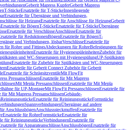
hverbindungen
Geberit Mapress Kupfer
Geberit Mapress
gen
T-Stücke
Ersatzteile für T-Stücke
Innenliegende
bar
Ersatzteile für Übergänge und Verbindungen,
nschlüsse für Heizung
Ersatzteile für Anschlüsse für Heizung
Geberit
n
Ersatzteile für Bögen
T-Stücke
Ersatzteile für T-Stücke
Übergänge
üsse
Ersatzteile für Verschlüsse
Anschlüsse
Ersatzteile für
rsatzteile für Reduktionen
Bögen
Ersatzteile für Bögen
T-
bergänge und Verbindungen, lösbar
Verschlüsse
Ersatzteile für
n für Rohre und Fittings
Abdeckungen für Rohre
Befestigungen für
ienespüleinheiten
Ersatzteile für Hygienespüleinheiten
Zubehör für
r Spülkästen und WC-Steuerungen mit Hygienespülung
UP-Spülkästen
pülung
Ersatzteile für Zubehör für Spülkästen und WC-Steuerungen
stem
Ersatzteile für Geberit Connect Zubehör für Geberit
le
Ersatzteile für Schrägsitzventile
Mit FlowFit
ress Pressanschlüssen
Ersatzteile für Mit Mapress
schlüssen
Mit Mepla Pressanschlüssen
Ersatzteile für Mit Mepla
gelhähne für UP-Montage
Mit FlowFit Pressanschlüssen
Ersatzteile für
le für Mit Mapress Pressanschlüssen
Gebäude-
n
Reinigungsstücke
Ersatzteile für Reinigungsstücke
Formstücke
ckverbindungen
Spannverbindungen
Übergänge auf andere
e für Anschlussbögen
Anschlusssteckmuffen
Ersatzteile für
re
Ersatzteile für Rohre
Formstücke
Ersatzteile für
ile für Reinigungsstücke
Verbindungen
Ersatzteile für
rsatzteile für Apparateanschlüsse
Anschlussbögen
Ersatzteile für