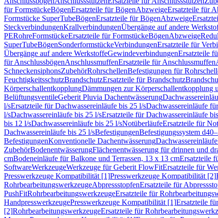
Anschlussbögen
Anschlussstutzen
Ersatzteile für Anschlussstutzen
Zub
für Formstücke
Bögen
Ersatzteile für Bögen
Abzweige
Ersatzteile für 
Formstücke SuperTube
Bögen
Ersatzteile für Bögen
Abzweige
Ersatzte
Steckverbindungen
Krallverbindungen
Übergänge auf andere Werksto
PE
Rohre
Formstücke
Ersatzteile für Formstücke
Bögen
Abzweige
Redu
SuperTube
Bögen
Sonderformstücke
Verbindungen
Ersatzteile für Ver
Übergänge auf andere Werkstoffe
Gewindeverbindungen
Ersatzteile 
für Anschlussbögen
Anschlussmuffen
Ersatzteile für Anschlussmuffen
Schneckensiphons
Zubehör
Rohrschellen
Befestigungen für Rohrschel
Feuchtigkeitsschutz
Brandschutz
Ersatzteile für Brandschutz
Brandschu
Körperschallentkopplung
Dämmungen zur Körperschallentkopplung 
Belüftungsventile
Geberit Pluvia Dachentwässerung
Dachwassereinläu
l/s
Ersatzteile für Dachwassereinläufe bis 25 l/s
Dachwassereinläufe fü
l/s
Dachwassereinläufe bis 25 l/s
Ersatzteile für Dachwassereinläufe bis
bis 12 l/s
Dachwassereinläufe bis 25 l/s
Notüberläufe
Ersatzteile für No
Dachwassereinläufe bis 25 l/s
Befestigungen
Befestigungssystem d40
Befestigungen
Konventionelle Dachentwässerung
Dachwassereinläufe
Zubehör
Bodenentwässerung
Flächenentwässerung für drinnen und d
cm
Bodeneinläufe für Balkone und Terrassen, 13 x 13 cm
Ersatzteile 
Software
Werkzeuge
Werkzeuge für Geberit FlowFit
Ersatzteile für W
Presswerkzeuge Kompatibilität [1]
Presswerkzeuge Kompatibilität [2]
Rohrbearbeitungswerkzeuge
Abpressstopfen
Ersatzteile für Abpressst
PushFit
Rohrbearbeitungswerkzeuge
Ersatzteile für Rohrbearbeitung
Handpresswerkzeuge
Presswerkzeuge Kompatibilität [1]
Ersatzteile f
[2]
Rohrbearbeitungswerkzeuge
Ersatzteile für Rohrbearbeitungswerk