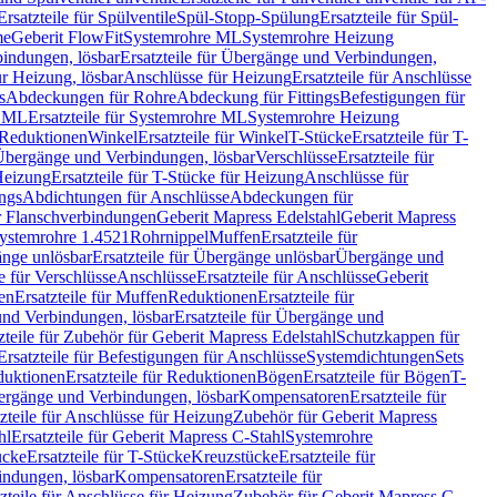
Ersatzteile für Spülventile
Spül-Stopp-Spülung
Ersatzteile für Spül-
me
Geberit FlowFit
Systemrohre ML
Systemrohre Heizung
indungen, lösbar
Ersatzteile für Übergänge und Verbindungen,
r Heizung, lösbar
Anschlüsse für Heizung
Ersatzteile für Anschlüsse
s
Abdeckungen für Rohre
Abdeckung für Fittings
Befestigungen für
e ML
Ersatzteile für Systemrohre ML
Systemrohre Heizung
r Reduktionen
Winkel
Ersatzteile für Winkel
T-Stücke
Ersatzteile für T-
r Übergänge und Verbindungen, lösbar
Verschlüsse
Ersatzteile für
Heizung
Ersatzteile für T-Stücke für Heizung
Anschlüsse für
ngs
Abdichtungen für Anschlüsse
Abdeckungen für
r Flanschverbindungen
Geberit Mapress Edelstahl
Geberit Mapress
 Systemrohre 1.4521
Rohrnippel
Muffen
Ersatzteile für
nge unlösbar
Ersatzteile für Übergänge unlösbar
Übergänge und
le für Verschlüsse
Anschlüsse
Ersatzteile für Anschlüsse
Geberit
en
Ersatzteile für Muffen
Reduktionen
Ersatzteile für
nd Verbindungen, lösbar
Ersatzteile für Übergänge und
zteile für Zubehör für Geberit Mapress Edelstahl
Schutzkappen für
Ersatzteile für Befestigungen für Anschlüsse
Systemdichtungen
Sets
duktionen
Ersatzteile für Reduktionen
Bögen
Ersatzteile für Bögen
T-
bergänge und Verbindungen, lösbar
Kompensatoren
Ersatzteile für
zteile für Anschlüsse für Heizung
Zubehör für Geberit Mapress
hl
Ersatzteile für Geberit Mapress C-Stahl
Systemrohre
ücke
Ersatzteile für T-Stücke
Kreuzstücke
Ersatzteile für
indungen, lösbar
Kompensatoren
Ersatzteile für
zteile für Anschlüsse für Heizung
Zubehör für Geberit Mapress C-