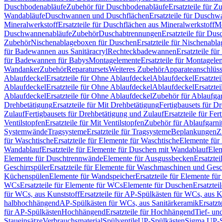
Duschbodenabläufe
Zubehör für Duschbodenabläufe
Ersatzteile für 
Wandabläufe
Duschwannen und Duschflächen
Ersatzteile für Dusch
Mineralwerkstoff
Ersatzteile für Duschflächen aus Mineralwerkstoff
Mo
Duschwannenabläufe
Zubehör
Duschabtrennungen
Ersatzteile für Du
Zubehör
Nischenablageboxen für Duschen
Ersatzteile für Nischenab
für Badewannen aus Sanitäracryl
Rechteckbadewannen
Ersatzteile f
für Badewannen für Babys
Montagelemente
Ersatzteile für Montagele
Wandanker
Zubehör
Reparatursets
Weiteres Zubehör
Apparateanschlüs
Ablaufdeckel
Ersatzteile für Ohne Ablaufdeckel
Ablaufdeckel
Ersatzte
Ablaufdeckel
Ersatzteile für Ohne Ablaufdeckel
Ablaufdeckel
Ersatzte
Ablaufdeckel
Ersatzteile für Ohne Ablaufdeckel
Zubehör für Ablaufga
Drehbetätigung
Ersatzteile für Mit Drehbetätigung
Fertigbausets für D
Zulauf
Fertigbausets für Drehbetätigung und Zulauf
Ersatzteile für Fe
Ventilstopfen
Ersatzteile für Mit Ventilstopfen
Zubehör für Ablaufgarn
Systemwände
Tragsysteme
Ersatzteile für Tragsysteme
Beplankungen
Z
für Waschtische
Ersatzteile für Elemente für Waschtische
Elemente für 
Wandablauf
Ersatzteile für Elemente für Duschen mit Wandablauf
Ele
Elemente für Duschtrennwände
Elemente für Ausgussbecken
Ersatzte
Geschirrspüler
Ersatzteile für Elemente für Waschmaschinen und Gesc
Küchenspülen
Elemente für Wandspeicher
Ersatzteile für Elemente fü
WCs
Ersatzteile für Elemente für WCs
Elemente für Duschen
Ersatztei
für WCs, aus Kunststoff
Ersatzteile für AP-Spülkästen für WCs, aus K
halbhochhängend
AP-Spülkästen für WCs, aus Sanitärkeramik
Ersatzt
für AP-Spülkästen
Hochhängend
Ersatzteile für Hochhängend
Tief- u
Staueinsätze
Verbrauchsmaterial
Spülventile
UP-Spülkästen
Sigma UP-S