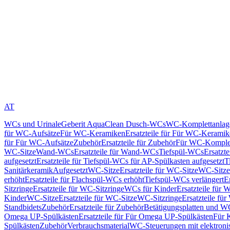
AT
WCs und Urinale
Geberit AquaClean Dusch-WCs
WC-Komplettanlag
für WC-Aufsätze
Für WC-Keramiken
Ersatzteile für Für WC-Kerami
für Für WC-Aufsätze
Zubehör
Ersatzteile für Zubehör
Für WC-Komplet
WC-Sitze
Wand-WCs
Ersatzteile für Wand-WCs
Tiefspül-WCs
Ersatzt
aufgesetzt
Ersatzteile für Tiefspül-WCs für AP-Spülkasten aufgesetzt
T
Sanitärkeramik
Aufgesetzt
WC-Sitze
Ersatzteile für WC-Sitze
WC-Sitze
erhöht
Ersatzteile für Flachspül-WCs erhöht
Tiefspül-WCs verlängert
E
Sitzringe
Ersatzteile für WC-Sitzringe
WCs für Kinder
Ersatzteile für 
Kinder
WC-Sitze
Ersatzteile für WC-Sitze
WC-Sitzringe
Ersatzteile fü
Standbidets
Zubehör
Ersatzteile für Zubehör
Betätigungsplatten und W
Omega UP-Spülkästen
Ersatzteile für Für Omega UP-Spülkästen
Für 
Spülkästen
Zubehör
Verbrauchsmaterial
WC-Steuerungen mit elektroni