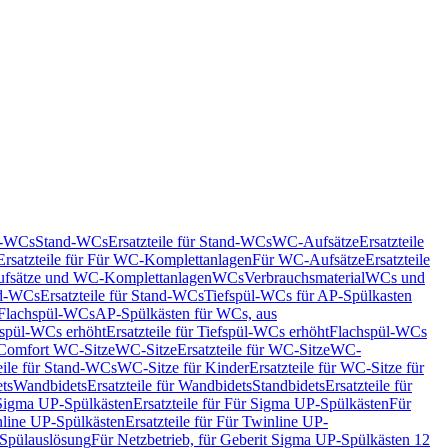
nd-WCs
Stand-WCs
Ersatzteile für Stand-WCs
WC-Aufsätze
Ersatzteile
Ersatzteile für Für WC-Komplettanlagen
Für WC-Aufsätze
Ersatzteile
fsätze und WC-Komplettanlagen
WCs
Verbrauchsmaterial
WCs und
d-WCs
Ersatzteile für Stand-WCs
Tiefspül-WCs für AP-Spülkasten
r Flachspül-WCs
AP-Spülkästen für WCs, aus
fspül-WCs erhöht
Ersatzteile für Tiefspül-WCs erhöht
Flachspül-WCs
r Comfort WC-Sitze
WC-Sitze
Ersatzteile für WC-Sitze
WC-
eile für Stand-WCs
WC-Sitze für Kinder
Ersatzteile für WC-Sitze für
ts
Wandbidets
Ersatzteile für Wandbidets
Standbidets
Ersatzteile für
Sigma UP-Spülkästen
Ersatzteile für Für Sigma UP-Spülkästen
Für
line UP-Spülkästen
Ersatzteile für Für Twinline UP-
 Spülauslösung
Für Netzbetrieb, für Geberit Sigma UP-Spülkästen 12