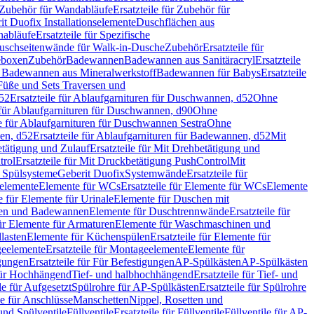
Zubehör für Wandabläufe
Ersatzteile für Zubehör für
t Duofix Installationselemente
Duschflächen aus
nabläufe
Ersatzteile für Spezifische
 Duschseitenwände für Walk-in-Dusche
Zubehör
Ersatzteile für
geboxen
Zubehör
Badewannen
Badewannen aus Sanitäracryl
Ersatzteile
ür Badewannen aus Mineralwerkstoff
Badewannen für Babys
Ersatzteile
s Füße und Sets Traversen und
d52
Ersatzteile für Ablaufgarnituren für Duschwannen, d52
Ohne
e für Ablaufgarnituren für Duschwannen, d90
Ohne
le für Ablaufgarnituren für Duschwannen Sestra
Ohne
en, d52
Ersatzteile für Ablaufgarnituren für Badewannen, d52
Mit
tätigung und Zulauf
Ersatzteile für Mit Drehbetätigung und
trol
Ersatzteile für Mit Druckbetätigung PushControl
Mit
d Spülsysteme
Geberit Duofix
Systemwände
Ersatzteile für
eelemente
Elemente für WCs
Ersatzteile für Elemente für WCs
Elemente
le für Elemente für Urinale
Elemente für Duschen mit
chen und Badewannen
Elemente für Duschtrennwände
Ersatzteile für
für Elemente für Armaturen
Elemente für Waschmaschinen und
llasten
Elemente für Küchenspülen
Ersatzteile für Elemente für
eelemente
Ersatzteile für Montageelemente
Elemente für
gungen
Ersatzteile für Für Befestigungen
AP-Spülkästen
AP-Spülkästen
 für Hochhängend
Tief- und halbhochhängend
Ersatzteile für Tief- und
le für Aufgesetzt
Spülrohre für AP-Spülkästen
Ersatzteile für Spülrohre
le für Anschlüsse
Manschetten
Nippel, Rosetten und
und Spülventile
Füllventile
Ersatzteile für Füllventile
Füllventile für AP-