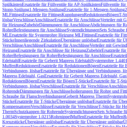
Spülkästen
Ersatzteile für Füllventile für AP-Spülkästen
Füllventile fü
Stopp-Spülung
1-Mengen-Spülung
Ersatzteile für 1-Mengen-Spülung
2
ML
Fittings
Ersatzteile für Fittings
Kupplungen
Reduktionen
Bögen
T-St
lösbar
Verschlüsse
Anschlüsse
Ersatzteile für Anschlüsse
Verteiler mit 
für Heizung
Zubehör
Dämmungen für Anschlüsse
Abdichtungen für Ro
Rohre
Befestigungen für Anschlüsse
Systemdichtungen
Sets Schraube 
ML
Ersatzteile für Systemrohre Heizung ML
Fittings
Ersatzteile für Fit
Stücke
Innenliegende Zirkulation
Übergänge unlösbar
Ersatzteile für 
Verschlüsse
Anschlüsse
Ersatzteile für Anschlüsse
Verteiler mit Gewin
Heizung
Ersatzteile für Anschlüsse für Heizung
Zubehör
Ersatzteile fü
Rohre
Befestigungen für Rohre
Befestigungen für Anschlüsse
Ersatzte
Edelstahl
Ersatzteile für Geberit Mapress Edelstahl
Systemrohre 1.440
Muffen
Reduktionen
Ersatzteile für Reduktionen
Bögen
Ersatzteile für
Verbindungen, lösbar
Ersatzteile für Übergänge und Verbindungen, lö
Mapress Edelstahl, Gas
Ersatzteile für Geberit Mapress Edelstahl, Gas
Reduktionen
Bögen
Ersatzteile für Bögen
T-Stücke
Ersatzteile für T-St
Verbindungen, lösbar
Verschlüsse
Ersatzteile für Verschlüsse
Anschlüss
Rohrende
Dämmungen für Anschlüsse
Isolierungen für Rohre und Fitt
Schraube für Flanschverbindungen
Geberit Mapress Therm
Systemroh
Stücke
Ersatzteile für T-Stücke
Übergänge unlösbar
Ersatzteile für Üb
Kompensatoren
Verschlüsse
Ersatzteile für Verschlüsse
T-Stücke für H
Therm
Schutzkappen für Rohrende
Systemdichtungen
Sets Schraube f
1.0034
Systemrohre 1.0215
Rohrnippel
Muffen
Ersatzteile für Muffen
R
Kreuzstücke
Übergänge unlösbar
Ersatzteile für Übergänge unlösbar
Üb
Kompensatoren
Verschlüsse
Ersatzteile für Verschlüsse
T-Stücke für H