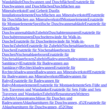
Wandabläufe
Duschwannen und Duschflächen
Ersatzteile für
Duschwannen und Duschflächen
Duschflächen aus
Mineralwerkstoff und Geberit Duofix
Installationselemente
Duschflächen aus Mineralwerkstoff
Ersatzteile
für Duschflächen aus Mineralwerkstoff
Montagelemente
Ersatzteile
für Montagelemente
Spezifische Duschwannenabläufe
Ersatzteile für
Spezifische
Duschwannenabläufe
Zubehör
Duschabtrennungen
Ersatzteile für
Duschabtrennungen
Duschseitenwände für Walk-in-
Dusche
Ersatzteile für Duschseitenwände für Walk-in-
Dusche
Zubehör
Ersatzteile für Zubehör
Nischenablageboxen für
Duschen
Ersatzteile für Nischenablageboxen für
Duschen
Nischenablageboxen
Ersatzteile für
Nischenablageboxen
Zubehör
Badewannen
Badewannen aus
Sanitäracryl
Ersatzteile für Badewannen aus
Sanitäracryl
Rechteckbadewannen
Ersatzteile für
Rechteckbadewannen
Badewannen aus Mineralwerkstoff
Ersatzteile
für Badewannen aus Mineralwerkstoff
Badewannen für
Babys
Ersatzteile für Badewannen für
Babys
Montagelemente
Ersatzteile für Montagelemente
Sets Füße und
Sets Traversen und Wandanker
Ersatzteile für Sets Füße und Sets
Traversen und Wandanker
Zubehör
Reparatursets
Weiteres
Zubehör
Apparateanschlüsse für Duschen und
Badewannen
Ablaufgarnituren für Duschwannen, d52
Ersatzteile für
Ablaufgarnituren für Duschwannen, d52
Ohne