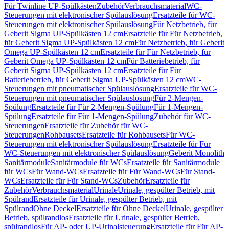
Für Twinline UP-Spülkästen
Zubehör
Verbrauchsmaterial
WC-
Steuerungen mit elektronischer Spülauslösung
Ersatzteile für WC-
Steuerungen mit elektronischer Spülauslösung
Für Netzbetrieb, für
Geberit Sigma UP-Spülkästen 12 cm
Ersatzteile für Für Netzbetrieb,
für Geberit Sigma UP-Spülkästen 12 cm
Für Netzbetrieb, für Geberit
Omega UP-Spülkästen 12 cm
Ersatzteile für Für Netzbetrieb, für
Geberit Omega UP-Spülkästen 12 cm
Für Batteriebetrieb, für
Geberit Sigma UP-Spülkästen 12 cm
Ersatzteile für Für
Batteriebetrieb, für Geberit Sigma UP-Spülkästen 12 cm
WC-
Steuerungen mit pneumatischer Spülauslösung
Ersatzteile für WC-
Steuerungen mit pneumatischer Spülauslösung
Für 2-Mengen-
Spülung
Ersatzteile für Für 2-Mengen-Spülung
Für 1-Mengen-
Spülung
Ersatzteile für Für 1-Mengen-Spülung
Zubehör für WC-
Steuerungen
Ersatzteile für Zubehör für WC-
Steuerungen
Rohbausets
Ersatzteile für Rohbausets
Für WC-
Steuerungen mit elektronischer Spülauslösung
Ersatzteile für Für
WC-Steuerungen mit elektronischer Spülauslösung
Geberit Monolith
Sanitärmodule
Sanitärmodule für WCs
Ersatzteile für Sanitärmodule
für WCs
Für Wand-WCs
Ersatzteile für Für Wand-WCs
Für Stand-
WCs
Ersatzteile für Für Stand-WCs
Zubehör
Ersatzteile für
Zubehör
Verbrauchsmaterial
Urinale
Urinale, gespülter Betrieb, mit
Spülrand
Ersatzteile für Urinale, gespülter Betrieb, mit
Spülrand
Ohne Deckel
Ersatzteile für Ohne Deckel
Urinale, gespülter
Betrieb, spülrandlos
Ersatzteile für Urinale, gespülter Betrieb,
spülrandlos
Für AP- oder UP-Urinalsteuerung
Ersatzteile für Für AP-