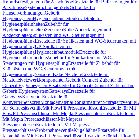
Rohre
Befestigungen für Anschlüsse
Ersatzteile für Befestigungen für
Anschlüsse
Systemdichtungen
Sets Schraube für
Flanschverbindungen
Geberit
Hygienesystem
Hygienespüleinheiten
Ersatzteile für
Hygienespüleinheiten
Zubehör für
Hygienespüleinheiten
Sensoren
Kabel
Abdeckungen und
Abdeckplatten
Spülkästen und WC-Steuerungen mit
Hygienespülung
Ersatzteile für Spülkästen und WC-Steuerungen mit
Hygienespülung
UP-Spülkästen mit
Hygienespülung
Hygieneeinbaumodule
Ersatzteile für
Hygieneeinbaumodule
Zubehör für Spülkästen und WC-
Steuerungen mit Hygienespülung
Ersatzteile für Zubehör für
Spülkästen und WC-Steuerungen mit
Hygienespülung
Sensoren
Kabel
Netzteile
Ersatzteile für
Netzteile
Netzwerkkomponenten
Geberit Connect Zubehör für
Geberit Hygienesystem
Ersatzteile für Geberit Connect Zubehör für
Geberit Hygienesystem
Gateways
Ersatzteile für
Gateways
Konverter
Ersatzteile für
Konverter
Sensoren
Montagematerial
Rohrarmaturen
Schrägsitzventile
E
für Schrägsitzventile
Mit FlowFit Pressanschlüssen
Ersatzteile für Mit
FlowFit Pressanschlüssen
Mit Mepla Pressanschlüssen
Ersatzteile für
Mit Mepla Pressanschlüssen
Mit Mapress
Pressanschlüssen
Ersatzteile für Mit Mapress
Pressanschlüssen
Probenahmeventile
Kugelhähne
Ersatzteile für
Kugelhähne
Mit FlowFit Pressanschlüssen
Ersatzteile für Mit FlowFit