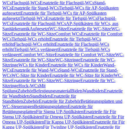
WCs
Flachspül-WCs
Ersatzteile für Flachspül-WCs
Stand-
WCs
Ersatzteile für Stand-WCs
Tiefspül-WCs für AP-Spülkasten
aufgesetzt
Ersatzteile für Tiefspül-WCs für AP-Spülkasten
aufgesetzt
Tiefspül-WCs
Ersatzteile für Tiefspül-WCs
Flachspül-
WCs
Ersatzteile für Flachspül-WCs
AP-Spülkästen für WCs, aus
Sanitärkeramik
Aufgesetzt
WC-Sitze
Ersatzteile für WC-Sitze
WC-
Sitze
Ersatzteile für WC-Sitze
Comfort WCs
Ersatzteile für Comfort
WCs
Tiefspül-WCs erhöht
Ersatzteile für Tiefspül-WCs
erhöht
Flachspül-WCs erhöht
Ersatzteile für Flachspül-WCs
erhöht
Tiefspül-WCs verlängert
Ersatzteile für Tiefspül-WCs
verlängert
Comfort WC-Sitze
Ersatzteile für Comfort WC-Sitze
WC-
Sitze
Ersatzteile für WC-Sitze
WC-Sitzringe
Ersatzteile für WC-
Sitzringe
WCs für Kinder
Ersatzteile für WCs für Kinder
Wand-
WCs
Ersatzteile für Wand-WCs
Stand-WCs
Ersatzteile für Stand-
WCs
WC-Sitze für Kinder
Ersatzteile für WC-Sitze für Kinder
WC-
Sitze
Ersatzteile für WC-Sitze
WC-Sitzringe
Ersatzteile für WC-
Sitzringe
Hock-WCs
Mit
Spülung
Zubehör
Befestigungsmaterial
Bidets
Wandbidets
Ersatzteile
für Wandbidets
Standbidets
Ersatzteile für
Standbidets
Zubehör
Ersatzteile für Zubehör
Betätigungsplatten und
WC-Steuerungen
Betätigungsplatten
Ersatzteile für
Betätigungsplatten
Für Sigma UP-Spülkästen
Ersatzteile für Für
Sigma UP-Spülkästen
Für Omega UP-Spülkästen
Ersatzteile für Für
Omega UP-Spülkästen
Für Kappa UP-Spülkästen
Ersatzteile für Für
Kappa UP-Spülkästen
Für Twinline UP-Spülkästen
Ersatzteile für