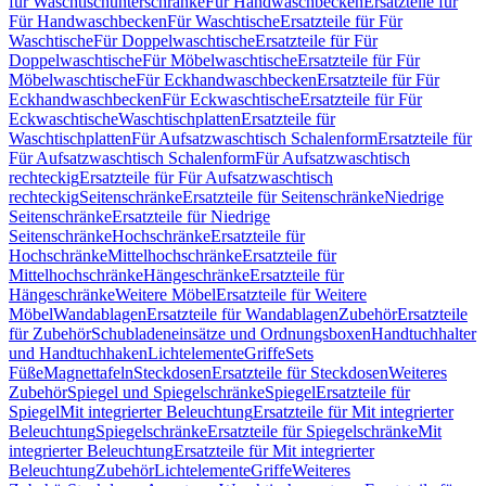
für Waschtischunterschränke
Für Handwaschbecken
Ersatzteile für
Für Handwaschbecken
Für Waschtische
Ersatzteile für Für
Waschtische
Für Doppelwaschtische
Ersatzteile für Für
Doppelwaschtische
Für Möbelwaschtische
Ersatzteile für Für
Möbelwaschtische
Für Eckhandwaschbecken
Ersatzteile für Für
Eckhandwaschbecken
Für Eckwaschtische
Ersatzteile für Für
Eckwaschtische
Waschtischplatten
Ersatzteile für
Waschtischplatten
Für Aufsatzwaschtisch Schalenform
Ersatzteile für
Für Aufsatzwaschtisch Schalenform
Für Aufsatzwaschtisch
rechteckig
Ersatzteile für Für Aufsatzwaschtisch
rechteckig
Seitenschränke
Ersatzteile für Seitenschränke
Niedrige
Seitenschränke
Ersatzteile für Niedrige
Seitenschränke
Hochschränke
Ersatzteile für
Hochschränke
Mittelhochschränke
Ersatzteile für
Mittelhochschränke
Hängeschränke
Ersatzteile für
Hängeschränke
Weitere Möbel
Ersatzteile für Weitere
Möbel
Wandablagen
Ersatzteile für Wandablagen
Zubehör
Ersatzteile
für Zubehör
Schubladeneinsätze und Ordnungsboxen
Handtuchhalter
und Handtuchhaken
Lichtelemente
Griffe
Sets
Füße
Magnettafeln
Steckdosen
Ersatzteile für Steckdosen
Weiteres
Zubehör
Spiegel und Spiegelschränke
Spiegel
Ersatzteile für
Spiegel
Mit integrierter Beleuchtung
Ersatzteile für Mit integrierter
Beleuchtung
Spiegelschränke
Ersatzteile für Spiegelschränke
Mit
integrierter Beleuchtung
Ersatzteile für Mit integrierter
Beleuchtung
Zubehör
Lichtelemente
Griffe
Weiteres