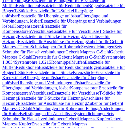
Therm
Fittings
Ersatzteile für Fittings
Muffen
Ersatzteile für
Muffen
Reduktionen
Ersatzteile für Reduktionen
Bögen
Ersatzteile für
Bögen
T-Stücke
Ersatzteile für T-Stücke
Übergänge
unlösbar
Ersatzteile für Übergänge unlösbar
Übergänge und
Verbindungen, lösbar
Ersatzteile für Übergänge und Verbindungen,
lösbar
Kompensatoren
Ersatzteile für
Kompensatoren
Verschlüsse
Ersatzteile für Verschlüsse
T-Stücke für
Heizung
Ersatzteile für T-Stücke für Heizung
Anschlüsse für
Heizung
Ersatzteile für Anschlüsse für Heizung
Zubehör für Geberit
Mapress Therm
Schutzkappen für Rohrende
Systemdichtungen
Sets
Schraube für Flanschverbindungen
Geberit Mapress C-Stahl
Geberit
Mapress C-Stahl
Ersatzteile für Geberit Mapress C-Stahl
Systemrohre
1.0034
Systemrohre 1.0215
Rohrnippel
Muffen
Ersatzteile für
Muffen
Reduktionen
Ersatzteile für Reduktionen
Bögen
Ersatzteile für
Bögen
T-Stücke
Ersatzteile für T-Stücke
Kreuzstücke
Ersatzteile für
Kreuzstücke
Übergänge unlösbar
Ersatzteile für Übergänge
unlösbar
Übergänge und Verbindungen, lösbar
Ersatzteile für
Übergänge und Verbindungen, lösbar
Kompensatoren
Ersatzteile für
Kompensatoren
Verschlüsse
Ersatzteile für Verschlüsse
T-Stücke für
Heizung
Ersatzteile für T-Stücke für Heizung
Anschlüsse für
Heizung
Ersatzteile für Anschlüsse für Heizung
Zubehör für Geberit
Mapress C-Stahl
Abdichtungen für Rohre und Fittings
Abdeckungen
für Rohre
Befestigungen für Anschlüsse
Systemdichtungen
Sets
Schraube für Flanschverbindungen
Geberit Mapress Kupfer
Geberit
Mapress Kupfer
Ersatzteile für Geberit Mapress