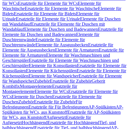
für WCs
Ersatzteile für Elemente für WCs
Elemente für
Waschtische
Ersatzteile für Elemente für Waschtische
Elemente für
Bidets
Ersatzteile für Elemente für Bidets
Elemente für
Urinale
Ersatzteile für Elemente für Urinale
Elemente für Duschen
mit Wandablauf
Ersatzteile für Elemente für Duschen mit
Wandablauf
Elemente für Duschen und Badewannen
Ersatzteile für
Elemente für Duschen und Badewannen
Elemente für
Duschtrennwände
Ersatzteile für Elemente für
Duschtrennwände
Elemente für Ausgussbecken
Ersatzteile für
Elemente für Ausgussbecken
Elemente für Armaturen
Ersatzteile für
Elemente für Armaturen
Elemente für Waschmaschinen und
Geschirrspüler
Ersatzteile für Elemente für Waschmaschinen und
Geschirrspüler
Elemente für Konsollasten
Ersatzteile für Elemente für
Konsollasten
Elemente für Küchenspülen
Ersatzteile für Elemente für
Küchenspülen
Elemente für Wandspeicher
Ersatzteile für Elemente
für Wandspeicher
Zubehör
Ersatzteile für Zubehör
Geberit
Kombifix
Montageelemente
Ersatzteile für
Montageelemente
Elemente für WCs
Ersatzteile für Elemente für
WCs
Elemente für Duschen
Ersatzteile für Elemente für
Duschen
Zubehör
Ersatzteile für Zubehör
Für
Befestigungen
Ersatzteile für Für Befestigungen
AP-Spülkästen
AP-
Spülkästen für WCs, aus Kunststoff
Ersatzteile für AP-Spülkästen
für WCs, aus Kunststoff
Aufgesetzt
Ersatzteile für
Aufgesetzt
Hochhängend
Ersatzteile für Hochhängend
Tief- und
halbhochhängend
Ersatzteile für Tief- und halbhochhängend
AP-