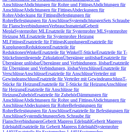
Anschlüsse
Abdichtungen für Rohre und Fittings
Abdichtungen für
Anschlüsse
Abdichtungen für Fittings
Abdeckungen für
Rohre
Abdeckung für Fittings
Befestigungen für
Rohre
Befestigungen für Anschlüsse
Systemdichtungen
Sets Schraube
für Flanschverbindungen
Verbrauchsmaterial
Geberit
Mepla
Systemrohre ML
Ersatzteile für Systemrohre ML
Systemrohre
Heizung ML
Ersatzteile für Systemrohre Heizung
ML
Fittings
Ersatzteile für Fittings
Kupplungen
Ersatzteile für
Kupplungen
Reduktionen
Ersatzteile für
Reduktionen
Winkel
Ersatzteile für Winkel
T-Stücke
Ersatzteile für T-
Stücke
Innenliegende Zirkulation
Übergänge unlösbar
Ersatzteile für
Übergänge unlösbar
Übergänge und Verbindungen, lösbar
Ersatzteile
für Übergänge und Verbindungen, lösbar
Verschlüsse
Ersatzteile für
Verschlüsse
Anschlüsse
Ersatzteile für Anschlüsse
Verteiler mit
Gewindeanschluss
Ersatzteile für Verteiler mit Gewindeanschluss
T-
Stücke für Heizung
Ersatzteile für T-Stücke für Heizung
Anschlüsse
für Heizung
Ersatzteile für Anschlüsse für
Heizung
Zubehör
Ersatzteile für Zubehör
Dämmungen für
Anschlüsse
Abdichtungen für Rohre und Fittings
Abdichtungen für
Anschlüsse
Abdeckungen für Rohre
Befestigungen für
Rohre
Befestigungen für Anschlüsse
Ersatzteile für Befestigungen für
Anschlüsse
Systemdichtungen
Sets Schraube für
Flanschverbindungen
Geberit Mapress Edelstahl
Geberit Mapress
Edelstahl
Ersatzteile für Geberit Mapress Edelstahl
Systemrohre
1.4401
Ersatzteile für Systemrohre 1.4401
Systemrohre