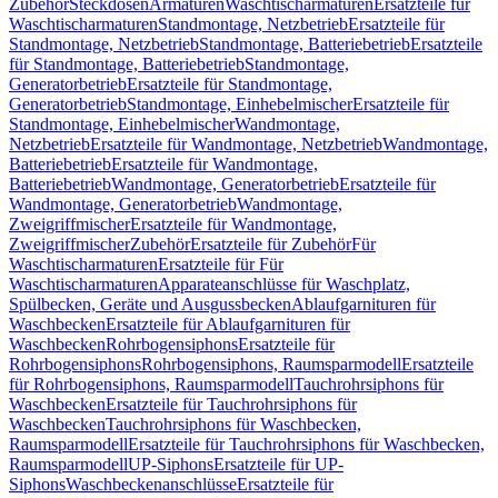
Zubehör
Steckdosen
Armaturen
Waschtischarmaturen
Ersatzteile für
Waschtischarmaturen
Standmontage, Netzbetrieb
Ersatzteile für
Standmontage, Netzbetrieb
Standmontage, Batteriebetrieb
Ersatzteile
für Standmontage, Batteriebetrieb
Standmontage,
Generatorbetrieb
Ersatzteile für Standmontage,
Generatorbetrieb
Standmontage, Einhebelmischer
Ersatzteile für
Standmontage, Einhebelmischer
Wandmontage,
Netzbetrieb
Ersatzteile für Wandmontage, Netzbetrieb
Wandmontage,
Batteriebetrieb
Ersatzteile für Wandmontage,
Batteriebetrieb
Wandmontage, Generatorbetrieb
Ersatzteile für
Wandmontage, Generatorbetrieb
Wandmontage,
Zweigriffmischer
Ersatzteile für Wandmontage,
Zweigriffmischer
Zubehör
Ersatzteile für Zubehör
Für
Waschtischarmaturen
Ersatzteile für Für
Waschtischarmaturen
Apparateanschlüsse für Waschplatz,
Spülbecken, Geräte und Ausgussbecken
Ablaufgarnituren für
Waschbecken
Ersatzteile für Ablaufgarnituren für
Waschbecken
Rohrbogensiphons
Ersatzteile für
Rohrbogensiphons
Rohrbogensiphons, Raumsparmodell
Ersatzteile
für Rohrbogensiphons, Raumsparmodell
Tauchrohrsiphons für
Waschbecken
Ersatzteile für Tauchrohrsiphons für
Waschbecken
Tauchrohrsiphons für Waschbecken,
Raumsparmodell
Ersatzteile für Tauchrohrsiphons für Waschbecken,
Raumsparmodell
UP-Siphons
Ersatzteile für UP-
Siphons
Waschbeckenanschlüsse
Ersatzteile für