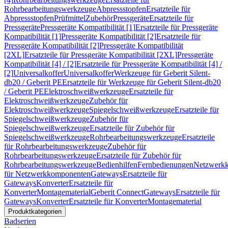
Rohrbearbeitungswerkzeuge
Abpressstopfen
Ersatzteile für
Abpressstopfen
Prüfmittel
Zubehör
Pressgeräte
Ersatzteile für
Pressgeräte
Pressgeräte Kompatibilität [1]
Ersatzteile für Pressgeräte
Kompatibilität [1]
Pressgeräte Kompatibilität [2]
Ersatzteile für
Pressgeräte Kompatibilität [2]
Pressgeräte Kompatibilität
[2XL]
Ersatzteile für Pressgeräte Kompatibilität [2XL]
Pressgeräte
Kompatibilität [4] / [2]
Ersatzteile für Pressgeräte Kompatibilität [4] /
[2]
Universalkoffer
Universalkoffer
Werkzeuge für Geberit Silent-
db20 / Geberit PE
Ersatzteile für Werkzeuge für Geberit Silent-db20
/ Geberit PE
Elektroschweißwerkzeuge
Ersatzteile für
Elektroschweißwerkzeuge
Zubehör für
Elektroschweißwerkzeuge
Spiegelschweißwerkzeuge
Ersatzteile für
Spiegelschweißwerkzeuge
Zubehör für
Spiegelschweißwerkzeuge
Ersatzteile für Zubehör für
Spiegelschweißwerkzeuge
Rohrbearbeitungswerkzeuge
Ersatzteile
für Rohrbearbeitungswerkzeuge
Zubehör für
Rohrbearbeitungswerkzeuge
Ersatzteile für Zubehör für
Rohrbearbeitungswerkzeuge
Bedienhilfen
Fernbedienungen
Netzwerk
für Netzwerkkomponenten
Gateways
Ersatzteile für
Gateways
Konverter
Ersatzteile für
Konverter
Montagematerial
Geberit Connect
Gateways
Ersatzteile für
Gateways
Konverter
Ersatzteile für Konverter
Montagematerial
Produktkategorien
Badserien