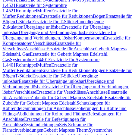
1.4521
Ersatzteile für Systemrohre
1.4521
Rohrnippel
Muffen
Ersatzteile für
Muffen
Reduktionen
Ersatzteile für Reduktionen
Bögen
Ersatzteile für
Bögen
T-Stücke
Ersatzteile für T-Stücke
Innenliegende
Zirkulation
Übergänge unlösbar
Ersatzteile für Übergänge
unlösbar
Übergänge und Verbindungen, lösbar
Ersatzteile für
Übergänge und Verbindungen, lösbar
Kompensatoren
Ersatzteile für
Kompensatoren
Verschlüsse
Ersatzteile für
Verschlüsse
Anschlüsse
Ersatzteile für Anschlüsse
Geberit Mapress
Edelstahl, Gas
Ersatzteile für Geberit Mapress Edelstahl,
Gas
Systemrohre 1.4401
Ersatzteile für Systemrohre
1.4401
Rohrnippel
Muffen
Ersatzteile für
Muffen
Reduktionen
Ersatzteile für Reduktionen
Bögen
Ersatzteile für
Bögen
T-Stücke
Ersatzteile für T-Stücke
Übergänge
unlösbar
Ersatzteile für Übergänge unlösbar
Übergänge und
Verbindungen, lösbar
Ersatzteile für Übergänge und Verbindungen,
lösbar
Verschlüsse
Ersatzteile für Verschlüsse
Anschlüsse
Ersatzteile
für Anschlüsse
Zubehör für Geberit Mapress Edelstahl
Ersatzteile für
Zubehör für Geberit Mapress Edelstahl
Schutzkappen für
Rohrende
Dämmungen für Anschlüsse
Isolierungen für Rohre und
Fittings
Abdichtungen für Rohre und Fittings
Befestigungen für
Anschlüsse
Ersatzteile für Befestigungen für
Anschlüsse
Systemdichtungen
Sets Schraube für
Flanschverbindungen
Geberit Mapress Therm
Systemrohre