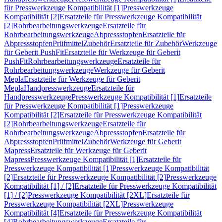
für Presswerkzeuge Kompatibilität [1]
Presswerkzeuge
Kompatibilität [2]
Ersatzteile für Presswerkzeuge Kompatibilität
[2]
Rohrbearbeitungswerkzeuge
Ersatzteile für
Rohrbearbeitungswerkzeuge
Abpressstopfen
Ersatzteile für
Abpressstopfen
Prüfmittel
Zubehör
Ersatzteile für Zubehör
Werkzeuge
für Geberit PushFit
Ersatzteile für Werkzeuge für Geberit
PushFit
Rohrbearbeitungswerkzeuge
Ersatzteile für
Rohrbearbeitungswerkzeuge
Werkzeuge für Geberit
Mepla
Ersatzteile für Werkzeuge für Geberit
Mepla
Handpresswerkzeuge
Ersatzteile für
Handpresswerkzeuge
Presswerkzeuge Kompatibilität [1]
Ersatzteile
für Presswerkzeuge Kompatibilität [1]
Presswerkzeuge
Kompatibilität [2]
Ersatzteile für Presswerkzeuge Kompatibilität
[2]
Rohrbearbeitungswerkzeuge
Ersatzteile für
Rohrbearbeitungswerkzeuge
Abpressstopfen
Ersatzteile für
Abpressstopfen
Prüfmittel
Zubehör
Werkzeuge für Geberit
Mapress
Ersatzteile für Werkzeuge für Geberit
Mapress
Presswerkzeuge Kompatibilität [1]
Ersatzteile für
Presswerkzeuge Kompatibilität [1]
Presswerkzeuge Kompatibilität
[2]
Ersatzteile für Presswerkzeuge Kompatibilität [2]
Presswerkzeuge
Kompatibilität [1] / [2]
Ersatzteile für Presswerkzeuge Kompatibilität
[1] / [2]
Presswerkzeuge Kompatibilität [2XL]
Ersatzteile für
Presswerkzeuge Kompatibilität [2XL]
Presswerkzeuge
Kompatibilität [4]
Ersatzteile für Presswerkzeuge Kompatibilität
[4]
Rohrbearbeitungswerkzeuge
Ersatzteile für