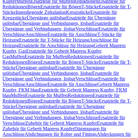
Kupfer
Muffen
Ersatzteile für Muffen
Reduktionen
Ersatzteile für
Reduktionen
Bögen
Ersatzteile für Bögen
T-Stücke
Ersatzteile für T-
Stücke
Innenliegende Zirkulation
Kreuzstücke
Ersatzteile für
Kreuzstücke
Übergänge unlösbar
Ersatzteile für Übergänge
unlösbar
Übergänge und Verbindungen, lösbar
Ersatzteile für
Übergänge und Verbindungen, lösbar
Verschlüsse
Ersatzteile für
Verschlüsse
Anschlüsse
Ersatzteile für Anschlüsse
T-Stücke für
Heizung
Ersatzteile für T-Stücke für Heizung
Anschlüsse für
Heizung
Ersatzteile für Anschlüsse für Heizung
Geberit Mapress
Kupfer, Gas
Ersatzteile für Geberit Mapress Kupfer,
Gas
Muffen
Ersatzteile für Muffen
Reduktionen
Ersatzteile für
Reduktionen
Bögen
Ersatzteile für Bögen
T-Stücke
Ersatzteile für T-
Stücke
Übergänge unlösbar
Ersatzteile für Übergänge
unlösbar
Übergänge und Verbindungen, lösbar
Ersatzteile für
Übergänge und Verbindungen, lösbar
Verschlüsse
Ersatzteile für
Verschlüsse
Anschlüsse
Ersatzteile für Anschlüsse
Geberit Mapress
Kupfer, FKM blau
Ersatzteile für Geberit Mapress Kupfer, FKM
blau
Muffen
Ersatzteile für Muffen
Reduktionen
Ersatzteile für
Reduktionen
Bögen
Ersatzteile für Bögen
T-Stücke
Ersatzteile für T-
Stücke
Übergänge unlösbar
Ersatzteile für Übergänge
unlösbar
Übergänge und Verbindungen, lösbar
Ersatzteile für
Übergänge und Verbindungen, lösbar
Verschlüsse
Ersatzteile für
Verschlüsse
Zubehör für Geberit Mapress Kupfer
Ersatzteile für
Zubehör für Geberit Mapress Kupfer
Dämmungen für
Anschlüsse
Abdichtungen für Rohre und Fittings
Abdeckungen für