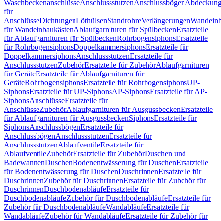
Waschbeckenanschlüsse
Anschlussstutzen
Anschlussbögen
Abdeckung
für
Anschlüsse
Dichtungen
Löthülsen
Standrohre
Verlängerungen
Wandeinb
für Wandeinbaukästen
Ablaufgarnituren für Spülbecken
Ersatzteile
für Ablaufgarnituren für Spülbecken
Rohrbogensiphons
Ersatzteile
für Rohrbogensiphons
Doppelkammersiphons
Ersatzteile für
Doppelkammersiphons
Anschlussstutzen
Ersatzteile für
Anschlussstutzen
Zubehör
Ersatzteile für Zubehör
Ablaufgarnituren
für Geräte
Ersatzteile für Ablaufgarnituren für
Geräte
Rohrbogensiphons
Ersatzteile für Rohrbogensiphons
UP-
Siphons
Ersatzteile für UP-Siphons
AP-Siphons
Ersatzteile für AP-
Siphons
Anschlüsse
Ersatzteile für
Anschlüsse
Zubehör
Ablaufgarnituren für Ausgussbecken
Ersatzteile
für Ablaufgarnituren für Ausgussbecken
Siphons
Ersatzteile für
Siphons
Anschlussbögen
Ersatzteile für
Anschlussbögen
Anschlussstutzen
Ersatzteile für
Anschlussstutzen
Ablaufventile
Ersatzteile für
Ablaufventile
Zubehör
Ersatzteile für Zubehör
Duschen und
Badewannen
Duschen
Bodenentwässerung für Duschen
Ersatzteile
für Bodenentwässerung für Duschen
Duschrinnen
Ersatzteile für
Duschrinnen
Zubehör für Duschrinnen
Ersatzteile für Zubehör für
Duschrinnen
Duschbodenabläufe
Ersatzteile für
Duschbodenabläufe
Zubehör für Duschbodenabläufe
Ersatzteile für
Zubehör für Duschbodenabläufe
Wandabläufe
Ersatzteile für
Wandabläufe
Zubehör für Wandabläufe
Ersatzteile für Zubehör für