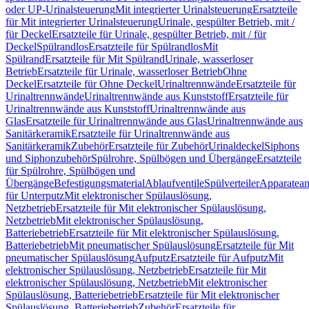
oder UP-Urinalsteuerung
Mit integrierter Urinalsteuerung
Ersatzteile
für Mit integrierter Urinalsteuerung
Urinale, gespülter Betrieb, mit /
für Deckel
Ersatzteile für Urinale, gespülter Betrieb, mit / für
Deckel
Spülrandlos
Ersatzteile für Spülrandlos
Mit
Spülrand
Ersatzteile für Mit Spülrand
Urinale, wasserloser
Betrieb
Ersatzteile für Urinale, wasserloser Betrieb
Ohne
Deckel
Ersatzteile für Ohne Deckel
Urinaltrennwände
Ersatzteile für
Urinaltrennwände
Urinaltrennwände aus Kunststoff
Ersatzteile für
Urinaltrennwände aus Kunststoff
Urinaltrennwände aus
Glas
Ersatzteile für Urinaltrennwände aus Glas
Urinaltrennwände aus
Sanitärkeramik
Ersatzteile für Urinaltrennwände aus
Sanitärkeramik
Zubehör
Ersatzteile für Zubehör
Urinaldeckel
Siphons
und Siphonzubehör
Spülrohre, Spülbögen und Übergänge
Ersatzteile
für Spülrohre, Spülbögen und
Übergänge
Befestigungsmaterial
Ablaufventile
Spülverteiler
Apparatean
für Unterputz
Mit elektronischer Spülauslösung,
Netzbetrieb
Ersatzteile für Mit elektronischer Spülauslösung,
Netzbetrieb
Mit elektronischer Spülauslösung,
Batteriebetrieb
Ersatzteile für Mit elektronischer Spülauslösung,
Batteriebetrieb
Mit pneumatischer Spülauslösung
Ersatzteile für Mit
pneumatischer Spülauslösung
Aufputz
Ersatzteile für Aufputz
Mit
elektronischer Spülauslösung, Netzbetrieb
Ersatzteile für Mit
elektronischer Spülauslösung, Netzbetrieb
Mit elektronischer
Spülauslösung, Batteriebetrieb
Ersatzteile für Mit elektronischer
Spülauslösung, Batteriebetrieb
Zubehör
Ersatzteile für