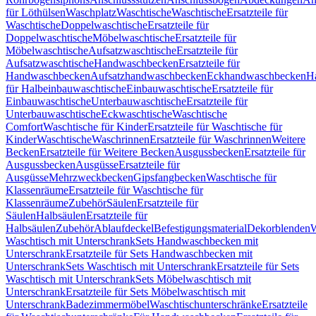
für Löthülsen
Waschplatz
Waschtische
Waschtische
Ersatzteile für
Waschtische
Doppelwaschtische
Ersatzteile für
Doppelwaschtische
Möbelwaschtische
Ersatzteile für
Möbelwaschtische
Aufsatzwaschtische
Ersatzteile für
Aufsatzwaschtische
Handwaschbecken
Ersatzteile für
Handwaschbecken
Aufsatzhandwaschbecken
Eckhandwaschbecken
H
für Halbeinbauwaschtische
Einbauwaschtische
Ersatzteile für
Einbauwaschtische
Unterbauwaschtische
Ersatzteile für
Unterbauwaschtische
Eckwaschtische
Waschtische
Comfort
Waschtische für Kinder
Ersatzteile für Waschtische für
Kinder
Waschtische
Waschrinnen
Ersatzteile für Waschrinnen
Weitere
Becken
Ersatzteile für Weitere Becken
Ausgussbecken
Ersatzteile für
Ausgussbecken
Ausgüsse
Ersatzteile für
Ausgüsse
Mehrzweckbecken
Gipsfangbecken
Waschtische für
Klassenräume
Ersatzteile für Waschtische für
Klassenräume
Zubehör
Säulen
Ersatzteile für
Säulen
Halbsäulen
Ersatzteile für
Halbsäulen
Zubehör
Ablaufdeckel
Befestigungsmaterial
Dekorblenden
W
Waschtisch mit Unterschrank
Sets Handwaschbecken mit
Unterschrank
Ersatzteile für Sets Handwaschbecken mit
Unterschrank
Sets Waschtisch mit Unterschrank
Ersatzteile für Sets
Waschtisch mit Unterschrank
Sets Möbelwaschtisch mit
Unterschrank
Ersatzteile für Sets Möbelwaschtisch mit
Unterschrank
Badezimmermöbel
Waschtischunterschränke
Ersatzteile