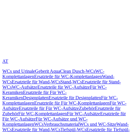
AT
WCs und Urinale
Geberit AquaClean Dusch-WCs
WC-
Komplettanlagen
Ersatzteile für WC-Komplettanlagen
Wand-
WCs
Ersatzteile für Wand-WCs
Stand-WCs
Ersatzteile für Stand-
WCs
WC-Aufsätze
Ersatzteile für WC-Aufsätze
Für WC-
Keramiken
Ersatzteile für Für WC-
Keramiken
Designplatten
Ersatzteile für Designplatten
Für WC-
Komplettanlagen
Ersatzteile für Für WC-Komplettanlagen
Für WC-
Aufsätze
Ersatzteile für Für WC-Aufsätze
Zubehör
Ersatzteile für
Zubehör
Für WC-Komplettanlagen
Für WC-Aufsätze
Ersatzteile für
Für WC-Aufsätze
Für WC-Aufsätze und WC-
Komplettanlagen
WCs
Verbrauchsmaterial
WCs und WC-Sitze
Wand-
WCs
Ersatzteile für Wand-WCs
Tiefspül-WCs
Ersatzteile für Tiefspül-