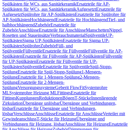
Spülkästen für WCs, aus Sanitärkeramik
Ersatzteile für AP-
Spülkästen für WCs, aus Sanitärkeramik
Aufgesetzt
Ersatzteile für
Aufgesetzt
Spülrohre für AP-Spülkästen
Ersatzteile für Spülrohre für
AP-Spülkästen
Hochhängend
Ersatzteile für Hochhängend
Tief- und
halbhochhängend
Zubehör
Ersatzteile für
Zubehör
Anschlüsse
Ersatzteile für Anschlüsse
Manschetten
Nippel,
Rosetten und Staueinsätze
Verbrauchsmaterial
Spülventile
UP-
Spülkästen
Sigma UP-Spülkästen
Ersatzteile für Sigma UP-
Spülkästen
Spülrohre
Zubehör
Füll- und
Spülventile
Füllventile
Ersatzteile für Füllventile
Füllventile für AP-
Spülkästen
Ersatzteile für Füllventile für AP-Spülkästen
Füllventile
für UP-Spülkästen
Ersatzteile für Füllventile für UP-
Spülkästen
Spülventile
Ersatzteile für Spülventile
Spül-Stopp-
Spülung
Ersatzteile für Spül-Stopp-Spülung
1-Mengen-
Spülung
Ersatzteile für 1-Mengen-Spülung
2-Mengen-
Spülung
Ersatzteile für 2-Mengen-
Spülung
Versorgungssysteme
Geberit FlowFit
Systemrohre
ML
Systemrohre Heizung ML
Fittings
Ersatzteile für
Fittings
Kupplungen
Reduktionen
Bögen
T-Stücke
Innenliegende
Zirkulation
Übergänge unlösbar
Übergänge und Verbindungen,
lösbar
Ersatzteile für Übergänge und Verbindungen,
lösbar
Verschlüsse
Anschlüsse
Ersatzteile für Anschlüsse
Verteiler mit
Gewindeanschluss
T-Stücke für Heizung
Übergänge und
Verbindungen für Heizung, lösbar
Anschlüsse für Heizung
Ersatzteile
für Anschlüsse für Heizung
Zubehör
Dämmungen für