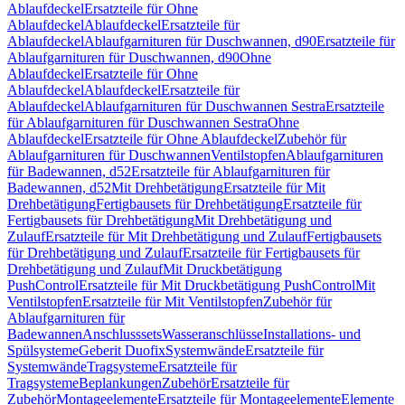
Ablaufdeckel
Ersatzteile für Ohne
Ablaufdeckel
Ablaufdeckel
Ersatzteile für
Ablaufdeckel
Ablaufgarnituren für Duschwannen, d90
Ersatzteile für
Ablaufgarnituren für Duschwannen, d90
Ohne
Ablaufdeckel
Ersatzteile für Ohne
Ablaufdeckel
Ablaufdeckel
Ersatzteile für
Ablaufdeckel
Ablaufgarnituren für Duschwannen Sestra
Ersatzteile
für Ablaufgarnituren für Duschwannen Sestra
Ohne
Ablaufdeckel
Ersatzteile für Ohne Ablaufdeckel
Zubehör für
Ablaufgarnituren für Duschwannen
Ventilstopfen
Ablaufgarnituren
für Badewannen, d52
Ersatzteile für Ablaufgarnituren für
Badewannen, d52
Mit Drehbetätigung
Ersatzteile für Mit
Drehbetätigung
Fertigbausets für Drehbetätigung
Ersatzteile für
Fertigbausets für Drehbetätigung
Mit Drehbetätigung und
Zulauf
Ersatzteile für Mit Drehbetätigung und Zulauf
Fertigbausets
für Drehbetätigung und Zulauf
Ersatzteile für Fertigbausets für
Drehbetätigung und Zulauf
Mit Druckbetätigung
PushControl
Ersatzteile für Mit Druckbetätigung PushControl
Mit
Ventilstopfen
Ersatzteile für Mit Ventilstopfen
Zubehör für
Ablaufgarnituren für
Badewannen
Anschlusssets
Wasseranschlüsse
Installations- und
Spülsysteme
Geberit Duofix
Systemwände
Ersatzteile für
Systemwände
Tragsysteme
Ersatzteile für
Tragsysteme
Beplankungen
Zubehör
Ersatzteile für
Zubehör
Montageelemente
Ersatzteile für Montageelemente
Elemente