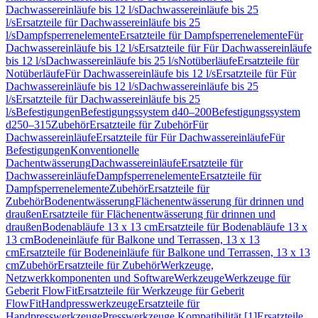
Dachwassereinläufe bis 12 l/s
Dachwassereinläufe bis 25
l/s
Ersatzteile für Dachwassereinläufe bis 25
l/s
Dampfsperrenelemente
Ersatzteile für Dampfsperrenelemente
Für
Dachwassereinläufe bis 12 l/s
Ersatzteile für Für Dachwassereinläufe
bis 12 l/s
Dachwassereinläufe bis 25 l/s
Notüberläufe
Ersatzteile für
Notüberläufe
Für Dachwassereinläufe bis 12 l/s
Ersatzteile für Für
Dachwassereinläufe bis 12 l/s
Dachwassereinläufe bis 25
l/s
Ersatzteile für Dachwassereinläufe bis 25
l/s
Befestigungen
Befestigungssystem d40–200
Befestigungssystem
d250–315
Zubehör
Ersatzteile für Zubehör
Für
Dachwassereinläufe
Ersatzteile für Für Dachwassereinläufe
Für
Befestigungen
Konventionelle
Dachentwässerung
Dachwassereinläufe
Ersatzteile für
Dachwassereinläufe
Dampfsperrenelemente
Ersatzteile für
Dampfsperrenelemente
Zubehör
Ersatzteile für
Zubehör
Bodenentwässerung
Flächenentwässerung für drinnen und
draußen
Ersatzteile für Flächenentwässerung für drinnen und
draußen
Bodenabläufe 13 x 13 cm
Ersatzteile für Bodenabläufe 13 x
13 cm
Bodeneinläufe für Balkone und Terrassen, 13 x 13
cm
Ersatzteile für Bodeneinläufe für Balkone und Terrassen, 13 x 13
cm
Zubehör
Ersatzteile für Zubehör
Werkzeuge,
Netzwerkkomponenten und Software
Werkzeuge
Werkzeuge für
Geberit FlowFit
Ersatzteile für Werkzeuge für Geberit
FlowFit
Handpresswerkzeuge
Ersatzteile für
Handpresswerkzeuge
Presswerkzeuge Kompatibilität [1]
Ersatzteile