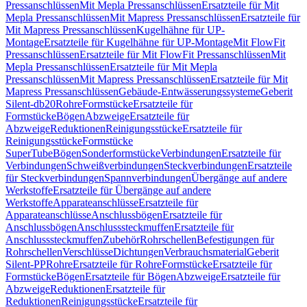
Pressanschlüssen
Mit Mepla Pressanschlüssen
Ersatzteile für Mit
Mepla Pressanschlüssen
Mit Mapress Pressanschlüssen
Ersatzteile für
Mit Mapress Pressanschlüssen
Kugelhähne für UP-
Montage
Ersatzteile für Kugelhähne für UP-Montage
Mit FlowFit
Pressanschlüssen
Ersatzteile für Mit FlowFit Pressanschlüssen
Mit
Mepla Pressanschlüssen
Ersatzteile für Mit Mepla
Pressanschlüssen
Mit Mapress Pressanschlüssen
Ersatzteile für Mit
Mapress Pressanschlüssen
Gebäude-Entwässerungssysteme
Geberit
Silent-db20
Rohre
Formstücke
Ersatzteile für
Formstücke
Bögen
Abzweige
Ersatzteile für
Abzweige
Reduktionen
Reinigungsstücke
Ersatzteile für
Reinigungsstücke
Formstücke
SuperTube
Bögen
Sonderformstücke
Verbindungen
Ersatzteile für
Verbindungen
Schweißverbindungen
Steckverbindungen
Ersatzteile
für Steckverbindungen
Spannverbindungen
Übergänge auf andere
Werkstoffe
Ersatzteile für Übergänge auf andere
Werkstoffe
Apparateanschlüsse
Ersatzteile für
Apparateanschlüsse
Anschlussbögen
Ersatzteile für
Anschlussbögen
Anschlusssteckmuffen
Ersatzteile für
Anschlusssteckmuffen
Zubehör
Rohrschellen
Befestigungen für
Rohrschellen
Verschlüsse
Dichtungen
Verbrauchsmaterial
Geberit
Silent-PP
Rohre
Ersatzteile für Rohre
Formstücke
Ersatzteile für
Formstücke
Bögen
Ersatzteile für Bögen
Abzweige
Ersatzteile für
Abzweige
Reduktionen
Ersatzteile für
Reduktionen
Reinigungsstücke
Ersatzteile für