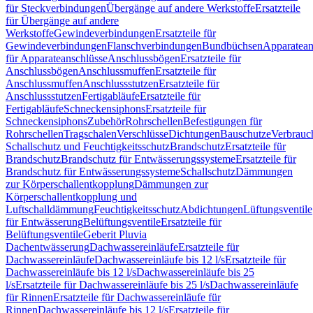
für Steckverbindungen
Übergänge auf andere Werkstoffe
Ersatzteile
für Übergänge auf andere
Werkstoffe
Gewindeverbindungen
Ersatzteile für
Gewindeverbindungen
Flanschverbindungen
Bundbüchsen
Apparatean
für Apparateanschlüsse
Anschlussbögen
Ersatzteile für
Anschlussbögen
Anschlussmuffen
Ersatzteile für
Anschlussmuffen
Anschlussstutzen
Ersatzteile für
Anschlussstutzen
Fertigabläufe
Ersatzteile für
Fertigabläufe
Schneckensiphons
Ersatzteile für
Schneckensiphons
Zubehör
Rohrschellen
Befestigungen für
Rohrschellen
Tragschalen
Verschlüsse
Dichtungen
Bauschutze
Verbrauc
Schallschutz und Feuchtigkeitsschutz
Brandschutz
Ersatzteile für
Brandschutz
Brandschutz für Entwässerungssysteme
Ersatzteile für
Brandschutz für Entwässerungssysteme
Schallschutz
Dämmungen
zur Körperschallentkopplung
Dämmungen zur
Körperschallentkopplung und
Luftschalldämmung
Feuchtigkeitsschutz
Abdichtungen
Lüftungsventile
für Entwässerung
Belüftungsventile
Ersatzteile für
Belüftungsventile
Geberit Pluvia
Dachentwässerung
Dachwassereinläufe
Ersatzteile für
Dachwassereinläufe
Dachwassereinläufe bis 12 l/s
Ersatzteile für
Dachwassereinläufe bis 12 l/s
Dachwassereinläufe bis 25
l/s
Ersatzteile für Dachwassereinläufe bis 25 l/s
Dachwassereinläufe
für Rinnen
Ersatzteile für Dachwassereinläufe für
Rinnen
Dachwassereinläufe bis 12 l/s
Ersatzteile für