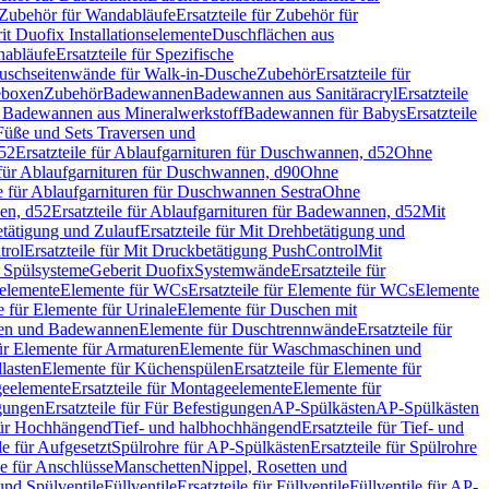
Zubehör für Wandabläufe
Ersatzteile für Zubehör für
t Duofix Installationselemente
Duschflächen aus
nabläufe
Ersatzteile für Spezifische
 Duschseitenwände für Walk-in-Dusche
Zubehör
Ersatzteile für
geboxen
Zubehör
Badewannen
Badewannen aus Sanitäracryl
Ersatzteile
ür Badewannen aus Mineralwerkstoff
Badewannen für Babys
Ersatzteile
s Füße und Sets Traversen und
d52
Ersatzteile für Ablaufgarnituren für Duschwannen, d52
Ohne
e für Ablaufgarnituren für Duschwannen, d90
Ohne
le für Ablaufgarnituren für Duschwannen Sestra
Ohne
en, d52
Ersatzteile für Ablaufgarnituren für Badewannen, d52
Mit
tätigung und Zulauf
Ersatzteile für Mit Drehbetätigung und
trol
Ersatzteile für Mit Druckbetätigung PushControl
Mit
d Spülsysteme
Geberit Duofix
Systemwände
Ersatzteile für
eelemente
Elemente für WCs
Ersatzteile für Elemente für WCs
Elemente
le für Elemente für Urinale
Elemente für Duschen mit
chen und Badewannen
Elemente für Duschtrennwände
Ersatzteile für
für Elemente für Armaturen
Elemente für Waschmaschinen und
llasten
Elemente für Küchenspülen
Ersatzteile für Elemente für
eelemente
Ersatzteile für Montageelemente
Elemente für
gungen
Ersatzteile für Für Befestigungen
AP-Spülkästen
AP-Spülkästen
 für Hochhängend
Tief- und halbhochhängend
Ersatzteile für Tief- und
le für Aufgesetzt
Spülrohre für AP-Spülkästen
Ersatzteile für Spülrohre
le für Anschlüsse
Manschetten
Nippel, Rosetten und
und Spülventile
Füllventile
Ersatzteile für Füllventile
Füllventile für AP-