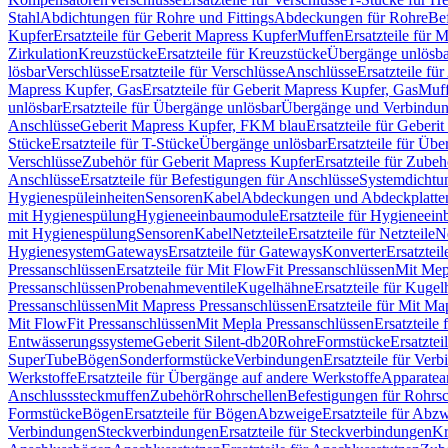
Stahl
Abdichtungen für Rohre und Fittings
Abdeckungen für Rohre
Be
Kupfer
Ersatzteile für Geberit Mapress Kupfer
Muffen
Ersatzteile für 
Zirkulation
Kreuzstücke
Ersatzteile für Kreuzstücke
Übergänge unlösba
lösbar
Verschlüsse
Ersatzteile für Verschlüsse
Anschlüsse
Ersatzteile fü
Mapress Kupfer, Gas
Ersatzteile für Geberit Mapress Kupfer, Gas
Muf
unlösbar
Ersatzteile für Übergänge unlösbar
Übergänge und Verbindun
Anschlüsse
Geberit Mapress Kupfer, FKM blau
Ersatzteile für Geber
Stücke
Ersatzteile für T-Stücke
Übergänge unlösbar
Ersatzteile für Üb
Verschlüsse
Zubehör für Geberit Mapress Kupfer
Ersatzteile für Zube
Anschlüsse
Ersatzteile für Befestigungen für Anschlüsse
Systemdichtu
Hygienespüleinheiten
Sensoren
Kabel
Abdeckungen und Abdeckplatte
mit Hygienespülung
Hygieneeinbaumodule
Ersatzteile für Hygieneei
mit Hygienespülung
Sensoren
Kabel
Netzteile
Ersatzteile für Netzteile
N
Hygienesystem
Gateways
Ersatzteile für Gateways
Konverter
Ersatzteil
Pressanschlüssen
Ersatzteile für Mit FlowFit Pressanschlüssen
Mit Mep
Pressanschlüssen
Probenahmeventile
Kugelhähne
Ersatzteile für Kuge
Pressanschlüssen
Mit Mapress Pressanschlüssen
Ersatzteile für Mit Ma
Mit FlowFit Pressanschlüssen
Mit Mepla Pressanschlüssen
Ersatzteile
Entwässerungssysteme
Geberit Silent-db20
Rohre
Formstücke
Ersatztei
SuperTube
Bögen
Sonderformstücke
Verbindungen
Ersatzteile für Ver
Werkstoffe
Ersatzteile für Übergänge auf andere Werkstoffe
Apparatea
Anschlusssteckmuffen
Zubehör
Rohrschellen
Befestigungen für Rohrsc
Formstücke
Bögen
Ersatzteile für Bögen
Abzweige
Ersatzteile für Abz
Verbindungen
Steckverbindungen
Ersatzteile für Steckverbindungen
Kr