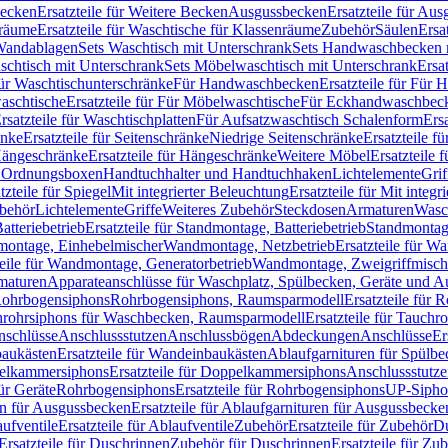
Becken
Ersatzteile für Weitere Becken
Ausgussbecken
Ersatzteile für Au
nräume
Ersatzteile für Waschtische für Klassenräume
Zubehör
Säulen
Ersa
andablagen
Sets Waschtisch mit Unterschrank
Sets Handwaschbecken 
aschtisch mit Unterschrank
Sets Möbelwaschtisch mit Unterschrank
Ersa
für Waschtischunterschränke
Für Handwaschbecken
Ersatzteile für Für
aschtische
Ersatzteile für Für Möbelwaschtische
Für Eckhandwaschbec
rsatzteile für Waschtischplatten
Für Aufsatzwaschtisch Schalenform
Ers
änke
Ersatzteile für Seitenschränke
Niedrige Seitenschränke
Ersatzteile f
ängeschränke
Ersatzteile für Hängeschränke
Weitere Möbel
Ersatzteile 
d Ordnungsboxen
Handtuchhalter und Handtuchhaken
Lichtelemente
Grif
tzteile für Spiegel
Mit integrierter Beleuchtung
Ersatzteile für Mit integr
behör
Lichtelemente
Griffe
Weiteres Zubehör
Steckdosen
Armaturen
Wasc
tteriebetrieb
Ersatzteile für Standmontage, Batteriebetrieb
Standmontage
dmontage, Einhebelmischer
Wandmontage, Netzbetrieb
Ersatzteile für W
teile für Wandmontage, Generatorbetrieb
Wandmontage, Zweigriffmisch
rmaturen
Apparateanschlüsse für Waschplatz, Spülbecken, Geräte und 
 Rohrbogensiphons
Rohrbogensiphons, Raumsparmodell
Ersatzteile für
rohrsiphons für Waschbecken, Raumsparmodell
Ersatzteile für Tauch
nschlüsse
Anschlussstutzen
Anschlussbögen
Abdeckungen
Anschlüsse
Er
aukästen
Ersatzteile für Wandeinbaukästen
Ablaufgarnituren für Spülb
elkammersiphons
Ersatzteile für Doppelkammersiphons
Anschlussstutz
für Geräte
Rohrbogensiphons
Ersatzteile für Rohrbogensiphons
UP-Sipho
en für Ausgussbecken
Ersatzteile für Ablaufgarnituren für Ausgussbecke
ufventile
Ersatzteile für Ablaufventile
Zubehör
Ersatzteile für Zubehör
D
Ersatzteile für Duschrinnen
Zubehör für Duschrinnen
Ersatzteile für Zu