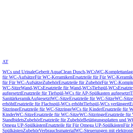
AT
WCs und Urinale
Geberit AquaClean Dusch-WCs
WC-Komplettanlag
für WC-Aufsätze
Für WC-Keramiken
Ersatzteile für Für WC-Kerami
für Für WC-Aufsätze
Zubehör
Ersatzteile für Zubehör
Für WC-Komplet
WC-Sitze
Wand-WCs
Ersatzteile für Wand-WCs
Tiefspül-WCs
Ersatzt
aufgesetzt
Ersatzteile für Tiefspül-WCs für AP-Spülkasten aufgesetzt
T
Sanitärkeramik
Aufgesetzt
WC-Sitze
Ersatzteile für WC-Sitze
WC-Sitze
erhöht
Ersatzteile für Flachspül-WCs erhöht
Tiefspül-WCs verlängert
E
Sitzringe
Ersatzteile für WC-Sitzringe
WCs für Kinder
Ersatzteile für 
Kinder
WC-Sitze
Ersatzteile für WC-Sitze
WC-Sitzringe
Ersatzteile fü
Standbidets
Zubehör
Ersatzteile für Zubehör
Betätigungsplatten und W
Omega UP-Spülkästen
Ersatzteile für Für Omega UP-Spülkästen
Für 
Spülkästen
Zubehör
Verbrauchsmaterial
WC-Steuerungen mit elektroni