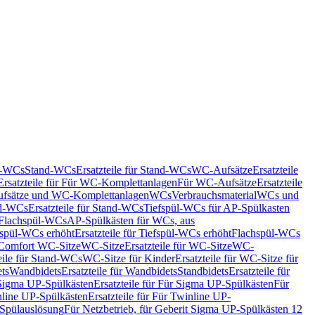
nd-WCs
Stand-WCs
Ersatzteile für Stand-WCs
WC-Aufsätze
Ersatzteile
Ersatzteile für Für WC-Komplettanlagen
Für WC-Aufsätze
Ersatzteile
fsätze und WC-Komplettanlagen
WCs
Verbrauchsmaterial
WCs und
d-WCs
Ersatzteile für Stand-WCs
Tiefspül-WCs für AP-Spülkasten
r Flachspül-WCs
AP-Spülkästen für WCs, aus
fspül-WCs erhöht
Ersatzteile für Tiefspül-WCs erhöht
Flachspül-WCs
r Comfort WC-Sitze
WC-Sitze
Ersatzteile für WC-Sitze
WC-
eile für Stand-WCs
WC-Sitze für Kinder
Ersatzteile für WC-Sitze für
ts
Wandbidets
Ersatzteile für Wandbidets
Standbidets
Ersatzteile für
Sigma UP-Spülkästen
Ersatzteile für Für Sigma UP-Spülkästen
Für
line UP-Spülkästen
Ersatzteile für Für Twinline UP-
 Spülauslösung
Für Netzbetrieb, für Geberit Sigma UP-Spülkästen 12