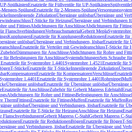
r UP-Spülkästen
Ersatzteile für Füllventile für UP-Spülkästen
Spülventile
-Mengen-Spülung
Ersatzteile für 2-Mengen-Spülung
Versorgungssyste
ücke
Innenliegende Zirkulation
Übergänge unlösbar
Übergänge und Verb
Gewindeanschluss
T-Stücke für Heizung
Übergänge und Verbindungen fü
hre und Fittings
Abdichtungen für Anschlüsse
Abdichtungen für Fitting
für Flanschverbindungen
Verbrauchsmaterial
Geberit Mepla
Systemrohr
tings
Kupplungen
Ersatzteile für Kupplungen
Reduktionen
Ersatzteile fü
Übergänge unlösbar
Übergänge und Verbindungen, lösbar
Ersatzteile fü
deanschluss
Ersatzteile für Verteiler mit Gewindeanschluss
T-Stücke für 
r Zubehör
Dämmungen für Anschlüsse
Abdichtungen für Rohre und Fitti
ile für Befestigungen für Anschlüsse
Systemdichtungen
Sets Schraube fü
1
Ersatzteile für Systemrohre 1.4401
Systemrohre 1.4521
Ersatzteile für
 Bögen
T-Stücke
Ersatzteile für T-Stücke
Innenliegende Zirkulation
Übergä
sbar
Kompensatoren
Ersatzteile für Kompensatoren
Verschlüsse
Ersatztei
Systemrohre 1.4401
Ersatzteile für Systemrohre 1.4401
Rohrnippel
Muff
ücke
Übergänge unlösbar
Ersatzteile für Übergänge unlösbar
Übergänge u
e
Ersatzteile für Anschlüsse
Zubehör für Geberit Mapress Edelstahl
Ersat
ings
Abdichtungen für Rohre und Fittings
Befestigungen für Anschlüsse
re Therm
Fittings
Ersatzteile für Fittings
Muffen
Ersatzteile für Muffen
Re
ergänge unlösbar
Übergänge und Verbindungen, lösbar
Ersatzteile für Ü
eizung
Ersatzteile für T-Stücke für Heizung
Anschlüsse für Heizung
Ersat
ür Flanschverbindungen
Geberit Mapress C-Stahl
Geberit Mapress C-Sta
eduktionen
Ersatzteile für Reduktionen
Bögen
Ersatzteile für Bögen
T-St
ergänge und Verbindungen, lösbar
Ersatzteile für Übergänge und Verb
eizung
Ersatzteile für T-Stücke für Heizung
Anschlüsse für Heizung
Ersat