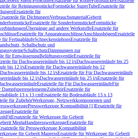
ial
Geberit Silent-Pro
Rohre
Ersatzteile für Rohre
Formstücke
Ersatzteile
zteile für Reinigungsstücke
Formstücke SuperTube
Ersatzteile für
ndungen
Ersatzteile für
Ersatzteile für Dichtungen
Verbrauchsmaterial
Geberit
nderformstücke
Ersatzteile für Sonderformstücke
Formstücke
ckverbindungen
Übergänge auf andere Werkstoffe
Ersatzteile für
schlüsse
Ersatzteile für Apparateanschlüsse
Anschlussbögen
Ersatzteile
e für Fertigabläufe
Schneckensiphons
Ersatzteile für
andschutz, Schallschutz und
rungssysteme
Schallschutz
Dämmungen zur
ile für Entwässerung
Belüftungsventile
Ersatzteile für
tzteile für Dachwassereinläufe bis 12 l/s
Dachwassereinläufe bis 25
fe bis 12 l/s
Ersatzteile für Dachwassereinläufe bis 12
Dachwassereinläufe bis 12 l/s
Ersatzteile für Für Dachwassereinläufe
ereinläufe bis 12 l/s
Dachwassereinläufe bis 25 l/s
Ersatzteile für
Dachwassereinläufe
Ersatzteile für Für Dachwassereinläufe
Für
für Dampfsperrenelemente
Zubehör
Ersatzteile für
nabläufe 13 x 13 cm
Ersatzteile für Bodenabläufe 13 x 13
teile für Zubehör
Werkzeuge, Netzwerkkomponenten und
presswerkzeuge
Presswerkzeuge Kompatibilität [1]
Ersatzteile für
kzeuge
Ersatzteile für
ushFit
Ersatzteile für Werkzeuge für Geberit
Geberit Mepla
Handpresswerkzeuge
Ersatzteile für
rsatzteile für Presswerkzeuge Kompatibilität
rkzeuge für Geberit Mapress
Ersatzteile für Werkzeuge für Geberit