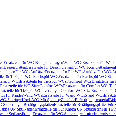
en
Ersatzteile für WC-Komplettanlagen
Wand-WCs
Ersatzteile für Wa
ken
Designplatten
Ersatzteile für Designplatten
Für WC-Komplettanlagen
tanlagen
Für WC-Aufsätze
Ersatzteile für Für WC-Aufsätze
Für WC-Au
eile für Tiefspül-WCs
Flachspül-WCs
Ersatzteile für Flachspül-WCs
Stan
iefspül-WCs
Ersatzteile für Tiefspül-WCs
Flachspül-WCs
Ersatzteile fü
Ersatzteile für WC-Sitze
Comfort WCs
Ersatzteile für Comfort WCs
Tie
rsatzteile für Tiefspül-WCs verlängert
Comfort WC-Sitze
Ersatzteile fü
WCs für Kinder
Wand-WCs
Ersatzteile für Wand-WCs
Stand-WCs
Ersatzt
r WC-Sitzringe
Hock-WCs
Mit Spülung
Zubehör
Befestigungsmaterial
Bide
C-Steuerungen
Betätigungsplatten
Ersatzteile für Betätigungsplatten
Für 
Kappa UP-Spülkästen
Ersatzteile für Für Kappa UP-Spülkästen
Für Twin
scher Spülauslösung
Ersatzteile für WC-Steuerungen mit elektronischer