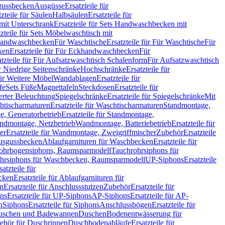
sgussbecken
Ausgüsse
Ersatzteile für
tzteile für Säulen
Halbsäulen
Ersatzteile für
mit Unterschrank
Ersatzteile für Sets Handwaschbecken mit
tzteile für Sets Möbelwaschtisch mit
 Handwaschbecken
Für Waschtische
Ersatzteile für Für Waschtische
Für
ken
Ersatzteile für Für Eckhandwaschbecken
Für
atzteile für Für Aufsatzwaschtisch Schalenform
Für Aufsatzwaschtisch
ür Niedrige Seitenschränke
Hochschränke
Ersatzteile für
für Weitere Möbel
Wandablagen
Ersatzteile für
fe
Sets Füße
Magnettafeln
Steckdosen
Ersatzteile für
ierter Beleuchtung
Spiegelschränke
Ersatzteile für Spiegelschränke
Mit
htischarmaturen
Ersatzteile für Waschtischarmaturen
Standmontage,
, Generatorbetrieb
Ersatzteile für Standmontage,
andmontage, Netzbetrieb
Wandmontage, Batteriebetrieb
Ersatzteile für
er
Ersatzteile für Wandmontage, Zweigriffmischer
Zubehör
Ersatzteile
Ausgussbecken
Ablaufgarnituren für Waschbecken
Ersatzteile für
 Rohrbogensiphons, Raumsparmodell
Tauchrohrsiphons für
rohrsiphons für Waschbecken, Raumsparmodell
UP-Siphons
Ersatzteile
satzteile für
ecken
Ersatzteile für Ablaufgarnituren für
en
Ersatzteile für Anschlussstutzen
Zubehör
Ersatzteile für
ns
Ersatzteile für UP-Siphons
AP-Siphons
Ersatzteile für AP-
n
Siphons
Ersatzteile für Siphons
Anschlussbögen
Ersatzteile für
uschen und Badewannen
Duschen
Bodenentwässerung für
behör für Duschrinnen
Duschbodenabläufe
Ersatzteile für