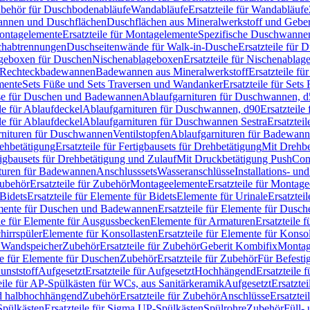
Zubehör für Duschbodenabläufe
Wandabläufe
Ersatzteile für Wandabläufe
wannen und Duschflächen
Duschflächen aus Mineralwerkstoff und Geberi
ntagelemente
Ersatzteile für Montagelemente
Spezifische Duschwanne
schabtrennungen
Duschseitenwände für Walk-in-Dusche
Ersatzteile für
lageboxen für Duschen
Nischenablageboxen
Ersatzteile für Nischenabla
ür Rechteckbadewannen
Badewannen aus Mineralwerkstoff
Ersatzteile f
mente
Sets Füße und Sets Traversen und Wandanker
Ersatzteile für Set
se für Duschen und Badewannen
Ablaufgarnituren für Duschwannen, 
ile für Ablaufdeckel
Ablaufgarnituren für Duschwannen, d90
Ersatzteil
ile für Ablaufdeckel
Ablaufgarnituren für Duschwannen Sestra
Ersatztei
rnituren für Duschwannen
Ventilstopfen
Ablaufgarnituren für Badewann
rehbetätigung
Ersatzteile für Fertigbausets für Drehbetätigung
Mit Drehbe
rtigbausets für Drehbetätigung und Zulauf
Mit Druckbetätigung PushCon
ituren für Badewannen
Anschlusssets
Wasseranschlüsse
Installations- un
ubehör
Ersatzteile für Zubehör
Montageelemente
Ersatzteile für Montag
Bidets
Ersatzteile für Elemente für Bidets
Elemente für Urinale
Ersatztei
mente für Duschen und Badewannen
Ersatzteile für Elemente für Dus
ile für Elemente für Ausgussbecken
Elemente für Armaturen
Ersatzteile 
hirrspüler
Elemente für Konsollasten
Ersatzteile für Elemente für Konso
r Wandspeicher
Zubehör
Ersatzteile für Zubehör
Geberit Kombifix
Montag
le für Elemente für Duschen
Zubehör
Ersatzteile für Zubehör
Für Befesti
unststoff
Aufgesetzt
Ersatzteile für Aufgesetzt
Hochhängend
Ersatzteile
eile für AP-Spülkästen für WCs, aus Sanitärkeramik
Aufgesetzt
Ersatztei
nd halbhochhängend
Zubehör
Ersatzteile für Zubehör
Anschlüsse
Ersatztei
pülkästen
Ersatzteile für Sigma UP-Spülkästen
Spülrohre
Zubehör
Füll- 