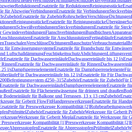
ehör
Rohrschellen
Verschlüsse
Dichtungen
Schutzdeckel
Verbrauchsmater
Abzweige
Reduktionen
Ersatzteile für Reduktionen
Reinigungsstücke
Ersat
ile für Abzweige
Verbindungen
Ersatzteile für Verbindungen
Steckverbi
ffe
Zubehör
Ersatzteile für Zubehör
Rohrschellen
Verschlüsse
Dichtungen
ktionen
Reinigungsstücke
Ersatzteile für Reinigungsstücke
Übergänge
So
bindungen
Schweißverbindungen
Steckverbindungen
Ersatzteile für Ste
für Gewindeverbindungen
Flanschverbindungen
Bundbüchsen
Apparatean
Anschlussstutzen
Ersatzteile für Anschlussstutzen
Fertigabläufe
Ersatzteil
len
Tragschalen
Verschlüsse
Dichtungen
Bauschutze
Verbrauchsmaterial
Br
tz für Entwässerungssysteme
Ersatzteile für Brandschutz für Entwässe
und Luftschalldämmung
Feuchtigkeitsschutz
Abdichtungen
Lüftungsvent
fe
Ersatzteile für Dachwassereinläufe
Dachwassereinläufe bis 12 l/s
Ersa
r Rinnen
Ersatzteile für Dachwassereinläufe für Rinnen
Dachwassereinläu
 25 l/s
Dampfsperrenelemente
Ersatzteile für Dampfsperrenelemente
Für 
tüberläufe
Für Dachwassereinläufe bis 12 l/s
Ersatzteile für Für Dachwass
–200
Befestigungssystem d250–315
Zubehör
Ersatzteile für Zubehör
Für 
Ersatzteile für Dachwassereinläufe
Dampfsperrenelemente
Ersatzteile 
raußen
Ersatzteile für Flächenentwässerung für drinnen und draußen
Bode
für Bodeneinläufe für Balkone und Terrassen, 13 x 13 cm
Zubehör
Ersatz
erkzeuge für Geberit FlowFit
Handpresswerkzeuge
Ersatzteile für Hand
Ersatzteile für Presswerkzeuge Kompatibilität [2]
Rohrbearbeitungswer
opfen
Prüfmittel
Zubehör
Ersatzteile für Zubehör
Werkzeuge für Geberit P
swerkzeuge
Werkzeuge für Geberit Mepla
Ersatzteile für Werkzeuge für 
ür Presswerkzeuge Kompatibilität [1]
Presswerkzeuge Kompatibilität [2]
E
zeuge
Abpressstopfen
Ersatzteile für Abpressstopfen
Prüfmittel
Zubehör
We