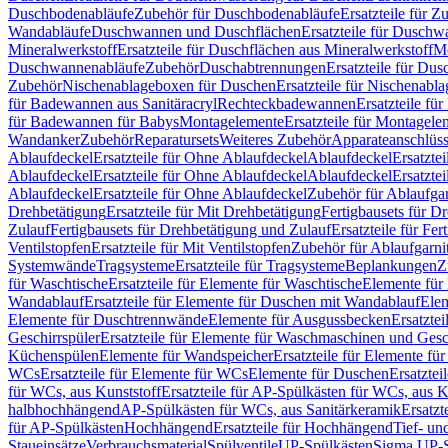
Duschbodenabläufe
Zubehör für Duschbodenabläufe
Ersatzteile für 
Wandabläufe
Duschwannen und Duschflächen
Ersatzteile für Dusch
Mineralwerkstoff
Ersatzteile für Duschflächen aus Mineralwerkstoff
Mo
Duschwannenabläufe
Zubehör
Duschabtrennungen
Ersatzteile für Du
Zubehör
Nischenablageboxen für Duschen
Ersatzteile für Nischenab
für Badewannen aus Sanitäracryl
Rechteckbadewannen
Ersatzteile f
für Badewannen für Babys
Montagelemente
Ersatzteile für Montagele
Wandanker
Zubehör
Reparatursets
Weiteres Zubehör
Apparateanschlüs
Ablaufdeckel
Ersatzteile für Ohne Ablaufdeckel
Ablaufdeckel
Ersatzte
Ablaufdeckel
Ersatzteile für Ohne Ablaufdeckel
Ablaufdeckel
Ersatzte
Ablaufdeckel
Ersatzteile für Ohne Ablaufdeckel
Zubehör für Ablaufga
Drehbetätigung
Ersatzteile für Mit Drehbetätigung
Fertigbausets für D
Zulauf
Fertigbausets für Drehbetätigung und Zulauf
Ersatzteile für Fe
Ventilstopfen
Ersatzteile für Mit Ventilstopfen
Zubehör für Ablaufgarn
Systemwände
Tragsysteme
Ersatzteile für Tragsysteme
Beplankungen
Z
für Waschtische
Ersatzteile für Elemente für Waschtische
Elemente für 
Wandablauf
Ersatzteile für Elemente für Duschen mit Wandablauf
Ele
Elemente für Duschtrennwände
Elemente für Ausgussbecken
Ersatzte
Geschirrspüler
Ersatzteile für Elemente für Waschmaschinen und Gesc
Küchenspülen
Elemente für Wandspeicher
Ersatzteile für Elemente fü
WCs
Ersatzteile für Elemente für WCs
Elemente für Duschen
Ersatztei
für WCs, aus Kunststoff
Ersatzteile für AP-Spülkästen für WCs, aus K
halbhochhängend
AP-Spülkästen für WCs, aus Sanitärkeramik
Ersatzt
für AP-Spülkästen
Hochhängend
Ersatzteile für Hochhängend
Tief- u
Staueinsätze
Verbrauchsmaterial
Spülventile
UP-Spülkästen
Sigma UP-S