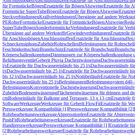
Anschlussbögen
Anschlussstutzen
Ersatzteile für Anschlussstutzen
Zub
für Formstücke
Bögen
Ersatzteile für Bögen
Abzweige
Ersatzteile für 
Formstücke SuperTube
Bögen
Ersatzteile für Bögen
Abzweige
Ersatzte
Steckverbindungen
Krallverbindungen
Übergänge auf andere Werksto
PE
Rohre
Formstücke
Ersatzteile für Formstücke
Bögen
Abzweige
Redu
SuperTube
Bögen
Sonderformstücke
Verbindungen
Ersatzteile für Ver
Übergänge auf andere Werkstoffe
Gewindeverbindungen
Ersatzteile 
für Anschlussbögen
Anschlussmuffen
Ersatzteile für Anschlussmuffen
Schneckensiphons
Zubehör
Rohrschellen
Befestigungen für Rohrschel
Feuchtigkeitsschutz
Brandschutz
Ersatzteile für Brandschutz
Brandschu
Körperschallentkopplung
Dämmungen zur Körperschallentkopplung 
Belüftungsventile
Geberit Pluvia Dachentwässerung
Dachwassereinläu
l/s
Ersatzteile für Dachwassereinläufe bis 25 l/s
Dachwassereinläufe fü
l/s
Dachwassereinläufe bis 25 l/s
Ersatzteile für Dachwassereinläufe bis
bis 12 l/s
Dachwassereinläufe bis 25 l/s
Notüberläufe
Ersatzteile für No
Dachwassereinläufe bis 25 l/s
Befestigungen
Befestigungssystem d40
Befestigungen
Konventionelle Dachentwässerung
Dachwassereinläufe
Zubehör
Bodenentwässerung
Flächenentwässerung für drinnen und d
cm
Bodeneinläufe für Balkone und Terrassen, 13 x 13 cm
Ersatzteile 
Software
Werkzeuge
Werkzeuge für Geberit FlowFit
Ersatzteile für W
Presswerkzeuge Kompatibilität [1]
Presswerkzeuge Kompatibilität [2]
Rohrbearbeitungswerkzeuge
Abpressstopfen
Ersatzteile für Abpressst
PushFit
Rohrbearbeitungswerkzeuge
Ersatzteile für Rohrbearbeitung
Handpresswerkzeuge
Presswerkzeuge Kompatibilität [1]
Ersatzteile f
[2]
Rohrbearbeitungswerkzeuge
Ersatzteile für Rohrbearbeitungswerk