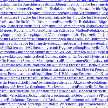
festigungen für Anschlüsse
Systemdichtungen
Sets Schraube für Flansc
Muffen
Reduktionen
Ersatzteile für Reduktionen
Bögen
Ersatzteile für Bö
r
Ersatzteile für Übergänge unlösbar
Übergänge und Verbindungen, lös
r Anschlüsse
T-Stücke für Heizung
Ersatzteile für T-Stücke für Heizung
A
fen
Ersatzteile für Muffen
Reduktionen
Ersatzteile für Reduktionen
Böge
gen, lösbar
Ersatzteile für Übergänge und Verbindungen, lösbar
Verschl
it Mapress Kupfer, FKM blau
Muffen
Ersatzteile für Muffen
Reduktionen
E
ergänge unlösbar
Übergänge und Verbindungen, lösbar
Ersatzteile für Ü
hör für Geberit Mapress Kupfer
Dämmungen für Anschlüsse
Abdichtunge
ngen
Sets Schraube für Flanschverbindungen
Geberit Hygienesystem
Hyg
n
Spülkästen und WC-Steuerungen mit Hygienespülung
Ersatzteile fü
nbaumodule
Zubehör für Spülkästen und WC-Steuerungen mit Hygienes
etzwerkkomponenten
Geberit Connect Zubehör für Geberit Hygienesy
e für Konverter
Sensoren
Montagematerial
Rohrarmaturen
Schrägsitzventi
la Pressanschlüssen
Ersatzteile für Mit Mepla Pressanschlüssen
Mit Map
lhähne
Mit FlowFit Pressanschlüssen
Ersatzteile für Mit FlowFit Pressan
press Pressanschlüssen
Kugelhähne für UP-Montage
Ersatzteile für Ku
 für Mit Mepla Pressanschlüssen
Mit Mapress Pressanschlüssen
Ersatztei
le für Formstücke
Bögen
Abzweige
Ersatzteile für Abzweige
Reduktione
bindungen
Schweißverbindungen
Steckverbindungen
Ersatzteile für Ste
nschlüsse
Ersatzteile für Apparateanschlüsse
Anschlussbögen
Ersatzteil
hellen
Verschlüsse
Dichtungen
Verbrauchsmaterial
Geberit Silent-PP
Roh
weige
Reduktionen
Ersatzteile für Reduktionen
Reinigungsstücke
Ersatzte
allverbindungen
Übergänge auf andere Werkstoffe
Apparateanschlüsse
E