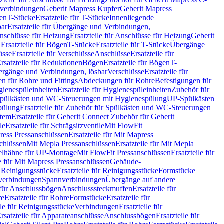
hverbindungen
Geberit Mapress Kupfer
Geberit Mapress
gen
T-Stücke
Ersatzteile für T-Stücke
Innenliegende
bar
Ersatzteile für Übergänge und Verbindungen,
nschlüsse für Heizung
Ersatzteile für Anschlüsse für Heizung
Geberit
n
Ersatzteile für Bögen
T-Stücke
Ersatzteile für T-Stücke
Übergänge
üsse
Ersatzteile für Verschlüsse
Anschlüsse
Ersatzteile für
rsatzteile für Reduktionen
Bögen
Ersatzteile für Bögen
T-
bergänge und Verbindungen, lösbar
Verschlüsse
Ersatzteile für
n für Rohre und Fittings
Abdeckungen für Rohre
Befestigungen für
ienespüleinheiten
Ersatzteile für Hygienespüleinheiten
Zubehör für
r Spülkästen und WC-Steuerungen mit Hygienespülung
UP-Spülkästen
pülung
Ersatzteile für Zubehör für Spülkästen und WC-Steuerungen
stem
Ersatzteile für Geberit Connect Zubehör für Geberit
le
Ersatzteile für Schrägsitzventile
Mit FlowFit
ress Pressanschlüssen
Ersatzteile für Mit Mapress
schlüssen
Mit Mepla Pressanschlüssen
Ersatzteile für Mit Mepla
gelhähne für UP-Montage
Mit FlowFit Pressanschlüssen
Ersatzteile für
le für Mit Mapress Pressanschlüssen
Gebäude-
n
Reinigungsstücke
Ersatzteile für Reinigungsstücke
Formstücke
ckverbindungen
Spannverbindungen
Übergänge auf andere
e für Anschlussbögen
Anschlusssteckmuffen
Ersatzteile für
re
Ersatzteile für Rohre
Formstücke
Ersatzteile für
ile für Reinigungsstücke
Verbindungen
Ersatzteile für
rsatzteile für Apparateanschlüsse
Anschlussbögen
Ersatzteile für