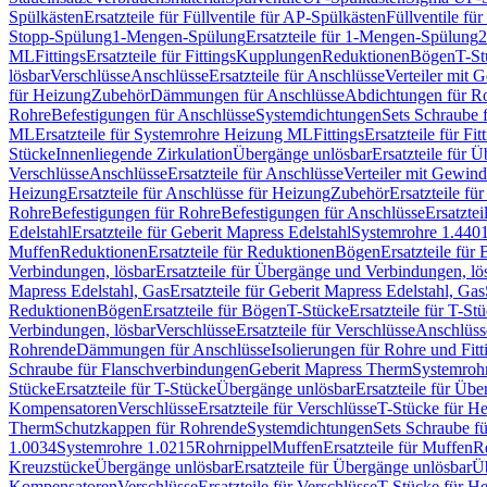
Spülkästen
Ersatzteile für Füllventile für AP-Spülkästen
Füllventile fü
Stopp-Spülung
1-Mengen-Spülung
Ersatzteile für 1-Mengen-Spülung
2
ML
Fittings
Ersatzteile für Fittings
Kupplungen
Reduktionen
Bögen
T-St
lösbar
Verschlüsse
Anschlüsse
Ersatzteile für Anschlüsse
Verteiler mit 
für Heizung
Zubehör
Dämmungen für Anschlüsse
Abdichtungen für Ro
Rohre
Befestigungen für Anschlüsse
Systemdichtungen
Sets Schraube 
ML
Ersatzteile für Systemrohre Heizung ML
Fittings
Ersatzteile für Fit
Stücke
Innenliegende Zirkulation
Übergänge unlösbar
Ersatzteile für 
Verschlüsse
Anschlüsse
Ersatzteile für Anschlüsse
Verteiler mit Gewin
Heizung
Ersatzteile für Anschlüsse für Heizung
Zubehör
Ersatzteile fü
Rohre
Befestigungen für Rohre
Befestigungen für Anschlüsse
Ersatzte
Edelstahl
Ersatzteile für Geberit Mapress Edelstahl
Systemrohre 1.440
Muffen
Reduktionen
Ersatzteile für Reduktionen
Bögen
Ersatzteile für
Verbindungen, lösbar
Ersatzteile für Übergänge und Verbindungen, lö
Mapress Edelstahl, Gas
Ersatzteile für Geberit Mapress Edelstahl, Gas
Reduktionen
Bögen
Ersatzteile für Bögen
T-Stücke
Ersatzteile für T-St
Verbindungen, lösbar
Verschlüsse
Ersatzteile für Verschlüsse
Anschlüss
Rohrende
Dämmungen für Anschlüsse
Isolierungen für Rohre und Fitt
Schraube für Flanschverbindungen
Geberit Mapress Therm
Systemroh
Stücke
Ersatzteile für T-Stücke
Übergänge unlösbar
Ersatzteile für Üb
Kompensatoren
Verschlüsse
Ersatzteile für Verschlüsse
T-Stücke für H
Therm
Schutzkappen für Rohrende
Systemdichtungen
Sets Schraube f
1.0034
Systemrohre 1.0215
Rohrnippel
Muffen
Ersatzteile für Muffen
R
Kreuzstücke
Übergänge unlösbar
Ersatzteile für Übergänge unlösbar
Üb
Kompensatoren
Verschlüsse
Ersatzteile für Verschlüsse
T-Stücke für H