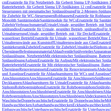
cm
Ersatzteile für Für Netzbetrieb, für Geberit Sigma UP-Spülkästen 
Batteriebetrieb, für Geberit Sigma UP-Spülkästen 12 cm
Ersatzteile f
Steuerungen mit pneumatischer Spülauslösung
Für 2-Mengen-Spülun
für Zubehör für WC-Steuerungen
Rohbausets
Ersatzteile für Rohbause
Monolith Sanitärmodule
Sanitärmodule für WCs
Ersatzteile für Sanit
Zubehör
Verbrauchsmaterial
Urinale
Urinale, gespülter Betrieb, mit Sp
spülrandlos
Ersatzteile für Urinale, gespülter Betrieb, spülrandlos
Für A
Urinalsteuerung
Urinale, gespülter Betrieb, mit / für Deckel
Ersatzteile
wasserloser Betrieb
Ersatzteile für Urinale, wasserloser Betrieb
Ohne D
Urinaltrennwände aus Kunststoff
Urinaltrennwände aus Glas
Ersatztei
Sanitärkeramik
Zubehör
Ersatzteile für Zubehör
Urinaldeckel
Siphons u
Übergänge
Befestigungsmaterial
Ablaufventile
Spülverteiler
Apparatean
Spülauslösung, Netzbetrieb
Mit elektronischer Spülauslösung, Batterie
Spülauslösung
Aufputz
Ersatzteile für Aufputz
Mit elektronischer Spül
Batteriebetrieb
Ersatzteile für Mit elektronischer Spülauslösung, Batter
Übergänge
Renovierungssets
Ersatzteile für Renovierungssets
Abdeckpl
und Ausgüsse
Ersatzteile für Ablaufgarnituren für WCs und Ausgüsse
Anschlussstutzen
Anschlusssets
Ersatzteile für Anschlusssets
Spülbogen
Deckkappen
Ablaufgarnituren für Urinale
Ersatzteile für Ablaufgarnitu
Siphons
Rohrbogensiphons
Ersatzteile für Rohrbogensiphons
Spülrohr
Anschlussstutzen
Anschlussbögen
Ersatzteile für Anschlussbögen
Ablau
Rohrbogensiphons
Anschlussstutzen
Anschlussbögen
Abdeckungen
An
Waschtische
Doppelwaschtische
Ersatzteile für Doppelwaschtische
Möb
Handwaschbecken
Aufsatzhandwaschbecken
Eckhandwaschbecken
H
Einbauwaschtische
Unterbauwaschtische
Ersatzteile für Unterbauwasc