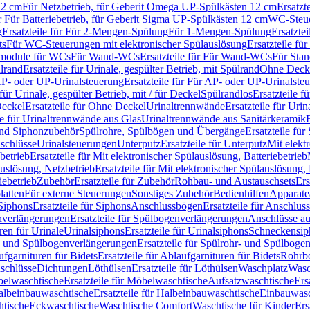
12 cm
Für Netzbetrieb, für Geberit Omega UP-Spülkästen 12 cm
Ersatzt
ür Für Batteriebetrieb, für Geberit Sigma UP-Spülkästen 12 cm
WC-Steue
g
Ersatzteile für Für 2-Mengen-Spülung
Für 1-Mengen-Spülung
Ersatzte
ts
Für WC-Steuerungen mit elektronischer Spülauslösung
Ersatzteile f
ärmodule für WCs
Für Wand-WCs
Ersatzteile für Für Wand-WCs
Für Sta
ülrand
Ersatzteile für Urinale, gespülter Betrieb, mit Spülrand
Ohne Deck
P- oder UP-Urinalsteuerung
Ersatzteile für Für AP- oder UP-Urinalste
 für Urinale, gespülter Betrieb, mit / für Deckel
Spülrandlos
Ersatzteile f
eckel
Ersatzteile für Ohne Deckel
Urinaltrennwände
Ersatzteile für Uri
le für Urinaltrennwände aus Glas
Urinaltrennwände aus Sanitärkeramik
nd Siphonzubehör
Spülrohre, Spülbögen und Übergänge
Ersatzteile fü
schlüsse
Urinalsteuerungen
Unterputz
Ersatzteile für Unterputz
Mit elekt
betrieb
Ersatzteile für Mit elektronischer Spülauslösung, Batteriebetrieb
auslösung, Netzbetrieb
Ersatzteile für Mit elektronischer Spülauslösung,
iebetrieb
Zubehör
Ersatzteile für Zubehör
Rohbau- und Austauschsets
Ers
atten
Für externe Steuerungen
Sonstiges Zubehör
Bedienhilfen
Apparate
Siphons
Ersatzteile für Siphons
Anschlussbögen
Ersatzteile für Anschlu
verlängerungen
Ersatzteile für Spülbogenverlängerungen
Anschlüsse a
ren für Urinale
Urinalsiphons
Ersatzteile für Urinalsiphons
Schneckensip
- und Spülbogenverlängerungen
Ersatzteile für Spülrohr- und Spülbog
fgarnituren für Bidets
Ersatzteile für Ablaufgarnituren für Bidets
Rohrb
schlüsse
Dichtungen
Löthülsen
Ersatzteile für Löthülsen
Waschplatz
Wasc
elwaschtische
Ersatzteile für Möbelwaschtische
Aufsatzwaschtische
Ers
albeinbauwaschtische
Ersatzteile für Halbeinbauwaschtische
Einbauwasc
htische
Eckwaschtische
Waschtische Comfort
Waschtische für Kinder
Ers