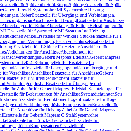
Ersatzteile für Spülventile
Spül-Stopp-Spülung
Ersatzteile für Spül-
me
Geberit FlowFit
Systemrohre ML
Systemrohre Heizung
indungen, lösbar
Ersatzteile für Übergänge und Verbindungen,
r Heizung, lösbar
Anschlüsse für Heizung
Ersatzteile für Anschlüsse
s
Abdeckungen für Rohre
Abdeckung für Fittings
Befestigungen für
e ML
Ersatzteile für Systemrohre ML
Systemrohre Heizung
r Reduktionen
Winkel
Ersatzteile für Winkel
T-Stücke
Ersatzteile für T-
r Übergänge und Verbindungen, lösbar
Verschlüsse
Ersatzteile für
Heizung
Ersatzteile für T-Stücke für Heizung
Anschlüsse für
ngs
Abdichtungen für Anschlüsse
Abdeckungen für
r Flanschverbindungen
Geberit Mapress Edelstahl
Geberit Mapress
 Systemrohre 1.4521
Rohrnippel
Muffen
Ersatzteile für
nge unlösbar
Ersatzteile für Übergänge unlösbar
Übergänge und
le für Verschlüsse
Anschlüsse
Ersatzteile für Anschlüsse
Geberit
en
Ersatzteile für Muffen
Reduktionen
Ersatzteile für
nd Verbindungen, lösbar
Ersatzteile für Übergänge und
zteile für Zubehör für Geberit Mapress Edelstahl
Schutzkappen für
Ersatzteile für Befestigungen für Anschlüsse
Systemdichtungen
Sets
duktionen
Ersatzteile für Reduktionen
Bögen
Ersatzteile für Bögen
T-
bergänge und Verbindungen, lösbar
Kompensatoren
Ersatzteile für
zteile für Anschlüsse für Heizung
Zubehör für Geberit Mapress
hl
Ersatzteile für Geberit Mapress C-Stahl
Systemrohre
ücke
Ersatzteile für T-Stücke
Kreuzstücke
Ersatzteile für
indungen, lösbar
Kompensatoren
Ersatzteile für
zteile für Anschlüsse für Heizung
Zubehör für Geberit Mapress C-