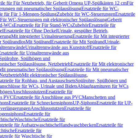
eile für Für Netzbetrieb, für Geberit Omega UP-Spülkästen 12 cm
Für
rungen mit pneumatischer Spülauslösung
Ersatzteile für WC-
ile für Für 1-Mengen-Spülung
Zubehör für WC-Steuerungen
Ersatzteile
ür Für WC-Steuerungen mit elektronischer Spülauslösung
Geberit
nd-WCs
Ersatzteile für Für Stand-WCs
Zubehör
Ersatzteile für
el
Ersatzteile für Ohne Deckel
Urinale, gespülter Betrieb,
uerung
Mit integrierter Urinalsteuerung
Ersatzteile für Mit integrierter
ür Spülrandlos
Mit Spülrand
Ersatzteile für Mit Spülrand
Urinale,
naltrennwände
Urinaltrennwände aus Kunststoff
Ersatzteile für
Ersatzteile für Urinaltrennwände aus
r Spülrohre, Spülbögen und
ronischer Spülauslösung, Netzbetrieb
Ersatzteile für Mit elektronischer
Mit pneumatischer Spülauslösung
Ersatzteile für Mit pneumatischer
 Netzbetrieb
Mit elektronischer Spülauslösung,
atzteile für Rohbau- und Austauschsets
Spülrohre, Spülbögen und
anschlüsse für WCs, Urinale und Bidets
Ablaufgarnituren für WCs
ssbögen
Anschlussstutzen
Ersatzteile für
us PVC
Ersatzteile für Anschlüsse aus PVC
Manschetten und
hons
Ersatzteile für Schneckensiphons
UP-Siphons
Ersatzteile für UP-
enverlängerungen
Anschlussstutzen
Ersatzteile für
ogensiphons
Ersatzteile für
htische
Waschtische
Ersatzteile für
atzteile für Aufsatzwaschtische
Handwaschbecken
Ersatzteile für
htische
Ersatzteile für
atzteile für Waschtische für