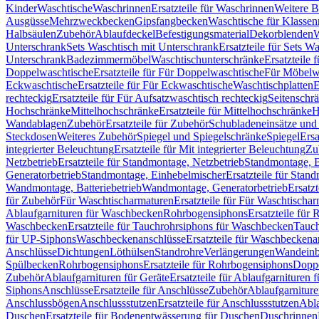
Kinder
Waschtische
Waschrinnen
Ersatzteile für Waschrinnen
Weitere 
Ausgüsse
Mehrzweckbecken
Gipsfangbecken
Waschtische für Klasse
Halbsäulen
Zubehör
Ablaufdeckel
Befestigungsmaterial
Dekorblenden
W
Unterschrank
Sets Waschtisch mit Unterschrank
Ersatzteile für Sets W
Unterschrank
Badezimmermöbel
Waschtischunterschränke
Ersatzteile 
Doppelwaschtische
Ersatzteile für Für Doppelwaschtische
Für Möbelw
Eckwaschtische
Ersatzteile für Für Eckwaschtische
Waschtischplatten
E
rechteckig
Ersatzteile für Für Aufsatzwaschtisch rechteckig
Seitenschr
Hochschränke
Mittelhochschränke
Ersatzteile für Mittelhochschränke
H
Wandablagen
Zubehör
Ersatzteile für Zubehör
Schubladeneinsätze un
Steckdosen
Weiteres Zubehör
Spiegel und Spiegelschränke
Spiegel
Ersa
integrierter Beleuchtung
Ersatzteile für Mit integrierter Beleuchtung
Zu
Netzbetrieb
Ersatzteile für Standmontage, Netzbetrieb
Standmontage, Ba
Generatorbetrieb
Standmontage, Einhebelmischer
Ersatzteile für Stan
Wandmontage, Batteriebetrieb
Wandmontage, Generatorbetrieb
Ersatz
für Zubehör
Für Waschtischarmaturen
Ersatzteile für Für Waschtischa
Ablaufgarnituren für Waschbecken
Rohrbogensiphons
Ersatzteile für
Waschbecken
Ersatzteile für Tauchrohrsiphons für Waschbecken
Tauch
für UP-Siphons
Waschbeckenanschlüsse
Ersatzteile für Waschbeckena
Anschlüsse
Dichtungen
Löthülsen
Standrohre
Verlängerungen
Wandeinb
Spülbecken
Rohrbogensiphons
Ersatzteile für Rohrbogensiphons
Dopp
Zubehör
Ablaufgarnituren für Geräte
Ersatzteile für Ablaufgarnituren 
Siphons
Anschlüsse
Ersatzteile für Anschlüsse
Zubehör
Ablaufgarnitur
Anschlussbögen
Anschlussstutzen
Ersatzteile für Anschlussstutzen
Abla
Duschen
Ersatzteile für Bodenentwässerung für Duschen
Duschrinnen