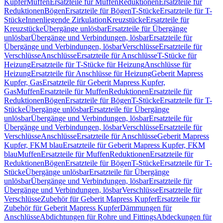
Kupfer
Muffen
Ersatzteile für Muffen
Reduktionen
Ersatzteile für
Reduktionen
Bögen
Ersatzteile für Bögen
T-Stücke
Ersatzteile für T-
Stücke
Innenliegende Zirkulation
Kreuzstücke
Ersatzteile für
Kreuzstücke
Übergänge unlösbar
Ersatzteile für Übergänge
unlösbar
Übergänge und Verbindungen, lösbar
Ersatzteile für
Übergänge und Verbindungen, lösbar
Verschlüsse
Ersatzteile für
Verschlüsse
Anschlüsse
Ersatzteile für Anschlüsse
T-Stücke für
Heizung
Ersatzteile für T-Stücke für Heizung
Anschlüsse für
Heizung
Ersatzteile für Anschlüsse für Heizung
Geberit Mapress
Kupfer, Gas
Ersatzteile für Geberit Mapress Kupfer,
Gas
Muffen
Ersatzteile für Muffen
Reduktionen
Ersatzteile für
Reduktionen
Bögen
Ersatzteile für Bögen
T-Stücke
Ersatzteile für T-
Stücke
Übergänge unlösbar
Ersatzteile für Übergänge
unlösbar
Übergänge und Verbindungen, lösbar
Ersatzteile für
Übergänge und Verbindungen, lösbar
Verschlüsse
Ersatzteile für
Verschlüsse
Anschlüsse
Ersatzteile für Anschlüsse
Geberit Mapress
Kupfer, FKM blau
Ersatzteile für Geberit Mapress Kupfer, FKM
blau
Muffen
Ersatzteile für Muffen
Reduktionen
Ersatzteile für
Reduktionen
Bögen
Ersatzteile für Bögen
T-Stücke
Ersatzteile für T-
Stücke
Übergänge unlösbar
Ersatzteile für Übergänge
unlösbar
Übergänge und Verbindungen, lösbar
Ersatzteile für
Übergänge und Verbindungen, lösbar
Verschlüsse
Ersatzteile für
Verschlüsse
Zubehör für Geberit Mapress Kupfer
Ersatzteile für
Zubehör für Geberit Mapress Kupfer
Dämmungen für
Anschlüsse
Abdichtungen für Rohre und Fittings
Abdeckungen für