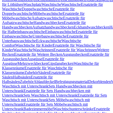
für Löthülsen
Waschplatz
Waschtische
Waschtische
Ersatzteile für
Waschtische
Doppelwaschtische
Ersatzteile für
Doppelwaschtische
Möbelwaschtische
Ersatzteile für
Möbelwaschtische
Aufsatzwaschtische
Ersatzteile für
Aufsatzwaschtische
Handwaschbecken
Ersatzteile für
Handwaschbecken
Aufsatzhandwaschbecken
Eckhandwaschbecken
H
für Halbeinbauwaschtische
Einbauwaschtische
Ersatzteile für
Einbauwaschtische
Unterbauwaschtische
Ersatzteile für
Unterbauwaschtische
Eckwaschtische
Waschtische
Comfort
Waschtische für Kinder
Ersatzteile für Waschtische für
Kinder
Waschtische
Waschrinnen
Ersatzteile für Waschrinnen
Weitere
Becken
Ersatzteile für Weitere Becken
Ausgussbecken
Ersatzteile für
Ausgussbecken
Ausgüsse
Ersatzteile für
Ausgüsse
Mehrzweckbecken
Gipsfangbecken
Waschtische für
Klassenräume
Ersatzteile für Waschtische für
Klassenräume
Zubehör
Säulen
Ersatzteile für
Säulen
Halbsäulen
Ersatzteile für
Halbsäulen
Zubehör
Ablaufdeckel
Befestigungsmaterial
Dekorblenden
W
Waschtisch mit Unterschrank
Sets Handwaschbecken mit
Unterschrank
Ersatzteile für Sets Handwaschbecken mit
Unterschrank
Sets Waschtisch mit Unterschrank
Ersatzteile für Sets
Waschtisch mit Unterschrank
Sets Möbelwaschtisch mit
Unterschrank
Ersatzteile für Sets Möbelwaschtisch mit
Unterschrank
Badezimmermöbel
Waschtischunterschränke
Ersatzteile