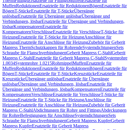
Therm
Fittings
Ersatzteile für Fittings
Muffen
Ersatzteile für
Muffen
Reduktionen
Ersatzteile für Reduktionen
Bögen
Ersatzteile für
Bögen
T-Stücke
Ersatzteile für T-Stücke
Übergänge
unlösbar
Ersatzteile für Übergänge unlösbar
Übergänge und
Verbindungen, lösbar
Ersatzteile für Übergänge und Verbindungen,
lösbar
Kompensatoren
Ersatzteile für
Kompensatoren
Verschlüsse
Ersatzteile für Verschlüsse
T-Stücke für
Heizung
Ersatzteile für T-Stücke für Heizung
Anschlüsse für
Heizung
Ersatzteile für Anschlüsse für Heizung
Zubehör für Geberit
Mapress Therm
Schutzkappen für Rohrende
Systemdichtungen
Sets
Schraube für Flanschverbindungen
Geberit Mapress C-Stahl
Geberit
Mapress C-Stahl
Ersatzteile für Geberit Mapress C-Stahl
Systemrohre
1.0034
Systemrohre 1.0215
Rohrnippel
Muffen
Ersatzteile für
Muffen
Reduktionen
Ersatzteile für Reduktionen
Bögen
Ersatzteile für
Bögen
T-Stücke
Ersatzteile für T-Stücke
Kreuzstücke
Ersatzteile für
Kreuzstücke
Übergänge unlösbar
Ersatzteile für Übergänge
unlösbar
Übergänge und Verbindungen, lösbar
Ersatzteile für
Übergänge und Verbindungen, lösbar
Kompensatoren
Ersatzteile für
Kompensatoren
Verschlüsse
Ersatzteile für Verschlüsse
T-Stücke für
Heizung
Ersatzteile für T-Stücke für Heizung
Anschlüsse für
Heizung
Ersatzteile für Anschlüsse für Heizung
Zubehör für Geberit
Mapress C-Stahl
Abdichtungen für Rohre und Fittings
Abdeckungen
für Rohre
Befestigungen für Anschlüsse
Systemdichtungen
Sets
Schraube für Flanschverbindungen
Geberit Mapress Kupfer
Geberit
Mapress Kupfer
Ersatzteile für Geberit Mapress