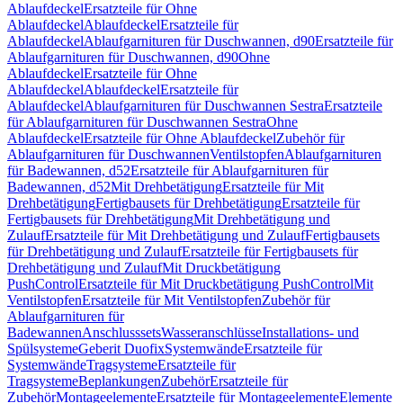
Ablaufdeckel
Ersatzteile für Ohne
Ablaufdeckel
Ablaufdeckel
Ersatzteile für
Ablaufdeckel
Ablaufgarnituren für Duschwannen, d90
Ersatzteile für
Ablaufgarnituren für Duschwannen, d90
Ohne
Ablaufdeckel
Ersatzteile für Ohne
Ablaufdeckel
Ablaufdeckel
Ersatzteile für
Ablaufdeckel
Ablaufgarnituren für Duschwannen Sestra
Ersatzteile
für Ablaufgarnituren für Duschwannen Sestra
Ohne
Ablaufdeckel
Ersatzteile für Ohne Ablaufdeckel
Zubehör für
Ablaufgarnituren für Duschwannen
Ventilstopfen
Ablaufgarnituren
für Badewannen, d52
Ersatzteile für Ablaufgarnituren für
Badewannen, d52
Mit Drehbetätigung
Ersatzteile für Mit
Drehbetätigung
Fertigbausets für Drehbetätigung
Ersatzteile für
Fertigbausets für Drehbetätigung
Mit Drehbetätigung und
Zulauf
Ersatzteile für Mit Drehbetätigung und Zulauf
Fertigbausets
für Drehbetätigung und Zulauf
Ersatzteile für Fertigbausets für
Drehbetätigung und Zulauf
Mit Druckbetätigung
PushControl
Ersatzteile für Mit Druckbetätigung PushControl
Mit
Ventilstopfen
Ersatzteile für Mit Ventilstopfen
Zubehör für
Ablaufgarnituren für
Badewannen
Anschlusssets
Wasseranschlüsse
Installations- und
Spülsysteme
Geberit Duofix
Systemwände
Ersatzteile für
Systemwände
Tragsysteme
Ersatzteile für
Tragsysteme
Beplankungen
Zubehör
Ersatzteile für
Zubehör
Montageelemente
Ersatzteile für Montageelemente
Elemente