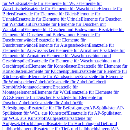
für WCs
Ersatzteile für Elemente für WCs
Elemente für
Waschtische
Ersatzteile für Elemente für Waschtische
Elemente für
Bidets
Ersatzteile für Elemente für Bidets
Elemente für
Urinale
Ersatzteile für Elemente für Urinale
Elemente für Duschen
mit Wandablauf
Ersatzteile für Elemente für Duschen mit
Wandablauf
Elemente für Duschen und Badewannen
Ersatzteile für
Elemente für Duschen und Badewannen
Elemente für
Duschtrennwände
Ersatzteile für Elemente für
Duschtrennwände
Elemente für Ausgussbecken
Ersatzteile für
Elemente für Ausgussbecken
Elemente für Armaturen
Ersatzteile für
Elemente für Armaturen
Elemente für Waschmaschinen und
Geschirrspüler
Ersatzteile für Elemente für Waschmaschinen und
Geschirrspüler
Elemente für Konsollasten
Ersatzteile für Elemente für
Konsollasten
Elemente für Küchenspülen
Ersatzteile für Elemente für
Küchenspülen
Elemente für Wandspeicher
Ersatzteile für Elemente
für Wandspeicher
Zubehör
Ersatzteile für Zubehör
Geberit
Kombifix
Montageelemente
Ersatzteile für
Montageelemente
Elemente für WCs
Ersatzteile für Elemente für
WCs
Elemente für Duschen
Ersatzteile für Elemente für
Duschen
Zubehör
Ersatzteile für Zubehör
Für
Befestigungen
Ersatzteile für Für Befestigungen
AP-Spülkästen
AP-
Spülkästen für WCs, aus Kunststoff
Ersatzteile für AP-Spülkästen
für WCs, aus Kunststoff
Aufgesetzt
Ersatzteile für
Aufgesetzt
Hochhängend
Ersatzteile für Hochhängend
Tief- und
halbhochhängend
Ersatzteile für Tief- und halbhochhängend
AP-