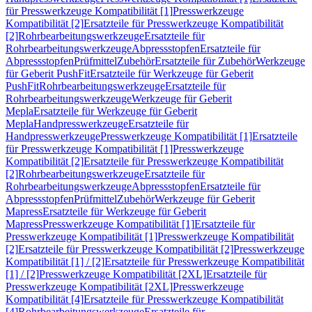
für Presswerkzeuge Kompatibilität [1]
Presswerkzeuge
Kompatibilität [2]
Ersatzteile für Presswerkzeuge Kompatibilität
[2]
Rohrbearbeitungswerkzeuge
Ersatzteile für
Rohrbearbeitungswerkzeuge
Abpressstopfen
Ersatzteile für
Abpressstopfen
Prüfmittel
Zubehör
Ersatzteile für Zubehör
Werkzeuge
für Geberit PushFit
Ersatzteile für Werkzeuge für Geberit
PushFit
Rohrbearbeitungswerkzeuge
Ersatzteile für
Rohrbearbeitungswerkzeuge
Werkzeuge für Geberit
Mepla
Ersatzteile für Werkzeuge für Geberit
Mepla
Handpresswerkzeuge
Ersatzteile für
Handpresswerkzeuge
Presswerkzeuge Kompatibilität [1]
Ersatzteile
für Presswerkzeuge Kompatibilität [1]
Presswerkzeuge
Kompatibilität [2]
Ersatzteile für Presswerkzeuge Kompatibilität
[2]
Rohrbearbeitungswerkzeuge
Ersatzteile für
Rohrbearbeitungswerkzeuge
Abpressstopfen
Ersatzteile für
Abpressstopfen
Prüfmittel
Zubehör
Werkzeuge für Geberit
Mapress
Ersatzteile für Werkzeuge für Geberit
Mapress
Presswerkzeuge Kompatibilität [1]
Ersatzteile für
Presswerkzeuge Kompatibilität [1]
Presswerkzeuge Kompatibilität
[2]
Ersatzteile für Presswerkzeuge Kompatibilität [2]
Presswerkzeuge
Kompatibilität [1] / [2]
Ersatzteile für Presswerkzeuge Kompatibilität
[1] / [2]
Presswerkzeuge Kompatibilität [2XL]
Ersatzteile für
Presswerkzeuge Kompatibilität [2XL]
Presswerkzeuge
Kompatibilität [4]
Ersatzteile für Presswerkzeuge Kompatibilität
[4]
Rohrbearbeitungswerkzeuge
Ersatzteile für