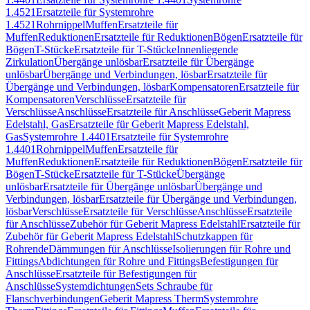
1.4521
Ersatzteile für Systemrohre
1.4521
Rohrnippel
Muffen
Ersatzteile für
Muffen
Reduktionen
Ersatzteile für Reduktionen
Bögen
Ersatzteile für
Bögen
T-Stücke
Ersatzteile für T-Stücke
Innenliegende
Zirkulation
Übergänge unlösbar
Ersatzteile für Übergänge
unlösbar
Übergänge und Verbindungen, lösbar
Ersatzteile für
Übergänge und Verbindungen, lösbar
Kompensatoren
Ersatzteile für
Kompensatoren
Verschlüsse
Ersatzteile für
Verschlüsse
Anschlüsse
Ersatzteile für Anschlüsse
Geberit Mapress
Edelstahl, Gas
Ersatzteile für Geberit Mapress Edelstahl,
Gas
Systemrohre 1.4401
Ersatzteile für Systemrohre
1.4401
Rohrnippel
Muffen
Ersatzteile für
Muffen
Reduktionen
Ersatzteile für Reduktionen
Bögen
Ersatzteile für
Bögen
T-Stücke
Ersatzteile für T-Stücke
Übergänge
unlösbar
Ersatzteile für Übergänge unlösbar
Übergänge und
Verbindungen, lösbar
Ersatzteile für Übergänge und Verbindungen,
lösbar
Verschlüsse
Ersatzteile für Verschlüsse
Anschlüsse
Ersatzteile
für Anschlüsse
Zubehör für Geberit Mapress Edelstahl
Ersatzteile für
Zubehör für Geberit Mapress Edelstahl
Schutzkappen für
Rohrende
Dämmungen für Anschlüsse
Isolierungen für Rohre und
Fittings
Abdichtungen für Rohre und Fittings
Befestigungen für
Anschlüsse
Ersatzteile für Befestigungen für
Anschlüsse
Systemdichtungen
Sets Schraube für
Flanschverbindungen
Geberit Mapress Therm
Systemrohre