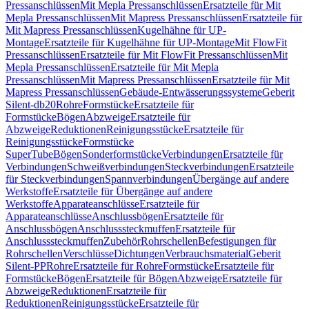
Pressanschlüssen
Mit Mepla Pressanschlüssen
Ersatzteile für Mit
Mepla Pressanschlüssen
Mit Mapress Pressanschlüssen
Ersatzteile für
Mit Mapress Pressanschlüssen
Kugelhähne für UP-
Montage
Ersatzteile für Kugelhähne für UP-Montage
Mit FlowFit
Pressanschlüssen
Ersatzteile für Mit FlowFit Pressanschlüssen
Mit
Mepla Pressanschlüssen
Ersatzteile für Mit Mepla
Pressanschlüssen
Mit Mapress Pressanschlüssen
Ersatzteile für Mit
Mapress Pressanschlüssen
Gebäude-Entwässerungssysteme
Geberit
Silent-db20
Rohre
Formstücke
Ersatzteile für
Formstücke
Bögen
Abzweige
Ersatzteile für
Abzweige
Reduktionen
Reinigungsstücke
Ersatzteile für
Reinigungsstücke
Formstücke
SuperTube
Bögen
Sonderformstücke
Verbindungen
Ersatzteile für
Verbindungen
Schweißverbindungen
Steckverbindungen
Ersatzteile
für Steckverbindungen
Spannverbindungen
Übergänge auf andere
Werkstoffe
Ersatzteile für Übergänge auf andere
Werkstoffe
Apparateanschlüsse
Ersatzteile für
Apparateanschlüsse
Anschlussbögen
Ersatzteile für
Anschlussbögen
Anschlusssteckmuffen
Ersatzteile für
Anschlusssteckmuffen
Zubehör
Rohrschellen
Befestigungen für
Rohrschellen
Verschlüsse
Dichtungen
Verbrauchsmaterial
Geberit
Silent-PP
Rohre
Ersatzteile für Rohre
Formstücke
Ersatzteile für
Formstücke
Bögen
Ersatzteile für Bögen
Abzweige
Ersatzteile für
Abzweige
Reduktionen
Ersatzteile für
Reduktionen
Reinigungsstücke
Ersatzteile für