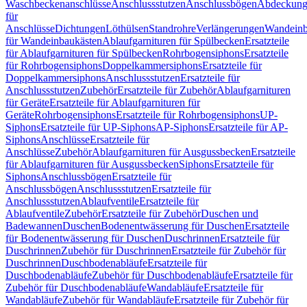
Waschbeckenanschlüsse
Anschlussstutzen
Anschlussbögen
Abdeckung
für
Anschlüsse
Dichtungen
Löthülsen
Standrohre
Verlängerungen
Wandeinb
für Wandeinbaukästen
Ablaufgarnituren für Spülbecken
Ersatzteile
für Ablaufgarnituren für Spülbecken
Rohrbogensiphons
Ersatzteile
für Rohrbogensiphons
Doppelkammersiphons
Ersatzteile für
Doppelkammersiphons
Anschlussstutzen
Ersatzteile für
Anschlussstutzen
Zubehör
Ersatzteile für Zubehör
Ablaufgarnituren
für Geräte
Ersatzteile für Ablaufgarnituren für
Geräte
Rohrbogensiphons
Ersatzteile für Rohrbogensiphons
UP-
Siphons
Ersatzteile für UP-Siphons
AP-Siphons
Ersatzteile für AP-
Siphons
Anschlüsse
Ersatzteile für
Anschlüsse
Zubehör
Ablaufgarnituren für Ausgussbecken
Ersatzteile
für Ablaufgarnituren für Ausgussbecken
Siphons
Ersatzteile für
Siphons
Anschlussbögen
Ersatzteile für
Anschlussbögen
Anschlussstutzen
Ersatzteile für
Anschlussstutzen
Ablaufventile
Ersatzteile für
Ablaufventile
Zubehör
Ersatzteile für Zubehör
Duschen und
Badewannen
Duschen
Bodenentwässerung für Duschen
Ersatzteile
für Bodenentwässerung für Duschen
Duschrinnen
Ersatzteile für
Duschrinnen
Zubehör für Duschrinnen
Ersatzteile für Zubehör für
Duschrinnen
Duschbodenabläufe
Ersatzteile für
Duschbodenabläufe
Zubehör für Duschbodenabläufe
Ersatzteile für
Zubehör für Duschbodenabläufe
Wandabläufe
Ersatzteile für
Wandabläufe
Zubehör für Wandabläufe
Ersatzteile für Zubehör für