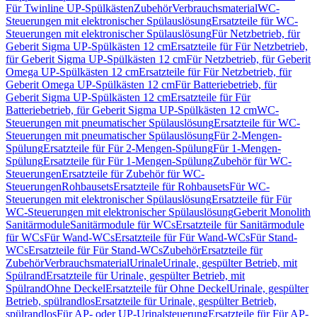
Für Twinline UP-Spülkästen
Zubehör
Verbrauchsmaterial
WC-
Steuerungen mit elektronischer Spülauslösung
Ersatzteile für WC-
Steuerungen mit elektronischer Spülauslösung
Für Netzbetrieb, für
Geberit Sigma UP-Spülkästen 12 cm
Ersatzteile für Für Netzbetrieb,
für Geberit Sigma UP-Spülkästen 12 cm
Für Netzbetrieb, für Geberit
Omega UP-Spülkästen 12 cm
Ersatzteile für Für Netzbetrieb, für
Geberit Omega UP-Spülkästen 12 cm
Für Batteriebetrieb, für
Geberit Sigma UP-Spülkästen 12 cm
Ersatzteile für Für
Batteriebetrieb, für Geberit Sigma UP-Spülkästen 12 cm
WC-
Steuerungen mit pneumatischer Spülauslösung
Ersatzteile für WC-
Steuerungen mit pneumatischer Spülauslösung
Für 2-Mengen-
Spülung
Ersatzteile für Für 2-Mengen-Spülung
Für 1-Mengen-
Spülung
Ersatzteile für Für 1-Mengen-Spülung
Zubehör für WC-
Steuerungen
Ersatzteile für Zubehör für WC-
Steuerungen
Rohbausets
Ersatzteile für Rohbausets
Für WC-
Steuerungen mit elektronischer Spülauslösung
Ersatzteile für Für
WC-Steuerungen mit elektronischer Spülauslösung
Geberit Monolith
Sanitärmodule
Sanitärmodule für WCs
Ersatzteile für Sanitärmodule
für WCs
Für Wand-WCs
Ersatzteile für Für Wand-WCs
Für Stand-
WCs
Ersatzteile für Für Stand-WCs
Zubehör
Ersatzteile für
Zubehör
Verbrauchsmaterial
Urinale
Urinale, gespülter Betrieb, mit
Spülrand
Ersatzteile für Urinale, gespülter Betrieb, mit
Spülrand
Ohne Deckel
Ersatzteile für Ohne Deckel
Urinale, gespülter
Betrieb, spülrandlos
Ersatzteile für Urinale, gespülter Betrieb,
spülrandlos
Für AP- oder UP-Urinalsteuerung
Ersatzteile für Für AP-