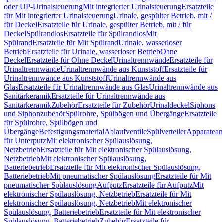
oder UP-Urinalsteuerung
Mit integrierter Urinalsteuerung
Ersatzteile
für Mit integrierter Urinalsteuerung
Urinale, gespülter Betrieb, mit /
für Deckel
Ersatzteile für Urinale, gespülter Betrieb, mit / für
Deckel
Spülrandlos
Ersatzteile für Spülrandlos
Mit
Spülrand
Ersatzteile für Mit Spülrand
Urinale, wasserloser
Betrieb
Ersatzteile für Urinale, wasserloser Betrieb
Ohne
Deckel
Ersatzteile für Ohne Deckel
Urinaltrennwände
Ersatzteile für
Urinaltrennwände
Urinaltrennwände aus Kunststoff
Ersatzteile für
Urinaltrennwände aus Kunststoff
Urinaltrennwände aus
Glas
Ersatzteile für Urinaltrennwände aus Glas
Urinaltrennwände aus
Sanitärkeramik
Ersatzteile für Urinaltrennwände aus
Sanitärkeramik
Zubehör
Ersatzteile für Zubehör
Urinaldeckel
Siphons
und Siphonzubehör
Spülrohre, Spülbögen und Übergänge
Ersatzteile
für Spülrohre, Spülbögen und
Übergänge
Befestigungsmaterial
Ablaufventile
Spülverteiler
Apparatean
für Unterputz
Mit elektronischer Spülauslösung,
Netzbetrieb
Ersatzteile für Mit elektronischer Spülauslösung,
Netzbetrieb
Mit elektronischer Spülauslösung,
Batteriebetrieb
Ersatzteile für Mit elektronischer Spülauslösung,
Batteriebetrieb
Mit pneumatischer Spülauslösung
Ersatzteile für Mit
pneumatischer Spülauslösung
Aufputz
Ersatzteile für Aufputz
Mit
elektronischer Spülauslösung, Netzbetrieb
Ersatzteile für Mit
elektronischer Spülauslösung, Netzbetrieb
Mit elektronischer
Spülauslösung, Batteriebetrieb
Ersatzteile für Mit elektronischer
Spülauslösung, Batteriebetrieb
Zubehör
Ersatzteile für