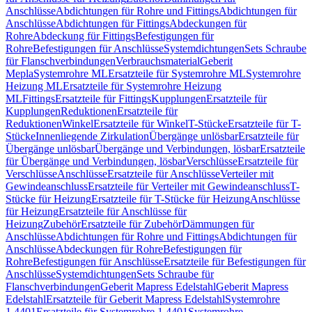
Anschlüsse
Abdichtungen für Rohre und Fittings
Abdichtungen für
Anschlüsse
Abdichtungen für Fittings
Abdeckungen für
Rohre
Abdeckung für Fittings
Befestigungen für
Rohre
Befestigungen für Anschlüsse
Systemdichtungen
Sets Schraube
für Flanschverbindungen
Verbrauchsmaterial
Geberit
Mepla
Systemrohre ML
Ersatzteile für Systemrohre ML
Systemrohre
Heizung ML
Ersatzteile für Systemrohre Heizung
ML
Fittings
Ersatzteile für Fittings
Kupplungen
Ersatzteile für
Kupplungen
Reduktionen
Ersatzteile für
Reduktionen
Winkel
Ersatzteile für Winkel
T-Stücke
Ersatzteile für T-
Stücke
Innenliegende Zirkulation
Übergänge unlösbar
Ersatzteile für
Übergänge unlösbar
Übergänge und Verbindungen, lösbar
Ersatzteile
für Übergänge und Verbindungen, lösbar
Verschlüsse
Ersatzteile für
Verschlüsse
Anschlüsse
Ersatzteile für Anschlüsse
Verteiler mit
Gewindeanschluss
Ersatzteile für Verteiler mit Gewindeanschluss
T-
Stücke für Heizung
Ersatzteile für T-Stücke für Heizung
Anschlüsse
für Heizung
Ersatzteile für Anschlüsse für
Heizung
Zubehör
Ersatzteile für Zubehör
Dämmungen für
Anschlüsse
Abdichtungen für Rohre und Fittings
Abdichtungen für
Anschlüsse
Abdeckungen für Rohre
Befestigungen für
Rohre
Befestigungen für Anschlüsse
Ersatzteile für Befestigungen für
Anschlüsse
Systemdichtungen
Sets Schraube für
Flanschverbindungen
Geberit Mapress Edelstahl
Geberit Mapress
Edelstahl
Ersatzteile für Geberit Mapress Edelstahl
Systemrohre
1.4401
Ersatzteile für Systemrohre 1.4401
Systemrohre