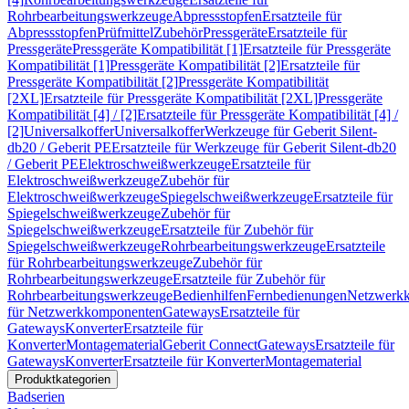
Rohrbearbeitungswerkzeuge
Abpressstopfen
Ersatzteile für
Abpressstopfen
Prüfmittel
Zubehör
Pressgeräte
Ersatzteile für
Pressgeräte
Pressgeräte Kompatibilität [1]
Ersatzteile für Pressgeräte
Kompatibilität [1]
Pressgeräte Kompatibilität [2]
Ersatzteile für
Pressgeräte Kompatibilität [2]
Pressgeräte Kompatibilität
[2XL]
Ersatzteile für Pressgeräte Kompatibilität [2XL]
Pressgeräte
Kompatibilität [4] / [2]
Ersatzteile für Pressgeräte Kompatibilität [4] /
[2]
Universalkoffer
Universalkoffer
Werkzeuge für Geberit Silent-
db20 / Geberit PE
Ersatzteile für Werkzeuge für Geberit Silent-db20
/ Geberit PE
Elektroschweißwerkzeuge
Ersatzteile für
Elektroschweißwerkzeuge
Zubehör für
Elektroschweißwerkzeuge
Spiegelschweißwerkzeuge
Ersatzteile für
Spiegelschweißwerkzeuge
Zubehör für
Spiegelschweißwerkzeuge
Ersatzteile für Zubehör für
Spiegelschweißwerkzeuge
Rohrbearbeitungswerkzeuge
Ersatzteile
für Rohrbearbeitungswerkzeuge
Zubehör für
Rohrbearbeitungswerkzeuge
Ersatzteile für Zubehör für
Rohrbearbeitungswerkzeuge
Bedienhilfen
Fernbedienungen
Netzwerk
für Netzwerkkomponenten
Gateways
Ersatzteile für
Gateways
Konverter
Ersatzteile für
Konverter
Montagematerial
Geberit Connect
Gateways
Ersatzteile für
Gateways
Konverter
Ersatzteile für Konverter
Montagematerial
Produktkategorien
Badserien