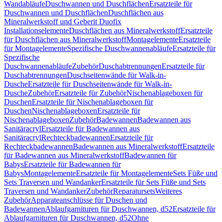
Wandabläufe
Duschwannen und Duschflächen
Ersatzteile für
Duschwannen und Duschflächen
Duschflächen aus
Mineralwerkstoff und Geberit Duofix
Installationselemente
Duschflächen aus Mineralwerkstoff
Ersatzteile
für Duschflächen aus Mineralwerkstoff
Montagelemente
Ersatzteile
für Montagelemente
Spezifische Duschwannenabläufe
Ersatzteile für
Spezifische
Duschwannenabläufe
Zubehör
Duschabtrennungen
Ersatzteile für
Duschabtrennungen
Duschseitenwände für Walk-in-
Dusche
Ersatzteile für Duschseitenwände für Walk-in-
Dusche
Zubehör
Ersatzteile für Zubehör
Nischenablageboxen für
Duschen
Ersatzteile für Nischenablageboxen für
Duschen
Nischenablageboxen
Ersatzteile für
Nischenablageboxen
Zubehör
Badewannen
Badewannen aus
Sanitäracryl
Ersatzteile für Badewannen aus
Sanitäracryl
Rechteckbadewannen
Ersatzteile für
Rechteckbadewannen
Badewannen aus Mineralwerkstoff
Ersatzteile
für Badewannen aus Mineralwerkstoff
Badewannen für
Babys
Ersatzteile für Badewannen für
Babys
Montagelemente
Ersatzteile für Montagelemente
Sets Füße und
Sets Traversen und Wandanker
Ersatzteile für Sets Füße und Sets
Traversen und Wandanker
Zubehör
Reparatursets
Weiteres
Zubehör
Apparateanschlüsse für Duschen und
Badewannen
Ablaufgarnituren für Duschwannen, d52
Ersatzteile für
Ablaufgarnituren für Duschwannen, d52
Ohne