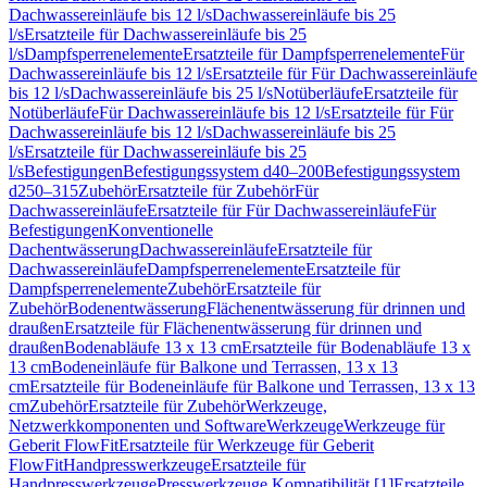
Dachwassereinläufe bis 12 l/s
Dachwassereinläufe bis 25
l/s
Ersatzteile für Dachwassereinläufe bis 25
l/s
Dampfsperrenelemente
Ersatzteile für Dampfsperrenelemente
Für
Dachwassereinläufe bis 12 l/s
Ersatzteile für Für Dachwassereinläufe
bis 12 l/s
Dachwassereinläufe bis 25 l/s
Notüberläufe
Ersatzteile für
Notüberläufe
Für Dachwassereinläufe bis 12 l/s
Ersatzteile für Für
Dachwassereinläufe bis 12 l/s
Dachwassereinläufe bis 25
l/s
Ersatzteile für Dachwassereinläufe bis 25
l/s
Befestigungen
Befestigungssystem d40–200
Befestigungssystem
d250–315
Zubehör
Ersatzteile für Zubehör
Für
Dachwassereinläufe
Ersatzteile für Für Dachwassereinläufe
Für
Befestigungen
Konventionelle
Dachentwässerung
Dachwassereinläufe
Ersatzteile für
Dachwassereinläufe
Dampfsperrenelemente
Ersatzteile für
Dampfsperrenelemente
Zubehör
Ersatzteile für
Zubehör
Bodenentwässerung
Flächenentwässerung für drinnen und
draußen
Ersatzteile für Flächenentwässerung für drinnen und
draußen
Bodenabläufe 13 x 13 cm
Ersatzteile für Bodenabläufe 13 x
13 cm
Bodeneinläufe für Balkone und Terrassen, 13 x 13
cm
Ersatzteile für Bodeneinläufe für Balkone und Terrassen, 13 x 13
cm
Zubehör
Ersatzteile für Zubehör
Werkzeuge,
Netzwerkkomponenten und Software
Werkzeuge
Werkzeuge für
Geberit FlowFit
Ersatzteile für Werkzeuge für Geberit
FlowFit
Handpresswerkzeuge
Ersatzteile für
Handpresswerkzeuge
Presswerkzeuge Kompatibilität [1]
Ersatzteile