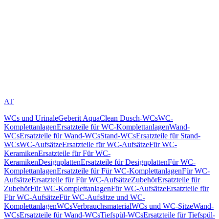
AT
WCs und Urinale
Geberit AquaClean Dusch-WCs
WC-
Komplettanlagen
Ersatzteile für WC-Komplettanlagen
Wand-
WCs
Ersatzteile für Wand-WCs
Stand-WCs
Ersatzteile für Stand-
WCs
WC-Aufsätze
Ersatzteile für WC-Aufsätze
Für WC-
Keramiken
Ersatzteile für Für WC-
Keramiken
Designplatten
Ersatzteile für Designplatten
Für WC-
Komplettanlagen
Ersatzteile für Für WC-Komplettanlagen
Für WC-
Aufsätze
Ersatzteile für Für WC-Aufsätze
Zubehör
Ersatzteile für
Zubehör
Für WC-Komplettanlagen
Für WC-Aufsätze
Ersatzteile für
Für WC-Aufsätze
Für WC-Aufsätze und WC-
Komplettanlagen
WCs
Verbrauchsmaterial
WCs und WC-Sitze
Wand-
WCs
Ersatzteile für Wand-WCs
Tiefspül-WCs
Ersatzteile für Tiefspül-