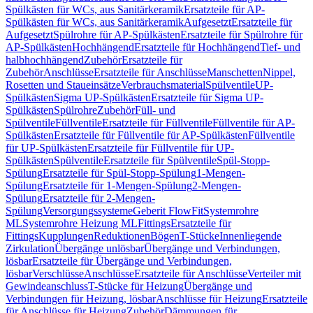
Spülkästen für WCs, aus Sanitärkeramik
Ersatzteile für AP-
Spülkästen für WCs, aus Sanitärkeramik
Aufgesetzt
Ersatzteile für
Aufgesetzt
Spülrohre für AP-Spülkästen
Ersatzteile für Spülrohre für
AP-Spülkästen
Hochhängend
Ersatzteile für Hochhängend
Tief- und
halbhochhängend
Zubehör
Ersatzteile für
Zubehör
Anschlüsse
Ersatzteile für Anschlüsse
Manschetten
Nippel,
Rosetten und Staueinsätze
Verbrauchsmaterial
Spülventile
UP-
Spülkästen
Sigma UP-Spülkästen
Ersatzteile für Sigma UP-
Spülkästen
Spülrohre
Zubehör
Füll- und
Spülventile
Füllventile
Ersatzteile für Füllventile
Füllventile für AP-
Spülkästen
Ersatzteile für Füllventile für AP-Spülkästen
Füllventile
für UP-Spülkästen
Ersatzteile für Füllventile für UP-
Spülkästen
Spülventile
Ersatzteile für Spülventile
Spül-Stopp-
Spülung
Ersatzteile für Spül-Stopp-Spülung
1-Mengen-
Spülung
Ersatzteile für 1-Mengen-Spülung
2-Mengen-
Spülung
Ersatzteile für 2-Mengen-
Spülung
Versorgungssysteme
Geberit FlowFit
Systemrohre
ML
Systemrohre Heizung ML
Fittings
Ersatzteile für
Fittings
Kupplungen
Reduktionen
Bögen
T-Stücke
Innenliegende
Zirkulation
Übergänge unlösbar
Übergänge und Verbindungen,
lösbar
Ersatzteile für Übergänge und Verbindungen,
lösbar
Verschlüsse
Anschlüsse
Ersatzteile für Anschlüsse
Verteiler mit
Gewindeanschluss
T-Stücke für Heizung
Übergänge und
Verbindungen für Heizung, lösbar
Anschlüsse für Heizung
Ersatzteile
für Anschlüsse für Heizung
Zubehör
Dämmungen für