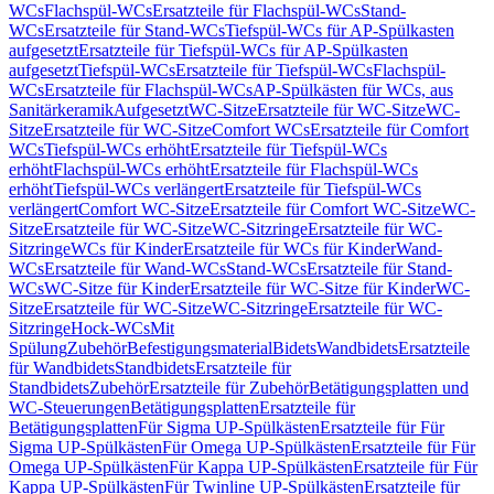
WCs
Flachspül-WCs
Ersatzteile für Flachspül-WCs
Stand-
WCs
Ersatzteile für Stand-WCs
Tiefspül-WCs für AP-Spülkasten
aufgesetzt
Ersatzteile für Tiefspül-WCs für AP-Spülkasten
aufgesetzt
Tiefspül-WCs
Ersatzteile für Tiefspül-WCs
Flachspül-
WCs
Ersatzteile für Flachspül-WCs
AP-Spülkästen für WCs, aus
Sanitärkeramik
Aufgesetzt
WC-Sitze
Ersatzteile für WC-Sitze
WC-
Sitze
Ersatzteile für WC-Sitze
Comfort WCs
Ersatzteile für Comfort
WCs
Tiefspül-WCs erhöht
Ersatzteile für Tiefspül-WCs
erhöht
Flachspül-WCs erhöht
Ersatzteile für Flachspül-WCs
erhöht
Tiefspül-WCs verlängert
Ersatzteile für Tiefspül-WCs
verlängert
Comfort WC-Sitze
Ersatzteile für Comfort WC-Sitze
WC-
Sitze
Ersatzteile für WC-Sitze
WC-Sitzringe
Ersatzteile für WC-
Sitzringe
WCs für Kinder
Ersatzteile für WCs für Kinder
Wand-
WCs
Ersatzteile für Wand-WCs
Stand-WCs
Ersatzteile für Stand-
WCs
WC-Sitze für Kinder
Ersatzteile für WC-Sitze für Kinder
WC-
Sitze
Ersatzteile für WC-Sitze
WC-Sitzringe
Ersatzteile für WC-
Sitzringe
Hock-WCs
Mit
Spülung
Zubehör
Befestigungsmaterial
Bidets
Wandbidets
Ersatzteile
für Wandbidets
Standbidets
Ersatzteile für
Standbidets
Zubehör
Ersatzteile für Zubehör
Betätigungsplatten und
WC-Steuerungen
Betätigungsplatten
Ersatzteile für
Betätigungsplatten
Für Sigma UP-Spülkästen
Ersatzteile für Für
Sigma UP-Spülkästen
Für Omega UP-Spülkästen
Ersatzteile für Für
Omega UP-Spülkästen
Für Kappa UP-Spülkästen
Ersatzteile für Für
Kappa UP-Spülkästen
Für Twinline UP-Spülkästen
Ersatzteile für