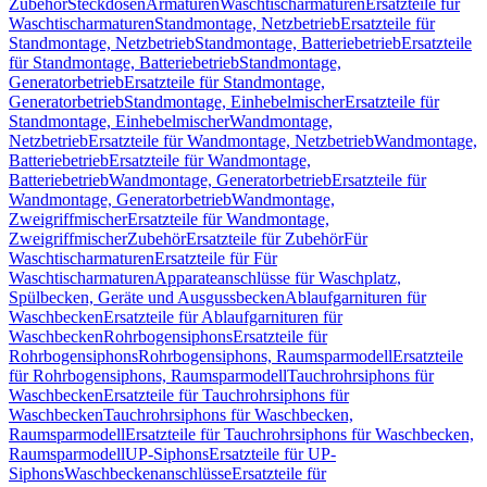
Zubehör
Steckdosen
Armaturen
Waschtischarmaturen
Ersatzteile für
Waschtischarmaturen
Standmontage, Netzbetrieb
Ersatzteile für
Standmontage, Netzbetrieb
Standmontage, Batteriebetrieb
Ersatzteile
für Standmontage, Batteriebetrieb
Standmontage,
Generatorbetrieb
Ersatzteile für Standmontage,
Generatorbetrieb
Standmontage, Einhebelmischer
Ersatzteile für
Standmontage, Einhebelmischer
Wandmontage,
Netzbetrieb
Ersatzteile für Wandmontage, Netzbetrieb
Wandmontage,
Batteriebetrieb
Ersatzteile für Wandmontage,
Batteriebetrieb
Wandmontage, Generatorbetrieb
Ersatzteile für
Wandmontage, Generatorbetrieb
Wandmontage,
Zweigriffmischer
Ersatzteile für Wandmontage,
Zweigriffmischer
Zubehör
Ersatzteile für Zubehör
Für
Waschtischarmaturen
Ersatzteile für Für
Waschtischarmaturen
Apparateanschlüsse für Waschplatz,
Spülbecken, Geräte und Ausgussbecken
Ablaufgarnituren für
Waschbecken
Ersatzteile für Ablaufgarnituren für
Waschbecken
Rohrbogensiphons
Ersatzteile für
Rohrbogensiphons
Rohrbogensiphons, Raumsparmodell
Ersatzteile
für Rohrbogensiphons, Raumsparmodell
Tauchrohrsiphons für
Waschbecken
Ersatzteile für Tauchrohrsiphons für
Waschbecken
Tauchrohrsiphons für Waschbecken,
Raumsparmodell
Ersatzteile für Tauchrohrsiphons für Waschbecken,
Raumsparmodell
UP-Siphons
Ersatzteile für UP-
Siphons
Waschbeckenanschlüsse
Ersatzteile für