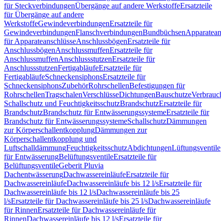
für Steckverbindungen
Übergänge auf andere Werkstoffe
Ersatzteile
für Übergänge auf andere
Werkstoffe
Gewindeverbindungen
Ersatzteile für
Gewindeverbindungen
Flanschverbindungen
Bundbüchsen
Apparatean
für Apparateanschlüsse
Anschlussbögen
Ersatzteile für
Anschlussbögen
Anschlussmuffen
Ersatzteile für
Anschlussmuffen
Anschlussstutzen
Ersatzteile für
Anschlussstutzen
Fertigabläufe
Ersatzteile für
Fertigabläufe
Schneckensiphons
Ersatzteile für
Schneckensiphons
Zubehör
Rohrschellen
Befestigungen für
Rohrschellen
Tragschalen
Verschlüsse
Dichtungen
Bauschutze
Verbrauc
Schallschutz und Feuchtigkeitsschutz
Brandschutz
Ersatzteile für
Brandschutz
Brandschutz für Entwässerungssysteme
Ersatzteile für
Brandschutz für Entwässerungssysteme
Schallschutz
Dämmungen
zur Körperschallentkopplung
Dämmungen zur
Körperschallentkopplung und
Luftschalldämmung
Feuchtigkeitsschutz
Abdichtungen
Lüftungsventile
für Entwässerung
Belüftungsventile
Ersatzteile für
Belüftungsventile
Geberit Pluvia
Dachentwässerung
Dachwassereinläufe
Ersatzteile für
Dachwassereinläufe
Dachwassereinläufe bis 12 l/s
Ersatzteile für
Dachwassereinläufe bis 12 l/s
Dachwassereinläufe bis 25
l/s
Ersatzteile für Dachwassereinläufe bis 25 l/s
Dachwassereinläufe
für Rinnen
Ersatzteile für Dachwassereinläufe für
Rinnen
Dachwassereinläufe bis 12 l/s
Ersatzteile für