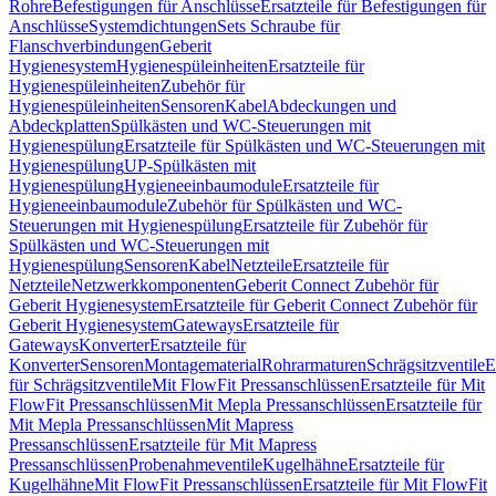
Rohre
Befestigungen für Anschlüsse
Ersatzteile für Befestigungen für
Anschlüsse
Systemdichtungen
Sets Schraube für
Flanschverbindungen
Geberit
Hygienesystem
Hygienespüleinheiten
Ersatzteile für
Hygienespüleinheiten
Zubehör für
Hygienespüleinheiten
Sensoren
Kabel
Abdeckungen und
Abdeckplatten
Spülkästen und WC-Steuerungen mit
Hygienespülung
Ersatzteile für Spülkästen und WC-Steuerungen mit
Hygienespülung
UP-Spülkästen mit
Hygienespülung
Hygieneeinbaumodule
Ersatzteile für
Hygieneeinbaumodule
Zubehör für Spülkästen und WC-
Steuerungen mit Hygienespülung
Ersatzteile für Zubehör für
Spülkästen und WC-Steuerungen mit
Hygienespülung
Sensoren
Kabel
Netzteile
Ersatzteile für
Netzteile
Netzwerkkomponenten
Geberit Connect Zubehör für
Geberit Hygienesystem
Ersatzteile für Geberit Connect Zubehör für
Geberit Hygienesystem
Gateways
Ersatzteile für
Gateways
Konverter
Ersatzteile für
Konverter
Sensoren
Montagematerial
Rohrarmaturen
Schrägsitzventile
E
für Schrägsitzventile
Mit FlowFit Pressanschlüssen
Ersatzteile für Mit
FlowFit Pressanschlüssen
Mit Mepla Pressanschlüssen
Ersatzteile für
Mit Mepla Pressanschlüssen
Mit Mapress
Pressanschlüssen
Ersatzteile für Mit Mapress
Pressanschlüssen
Probenahmeventile
Kugelhähne
Ersatzteile für
Kugelhähne
Mit FlowFit Pressanschlüssen
Ersatzteile für Mit FlowFit