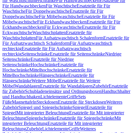
für Waschtischunterschränke
Für Handwaschbecken
Ersatzteile für
Für Handwaschbecken
Für Waschtische
Ersatzteile für Für
Waschtische
Für Doppelwaschtische
Ersatzteile für Für
Doppelwaschtische
Für Möbelwaschtische
Ersatzteile für Für
Möbelwaschtische
Für Eckhandwaschbecken
Ersatzteile für Für
Eckhandwaschbecken
Für Eckwaschtische
Ersatzteile für Für
Eckwaschtische
Waschtischplatten
Ersatzteile für
Waschtischplatten
Für Aufsatzwaschtisch Schalenform
Ersatzteile für
Für Aufsatzwaschtisch Schalenform
Für Aufsatzwaschtisch
rechteckig
Ersatzteile für Für Aufsatzwaschtisch
rechteckig
Seitenschränke
Ersatzteile für Seitenschränke
Niedrige
Seitenschränke
Ersatzteile für Niedrige
Seitenschränke
Hochschränke
Ersatzteile für
Hochschränke
Mittelhochschränke
Ersatzteile für
Mittelhochschränke
Hängeschränke
Ersatzteile für
Hängeschränke
Weitere Möbel
Ersatzteile für Weitere
Möbel
Wandablagen
Ersatzteile für Wandablagen
Zubehör
Ersatzteile
für Zubehör
Schubladeneinsätze und Ordnungsboxen
Handtuchhalter
und Handtuchhaken
Lichtelemente
Griffe
Sets
Füße
Magnettafeln
Steckdosen
Ersatzteile für Steckdosen
Weiteres
Zubehör
Spiegel und Spiegelschränke
Spiegel
Ersatzteile für
Spiegel
Mit integrierter Beleuchtung
Ersatzteile für Mit integrierter
Beleuchtung
Spiegelschränke
Ersatzteile für Spiegelschränke
Mit
integrierter Beleuchtung
Ersatzteile für Mit integrierter
Beleuchtung
Zubehör
Lichtelemente
Griffe
Weiteres