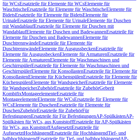
für WCs
Ersatzteile für Elemente für WCs
Elemente für
Waschtische
Ersatzteile für Elemente für Waschtische
Elemente für
Bidets
Ersatzteile für Elemente für Bidets
Elemente für
Urinale
Ersatzteile für Elemente für Urinale
Elemente für Duschen
mit Wandablauf
Ersatzteile für Elemente für Duschen mit
Wandablauf
Elemente für Duschen und Badewannen
Ersatzteile für
Elemente für Duschen und Badewannen
Elemente für
Duschtrennwände
Ersatzteile für Elemente für
Duschtrennwände
Elemente für Ausgussbecken
Ersatzteile für
Elemente für Ausgussbecken
Elemente für Armaturen
Ersatzteile für
Elemente für Armaturen
Elemente für Waschmaschinen und
Geschirrspüler
Ersatzteile für Elemente für Waschmaschinen und
Geschirrspüler
Elemente für Konsollasten
Ersatzteile für Elemente für
Konsollasten
Elemente für Küchenspülen
Ersatzteile für Elemente für
Küchenspülen
Elemente für Wandspeicher
Ersatzteile für Elemente
für Wandspeicher
Zubehör
Ersatzteile für Zubehör
Geberit
Kombifix
Montageelemente
Ersatzteile für
Montageelemente
Elemente für WCs
Ersatzteile für Elemente für
WCs
Elemente für Duschen
Ersatzteile für Elemente für
Duschen
Zubehör
Ersatzteile für Zubehör
Für
Befestigungen
Ersatzteile für Für Befestigungen
AP-Spülkästen
AP-
Spülkästen für WCs, aus Kunststoff
Ersatzteile für AP-Spülkästen
für WCs, aus Kunststoff
Aufgesetzt
Ersatzteile für
Aufgesetzt
Hochhängend
Ersatzteile für Hochhängend
Tief- und
halbhochhängend
Ersatzteile für Tief- und halbhochhängend
AP-