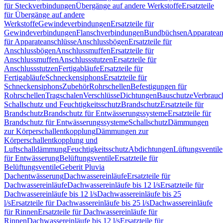
für Steckverbindungen
Übergänge auf andere Werkstoffe
Ersatzteile
für Übergänge auf andere
Werkstoffe
Gewindeverbindungen
Ersatzteile für
Gewindeverbindungen
Flanschverbindungen
Bundbüchsen
Apparatean
für Apparateanschlüsse
Anschlussbögen
Ersatzteile für
Anschlussbögen
Anschlussmuffen
Ersatzteile für
Anschlussmuffen
Anschlussstutzen
Ersatzteile für
Anschlussstutzen
Fertigabläufe
Ersatzteile für
Fertigabläufe
Schneckensiphons
Ersatzteile für
Schneckensiphons
Zubehör
Rohrschellen
Befestigungen für
Rohrschellen
Tragschalen
Verschlüsse
Dichtungen
Bauschutze
Verbrauc
Schallschutz und Feuchtigkeitsschutz
Brandschutz
Ersatzteile für
Brandschutz
Brandschutz für Entwässerungssysteme
Ersatzteile für
Brandschutz für Entwässerungssysteme
Schallschutz
Dämmungen
zur Körperschallentkopplung
Dämmungen zur
Körperschallentkopplung und
Luftschalldämmung
Feuchtigkeitsschutz
Abdichtungen
Lüftungsventile
für Entwässerung
Belüftungsventile
Ersatzteile für
Belüftungsventile
Geberit Pluvia
Dachentwässerung
Dachwassereinläufe
Ersatzteile für
Dachwassereinläufe
Dachwassereinläufe bis 12 l/s
Ersatzteile für
Dachwassereinläufe bis 12 l/s
Dachwassereinläufe bis 25
l/s
Ersatzteile für Dachwassereinläufe bis 25 l/s
Dachwassereinläufe
für Rinnen
Ersatzteile für Dachwassereinläufe für
Rinnen
Dachwassereinläufe bis 12 l/s
Ersatzteile für