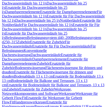
Dachwassereinläufe bis 12 l/s
Dachwassereinläufe bis 25
l/s
Ersatzteile für Dachwassereinläufe bis 25
l/s
Dampfsperrenelemente
Ersatzteile für Dampfsperrenelemente
Für
Dachwassereinläufe bis 12 l/s
Ersatzteile für Für Dachwassereinläufe
bis 12 l/s
Dachwassereinläufe bis 25 l/s
Notüberläufe
Ersatzteile für
Notüberläufe
Für Dachwassereinläufe bis 12 l/s
Ersatzteile für Für
Dachwassereinläufe bis 12 l/s
Dachwassereinläufe bis 25
l/s
Ersatzteile für Dachwassereinläufe bis 25
l/s
Befestigungen
Befestigungssystem d40–200
Befestigungssystem
d250–315
Zubehör
Ersatzteile für Zubehör
Für
Dachwassereinläufe
Ersatzteile für Für Dachwassereinläufe
Für
Befestigungen
Konventionelle
Dachentwässerung
Dachwassereinläufe
Ersatzteile für
Dachwassereinläufe
Dampfsperrenelemente
Ersatzteile für
Dampfsperrenelemente
Zubehör
Ersatzteile für
Zubehör
Bodenentwässerung
Flächenentwässerung für drinnen und
draußen
Ersatzteile für Flächenentwässerung für drinnen und
draußen
Bodenabläufe 13 x 13 cm
Ersatzteile für Bodenabläufe 13 x
13 cm
Bodeneinläufe für Balkone und Terrassen, 13 x 13
cm
Ersatzteile für Bodeneinläufe für Balkone und Terrassen, 13 x 13
cm
Zubehör
Ersatzteile für Zubehör
Werkzeuge,
Netzwerkkomponenten und Software
Werkzeuge
Werkzeuge für
Geberit FlowFit
Ersatzteile für Werkzeuge für Geberit
FlowFit
Handpresswerkzeuge
Ersatzteile für
Handpresswerkzeuge
Presswerkzeuge Kompatibilität [1]
Ersatzteile