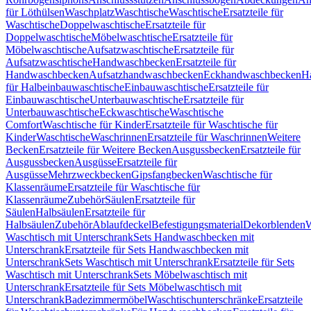
für Löthülsen
Waschplatz
Waschtische
Waschtische
Ersatzteile für
Waschtische
Doppelwaschtische
Ersatzteile für
Doppelwaschtische
Möbelwaschtische
Ersatzteile für
Möbelwaschtische
Aufsatzwaschtische
Ersatzteile für
Aufsatzwaschtische
Handwaschbecken
Ersatzteile für
Handwaschbecken
Aufsatzhandwaschbecken
Eckhandwaschbecken
H
für Halbeinbauwaschtische
Einbauwaschtische
Ersatzteile für
Einbauwaschtische
Unterbauwaschtische
Ersatzteile für
Unterbauwaschtische
Eckwaschtische
Waschtische
Comfort
Waschtische für Kinder
Ersatzteile für Waschtische für
Kinder
Waschtische
Waschrinnen
Ersatzteile für Waschrinnen
Weitere
Becken
Ersatzteile für Weitere Becken
Ausgussbecken
Ersatzteile für
Ausgussbecken
Ausgüsse
Ersatzteile für
Ausgüsse
Mehrzweckbecken
Gipsfangbecken
Waschtische für
Klassenräume
Ersatzteile für Waschtische für
Klassenräume
Zubehör
Säulen
Ersatzteile für
Säulen
Halbsäulen
Ersatzteile für
Halbsäulen
Zubehör
Ablaufdeckel
Befestigungsmaterial
Dekorblenden
W
Waschtisch mit Unterschrank
Sets Handwaschbecken mit
Unterschrank
Ersatzteile für Sets Handwaschbecken mit
Unterschrank
Sets Waschtisch mit Unterschrank
Ersatzteile für Sets
Waschtisch mit Unterschrank
Sets Möbelwaschtisch mit
Unterschrank
Ersatzteile für Sets Möbelwaschtisch mit
Unterschrank
Badezimmermöbel
Waschtischunterschränke
Ersatzteile