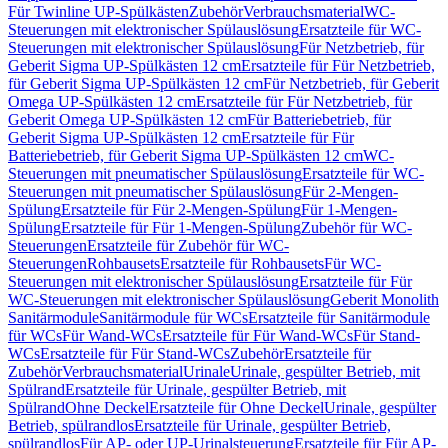
Für Twinline UP-Spülkästen
Zubehör
Verbrauchsmaterial
WC-
Steuerungen mit elektronischer Spülauslösung
Ersatzteile für WC-
Steuerungen mit elektronischer Spülauslösung
Für Netzbetrieb, für
Geberit Sigma UP-Spülkästen 12 cm
Ersatzteile für Für Netzbetrieb,
für Geberit Sigma UP-Spülkästen 12 cm
Für Netzbetrieb, für Geberit
Omega UP-Spülkästen 12 cm
Ersatzteile für Für Netzbetrieb, für
Geberit Omega UP-Spülkästen 12 cm
Für Batteriebetrieb, für
Geberit Sigma UP-Spülkästen 12 cm
Ersatzteile für Für
Batteriebetrieb, für Geberit Sigma UP-Spülkästen 12 cm
WC-
Steuerungen mit pneumatischer Spülauslösung
Ersatzteile für WC-
Steuerungen mit pneumatischer Spülauslösung
Für 2-Mengen-
Spülung
Ersatzteile für Für 2-Mengen-Spülung
Für 1-Mengen-
Spülung
Ersatzteile für Für 1-Mengen-Spülung
Zubehör für WC-
Steuerungen
Ersatzteile für Zubehör für WC-
Steuerungen
Rohbausets
Ersatzteile für Rohbausets
Für WC-
Steuerungen mit elektronischer Spülauslösung
Ersatzteile für Für
WC-Steuerungen mit elektronischer Spülauslösung
Geberit Monolith
Sanitärmodule
Sanitärmodule für WCs
Ersatzteile für Sanitärmodule
für WCs
Für Wand-WCs
Ersatzteile für Für Wand-WCs
Für Stand-
WCs
Ersatzteile für Für Stand-WCs
Zubehör
Ersatzteile für
Zubehör
Verbrauchsmaterial
Urinale
Urinale, gespülter Betrieb, mit
Spülrand
Ersatzteile für Urinale, gespülter Betrieb, mit
Spülrand
Ohne Deckel
Ersatzteile für Ohne Deckel
Urinale, gespülter
Betrieb, spülrandlos
Ersatzteile für Urinale, gespülter Betrieb,
spülrandlos
Für AP- oder UP-Urinalsteuerung
Ersatzteile für Für AP-