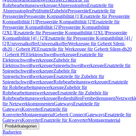
Rohrbearbeitungswerkzeuge
Abpressstopfen
Ersatzteile für
Abpressstopfen
Prüfmittel
Zubehör
Pressgeräte
Ersatzteile für
Pressgeräte
Pressgeräte Kompatibilität [1]
Ersatzteile für Pressgeräte
Kompatibilität [1]
Pressgeräte Kompatibilität [2]
Ersatzteile für
Pressgeräte Kompatibilität [2]
Pressgeräte Kompatibilität
[2XL]
Ersatzteile für Pressgeräte Kompatibilität [2XL]
Pressgeräte
Kompatibilität [4] / [2]
Ersatzteile für Pressgeräte Kompatibilität [4] /
[2]
Universalkoffer
Universalkoffer
Werkzeuge für Geberit Silent-
db20 / Geberit PE
Ersatzteile für Werkzeuge für Geberit Silent-db20
/ Geberit PE
Elektroschweißwerkzeuge
Ersatzteile für
Elektroschweißwerkzeuge
Zubehör für
Elektroschweißwerkzeuge
Spiegelschweißwerkzeuge
Ersatzteile für
Spiegelschweißwerkzeuge
Zubehör für
Spiegelschweißwerkzeuge
Ersatzteile für Zubehör für
Spiegelschweißwerkzeuge
Rohrbearbeitungswerkzeuge
Ersatzteile
für Rohrbearbeitungswerkzeuge
Zubehör für
Rohrbearbeitungswerkzeuge
Ersatzteile für Zubehör für
Rohrbearbeitungswerkzeuge
Bedienhilfen
Fernbedienungen
Netzwerk
für Netzwerkkomponenten
Gateways
Ersatzteile für
Gateways
Konverter
Ersatzteile für
Konverter
Montagematerial
Geberit Connect
Gateways
Ersatzteile für
Gateways
Konverter
Ersatzteile für Konverter
Montagematerial
Produktkategorien
Badserien