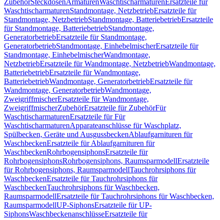
Zubehör
Steckdosen
Armaturen
Waschtischarmaturen
Ersatzteile für
Waschtischarmaturen
Standmontage, Netzbetrieb
Ersatzteile für
Standmontage, Netzbetrieb
Standmontage, Batteriebetrieb
Ersatzteile
für Standmontage, Batteriebetrieb
Standmontage,
Generatorbetrieb
Ersatzteile für Standmontage,
Generatorbetrieb
Standmontage, Einhebelmischer
Ersatzteile für
Standmontage, Einhebelmischer
Wandmontage,
Netzbetrieb
Ersatzteile für Wandmontage, Netzbetrieb
Wandmontage,
Batteriebetrieb
Ersatzteile für Wandmontage,
Batteriebetrieb
Wandmontage, Generatorbetrieb
Ersatzteile für
Wandmontage, Generatorbetrieb
Wandmontage,
Zweigriffmischer
Ersatzteile für Wandmontage,
Zweigriffmischer
Zubehör
Ersatzteile für Zubehör
Für
Waschtischarmaturen
Ersatzteile für Für
Waschtischarmaturen
Apparateanschlüsse für Waschplatz,
Spülbecken, Geräte und Ausgussbecken
Ablaufgarnituren für
Waschbecken
Ersatzteile für Ablaufgarnituren für
Waschbecken
Rohrbogensiphons
Ersatzteile für
Rohrbogensiphons
Rohrbogensiphons, Raumsparmodell
Ersatzteile
für Rohrbogensiphons, Raumsparmodell
Tauchrohrsiphons für
Waschbecken
Ersatzteile für Tauchrohrsiphons für
Waschbecken
Tauchrohrsiphons für Waschbecken,
Raumsparmodell
Ersatzteile für Tauchrohrsiphons für Waschbecken,
Raumsparmodell
UP-Siphons
Ersatzteile für UP-
Siphons
Waschbeckenanschlüsse
Ersatzteile für