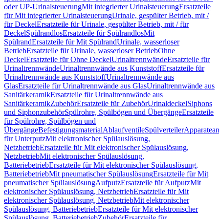
oder UP-Urinalsteuerung
Mit integrierter Urinalsteuerung
Ersatzteile
für Mit integrierter Urinalsteuerung
Urinale, gespülter Betrieb, mit /
für Deckel
Ersatzteile für Urinale, gespülter Betrieb, mit / für
Deckel
Spülrandlos
Ersatzteile für Spülrandlos
Mit
Spülrand
Ersatzteile für Mit Spülrand
Urinale, wasserloser
Betrieb
Ersatzteile für Urinale, wasserloser Betrieb
Ohne
Deckel
Ersatzteile für Ohne Deckel
Urinaltrennwände
Ersatzteile für
Urinaltrennwände
Urinaltrennwände aus Kunststoff
Ersatzteile für
Urinaltrennwände aus Kunststoff
Urinaltrennwände aus
Glas
Ersatzteile für Urinaltrennwände aus Glas
Urinaltrennwände aus
Sanitärkeramik
Ersatzteile für Urinaltrennwände aus
Sanitärkeramik
Zubehör
Ersatzteile für Zubehör
Urinaldeckel
Siphons
und Siphonzubehör
Spülrohre, Spülbögen und Übergänge
Ersatzteile
für Spülrohre, Spülbögen und
Übergänge
Befestigungsmaterial
Ablaufventile
Spülverteiler
Apparatean
für Unterputz
Mit elektronischer Spülauslösung,
Netzbetrieb
Ersatzteile für Mit elektronischer Spülauslösung,
Netzbetrieb
Mit elektronischer Spülauslösung,
Batteriebetrieb
Ersatzteile für Mit elektronischer Spülauslösung,
Batteriebetrieb
Mit pneumatischer Spülauslösung
Ersatzteile für Mit
pneumatischer Spülauslösung
Aufputz
Ersatzteile für Aufputz
Mit
elektronischer Spülauslösung, Netzbetrieb
Ersatzteile für Mit
elektronischer Spülauslösung, Netzbetrieb
Mit elektronischer
Spülauslösung, Batteriebetrieb
Ersatzteile für Mit elektronischer
Spülauslösung, Batteriebetrieb
Zubehör
Ersatzteile für