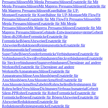
Pressanschlüssen
Mit Mepla Pressanschlüssen
Ersatzteile für Mit
Mepla Pressanschlüssen
Mit Mapress Pressanschlüssen
Ersatzteile für
Mit Mapress Pressanschlüssen
Kugelhähne für UP-
Montage
Ersatzteile für Kugelhähne für UP-Montage
Mit FlowFit
Pressanschlüssen
Ersatzteile für Mit FlowFit Pressanschlüssen
Mit
Mepla Pressanschlüssen
Ersatzteile für Mit Mepla
Pressanschlüssen
Mit Mapress Pressanschlüssen
Ersatzteile für Mit
Mapress Pressanschlüssen
Gebäude-Entwässerungssysteme
Geberit
Silent-db20
Rohre
Formstücke
Ersatzteile für
Formstücke
Bögen
Abzweige
Ersatzteile für
Abzweige
Reduktionen
Reinigungsstücke
Ersatzteile für
Reinigungsstücke
Formstücke
SuperTube
Bögen
Sonderformstücke
Verbindungen
Ersatzteile für
Verbindungen
Schweißverbindungen
Steckverbindungen
Ersatzteile
für Steckverbindungen
Spannverbindungen
Übergänge auf andere
Werkstoffe
Ersatzteile für Übergänge auf andere
Werkstoffe
Apparateanschlüsse
Ersatzteile für
Apparateanschlüsse
Anschlussbögen
Ersatzteile für
Anschlussbögen
Anschlusssteckmuffen
Ersatzteile für
Anschlusssteckmuffen
Zubehör
Rohrschellen
Befestigungen für
Rohrschellen
Verschlüsse
Dichtungen
Verbrauchsmaterial
Geberit
Silent-PP
Rohre
Ersatzteile für Rohre
Formstücke
Ersatzteile für
Formstücke
Bögen
Ersatzteile für Bögen
Abzweige
Ersatzteile für
Abzweige
Reduktionen
Ersatzteile für
Reduktionen
Reinigungsstücke
Ersatzteile für