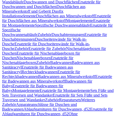
Wandabläufe
Duschwannen und Duschflächen
Ersatzteile für
Duschwannen und Duschflächen
Duschflächen aus
Mineralwerkstoff und Geberit Duofix
Installationselemente
Duschflächen aus Mineralwerkstoff
Ersatzteile
für Duschflächen aus Mineralwerkstoff
Montagelemente
Ersatzteile
für Montagelemente
Spezifische Duschwannenabläufe
Ersatzteile für
Spezifische
Duschwannenabläufe
Zubehör
Duschabtrennungen
Ersatzteile für
Duschabtrennungen
Duschseitenwände für Walk-in-
Dusche
Ersatzteile für Duschseitenwände für Walk-in-
Dusche
Zubehör
Ersatzteile für Zubehör
Nischenablageboxen für
Duschen
Ersatzteile für Nischenablageboxen für
Duschen
Nischenablageboxen
Ersatzteile für
Nischenablageboxen
Zubehör
Badewannen
Badewannen aus
Sanitäracryl
Ersatzteile für Badewannen aus
Sanitäracryl
Rechteckbadewannen
Ersatzteile für
Rechteckbadewannen
Badewannen aus Mineralwerkstoff
Ersatzteile
für Badewannen aus Mineralwerkstoff
Badewannen für
Babys
Ersatzteile für Badewannen für
Babys
Montagelemente
Ersatzteile für Montagelemente
Sets Füße und
Sets Traversen und Wandanker
Ersatzteile für Sets Füße und Sets
Traversen und Wandanker
Zubehör
Reparatursets
Weiteres
Zubehör
Apparateanschlüsse für Duschen und
Badewannen
Ablaufgarnituren für Duschwannen, d52
Ersatzteile für
Ablaufgarnituren für Duschwannen, d52
Ohne