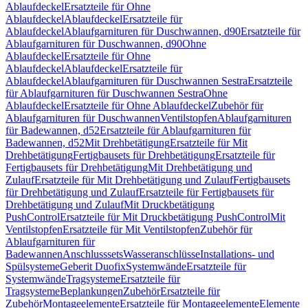
Ablaufdeckel
Ersatzteile für Ohne
Ablaufdeckel
Ablaufdeckel
Ersatzteile für
Ablaufdeckel
Ablaufgarnituren für Duschwannen, d90
Ersatzteile für
Ablaufgarnituren für Duschwannen, d90
Ohne
Ablaufdeckel
Ersatzteile für Ohne
Ablaufdeckel
Ablaufdeckel
Ersatzteile für
Ablaufdeckel
Ablaufgarnituren für Duschwannen Sestra
Ersatzteile
für Ablaufgarnituren für Duschwannen Sestra
Ohne
Ablaufdeckel
Ersatzteile für Ohne Ablaufdeckel
Zubehör für
Ablaufgarnituren für Duschwannen
Ventilstopfen
Ablaufgarnituren
für Badewannen, d52
Ersatzteile für Ablaufgarnituren für
Badewannen, d52
Mit Drehbetätigung
Ersatzteile für Mit
Drehbetätigung
Fertigbausets für Drehbetätigung
Ersatzteile für
Fertigbausets für Drehbetätigung
Mit Drehbetätigung und
Zulauf
Ersatzteile für Mit Drehbetätigung und Zulauf
Fertigbausets
für Drehbetätigung und Zulauf
Ersatzteile für Fertigbausets für
Drehbetätigung und Zulauf
Mit Druckbetätigung
PushControl
Ersatzteile für Mit Druckbetätigung PushControl
Mit
Ventilstopfen
Ersatzteile für Mit Ventilstopfen
Zubehör für
Ablaufgarnituren für
Badewannen
Anschlusssets
Wasseranschlüsse
Installations- und
Spülsysteme
Geberit Duofix
Systemwände
Ersatzteile für
Systemwände
Tragsysteme
Ersatzteile für
Tragsysteme
Beplankungen
Zubehör
Ersatzteile für
Zubehör
Montageelemente
Ersatzteile für Montageelemente
Elemente