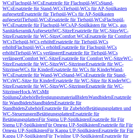
WCs
Flachspül-WCs
Ersatzteile für Flachspül-WCs
Stand-
WCs
Ersatzteile für Stand-WCs
Tiefspül-WCs für AP-Spülkasten
aufgesetzt
Ersatzteile für Tiefspül-WCs für AP-Spülkasten
aufgesetzt
Tiefspül-WCs
Ersatzteile für Tiefspül-WCs
Flachspül-
WCs
Ersatzteile für Flachspül-WCs
AP-Spülkästen für WCs, aus
Sanitärkeramik
Aufgesetzt
WC-Sitze
Ersatzteile für WC-Sitze
WC-
Sitze
Ersatzteile für WC-Sitze
Comfort WCs
Ersatzteile für Comfort
WCs
Tiefspül-WCs erhöht
Ersatzteile für Tiefspül-WCs
erhöht
Flachspül-WCs erhöht
Ersatzteile für Flachspül-WCs
erhöht
Tiefspül-WCs verlängert
Ersatzteile für Tiefspül-WCs
verlängert
Comfort WC-Sitze
Ersatzteile für Comfort WC-Sitze
WC-
Sitze
Ersatzteile für WC-Sitze
WC-Sitzringe
Ersatzteile für WC-
Sitzringe
WCs für Kinder
Ersatzteile für WCs für Kinder
Wand-
WCs
Ersatzteile für Wand-WCs
Stand-WCs
Ersatzteile für Stand-
WCs
WC-Sitze für Kinder
Ersatzteile für WC-Sitze für Kinder
WC-
Sitze
Ersatzteile für WC-Sitze
WC-Sitzringe
Ersatzteile für WC-
Sitzringe
Hock-WCs
Mit
Spülung
Zubehör
Befestigungsmaterial
Bidets
Wandbidets
Ersatzteile
für Wandbidets
Standbidets
Ersatzteile für
Standbidets
Zubehör
Ersatzteile für Zubehör
Betätigungsplatten und
WC-Steuerungen
Betätigungsplatten
Ersatzteile für
Betätigungsplatten
Für Sigma UP-Spülkästen
Ersatzteile für Für
Sigma UP-Spülkästen
Für Omega UP-Spülkästen
Ersatzteile für Für
Omega UP-Spülkästen
Für Kappa UP-Spülkästen
Ersatzteile für Für
Kappa UP-Spülkästen
Für Twinline UP-Spülkästen
Ersatzteile für