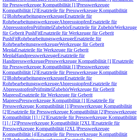
für Presswerkzeuge Kompatibilität [1]
Presswerkzeuge
Kompatibilität [2]
Ersatzteile für Presswerkzeuge Kompatibilität
[2]
Rohrbearbeitungswerkzeuge
Ersatzteile für
Rohrbearbeitungswerkzeuge
Abpressstopfen
Ersatzteile für
Abpressstopfen
Prüfmittel
Zubehör
Ersatzteile für Zubehör
Werkzeuge
für Geberit PushFit
Ersatzteile für Werkzeuge für Geberit
PushFit
Rohrbearbeitungswerkzeuge
Ersatzteile für
Rohrbearbeitungswerkzeuge
Werkzeuge für Geberit
Mepla
Ersatzteile für Werkzeuge für Geberit
Mepla
Handpresswerkzeuge
Ersatzteile für
Handpresswerkzeuge
Presswerkzeuge Kompatibilität [1]
Ersatzteile
für Presswerkzeuge Kompatibilität [1]
Presswerkzeuge
Kompatibilität [2]
Ersatzteile für Presswerkzeuge Kompatibilität
[2]
Rohrbearbeitungswerkzeuge
Ersatzteile für
Rohrbearbeitungswerkzeuge
Abpressstopfen
Ersatzteile für
Abpressstopfen
Prüfmittel
Zubehör
Werkzeuge für Geberit
Mapress
Ersatzteile für Werkzeuge für Geberit
Mapress
Presswerkzeuge Kompatibilität [1]
Ersatzteile für
Presswerkzeuge Kompatibilität [1]
Presswerkzeuge Kompatibilität
[2]
Ersatzteile für Presswerkzeuge Kompatibilität [2]
Presswerkzeuge
Kompatibilität [1] / [2]
Ersatzteile für Presswerkzeuge Kompatibilität
[1] / [2]
Presswerkzeuge Kompatibilität [2XL]
Ersatzteile für
Presswerkzeuge Kompatibilität [2XL]
Presswerkzeuge
Kompatibilität [4]
Ersatzteile für Presswerkzeuge Kompatibilität
[4]
Rohrbearbeitungswerkzeuge
Ersatzteile für