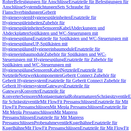
Rohre
Befestigungen für Anschlüsse
Ersatzteile für Befestigungen für
Anschlüsse
Systemdichtungen
Sets Schraube für
Flanschverbindungen
Geberit
Hygienesystem
Hygienespüleinheiten
Ersatzteile für
Hygienespüleinheiten
Zubehör für
Hygienespüleinheiten
Sensoren
Kabel
Abdeckungen und
Abdeckplatten
Spülkästen und WC-Steuerungen mit
Hygienespülung
Ersatzteile für Spülkästen und WC-Steuerungen mit
Hygienespülung
UP-Spülkästen mit
Hygienespülung
Hygieneeinbaumodule
Ersatzteile für
Hygieneeinbaumodule
Zubehör für Spülkästen und WC-
Steuerungen mit Hygienespülung
Ersatzteile für Zubehör für
Spülkästen und WC-Steuerungen mit
Hygienespülung
Sensoren
Kabel
Netzteile
Ersatzteile für
Netzteile
Netzwerkkomponenten
Geberit Connect Zubehör für
Geberit Hygienesystem
Ersatzteile für Geberit Connect Zubehör für
Geberit Hygienesystem
Gateways
Ersatzteile für
Gateways
Konverter
Ersatzteile für
Konverter
Sensoren
Montagematerial
Rohrarmaturen
Schrägsitzventile
E
für Schrägsitzventile
Mit FlowFit Pressanschlüssen
Ersatzteile für Mit
FlowFit Pressanschlüssen
Mit Mepla Pressanschlüssen
Ersatzteile für
Mit Mepla Pressanschlüssen
Mit Mapress
Pressanschlüssen
Ersatzteile für Mit Mapress
Pressanschlüssen
Probenahmeventile
Kugelhähne
Ersatzteile für
Kugelhähne
Mit FlowFit Pressanschlüssen
Ersatzteile für Mit FlowFit