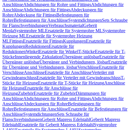
Anschlüsse
Abdichtungen für Rohre und Fittings
Abdichtungen für
Anschlüsse
Abdichtungen für Fittings
Abdeckungen für
Rohre
Abdeckung für Fittings
Befestigungen für
Rohre
Befestigungen für Anschlüsse
Systemdichtungen
Sets Schraube
für Flanschverbindungen
Verbrauchsmaterial
Geberit
Mepla
Systemrohre ML
Ersatzteile für Systemrohre ML
Systemrohre
Heizung ML
Ersatzteile für Systemrohre Heizung
ML
Fittings
Ersatzteile für Fittings
Kupplungen
Ersatzteile für
Kupplungen
Reduktionen
Ersatzteile für
Reduktionen
Winkel
Ersatzteile für Winkel
T-Stücke
Ersatzteile für T-
Stücke
Innenliegende Zirkulation
Übergänge unlösbar
Ersatzteile für
Übergänge unlösbar
Übergänge und Verbindungen, lösbar
Ersatzteile
für Übergänge und Verbindungen, lösbar
Verschlüsse
Ersatzteile für
Verschlüsse
Anschlüsse
Ersatzteile für Anschlüsse
Verteiler mit
Gewindeanschluss
Ersatzteile für Verteiler mit Gewindeanschluss
T-
Stücke für Heizung
Ersatzteile für T-Stücke für Heizung
Anschlüsse
für Heizung
Ersatzteile für Anschlüsse für
Heizung
Zubehör
Ersatzteile für Zubehör
Dämmungen für
Anschlüsse
Abdichtungen für Rohre und Fittings
Abdichtungen für
Anschlüsse
Abdeckungen für Rohre
Befestigungen für
Rohre
Befestigungen für Anschlüsse
Ersatzteile für Befestigungen für
Anschlüsse
Systemdichtungen
Sets Schraube für
Flanschverbindungen
Geberit Mapress Edelstahl
Geberit Mapress
Edelstahl
Ersatzteile für Geberit Mapress Edelstahl
Systemrohre
1.4401
Ersatzteile für Systemrohre 1.4401
Systemrohre