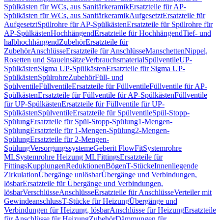
Spülkästen für WCs, aus Sanitärkeramik
Ersatzteile für AP-
Spülkästen für WCs, aus Sanitärkeramik
Aufgesetzt
Ersatzteile für
Aufgesetzt
Spülrohre für AP-Spülkästen
Ersatzteile für Spülrohre für
AP-Spülkästen
Hochhängend
Ersatzteile für Hochhängend
Tief- und
halbhochhängend
Zubehör
Ersatzteile für
Zubehör
Anschlüsse
Ersatzteile für Anschlüsse
Manschetten
Nippel,
Rosetten und Staueinsätze
Verbrauchsmaterial
Spülventile
UP-
Spülkästen
Sigma UP-Spülkästen
Ersatzteile für Sigma UP-
Spülkästen
Spülrohre
Zubehör
Füll- und
Spülventile
Füllventile
Ersatzteile für Füllventile
Füllventile für AP-
Spülkästen
Ersatzteile für Füllventile für AP-Spülkästen
Füllventile
für UP-Spülkästen
Ersatzteile für Füllventile für UP-
Spülkästen
Spülventile
Ersatzteile für Spülventile
Spül-Stopp-
Spülung
Ersatzteile für Spül-Stopp-Spülung
1-Mengen-
Spülung
Ersatzteile für 1-Mengen-Spülung
2-Mengen-
Spülung
Ersatzteile für 2-Mengen-
Spülung
Versorgungssysteme
Geberit FlowFit
Systemrohre
ML
Systemrohre Heizung ML
Fittings
Ersatzteile für
Fittings
Kupplungen
Reduktionen
Bögen
T-Stücke
Innenliegende
Zirkulation
Übergänge unlösbar
Übergänge und Verbindungen,
lösbar
Ersatzteile für Übergänge und Verbindungen,
lösbar
Verschlüsse
Anschlüsse
Ersatzteile für Anschlüsse
Verteiler mit
Gewindeanschluss
T-Stücke für Heizung
Übergänge und
Verbindungen für Heizung, lösbar
Anschlüsse für Heizung
Ersatzteile
für Anschlüsse für Heizung
Zubehör
Dämmungen für