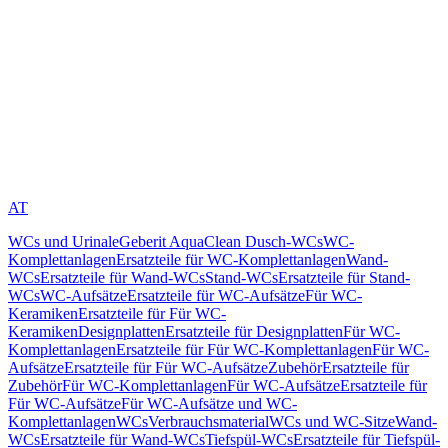
AT
WCs und Urinale
Geberit AquaClean Dusch-WCs
WC-
Komplettanlagen
Ersatzteile für WC-Komplettanlagen
Wand-
WCs
Ersatzteile für Wand-WCs
Stand-WCs
Ersatzteile für Stand-
WCs
WC-Aufsätze
Ersatzteile für WC-Aufsätze
Für WC-
Keramiken
Ersatzteile für Für WC-
Keramiken
Designplatten
Ersatzteile für Designplatten
Für WC-
Komplettanlagen
Ersatzteile für Für WC-Komplettanlagen
Für WC-
Aufsätze
Ersatzteile für Für WC-Aufsätze
Zubehör
Ersatzteile für
Zubehör
Für WC-Komplettanlagen
Für WC-Aufsätze
Ersatzteile für
Für WC-Aufsätze
Für WC-Aufsätze und WC-
Komplettanlagen
WCs
Verbrauchsmaterial
WCs und WC-Sitze
Wand-
WCs
Ersatzteile für Wand-WCs
Tiefspül-WCs
Ersatzteile für Tiefspül-