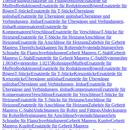
Therm
Fittings
Ersatzteile für Fittings
Muffen
Ersatzteile für
Muffen
Reduktionen
Ersatzteile für Reduktionen
Bögen
Ersatzteile für
Bögen
T-Stücke
Ersatzteile für T-Stücke
Übergänge
unlösbar
Ersatzteile für Übergänge unlösbar
Übergänge und
Verbindungen, lösbar
Ersatzteile für Übergänge und Verbindungen,
lösbar
Kompensatoren
Ersatzteile für
Kompensatoren
Verschlüsse
Ersatzteile für Verschlüsse
T-Stücke für
Heizung
Ersatzteile für T-Stücke für Heizung
Anschlüsse für
Heizung
Ersatzteile für Anschlüsse für Heizung
Zubehör für Geberit
Mapress Therm
Schutzkappen für Rohrende
Systemdichtungen
Sets
Schraube für Flanschverbindungen
Geberit Mapress C-Stahl
Geberit
Mapress C-Stahl
Ersatzteile für Geberit Mapress C-Stahl
Systemrohre
1.0034
Systemrohre 1.0215
Rohrnippel
Muffen
Ersatzteile für
Muffen
Reduktionen
Ersatzteile für Reduktionen
Bögen
Ersatzteile für
Bögen
T-Stücke
Ersatzteile für T-Stücke
Kreuzstücke
Ersatzteile für
Kreuzstücke
Übergänge unlösbar
Ersatzteile für Übergänge
unlösbar
Übergänge und Verbindungen, lösbar
Ersatzteile für
Übergänge und Verbindungen, lösbar
Kompensatoren
Ersatzteile für
Kompensatoren
Verschlüsse
Ersatzteile für Verschlüsse
T-Stücke für
Heizung
Ersatzteile für T-Stücke für Heizung
Anschlüsse für
Heizung
Ersatzteile für Anschlüsse für Heizung
Zubehör für Geberit
Mapress C-Stahl
Abdichtungen für Rohre und Fittings
Abdeckungen
für Rohre
Befestigungen für Anschlüsse
Systemdichtungen
Sets
Schraube für Flanschverbindungen
Geberit Mapress Kupfer
Geberit
Mapress Kupfer
Ersatzteile für Geberit Mapress