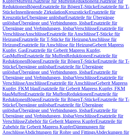
Kupfer
Muffen
Ersatzteile für Muffen
Reduktionen
Ersatzteile für
Reduktionen
Bögen
Ersatzteile für Bögen
T-Stücke
Ersatzteile für T-
Stücke
Innenliegende Zirkulation
Kreuzstücke
Ersatzteile für
Kreuzstücke
Übergänge unlösbar
Ersatzteile für Übergänge
unlösbar
Übergänge und Verbindungen, lösbar
Ersatzteile für
Übergänge und Verbindungen, lösbar
Verschlüsse
Ersatzteile für
Verschlüsse
Anschlüsse
Ersatzteile für Anschlüsse
T-Stücke für
Heizung
Ersatzteile für T-Stücke für Heizung
Anschlüsse für
Heizung
Ersatzteile für Anschlüsse für Heizung
Geberit Mapress
Kupfer, Gas
Ersatzteile für Geberit Mapress Kupfer,
Gas
Muffen
Ersatzteile für Muffen
Reduktionen
Ersatzteile für
Reduktionen
Bögen
Ersatzteile für Bögen
T-Stücke
Ersatzteile für T-
Stücke
Übergänge unlösbar
Ersatzteile für Übergänge
unlösbar
Übergänge und Verbindungen, lösbar
Ersatzteile für
Übergänge und Verbindungen, lösbar
Verschlüsse
Ersatzteile für
Verschlüsse
Anschlüsse
Ersatzteile für Anschlüsse
Geberit Mapress
Kupfer, FKM blau
Ersatzteile für Geberit Mapress Kupfer, FKM
blau
Muffen
Ersatzteile für Muffen
Reduktionen
Ersatzteile für
Reduktionen
Bögen
Ersatzteile für Bögen
T-Stücke
Ersatzteile für T-
Stücke
Übergänge unlösbar
Ersatzteile für Übergänge
unlösbar
Übergänge und Verbindungen, lösbar
Ersatzteile für
Übergänge und Verbindungen, lösbar
Verschlüsse
Ersatzteile für
Verschlüsse
Zubehör für Geberit Mapress Kupfer
Ersatzteile für
Zubehör für Geberit Mapress Kupfer
Dämmungen für
Anschlüsse
Abdichtungen für Rohre und Fittings
Abdeckungen für