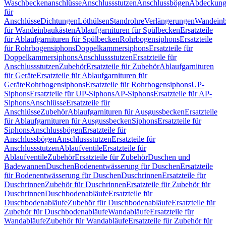
Waschbeckenanschlüsse
Anschlussstutzen
Anschlussbögen
Abdeckung
für
Anschlüsse
Dichtungen
Löthülsen
Standrohre
Verlängerungen
Wandeinb
für Wandeinbaukästen
Ablaufgarnituren für Spülbecken
Ersatzteile
für Ablaufgarnituren für Spülbecken
Rohrbogensiphons
Ersatzteile
für Rohrbogensiphons
Doppelkammersiphons
Ersatzteile für
Doppelkammersiphons
Anschlussstutzen
Ersatzteile für
Anschlussstutzen
Zubehör
Ersatzteile für Zubehör
Ablaufgarnituren
für Geräte
Ersatzteile für Ablaufgarnituren für
Geräte
Rohrbogensiphons
Ersatzteile für Rohrbogensiphons
UP-
Siphons
Ersatzteile für UP-Siphons
AP-Siphons
Ersatzteile für AP-
Siphons
Anschlüsse
Ersatzteile für
Anschlüsse
Zubehör
Ablaufgarnituren für Ausgussbecken
Ersatzteile
für Ablaufgarnituren für Ausgussbecken
Siphons
Ersatzteile für
Siphons
Anschlussbögen
Ersatzteile für
Anschlussbögen
Anschlussstutzen
Ersatzteile für
Anschlussstutzen
Ablaufventile
Ersatzteile für
Ablaufventile
Zubehör
Ersatzteile für Zubehör
Duschen und
Badewannen
Duschen
Bodenentwässerung für Duschen
Ersatzteile
für Bodenentwässerung für Duschen
Duschrinnen
Ersatzteile für
Duschrinnen
Zubehör für Duschrinnen
Ersatzteile für Zubehör für
Duschrinnen
Duschbodenabläufe
Ersatzteile für
Duschbodenabläufe
Zubehör für Duschbodenabläufe
Ersatzteile für
Zubehör für Duschbodenabläufe
Wandabläufe
Ersatzteile für
Wandabläufe
Zubehör für Wandabläufe
Ersatzteile für Zubehör für