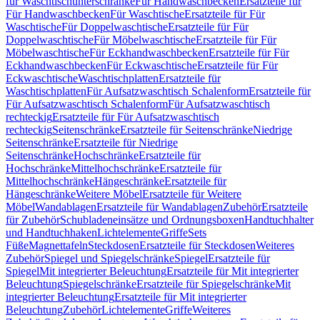
für Waschtischunterschränke
Für Handwaschbecken
Ersatzteile für
Für Handwaschbecken
Für Waschtische
Ersatzteile für Für
Waschtische
Für Doppelwaschtische
Ersatzteile für Für
Doppelwaschtische
Für Möbelwaschtische
Ersatzteile für Für
Möbelwaschtische
Für Eckhandwaschbecken
Ersatzteile für Für
Eckhandwaschbecken
Für Eckwaschtische
Ersatzteile für Für
Eckwaschtische
Waschtischplatten
Ersatzteile für
Waschtischplatten
Für Aufsatzwaschtisch Schalenform
Ersatzteile für
Für Aufsatzwaschtisch Schalenform
Für Aufsatzwaschtisch
rechteckig
Ersatzteile für Für Aufsatzwaschtisch
rechteckig
Seitenschränke
Ersatzteile für Seitenschränke
Niedrige
Seitenschränke
Ersatzteile für Niedrige
Seitenschränke
Hochschränke
Ersatzteile für
Hochschränke
Mittelhochschränke
Ersatzteile für
Mittelhochschränke
Hängeschränke
Ersatzteile für
Hängeschränke
Weitere Möbel
Ersatzteile für Weitere
Möbel
Wandablagen
Ersatzteile für Wandablagen
Zubehör
Ersatzteile
für Zubehör
Schubladeneinsätze und Ordnungsboxen
Handtuchhalter
und Handtuchhaken
Lichtelemente
Griffe
Sets
Füße
Magnettafeln
Steckdosen
Ersatzteile für Steckdosen
Weiteres
Zubehör
Spiegel und Spiegelschränke
Spiegel
Ersatzteile für
Spiegel
Mit integrierter Beleuchtung
Ersatzteile für Mit integrierter
Beleuchtung
Spiegelschränke
Ersatzteile für Spiegelschränke
Mit
integrierter Beleuchtung
Ersatzteile für Mit integrierter
Beleuchtung
Zubehör
Lichtelemente
Griffe
Weiteres