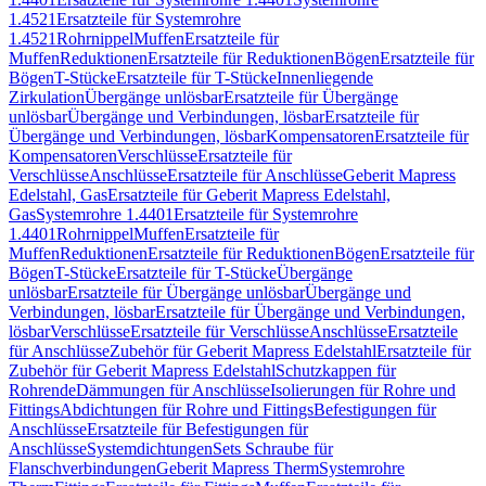
1.4521
Ersatzteile für Systemrohre
1.4521
Rohrnippel
Muffen
Ersatzteile für
Muffen
Reduktionen
Ersatzteile für Reduktionen
Bögen
Ersatzteile für
Bögen
T-Stücke
Ersatzteile für T-Stücke
Innenliegende
Zirkulation
Übergänge unlösbar
Ersatzteile für Übergänge
unlösbar
Übergänge und Verbindungen, lösbar
Ersatzteile für
Übergänge und Verbindungen, lösbar
Kompensatoren
Ersatzteile für
Kompensatoren
Verschlüsse
Ersatzteile für
Verschlüsse
Anschlüsse
Ersatzteile für Anschlüsse
Geberit Mapress
Edelstahl, Gas
Ersatzteile für Geberit Mapress Edelstahl,
Gas
Systemrohre 1.4401
Ersatzteile für Systemrohre
1.4401
Rohrnippel
Muffen
Ersatzteile für
Muffen
Reduktionen
Ersatzteile für Reduktionen
Bögen
Ersatzteile für
Bögen
T-Stücke
Ersatzteile für T-Stücke
Übergänge
unlösbar
Ersatzteile für Übergänge unlösbar
Übergänge und
Verbindungen, lösbar
Ersatzteile für Übergänge und Verbindungen,
lösbar
Verschlüsse
Ersatzteile für Verschlüsse
Anschlüsse
Ersatzteile
für Anschlüsse
Zubehör für Geberit Mapress Edelstahl
Ersatzteile für
Zubehör für Geberit Mapress Edelstahl
Schutzkappen für
Rohrende
Dämmungen für Anschlüsse
Isolierungen für Rohre und
Fittings
Abdichtungen für Rohre und Fittings
Befestigungen für
Anschlüsse
Ersatzteile für Befestigungen für
Anschlüsse
Systemdichtungen
Sets Schraube für
Flanschverbindungen
Geberit Mapress Therm
Systemrohre