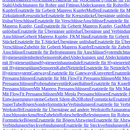
Stahl
Abdichtungen für Rohre und Fittings
Abdeckungen für Rohre
Be
Kupfer
Ersatzteile für Geberit Mapress Kupfer
Muffen
Ersatzteile für 
Zirkulation
Kreuzstücke
Ersatzteile für Kreuzstücke
Übergänge unlösba
lösbar
Verschlüsse
Ersatzteile für Verschlüsse
Anschlüsse
Ersatzteile fü
Mapress Kupfer, Gas
Ersatzteile für Geberit Mapress Kupfer, Gas
Muf
unlösbar
Ersatzteile für Übergänge unlösbar
Übergänge und Verbindun
Anschlüsse
Geberit Mapress Kupfer, FKM blau
Ersatzteile für Geber
Stücke
Ersatzteile für T-Stücke
Übergänge unlösbar
Ersatzteile für Üb
Verschlüsse
Zubehör für Geberit Mapress Kupfer
Ersatzteile für Zube
Anschlüsse
Ersatzteile für Befestigungen für Anschlüsse
Systemdichtu
Hygienespüleinheiten
Sensoren
Kabel
Abdeckungen und Abdeckplatte
mit Hygienespülung
Hygieneeinbaumodule
Ersatzteile für Hygieneei
mit Hygienespülung
Sensoren
Kabel
Netzteile
Ersatzteile für Netzteile
N
Hygienesystem
Gateways
Ersatzteile für Gateways
Konverter
Ersatzteil
Pressanschlüssen
Ersatzteile für Mit FlowFit Pressanschlüssen
Mit Mep
Pressanschlüssen
Probenahmeventile
Kugelhähne
Ersatzteile für Kuge
Pressanschlüssen
Mit Mapress Pressanschlüssen
Ersatzteile für Mit Ma
Mit FlowFit Pressanschlüssen
Mit Mepla Pressanschlüssen
Ersatzteile
Entwässerungssysteme
Geberit Silent-db20
Rohre
Formstücke
Ersatztei
SuperTube
Bögen
Sonderformstücke
Verbindungen
Ersatzteile für Ver
Werkstoffe
Ersatzteile für Übergänge auf andere Werkstoffe
Apparatea
Anschlusssteckmuffen
Zubehör
Rohrschellen
Befestigungen für Rohrsc
Formstücke
Bögen
Ersatzteile für Bögen
Abzweige
Ersatzteile für Abz
Verbindungen
Steckverbindungen
Ersatzteile für Steckverbindungen
Kr