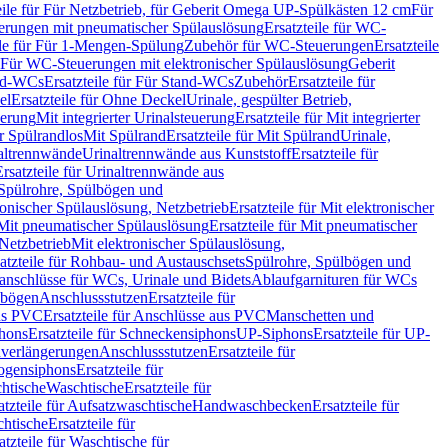
eile für Für Netzbetrieb, für Geberit Omega UP-Spülkästen 12 cm
Für
rungen mit pneumatischer Spülauslösung
Ersatzteile für WC-
ile für Für 1-Mengen-Spülung
Zubehör für WC-Steuerungen
Ersatzteile
ür Für WC-Steuerungen mit elektronischer Spülauslösung
Geberit
nd-WCs
Ersatzteile für Für Stand-WCs
Zubehör
Ersatzteile für
el
Ersatzteile für Ohne Deckel
Urinale, gespülter Betrieb,
uerung
Mit integrierter Urinalsteuerung
Ersatzteile für Mit integrierter
ür Spülrandlos
Mit Spülrand
Ersatzteile für Mit Spülrand
Urinale,
naltrennwände
Urinaltrennwände aus Kunststoff
Ersatzteile für
Ersatzteile für Urinaltrennwände aus
r Spülrohre, Spülbögen und
ronischer Spülauslösung, Netzbetrieb
Ersatzteile für Mit elektronischer
Mit pneumatischer Spülauslösung
Ersatzteile für Mit pneumatischer
 Netzbetrieb
Mit elektronischer Spülauslösung,
atzteile für Rohbau- und Austauschsets
Spülrohre, Spülbögen und
anschlüsse für WCs, Urinale und Bidets
Ablaufgarnituren für WCs
ssbögen
Anschlussstutzen
Ersatzteile für
us PVC
Ersatzteile für Anschlüsse aus PVC
Manschetten und
hons
Ersatzteile für Schneckensiphons
UP-Siphons
Ersatzteile für UP-
enverlängerungen
Anschlussstutzen
Ersatzteile für
ogensiphons
Ersatzteile für
htische
Waschtische
Ersatzteile für
atzteile für Aufsatzwaschtische
Handwaschbecken
Ersatzteile für
htische
Ersatzteile für
atzteile für Waschtische für