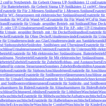
12 cm
Für Netzbetrieb, für Geberit Omega UP-Spülkästen 12 cm
Ersatzt
ür Für Batteriebetrieb, für Geberit Sigma UP-Spülkästen 12 cm
WC-Steue
g
Ersatzteile für Für 2-Mengen-Spülung
Für 1-Mengen-Spülung
Ersatzte
ts
Für WC-Steuerungen mit elektronischer Spülauslösung
Ersatzteile f
ärmodule für WCs
Für Wand-WCs
Ersatzteile für Für Wand-WCs
Für Sta
ülrand
Ersatzteile für Urinale, gespülter Betrieb, mit Spülrand
Ohne Deck
P- oder UP-Urinalsteuerung
Ersatzteile für Für AP- oder UP-Urinalste
 für Urinale, gespülter Betrieb, mit / für Deckel
Spülrandlos
Ersatzteile f
eckel
Ersatzteile für Ohne Deckel
Urinaltrennwände
Ersatzteile für Uri
le für Urinaltrennwände aus Glas
Urinaltrennwände aus Sanitärkeramik
nd Siphonzubehör
Spülrohre, Spülbögen und Übergänge
Ersatzteile fü
schlüsse
Urinalsteuerungen
Unterputz
Ersatzteile für Unterputz
Mit elekt
betrieb
Ersatzteile für Mit elektronischer Spülauslösung, Batteriebetrieb
auslösung, Netzbetrieb
Ersatzteile für Mit elektronischer Spülauslösung,
iebetrieb
Zubehör
Ersatzteile für Zubehör
Rohbau- und Austauschsets
Ers
atten
Für externe Steuerungen
Sonstiges Zubehör
Bedienhilfen
Apparate
Siphons
Ersatzteile für Siphons
Anschlussbögen
Ersatzteile für Anschlu
verlängerungen
Ersatzteile für Spülbogenverlängerungen
Anschlüsse a
ren für Urinale
Urinalsiphons
Ersatzteile für Urinalsiphons
Schneckensip
- und Spülbogenverlängerungen
Ersatzteile für Spülrohr- und Spülbog
fgarnituren für Bidets
Ersatzteile für Ablaufgarnituren für Bidets
Rohrb
schlüsse
Dichtungen
Löthülsen
Ersatzteile für Löthülsen
Waschplatz
Wasc
elwaschtische
Ersatzteile für Möbelwaschtische
Aufsatzwaschtische
Ers
albeinbauwaschtische
Ersatzteile für Halbeinbauwaschtische
Einbauwasc
htische
Eckwaschtische
Waschtische Comfort
Waschtische für Kinder
Ers