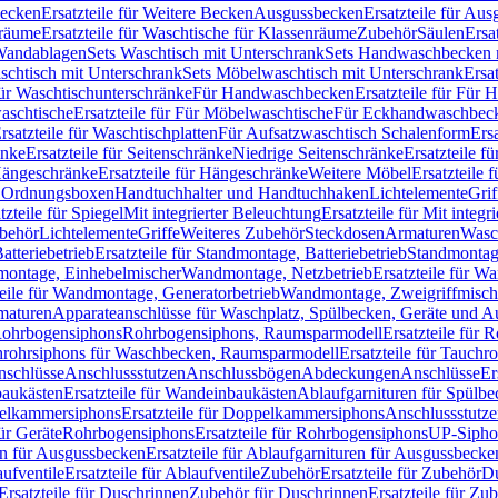
Becken
Ersatzteile für Weitere Becken
Ausgussbecken
Ersatzteile für Au
nräume
Ersatzteile für Waschtische für Klassenräume
Zubehör
Säulen
Ersa
andablagen
Sets Waschtisch mit Unterschrank
Sets Handwaschbecken 
aschtisch mit Unterschrank
Sets Möbelwaschtisch mit Unterschrank
Ersa
für Waschtischunterschränke
Für Handwaschbecken
Ersatzteile für Für
aschtische
Ersatzteile für Für Möbelwaschtische
Für Eckhandwaschbec
rsatzteile für Waschtischplatten
Für Aufsatzwaschtisch Schalenform
Ers
änke
Ersatzteile für Seitenschränke
Niedrige Seitenschränke
Ersatzteile f
ängeschränke
Ersatzteile für Hängeschränke
Weitere Möbel
Ersatzteile 
d Ordnungsboxen
Handtuchhalter und Handtuchhaken
Lichtelemente
Grif
tzteile für Spiegel
Mit integrierter Beleuchtung
Ersatzteile für Mit integr
behör
Lichtelemente
Griffe
Weiteres Zubehör
Steckdosen
Armaturen
Wasc
tteriebetrieb
Ersatzteile für Standmontage, Batteriebetrieb
Standmontage
dmontage, Einhebelmischer
Wandmontage, Netzbetrieb
Ersatzteile für W
teile für Wandmontage, Generatorbetrieb
Wandmontage, Zweigriffmisch
rmaturen
Apparateanschlüsse für Waschplatz, Spülbecken, Geräte und 
 Rohrbogensiphons
Rohrbogensiphons, Raumsparmodell
Ersatzteile für
rohrsiphons für Waschbecken, Raumsparmodell
Ersatzteile für Tauch
nschlüsse
Anschlussstutzen
Anschlussbögen
Abdeckungen
Anschlüsse
Er
aukästen
Ersatzteile für Wandeinbaukästen
Ablaufgarnituren für Spülb
elkammersiphons
Ersatzteile für Doppelkammersiphons
Anschlussstutz
für Geräte
Rohrbogensiphons
Ersatzteile für Rohrbogensiphons
UP-Sipho
en für Ausgussbecken
Ersatzteile für Ablaufgarnituren für Ausgussbecke
ufventile
Ersatzteile für Ablaufventile
Zubehör
Ersatzteile für Zubehör
D
Ersatzteile für Duschrinnen
Zubehör für Duschrinnen
Ersatzteile für Zu