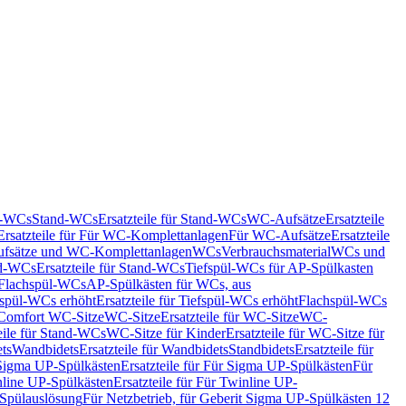
nd-WCs
Stand-WCs
Ersatzteile für Stand-WCs
WC-Aufsätze
Ersatzteile
Ersatzteile für Für WC-Komplettanlagen
Für WC-Aufsätze
Ersatzteile
fsätze und WC-Komplettanlagen
WCs
Verbrauchsmaterial
WCs und
d-WCs
Ersatzteile für Stand-WCs
Tiefspül-WCs für AP-Spülkasten
r Flachspül-WCs
AP-Spülkästen für WCs, aus
fspül-WCs erhöht
Ersatzteile für Tiefspül-WCs erhöht
Flachspül-WCs
r Comfort WC-Sitze
WC-Sitze
Ersatzteile für WC-Sitze
WC-
eile für Stand-WCs
WC-Sitze für Kinder
Ersatzteile für WC-Sitze für
ts
Wandbidets
Ersatzteile für Wandbidets
Standbidets
Ersatzteile für
Sigma UP-Spülkästen
Ersatzteile für Für Sigma UP-Spülkästen
Für
line UP-Spülkästen
Ersatzteile für Für Twinline UP-
 Spülauslösung
Für Netzbetrieb, für Geberit Sigma UP-Spülkästen 12