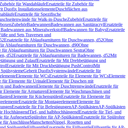
Zubehör für Wandabläufe
Ersatzteile für Zubehör für
t Duofix Installationselemente
Duschflächen aus
nabläufe
Ersatzteile für Spezifische
 Duschseitenwände für Walk-in-Dusche
Zubehör
Ersatzteile für
geboxen
Zubehör
Badewannen
Badewannen aus Sanitäracryl
Ersatzteile
ür Badewannen aus Mineralwerkstoff
Badewannen für Babys
Ersatzteile
s Füße und Sets Traversen und
d52
Ersatzteile für Ablaufgarnituren für Duschwannen, d52
Ohne
e für Ablaufgarnituren für Duschwannen, d90
Ohne
le für Ablaufgarnituren für Duschwannen Sestra
Ohne
en, d52
Ersatzteile für Ablaufgarnituren für Badewannen, d52
Mit
tätigung und Zulauf
Ersatzteile für Mit Drehbetätigung und
trol
Ersatzteile für Mit Druckbetätigung PushControl
Mit
d Spülsysteme
Geberit Duofix
Systemwände
Ersatzteile für
eelemente
Elemente für WCs
Ersatzteile für Elemente für WCs
Elemente
le für Elemente für Urinale
Elemente für Duschen mit
chen und Badewannen
Elemente für Duschtrennwände
Ersatzteile für
für Elemente für Armaturen
Elemente für Waschmaschinen und
llasten
Elemente für Küchenspülen
Ersatzteile für Elemente für
eelemente
Ersatzteile für Montageelemente
Elemente für
gungen
Ersatzteile für Für Befestigungen
AP-Spülkästen
AP-Spülkästen
 für Hochhängend
Tief- und halbhochhängend
Ersatzteile für Tief- und
le für Aufgesetzt
Spülrohre für AP-Spülkästen
Ersatzteile für Spülrohre
le für Anschlüsse
Manschetten
Nippel, Rosetten und
und Spülventile
Füllventile
Ersatzteile für Füllventile
Füllventile für AP-