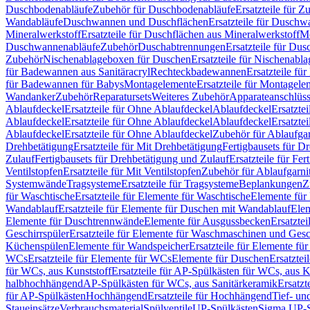
Duschbodenabläufe
Zubehör für Duschbodenabläufe
Ersatzteile für 
Wandabläufe
Duschwannen und Duschflächen
Ersatzteile für Dusch
Mineralwerkstoff
Ersatzteile für Duschflächen aus Mineralwerkstoff
Mo
Duschwannenabläufe
Zubehör
Duschabtrennungen
Ersatzteile für Du
Zubehör
Nischenablageboxen für Duschen
Ersatzteile für Nischenab
für Badewannen aus Sanitäracryl
Rechteckbadewannen
Ersatzteile f
für Badewannen für Babys
Montagelemente
Ersatzteile für Montagele
Wandanker
Zubehör
Reparatursets
Weiteres Zubehör
Apparateanschlüs
Ablaufdeckel
Ersatzteile für Ohne Ablaufdeckel
Ablaufdeckel
Ersatzte
Ablaufdeckel
Ersatzteile für Ohne Ablaufdeckel
Ablaufdeckel
Ersatzte
Ablaufdeckel
Ersatzteile für Ohne Ablaufdeckel
Zubehör für Ablaufga
Drehbetätigung
Ersatzteile für Mit Drehbetätigung
Fertigbausets für D
Zulauf
Fertigbausets für Drehbetätigung und Zulauf
Ersatzteile für Fe
Ventilstopfen
Ersatzteile für Mit Ventilstopfen
Zubehör für Ablaufgarn
Systemwände
Tragsysteme
Ersatzteile für Tragsysteme
Beplankungen
Z
für Waschtische
Ersatzteile für Elemente für Waschtische
Elemente für 
Wandablauf
Ersatzteile für Elemente für Duschen mit Wandablauf
Ele
Elemente für Duschtrennwände
Elemente für Ausgussbecken
Ersatzte
Geschirrspüler
Ersatzteile für Elemente für Waschmaschinen und Gesc
Küchenspülen
Elemente für Wandspeicher
Ersatzteile für Elemente fü
WCs
Ersatzteile für Elemente für WCs
Elemente für Duschen
Ersatztei
für WCs, aus Kunststoff
Ersatzteile für AP-Spülkästen für WCs, aus K
halbhochhängend
AP-Spülkästen für WCs, aus Sanitärkeramik
Ersatzt
für AP-Spülkästen
Hochhängend
Ersatzteile für Hochhängend
Tief- u
Staueinsätze
Verbrauchsmaterial
Spülventile
UP-Spülkästen
Sigma UP-S