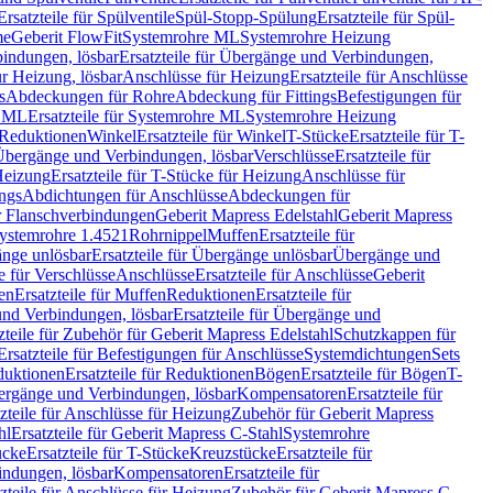
Ersatzteile für Spülventile
Spül-Stopp-Spülung
Ersatzteile für Spül-
me
Geberit FlowFit
Systemrohre ML
Systemrohre Heizung
indungen, lösbar
Ersatzteile für Übergänge und Verbindungen,
r Heizung, lösbar
Anschlüsse für Heizung
Ersatzteile für Anschlüsse
s
Abdeckungen für Rohre
Abdeckung für Fittings
Befestigungen für
e ML
Ersatzteile für Systemrohre ML
Systemrohre Heizung
r Reduktionen
Winkel
Ersatzteile für Winkel
T-Stücke
Ersatzteile für T-
r Übergänge und Verbindungen, lösbar
Verschlüsse
Ersatzteile für
Heizung
Ersatzteile für T-Stücke für Heizung
Anschlüsse für
ngs
Abdichtungen für Anschlüsse
Abdeckungen für
r Flanschverbindungen
Geberit Mapress Edelstahl
Geberit Mapress
 Systemrohre 1.4521
Rohrnippel
Muffen
Ersatzteile für
nge unlösbar
Ersatzteile für Übergänge unlösbar
Übergänge und
le für Verschlüsse
Anschlüsse
Ersatzteile für Anschlüsse
Geberit
en
Ersatzteile für Muffen
Reduktionen
Ersatzteile für
nd Verbindungen, lösbar
Ersatzteile für Übergänge und
zteile für Zubehör für Geberit Mapress Edelstahl
Schutzkappen für
Ersatzteile für Befestigungen für Anschlüsse
Systemdichtungen
Sets
duktionen
Ersatzteile für Reduktionen
Bögen
Ersatzteile für Bögen
T-
bergänge und Verbindungen, lösbar
Kompensatoren
Ersatzteile für
zteile für Anschlüsse für Heizung
Zubehör für Geberit Mapress
hl
Ersatzteile für Geberit Mapress C-Stahl
Systemrohre
ücke
Ersatzteile für T-Stücke
Kreuzstücke
Ersatzteile für
indungen, lösbar
Kompensatoren
Ersatzteile für
zteile für Anschlüsse für Heizung
Zubehör für Geberit Mapress C-