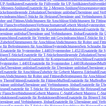
r UP-Spülkästen
Ersatzteile für Füllventile für UP-Spülkästen
Spülventile
-Mengen-Spülung
Ersatzteile für 2-Mengen-Spülung
Versorgungssyste
ücke
Innenliegende Zirkulation
Übergänge unlösbar
Übergänge und Verb
Gewindeanschluss
T-Stücke für Heizung
Übergänge und Verbindungen fü
hre und Fittings
Abdichtungen für Anschlüsse
Abdichtungen für Fitting
für Flanschverbindungen
Verbrauchsmaterial
Geberit Mepla
Systemrohr
tings
Kupplungen
Ersatzteile für Kupplungen
Reduktionen
Ersatzteile fü
Übergänge unlösbar
Übergänge und Verbindungen, lösbar
Ersatzteile fü
deanschluss
Ersatzteile für Verteiler mit Gewindeanschluss
T-Stücke für 
r Zubehör
Dämmungen für Anschlüsse
Abdichtungen für Rohre und Fitti
ile für Befestigungen für Anschlüsse
Systemdichtungen
Sets Schraube fü
1
Ersatzteile für Systemrohre 1.4401
Systemrohre 1.4521
Ersatzteile für
 Bögen
T-Stücke
Ersatzteile für T-Stücke
Innenliegende Zirkulation
Übergä
sbar
Kompensatoren
Ersatzteile für Kompensatoren
Verschlüsse
Ersatztei
Systemrohre 1.4401
Ersatzteile für Systemrohre 1.4401
Rohrnippel
Muff
ücke
Übergänge unlösbar
Ersatzteile für Übergänge unlösbar
Übergänge u
e
Ersatzteile für Anschlüsse
Zubehör für Geberit Mapress Edelstahl
Ersat
ings
Abdichtungen für Rohre und Fittings
Befestigungen für Anschlüsse
re Therm
Fittings
Ersatzteile für Fittings
Muffen
Ersatzteile für Muffen
Re
ergänge unlösbar
Übergänge und Verbindungen, lösbar
Ersatzteile für Ü
eizung
Ersatzteile für T-Stücke für Heizung
Anschlüsse für Heizung
Ersat
ür Flanschverbindungen
Geberit Mapress C-Stahl
Geberit Mapress C-Sta
eduktionen
Ersatzteile für Reduktionen
Bögen
Ersatzteile für Bögen
T-St
ergänge und Verbindungen, lösbar
Ersatzteile für Übergänge und Verb
eizung
Ersatzteile für T-Stücke für Heizung
Anschlüsse für Heizung
Ersat