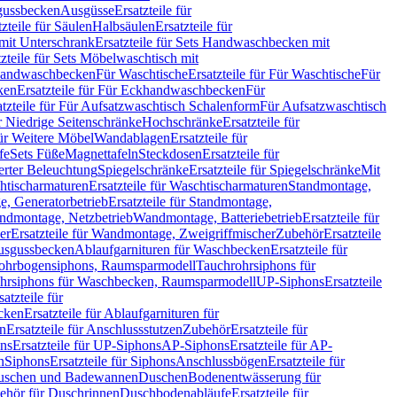
sgussbecken
Ausgüsse
Ersatzteile für
tzteile für Säulen
Halbsäulen
Ersatzteile für
mit Unterschrank
Ersatzteile für Sets Handwaschbecken mit
tzteile für Sets Möbelwaschtisch mit
 Handwaschbecken
Für Waschtische
Ersatzteile für Für Waschtische
Für
ken
Ersatzteile für Für Eckhandwaschbecken
Für
atzteile für Für Aufsatzwaschtisch Schalenform
Für Aufsatzwaschtisch
ür Niedrige Seitenschränke
Hochschränke
Ersatzteile für
für Weitere Möbel
Wandablagen
Ersatzteile für
fe
Sets Füße
Magnettafeln
Steckdosen
Ersatzteile für
ierter Beleuchtung
Spiegelschränke
Ersatzteile für Spiegelschränke
Mit
htischarmaturen
Ersatzteile für Waschtischarmaturen
Standmontage,
, Generatorbetrieb
Ersatzteile für Standmontage,
andmontage, Netzbetrieb
Wandmontage, Batteriebetrieb
Ersatzteile für
er
Ersatzteile für Wandmontage, Zweigriffmischer
Zubehör
Ersatzteile
Ausgussbecken
Ablaufgarnituren für Waschbecken
Ersatzteile für
 Rohrbogensiphons, Raumsparmodell
Tauchrohrsiphons für
rohrsiphons für Waschbecken, Raumsparmodell
UP-Siphons
Ersatzteile
satzteile für
ecken
Ersatzteile für Ablaufgarnituren für
en
Ersatzteile für Anschlussstutzen
Zubehör
Ersatzteile für
ns
Ersatzteile für UP-Siphons
AP-Siphons
Ersatzteile für AP-
n
Siphons
Ersatzteile für Siphons
Anschlussbögen
Ersatzteile für
uschen und Badewannen
Duschen
Bodenentwässerung für
behör für Duschrinnen
Duschbodenabläufe
Ersatzteile für