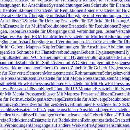
festigungen für Anschlüsse
Systemdichtungen
Sets Schraube für Flansc
Muffen
Reduktionen
Ersatzteile für Reduktionen
Bögen
Ersatzteile für Bö
r
Ersatzteile für Übergänge unlösbar
Übergänge und Verbindungen, lös
r Anschlüsse
T-Stücke für Heizung
Ersatzteile für T-Stücke für Heizung
A
fen
Ersatzteile für Muffen
Reduktionen
Ersatzteile für Reduktionen
Böge
gen, lösbar
Ersatzteile für Übergänge und Verbindungen, lösbar
Verschl
it Mapress Kupfer, FKM blau
Muffen
Ersatzteile für Muffen
Reduktionen
E
ergänge unlösbar
Übergänge und Verbindungen, lösbar
Ersatzteile für Ü
hör für Geberit Mapress Kupfer
Dämmungen für Anschlüsse
Abdichtunge
ngen
Sets Schraube für Flanschverbindungen
Geberit Hygienesystem
Hyg
n
Spülkästen und WC-Steuerungen mit Hygienespülung
Ersatzteile fü
nbaumodule
Zubehör für Spülkästen und WC-Steuerungen mit Hygienes
etzwerkkomponenten
Geberit Connect Zubehör für Geberit Hygienesy
e für Konverter
Sensoren
Montagematerial
Rohrarmaturen
Schrägsitzventi
la Pressanschlüssen
Ersatzteile für Mit Mepla Pressanschlüssen
Mit Map
lhähne
Mit FlowFit Pressanschlüssen
Ersatzteile für Mit FlowFit Pressan
press Pressanschlüssen
Kugelhähne für UP-Montage
Ersatzteile für Ku
 für Mit Mepla Pressanschlüssen
Mit Mapress Pressanschlüssen
Ersatztei
le für Formstücke
Bögen
Abzweige
Ersatzteile für Abzweige
Reduktione
bindungen
Schweißverbindungen
Steckverbindungen
Ersatzteile für Ste
nschlüsse
Ersatzteile für Apparateanschlüsse
Anschlussbögen
Ersatzteil
hellen
Verschlüsse
Dichtungen
Verbrauchsmaterial
Geberit Silent-PP
Roh
weige
Reduktionen
Ersatzteile für Reduktionen
Reinigungsstücke
Ersatzte
allverbindungen
Übergänge auf andere Werkstoffe
Apparateanschlüsse
E