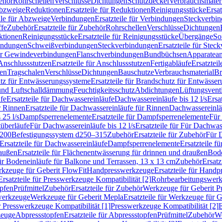
ehör
Rohrschellen
Verschlüsse
Dichtungen
Schutzdeckel
Verbrauchsmater
Abzweige
Reduktionen
Ersatzteile für Reduktionen
Reinigungsstücke
Ersat
ile für Abzweige
Verbindungen
Ersatzteile für Verbindungen
Steckverbi
ffe
Zubehör
Ersatzteile für Zubehör
Rohrschellen
Verschlüsse
Dichtungen
ktionen
Reinigungsstücke
Ersatzteile für Reinigungsstücke
Übergänge
So
bindungen
Schweißverbindungen
Steckverbindungen
Ersatzteile für Ste
für Gewindeverbindungen
Flanschverbindungen
Bundbüchsen
Apparatean
Anschlussstutzen
Ersatzteile für Anschlussstutzen
Fertigabläufe
Ersatzteil
len
Tragschalen
Verschlüsse
Dichtungen
Bauschutze
Verbrauchsmaterial
Br
tz für Entwässerungssysteme
Ersatzteile für Brandschutz für Entwässe
und Luftschalldämmung
Feuchtigkeitsschutz
Abdichtungen
Lüftungsvent
fe
Ersatzteile für Dachwassereinläufe
Dachwassereinläufe bis 12 l/s
Ersa
r Rinnen
Ersatzteile für Dachwassereinläufe für Rinnen
Dachwassereinläu
 25 l/s
Dampfsperrenelemente
Ersatzteile für Dampfsperrenelemente
Für 
tüberläufe
Für Dachwassereinläufe bis 12 l/s
Ersatzteile für Für Dachwass
–200
Befestigungssystem d250–315
Zubehör
Ersatzteile für Zubehör
Für 
Ersatzteile für Dachwassereinläufe
Dampfsperrenelemente
Ersatzteile 
raußen
Ersatzteile für Flächenentwässerung für drinnen und draußen
Bode
für Bodeneinläufe für Balkone und Terrassen, 13 x 13 cm
Zubehör
Ersatz
erkzeuge für Geberit FlowFit
Handpresswerkzeuge
Ersatzteile für Hand
Ersatzteile für Presswerkzeuge Kompatibilität [2]
Rohrbearbeitungswer
opfen
Prüfmittel
Zubehör
Ersatzteile für Zubehör
Werkzeuge für Geberit P
swerkzeuge
Werkzeuge für Geberit Mepla
Ersatzteile für Werkzeuge für 
ür Presswerkzeuge Kompatibilität [1]
Presswerkzeuge Kompatibilität [2]
E
zeuge
Abpressstopfen
Ersatzteile für Abpressstopfen
Prüfmittel
Zubehör
We