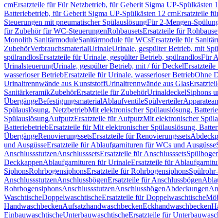
cm
Ersatzteile für Für Netzbetrieb, für Geberit Sigma UP-Spülkästen 
Batteriebetrieb, für Geberit Sigma UP-Spülkästen 12 cm
Ersatzteile f
Steuerungen mit pneumatischer Spülauslösung
Für 2-Mengen-Spülun
für Zubehör für WC-Steuerungen
Rohbausets
Ersatzteile für Rohbause
Monolith Sanitärmodule
Sanitärmodule für WCs
Ersatzteile für Sanit
Zubehör
Verbrauchsmaterial
Urinale
Urinale, gespülter Betrieb, mit Sp
spülrandlos
Ersatzteile für Urinale, gespülter Betrieb, spülrandlos
Für A
Urinalsteuerung
Urinale, gespülter Betrieb, mit / für Deckel
Ersatzteile
wasserloser Betrieb
Ersatzteile für Urinale, wasserloser Betrieb
Ohne D
Urinaltrennwände aus Kunststoff
Urinaltrennwände aus Glas
Ersatztei
Sanitärkeramik
Zubehör
Ersatzteile für Zubehör
Urinaldeckel
Siphons u
Übergänge
Befestigungsmaterial
Ablaufventile
Spülverteiler
Apparatean
Spülauslösung, Netzbetrieb
Mit elektronischer Spülauslösung, Batterie
Spülauslösung
Aufputz
Ersatzteile für Aufputz
Mit elektronischer Spül
Batteriebetrieb
Ersatzteile für Mit elektronischer Spülauslösung, Batter
Übergänge
Renovierungssets
Ersatzteile für Renovierungssets
Abdeckpl
und Ausgüsse
Ersatzteile für Ablaufgarnituren für WCs und Ausgüsse
Anschlussstutzen
Anschlusssets
Ersatzteile für Anschlusssets
Spülbogen
Deckkappen
Ablaufgarnituren für Urinale
Ersatzteile für Ablaufgarnitu
Siphons
Rohrbogensiphons
Ersatzteile für Rohrbogensiphons
Spülrohr
Anschlussstutzen
Anschlussbögen
Ersatzteile für Anschlussbögen
Ablau
Rohrbogensiphons
Anschlussstutzen
Anschlussbögen
Abdeckungen
An
Waschtische
Doppelwaschtische
Ersatzteile für Doppelwaschtische
Möb
Handwaschbecken
Aufsatzhandwaschbecken
Eckhandwaschbecken
H
Einbauwaschtische
Unterbauwaschtische
Ersatzteile für Unterbauwasc