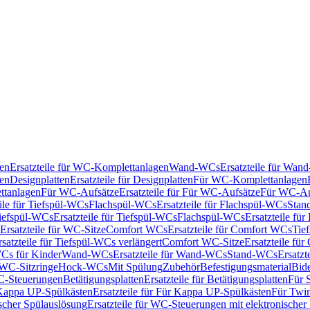
en
Ersatzteile für WC-Komplettanlagen
Wand-WCs
Ersatzteile für Wa
ken
Designplatten
Ersatzteile für Designplatten
Für WC-Komplettanlagen
tanlagen
Für WC-Aufsätze
Ersatzteile für Für WC-Aufsätze
Für WC-Au
eile für Tiefspül-WCs
Flachspül-WCs
Ersatzteile für Flachspül-WCs
Stan
iefspül-WCs
Ersatzteile für Tiefspül-WCs
Flachspül-WCs
Ersatzteile fü
Ersatzteile für WC-Sitze
Comfort WCs
Ersatzteile für Comfort WCs
Tie
rsatzteile für Tiefspül-WCs verlängert
Comfort WC-Sitze
Ersatzteile fü
WCs für Kinder
Wand-WCs
Ersatzteile für Wand-WCs
Stand-WCs
Ersatzt
r WC-Sitzringe
Hock-WCs
Mit Spülung
Zubehör
Befestigungsmaterial
Bide
C-Steuerungen
Betätigungsplatten
Ersatzteile für Betätigungsplatten
Für 
Kappa UP-Spülkästen
Ersatzteile für Für Kappa UP-Spülkästen
Für Twin
scher Spülauslösung
Ersatzteile für WC-Steuerungen mit elektronischer