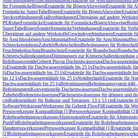
Anschlussbögen
Anschlussstutzen
Ersatzteile für Anschlussstutzen
Zub
für Formstücke
Bögen
Ersatzteile für Bögen
Abzweige
Ersatzteile für 
Formstücke SuperTube
Bögen
Ersatzteile für Bögen
Abzweige
Ersatzte
Steckverbindungen
Krallverbindungen
Übergänge auf andere Werksto
PE
Rohre
Formstücke
Ersatzteile für Formstücke
Bögen
Abzweige
Redu
SuperTube
Bögen
Sonderformstücke
Verbindungen
Ersatzteile für Ver
Übergänge auf andere Werkstoffe
Gewindeverbindungen
Ersatzteile 
für Anschlussbögen
Anschlussmuffen
Ersatzteile für Anschlussmuffen
Schneckensiphons
Zubehör
Rohrschellen
Befestigungen für Rohrschel
Feuchtigkeitsschutz
Brandschutz
Ersatzteile für Brandschutz
Brandschu
Körperschallentkopplung
Dämmungen zur Körperschallentkopplung 
Belüftungsventile
Geberit Pluvia Dachentwässerung
Dachwassereinläu
l/s
Ersatzteile für Dachwassereinläufe bis 25 l/s
Dachwassereinläufe fü
l/s
Dachwassereinläufe bis 25 l/s
Ersatzteile für Dachwassereinläufe bis
bis 12 l/s
Dachwassereinläufe bis 25 l/s
Notüberläufe
Ersatzteile für No
Dachwassereinläufe bis 25 l/s
Befestigungen
Befestigungssystem d40
Befestigungen
Konventionelle Dachentwässerung
Dachwassereinläufe
Zubehör
Bodenentwässerung
Flächenentwässerung für drinnen und d
cm
Bodeneinläufe für Balkone und Terrassen, 13 x 13 cm
Ersatzteile 
Software
Werkzeuge
Werkzeuge für Geberit FlowFit
Ersatzteile für W
Presswerkzeuge Kompatibilität [1]
Presswerkzeuge Kompatibilität [2]
Rohrbearbeitungswerkzeuge
Abpressstopfen
Ersatzteile für Abpressst
PushFit
Rohrbearbeitungswerkzeuge
Ersatzteile für Rohrbearbeitung
Handpresswerkzeuge
Presswerkzeuge Kompatibilität [1]
Ersatzteile f
[2]
Rohrbearbeitungswerkzeuge
Ersatzteile für Rohrbearbeitungswerk