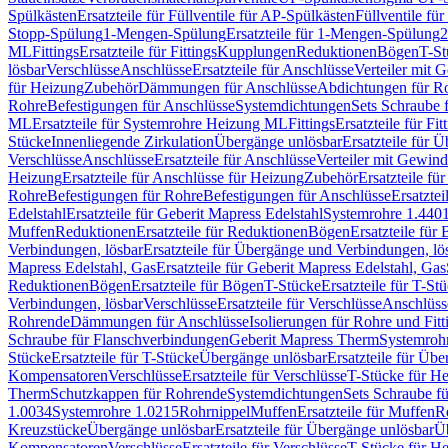
Spülkästen
Ersatzteile für Füllventile für AP-Spülkästen
Füllventile fü
Stopp-Spülung
1-Mengen-Spülung
Ersatzteile für 1-Mengen-Spülung
2
ML
Fittings
Ersatzteile für Fittings
Kupplungen
Reduktionen
Bögen
T-St
lösbar
Verschlüsse
Anschlüsse
Ersatzteile für Anschlüsse
Verteiler mit 
für Heizung
Zubehör
Dämmungen für Anschlüsse
Abdichtungen für Ro
Rohre
Befestigungen für Anschlüsse
Systemdichtungen
Sets Schraube 
ML
Ersatzteile für Systemrohre Heizung ML
Fittings
Ersatzteile für Fit
Stücke
Innenliegende Zirkulation
Übergänge unlösbar
Ersatzteile für 
Verschlüsse
Anschlüsse
Ersatzteile für Anschlüsse
Verteiler mit Gewin
Heizung
Ersatzteile für Anschlüsse für Heizung
Zubehör
Ersatzteile fü
Rohre
Befestigungen für Rohre
Befestigungen für Anschlüsse
Ersatzte
Edelstahl
Ersatzteile für Geberit Mapress Edelstahl
Systemrohre 1.440
Muffen
Reduktionen
Ersatzteile für Reduktionen
Bögen
Ersatzteile für
Verbindungen, lösbar
Ersatzteile für Übergänge und Verbindungen, lö
Mapress Edelstahl, Gas
Ersatzteile für Geberit Mapress Edelstahl, Gas
Reduktionen
Bögen
Ersatzteile für Bögen
T-Stücke
Ersatzteile für T-St
Verbindungen, lösbar
Verschlüsse
Ersatzteile für Verschlüsse
Anschlüss
Rohrende
Dämmungen für Anschlüsse
Isolierungen für Rohre und Fitt
Schraube für Flanschverbindungen
Geberit Mapress Therm
Systemroh
Stücke
Ersatzteile für T-Stücke
Übergänge unlösbar
Ersatzteile für Üb
Kompensatoren
Verschlüsse
Ersatzteile für Verschlüsse
T-Stücke für H
Therm
Schutzkappen für Rohrende
Systemdichtungen
Sets Schraube f
1.0034
Systemrohre 1.0215
Rohrnippel
Muffen
Ersatzteile für Muffen
R
Kreuzstücke
Übergänge unlösbar
Ersatzteile für Übergänge unlösbar
Üb
Kompensatoren
Verschlüsse
Ersatzteile für Verschlüsse
T-Stücke für H