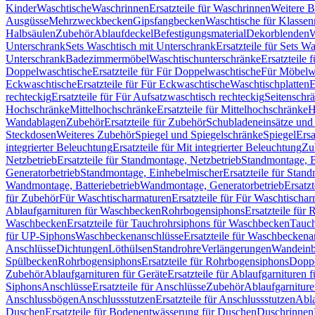
Kinder
Waschtische
Waschrinnen
Ersatzteile für Waschrinnen
Weitere 
Ausgüsse
Mehrzweckbecken
Gipsfangbecken
Waschtische für Klasse
Halbsäulen
Zubehör
Ablaufdeckel
Befestigungsmaterial
Dekorblenden
W
Unterschrank
Sets Waschtisch mit Unterschrank
Ersatzteile für Sets W
Unterschrank
Badezimmermöbel
Waschtischunterschränke
Ersatzteile 
Doppelwaschtische
Ersatzteile für Für Doppelwaschtische
Für Möbelw
Eckwaschtische
Ersatzteile für Für Eckwaschtische
Waschtischplatten
E
rechteckig
Ersatzteile für Für Aufsatzwaschtisch rechteckig
Seitenschr
Hochschränke
Mittelhochschränke
Ersatzteile für Mittelhochschränke
H
Wandablagen
Zubehör
Ersatzteile für Zubehör
Schubladeneinsätze un
Steckdosen
Weiteres Zubehör
Spiegel und Spiegelschränke
Spiegel
Ersa
integrierter Beleuchtung
Ersatzteile für Mit integrierter Beleuchtung
Zu
Netzbetrieb
Ersatzteile für Standmontage, Netzbetrieb
Standmontage, Ba
Generatorbetrieb
Standmontage, Einhebelmischer
Ersatzteile für Stan
Wandmontage, Batteriebetrieb
Wandmontage, Generatorbetrieb
Ersatz
für Zubehör
Für Waschtischarmaturen
Ersatzteile für Für Waschtischa
Ablaufgarnituren für Waschbecken
Rohrbogensiphons
Ersatzteile für
Waschbecken
Ersatzteile für Tauchrohrsiphons für Waschbecken
Tauch
für UP-Siphons
Waschbeckenanschlüsse
Ersatzteile für Waschbeckena
Anschlüsse
Dichtungen
Löthülsen
Standrohre
Verlängerungen
Wandeinb
Spülbecken
Rohrbogensiphons
Ersatzteile für Rohrbogensiphons
Dopp
Zubehör
Ablaufgarnituren für Geräte
Ersatzteile für Ablaufgarnituren 
Siphons
Anschlüsse
Ersatzteile für Anschlüsse
Zubehör
Ablaufgarnitur
Anschlussbögen
Anschlussstutzen
Ersatzteile für Anschlussstutzen
Abla
Duschen
Ersatzteile für Bodenentwässerung für Duschen
Duschrinnen