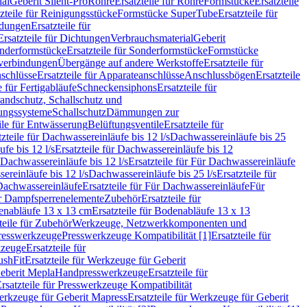
ial
Geberit Silent-Pro
Rohre
Ersatzteile für Rohre
Formstücke
Ersatzteile
zteile für Reinigungsstücke
Formstücke SuperTube
Ersatzteile für
ndungen
Ersatzteile für
Ersatzteile für Dichtungen
Verbrauchsmaterial
Geberit
nderformstücke
Ersatzteile für Sonderformstücke
Formstücke
ckverbindungen
Übergänge auf andere Werkstoffe
Ersatzteile für
schlüsse
Ersatzteile für Apparateanschlüsse
Anschlussbögen
Ersatzteile
e für Fertigabläufe
Schneckensiphons
Ersatzteile für
andschutz, Schallschutz und
rungssysteme
Schallschutz
Dämmungen zur
ile für Entwässerung
Belüftungsventile
Ersatzteile für
tzteile für Dachwassereinläufe bis 12 l/s
Dachwassereinläufe bis 25
fe bis 12 l/s
Ersatzteile für Dachwassereinläufe bis 12
Dachwassereinläufe bis 12 l/s
Ersatzteile für Für Dachwassereinläufe
ereinläufe bis 12 l/s
Dachwassereinläufe bis 25 l/s
Ersatzteile für
Dachwassereinläufe
Ersatzteile für Für Dachwassereinläufe
Für
für Dampfsperrenelemente
Zubehör
Ersatzteile für
nabläufe 13 x 13 cm
Ersatzteile für Bodenabläufe 13 x 13
teile für Zubehör
Werkzeuge, Netzwerkkomponenten und
presswerkzeuge
Presswerkzeuge Kompatibilität [1]
Ersatzteile für
kzeuge
Ersatzteile für
ushFit
Ersatzteile für Werkzeuge für Geberit
Geberit Mepla
Handpresswerkzeuge
Ersatzteile für
rsatzteile für Presswerkzeuge Kompatibilität
rkzeuge für Geberit Mapress
Ersatzteile für Werkzeuge für Geberit