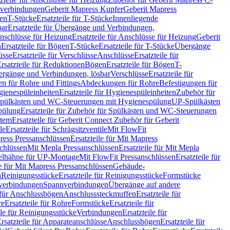
hverbindungen
Geberit Mapress Kupfer
Geberit Mapress
gen
T-Stücke
Ersatzteile für T-Stücke
Innenliegende
bar
Ersatzteile für Übergänge und Verbindungen,
nschlüsse für Heizung
Ersatzteile für Anschlüsse für Heizung
Geberit
n
Ersatzteile für Bögen
T-Stücke
Ersatzteile für T-Stücke
Übergänge
üsse
Ersatzteile für Verschlüsse
Anschlüsse
Ersatzteile für
rsatzteile für Reduktionen
Bögen
Ersatzteile für Bögen
T-
bergänge und Verbindungen, lösbar
Verschlüsse
Ersatzteile für
n für Rohre und Fittings
Abdeckungen für Rohre
Befestigungen für
ienespüleinheiten
Ersatzteile für Hygienespüleinheiten
Zubehör für
r Spülkästen und WC-Steuerungen mit Hygienespülung
UP-Spülkästen
pülung
Ersatzteile für Zubehör für Spülkästen und WC-Steuerungen
stem
Ersatzteile für Geberit Connect Zubehör für Geberit
le
Ersatzteile für Schrägsitzventile
Mit FlowFit
ress Pressanschlüssen
Ersatzteile für Mit Mapress
schlüssen
Mit Mepla Pressanschlüssen
Ersatzteile für Mit Mepla
gelhähne für UP-Montage
Mit FlowFit Pressanschlüssen
Ersatzteile für
le für Mit Mapress Pressanschlüssen
Gebäude-
n
Reinigungsstücke
Ersatzteile für Reinigungsstücke
Formstücke
ckverbindungen
Spannverbindungen
Übergänge auf andere
e für Anschlussbögen
Anschlusssteckmuffen
Ersatzteile für
re
Ersatzteile für Rohre
Formstücke
Ersatzteile für
ile für Reinigungsstücke
Verbindungen
Ersatzteile für
rsatzteile für Apparateanschlüsse
Anschlussbögen
Ersatzteile für