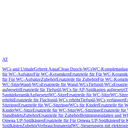
AT
WCs und Urinale
Geberit AquaClean Dusch-WCs
WC-Komplettanlag
für WC-Aufsätze
Für WC-Keramiken
Ersatzteile für Für WC-Kerami
für Für WC-Aufsätze
Zubehör
Ersatzteile für Zubehör
Für WC-Komplet
WC-Sitze
Wand-WCs
Ersatzteile für Wand-WCs
Tiefspül-WCs
Ersatzt
aufgesetzt
Ersatzteile für Tiefspül-WCs für AP-Spülkasten aufgesetzt
T
Sanitärkeramik
Aufgesetzt
WC-Sitze
Ersatzteile für WC-Sitze
WC-Sitze
erhöht
Ersatzteile für Flachspül-WCs erhöht
Tiefspül-WCs verlängert
E
Sitzringe
Ersatzteile für WC-Sitzringe
WCs für Kinder
Ersatzteile für 
Kinder
WC-Sitze
Ersatzteile für WC-Sitze
WC-Sitzringe
Ersatzteile fü
Standbidets
Zubehör
Ersatzteile für Zubehör
Betätigungsplatten und W
Omega UP-Spülkästen
Ersatzteile für Für Omega UP-Spülkästen
Für 
Spülkästen
Zubehör
Verbrauchsmaterial
WC-Steuerungen mit elektroni