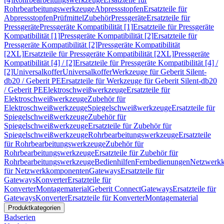
Rohrbearbeitungswerkzeuge
Abpressstopfen
Ersatzteile für
Abpressstopfen
Prüfmittel
Zubehör
Pressgeräte
Ersatzteile für
Pressgeräte
Pressgeräte Kompatibilität [1]
Ersatzteile für Pressgeräte
Kompatibilität [1]
Pressgeräte Kompatibilität [2]
Ersatzteile für
Pressgeräte Kompatibilität [2]
Pressgeräte Kompatibilität
[2XL]
Ersatzteile für Pressgeräte Kompatibilität [2XL]
Pressgeräte
Kompatibilität [4] / [2]
Ersatzteile für Pressgeräte Kompatibilität [4] /
[2]
Universalkoffer
Universalkoffer
Werkzeuge für Geberit Silent-
db20 / Geberit PE
Ersatzteile für Werkzeuge für Geberit Silent-db20
/ Geberit PE
Elektroschweißwerkzeuge
Ersatzteile für
Elektroschweißwerkzeuge
Zubehör für
Elektroschweißwerkzeuge
Spiegelschweißwerkzeuge
Ersatzteile für
Spiegelschweißwerkzeuge
Zubehör für
Spiegelschweißwerkzeuge
Ersatzteile für Zubehör für
Spiegelschweißwerkzeuge
Rohrbearbeitungswerkzeuge
Ersatzteile
für Rohrbearbeitungswerkzeuge
Zubehör für
Rohrbearbeitungswerkzeuge
Ersatzteile für Zubehör für
Rohrbearbeitungswerkzeuge
Bedienhilfen
Fernbedienungen
Netzwerk
für Netzwerkkomponenten
Gateways
Ersatzteile für
Gateways
Konverter
Ersatzteile für
Konverter
Montagematerial
Geberit Connect
Gateways
Ersatzteile für
Gateways
Konverter
Ersatzteile für Konverter
Montagematerial
Produktkategorien
Badserien