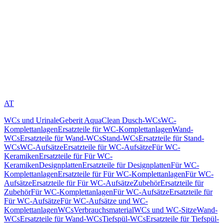
AT
WCs und Urinale
Geberit AquaClean Dusch-WCs
WC-
Komplettanlagen
Ersatzteile für WC-Komplettanlagen
Wand-
WCs
Ersatzteile für Wand-WCs
Stand-WCs
Ersatzteile für Stand-
WCs
WC-Aufsätze
Ersatzteile für WC-Aufsätze
Für WC-
Keramiken
Ersatzteile für Für WC-
Keramiken
Designplatten
Ersatzteile für Designplatten
Für WC-
Komplettanlagen
Ersatzteile für Für WC-Komplettanlagen
Für WC-
Aufsätze
Ersatzteile für Für WC-Aufsätze
Zubehör
Ersatzteile für
Zubehör
Für WC-Komplettanlagen
Für WC-Aufsätze
Ersatzteile für
Für WC-Aufsätze
Für WC-Aufsätze und WC-
Komplettanlagen
WCs
Verbrauchsmaterial
WCs und WC-Sitze
Wand-
WCs
Ersatzteile für Wand-WCs
Tiefspül-WCs
Ersatzteile für Tiefspül-