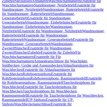
Zubehör
Steckdosen
Armaturen
Waschtischarmaturen
Ersatzteile für
Waschtischarmaturen
Standmontage, Netzbetrieb
Ersatzteile für
Standmontage, Netzbetrieb
Standmontage, Batteriebetrieb
Ersatzteile
für Standmontage, Batteriebetrieb
Standmontage,
Generatorbetrieb
Ersatzteile für Standmontage,
Generatorbetrieb
Standmontage, Einhebelmischer
Ersatzteile für
Standmontage, Einhebelmischer
Wandmontage,
Netzbetrieb
Ersatzteile für Wandmontage, Netzbetrieb
Wandmontage,
Batteriebetrieb
Ersatzteile für Wandmontage,
Batteriebetrieb
Wandmontage, Generatorbetrieb
Ersatzteile für
Wandmontage, Generatorbetrieb
Wandmontage,
Zweigriffmischer
Ersatzteile für Wandmontage,
Zweigriffmischer
Zubehör
Ersatzteile für Zubehör
Für
Waschtischarmaturen
Ersatzteile für Für
Waschtischarmaturen
Apparateanschlüsse für Waschplatz,
Spülbecken, Geräte und Ausgussbecken
Ablaufgarnituren für
Waschbecken
Ersatzteile für Ablaufgarnituren für
Waschbecken
Rohrbogensiphons
Ersatzteile für
Rohrbogensiphons
Rohrbogensiphons, Raumsparmodell
Ersatzteile
für Rohrbogensiphons, Raumsparmodell
Tauchrohrsiphons für
Waschbecken
Ersatzteile für Tauchrohrsiphons für
Waschbecken
Tauchrohrsiphons für Waschbecken,
Raumsparmodell
Ersatzteile für Tauchrohrsiphons für Waschbecken,
Raumsparmodell
UP-Siphons
Ersatzteile für UP-
Siphons
Waschbeckenanschlüsse
Ersatzteile für