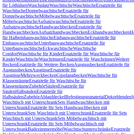
für Löthülsen
Waschplatz
Waschtische
Waschtische
Ersatzteile für
Waschtische
Doppelwaschtische
Ersatzteile für
Doppelwaschtische
Möbelwaschtische
Ersatzteile für
Möbelwaschtische
Aufsatzwaschtische
Ersatzteile für
Aufsatzwaschtische
Handwaschbecken
Ersatzteile für
Handwaschbecken
Aufsatzhandwaschbecken
Eckhandwaschbecken
H
für Halbeinbauwaschtische
Einbauwaschtische
Ersatzteile für
Einbauwaschtische
Unterbauwaschtische
Ersatzteile für
Unterbauwaschtische
Eckwaschtische
Waschtische
Comfort
Waschtische für Kinder
Ersatzteile für Waschtische für
Kinder
Waschtische
Waschrinnen
Ersatzteile für Waschrinnen
Weitere
Becken
Ersatzteile für Weitere Becken
Ausgussbecken
Ersatzteile für
Ausgussbecken
Ausgüsse
Ersatzteile für
Ausgüsse
Mehrzweckbecken
Gipsfangbecken
Waschtische für
Klassenräume
Ersatzteile für Waschtische für
Klassenräume
Zubehör
Säulen
Ersatzteile für
Säulen
Halbsäulen
Ersatzteile für
Halbsäulen
Zubehör
Ablaufdeckel
Befestigungsmaterial
Dekorblenden
W
Waschtisch mit Unterschrank
Sets Handwaschbecken mit
Unterschrank
Ersatzteile für Sets Handwaschbecken mit
Unterschrank
Sets Waschtisch mit Unterschrank
Ersatzteile für Sets
Waschtisch mit Unterschrank
Sets Möbelwaschtisch mit
Unterschrank
Ersatzteile für Sets Möbelwaschtisch mit
Unterschrank
Badezimmermöbel
Waschtischunterschränke
Ersatzteile