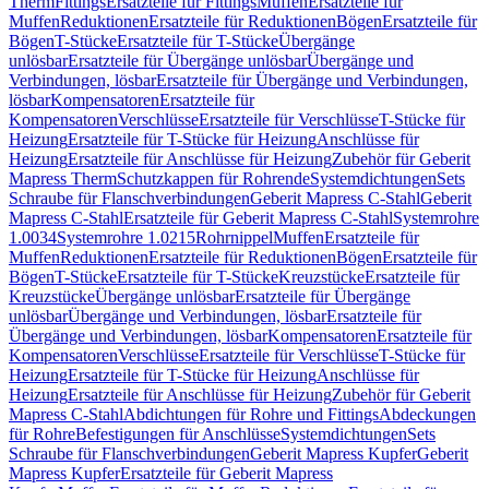
Therm
Fittings
Ersatzteile für Fittings
Muffen
Ersatzteile für
Muffen
Reduktionen
Ersatzteile für Reduktionen
Bögen
Ersatzteile für
Bögen
T-Stücke
Ersatzteile für T-Stücke
Übergänge
unlösbar
Ersatzteile für Übergänge unlösbar
Übergänge und
Verbindungen, lösbar
Ersatzteile für Übergänge und Verbindungen,
lösbar
Kompensatoren
Ersatzteile für
Kompensatoren
Verschlüsse
Ersatzteile für Verschlüsse
T-Stücke für
Heizung
Ersatzteile für T-Stücke für Heizung
Anschlüsse für
Heizung
Ersatzteile für Anschlüsse für Heizung
Zubehör für Geberit
Mapress Therm
Schutzkappen für Rohrende
Systemdichtungen
Sets
Schraube für Flanschverbindungen
Geberit Mapress C-Stahl
Geberit
Mapress C-Stahl
Ersatzteile für Geberit Mapress C-Stahl
Systemrohre
1.0034
Systemrohre 1.0215
Rohrnippel
Muffen
Ersatzteile für
Muffen
Reduktionen
Ersatzteile für Reduktionen
Bögen
Ersatzteile für
Bögen
T-Stücke
Ersatzteile für T-Stücke
Kreuzstücke
Ersatzteile für
Kreuzstücke
Übergänge unlösbar
Ersatzteile für Übergänge
unlösbar
Übergänge und Verbindungen, lösbar
Ersatzteile für
Übergänge und Verbindungen, lösbar
Kompensatoren
Ersatzteile für
Kompensatoren
Verschlüsse
Ersatzteile für Verschlüsse
T-Stücke für
Heizung
Ersatzteile für T-Stücke für Heizung
Anschlüsse für
Heizung
Ersatzteile für Anschlüsse für Heizung
Zubehör für Geberit
Mapress C-Stahl
Abdichtungen für Rohre und Fittings
Abdeckungen
für Rohre
Befestigungen für Anschlüsse
Systemdichtungen
Sets
Schraube für Flanschverbindungen
Geberit Mapress Kupfer
Geberit
Mapress Kupfer
Ersatzteile für Geberit Mapress