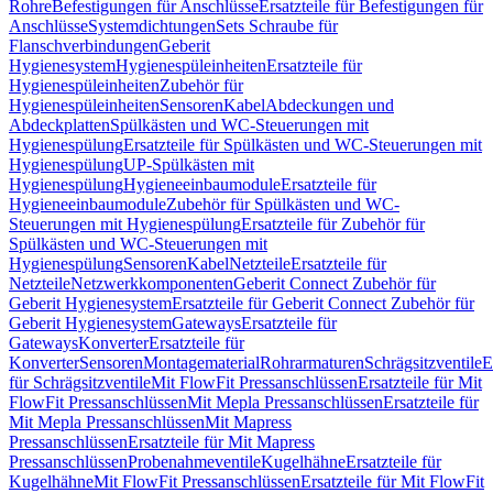
Rohre
Befestigungen für Anschlüsse
Ersatzteile für Befestigungen für
Anschlüsse
Systemdichtungen
Sets Schraube für
Flanschverbindungen
Geberit
Hygienesystem
Hygienespüleinheiten
Ersatzteile für
Hygienespüleinheiten
Zubehör für
Hygienespüleinheiten
Sensoren
Kabel
Abdeckungen und
Abdeckplatten
Spülkästen und WC-Steuerungen mit
Hygienespülung
Ersatzteile für Spülkästen und WC-Steuerungen mit
Hygienespülung
UP-Spülkästen mit
Hygienespülung
Hygieneeinbaumodule
Ersatzteile für
Hygieneeinbaumodule
Zubehör für Spülkästen und WC-
Steuerungen mit Hygienespülung
Ersatzteile für Zubehör für
Spülkästen und WC-Steuerungen mit
Hygienespülung
Sensoren
Kabel
Netzteile
Ersatzteile für
Netzteile
Netzwerkkomponenten
Geberit Connect Zubehör für
Geberit Hygienesystem
Ersatzteile für Geberit Connect Zubehör für
Geberit Hygienesystem
Gateways
Ersatzteile für
Gateways
Konverter
Ersatzteile für
Konverter
Sensoren
Montagematerial
Rohrarmaturen
Schrägsitzventile
E
für Schrägsitzventile
Mit FlowFit Pressanschlüssen
Ersatzteile für Mit
FlowFit Pressanschlüssen
Mit Mepla Pressanschlüssen
Ersatzteile für
Mit Mepla Pressanschlüssen
Mit Mapress
Pressanschlüssen
Ersatzteile für Mit Mapress
Pressanschlüssen
Probenahmeventile
Kugelhähne
Ersatzteile für
Kugelhähne
Mit FlowFit Pressanschlüssen
Ersatzteile für Mit FlowFit