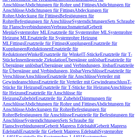
Anschlüsse
Abdichtungen für Rohre und Fittings
Abdichtungen für
Anschlüsse
Abdichtungen für Fittings
Abdeckungen für
Rohre
Abdeckung für Fittings
Befestigungen für
Rohre
Befestigungen für Anschlüsse
Systemdichtungen
Sets Schraube
für Flanschverbindungen
Verbrauchsmaterial
Geberit
Mepla
Systemrohre ML
Ersatzteile für Systemrohre ML
Systemrohre
Heizung ML
Ersatzteile für Systemrohre Heizung
ML
Fittings
Ersatzteile für Fittings
Kupplungen
Ersatzteile für
Kupplungen
Reduktionen
Ersatzteile für
Reduktionen
Winkel
Ersatzteile für Winkel
T-Stücke
Ersatzteile für T-
Stücke
Innenliegende Zirkulation
Übergänge unlösbar
Ersatzteile für
Übergänge unlösbar
Übergänge und Verbindungen, lösbar
Ersatzteile
für Übergänge und Verbindungen, lösbar
Verschlüsse
Ersatzteile für
Verschlüsse
Anschlüsse
Ersatzteile für Anschlüsse
Verteiler mit
Gewindeanschluss
Ersatzteile für Verteiler mit Gewindeanschluss
T-
Stücke für Heizung
Ersatzteile für T-Stücke für Heizung
Anschlüsse
für Heizung
Ersatzteile für Anschlüsse für
Heizung
Zubehör
Ersatzteile für Zubehör
Dämmungen für
Anschlüsse
Abdichtungen für Rohre und Fittings
Abdichtungen für
Anschlüsse
Abdeckungen für Rohre
Befestigungen für
Rohre
Befestigungen für Anschlüsse
Ersatzteile für Befestigungen für
Anschlüsse
Systemdichtungen
Sets Schraube für
Flanschverbindungen
Geberit Mapress Edelstahl
Geberit Mapress
Edelstahl
Ersatzteile für Geberit Mapress Edelstahl
Systemrohre
1.4401
Ersatzteile für Systemrohre 1.4401
Systemrohre