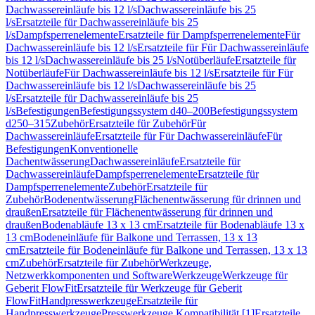
Dachwassereinläufe bis 12 l/s
Dachwassereinläufe bis 25
l/s
Ersatzteile für Dachwassereinläufe bis 25
l/s
Dampfsperrenelemente
Ersatzteile für Dampfsperrenelemente
Für
Dachwassereinläufe bis 12 l/s
Ersatzteile für Für Dachwassereinläufe
bis 12 l/s
Dachwassereinläufe bis 25 l/s
Notüberläufe
Ersatzteile für
Notüberläufe
Für Dachwassereinläufe bis 12 l/s
Ersatzteile für Für
Dachwassereinläufe bis 12 l/s
Dachwassereinläufe bis 25
l/s
Ersatzteile für Dachwassereinläufe bis 25
l/s
Befestigungen
Befestigungssystem d40–200
Befestigungssystem
d250–315
Zubehör
Ersatzteile für Zubehör
Für
Dachwassereinläufe
Ersatzteile für Für Dachwassereinläufe
Für
Befestigungen
Konventionelle
Dachentwässerung
Dachwassereinläufe
Ersatzteile für
Dachwassereinläufe
Dampfsperrenelemente
Ersatzteile für
Dampfsperrenelemente
Zubehör
Ersatzteile für
Zubehör
Bodenentwässerung
Flächenentwässerung für drinnen und
draußen
Ersatzteile für Flächenentwässerung für drinnen und
draußen
Bodenabläufe 13 x 13 cm
Ersatzteile für Bodenabläufe 13 x
13 cm
Bodeneinläufe für Balkone und Terrassen, 13 x 13
cm
Ersatzteile für Bodeneinläufe für Balkone und Terrassen, 13 x 13
cm
Zubehör
Ersatzteile für Zubehör
Werkzeuge,
Netzwerkkomponenten und Software
Werkzeuge
Werkzeuge für
Geberit FlowFit
Ersatzteile für Werkzeuge für Geberit
FlowFit
Handpresswerkzeuge
Ersatzteile für
Handpresswerkzeuge
Presswerkzeuge Kompatibilität [1]
Ersatzteile