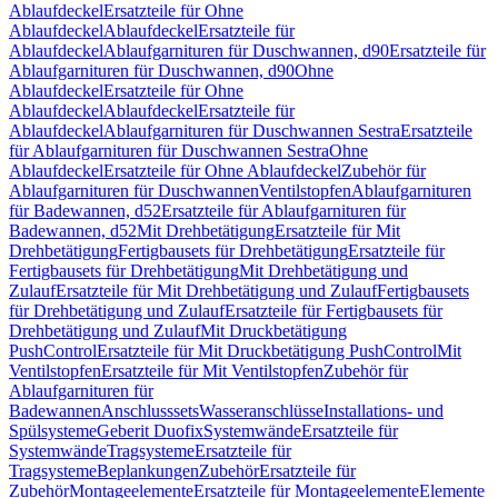
Ablaufdeckel
Ersatzteile für Ohne
Ablaufdeckel
Ablaufdeckel
Ersatzteile für
Ablaufdeckel
Ablaufgarnituren für Duschwannen, d90
Ersatzteile für
Ablaufgarnituren für Duschwannen, d90
Ohne
Ablaufdeckel
Ersatzteile für Ohne
Ablaufdeckel
Ablaufdeckel
Ersatzteile für
Ablaufdeckel
Ablaufgarnituren für Duschwannen Sestra
Ersatzteile
für Ablaufgarnituren für Duschwannen Sestra
Ohne
Ablaufdeckel
Ersatzteile für Ohne Ablaufdeckel
Zubehör für
Ablaufgarnituren für Duschwannen
Ventilstopfen
Ablaufgarnituren
für Badewannen, d52
Ersatzteile für Ablaufgarnituren für
Badewannen, d52
Mit Drehbetätigung
Ersatzteile für Mit
Drehbetätigung
Fertigbausets für Drehbetätigung
Ersatzteile für
Fertigbausets für Drehbetätigung
Mit Drehbetätigung und
Zulauf
Ersatzteile für Mit Drehbetätigung und Zulauf
Fertigbausets
für Drehbetätigung und Zulauf
Ersatzteile für Fertigbausets für
Drehbetätigung und Zulauf
Mit Druckbetätigung
PushControl
Ersatzteile für Mit Druckbetätigung PushControl
Mit
Ventilstopfen
Ersatzteile für Mit Ventilstopfen
Zubehör für
Ablaufgarnituren für
Badewannen
Anschlusssets
Wasseranschlüsse
Installations- und
Spülsysteme
Geberit Duofix
Systemwände
Ersatzteile für
Systemwände
Tragsysteme
Ersatzteile für
Tragsysteme
Beplankungen
Zubehör
Ersatzteile für
Zubehör
Montageelemente
Ersatzteile für Montageelemente
Elemente