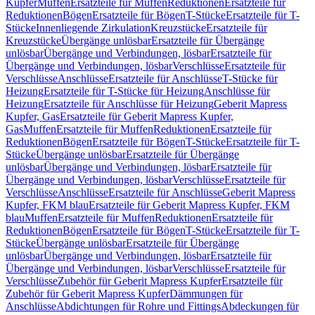
Kupfer
Muffen
Ersatzteile für Muffen
Reduktionen
Ersatzteile für
Reduktionen
Bögen
Ersatzteile für Bögen
T-Stücke
Ersatzteile für T-
Stücke
Innenliegende Zirkulation
Kreuzstücke
Ersatzteile für
Kreuzstücke
Übergänge unlösbar
Ersatzteile für Übergänge
unlösbar
Übergänge und Verbindungen, lösbar
Ersatzteile für
Übergänge und Verbindungen, lösbar
Verschlüsse
Ersatzteile für
Verschlüsse
Anschlüsse
Ersatzteile für Anschlüsse
T-Stücke für
Heizung
Ersatzteile für T-Stücke für Heizung
Anschlüsse für
Heizung
Ersatzteile für Anschlüsse für Heizung
Geberit Mapress
Kupfer, Gas
Ersatzteile für Geberit Mapress Kupfer,
Gas
Muffen
Ersatzteile für Muffen
Reduktionen
Ersatzteile für
Reduktionen
Bögen
Ersatzteile für Bögen
T-Stücke
Ersatzteile für T-
Stücke
Übergänge unlösbar
Ersatzteile für Übergänge
unlösbar
Übergänge und Verbindungen, lösbar
Ersatzteile für
Übergänge und Verbindungen, lösbar
Verschlüsse
Ersatzteile für
Verschlüsse
Anschlüsse
Ersatzteile für Anschlüsse
Geberit Mapress
Kupfer, FKM blau
Ersatzteile für Geberit Mapress Kupfer, FKM
blau
Muffen
Ersatzteile für Muffen
Reduktionen
Ersatzteile für
Reduktionen
Bögen
Ersatzteile für Bögen
T-Stücke
Ersatzteile für T-
Stücke
Übergänge unlösbar
Ersatzteile für Übergänge
unlösbar
Übergänge und Verbindungen, lösbar
Ersatzteile für
Übergänge und Verbindungen, lösbar
Verschlüsse
Ersatzteile für
Verschlüsse
Zubehör für Geberit Mapress Kupfer
Ersatzteile für
Zubehör für Geberit Mapress Kupfer
Dämmungen für
Anschlüsse
Abdichtungen für Rohre und Fittings
Abdeckungen für