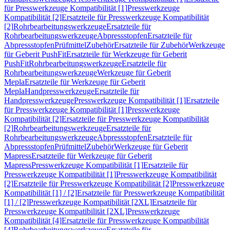
für Presswerkzeuge Kompatibilität [1]
Presswerkzeuge
Kompatibilität [2]
Ersatzteile für Presswerkzeuge Kompatibilität
[2]
Rohrbearbeitungswerkzeuge
Ersatzteile für
Rohrbearbeitungswerkzeuge
Abpressstopfen
Ersatzteile für
Abpressstopfen
Prüfmittel
Zubehör
Ersatzteile für Zubehör
Werkzeuge
für Geberit PushFit
Ersatzteile für Werkzeuge für Geberit
PushFit
Rohrbearbeitungswerkzeuge
Ersatzteile für
Rohrbearbeitungswerkzeuge
Werkzeuge für Geberit
Mepla
Ersatzteile für Werkzeuge für Geberit
Mepla
Handpresswerkzeuge
Ersatzteile für
Handpresswerkzeuge
Presswerkzeuge Kompatibilität [1]
Ersatzteile
für Presswerkzeuge Kompatibilität [1]
Presswerkzeuge
Kompatibilität [2]
Ersatzteile für Presswerkzeuge Kompatibilität
[2]
Rohrbearbeitungswerkzeuge
Ersatzteile für
Rohrbearbeitungswerkzeuge
Abpressstopfen
Ersatzteile für
Abpressstopfen
Prüfmittel
Zubehör
Werkzeuge für Geberit
Mapress
Ersatzteile für Werkzeuge für Geberit
Mapress
Presswerkzeuge Kompatibilität [1]
Ersatzteile für
Presswerkzeuge Kompatibilität [1]
Presswerkzeuge Kompatibilität
[2]
Ersatzteile für Presswerkzeuge Kompatibilität [2]
Presswerkzeuge
Kompatibilität [1] / [2]
Ersatzteile für Presswerkzeuge Kompatibilität
[1] / [2]
Presswerkzeuge Kompatibilität [2XL]
Ersatzteile für
Presswerkzeuge Kompatibilität [2XL]
Presswerkzeuge
Kompatibilität [4]
Ersatzteile für Presswerkzeuge Kompatibilität
[4]
Rohrbearbeitungswerkzeuge
Ersatzteile für