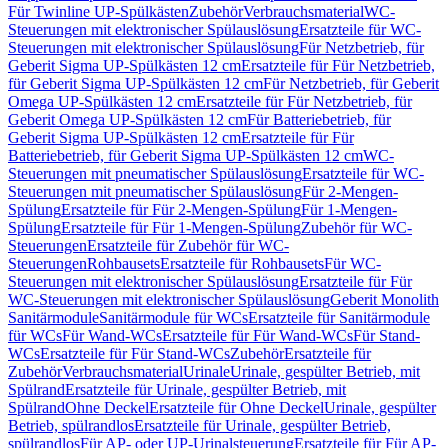
Für Twinline UP-Spülkästen
Zubehör
Verbrauchsmaterial
WC-
Steuerungen mit elektronischer Spülauslösung
Ersatzteile für WC-
Steuerungen mit elektronischer Spülauslösung
Für Netzbetrieb, für
Geberit Sigma UP-Spülkästen 12 cm
Ersatzteile für Für Netzbetrieb,
für Geberit Sigma UP-Spülkästen 12 cm
Für Netzbetrieb, für Geberit
Omega UP-Spülkästen 12 cm
Ersatzteile für Für Netzbetrieb, für
Geberit Omega UP-Spülkästen 12 cm
Für Batteriebetrieb, für
Geberit Sigma UP-Spülkästen 12 cm
Ersatzteile für Für
Batteriebetrieb, für Geberit Sigma UP-Spülkästen 12 cm
WC-
Steuerungen mit pneumatischer Spülauslösung
Ersatzteile für WC-
Steuerungen mit pneumatischer Spülauslösung
Für 2-Mengen-
Spülung
Ersatzteile für Für 2-Mengen-Spülung
Für 1-Mengen-
Spülung
Ersatzteile für Für 1-Mengen-Spülung
Zubehör für WC-
Steuerungen
Ersatzteile für Zubehör für WC-
Steuerungen
Rohbausets
Ersatzteile für Rohbausets
Für WC-
Steuerungen mit elektronischer Spülauslösung
Ersatzteile für Für
WC-Steuerungen mit elektronischer Spülauslösung
Geberit Monolith
Sanitärmodule
Sanitärmodule für WCs
Ersatzteile für Sanitärmodule
für WCs
Für Wand-WCs
Ersatzteile für Für Wand-WCs
Für Stand-
WCs
Ersatzteile für Für Stand-WCs
Zubehör
Ersatzteile für
Zubehör
Verbrauchsmaterial
Urinale
Urinale, gespülter Betrieb, mit
Spülrand
Ersatzteile für Urinale, gespülter Betrieb, mit
Spülrand
Ohne Deckel
Ersatzteile für Ohne Deckel
Urinale, gespülter
Betrieb, spülrandlos
Ersatzteile für Urinale, gespülter Betrieb,
spülrandlos
Für AP- oder UP-Urinalsteuerung
Ersatzteile für Für AP-