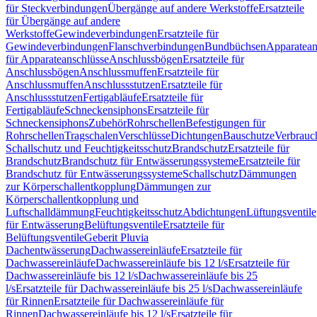
für Steckverbindungen
Übergänge auf andere Werkstoffe
Ersatzteile
für Übergänge auf andere
Werkstoffe
Gewindeverbindungen
Ersatzteile für
Gewindeverbindungen
Flanschverbindungen
Bundbüchsen
Apparatean
für Apparateanschlüsse
Anschlussbögen
Ersatzteile für
Anschlussbögen
Anschlussmuffen
Ersatzteile für
Anschlussmuffen
Anschlussstutzen
Ersatzteile für
Anschlussstutzen
Fertigabläufe
Ersatzteile für
Fertigabläufe
Schneckensiphons
Ersatzteile für
Schneckensiphons
Zubehör
Rohrschellen
Befestigungen für
Rohrschellen
Tragschalen
Verschlüsse
Dichtungen
Bauschutze
Verbrauc
Schallschutz und Feuchtigkeitsschutz
Brandschutz
Ersatzteile für
Brandschutz
Brandschutz für Entwässerungssysteme
Ersatzteile für
Brandschutz für Entwässerungssysteme
Schallschutz
Dämmungen
zur Körperschallentkopplung
Dämmungen zur
Körperschallentkopplung und
Luftschalldämmung
Feuchtigkeitsschutz
Abdichtungen
Lüftungsventile
für Entwässerung
Belüftungsventile
Ersatzteile für
Belüftungsventile
Geberit Pluvia
Dachentwässerung
Dachwassereinläufe
Ersatzteile für
Dachwassereinläufe
Dachwassereinläufe bis 12 l/s
Ersatzteile für
Dachwassereinläufe bis 12 l/s
Dachwassereinläufe bis 25
l/s
Ersatzteile für Dachwassereinläufe bis 25 l/s
Dachwassereinläufe
für Rinnen
Ersatzteile für Dachwassereinläufe für
Rinnen
Dachwassereinläufe bis 12 l/s
Ersatzteile für