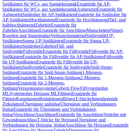
Spülkästen für WCs, aus Sanitärkeramik
Ersatzteile für AP-
Spülkästen für WCs, aus Sanitärkeramik
Aufgesetzt
Ersatzteile für
Aufgesetzt
Spülrohre für AP-Spülkästen
Ersatzteile für Spülrohre für
AP-Spülkästen
Hochhängend
Ersatzteile für Hochhängend
Tief- und
halbhochhängend
Zubehör
Ersatzteile für
Zubehör
Anschlüsse
Ersatzteile für Anschlüsse
Manschetten
Nippel,
Rosetten und Staueinsätze
Verbrauchsmaterial
Spülventile
UP-
Spülkästen
Sigma UP-Spülkästen
Ersatzteile für Sigma UP-
Spülkästen
Spülrohre
Zubehör
Füll- und
Spülventile
Füllventile
Ersatzteile für Füllventile
Füllventile für AP-
Spülkästen
Ersatzteile für Füllventile für AP-Spülkästen
Füllventile
für UP-Spülkästen
Ersatzteile für Füllventile für UP-
Spülkästen
Spülventile
Ersatzteile für Spülventile
Spül-Stopp-
Spülung
Ersatzteile für Spül-Stopp-Spülung
1-Mengen-
Spülung
Ersatzteile für 1-Mengen-Spülung
2-Mengen-
Spülung
Ersatzteile für 2-Mengen-
Spülung
Versorgungssysteme
Geberit FlowFit
Systemrohre
ML
Systemrohre Heizung ML
Fittings
Ersatzteile für
Fittings
Kupplungen
Reduktionen
Bögen
T-Stücke
Innenliegende
Zirkulation
Übergänge unlösbar
Übergänge und Verbindungen,
lösbar
Ersatzteile für Übergänge und Verbindungen,
lösbar
Verschlüsse
Anschlüsse
Ersatzteile für Anschlüsse
Verteiler mit
Gewindeanschluss
T-Stücke für Heizung
Übergänge und
Verbindungen für Heizung, lösbar
Anschlüsse für Heizung
Ersatzteile
für Anschlüsse für Heizung
Zubehör
Dämmungen für