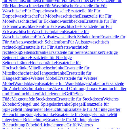
für Waschtischunterschränke
Für Handwaschbecken
Ersatzteile für
Für Handwaschbecken
Für Waschtische
Ersatzteile für Für
Waschtische
Für Doppelwaschtische
Ersatzteile für Für
Doppelwaschtische
Für Möbelwaschtische
Ersatzteile für Für
Möbelwaschtische
Für Eckhandwaschbecken
Ersatzteile für Für
Eckhandwaschbecken
Für Eckwaschtische
Ersatzteile für Für
Eckwaschtische
Waschtischplatten
Ersatzteile für
Waschtischplatten
Für Aufsatzwaschtisch Schalenform
Ersatzteile für
Für Aufsatzwaschtisch Schalenform
Für Aufsatzwaschtisch
rechteckig
Ersatzteile für Für Aufsatzwaschtisch
rechteckig
Seitenschränke
Ersatzteile für Seitenschränke
Niedrige
Seitenschränke
Ersatzteile für Niedrige
Seitenschränke
Hochschränke
Ersatzteile für
Hochschränke
Mittelhochschränke
Ersatzteile für
Mittelhochschränke
Hängeschränke
Ersatzteile für
Hängeschränke
Weitere Möbel
Ersatzteile für Weitere
Möbel
Wandablagen
Ersatzteile für Wandablagen
Zubehör
Ersatzteile
für Zubehör
Schubladeneinsätze und Ordnungsboxen
Handtuchhalter
und Handtuchhaken
Lichtelemente
Griffe
Sets
Füße
Magnettafeln
Steckdosen
Ersatzteile für Steckdosen
Weiteres
Zubehör
Spiegel und Spiegelschränke
Spiegel
Ersatzteile für
Spiegel
Mit integrierter Beleuchtung
Ersatzteile für Mit integrierter
Beleuchtung
Spiegelschränke
Ersatzteile für Spiegelschränke
Mit
integrierter Beleuchtung
Ersatzteile für Mit integrierter
Beleuchtung
Zubehör
Lichtelemente
Griffe
Weiteres