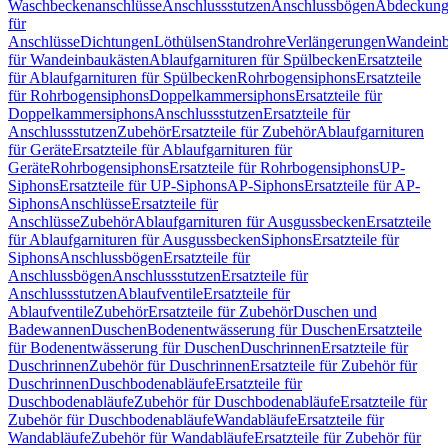
Waschbeckenanschlüsse
Anschlussstutzen
Anschlussbögen
Abdeckung
für
Anschlüsse
Dichtungen
Löthülsen
Standrohre
Verlängerungen
Wandeinb
für Wandeinbaukästen
Ablaufgarnituren für Spülbecken
Ersatzteile
für Ablaufgarnituren für Spülbecken
Rohrbogensiphons
Ersatzteile
für Rohrbogensiphons
Doppelkammersiphons
Ersatzteile für
Doppelkammersiphons
Anschlussstutzen
Ersatzteile für
Anschlussstutzen
Zubehör
Ersatzteile für Zubehör
Ablaufgarnituren
für Geräte
Ersatzteile für Ablaufgarnituren für
Geräte
Rohrbogensiphons
Ersatzteile für Rohrbogensiphons
UP-
Siphons
Ersatzteile für UP-Siphons
AP-Siphons
Ersatzteile für AP-
Siphons
Anschlüsse
Ersatzteile für
Anschlüsse
Zubehör
Ablaufgarnituren für Ausgussbecken
Ersatzteile
für Ablaufgarnituren für Ausgussbecken
Siphons
Ersatzteile für
Siphons
Anschlussbögen
Ersatzteile für
Anschlussbögen
Anschlussstutzen
Ersatzteile für
Anschlussstutzen
Ablaufventile
Ersatzteile für
Ablaufventile
Zubehör
Ersatzteile für Zubehör
Duschen und
Badewannen
Duschen
Bodenentwässerung für Duschen
Ersatzteile
für Bodenentwässerung für Duschen
Duschrinnen
Ersatzteile für
Duschrinnen
Zubehör für Duschrinnen
Ersatzteile für Zubehör für
Duschrinnen
Duschbodenabläufe
Ersatzteile für
Duschbodenabläufe
Zubehör für Duschbodenabläufe
Ersatzteile für
Zubehör für Duschbodenabläufe
Wandabläufe
Ersatzteile für
Wandabläufe
Zubehör für Wandabläufe
Ersatzteile für Zubehör für