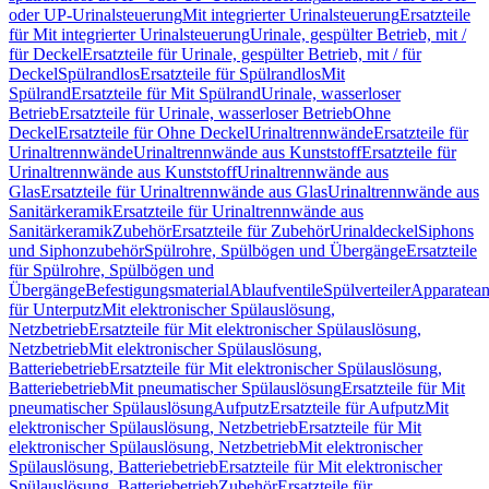
oder UP-Urinalsteuerung
Mit integrierter Urinalsteuerung
Ersatzteile
für Mit integrierter Urinalsteuerung
Urinale, gespülter Betrieb, mit /
für Deckel
Ersatzteile für Urinale, gespülter Betrieb, mit / für
Deckel
Spülrandlos
Ersatzteile für Spülrandlos
Mit
Spülrand
Ersatzteile für Mit Spülrand
Urinale, wasserloser
Betrieb
Ersatzteile für Urinale, wasserloser Betrieb
Ohne
Deckel
Ersatzteile für Ohne Deckel
Urinaltrennwände
Ersatzteile für
Urinaltrennwände
Urinaltrennwände aus Kunststoff
Ersatzteile für
Urinaltrennwände aus Kunststoff
Urinaltrennwände aus
Glas
Ersatzteile für Urinaltrennwände aus Glas
Urinaltrennwände aus
Sanitärkeramik
Ersatzteile für Urinaltrennwände aus
Sanitärkeramik
Zubehör
Ersatzteile für Zubehör
Urinaldeckel
Siphons
und Siphonzubehör
Spülrohre, Spülbögen und Übergänge
Ersatzteile
für Spülrohre, Spülbögen und
Übergänge
Befestigungsmaterial
Ablaufventile
Spülverteiler
Apparatean
für Unterputz
Mit elektronischer Spülauslösung,
Netzbetrieb
Ersatzteile für Mit elektronischer Spülauslösung,
Netzbetrieb
Mit elektronischer Spülauslösung,
Batteriebetrieb
Ersatzteile für Mit elektronischer Spülauslösung,
Batteriebetrieb
Mit pneumatischer Spülauslösung
Ersatzteile für Mit
pneumatischer Spülauslösung
Aufputz
Ersatzteile für Aufputz
Mit
elektronischer Spülauslösung, Netzbetrieb
Ersatzteile für Mit
elektronischer Spülauslösung, Netzbetrieb
Mit elektronischer
Spülauslösung, Batteriebetrieb
Ersatzteile für Mit elektronischer
Spülauslösung, Batteriebetrieb
Zubehör
Ersatzteile für