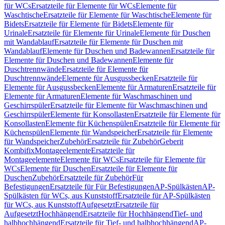
für WCs
Ersatzteile für Elemente für WCs
Elemente für
Waschtische
Ersatzteile für Elemente für Waschtische
Elemente für
Bidets
Ersatzteile für Elemente für Bidets
Elemente für
Urinale
Ersatzteile für Elemente für Urinale
Elemente für Duschen
mit Wandablauf
Ersatzteile für Elemente für Duschen mit
Wandablauf
Elemente für Duschen und Badewannen
Ersatzteile für
Elemente für Duschen und Badewannen
Elemente für
Duschtrennwände
Ersatzteile für Elemente für
Duschtrennwände
Elemente für Ausgussbecken
Ersatzteile für
Elemente für Ausgussbecken
Elemente für Armaturen
Ersatzteile für
Elemente für Armaturen
Elemente für Waschmaschinen und
Geschirrspüler
Ersatzteile für Elemente für Waschmaschinen und
Geschirrspüler
Elemente für Konsollasten
Ersatzteile für Elemente für
Konsollasten
Elemente für Küchenspülen
Ersatzteile für Elemente für
Küchenspülen
Elemente für Wandspeicher
Ersatzteile für Elemente
für Wandspeicher
Zubehör
Ersatzteile für Zubehör
Geberit
Kombifix
Montageelemente
Ersatzteile für
Montageelemente
Elemente für WCs
Ersatzteile für Elemente für
WCs
Elemente für Duschen
Ersatzteile für Elemente für
Duschen
Zubehör
Ersatzteile für Zubehör
Für
Befestigungen
Ersatzteile für Für Befestigungen
AP-Spülkästen
AP-
Spülkästen für WCs, aus Kunststoff
Ersatzteile für AP-Spülkästen
für WCs, aus Kunststoff
Aufgesetzt
Ersatzteile für
Aufgesetzt
Hochhängend
Ersatzteile für Hochhängend
Tief- und
halbhochhängend
Ersatzteile für Tief- und halbhochhängend
AP-