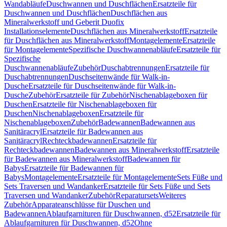
Wandabläufe
Duschwannen und Duschflächen
Ersatzteile für
Duschwannen und Duschflächen
Duschflächen aus
Mineralwerkstoff und Geberit Duofix
Installationselemente
Duschflächen aus Mineralwerkstoff
Ersatzteile
für Duschflächen aus Mineralwerkstoff
Montagelemente
Ersatzteile
für Montagelemente
Spezifische Duschwannenabläufe
Ersatzteile für
Spezifische
Duschwannenabläufe
Zubehör
Duschabtrennungen
Ersatzteile für
Duschabtrennungen
Duschseitenwände für Walk-in-
Dusche
Ersatzteile für Duschseitenwände für Walk-in-
Dusche
Zubehör
Ersatzteile für Zubehör
Nischenablageboxen für
Duschen
Ersatzteile für Nischenablageboxen für
Duschen
Nischenablageboxen
Ersatzteile für
Nischenablageboxen
Zubehör
Badewannen
Badewannen aus
Sanitäracryl
Ersatzteile für Badewannen aus
Sanitäracryl
Rechteckbadewannen
Ersatzteile für
Rechteckbadewannen
Badewannen aus Mineralwerkstoff
Ersatzteile
für Badewannen aus Mineralwerkstoff
Badewannen für
Babys
Ersatzteile für Badewannen für
Babys
Montagelemente
Ersatzteile für Montagelemente
Sets Füße und
Sets Traversen und Wandanker
Ersatzteile für Sets Füße und Sets
Traversen und Wandanker
Zubehör
Reparatursets
Weiteres
Zubehör
Apparateanschlüsse für Duschen und
Badewannen
Ablaufgarnituren für Duschwannen, d52
Ersatzteile für
Ablaufgarnituren für Duschwannen, d52
Ohne