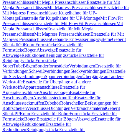
Pressanschlüssen
Mit Mepla Pressanschlüssen
Ersatzteile für Mit
Mepla Pressanschlüssen
Mit Mapress Pressanschlüssen
Ersatzteile für
Mit Mapress Pressanschlüssen
Kugelhähne für UP-
Montage
Ersatzteile für Kugelhähne für UP-Montage
Mit FlowFit
Pressanschlüssen
Ersatzteile für Mit FlowFit Pressanschlüssen
Mit
Mepla Pressanschlüssen
Ersatzteile für Mit Mepla
Pressanschlüssen
Mit Mapress Pressanschlüssen
Ersatzteile für Mit
Mapress Pressanschlüssen
Gebäude-Entwässerungssysteme
Geberit
Silent-db20
Rohre
Formstücke
Ersatzteile für
Formstücke
Bögen
Abzweige
Ersatzteile für
Abzweige
Reduktionen
Reinigungsstücke
Ersatzteile für
Reinigungsstücke
Formstücke
SuperTube
Bögen
Sonderformstücke
Verbindungen
Ersatzteile für
Verbindungen
Schweißverbindungen
Steckverbindungen
Ersatzteile
für Steckverbindungen
Spannverbindungen
Übergänge auf andere
Werkstoffe
Ersatzteile für Übergänge auf andere
Werkstoffe
Apparateanschlüsse
Ersatzteile für
Apparateanschlüsse
Anschlussbögen
Ersatzteile für
Anschlussbögen
Anschlusssteckmuffen
Ersatzteile für
Anschlusssteckmuffen
Zubehör
Rohrschellen
Befestigungen für
Rohrschellen
Verschlüsse
Dichtungen
Verbrauchsmaterial
Geberit
Silent-PP
Rohre
Ersatzteile für Rohre
Formstücke
Ersatzteile für
Formstücke
Bögen
Ersatzteile für Bögen
Abzweige
Ersatzteile für
Abzweige
Reduktionen
Ersatzteile für
Reduktionen
Reinigungsstücke
Ersatzteile für