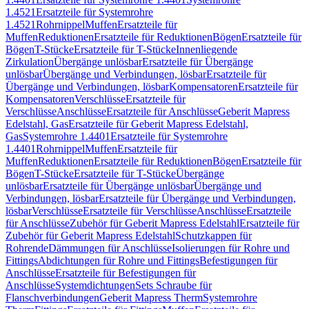
1.4521
Ersatzteile für Systemrohre
1.4521
Rohrnippel
Muffen
Ersatzteile für
Muffen
Reduktionen
Ersatzteile für Reduktionen
Bögen
Ersatzteile für
Bögen
T-Stücke
Ersatzteile für T-Stücke
Innenliegende
Zirkulation
Übergänge unlösbar
Ersatzteile für Übergänge
unlösbar
Übergänge und Verbindungen, lösbar
Ersatzteile für
Übergänge und Verbindungen, lösbar
Kompensatoren
Ersatzteile für
Kompensatoren
Verschlüsse
Ersatzteile für
Verschlüsse
Anschlüsse
Ersatzteile für Anschlüsse
Geberit Mapress
Edelstahl, Gas
Ersatzteile für Geberit Mapress Edelstahl,
Gas
Systemrohre 1.4401
Ersatzteile für Systemrohre
1.4401
Rohrnippel
Muffen
Ersatzteile für
Muffen
Reduktionen
Ersatzteile für Reduktionen
Bögen
Ersatzteile für
Bögen
T-Stücke
Ersatzteile für T-Stücke
Übergänge
unlösbar
Ersatzteile für Übergänge unlösbar
Übergänge und
Verbindungen, lösbar
Ersatzteile für Übergänge und Verbindungen,
lösbar
Verschlüsse
Ersatzteile für Verschlüsse
Anschlüsse
Ersatzteile
für Anschlüsse
Zubehör für Geberit Mapress Edelstahl
Ersatzteile für
Zubehör für Geberit Mapress Edelstahl
Schutzkappen für
Rohrende
Dämmungen für Anschlüsse
Isolierungen für Rohre und
Fittings
Abdichtungen für Rohre und Fittings
Befestigungen für
Anschlüsse
Ersatzteile für Befestigungen für
Anschlüsse
Systemdichtungen
Sets Schraube für
Flanschverbindungen
Geberit Mapress Therm
Systemrohre