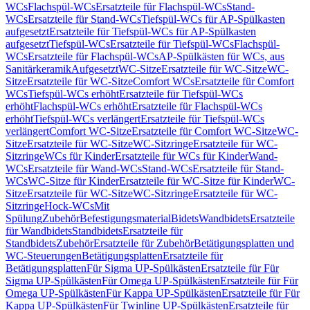
WCs
Flachspül-WCs
Ersatzteile für Flachspül-WCs
Stand-
WCs
Ersatzteile für Stand-WCs
Tiefspül-WCs für AP-Spülkasten
aufgesetzt
Ersatzteile für Tiefspül-WCs für AP-Spülkasten
aufgesetzt
Tiefspül-WCs
Ersatzteile für Tiefspül-WCs
Flachspül-
WCs
Ersatzteile für Flachspül-WCs
AP-Spülkästen für WCs, aus
Sanitärkeramik
Aufgesetzt
WC-Sitze
Ersatzteile für WC-Sitze
WC-
Sitze
Ersatzteile für WC-Sitze
Comfort WCs
Ersatzteile für Comfort
WCs
Tiefspül-WCs erhöht
Ersatzteile für Tiefspül-WCs
erhöht
Flachspül-WCs erhöht
Ersatzteile für Flachspül-WCs
erhöht
Tiefspül-WCs verlängert
Ersatzteile für Tiefspül-WCs
verlängert
Comfort WC-Sitze
Ersatzteile für Comfort WC-Sitze
WC-
Sitze
Ersatzteile für WC-Sitze
WC-Sitzringe
Ersatzteile für WC-
Sitzringe
WCs für Kinder
Ersatzteile für WCs für Kinder
Wand-
WCs
Ersatzteile für Wand-WCs
Stand-WCs
Ersatzteile für Stand-
WCs
WC-Sitze für Kinder
Ersatzteile für WC-Sitze für Kinder
WC-
Sitze
Ersatzteile für WC-Sitze
WC-Sitzringe
Ersatzteile für WC-
Sitzringe
Hock-WCs
Mit
Spülung
Zubehör
Befestigungsmaterial
Bidets
Wandbidets
Ersatzteile
für Wandbidets
Standbidets
Ersatzteile für
Standbidets
Zubehör
Ersatzteile für Zubehör
Betätigungsplatten und
WC-Steuerungen
Betätigungsplatten
Ersatzteile für
Betätigungsplatten
Für Sigma UP-Spülkästen
Ersatzteile für Für
Sigma UP-Spülkästen
Für Omega UP-Spülkästen
Ersatzteile für Für
Omega UP-Spülkästen
Für Kappa UP-Spülkästen
Ersatzteile für Für
Kappa UP-Spülkästen
Für Twinline UP-Spülkästen
Ersatzteile für