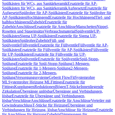
Spülkästen für WCs, aus Sanitärkeramik
Ersatzteile für AP-
Spülkästen für WCs, aus Sanitärkeramik
Aufgesetzt
Ersatzteile für
Aufgesetzt
Spülrohre für AP-Spülkästen
Ersatzteile für Spülrohre für
AP-Spülkästen
Hochhängend
Ersatzteile für Hochhängend
Tief- und
halbhochhängend
Zubehör
Ersatzteile für
Zubehör
Anschlüsse
Ersatzteile für Anschlüsse
Manschetten
Nippel,
Rosetten und Staueinsätze
Verbrauchsmaterial
Spülventile
UP-
Spülkästen
Sigma UP-Spülkästen
Ersatzteile für Sigma UP-
Spülkästen
Spülrohre
Zubehör
Füll- und
Spülventile
Füllventile
Ersatzteile für Füllventile
Füllventile für AP-
Spülkästen
Ersatzteile für Füllventile für AP-Spülkästen
Füllventile
für UP-Spülkästen
Ersatzteile für Füllventile für UP-
Spülkästen
Spülventile
Ersatzteile für Spülventile
Spül-Stopp-
Spülung
Ersatzteile für Spül-Stopp-Spülung
1-Mengen-
Spülung
Ersatzteile für 1-Mengen-Spülung
2-Mengen-
Spülung
Ersatzteile für 2-Mengen-
Spülung
Versorgungssysteme
Geberit FlowFit
Systemrohre
ML
Systemrohre Heizung ML
Fittings
Ersatzteile für
Fittings
Kupplungen
Reduktionen
Bögen
T-Stücke
Innenliegende
Zirkulation
Übergänge unlösbar
Übergänge und Verbindungen,
lösbar
Ersatzteile für Übergänge und Verbindungen,
lösbar
Verschlüsse
Anschlüsse
Ersatzteile für Anschlüsse
Verteiler mit
Gewindeanschluss
T-Stücke für Heizung
Übergänge und
Verbindungen für Heizung, lösbar
Anschlüsse für Heizung
Ersatzteile
für Anschlüsse für Heizung
Zubehör
Dämmungen für