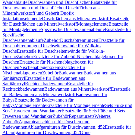
Wandabläufe
Duschwannen und Duschflächen
Ersatzteile für
Duschwannen und Duschflächen
Duschflächen aus
Mineralwerkstoff und Geberit Duofix
Installationselemente
Duschflächen aus Mineralwerkstoff
Ersatzteile
für Duschflächen aus Mineralwerkstoff
Montagelemente
Ersatzteile
für Montagelemente
Spezifische Duschwannenabläufe
Ersatzteile für
Spezifische
Duschwannenabläufe
Zubehör
Duschabtrennungen
Ersatzteile für
Duschabtrennungen
Duschseitenwände für Walk-in-
Dusche
Ersatzteile für Duschseitenwände für Walk-in-
Dusche
Zubehör
Ersatzteile für Zubehör
Nischenablageboxen für
Duschen
Ersatzteile für Nischenablageboxen für
Duschen
Nischenablageboxen
Ersatzteile für
Nischenablageboxen
Zubehör
Badewannen
Badewannen aus
Sanitäracryl
Ersatzteile für Badewannen aus
Sanitäracryl
Rechteckbadewannen
Ersatzteile für
Rechteckbadewannen
Badewannen aus Mineralwerkstoff
Ersatzteile
für Badewannen aus Mineralwerkstoff
Badewannen für
Babys
Ersatzteile für Badewannen für
Babys
Montagelemente
Ersatzteile für Montagelemente
Sets Füße und
Sets Traversen und Wandanker
Ersatzteile für Sets Füße und Sets
Traversen und Wandanker
Zubehör
Reparatursets
Weiteres
Zubehör
Apparateanschlüsse für Duschen und
Badewannen
Ablaufgarnituren für Duschwannen, d52
Ersatzteile für
Ablaufgarnituren für Duschwannen, d52
Ohne