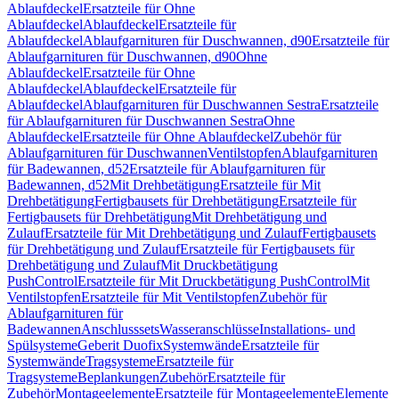
Ablaufdeckel
Ersatzteile für Ohne
Ablaufdeckel
Ablaufdeckel
Ersatzteile für
Ablaufdeckel
Ablaufgarnituren für Duschwannen, d90
Ersatzteile für
Ablaufgarnituren für Duschwannen, d90
Ohne
Ablaufdeckel
Ersatzteile für Ohne
Ablaufdeckel
Ablaufdeckel
Ersatzteile für
Ablaufdeckel
Ablaufgarnituren für Duschwannen Sestra
Ersatzteile
für Ablaufgarnituren für Duschwannen Sestra
Ohne
Ablaufdeckel
Ersatzteile für Ohne Ablaufdeckel
Zubehör für
Ablaufgarnituren für Duschwannen
Ventilstopfen
Ablaufgarnituren
für Badewannen, d52
Ersatzteile für Ablaufgarnituren für
Badewannen, d52
Mit Drehbetätigung
Ersatzteile für Mit
Drehbetätigung
Fertigbausets für Drehbetätigung
Ersatzteile für
Fertigbausets für Drehbetätigung
Mit Drehbetätigung und
Zulauf
Ersatzteile für Mit Drehbetätigung und Zulauf
Fertigbausets
für Drehbetätigung und Zulauf
Ersatzteile für Fertigbausets für
Drehbetätigung und Zulauf
Mit Druckbetätigung
PushControl
Ersatzteile für Mit Druckbetätigung PushControl
Mit
Ventilstopfen
Ersatzteile für Mit Ventilstopfen
Zubehör für
Ablaufgarnituren für
Badewannen
Anschlusssets
Wasseranschlüsse
Installations- und
Spülsysteme
Geberit Duofix
Systemwände
Ersatzteile für
Systemwände
Tragsysteme
Ersatzteile für
Tragsysteme
Beplankungen
Zubehör
Ersatzteile für
Zubehör
Montageelemente
Ersatzteile für Montageelemente
Elemente