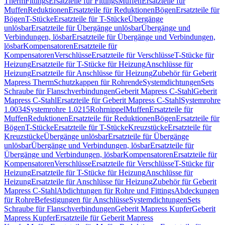
Therm
Fittings
Ersatzteile für Fittings
Muffen
Ersatzteile für
Muffen
Reduktionen
Ersatzteile für Reduktionen
Bögen
Ersatzteile für
Bögen
T-Stücke
Ersatzteile für T-Stücke
Übergänge
unlösbar
Ersatzteile für Übergänge unlösbar
Übergänge und
Verbindungen, lösbar
Ersatzteile für Übergänge und Verbindungen,
lösbar
Kompensatoren
Ersatzteile für
Kompensatoren
Verschlüsse
Ersatzteile für Verschlüsse
T-Stücke für
Heizung
Ersatzteile für T-Stücke für Heizung
Anschlüsse für
Heizung
Ersatzteile für Anschlüsse für Heizung
Zubehör für Geberit
Mapress Therm
Schutzkappen für Rohrende
Systemdichtungen
Sets
Schraube für Flanschverbindungen
Geberit Mapress C-Stahl
Geberit
Mapress C-Stahl
Ersatzteile für Geberit Mapress C-Stahl
Systemrohre
1.0034
Systemrohre 1.0215
Rohrnippel
Muffen
Ersatzteile für
Muffen
Reduktionen
Ersatzteile für Reduktionen
Bögen
Ersatzteile für
Bögen
T-Stücke
Ersatzteile für T-Stücke
Kreuzstücke
Ersatzteile für
Kreuzstücke
Übergänge unlösbar
Ersatzteile für Übergänge
unlösbar
Übergänge und Verbindungen, lösbar
Ersatzteile für
Übergänge und Verbindungen, lösbar
Kompensatoren
Ersatzteile für
Kompensatoren
Verschlüsse
Ersatzteile für Verschlüsse
T-Stücke für
Heizung
Ersatzteile für T-Stücke für Heizung
Anschlüsse für
Heizung
Ersatzteile für Anschlüsse für Heizung
Zubehör für Geberit
Mapress C-Stahl
Abdichtungen für Rohre und Fittings
Abdeckungen
für Rohre
Befestigungen für Anschlüsse
Systemdichtungen
Sets
Schraube für Flanschverbindungen
Geberit Mapress Kupfer
Geberit
Mapress Kupfer
Ersatzteile für Geberit Mapress