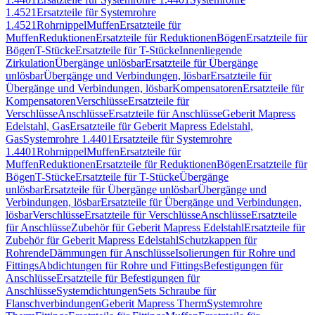
1.4521
Ersatzteile für Systemrohre
1.4521
Rohrnippel
Muffen
Ersatzteile für
Muffen
Reduktionen
Ersatzteile für Reduktionen
Bögen
Ersatzteile für
Bögen
T-Stücke
Ersatzteile für T-Stücke
Innenliegende
Zirkulation
Übergänge unlösbar
Ersatzteile für Übergänge
unlösbar
Übergänge und Verbindungen, lösbar
Ersatzteile für
Übergänge und Verbindungen, lösbar
Kompensatoren
Ersatzteile für
Kompensatoren
Verschlüsse
Ersatzteile für
Verschlüsse
Anschlüsse
Ersatzteile für Anschlüsse
Geberit Mapress
Edelstahl, Gas
Ersatzteile für Geberit Mapress Edelstahl,
Gas
Systemrohre 1.4401
Ersatzteile für Systemrohre
1.4401
Rohrnippel
Muffen
Ersatzteile für
Muffen
Reduktionen
Ersatzteile für Reduktionen
Bögen
Ersatzteile für
Bögen
T-Stücke
Ersatzteile für T-Stücke
Übergänge
unlösbar
Ersatzteile für Übergänge unlösbar
Übergänge und
Verbindungen, lösbar
Ersatzteile für Übergänge und Verbindungen,
lösbar
Verschlüsse
Ersatzteile für Verschlüsse
Anschlüsse
Ersatzteile
für Anschlüsse
Zubehör für Geberit Mapress Edelstahl
Ersatzteile für
Zubehör für Geberit Mapress Edelstahl
Schutzkappen für
Rohrende
Dämmungen für Anschlüsse
Isolierungen für Rohre und
Fittings
Abdichtungen für Rohre und Fittings
Befestigungen für
Anschlüsse
Ersatzteile für Befestigungen für
Anschlüsse
Systemdichtungen
Sets Schraube für
Flanschverbindungen
Geberit Mapress Therm
Systemrohre