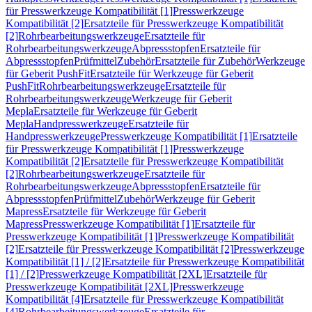
für Presswerkzeuge Kompatibilität [1]
Presswerkzeuge
Kompatibilität [2]
Ersatzteile für Presswerkzeuge Kompatibilität
[2]
Rohrbearbeitungswerkzeuge
Ersatzteile für
Rohrbearbeitungswerkzeuge
Abpressstopfen
Ersatzteile für
Abpressstopfen
Prüfmittel
Zubehör
Ersatzteile für Zubehör
Werkzeuge
für Geberit PushFit
Ersatzteile für Werkzeuge für Geberit
PushFit
Rohrbearbeitungswerkzeuge
Ersatzteile für
Rohrbearbeitungswerkzeuge
Werkzeuge für Geberit
Mepla
Ersatzteile für Werkzeuge für Geberit
Mepla
Handpresswerkzeuge
Ersatzteile für
Handpresswerkzeuge
Presswerkzeuge Kompatibilität [1]
Ersatzteile
für Presswerkzeuge Kompatibilität [1]
Presswerkzeuge
Kompatibilität [2]
Ersatzteile für Presswerkzeuge Kompatibilität
[2]
Rohrbearbeitungswerkzeuge
Ersatzteile für
Rohrbearbeitungswerkzeuge
Abpressstopfen
Ersatzteile für
Abpressstopfen
Prüfmittel
Zubehör
Werkzeuge für Geberit
Mapress
Ersatzteile für Werkzeuge für Geberit
Mapress
Presswerkzeuge Kompatibilität [1]
Ersatzteile für
Presswerkzeuge Kompatibilität [1]
Presswerkzeuge Kompatibilität
[2]
Ersatzteile für Presswerkzeuge Kompatibilität [2]
Presswerkzeuge
Kompatibilität [1] / [2]
Ersatzteile für Presswerkzeuge Kompatibilität
[1] / [2]
Presswerkzeuge Kompatibilität [2XL]
Ersatzteile für
Presswerkzeuge Kompatibilität [2XL]
Presswerkzeuge
Kompatibilität [4]
Ersatzteile für Presswerkzeuge Kompatibilität
[4]
Rohrbearbeitungswerkzeuge
Ersatzteile für