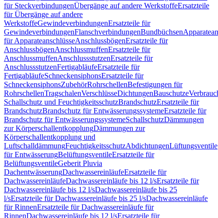
für Steckverbindungen
Übergänge auf andere Werkstoffe
Ersatzteile
für Übergänge auf andere
Werkstoffe
Gewindeverbindungen
Ersatzteile für
Gewindeverbindungen
Flanschverbindungen
Bundbüchsen
Apparatean
für Apparateanschlüsse
Anschlussbögen
Ersatzteile für
Anschlussbögen
Anschlussmuffen
Ersatzteile für
Anschlussmuffen
Anschlussstutzen
Ersatzteile für
Anschlussstutzen
Fertigabläufe
Ersatzteile für
Fertigabläufe
Schneckensiphons
Ersatzteile für
Schneckensiphons
Zubehör
Rohrschellen
Befestigungen für
Rohrschellen
Tragschalen
Verschlüsse
Dichtungen
Bauschutze
Verbrauc
Schallschutz und Feuchtigkeitsschutz
Brandschutz
Ersatzteile für
Brandschutz
Brandschutz für Entwässerungssysteme
Ersatzteile für
Brandschutz für Entwässerungssysteme
Schallschutz
Dämmungen
zur Körperschallentkopplung
Dämmungen zur
Körperschallentkopplung und
Luftschalldämmung
Feuchtigkeitsschutz
Abdichtungen
Lüftungsventile
für Entwässerung
Belüftungsventile
Ersatzteile für
Belüftungsventile
Geberit Pluvia
Dachentwässerung
Dachwassereinläufe
Ersatzteile für
Dachwassereinläufe
Dachwassereinläufe bis 12 l/s
Ersatzteile für
Dachwassereinläufe bis 12 l/s
Dachwassereinläufe bis 25
l/s
Ersatzteile für Dachwassereinläufe bis 25 l/s
Dachwassereinläufe
für Rinnen
Ersatzteile für Dachwassereinläufe für
Rinnen
Dachwassereinläufe bis 12 l/s
Ersatzteile für