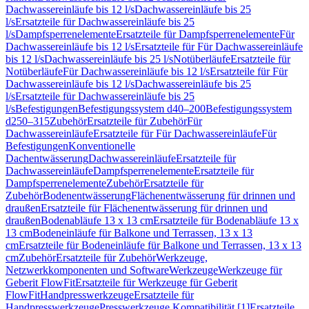
Dachwassereinläufe bis 12 l/s
Dachwassereinläufe bis 25
l/s
Ersatzteile für Dachwassereinläufe bis 25
l/s
Dampfsperrenelemente
Ersatzteile für Dampfsperrenelemente
Für
Dachwassereinläufe bis 12 l/s
Ersatzteile für Für Dachwassereinläufe
bis 12 l/s
Dachwassereinläufe bis 25 l/s
Notüberläufe
Ersatzteile für
Notüberläufe
Für Dachwassereinläufe bis 12 l/s
Ersatzteile für Für
Dachwassereinläufe bis 12 l/s
Dachwassereinläufe bis 25
l/s
Ersatzteile für Dachwassereinläufe bis 25
l/s
Befestigungen
Befestigungssystem d40–200
Befestigungssystem
d250–315
Zubehör
Ersatzteile für Zubehör
Für
Dachwassereinläufe
Ersatzteile für Für Dachwassereinläufe
Für
Befestigungen
Konventionelle
Dachentwässerung
Dachwassereinläufe
Ersatzteile für
Dachwassereinläufe
Dampfsperrenelemente
Ersatzteile für
Dampfsperrenelemente
Zubehör
Ersatzteile für
Zubehör
Bodenentwässerung
Flächenentwässerung für drinnen und
draußen
Ersatzteile für Flächenentwässerung für drinnen und
draußen
Bodenabläufe 13 x 13 cm
Ersatzteile für Bodenabläufe 13 x
13 cm
Bodeneinläufe für Balkone und Terrassen, 13 x 13
cm
Ersatzteile für Bodeneinläufe für Balkone und Terrassen, 13 x 13
cm
Zubehör
Ersatzteile für Zubehör
Werkzeuge,
Netzwerkkomponenten und Software
Werkzeuge
Werkzeuge für
Geberit FlowFit
Ersatzteile für Werkzeuge für Geberit
FlowFit
Handpresswerkzeuge
Ersatzteile für
Handpresswerkzeuge
Presswerkzeuge Kompatibilität [1]
Ersatzteile