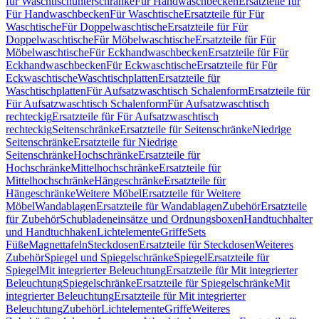
für Waschtischunterschränke
Für Handwaschbecken
Ersatzteile für
Für Handwaschbecken
Für Waschtische
Ersatzteile für Für
Waschtische
Für Doppelwaschtische
Ersatzteile für Für
Doppelwaschtische
Für Möbelwaschtische
Ersatzteile für Für
Möbelwaschtische
Für Eckhandwaschbecken
Ersatzteile für Für
Eckhandwaschbecken
Für Eckwaschtische
Ersatzteile für Für
Eckwaschtische
Waschtischplatten
Ersatzteile für
Waschtischplatten
Für Aufsatzwaschtisch Schalenform
Ersatzteile für
Für Aufsatzwaschtisch Schalenform
Für Aufsatzwaschtisch
rechteckig
Ersatzteile für Für Aufsatzwaschtisch
rechteckig
Seitenschränke
Ersatzteile für Seitenschränke
Niedrige
Seitenschränke
Ersatzteile für Niedrige
Seitenschränke
Hochschränke
Ersatzteile für
Hochschränke
Mittelhochschränke
Ersatzteile für
Mittelhochschränke
Hängeschränke
Ersatzteile für
Hängeschränke
Weitere Möbel
Ersatzteile für Weitere
Möbel
Wandablagen
Ersatzteile für Wandablagen
Zubehör
Ersatzteile
für Zubehör
Schubladeneinsätze und Ordnungsboxen
Handtuchhalter
und Handtuchhaken
Lichtelemente
Griffe
Sets
Füße
Magnettafeln
Steckdosen
Ersatzteile für Steckdosen
Weiteres
Zubehör
Spiegel und Spiegelschränke
Spiegel
Ersatzteile für
Spiegel
Mit integrierter Beleuchtung
Ersatzteile für Mit integrierter
Beleuchtung
Spiegelschränke
Ersatzteile für Spiegelschränke
Mit
integrierter Beleuchtung
Ersatzteile für Mit integrierter
Beleuchtung
Zubehör
Lichtelemente
Griffe
Weiteres