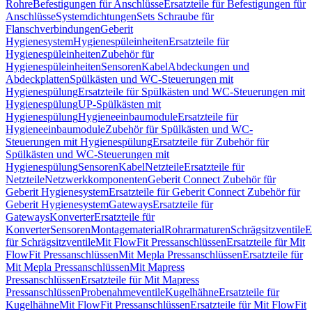
Rohre
Befestigungen für Anschlüsse
Ersatzteile für Befestigungen für
Anschlüsse
Systemdichtungen
Sets Schraube für
Flanschverbindungen
Geberit
Hygienesystem
Hygienespüleinheiten
Ersatzteile für
Hygienespüleinheiten
Zubehör für
Hygienespüleinheiten
Sensoren
Kabel
Abdeckungen und
Abdeckplatten
Spülkästen und WC-Steuerungen mit
Hygienespülung
Ersatzteile für Spülkästen und WC-Steuerungen mit
Hygienespülung
UP-Spülkästen mit
Hygienespülung
Hygieneeinbaumodule
Ersatzteile für
Hygieneeinbaumodule
Zubehör für Spülkästen und WC-
Steuerungen mit Hygienespülung
Ersatzteile für Zubehör für
Spülkästen und WC-Steuerungen mit
Hygienespülung
Sensoren
Kabel
Netzteile
Ersatzteile für
Netzteile
Netzwerkkomponenten
Geberit Connect Zubehör für
Geberit Hygienesystem
Ersatzteile für Geberit Connect Zubehör für
Geberit Hygienesystem
Gateways
Ersatzteile für
Gateways
Konverter
Ersatzteile für
Konverter
Sensoren
Montagematerial
Rohrarmaturen
Schrägsitzventile
E
für Schrägsitzventile
Mit FlowFit Pressanschlüssen
Ersatzteile für Mit
FlowFit Pressanschlüssen
Mit Mepla Pressanschlüssen
Ersatzteile für
Mit Mepla Pressanschlüssen
Mit Mapress
Pressanschlüssen
Ersatzteile für Mit Mapress
Pressanschlüssen
Probenahmeventile
Kugelhähne
Ersatzteile für
Kugelhähne
Mit FlowFit Pressanschlüssen
Ersatzteile für Mit FlowFit