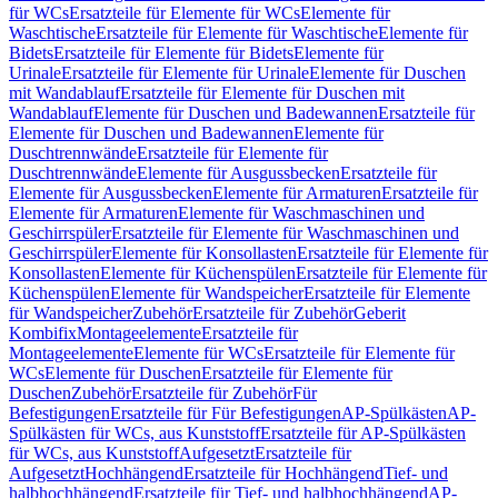
für WCs
Ersatzteile für Elemente für WCs
Elemente für
Waschtische
Ersatzteile für Elemente für Waschtische
Elemente für
Bidets
Ersatzteile für Elemente für Bidets
Elemente für
Urinale
Ersatzteile für Elemente für Urinale
Elemente für Duschen
mit Wandablauf
Ersatzteile für Elemente für Duschen mit
Wandablauf
Elemente für Duschen und Badewannen
Ersatzteile für
Elemente für Duschen und Badewannen
Elemente für
Duschtrennwände
Ersatzteile für Elemente für
Duschtrennwände
Elemente für Ausgussbecken
Ersatzteile für
Elemente für Ausgussbecken
Elemente für Armaturen
Ersatzteile für
Elemente für Armaturen
Elemente für Waschmaschinen und
Geschirrspüler
Ersatzteile für Elemente für Waschmaschinen und
Geschirrspüler
Elemente für Konsollasten
Ersatzteile für Elemente für
Konsollasten
Elemente für Küchenspülen
Ersatzteile für Elemente für
Küchenspülen
Elemente für Wandspeicher
Ersatzteile für Elemente
für Wandspeicher
Zubehör
Ersatzteile für Zubehör
Geberit
Kombifix
Montageelemente
Ersatzteile für
Montageelemente
Elemente für WCs
Ersatzteile für Elemente für
WCs
Elemente für Duschen
Ersatzteile für Elemente für
Duschen
Zubehör
Ersatzteile für Zubehör
Für
Befestigungen
Ersatzteile für Für Befestigungen
AP-Spülkästen
AP-
Spülkästen für WCs, aus Kunststoff
Ersatzteile für AP-Spülkästen
für WCs, aus Kunststoff
Aufgesetzt
Ersatzteile für
Aufgesetzt
Hochhängend
Ersatzteile für Hochhängend
Tief- und
halbhochhängend
Ersatzteile für Tief- und halbhochhängend
AP-