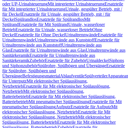
oder UP-Urinalsteuerung
Mit integrierter Urinalsteuerung
Ersatzteile
für Mit integrierter Urinalsteuerung
Urinale, gespülter Betrieb, mit /
für Deckel
Ersatzteile für Urinale, gespülter Betrieb, mit / für
Deckel
Spülrandlos
Ersatzteile für Spülrandlos
Mit
Spülrand
Ersatzteile für Mit Spülrand
Urinale, wasserloser
Betrieb
Ersatzteile für Urinale, wasserloser Betrieb
Ohne
Deckel
Ersatzteile für Ohne Deckel
Urinaltrennwände
Ersatzteile für
Urinaltrennwände
Urinaltrennwände aus Kunststoff
Ersatzteile für
Urinaltrennwände aus Kunststoff
Urinaltrennwände aus
Glas
Ersatzteile für Urinaltrennwände aus Glas
Urinaltrennwände aus
Sanitärkeramik
Ersatzteile für Urinaltrennwände aus
Sanitärkeramik
Zubehör
Ersatzteile für Zubehör
Urinaldeckel
Siphons
und Siphonzubehör
Spülrohre, Spülbögen und Übergänge
Ersatzteile
für Spülrohre, Spülbögen und
Übergänge
Befestigungsmaterial
Ablaufventile
Spülverteiler
Apparatean
für Unterputz
Mit elektronischer Spülauslösung,
Netzbetrieb
Ersatzteile für Mit elektronischer Spülauslösung,
Netzbetrieb
Mit elektronischer Spülauslösung,
Batteriebetrieb
Ersatzteile für Mit elektronischer Spülauslösung,
Batteriebetrieb
Mit pneumatischer Spülauslösung
Ersatzteile für Mit
pneumatischer Spülauslösung
Aufputz
Ersatzteile für Aufputz
Mit
elektronischer Spülauslösung, Netzbetrieb
Ersatzteile für Mit
elektronischer Spülauslösung, Netzbetrieb
Mit elektronischer
Spülauslösung, Batteriebetrieb
Ersatzteile für Mit elektronischer
Spülauslösung, Batteriebetrieb
Zubehör
Ersatzteile für