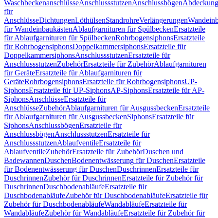
Waschbeckenanschlüsse
Anschlussstutzen
Anschlussbögen
Abdeckung
für
Anschlüsse
Dichtungen
Löthülsen
Standrohre
Verlängerungen
Wandeinb
für Wandeinbaukästen
Ablaufgarnituren für Spülbecken
Ersatzteile
für Ablaufgarnituren für Spülbecken
Rohrbogensiphons
Ersatzteile
für Rohrbogensiphons
Doppelkammersiphons
Ersatzteile für
Doppelkammersiphons
Anschlussstutzen
Ersatzteile für
Anschlussstutzen
Zubehör
Ersatzteile für Zubehör
Ablaufgarnituren
für Geräte
Ersatzteile für Ablaufgarnituren für
Geräte
Rohrbogensiphons
Ersatzteile für Rohrbogensiphons
UP-
Siphons
Ersatzteile für UP-Siphons
AP-Siphons
Ersatzteile für AP-
Siphons
Anschlüsse
Ersatzteile für
Anschlüsse
Zubehör
Ablaufgarnituren für Ausgussbecken
Ersatzteile
für Ablaufgarnituren für Ausgussbecken
Siphons
Ersatzteile für
Siphons
Anschlussbögen
Ersatzteile für
Anschlussbögen
Anschlussstutzen
Ersatzteile für
Anschlussstutzen
Ablaufventile
Ersatzteile für
Ablaufventile
Zubehör
Ersatzteile für Zubehör
Duschen und
Badewannen
Duschen
Bodenentwässerung für Duschen
Ersatzteile
für Bodenentwässerung für Duschen
Duschrinnen
Ersatzteile für
Duschrinnen
Zubehör für Duschrinnen
Ersatzteile für Zubehör für
Duschrinnen
Duschbodenabläufe
Ersatzteile für
Duschbodenabläufe
Zubehör für Duschbodenabläufe
Ersatzteile für
Zubehör für Duschbodenabläufe
Wandabläufe
Ersatzteile für
Wandabläufe
Zubehör für Wandabläufe
Ersatzteile für Zubehör für