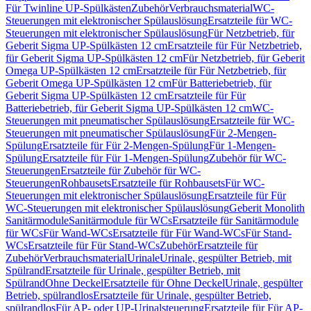
Für Twinline UP-Spülkästen
Zubehör
Verbrauchsmaterial
WC-
Steuerungen mit elektronischer Spülauslösung
Ersatzteile für WC-
Steuerungen mit elektronischer Spülauslösung
Für Netzbetrieb, für
Geberit Sigma UP-Spülkästen 12 cm
Ersatzteile für Für Netzbetrieb,
für Geberit Sigma UP-Spülkästen 12 cm
Für Netzbetrieb, für Geberit
Omega UP-Spülkästen 12 cm
Ersatzteile für Für Netzbetrieb, für
Geberit Omega UP-Spülkästen 12 cm
Für Batteriebetrieb, für
Geberit Sigma UP-Spülkästen 12 cm
Ersatzteile für Für
Batteriebetrieb, für Geberit Sigma UP-Spülkästen 12 cm
WC-
Steuerungen mit pneumatischer Spülauslösung
Ersatzteile für WC-
Steuerungen mit pneumatischer Spülauslösung
Für 2-Mengen-
Spülung
Ersatzteile für Für 2-Mengen-Spülung
Für 1-Mengen-
Spülung
Ersatzteile für Für 1-Mengen-Spülung
Zubehör für WC-
Steuerungen
Ersatzteile für Zubehör für WC-
Steuerungen
Rohbausets
Ersatzteile für Rohbausets
Für WC-
Steuerungen mit elektronischer Spülauslösung
Ersatzteile für Für
WC-Steuerungen mit elektronischer Spülauslösung
Geberit Monolith
Sanitärmodule
Sanitärmodule für WCs
Ersatzteile für Sanitärmodule
für WCs
Für Wand-WCs
Ersatzteile für Für Wand-WCs
Für Stand-
WCs
Ersatzteile für Für Stand-WCs
Zubehör
Ersatzteile für
Zubehör
Verbrauchsmaterial
Urinale
Urinale, gespülter Betrieb, mit
Spülrand
Ersatzteile für Urinale, gespülter Betrieb, mit
Spülrand
Ohne Deckel
Ersatzteile für Ohne Deckel
Urinale, gespülter
Betrieb, spülrandlos
Ersatzteile für Urinale, gespülter Betrieb,
spülrandlos
Für AP- oder UP-Urinalsteuerung
Ersatzteile für Für AP-