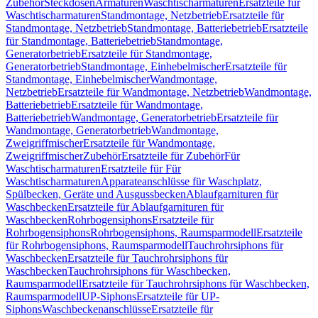
Zubehör
Steckdosen
Armaturen
Waschtischarmaturen
Ersatzteile für
Waschtischarmaturen
Standmontage, Netzbetrieb
Ersatzteile für
Standmontage, Netzbetrieb
Standmontage, Batteriebetrieb
Ersatzteile
für Standmontage, Batteriebetrieb
Standmontage,
Generatorbetrieb
Ersatzteile für Standmontage,
Generatorbetrieb
Standmontage, Einhebelmischer
Ersatzteile für
Standmontage, Einhebelmischer
Wandmontage,
Netzbetrieb
Ersatzteile für Wandmontage, Netzbetrieb
Wandmontage,
Batteriebetrieb
Ersatzteile für Wandmontage,
Batteriebetrieb
Wandmontage, Generatorbetrieb
Ersatzteile für
Wandmontage, Generatorbetrieb
Wandmontage,
Zweigriffmischer
Ersatzteile für Wandmontage,
Zweigriffmischer
Zubehör
Ersatzteile für Zubehör
Für
Waschtischarmaturen
Ersatzteile für Für
Waschtischarmaturen
Apparateanschlüsse für Waschplatz,
Spülbecken, Geräte und Ausgussbecken
Ablaufgarnituren für
Waschbecken
Ersatzteile für Ablaufgarnituren für
Waschbecken
Rohrbogensiphons
Ersatzteile für
Rohrbogensiphons
Rohrbogensiphons, Raumsparmodell
Ersatzteile
für Rohrbogensiphons, Raumsparmodell
Tauchrohrsiphons für
Waschbecken
Ersatzteile für Tauchrohrsiphons für
Waschbecken
Tauchrohrsiphons für Waschbecken,
Raumsparmodell
Ersatzteile für Tauchrohrsiphons für Waschbecken,
Raumsparmodell
UP-Siphons
Ersatzteile für UP-
Siphons
Waschbeckenanschlüsse
Ersatzteile für