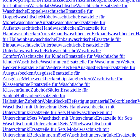
für Löthülsen
Waschplatz
Waschtische
Waschtische
Ersatzteile für
Waschtische
Doppelwaschtische
Ersatzteile für
Doppelwaschtische
Möbelwaschtische
Ersatzteile für
Möbelwaschtische
Aufsatzwaschtische
Ersatzteile für
Aufsatzwaschtische
Handwaschbecken
Ersatzteile für
Handwaschbecken
Aufsatzhandwaschbecken
Eckhandwaschbecken
H
für Halbeinbauwaschtische
Einbauwaschtische
Ersatzteile für
Einbauwaschtische
Unterbauwaschtische
Ersatzteile für
Unterbauwaschtische
Eckwaschtische
Waschtische
Comfort
Waschtische für Kinder
Ersatzteile für Waschtische für
Kinder
Waschtische
Waschrinnen
Ersatzteile für Waschrinnen
Weitere
Becken
Ersatzteile für Weitere Becken
Ausgussbecken
Ersatzteile für
Ausgussbecken
Ausgüsse
Ersatzteile für
Ausgüsse
Mehrzweckbecken
Gipsfangbecken
Waschtische für
Klassenräume
Ersatzteile für Waschtische für
Klassenräume
Zubehör
Säulen
Ersatzteile für
Säulen
Halbsäulen
Ersatzteile für
Halbsäulen
Zubehör
Ablaufdeckel
Befestigungsmaterial
Dekorblenden
W
Waschtisch mit Unterschrank
Sets Handwaschbecken mit
Unterschrank
Ersatzteile für Sets Handwaschbecken mit
Unterschrank
Sets Waschtisch mit Unterschrank
Ersatzteile für Sets
Waschtisch mit Unterschrank
Sets Möbelwaschtisch mit
Unterschrank
Ersatzteile für Sets Möbelwaschtisch mit
Unterschrank
Badezimmermöbel
Waschtischunterschränke
Ersatzteile