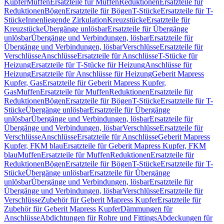
Kupfer
Muffen
Ersatzteile für Muffen
Reduktionen
Ersatzteile für
Reduktionen
Bögen
Ersatzteile für Bögen
T-Stücke
Ersatzteile für T-
Stücke
Innenliegende Zirkulation
Kreuzstücke
Ersatzteile für
Kreuzstücke
Übergänge unlösbar
Ersatzteile für Übergänge
unlösbar
Übergänge und Verbindungen, lösbar
Ersatzteile für
Übergänge und Verbindungen, lösbar
Verschlüsse
Ersatzteile für
Verschlüsse
Anschlüsse
Ersatzteile für Anschlüsse
T-Stücke für
Heizung
Ersatzteile für T-Stücke für Heizung
Anschlüsse für
Heizung
Ersatzteile für Anschlüsse für Heizung
Geberit Mapress
Kupfer, Gas
Ersatzteile für Geberit Mapress Kupfer,
Gas
Muffen
Ersatzteile für Muffen
Reduktionen
Ersatzteile für
Reduktionen
Bögen
Ersatzteile für Bögen
T-Stücke
Ersatzteile für T-
Stücke
Übergänge unlösbar
Ersatzteile für Übergänge
unlösbar
Übergänge und Verbindungen, lösbar
Ersatzteile für
Übergänge und Verbindungen, lösbar
Verschlüsse
Ersatzteile für
Verschlüsse
Anschlüsse
Ersatzteile für Anschlüsse
Geberit Mapress
Kupfer, FKM blau
Ersatzteile für Geberit Mapress Kupfer, FKM
blau
Muffen
Ersatzteile für Muffen
Reduktionen
Ersatzteile für
Reduktionen
Bögen
Ersatzteile für Bögen
T-Stücke
Ersatzteile für T-
Stücke
Übergänge unlösbar
Ersatzteile für Übergänge
unlösbar
Übergänge und Verbindungen, lösbar
Ersatzteile für
Übergänge und Verbindungen, lösbar
Verschlüsse
Ersatzteile für
Verschlüsse
Zubehör für Geberit Mapress Kupfer
Ersatzteile für
Zubehör für Geberit Mapress Kupfer
Dämmungen für
Anschlüsse
Abdichtungen für Rohre und Fittings
Abdeckungen für