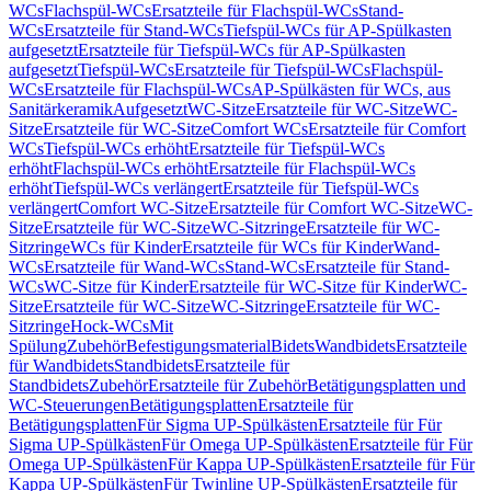
WCs
Flachspül-WCs
Ersatzteile für Flachspül-WCs
Stand-
WCs
Ersatzteile für Stand-WCs
Tiefspül-WCs für AP-Spülkasten
aufgesetzt
Ersatzteile für Tiefspül-WCs für AP-Spülkasten
aufgesetzt
Tiefspül-WCs
Ersatzteile für Tiefspül-WCs
Flachspül-
WCs
Ersatzteile für Flachspül-WCs
AP-Spülkästen für WCs, aus
Sanitärkeramik
Aufgesetzt
WC-Sitze
Ersatzteile für WC-Sitze
WC-
Sitze
Ersatzteile für WC-Sitze
Comfort WCs
Ersatzteile für Comfort
WCs
Tiefspül-WCs erhöht
Ersatzteile für Tiefspül-WCs
erhöht
Flachspül-WCs erhöht
Ersatzteile für Flachspül-WCs
erhöht
Tiefspül-WCs verlängert
Ersatzteile für Tiefspül-WCs
verlängert
Comfort WC-Sitze
Ersatzteile für Comfort WC-Sitze
WC-
Sitze
Ersatzteile für WC-Sitze
WC-Sitzringe
Ersatzteile für WC-
Sitzringe
WCs für Kinder
Ersatzteile für WCs für Kinder
Wand-
WCs
Ersatzteile für Wand-WCs
Stand-WCs
Ersatzteile für Stand-
WCs
WC-Sitze für Kinder
Ersatzteile für WC-Sitze für Kinder
WC-
Sitze
Ersatzteile für WC-Sitze
WC-Sitzringe
Ersatzteile für WC-
Sitzringe
Hock-WCs
Mit
Spülung
Zubehör
Befestigungsmaterial
Bidets
Wandbidets
Ersatzteile
für Wandbidets
Standbidets
Ersatzteile für
Standbidets
Zubehör
Ersatzteile für Zubehör
Betätigungsplatten und
WC-Steuerungen
Betätigungsplatten
Ersatzteile für
Betätigungsplatten
Für Sigma UP-Spülkästen
Ersatzteile für Für
Sigma UP-Spülkästen
Für Omega UP-Spülkästen
Ersatzteile für Für
Omega UP-Spülkästen
Für Kappa UP-Spülkästen
Ersatzteile für Für
Kappa UP-Spülkästen
Für Twinline UP-Spülkästen
Ersatzteile für