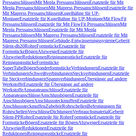
Pressanschlüssen
Mit Mepla Pressanschlüssen
Ersatzteile für Mit
Mepla Pressanschlüssen
Mit Mapress Pressanschlüssen
Ersatzteile für
Mit Mapress Pressanschlüssen
Kugelhähne für UP-
Montage
Ersatzteile für Kugelhähne für UP-Montage
Mit FlowFit
Pressanschlüssen
Ersatzteile für Mit FlowFit Pressanschlüssen
Mit
Mepla Pressanschlüssen
Ersatzteile für Mit Mepla
Pressanschlüssen
Mit Mapress Pressanschlüssen
Ersatzteile für Mit
Mapress Pressanschlüssen
Gebäude-Entwässerungssysteme
Geberit
Silent-db20
Rohre
Formstücke
Ersatzteile für
Formstücke
Bögen
Abzweige
Ersatzteile für
Abzweige
Reduktionen
Reinigungsstücke
Ersatzteile für
Reinigungsstücke
Formstücke
SuperTube
Bögen
Sonderformstücke
Verbindungen
Ersatzteile für
Verbindungen
Schweißverbindungen
Steckverbindungen
Ersatzteile
für Steckverbindungen
Spannverbindungen
Übergänge auf andere
Werkstoffe
Ersatzteile für Übergänge auf andere
Werkstoffe
Apparateanschlüsse
Ersatzteile für
Apparateanschlüsse
Anschlussbögen
Ersatzteile für
Anschlussbögen
Anschlusssteckmuffen
Ersatzteile für
Anschlusssteckmuffen
Zubehör
Rohrschellen
Befestigungen für
Rohrschellen
Verschlüsse
Dichtungen
Verbrauchsmaterial
Geberit
Silent-PP
Rohre
Ersatzteile für Rohre
Formstücke
Ersatzteile für
Formstücke
Bögen
Ersatzteile für Bögen
Abzweige
Ersatzteile für
Abzweige
Reduktionen
Ersatzteile für
Reduktionen
Reinigungsstücke
Ersatzteile für