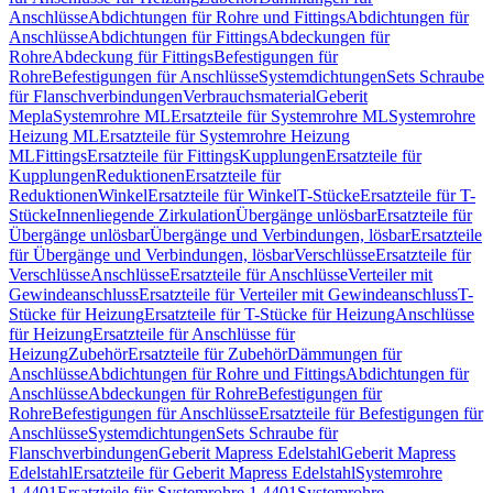
Anschlüsse
Abdichtungen für Rohre und Fittings
Abdichtungen für
Anschlüsse
Abdichtungen für Fittings
Abdeckungen für
Rohre
Abdeckung für Fittings
Befestigungen für
Rohre
Befestigungen für Anschlüsse
Systemdichtungen
Sets Schraube
für Flanschverbindungen
Verbrauchsmaterial
Geberit
Mepla
Systemrohre ML
Ersatzteile für Systemrohre ML
Systemrohre
Heizung ML
Ersatzteile für Systemrohre Heizung
ML
Fittings
Ersatzteile für Fittings
Kupplungen
Ersatzteile für
Kupplungen
Reduktionen
Ersatzteile für
Reduktionen
Winkel
Ersatzteile für Winkel
T-Stücke
Ersatzteile für T-
Stücke
Innenliegende Zirkulation
Übergänge unlösbar
Ersatzteile für
Übergänge unlösbar
Übergänge und Verbindungen, lösbar
Ersatzteile
für Übergänge und Verbindungen, lösbar
Verschlüsse
Ersatzteile für
Verschlüsse
Anschlüsse
Ersatzteile für Anschlüsse
Verteiler mit
Gewindeanschluss
Ersatzteile für Verteiler mit Gewindeanschluss
T-
Stücke für Heizung
Ersatzteile für T-Stücke für Heizung
Anschlüsse
für Heizung
Ersatzteile für Anschlüsse für
Heizung
Zubehör
Ersatzteile für Zubehör
Dämmungen für
Anschlüsse
Abdichtungen für Rohre und Fittings
Abdichtungen für
Anschlüsse
Abdeckungen für Rohre
Befestigungen für
Rohre
Befestigungen für Anschlüsse
Ersatzteile für Befestigungen für
Anschlüsse
Systemdichtungen
Sets Schraube für
Flanschverbindungen
Geberit Mapress Edelstahl
Geberit Mapress
Edelstahl
Ersatzteile für Geberit Mapress Edelstahl
Systemrohre
1.4401
Ersatzteile für Systemrohre 1.4401
Systemrohre