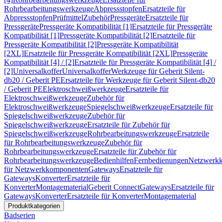
Rohrbearbeitungswerkzeuge
Abpressstopfen
Ersatzteile für
Abpressstopfen
Prüfmittel
Zubehör
Pressgeräte
Ersatzteile für
Pressgeräte
Pressgeräte Kompatibilität [1]
Ersatzteile für Pressgeräte
Kompatibilität [1]
Pressgeräte Kompatibilität [2]
Ersatzteile für
Pressgeräte Kompatibilität [2]
Pressgeräte Kompatibilität
[2XL]
Ersatzteile für Pressgeräte Kompatibilität [2XL]
Pressgeräte
Kompatibilität [4] / [2]
Ersatzteile für Pressgeräte Kompatibilität [4] /
[2]
Universalkoffer
Universalkoffer
Werkzeuge für Geberit Silent-
db20 / Geberit PE
Ersatzteile für Werkzeuge für Geberit Silent-db20
/ Geberit PE
Elektroschweißwerkzeuge
Ersatzteile für
Elektroschweißwerkzeuge
Zubehör für
Elektroschweißwerkzeuge
Spiegelschweißwerkzeuge
Ersatzteile für
Spiegelschweißwerkzeuge
Zubehör für
Spiegelschweißwerkzeuge
Ersatzteile für Zubehör für
Spiegelschweißwerkzeuge
Rohrbearbeitungswerkzeuge
Ersatzteile
für Rohrbearbeitungswerkzeuge
Zubehör für
Rohrbearbeitungswerkzeuge
Ersatzteile für Zubehör für
Rohrbearbeitungswerkzeuge
Bedienhilfen
Fernbedienungen
Netzwerk
für Netzwerkkomponenten
Gateways
Ersatzteile für
Gateways
Konverter
Ersatzteile für
Konverter
Montagematerial
Geberit Connect
Gateways
Ersatzteile für
Gateways
Konverter
Ersatzteile für Konverter
Montagematerial
Produktkategorien
Badserien