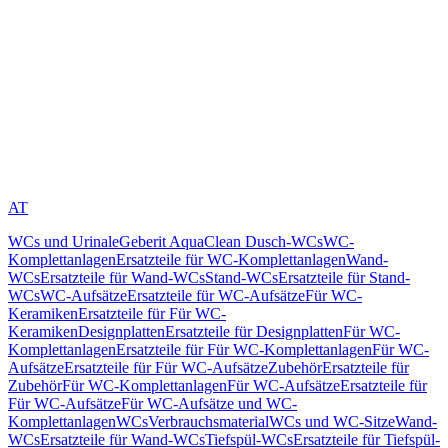
AT
WCs und Urinale
Geberit AquaClean Dusch-WCs
WC-
Komplettanlagen
Ersatzteile für WC-Komplettanlagen
Wand-
WCs
Ersatzteile für Wand-WCs
Stand-WCs
Ersatzteile für Stand-
WCs
WC-Aufsätze
Ersatzteile für WC-Aufsätze
Für WC-
Keramiken
Ersatzteile für Für WC-
Keramiken
Designplatten
Ersatzteile für Designplatten
Für WC-
Komplettanlagen
Ersatzteile für Für WC-Komplettanlagen
Für WC-
Aufsätze
Ersatzteile für Für WC-Aufsätze
Zubehör
Ersatzteile für
Zubehör
Für WC-Komplettanlagen
Für WC-Aufsätze
Ersatzteile für
Für WC-Aufsätze
Für WC-Aufsätze und WC-
Komplettanlagen
WCs
Verbrauchsmaterial
WCs und WC-Sitze
Wand-
WCs
Ersatzteile für Wand-WCs
Tiefspül-WCs
Ersatzteile für Tiefspül-