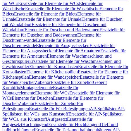
für WCs
Ersatzteile für Elemente für WCs
Elemente für
Waschtische
Ersatzteile für Elemente für Waschtische
Elemente für
Bidets
Ersatzteile für Elemente für Bidets
Elemente für
Urinale
Ersatzteile für Elemente für Urinale
Elemente für Duschen
mit Wandablauf
Ersatzteile für Elemente für Duschen mit
Wandablauf
Elemente für Duschen und Badewannen
Ersatzteile für
Elemente für Duschen und Badewannen
Elemente für
Duschtrennwände
Ersatzteile für Elemente für
Duschtrennwände
Elemente für Ausgussbecken
Ersatzteile für
Elemente für Ausgussbecken
Elemente für Armaturen
Ersatzteile für
Elemente für Armaturen
Elemente für Waschmaschinen und
Geschirrspüler
Ersatzteile für Elemente für Waschmaschinen und
Geschirrspüler
Elemente für Konsollasten
Ersatzteile für Elemente für
Konsollasten
Elemente für Küchenspülen
Ersatzteile für Elemente für
Küchenspülen
Elemente für Wandspeicher
Ersatzteile für Elemente
für Wandspeicher
Zubehör
Ersatzteile für Zubehör
Geberit
Kombifix
Montageelemente
Ersatzteile für
Montageelemente
Elemente für WCs
Ersatzteile für Elemente für
WCs
Elemente für Duschen
Ersatzteile für Elemente für
Duschen
Zubehör
Ersatzteile für Zubehör
Für
Befestigungen
Ersatzteile für Für Befestigungen
AP-Spülkästen
AP-
Spülkästen für WCs, aus Kunststoff
Ersatzteile für AP-Spülkästen
für WCs, aus Kunststoff
Aufgesetzt
Ersatzteile für
Aufgesetzt
Hochhängend
Ersatzteile für Hochhängend
Tief- und
halbhochhängend
Ersatzteile für Tief- und halbhochhängend
AP-