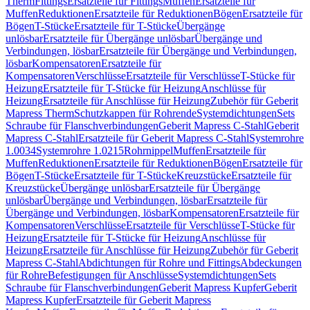
Therm
Fittings
Ersatzteile für Fittings
Muffen
Ersatzteile für
Muffen
Reduktionen
Ersatzteile für Reduktionen
Bögen
Ersatzteile für
Bögen
T-Stücke
Ersatzteile für T-Stücke
Übergänge
unlösbar
Ersatzteile für Übergänge unlösbar
Übergänge und
Verbindungen, lösbar
Ersatzteile für Übergänge und Verbindungen,
lösbar
Kompensatoren
Ersatzteile für
Kompensatoren
Verschlüsse
Ersatzteile für Verschlüsse
T-Stücke für
Heizung
Ersatzteile für T-Stücke für Heizung
Anschlüsse für
Heizung
Ersatzteile für Anschlüsse für Heizung
Zubehör für Geberit
Mapress Therm
Schutzkappen für Rohrende
Systemdichtungen
Sets
Schraube für Flanschverbindungen
Geberit Mapress C-Stahl
Geberit
Mapress C-Stahl
Ersatzteile für Geberit Mapress C-Stahl
Systemrohre
1.0034
Systemrohre 1.0215
Rohrnippel
Muffen
Ersatzteile für
Muffen
Reduktionen
Ersatzteile für Reduktionen
Bögen
Ersatzteile für
Bögen
T-Stücke
Ersatzteile für T-Stücke
Kreuzstücke
Ersatzteile für
Kreuzstücke
Übergänge unlösbar
Ersatzteile für Übergänge
unlösbar
Übergänge und Verbindungen, lösbar
Ersatzteile für
Übergänge und Verbindungen, lösbar
Kompensatoren
Ersatzteile für
Kompensatoren
Verschlüsse
Ersatzteile für Verschlüsse
T-Stücke für
Heizung
Ersatzteile für T-Stücke für Heizung
Anschlüsse für
Heizung
Ersatzteile für Anschlüsse für Heizung
Zubehör für Geberit
Mapress C-Stahl
Abdichtungen für Rohre und Fittings
Abdeckungen
für Rohre
Befestigungen für Anschlüsse
Systemdichtungen
Sets
Schraube für Flanschverbindungen
Geberit Mapress Kupfer
Geberit
Mapress Kupfer
Ersatzteile für Geberit Mapress