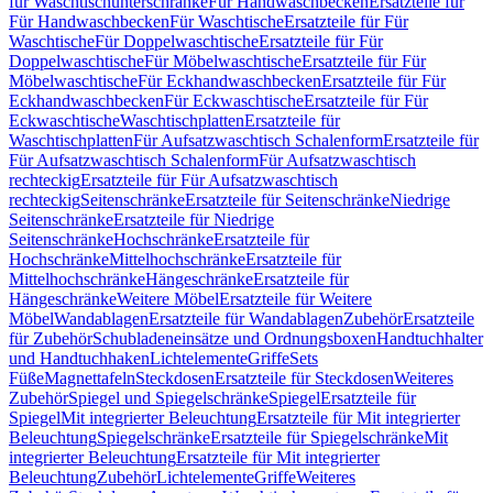
für Waschtischunterschränke
Für Handwaschbecken
Ersatzteile für
Für Handwaschbecken
Für Waschtische
Ersatzteile für Für
Waschtische
Für Doppelwaschtische
Ersatzteile für Für
Doppelwaschtische
Für Möbelwaschtische
Ersatzteile für Für
Möbelwaschtische
Für Eckhandwaschbecken
Ersatzteile für Für
Eckhandwaschbecken
Für Eckwaschtische
Ersatzteile für Für
Eckwaschtische
Waschtischplatten
Ersatzteile für
Waschtischplatten
Für Aufsatzwaschtisch Schalenform
Ersatzteile für
Für Aufsatzwaschtisch Schalenform
Für Aufsatzwaschtisch
rechteckig
Ersatzteile für Für Aufsatzwaschtisch
rechteckig
Seitenschränke
Ersatzteile für Seitenschränke
Niedrige
Seitenschränke
Ersatzteile für Niedrige
Seitenschränke
Hochschränke
Ersatzteile für
Hochschränke
Mittelhochschränke
Ersatzteile für
Mittelhochschränke
Hängeschränke
Ersatzteile für
Hängeschränke
Weitere Möbel
Ersatzteile für Weitere
Möbel
Wandablagen
Ersatzteile für Wandablagen
Zubehör
Ersatzteile
für Zubehör
Schubladeneinsätze und Ordnungsboxen
Handtuchhalter
und Handtuchhaken
Lichtelemente
Griffe
Sets
Füße
Magnettafeln
Steckdosen
Ersatzteile für Steckdosen
Weiteres
Zubehör
Spiegel und Spiegelschränke
Spiegel
Ersatzteile für
Spiegel
Mit integrierter Beleuchtung
Ersatzteile für Mit integrierter
Beleuchtung
Spiegelschränke
Ersatzteile für Spiegelschränke
Mit
integrierter Beleuchtung
Ersatzteile für Mit integrierter
Beleuchtung
Zubehör
Lichtelemente
Griffe
Weiteres