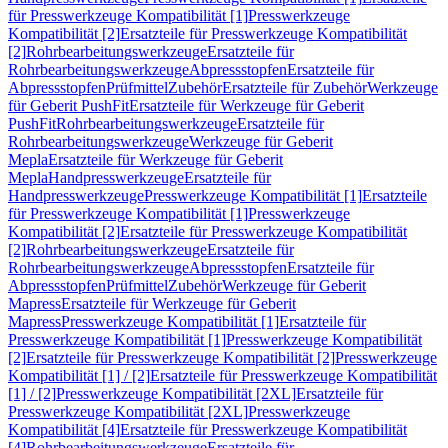
für Presswerkzeuge Kompatibilität [1]
Presswerkzeuge
Kompatibilität [2]
Ersatzteile für Presswerkzeuge Kompatibilität
[2]
Rohrbearbeitungswerkzeuge
Ersatzteile für
Rohrbearbeitungswerkzeuge
Abpressstopfen
Ersatzteile für
Abpressstopfen
Prüfmittel
Zubehör
Ersatzteile für Zubehör
Werkzeuge
für Geberit PushFit
Ersatzteile für Werkzeuge für Geberit
PushFit
Rohrbearbeitungswerkzeuge
Ersatzteile für
Rohrbearbeitungswerkzeuge
Werkzeuge für Geberit
Mepla
Ersatzteile für Werkzeuge für Geberit
Mepla
Handpresswerkzeuge
Ersatzteile für
Handpresswerkzeuge
Presswerkzeuge Kompatibilität [1]
Ersatzteile
für Presswerkzeuge Kompatibilität [1]
Presswerkzeuge
Kompatibilität [2]
Ersatzteile für Presswerkzeuge Kompatibilität
[2]
Rohrbearbeitungswerkzeuge
Ersatzteile für
Rohrbearbeitungswerkzeuge
Abpressstopfen
Ersatzteile für
Abpressstopfen
Prüfmittel
Zubehör
Werkzeuge für Geberit
Mapress
Ersatzteile für Werkzeuge für Geberit
Mapress
Presswerkzeuge Kompatibilität [1]
Ersatzteile für
Presswerkzeuge Kompatibilität [1]
Presswerkzeuge Kompatibilität
[2]
Ersatzteile für Presswerkzeuge Kompatibilität [2]
Presswerkzeuge
Kompatibilität [1] / [2]
Ersatzteile für Presswerkzeuge Kompatibilität
[1] / [2]
Presswerkzeuge Kompatibilität [2XL]
Ersatzteile für
Presswerkzeuge Kompatibilität [2XL]
Presswerkzeuge
Kompatibilität [4]
Ersatzteile für Presswerkzeuge Kompatibilität
[4]
Rohrbearbeitungswerkzeuge
Ersatzteile für