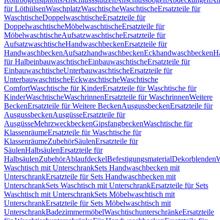
für Löthülsen
Waschplatz
Waschtische
Waschtische
Ersatzteile für
Waschtische
Doppelwaschtische
Ersatzteile für
Doppelwaschtische
Möbelwaschtische
Ersatzteile für
Möbelwaschtische
Aufsatzwaschtische
Ersatzteile für
Aufsatzwaschtische
Handwaschbecken
Ersatzteile für
Handwaschbecken
Aufsatzhandwaschbecken
Eckhandwaschbecken
H
für Halbeinbauwaschtische
Einbauwaschtische
Ersatzteile für
Einbauwaschtische
Unterbauwaschtische
Ersatzteile für
Unterbauwaschtische
Eckwaschtische
Waschtische
Comfort
Waschtische für Kinder
Ersatzteile für Waschtische für
Kinder
Waschtische
Waschrinnen
Ersatzteile für Waschrinnen
Weitere
Becken
Ersatzteile für Weitere Becken
Ausgussbecken
Ersatzteile für
Ausgussbecken
Ausgüsse
Ersatzteile für
Ausgüsse
Mehrzweckbecken
Gipsfangbecken
Waschtische für
Klassenräume
Ersatzteile für Waschtische für
Klassenräume
Zubehör
Säulen
Ersatzteile für
Säulen
Halbsäulen
Ersatzteile für
Halbsäulen
Zubehör
Ablaufdeckel
Befestigungsmaterial
Dekorblenden
W
Waschtisch mit Unterschrank
Sets Handwaschbecken mit
Unterschrank
Ersatzteile für Sets Handwaschbecken mit
Unterschrank
Sets Waschtisch mit Unterschrank
Ersatzteile für Sets
Waschtisch mit Unterschrank
Sets Möbelwaschtisch mit
Unterschrank
Ersatzteile für Sets Möbelwaschtisch mit
Unterschrank
Badezimmermöbel
Waschtischunterschränke
Ersatzteile