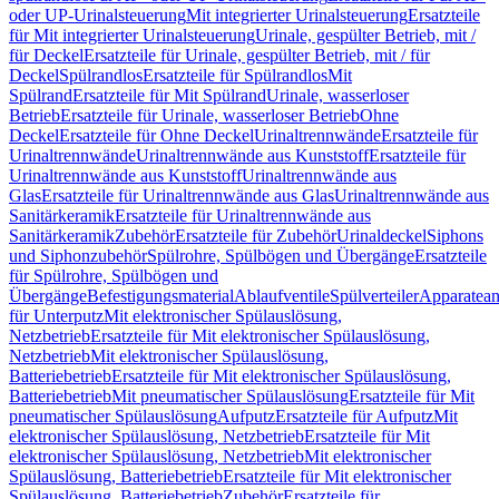
oder UP-Urinalsteuerung
Mit integrierter Urinalsteuerung
Ersatzteile
für Mit integrierter Urinalsteuerung
Urinale, gespülter Betrieb, mit /
für Deckel
Ersatzteile für Urinale, gespülter Betrieb, mit / für
Deckel
Spülrandlos
Ersatzteile für Spülrandlos
Mit
Spülrand
Ersatzteile für Mit Spülrand
Urinale, wasserloser
Betrieb
Ersatzteile für Urinale, wasserloser Betrieb
Ohne
Deckel
Ersatzteile für Ohne Deckel
Urinaltrennwände
Ersatzteile für
Urinaltrennwände
Urinaltrennwände aus Kunststoff
Ersatzteile für
Urinaltrennwände aus Kunststoff
Urinaltrennwände aus
Glas
Ersatzteile für Urinaltrennwände aus Glas
Urinaltrennwände aus
Sanitärkeramik
Ersatzteile für Urinaltrennwände aus
Sanitärkeramik
Zubehör
Ersatzteile für Zubehör
Urinaldeckel
Siphons
und Siphonzubehör
Spülrohre, Spülbögen und Übergänge
Ersatzteile
für Spülrohre, Spülbögen und
Übergänge
Befestigungsmaterial
Ablaufventile
Spülverteiler
Apparatean
für Unterputz
Mit elektronischer Spülauslösung,
Netzbetrieb
Ersatzteile für Mit elektronischer Spülauslösung,
Netzbetrieb
Mit elektronischer Spülauslösung,
Batteriebetrieb
Ersatzteile für Mit elektronischer Spülauslösung,
Batteriebetrieb
Mit pneumatischer Spülauslösung
Ersatzteile für Mit
pneumatischer Spülauslösung
Aufputz
Ersatzteile für Aufputz
Mit
elektronischer Spülauslösung, Netzbetrieb
Ersatzteile für Mit
elektronischer Spülauslösung, Netzbetrieb
Mit elektronischer
Spülauslösung, Batteriebetrieb
Ersatzteile für Mit elektronischer
Spülauslösung, Batteriebetrieb
Zubehör
Ersatzteile für