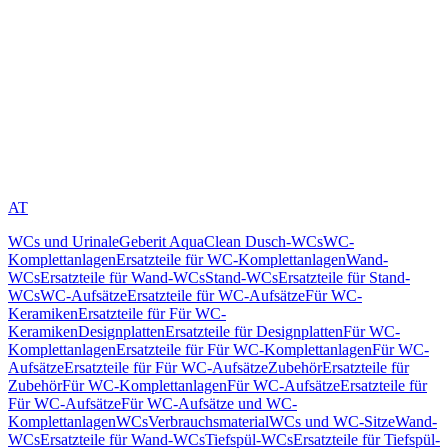
AT
WCs und Urinale
Geberit AquaClean Dusch-WCs
WC-
Komplettanlagen
Ersatzteile für WC-Komplettanlagen
Wand-
WCs
Ersatzteile für Wand-WCs
Stand-WCs
Ersatzteile für Stand-
WCs
WC-Aufsätze
Ersatzteile für WC-Aufsätze
Für WC-
Keramiken
Ersatzteile für Für WC-
Keramiken
Designplatten
Ersatzteile für Designplatten
Für WC-
Komplettanlagen
Ersatzteile für Für WC-Komplettanlagen
Für WC-
Aufsätze
Ersatzteile für Für WC-Aufsätze
Zubehör
Ersatzteile für
Zubehör
Für WC-Komplettanlagen
Für WC-Aufsätze
Ersatzteile für
Für WC-Aufsätze
Für WC-Aufsätze und WC-
Komplettanlagen
WCs
Verbrauchsmaterial
WCs und WC-Sitze
Wand-
WCs
Ersatzteile für Wand-WCs
Tiefspül-WCs
Ersatzteile für Tiefspül-