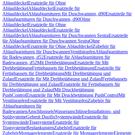
Ablaufdeckel
Ersatzteile für Ohne
Ablaufdeckel
Ablaufdeckel
Ersatzteile für
Ablaufdeckel
Ablaufgarnituren für Duschwannen, d90
Ersatzteile für
Ablaufgarnituren für Duschwannen, d90
Ohne
Ablaufdeckel
Ersatzteile für Ohne
Ablaufdeckel
Ablaufdeckel
Ersatzteile für
Ablaufdeckel
Ablaufgarnituren für Duschwannen Sestra
Ersatzteile
für Ablaufgarnituren für Duschwannen Sestra
Ohne
Ablaufdeckel
Ersatzteile für Ohne Ablaufdeckel
Zubehör für
Ablaufgarnituren für Duschwannen
Ventilstopfen
Ablaufgarnituren
für Badewannen, d52
Ersatzteile für Ablaufgarnituren für
Badewannen, d52
Mit Drehbetätigung
Ersatzteile für Mit
Drehbetätigung
Fertigbausets für Drehbetätigung
Ersatzteile für
Fertigbausets für Drehbetätigung
Mit Drehbetätigung und
Zulauf
Ersatzteile für Mit Drehbetätigung und Zulauf
Fertigbausets
für Drehbetätigung und Zulauf
Ersatzteile für Fertigbausets für
Drehbetätigung und Zulauf
Mit Druckbetätigung
PushControl
Ersatzteile für Mit Druckbetätigung PushControl
Mit
Ventilstopfen
Ersatzteile für Mit Ventilstopfen
Zubehör für
Ablaufgarnituren für
Badewannen
Anschlusssets
Wasseranschlüsse
Installations- und
Spülsysteme
Geberit Duofix
Systemwände
Ersatzteile für
Systemwände
Tragsysteme
Ersatzteile für
Tragsysteme
Beplankungen
Zubehör
Ersatzteile für
Zubehör
Montageelemente
Ersatzteile für Montageelemente
Elemente