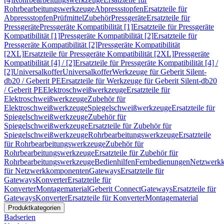
Rohrbearbeitungswerkzeuge
Abpressstopfen
Ersatzteile für
Abpressstopfen
Prüfmittel
Zubehör
Pressgeräte
Ersatzteile für
Pressgeräte
Pressgeräte Kompatibilität [1]
Ersatzteile für Pressgeräte
Kompatibilität [1]
Pressgeräte Kompatibilität [2]
Ersatzteile für
Pressgeräte Kompatibilität [2]
Pressgeräte Kompatibilität
[2XL]
Ersatzteile für Pressgeräte Kompatibilität [2XL]
Pressgeräte
Kompatibilität [4] / [2]
Ersatzteile für Pressgeräte Kompatibilität [4] /
[2]
Universalkoffer
Universalkoffer
Werkzeuge für Geberit Silent-
db20 / Geberit PE
Ersatzteile für Werkzeuge für Geberit Silent-db20
/ Geberit PE
Elektroschweißwerkzeuge
Ersatzteile für
Elektroschweißwerkzeuge
Zubehör für
Elektroschweißwerkzeuge
Spiegelschweißwerkzeuge
Ersatzteile für
Spiegelschweißwerkzeuge
Zubehör für
Spiegelschweißwerkzeuge
Ersatzteile für Zubehör für
Spiegelschweißwerkzeuge
Rohrbearbeitungswerkzeuge
Ersatzteile
für Rohrbearbeitungswerkzeuge
Zubehör für
Rohrbearbeitungswerkzeuge
Ersatzteile für Zubehör für
Rohrbearbeitungswerkzeuge
Bedienhilfen
Fernbedienungen
Netzwerk
für Netzwerkkomponenten
Gateways
Ersatzteile für
Gateways
Konverter
Ersatzteile für
Konverter
Montagematerial
Geberit Connect
Gateways
Ersatzteile für
Gateways
Konverter
Ersatzteile für Konverter
Montagematerial
Produktkategorien
Badserien