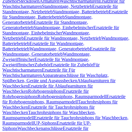
Zubehör
Steckdosen
Armaturen
Waschtischarmaturen
Ersatzteile für
Waschtischarmaturen
Standmontage, Netzbetrieb
Ersatzteile für
Standmontage, Netzbetrieb
Standmontage, Batteriebetrieb
Ersatzteile
für Standmontage, Batteriebetrieb
Standmontage,
Generatorbetrieb
Ersatzteile für Standmontage,
Generatorbetrieb
Standmontage, Einhebelmischer
Ersatzteile für
Standmontage, Einhebelmischer
Wandmontage,
Netzbetrieb
Ersatzteile für Wandmontage, Netzbetrieb
Wandmontage,
Batteriebetrieb
Ersatzteile für Wandmontage,
Batteriebetrieb
Wandmontage, Generatorbetrieb
Ersatzteile für
Wandmontage, Generatorbetrieb
Wandmontage,
Zweigriffmischer
Ersatzteile für Wandmontage,
Zweigriffmischer
Zubehör
Ersatzteile für Zubehör
Für
Waschtischarmaturen
Ersatzteile für Für
Waschtischarmaturen
Apparateanschlüsse für Waschplatz,
Spülbecken, Geräte und Ausgussbecken
Ablaufgarnituren für
Waschbecken
Ersatzteile für Ablaufgarnituren für
Waschbecken
Rohrbogensiphons
Ersatzteile für
Rohrbogensiphons
Rohrbogensiphons, Raumsparmodell
Ersatzteile
für Rohrbogensiphons, Raumsparmodell
Tauchrohrsiphons für
Waschbecken
Ersatzteile für Tauchrohrsiphons für
Waschbecken
Tauchrohrsiphons für Waschbecken,
Raumsparmodell
Ersatzteile für Tauchrohrsiphons für Waschbecken,
Raumsparmodell
UP-Siphons
Ersatzteile für UP-
Siphons
Waschbeckenanschlüsse
Ersatzteile für