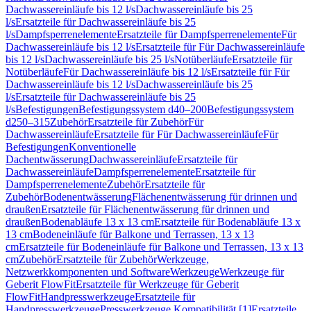
Dachwassereinläufe bis 12 l/s
Dachwassereinläufe bis 25
l/s
Ersatzteile für Dachwassereinläufe bis 25
l/s
Dampfsperrenelemente
Ersatzteile für Dampfsperrenelemente
Für
Dachwassereinläufe bis 12 l/s
Ersatzteile für Für Dachwassereinläufe
bis 12 l/s
Dachwassereinläufe bis 25 l/s
Notüberläufe
Ersatzteile für
Notüberläufe
Für Dachwassereinläufe bis 12 l/s
Ersatzteile für Für
Dachwassereinläufe bis 12 l/s
Dachwassereinläufe bis 25
l/s
Ersatzteile für Dachwassereinläufe bis 25
l/s
Befestigungen
Befestigungssystem d40–200
Befestigungssystem
d250–315
Zubehör
Ersatzteile für Zubehör
Für
Dachwassereinläufe
Ersatzteile für Für Dachwassereinläufe
Für
Befestigungen
Konventionelle
Dachentwässerung
Dachwassereinläufe
Ersatzteile für
Dachwassereinläufe
Dampfsperrenelemente
Ersatzteile für
Dampfsperrenelemente
Zubehör
Ersatzteile für
Zubehör
Bodenentwässerung
Flächenentwässerung für drinnen und
draußen
Ersatzteile für Flächenentwässerung für drinnen und
draußen
Bodenabläufe 13 x 13 cm
Ersatzteile für Bodenabläufe 13 x
13 cm
Bodeneinläufe für Balkone und Terrassen, 13 x 13
cm
Ersatzteile für Bodeneinläufe für Balkone und Terrassen, 13 x 13
cm
Zubehör
Ersatzteile für Zubehör
Werkzeuge,
Netzwerkkomponenten und Software
Werkzeuge
Werkzeuge für
Geberit FlowFit
Ersatzteile für Werkzeuge für Geberit
FlowFit
Handpresswerkzeuge
Ersatzteile für
Handpresswerkzeuge
Presswerkzeuge Kompatibilität [1]
Ersatzteile