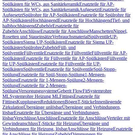
Spülkästen für WCs, aus Sanitärkeramik
Ersatzteile für AP-
Spülkästen für WCs, aus Sanitärkeramik
Aufgesetzt
Ersatzteile für
Aufgesetzt
Spülrohre für AP-Spülkästen
Ersatzteile für Spülrohre für
AP-Spülkästen
Hochhängend
Ersatzteile für Hochhängend
Tief- und
halbhochhängend
Zubehör
Ersatzteile für
Zubehör
Anschlüsse
Ersatzteile für Anschlüsse
Manschetten
Nippel,
Rosetten und Staueinsätze
Verbrauchsmaterial
Spülventile
UP-
Spülkästen
Sigma UP-Spülkästen
Ersatzteile für Sigma UP-
Spülkästen
Spülrohre
Zubehör
Füll- und
Spülventile
Füllventile
Ersatzteile für Füllventile
Füllventile für AP-
Spülkästen
Ersatzteile für Füllventile für AP-Spülkästen
Füllventile
für UP-Spülkästen
Ersatzteile für Füllventile für UP-
Spülkästen
Spülventile
Ersatzteile für Spülventile
Spül-Stopp-
Spülung
Ersatzteile für Spül-Stopp-Spülung
1-Mengen-
Spülung
Ersatzteile für 1-Mengen-Spülung
2-Mengen-
Spülung
Ersatzteile für 2-Mengen-
Spülung
Versorgungssysteme
Geberit FlowFit
Systemrohre
ML
Systemrohre Heizung ML
Fittings
Ersatzteile für
Fittings
Kupplungen
Reduktionen
Bögen
T-Stücke
Innenliegende
Zirkulation
Übergänge unlösbar
Übergänge und Verbindungen,
lösbar
Ersatzteile für Übergänge und Verbindungen,
lösbar
Verschlüsse
Anschlüsse
Ersatzteile für Anschlüsse
Verteiler mit
Gewindeanschluss
T-Stücke für Heizung
Übergänge und
Verbindungen für Heizung, lösbar
Anschlüsse für Heizung
Ersatzteile
für Anschlüsse für Heizung
Zubehör
Dämmungen für