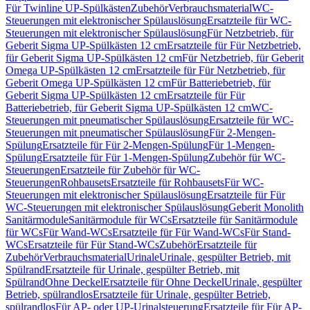
Für Twinline UP-Spülkästen
Zubehör
Verbrauchsmaterial
WC-
Steuerungen mit elektronischer Spülauslösung
Ersatzteile für WC-
Steuerungen mit elektronischer Spülauslösung
Für Netzbetrieb, für
Geberit Sigma UP-Spülkästen 12 cm
Ersatzteile für Für Netzbetrieb,
für Geberit Sigma UP-Spülkästen 12 cm
Für Netzbetrieb, für Geberit
Omega UP-Spülkästen 12 cm
Ersatzteile für Für Netzbetrieb, für
Geberit Omega UP-Spülkästen 12 cm
Für Batteriebetrieb, für
Geberit Sigma UP-Spülkästen 12 cm
Ersatzteile für Für
Batteriebetrieb, für Geberit Sigma UP-Spülkästen 12 cm
WC-
Steuerungen mit pneumatischer Spülauslösung
Ersatzteile für WC-
Steuerungen mit pneumatischer Spülauslösung
Für 2-Mengen-
Spülung
Ersatzteile für Für 2-Mengen-Spülung
Für 1-Mengen-
Spülung
Ersatzteile für Für 1-Mengen-Spülung
Zubehör für WC-
Steuerungen
Ersatzteile für Zubehör für WC-
Steuerungen
Rohbausets
Ersatzteile für Rohbausets
Für WC-
Steuerungen mit elektronischer Spülauslösung
Ersatzteile für Für
WC-Steuerungen mit elektronischer Spülauslösung
Geberit Monolith
Sanitärmodule
Sanitärmodule für WCs
Ersatzteile für Sanitärmodule
für WCs
Für Wand-WCs
Ersatzteile für Für Wand-WCs
Für Stand-
WCs
Ersatzteile für Für Stand-WCs
Zubehör
Ersatzteile für
Zubehör
Verbrauchsmaterial
Urinale
Urinale, gespülter Betrieb, mit
Spülrand
Ersatzteile für Urinale, gespülter Betrieb, mit
Spülrand
Ohne Deckel
Ersatzteile für Ohne Deckel
Urinale, gespülter
Betrieb, spülrandlos
Ersatzteile für Urinale, gespülter Betrieb,
spülrandlos
Für AP- oder UP-Urinalsteuerung
Ersatzteile für Für AP-