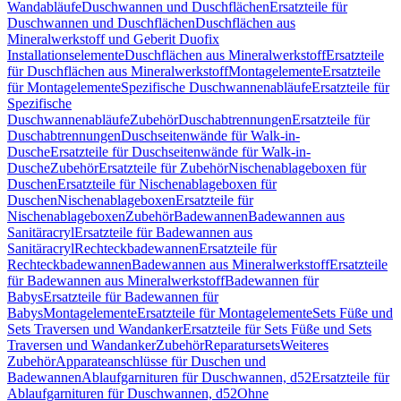
Wandabläufe
Duschwannen und Duschflächen
Ersatzteile für
Duschwannen und Duschflächen
Duschflächen aus
Mineralwerkstoff und Geberit Duofix
Installationselemente
Duschflächen aus Mineralwerkstoff
Ersatzteile
für Duschflächen aus Mineralwerkstoff
Montagelemente
Ersatzteile
für Montagelemente
Spezifische Duschwannenabläufe
Ersatzteile für
Spezifische
Duschwannenabläufe
Zubehör
Duschabtrennungen
Ersatzteile für
Duschabtrennungen
Duschseitenwände für Walk-in-
Dusche
Ersatzteile für Duschseitenwände für Walk-in-
Dusche
Zubehör
Ersatzteile für Zubehör
Nischenablageboxen für
Duschen
Ersatzteile für Nischenablageboxen für
Duschen
Nischenablageboxen
Ersatzteile für
Nischenablageboxen
Zubehör
Badewannen
Badewannen aus
Sanitäracryl
Ersatzteile für Badewannen aus
Sanitäracryl
Rechteckbadewannen
Ersatzteile für
Rechteckbadewannen
Badewannen aus Mineralwerkstoff
Ersatzteile
für Badewannen aus Mineralwerkstoff
Badewannen für
Babys
Ersatzteile für Badewannen für
Babys
Montagelemente
Ersatzteile für Montagelemente
Sets Füße und
Sets Traversen und Wandanker
Ersatzteile für Sets Füße und Sets
Traversen und Wandanker
Zubehör
Reparatursets
Weiteres
Zubehör
Apparateanschlüsse für Duschen und
Badewannen
Ablaufgarnituren für Duschwannen, d52
Ersatzteile für
Ablaufgarnituren für Duschwannen, d52
Ohne