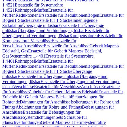
1.4521
Ersatzteile für Systemrohre
1.4521
Rohrnippel
Muffen
Ersatzteile für
Muffen
Reduktionen
Ersatzteile für Reduktionen
Bögen
Ersatzteile für
Bögen
T-Stücke
Ersatzteile für T-Stücke
Innenliegende
Zirkulation
Übergänge unlösbar
Ersatzteile für Übergänge
unlösbar
Übergänge und Verbindungen, lösbar
Ersatzteile für
Übergänge und Verbindungen, lösbar
Kompensatoren
Ersatzteile für
Kompensatoren
Verschlüsse
Ersatzteile für
Verschlüsse
Anschlüsse
Ersatzteile für Anschlüsse
Geberit Mapress
Edelstahl, Gas
Ersatzteile für Geberit Mapress Edelstahl,
Gas
Systemrohre 1.4401
Ersatzteile für Systemrohre
1.4401
Rohrnippel
Muffen
Ersatzteile für
Muffen
Reduktionen
Ersatzteile für Reduktionen
Bögen
Ersatzteile für
Bögen
T-Stücke
Ersatzteile für T-Stücke
Übergänge
unlösbar
Ersatzteile für Übergänge unlösbar
Übergänge und
Verbindungen, lösbar
Ersatzteile für Übergänge und Verbindungen,
lösbar
Verschlüsse
Ersatzteile für Verschlüsse
Anschlüsse
Ersatzteile
für Anschlüsse
Zubehör für Geberit Mapress Edelstahl
Ersatzteile für
Zubehör für Geberit Mapress Edelstahl
Schutzkappen für
Rohrende
Dämmungen für Anschlüsse
Isolierungen für Rohre und
Fittings
Abdichtungen für Rohre und Fittings
Befestigungen für
Anschlüsse
Ersatzteile für Befestigungen für
Anschlüsse
Systemdichtungen
Sets Schraube für
Flanschverbindungen
Geberit Mapress Therm
Systemrohre