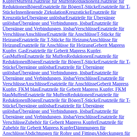
Kupfer
Muffen
Ersatzteile für Muffen
Reduktionen
Ersatzteile für
Reduktionen
Bögen
Ersatzteile für Bögen
T-Stücke
Ersatzteile für T-
Stücke
Innenliegende Zirkulation
Kreuzstücke
Ersatzteile für
Kreuzstücke
Übergänge unlösbar
Ersatzteile für Übergänge
unlösbar
Übergänge und Verbindungen, lösbar
Ersatzteile für
Übergänge und Verbindungen, lösbar
Verschlüsse
Ersatzteile für
Verschlüsse
Anschlüsse
Ersatzteile für Anschlüsse
T-Stücke für
Heizung
Ersatzteile für T-Stücke für Heizung
Anschlüsse für
Heizung
Ersatzteile für Anschlüsse für Heizung
Geberit Mapress
Kupfer, Gas
Ersatzteile für Geberit Mapress Kupfer,
Gas
Muffen
Ersatzteile für Muffen
Reduktionen
Ersatzteile für
Reduktionen
Bögen
Ersatzteile für Bögen
T-Stücke
Ersatzteile für T-
Stücke
Übergänge unlösbar
Ersatzteile für Übergänge
unlösbar
Übergänge und Verbindungen, lösbar
Ersatzteile für
Übergänge und Verbindungen, lösbar
Verschlüsse
Ersatzteile für
Verschlüsse
Anschlüsse
Ersatzteile für Anschlüsse
Geberit Mapress
Kupfer, FKM blau
Ersatzteile für Geberit Mapress Kupfer, FKM
blau
Muffen
Ersatzteile für Muffen
Reduktionen
Ersatzteile für
Reduktionen
Bögen
Ersatzteile für Bögen
T-Stücke
Ersatzteile für T-
Stücke
Übergänge unlösbar
Ersatzteile für Übergänge
unlösbar
Übergänge und Verbindungen, lösbar
Ersatzteile für
Übergänge und Verbindungen, lösbar
Verschlüsse
Ersatzteile für
Verschlüsse
Zubehör für Geberit Mapress Kupfer
Ersatzteile für
Zubehör für Geberit Mapress Kupfer
Dämmungen für
Anschlüsse
Abdichtungen für Rohre und Fittings
Abdeckungen für