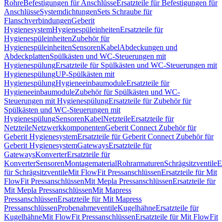
Rohre
Befestigungen für Anschlüsse
Ersatzteile für Befestigungen für
Anschlüsse
Systemdichtungen
Sets Schraube für
Flanschverbindungen
Geberit
Hygienesystem
Hygienespüleinheiten
Ersatzteile für
Hygienespüleinheiten
Zubehör für
Hygienespüleinheiten
Sensoren
Kabel
Abdeckungen und
Abdeckplatten
Spülkästen und WC-Steuerungen mit
Hygienespülung
Ersatzteile für Spülkästen und WC-Steuerungen mit
Hygienespülung
UP-Spülkästen mit
Hygienespülung
Hygieneeinbaumodule
Ersatzteile für
Hygieneeinbaumodule
Zubehör für Spülkästen und WC-
Steuerungen mit Hygienespülung
Ersatzteile für Zubehör für
Spülkästen und WC-Steuerungen mit
Hygienespülung
Sensoren
Kabel
Netzteile
Ersatzteile für
Netzteile
Netzwerkkomponenten
Geberit Connect Zubehör für
Geberit Hygienesystem
Ersatzteile für Geberit Connect Zubehör für
Geberit Hygienesystem
Gateways
Ersatzteile für
Gateways
Konverter
Ersatzteile für
Konverter
Sensoren
Montagematerial
Rohrarmaturen
Schrägsitzventile
E
für Schrägsitzventile
Mit FlowFit Pressanschlüssen
Ersatzteile für Mit
FlowFit Pressanschlüssen
Mit Mepla Pressanschlüssen
Ersatzteile für
Mit Mepla Pressanschlüssen
Mit Mapress
Pressanschlüssen
Ersatzteile für Mit Mapress
Pressanschlüssen
Probenahmeventile
Kugelhähne
Ersatzteile für
Kugelhähne
Mit FlowFit Pressanschlüssen
Ersatzteile für Mit FlowFit