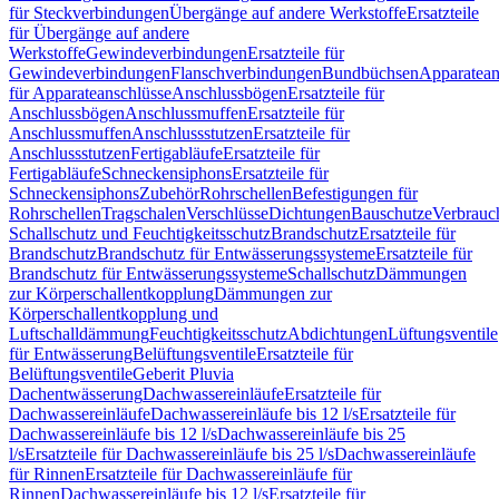
für Steckverbindungen
Übergänge auf andere Werkstoffe
Ersatzteile
für Übergänge auf andere
Werkstoffe
Gewindeverbindungen
Ersatzteile für
Gewindeverbindungen
Flanschverbindungen
Bundbüchsen
Apparatean
für Apparateanschlüsse
Anschlussbögen
Ersatzteile für
Anschlussbögen
Anschlussmuffen
Ersatzteile für
Anschlussmuffen
Anschlussstutzen
Ersatzteile für
Anschlussstutzen
Fertigabläufe
Ersatzteile für
Fertigabläufe
Schneckensiphons
Ersatzteile für
Schneckensiphons
Zubehör
Rohrschellen
Befestigungen für
Rohrschellen
Tragschalen
Verschlüsse
Dichtungen
Bauschutze
Verbrauc
Schallschutz und Feuchtigkeitsschutz
Brandschutz
Ersatzteile für
Brandschutz
Brandschutz für Entwässerungssysteme
Ersatzteile für
Brandschutz für Entwässerungssysteme
Schallschutz
Dämmungen
zur Körperschallentkopplung
Dämmungen zur
Körperschallentkopplung und
Luftschalldämmung
Feuchtigkeitsschutz
Abdichtungen
Lüftungsventile
für Entwässerung
Belüftungsventile
Ersatzteile für
Belüftungsventile
Geberit Pluvia
Dachentwässerung
Dachwassereinläufe
Ersatzteile für
Dachwassereinläufe
Dachwassereinläufe bis 12 l/s
Ersatzteile für
Dachwassereinläufe bis 12 l/s
Dachwassereinläufe bis 25
l/s
Ersatzteile für Dachwassereinläufe bis 25 l/s
Dachwassereinläufe
für Rinnen
Ersatzteile für Dachwassereinläufe für
Rinnen
Dachwassereinläufe bis 12 l/s
Ersatzteile für