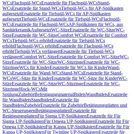
WCs
Flachspül-WCs
Ersatzteile für Flachspül-WCs
Stand-
WCs
Ersatzteile für Stand-WCs
Tiefspül-WCs für AP-Spülkasten
aufgesetzt
Ersatzteile für Tiefspül-WCs für AP-Spülkasten
aufgesetzt
Tiefspül-WCs
Ersatzteile für Tiefspül-WCs
Flachspül-
WCs
Ersatzteile für Flachspül-WCs
AP-Spülkästen für WCs, aus
Sanitärkeramik
Aufgesetzt
WC-Sitze
Ersatzteile für WC-Sitze
WC-
Sitze
Ersatzteile für WC-Sitze
Comfort WCs
Ersatzteile für Comfort
WCs
Tiefspül-WCs erhöht
Ersatzteile für Tiefspül-WCs
erhöht
Flachspül-WCs erhöht
Ersatzteile für Flachspül-WCs
erhöht
Tiefspül-WCs verlängert
Ersatzteile für Tiefspül-WCs
verlängert
Comfort WC-Sitze
Ersatzteile für Comfort WC-Sitze
WC-
Sitze
Ersatzteile für WC-Sitze
WC-Sitzringe
Ersatzteile für WC-
Sitzringe
WCs für Kinder
Ersatzteile für WCs für Kinder
Wand-
WCs
Ersatzteile für Wand-WCs
Stand-WCs
Ersatzteile für Stand-
WCs
WC-Sitze für Kinder
Ersatzteile für WC-Sitze für Kinder
WC-
Sitze
Ersatzteile für WC-Sitze
WC-Sitzringe
Ersatzteile für WC-
Sitzringe
Hock-WCs
Mit
Spülung
Zubehör
Befestigungsmaterial
Bidets
Wandbidets
Ersatzteile
für Wandbidets
Standbidets
Ersatzteile für
Standbidets
Zubehör
Ersatzteile für Zubehör
Betätigungsplatten und
WC-Steuerungen
Betätigungsplatten
Ersatzteile für
Betätigungsplatten
Für Sigma UP-Spülkästen
Ersatzteile für Für
Sigma UP-Spülkästen
Für Omega UP-Spülkästen
Ersatzteile für Für
Omega UP-Spülkästen
Für Kappa UP-Spülkästen
Ersatzteile für Für
Kappa UP-Spülkästen
Für Twinline UP-Spülkästen
Ersatzteile für