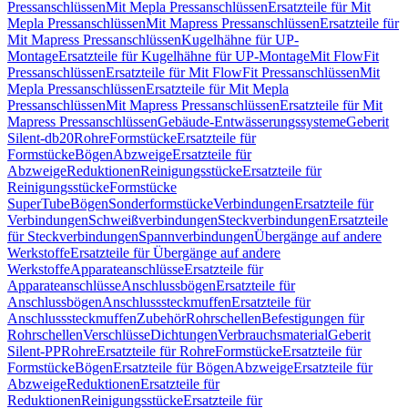
Pressanschlüssen
Mit Mepla Pressanschlüssen
Ersatzteile für Mit
Mepla Pressanschlüssen
Mit Mapress Pressanschlüssen
Ersatzteile für
Mit Mapress Pressanschlüssen
Kugelhähne für UP-
Montage
Ersatzteile für Kugelhähne für UP-Montage
Mit FlowFit
Pressanschlüssen
Ersatzteile für Mit FlowFit Pressanschlüssen
Mit
Mepla Pressanschlüssen
Ersatzteile für Mit Mepla
Pressanschlüssen
Mit Mapress Pressanschlüssen
Ersatzteile für Mit
Mapress Pressanschlüssen
Gebäude-Entwässerungssysteme
Geberit
Silent-db20
Rohre
Formstücke
Ersatzteile für
Formstücke
Bögen
Abzweige
Ersatzteile für
Abzweige
Reduktionen
Reinigungsstücke
Ersatzteile für
Reinigungsstücke
Formstücke
SuperTube
Bögen
Sonderformstücke
Verbindungen
Ersatzteile für
Verbindungen
Schweißverbindungen
Steckverbindungen
Ersatzteile
für Steckverbindungen
Spannverbindungen
Übergänge auf andere
Werkstoffe
Ersatzteile für Übergänge auf andere
Werkstoffe
Apparateanschlüsse
Ersatzteile für
Apparateanschlüsse
Anschlussbögen
Ersatzteile für
Anschlussbögen
Anschlusssteckmuffen
Ersatzteile für
Anschlusssteckmuffen
Zubehör
Rohrschellen
Befestigungen für
Rohrschellen
Verschlüsse
Dichtungen
Verbrauchsmaterial
Geberit
Silent-PP
Rohre
Ersatzteile für Rohre
Formstücke
Ersatzteile für
Formstücke
Bögen
Ersatzteile für Bögen
Abzweige
Ersatzteile für
Abzweige
Reduktionen
Ersatzteile für
Reduktionen
Reinigungsstücke
Ersatzteile für