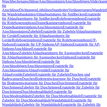
Waschbeckenanschlüsse
Anschlussstutzen
Anschlussbögen
Abdeckung
für
Anschlüsse
Dichtungen
Löthülsen
Standrohre
Verlängerungen
Wandeinb
für Wandeinbaukästen
Ablaufgarnituren für Spülbecken
Ersatzteile
für Ablaufgarnituren für Spülbecken
Rohrbogensiphons
Ersatzteile
für Rohrbogensiphons
Doppelkammersiphons
Ersatzteile für
Doppelkammersiphons
Anschlussstutzen
Ersatzteile für
Anschlussstutzen
Zubehör
Ersatzteile für Zubehör
Ablaufgarnituren
für Geräte
Ersatzteile für Ablaufgarnituren für
Geräte
Rohrbogensiphons
Ersatzteile für Rohrbogensiphons
UP-
Siphons
Ersatzteile für UP-Siphons
AP-Siphons
Ersatzteile für AP-
Siphons
Anschlüsse
Ersatzteile für
Anschlüsse
Zubehör
Ablaufgarnituren für Ausgussbecken
Ersatzteile
für Ablaufgarnituren für Ausgussbecken
Siphons
Ersatzteile für
Siphons
Anschlussbögen
Ersatzteile für
Anschlussbögen
Anschlussstutzen
Ersatzteile für
Anschlussstutzen
Ablaufventile
Ersatzteile für
Ablaufventile
Zubehör
Ersatzteile für Zubehör
Duschen und
Badewannen
Duschen
Bodenentwässerung für Duschen
Ersatzteile
für Bodenentwässerung für Duschen
Duschrinnen
Ersatzteile für
Duschrinnen
Zubehör für Duschrinnen
Ersatzteile für Zubehör für
Duschrinnen
Duschbodenabläufe
Ersatzteile für
Duschbodenabläufe
Zubehör für Duschbodenabläufe
Ersatzteile für
Zubehör für Duschbodenabläufe
Wandabläufe
Ersatzteile für
Wandabläufe
Zubehör für Wandabläufe
Ersatzteile für Zubehör für