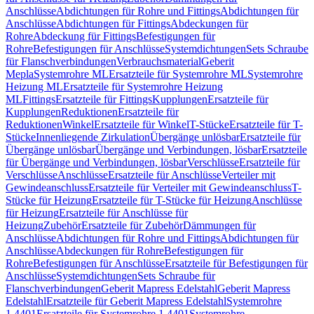
Anschlüsse
Abdichtungen für Rohre und Fittings
Abdichtungen für
Anschlüsse
Abdichtungen für Fittings
Abdeckungen für
Rohre
Abdeckung für Fittings
Befestigungen für
Rohre
Befestigungen für Anschlüsse
Systemdichtungen
Sets Schraube
für Flanschverbindungen
Verbrauchsmaterial
Geberit
Mepla
Systemrohre ML
Ersatzteile für Systemrohre ML
Systemrohre
Heizung ML
Ersatzteile für Systemrohre Heizung
ML
Fittings
Ersatzteile für Fittings
Kupplungen
Ersatzteile für
Kupplungen
Reduktionen
Ersatzteile für
Reduktionen
Winkel
Ersatzteile für Winkel
T-Stücke
Ersatzteile für T-
Stücke
Innenliegende Zirkulation
Übergänge unlösbar
Ersatzteile für
Übergänge unlösbar
Übergänge und Verbindungen, lösbar
Ersatzteile
für Übergänge und Verbindungen, lösbar
Verschlüsse
Ersatzteile für
Verschlüsse
Anschlüsse
Ersatzteile für Anschlüsse
Verteiler mit
Gewindeanschluss
Ersatzteile für Verteiler mit Gewindeanschluss
T-
Stücke für Heizung
Ersatzteile für T-Stücke für Heizung
Anschlüsse
für Heizung
Ersatzteile für Anschlüsse für
Heizung
Zubehör
Ersatzteile für Zubehör
Dämmungen für
Anschlüsse
Abdichtungen für Rohre und Fittings
Abdichtungen für
Anschlüsse
Abdeckungen für Rohre
Befestigungen für
Rohre
Befestigungen für Anschlüsse
Ersatzteile für Befestigungen für
Anschlüsse
Systemdichtungen
Sets Schraube für
Flanschverbindungen
Geberit Mapress Edelstahl
Geberit Mapress
Edelstahl
Ersatzteile für Geberit Mapress Edelstahl
Systemrohre
1.4401
Ersatzteile für Systemrohre 1.4401
Systemrohre