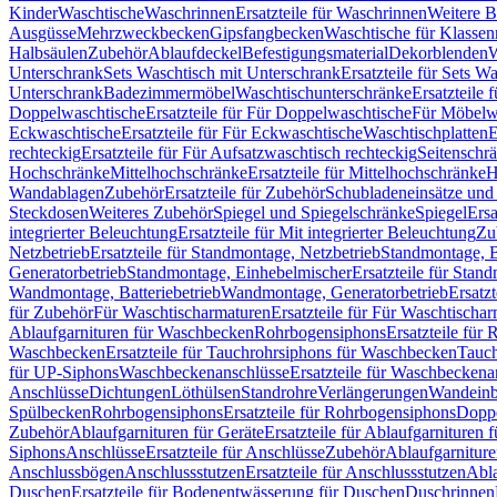
Kinder
Waschtische
Waschrinnen
Ersatzteile für Waschrinnen
Weitere 
Ausgüsse
Mehrzweckbecken
Gipsfangbecken
Waschtische für Klasse
Halbsäulen
Zubehör
Ablaufdeckel
Befestigungsmaterial
Dekorblenden
W
Unterschrank
Sets Waschtisch mit Unterschrank
Ersatzteile für Sets W
Unterschrank
Badezimmermöbel
Waschtischunterschränke
Ersatzteile 
Doppelwaschtische
Ersatzteile für Für Doppelwaschtische
Für Möbelw
Eckwaschtische
Ersatzteile für Für Eckwaschtische
Waschtischplatten
E
rechteckig
Ersatzteile für Für Aufsatzwaschtisch rechteckig
Seitenschr
Hochschränke
Mittelhochschränke
Ersatzteile für Mittelhochschränke
H
Wandablagen
Zubehör
Ersatzteile für Zubehör
Schubladeneinsätze un
Steckdosen
Weiteres Zubehör
Spiegel und Spiegelschränke
Spiegel
Ersa
integrierter Beleuchtung
Ersatzteile für Mit integrierter Beleuchtung
Zu
Netzbetrieb
Ersatzteile für Standmontage, Netzbetrieb
Standmontage, Ba
Generatorbetrieb
Standmontage, Einhebelmischer
Ersatzteile für Stan
Wandmontage, Batteriebetrieb
Wandmontage, Generatorbetrieb
Ersatz
für Zubehör
Für Waschtischarmaturen
Ersatzteile für Für Waschtischa
Ablaufgarnituren für Waschbecken
Rohrbogensiphons
Ersatzteile für
Waschbecken
Ersatzteile für Tauchrohrsiphons für Waschbecken
Tauch
für UP-Siphons
Waschbeckenanschlüsse
Ersatzteile für Waschbeckena
Anschlüsse
Dichtungen
Löthülsen
Standrohre
Verlängerungen
Wandeinb
Spülbecken
Rohrbogensiphons
Ersatzteile für Rohrbogensiphons
Dopp
Zubehör
Ablaufgarnituren für Geräte
Ersatzteile für Ablaufgarnituren 
Siphons
Anschlüsse
Ersatzteile für Anschlüsse
Zubehör
Ablaufgarnitur
Anschlussbögen
Anschlussstutzen
Ersatzteile für Anschlussstutzen
Abla
Duschen
Ersatzteile für Bodenentwässerung für Duschen
Duschrinnen