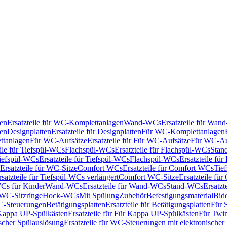
en
Ersatzteile für WC-Komplettanlagen
Wand-WCs
Ersatzteile für Wa
ken
Designplatten
Ersatzteile für Designplatten
Für WC-Komplettanlagen
tanlagen
Für WC-Aufsätze
Ersatzteile für Für WC-Aufsätze
Für WC-Au
eile für Tiefspül-WCs
Flachspül-WCs
Ersatzteile für Flachspül-WCs
Stan
iefspül-WCs
Ersatzteile für Tiefspül-WCs
Flachspül-WCs
Ersatzteile fü
Ersatzteile für WC-Sitze
Comfort WCs
Ersatzteile für Comfort WCs
Tie
rsatzteile für Tiefspül-WCs verlängert
Comfort WC-Sitze
Ersatzteile fü
WCs für Kinder
Wand-WCs
Ersatzteile für Wand-WCs
Stand-WCs
Ersatzt
r WC-Sitzringe
Hock-WCs
Mit Spülung
Zubehör
Befestigungsmaterial
Bide
C-Steuerungen
Betätigungsplatten
Ersatzteile für Betätigungsplatten
Für 
Kappa UP-Spülkästen
Ersatzteile für Für Kappa UP-Spülkästen
Für Twin
scher Spülauslösung
Ersatzteile für WC-Steuerungen mit elektronischer