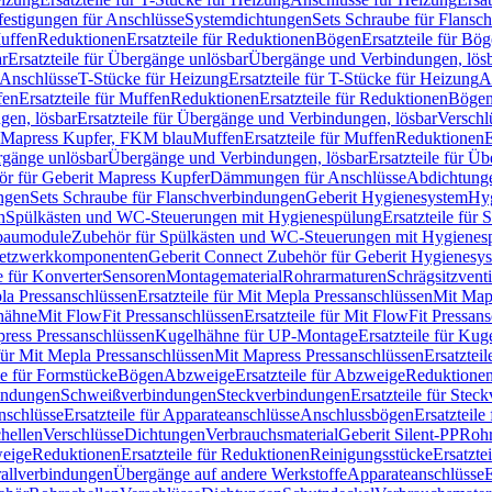
festigungen für Anschlüsse
Systemdichtungen
Sets Schraube für Flansc
Muffen
Reduktionen
Ersatzteile für Reduktionen
Bögen
Ersatzteile für Bö
r
Ersatzteile für Übergänge unlösbar
Übergänge und Verbindungen, lös
r Anschlüsse
T-Stücke für Heizung
Ersatzteile für T-Stücke für Heizung
A
fen
Ersatzteile für Muffen
Reduktionen
Ersatzteile für Reduktionen
Böge
gen, lösbar
Ersatzteile für Übergänge und Verbindungen, lösbar
Verschl
it Mapress Kupfer, FKM blau
Muffen
Ersatzteile für Muffen
Reduktionen
E
ergänge unlösbar
Übergänge und Verbindungen, lösbar
Ersatzteile für Ü
hör für Geberit Mapress Kupfer
Dämmungen für Anschlüsse
Abdichtunge
ngen
Sets Schraube für Flanschverbindungen
Geberit Hygienesystem
Hyg
n
Spülkästen und WC-Steuerungen mit Hygienespülung
Ersatzteile fü
nbaumodule
Zubehör für Spülkästen und WC-Steuerungen mit Hygienes
etzwerkkomponenten
Geberit Connect Zubehör für Geberit Hygienesy
e für Konverter
Sensoren
Montagematerial
Rohrarmaturen
Schrägsitzventi
la Pressanschlüssen
Ersatzteile für Mit Mepla Pressanschlüssen
Mit Map
lhähne
Mit FlowFit Pressanschlüssen
Ersatzteile für Mit FlowFit Pressan
press Pressanschlüssen
Kugelhähne für UP-Montage
Ersatzteile für Ku
 für Mit Mepla Pressanschlüssen
Mit Mapress Pressanschlüssen
Ersatztei
le für Formstücke
Bögen
Abzweige
Ersatzteile für Abzweige
Reduktione
bindungen
Schweißverbindungen
Steckverbindungen
Ersatzteile für Ste
nschlüsse
Ersatzteile für Apparateanschlüsse
Anschlussbögen
Ersatzteil
hellen
Verschlüsse
Dichtungen
Verbrauchsmaterial
Geberit Silent-PP
Roh
weige
Reduktionen
Ersatzteile für Reduktionen
Reinigungsstücke
Ersatzte
allverbindungen
Übergänge auf andere Werkstoffe
Apparateanschlüsse
E