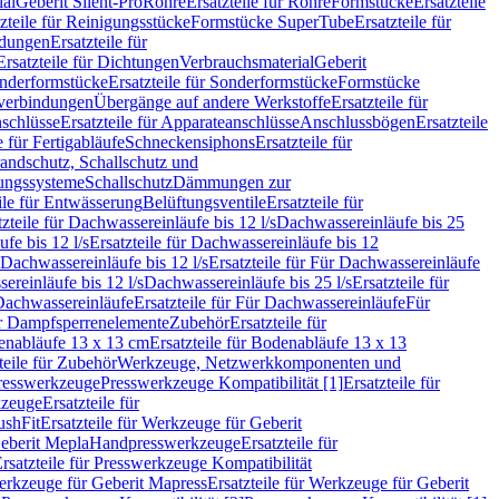
ial
Geberit Silent-Pro
Rohre
Ersatzteile für Rohre
Formstücke
Ersatzteile
zteile für Reinigungsstücke
Formstücke SuperTube
Ersatzteile für
ndungen
Ersatzteile für
Ersatzteile für Dichtungen
Verbrauchsmaterial
Geberit
nderformstücke
Ersatzteile für Sonderformstücke
Formstücke
ckverbindungen
Übergänge auf andere Werkstoffe
Ersatzteile für
schlüsse
Ersatzteile für Apparateanschlüsse
Anschlussbögen
Ersatzteile
e für Fertigabläufe
Schneckensiphons
Ersatzteile für
andschutz, Schallschutz und
rungssysteme
Schallschutz
Dämmungen zur
ile für Entwässerung
Belüftungsventile
Ersatzteile für
tzteile für Dachwassereinläufe bis 12 l/s
Dachwassereinläufe bis 25
fe bis 12 l/s
Ersatzteile für Dachwassereinläufe bis 12
Dachwassereinläufe bis 12 l/s
Ersatzteile für Für Dachwassereinläufe
ereinläufe bis 12 l/s
Dachwassereinläufe bis 25 l/s
Ersatzteile für
Dachwassereinläufe
Ersatzteile für Für Dachwassereinläufe
Für
für Dampfsperrenelemente
Zubehör
Ersatzteile für
nabläufe 13 x 13 cm
Ersatzteile für Bodenabläufe 13 x 13
teile für Zubehör
Werkzeuge, Netzwerkkomponenten und
presswerkzeuge
Presswerkzeuge Kompatibilität [1]
Ersatzteile für
kzeuge
Ersatzteile für
ushFit
Ersatzteile für Werkzeuge für Geberit
Geberit Mepla
Handpresswerkzeuge
Ersatzteile für
rsatzteile für Presswerkzeuge Kompatibilität
rkzeuge für Geberit Mapress
Ersatzteile für Werkzeuge für Geberit