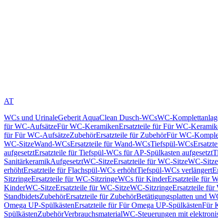
AT
WCs und Urinale
Geberit AquaClean Dusch-WCs
WC-Komplettanlag
für WC-Aufsätze
Für WC-Keramiken
Ersatzteile für Für WC-Kerami
für Für WC-Aufsätze
Zubehör
Ersatzteile für Zubehör
Für WC-Komplet
WC-Sitze
Wand-WCs
Ersatzteile für Wand-WCs
Tiefspül-WCs
Ersatzt
aufgesetzt
Ersatzteile für Tiefspül-WCs für AP-Spülkasten aufgesetzt
T
Sanitärkeramik
Aufgesetzt
WC-Sitze
Ersatzteile für WC-Sitze
WC-Sitze
erhöht
Ersatzteile für Flachspül-WCs erhöht
Tiefspül-WCs verlängert
E
Sitzringe
Ersatzteile für WC-Sitzringe
WCs für Kinder
Ersatzteile für 
Kinder
WC-Sitze
Ersatzteile für WC-Sitze
WC-Sitzringe
Ersatzteile fü
Standbidets
Zubehör
Ersatzteile für Zubehör
Betätigungsplatten und W
Omega UP-Spülkästen
Ersatzteile für Für Omega UP-Spülkästen
Für 
Spülkästen
Zubehör
Verbrauchsmaterial
WC-Steuerungen mit elektroni