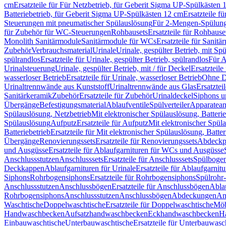
cm
Ersatzteile für Für Netzbetrieb, für Geberit Sigma UP-Spülkästen 
Batteriebetrieb, für Geberit Sigma UP-Spülkästen 12 cm
Ersatzteile f
Steuerungen mit pneumatischer Spülauslösung
Für 2-Mengen-Spülun
für Zubehör für WC-Steuerungen
Rohbausets
Ersatzteile für Rohbause
Monolith Sanitärmodule
Sanitärmodule für WCs
Ersatzteile für Sanit
Zubehör
Verbrauchsmaterial
Urinale
Urinale, gespülter Betrieb, mit Sp
spülrandlos
Ersatzteile für Urinale, gespülter Betrieb, spülrandlos
Für A
Urinalsteuerung
Urinale, gespülter Betrieb, mit / für Deckel
Ersatzteile
wasserloser Betrieb
Ersatzteile für Urinale, wasserloser Betrieb
Ohne D
Urinaltrennwände aus Kunststoff
Urinaltrennwände aus Glas
Ersatztei
Sanitärkeramik
Zubehör
Ersatzteile für Zubehör
Urinaldeckel
Siphons u
Übergänge
Befestigungsmaterial
Ablaufventile
Spülverteiler
Apparatean
Spülauslösung, Netzbetrieb
Mit elektronischer Spülauslösung, Batterie
Spülauslösung
Aufputz
Ersatzteile für Aufputz
Mit elektronischer Spül
Batteriebetrieb
Ersatzteile für Mit elektronischer Spülauslösung, Batter
Übergänge
Renovierungssets
Ersatzteile für Renovierungssets
Abdeckpl
und Ausgüsse
Ersatzteile für Ablaufgarnituren für WCs und Ausgüsse
Anschlussstutzen
Anschlusssets
Ersatzteile für Anschlusssets
Spülbogen
Deckkappen
Ablaufgarnituren für Urinale
Ersatzteile für Ablaufgarnitu
Siphons
Rohrbogensiphons
Ersatzteile für Rohrbogensiphons
Spülrohr
Anschlussstutzen
Anschlussbögen
Ersatzteile für Anschlussbögen
Ablau
Rohrbogensiphons
Anschlussstutzen
Anschlussbögen
Abdeckungen
An
Waschtische
Doppelwaschtische
Ersatzteile für Doppelwaschtische
Möb
Handwaschbecken
Aufsatzhandwaschbecken
Eckhandwaschbecken
H
Einbauwaschtische
Unterbauwaschtische
Ersatzteile für Unterbauwasc