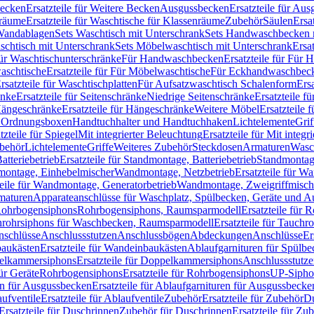
Becken
Ersatzteile für Weitere Becken
Ausgussbecken
Ersatzteile für Au
nräume
Ersatzteile für Waschtische für Klassenräume
Zubehör
Säulen
Ersa
andablagen
Sets Waschtisch mit Unterschrank
Sets Handwaschbecken 
aschtisch mit Unterschrank
Sets Möbelwaschtisch mit Unterschrank
Ersa
für Waschtischunterschränke
Für Handwaschbecken
Ersatzteile für Für
aschtische
Ersatzteile für Für Möbelwaschtische
Für Eckhandwaschbec
rsatzteile für Waschtischplatten
Für Aufsatzwaschtisch Schalenform
Ers
änke
Ersatzteile für Seitenschränke
Niedrige Seitenschränke
Ersatzteile f
ängeschränke
Ersatzteile für Hängeschränke
Weitere Möbel
Ersatzteile 
d Ordnungsboxen
Handtuchhalter und Handtuchhaken
Lichtelemente
Grif
tzteile für Spiegel
Mit integrierter Beleuchtung
Ersatzteile für Mit integr
behör
Lichtelemente
Griffe
Weiteres Zubehör
Steckdosen
Armaturen
Wasc
tteriebetrieb
Ersatzteile für Standmontage, Batteriebetrieb
Standmontage
dmontage, Einhebelmischer
Wandmontage, Netzbetrieb
Ersatzteile für W
teile für Wandmontage, Generatorbetrieb
Wandmontage, Zweigriffmisch
rmaturen
Apparateanschlüsse für Waschplatz, Spülbecken, Geräte und 
 Rohrbogensiphons
Rohrbogensiphons, Raumsparmodell
Ersatzteile für
rohrsiphons für Waschbecken, Raumsparmodell
Ersatzteile für Tauch
nschlüsse
Anschlussstutzen
Anschlussbögen
Abdeckungen
Anschlüsse
Er
aukästen
Ersatzteile für Wandeinbaukästen
Ablaufgarnituren für Spülb
elkammersiphons
Ersatzteile für Doppelkammersiphons
Anschlussstutz
für Geräte
Rohrbogensiphons
Ersatzteile für Rohrbogensiphons
UP-Sipho
en für Ausgussbecken
Ersatzteile für Ablaufgarnituren für Ausgussbecke
ufventile
Ersatzteile für Ablaufventile
Zubehör
Ersatzteile für Zubehör
D
Ersatzteile für Duschrinnen
Zubehör für Duschrinnen
Ersatzteile für Zu