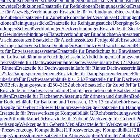
ehör
Rohrschellen
Verschlüsse
Dichtungen
Schutzdeckel
Verbrauchsmater
Abzweige
Reduktionen
Ersatzteile für Reduktionen
Reinigungsstücke
Ersat
ile für Abzweige
Verbindungen
Ersatzteile für Verbindungen
Steckverbi
ffe
Zubehör
Ersatzteile für Zubehör
Rohrschellen
Verschlüsse
Dichtungen
ktionen
Reinigungsstücke
Ersatzteile für Reinigungsstücke
Übergänge
So
bindungen
Schweißverbindungen
Steckverbindungen
Ersatzteile für Ste
für Gewindeverbindungen
Flanschverbindungen
Bundbüchsen
Apparatean
Anschlussstutzen
Ersatzteile für Anschlussstutzen
Fertigabläufe
Ersatzteil
len
Tragschalen
Verschlüsse
Dichtungen
Bauschutze
Verbrauchsmaterial
Br
tz für Entwässerungssysteme
Ersatzteile für Brandschutz für Entwässe
und Luftschalldämmung
Feuchtigkeitsschutz
Abdichtungen
Lüftungsvent
fe
Ersatzteile für Dachwassereinläufe
Dachwassereinläufe bis 12 l/s
Ersa
r Rinnen
Ersatzteile für Dachwassereinläufe für Rinnen
Dachwassereinläu
 25 l/s
Dampfsperrenelemente
Ersatzteile für Dampfsperrenelemente
Für 
tüberläufe
Für Dachwassereinläufe bis 12 l/s
Ersatzteile für Für Dachwass
–200
Befestigungssystem d250–315
Zubehör
Ersatzteile für Zubehör
Für 
Ersatzteile für Dachwassereinläufe
Dampfsperrenelemente
Ersatzteile 
raußen
Ersatzteile für Flächenentwässerung für drinnen und draußen
Bode
für Bodeneinläufe für Balkone und Terrassen, 13 x 13 cm
Zubehör
Ersatz
erkzeuge für Geberit FlowFit
Handpresswerkzeuge
Ersatzteile für Hand
Ersatzteile für Presswerkzeuge Kompatibilität [2]
Rohrbearbeitungswer
opfen
Prüfmittel
Zubehör
Ersatzteile für Zubehör
Werkzeuge für Geberit P
swerkzeuge
Werkzeuge für Geberit Mepla
Ersatzteile für Werkzeuge für 
ür Presswerkzeuge Kompatibilität [1]
Presswerkzeuge Kompatibilität [2]
E
zeuge
Abpressstopfen
Ersatzteile für Abpressstopfen
Prüfmittel
Zubehör
We