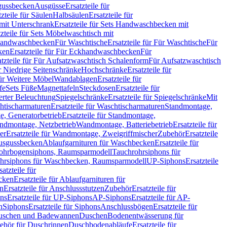
sgussbecken
Ausgüsse
Ersatzteile für
tzteile für Säulen
Halbsäulen
Ersatzteile für
mit Unterschrank
Ersatzteile für Sets Handwaschbecken mit
tzteile für Sets Möbelwaschtisch mit
 Handwaschbecken
Für Waschtische
Ersatzteile für Für Waschtische
Für
ken
Ersatzteile für Für Eckhandwaschbecken
Für
atzteile für Für Aufsatzwaschtisch Schalenform
Für Aufsatzwaschtisch
ür Niedrige Seitenschränke
Hochschränke
Ersatzteile für
für Weitere Möbel
Wandablagen
Ersatzteile für
fe
Sets Füße
Magnettafeln
Steckdosen
Ersatzteile für
ierter Beleuchtung
Spiegelschränke
Ersatzteile für Spiegelschränke
Mit
htischarmaturen
Ersatzteile für Waschtischarmaturen
Standmontage,
, Generatorbetrieb
Ersatzteile für Standmontage,
andmontage, Netzbetrieb
Wandmontage, Batteriebetrieb
Ersatzteile für
er
Ersatzteile für Wandmontage, Zweigriffmischer
Zubehör
Ersatzteile
Ausgussbecken
Ablaufgarnituren für Waschbecken
Ersatzteile für
 Rohrbogensiphons, Raumsparmodell
Tauchrohrsiphons für
rohrsiphons für Waschbecken, Raumsparmodell
UP-Siphons
Ersatzteile
satzteile für
ecken
Ersatzteile für Ablaufgarnituren für
en
Ersatzteile für Anschlussstutzen
Zubehör
Ersatzteile für
ns
Ersatzteile für UP-Siphons
AP-Siphons
Ersatzteile für AP-
n
Siphons
Ersatzteile für Siphons
Anschlussbögen
Ersatzteile für
uschen und Badewannen
Duschen
Bodenentwässerung für
behör für Duschrinnen
Duschbodenabläufe
Ersatzteile für