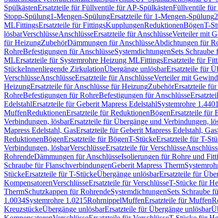
Spülkästen
Ersatzteile für Füllventile für AP-Spülkästen
Füllventile fü
Stopp-Spülung
1-Mengen-Spülung
Ersatzteile für 1-Mengen-Spülung
2
ML
Fittings
Ersatzteile für Fittings
Kupplungen
Reduktionen
Bögen
T-St
lösbar
Verschlüsse
Anschlüsse
Ersatzteile für Anschlüsse
Verteiler mit 
für Heizung
Zubehör
Dämmungen für Anschlüsse
Abdichtungen für Ro
Rohre
Befestigungen für Anschlüsse
Systemdichtungen
Sets Schraube 
ML
Ersatzteile für Systemrohre Heizung ML
Fittings
Ersatzteile für Fit
Stücke
Innenliegende Zirkulation
Übergänge unlösbar
Ersatzteile für 
Verschlüsse
Anschlüsse
Ersatzteile für Anschlüsse
Verteiler mit Gewin
Heizung
Ersatzteile für Anschlüsse für Heizung
Zubehör
Ersatzteile fü
Rohre
Befestigungen für Rohre
Befestigungen für Anschlüsse
Ersatzte
Edelstahl
Ersatzteile für Geberit Mapress Edelstahl
Systemrohre 1.440
Muffen
Reduktionen
Ersatzteile für Reduktionen
Bögen
Ersatzteile für
Verbindungen, lösbar
Ersatzteile für Übergänge und Verbindungen, lö
Mapress Edelstahl, Gas
Ersatzteile für Geberit Mapress Edelstahl, Gas
Reduktionen
Bögen
Ersatzteile für Bögen
T-Stücke
Ersatzteile für T-St
Verbindungen, lösbar
Verschlüsse
Ersatzteile für Verschlüsse
Anschlüss
Rohrende
Dämmungen für Anschlüsse
Isolierungen für Rohre und Fitt
Schraube für Flanschverbindungen
Geberit Mapress Therm
Systemroh
Stücke
Ersatzteile für T-Stücke
Übergänge unlösbar
Ersatzteile für Üb
Kompensatoren
Verschlüsse
Ersatzteile für Verschlüsse
T-Stücke für H
Therm
Schutzkappen für Rohrende
Systemdichtungen
Sets Schraube f
1.0034
Systemrohre 1.0215
Rohrnippel
Muffen
Ersatzteile für Muffen
R
Kreuzstücke
Übergänge unlösbar
Ersatzteile für Übergänge unlösbar
Üb
Kompensatoren
Verschlüsse
Ersatzteile für Verschlüsse
T-Stücke für H