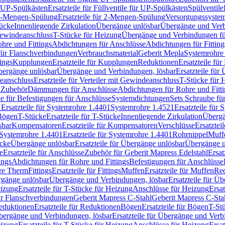
r UP-Spülkästen
Ersatzteile für Füllventile für UP-Spülkästen
Spülventile
-Mengen-Spülung
Ersatzteile für 2-Mengen-Spülung
Versorgungssyste
ücke
Innenliegende Zirkulation
Übergänge unlösbar
Übergänge und Verb
Gewindeanschluss
T-Stücke für Heizung
Übergänge und Verbindungen fü
hre und Fittings
Abdichtungen für Anschlüsse
Abdichtungen für Fitting
für Flanschverbindungen
Verbrauchsmaterial
Geberit Mepla
Systemrohr
tings
Kupplungen
Ersatzteile für Kupplungen
Reduktionen
Ersatzteile fü
Übergänge unlösbar
Übergänge und Verbindungen, lösbar
Ersatzteile fü
deanschluss
Ersatzteile für Verteiler mit Gewindeanschluss
T-Stücke für 
r Zubehör
Dämmungen für Anschlüsse
Abdichtungen für Rohre und Fitti
ile für Befestigungen für Anschlüsse
Systemdichtungen
Sets Schraube fü
1
Ersatzteile für Systemrohre 1.4401
Systemrohre 1.4521
Ersatzteile für
 Bögen
T-Stücke
Ersatzteile für T-Stücke
Innenliegende Zirkulation
Übergä
sbar
Kompensatoren
Ersatzteile für Kompensatoren
Verschlüsse
Ersatztei
Systemrohre 1.4401
Ersatzteile für Systemrohre 1.4401
Rohrnippel
Muff
ücke
Übergänge unlösbar
Ersatzteile für Übergänge unlösbar
Übergänge u
e
Ersatzteile für Anschlüsse
Zubehör für Geberit Mapress Edelstahl
Ersat
ings
Abdichtungen für Rohre und Fittings
Befestigungen für Anschlüsse
re Therm
Fittings
Ersatzteile für Fittings
Muffen
Ersatzteile für Muffen
Re
ergänge unlösbar
Übergänge und Verbindungen, lösbar
Ersatzteile für Ü
eizung
Ersatzteile für T-Stücke für Heizung
Anschlüsse für Heizung
Ersat
ür Flanschverbindungen
Geberit Mapress C-Stahl
Geberit Mapress C-Sta
eduktionen
Ersatzteile für Reduktionen
Bögen
Ersatzteile für Bögen
T-St
ergänge und Verbindungen, lösbar
Ersatzteile für Übergänge und Verb
eizung
Ersatzteile für T-Stücke für Heizung
Anschlüsse für Heizung
Ersat