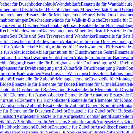
Zubehör für Duschbodenabläufe
Wandabläufe
Ersatzteile für Wandabläufe
wannen und Duschflächen
Duschflächen aus Mineralwerkstoff und Geberi
ntagelemente
Ersatzteile für Montagelemente
Spezifische Duschwanne
schabtrennungen
Duschseitenwände für Walk-in-Dusche
Ersatzteile für
lageboxen für Duschen
Nischenablageboxen
Ersatzteile für Nischenabla
ür Rechteckbadewannen
Badewannen aus Mineralwerkstoff
Ersatzteile f
mente
Sets Füße und Sets Traversen und Wandanker
Ersatzteile für Set
se für Duschen und Badewannen
Ablaufgarnituren für Duschwannen, 
ile für Ablaufdeckel
Ablaufgarnituren für Duschwannen, d90
Ersatzteil
ile für Ablaufdeckel
Ablaufgarnituren für Duschwannen Sestra
Ersatztei
rnituren für Duschwannen
Ventilstopfen
Ablaufgarnituren für Badewann
rehbetätigung
Ersatzteile für Fertigbausets für Drehbetätigung
Mit Drehbe
rtigbausets für Drehbetätigung und Zulauf
Mit Druckbetätigung PushCon
ituren für Badewannen
Anschlusssets
Wasseranschlüsse
Installations- un
ubehör
Ersatzteile für Zubehör
Montageelemente
Ersatzteile für Montag
Bidets
Ersatzteile für Elemente für Bidets
Elemente für Urinale
Ersatztei
mente für Duschen und Badewannen
Ersatzteile für Elemente für Dus
ile für Elemente für Ausgussbecken
Elemente für Armaturen
Ersatzteile 
hirrspüler
Elemente für Konsollasten
Ersatzteile für Elemente für Konso
r Wandspeicher
Zubehör
Ersatzteile für Zubehör
Geberit Kombifix
Montag
le für Elemente für Duschen
Zubehör
Ersatzteile für Zubehör
Für Befesti
unststoff
Aufgesetzt
Ersatzteile für Aufgesetzt
Hochhängend
Ersatzteile
eile für AP-Spülkästen für WCs, aus Sanitärkeramik
Aufgesetzt
Ersatztei
nd halbhochhängend
Zubehör
Ersatzteile für Zubehör
Anschlüsse
Ersatztei
pülkästen
Ersatzteile für Sigma UP-Spülkästen
Spülrohre
Zubehör
Füll- 