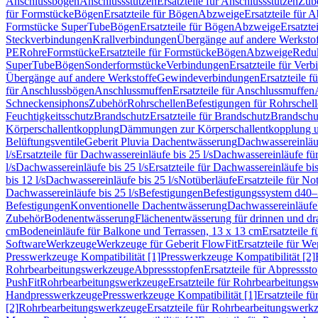
Anschlussbögen
Anschlussstutzen
Ersatzteile für Anschlussstutzen
Zub
für Formstücke
Bögen
Ersatzteile für Bögen
Abzweige
Ersatzteile für 
Formstücke SuperTube
Bögen
Ersatzteile für Bögen
Abzweige
Ersatzte
Steckverbindungen
Krallverbindungen
Übergänge auf andere Werksto
PE
Rohre
Formstücke
Ersatzteile für Formstücke
Bögen
Abzweige
Redu
SuperTube
Bögen
Sonderformstücke
Verbindungen
Ersatzteile für Ver
Übergänge auf andere Werkstoffe
Gewindeverbindungen
Ersatzteile 
für Anschlussbögen
Anschlussmuffen
Ersatzteile für Anschlussmuffen
Schneckensiphons
Zubehör
Rohrschellen
Befestigungen für Rohrschel
Feuchtigkeitsschutz
Brandschutz
Ersatzteile für Brandschutz
Brandschu
Körperschallentkopplung
Dämmungen zur Körperschallentkopplung 
Belüftungsventile
Geberit Pluvia Dachentwässerung
Dachwassereinläu
l/s
Ersatzteile für Dachwassereinläufe bis 25 l/s
Dachwassereinläufe fü
l/s
Dachwassereinläufe bis 25 l/s
Ersatzteile für Dachwassereinläufe bis
bis 12 l/s
Dachwassereinläufe bis 25 l/s
Notüberläufe
Ersatzteile für No
Dachwassereinläufe bis 25 l/s
Befestigungen
Befestigungssystem d40
Befestigungen
Konventionelle Dachentwässerung
Dachwassereinläufe
Zubehör
Bodenentwässerung
Flächenentwässerung für drinnen und d
cm
Bodeneinläufe für Balkone und Terrassen, 13 x 13 cm
Ersatzteile 
Software
Werkzeuge
Werkzeuge für Geberit FlowFit
Ersatzteile für W
Presswerkzeuge Kompatibilität [1]
Presswerkzeuge Kompatibilität [2]
Rohrbearbeitungswerkzeuge
Abpressstopfen
Ersatzteile für Abpressst
PushFit
Rohrbearbeitungswerkzeuge
Ersatzteile für Rohrbearbeitung
Handpresswerkzeuge
Presswerkzeuge Kompatibilität [1]
Ersatzteile f
[2]
Rohrbearbeitungswerkzeuge
Ersatzteile für Rohrbearbeitungswerk