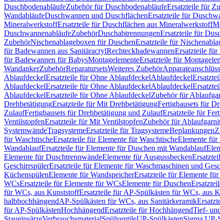
Duschbodenabläufe
Zubehör für Duschbodenabläufe
Ersatzteile für 
Wandabläufe
Duschwannen und Duschflächen
Ersatzteile für Dusch
Mineralwerkstoff
Ersatzteile für Duschflächen aus Mineralwerkstoff
Mo
Duschwannenabläufe
Zubehör
Duschabtrennungen
Ersatzteile für Du
Zubehör
Nischenablageboxen für Duschen
Ersatzteile für Nischenab
für Badewannen aus Sanitäracryl
Rechteckbadewannen
Ersatzteile f
für Badewannen für Babys
Montagelemente
Ersatzteile für Montagele
Wandanker
Zubehör
Reparatursets
Weiteres Zubehör
Apparateanschlüs
Ablaufdeckel
Ersatzteile für Ohne Ablaufdeckel
Ablaufdeckel
Ersatzte
Ablaufdeckel
Ersatzteile für Ohne Ablaufdeckel
Ablaufdeckel
Ersatzte
Ablaufdeckel
Ersatzteile für Ohne Ablaufdeckel
Zubehör für Ablaufga
Drehbetätigung
Ersatzteile für Mit Drehbetätigung
Fertigbausets für D
Zulauf
Fertigbausets für Drehbetätigung und Zulauf
Ersatzteile für Fe
Ventilstopfen
Ersatzteile für Mit Ventilstopfen
Zubehör für Ablaufgarn
Systemwände
Tragsysteme
Ersatzteile für Tragsysteme
Beplankungen
Z
für Waschtische
Ersatzteile für Elemente für Waschtische
Elemente für 
Wandablauf
Ersatzteile für Elemente für Duschen mit Wandablauf
Ele
Elemente für Duschtrennwände
Elemente für Ausgussbecken
Ersatzte
Geschirrspüler
Ersatzteile für Elemente für Waschmaschinen und Gesc
Küchenspülen
Elemente für Wandspeicher
Ersatzteile für Elemente fü
WCs
Ersatzteile für Elemente für WCs
Elemente für Duschen
Ersatztei
für WCs, aus Kunststoff
Ersatzteile für AP-Spülkästen für WCs, aus K
halbhochhängend
AP-Spülkästen für WCs, aus Sanitärkeramik
Ersatzt
für AP-Spülkästen
Hochhängend
Ersatzteile für Hochhängend
Tief- u
Staueinsätze
Verbrauchsmaterial
Spülventile
UP-Spülkästen
Sigma UP-S