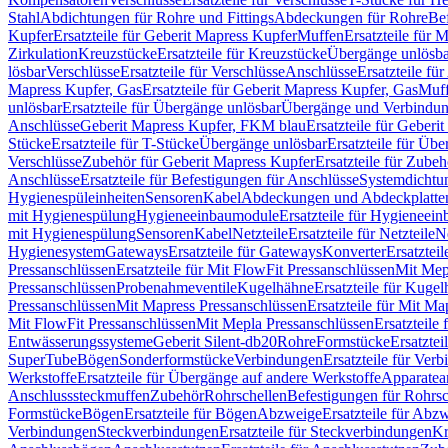
Stahl
Abdichtungen für Rohre und Fittings
Abdeckungen für Rohre
Be
Kupfer
Ersatzteile für Geberit Mapress Kupfer
Muffen
Ersatzteile für 
Zirkulation
Kreuzstücke
Ersatzteile für Kreuzstücke
Übergänge unlösba
lösbar
Verschlüsse
Ersatzteile für Verschlüsse
Anschlüsse
Ersatzteile fü
Mapress Kupfer, Gas
Ersatzteile für Geberit Mapress Kupfer, Gas
Muf
unlösbar
Ersatzteile für Übergänge unlösbar
Übergänge und Verbindun
Anschlüsse
Geberit Mapress Kupfer, FKM blau
Ersatzteile für Geber
Stücke
Ersatzteile für T-Stücke
Übergänge unlösbar
Ersatzteile für Üb
Verschlüsse
Zubehör für Geberit Mapress Kupfer
Ersatzteile für Zube
Anschlüsse
Ersatzteile für Befestigungen für Anschlüsse
Systemdichtu
Hygienespüleinheiten
Sensoren
Kabel
Abdeckungen und Abdeckplatte
mit Hygienespülung
Hygieneeinbaumodule
Ersatzteile für Hygieneei
mit Hygienespülung
Sensoren
Kabel
Netzteile
Ersatzteile für Netzteile
N
Hygienesystem
Gateways
Ersatzteile für Gateways
Konverter
Ersatzteil
Pressanschlüssen
Ersatzteile für Mit FlowFit Pressanschlüssen
Mit Mep
Pressanschlüssen
Probenahmeventile
Kugelhähne
Ersatzteile für Kuge
Pressanschlüssen
Mit Mapress Pressanschlüssen
Ersatzteile für Mit Ma
Mit FlowFit Pressanschlüssen
Mit Mepla Pressanschlüssen
Ersatzteile
Entwässerungssysteme
Geberit Silent-db20
Rohre
Formstücke
Ersatztei
SuperTube
Bögen
Sonderformstücke
Verbindungen
Ersatzteile für Ver
Werkstoffe
Ersatzteile für Übergänge auf andere Werkstoffe
Apparatea
Anschlusssteckmuffen
Zubehör
Rohrschellen
Befestigungen für Rohrsc
Formstücke
Bögen
Ersatzteile für Bögen
Abzweige
Ersatzteile für Abz
Verbindungen
Steckverbindungen
Ersatzteile für Steckverbindungen
Kr