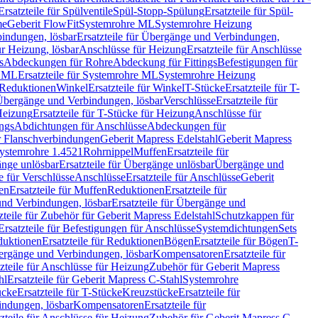
Ersatzteile für Spülventile
Spül-Stopp-Spülung
Ersatzteile für Spül-
me
Geberit FlowFit
Systemrohre ML
Systemrohre Heizung
indungen, lösbar
Ersatzteile für Übergänge und Verbindungen,
r Heizung, lösbar
Anschlüsse für Heizung
Ersatzteile für Anschlüsse
s
Abdeckungen für Rohre
Abdeckung für Fittings
Befestigungen für
e ML
Ersatzteile für Systemrohre ML
Systemrohre Heizung
r Reduktionen
Winkel
Ersatzteile für Winkel
T-Stücke
Ersatzteile für T-
r Übergänge und Verbindungen, lösbar
Verschlüsse
Ersatzteile für
Heizung
Ersatzteile für T-Stücke für Heizung
Anschlüsse für
ngs
Abdichtungen für Anschlüsse
Abdeckungen für
r Flanschverbindungen
Geberit Mapress Edelstahl
Geberit Mapress
 Systemrohre 1.4521
Rohrnippel
Muffen
Ersatzteile für
nge unlösbar
Ersatzteile für Übergänge unlösbar
Übergänge und
le für Verschlüsse
Anschlüsse
Ersatzteile für Anschlüsse
Geberit
en
Ersatzteile für Muffen
Reduktionen
Ersatzteile für
nd Verbindungen, lösbar
Ersatzteile für Übergänge und
zteile für Zubehör für Geberit Mapress Edelstahl
Schutzkappen für
Ersatzteile für Befestigungen für Anschlüsse
Systemdichtungen
Sets
duktionen
Ersatzteile für Reduktionen
Bögen
Ersatzteile für Bögen
T-
bergänge und Verbindungen, lösbar
Kompensatoren
Ersatzteile für
zteile für Anschlüsse für Heizung
Zubehör für Geberit Mapress
hl
Ersatzteile für Geberit Mapress C-Stahl
Systemrohre
ücke
Ersatzteile für T-Stücke
Kreuzstücke
Ersatzteile für
indungen, lösbar
Kompensatoren
Ersatzteile für
zteile für Anschlüsse für Heizung
Zubehör für Geberit Mapress C-