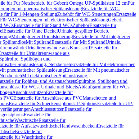
eile für Für Netzbetrieb, für Geberit Omega UP-Spülkästen 12 cm
Für
rungen mit pneumatischer Spülauslösung
Ersatzteile für WC-
ile für Für 1-Mengen-Spülung
Zubehör für WC-Steuerungen
Ersatzteile
ür Für WC-Steuerungen mit elektronischer Spülauslösung
Geberit
nd-WCs
Ersatzteile für Für Stand-WCs
Zubehör
Ersatzteile für
el
Ersatzteile für Ohne Deckel
Urinale, gespülter Betrieb,
uerung
Mit integrierter Urinalsteuerung
Ersatzteile für Mit integrierter
ür Spülrandlos
Mit Spülrand
Ersatzteile für Mit Spülrand
Urinale,
naltrennwände
Urinaltrennwände aus Kunststoff
Ersatzteile für
Ersatzteile für Urinaltrennwände aus
r Spülrohre, Spülbögen und
ronischer Spülauslösung, Netzbetrieb
Ersatzteile für Mit elektronischer
Mit pneumatischer Spülauslösung
Ersatzteile für Mit pneumatischer
 Netzbetrieb
Mit elektronischer Spülauslösung,
atzteile für Rohbau- und Austauschsets
Spülrohre, Spülbögen und
anschlüsse für WCs, Urinale und Bidets
Ablaufgarnituren für WCs
ssbögen
Anschlussstutzen
Ersatzteile für
us PVC
Ersatzteile für Anschlüsse aus PVC
Manschetten und
hons
Ersatzteile für Schneckensiphons
UP-Siphons
Ersatzteile für UP-
enverlängerungen
Anschlussstutzen
Ersatzteile für
ogensiphons
Ersatzteile für
htische
Waschtische
Ersatzteile für
atzteile für Aufsatzwaschtische
Handwaschbecken
Ersatzteile für
htische
Ersatzteile für
atzteile für Waschtische für