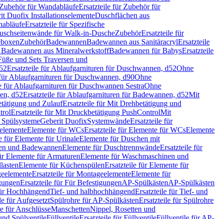
Zubehör für Wandabläufe
Ersatzteile für Zubehör für
t Duofix Installationselemente
Duschflächen aus
nabläufe
Ersatzteile für Spezifische
 Duschseitenwände für Walk-in-Dusche
Zubehör
Ersatzteile für
geboxen
Zubehör
Badewannen
Badewannen aus Sanitäracryl
Ersatzteile
ür Badewannen aus Mineralwerkstoff
Badewannen für Babys
Ersatzteile
s Füße und Sets Traversen und
d52
Ersatzteile für Ablaufgarnituren für Duschwannen, d52
Ohne
e für Ablaufgarnituren für Duschwannen, d90
Ohne
le für Ablaufgarnituren für Duschwannen Sestra
Ohne
en, d52
Ersatzteile für Ablaufgarnituren für Badewannen, d52
Mit
tätigung und Zulauf
Ersatzteile für Mit Drehbetätigung und
trol
Ersatzteile für Mit Druckbetätigung PushControl
Mit
d Spülsysteme
Geberit Duofix
Systemwände
Ersatzteile für
eelemente
Elemente für WCs
Ersatzteile für Elemente für WCs
Elemente
le für Elemente für Urinale
Elemente für Duschen mit
chen und Badewannen
Elemente für Duschtrennwände
Ersatzteile für
für Elemente für Armaturen
Elemente für Waschmaschinen und
llasten
Elemente für Küchenspülen
Ersatzteile für Elemente für
eelemente
Ersatzteile für Montageelemente
Elemente für
gungen
Ersatzteile für Für Befestigungen
AP-Spülkästen
AP-Spülkästen
 für Hochhängend
Tief- und halbhochhängend
Ersatzteile für Tief- und
le für Aufgesetzt
Spülrohre für AP-Spülkästen
Ersatzteile für Spülrohre
le für Anschlüsse
Manschetten
Nippel, Rosetten und
und Spülventile
Füllventile
Ersatzteile für Füllventile
Füllventile für AP-