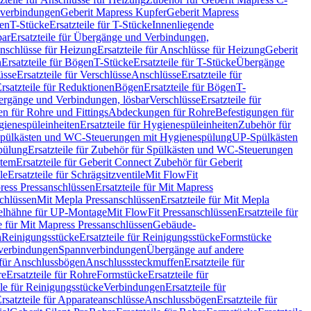
hverbindungen
Geberit Mapress Kupfer
Geberit Mapress
gen
T-Stücke
Ersatzteile für T-Stücke
Innenliegende
bar
Ersatzteile für Übergänge und Verbindungen,
nschlüsse für Heizung
Ersatzteile für Anschlüsse für Heizung
Geberit
n
Ersatzteile für Bögen
T-Stücke
Ersatzteile für T-Stücke
Übergänge
üsse
Ersatzteile für Verschlüsse
Anschlüsse
Ersatzteile für
rsatzteile für Reduktionen
Bögen
Ersatzteile für Bögen
T-
bergänge und Verbindungen, lösbar
Verschlüsse
Ersatzteile für
n für Rohre und Fittings
Abdeckungen für Rohre
Befestigungen für
ienespüleinheiten
Ersatzteile für Hygienespüleinheiten
Zubehör für
r Spülkästen und WC-Steuerungen mit Hygienespülung
UP-Spülkästen
pülung
Ersatzteile für Zubehör für Spülkästen und WC-Steuerungen
stem
Ersatzteile für Geberit Connect Zubehör für Geberit
le
Ersatzteile für Schrägsitzventile
Mit FlowFit
ress Pressanschlüssen
Ersatzteile für Mit Mapress
schlüssen
Mit Mepla Pressanschlüssen
Ersatzteile für Mit Mepla
gelhähne für UP-Montage
Mit FlowFit Pressanschlüssen
Ersatzteile für
le für Mit Mapress Pressanschlüssen
Gebäude-
n
Reinigungsstücke
Ersatzteile für Reinigungsstücke
Formstücke
ckverbindungen
Spannverbindungen
Übergänge auf andere
e für Anschlussbögen
Anschlusssteckmuffen
Ersatzteile für
re
Ersatzteile für Rohre
Formstücke
Ersatzteile für
ile für Reinigungsstücke
Verbindungen
Ersatzteile für
rsatzteile für Apparateanschlüsse
Anschlussbögen
Ersatzteile für