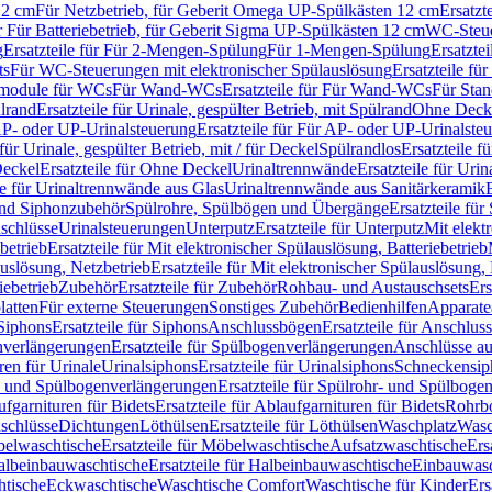
12 cm
Für Netzbetrieb, für Geberit Omega UP-Spülkästen 12 cm
Ersatzt
ür Für Batteriebetrieb, für Geberit Sigma UP-Spülkästen 12 cm
WC-Steue
g
Ersatzteile für Für 2-Mengen-Spülung
Für 1-Mengen-Spülung
Ersatzte
ts
Für WC-Steuerungen mit elektronischer Spülauslösung
Ersatzteile f
ärmodule für WCs
Für Wand-WCs
Ersatzteile für Für Wand-WCs
Für Sta
ülrand
Ersatzteile für Urinale, gespülter Betrieb, mit Spülrand
Ohne Deck
P- oder UP-Urinalsteuerung
Ersatzteile für Für AP- oder UP-Urinalste
 für Urinale, gespülter Betrieb, mit / für Deckel
Spülrandlos
Ersatzteile f
eckel
Ersatzteile für Ohne Deckel
Urinaltrennwände
Ersatzteile für Uri
le für Urinaltrennwände aus Glas
Urinaltrennwände aus Sanitärkeramik
nd Siphonzubehör
Spülrohre, Spülbögen und Übergänge
Ersatzteile fü
schlüsse
Urinalsteuerungen
Unterputz
Ersatzteile für Unterputz
Mit elekt
betrieb
Ersatzteile für Mit elektronischer Spülauslösung, Batteriebetrieb
auslösung, Netzbetrieb
Ersatzteile für Mit elektronischer Spülauslösung,
iebetrieb
Zubehör
Ersatzteile für Zubehör
Rohbau- und Austauschsets
Ers
atten
Für externe Steuerungen
Sonstiges Zubehör
Bedienhilfen
Apparate
Siphons
Ersatzteile für Siphons
Anschlussbögen
Ersatzteile für Anschlu
verlängerungen
Ersatzteile für Spülbogenverlängerungen
Anschlüsse a
ren für Urinale
Urinalsiphons
Ersatzteile für Urinalsiphons
Schneckensip
- und Spülbogenverlängerungen
Ersatzteile für Spülrohr- und Spülbog
fgarnituren für Bidets
Ersatzteile für Ablaufgarnituren für Bidets
Rohrb
schlüsse
Dichtungen
Löthülsen
Ersatzteile für Löthülsen
Waschplatz
Wasc
elwaschtische
Ersatzteile für Möbelwaschtische
Aufsatzwaschtische
Ers
albeinbauwaschtische
Ersatzteile für Halbeinbauwaschtische
Einbauwasc
htische
Eckwaschtische
Waschtische Comfort
Waschtische für Kinder
Ers